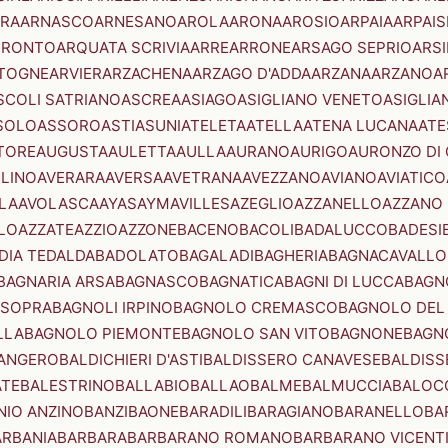
RA
ARNASCO
ARNESANO
AROLA
ARONA
AROSIO
ARPAIA
ARPAIS
TRONTO
ARQUATA SCRIVIA
ARRE
ARRONE
ARSAGO SEPRIO
ARSI
TOGNE
ARVIER
ARZACHENA
ARZAGO D'ADDA
ARZANA
ARZANO
A
SCOLI SATRIANO
ASCREA
ASIAGO
ASIGLIANO VENETO
ASIGLIA
SOLO
ASSORO
ASTI
ASUNI
ATELETA
ATELLA
ATENA LUCANA
ATE
TORE
AUGUSTA
AULETTA
AULLA
AURANO
AURIGO
AURONZO DI
LLINO
AVERARA
AVERSA
AVETRANA
AVEZZANO
AVIANO
AVIATICO
LA
AVOLASCA
AYAS
AYMAVILLES
AZEGLIO
AZZANELLO
AZZANO 
LO
AZZATE
AZZIO
AZZONE
BACENO
BACOLI
BADALUCCO
BADESI
DIA TEDALDA
BADOLATO
BAGALADI
BAGHERIA
BAGNACAVALLO
BAGNARIA ARSA
BAGNASCO
BAGNATICA
BAGNI DI LUCCA
BAGNO
 SOPRA
BAGNOLI IRPINO
BAGNOLO CREMASCO
BAGNOLO DEL
LLA
BAGNOLO PIEMONTE
BAGNOLO SAN VITO
BAGNONE
BAGN
ANGERO
BALDICHIERI D'ASTI
BALDISSERO CANAVESE
BALDISS
ATE
BALESTRINO
BALLABIO
BALLAO
BALME
BALMUCCIA
BALOC
NIO ANZINO
BANZI
BAONE
BARADILI
BARAGIANO
BARANELLO
BA
ARBANIA
BARBARA
BARBARANO ROMANO
BARBARANO VICENT