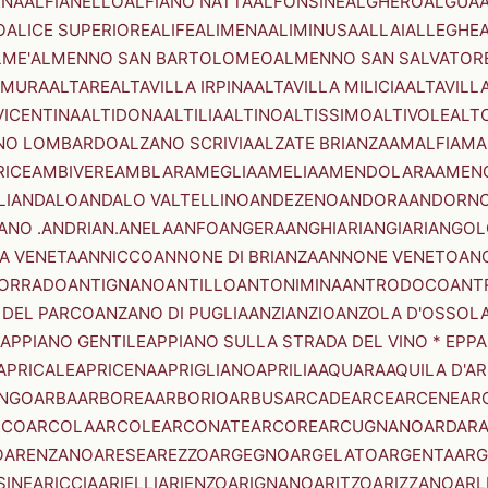
ENA
ALFIANELLO
ALFIANO NATTA
ALFONSINE
ALGHERO
ALGUA
A
O
ALICE SUPERIORE
ALIFE
ALIMENA
ALIMINUSA
ALLAI
ALLEGHE
LME'
ALMENNO SAN BARTOLOMEO
ALMENNO SAN SALVATOR
AMURA
ALTARE
ALTAVILLA IRPINA
ALTAVILLA MILICIA
ALTAVILL
VICENTINA
ALTIDONA
ALTILIA
ALTINO
ALTISSIMO
ALTIVOLE
ALT
NO LOMBARDO
ALZANO SCRIVIA
ALZATE BRIANZA
AMALFI
AMA
RICE
AMBIVERE
AMBLAR
AMEGLIA
AMELIA
AMENDOLARA
AMEN
LI
ANDALO
ANDALO VALTELLINO
ANDEZENO
ANDORA
ANDORNO
ANO .ANDRIAN.
ANELA
ANFO
ANGERA
ANGHIARI
ANGIARI
ANGOL
A VENETA
ANNICCO
ANNONE DI BRIANZA
ANNONE VENETO
AN
CORRADO
ANTIGNANO
ANTILLO
ANTONIMINA
ANTRODOCO
ANT
 DEL PARCO
ANZANO DI PUGLIA
ANZI
ANZIO
ANZOLA D'OSSOL
APPIANO GENTILE
APPIANO SULLA STRADA DEL VINO * EPPA
APRICALE
APRICENA
APRIGLIANO
APRILIA
AQUARA
AQUILA D'A
NGO
ARBA
ARBOREA
ARBORIO
ARBUS
ARCADE
ARCE
ARCENE
AR
RCO
ARCOLA
ARCOLE
ARCONATE
ARCORE
ARCUGNANO
ARDAR
O
ARENZANO
ARESE
AREZZO
ARGEGNO
ARGELATO
ARGENTA
ARG
SINE
ARICCIA
ARIELLI
ARIENZO
ARIGNANO
ARITZO
ARIZZANO
ARL