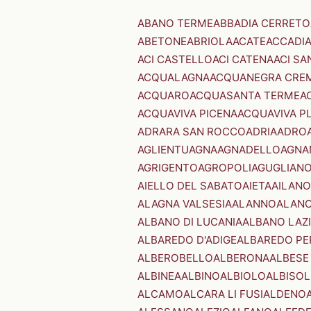
ABANO TERME
ABBADIA CERRETO
ABETONE
ABRIOLA
ACATE
ACCADI
ACI CASTELLO
ACI CATENA
ACI SA
ACQUALAGNA
ACQUANEGRA CRE
ACQUARO
ACQUASANTA TERME
A
ACQUAVIVA PICENA
ACQUAVIVA P
ADRARA SAN ROCCO
ADRIA
ADRO
AGLIENTU
AGNA
AGNADELLO
AGNA
AGRIGENTO
AGROPOLI
AGUGLIAN
AIELLO DEL SABATO
AIETA
AILANO
ALAGNA VALSESIA
ALANNO
ALANO
ALBANO DI LUCANIA
ALBANO LAZ
ALBAREDO D'ADIGE
ALBAREDO PE
ALBEROBELLO
ALBERONA
ALBESE
ALBINEA
ALBINO
ALBIOLO
ALBISOL
ALCAMO
ALCARA LI FUSI
ALDENO