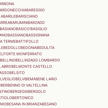
ARBONA
ARDONECCHIA
BAREGGIO
LA
BARILE
BARISCIANO
ARREA
BARUMINI
BARZAGO
BASIANO
BASICO'
BASIGLIO
ANO
BASSIANO
BASSIGNANA
IA TERME
BATTIFOLLO
LE
BEDOLLO
BEDONIA
BEDULITA
ELFORTE MONFERRATO
BELLINO
BELLINZAGO LOMBARDO
LABRO
BELMONTE CASTELLO
ASSO
BELSITO
ELVEGLIO
BELVI
BEMA
BENE LARIO
O
BERBENNO DI VALTELLINA
NTINO
BERGEGGI
BERGOLO
RTIOLO
BERTONICO
RMO
BESANA IN BRIANZA
BESANO