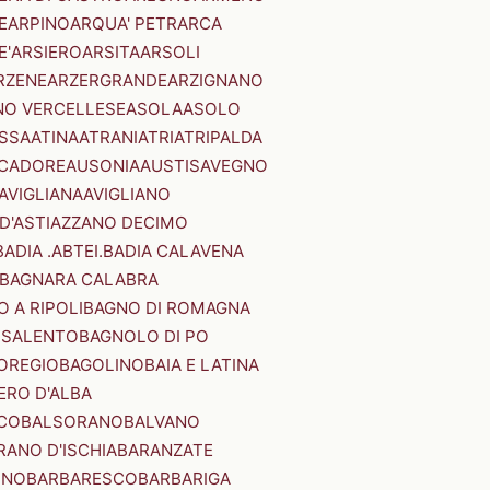
E
ARPINO
ARQUA' PETRARCA
E'
ARSIERO
ARSITA
ARSOLI
RZENE
ARZERGRANDE
ARZIGNANO
NO VERCELLESE
ASOLA
ASOLO
SSA
ATINA
ATRANI
ATRI
ATRIPALDA
 CADORE
AUSONIA
AUSTIS
AVEGNO
AVIGLIANA
AVIGLIANO
D'ASTI
AZZANO DECIMO
BADIA .ABTEI.
BADIA CALAVENA
BAGNARA CALABRA
 A RIPOLI
BAGNO DI ROMAGNA
 SALENTO
BAGNOLO DI PO
OREGIO
BAGOLINO
BAIA E LATINA
ERO D'ALBA
CO
BALSORANO
BALVANO
RANO D'ISCHIA
BARANZATE
INO
BARBARESCO
BARBARIGA