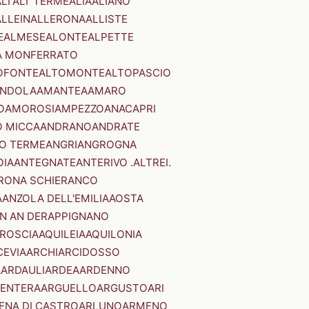
LI'
ALI' TERME
ALIA
ALIANO
ALLEIN
ALLERONA
ALLISTE
E
ALMESE
ALONTE
ALPETTE
A MONFERRATO
OFONTE
ALTOMONTE
ALTOPASCIO
NDOLA
AMANTEA
AMARO
O
AMOROSI
AMPEZZO
ANACAPRI
 MICCA
ANDRANO
ANDRATE
O TERME
ANGRI
ANGROGNA
OIA
ANTEGNATE
ANTERIVO .ALTREI.
RONA SCHIERANCO
A
ANZOLA DELL'EMILIA
AOSTA
N AN DER
APPIGNANO
RROSCIA
AQUILEIA
AQUILONIA
CEVIA
ARCHI
ARCIDOSSO
A
ARDAULI
ARDEA
ARDENNO
ENTERA
ARGUELLO
ARGUSTO
ARI
ENA DI CASTRO
ARLUNO
ARMENO