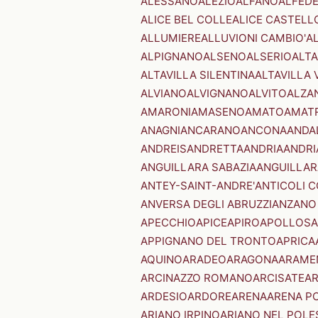
ALESSANO
ALEZIO
ALFANO
ALFED
ALICE BEL COLLE
ALICE CASTELL
ALLUMIERE
ALLUVIONI CAMBIO'
A
ALPIGNANO
ALSENO
ALSERIO
ALT
ALTAVILLA SILENTINA
ALTAVILLA 
ALVIANO
ALVIGNANO
ALVITO
ALZA
AMARONI
AMASENO
AMATO
AMAT
ANAGNI
ANCARANO
ANCONA
ANDA
ANDREIS
ANDRETTA
ANDRIA
ANDRI
ANGUILLARA SABAZIA
ANGUILLAR
ANTEY-SAINT-ANDRE'
ANTICOLI 
ANVERSA DEGLI ABRUZZI
ANZANO
APECCHIO
APICE
APIRO
APOLLOSA
APPIGNANO DEL TRONTO
APRICA
AQUINO
ARADEO
ARAGONA
ARAME
ARCINAZZO ROMANO
ARCISATE
A
ARDESIO
ARDORE
ARENA
ARENA P
ARIANO IRPINO
ARIANO NEL POLE