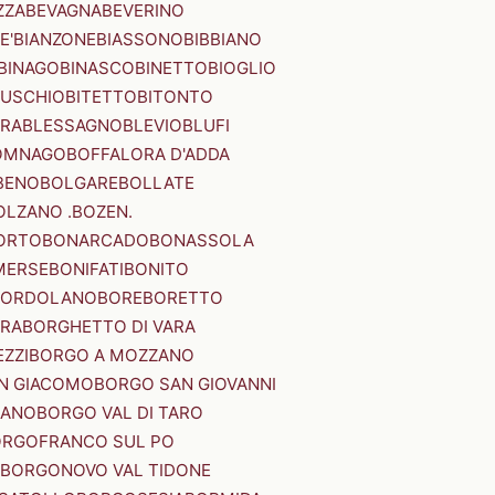
ZZA
BEVAGNA
BEVERINO
E'
BIANZONE
BIASSONO
BIBBIANO
BINAGO
BINASCO
BINETTO
BIOGLIO
SUSCHIO
BITETTO
BITONTO
ERA
BLESSAGNO
BLEVIO
BLUFI
OMNAGO
BOFFALORA D'ADDA
BENO
BOLGARE
BOLLATE
OLZANO .BOZEN.
ORTO
BONARCADO
BONASSOLA
MERSE
BONIFATI
BONITO
BORDOLANO
BORE
BORETTO
ERA
BORGHETTO DI VARA
ZZI
BORGO A MOZZANO
N GIACOMO
BORGO SAN GIOVANNI
NANO
BORGO VAL DI TARO
RGOFRANCO SUL PO
BORGONOVO VAL TIDONE