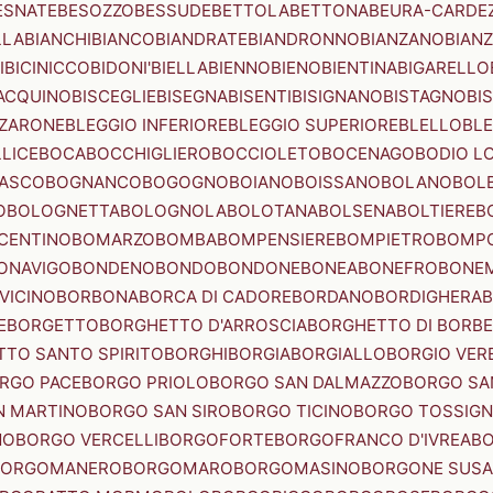
ESNATE
BESOZZO
BESSUDE
BETTOLA
BETTONA
BEURA-CARDE
LLA
BIANCHI
BIANCO
BIANDRATE
BIANDRONNO
BIANZANO
BIANZ
I
BICINICCO
BIDONI'
BIELLA
BIENNO
BIENO
BIENTINA
BIGARELLO
ACQUINO
BISCEGLIE
BISEGNA
BISENTI
BISIGNANO
BISTAGNO
BI
ZZARONE
BLEGGIO INFERIORE
BLEGGIO SUPERIORE
BLELLO
BL
LICE
BOCA
BOCCHIGLIERO
BOCCIOLETO
BOCENAGO
BODIO L
IASCO
BOGNANCO
BOGOGNO
BOIANO
BOISSANO
BOLANO
BOL
O
BOLOGNETTA
BOLOGNOLA
BOLOTANA
BOLSENA
BOLTIERE
B
CENTINO
BOMARZO
BOMBA
BOMPENSIERE
BOMPIETRO
BOMP
ONAVIGO
BONDENO
BONDO
BONDONE
BONEA
BONEFRO
BONE
VICINO
BORBONA
BORCA DI CADORE
BORDANO
BORDIGHERA
E
BORGETTO
BORGHETTO D'ARROSCIA
BORGHETTO DI BORB
TO SANTO SPIRITO
BORGHI
BORGIA
BORGIALLO
BORGIO VERE
RGO PACE
BORGO PRIOLO
BORGO SAN DALMAZZO
BORGO SA
N MARTINO
BORGO SAN SIRO
BORGO TICINO
BORGO TOSSIG
NO
BORGO VERCELLI
BORGOFORTE
BORGOFRANCO D'IVREA
BO
BORGOMANERO
BORGOMARO
BORGOMASINO
BORGONE SUSA