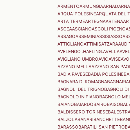
ARMENTO
ARMUNGIA
ARNAD
ARNA
ARQUA' POLESINE
ARQUATA DEL 
ARTA TERME
ARTEGNA
ARTENA
AR
ASCEA
ASCIANO
ASCOLI PICENO
A
ASSAGO
ASSEMINI
ASSISI
ASSO
AS
ATTIGLIANO
ATTIMIS
ATZARA
AUDI
AVELENGO .HAFLING.
AVELLA
AVE
AVIGLIANO UMBRO
AVIO
AVISE
AVO
AZZANO MELLA
AZZANO SAN PAO
BADIA PAVESE
BADIA POLESINE
BA
BAGNARA DI ROMAGNA
BAGNARIA
BAGNOLI DEL TRIGNO
BAGNOLI DI
BAGNOLO IN PIANO
BAGNOLO ME
BAIANO
BAIARDO
BAIRO
BAISO
BAL
BALDISSERO TORINESE
BALESTR
BALZOLA
BANARI
BANCHETTE
BAN
BARASSO
BARATILI SAN PIETRO
B