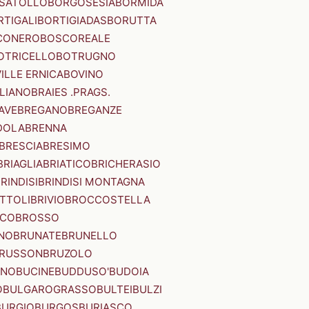
SATOLLO
BORGOSESIA
BORMIDA
RTIGALI
BORTIGIADAS
BORUTTA
CONERO
BOSCOREALE
OTRICELLO
BOTRUGNO
ILLE ERNICA
BOVINO
LIANO
BRAIES .PRAGS.
IAVE
BREGANO
BREGANZE
DOLA
BRENNA
BRESCIA
BRESIMO
BRIAGLIA
BRIATICO
BRICHERASIO
RINDISI
BRINDISI MONTAGNA
ITTOLI
BRIVIO
BROCCOSTELLA
SCO
BROSSO
NO
BRUNATE
BRUNELLO
RUSSON
BRUZOLO
INO
BUCINE
BUDDUSO'
BUDOIA
O
BULGAROGRASSO
BULTEI
BULZI
BURGIO
BURGOS
BURIASCO