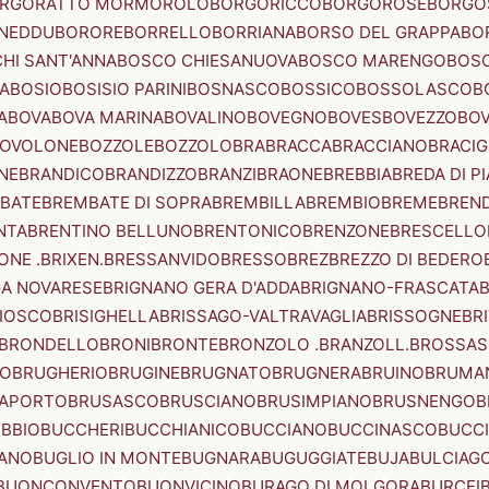
RGORATTO MORMOROLO
BORGORICCO
BORGOROSE
BORGO
NEDDU
BORORE
BORRELLO
BORRIANA
BORSO DEL GRAPPA
BO
HI SANT'ANNA
BOSCO CHIESANUOVA
BOSCO MARENGO
BOS
A
BOSIO
BOSISIO PARINI
BOSNASCO
BOSSICO
BOSSOLASCO
B
A
BOVA
BOVA MARINA
BOVALINO
BOVEGNO
BOVES
BOVEZZO
BOV
OVOLONE
BOZZOLE
BOZZOLO
BRA
BRACCA
BRACCIANO
BRACIG
NE
BRANDICO
BRANDIZZO
BRANZI
BRAONE
BREBBIA
BREDA DI P
BATE
BREMBATE DI SOPRA
BREMBILLA
BREMBIO
BREME
BREN
NTA
BRENTINO BELLUNO
BRENTONICO
BRENZONE
BRESCELLO
NE .BRIXEN.
BRESSANVIDO
BRESSO
BREZ
BREZZO DI BEDERO
GA NOVARESE
BRIGNANO GERA D'ADDA
BRIGNANO-FRASCATA
B
IOSCO
BRISIGHELLA
BRISSAGO-VALTRAVAGLIA
BRISSOGNE
BR
BRONDELLO
BRONI
BRONTE
BRONZOLO .BRANZOLL.
BROSSA
LO
BRUGHERIO
BRUGINE
BRUGNATO
BRUGNERA
BRUINO
BRUMA
APORTO
BRUSASCO
BRUSCIANO
BRUSIMPIANO
BRUSNENGO
B
BBIO
BUCCHERI
BUCCHIANICO
BUCCIANO
BUCCINASCO
BUCC
ANO
BUGLIO IN MONTE
BUGNARA
BUGUGGIATE
BUJA
BULCIAG
BUONCONVENTO
BUONVICINO
BURAGO DI MOLGORA
BURCEI