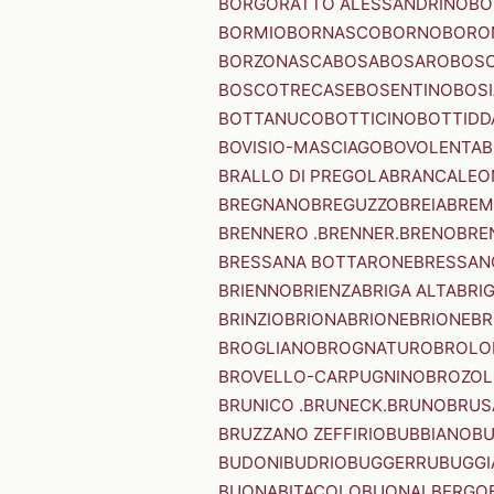
BORGORATTO ALESSANDRINO
BO
BORMIO
BORNASCO
BORNO
BORO
BORZONASCA
BOSA
BOSARO
BOSC
BOSCOTRECASE
BOSENTINO
BOSI
BOTTANUCO
BOTTICINO
BOTTIDD
BOVISIO-MASCIAGO
BOVOLENTA
B
BRALLO DI PREGOLA
BRANCALEO
BREGNANO
BREGUZZO
BREIA
BREM
BRENNERO .BRENNER.
BRENO
BRE
BRESSANA BOTTARONE
BRESSANO
BRIENNO
BRIENZA
BRIGA ALTA
BRI
BRINZIO
BRIONA
BRIONE
BRIONE
BR
BROGLIANO
BROGNATURO
BROLO
BROVELLO-CARPUGNINO
BROZO
BRUNICO .BRUNECK.
BRUNO
BRUS
BRUZZANO ZEFFIRIO
BUBBIANO
BU
BUDONI
BUDRIO
BUGGERRU
BUGGI
BUONABITACOLO
BUONALBERGO