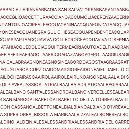
ABBADIA LARIANA
ABBADIA SAN SALVATORE
ABBASANTA
ABB
A
ACCEGLIO
ACCETTURA
ACCIANO
ACCUMOLI
ACERENZA
ACERN
NT'ANTONIO
ACIREALE
ACQUACANINA
ACQUAFONDATA
ACQUA
MONESE
ACQUANEGRA SUL CHIESE
ACQUAPENDENTE
ACQUAP
CQUASPARTA
ACQUAVIVA COLLECROCE
ACQUAVIVA D'ISERNIA
LATANI
ACQUEDOLCI
ACQUI TERME
ACRI
ACUTO
ADELFIA
ADRA
AFFI
AFFILE
AFRAGOLA
AFRICO
AGAZZANO
AGEROLA
AGGIUS
AGI
NA CALABRA
AGNONE
AGNOSINE
AGORDO
AGOSTA
AGRA
AGRAT
O
AGUGLIARO
AICURZIO
AIDOMAGGIORE
AIDONE
AIELLI
AIELLO 
AILOCHE
AIRASCA
AIROLA
AIROLE
AIRUNO
AISONE
ALA
ALA DI 
 DI PIAVE
ALASSIO
ALATRI
ALBA
ALBA ADRIATICA
ALBAGIARA
A
IALE
ALBANO SANT'ALESSANDRO
ALBANO VERCELLESE
ALBAR
R SAN MARCO
ALBARETO
ALBARETTO DELLA TORRE
ALBAVIL
 CON CASSANO
ALBETTONE
ALBI
ALBIANO
ALBIANO D'IVREA
AL
A SUPERIORE
ALBISSOLA MARINA
ALBIZZATE
ALBONESE
ALBO
ALDINO .ALDEIN.
ALES
ALESSANDRIA
ALESSANDRIA DEL CARR