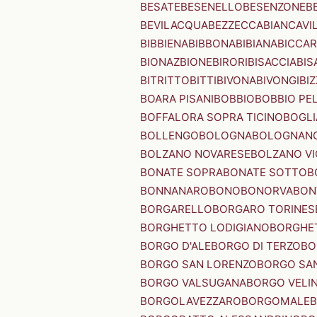
BESATE
BESENELLO
BESENZONE
B
BEVILACQUA
BEZZECCA
BIANCAVI
BIBBIENA
BIBBONA
BIBIANA
BICCAR
BIONAZ
BIONE
BIRORI
BISACCIA
BIS
BITRITTO
BITTI
BIVONA
BIVONGI
BI
BOARA PISANI
BOBBIO
BOBBIO PEL
BOFFALORA SOPRA TICINO
BOGL
BOLLENGO
BOLOGNA
BOLOGNAN
BOLZANO NOVARESE
BOLZANO VI
BONATE SOPRA
BONATE SOTTO
B
BONNANARO
BONO
BONORVA
BON
BORGARELLO
BORGARO TORINES
BORGHETTO LODIGIANO
BORGHET
BORGO D'ALE
BORGO DI TERZO
BO
BORGO SAN LORENZO
BORGO SA
BORGO VALSUGANA
BORGO VELI
BORGOLAVEZZARO
BORGOMALE