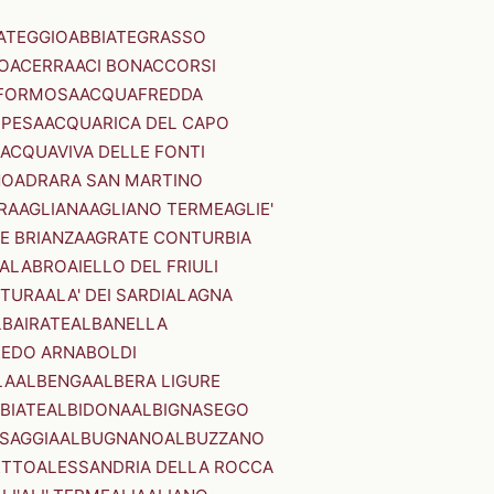
ATEGGIO
ABBIATEGRASSO
O
ACERRA
ACI BONACCORSI
FORMOSA
ACQUAFREDDA
PESA
ACQUARICA DEL CAPO
ACQUAVIVA DELLE FONTI
NO
ADRARA SAN MARTINO
RA
AGLIANA
AGLIANO TERME
AGLIE'
E BRIANZA
AGRATE CONTURBIA
CALABRO
AIELLO DEL FRIULI
STURA
ALA' DEI SARDI
ALAGNA
LBAIRATE
ALBANELLA
EDO ARNABOLDI
LA
ALBENGA
ALBERA LIGURE
BIATE
ALBIDONA
ALBIGNASEGO
SAGGIA
ALBUGNANO
ALBUZZANO
ETTO
ALESSANDRIA DELLA ROCCA