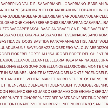
O
BARBERINO VAL D'ELSA
BARBIANELLO
BARBIANO .BARBIAN.
B
ARCHI
BARCIS
BARD
BARDELLO
BARDI
BARDINETO
BARDOLINO
B
A
BARGAGLI
BARGE
BARGHE
BARI
BARI SARDO
BARIANO
BARICEL
OLO
BARONE CANAVESE
BARONISSI
BARRAFRANCA
BARRALI
B
UZZO
BASCAPE'
BASCHI
BASCIANO
BASELGA DI PINE'
BASELICE
BASSANO DEL GRAPPA
BASSANO IN TEVERINA
BASSANO ROM
BASTIDA DE' DOSSI
BASTIDA PANCARANA
BASTIGLIA
BATTAGL
AULADU
BAUNEI
BAVENO
BAZZANO
BEDERO VALCUVIA
BEDIZZO
RO
BELFIORE
BELFORTE ALL'ISAURO
BELFORTE DEL CHIENTI
B
LAGIO
BELLANO
BELLANTE
BELLARIA-IGEA MARINA
BELLEGRA
ELLONA
BELLOSGUARDO
BELLUNO
BELLUSCO
BELMONTE CA
E IN SABINA
BELMONTE MEZZAGNO
BELMONTE PICENO
BELP
RE LANGHE
BELVEDERE MARITTIMO
BELVEDERE OSTRENSE
B
TUTTI
BENEVELLO
BENEVENTO
BENNA
BENTIVOGLIO
BERBENN
CON FIGLIARO
BEREGUARDO
BERGAMASCO
BERGAMO
BERGA
IO
BERNATE TICINO
BERNEZZO
BERRA
BERSONE
BERTINORO
BE
 DI TORTONA
BERZO DEMO
BERZO INFERIORE
BERZO SAN FE