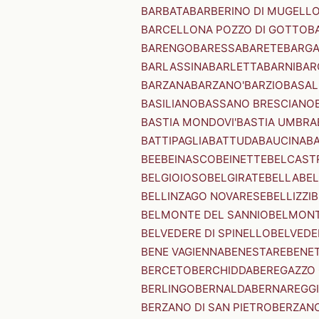
BARBATA
BARBERINO DI MUGELL
BARCELLONA POZZO DI GOTTO
B
BARENGO
BARESSA
BARETE
BARG
BARLASSINA
BARLETTA
BARNI
BAR
BARZANA
BARZANO'
BARZIO
BASAL
BASILIANO
BASSANO BRESCIANO
BASTIA MONDOVI'
BASTIA UMBRA
BATTIPAGLIA
BATTUDA
BAUCINA
B
BEE
BEINASCO
BEINETTE
BELCAST
BELGIOIOSO
BELGIRATE
BELLA
BEL
BELLINZAGO NOVARESE
BELLIZZI
B
BELMONTE DEL SANNIO
BELMONT
BELVEDERE DI SPINELLO
BELVEDE
BENE VAGIENNA
BENESTARE
BENE
BERCETO
BERCHIDDA
BEREGAZZO 
BERLINGO
BERNALDA
BERNAREGG
BERZANO DI SAN PIETRO
BERZANO