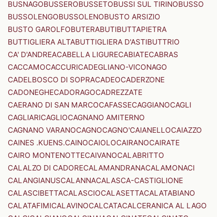
BUSNAGO
BUSSERO
BUSSETO
BUSSI SUL TIRINO
BUSSO
BUSSOLENGO
BUSSOLENO
BUSTO ARSIZIO
BUSTO GAROLFO
BUTERA
BUTI
BUTTAPIETRA
BUTTIGLIERA ALTA
BUTTIGLIERA D'ASTI
BUTTRIO
CA' D'ANDREA
CABELLA LIGURE
CABIATE
CABRAS
CACCAMO
CACCURI
CADEGLIANO-VICONAGO
CADELBOSCO DI SOPRA
CADEO
CADERZONE
CADONEGHE
CADORAGO
CADREZZATE
CAERANO DI SAN MARCO
CAFASSE
CAGGIANO
CAGLI
CAGLIARI
CAGLIO
CAGNANO AMITERNO
CAGNANO VARANO
CAGNO
CAGNO'
CAIANELLO
CAIAZZO
CAINES .KUENS.
CAINO
CAIOLO
CAIRANO
CAIRATE
CAIRO MONTENOTTE
CAIVANO
CALABRITTO
CALALZO DI CADORE
CALAMANDRANA
CALAMONACI
CALANGIANUS
CALANNA
CALASCA-CASTIGLIONE
CALASCIBETTA
CALASCIO
CALASETTA
CALATABIANO
CALATAFIMI
CALAVINO
CALCATA
CALCERANICA AL LAGO