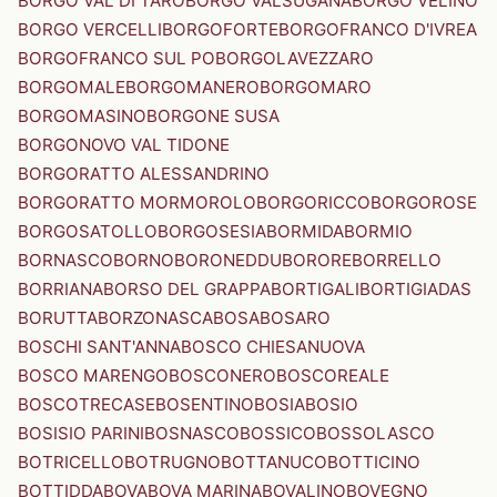
BORGO VAL DI TARO
BORGO VALSUGANA
BORGO VELINO
BORGO VERCELLI
BORGOFORTE
BORGOFRANCO D'IVREA
BORGOFRANCO SUL PO
BORGOLAVEZZARO
BORGOMALE
BORGOMANERO
BORGOMARO
BORGOMASINO
BORGONE SUSA
BORGONOVO VAL TIDONE
BORGORATTO ALESSANDRINO
BORGORATTO MORMOROLO
BORGORICCO
BORGOROSE
BORGOSATOLLO
BORGOSESIA
BORMIDA
BORMIO
BORNASCO
BORNO
BORONEDDU
BORORE
BORRELLO
BORRIANA
BORSO DEL GRAPPA
BORTIGALI
BORTIGIADAS
BORUTTA
BORZONASCA
BOSA
BOSARO
BOSCHI SANT'ANNA
BOSCO CHIESANUOVA
BOSCO MARENGO
BOSCONERO
BOSCOREALE
BOSCOTRECASE
BOSENTINO
BOSIA
BOSIO
BOSISIO PARINI
BOSNASCO
BOSSICO
BOSSOLASCO
BOTRICELLO
BOTRUGNO
BOTTANUCO
BOTTICINO
BOTTIDDA
BOVA
BOVA MARINA
BOVALINO
BOVEGNO