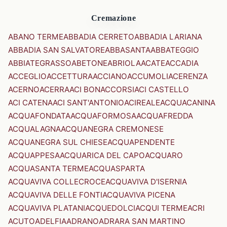
Cremazione
ABANO TERME
ABBADIA CERRETO
ABBADIA LARIANA
ABBADIA SAN SALVATORE
ABBASANTA
ABBATEGGIO
ABBIATEGRASSO
ABETONE
ABRIOLA
ACATE
ACCADIA
ACCEGLIO
ACCETTURA
ACCIANO
ACCUMOLI
ACERENZA
ACERNO
ACERRA
ACI BONACCORSI
ACI CASTELLO
ACI CATENA
ACI SANT'ANTONIO
ACIREALE
ACQUACANINA
ACQUAFONDATA
ACQUAFORMOSA
ACQUAFREDDA
ACQUALAGNA
ACQUANEGRA CREMONESE
ACQUANEGRA SUL CHIESE
ACQUAPENDENTE
ACQUAPPESA
ACQUARICA DEL CAPO
ACQUARO
ACQUASANTA TERME
ACQUASPARTA
ACQUAVIVA COLLECROCE
ACQUAVIVA D'ISERNIA
ACQUAVIVA DELLE FONTI
ACQUAVIVA PICENA
ACQUAVIVA PLATANI
ACQUEDOLCI
ACQUI TERME
ACRI
ACUTO
ADELFIA
ADRANO
ADRARA SAN MARTINO