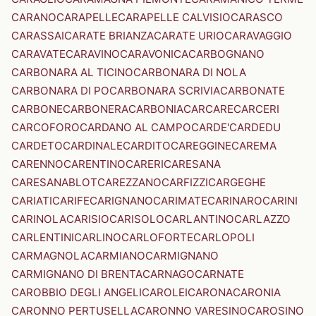
CARANO
CARAPELLE
CARAPELLE CALVISIO
CARASCO
CARASSAI
CARATE BRIANZA
CARATE URIO
CARAVAGGIO
CARAVATE
CARAVINO
CARAVONICA
CARBOGNANO
CARBONARA AL TICINO
CARBONARA DI NOLA
CARBONARA DI PO
CARBONARA SCRIVIA
CARBONATE
CARBONE
CARBONERA
CARBONIA
CARCARE
CARCERI
CARCOFORO
CARDANO AL CAMPO
CARDE'
CARDEDU
CARDETO
CARDINALE
CARDITO
CAREGGINE
CAREMA
CARENNO
CARENTINO
CARERI
CARESANA
CARESANABLOT
CAREZZANO
CARFIZZI
CARGEGHE
CARIATI
CARIFE
CARIGNANO
CARIMATE
CARINARO
CARINI
CARINOLA
CARISIO
CARISOLO
CARLANTINO
CARLAZZO
CARLENTINI
CARLINO
CARLOFORTE
CARLOPOLI
CARMAGNOLA
CARMIANO
CARMIGNANO
CARMIGNANO DI BRENTA
CARNAGO
CARNATE
CAROBBIO DEGLI ANGELI
CAROLEI
CARONA
CARONIA
CARONNO PERTUSELLA
CARONNO VARESINO
CAROSINO