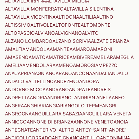
ALTAVILLA IRPINA
ALTAVILLA MILICIA
ALTAVILLA MONFERRATO
ALTAVILLA SILENTINA
ALTAVILLA VICENTINA
ALTIDONA
ALTILIA
ALTINO
ALTISSIMO
ALTIVOLE
ALTOFONTE
ALTOMONTE
ALTOPASCIO
ALVIANO
ALVIGNANO
ALVITO
ALZANO LOMBARDO
ALZANO SCRIVIA
ALZATE BRIANZA
AMALFI
AMANDOLA
AMANTEA
AMARO
AMARONI
AMASENO
AMATO
AMATRICE
AMBIVERE
AMBLAR
AMEGLIA
AMELIA
AMENDOLARA
AMENO
AMOROSI
AMPEZZO
ANACAPRI
ANAGNI
ANCARANO
ANCONA
ANDALI
ANDALO
ANDALO VALTELLINO
ANDEZENO
ANDORA
ANDORNO MICCA
ANDRANO
ANDRATE
ANDREIS
ANDRETTA
ANDRIA
ANDRIANO .ANDRIAN.
ANELA
ANFO
ANGERA
ANGHIARI
ANGIARI
ANGOLO TERME
ANGRI
ANGROGNA
ANGUILLARA SABAZIA
ANGUILLARA VENETA
ANNICCO
ANNONE DI BRIANZA
ANNONE VENETO
ANOIA
ANTEGNATE
ANTERIVO .ALTREI.
ANTEY-SAINT-ANDRE'
ANTICOLI CORRADO
ANTIGNANO
ANTILLO
ANTONIMINA