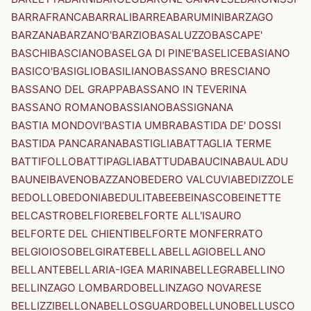
BARRAFRANCA
BARRALI
BARREA
BARUMINI
BARZAGO
BARZANA
BARZANO'
BARZIO
BASALUZZO
BASCAPE'
BASCHI
BASCIANO
BASELGA DI PINE'
BASELICE
BASIANO
BASICO'
BASIGLIO
BASILIANO
BASSANO BRESCIANO
BASSANO DEL GRAPPA
BASSANO IN TEVERINA
BASSANO ROMANO
BASSIANO
BASSIGNANA
BASTIA MONDOVI'
BASTIA UMBRA
BASTIDA DE' DOSSI
BASTIDA PANCARANA
BASTIGLIA
BATTAGLIA TERME
BATTIFOLLO
BATTIPAGLIA
BATTUDA
BAUCINA
BAULADU
BAUNEI
BAVENO
BAZZANO
BEDERO VALCUVIA
BEDIZZOLE
BEDOLLO
BEDONIA
BEDULITA
BEE
BEINASCO
BEINETTE
BELCASTRO
BELFIORE
BELFORTE ALL'ISAURO
BELFORTE DEL CHIENTI
BELFORTE MONFERRATO
BELGIOIOSO
BELGIRATE
BELLA
BELLAGIO
BELLANO
BELLANTE
BELLARIA-IGEA MARINA
BELLEGRA
BELLINO
BELLINZAGO LOMBARDO
BELLINZAGO NOVARESE
BELLIZZI
BELLONA
BELLOSGUARDO
BELLUNO
BELLUSCO