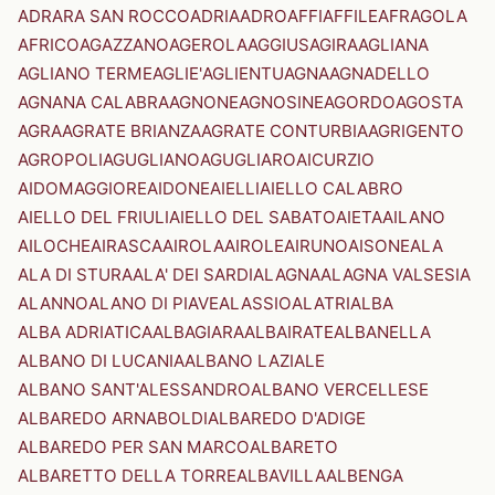
ADRARA SAN ROCCO
ADRIA
ADRO
AFFI
AFFILE
AFRAGOLA
AFRICO
AGAZZANO
AGEROLA
AGGIUS
AGIRA
AGLIANA
AGLIANO TERME
AGLIE'
AGLIENTU
AGNA
AGNADELLO
AGNANA CALABRA
AGNONE
AGNOSINE
AGORDO
AGOSTA
AGRA
AGRATE BRIANZA
AGRATE CONTURBIA
AGRIGENTO
AGROPOLI
AGUGLIANO
AGUGLIARO
AICURZIO
AIDOMAGGIORE
AIDONE
AIELLI
AIELLO CALABRO
AIELLO DEL FRIULI
AIELLO DEL SABATO
AIETA
AILANO
AILOCHE
AIRASCA
AIROLA
AIROLE
AIRUNO
AISONE
ALA
ALA DI STURA
ALA' DEI SARDI
ALAGNA
ALAGNA VALSESIA
ALANNO
ALANO DI PIAVE
ALASSIO
ALATRI
ALBA
ALBA ADRIATICA
ALBAGIARA
ALBAIRATE
ALBANELLA
ALBANO DI LUCANIA
ALBANO LAZIALE
ALBANO SANT'ALESSANDRO
ALBANO VERCELLESE
ALBAREDO ARNABOLDI
ALBAREDO D'ADIGE
ALBAREDO PER SAN MARCO
ALBARETO
ALBARETTO DELLA TORRE
ALBAVILLA
ALBENGA