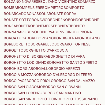
BOLZANO NOVARESE
BOLZANO VICENTINO
BOMARZO
BOMBA
BOMPENSIERE
BOMPIETRO
BOMPORTO
BONARCADO
BONASSOLA
BONATE SOPRA
BONATE SOTTO
BONAVIGO
BONDENO
BONDO
BONDONE
BONEA
BONEFRO
BONEMERSE
BONIFATI
BONITO
BONNANARO
BONO
BONORVA
BONVICINO
BORBONA
BORCA DI CADORE
BORDANO
BORDIGHERA
BORDOLANO
BORE
BORETTO
BORGARELLO
BORGARO TORINESE
BORGETTO
BORGHETTO D'ARROSCIA
BORGHETTO DI BORBERA
BORGHETTO DI VARA
BORGHETTO LODIGIANO
BORGHETTO SANTO SPIRITO
BORGHI
BORGIA
BORGIALLO
BORGIO VEREZZI
BORGO A MOZZANO
BORGO D'ALE
BORGO DI TERZO
BORGO PACE
BORGO PRIOLO
BORGO SAN DALMAZZO
BORGO SAN GIACOMO
BORGO SAN GIOVANNI
BORGO SAN LORENZO
BORGO SAN MARTINO
BORGO SAN SIRO
BORGO TICINO
BORGO TOSSIGNANO