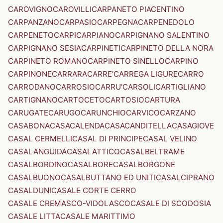
CAROVIGNO
CAROVILLI
CARPANETO PIACENTINO
CARPANZANO
CARPASIO
CARPEGNA
CARPENEDOLO
CARPENETO
CARPI
CARPIANO
CARPIGNANO SALENTINO
CARPIGNANO SESIA
CARPINETI
CARPINETO DELLA NORA
CARPINETO ROMANO
CARPINETO SINELLO
CARPINO
CARPINONE
CARRARA
CARRE'
CARREGA LIGURE
CARRO
CARRODANO
CARROSIO
CARRU'
CARSOLI
CARTIGLIANO
CARTIGNANO
CARTOCETO
CARTOSIO
CARTURA
CARUGATE
CARUGO
CARUNCHIO
CARVICO
CARZANO
CASABONA
CASACALENDA
CASACANDITELLA
CASAGIOVE
CASAL CERMELLI
CASAL DI PRINCIPE
CASAL VELINO
CASALANGUIDA
CASALATTICO
CASALBELTRAME
CASALBORDINO
CASALBORE
CASALBORGONE
CASALBUONO
CASALBUTTANO ED UNITI
CASALCIPRANO
CASALDUNI
CASALE CORTE CERRO
CASALE CREMASCO-VIDOLASCO
CASALE DI SCODOSIA
CASALE LITTA
CASALE MARITTIMO