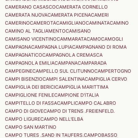
CAMERANO CASASCO
CAMERATA CORNELLO
CAMERATA NUOVA
CAMERATA PICENA
CAMERI
CAMERINO
CAMEROTA
CAMIGLIANO
CAMINATA
CAMINO
CAMINO AL TAGLIAMENTO
CAMISANO
CAMISANO VICENTINO
CAMMARATA
CAMO
CAMOGLI
CAMPAGNA
CAMPAGNA LUPIA
CAMPAGNANO DI ROMA
CAMPAGNATICO
CAMPAGNOLA CREMASCA
CAMPAGNOLA EMILIA
CAMPANA
CAMPARADA
CAMPEGINE
CAMPELLO SUL CLITUNNO
CAMPERTOGNO
CAMPI BISENZIO
CAMPI SALENTINA
CAMPIGLIA CERVO
CAMPIGLIA DEI BERICI
CAMPIGLIA MARITTIMA
CAMPIGLIONE FENILE
CAMPIONE D'ITALIA
CAMPITELLO DI FASSA
CAMPLI
CAMPO CALABRO
CAMPO DI GIOVE
CAMPO DI TRENS .FREIENFELD.
CAMPO LIGURE
CAMPO NELL'ELBA
CAMPO SAN MARTINO
CAMPO TURES .SAND IN TAUFERS.
CAMPOBASSO