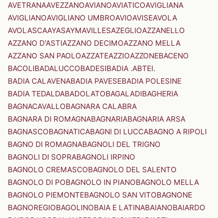
AVETRANA
AVEZZANO
AVIANO
AVIATICO
AVIGLIANA
AVIGLIANO
AVIGLIANO UMBRO
AVIO
AVISE
AVOLA
AVOLASCA
AYAS
AYMAVILLES
AZEGLIO
AZZANELLO
AZZANO D'ASTI
AZZANO DECIMO
AZZANO MELLA
AZZANO SAN PAOLO
AZZATE
AZZIO
AZZONE
BACENO
BACOLI
BADALUCCO
BADESI
BADIA .ABTEI.
BADIA CALAVENA
BADIA PAVESE
BADIA POLESINE
BADIA TEDALDA
BADOLATO
BAGALADI
BAGHERIA
BAGNACAVALLO
BAGNARA CALABRA
BAGNARA DI ROMAGNA
BAGNARIA
BAGNARIA ARSA
BAGNASCO
BAGNATICA
BAGNI DI LUCCA
BAGNO A RIPOLI
BAGNO DI ROMAGNA
BAGNOLI DEL TRIGNO
BAGNOLI DI SOPRA
BAGNOLI IRPINO
BAGNOLO CREMASCO
BAGNOLO DEL SALENTO
BAGNOLO DI PO
BAGNOLO IN PIANO
BAGNOLO MELLA
BAGNOLO PIEMONTE
BAGNOLO SAN VITO
BAGNONE
BAGNOREGIO
BAGOLINO
BAIA E LATINA
BAIANO
BAIARDO