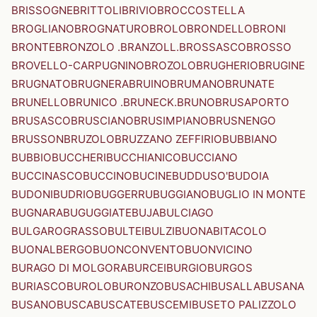
BRISSOGNE
BRITTOLI
BRIVIO
BROCCOSTELLA
BROGLIANO
BROGNATURO
BROLO
BRONDELLO
BRONI
BRONTE
BRONZOLO .BRANZOLL.
BROSSASCO
BROSSO
BROVELLO-CARPUGNINO
BROZOLO
BRUGHERIO
BRUGINE
BRUGNATO
BRUGNERA
BRUINO
BRUMANO
BRUNATE
BRUNELLO
BRUNICO .BRUNECK.
BRUNO
BRUSAPORTO
BRUSASCO
BRUSCIANO
BRUSIMPIANO
BRUSNENGO
BRUSSON
BRUZOLO
BRUZZANO ZEFFIRIO
BUBBIANO
BUBBIO
BUCCHERI
BUCCHIANICO
BUCCIANO
BUCCINASCO
BUCCINO
BUCINE
BUDDUSO'
BUDOIA
BUDONI
BUDRIO
BUGGERRU
BUGGIANO
BUGLIO IN MONTE
BUGNARA
BUGUGGIATE
BUJA
BULCIAGO
BULGAROGRASSO
BULTEI
BULZI
BUONABITACOLO
BUONALBERGO
BUONCONVENTO
BUONVICINO
BURAGO DI MOLGORA
BURCEI
BURGIO
BURGOS
BURIASCO
BUROLO
BURONZO
BUSACHI
BUSALLA
BUSANA
BUSANO
BUSCA
BUSCATE
BUSCEMI
BUSETO PALIZZOLO