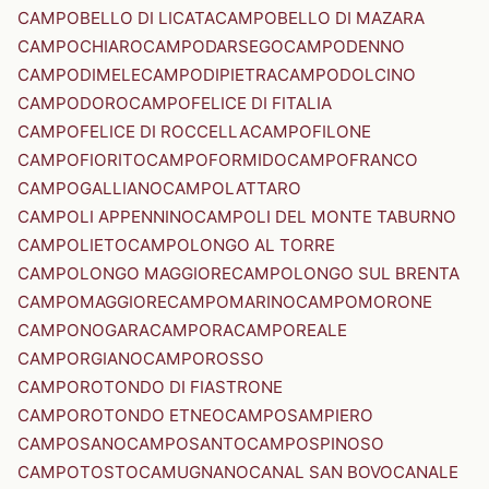
CAMPOBELLO DI LICATA
CAMPOBELLO DI MAZARA
CAMPOCHIARO
CAMPODARSEGO
CAMPODENNO
CAMPODIMELE
CAMPODIPIETRA
CAMPODOLCINO
CAMPODORO
CAMPOFELICE DI FITALIA
CAMPOFELICE DI ROCCELLA
CAMPOFILONE
CAMPOFIORITO
CAMPOFORMIDO
CAMPOFRANCO
CAMPOGALLIANO
CAMPOLATTARO
CAMPOLI APPENNINO
CAMPOLI DEL MONTE TABURNO
CAMPOLIETO
CAMPOLONGO AL TORRE
CAMPOLONGO MAGGIORE
CAMPOLONGO SUL BRENTA
CAMPOMAGGIORE
CAMPOMARINO
CAMPOMORONE
CAMPONOGARA
CAMPORA
CAMPOREALE
CAMPORGIANO
CAMPOROSSO
CAMPOROTONDO DI FIASTRONE
CAMPOROTONDO ETNEO
CAMPOSAMPIERO
CAMPOSANO
CAMPOSANTO
CAMPOSPINOSO
CAMPOTOSTO
CAMUGNANO
CANAL SAN BOVO
CANALE