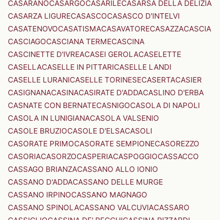
CASARANO
CASARGO
CASARILE
CASARSA DELLA DELIZIA
CASARZA LIGURE
CASASCO
CASASCO D'INTELVI
CASATENOVO
CASATISMA
CASAVATORE
CASAZZA
CASCIA
CASCIAGO
CASCIANA TERME
CASCINA
CASCINETTE D'IVREA
CASEI GEROLA
CASELETTE
CASELLA
CASELLE IN PITTARI
CASELLE LANDI
CASELLE LURANI
CASELLE TORINESE
CASERTA
CASIER
CASIGNANA
CASINA
CASIRATE D'ADDA
CASLINO D'ERBA
CASNATE CON BERNATE
CASNIGO
CASOLA DI NAPOLI
CASOLA IN LUNIGIANA
CASOLA VALSENIO
CASOLE BRUZIO
CASOLE D'ELSA
CASOLI
CASORATE PRIMO
CASORATE SEMPIONE
CASOREZZO
CASORIA
CASORZO
CASPERIA
CASPOGGIO
CASSACCO
CASSAGO BRIANZA
CASSANO ALLO IONIO
CASSANO D'ADDA
CASSANO DELLE MURGE
CASSANO IRPINO
CASSANO MAGNAGO
CASSANO SPINOLA
CASSANO VALCUVIA
CASSARO