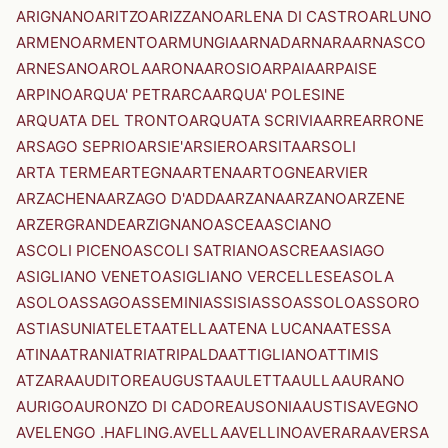
ARIGNANO
ARITZO
ARIZZANO
ARLENA DI CASTRO
ARLUNO
ARMENO
ARMENTO
ARMUNGIA
ARNAD
ARNARA
ARNASCO
ARNESANO
AROLA
ARONA
AROSIO
ARPAIA
ARPAISE
ARPINO
ARQUA' PETRARCA
ARQUA' POLESINE
ARQUATA DEL TRONTO
ARQUATA SCRIVIA
ARRE
ARRONE
ARSAGO SEPRIO
ARSIE'
ARSIERO
ARSITA
ARSOLI
ARTA TERME
ARTEGNA
ARTENA
ARTOGNE
ARVIER
ARZACHENA
ARZAGO D'ADDA
ARZANA
ARZANO
ARZENE
ARZERGRANDE
ARZIGNANO
ASCEA
ASCIANO
ASCOLI PICENO
ASCOLI SATRIANO
ASCREA
ASIAGO
ASIGLIANO VENETO
ASIGLIANO VERCELLESE
ASOLA
ASOLO
ASSAGO
ASSEMINI
ASSISI
ASSO
ASSOLO
ASSORO
ASTI
ASUNI
ATELETA
ATELLA
ATENA LUCANA
ATESSA
ATINA
ATRANI
ATRI
ATRIPALDA
ATTIGLIANO
ATTIMIS
ATZARA
AUDITORE
AUGUSTA
AULETTA
AULLA
AURANO
AURIGO
AURONZO DI CADORE
AUSONIA
AUSTIS
AVEGNO
AVELENGO .HAFLING.
AVELLA
AVELLINO
AVERARA
AVERSA