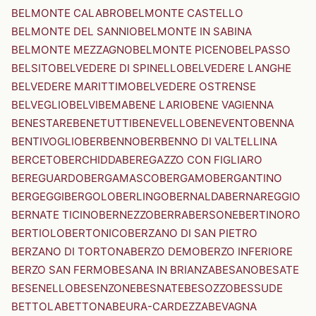
BELMONTE CALABRO
BELMONTE CASTELLO
BELMONTE DEL SANNIO
BELMONTE IN SABINA
BELMONTE MEZZAGNO
BELMONTE PICENO
BELPASSO
BELSITO
BELVEDERE DI SPINELLO
BELVEDERE LANGHE
BELVEDERE MARITTIMO
BELVEDERE OSTRENSE
BELVEGLIO
BELVI
BEMA
BENE LARIO
BENE VAGIENNA
BENESTARE
BENETUTTI
BENEVELLO
BENEVENTO
BENNA
BENTIVOGLIO
BERBENNO
BERBENNO DI VALTELLINA
BERCETO
BERCHIDDA
BEREGAZZO CON FIGLIARO
BEREGUARDO
BERGAMASCO
BERGAMO
BERGANTINO
BERGEGGI
BERGOLO
BERLINGO
BERNALDA
BERNAREGGIO
BERNATE TICINO
BERNEZZO
BERRA
BERSONE
BERTINORO
BERTIOLO
BERTONICO
BERZANO DI SAN PIETRO
BERZANO DI TORTONA
BERZO DEMO
BERZO INFERIORE
BERZO SAN FERMO
BESANA IN BRIANZA
BESANO
BESATE
BESENELLO
BESENZONE
BESNATE
BESOZZO
BESSUDE
BETTOLA
BETTONA
BEURA-CARDEZZA
BEVAGNA