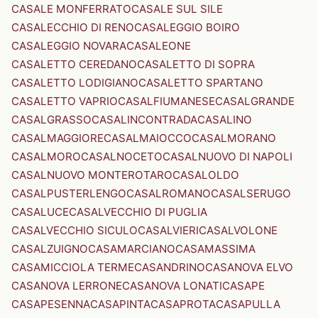
CASALE MONFERRATO
CASALE SUL SILE
CASALECCHIO DI RENO
CASALEGGIO BOIRO
CASALEGGIO NOVARA
CASALEONE
CASALETTO CEREDANO
CASALETTO DI SOPRA
CASALETTO LODIGIANO
CASALETTO SPARTANO
CASALETTO VAPRIO
CASALFIUMANESE
CASALGRANDE
CASALGRASSO
CASALINCONTRADA
CASALINO
CASALMAGGIORE
CASALMAIOCCO
CASALMORANO
CASALMORO
CASALNOCETO
CASALNUOVO DI NAPOLI
CASALNUOVO MONTEROTARO
CASALOLDO
CASALPUSTERLENGO
CASALROMANO
CASALSERUGO
CASALUCE
CASALVECCHIO DI PUGLIA
CASALVECCHIO SICULO
CASALVIERI
CASALVOLONE
CASALZUIGNO
CASAMARCIANO
CASAMASSIMA
CASAMICCIOLA TERME
CASANDRINO
CASANOVA ELVO
CASANOVA LERRONE
CASANOVA LONATI
CASAPE
CASAPESENNA
CASAPINTA
CASAPROTA
CASAPULLA