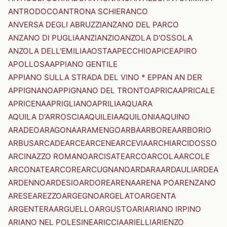
ANTRODOCO
ANTRONA SCHIERANCO
ANVERSA DEGLI ABRUZZI
ANZANO DEL PARCO
ANZANO DI PUGLIA
ANZI
ANZIO
ANZOLA D'OSSOLA
ANZOLA DELL'EMILIA
AOSTA
APECCHIO
APICE
APIRO
APOLLOSA
APPIANO GENTILE
APPIANO SULLA STRADA DEL VINO * EPPAN AN DER
APPIGNANO
APPIGNANO DEL TRONTO
APRICA
APRICALE
APRICENA
APRIGLIANO
APRILIA
AQUARA
AQUILA D'ARROSCIA
AQUILEIA
AQUILONIA
AQUINO
ARADEO
ARAGONA
ARAMENGO
ARBA
ARBOREA
ARBORIO
ARBUS
ARCADE
ARCE
ARCENE
ARCEVIA
ARCHI
ARCIDOSSO
ARCINAZZO ROMANO
ARCISATE
ARCO
ARCOLA
ARCOLE
ARCONATE
ARCORE
ARCUGNANO
ARDARA
ARDAULI
ARDEA
ARDENNO
ARDESIO
ARDORE
ARENA
ARENA PO
ARENZANO
ARESE
AREZZO
ARGEGNO
ARGELATO
ARGENTA
ARGENTERA
ARGUELLO
ARGUSTO
ARI
ARIANO IRPINO
ARIANO NEL POLESINE
ARICCIA
ARIELLI
ARIENZO