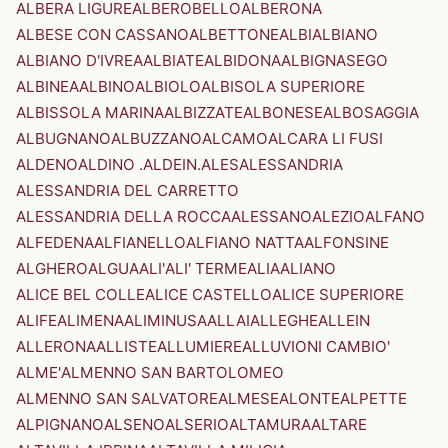
ALBERA LIGURE
ALBEROBELLO
ALBERONA
ALBESE CON CASSANO
ALBETTONE
ALBI
ALBIANO
ALBIANO D'IVREA
ALBIATE
ALBIDONA
ALBIGNASEGO
ALBINEA
ALBINO
ALBIOLO
ALBISOLA SUPERIORE
ALBISSOLA MARINA
ALBIZZATE
ALBONESE
ALBOSAGGIA
ALBUGNANO
ALBUZZANO
ALCAMO
ALCARA LI FUSI
ALDENO
ALDINO .ALDEIN.
ALES
ALESSANDRIA
ALESSANDRIA DEL CARRETTO
ALESSANDRIA DELLA ROCCA
ALESSANO
ALEZIO
ALFANO
ALFEDENA
ALFIANELLO
ALFIANO NATTA
ALFONSINE
ALGHERO
ALGUA
ALI'
ALI' TERME
ALIA
ALIANO
ALICE BEL COLLE
ALICE CASTELLO
ALICE SUPERIORE
ALIFE
ALIMENA
ALIMINUSA
ALLAI
ALLEGHE
ALLEIN
ALLERONA
ALLISTE
ALLUMIERE
ALLUVIONI CAMBIO'
ALME'
ALMENNO SAN BARTOLOMEO
ALMENNO SAN SALVATORE
ALMESE
ALONTE
ALPETTE
ALPIGNANO
ALSENO
ALSERIO
ALTAMURA
ALTARE