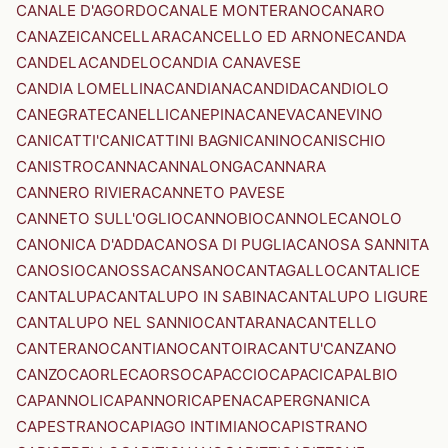
CANALE D'AGORDO
CANALE MONTERANO
CANARO
CANAZEI
CANCELLARA
CANCELLO ED ARNONE
CANDA
CANDELA
CANDELO
CANDIA CANAVESE
CANDIA LOMELLINA
CANDIANA
CANDIDA
CANDIOLO
CANEGRATE
CANELLI
CANEPINA
CANEVA
CANEVINO
CANICATTI'
CANICATTINI BAGNI
CANINO
CANISCHIO
CANISTRO
CANNA
CANNALONGA
CANNARA
CANNERO RIVIERA
CANNETO PAVESE
CANNETO SULL'OGLIO
CANNOBIO
CANNOLE
CANOLO
CANONICA D'ADDA
CANOSA DI PUGLIA
CANOSA SANNITA
CANOSIO
CANOSSA
CANSANO
CANTAGALLO
CANTALICE
CANTALUPA
CANTALUPO IN SABINA
CANTALUPO LIGURE
CANTALUPO NEL SANNIO
CANTARANA
CANTELLO
CANTERANO
CANTIANO
CANTOIRA
CANTU'
CANZANO
CANZO
CAORLE
CAORSO
CAPACCIO
CAPACI
CAPALBIO
CAPANNOLI
CAPANNORI
CAPENA
CAPERGNANICA
CAPESTRANO
CAPIAGO INTIMIANO
CAPISTRANO