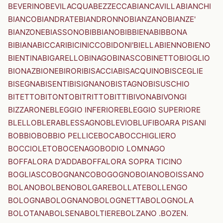
BEVERINO
BEVILACQUA
BEZZECCA
BIANCAVILLA
BIANCHI
BIANCO
BIANDRATE
BIANDRONNO
BIANZANO
BIANZE'
BIANZONE
BIASSONO
BIBBIANO
BIBBIENA
BIBBONA
BIBIANA
BICCARI
BICINICCO
BIDONI'
BIELLA
BIENNO
BIENO
BIENTINA
BIGARELLO
BINAGO
BINASCO
BINETTO
BIOGLIO
BIONAZ
BIONE
BIRORI
BISACCIA
BISACQUINO
BISCEGLIE
BISEGNA
BISENTI
BISIGNANO
BISTAGNO
BISUSCHIO
BITETTO
BITONTO
BITRITTO
BITTI
BIVONA
BIVONGI
BIZZARONE
BLEGGIO INFERIORE
BLEGGIO SUPERIORE
BLELLO
BLERA
BLESSAGNO
BLEVIO
BLUFI
BOARA PISANI
BOBBIO
BOBBIO PELLICE
BOCA
BOCCHIGLIERO
BOCCIOLETO
BOCENAGO
BODIO LOMNAGO
BOFFALORA D'ADDA
BOFFALORA SOPRA TICINO
BOGLIASCO
BOGNANCO
BOGOGNO
BOIANO
BOISSANO
BOLANO
BOLBENO
BOLGARE
BOLLATE
BOLLENGO
BOLOGNA
BOLOGNANO
BOLOGNETTA
BOLOGNOLA
BOLOTANA
BOLSENA
BOLTIERE
BOLZANO .BOZEN.