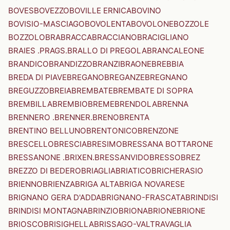
BOVES
BOVEZZO
BOVILLE ERNICA
BOVINO
BOVISIO-MASCIAGO
BOVOLENTA
BOVOLONE
BOZZOLE
BOZZOLO
BRA
BRACCA
BRACCIANO
BRACIGLIANO
BRAIES .PRAGS.
BRALLO DI PREGOLA
BRANCALEONE
BRANDICO
BRANDIZZO
BRANZI
BRAONE
BREBBIA
BREDA DI PIAVE
BREGANO
BREGANZE
BREGNANO
BREGUZZO
BREIA
BREMBATE
BREMBATE DI SOPRA
BREMBILLA
BREMBIO
BREME
BRENDOLA
BRENNA
BRENNERO .BRENNER.
BRENO
BRENTA
BRENTINO BELLUNO
BRENTONICO
BRENZONE
BRESCELLO
BRESCIA
BRESIMO
BRESSANA BOTTARONE
BRESSANONE .BRIXEN.
BRESSANVIDO
BRESSO
BREZ
BREZZO DI BEDERO
BRIAGLIA
BRIATICO
BRICHERASIO
BRIENNO
BRIENZA
BRIGA ALTA
BRIGA NOVARESE
BRIGNANO GERA D'ADDA
BRIGNANO-FRASCATA
BRINDISI
BRINDISI MONTAGNA
BRINZIO
BRIONA
BRIONE
BRIONE
BRIOSCO
BRISIGHELLA
BRISSAGO-VALTRAVAGLIA