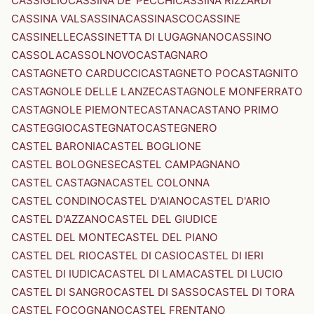
CASSIGLIO
CASSINA DE' PECCHI
CASSINA RIZZARDI
CASSINA VALSASSINA
CASSINASCO
CASSINE
CASSINELLE
CASSINETTA DI LUGAGNANO
CASSINO
CASSOLA
CASSOLNOVO
CASTAGNARO
CASTAGNETO CARDUCCI
CASTAGNETO PO
CASTAGNITO
CASTAGNOLE DELLE LANZE
CASTAGNOLE MONFERRATO
CASTAGNOLE PIEMONTE
CASTANA
CASTANO PRIMO
CASTEGGIO
CASTEGNATO
CASTEGNERO
CASTEL BARONIA
CASTEL BOGLIONE
CASTEL BOLOGNESE
CASTEL CAMPAGNANO
CASTEL CASTAGNA
CASTEL COLONNA
CASTEL CONDINO
CASTEL D'AIANO
CASTEL D'ARIO
CASTEL D'AZZANO
CASTEL DEL GIUDICE
CASTEL DEL MONTE
CASTEL DEL PIANO
CASTEL DEL RIO
CASTEL DI CASIO
CASTEL DI IERI
CASTEL DI IUDICA
CASTEL DI LAMA
CASTEL DI LUCIO
CASTEL DI SANGRO
CASTEL DI SASSO
CASTEL DI TORA
CASTEL FOCOGNANO
CASTEL FRENTANO