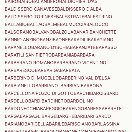
BAIRO
BAISO
BALANGERO
BALDICHIERI D'ASTI
BALDISSERO CANAVESE
BALDISSERO D'ALBA
BALDISSERO TORINESE
BALESTRATE
BALESTRINO
BALLABIO
BALLAO
BALME
BALMUCCIA
BALOCCO
BALSORANO
BALVANO
BALZOLA
BANARI
BANCHETTE
BANNIO ANZINO
BANZI
BAONE
BARADILI
BARAGIANO
BARANELLO
BARANO D'ISCHIA
BARANZATE
BARASSO
BARATILI SAN PIETRO
BARBANIA
BARBARA
BARBARANO ROMANO
BARBARANO VICENTINO
BARBARESCO
BARBARIGA
BARBATA
BARBERINO DI MUGELLO
BARBERINO VAL D'ELSA
BARBIANELLO
BARBIANO .BARBIAN.
BARBONA
BARCELLONA POZZO DI GOTTO
BARCHI
BARCIS
BARD
BARDELLO
BARDI
BARDINETO
BARDOLINO
BARDONECCHIA
BAREGGIO
BARENGO
BARESSA
BARETE
BARGA
BARGAGLI
BARGE
BARGHE
BARI
BARI SARDO
BARIANO
BARICELLA
BARILE
BARISCIANO
BARLASSINA
BARLETTA
BARNI
BAROLO
BARONE CANAVESE
BARONISSI