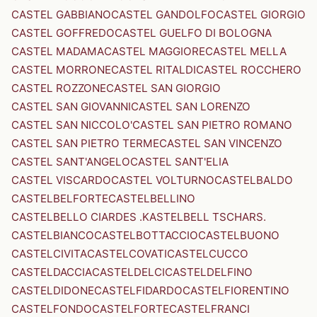
CASTEL GABBIANO
CASTEL GANDOLFO
CASTEL GIORGIO
CASTEL GOFFREDO
CASTEL GUELFO DI BOLOGNA
CASTEL MADAMA
CASTEL MAGGIORE
CASTEL MELLA
CASTEL MORRONE
CASTEL RITALDI
CASTEL ROCCHERO
CASTEL ROZZONE
CASTEL SAN GIORGIO
CASTEL SAN GIOVANNI
CASTEL SAN LORENZO
CASTEL SAN NICCOLO'
CASTEL SAN PIETRO ROMANO
CASTEL SAN PIETRO TERME
CASTEL SAN VINCENZO
CASTEL SANT'ANGELO
CASTEL SANT'ELIA
CASTEL VISCARDO
CASTEL VOLTURNO
CASTELBALDO
CASTELBELFORTE
CASTELBELLINO
CASTELBELLO CIARDES .KASTELBELL TSCHARS.
CASTELBIANCO
CASTELBOTTACCIO
CASTELBUONO
CASTELCIVITA
CASTELCOVATI
CASTELCUCCO
CASTELDACCIA
CASTELDELCI
CASTELDELFINO
CASTELDIDONE
CASTELFIDARDO
CASTELFIORENTINO
CASTELFONDO
CASTELFORTE
CASTELFRANCI