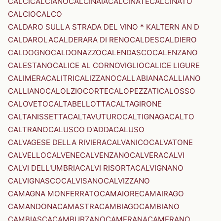
CALCI
CALCIANO
CALCINAIA
CALCINATE
CALCINATO
CALCIO
CALCO
CALDARO SULLA STRADA DEL VINO * KALTERN AN D
CALDAROLA
CALDERARA DI RENO
CALDES
CALDIERO
CALDOGNO
CALDONAZZO
CALENDASCO
CALENZANO
CALESTANO
CALICE AL CORNOVIGLIO
CALICE LIGURE
CALIMERA
CALITRI
CALIZZANO
CALLABIANA
CALLIANO
CALLIANO
CALOLZIOCORTE
CALOPEZZATI
CALOSSO
CALOVETO
CALTABELLOTTA
CALTAGIRONE
CALTANISSETTA
CALTAVUTURO
CALTIGNAGA
CALTO
CALTRANO
CALUSCO D'ADDA
CALUSO
CALVAGESE DELLA RIVIERA
CALVANICO
CALVATONE
CALVELLO
CALVENE
CALVENZANO
CALVERA
CALVI
CALVI DELL'UMBRIA
CALVI RISORTA
CALVIGNANO
CALVIGNASCO
CALVISANO
CALVIZZANO
CAMAGNA MONFERRATO
CAMAIORE
CAMAIRAGO
CAMANDONA
CAMASTRA
CAMBIAGO
CAMBIANO
CAMBIASCA
CAMBURZANO
CAMERANA
CAMERANO