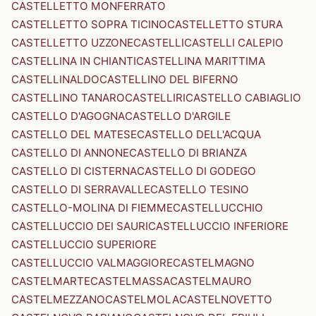
CASTELLETTO MONFERRATO
CASTELLETTO SOPRA TICINO
CASTELLETTO STURA
CASTELLETTO UZZONE
CASTELLI
CASTELLI CALEPIO
CASTELLINA IN CHIANTI
CASTELLINA MARITTIMA
CASTELLINALDO
CASTELLINO DEL BIFERNO
CASTELLINO TANARO
CASTELLIRI
CASTELLO CABIAGLIO
CASTELLO D'AGOGNA
CASTELLO D'ARGILE
CASTELLO DEL MATESE
CASTELLO DELL'ACQUA
CASTELLO DI ANNONE
CASTELLO DI BRIANZA
CASTELLO DI CISTERNA
CASTELLO DI GODEGO
CASTELLO DI SERRAVALLE
CASTELLO TESINO
CASTELLO-MOLINA DI FIEMME
CASTELLUCCHIO
CASTELLUCCIO DEI SAURI
CASTELLUCCIO INFERIORE
CASTELLUCCIO SUPERIORE
CASTELLUCCIO VALMAGGIORE
CASTELMAGNO
CASTELMARTE
CASTELMASSA
CASTELMAURO
CASTELMEZZANO
CASTELMOLA
CASTELNOVETTO