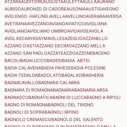
ATZARA
AUDITORE
AUGUSTA
AULETTA
AULLA
AURANO
AURIGO
AURONZO DI CADORE
AUSONIA
AUSTIS
AVEGNO
AVELENGO .HAFLING.
AVELLA
AVELLINO
AVERARA
AVERSA
AVETRANA
AVEZZANO
AVIANO
AVIATICO
AVIGLIANA
AVIGLIANO
AVIGLIANO UMBRO
AVIO
AVISE
AVOLA
AVOLASCA
AYAS
AYMAVILLES
AZEGLIO
AZZANELLO
AZZANO D'ASTI
AZZANO DECIMO
AZZANO MELLA
AZZANO SAN PAOLO
AZZATE
AZZIO
AZZONE
BACENO
BACOLI
BADALUCCO
BADESI
BADIA .ABTEI.
BADIA CALAVENA
BADIA PAVESE
BADIA POLESINE
BADIA TEDALDA
BADOLATO
BAGALADI
BAGHERIA
BAGNACAVALLO
BAGNARA CALABRA
BAGNARA DI ROMAGNA
BAGNARIA
BAGNARIA ARSA
BAGNASCO
BAGNATICA
BAGNI DI LUCCA
BAGNO A RIPOLI
BAGNO DI ROMAGNA
BAGNOLI DEL TRIGNO
BAGNOLI DI SOPRA
BAGNOLI IRPINO
BAGNOLO CREMASCO
BAGNOLO DEL SALENTO
BAGNOLO DI PO
BAGNOLO IN PIANO
BAGNOLO MELLA