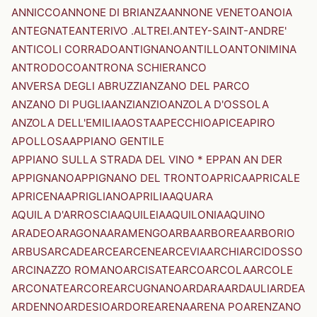
ANNICCO
ANNONE DI BRIANZA
ANNONE VENETO
ANOIA
ANTEGNATE
ANTERIVO .ALTREI.
ANTEY-SAINT-ANDRE'
ANTICOLI CORRADO
ANTIGNANO
ANTILLO
ANTONIMINA
ANTRODOCO
ANTRONA SCHIERANCO
ANVERSA DEGLI ABRUZZI
ANZANO DEL PARCO
ANZANO DI PUGLIA
ANZI
ANZIO
ANZOLA D'OSSOLA
ANZOLA DELL'EMILIA
AOSTA
APECCHIO
APICE
APIRO
APOLLOSA
APPIANO GENTILE
APPIANO SULLA STRADA DEL VINO * EPPAN AN DER
APPIGNANO
APPIGNANO DEL TRONTO
APRICA
APRICALE
APRICENA
APRIGLIANO
APRILIA
AQUARA
AQUILA D'ARROSCIA
AQUILEIA
AQUILONIA
AQUINO
ARADEO
ARAGONA
ARAMENGO
ARBA
ARBOREA
ARBORIO
ARBUS
ARCADE
ARCE
ARCENE
ARCEVIA
ARCHI
ARCIDOSSO
ARCINAZZO ROMANO
ARCISATE
ARCO
ARCOLA
ARCOLE
ARCONATE
ARCORE
ARCUGNANO
ARDARA
ARDAULI
ARDEA
ARDENNO
ARDESIO
ARDORE
ARENA
ARENA PO
ARENZANO