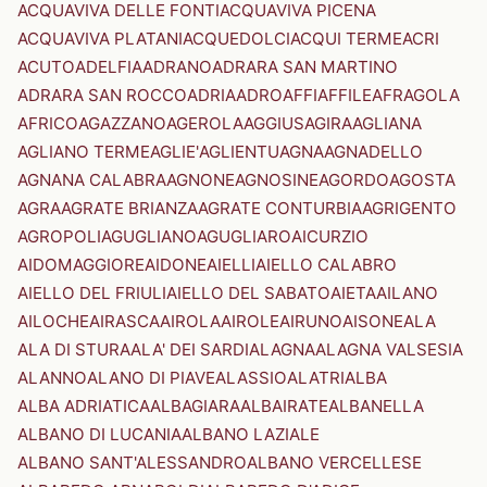
ACQUAVIVA DELLE FONTI
ACQUAVIVA PICENA
ACQUAVIVA PLATANI
ACQUEDOLCI
ACQUI TERME
ACRI
ACUTO
ADELFIA
ADRANO
ADRARA SAN MARTINO
ADRARA SAN ROCCO
ADRIA
ADRO
AFFI
AFFILE
AFRAGOLA
AFRICO
AGAZZANO
AGEROLA
AGGIUS
AGIRA
AGLIANA
AGLIANO TERME
AGLIE'
AGLIENTU
AGNA
AGNADELLO
AGNANA CALABRA
AGNONE
AGNOSINE
AGORDO
AGOSTA
AGRA
AGRATE BRIANZA
AGRATE CONTURBIA
AGRIGENTO
AGROPOLI
AGUGLIANO
AGUGLIARO
AICURZIO
AIDOMAGGIORE
AIDONE
AIELLI
AIELLO CALABRO
AIELLO DEL FRIULI
AIELLO DEL SABATO
AIETA
AILANO
AILOCHE
AIRASCA
AIROLA
AIROLE
AIRUNO
AISONE
ALA
ALA DI STURA
ALA' DEI SARDI
ALAGNA
ALAGNA VALSESIA
ALANNO
ALANO DI PIAVE
ALASSIO
ALATRI
ALBA
ALBA ADRIATICA
ALBAGIARA
ALBAIRATE
ALBANELLA
ALBANO DI LUCANIA
ALBANO LAZIALE
ALBANO SANT'ALESSANDRO
ALBANO VERCELLESE