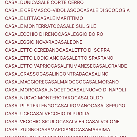
CASALDUNI
CASALE CORTE CERRO
CASALE CREMASCO-VIDOLASCO
CASALE DI SCODOSIA
CASALE LITTA
CASALE MARITTIMO
CASALE MONFERRATO
CASALE SUL SILE
CASALECCHIO DI RENO
CASALEGGIO BOIRO
CASALEGGIO NOVARA
CASALEONE
CASALETTO CEREDANO
CASALETTO DI SOPRA
CASALETTO LODIGIANO
CASALETTO SPARTANO
CASALETTO VAPRIO
CASALFIUMANESE
CASALGRANDE
CASALGRASSO
CASALINCONTRADA
CASALINO
CASALMAGGIORE
CASALMAIOCCO
CASALMORANO
CASALMORO
CASALNOCETO
CASALNUOVO DI NAPOLI
CASALNUOVO MONTEROTARO
CASALOLDO
CASALPUSTERLENGO
CASALROMANO
CASALSERUGO
CASALUCE
CASALVECCHIO DI PUGLIA
CASALVECCHIO SICULO
CASALVIERI
CASALVOLONE
CASALZUIGNO
CASAMARCIANO
CASAMASSIMA