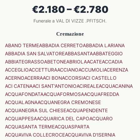
€2.180 – €2.780
Funerale a VAL DI VIZZE .PFITSCH.
Cremazione
ABANO TERME
ABBADIA CERRETO
ABBADIA LARIANA
ABBADIA SAN SALVATORE
ABBASANTA
ABBATEGGIO
ABBIATEGRASSO
ABETONE
ABRIOLA
ACATE
ACCADIA
ACCEGLIO
ACCETTURA
ACCIANO
ACCUMOLI
ACERENZA
ACERNO
ACERRA
ACI BONACCORSI
ACI CASTELLO
ACI CATENA
ACI SANT'ANTONIO
ACIREALE
ACQUACANINA
ACQUAFONDATA
ACQUAFORMOSA
ACQUAFREDDA
ACQUALAGNA
ACQUANEGRA CREMONESE
ACQUANEGRA SUL CHIESE
ACQUAPENDENTE
ACQUAPPESA
ACQUARICA DEL CAPO
ACQUARO
ACQUASANTA TERME
ACQUASPARTA
ACQUAVIVA COLLECROCE
ACQUAVIVA D'ISERNIA