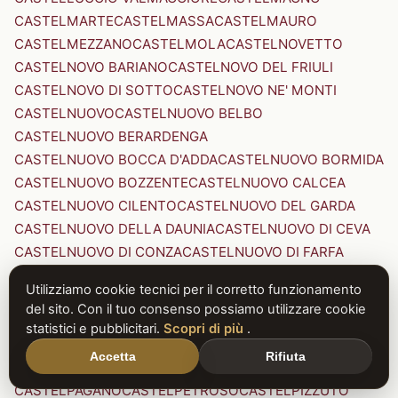
CASTELMARTE
CASTELMASSA
CASTELMAURO
CASTELMEZZANO
CASTELMOLA
CASTELNOVETTO
CASTELNOVO BARIANO
CASTELNOVO DEL FRIULI
CASTELNOVO DI SOTTO
CASTELNOVO NE' MONTI
CASTELNUOVO
CASTELNUOVO BELBO
CASTELNUOVO BERARDENGA
CASTELNUOVO BOCCA D'ADDA
CASTELNUOVO BORMIDA
CASTELNUOVO BOZZENTE
CASTELNUOVO CALCEA
CASTELNUOVO CILENTO
CASTELNUOVO DEL GARDA
CASTELNUOVO DELLA DAUNIA
CASTELNUOVO DI CEVA
CASTELNUOVO DI CONZA
CASTELNUOVO DI FARFA
CASTELNUOVO DI GARFAGNANA
Utilizziamo cookie tecnici per il corretto funzionamento
CASTELNUOVO DI PORTO
CASTELNUOVO DON BOSCO
del sito. Con il tuo consenso possiamo utilizzare cookie
CASTELNUOVO MAGRA
CASTELNUOVO NIGRA
statistici e pubblicitari.
Scopri di più
.
CASTELNUOVO PARANO
CASTELNUOVO RANGONE
Accetta
Rifiuta
CASTELNUOVO SCRIVIA
CASTELNUOVO VAL DI CECINA
CASTELPAGANO
CASTELPETROSO
CASTELPIZZUTO