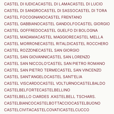
CASTEL DI IUDICA
CASTEL DI LAMA
CASTEL DI LUCIO
CASTEL DI SANGRO
CASTEL DI SASSO
CASTEL DI TORA
CASTEL FOCOGNANO
CASTEL FRENTANO
CASTEL GABBIANO
CASTEL GANDOLFO
CASTEL GIORGIO
CASTEL GOFFREDO
CASTEL GUELFO DI BOLOGNA
CASTEL MADAMA
CASTEL MAGGIORE
CASTEL MELLA
CASTEL MORRONE
CASTEL RITALDI
CASTEL ROCCHERO
CASTEL ROZZONE
CASTEL SAN GIORGIO
CASTEL SAN GIOVANNI
CASTEL SAN LORENZO
CASTEL SAN NICCOLO'
CASTEL SAN PIETRO ROMANO
CASTEL SAN PIETRO TERME
CASTEL SAN VINCENZO
CASTEL SANT'ANGELO
CASTEL SANT'ELIA
CASTEL VISCARDO
CASTEL VOLTURNO
CASTELBALDO
CASTELBELFORTE
CASTELBELLINO
CASTELBELLO CIARDES .KASTELBELL TSCHARS.
CASTELBIANCO
CASTELBOTTACCIO
CASTELBUONO
CASTELCIVITA
CASTELCOVATI
CASTELCUCCO