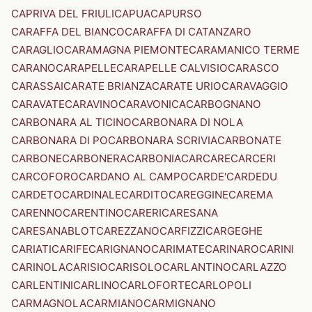
CAPRIVA DEL FRIULI
CAPUA
CAPURSO
CARAFFA DEL BIANCO
CARAFFA DI CATANZARO
CARAGLIO
CARAMAGNA PIEMONTE
CARAMANICO TERME
CARANO
CARAPELLE
CARAPELLE CALVISIO
CARASCO
CARASSAI
CARATE BRIANZA
CARATE URIO
CARAVAGGIO
CARAVATE
CARAVINO
CARAVONICA
CARBOGNANO
CARBONARA AL TICINO
CARBONARA DI NOLA
CARBONARA DI PO
CARBONARA SCRIVIA
CARBONATE
CARBONE
CARBONERA
CARBONIA
CARCARE
CARCERI
CARCOFORO
CARDANO AL CAMPO
CARDE'
CARDEDU
CARDETO
CARDINALE
CARDITO
CAREGGINE
CAREMA
CARENNO
CARENTINO
CARERI
CARESANA
CARESANABLOT
CAREZZANO
CARFIZZI
CARGEGHE
CARIATI
CARIFE
CARIGNANO
CARIMATE
CARINARO
CARINI
CARINOLA
CARISIO
CARISOLO
CARLANTINO
CARLAZZO
CARLENTINI
CARLINO
CARLOFORTE
CARLOPOLI
CARMAGNOLA
CARMIANO
CARMIGNANO