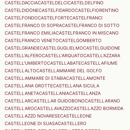
CASTELDACCIA
CASTELDELCI
CASTELDELFINO
CASTELDIDONE
CASTELFIDARDO
CASTELFIORENTINO
CASTELFONDO
CASTELFORTE
CASTELFRANCI
CASTELFRANCO DI SOPRA
CASTELFRANCO DI SOTTO
CASTELFRANCO EMILIA
CASTELFRANCO IN MISCANO
CASTELFRANCO VENETO
CASTELGOMBERTO
CASTELGRANDE
CASTELGUGLIELMO
CASTELGUIDONE
CASTELL'ALFERO
CASTELL'ARQUATO
CASTELL'AZZARA
CASTELL'UMBERTO
CASTELLABATE
CASTELLAFIUME
CASTELLALTO
CASTELLAMMARE DEL GOLFO
CASTELLAMMARE DI STABIA
CASTELLAMONTE
CASTELLANA GROTTE
CASTELLANA SICULA
CASTELLANETA
CASTELLANIA
CASTELLANZA
CASTELLAR
CASTELLAR GUIDOBONO
CASTELLARANO
CASTELLARO
CASTELLAVAZZO
CASTELLAZZO BORMIDA
CASTELLAZZO NOVARESE
CASTELLEONE
CASTELLEONE DI SUASA
CASTELLERO