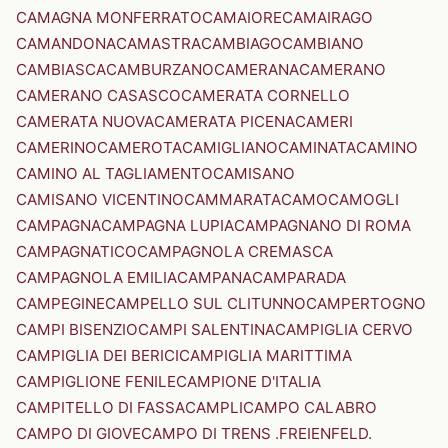
CAMAGNA MONFERRATO
CAMAIORE
CAMAIRAGO
CAMANDONA
CAMASTRA
CAMBIAGO
CAMBIANO
CAMBIASCA
CAMBURZANO
CAMERANA
CAMERANO
CAMERANO CASASCO
CAMERATA CORNELLO
CAMERATA NUOVA
CAMERATA PICENA
CAMERI
CAMERINO
CAMEROTA
CAMIGLIANO
CAMINATA
CAMINO
CAMINO AL TAGLIAMENTO
CAMISANO
CAMISANO VICENTINO
CAMMARATA
CAMO
CAMOGLI
CAMPAGNA
CAMPAGNA LUPIA
CAMPAGNANO DI ROMA
CAMPAGNATICO
CAMPAGNOLA CREMASCA
CAMPAGNOLA EMILIA
CAMPANA
CAMPARADA
CAMPEGINE
CAMPELLO SUL CLITUNNO
CAMPERTOGNO
CAMPI BISENZIO
CAMPI SALENTINA
CAMPIGLIA CERVO
CAMPIGLIA DEI BERICI
CAMPIGLIA MARITTIMA
CAMPIGLIONE FENILE
CAMPIONE D'ITALIA
CAMPITELLO DI FASSA
CAMPLI
CAMPO CALABRO
CAMPO DI GIOVE
CAMPO DI TRENS .FREIENFELD.