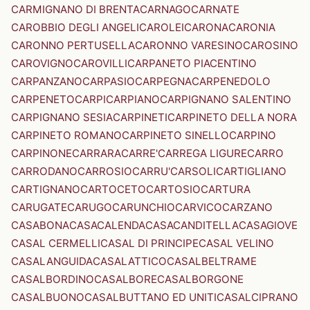
CARMIGNANO DI BRENTA
CARNAGO
CARNATE
CAROBBIO DEGLI ANGELI
CAROLEI
CARONA
CARONIA
CARONNO PERTUSELLA
CARONNO VARESINO
CAROSINO
CAROVIGNO
CAROVILLI
CARPANETO PIACENTINO
CARPANZANO
CARPASIO
CARPEGNA
CARPENEDOLO
CARPENETO
CARPI
CARPIANO
CARPIGNANO SALENTINO
CARPIGNANO SESIA
CARPINETI
CARPINETO DELLA NORA
CARPINETO ROMANO
CARPINETO SINELLO
CARPINO
CARPINONE
CARRARA
CARRE'
CARREGA LIGURE
CARRO
CARRODANO
CARROSIO
CARRU'
CARSOLI
CARTIGLIANO
CARTIGNANO
CARTOCETO
CARTOSIO
CARTURA
CARUGATE
CARUGO
CARUNCHIO
CARVICO
CARZANO
CASABONA
CASACALENDA
CASACANDITELLA
CASAGIOVE
CASAL CERMELLI
CASAL DI PRINCIPE
CASAL VELINO
CASALANGUIDA
CASALATTICO
CASALBELTRAME
CASALBORDINO
CASALBORE
CASALBORGONE
CASALBUONO
CASALBUTTANO ED UNITI
CASALCIPRANO