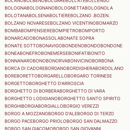
BOLANO
BOLBENO
BOLGARE
BOLLATE
BOLLENGO
BOLOGNA
BOLOGNANO
BOLOGNETTA
BOLOGNOLA
BOLOTANA
BOLSENA
BOLTIERE
BOLZANO .BOZEN.
BOLZANO NOVARESE
BOLZANO VICENTINO
BOMARZO
BOMBA
BOMPENSIERE
BOMPIETRO
BOMPORTO
BONARCADO
BONASSOLA
BONATE SOPRA
BONATE SOTTO
BONAVIGO
BONDENO
BONDO
BONDONE
BONEA
BONEFRO
BONEMERSE
BONIFATI
BONITO
BONNANARO
BONO
BONORVA
BONVICINO
BORBONA
BORCA DI CADORE
BORDANO
BORDIGHERA
BORDOLANO
BORE
BORETTO
BORGARELLO
BORGARO TORINESE
BORGETTO
BORGHETTO D'ARROSCIA
BORGHETTO DI BORBERA
BORGHETTO DI VARA
BORGHETTO LODIGIANO
BORGHETTO SANTO SPIRITO
BORGHI
BORGIA
BORGIALLO
BORGIO VEREZZI
BORGO A MOZZANO
BORGO D'ALE
BORGO DI TERZO
BORGO PACE
BORGO PRIOLO
BORGO SAN DALMAZZO
BORGO SAN GIACOMO
BORGO SAN GIOVANNI