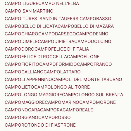
CAMPO LIGURE
CAMPO NELL'ELBA
CAMPO SAN MARTINO
CAMPO TURES .SAND IN TAUFERS.
CAMPOBASSO
CAMPOBELLO DI LICATA
CAMPOBELLO DI MAZARA
CAMPOCHIARO
CAMPODARSEGO
CAMPODENNO
CAMPODIMELE
CAMPODIPIETRA
CAMPODOLCINO
CAMPODORO
CAMPOFELICE DI FITALIA
CAMPOFELICE DI ROCCELLA
CAMPOFILONE
CAMPOFIORITO
CAMPOFORMIDO
CAMPOFRANCO
CAMPOGALLIANO
CAMPOLATTARO
CAMPOLI APPENNINO
CAMPOLI DEL MONTE TABURNO
CAMPOLIETO
CAMPOLONGO AL TORRE
CAMPOLONGO MAGGIORE
CAMPOLONGO SUL BRENTA
CAMPOMAGGIORE
CAMPOMARINO
CAMPOMORONE
CAMPONOGARA
CAMPORA
CAMPOREALE
CAMPORGIANO
CAMPOROSSO
CAMPOROTONDO DI FIASTRONE