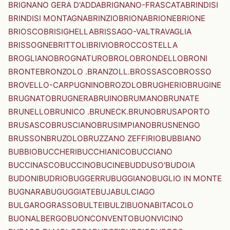
BRIGNANO GERA D'ADDA
BRIGNANO-FRASCATA
BRINDISI
BRINDISI MONTAGNA
BRINZIO
BRIONA
BRIONE
BRIONE
BRIOSCO
BRISIGHELLA
BRISSAGO-VALTRAVAGLIA
BRISSOGNE
BRITTOLI
BRIVIO
BROCCOSTELLA
BROGLIANO
BROGNATURO
BROLO
BRONDELLO
BRONI
BRONTE
BRONZOLO .BRANZOLL.
BROSSASCO
BROSSO
BROVELLO-CARPUGNINO
BROZOLO
BRUGHERIO
BRUGINE
BRUGNATO
BRUGNERA
BRUINO
BRUMANO
BRUNATE
BRUNELLO
BRUNICO .BRUNECK.
BRUNO
BRUSAPORTO
BRUSASCO
BRUSCIANO
BRUSIMPIANO
BRUSNENGO
BRUSSON
BRUZOLO
BRUZZANO ZEFFIRIO
BUBBIANO
BUBBIO
BUCCHERI
BUCCHIANICO
BUCCIANO
BUCCINASCO
BUCCINO
BUCINE
BUDDUSO'
BUDOIA
BUDONI
BUDRIO
BUGGERRU
BUGGIANO
BUGLIO IN MONTE
BUGNARA
BUGUGGIATE
BUJA
BULCIAGO
BULGAROGRASSO
BULTEI
BULZI
BUONABITACOLO
BUONALBERGO
BUONCONVENTO
BUONVICINO