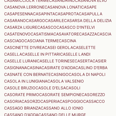
CASAMICCIOLA TERME
CASANDRINO
CASANOVA ELVO
CASANOVA LERRONE
CASANOVA LONATI
CASAPE
CASAPESENNA
CASAPINTA
CASAPROTA
CASAPULLA
CASARANO
CASARGO
CASARILE
CASARSA DELLA DELIZIA
CASARZA LIGURE
CASASCO
CASASCO D'INTELVI
CASATENOVO
CASATISMA
CASAVATORE
CASAZZA
CASCIA
CASCIAGO
CASCIANA TERME
CASCINA
CASCINETTE D'IVREA
CASEI GEROLA
CASELETTE
CASELLA
CASELLE IN PITTARI
CASELLE LANDI
CASELLE LURANI
CASELLE TORINESE
CASERTA
CASIER
CASIGNANA
CASINA
CASIRATE D'ADDA
CASLINO D'ERBA
CASNATE CON BERNATE
CASNIGO
CASOLA DI NAPOLI
CASOLA IN LUNIGIANA
CASOLA VALSENIO
CASOLE BRUZIO
CASOLE D'ELSA
CASOLI
CASORATE PRIMO
CASORATE SEMPIONE
CASOREZZO
CASORIA
CASORZO
CASPERIA
CASPOGGIO
CASSACCO
CASSAGO BRIANZA
CASSANO ALLO IONIO
CASSANO D'ADDA
CASSANO DELLE MURGE