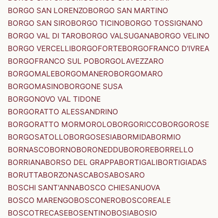
BORGO SAN LORENZO
BORGO SAN MARTINO
BORGO SAN SIRO
BORGO TICINO
BORGO TOSSIGNANO
BORGO VAL DI TARO
BORGO VALSUGANA
BORGO VELINO
BORGO VERCELLI
BORGOFORTE
BORGOFRANCO D'IVREA
BORGOFRANCO SUL PO
BORGOLAVEZZARO
BORGOMALE
BORGOMANERO
BORGOMARO
BORGOMASINO
BORGONE SUSA
BORGONOVO VAL TIDONE
BORGORATTO ALESSANDRINO
BORGORATTO MORMOROLO
BORGORICCO
BORGOROSE
BORGOSATOLLO
BORGOSESIA
BORMIDA
BORMIO
BORNASCO
BORNO
BORONEDDU
BORORE
BORRELLO
BORRIANA
BORSO DEL GRAPPA
BORTIGALI
BORTIGIADAS
BORUTTA
BORZONASCA
BOSA
BOSARO
BOSCHI SANT'ANNA
BOSCO CHIESANUOVA
BOSCO MARENGO
BOSCONERO
BOSCOREALE
BOSCOTRECASE
BOSENTINO
BOSIA
BOSIO