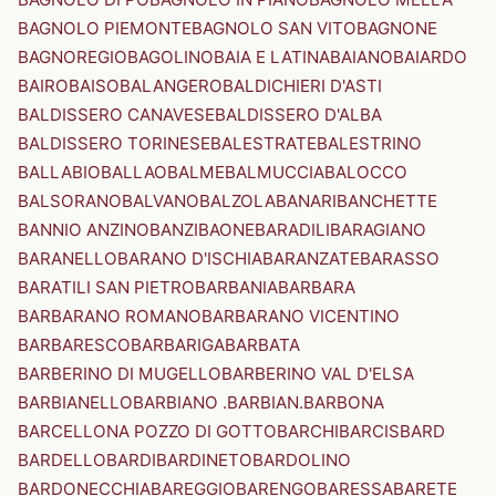
BAGNOLO PIEMONTE
BAGNOLO SAN VITO
BAGNONE
BAGNOREGIO
BAGOLINO
BAIA E LATINA
BAIANO
BAIARDO
BAIRO
BAISO
BALANGERO
BALDICHIERI D'ASTI
BALDISSERO CANAVESE
BALDISSERO D'ALBA
BALDISSERO TORINESE
BALESTRATE
BALESTRINO
BALLABIO
BALLAO
BALME
BALMUCCIA
BALOCCO
BALSORANO
BALVANO
BALZOLA
BANARI
BANCHETTE
BANNIO ANZINO
BANZI
BAONE
BARADILI
BARAGIANO
BARANELLO
BARANO D'ISCHIA
BARANZATE
BARASSO
BARATILI SAN PIETRO
BARBANIA
BARBARA
BARBARANO ROMANO
BARBARANO VICENTINO
BARBARESCO
BARBARIGA
BARBATA
BARBERINO DI MUGELLO
BARBERINO VAL D'ELSA
BARBIANELLO
BARBIANO .BARBIAN.
BARBONA
BARCELLONA POZZO DI GOTTO
BARCHI
BARCIS
BARD
BARDELLO
BARDI
BARDINETO
BARDOLINO
BARDONECCHIA
BAREGGIO
BARENGO
BARESSA
BARETE