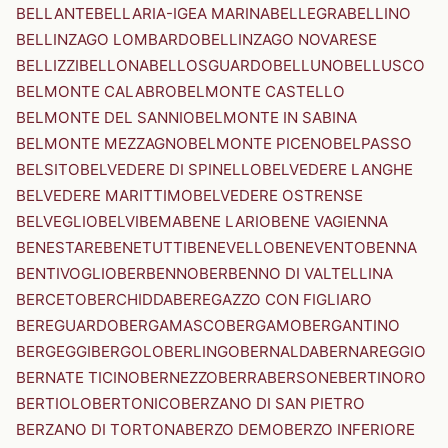
BELLANTE
BELLARIA-IGEA MARINA
BELLEGRA
BELLINO
BELLINZAGO LOMBARDO
BELLINZAGO NOVARESE
BELLIZZI
BELLONA
BELLOSGUARDO
BELLUNO
BELLUSCO
BELMONTE CALABRO
BELMONTE CASTELLO
BELMONTE DEL SANNIO
BELMONTE IN SABINA
BELMONTE MEZZAGNO
BELMONTE PICENO
BELPASSO
BELSITO
BELVEDERE DI SPINELLO
BELVEDERE LANGHE
BELVEDERE MARITTIMO
BELVEDERE OSTRENSE
BELVEGLIO
BELVI
BEMA
BENE LARIO
BENE VAGIENNA
BENESTARE
BENETUTTI
BENEVELLO
BENEVENTO
BENNA
BENTIVOGLIO
BERBENNO
BERBENNO DI VALTELLINA
BERCETO
BERCHIDDA
BEREGAZZO CON FIGLIARO
BEREGUARDO
BERGAMASCO
BERGAMO
BERGANTINO
BERGEGGI
BERGOLO
BERLINGO
BERNALDA
BERNAREGGIO
BERNATE TICINO
BERNEZZO
BERRA
BERSONE
BERTINORO
BERTIOLO
BERTONICO
BERZANO DI SAN PIETRO
BERZANO DI TORTONA
BERZO DEMO
BERZO INFERIORE