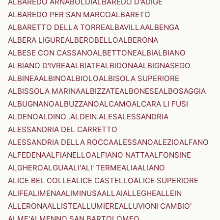
ALBAREDO ARNABOLDI
ALBAREDO D'ADIGE
ALBAREDO PER SAN MARCO
ALBARETO
ALBARETTO DELLA TORRE
ALBAVILLA
ALBENGA
ALBERA LIGURE
ALBEROBELLO
ALBERONA
ALBESE CON CASSANO
ALBETTONE
ALBI
ALBIANO
ALBIANO D'IVREA
ALBIATE
ALBIDONA
ALBIGNASEGO
ALBINEA
ALBINO
ALBIOLO
ALBISOLA SUPERIORE
ALBISSOLA MARINA
ALBIZZATE
ALBONESE
ALBOSAGGIA
ALBUGNANO
ALBUZZANO
ALCAMO
ALCARA LI FUSI
ALDENO
ALDINO .ALDEIN.
ALES
ALESSANDRIA
ALESSANDRIA DEL CARRETTO
ALESSANDRIA DELLA ROCCA
ALESSANO
ALEZIO
ALFANO
ALFEDENA
ALFIANELLO
ALFIANO NATTA
ALFONSINE
ALGHERO
ALGUA
ALI'
ALI' TERME
ALIA
ALIANO
ALICE BEL COLLE
ALICE CASTELLO
ALICE SUPERIORE
ALIFE
ALIMENA
ALIMINUSA
ALLAI
ALLEGHE
ALLEIN
ALLERONA
ALLISTE
ALLUMIERE
ALLUVIONI CAMBIO'
ALME'
ALMENNO SAN BARTOLOMEO