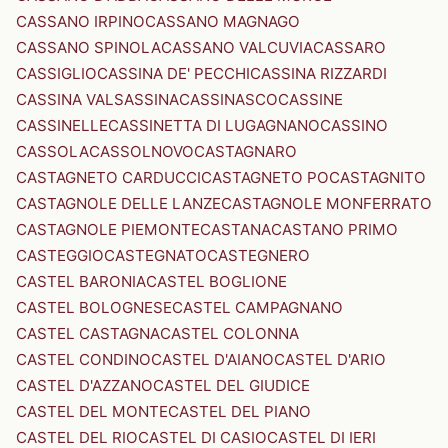
CASSANO IRPINO
CASSANO MAGNAGO
CASSANO SPINOLA
CASSANO VALCUVIA
CASSARO
CASSIGLIO
CASSINA DE' PECCHI
CASSINA RIZZARDI
CASSINA VALSASSINA
CASSINASCO
CASSINE
CASSINELLE
CASSINETTA DI LUGAGNANO
CASSINO
CASSOLA
CASSOLNOVO
CASTAGNARO
CASTAGNETO CARDUCCI
CASTAGNETO PO
CASTAGNITO
CASTAGNOLE DELLE LANZE
CASTAGNOLE MONFERRATO
CASTAGNOLE PIEMONTE
CASTANA
CASTANO PRIMO
CASTEGGIO
CASTEGNATO
CASTEGNERO
CASTEL BARONIA
CASTEL BOGLIONE
CASTEL BOLOGNESE
CASTEL CAMPAGNANO
CASTEL CASTAGNA
CASTEL COLONNA
CASTEL CONDINO
CASTEL D'AIANO
CASTEL D'ARIO
CASTEL D'AZZANO
CASTEL DEL GIUDICE
CASTEL DEL MONTE
CASTEL DEL PIANO
CASTEL DEL RIO
CASTEL DI CASIO
CASTEL DI IERI