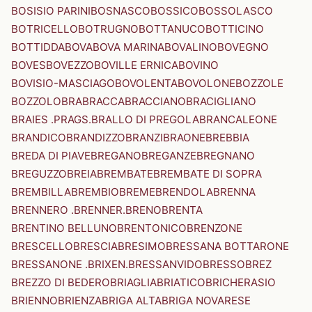
BOSISIO PARINI
BOSNASCO
BOSSICO
BOSSOLASCO
BOTRICELLO
BOTRUGNO
BOTTANUCO
BOTTICINO
BOTTIDDA
BOVA
BOVA MARINA
BOVALINO
BOVEGNO
BOVES
BOVEZZO
BOVILLE ERNICA
BOVINO
BOVISIO-MASCIAGO
BOVOLENTA
BOVOLONE
BOZZOLE
BOZZOLO
BRA
BRACCA
BRACCIANO
BRACIGLIANO
BRAIES .PRAGS.
BRALLO DI PREGOLA
BRANCALEONE
BRANDICO
BRANDIZZO
BRANZI
BRAONE
BREBBIA
BREDA DI PIAVE
BREGANO
BREGANZE
BREGNANO
BREGUZZO
BREIA
BREMBATE
BREMBATE DI SOPRA
BREMBILLA
BREMBIO
BREME
BRENDOLA
BRENNA
BRENNERO .BRENNER.
BRENO
BRENTA
BRENTINO BELLUNO
BRENTONICO
BRENZONE
BRESCELLO
BRESCIA
BRESIMO
BRESSANA BOTTARONE
BRESSANONE .BRIXEN.
BRESSANVIDO
BRESSO
BREZ
BREZZO DI BEDERO
BRIAGLIA
BRIATICO
BRICHERASIO
BRIENNO
BRIENZA
BRIGA ALTA
BRIGA NOVARESE