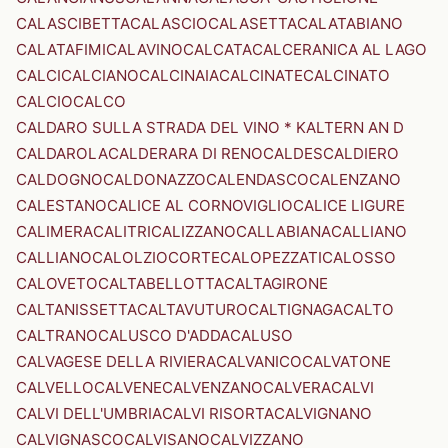
CALASCIBETTA
CALASCIO
CALASETTA
CALATABIANO
CALATAFIMI
CALAVINO
CALCATA
CALCERANICA AL LAGO
CALCI
CALCIANO
CALCINAIA
CALCINATE
CALCINATO
CALCIO
CALCO
CALDARO SULLA STRADA DEL VINO * KALTERN AN D
CALDAROLA
CALDERARA DI RENO
CALDES
CALDIERO
CALDOGNO
CALDONAZZO
CALENDASCO
CALENZANO
CALESTANO
CALICE AL CORNOVIGLIO
CALICE LIGURE
CALIMERA
CALITRI
CALIZZANO
CALLABIANA
CALLIANO
CALLIANO
CALOLZIOCORTE
CALOPEZZATI
CALOSSO
CALOVETO
CALTABELLOTTA
CALTAGIRONE
CALTANISSETTA
CALTAVUTURO
CALTIGNAGA
CALTO
CALTRANO
CALUSCO D'ADDA
CALUSO
CALVAGESE DELLA RIVIERA
CALVANICO
CALVATONE
CALVELLO
CALVENE
CALVENZANO
CALVERA
CALVI
CALVI DELL'UMBRIA
CALVI RISORTA
CALVIGNANO
CALVIGNASCO
CALVISANO
CALVIZZANO