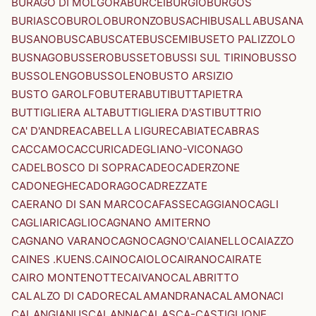
BURAGO DI MOLGORA
BURCEI
BURGIO
BURGOS
BURIASCO
BUROLO
BURONZO
BUSACHI
BUSALLA
BUSANA
BUSANO
BUSCA
BUSCATE
BUSCEMI
BUSETO PALIZZOLO
BUSNAGO
BUSSERO
BUSSETO
BUSSI SUL TIRINO
BUSSO
BUSSOLENGO
BUSSOLENO
BUSTO ARSIZIO
BUSTO GAROLFO
BUTERA
BUTI
BUTTAPIETRA
BUTTIGLIERA ALTA
BUTTIGLIERA D'ASTI
BUTTRIO
CA' D'ANDREA
CABELLA LIGURE
CABIATE
CABRAS
CACCAMO
CACCURI
CADEGLIANO-VICONAGO
CADELBOSCO DI SOPRA
CADEO
CADERZONE
CADONEGHE
CADORAGO
CADREZZATE
CAERANO DI SAN MARCO
CAFASSE
CAGGIANO
CAGLI
CAGLIARI
CAGLIO
CAGNANO AMITERNO
CAGNANO VARANO
CAGNO
CAGNO'
CAIANELLO
CAIAZZO
CAINES .KUENS.
CAINO
CAIOLO
CAIRANO
CAIRATE
CAIRO MONTENOTTE
CAIVANO
CALABRITTO
CALALZO DI CADORE
CALAMANDRANA
CALAMONACI
CALANGIANUS
CALANNA
CALASCA-CASTIGLIONE