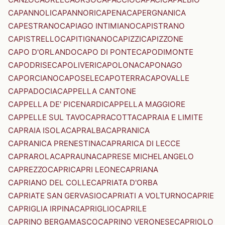
CAPANNOLI
CAPANNORI
CAPENA
CAPERGNANICA
CAPESTRANO
CAPIAGO INTIMIANO
CAPISTRANO
CAPISTRELLO
CAPITIGNANO
CAPIZZI
CAPIZZONE
CAPO D'ORLANDO
CAPO DI PONTE
CAPODIMONTE
CAPODRISE
CAPOLIVERI
CAPOLONA
CAPONAGO
CAPORCIANO
CAPOSELE
CAPOTERRA
CAPOVALLE
CAPPADOCIA
CAPPELLA CANTONE
CAPPELLA DE' PICENARDI
CAPPELLA MAGGIORE
CAPPELLE SUL TAVO
CAPRACOTTA
CAPRAIA E LIMITE
CAPRAIA ISOLA
CAPRALBA
CAPRANICA
CAPRANICA PRENESTINA
CAPRARICA DI LECCE
CAPRAROLA
CAPRAUNA
CAPRESE MICHELANGELO
CAPREZZO
CAPRI
CAPRI LEONE
CAPRIANA
CAPRIANO DEL COLLE
CAPRIATA D'ORBA
CAPRIATE SAN GERVASIO
CAPRIATI A VOLTURNO
CAPRIE
CAPRIGLIA IRPINA
CAPRIGLIO
CAPRILE
CAPRINO BERGAMASCO
CAPRINO VERONESE
CAPRIOLO