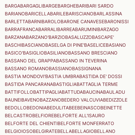
BARGA
BARGAGLI
BARGE
BARGHE
BARI
BARI SARDO
BARIANO
BARICELLA
BARILE
BARISCIANO
BARLASSINA
BARLETTA
BARNI
BAROLO
BARONE CANAVESE
BARONISSI
BARRAFRANCA
BARRALI
BARREA
BARUMINI
BARZAGO
BARZANA
BARZANO'
BARZIO
BASALUZZO
BASCAPE'
BASCHI
BASCIANO
BASELGA DI PINE'
BASELICE
BASIANO
BASICO'
BASIGLIO
BASILIANO
BASSANO BRESCIANO
BASSANO DEL GRAPPA
BASSANO IN TEVERINA
BASSANO ROMANO
BASSIANO
BASSIGNANA
BASTIA MONDOVI'
BASTIA UMBRA
BASTIDA DE' DOSSI
BASTIDA PANCARANA
BASTIGLIA
BATTAGLIA TERME
BATTIFOLLO
BATTIPAGLIA
BATTUDA
BAUCINA
BAULADU
BAUNEI
BAVENO
BAZZANO
BEDERO VALCUVIA
BEDIZZOLE
BEDOLLO
BEDONIA
BEDULITA
BEE
BEINASCO
BEINETTE
BELCASTRO
BELFIORE
BELFORTE ALL'ISAURO
BELFORTE DEL CHIENTI
BELFORTE MONFERRATO
BELGIOIOSO
BELGIRATE
BELLA
BELLAGIO
BELLANO