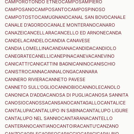
CAMPOROTONDO ETNEO
CAMPOSAMPIERO
CAMPOSANO
CAMPOSANTO
CAMPOSPINOSO
CAMPOTOSTO
CAMUGNANO
CANAL SAN BOVO
CANALE
CANALE D'AGORDO
CANALE MONTERANO
CANARO
CANAZEI
CANCELLARA
CANCELLO ED ARNONE
CANDA
CANDELA
CANDELO
CANDIA CANAVESE
CANDIA LOMELLINA
CANDIANA
CANDIDA
CANDIOLO
CANEGRATE
CANELLI
CANEPINA
CANEVA
CANEVINO
CANICATTI'
CANICATTINI BAGNI
CANINO
CANISCHIO
CANISTRO
CANNA
CANNALONGA
CANNARA
CANNERO RIVIERA
CANNETO PAVESE
CANNETO SULL'OGLIO
CANNOBIO
CANNOLE
CANOLO
CANONICA D'ADDA
CANOSA DI PUGLIA
CANOSA SANNITA
CANOSIO
CANOSSA
CANSANO
CANTAGALLO
CANTALICE
CANTALUPA
CANTALUPO IN SABINA
CANTALUPO LIGURE
CANTALUPO NEL SANNIO
CANTARANA
CANTELLO
CANTERANO
CANTIANO
CANTOIRA
CANTU'
CANZANO
CANZO
CAORLE
CAORSO
CAPACCIO
CAPACI
CAPALBIO