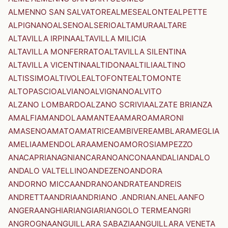
ALMENNO SAN SALVATORE
ALMESE
ALONTE
ALPETTE
ALPIGNANO
ALSENO
ALSERIO
ALTAMURA
ALTARE
ALTAVILLA IRPINA
ALTAVILLA MILICIA
ALTAVILLA MONFERRATO
ALTAVILLA SILENTINA
ALTAVILLA VICENTINA
ALTIDONA
ALTILIA
ALTINO
ALTISSIMO
ALTIVOLE
ALTOFONTE
ALTOMONTE
ALTOPASCIO
ALVIANO
ALVIGNANO
ALVITO
ALZANO LOMBARDO
ALZANO SCRIVIA
ALZATE BRIANZA
AMALFI
AMANDOLA
AMANTEA
AMARO
AMARONI
AMASENO
AMATO
AMATRICE
AMBIVERE
AMBLAR
AMEGLIA
AMELIA
AMENDOLARA
AMENO
AMOROSI
AMPEZZO
ANACAPRI
ANAGNI
ANCARANO
ANCONA
ANDALI
ANDALO
ANDALO VALTELLINO
ANDEZENO
ANDORA
ANDORNO MICCA
ANDRANO
ANDRATE
ANDREIS
ANDRETTA
ANDRIA
ANDRIANO .ANDRIAN.
ANELA
ANFO
ANGERA
ANGHIARI
ANGIARI
ANGOLO TERME
ANGRI
ANGROGNA
ANGUILLARA SABAZIA
ANGUILLARA VENETA