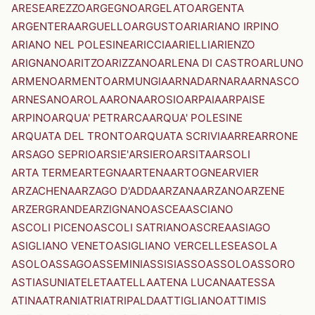
ARESE
AREZZO
ARGEGNO
ARGELATO
ARGENTA
ARGENTERA
ARGUELLO
ARGUSTO
ARI
ARIANO IRPINO
ARIANO NEL POLESINE
ARICCIA
ARIELLI
ARIENZO
ARIGNANO
ARITZO
ARIZZANO
ARLENA DI CASTRO
ARLUNO
ARMENO
ARMENTO
ARMUNGIA
ARNAD
ARNARA
ARNASCO
ARNESANO
AROLA
ARONA
AROSIO
ARPAIA
ARPAISE
ARPINO
ARQUA' PETRARCA
ARQUA' POLESINE
ARQUATA DEL TRONTO
ARQUATA SCRIVIA
ARRE
ARRONE
ARSAGO SEPRIO
ARSIE'
ARSIERO
ARSITA
ARSOLI
ARTA TERME
ARTEGNA
ARTENA
ARTOGNE
ARVIER
ARZACHENA
ARZAGO D'ADDA
ARZANA
ARZANO
ARZENE
ARZERGRANDE
ARZIGNANO
ASCEA
ASCIANO
ASCOLI PICENO
ASCOLI SATRIANO
ASCREA
ASIAGO
ASIGLIANO VENETO
ASIGLIANO VERCELLESE
ASOLA
ASOLO
ASSAGO
ASSEMINI
ASSISI
ASSO
ASSOLO
ASSORO
ASTI
ASUNI
ATELETA
ATELLA
ATENA LUCANA
ATESSA
ATINA
ATRANI
ATRI
ATRIPALDA
ATTIGLIANO
ATTIMIS