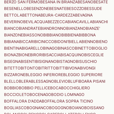
BERZO SAN FERMO
BESANA IN BRIANZA
BESANO
BESATE
BESENELLO
BESENZONE
BESNATE
BESOZZO
BESSUDE
BETTOLA
BETTONA
BEURA-CARDEZZA
BEVAGNA
BEVERINO
BEVILACQUA
BEZZECCA
BIANCAVILLA
BIANCHI
BIANCO
BIANDRATE
BIANDRONNO
BIANZANO
BIANZE'
BIANZONE
BIASSONO
BIBBIANO
BIBBIENA
BIBBONA
BIBIANA
BICCARI
BICINICCO
BIDONI'
BIELLA
BIENNO
BIENO
BIENTINA
BIGARELLO
BINAGO
BINASCO
BINETTO
BIOGLIO
BIONAZ
BIONE
BIRORI
BISACCIA
BISACQUINO
BISCEGLIE
BISEGNA
BISENTI
BISIGNANO
BISTAGNO
BISUSCHIO
BITETTO
BITONTO
BITRITTO
BITTI
BIVONA
BIVONGI
BIZZARONE
BLEGGIO INFERIORE
BLEGGIO SUPERIORE
BLELLO
BLERA
BLESSAGNO
BLEVIO
BLUFI
BOARA PISANI
BOBBIO
BOBBIO PELLICE
BOCA
BOCCHIGLIERO
BOCCIOLETO
BOCENAGO
BODIO LOMNAGO
BOFFALORA D'ADDA
BOFFALORA SOPRA TICINO
BOGLIASCO
BOGNANCO
BOGOGNO
BOIANO
BOISSANO