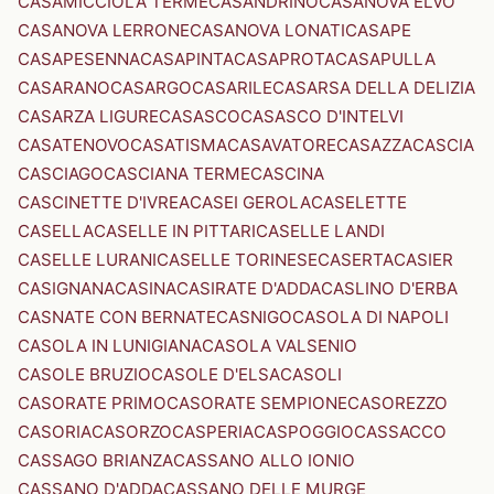
CASAMICCIOLA TERME
CASANDRINO
CASANOVA ELVO
CASANOVA LERRONE
CASANOVA LONATI
CASAPE
CASAPESENNA
CASAPINTA
CASAPROTA
CASAPULLA
CASARANO
CASARGO
CASARILE
CASARSA DELLA DELIZIA
CASARZA LIGURE
CASASCO
CASASCO D'INTELVI
CASATENOVO
CASATISMA
CASAVATORE
CASAZZA
CASCIA
CASCIAGO
CASCIANA TERME
CASCINA
CASCINETTE D'IVREA
CASEI GEROLA
CASELETTE
CASELLA
CASELLE IN PITTARI
CASELLE LANDI
CASELLE LURANI
CASELLE TORINESE
CASERTA
CASIER
CASIGNANA
CASINA
CASIRATE D'ADDA
CASLINO D'ERBA
CASNATE CON BERNATE
CASNIGO
CASOLA DI NAPOLI
CASOLA IN LUNIGIANA
CASOLA VALSENIO
CASOLE BRUZIO
CASOLE D'ELSA
CASOLI
CASORATE PRIMO
CASORATE SEMPIONE
CASOREZZO
CASORIA
CASORZO
CASPERIA
CASPOGGIO
CASSACCO
CASSAGO BRIANZA
CASSANO ALLO IONIO
CASSANO D'ADDA
CASSANO DELLE MURGE