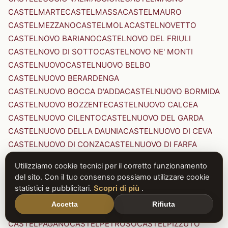
CASTELMARTE
CASTELMASSA
CASTELMAURO
CASTELMEZZANO
CASTELMOLA
CASTELNOVETTO
CASTELNOVO BARIANO
CASTELNOVO DEL FRIULI
CASTELNOVO DI SOTTO
CASTELNOVO NE' MONTI
CASTELNUOVO
CASTELNUOVO BELBO
CASTELNUOVO BERARDENGA
CASTELNUOVO BOCCA D'ADDA
CASTELNUOVO BORMIDA
CASTELNUOVO BOZZENTE
CASTELNUOVO CALCEA
CASTELNUOVO CILENTO
CASTELNUOVO DEL GARDA
CASTELNUOVO DELLA DAUNIA
CASTELNUOVO DI CEVA
CASTELNUOVO DI CONZA
CASTELNUOVO DI FARFA
CASTELNUOVO DI GARFAGNANA
Utilizziamo cookie tecnici per il corretto funzionamento
CASTELNUOVO DI PORTO
CASTELNUOVO DON BOSCO
del sito. Con il tuo consenso possiamo utilizzare cookie
CASTELNUOVO MAGRA
CASTELNUOVO NIGRA
statistici e pubblicitari.
Scopri di più
.
CASTELNUOVO PARANO
CASTELNUOVO RANGONE
Accetta
Rifiuta
CASTELNUOVO SCRIVIA
CASTELNUOVO VAL DI CECINA
CASTELPAGANO
CASTELPETROSO
CASTELPIZZUTO