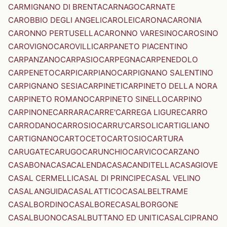
CARMIGNANO DI BRENTA
CARNAGO
CARNATE
CAROBBIO DEGLI ANGELI
CAROLEI
CARONA
CARONIA
CARONNO PERTUSELLA
CARONNO VARESINO
CAROSINO
CAROVIGNO
CAROVILLI
CARPANETO PIACENTINO
CARPANZANO
CARPASIO
CARPEGNA
CARPENEDOLO
CARPENETO
CARPI
CARPIANO
CARPIGNANO SALENTINO
CARPIGNANO SESIA
CARPINETI
CARPINETO DELLA NORA
CARPINETO ROMANO
CARPINETO SINELLO
CARPINO
CARPINONE
CARRARA
CARRE'
CARREGA LIGURE
CARRO
CARRODANO
CARROSIO
CARRU'
CARSOLI
CARTIGLIANO
CARTIGNANO
CARTOCETO
CARTOSIO
CARTURA
CARUGATE
CARUGO
CARUNCHIO
CARVICO
CARZANO
CASABONA
CASACALENDA
CASACANDITELLA
CASAGIOVE
CASAL CERMELLI
CASAL DI PRINCIPE
CASAL VELINO
CASALANGUIDA
CASALATTICO
CASALBELTRAME
CASALBORDINO
CASALBORE
CASALBORGONE
CASALBUONO
CASALBUTTANO ED UNITI
CASALCIPRANO