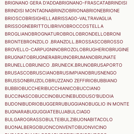
BRIGNANO GERA D'ADDA
BRIGNANO-FRASCATA
BRINDISI
BRINDISI MONTAGNA
BRINZIO
BRIONA
BRIONE
BRIONE
BRIOSCO
BRISIGHELLA
BRISSAGO-VALTRAVAGLIA
BRISSOGNE
BRITTOLI
BRIVIO
BROCCOSTELLA
BROGLIANO
BROGNATURO
BROLO
BRONDELLO
BRONI
BRONTE
BRONZOLO .BRANZOLL.
BROSSASCO
BROSSO
BROVELLO-CARPUGNINO
BROZOLO
BRUGHERIO
BRUGINE
BRUGNATO
BRUGNERA
BRUINO
BRUMANO
BRUNATE
BRUNELLO
BRUNICO .BRUNECK.
BRUNO
BRUSAPORTO
BRUSASCO
BRUSCIANO
BRUSIMPIANO
BRUSNENGO
BRUSSON
BRUZOLO
BRUZZANO ZEFFIRIO
BUBBIANO
BUBBIO
BUCCHERI
BUCCHIANICO
BUCCIANO
BUCCINASCO
BUCCINO
BUCINE
BUDDUSO'
BUDOIA
BUDONI
BUDRIO
BUGGERRU
BUGGIANO
BUGLIO IN MONTE
BUGNARA
BUGUGGIATE
BUJA
BULCIAGO
BULGAROGRASSO
BULTEI
BULZI
BUONABITACOLO
BUONALBERGO
BUONCONVENTO
BUONVICINO