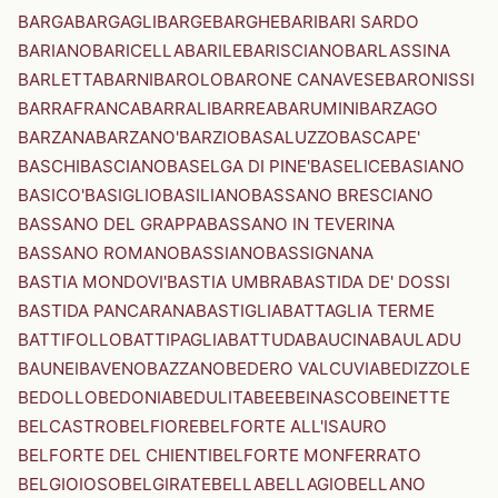
BARGA
BARGAGLI
BARGE
BARGHE
BARI
BARI SARDO
BARIANO
BARICELLA
BARILE
BARISCIANO
BARLASSINA
BARLETTA
BARNI
BAROLO
BARONE CANAVESE
BARONISSI
BARRAFRANCA
BARRALI
BARREA
BARUMINI
BARZAGO
BARZANA
BARZANO'
BARZIO
BASALUZZO
BASCAPE'
BASCHI
BASCIANO
BASELGA DI PINE'
BASELICE
BASIANO
BASICO'
BASIGLIO
BASILIANO
BASSANO BRESCIANO
BASSANO DEL GRAPPA
BASSANO IN TEVERINA
BASSANO ROMANO
BASSIANO
BASSIGNANA
BASTIA MONDOVI'
BASTIA UMBRA
BASTIDA DE' DOSSI
BASTIDA PANCARANA
BASTIGLIA
BATTAGLIA TERME
BATTIFOLLO
BATTIPAGLIA
BATTUDA
BAUCINA
BAULADU
BAUNEI
BAVENO
BAZZANO
BEDERO VALCUVIA
BEDIZZOLE
BEDOLLO
BEDONIA
BEDULITA
BEE
BEINASCO
BEINETTE
BELCASTRO
BELFIORE
BELFORTE ALL'ISAURO
BELFORTE DEL CHIENTI
BELFORTE MONFERRATO
BELGIOIOSO
BELGIRATE
BELLA
BELLAGIO
BELLANO