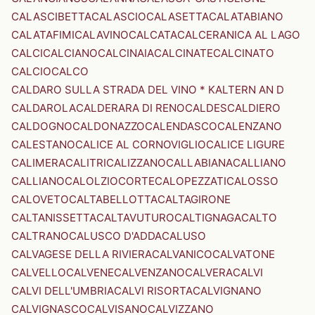
CALASCIBETTA
CALASCIO
CALASETTA
CALATABIANO
CALATAFIMI
CALAVINO
CALCATA
CALCERANICA AL LAGO
CALCI
CALCIANO
CALCINAIA
CALCINATE
CALCINATO
CALCIO
CALCO
CALDARO SULLA STRADA DEL VINO * KALTERN AN D
CALDAROLA
CALDERARA DI RENO
CALDES
CALDIERO
CALDOGNO
CALDONAZZO
CALENDASCO
CALENZANO
CALESTANO
CALICE AL CORNOVIGLIO
CALICE LIGURE
CALIMERA
CALITRI
CALIZZANO
CALLABIANA
CALLIANO
CALLIANO
CALOLZIOCORTE
CALOPEZZATI
CALOSSO
CALOVETO
CALTABELLOTTA
CALTAGIRONE
CALTANISSETTA
CALTAVUTURO
CALTIGNAGA
CALTO
CALTRANO
CALUSCO D'ADDA
CALUSO
CALVAGESE DELLA RIVIERA
CALVANICO
CALVATONE
CALVELLO
CALVENE
CALVENZANO
CALVERA
CALVI
CALVI DELL'UMBRIA
CALVI RISORTA
CALVIGNANO
CALVIGNASCO
CALVISANO
CALVIZZANO