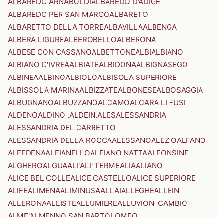
ALBAREDO ARNABOLDI
ALBAREDO D'ADIGE
ALBAREDO PER SAN MARCO
ALBARETO
ALBARETTO DELLA TORRE
ALBAVILLA
ALBENGA
ALBERA LIGURE
ALBEROBELLO
ALBERONA
ALBESE CON CASSANO
ALBETTONE
ALBI
ALBIANO
ALBIANO D'IVREA
ALBIATE
ALBIDONA
ALBIGNASEGO
ALBINEA
ALBINO
ALBIOLO
ALBISOLA SUPERIORE
ALBISSOLA MARINA
ALBIZZATE
ALBONESE
ALBOSAGGIA
ALBUGNANO
ALBUZZANO
ALCAMO
ALCARA LI FUSI
ALDENO
ALDINO .ALDEIN.
ALES
ALESSANDRIA
ALESSANDRIA DEL CARRETTO
ALESSANDRIA DELLA ROCCA
ALESSANO
ALEZIO
ALFANO
ALFEDENA
ALFIANELLO
ALFIANO NATTA
ALFONSINE
ALGHERO
ALGUA
ALI'
ALI' TERME
ALIA
ALIANO
ALICE BEL COLLE
ALICE CASTELLO
ALICE SUPERIORE
ALIFE
ALIMENA
ALIMINUSA
ALLAI
ALLEGHE
ALLEIN
ALLERONA
ALLISTE
ALLUMIERE
ALLUVIONI CAMBIO'
ALME'
ALMENNO SAN BARTOLOMEO