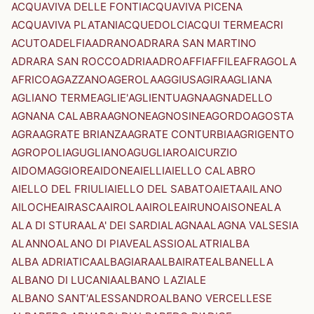
ACQUAVIVA DELLE FONTI
ACQUAVIVA PICENA
ACQUAVIVA PLATANI
ACQUEDOLCI
ACQUI TERME
ACRI
ACUTO
ADELFIA
ADRANO
ADRARA SAN MARTINO
ADRARA SAN ROCCO
ADRIA
ADRO
AFFI
AFFILE
AFRAGOLA
AFRICO
AGAZZANO
AGEROLA
AGGIUS
AGIRA
AGLIANA
AGLIANO TERME
AGLIE'
AGLIENTU
AGNA
AGNADELLO
AGNANA CALABRA
AGNONE
AGNOSINE
AGORDO
AGOSTA
AGRA
AGRATE BRIANZA
AGRATE CONTURBIA
AGRIGENTO
AGROPOLI
AGUGLIANO
AGUGLIARO
AICURZIO
AIDOMAGGIORE
AIDONE
AIELLI
AIELLO CALABRO
AIELLO DEL FRIULI
AIELLO DEL SABATO
AIETA
AILANO
AILOCHE
AIRASCA
AIROLA
AIROLE
AIRUNO
AISONE
ALA
ALA DI STURA
ALA' DEI SARDI
ALAGNA
ALAGNA VALSESIA
ALANNO
ALANO DI PIAVE
ALASSIO
ALATRI
ALBA
ALBA ADRIATICA
ALBAGIARA
ALBAIRATE
ALBANELLA
ALBANO DI LUCANIA
ALBANO LAZIALE
ALBANO SANT'ALESSANDRO
ALBANO VERCELLESE