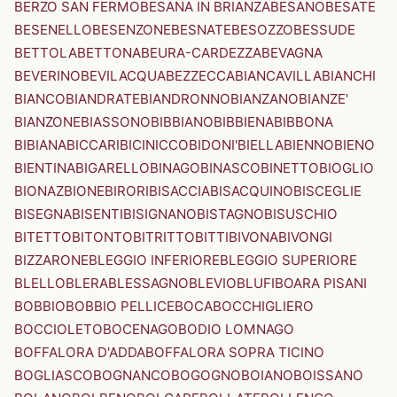
BERZO SAN FERMO
BESANA IN BRIANZA
BESANO
BESATE
BESENELLO
BESENZONE
BESNATE
BESOZZO
BESSUDE
BETTOLA
BETTONA
BEURA-CARDEZZA
BEVAGNA
BEVERINO
BEVILACQUA
BEZZECCA
BIANCAVILLA
BIANCHI
BIANCO
BIANDRATE
BIANDRONNO
BIANZANO
BIANZE'
BIANZONE
BIASSONO
BIBBIANO
BIBBIENA
BIBBONA
BIBIANA
BICCARI
BICINICCO
BIDONI'
BIELLA
BIENNO
BIENO
BIENTINA
BIGARELLO
BINAGO
BINASCO
BINETTO
BIOGLIO
BIONAZ
BIONE
BIRORI
BISACCIA
BISACQUINO
BISCEGLIE
BISEGNA
BISENTI
BISIGNANO
BISTAGNO
BISUSCHIO
BITETTO
BITONTO
BITRITTO
BITTI
BIVONA
BIVONGI
BIZZARONE
BLEGGIO INFERIORE
BLEGGIO SUPERIORE
BLELLO
BLERA
BLESSAGNO
BLEVIO
BLUFI
BOARA PISANI
BOBBIO
BOBBIO PELLICE
BOCA
BOCCHIGLIERO
BOCCIOLETO
BOCENAGO
BODIO LOMNAGO
BOFFALORA D'ADDA
BOFFALORA SOPRA TICINO
BOGLIASCO
BOGNANCO
BOGOGNO
BOIANO
BOISSANO