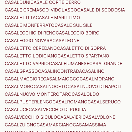
CASALDUNI
CASALE CORTE CERRO
CASALE CREMASCO-VIDOLASCO
CASALE DI SCODOSIA
CASALE LITTA
CASALE MARITTIMO
CASALE MONFERRATO
CASALE SUL SILE
CASALECCHIO DI RENO
CASALEGGIO BOIRO
CASALEGGIO NOVARA
CASALEONE
CASALETTO CEREDANO
CASALETTO DI SOPRA
CASALETTO LODIGIANO
CASALETTO SPARTANO
CASALETTO VAPRIO
CASALFIUMANESE
CASALGRANDE
CASALGRASSO
CASALINCONTRADA
CASALINO
CASALMAGGIORE
CASALMAIOCCO
CASALMORANO
CASALMORO
CASALNOCETO
CASALNUOVO DI NAPOLI
CASALNUOVO MONTEROTARO
CASALOLDO
CASALPUSTERLENGO
CASALROMANO
CASALSERUGO
CASALUCE
CASALVECCHIO DI PUGLIA
CASALVECCHIO SICULO
CASALVIERI
CASALVOLONE
CASALZUIGNO
CASAMARCIANO
CASAMASSIMA