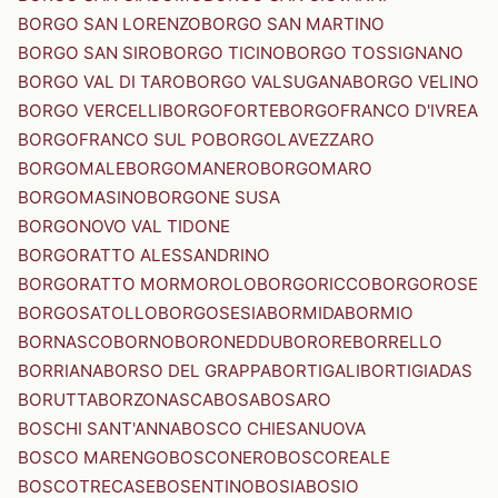
BORGO SAN LORENZO
BORGO SAN MARTINO
BORGO SAN SIRO
BORGO TICINO
BORGO TOSSIGNANO
BORGO VAL DI TARO
BORGO VALSUGANA
BORGO VELINO
BORGO VERCELLI
BORGOFORTE
BORGOFRANCO D'IVREA
BORGOFRANCO SUL PO
BORGOLAVEZZARO
BORGOMALE
BORGOMANERO
BORGOMARO
BORGOMASINO
BORGONE SUSA
BORGONOVO VAL TIDONE
BORGORATTO ALESSANDRINO
BORGORATTO MORMOROLO
BORGORICCO
BORGOROSE
BORGOSATOLLO
BORGOSESIA
BORMIDA
BORMIO
BORNASCO
BORNO
BORONEDDU
BORORE
BORRELLO
BORRIANA
BORSO DEL GRAPPA
BORTIGALI
BORTIGIADAS
BORUTTA
BORZONASCA
BOSA
BOSARO
BOSCHI SANT'ANNA
BOSCO CHIESANUOVA
BOSCO MARENGO
BOSCONERO
BOSCOREALE
BOSCOTRECASE
BOSENTINO
BOSIA
BOSIO