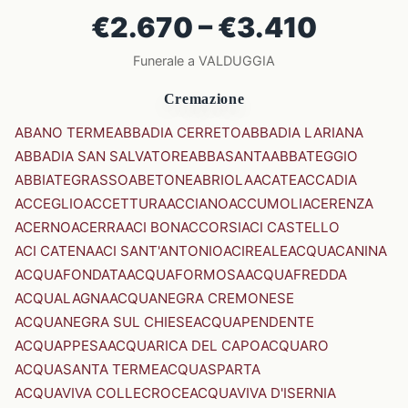
€2.670 – €3.410
Funerale a VALDUGGIA
Cremazione
ABANO TERME
ABBADIA CERRETO
ABBADIA LARIANA
ABBADIA SAN SALVATORE
ABBASANTA
ABBATEGGIO
ABBIATEGRASSO
ABETONE
ABRIOLA
ACATE
ACCADIA
ACCEGLIO
ACCETTURA
ACCIANO
ACCUMOLI
ACERENZA
ACERNO
ACERRA
ACI BONACCORSI
ACI CASTELLO
ACI CATENA
ACI SANT'ANTONIO
ACIREALE
ACQUACANINA
ACQUAFONDATA
ACQUAFORMOSA
ACQUAFREDDA
ACQUALAGNA
ACQUANEGRA CREMONESE
ACQUANEGRA SUL CHIESE
ACQUAPENDENTE
ACQUAPPESA
ACQUARICA DEL CAPO
ACQUARO
ACQUASANTA TERME
ACQUASPARTA
ACQUAVIVA COLLECROCE
ACQUAVIVA D'ISERNIA