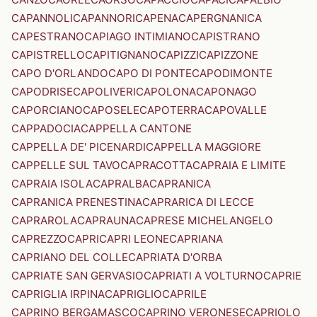
CAPANNOLI
CAPANNORI
CAPENA
CAPERGNANICA
CAPESTRANO
CAPIAGO INTIMIANO
CAPISTRANO
CAPISTRELLO
CAPITIGNANO
CAPIZZI
CAPIZZONE
CAPO D'ORLANDO
CAPO DI PONTE
CAPODIMONTE
CAPODRISE
CAPOLIVERI
CAPOLONA
CAPONAGO
CAPORCIANO
CAPOSELE
CAPOTERRA
CAPOVALLE
CAPPADOCIA
CAPPELLA CANTONE
CAPPELLA DE' PICENARDI
CAPPELLA MAGGIORE
CAPPELLE SUL TAVO
CAPRACOTTA
CAPRAIA E LIMITE
CAPRAIA ISOLA
CAPRALBA
CAPRANICA
CAPRANICA PRENESTINA
CAPRARICA DI LECCE
CAPRAROLA
CAPRAUNA
CAPRESE MICHELANGELO
CAPREZZO
CAPRI
CAPRI LEONE
CAPRIANA
CAPRIANO DEL COLLE
CAPRIATA D'ORBA
CAPRIATE SAN GERVASIO
CAPRIATI A VOLTURNO
CAPRIE
CAPRIGLIA IRPINA
CAPRIGLIO
CAPRILE
CAPRINO BERGAMASCO
CAPRINO VERONESE
CAPRIOLO