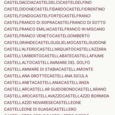
CASTELDACCIA
CASTELDELCI
CASTELDELFINO
CASTELDIDONE
CASTELFIDARDO
CASTELFIORENTINO
CASTELFONDO
CASTELFORTE
CASTELFRANCI
CASTELFRANCO DI SOPRA
CASTELFRANCO DI SOTTO
CASTELFRANCO EMILIA
CASTELFRANCO IN MISCANO
CASTELFRANCO VENETO
CASTELGOMBERTO
CASTELGRANDE
CASTELGUGLIELMO
CASTELGUIDONE
CASTELL'ALFERO
CASTELL'ARQUATO
CASTELL'AZZARA
CASTELL'UMBERTO
CASTELLABATE
CASTELLAFIUME
CASTELLALTO
CASTELLAMMARE DEL GOLFO
CASTELLAMMARE DI STABIA
CASTELLAMONTE
CASTELLANA GROTTE
CASTELLANA SICULA
CASTELLANETA
CASTELLANIA
CASTELLANZA
CASTELLAR
CASTELLAR GUIDOBONO
CASTELLARANO
CASTELLARO
CASTELLAVAZZO
CASTELLAZZO BORMIDA
CASTELLAZZO NOVARESE
CASTELLEONE
CASTELLEONE DI SUASA
CASTELLERO