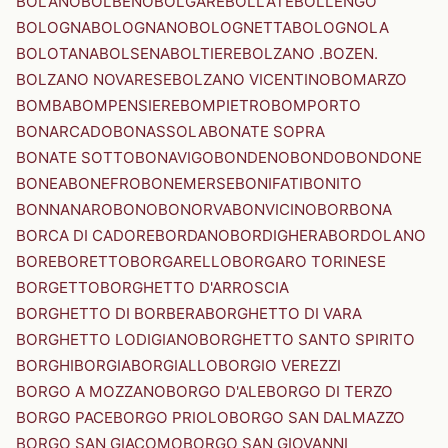
BOLANO
BOLBENO
BOLGARE
BOLLATE
BOLLENGO
BOLOGNA
BOLOGNANO
BOLOGNETTA
BOLOGNOLA
BOLOTANA
BOLSENA
BOLTIERE
BOLZANO .BOZEN.
BOLZANO NOVARESE
BOLZANO VICENTINO
BOMARZO
BOMBA
BOMPENSIERE
BOMPIETRO
BOMPORTO
BONARCADO
BONASSOLA
BONATE SOPRA
BONATE SOTTO
BONAVIGO
BONDENO
BONDO
BONDONE
BONEA
BONEFRO
BONEMERSE
BONIFATI
BONITO
BONNANARO
BONO
BONORVA
BONVICINO
BORBONA
BORCA DI CADORE
BORDANO
BORDIGHERA
BORDOLANO
BORE
BORETTO
BORGARELLO
BORGARO TORINESE
BORGETTO
BORGHETTO D'ARROSCIA
BORGHETTO DI BORBERA
BORGHETTO DI VARA
BORGHETTO LODIGIANO
BORGHETTO SANTO SPIRITO
BORGHI
BORGIA
BORGIALLO
BORGIO VEREZZI
BORGO A MOZZANO
BORGO D'ALE
BORGO DI TERZO
BORGO PACE
BORGO PRIOLO
BORGO SAN DALMAZZO
BORGO SAN GIACOMO
BORGO SAN GIOVANNI