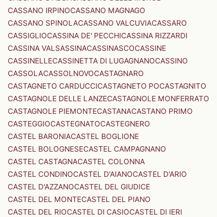
CASSANO IRPINO
CASSANO MAGNAGO
CASSANO SPINOLA
CASSANO VALCUVIA
CASSARO
CASSIGLIO
CASSINA DE' PECCHI
CASSINA RIZZARDI
CASSINA VALSASSINA
CASSINASCO
CASSINE
CASSINELLE
CASSINETTA DI LUGAGNANO
CASSINO
CASSOLA
CASSOLNOVO
CASTAGNARO
CASTAGNETO CARDUCCI
CASTAGNETO PO
CASTAGNITO
CASTAGNOLE DELLE LANZE
CASTAGNOLE MONFERRATO
CASTAGNOLE PIEMONTE
CASTANA
CASTANO PRIMO
CASTEGGIO
CASTEGNATO
CASTEGNERO
CASTEL BARONIA
CASTEL BOGLIONE
CASTEL BOLOGNESE
CASTEL CAMPAGNANO
CASTEL CASTAGNA
CASTEL COLONNA
CASTEL CONDINO
CASTEL D'AIANO
CASTEL D'ARIO
CASTEL D'AZZANO
CASTEL DEL GIUDICE
CASTEL DEL MONTE
CASTEL DEL PIANO
CASTEL DEL RIO
CASTEL DI CASIO
CASTEL DI IERI