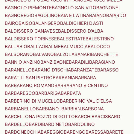
BAGNOLO PIEMONTE
BAGNOLO SAN VITO
BAGNONE
BAGNOREGIO
BAGOLINO
BAIA E LATINA
BAIANO
BAIARDO
BAIRO
BAISO
BALANGERO
BALDICHIERI D'ASTI
BALDISSERO CANAVESE
BALDISSERO D'ALBA
BALDISSERO TORINESE
BALESTRATE
BALESTRINO
BALLABIO
BALLAO
BALME
BALMUCCIA
BALOCCO
BALSORANO
BALVANO
BALZOLA
BANARI
BANCHETTE
BANNIO ANZINO
BANZI
BAONE
BARADILI
BARAGIANO
BARANELLO
BARANO D'ISCHIA
BARANZATE
BARASSO
BARATILI SAN PIETRO
BARBANIA
BARBARA
BARBARANO ROMANO
BARBARANO VICENTINO
BARBARESCO
BARBARIGA
BARBATA
BARBERINO DI MUGELLO
BARBERINO VAL D'ELSA
BARBIANELLO
BARBIANO .BARBIAN.
BARBONA
BARCELLONA POZZO DI GOTTO
BARCHI
BARCIS
BARD
BARDELLO
BARDI
BARDINETO
BARDOLINO
BARDONECCHIA
BAREGGIO
BARENGO
BARESSA
BARETE