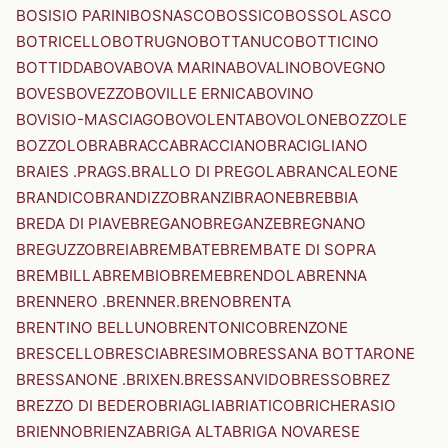
BOSISIO PARINI
BOSNASCO
BOSSICO
BOSSOLASCO
BOTRICELLO
BOTRUGNO
BOTTANUCO
BOTTICINO
BOTTIDDA
BOVA
BOVA MARINA
BOVALINO
BOVEGNO
BOVES
BOVEZZO
BOVILLE ERNICA
BOVINO
BOVISIO-MASCIAGO
BOVOLENTA
BOVOLONE
BOZZOLE
BOZZOLO
BRA
BRACCA
BRACCIANO
BRACIGLIANO
BRAIES .PRAGS.
BRALLO DI PREGOLA
BRANCALEONE
BRANDICO
BRANDIZZO
BRANZI
BRAONE
BREBBIA
BREDA DI PIAVE
BREGANO
BREGANZE
BREGNANO
BREGUZZO
BREIA
BREMBATE
BREMBATE DI SOPRA
BREMBILLA
BREMBIO
BREME
BRENDOLA
BRENNA
BRENNERO .BRENNER.
BRENO
BRENTA
BRENTINO BELLUNO
BRENTONICO
BRENZONE
BRESCELLO
BRESCIA
BRESIMO
BRESSANA BOTTARONE
BRESSANONE .BRIXEN.
BRESSANVIDO
BRESSO
BREZ
BREZZO DI BEDERO
BRIAGLIA
BRIATICO
BRICHERASIO
BRIENNO
BRIENZA
BRIGA ALTA
BRIGA NOVARESE