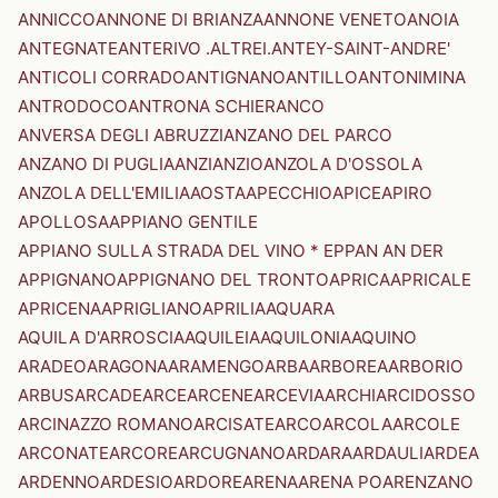
ANNICCO
ANNONE DI BRIANZA
ANNONE VENETO
ANOIA
ANTEGNATE
ANTERIVO .ALTREI.
ANTEY-SAINT-ANDRE'
ANTICOLI CORRADO
ANTIGNANO
ANTILLO
ANTONIMINA
ANTRODOCO
ANTRONA SCHIERANCO
ANVERSA DEGLI ABRUZZI
ANZANO DEL PARCO
ANZANO DI PUGLIA
ANZI
ANZIO
ANZOLA D'OSSOLA
ANZOLA DELL'EMILIA
AOSTA
APECCHIO
APICE
APIRO
APOLLOSA
APPIANO GENTILE
APPIANO SULLA STRADA DEL VINO * EPPAN AN DER
APPIGNANO
APPIGNANO DEL TRONTO
APRICA
APRICALE
APRICENA
APRIGLIANO
APRILIA
AQUARA
AQUILA D'ARROSCIA
AQUILEIA
AQUILONIA
AQUINO
ARADEO
ARAGONA
ARAMENGO
ARBA
ARBOREA
ARBORIO
ARBUS
ARCADE
ARCE
ARCENE
ARCEVIA
ARCHI
ARCIDOSSO
ARCINAZZO ROMANO
ARCISATE
ARCO
ARCOLA
ARCOLE
ARCONATE
ARCORE
ARCUGNANO
ARDARA
ARDAULI
ARDEA
ARDENNO
ARDESIO
ARDORE
ARENA
ARENA PO
ARENZANO