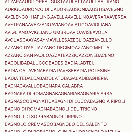
ATZARA
AUDITORE
AUGUSTA
AULETTA
AULLA
AURANO
AURIGO
AURONZO DI CADORE
AUSONIA
AUSTIS
AVEGNO
AVELENGO .HAFLING.
AVELLA
AVELLINO
AVERARA
AVERSA
AVETRANA
AVEZZANO
AVIANO
AVIATICO
AVIGLIANA
AVIGLIANO
AVIGLIANO UMBRO
AVIO
AVISE
AVOLA
AVOLASCA
AYAS
AYMAVILLES
AZEGLIO
AZZANELLO
AZZANO D'ASTI
AZZANO DECIMO
AZZANO MELLA
AZZANO SAN PAOLO
AZZATE
AZZIO
AZZONE
BACENO
BACOLI
BADALUCCO
BADESI
BADIA .ABTEI.
BADIA CALAVENA
BADIA PAVESE
BADIA POLESINE
BADIA TEDALDA
BADOLATO
BAGALADI
BAGHERIA
BAGNACAVALLO
BAGNARA CALABRA
BAGNARA DI ROMAGNA
BAGNARIA
BAGNARIA ARSA
BAGNASCO
BAGNATICA
BAGNI DI LUCCA
BAGNO A RIPOLI
BAGNO DI ROMAGNA
BAGNOLI DEL TRIGNO
BAGNOLI DI SOPRA
BAGNOLI IRPINO
BAGNOLO CREMASCO
BAGNOLO DEL SALENTO
BAGNOLO DI PO
BAGNOLO IN PIANO
BAGNOLO MELLA