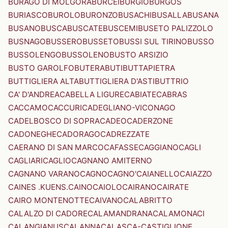
BURAGO DI MOLGORA
BURCEI
BURGIO
BURGOS
BURIASCO
BUROLO
BURONZO
BUSACHI
BUSALLA
BUSANA
BUSANO
BUSCA
BUSCATE
BUSCEMI
BUSETO PALIZZOLO
BUSNAGO
BUSSERO
BUSSETO
BUSSI SUL TIRINO
BUSSO
BUSSOLENGO
BUSSOLENO
BUSTO ARSIZIO
BUSTO GAROLFO
BUTERA
BUTI
BUTTAPIETRA
BUTTIGLIERA ALTA
BUTTIGLIERA D'ASTI
BUTTRIO
CA' D'ANDREA
CABELLA LIGURE
CABIATE
CABRAS
CACCAMO
CACCURI
CADEGLIANO-VICONAGO
CADELBOSCO DI SOPRA
CADEO
CADERZONE
CADONEGHE
CADORAGO
CADREZZATE
CAERANO DI SAN MARCO
CAFASSE
CAGGIANO
CAGLI
CAGLIARI
CAGLIO
CAGNANO AMITERNO
CAGNANO VARANO
CAGNO
CAGNO'
CAIANELLO
CAIAZZO
CAINES .KUENS.
CAINO
CAIOLO
CAIRANO
CAIRATE
CAIRO MONTENOTTE
CAIVANO
CALABRITTO
CALALZO DI CADORE
CALAMANDRANA
CALAMONACI
CALANGIANUS
CALANNA
CALASCA-CASTIGLIONE