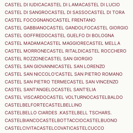
CASTEL DI IUDICA
CASTEL DI LAMA
CASTEL DI LUCIO
CASTEL DI SANGRO
CASTEL DI SASSO
CASTEL DI TORA
CASTEL FOCOGNANO
CASTEL FRENTANO
CASTEL GABBIANO
CASTEL GANDOLFO
CASTEL GIORGIO
CASTEL GOFFREDO
CASTEL GUELFO DI BOLOGNA
CASTEL MADAMA
CASTEL MAGGIORE
CASTEL MELLA
CASTEL MORRONE
CASTEL RITALDI
CASTEL ROCCHERO
CASTEL ROZZONE
CASTEL SAN GIORGIO
CASTEL SAN GIOVANNI
CASTEL SAN LORENZO
CASTEL SAN NICCOLO'
CASTEL SAN PIETRO ROMANO
CASTEL SAN PIETRO TERME
CASTEL SAN VINCENZO
CASTEL SANT'ANGELO
CASTEL SANT'ELIA
CASTEL VISCARDO
CASTEL VOLTURNO
CASTELBALDO
CASTELBELFORTE
CASTELBELLINO
CASTELBELLO CIARDES .KASTELBELL TSCHARS.
CASTELBIANCO
CASTELBOTTACCIO
CASTELBUONO
CASTELCIVITA
CASTELCOVATI
CASTELCUCCO