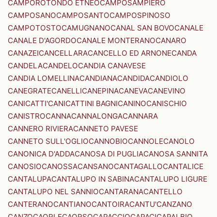
CAMPOROTONDO ETNEO
CAMPOSAMPIERO
CAMPOSANO
CAMPOSANTO
CAMPOSPINOSO
CAMPOTOSTO
CAMUGNANO
CANAL SAN BOVO
CANALE
CANALE D'AGORDO
CANALE MONTERANO
CANARO
CANAZEI
CANCELLARA
CANCELLO ED ARNONE
CANDA
CANDELA
CANDELO
CANDIA CANAVESE
CANDIA LOMELLINA
CANDIANA
CANDIDA
CANDIOLO
CANEGRATE
CANELLI
CANEPINA
CANEVA
CANEVINO
CANICATTI'
CANICATTINI BAGNI
CANINO
CANISCHIO
CANISTRO
CANNA
CANNALONGA
CANNARA
CANNERO RIVIERA
CANNETO PAVESE
CANNETO SULL'OGLIO
CANNOBIO
CANNOLE
CANOLO
CANONICA D'ADDA
CANOSA DI PUGLIA
CANOSA SANNITA
CANOSIO
CANOSSA
CANSANO
CANTAGALLO
CANTALICE
CANTALUPA
CANTALUPO IN SABINA
CANTALUPO LIGURE
CANTALUPO NEL SANNIO
CANTARANA
CANTELLO
CANTERANO
CANTIANO
CANTOIRA
CANTU'
CANZANO
CANZO
CAORLE
CAORSO
CAPACCIO
CAPACI
CAPALBIO