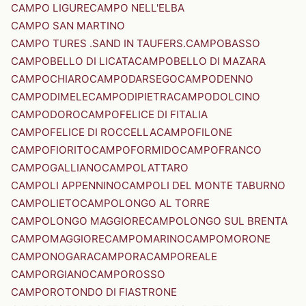
CAMPO LIGURE
CAMPO NELL'ELBA
CAMPO SAN MARTINO
CAMPO TURES .SAND IN TAUFERS.
CAMPOBASSO
CAMPOBELLO DI LICATA
CAMPOBELLO DI MAZARA
CAMPOCHIARO
CAMPODARSEGO
CAMPODENNO
CAMPODIMELE
CAMPODIPIETRA
CAMPODOLCINO
CAMPODORO
CAMPOFELICE DI FITALIA
CAMPOFELICE DI ROCCELLA
CAMPOFILONE
CAMPOFIORITO
CAMPOFORMIDO
CAMPOFRANCO
CAMPOGALLIANO
CAMPOLATTARO
CAMPOLI APPENNINO
CAMPOLI DEL MONTE TABURNO
CAMPOLIETO
CAMPOLONGO AL TORRE
CAMPOLONGO MAGGIORE
CAMPOLONGO SUL BRENTA
CAMPOMAGGIORE
CAMPOMARINO
CAMPOMORONE
CAMPONOGARA
CAMPORA
CAMPOREALE
CAMPORGIANO
CAMPOROSSO
CAMPOROTONDO DI FIASTRONE