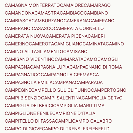
CAMAGNA MONFERRATO
CAMAIORE
CAMAIRAGO
CAMANDONA
CAMASTRA
CAMBIAGO
CAMBIANO
CAMBIASCA
CAMBURZANO
CAMERANA
CAMERANO
CAMERANO CASASCO
CAMERATA CORNELLO
CAMERATA NUOVA
CAMERATA PICENA
CAMERI
CAMERINO
CAMEROTA
CAMIGLIANO
CAMINATA
CAMINO
CAMINO AL TAGLIAMENTO
CAMISANO
CAMISANO VICENTINO
CAMMARATA
CAMO
CAMOGLI
CAMPAGNA
CAMPAGNA LUPIA
CAMPAGNANO DI ROMA
CAMPAGNATICO
CAMPAGNOLA CREMASCA
CAMPAGNOLA EMILIA
CAMPANA
CAMPARADA
CAMPEGINE
CAMPELLO SUL CLITUNNO
CAMPERTOGNO
CAMPI BISENZIO
CAMPI SALENTINA
CAMPIGLIA CERVO
CAMPIGLIA DEI BERICI
CAMPIGLIA MARITTIMA
CAMPIGLIONE FENILE
CAMPIONE D'ITALIA
CAMPITELLO DI FASSA
CAMPLI
CAMPO CALABRO
CAMPO DI GIOVE
CAMPO DI TRENS .FREIENFELD.