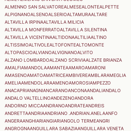
ALMENNO SAN SALVATORE
ALMESE
ALONTE
ALPETTE
ALPIGNANO
ALSENO
ALSERIO
ALTAMURA
ALTARE
ALTAVILLA IRPINA
ALTAVILLA MILICIA
ALTAVILLA MONFERRATO
ALTAVILLA SILENTINA
ALTAVILLA VICENTINA
ALTIDONA
ALTILIA
ALTINO
ALTISSIMO
ALTIVOLE
ALTOFONTE
ALTOMONTE
ALTOPASCIO
ALVIANO
ALVIGNANO
ALVITO
ALZANO LOMBARDO
ALZANO SCRIVIA
ALZATE BRIANZA
AMALFI
AMANDOLA
AMANTEA
AMARO
AMARONI
AMASENO
AMATO
AMATRICE
AMBIVERE
AMBLAR
AMEGLIA
AMELIA
AMENDOLARA
AMENO
AMOROSI
AMPEZZO
ANACAPRI
ANAGNI
ANCARANO
ANCONA
ANDALI
ANDALO
ANDALO VALTELLINO
ANDEZENO
ANDORA
ANDORNO MICCA
ANDRANO
ANDRATE
ANDREIS
ANDRETTA
ANDRIA
ANDRIANO .ANDRIAN.
ANELA
ANFO
ANGERA
ANGHIARI
ANGIARI
ANGOLO TERME
ANGRI
ANGROGNA
ANGUILLARA SABAZIA
ANGUILLARA VENETA