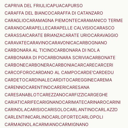
CAPRIVA DEL FRIULI
CAPUA
CAPURSO
CARAFFA DEL BIANCO
CARAFFA DI CATANZARO
CARAGLIO
CARAMAGNA PIEMONTE
CARAMANICO TERME
CARANO
CARAPELLE
CARAPELLE CALVISIO
CARASCO
CARASSAI
CARATE BRIANZA
CARATE URIO
CARAVAGGIO
CARAVATE
CARAVINO
CARAVONICA
CARBOGNANO
CARBONARA AL TICINO
CARBONARA DI NOLA
CARBONARA DI PO
CARBONARA SCRIVIA
CARBONATE
CARBONE
CARBONERA
CARBONIA
CARCARE
CARCERI
CARCOFORO
CARDANO AL CAMPO
CARDE'
CARDEDU
CARDETO
CARDINALE
CARDITO
CAREGGINE
CAREMA
CARENNO
CARENTINO
CARERI
CARESANA
CARESANABLOT
CAREZZANO
CARFIZZI
CARGEGHE
CARIATI
CARIFE
CARIGNANO
CARIMATE
CARINARO
CARINI
CARINOLA
CARISIO
CARISOLO
CARLANTINO
CARLAZZO
CARLENTINI
CARLINO
CARLOFORTE
CARLOPOLI
CARMAGNOLA
CARMIANO
CARMIGNANO