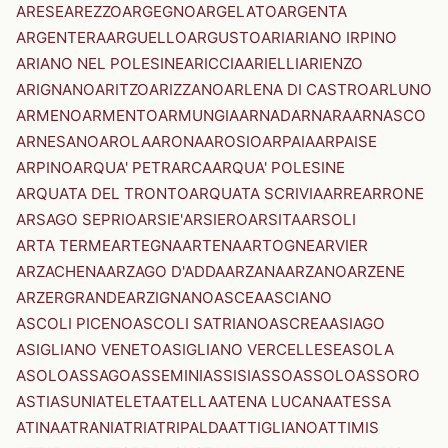
ARESE
AREZZO
ARGEGNO
ARGELATO
ARGENTA
ARGENTERA
ARGUELLO
ARGUSTO
ARI
ARIANO IRPINO
ARIANO NEL POLESINE
ARICCIA
ARIELLI
ARIENZO
ARIGNANO
ARITZO
ARIZZANO
ARLENA DI CASTRO
ARLUNO
ARMENO
ARMENTO
ARMUNGIA
ARNAD
ARNARA
ARNASCO
ARNESANO
AROLA
ARONA
AROSIO
ARPAIA
ARPAISE
ARPINO
ARQUA' PETRARCA
ARQUA' POLESINE
ARQUATA DEL TRONTO
ARQUATA SCRIVIA
ARRE
ARRONE
ARSAGO SEPRIO
ARSIE'
ARSIERO
ARSITA
ARSOLI
ARTA TERME
ARTEGNA
ARTENA
ARTOGNE
ARVIER
ARZACHENA
ARZAGO D'ADDA
ARZANA
ARZANO
ARZENE
ARZERGRANDE
ARZIGNANO
ASCEA
ASCIANO
ASCOLI PICENO
ASCOLI SATRIANO
ASCREA
ASIAGO
ASIGLIANO VENETO
ASIGLIANO VERCELLESE
ASOLA
ASOLO
ASSAGO
ASSEMINI
ASSISI
ASSO
ASSOLO
ASSORO
ASTI
ASUNI
ATELETA
ATELLA
ATENA LUCANA
ATESSA
ATINA
ATRANI
ATRI
ATRIPALDA
ATTIGLIANO
ATTIMIS