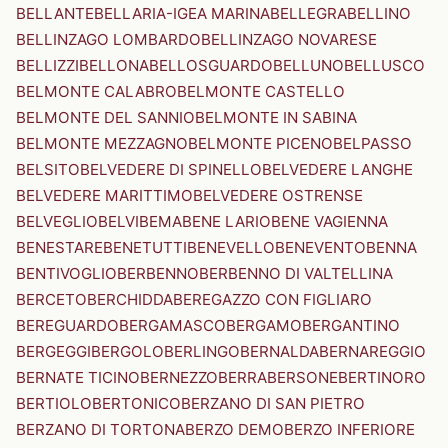
BELLANTE
BELLARIA-IGEA MARINA
BELLEGRA
BELLINO
BELLINZAGO LOMBARDO
BELLINZAGO NOVARESE
BELLIZZI
BELLONA
BELLOSGUARDO
BELLUNO
BELLUSCO
BELMONTE CALABRO
BELMONTE CASTELLO
BELMONTE DEL SANNIO
BELMONTE IN SABINA
BELMONTE MEZZAGNO
BELMONTE PICENO
BELPASSO
BELSITO
BELVEDERE DI SPINELLO
BELVEDERE LANGHE
BELVEDERE MARITTIMO
BELVEDERE OSTRENSE
BELVEGLIO
BELVI
BEMA
BENE LARIO
BENE VAGIENNA
BENESTARE
BENETUTTI
BENEVELLO
BENEVENTO
BENNA
BENTIVOGLIO
BERBENNO
BERBENNO DI VALTELLINA
BERCETO
BERCHIDDA
BEREGAZZO CON FIGLIARO
BEREGUARDO
BERGAMASCO
BERGAMO
BERGANTINO
BERGEGGI
BERGOLO
BERLINGO
BERNALDA
BERNAREGGIO
BERNATE TICINO
BERNEZZO
BERRA
BERSONE
BERTINORO
BERTIOLO
BERTONICO
BERZANO DI SAN PIETRO
BERZANO DI TORTONA
BERZO DEMO
BERZO INFERIORE