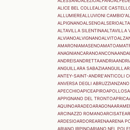
ALESSANO
ALEZIO
ALFANO
ALFED
ALICE BEL COLLE
ALICE CASTELL
ALLUMIERE
ALLUVIONI CAMBIO'
A
ALPIGNANO
ALSENO
ALSERIO
ALT
ALTAVILLA SILENTINA
ALTAVILLA 
ALVIANO
ALVIGNANO
ALVITO
ALZA
AMARONI
AMASENO
AMATO
AMAT
ANAGNI
ANCARANO
ANCONA
ANDA
ANDREIS
ANDRETTA
ANDRIA
ANDRI
ANGUILLARA SABAZIA
ANGUILLAR
ANTEY-SAINT-ANDRE'
ANTICOLI 
ANVERSA DEGLI ABRUZZI
ANZANO
APECCHIO
APICE
APIRO
APOLLOSA
APPIGNANO DEL TRONTO
APRICA
AQUINO
ARADEO
ARAGONA
ARAME
ARCINAZZO ROMANO
ARCISATE
A
ARDESIO
ARDORE
ARENA
ARENA P
ARIANO IRPINO
ARIANO NEL POLE