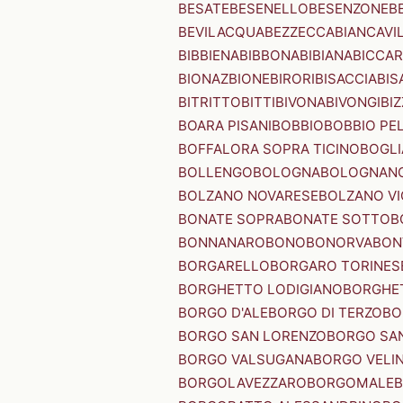
BESATE
BESENELLO
BESENZONE
B
BEVILACQUA
BEZZECCA
BIANCAVI
BIBBIENA
BIBBONA
BIBIANA
BICCAR
BIONAZ
BIONE
BIRORI
BISACCIA
BIS
BITRITTO
BITTI
BIVONA
BIVONGI
BI
BOARA PISANI
BOBBIO
BOBBIO PEL
BOFFALORA SOPRA TICINO
BOGL
BOLLENGO
BOLOGNA
BOLOGNAN
BOLZANO NOVARESE
BOLZANO VI
BONATE SOPRA
BONATE SOTTO
B
BONNANARO
BONO
BONORVA
BON
BORGARELLO
BORGARO TORINES
BORGHETTO LODIGIANO
BORGHET
BORGO D'ALE
BORGO DI TERZO
BO
BORGO SAN LORENZO
BORGO SA
BORGO VALSUGANA
BORGO VELI
BORGOLAVEZZARO
BORGOMALE