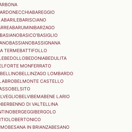
ARBONA
ARDONECCHIA
BAREGGIO
LA
BARILE
BARISCIANO
ARREA
BARUMINI
BARZAGO
BASIANO
BASICO'
BASIGLIO
ANO
BASSIANO
BASSIGNANA
IA TERME
BATTIFOLLO
LE
BEDOLLO
BEDONIA
BEDULITA
ELFORTE MONFERRATO
BELLINO
BELLINZAGO LOMBARDO
LABRO
BELMONTE CASTELLO
ASSO
BELSITO
ELVEGLIO
BELVI
BEMA
BENE LARIO
O
BERBENNO DI VALTELLINA
NTINO
BERGEGGI
BERGOLO
RTIOLO
BERTONICO
RMO
BESANA IN BRIANZA
BESANO