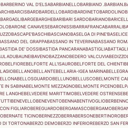
O
BARBERINO VAL D'ELSA
BARBIANELLO
BARBIANO .BARBIAN.
B
ARCHI
BARCIS
BARD
BARDELLO
BARDI
BARDINETO
BARDOLINO
B
A
BARGAGLI
BARGE
BARGHE
BARI
BARI SARDO
BARIANO
BARICEL
OLO
BARONE CANAVESE
BARONISSI
BARRAFRANCA
BARRALI
B
UZZO
BASCAPE'
BASCHI
BASCIANO
BASELGA DI PINE'
BASELICE
BASSANO DEL GRAPPA
BASSANO IN TEVERINA
BASSANO ROM
BASTIDA DE' DOSSI
BASTIDA PANCARANA
BASTIGLIA
BATTAGL
AULADU
BAUNEI
BAVENO
BAZZANO
BEDERO VALCUVIA
BEDIZZO
RO
BELFIORE
BELFORTE ALL'ISAURO
BELFORTE DEL CHIENTI
B
LAGIO
BELLANO
BELLANTE
BELLARIA-IGEA MARINA
BELLEGRA
ELLONA
BELLOSGUARDO
BELLUNO
BELLUSCO
BELMONTE CA
E IN SABINA
BELMONTE MEZZAGNO
BELMONTE PICENO
BELP
RE LANGHE
BELVEDERE MARITTIMO
BELVEDERE OSTRENSE
B
TUTTI
BENEVELLO
BENEVENTO
BENNA
BENTIVOGLIO
BERBENN
CON FIGLIARO
BEREGUARDO
BERGAMASCO
BERGAMO
BERGA
IO
BERNATE TICINO
BERNEZZO
BERRA
BERSONE
BERTINORO
BE
 DI TORTONA
BERZO DEMO
BERZO INFERIORE
BERZO SAN FE