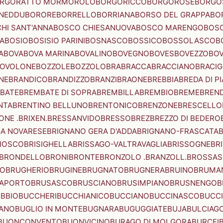
RGORATTO MORMOROLO
BORGORICCO
BORGOROSE
BORGO
NEDDU
BORORE
BORRELLO
BORRIANA
BORSO DEL GRAPPA
BO
HI SANT'ANNA
BOSCO CHIESANUOVA
BOSCO MARENGO
BOS
A
BOSIO
BOSISIO PARINI
BOSNASCO
BOSSICO
BOSSOLASCO
B
A
BOVA
BOVA MARINA
BOVALINO
BOVEGNO
BOVES
BOVEZZO
BOV
OVOLONE
BOZZOLE
BOZZOLO
BRA
BRACCA
BRACCIANO
BRACIG
NE
BRANDICO
BRANDIZZO
BRANZI
BRAONE
BREBBIA
BREDA DI P
BATE
BREMBATE DI SOPRA
BREMBILLA
BREMBIO
BREME
BREN
NTA
BRENTINO BELLUNO
BRENTONICO
BRENZONE
BRESCELLO
NE .BRIXEN.
BRESSANVIDO
BRESSO
BREZ
BREZZO DI BEDERO
GA NOVARESE
BRIGNANO GERA D'ADDA
BRIGNANO-FRASCATA
B
IOSCO
BRISIGHELLA
BRISSAGO-VALTRAVAGLIA
BRISSOGNE
BR
BRONDELLO
BRONI
BRONTE
BRONZOLO .BRANZOLL.
BROSSA
LO
BRUGHERIO
BRUGINE
BRUGNATO
BRUGNERA
BRUINO
BRUMA
APORTO
BRUSASCO
BRUSCIANO
BRUSIMPIANO
BRUSNENGO
B
BBIO
BUCCHERI
BUCCHIANICO
BUCCIANO
BUCCINASCO
BUCC
ANO
BUGLIO IN MONTE
BUGNARA
BUGUGGIATE
BUJA
BULCIAG
BUONCONVENTO
BUONVICINO
BURAGO DI MOLGORA
BURCEI