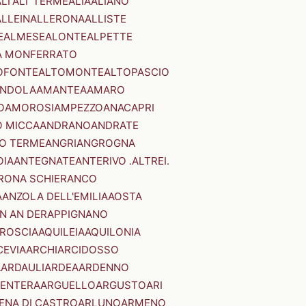
LI'
ALI' TERME
ALIA
ALIANO
ALLEIN
ALLERONA
ALLISTE
E
ALMESE
ALONTE
ALPETTE
A MONFERRATO
OFONTE
ALTOMONTE
ALTOPASCIO
NDOLA
AMANTEA
AMARO
O
AMOROSI
AMPEZZO
ANACAPRI
 MICCA
ANDRANO
ANDRATE
O TERME
ANGRI
ANGROGNA
OIA
ANTEGNATE
ANTERIVO .ALTREI.
RONA SCHIERANCO
A
ANZOLA DELL'EMILIA
AOSTA
N AN DER
APPIGNANO
RROSCIA
AQUILEIA
AQUILONIA
CEVIA
ARCHI
ARCIDOSSO
A
ARDAULI
ARDEA
ARDENNO
ENTERA
ARGUELLO
ARGUSTO
ARI
ENA DI CASTRO
ARLUNO
ARMENO