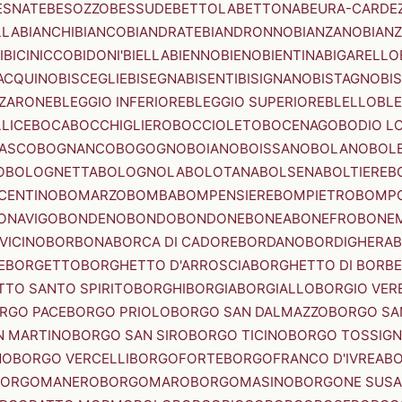
ESNATE
BESOZZO
BESSUDE
BETTOLA
BETTONA
BEURA-CARDE
LLA
BIANCHI
BIANCO
BIANDRATE
BIANDRONNO
BIANZANO
BIANZ
I
BICINICCO
BIDONI'
BIELLA
BIENNO
BIENO
BIENTINA
BIGARELLO
ACQUINO
BISCEGLIE
BISEGNA
BISENTI
BISIGNANO
BISTAGNO
BI
ZZARONE
BLEGGIO INFERIORE
BLEGGIO SUPERIORE
BLELLO
BL
LICE
BOCA
BOCCHIGLIERO
BOCCIOLETO
BOCENAGO
BODIO L
IASCO
BOGNANCO
BOGOGNO
BOIANO
BOISSANO
BOLANO
BOL
O
BOLOGNETTA
BOLOGNOLA
BOLOTANA
BOLSENA
BOLTIERE
B
CENTINO
BOMARZO
BOMBA
BOMPENSIERE
BOMPIETRO
BOMP
ONAVIGO
BONDENO
BONDO
BONDONE
BONEA
BONEFRO
BONE
VICINO
BORBONA
BORCA DI CADORE
BORDANO
BORDIGHERA
E
BORGETTO
BORGHETTO D'ARROSCIA
BORGHETTO DI BORB
TO SANTO SPIRITO
BORGHI
BORGIA
BORGIALLO
BORGIO VERE
RGO PACE
BORGO PRIOLO
BORGO SAN DALMAZZO
BORGO SA
N MARTINO
BORGO SAN SIRO
BORGO TICINO
BORGO TOSSIG
NO
BORGO VERCELLI
BORGOFORTE
BORGOFRANCO D'IVREA
BO
BORGOMANERO
BORGOMARO
BORGOMASINO
BORGONE SUSA