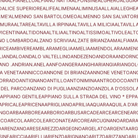
ENA
ALFIANELLO
ALFIANO NATTA
ALFONSINE
ALGHERO
ALGUA
A
O
ALICE SUPERIORE
ALIFE
ALIMENA
ALIMINUSA
ALLAI
ALLEGHE
LME'
ALMENNO SAN BARTOLOMEO
ALMENNO SAN SALVATOR
AMURA
ALTARE
ALTAVILLA IRPINA
ALTAVILLA MILICIA
ALTAVILL
VICENTINA
ALTIDONA
ALTILIA
ALTINO
ALTISSIMO
ALTIVOLE
ALT
NO LOMBARDO
ALZANO SCRIVIA
ALZATE BRIANZA
AMALFI
AMA
RICE
AMBIVERE
AMBLAR
AMEGLIA
AMELIA
AMENDOLARA
AMEN
LI
ANDALO
ANDALO VALTELLINO
ANDEZENO
ANDORA
ANDORNO
ANO .ANDRIAN.
ANELA
ANFO
ANGERA
ANGHIARI
ANGIARI
ANGOL
A VENETA
ANNICCO
ANNONE DI BRIANZA
ANNONE VENETO
AN
CORRADO
ANTIGNANO
ANTILLO
ANTONIMINA
ANTRODOCO
ANT
 DEL PARCO
ANZANO DI PUGLIA
ANZI
ANZIO
ANZOLA D'OSSOL
APPIANO GENTILE
APPIANO SULLA STRADA DEL VINO * EPPA
APRICALE
APRICENA
APRIGLIANO
APRILIA
AQUARA
AQUILA D'A
NGO
ARBA
ARBOREA
ARBORIO
ARBUS
ARCADE
ARCE
ARCENE
AR
RCO
ARCOLA
ARCOLE
ARCONATE
ARCORE
ARCUGNANO
ARDAR
O
ARENZANO
ARESE
AREZZO
ARGEGNO
ARGELATO
ARGENTA
ARG
SINE
ARICCIA
ARIELLI
ARIENZO
ARIGNANO
ARITZO
ARIZZANO
ARL