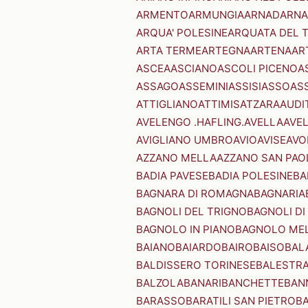
ARMENTO
ARMUNGIA
ARNAD
ARNA
ARQUA' POLESINE
ARQUATA DEL 
ARTA TERME
ARTEGNA
ARTENA
AR
ASCEA
ASCIANO
ASCOLI PICENO
A
ASSAGO
ASSEMINI
ASSISI
ASSO
AS
ATTIGLIANO
ATTIMIS
ATZARA
AUDI
AVELENGO .HAFLING.
AVELLA
AVE
AVIGLIANO UMBRO
AVIO
AVISE
AVO
AZZANO MELLA
AZZANO SAN PAO
BADIA PAVESE
BADIA POLESINE
BA
BAGNARA DI ROMAGNA
BAGNARIA
BAGNOLI DEL TRIGNO
BAGNOLI DI
BAGNOLO IN PIANO
BAGNOLO ME
BAIANO
BAIARDO
BAIRO
BAISO
BAL
BALDISSERO TORINESE
BALESTR
BALZOLA
BANARI
BANCHETTE
BAN
BARASSO
BARATILI SAN PIETRO
B