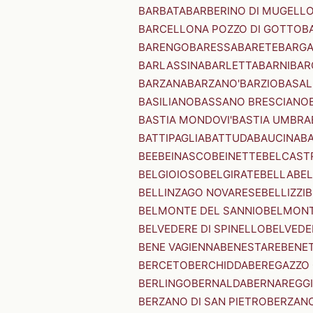
BARBATA
BARBERINO DI MUGELL
BARCELLONA POZZO DI GOTTO
B
BARENGO
BARESSA
BARETE
BARG
BARLASSINA
BARLETTA
BARNI
BAR
BARZANA
BARZANO'
BARZIO
BASAL
BASILIANO
BASSANO BRESCIANO
BASTIA MONDOVI'
BASTIA UMBRA
BATTIPAGLIA
BATTUDA
BAUCINA
B
BEE
BEINASCO
BEINETTE
BELCAST
BELGIOIOSO
BELGIRATE
BELLA
BEL
BELLINZAGO NOVARESE
BELLIZZI
B
BELMONTE DEL SANNIO
BELMONT
BELVEDERE DI SPINELLO
BELVEDE
BENE VAGIENNA
BENESTARE
BENE
BERCETO
BERCHIDDA
BEREGAZZO 
BERLINGO
BERNALDA
BERNAREGG
BERZANO DI SAN PIETRO
BERZANO