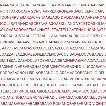
RA
ARNASCO
ARNESANO
AROLA
ARONA
AROSIO
ARPAIA
ARPAIS
TRONTO
ARQUATA SCRIVIA
ARRE
ARRONE
ARSAGO SEPRIO
ARSI
TOGNE
ARVIER
ARZACHENA
ARZAGO D'ADDA
ARZANA
ARZANO
A
SCOLI SATRIANO
ASCREA
ASIAGO
ASIGLIANO VENETO
ASIGLIA
SOLO
ASSORO
ASTI
ASUNI
ATELETA
ATELLA
ATENA LUCANA
ATE
TORE
AUGUSTA
AULETTA
AULLA
AURANO
AURIGO
AURONZO DI
LLINO
AVERARA
AVERSA
AVETRANA
AVEZZANO
AVIANO
AVIATICO
LA
AVOLASCA
AYAS
AYMAVILLES
AZEGLIO
AZZANELLO
AZZANO 
LO
AZZATE
AZZIO
AZZONE
BACENO
BACOLI
BADALUCCO
BADESI
DIA TEDALDA
BADOLATO
BAGALADI
BAGHERIA
BAGNACAVALLO
BAGNARIA ARSA
BAGNASCO
BAGNATICA
BAGNI DI LUCCA
BAGNO
 SOPRA
BAGNOLI IRPINO
BAGNOLO CREMASCO
BAGNOLO DEL
LLA
BAGNOLO PIEMONTE
BAGNOLO SAN VITO
BAGNONE
BAGN
ANGERO
BALDICHIERI D'ASTI
BALDISSERO CANAVESE
BALDISS
ATE
BALESTRINO
BALLABIO
BALLAO
BALME
BALMUCCIA
BALOC
NIO ANZINO
BANZI
BAONE
BARADILI
BARAGIANO
BARANELLO
BA
ARBANIA
BARBARA
BARBARANO ROMANO
BARBARANO VICENT