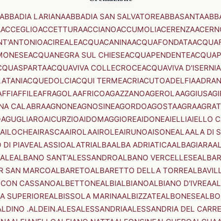
ABBADIA LARIANA
ABBADIA SAN SALVATORE
ABBASANTA
ABB
A
ACCEGLIO
ACCETTURA
ACCIANO
ACCUMOLI
ACERENZA
ACERN
NT'ANTONIO
ACIREALE
ACQUACANINA
ACQUAFONDATA
ACQUA
MONESE
ACQUANEGRA SUL CHIESE
ACQUAPENDENTE
ACQUAP
CQUASPARTA
ACQUAVIVA COLLECROCE
ACQUAVIVA D'ISERNIA
LATANI
ACQUEDOLCI
ACQUI TERME
ACRI
ACUTO
ADELFIA
ADRA
AFFI
AFFILE
AFRAGOLA
AFRICO
AGAZZANO
AGEROLA
AGGIUS
AGI
NA CALABRA
AGNONE
AGNOSINE
AGORDO
AGOSTA
AGRA
AGRAT
O
AGUGLIARO
AICURZIO
AIDOMAGGIORE
AIDONE
AIELLI
AIELLO 
AILOCHE
AIRASCA
AIROLA
AIROLE
AIRUNO
AISONE
ALA
ALA DI 
 DI PIAVE
ALASSIO
ALATRI
ALBA
ALBA ADRIATICA
ALBAGIARA
A
IALE
ALBANO SANT'ALESSANDRO
ALBANO VERCELLESE
ALBAR
R SAN MARCO
ALBARETO
ALBARETTO DELLA TORRE
ALBAVIL
 CON CASSANO
ALBETTONE
ALBI
ALBIANO
ALBIANO D'IVREA
AL
A SUPERIORE
ALBISSOLA MARINA
ALBIZZATE
ALBONESE
ALBO
ALDINO .ALDEIN.
ALES
ALESSANDRIA
ALESSANDRIA DEL CARR