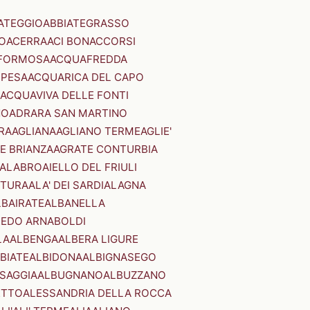
ATEGGIO
ABBIATEGRASSO
O
ACERRA
ACI BONACCORSI
FORMOSA
ACQUAFREDDA
PESA
ACQUARICA DEL CAPO
ACQUAVIVA DELLE FONTI
NO
ADRARA SAN MARTINO
RA
AGLIANA
AGLIANO TERME
AGLIE'
E BRIANZA
AGRATE CONTURBIA
CALABRO
AIELLO DEL FRIULI
STURA
ALA' DEI SARDI
ALAGNA
LBAIRATE
ALBANELLA
EDO ARNABOLDI
LA
ALBENGA
ALBERA LIGURE
BIATE
ALBIDONA
ALBIGNASEGO
SAGGIA
ALBUGNANO
ALBUZZANO
ETTO
ALESSANDRIA DELLA ROCCA