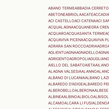
ABANO TERME
ABBADIA CERRETO
ABETONE
ABRIOLA
ACATE
ACCADI
ACI CASTELLO
ACI CATENA
ACI SA
ACQUALAGNA
ACQUANEGRA CRE
ACQUARO
ACQUASANTA TERME
A
ACQUAVIVA PICENA
ACQUAVIVA P
ADRARA SAN ROCCO
ADRIA
ADRO
AGLIENTU
AGNA
AGNADELLO
AGNA
AGRIGENTO
AGROPOLI
AGUGLIAN
AIELLO DEL SABATO
AIETA
AILANO
ALAGNA VALSESIA
ALANNO
ALANO
ALBANO DI LUCANIA
ALBANO LAZ
ALBAREDO D'ADIGE
ALBAREDO PE
ALBEROBELLO
ALBERONA
ALBESE
ALBINEA
ALBINO
ALBIOLO
ALBISOL
ALCAMO
ALCARA LI FUSI
ALDENO