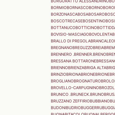
BORGORATTO ALESSANDRINO
BO
BORMIO
BORNASCO
BORNO
BORO
BORZONASCA
BOSA
BOSARO
BOSC
BOSCOTRECASE
BOSENTINO
BOSI
BOTTANUCO
BOTTICINO
BOTTIDD
BOVISIO-MASCIAGO
BOVOLENTA
B
BRALLO DI PREGOLA
BRANCALEO
BREGNANO
BREGUZZO
BREIA
BREM
BRENNERO .BRENNER.
BRENO
BRE
BRESSANA BOTTARONE
BRESSANO
BRIENNO
BRIENZA
BRIGA ALTA
BRI
BRINZIO
BRIONA
BRIONE
BRIONE
BR
BROGLIANO
BROGNATURO
BROLO
BROVELLO-CARPUGNINO
BROZO
BRUNICO .BRUNECK.
BRUNO
BRUS
BRUZZANO ZEFFIRIO
BUBBIANO
BU
BUDONI
BUDRIO
BUGGERRU
BUGGI
BUONABITACOLO
BUONALBERGO