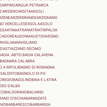
E
ARPINO
ARQUA' PETRARCA
E'
ARSIERO
ARSITA
ARSOLI
RZENE
ARZERGRANDE
ARZIGNANO
NO VERCELLESE
ASOLA
ASOLO
SSA
ATINA
ATRANI
ATRI
ATRIPALDA
 CADORE
AUSONIA
AUSTIS
AVEGNO
AVIGLIANA
AVIGLIANO
D'ASTI
AZZANO DECIMO
BADIA .ABTEI.
BADIA CALAVENA
BAGNARA CALABRA
 A RIPOLI
BAGNO DI ROMAGNA
 SALENTO
BAGNOLO DI PO
OREGIO
BAGOLINO
BAIA E LATINA
ERO D'ALBA
CO
BALSORANO
BALVANO
RANO D'ISCHIA
BARANZATE
INO
BARBARESCO
BARBARIGA