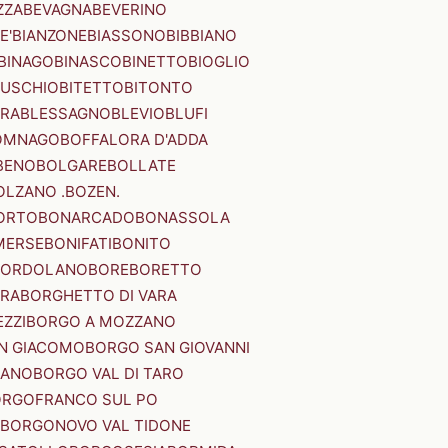
ZZA
BEVAGNA
BEVERINO
E'
BIANZONE
BIASSONO
BIBBIANO
BINAGO
BINASCO
BINETTO
BIOGLIO
SUSCHIO
BITETTO
BITONTO
ERA
BLESSAGNO
BLEVIO
BLUFI
OMNAGO
BOFFALORA D'ADDA
BENO
BOLGARE
BOLLATE
OLZANO .BOZEN.
ORTO
BONARCADO
BONASSOLA
MERSE
BONIFATI
BONITO
BORDOLANO
BORE
BORETTO
ERA
BORGHETTO DI VARA
ZZI
BORGO A MOZZANO
N GIACOMO
BORGO SAN GIOVANNI
NANO
BORGO VAL DI TARO
RGOFRANCO SUL PO
BORGONOVO VAL TIDONE