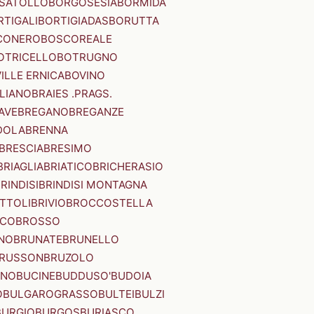
SATOLLO
BORGOSESIA
BORMIDA
RTIGALI
BORTIGIADAS
BORUTTA
CONERO
BOSCOREALE
OTRICELLO
BOTRUGNO
ILLE ERNICA
BOVINO
LIANO
BRAIES .PRAGS.
IAVE
BREGANO
BREGANZE
DOLA
BRENNA
BRESCIA
BRESIMO
BRIAGLIA
BRIATICO
BRICHERASIO
RINDISI
BRINDISI MONTAGNA
ITTOLI
BRIVIO
BROCCOSTELLA
SCO
BROSSO
NO
BRUNATE
BRUNELLO
RUSSON
BRUZOLO
INO
BUCINE
BUDDUSO'
BUDOIA
O
BULGAROGRASSO
BULTEI
BULZI
BURGIO
BURGOS
BURIASCO