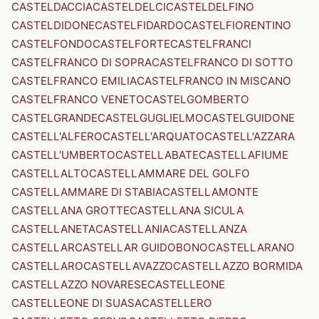
CASTELDACCIA
CASTELDELCI
CASTELDELFINO
CASTELDIDONE
CASTELFIDARDO
CASTELFIORENTINO
CASTELFONDO
CASTELFORTE
CASTELFRANCI
CASTELFRANCO DI SOPRA
CASTELFRANCO DI SOTTO
CASTELFRANCO EMILIA
CASTELFRANCO IN MISCANO
CASTELFRANCO VENETO
CASTELGOMBERTO
CASTELGRANDE
CASTELGUGLIELMO
CASTELGUIDONE
CASTELL'ALFERO
CASTELL'ARQUATO
CASTELL'AZZARA
CASTELL'UMBERTO
CASTELLABATE
CASTELLAFIUME
CASTELLALTO
CASTELLAMMARE DEL GOLFO
CASTELLAMMARE DI STABIA
CASTELLAMONTE
CASTELLANA GROTTE
CASTELLANA SICULA
CASTELLANETA
CASTELLANIA
CASTELLANZA
CASTELLAR
CASTELLAR GUIDOBONO
CASTELLARANO
CASTELLARO
CASTELLAVAZZO
CASTELLAZZO BORMIDA
CASTELLAZZO NOVARESE
CASTELLEONE
CASTELLEONE DI SUASA
CASTELLERO