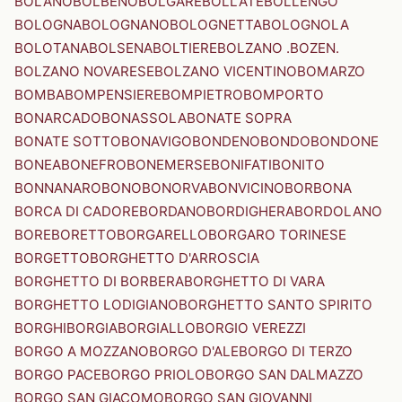
BOLANO
BOLBENO
BOLGARE
BOLLATE
BOLLENGO
BOLOGNA
BOLOGNANO
BOLOGNETTA
BOLOGNOLA
BOLOTANA
BOLSENA
BOLTIERE
BOLZANO .BOZEN.
BOLZANO NOVARESE
BOLZANO VICENTINO
BOMARZO
BOMBA
BOMPENSIERE
BOMPIETRO
BOMPORTO
BONARCADO
BONASSOLA
BONATE SOPRA
BONATE SOTTO
BONAVIGO
BONDENO
BONDO
BONDONE
BONEA
BONEFRO
BONEMERSE
BONIFATI
BONITO
BONNANARO
BONO
BONORVA
BONVICINO
BORBONA
BORCA DI CADORE
BORDANO
BORDIGHERA
BORDOLANO
BORE
BORETTO
BORGARELLO
BORGARO TORINESE
BORGETTO
BORGHETTO D'ARROSCIA
BORGHETTO DI BORBERA
BORGHETTO DI VARA
BORGHETTO LODIGIANO
BORGHETTO SANTO SPIRITO
BORGHI
BORGIA
BORGIALLO
BORGIO VEREZZI
BORGO A MOZZANO
BORGO D'ALE
BORGO DI TERZO
BORGO PACE
BORGO PRIOLO
BORGO SAN DALMAZZO
BORGO SAN GIACOMO
BORGO SAN GIOVANNI