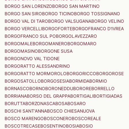
BORGO SAN LORENZO
BORGO SAN MARTINO
BORGO SAN SIRO
BORGO TICINO
BORGO TOSSIGNANO
BORGO VAL DI TARO
BORGO VALSUGANA
BORGO VELINO
BORGO VERCELLI
BORGOFORTE
BORGOFRANCO D'IVREA
BORGOFRANCO SUL PO
BORGOLAVEZZARO
BORGOMALE
BORGOMANERO
BORGOMARO
BORGOMASINO
BORGONE SUSA
BORGONOVO VAL TIDONE
BORGORATTO ALESSANDRINO
BORGORATTO MORMOROLO
BORGORICCO
BORGOROSE
BORGOSATOLLO
BORGOSESIA
BORMIDA
BORMIO
BORNASCO
BORNO
BORONEDDU
BORORE
BORRELLO
BORRIANA
BORSO DEL GRAPPA
BORTIGALI
BORTIGIADAS
BORUTTA
BORZONASCA
BOSA
BOSARO
BOSCHI SANT'ANNA
BOSCO CHIESANUOVA
BOSCO MARENGO
BOSCONERO
BOSCOREALE
BOSCOTRECASE
BOSENTINO
BOSIA
BOSIO