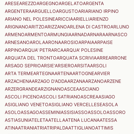
ARESE
AREZZO
ARGEGNO
ARGELATO
ARGENTA
ARGENTERA
ARGUELLO
ARGUSTO
ARI
ARIANO IRPINO
ARIANO NEL POLESINE
ARICCIA
ARIELLI
ARIENZO
ARIGNANO
ARITZO
ARIZZANO
ARLENA DI CASTRO
ARLUNO
ARMENO
ARMENTO
ARMUNGIA
ARNAD
ARNARA
ARNASCO
ARNESANO
AROLA
ARONA
AROSIO
ARPAIA
ARPAISE
ARPINO
ARQUA' PETRARCA
ARQUA' POLESINE
ARQUATA DEL TRONTO
ARQUATA SCRIVIA
ARRE
ARRONE
ARSAGO SEPRIO
ARSIE'
ARSIERO
ARSITA
ARSOLI
ARTA TERME
ARTEGNA
ARTENA
ARTOGNE
ARVIER
ARZACHENA
ARZAGO D'ADDA
ARZANA
ARZANO
ARZENE
ARZERGRANDE
ARZIGNANO
ASCEA
ASCIANO
ASCOLI PICENO
ASCOLI SATRIANO
ASCREA
ASIAGO
ASIGLIANO VENETO
ASIGLIANO VERCELLESE
ASOLA
ASOLO
ASSAGO
ASSEMINI
ASSISI
ASSO
ASSOLO
ASSORO
ASTI
ASUNI
ATELETA
ATELLA
ATENA LUCANA
ATESSA
ATINA
ATRANI
ATRI
ATRIPALDA
ATTIGLIANO
ATTIMIS