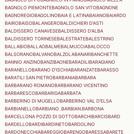
BAGNOLO PIEMONTE
BAGNOLO SAN VITO
BAGNONE
BAGNOREGIO
BAGOLINO
BAIA E LATINA
BAIANO
BAIARDO
BAIRO
BAISO
BALANGERO
BALDICHIERI D'ASTI
BALDISSERO CANAVESE
BALDISSERO D'ALBA
BALDISSERO TORINESE
BALESTRATE
BALESTRINO
BALLABIO
BALLAO
BALME
BALMUCCIA
BALOCCO
BALSORANO
BALVANO
BALZOLA
BANARI
BANCHETTE
BANNIO ANZINO
BANZI
BAONE
BARADILI
BARAGIANO
BARANELLO
BARANO D'ISCHIA
BARANZATE
BARASSO
BARATILI SAN PIETRO
BARBANIA
BARBARA
BARBARANO ROMANO
BARBARANO VICENTINO
BARBARESCO
BARBARIGA
BARBATA
BARBERINO DI MUGELLO
BARBERINO VAL D'ELSA
BARBIANELLO
BARBIANO .BARBIAN.
BARBONA
BARCELLONA POZZO DI GOTTO
BARCHI
BARCIS
BARD
BARDELLO
BARDI
BARDINETO
BARDOLINO
BARDONECCHIA
BAREGGIO
BARENGO
BARESSA
BARETE