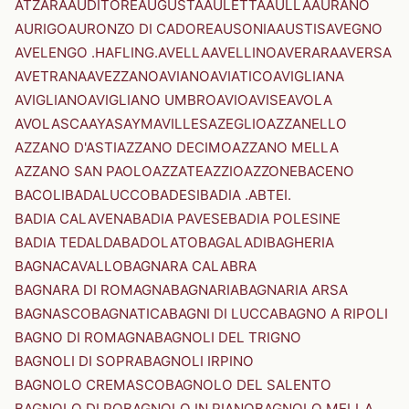
ATZARA
AUDITORE
AUGUSTA
AULETTA
AULLA
AURANO
AURIGO
AURONZO DI CADORE
AUSONIA
AUSTIS
AVEGNO
AVELENGO .HAFLING.
AVELLA
AVELLINO
AVERARA
AVERSA
AVETRANA
AVEZZANO
AVIANO
AVIATICO
AVIGLIANA
AVIGLIANO
AVIGLIANO UMBRO
AVIO
AVISE
AVOLA
AVOLASCA
AYAS
AYMAVILLES
AZEGLIO
AZZANELLO
AZZANO D'ASTI
AZZANO DECIMO
AZZANO MELLA
AZZANO SAN PAOLO
AZZATE
AZZIO
AZZONE
BACENO
BACOLI
BADALUCCO
BADESI
BADIA .ABTEI.
BADIA CALAVENA
BADIA PAVESE
BADIA POLESINE
BADIA TEDALDA
BADOLATO
BAGALADI
BAGHERIA
BAGNACAVALLO
BAGNARA CALABRA
BAGNARA DI ROMAGNA
BAGNARIA
BAGNARIA ARSA
BAGNASCO
BAGNATICA
BAGNI DI LUCCA
BAGNO A RIPOLI
BAGNO DI ROMAGNA
BAGNOLI DEL TRIGNO
BAGNOLI DI SOPRA
BAGNOLI IRPINO
BAGNOLO CREMASCO
BAGNOLO DEL SALENTO
BAGNOLO DI PO
BAGNOLO IN PIANO
BAGNOLO MELLA