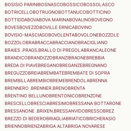
BOSISIO PARINI
BOSNASCO
BOSSICO
BOSSOLASCO
BOTRICELLO
BOTRUGNO
BOTTANUCO
BOTTICINO
BOTTIDDA
BOVA
BOVA MARINA
BOVALINO
BOVEGNO
BOVES
BOVEZZO
BOVILLE ERNICA
BOVINO
BOVISIO-MASCIAGO
BOVOLENTA
BOVOLONE
BOZZOLE
BOZZOLO
BRA
BRACCA
BRACCIANO
BRACIGLIANO
BRAIES .PRAGS.
BRALLO DI PREGOLA
BRANCALEONE
BRANDICO
BRANDIZZO
BRANZI
BRAONE
BREBBIA
BREDA DI PIAVE
BREGANO
BREGANZE
BREGNANO
BREGUZZO
BREIA
BREMBATE
BREMBATE DI SOPRA
BREMBILLA
BREMBIO
BREME
BRENDOLA
BRENNA
BRENNERO .BRENNER.
BRENO
BRENTA
BRENTINO BELLUNO
BRENTONICO
BRENZONE
BRESCELLO
BRESCIA
BRESIMO
BRESSANA BOTTARONE
BRESSANONE .BRIXEN.
BRESSANVIDO
BRESSO
BREZ
BREZZO DI BEDERO
BRIAGLIA
BRIATICO
BRICHERASIO
BRIENNO
BRIENZA
BRIGA ALTA
BRIGA NOVARESE