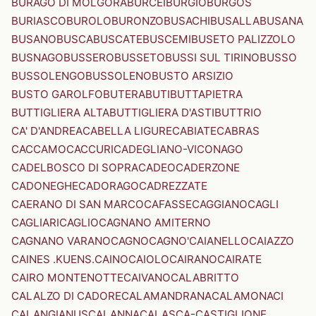
BURAGO DI MOLGORA
BURCEI
BURGIO
BURGOS
BURIASCO
BUROLO
BURONZO
BUSACHI
BUSALLA
BUSANA
BUSANO
BUSCA
BUSCATE
BUSCEMI
BUSETO PALIZZOLO
BUSNAGO
BUSSERO
BUSSETO
BUSSI SUL TIRINO
BUSSO
BUSSOLENGO
BUSSOLENO
BUSTO ARSIZIO
BUSTO GAROLFO
BUTERA
BUTI
BUTTAPIETRA
BUTTIGLIERA ALTA
BUTTIGLIERA D'ASTI
BUTTRIO
CA' D'ANDREA
CABELLA LIGURE
CABIATE
CABRAS
CACCAMO
CACCURI
CADEGLIANO-VICONAGO
CADELBOSCO DI SOPRA
CADEO
CADERZONE
CADONEGHE
CADORAGO
CADREZZATE
CAERANO DI SAN MARCO
CAFASSE
CAGGIANO
CAGLI
CAGLIARI
CAGLIO
CAGNANO AMITERNO
CAGNANO VARANO
CAGNO
CAGNO'
CAIANELLO
CAIAZZO
CAINES .KUENS.
CAINO
CAIOLO
CAIRANO
CAIRATE
CAIRO MONTENOTTE
CAIVANO
CALABRITTO
CALALZO DI CADORE
CALAMANDRANA
CALAMONACI
CALANGIANUS
CALANNA
CALASCA-CASTIGLIONE