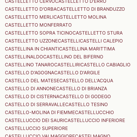
CASTELLETTO CERVO
CASTELLETTO D'ERRO
CASTELLETTO D'ORBA
CASTELLETTO DI BRANDUZZO
CASTELLETTO MERLI
CASTELLETTO MOLINA
CASTELLETTO MONFERRATO
CASTELLETTO SOPRA TICINO
CASTELLETTO STURA
CASTELLETTO UZZONE
CASTELLI
CASTELLI CALEPIO
CASTELLINA IN CHIANTI
CASTELLINA MARITTIMA
CASTELLINALDO
CASTELLINO DEL BIFERNO
CASTELLINO TANARO
CASTELLIRI
CASTELLO CABIAGLIO
CASTELLO D'AGOGNA
CASTELLO D'ARGILE
CASTELLO DEL MATESE
CASTELLO DELL'ACQUA
CASTELLO DI ANNONE
CASTELLO DI BRIANZA
CASTELLO DI CISTERNA
CASTELLO DI GODEGO
CASTELLO DI SERRAVALLE
CASTELLO TESINO
CASTELLO-MOLINA DI FIEMME
CASTELLUCCHIO
CASTELLUCCIO DEI SAURI
CASTELLUCCIO INFERIORE
CASTELLUCCIO SUPERIORE
CASTELLUCCIO VALMAGGIORE
CASTELMAGNO