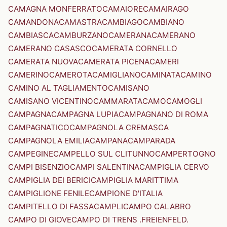
CAMAGNA MONFERRATO
CAMAIORE
CAMAIRAGO
CAMANDONA
CAMASTRA
CAMBIAGO
CAMBIANO
CAMBIASCA
CAMBURZANO
CAMERANA
CAMERANO
CAMERANO CASASCO
CAMERATA CORNELLO
CAMERATA NUOVA
CAMERATA PICENA
CAMERI
CAMERINO
CAMEROTA
CAMIGLIANO
CAMINATA
CAMINO
CAMINO AL TAGLIAMENTO
CAMISANO
CAMISANO VICENTINO
CAMMARATA
CAMO
CAMOGLI
CAMPAGNA
CAMPAGNA LUPIA
CAMPAGNANO DI ROMA
CAMPAGNATICO
CAMPAGNOLA CREMASCA
CAMPAGNOLA EMILIA
CAMPANA
CAMPARADA
CAMPEGINE
CAMPELLO SUL CLITUNNO
CAMPERTOGNO
CAMPI BISENZIO
CAMPI SALENTINA
CAMPIGLIA CERVO
CAMPIGLIA DEI BERICI
CAMPIGLIA MARITTIMA
CAMPIGLIONE FENILE
CAMPIONE D'ITALIA
CAMPITELLO DI FASSA
CAMPLI
CAMPO CALABRO
CAMPO DI GIOVE
CAMPO DI TRENS .FREIENFELD.