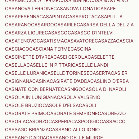
CASAMICCIOLA TERME
CASANDRINO
CASANOVA ELVO
CASANOVA LERRONE
CASANOVA LONATI
CASAPE
CASAPESENNA
CASAPINTA
CASAPROTA
CASAPULLA
CASARANO
CASARGO
CASARILE
CASARSA DELLA DELIZIA
CASARZA LIGURE
CASASCO
CASASCO D'INTELVI
CASATENOVO
CASATISMA
CASAVATORE
CASAZZA
CASCIA
CASCIAGO
CASCIANA TERME
CASCINA
CASCINETTE D'IVREA
CASEI GEROLA
CASELETTE
CASELLA
CASELLE IN PITTARI
CASELLE LANDI
CASELLE LURANI
CASELLE TORINESE
CASERTA
CASIER
CASIGNANA
CASINA
CASIRATE D'ADDA
CASLINO D'ERBA
CASNATE CON BERNATE
CASNIGO
CASOLA DI NAPOLI
CASOLA IN LUNIGIANA
CASOLA VALSENIO
CASOLE BRUZIO
CASOLE D'ELSA
CASOLI
CASORATE PRIMO
CASORATE SEMPIONE
CASOREZZO
CASORIA
CASORZO
CASPERIA
CASPOGGIO
CASSACCO
CASSAGO BRIANZA
CASSANO ALLO IONIO
CASSANO D'ADDA
CASSANO DELLE MURGE