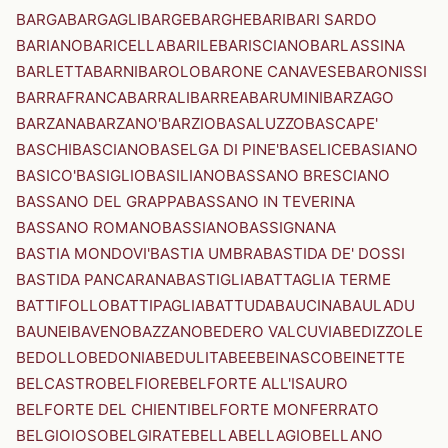
BARGA
BARGAGLI
BARGE
BARGHE
BARI
BARI SARDO
BARIANO
BARICELLA
BARILE
BARISCIANO
BARLASSINA
BARLETTA
BARNI
BAROLO
BARONE CANAVESE
BARONISSI
BARRAFRANCA
BARRALI
BARREA
BARUMINI
BARZAGO
BARZANA
BARZANO'
BARZIO
BASALUZZO
BASCAPE'
BASCHI
BASCIANO
BASELGA DI PINE'
BASELICE
BASIANO
BASICO'
BASIGLIO
BASILIANO
BASSANO BRESCIANO
BASSANO DEL GRAPPA
BASSANO IN TEVERINA
BASSANO ROMANO
BASSIANO
BASSIGNANA
BASTIA MONDOVI'
BASTIA UMBRA
BASTIDA DE' DOSSI
BASTIDA PANCARANA
BASTIGLIA
BATTAGLIA TERME
BATTIFOLLO
BATTIPAGLIA
BATTUDA
BAUCINA
BAULADU
BAUNEI
BAVENO
BAZZANO
BEDERO VALCUVIA
BEDIZZOLE
BEDOLLO
BEDONIA
BEDULITA
BEE
BEINASCO
BEINETTE
BELCASTRO
BELFIORE
BELFORTE ALL'ISAURO
BELFORTE DEL CHIENTI
BELFORTE MONFERRATO
BELGIOIOSO
BELGIRATE
BELLA
BELLAGIO
BELLANO