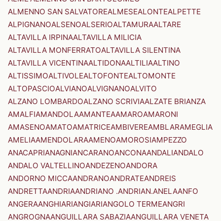
ALMENNO SAN SALVATORE
ALMESE
ALONTE
ALPETTE
ALPIGNANO
ALSENO
ALSERIO
ALTAMURA
ALTARE
ALTAVILLA IRPINA
ALTAVILLA MILICIA
ALTAVILLA MONFERRATO
ALTAVILLA SILENTINA
ALTAVILLA VICENTINA
ALTIDONA
ALTILIA
ALTINO
ALTISSIMO
ALTIVOLE
ALTOFONTE
ALTOMONTE
ALTOPASCIO
ALVIANO
ALVIGNANO
ALVITO
ALZANO LOMBARDO
ALZANO SCRIVIA
ALZATE BRIANZA
AMALFI
AMANDOLA
AMANTEA
AMARO
AMARONI
AMASENO
AMATO
AMATRICE
AMBIVERE
AMBLAR
AMEGLIA
AMELIA
AMENDOLARA
AMENO
AMOROSI
AMPEZZO
ANACAPRI
ANAGNI
ANCARANO
ANCONA
ANDALI
ANDALO
ANDALO VALTELLINO
ANDEZENO
ANDORA
ANDORNO MICCA
ANDRANO
ANDRATE
ANDREIS
ANDRETTA
ANDRIA
ANDRIANO .ANDRIAN.
ANELA
ANFO
ANGERA
ANGHIARI
ANGIARI
ANGOLO TERME
ANGRI
ANGROGNA
ANGUILLARA SABAZIA
ANGUILLARA VENETA