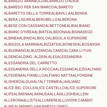
ALBAREDO ARNABOLDI
ALBAREDO D'ADIGE
ALBAREDO PER SAN MARCO
ALBARETO
ALBARETTO DELLA TORRE
ALBAVILLA
ALBENGA
ALBERA LIGURE
ALBEROBELLO
ALBERONA
ALBESE CON CASSANO
ALBETTONE
ALBI
ALBIANO
ALBIANO D'IVREA
ALBIATE
ALBIDONA
ALBIGNASEGO
ALBINEA
ALBINO
ALBIOLO
ALBISOLA SUPERIORE
ALBISSOLA MARINA
ALBIZZATE
ALBONESE
ALBOSAGGIA
ALBUGNANO
ALBUZZANO
ALCAMO
ALCARA LI FUSI
ALDENO
ALDINO .ALDEIN.
ALES
ALESSANDRIA
ALESSANDRIA DEL CARRETTO
ALESSANDRIA DELLA ROCCA
ALESSANO
ALEZIO
ALFANO
ALFEDENA
ALFIANELLO
ALFIANO NATTA
ALFONSINE
ALGHERO
ALGUA
ALI'
ALI' TERME
ALIA
ALIANO
ALICE BEL COLLE
ALICE CASTELLO
ALICE SUPERIORE
ALIFE
ALIMENA
ALIMINUSA
ALLAI
ALLEGHE
ALLEIN
ALLERONA
ALLISTE
ALLUMIERE
ALLUVIONI CAMBIO'
ALME'
ALMENNO SAN BARTOLOMEO