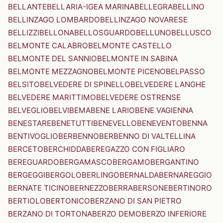
BELLANTE
BELLARIA-IGEA MARINA
BELLEGRA
BELLINO
BELLINZAGO LOMBARDO
BELLINZAGO NOVARESE
BELLIZZI
BELLONA
BELLOSGUARDO
BELLUNO
BELLUSCO
BELMONTE CALABRO
BELMONTE CASTELLO
BELMONTE DEL SANNIO
BELMONTE IN SABINA
BELMONTE MEZZAGNO
BELMONTE PICENO
BELPASSO
BELSITO
BELVEDERE DI SPINELLO
BELVEDERE LANGHE
BELVEDERE MARITTIMO
BELVEDERE OSTRENSE
BELVEGLIO
BELVI
BEMA
BENE LARIO
BENE VAGIENNA
BENESTARE
BENETUTTI
BENEVELLO
BENEVENTO
BENNA
BENTIVOGLIO
BERBENNO
BERBENNO DI VALTELLINA
BERCETO
BERCHIDDA
BEREGAZZO CON FIGLIARO
BEREGUARDO
BERGAMASCO
BERGAMO
BERGANTINO
BERGEGGI
BERGOLO
BERLINGO
BERNALDA
BERNAREGGIO
BERNATE TICINO
BERNEZZO
BERRA
BERSONE
BERTINORO
BERTIOLO
BERTONICO
BERZANO DI SAN PIETRO
BERZANO DI TORTONA
BERZO DEMO
BERZO INFERIORE