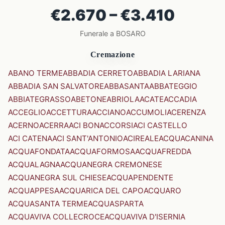
€2.670 – €3.410
Funerale a BOSARO
Cremazione
ABANO TERME
ABBADIA CERRETO
ABBADIA LARIANA
ABBADIA SAN SALVATORE
ABBASANTA
ABBATEGGIO
ABBIATEGRASSO
ABETONE
ABRIOLA
ACATE
ACCADIA
ACCEGLIO
ACCETTURA
ACCIANO
ACCUMOLI
ACERENZA
ACERNO
ACERRA
ACI BONACCORSI
ACI CASTELLO
ACI CATENA
ACI SANT'ANTONIO
ACIREALE
ACQUACANINA
ACQUAFONDATA
ACQUAFORMOSA
ACQUAFREDDA
ACQUALAGNA
ACQUANEGRA CREMONESE
ACQUANEGRA SUL CHIESE
ACQUAPENDENTE
ACQUAPPESA
ACQUARICA DEL CAPO
ACQUARO
ACQUASANTA TERME
ACQUASPARTA
ACQUAVIVA COLLECROCE
ACQUAVIVA D'ISERNIA