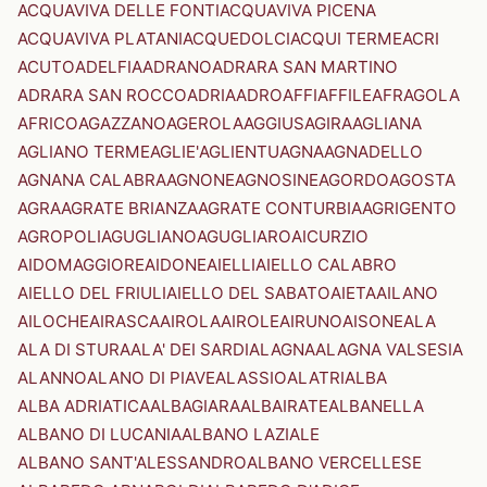
ACQUAVIVA DELLE FONTI
ACQUAVIVA PICENA
ACQUAVIVA PLATANI
ACQUEDOLCI
ACQUI TERME
ACRI
ACUTO
ADELFIA
ADRANO
ADRARA SAN MARTINO
ADRARA SAN ROCCO
ADRIA
ADRO
AFFI
AFFILE
AFRAGOLA
AFRICO
AGAZZANO
AGEROLA
AGGIUS
AGIRA
AGLIANA
AGLIANO TERME
AGLIE'
AGLIENTU
AGNA
AGNADELLO
AGNANA CALABRA
AGNONE
AGNOSINE
AGORDO
AGOSTA
AGRA
AGRATE BRIANZA
AGRATE CONTURBIA
AGRIGENTO
AGROPOLI
AGUGLIANO
AGUGLIARO
AICURZIO
AIDOMAGGIORE
AIDONE
AIELLI
AIELLO CALABRO
AIELLO DEL FRIULI
AIELLO DEL SABATO
AIETA
AILANO
AILOCHE
AIRASCA
AIROLA
AIROLE
AIRUNO
AISONE
ALA
ALA DI STURA
ALA' DEI SARDI
ALAGNA
ALAGNA VALSESIA
ALANNO
ALANO DI PIAVE
ALASSIO
ALATRI
ALBA
ALBA ADRIATICA
ALBAGIARA
ALBAIRATE
ALBANELLA
ALBANO DI LUCANIA
ALBANO LAZIALE
ALBANO SANT'ALESSANDRO
ALBANO VERCELLESE