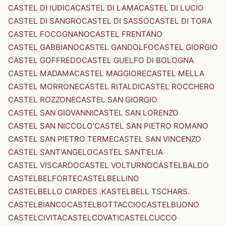
CASTEL DI IUDICA
CASTEL DI LAMA
CASTEL DI LUCIO
CASTEL DI SANGRO
CASTEL DI SASSO
CASTEL DI TORA
CASTEL FOCOGNANO
CASTEL FRENTANO
CASTEL GABBIANO
CASTEL GANDOLFO
CASTEL GIORGIO
CASTEL GOFFREDO
CASTEL GUELFO DI BOLOGNA
CASTEL MADAMA
CASTEL MAGGIORE
CASTEL MELLA
CASTEL MORRONE
CASTEL RITALDI
CASTEL ROCCHERO
CASTEL ROZZONE
CASTEL SAN GIORGIO
CASTEL SAN GIOVANNI
CASTEL SAN LORENZO
CASTEL SAN NICCOLO'
CASTEL SAN PIETRO ROMANO
CASTEL SAN PIETRO TERME
CASTEL SAN VINCENZO
CASTEL SANT'ANGELO
CASTEL SANT'ELIA
CASTEL VISCARDO
CASTEL VOLTURNO
CASTELBALDO
CASTELBELFORTE
CASTELBELLINO
CASTELBELLO CIARDES .KASTELBELL TSCHARS.
CASTELBIANCO
CASTELBOTTACCIO
CASTELBUONO
CASTELCIVITA
CASTELCOVATI
CASTELCUCCO