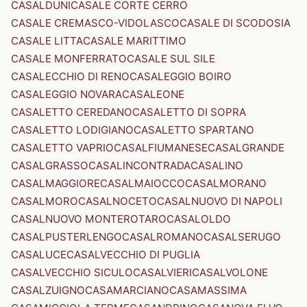
CASALDUNI
CASALE CORTE CERRO
CASALE CREMASCO-VIDOLASCO
CASALE DI SCODOSIA
CASALE LITTA
CASALE MARITTIMO
CASALE MONFERRATO
CASALE SUL SILE
CASALECCHIO DI RENO
CASALEGGIO BOIRO
CASALEGGIO NOVARA
CASALEONE
CASALETTO CEREDANO
CASALETTO DI SOPRA
CASALETTO LODIGIANO
CASALETTO SPARTANO
CASALETTO VAPRIO
CASALFIUMANESE
CASALGRANDE
CASALGRASSO
CASALINCONTRADA
CASALINO
CASALMAGGIORE
CASALMAIOCCO
CASALMORANO
CASALMORO
CASALNOCETO
CASALNUOVO DI NAPOLI
CASALNUOVO MONTEROTARO
CASALOLDO
CASALPUSTERLENGO
CASALROMANO
CASALSERUGO
CASALUCE
CASALVECCHIO DI PUGLIA
CASALVECCHIO SICULO
CASALVIERI
CASALVOLONE
CASALZUIGNO
CASAMARCIANO
CASAMASSIMA