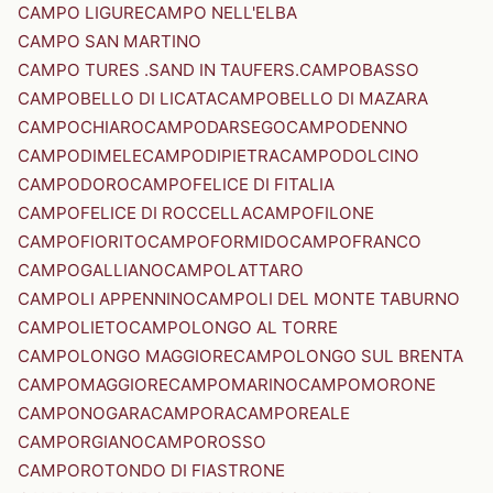
CAMPO LIGURE
CAMPO NELL'ELBA
CAMPO SAN MARTINO
CAMPO TURES .SAND IN TAUFERS.
CAMPOBASSO
CAMPOBELLO DI LICATA
CAMPOBELLO DI MAZARA
CAMPOCHIARO
CAMPODARSEGO
CAMPODENNO
CAMPODIMELE
CAMPODIPIETRA
CAMPODOLCINO
CAMPODORO
CAMPOFELICE DI FITALIA
CAMPOFELICE DI ROCCELLA
CAMPOFILONE
CAMPOFIORITO
CAMPOFORMIDO
CAMPOFRANCO
CAMPOGALLIANO
CAMPOLATTARO
CAMPOLI APPENNINO
CAMPOLI DEL MONTE TABURNO
CAMPOLIETO
CAMPOLONGO AL TORRE
CAMPOLONGO MAGGIORE
CAMPOLONGO SUL BRENTA
CAMPOMAGGIORE
CAMPOMARINO
CAMPOMORONE
CAMPONOGARA
CAMPORA
CAMPOREALE
CAMPORGIANO
CAMPOROSSO
CAMPOROTONDO DI FIASTRONE