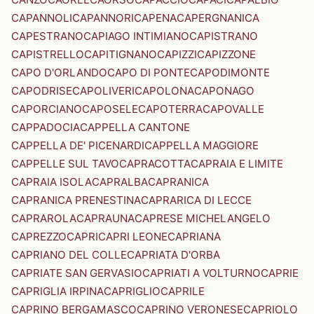
CAPANNOLI
CAPANNORI
CAPENA
CAPERGNANICA
CAPESTRANO
CAPIAGO INTIMIANO
CAPISTRANO
CAPISTRELLO
CAPITIGNANO
CAPIZZI
CAPIZZONE
CAPO D'ORLANDO
CAPO DI PONTE
CAPODIMONTE
CAPODRISE
CAPOLIVERI
CAPOLONA
CAPONAGO
CAPORCIANO
CAPOSELE
CAPOTERRA
CAPOVALLE
CAPPADOCIA
CAPPELLA CANTONE
CAPPELLA DE' PICENARDI
CAPPELLA MAGGIORE
CAPPELLE SUL TAVO
CAPRACOTTA
CAPRAIA E LIMITE
CAPRAIA ISOLA
CAPRALBA
CAPRANICA
CAPRANICA PRENESTINA
CAPRARICA DI LECCE
CAPRAROLA
CAPRAUNA
CAPRESE MICHELANGELO
CAPREZZO
CAPRI
CAPRI LEONE
CAPRIANA
CAPRIANO DEL COLLE
CAPRIATA D'ORBA
CAPRIATE SAN GERVASIO
CAPRIATI A VOLTURNO
CAPRIE
CAPRIGLIA IRPINA
CAPRIGLIO
CAPRILE
CAPRINO BERGAMASCO
CAPRINO VERONESE
CAPRIOLO