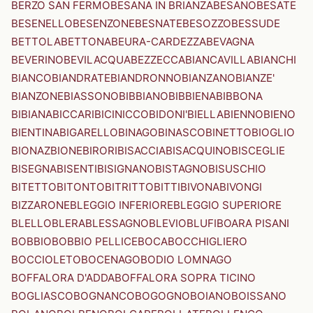
BERZO SAN FERMO
BESANA IN BRIANZA
BESANO
BESATE
BESENELLO
BESENZONE
BESNATE
BESOZZO
BESSUDE
BETTOLA
BETTONA
BEURA-CARDEZZA
BEVAGNA
BEVERINO
BEVILACQUA
BEZZECCA
BIANCAVILLA
BIANCHI
BIANCO
BIANDRATE
BIANDRONNO
BIANZANO
BIANZE'
BIANZONE
BIASSONO
BIBBIANO
BIBBIENA
BIBBONA
BIBIANA
BICCARI
BICINICCO
BIDONI'
BIELLA
BIENNO
BIENO
BIENTINA
BIGARELLO
BINAGO
BINASCO
BINETTO
BIOGLIO
BIONAZ
BIONE
BIRORI
BISACCIA
BISACQUINO
BISCEGLIE
BISEGNA
BISENTI
BISIGNANO
BISTAGNO
BISUSCHIO
BITETTO
BITONTO
BITRITTO
BITTI
BIVONA
BIVONGI
BIZZARONE
BLEGGIO INFERIORE
BLEGGIO SUPERIORE
BLELLO
BLERA
BLESSAGNO
BLEVIO
BLUFI
BOARA PISANI
BOBBIO
BOBBIO PELLICE
BOCA
BOCCHIGLIERO
BOCCIOLETO
BOCENAGO
BODIO LOMNAGO
BOFFALORA D'ADDA
BOFFALORA SOPRA TICINO
BOGLIASCO
BOGNANCO
BOGOGNO
BOIANO
BOISSANO