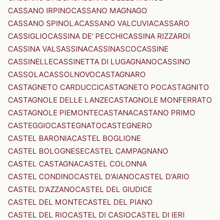
CASSANO IRPINO
CASSANO MAGNAGO
CASSANO SPINOLA
CASSANO VALCUVIA
CASSARO
CASSIGLIO
CASSINA DE' PECCHI
CASSINA RIZZARDI
CASSINA VALSASSINA
CASSINASCO
CASSINE
CASSINELLE
CASSINETTA DI LUGAGNANO
CASSINO
CASSOLA
CASSOLNOVO
CASTAGNARO
CASTAGNETO CARDUCCI
CASTAGNETO PO
CASTAGNITO
CASTAGNOLE DELLE LANZE
CASTAGNOLE MONFERRATO
CASTAGNOLE PIEMONTE
CASTANA
CASTANO PRIMO
CASTEGGIO
CASTEGNATO
CASTEGNERO
CASTEL BARONIA
CASTEL BOGLIONE
CASTEL BOLOGNESE
CASTEL CAMPAGNANO
CASTEL CASTAGNA
CASTEL COLONNA
CASTEL CONDINO
CASTEL D'AIANO
CASTEL D'ARIO
CASTEL D'AZZANO
CASTEL DEL GIUDICE
CASTEL DEL MONTE
CASTEL DEL PIANO
CASTEL DEL RIO
CASTEL DI CASIO
CASTEL DI IERI