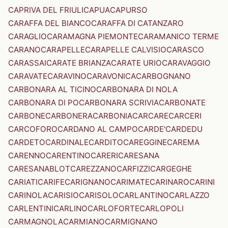
CAPRIVA DEL FRIULI
CAPUA
CAPURSO
CARAFFA DEL BIANCO
CARAFFA DI CATANZARO
CARAGLIO
CARAMAGNA PIEMONTE
CARAMANICO TERME
CARANO
CARAPELLE
CARAPELLE CALVISIO
CARASCO
CARASSAI
CARATE BRIANZA
CARATE URIO
CARAVAGGIO
CARAVATE
CARAVINO
CARAVONICA
CARBOGNANO
CARBONARA AL TICINO
CARBONARA DI NOLA
CARBONARA DI PO
CARBONARA SCRIVIA
CARBONATE
CARBONE
CARBONERA
CARBONIA
CARCARE
CARCERI
CARCOFORO
CARDANO AL CAMPO
CARDE'
CARDEDU
CARDETO
CARDINALE
CARDITO
CAREGGINE
CAREMA
CARENNO
CARENTINO
CARERI
CARESANA
CARESANABLOT
CAREZZANO
CARFIZZI
CARGEGHE
CARIATI
CARIFE
CARIGNANO
CARIMATE
CARINARO
CARINI
CARINOLA
CARISIO
CARISOLO
CARLANTINO
CARLAZZO
CARLENTINI
CARLINO
CARLOFORTE
CARLOPOLI
CARMAGNOLA
CARMIANO
CARMIGNANO