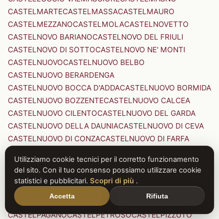
CASTELMARTE
CASTELMASSA
CASTELMAURO
CASTELMEZZANO
CASTELMOLA
CASTELNOVETTO
CASTELNOVO BARIANO
CASTELNOVO DEL FRIULI
CASTELNOVO DI SOTTO
CASTELNOVO NE' MONTI
CASTELNUOVO
CASTELNUOVO BELBO
CASTELNUOVO BERARDENGA
CASTELNUOVO BOCCA D'ADDA
CASTELNUOVO BORMIDA
CASTELNUOVO BOZZENTE
CASTELNUOVO CALCEA
CASTELNUOVO CILENTO
CASTELNUOVO DEL GARDA
CASTELNUOVO DELLA DAUNIA
CASTELNUOVO DI CEVA
CASTELNUOVO DI CONZA
CASTELNUOVO DI FARFA
CASTELNUOVO DI GARFAGNANA
Utilizziamo cookie tecnici per il corretto funzionamento
CASTELNUOVO DI PORTO
CASTELNUOVO DON BOSCO
del sito. Con il tuo consenso possiamo utilizzare cookie
CASTELNUOVO MAGRA
CASTELNUOVO NIGRA
statistici e pubblicitari.
Scopri di più
.
CASTELNUOVO PARANO
CASTELNUOVO RANGONE
Accetta
Rifiuta
CASTELNUOVO SCRIVIA
CASTELNUOVO VAL DI CECINA
CASTELPAGANO
CASTELPETROSO
CASTELPIZZUTO