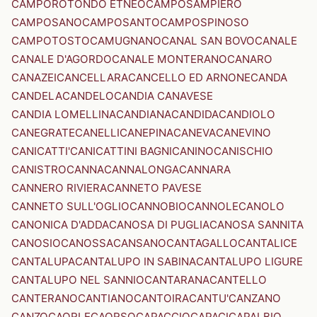
CAMPOROTONDO ETNEO
CAMPOSAMPIERO
CAMPOSANO
CAMPOSANTO
CAMPOSPINOSO
CAMPOTOSTO
CAMUGNANO
CANAL SAN BOVO
CANALE
CANALE D'AGORDO
CANALE MONTERANO
CANARO
CANAZEI
CANCELLARA
CANCELLO ED ARNONE
CANDA
CANDELA
CANDELO
CANDIA CANAVESE
CANDIA LOMELLINA
CANDIANA
CANDIDA
CANDIOLO
CANEGRATE
CANELLI
CANEPINA
CANEVA
CANEVINO
CANICATTI'
CANICATTINI BAGNI
CANINO
CANISCHIO
CANISTRO
CANNA
CANNALONGA
CANNARA
CANNERO RIVIERA
CANNETO PAVESE
CANNETO SULL'OGLIO
CANNOBIO
CANNOLE
CANOLO
CANONICA D'ADDA
CANOSA DI PUGLIA
CANOSA SANNITA
CANOSIO
CANOSSA
CANSANO
CANTAGALLO
CANTALICE
CANTALUPA
CANTALUPO IN SABINA
CANTALUPO LIGURE
CANTALUPO NEL SANNIO
CANTARANA
CANTELLO
CANTERANO
CANTIANO
CANTOIRA
CANTU'
CANZANO
CANZO
CAORLE
CAORSO
CAPACCIO
CAPACI
CAPALBIO