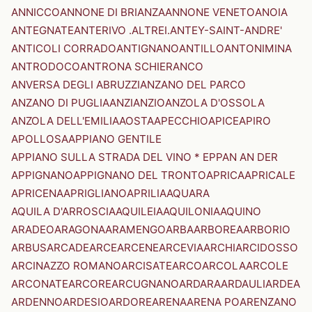
ANNICCO
ANNONE DI BRIANZA
ANNONE VENETO
ANOIA
ANTEGNATE
ANTERIVO .ALTREI.
ANTEY-SAINT-ANDRE'
ANTICOLI CORRADO
ANTIGNANO
ANTILLO
ANTONIMINA
ANTRODOCO
ANTRONA SCHIERANCO
ANVERSA DEGLI ABRUZZI
ANZANO DEL PARCO
ANZANO DI PUGLIA
ANZI
ANZIO
ANZOLA D'OSSOLA
ANZOLA DELL'EMILIA
AOSTA
APECCHIO
APICE
APIRO
APOLLOSA
APPIANO GENTILE
APPIANO SULLA STRADA DEL VINO * EPPAN AN DER
APPIGNANO
APPIGNANO DEL TRONTO
APRICA
APRICALE
APRICENA
APRIGLIANO
APRILIA
AQUARA
AQUILA D'ARROSCIA
AQUILEIA
AQUILONIA
AQUINO
ARADEO
ARAGONA
ARAMENGO
ARBA
ARBOREA
ARBORIO
ARBUS
ARCADE
ARCE
ARCENE
ARCEVIA
ARCHI
ARCIDOSSO
ARCINAZZO ROMANO
ARCISATE
ARCO
ARCOLA
ARCOLE
ARCONATE
ARCORE
ARCUGNANO
ARDARA
ARDAULI
ARDEA
ARDENNO
ARDESIO
ARDORE
ARENA
ARENA PO
ARENZANO