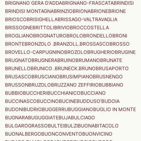
BRIGNANO GERA D'ADDA
BRIGNANO-FRASCATA
BRINDISI
BRINDISI MONTAGNA
BRINZIO
BRIONA
BRIONE
BRIONE
BRIOSCO
BRISIGHELLA
BRISSAGO-VALTRAVAGLIA
BRISSOGNE
BRITTOLI
BRIVIO
BROCCOSTELLA
BROGLIANO
BROGNATURO
BROLO
BRONDELLO
BRONI
BRONTE
BRONZOLO .BRANZOLL.
BROSSASCO
BROSSO
BROVELLO-CARPUGNINO
BROZOLO
BRUGHERIO
BRUGINE
BRUGNATO
BRUGNERA
BRUINO
BRUMANO
BRUNATE
BRUNELLO
BRUNICO .BRUNECK.
BRUNO
BRUSAPORTO
BRUSASCO
BRUSCIANO
BRUSIMPIANO
BRUSNENGO
BRUSSON
BRUZOLO
BRUZZANO ZEFFIRIO
BUBBIANO
BUBBIO
BUCCHERI
BUCCHIANICO
BUCCIANO
BUCCINASCO
BUCCINO
BUCINE
BUDDUSO'
BUDOIA
BUDONI
BUDRIO
BUGGERRU
BUGGIANO
BUGLIO IN MONTE
BUGNARA
BUGUGGIATE
BUJA
BULCIAGO
BULGAROGRASSO
BULTEI
BULZI
BUONABITACOLO
BUONALBERGO
BUONCONVENTO
BUONVICINO