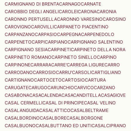
CARMIGNANO DI BRENTA
CARNAGO
CARNATE
CAROBBIO DEGLI ANGELI
CAROLEI
CARONA
CARONIA
CARONNO PERTUSELLA
CARONNO VARESINO
CAROSINO
CAROVIGNO
CAROVILLI
CARPANETO PIACENTINO
CARPANZANO
CARPASIO
CARPEGNA
CARPENEDOLO
CARPENETO
CARPI
CARPIANO
CARPIGNANO SALENTINO
CARPIGNANO SESIA
CARPINETI
CARPINETO DELLA NORA
CARPINETO ROMANO
CARPINETO SINELLO
CARPINO
CARPINONE
CARRARA
CARRE'
CARREGA LIGURE
CARRO
CARRODANO
CARROSIO
CARRU'
CARSOLI
CARTIGLIANO
CARTIGNANO
CARTOCETO
CARTOSIO
CARTURA
CARUGATE
CARUGO
CARUNCHIO
CARVICO
CARZANO
CASABONA
CASACALENDA
CASACANDITELLA
CASAGIOVE
CASAL CERMELLI
CASAL DI PRINCIPE
CASAL VELINO
CASALANGUIDA
CASALATTICO
CASALBELTRAME
CASALBORDINO
CASALBORE
CASALBORGONE
CASALBUONO
CASALBUTTANO ED UNITI
CASALCIPRANO