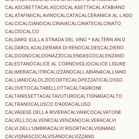
CALASCIBETTA
CALASCIO
CALASETTA
CALATABIANO
CALATAFIMI
CALAVINO
CALCATA
CALCERANICA AL LAGO
CALCI
CALCIANO
CALCINAIA
CALCINATE
CALCINATO
CALCIO
CALCO
CALDARO SULLA STRADA DEL VINO * KALTERN AN D
CALDAROLA
CALDERARA DI RENO
CALDES
CALDIERO
CALDOGNO
CALDONAZZO
CALENDASCO
CALENZANO
CALESTANO
CALICE AL CORNOVIGLIO
CALICE LIGURE
CALIMERA
CALITRI
CALIZZANO
CALLABIANA
CALLIANO
CALLIANO
CALOLZIOCORTE
CALOPEZZATI
CALOSSO
CALOVETO
CALTABELLOTTA
CALTAGIRONE
CALTANISSETTA
CALTAVUTURO
CALTIGNAGA
CALTO
CALTRANO
CALUSCO D'ADDA
CALUSO
CALVAGESE DELLA RIVIERA
CALVANICO
CALVATONE
CALVELLO
CALVENE
CALVENZANO
CALVERA
CALVI
CALVI DELL'UMBRIA
CALVI RISORTA
CALVIGNANO
CALVIGNASCO
CALVISANO
CALVIZZANO