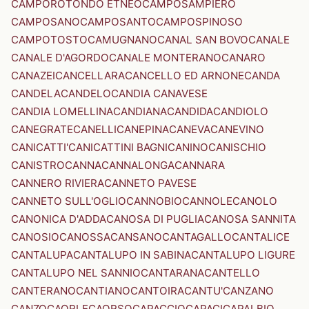
CAMPOROTONDO ETNEO
CAMPOSAMPIERO
CAMPOSANO
CAMPOSANTO
CAMPOSPINOSO
CAMPOTOSTO
CAMUGNANO
CANAL SAN BOVO
CANALE
CANALE D'AGORDO
CANALE MONTERANO
CANARO
CANAZEI
CANCELLARA
CANCELLO ED ARNONE
CANDA
CANDELA
CANDELO
CANDIA CANAVESE
CANDIA LOMELLINA
CANDIANA
CANDIDA
CANDIOLO
CANEGRATE
CANELLI
CANEPINA
CANEVA
CANEVINO
CANICATTI'
CANICATTINI BAGNI
CANINO
CANISCHIO
CANISTRO
CANNA
CANNALONGA
CANNARA
CANNERO RIVIERA
CANNETO PAVESE
CANNETO SULL'OGLIO
CANNOBIO
CANNOLE
CANOLO
CANONICA D'ADDA
CANOSA DI PUGLIA
CANOSA SANNITA
CANOSIO
CANOSSA
CANSANO
CANTAGALLO
CANTALICE
CANTALUPA
CANTALUPO IN SABINA
CANTALUPO LIGURE
CANTALUPO NEL SANNIO
CANTARANA
CANTELLO
CANTERANO
CANTIANO
CANTOIRA
CANTU'
CANZANO
CANZO
CAORLE
CAORSO
CAPACCIO
CAPACI
CAPALBIO