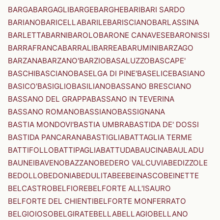
BARGA
BARGAGLI
BARGE
BARGHE
BARI
BARI SARDO
BARIANO
BARICELLA
BARILE
BARISCIANO
BARLASSINA
BARLETTA
BARNI
BAROLO
BARONE CANAVESE
BARONISSI
BARRAFRANCA
BARRALI
BARREA
BARUMINI
BARZAGO
BARZANA
BARZANO'
BARZIO
BASALUZZO
BASCAPE'
BASCHI
BASCIANO
BASELGA DI PINE'
BASELICE
BASIANO
BASICO'
BASIGLIO
BASILIANO
BASSANO BRESCIANO
BASSANO DEL GRAPPA
BASSANO IN TEVERINA
BASSANO ROMANO
BASSIANO
BASSIGNANA
BASTIA MONDOVI'
BASTIA UMBRA
BASTIDA DE' DOSSI
BASTIDA PANCARANA
BASTIGLIA
BATTAGLIA TERME
BATTIFOLLO
BATTIPAGLIA
BATTUDA
BAUCINA
BAULADU
BAUNEI
BAVENO
BAZZANO
BEDERO VALCUVIA
BEDIZZOLE
BEDOLLO
BEDONIA
BEDULITA
BEE
BEINASCO
BEINETTE
BELCASTRO
BELFIORE
BELFORTE ALL'ISAURO
BELFORTE DEL CHIENTI
BELFORTE MONFERRATO
BELGIOIOSO
BELGIRATE
BELLA
BELLAGIO
BELLANO