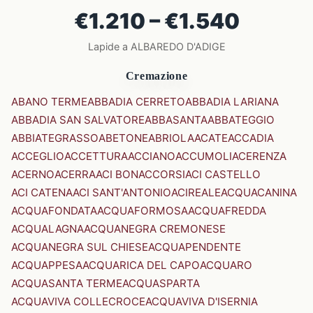
€1.210 – €1.540
Lapide a ALBAREDO D'ADIGE
Cremazione
ABANO TERME
ABBADIA CERRETO
ABBADIA LARIANA
ABBADIA SAN SALVATORE
ABBASANTA
ABBATEGGIO
ABBIATEGRASSO
ABETONE
ABRIOLA
ACATE
ACCADIA
ACCEGLIO
ACCETTURA
ACCIANO
ACCUMOLI
ACERENZA
ACERNO
ACERRA
ACI BONACCORSI
ACI CASTELLO
ACI CATENA
ACI SANT'ANTONIO
ACIREALE
ACQUACANINA
ACQUAFONDATA
ACQUAFORMOSA
ACQUAFREDDA
ACQUALAGNA
ACQUANEGRA CREMONESE
ACQUANEGRA SUL CHIESE
ACQUAPENDENTE
ACQUAPPESA
ACQUARICA DEL CAPO
ACQUARO
ACQUASANTA TERME
ACQUASPARTA
ACQUAVIVA COLLECROCE
ACQUAVIVA D'ISERNIA