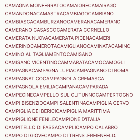
CAMAGNA MONFERRATO
CAMAIORE
CAMAIRAGO
CAMANDONA
CAMASTRA
CAMBIAGO
CAMBIANO
CAMBIASCA
CAMBURZANO
CAMERANA
CAMERANO
CAMERANO CASASCO
CAMERATA CORNELLO
CAMERATA NUOVA
CAMERATA PICENA
CAMERI
CAMERINO
CAMEROTA
CAMIGLIANO
CAMINATA
CAMINO
CAMINO AL TAGLIAMENTO
CAMISANO
CAMISANO VICENTINO
CAMMARATA
CAMO
CAMOGLI
CAMPAGNA
CAMPAGNA LUPIA
CAMPAGNANO DI ROMA
CAMPAGNATICO
CAMPAGNOLA CREMASCA
CAMPAGNOLA EMILIA
CAMPANA
CAMPARADA
CAMPEGINE
CAMPELLO SUL CLITUNNO
CAMPERTOGNO
CAMPI BISENZIO
CAMPI SALENTINA
CAMPIGLIA CERVO
CAMPIGLIA DEI BERICI
CAMPIGLIA MARITTIMA
CAMPIGLIONE FENILE
CAMPIONE D'ITALIA
CAMPITELLO DI FASSA
CAMPLI
CAMPO CALABRO
CAMPO DI GIOVE
CAMPO DI TRENS .FREIENFELD.