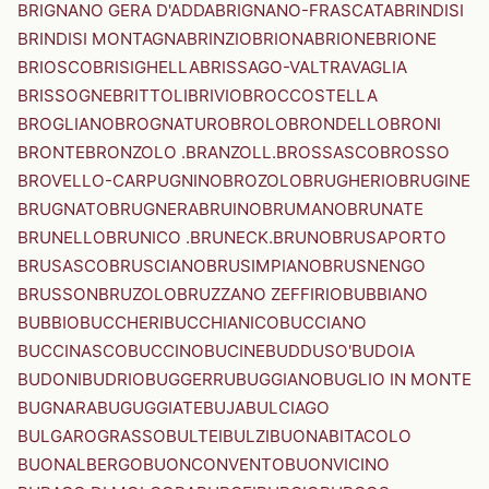
BRIGNANO GERA D'ADDA
BRIGNANO-FRASCATA
BRINDISI
BRINDISI MONTAGNA
BRINZIO
BRIONA
BRIONE
BRIONE
BRIOSCO
BRISIGHELLA
BRISSAGO-VALTRAVAGLIA
BRISSOGNE
BRITTOLI
BRIVIO
BROCCOSTELLA
BROGLIANO
BROGNATURO
BROLO
BRONDELLO
BRONI
BRONTE
BRONZOLO .BRANZOLL.
BROSSASCO
BROSSO
BROVELLO-CARPUGNINO
BROZOLO
BRUGHERIO
BRUGINE
BRUGNATO
BRUGNERA
BRUINO
BRUMANO
BRUNATE
BRUNELLO
BRUNICO .BRUNECK.
BRUNO
BRUSAPORTO
BRUSASCO
BRUSCIANO
BRUSIMPIANO
BRUSNENGO
BRUSSON
BRUZOLO
BRUZZANO ZEFFIRIO
BUBBIANO
BUBBIO
BUCCHERI
BUCCHIANICO
BUCCIANO
BUCCINASCO
BUCCINO
BUCINE
BUDDUSO'
BUDOIA
BUDONI
BUDRIO
BUGGERRU
BUGGIANO
BUGLIO IN MONTE
BUGNARA
BUGUGGIATE
BUJA
BULCIAGO
BULGAROGRASSO
BULTEI
BULZI
BUONABITACOLO
BUONALBERGO
BUONCONVENTO
BUONVICINO