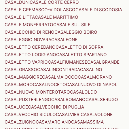
CASALDUNI
CASALE CORTE CERRO
CASALE CREMASCO-VIDOLASCO
CASALE DI SCODOSIA
CASALE LITTA
CASALE MARITTIMO
CASALE MONFERRATO
CASALE SUL SILE
CASALECCHIO DI RENO
CASALEGGIO BOIRO
CASALEGGIO NOVARA
CASALEONE
CASALETTO CEREDANO
CASALETTO DI SOPRA
CASALETTO LODIGIANO
CASALETTO SPARTANO
CASALETTO VAPRIO
CASALFIUMANESE
CASALGRANDE
CASALGRASSO
CASALINCONTRADA
CASALINO
CASALMAGGIORE
CASALMAIOCCO
CASALMORANO
CASALMORO
CASALNOCETO
CASALNUOVO DI NAPOLI
CASALNUOVO MONTEROTARO
CASALOLDO
CASALPUSTERLENGO
CASALROMANO
CASALSERUGO
CASALUCE
CASALVECCHIO DI PUGLIA
CASALVECCHIO SICULO
CASALVIERI
CASALVOLONE
CASALZUIGNO
CASAMARCIANO
CASAMASSIMA