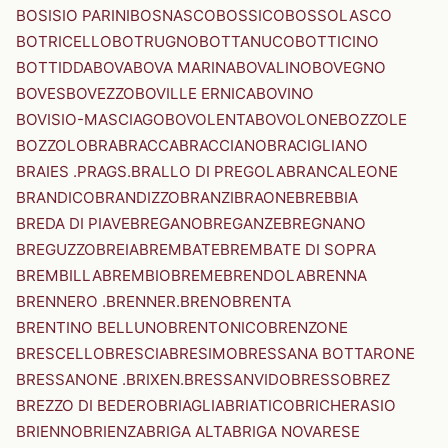
BOSISIO PARINI
BOSNASCO
BOSSICO
BOSSOLASCO
BOTRICELLO
BOTRUGNO
BOTTANUCO
BOTTICINO
BOTTIDDA
BOVA
BOVA MARINA
BOVALINO
BOVEGNO
BOVES
BOVEZZO
BOVILLE ERNICA
BOVINO
BOVISIO-MASCIAGO
BOVOLENTA
BOVOLONE
BOZZOLE
BOZZOLO
BRA
BRACCA
BRACCIANO
BRACIGLIANO
BRAIES .PRAGS.
BRALLO DI PREGOLA
BRANCALEONE
BRANDICO
BRANDIZZO
BRANZI
BRAONE
BREBBIA
BREDA DI PIAVE
BREGANO
BREGANZE
BREGNANO
BREGUZZO
BREIA
BREMBATE
BREMBATE DI SOPRA
BREMBILLA
BREMBIO
BREME
BRENDOLA
BRENNA
BRENNERO .BRENNER.
BRENO
BRENTA
BRENTINO BELLUNO
BRENTONICO
BRENZONE
BRESCELLO
BRESCIA
BRESIMO
BRESSANA BOTTARONE
BRESSANONE .BRIXEN.
BRESSANVIDO
BRESSO
BREZ
BREZZO DI BEDERO
BRIAGLIA
BRIATICO
BRICHERASIO
BRIENNO
BRIENZA
BRIGA ALTA
BRIGA NOVARESE