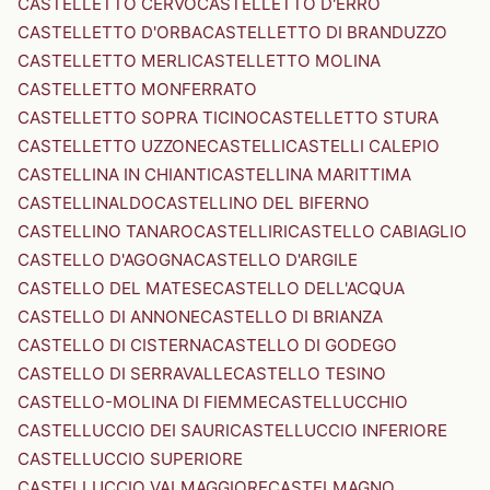
CASTELLETTO CERVO
CASTELLETTO D'ERRO
CASTELLETTO D'ORBA
CASTELLETTO DI BRANDUZZO
CASTELLETTO MERLI
CASTELLETTO MOLINA
CASTELLETTO MONFERRATO
CASTELLETTO SOPRA TICINO
CASTELLETTO STURA
CASTELLETTO UZZONE
CASTELLI
CASTELLI CALEPIO
CASTELLINA IN CHIANTI
CASTELLINA MARITTIMA
CASTELLINALDO
CASTELLINO DEL BIFERNO
CASTELLINO TANARO
CASTELLIRI
CASTELLO CABIAGLIO
CASTELLO D'AGOGNA
CASTELLO D'ARGILE
CASTELLO DEL MATESE
CASTELLO DELL'ACQUA
CASTELLO DI ANNONE
CASTELLO DI BRIANZA
CASTELLO DI CISTERNA
CASTELLO DI GODEGO
CASTELLO DI SERRAVALLE
CASTELLO TESINO
CASTELLO-MOLINA DI FIEMME
CASTELLUCCHIO
CASTELLUCCIO DEI SAURI
CASTELLUCCIO INFERIORE
CASTELLUCCIO SUPERIORE
CASTELLUCCIO VALMAGGIORE
CASTELMAGNO