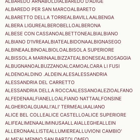
ALBAREDO ARNABOLDI
ALBAREDO D'ADIGE
ALBAREDO PER SAN MARCO
ALBARETO
ALBARETTO DELLA TORRE
ALBAVILLA
ALBENGA
ALBERA LIGURE
ALBEROBELLO
ALBERONA
ALBESE CON CASSANO
ALBETTONE
ALBI
ALBIANO
ALBIANO D'IVREA
ALBIATE
ALBIDONA
ALBIGNASEGO
ALBINEA
ALBINO
ALBIOLO
ALBISOLA SUPERIORE
ALBISSOLA MARINA
ALBIZZATE
ALBONESE
ALBOSAGGIA
ALBUGNANO
ALBUZZANO
ALCAMO
ALCARA LI FUSI
ALDENO
ALDINO .ALDEIN.
ALES
ALESSANDRIA
ALESSANDRIA DEL CARRETTO
ALESSANDRIA DELLA ROCCA
ALESSANO
ALEZIO
ALFANO
ALFEDENA
ALFIANELLO
ALFIANO NATTA
ALFONSINE
ALGHERO
ALGUA
ALI'
ALI' TERME
ALIA
ALIANO
ALICE BEL COLLE
ALICE CASTELLO
ALICE SUPERIORE
ALIFE
ALIMENA
ALIMINUSA
ALLAI
ALLEGHE
ALLEIN
ALLERONA
ALLISTE
ALLUMIERE
ALLUVIONI CAMBIO'
ALME'
ALMENNO SAN BARTOLOMEO