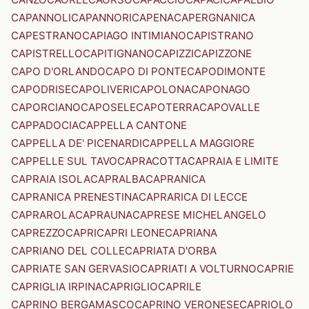
CAPANNOLI
CAPANNORI
CAPENA
CAPERGNANICA
CAPESTRANO
CAPIAGO INTIMIANO
CAPISTRANO
CAPISTRELLO
CAPITIGNANO
CAPIZZI
CAPIZZONE
CAPO D'ORLANDO
CAPO DI PONTE
CAPODIMONTE
CAPODRISE
CAPOLIVERI
CAPOLONA
CAPONAGO
CAPORCIANO
CAPOSELE
CAPOTERRA
CAPOVALLE
CAPPADOCIA
CAPPELLA CANTONE
CAPPELLA DE' PICENARDI
CAPPELLA MAGGIORE
CAPPELLE SUL TAVO
CAPRACOTTA
CAPRAIA E LIMITE
CAPRAIA ISOLA
CAPRALBA
CAPRANICA
CAPRANICA PRENESTINA
CAPRARICA DI LECCE
CAPRAROLA
CAPRAUNA
CAPRESE MICHELANGELO
CAPREZZO
CAPRI
CAPRI LEONE
CAPRIANA
CAPRIANO DEL COLLE
CAPRIATA D'ORBA
CAPRIATE SAN GERVASIO
CAPRIATI A VOLTURNO
CAPRIE
CAPRIGLIA IRPINA
CAPRIGLIO
CAPRILE
CAPRINO BERGAMASCO
CAPRINO VERONESE
CAPRIOLO