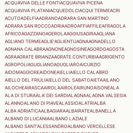
ACQUAVIVA DELLE FONTI
ACQUAVIVA PICENA
ACQUAVIVA PLATANI
ACQUEDOLCI
ACQUI TERME
ACRI
ACUTO
ADELFIA
ADRANO
ADRARA SAN MARTINO
ADRARA SAN ROCCO
ADRIA
ADRO
AFFI
AFFILE
AFRAGOLA
AFRICO
AGAZZANO
AGEROLA
AGGIUS
AGIRA
AGLIANA
AGLIANO TERME
AGLIE'
AGLIENTU
AGNA
AGNADELLO
AGNANA CALABRA
AGNONE
AGNOSINE
AGORDO
AGOSTA
AGRA
AGRATE BRIANZA
AGRATE CONTURBIA
AGRIGENTO
AGROPOLI
AGUGLIANO
AGUGLIARO
AICURZIO
AIDOMAGGIORE
AIDONE
AIELLI
AIELLO CALABRO
AIELLO DEL FRIULI
AIELLO DEL SABATO
AIETA
AILANO
AILOCHE
AIRASCA
AIROLA
AIROLE
AIRUNO
AISONE
ALA
ALA DI STURA
ALA' DEI SARDI
ALAGNA
ALAGNA VALSESIA
ALANNO
ALANO DI PIAVE
ALASSIO
ALATRI
ALBA
ALBA ADRIATICA
ALBAGIARA
ALBAIRATE
ALBANELLA
ALBANO DI LUCANIA
ALBANO LAZIALE
ALBANO SANT'ALESSANDRO
ALBANO VERCELLESE