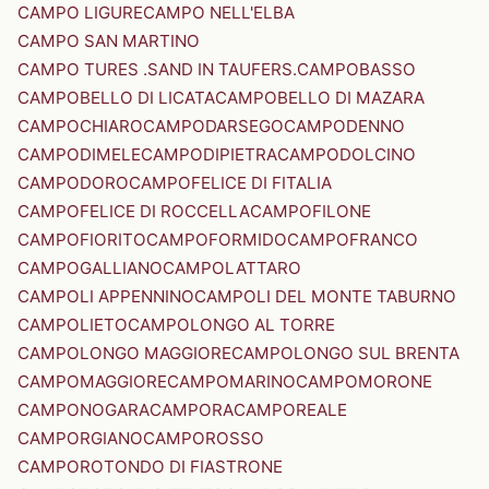
CAMPO LIGURE
CAMPO NELL'ELBA
CAMPO SAN MARTINO
CAMPO TURES .SAND IN TAUFERS.
CAMPOBASSO
CAMPOBELLO DI LICATA
CAMPOBELLO DI MAZARA
CAMPOCHIARO
CAMPODARSEGO
CAMPODENNO
CAMPODIMELE
CAMPODIPIETRA
CAMPODOLCINO
CAMPODORO
CAMPOFELICE DI FITALIA
CAMPOFELICE DI ROCCELLA
CAMPOFILONE
CAMPOFIORITO
CAMPOFORMIDO
CAMPOFRANCO
CAMPOGALLIANO
CAMPOLATTARO
CAMPOLI APPENNINO
CAMPOLI DEL MONTE TABURNO
CAMPOLIETO
CAMPOLONGO AL TORRE
CAMPOLONGO MAGGIORE
CAMPOLONGO SUL BRENTA
CAMPOMAGGIORE
CAMPOMARINO
CAMPOMORONE
CAMPONOGARA
CAMPORA
CAMPOREALE
CAMPORGIANO
CAMPOROSSO
CAMPOROTONDO DI FIASTRONE