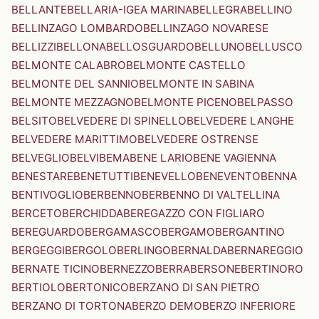
BELLANTE
BELLARIA-IGEA MARINA
BELLEGRA
BELLINO
BELLINZAGO LOMBARDO
BELLINZAGO NOVARESE
BELLIZZI
BELLONA
BELLOSGUARDO
BELLUNO
BELLUSCO
BELMONTE CALABRO
BELMONTE CASTELLO
BELMONTE DEL SANNIO
BELMONTE IN SABINA
BELMONTE MEZZAGNO
BELMONTE PICENO
BELPASSO
BELSITO
BELVEDERE DI SPINELLO
BELVEDERE LANGHE
BELVEDERE MARITTIMO
BELVEDERE OSTRENSE
BELVEGLIO
BELVI
BEMA
BENE LARIO
BENE VAGIENNA
BENESTARE
BENETUTTI
BENEVELLO
BENEVENTO
BENNA
BENTIVOGLIO
BERBENNO
BERBENNO DI VALTELLINA
BERCETO
BERCHIDDA
BEREGAZZO CON FIGLIARO
BEREGUARDO
BERGAMASCO
BERGAMO
BERGANTINO
BERGEGGI
BERGOLO
BERLINGO
BERNALDA
BERNAREGGIO
BERNATE TICINO
BERNEZZO
BERRA
BERSONE
BERTINORO
BERTIOLO
BERTONICO
BERZANO DI SAN PIETRO
BERZANO DI TORTONA
BERZO DEMO
BERZO INFERIORE