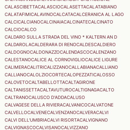
CALASCIBETTA
CALASCIO
CALASETTA
CALATABIANO
CALATAFIMI
CALAVINO
CALCATA
CALCERANICA AL LAGO
CALCI
CALCIANO
CALCINAIA
CALCINATE
CALCINATO
CALCIO
CALCO
CALDARO SULLA STRADA DEL VINO * KALTERN AN D
CALDAROLA
CALDERARA DI RENO
CALDES
CALDIERO
CALDOGNO
CALDONAZZO
CALENDASCO
CALENZANO
CALESTANO
CALICE AL CORNOVIGLIO
CALICE LIGURE
CALIMERA
CALITRI
CALIZZANO
CALLABIANA
CALLIANO
CALLIANO
CALOLZIOCORTE
CALOPEZZATI
CALOSSO
CALOVETO
CALTABELLOTTA
CALTAGIRONE
CALTANISSETTA
CALTAVUTURO
CALTIGNAGA
CALTO
CALTRANO
CALUSCO D'ADDA
CALUSO
CALVAGESE DELLA RIVIERA
CALVANICO
CALVATONE
CALVELLO
CALVENE
CALVENZANO
CALVERA
CALVI
CALVI DELL'UMBRIA
CALVI RISORTA
CALVIGNANO
CALVIGNASCO
CALVISANO
CALVIZZANO