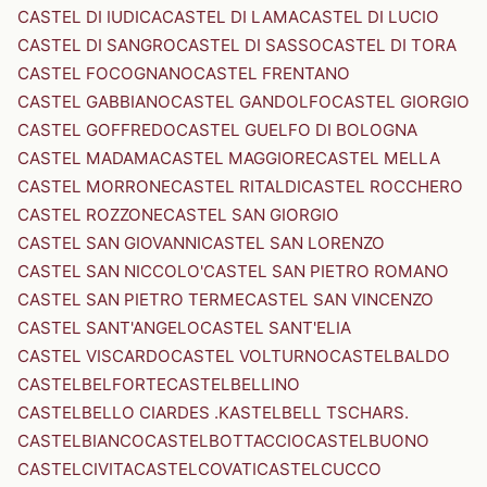
CASTEL DI IUDICA
CASTEL DI LAMA
CASTEL DI LUCIO
CASTEL DI SANGRO
CASTEL DI SASSO
CASTEL DI TORA
CASTEL FOCOGNANO
CASTEL FRENTANO
CASTEL GABBIANO
CASTEL GANDOLFO
CASTEL GIORGIO
CASTEL GOFFREDO
CASTEL GUELFO DI BOLOGNA
CASTEL MADAMA
CASTEL MAGGIORE
CASTEL MELLA
CASTEL MORRONE
CASTEL RITALDI
CASTEL ROCCHERO
CASTEL ROZZONE
CASTEL SAN GIORGIO
CASTEL SAN GIOVANNI
CASTEL SAN LORENZO
CASTEL SAN NICCOLO'
CASTEL SAN PIETRO ROMANO
CASTEL SAN PIETRO TERME
CASTEL SAN VINCENZO
CASTEL SANT'ANGELO
CASTEL SANT'ELIA
CASTEL VISCARDO
CASTEL VOLTURNO
CASTELBALDO
CASTELBELFORTE
CASTELBELLINO
CASTELBELLO CIARDES .KASTELBELL TSCHARS.
CASTELBIANCO
CASTELBOTTACCIO
CASTELBUONO
CASTELCIVITA
CASTELCOVATI
CASTELCUCCO