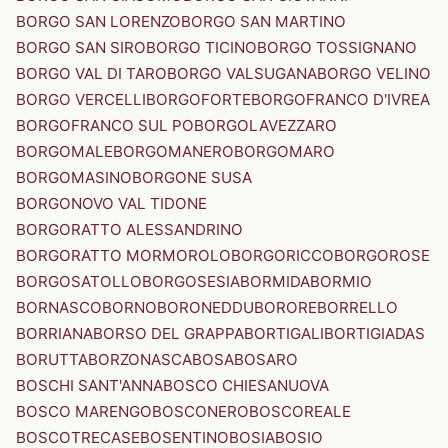
BORGO SAN LORENZO
BORGO SAN MARTINO
BORGO SAN SIRO
BORGO TICINO
BORGO TOSSIGNANO
BORGO VAL DI TARO
BORGO VALSUGANA
BORGO VELINO
BORGO VERCELLI
BORGOFORTE
BORGOFRANCO D'IVREA
BORGOFRANCO SUL PO
BORGOLAVEZZARO
BORGOMALE
BORGOMANERO
BORGOMARO
BORGOMASINO
BORGONE SUSA
BORGONOVO VAL TIDONE
BORGORATTO ALESSANDRINO
BORGORATTO MORMOROLO
BORGORICCO
BORGOROSE
BORGOSATOLLO
BORGOSESIA
BORMIDA
BORMIO
BORNASCO
BORNO
BORONEDDU
BORORE
BORRELLO
BORRIANA
BORSO DEL GRAPPA
BORTIGALI
BORTIGIADAS
BORUTTA
BORZONASCA
BOSA
BOSARO
BOSCHI SANT'ANNA
BOSCO CHIESANUOVA
BOSCO MARENGO
BOSCONERO
BOSCOREALE
BOSCOTRECASE
BOSENTINO
BOSIA
BOSIO