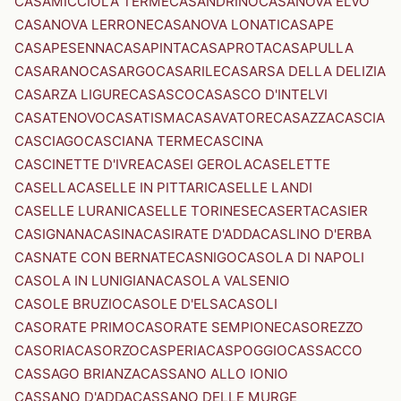
CASAMICCIOLA TERME
CASANDRINO
CASANOVA ELVO
CASANOVA LERRONE
CASANOVA LONATI
CASAPE
CASAPESENNA
CASAPINTA
CASAPROTA
CASAPULLA
CASARANO
CASARGO
CASARILE
CASARSA DELLA DELIZIA
CASARZA LIGURE
CASASCO
CASASCO D'INTELVI
CASATENOVO
CASATISMA
CASAVATORE
CASAZZA
CASCIA
CASCIAGO
CASCIANA TERME
CASCINA
CASCINETTE D'IVREA
CASEI GEROLA
CASELETTE
CASELLA
CASELLE IN PITTARI
CASELLE LANDI
CASELLE LURANI
CASELLE TORINESE
CASERTA
CASIER
CASIGNANA
CASINA
CASIRATE D'ADDA
CASLINO D'ERBA
CASNATE CON BERNATE
CASNIGO
CASOLA DI NAPOLI
CASOLA IN LUNIGIANA
CASOLA VALSENIO
CASOLE BRUZIO
CASOLE D'ELSA
CASOLI
CASORATE PRIMO
CASORATE SEMPIONE
CASOREZZO
CASORIA
CASORZO
CASPERIA
CASPOGGIO
CASSACCO
CASSAGO BRIANZA
CASSANO ALLO IONIO
CASSANO D'ADDA
CASSANO DELLE MURGE