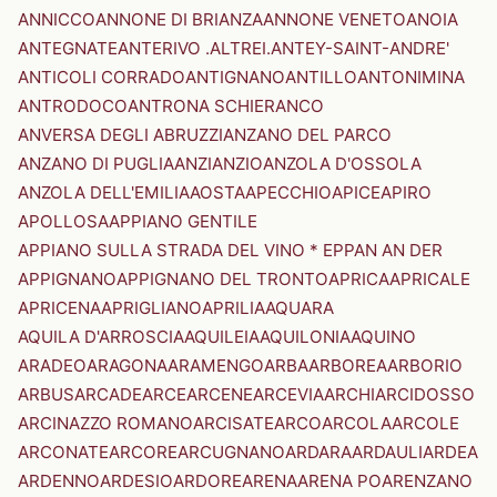
ANNICCO
ANNONE DI BRIANZA
ANNONE VENETO
ANOIA
ANTEGNATE
ANTERIVO .ALTREI.
ANTEY-SAINT-ANDRE'
ANTICOLI CORRADO
ANTIGNANO
ANTILLO
ANTONIMINA
ANTRODOCO
ANTRONA SCHIERANCO
ANVERSA DEGLI ABRUZZI
ANZANO DEL PARCO
ANZANO DI PUGLIA
ANZI
ANZIO
ANZOLA D'OSSOLA
ANZOLA DELL'EMILIA
AOSTA
APECCHIO
APICE
APIRO
APOLLOSA
APPIANO GENTILE
APPIANO SULLA STRADA DEL VINO * EPPAN AN DER
APPIGNANO
APPIGNANO DEL TRONTO
APRICA
APRICALE
APRICENA
APRIGLIANO
APRILIA
AQUARA
AQUILA D'ARROSCIA
AQUILEIA
AQUILONIA
AQUINO
ARADEO
ARAGONA
ARAMENGO
ARBA
ARBOREA
ARBORIO
ARBUS
ARCADE
ARCE
ARCENE
ARCEVIA
ARCHI
ARCIDOSSO
ARCINAZZO ROMANO
ARCISATE
ARCO
ARCOLA
ARCOLE
ARCONATE
ARCORE
ARCUGNANO
ARDARA
ARDAULI
ARDEA
ARDENNO
ARDESIO
ARDORE
ARENA
ARENA PO
ARENZANO