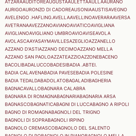
ATZARA
AUDITORE
AUGUSTA
AULETTA
AULLA
AURANO
AURIGO
AURONZO DI CADORE
AUSONIA
AUSTIS
AVEGNO
AVELENGO .HAFLING.
AVELLA
AVELLINO
AVERARA
AVERSA
AVETRANA
AVEZZANO
AVIANO
AVIATICO
AVIGLIANA
AVIGLIANO
AVIGLIANO UMBRO
AVIO
AVISE
AVOLA
AVOLASCA
AYAS
AYMAVILLES
AZEGLIO
AZZANELLO
AZZANO D'ASTI
AZZANO DECIMO
AZZANO MELLA
AZZANO SAN PAOLO
AZZATE
AZZIO
AZZONE
BACENO
BACOLI
BADALUCCO
BADESI
BADIA .ABTEI.
BADIA CALAVENA
BADIA PAVESE
BADIA POLESINE
BADIA TEDALDA
BADOLATO
BAGALADI
BAGHERIA
BAGNACAVALLO
BAGNARA CALABRA
BAGNARA DI ROMAGNA
BAGNARIA
BAGNARIA ARSA
BAGNASCO
BAGNATICA
BAGNI DI LUCCA
BAGNO A RIPOLI
BAGNO DI ROMAGNA
BAGNOLI DEL TRIGNO
BAGNOLI DI SOPRA
BAGNOLI IRPINO
BAGNOLO CREMASCO
BAGNOLO DEL SALENTO
BAGNOLO DI PO
BAGNOLO IN PIANO
BAGNOLO MELLA