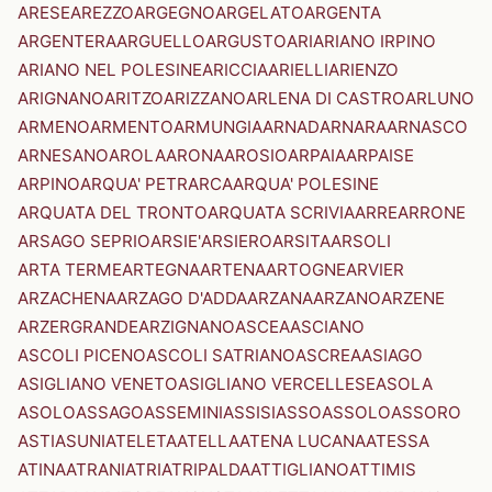
ARESE
AREZZO
ARGEGNO
ARGELATO
ARGENTA
ARGENTERA
ARGUELLO
ARGUSTO
ARI
ARIANO IRPINO
ARIANO NEL POLESINE
ARICCIA
ARIELLI
ARIENZO
ARIGNANO
ARITZO
ARIZZANO
ARLENA DI CASTRO
ARLUNO
ARMENO
ARMENTO
ARMUNGIA
ARNAD
ARNARA
ARNASCO
ARNESANO
AROLA
ARONA
AROSIO
ARPAIA
ARPAISE
ARPINO
ARQUA' PETRARCA
ARQUA' POLESINE
ARQUATA DEL TRONTO
ARQUATA SCRIVIA
ARRE
ARRONE
ARSAGO SEPRIO
ARSIE'
ARSIERO
ARSITA
ARSOLI
ARTA TERME
ARTEGNA
ARTENA
ARTOGNE
ARVIER
ARZACHENA
ARZAGO D'ADDA
ARZANA
ARZANO
ARZENE
ARZERGRANDE
ARZIGNANO
ASCEA
ASCIANO
ASCOLI PICENO
ASCOLI SATRIANO
ASCREA
ASIAGO
ASIGLIANO VENETO
ASIGLIANO VERCELLESE
ASOLA
ASOLO
ASSAGO
ASSEMINI
ASSISI
ASSO
ASSOLO
ASSORO
ASTI
ASUNI
ATELETA
ATELLA
ATENA LUCANA
ATESSA
ATINA
ATRANI
ATRI
ATRIPALDA
ATTIGLIANO
ATTIMIS