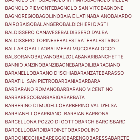
BAGNOLO PIEMONTE
BAGNOLO SAN VITO
BAGNONE
BAGNOREGIO
BAGOLINO
BAIA E LATINA
BAIANO
BAIARDO
BAIRO
BAISO
BALANGERO
BALDICHIERI D'ASTI
BALDISSERO CANAVESE
BALDISSERO D'ALBA
BALDISSERO TORINESE
BALESTRATE
BALESTRINO
BALLABIO
BALLAO
BALME
BALMUCCIA
BALOCCO
BALSORANO
BALVANO
BALZOLA
BANARI
BANCHETTE
BANNIO ANZINO
BANZI
BAONE
BARADILI
BARAGIANO
BARANELLO
BARANO D'ISCHIA
BARANZATE
BARASSO
BARATILI SAN PIETRO
BARBANIA
BARBARA
BARBARANO ROMANO
BARBARANO VICENTINO
BARBARESCO
BARBARIGA
BARBATA
BARBERINO DI MUGELLO
BARBERINO VAL D'ELSA
BARBIANELLO
BARBIANO .BARBIAN.
BARBONA
BARCELLONA POZZO DI GOTTO
BARCHI
BARCIS
BARD
BARDELLO
BARDI
BARDINETO
BARDOLINO
BARDONECCHIA
BAREGGIO
BARENGO
BARESSA
BARETE