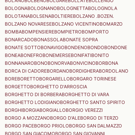
BOLANO
BOLBENO
BOLGARE
BOLLATE
BOLLENGO
BOLOGNA
BOLOGNANO
BOLOGNETTA
BOLOGNOLA
BOLOTANA
BOLSENA
BOLTIERE
BOLZANO .BOZEN.
BOLZANO NOVARESE
BOLZANO VICENTINO
BOMARZO
BOMBA
BOMPENSIERE
BOMPIETRO
BOMPORTO
BONARCADO
BONASSOLA
BONATE SOPRA
BONATE SOTTO
BONAVIGO
BONDENO
BONDO
BONDONE
BONEA
BONEFRO
BONEMERSE
BONIFATI
BONITO
BONNANARO
BONO
BONORVA
BONVICINO
BORBONA
BORCA DI CADORE
BORDANO
BORDIGHERA
BORDOLANO
BORE
BORETTO
BORGARELLO
BORGARO TORINESE
BORGETTO
BORGHETTO D'ARROSCIA
BORGHETTO DI BORBERA
BORGHETTO DI VARA
BORGHETTO LODIGIANO
BORGHETTO SANTO SPIRITO
BORGHI
BORGIA
BORGIALLO
BORGIO VEREZZI
BORGO A MOZZANO
BORGO D'ALE
BORGO DI TERZO
BORGO PACE
BORGO PRIOLO
BORGO SAN DALMAZZO
BORGO SAN GIACOMO
BORGO SAN GIOVANNI