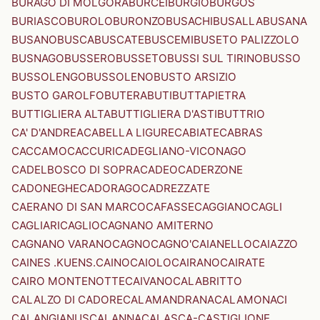
BURAGO DI MOLGORA
BURCEI
BURGIO
BURGOS
BURIASCO
BUROLO
BURONZO
BUSACHI
BUSALLA
BUSANA
BUSANO
BUSCA
BUSCATE
BUSCEMI
BUSETO PALIZZOLO
BUSNAGO
BUSSERO
BUSSETO
BUSSI SUL TIRINO
BUSSO
BUSSOLENGO
BUSSOLENO
BUSTO ARSIZIO
BUSTO GAROLFO
BUTERA
BUTI
BUTTAPIETRA
BUTTIGLIERA ALTA
BUTTIGLIERA D'ASTI
BUTTRIO
CA' D'ANDREA
CABELLA LIGURE
CABIATE
CABRAS
CACCAMO
CACCURI
CADEGLIANO-VICONAGO
CADELBOSCO DI SOPRA
CADEO
CADERZONE
CADONEGHE
CADORAGO
CADREZZATE
CAERANO DI SAN MARCO
CAFASSE
CAGGIANO
CAGLI
CAGLIARI
CAGLIO
CAGNANO AMITERNO
CAGNANO VARANO
CAGNO
CAGNO'
CAIANELLO
CAIAZZO
CAINES .KUENS.
CAINO
CAIOLO
CAIRANO
CAIRATE
CAIRO MONTENOTTE
CAIVANO
CALABRITTO
CALALZO DI CADORE
CALAMANDRANA
CALAMONACI
CALANGIANUS
CALANNA
CALASCA-CASTIGLIONE