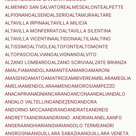
ALMENNO SAN SALVATORE
ALMESE
ALONTE
ALPETTE
ALPIGNANO
ALSENO
ALSERIO
ALTAMURA
ALTARE
ALTAVILLA IRPINA
ALTAVILLA MILICIA
ALTAVILLA MONFERRATO
ALTAVILLA SILENTINA
ALTAVILLA VICENTINA
ALTIDONA
ALTILIA
ALTINO
ALTISSIMO
ALTIVOLE
ALTOFONTE
ALTOMONTE
ALTOPASCIO
ALVIANO
ALVIGNANO
ALVITO
ALZANO LOMBARDO
ALZANO SCRIVIA
ALZATE BRIANZA
AMALFI
AMANDOLA
AMANTEA
AMARO
AMARONI
AMASENO
AMATO
AMATRICE
AMBIVERE
AMBLAR
AMEGLIA
AMELIA
AMENDOLARA
AMENO
AMOROSI
AMPEZZO
ANACAPRI
ANAGNI
ANCARANO
ANCONA
ANDALI
ANDALO
ANDALO VALTELLINO
ANDEZENO
ANDORA
ANDORNO MICCA
ANDRANO
ANDRATE
ANDREIS
ANDRETTA
ANDRIA
ANDRIANO .ANDRIAN.
ANELA
ANFO
ANGERA
ANGHIARI
ANGIARI
ANGOLO TERME
ANGRI
ANGROGNA
ANGUILLARA SABAZIA
ANGUILLARA VENETA