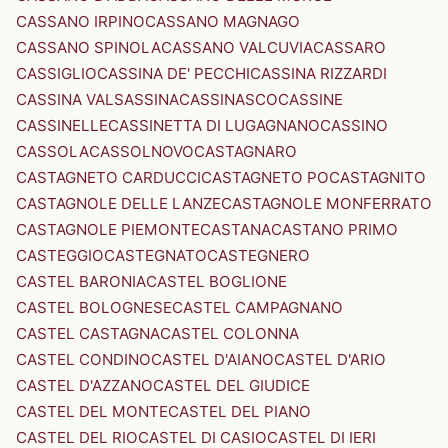
CASSANO IRPINO
CASSANO MAGNAGO
CASSANO SPINOLA
CASSANO VALCUVIA
CASSARO
CASSIGLIO
CASSINA DE' PECCHI
CASSINA RIZZARDI
CASSINA VALSASSINA
CASSINASCO
CASSINE
CASSINELLE
CASSINETTA DI LUGAGNANO
CASSINO
CASSOLA
CASSOLNOVO
CASTAGNARO
CASTAGNETO CARDUCCI
CASTAGNETO PO
CASTAGNITO
CASTAGNOLE DELLE LANZE
CASTAGNOLE MONFERRATO
CASTAGNOLE PIEMONTE
CASTANA
CASTANO PRIMO
CASTEGGIO
CASTEGNATO
CASTEGNERO
CASTEL BARONIA
CASTEL BOGLIONE
CASTEL BOLOGNESE
CASTEL CAMPAGNANO
CASTEL CASTAGNA
CASTEL COLONNA
CASTEL CONDINO
CASTEL D'AIANO
CASTEL D'ARIO
CASTEL D'AZZANO
CASTEL DEL GIUDICE
CASTEL DEL MONTE
CASTEL DEL PIANO
CASTEL DEL RIO
CASTEL DI CASIO
CASTEL DI IERI