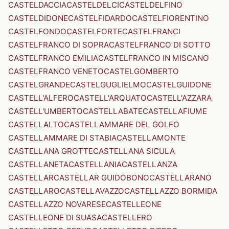
CASTELDACCIA
CASTELDELCI
CASTELDELFINO
CASTELDIDONE
CASTELFIDARDO
CASTELFIORENTINO
CASTELFONDO
CASTELFORTE
CASTELFRANCI
CASTELFRANCO DI SOPRA
CASTELFRANCO DI SOTTO
CASTELFRANCO EMILIA
CASTELFRANCO IN MISCANO
CASTELFRANCO VENETO
CASTELGOMBERTO
CASTELGRANDE
CASTELGUGLIELMO
CASTELGUIDONE
CASTELL'ALFERO
CASTELL'ARQUATO
CASTELL'AZZARA
CASTELL'UMBERTO
CASTELLABATE
CASTELLAFIUME
CASTELLALTO
CASTELLAMMARE DEL GOLFO
CASTELLAMMARE DI STABIA
CASTELLAMONTE
CASTELLANA GROTTE
CASTELLANA SICULA
CASTELLANETA
CASTELLANIA
CASTELLANZA
CASTELLAR
CASTELLAR GUIDOBONO
CASTELLARANO
CASTELLARO
CASTELLAVAZZO
CASTELLAZZO BORMIDA
CASTELLAZZO NOVARESE
CASTELLEONE
CASTELLEONE DI SUASA
CASTELLERO