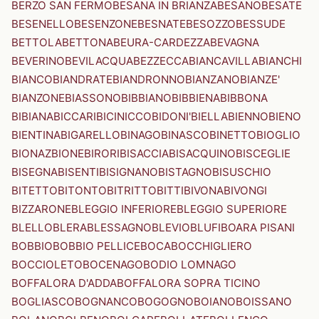
BERZO SAN FERMO
BESANA IN BRIANZA
BESANO
BESATE
BESENELLO
BESENZONE
BESNATE
BESOZZO
BESSUDE
BETTOLA
BETTONA
BEURA-CARDEZZA
BEVAGNA
BEVERINO
BEVILACQUA
BEZZECCA
BIANCAVILLA
BIANCHI
BIANCO
BIANDRATE
BIANDRONNO
BIANZANO
BIANZE'
BIANZONE
BIASSONO
BIBBIANO
BIBBIENA
BIBBONA
BIBIANA
BICCARI
BICINICCO
BIDONI'
BIELLA
BIENNO
BIENO
BIENTINA
BIGARELLO
BINAGO
BINASCO
BINETTO
BIOGLIO
BIONAZ
BIONE
BIRORI
BISACCIA
BISACQUINO
BISCEGLIE
BISEGNA
BISENTI
BISIGNANO
BISTAGNO
BISUSCHIO
BITETTO
BITONTO
BITRITTO
BITTI
BIVONA
BIVONGI
BIZZARONE
BLEGGIO INFERIORE
BLEGGIO SUPERIORE
BLELLO
BLERA
BLESSAGNO
BLEVIO
BLUFI
BOARA PISANI
BOBBIO
BOBBIO PELLICE
BOCA
BOCCHIGLIERO
BOCCIOLETO
BOCENAGO
BODIO LOMNAGO
BOFFALORA D'ADDA
BOFFALORA SOPRA TICINO
BOGLIASCO
BOGNANCO
BOGOGNO
BOIANO
BOISSANO