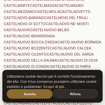
CASTELMARTE
CASTELMASSA
CASTELMAURO
CASTELMEZZANO
CASTELMOLA
CASTELNOVETTO
CASTELNOVO BARIANO
CASTELNOVO DEL FRIULI
CASTELNOVO DI SOTTO
CASTELNOVO NE' MONTI
CASTELNUOVO
CASTELNUOVO BELBO
CASTELNUOVO BERARDENGA
CASTELNUOVO BOCCA D'ADDA
CASTELNUOVO BORMIDA
CASTELNUOVO BOZZENTE
CASTELNUOVO CALCEA
CASTELNUOVO CILENTO
CASTELNUOVO DEL GARDA
CASTELNUOVO DELLA DAUNIA
CASTELNUOVO DI CEVA
CASTELNUOVO DI CONZA
CASTELNUOVO DI FARFA
CASTELNUOVO DI GARFAGNANA
Utilizziamo cookie tecnici per il corretto funzionamento
CASTELNUOVO DI PORTO
CASTELNUOVO DON BOSCO
del sito. Con il tuo consenso possiamo utilizzare cookie
CASTELNUOVO MAGRA
CASTELNUOVO NIGRA
statistici e pubblicitari.
Scopri di più
.
CASTELNUOVO PARANO
CASTELNUOVO RANGONE
Accetta
Rifiuta
CASTELNUOVO SCRIVIA
CASTELNUOVO VAL DI CECINA
CASTELPAGANO
CASTELPETROSO
CASTELPIZZUTO