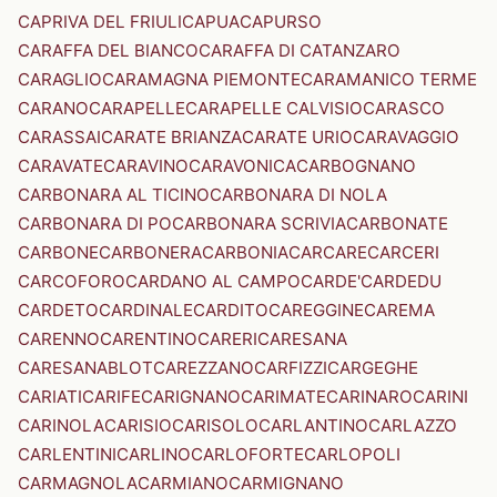
CAPRIVA DEL FRIULI
CAPUA
CAPURSO
CARAFFA DEL BIANCO
CARAFFA DI CATANZARO
CARAGLIO
CARAMAGNA PIEMONTE
CARAMANICO TERME
CARANO
CARAPELLE
CARAPELLE CALVISIO
CARASCO
CARASSAI
CARATE BRIANZA
CARATE URIO
CARAVAGGIO
CARAVATE
CARAVINO
CARAVONICA
CARBOGNANO
CARBONARA AL TICINO
CARBONARA DI NOLA
CARBONARA DI PO
CARBONARA SCRIVIA
CARBONATE
CARBONE
CARBONERA
CARBONIA
CARCARE
CARCERI
CARCOFORO
CARDANO AL CAMPO
CARDE'
CARDEDU
CARDETO
CARDINALE
CARDITO
CAREGGINE
CAREMA
CARENNO
CARENTINO
CARERI
CARESANA
CARESANABLOT
CAREZZANO
CARFIZZI
CARGEGHE
CARIATI
CARIFE
CARIGNANO
CARIMATE
CARINARO
CARINI
CARINOLA
CARISIO
CARISOLO
CARLANTINO
CARLAZZO
CARLENTINI
CARLINO
CARLOFORTE
CARLOPOLI
CARMAGNOLA
CARMIANO
CARMIGNANO