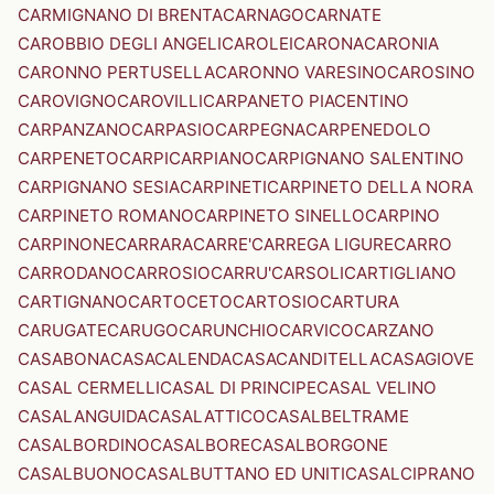
CARMIGNANO DI BRENTA
CARNAGO
CARNATE
CAROBBIO DEGLI ANGELI
CAROLEI
CARONA
CARONIA
CARONNO PERTUSELLA
CARONNO VARESINO
CAROSINO
CAROVIGNO
CAROVILLI
CARPANETO PIACENTINO
CARPANZANO
CARPASIO
CARPEGNA
CARPENEDOLO
CARPENETO
CARPI
CARPIANO
CARPIGNANO SALENTINO
CARPIGNANO SESIA
CARPINETI
CARPINETO DELLA NORA
CARPINETO ROMANO
CARPINETO SINELLO
CARPINO
CARPINONE
CARRARA
CARRE'
CARREGA LIGURE
CARRO
CARRODANO
CARROSIO
CARRU'
CARSOLI
CARTIGLIANO
CARTIGNANO
CARTOCETO
CARTOSIO
CARTURA
CARUGATE
CARUGO
CARUNCHIO
CARVICO
CARZANO
CASABONA
CASACALENDA
CASACANDITELLA
CASAGIOVE
CASAL CERMELLI
CASAL DI PRINCIPE
CASAL VELINO
CASALANGUIDA
CASALATTICO
CASALBELTRAME
CASALBORDINO
CASALBORE
CASALBORGONE
CASALBUONO
CASALBUTTANO ED UNITI
CASALCIPRANO