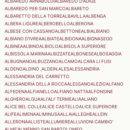
ALBAREDO ARNABOLDI
ALBAREDO D'ADIGE
ALBAREDO PER SAN MARCO
ALBARETO
ALBARETTO DELLA TORRE
ALBAVILLA
ALBENGA
ALBERA LIGURE
ALBEROBELLO
ALBERONA
ALBESE CON CASSANO
ALBETTONE
ALBI
ALBIANO
ALBIANO D'IVREA
ALBIATE
ALBIDONA
ALBIGNASEGO
ALBINEA
ALBINO
ALBIOLO
ALBISOLA SUPERIORE
ALBISSOLA MARINA
ALBIZZATE
ALBONESE
ALBOSAGGIA
ALBUGNANO
ALBUZZANO
ALCAMO
ALCARA LI FUSI
ALDENO
ALDINO .ALDEIN.
ALES
ALESSANDRIA
ALESSANDRIA DEL CARRETTO
ALESSANDRIA DELLA ROCCA
ALESSANO
ALEZIO
ALFANO
ALFEDENA
ALFIANELLO
ALFIANO NATTA
ALFONSINE
ALGHERO
ALGUA
ALI'
ALI' TERME
ALIA
ALIANO
ALICE BEL COLLE
ALICE CASTELLO
ALICE SUPERIORE
ALIFE
ALIMENA
ALIMINUSA
ALLAI
ALLEGHE
ALLEIN
ALLERONA
ALLISTE
ALLUMIERE
ALLUVIONI CAMBIO'
ALME'
ALMENNO SAN BARTOLOMEO