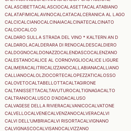
CALASCIBETTA
CALASCIO
CALASETTA
CALATABIANO
CALATAFIMI
CALAVINO
CALCATA
CALCERANICA AL LAGO
CALCI
CALCIANO
CALCINAIA
CALCINATE
CALCINATO
CALCIO
CALCO
CALDARO SULLA STRADA DEL VINO * KALTERN AN D
CALDAROLA
CALDERARA DI RENO
CALDES
CALDIERO
CALDOGNO
CALDONAZZO
CALENDASCO
CALENZANO
CALESTANO
CALICE AL CORNOVIGLIO
CALICE LIGURE
CALIMERA
CALITRI
CALIZZANO
CALLABIANA
CALLIANO
CALLIANO
CALOLZIOCORTE
CALOPEZZATI
CALOSSO
CALOVETO
CALTABELLOTTA
CALTAGIRONE
CALTANISSETTA
CALTAVUTURO
CALTIGNAGA
CALTO
CALTRANO
CALUSCO D'ADDA
CALUSO
CALVAGESE DELLA RIVIERA
CALVANICO
CALVATONE
CALVELLO
CALVENE
CALVENZANO
CALVERA
CALVI
CALVI DELL'UMBRIA
CALVI RISORTA
CALVIGNANO
CALVIGNASCO
CALVISANO
CALVIZZANO