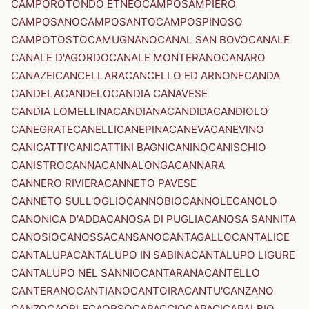
CAMPOROTONDO ETNEO
CAMPOSAMPIERO
CAMPOSANO
CAMPOSANTO
CAMPOSPINOSO
CAMPOTOSTO
CAMUGNANO
CANAL SAN BOVO
CANALE
CANALE D'AGORDO
CANALE MONTERANO
CANARO
CANAZEI
CANCELLARA
CANCELLO ED ARNONE
CANDA
CANDELA
CANDELO
CANDIA CANAVESE
CANDIA LOMELLINA
CANDIANA
CANDIDA
CANDIOLO
CANEGRATE
CANELLI
CANEPINA
CANEVA
CANEVINO
CANICATTI'
CANICATTINI BAGNI
CANINO
CANISCHIO
CANISTRO
CANNA
CANNALONGA
CANNARA
CANNERO RIVIERA
CANNETO PAVESE
CANNETO SULL'OGLIO
CANNOBIO
CANNOLE
CANOLO
CANONICA D'ADDA
CANOSA DI PUGLIA
CANOSA SANNITA
CANOSIO
CANOSSA
CANSANO
CANTAGALLO
CANTALICE
CANTALUPA
CANTALUPO IN SABINA
CANTALUPO LIGURE
CANTALUPO NEL SANNIO
CANTARANA
CANTELLO
CANTERANO
CANTIANO
CANTOIRA
CANTU'
CANZANO
CANZO
CAORLE
CAORSO
CAPACCIO
CAPACI
CAPALBIO