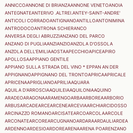
ANNICCO
ANNONE DI BRIANZA
ANNONE VENETO
ANOIA
ANTEGNATE
ANTERIVO .ALTREI.
ANTEY-SAINT-ANDRE'
ANTICOLI CORRADO
ANTIGNANO
ANTILLO
ANTONIMINA
ANTRODOCO
ANTRONA SCHIERANCO
ANVERSA DEGLI ABRUZZI
ANZANO DEL PARCO
ANZANO DI PUGLIA
ANZI
ANZIO
ANZOLA D'OSSOLA
ANZOLA DELL'EMILIA
AOSTA
APECCHIO
APICE
APIRO
APOLLOSA
APPIANO GENTILE
APPIANO SULLA STRADA DEL VINO * EPPAN AN DER
APPIGNANO
APPIGNANO DEL TRONTO
APRICA
APRICALE
APRICENA
APRIGLIANO
APRILIA
AQUARA
AQUILA D'ARROSCIA
AQUILEIA
AQUILONIA
AQUINO
ARADEO
ARAGONA
ARAMENGO
ARBA
ARBOREA
ARBORIO
ARBUS
ARCADE
ARCE
ARCENE
ARCEVIA
ARCHI
ARCIDOSSO
ARCINAZZO ROMANO
ARCISATE
ARCO
ARCOLA
ARCOLE
ARCONATE
ARCORE
ARCUGNANO
ARDARA
ARDAULI
ARDEA
ARDENNO
ARDESIO
ARDORE
ARENA
ARENA PO
ARENZANO