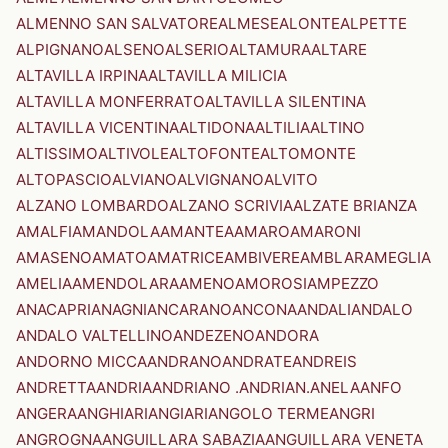
ALMENNO SAN SALVATORE
ALMESE
ALONTE
ALPETTE
ALPIGNANO
ALSENO
ALSERIO
ALTAMURA
ALTARE
ALTAVILLA IRPINA
ALTAVILLA MILICIA
ALTAVILLA MONFERRATO
ALTAVILLA SILENTINA
ALTAVILLA VICENTINA
ALTIDONA
ALTILIA
ALTINO
ALTISSIMO
ALTIVOLE
ALTOFONTE
ALTOMONTE
ALTOPASCIO
ALVIANO
ALVIGNANO
ALVITO
ALZANO LOMBARDO
ALZANO SCRIVIA
ALZATE BRIANZA
AMALFI
AMANDOLA
AMANTEA
AMARO
AMARONI
AMASENO
AMATO
AMATRICE
AMBIVERE
AMBLAR
AMEGLIA
AMELIA
AMENDOLARA
AMENO
AMOROSI
AMPEZZO
ANACAPRI
ANAGNI
ANCARANO
ANCONA
ANDALI
ANDALO
ANDALO VALTELLINO
ANDEZENO
ANDORA
ANDORNO MICCA
ANDRANO
ANDRATE
ANDREIS
ANDRETTA
ANDRIA
ANDRIANO .ANDRIAN.
ANELA
ANFO
ANGERA
ANGHIARI
ANGIARI
ANGOLO TERME
ANGRI
ANGROGNA
ANGUILLARA SABAZIA
ANGUILLARA VENETA