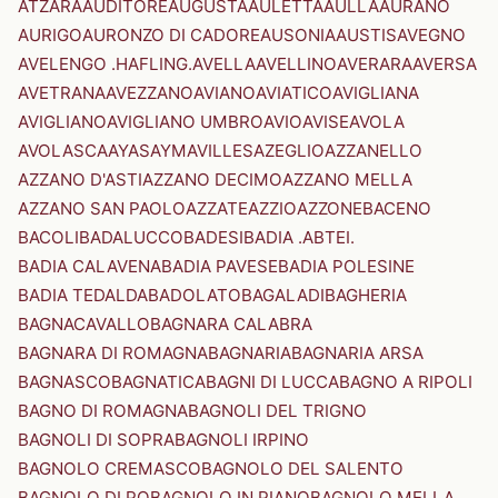
ATZARA
AUDITORE
AUGUSTA
AULETTA
AULLA
AURANO
AURIGO
AURONZO DI CADORE
AUSONIA
AUSTIS
AVEGNO
AVELENGO .HAFLING.
AVELLA
AVELLINO
AVERARA
AVERSA
AVETRANA
AVEZZANO
AVIANO
AVIATICO
AVIGLIANA
AVIGLIANO
AVIGLIANO UMBRO
AVIO
AVISE
AVOLA
AVOLASCA
AYAS
AYMAVILLES
AZEGLIO
AZZANELLO
AZZANO D'ASTI
AZZANO DECIMO
AZZANO MELLA
AZZANO SAN PAOLO
AZZATE
AZZIO
AZZONE
BACENO
BACOLI
BADALUCCO
BADESI
BADIA .ABTEI.
BADIA CALAVENA
BADIA PAVESE
BADIA POLESINE
BADIA TEDALDA
BADOLATO
BAGALADI
BAGHERIA
BAGNACAVALLO
BAGNARA CALABRA
BAGNARA DI ROMAGNA
BAGNARIA
BAGNARIA ARSA
BAGNASCO
BAGNATICA
BAGNI DI LUCCA
BAGNO A RIPOLI
BAGNO DI ROMAGNA
BAGNOLI DEL TRIGNO
BAGNOLI DI SOPRA
BAGNOLI IRPINO
BAGNOLO CREMASCO
BAGNOLO DEL SALENTO
BAGNOLO DI PO
BAGNOLO IN PIANO
BAGNOLO MELLA