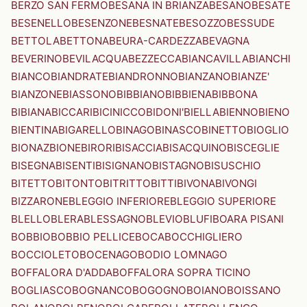
BERZO SAN FERMO
BESANA IN BRIANZA
BESANO
BESATE
BESENELLO
BESENZONE
BESNATE
BESOZZO
BESSUDE
BETTOLA
BETTONA
BEURA-CARDEZZA
BEVAGNA
BEVERINO
BEVILACQUA
BEZZECCA
BIANCAVILLA
BIANCHI
BIANCO
BIANDRATE
BIANDRONNO
BIANZANO
BIANZE'
BIANZONE
BIASSONO
BIBBIANO
BIBBIENA
BIBBONA
BIBIANA
BICCARI
BICINICCO
BIDONI'
BIELLA
BIENNO
BIENO
BIENTINA
BIGARELLO
BINAGO
BINASCO
BINETTO
BIOGLIO
BIONAZ
BIONE
BIRORI
BISACCIA
BISACQUINO
BISCEGLIE
BISEGNA
BISENTI
BISIGNANO
BISTAGNO
BISUSCHIO
BITETTO
BITONTO
BITRITTO
BITTI
BIVONA
BIVONGI
BIZZARONE
BLEGGIO INFERIORE
BLEGGIO SUPERIORE
BLELLO
BLERA
BLESSAGNO
BLEVIO
BLUFI
BOARA PISANI
BOBBIO
BOBBIO PELLICE
BOCA
BOCCHIGLIERO
BOCCIOLETO
BOCENAGO
BODIO LOMNAGO
BOFFALORA D'ADDA
BOFFALORA SOPRA TICINO
BOGLIASCO
BOGNANCO
BOGOGNO
BOIANO
BOISSANO