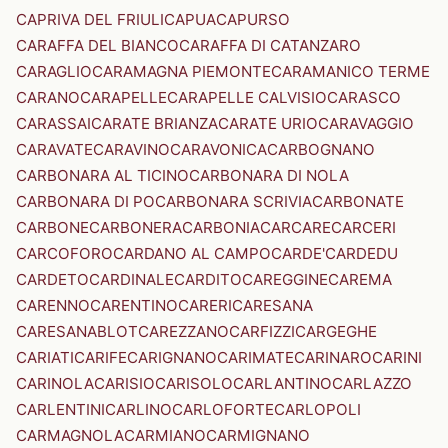
CAPRIVA DEL FRIULI
CAPUA
CAPURSO
CARAFFA DEL BIANCO
CARAFFA DI CATANZARO
CARAGLIO
CARAMAGNA PIEMONTE
CARAMANICO TERME
CARANO
CARAPELLE
CARAPELLE CALVISIO
CARASCO
CARASSAI
CARATE BRIANZA
CARATE URIO
CARAVAGGIO
CARAVATE
CARAVINO
CARAVONICA
CARBOGNANO
CARBONARA AL TICINO
CARBONARA DI NOLA
CARBONARA DI PO
CARBONARA SCRIVIA
CARBONATE
CARBONE
CARBONERA
CARBONIA
CARCARE
CARCERI
CARCOFORO
CARDANO AL CAMPO
CARDE'
CARDEDU
CARDETO
CARDINALE
CARDITO
CAREGGINE
CAREMA
CARENNO
CARENTINO
CARERI
CARESANA
CARESANABLOT
CAREZZANO
CARFIZZI
CARGEGHE
CARIATI
CARIFE
CARIGNANO
CARIMATE
CARINARO
CARINI
CARINOLA
CARISIO
CARISOLO
CARLANTINO
CARLAZZO
CARLENTINI
CARLINO
CARLOFORTE
CARLOPOLI
CARMAGNOLA
CARMIANO
CARMIGNANO