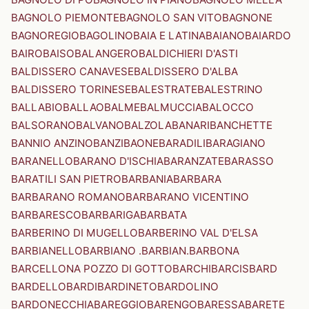
BAGNOLO PIEMONTE
BAGNOLO SAN VITO
BAGNONE
BAGNOREGIO
BAGOLINO
BAIA E LATINA
BAIANO
BAIARDO
BAIRO
BAISO
BALANGERO
BALDICHIERI D'ASTI
BALDISSERO CANAVESE
BALDISSERO D'ALBA
BALDISSERO TORINESE
BALESTRATE
BALESTRINO
BALLABIO
BALLAO
BALME
BALMUCCIA
BALOCCO
BALSORANO
BALVANO
BALZOLA
BANARI
BANCHETTE
BANNIO ANZINO
BANZI
BAONE
BARADILI
BARAGIANO
BARANELLO
BARANO D'ISCHIA
BARANZATE
BARASSO
BARATILI SAN PIETRO
BARBANIA
BARBARA
BARBARANO ROMANO
BARBARANO VICENTINO
BARBARESCO
BARBARIGA
BARBATA
BARBERINO DI MUGELLO
BARBERINO VAL D'ELSA
BARBIANELLO
BARBIANO .BARBIAN.
BARBONA
BARCELLONA POZZO DI GOTTO
BARCHI
BARCIS
BARD
BARDELLO
BARDI
BARDINETO
BARDOLINO
BARDONECCHIA
BAREGGIO
BARENGO
BARESSA
BARETE