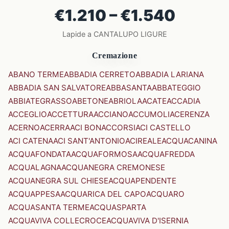
€1.210 – €1.540
Lapide a CANTALUPO LIGURE
Cremazione
ABANO TERME
ABBADIA CERRETO
ABBADIA LARIANA
ABBADIA SAN SALVATORE
ABBASANTA
ABBATEGGIO
ABBIATEGRASSO
ABETONE
ABRIOLA
ACATE
ACCADIA
ACCEGLIO
ACCETTURA
ACCIANO
ACCUMOLI
ACERENZA
ACERNO
ACERRA
ACI BONACCORSI
ACI CASTELLO
ACI CATENA
ACI SANT'ANTONIO
ACIREALE
ACQUACANINA
ACQUAFONDATA
ACQUAFORMOSA
ACQUAFREDDA
ACQUALAGNA
ACQUANEGRA CREMONESE
ACQUANEGRA SUL CHIESE
ACQUAPENDENTE
ACQUAPPESA
ACQUARICA DEL CAPO
ACQUARO
ACQUASANTA TERME
ACQUASPARTA
ACQUAVIVA COLLECROCE
ACQUAVIVA D'ISERNIA