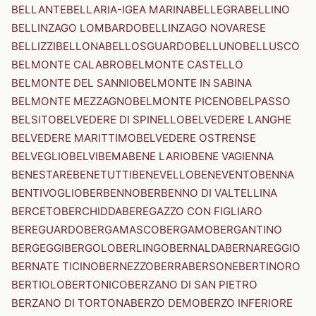
BELLANTE
BELLARIA-IGEA MARINA
BELLEGRA
BELLINO
BELLINZAGO LOMBARDO
BELLINZAGO NOVARESE
BELLIZZI
BELLONA
BELLOSGUARDO
BELLUNO
BELLUSCO
BELMONTE CALABRO
BELMONTE CASTELLO
BELMONTE DEL SANNIO
BELMONTE IN SABINA
BELMONTE MEZZAGNO
BELMONTE PICENO
BELPASSO
BELSITO
BELVEDERE DI SPINELLO
BELVEDERE LANGHE
BELVEDERE MARITTIMO
BELVEDERE OSTRENSE
BELVEGLIO
BELVI
BEMA
BENE LARIO
BENE VAGIENNA
BENESTARE
BENETUTTI
BENEVELLO
BENEVENTO
BENNA
BENTIVOGLIO
BERBENNO
BERBENNO DI VALTELLINA
BERCETO
BERCHIDDA
BEREGAZZO CON FIGLIARO
BEREGUARDO
BERGAMASCO
BERGAMO
BERGANTINO
BERGEGGI
BERGOLO
BERLINGO
BERNALDA
BERNAREGGIO
BERNATE TICINO
BERNEZZO
BERRA
BERSONE
BERTINORO
BERTIOLO
BERTONICO
BERZANO DI SAN PIETRO
BERZANO DI TORTONA
BERZO DEMO
BERZO INFERIORE