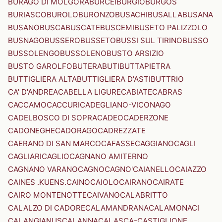
BURAGO DI MOLGORA
BURCEI
BURGIO
BURGOS
BURIASCO
BUROLO
BURONZO
BUSACHI
BUSALLA
BUSANA
BUSANO
BUSCA
BUSCATE
BUSCEMI
BUSETO PALIZZOLO
BUSNAGO
BUSSERO
BUSSETO
BUSSI SUL TIRINO
BUSSO
BUSSOLENGO
BUSSOLENO
BUSTO ARSIZIO
BUSTO GAROLFO
BUTERA
BUTI
BUTTAPIETRA
BUTTIGLIERA ALTA
BUTTIGLIERA D'ASTI
BUTTRIO
CA' D'ANDREA
CABELLA LIGURE
CABIATE
CABRAS
CACCAMO
CACCURI
CADEGLIANO-VICONAGO
CADELBOSCO DI SOPRA
CADEO
CADERZONE
CADONEGHE
CADORAGO
CADREZZATE
CAERANO DI SAN MARCO
CAFASSE
CAGGIANO
CAGLI
CAGLIARI
CAGLIO
CAGNANO AMITERNO
CAGNANO VARANO
CAGNO
CAGNO'
CAIANELLO
CAIAZZO
CAINES .KUENS.
CAINO
CAIOLO
CAIRANO
CAIRATE
CAIRO MONTENOTTE
CAIVANO
CALABRITTO
CALALZO DI CADORE
CALAMANDRANA
CALAMONACI
CALANGIANUS
CALANNA
CALASCA-CASTIGLIONE