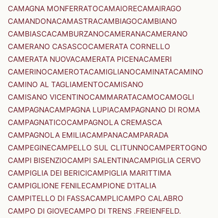
CAMAGNA MONFERRATO
CAMAIORE
CAMAIRAGO
CAMANDONA
CAMASTRA
CAMBIAGO
CAMBIANO
CAMBIASCA
CAMBURZANO
CAMERANA
CAMERANO
CAMERANO CASASCO
CAMERATA CORNELLO
CAMERATA NUOVA
CAMERATA PICENA
CAMERI
CAMERINO
CAMEROTA
CAMIGLIANO
CAMINATA
CAMINO
CAMINO AL TAGLIAMENTO
CAMISANO
CAMISANO VICENTINO
CAMMARATA
CAMO
CAMOGLI
CAMPAGNA
CAMPAGNA LUPIA
CAMPAGNANO DI ROMA
CAMPAGNATICO
CAMPAGNOLA CREMASCA
CAMPAGNOLA EMILIA
CAMPANA
CAMPARADA
CAMPEGINE
CAMPELLO SUL CLITUNNO
CAMPERTOGNO
CAMPI BISENZIO
CAMPI SALENTINA
CAMPIGLIA CERVO
CAMPIGLIA DEI BERICI
CAMPIGLIA MARITTIMA
CAMPIGLIONE FENILE
CAMPIONE D'ITALIA
CAMPITELLO DI FASSA
CAMPLI
CAMPO CALABRO
CAMPO DI GIOVE
CAMPO DI TRENS .FREIENFELD.