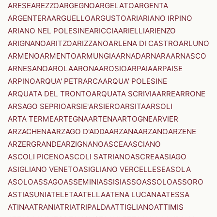
ARESE
AREZZO
ARGEGNO
ARGELATO
ARGENTA
ARGENTERA
ARGUELLO
ARGUSTO
ARI
ARIANO IRPINO
ARIANO NEL POLESINE
ARICCIA
ARIELLI
ARIENZO
ARIGNANO
ARITZO
ARIZZANO
ARLENA DI CASTRO
ARLUNO
ARMENO
ARMENTO
ARMUNGIA
ARNAD
ARNARA
ARNASCO
ARNESANO
AROLA
ARONA
AROSIO
ARPAIA
ARPAISE
ARPINO
ARQUA' PETRARCA
ARQUA' POLESINE
ARQUATA DEL TRONTO
ARQUATA SCRIVIA
ARRE
ARRONE
ARSAGO SEPRIO
ARSIE'
ARSIERO
ARSITA
ARSOLI
ARTA TERME
ARTEGNA
ARTENA
ARTOGNE
ARVIER
ARZACHENA
ARZAGO D'ADDA
ARZANA
ARZANO
ARZENE
ARZERGRANDE
ARZIGNANO
ASCEA
ASCIANO
ASCOLI PICENO
ASCOLI SATRIANO
ASCREA
ASIAGO
ASIGLIANO VENETO
ASIGLIANO VERCELLESE
ASOLA
ASOLO
ASSAGO
ASSEMINI
ASSISI
ASSO
ASSOLO
ASSORO
ASTI
ASUNI
ATELETA
ATELLA
ATENA LUCANA
ATESSA
ATINA
ATRANI
ATRI
ATRIPALDA
ATTIGLIANO
ATTIMIS