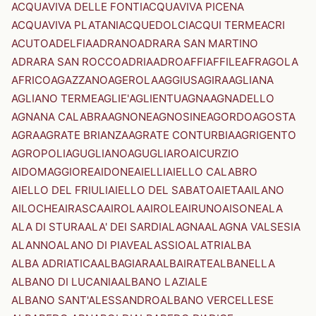
ACQUAVIVA DELLE FONTI
ACQUAVIVA PICENA
ACQUAVIVA PLATANI
ACQUEDOLCI
ACQUI TERME
ACRI
ACUTO
ADELFIA
ADRANO
ADRARA SAN MARTINO
ADRARA SAN ROCCO
ADRIA
ADRO
AFFI
AFFILE
AFRAGOLA
AFRICO
AGAZZANO
AGEROLA
AGGIUS
AGIRA
AGLIANA
AGLIANO TERME
AGLIE'
AGLIENTU
AGNA
AGNADELLO
AGNANA CALABRA
AGNONE
AGNOSINE
AGORDO
AGOSTA
AGRA
AGRATE BRIANZA
AGRATE CONTURBIA
AGRIGENTO
AGROPOLI
AGUGLIANO
AGUGLIARO
AICURZIO
AIDOMAGGIORE
AIDONE
AIELLI
AIELLO CALABRO
AIELLO DEL FRIULI
AIELLO DEL SABATO
AIETA
AILANO
AILOCHE
AIRASCA
AIROLA
AIROLE
AIRUNO
AISONE
ALA
ALA DI STURA
ALA' DEI SARDI
ALAGNA
ALAGNA VALSESIA
ALANNO
ALANO DI PIAVE
ALASSIO
ALATRI
ALBA
ALBA ADRIATICA
ALBAGIARA
ALBAIRATE
ALBANELLA
ALBANO DI LUCANIA
ALBANO LAZIALE
ALBANO SANT'ALESSANDRO
ALBANO VERCELLESE