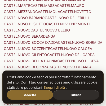
CASTELMARTE
CASTELMASSA
CASTELMAURO
CASTELMEZZANO
CASTELMOLA
CASTELNOVETTO
CASTELNOVO BARIANO
CASTELNOVO DEL FRIULI
CASTELNOVO DI SOTTO
CASTELNOVO NE' MONTI
CASTELNUOVO
CASTELNUOVO BELBO
CASTELNUOVO BERARDENGA
CASTELNUOVO BOCCA D'ADDA
CASTELNUOVO BORMIDA
CASTELNUOVO BOZZENTE
CASTELNUOVO CALCEA
CASTELNUOVO CILENTO
CASTELNUOVO DEL GARDA
CASTELNUOVO DELLA DAUNIA
CASTELNUOVO DI CEVA
CASTELNUOVO DI CONZA
CASTELNUOVO DI FARFA
CASTELNUOVO DI GARFAGNANA
Utilizziamo cookie tecnici per il corretto funzionamento
CASTELNUOVO DI PORTO
CASTELNUOVO DON BOSCO
del sito. Con il tuo consenso possiamo utilizzare cookie
CASTELNUOVO MAGRA
CASTELNUOVO NIGRA
statistici e pubblicitari.
Scopri di più
.
CASTELNUOVO PARANO
CASTELNUOVO RANGONE
Accetta
Rifiuta
CASTELNUOVO SCRIVIA
CASTELNUOVO VAL DI CECINA
CASTELPAGANO
CASTELPETROSO
CASTELPIZZUTO