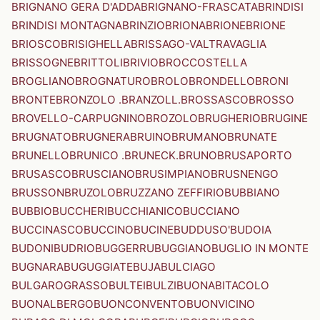
BRIGNANO GERA D'ADDA
BRIGNANO-FRASCATA
BRINDISI
BRINDISI MONTAGNA
BRINZIO
BRIONA
BRIONE
BRIONE
BRIOSCO
BRISIGHELLA
BRISSAGO-VALTRAVAGLIA
BRISSOGNE
BRITTOLI
BRIVIO
BROCCOSTELLA
BROGLIANO
BROGNATURO
BROLO
BRONDELLO
BRONI
BRONTE
BRONZOLO .BRANZOLL.
BROSSASCO
BROSSO
BROVELLO-CARPUGNINO
BROZOLO
BRUGHERIO
BRUGINE
BRUGNATO
BRUGNERA
BRUINO
BRUMANO
BRUNATE
BRUNELLO
BRUNICO .BRUNECK.
BRUNO
BRUSAPORTO
BRUSASCO
BRUSCIANO
BRUSIMPIANO
BRUSNENGO
BRUSSON
BRUZOLO
BRUZZANO ZEFFIRIO
BUBBIANO
BUBBIO
BUCCHERI
BUCCHIANICO
BUCCIANO
BUCCINASCO
BUCCINO
BUCINE
BUDDUSO'
BUDOIA
BUDONI
BUDRIO
BUGGERRU
BUGGIANO
BUGLIO IN MONTE
BUGNARA
BUGUGGIATE
BUJA
BULCIAGO
BULGAROGRASSO
BULTEI
BULZI
BUONABITACOLO
BUONALBERGO
BUONCONVENTO
BUONVICINO