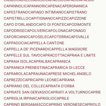
CAPANNOLI
CAPANNORI
CAPENA
CAPERGNANICA
CAPESTRANO
CAPIAGO INTIMIANO
CAPISTRANO
CAPISTRELLO
CAPITIGNANO
CAPIZZI
CAPIZZONE
CAPO D'ORLANDO
CAPO DI PONTE
CAPODIMONTE
CAPODRISE
CAPOLIVERI
CAPOLONA
CAPONAGO
CAPORCIANO
CAPOSELE
CAPOTERRA
CAPOVALLE
CAPPADOCIA
CAPPELLA CANTONE
CAPPELLA DE' PICENARDI
CAPPELLA MAGGIORE
CAPPELLE SUL TAVO
CAPRACOTTA
CAPRAIA E LIMITE
CAPRAIA ISOLA
CAPRALBA
CAPRANICA
CAPRANICA PRENESTINA
CAPRARICA DI LECCE
CAPRAROLA
CAPRAUNA
CAPRESE MICHELANGELO
CAPREZZO
CAPRI
CAPRI LEONE
CAPRIANA
CAPRIANO DEL COLLE
CAPRIATA D'ORBA
CAPRIATE SAN GERVASIO
CAPRIATI A VOLTURNO
CAPRIE
CAPRIGLIA IRPINA
CAPRIGLIO
CAPRILE
CAPRINO BERGAMASCO
CAPRINO VERONESE
CAPRIOLO