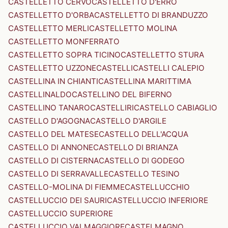
CASTELLETTO CERVO
CASTELLETTO D'ERRO
CASTELLETTO D'ORBA
CASTELLETTO DI BRANDUZZO
CASTELLETTO MERLI
CASTELLETTO MOLINA
CASTELLETTO MONFERRATO
CASTELLETTO SOPRA TICINO
CASTELLETTO STURA
CASTELLETTO UZZONE
CASTELLI
CASTELLI CALEPIO
CASTELLINA IN CHIANTI
CASTELLINA MARITTIMA
CASTELLINALDO
CASTELLINO DEL BIFERNO
CASTELLINO TANARO
CASTELLIRI
CASTELLO CABIAGLIO
CASTELLO D'AGOGNA
CASTELLO D'ARGILE
CASTELLO DEL MATESE
CASTELLO DELL'ACQUA
CASTELLO DI ANNONE
CASTELLO DI BRIANZA
CASTELLO DI CISTERNA
CASTELLO DI GODEGO
CASTELLO DI SERRAVALLE
CASTELLO TESINO
CASTELLO-MOLINA DI FIEMME
CASTELLUCCHIO
CASTELLUCCIO DEI SAURI
CASTELLUCCIO INFERIORE
CASTELLUCCIO SUPERIORE
CASTELLUCCIO VALMAGGIORE
CASTELMAGNO