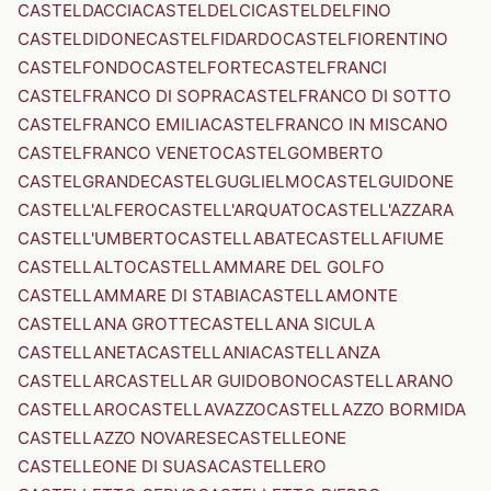
CASTELDACCIA
CASTELDELCI
CASTELDELFINO
CASTELDIDONE
CASTELFIDARDO
CASTELFIORENTINO
CASTELFONDO
CASTELFORTE
CASTELFRANCI
CASTELFRANCO DI SOPRA
CASTELFRANCO DI SOTTO
CASTELFRANCO EMILIA
CASTELFRANCO IN MISCANO
CASTELFRANCO VENETO
CASTELGOMBERTO
CASTELGRANDE
CASTELGUGLIELMO
CASTELGUIDONE
CASTELL'ALFERO
CASTELL'ARQUATO
CASTELL'AZZARA
CASTELL'UMBERTO
CASTELLABATE
CASTELLAFIUME
CASTELLALTO
CASTELLAMMARE DEL GOLFO
CASTELLAMMARE DI STABIA
CASTELLAMONTE
CASTELLANA GROTTE
CASTELLANA SICULA
CASTELLANETA
CASTELLANIA
CASTELLANZA
CASTELLAR
CASTELLAR GUIDOBONO
CASTELLARANO
CASTELLARO
CASTELLAVAZZO
CASTELLAZZO BORMIDA
CASTELLAZZO NOVARESE
CASTELLEONE
CASTELLEONE DI SUASA
CASTELLERO