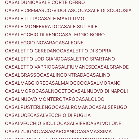
CASALDUNI
CASALE CORTE CERRO
CASALE CREMASCO-VIDOLASCO
CASALE DI SCODOSIA
CASALE LITTA
CASALE MARITTIMO
CASALE MONFERRATO
CASALE SUL SILE
CASALECCHIO DI RENO
CASALEGGIO BOIRO
CASALEGGIO NOVARA
CASALEONE
CASALETTO CEREDANO
CASALETTO DI SOPRA
CASALETTO LODIGIANO
CASALETTO SPARTANO
CASALETTO VAPRIO
CASALFIUMANESE
CASALGRANDE
CASALGRASSO
CASALINCONTRADA
CASALINO
CASALMAGGIORE
CASALMAIOCCO
CASALMORANO
CASALMORO
CASALNOCETO
CASALNUOVO DI NAPOLI
CASALNUOVO MONTEROTARO
CASALOLDO
CASALPUSTERLENGO
CASALROMANO
CASALSERUGO
CASALUCE
CASALVECCHIO DI PUGLIA
CASALVECCHIO SICULO
CASALVIERI
CASALVOLONE
CASALZUIGNO
CASAMARCIANO
CASAMASSIMA