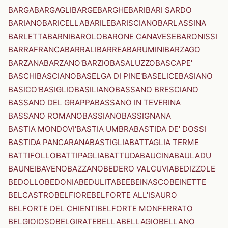
BARGA
BARGAGLI
BARGE
BARGHE
BARI
BARI SARDO
BARIANO
BARICELLA
BARILE
BARISCIANO
BARLASSINA
BARLETTA
BARNI
BAROLO
BARONE CANAVESE
BARONISSI
BARRAFRANCA
BARRALI
BARREA
BARUMINI
BARZAGO
BARZANA
BARZANO'
BARZIO
BASALUZZO
BASCAPE'
BASCHI
BASCIANO
BASELGA DI PINE'
BASELICE
BASIANO
BASICO'
BASIGLIO
BASILIANO
BASSANO BRESCIANO
BASSANO DEL GRAPPA
BASSANO IN TEVERINA
BASSANO ROMANO
BASSIANO
BASSIGNANA
BASTIA MONDOVI'
BASTIA UMBRA
BASTIDA DE' DOSSI
BASTIDA PANCARANA
BASTIGLIA
BATTAGLIA TERME
BATTIFOLLO
BATTIPAGLIA
BATTUDA
BAUCINA
BAULADU
BAUNEI
BAVENO
BAZZANO
BEDERO VALCUVIA
BEDIZZOLE
BEDOLLO
BEDONIA
BEDULITA
BEE
BEINASCO
BEINETTE
BELCASTRO
BELFIORE
BELFORTE ALL'ISAURO
BELFORTE DEL CHIENTI
BELFORTE MONFERRATO
BELGIOIOSO
BELGIRATE
BELLA
BELLAGIO
BELLANO