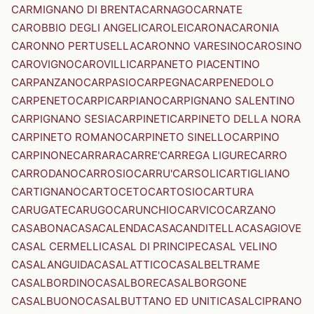
CARMIGNANO DI BRENTA
CARNAGO
CARNATE
CAROBBIO DEGLI ANGELI
CAROLEI
CARONA
CARONIA
CARONNO PERTUSELLA
CARONNO VARESINO
CAROSINO
CAROVIGNO
CAROVILLI
CARPANETO PIACENTINO
CARPANZANO
CARPASIO
CARPEGNA
CARPENEDOLO
CARPENETO
CARPI
CARPIANO
CARPIGNANO SALENTINO
CARPIGNANO SESIA
CARPINETI
CARPINETO DELLA NORA
CARPINETO ROMANO
CARPINETO SINELLO
CARPINO
CARPINONE
CARRARA
CARRE'
CARREGA LIGURE
CARRO
CARRODANO
CARROSIO
CARRU'
CARSOLI
CARTIGLIANO
CARTIGNANO
CARTOCETO
CARTOSIO
CARTURA
CARUGATE
CARUGO
CARUNCHIO
CARVICO
CARZANO
CASABONA
CASACALENDA
CASACANDITELLA
CASAGIOVE
CASAL CERMELLI
CASAL DI PRINCIPE
CASAL VELINO
CASALANGUIDA
CASALATTICO
CASALBELTRAME
CASALBORDINO
CASALBORE
CASALBORGONE
CASALBUONO
CASALBUTTANO ED UNITI
CASALCIPRANO