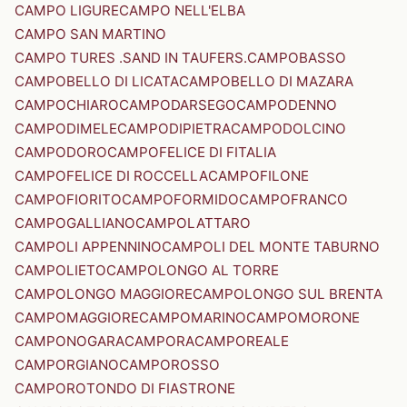
CAMPO LIGURE
CAMPO NELL'ELBA
CAMPO SAN MARTINO
CAMPO TURES .SAND IN TAUFERS.
CAMPOBASSO
CAMPOBELLO DI LICATA
CAMPOBELLO DI MAZARA
CAMPOCHIARO
CAMPODARSEGO
CAMPODENNO
CAMPODIMELE
CAMPODIPIETRA
CAMPODOLCINO
CAMPODORO
CAMPOFELICE DI FITALIA
CAMPOFELICE DI ROCCELLA
CAMPOFILONE
CAMPOFIORITO
CAMPOFORMIDO
CAMPOFRANCO
CAMPOGALLIANO
CAMPOLATTARO
CAMPOLI APPENNINO
CAMPOLI DEL MONTE TABURNO
CAMPOLIETO
CAMPOLONGO AL TORRE
CAMPOLONGO MAGGIORE
CAMPOLONGO SUL BRENTA
CAMPOMAGGIORE
CAMPOMARINO
CAMPOMORONE
CAMPONOGARA
CAMPORA
CAMPOREALE
CAMPORGIANO
CAMPOROSSO
CAMPOROTONDO DI FIASTRONE