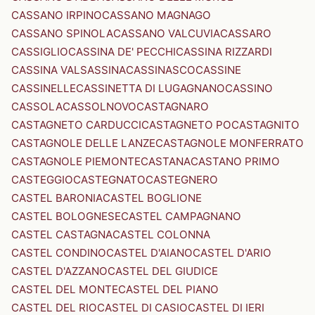
CASSANO IRPINO
CASSANO MAGNAGO
CASSANO SPINOLA
CASSANO VALCUVIA
CASSARO
CASSIGLIO
CASSINA DE' PECCHI
CASSINA RIZZARDI
CASSINA VALSASSINA
CASSINASCO
CASSINE
CASSINELLE
CASSINETTA DI LUGAGNANO
CASSINO
CASSOLA
CASSOLNOVO
CASTAGNARO
CASTAGNETO CARDUCCI
CASTAGNETO PO
CASTAGNITO
CASTAGNOLE DELLE LANZE
CASTAGNOLE MONFERRATO
CASTAGNOLE PIEMONTE
CASTANA
CASTANO PRIMO
CASTEGGIO
CASTEGNATO
CASTEGNERO
CASTEL BARONIA
CASTEL BOGLIONE
CASTEL BOLOGNESE
CASTEL CAMPAGNANO
CASTEL CASTAGNA
CASTEL COLONNA
CASTEL CONDINO
CASTEL D'AIANO
CASTEL D'ARIO
CASTEL D'AZZANO
CASTEL DEL GIUDICE
CASTEL DEL MONTE
CASTEL DEL PIANO
CASTEL DEL RIO
CASTEL DI CASIO
CASTEL DI IERI