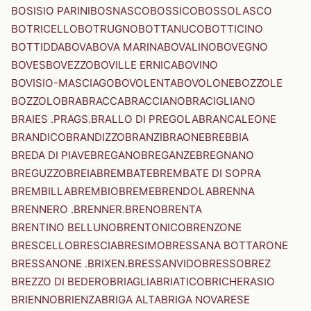
BOSISIO PARINI
BOSNASCO
BOSSICO
BOSSOLASCO
BOTRICELLO
BOTRUGNO
BOTTANUCO
BOTTICINO
BOTTIDDA
BOVA
BOVA MARINA
BOVALINO
BOVEGNO
BOVES
BOVEZZO
BOVILLE ERNICA
BOVINO
BOVISIO-MASCIAGO
BOVOLENTA
BOVOLONE
BOZZOLE
BOZZOLO
BRA
BRACCA
BRACCIANO
BRACIGLIANO
BRAIES .PRAGS.
BRALLO DI PREGOLA
BRANCALEONE
BRANDICO
BRANDIZZO
BRANZI
BRAONE
BREBBIA
BREDA DI PIAVE
BREGANO
BREGANZE
BREGNANO
BREGUZZO
BREIA
BREMBATE
BREMBATE DI SOPRA
BREMBILLA
BREMBIO
BREME
BRENDOLA
BRENNA
BRENNERO .BRENNER.
BRENO
BRENTA
BRENTINO BELLUNO
BRENTONICO
BRENZONE
BRESCELLO
BRESCIA
BRESIMO
BRESSANA BOTTARONE
BRESSANONE .BRIXEN.
BRESSANVIDO
BRESSO
BREZ
BREZZO DI BEDERO
BRIAGLIA
BRIATICO
BRICHERASIO
BRIENNO
BRIENZA
BRIGA ALTA
BRIGA NOVARESE