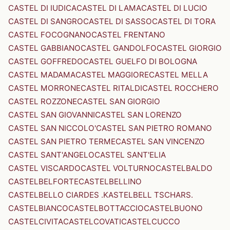
CASTEL DI IUDICA
CASTEL DI LAMA
CASTEL DI LUCIO
CASTEL DI SANGRO
CASTEL DI SASSO
CASTEL DI TORA
CASTEL FOCOGNANO
CASTEL FRENTANO
CASTEL GABBIANO
CASTEL GANDOLFO
CASTEL GIORGIO
CASTEL GOFFREDO
CASTEL GUELFO DI BOLOGNA
CASTEL MADAMA
CASTEL MAGGIORE
CASTEL MELLA
CASTEL MORRONE
CASTEL RITALDI
CASTEL ROCCHERO
CASTEL ROZZONE
CASTEL SAN GIORGIO
CASTEL SAN GIOVANNI
CASTEL SAN LORENZO
CASTEL SAN NICCOLO'
CASTEL SAN PIETRO ROMANO
CASTEL SAN PIETRO TERME
CASTEL SAN VINCENZO
CASTEL SANT'ANGELO
CASTEL SANT'ELIA
CASTEL VISCARDO
CASTEL VOLTURNO
CASTELBALDO
CASTELBELFORTE
CASTELBELLINO
CASTELBELLO CIARDES .KASTELBELL TSCHARS.
CASTELBIANCO
CASTELBOTTACCIO
CASTELBUONO
CASTELCIVITA
CASTELCOVATI
CASTELCUCCO