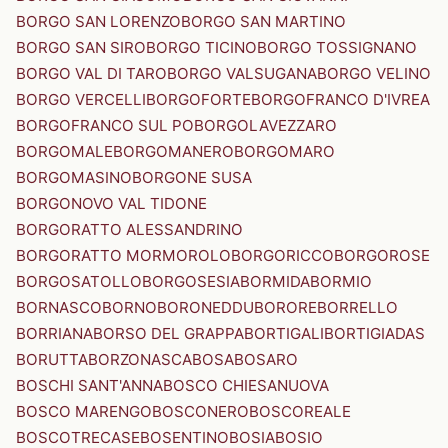
BORGO SAN LORENZO
BORGO SAN MARTINO
BORGO SAN SIRO
BORGO TICINO
BORGO TOSSIGNANO
BORGO VAL DI TARO
BORGO VALSUGANA
BORGO VELINO
BORGO VERCELLI
BORGOFORTE
BORGOFRANCO D'IVREA
BORGOFRANCO SUL PO
BORGOLAVEZZARO
BORGOMALE
BORGOMANERO
BORGOMARO
BORGOMASINO
BORGONE SUSA
BORGONOVO VAL TIDONE
BORGORATTO ALESSANDRINO
BORGORATTO MORMOROLO
BORGORICCO
BORGOROSE
BORGOSATOLLO
BORGOSESIA
BORMIDA
BORMIO
BORNASCO
BORNO
BORONEDDU
BORORE
BORRELLO
BORRIANA
BORSO DEL GRAPPA
BORTIGALI
BORTIGIADAS
BORUTTA
BORZONASCA
BOSA
BOSARO
BOSCHI SANT'ANNA
BOSCO CHIESANUOVA
BOSCO MARENGO
BOSCONERO
BOSCOREALE
BOSCOTRECASE
BOSENTINO
BOSIA
BOSIO