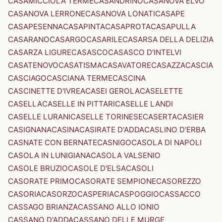
CASAMICCIOLA TERME
CASANDRINO
CASANOVA ELVO
CASANOVA LERRONE
CASANOVA LONATI
CASAPE
CASAPESENNA
CASAPINTA
CASAPROTA
CASAPULLA
CASARANO
CASARGO
CASARILE
CASARSA DELLA DELIZIA
CASARZA LIGURE
CASASCO
CASASCO D'INTELVI
CASATENOVO
CASATISMA
CASAVATORE
CASAZZA
CASCIA
CASCIAGO
CASCIANA TERME
CASCINA
CASCINETTE D'IVREA
CASEI GEROLA
CASELETTE
CASELLA
CASELLE IN PITTARI
CASELLE LANDI
CASELLE LURANI
CASELLE TORINESE
CASERTA
CASIER
CASIGNANA
CASINA
CASIRATE D'ADDA
CASLINO D'ERBA
CASNATE CON BERNATE
CASNIGO
CASOLA DI NAPOLI
CASOLA IN LUNIGIANA
CASOLA VALSENIO
CASOLE BRUZIO
CASOLE D'ELSA
CASOLI
CASORATE PRIMO
CASORATE SEMPIONE
CASOREZZO
CASORIA
CASORZO
CASPERIA
CASPOGGIO
CASSACCO
CASSAGO BRIANZA
CASSANO ALLO IONIO
CASSANO D'ADDA
CASSANO DELLE MURGE