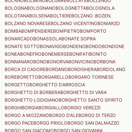
BOLANO
BOLBENO
BOLGARE
BOLLATE
BOLLENGO
BOLOGNA
BOLOGNANO
BOLOGNETTA
BOLOGNOLA
BOLOTANA
BOLSENA
BOLTIERE
BOLZANO .BOZEN.
BOLZANO NOVARESE
BOLZANO VICENTINO
BOMARZO
BOMBA
BOMPENSIERE
BOMPIETRO
BOMPORTO
BONARCADO
BONASSOLA
BONATE SOPRA
BONATE SOTTO
BONAVIGO
BONDENO
BONDO
BONDONE
BONEA
BONEFRO
BONEMERSE
BONIFATI
BONITO
BONNANARO
BONO
BONORVA
BONVICINO
BORBONA
BORCA DI CADORE
BORDANO
BORDIGHERA
BORDOLANO
BORE
BORETTO
BORGARELLO
BORGARO TORINESE
BORGETTO
BORGHETTO D'ARROSCIA
BORGHETTO DI BORBERA
BORGHETTO DI VARA
BORGHETTO LODIGIANO
BORGHETTO SANTO SPIRITO
BORGHI
BORGIA
BORGIALLO
BORGIO VEREZZI
BORGO A MOZZANO
BORGO D'ALE
BORGO DI TERZO
BORGO PACE
BORGO PRIOLO
BORGO SAN DALMAZZO
BORGO SAN GIACOMO
BORGO SAN GIOVANNI