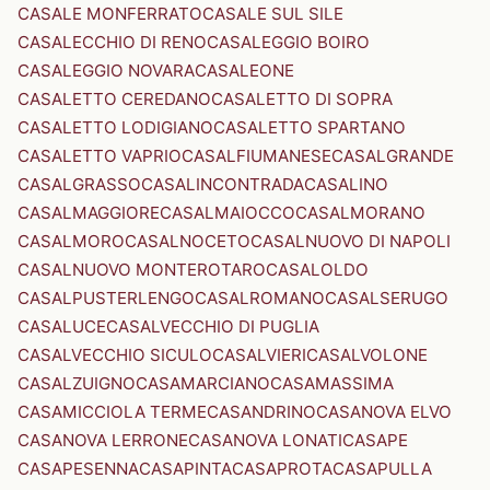
CASALE MONFERRATO
CASALE SUL SILE
CASALECCHIO DI RENO
CASALEGGIO BOIRO
CASALEGGIO NOVARA
CASALEONE
CASALETTO CEREDANO
CASALETTO DI SOPRA
CASALETTO LODIGIANO
CASALETTO SPARTANO
CASALETTO VAPRIO
CASALFIUMANESE
CASALGRANDE
CASALGRASSO
CASALINCONTRADA
CASALINO
CASALMAGGIORE
CASALMAIOCCO
CASALMORANO
CASALMORO
CASALNOCETO
CASALNUOVO DI NAPOLI
CASALNUOVO MONTEROTARO
CASALOLDO
CASALPUSTERLENGO
CASALROMANO
CASALSERUGO
CASALUCE
CASALVECCHIO DI PUGLIA
CASALVECCHIO SICULO
CASALVIERI
CASALVOLONE
CASALZUIGNO
CASAMARCIANO
CASAMASSIMA
CASAMICCIOLA TERME
CASANDRINO
CASANOVA ELVO
CASANOVA LERRONE
CASANOVA LONATI
CASAPE
CASAPESENNA
CASAPINTA
CASAPROTA
CASAPULLA