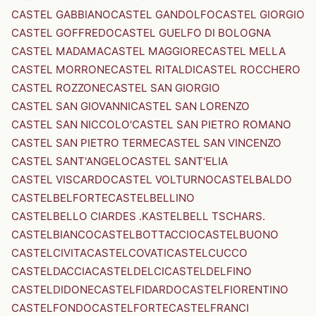
CASTEL GABBIANO
CASTEL GANDOLFO
CASTEL GIORGIO
CASTEL GOFFREDO
CASTEL GUELFO DI BOLOGNA
CASTEL MADAMA
CASTEL MAGGIORE
CASTEL MELLA
CASTEL MORRONE
CASTEL RITALDI
CASTEL ROCCHERO
CASTEL ROZZONE
CASTEL SAN GIORGIO
CASTEL SAN GIOVANNI
CASTEL SAN LORENZO
CASTEL SAN NICCOLO'
CASTEL SAN PIETRO ROMANO
CASTEL SAN PIETRO TERME
CASTEL SAN VINCENZO
CASTEL SANT'ANGELO
CASTEL SANT'ELIA
CASTEL VISCARDO
CASTEL VOLTURNO
CASTELBALDO
CASTELBELFORTE
CASTELBELLINO
CASTELBELLO CIARDES .KASTELBELL TSCHARS.
CASTELBIANCO
CASTELBOTTACCIO
CASTELBUONO
CASTELCIVITA
CASTELCOVATI
CASTELCUCCO
CASTELDACCIA
CASTELDELCI
CASTELDELFINO
CASTELDIDONE
CASTELFIDARDO
CASTELFIORENTINO
CASTELFONDO
CASTELFORTE
CASTELFRANCI