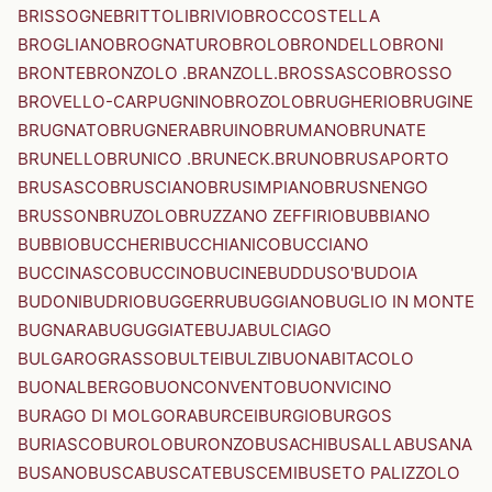
BRISSOGNE
BRITTOLI
BRIVIO
BROCCOSTELLA
BROGLIANO
BROGNATURO
BROLO
BRONDELLO
BRONI
BRONTE
BRONZOLO .BRANZOLL.
BROSSASCO
BROSSO
BROVELLO-CARPUGNINO
BROZOLO
BRUGHERIO
BRUGINE
BRUGNATO
BRUGNERA
BRUINO
BRUMANO
BRUNATE
BRUNELLO
BRUNICO .BRUNECK.
BRUNO
BRUSAPORTO
BRUSASCO
BRUSCIANO
BRUSIMPIANO
BRUSNENGO
BRUSSON
BRUZOLO
BRUZZANO ZEFFIRIO
BUBBIANO
BUBBIO
BUCCHERI
BUCCHIANICO
BUCCIANO
BUCCINASCO
BUCCINO
BUCINE
BUDDUSO'
BUDOIA
BUDONI
BUDRIO
BUGGERRU
BUGGIANO
BUGLIO IN MONTE
BUGNARA
BUGUGGIATE
BUJA
BULCIAGO
BULGAROGRASSO
BULTEI
BULZI
BUONABITACOLO
BUONALBERGO
BUONCONVENTO
BUONVICINO
BURAGO DI MOLGORA
BURCEI
BURGIO
BURGOS
BURIASCO
BUROLO
BURONZO
BUSACHI
BUSALLA
BUSANA
BUSANO
BUSCA
BUSCATE
BUSCEMI
BUSETO PALIZZOLO