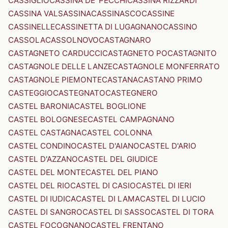
CASSIGLIO
CASSINA DE' PECCHI
CASSINA RIZZARDI
CASSINA VALSASSINA
CASSINASCO
CASSINE
CASSINELLE
CASSINETTA DI LUGAGNANO
CASSINO
CASSOLA
CASSOLNOVO
CASTAGNARO
CASTAGNETO CARDUCCI
CASTAGNETO PO
CASTAGNITO
CASTAGNOLE DELLE LANZE
CASTAGNOLE MONFERRATO
CASTAGNOLE PIEMONTE
CASTANA
CASTANO PRIMO
CASTEGGIO
CASTEGNATO
CASTEGNERO
CASTEL BARONIA
CASTEL BOGLIONE
CASTEL BOLOGNESE
CASTEL CAMPAGNANO
CASTEL CASTAGNA
CASTEL COLONNA
CASTEL CONDINO
CASTEL D'AIANO
CASTEL D'ARIO
CASTEL D'AZZANO
CASTEL DEL GIUDICE
CASTEL DEL MONTE
CASTEL DEL PIANO
CASTEL DEL RIO
CASTEL DI CASIO
CASTEL DI IERI
CASTEL DI IUDICA
CASTEL DI LAMA
CASTEL DI LUCIO
CASTEL DI SANGRO
CASTEL DI SASSO
CASTEL DI TORA
CASTEL FOCOGNANO
CASTEL FRENTANO