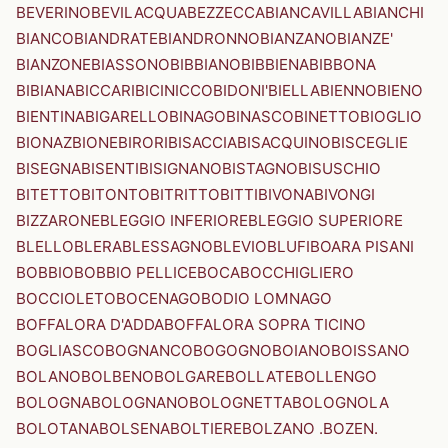
BEVERINO
BEVILACQUA
BEZZECCA
BIANCAVILLA
BIANCHI
BIANCO
BIANDRATE
BIANDRONNO
BIANZANO
BIANZE'
BIANZONE
BIASSONO
BIBBIANO
BIBBIENA
BIBBONA
BIBIANA
BICCARI
BICINICCO
BIDONI'
BIELLA
BIENNO
BIENO
BIENTINA
BIGARELLO
BINAGO
BINASCO
BINETTO
BIOGLIO
BIONAZ
BIONE
BIRORI
BISACCIA
BISACQUINO
BISCEGLIE
BISEGNA
BISENTI
BISIGNANO
BISTAGNO
BISUSCHIO
BITETTO
BITONTO
BITRITTO
BITTI
BIVONA
BIVONGI
BIZZARONE
BLEGGIO INFERIORE
BLEGGIO SUPERIORE
BLELLO
BLERA
BLESSAGNO
BLEVIO
BLUFI
BOARA PISANI
BOBBIO
BOBBIO PELLICE
BOCA
BOCCHIGLIERO
BOCCIOLETO
BOCENAGO
BODIO LOMNAGO
BOFFALORA D'ADDA
BOFFALORA SOPRA TICINO
BOGLIASCO
BOGNANCO
BOGOGNO
BOIANO
BOISSANO
BOLANO
BOLBENO
BOLGARE
BOLLATE
BOLLENGO
BOLOGNA
BOLOGNANO
BOLOGNETTA
BOLOGNOLA
BOLOTANA
BOLSENA
BOLTIERE
BOLZANO .BOZEN.