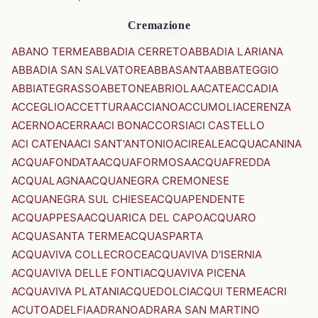
Cremazione
ABANO TERME
ABBADIA CERRETO
ABBADIA LARIANA
ABBADIA SAN SALVATORE
ABBASANTA
ABBATEGGIO
ABBIATEGRASSO
ABETONE
ABRIOLA
ACATE
ACCADIA
ACCEGLIO
ACCETTURA
ACCIANO
ACCUMOLI
ACERENZA
ACERNO
ACERRA
ACI BONACCORSI
ACI CASTELLO
ACI CATENA
ACI SANT'ANTONIO
ACIREALE
ACQUACANINA
ACQUAFONDATA
ACQUAFORMOSA
ACQUAFREDDA
ACQUALAGNA
ACQUANEGRA CREMONESE
ACQUANEGRA SUL CHIESE
ACQUAPENDENTE
ACQUAPPESA
ACQUARICA DEL CAPO
ACQUARO
ACQUASANTA TERME
ACQUASPARTA
ACQUAVIVA COLLECROCE
ACQUAVIVA D'ISERNIA
ACQUAVIVA DELLE FONTI
ACQUAVIVA PICENA
ACQUAVIVA PLATANI
ACQUEDOLCI
ACQUI TERME
ACRI
ACUTO
ADELFIA
ADRANO
ADRARA SAN MARTINO