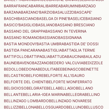
BARRAFRANCA
BARRALI
BARREA
BARUMINI
BARZAGO
BARZANA
BARZANO'
BARZIO
BASALUZZO
BASCAPE'
BASCHI
BASCIANO
BASELGA DI PINE'
BASELICE
BASIANO
BASICO'
BASIGLIO
BASILIANO
BASSANO BRESCIANO
BASSANO DEL GRAPPA
BASSANO IN TEVERINA
BASSANO ROMANO
BASSIANO
BASSIGNANA
BASTIA MONDOVI'
BASTIA UMBRA
BASTIDA DE' DOSSI
BASTIDA PANCARANA
BASTIGLIA
BATTAGLIA TERME
BATTIFOLLO
BATTIPAGLIA
BATTUDA
BAUCINA
BAULADU
BAUNEI
BAVENO
BAZZANO
BEDERO VALCUVIA
BEDIZZOLE
BEDOLLO
BEDONIA
BEDULITA
BEE
BEINASCO
BEINETTE
BELCASTRO
BELFIORE
BELFORTE ALL'ISAURO
BELFORTE DEL CHIENTI
BELFORTE MONFERRATO
BELGIOIOSO
BELGIRATE
BELLA
BELLAGIO
BELLANO
BELLANTE
BELLARIA-IGEA MARINA
BELLEGRA
BELLINO
BELLINZAGO LOMBARDO
BELLINZAGO NOVARESE
BELLIZZI
BELLONA
BELLOSGUARDO
BELLUNO
BELLUSCO