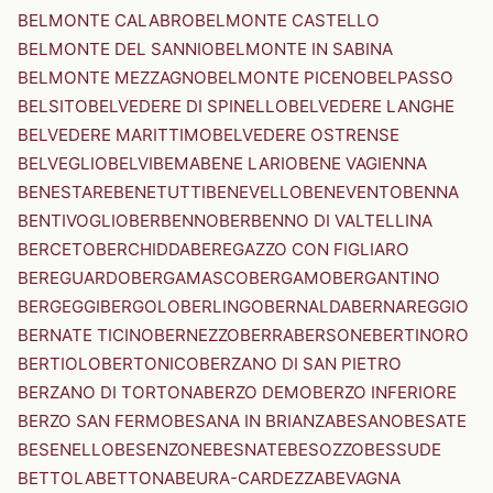
BELMONTE CALABRO
BELMONTE CASTELLO
BELMONTE DEL SANNIO
BELMONTE IN SABINA
BELMONTE MEZZAGNO
BELMONTE PICENO
BELPASSO
BELSITO
BELVEDERE DI SPINELLO
BELVEDERE LANGHE
BELVEDERE MARITTIMO
BELVEDERE OSTRENSE
BELVEGLIO
BELVI
BEMA
BENE LARIO
BENE VAGIENNA
BENESTARE
BENETUTTI
BENEVELLO
BENEVENTO
BENNA
BENTIVOGLIO
BERBENNO
BERBENNO DI VALTELLINA
BERCETO
BERCHIDDA
BEREGAZZO CON FIGLIARO
BEREGUARDO
BERGAMASCO
BERGAMO
BERGANTINO
BERGEGGI
BERGOLO
BERLINGO
BERNALDA
BERNAREGGIO
BERNATE TICINO
BERNEZZO
BERRA
BERSONE
BERTINORO
BERTIOLO
BERTONICO
BERZANO DI SAN PIETRO
BERZANO DI TORTONA
BERZO DEMO
BERZO INFERIORE
BERZO SAN FERMO
BESANA IN BRIANZA
BESANO
BESATE
BESENELLO
BESENZONE
BESNATE
BESOZZO
BESSUDE
BETTOLA
BETTONA
BEURA-CARDEZZA
BEVAGNA