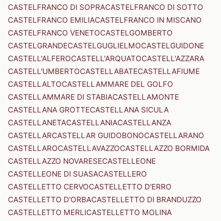
CASTELFRANCO DI SOPRA
CASTELFRANCO DI SOTTO
CASTELFRANCO EMILIA
CASTELFRANCO IN MISCANO
CASTELFRANCO VENETO
CASTELGOMBERTO
CASTELGRANDE
CASTELGUGLIELMO
CASTELGUIDONE
CASTELL'ALFERO
CASTELL'ARQUATO
CASTELL'AZZARA
CASTELL'UMBERTO
CASTELLABATE
CASTELLAFIUME
CASTELLALTO
CASTELLAMMARE DEL GOLFO
CASTELLAMMARE DI STABIA
CASTELLAMONTE
CASTELLANA GROTTE
CASTELLANA SICULA
CASTELLANETA
CASTELLANIA
CASTELLANZA
CASTELLAR
CASTELLAR GUIDOBONO
CASTELLARANO
CASTELLARO
CASTELLAVAZZO
CASTELLAZZO BORMIDA
CASTELLAZZO NOVARESE
CASTELLEONE
CASTELLEONE DI SUASA
CASTELLERO
CASTELLETTO CERVO
CASTELLETTO D'ERRO
CASTELLETTO D'ORBA
CASTELLETTO DI BRANDUZZO
CASTELLETTO MERLI
CASTELLETTO MOLINA