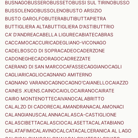
BUSNAGO
BUSSERO
BUSSETO
BUSSI SUL TIRINO
BUSSO
BUSSOLENGO
BUSSOLENO
BUSTO ARSIZIO
BUSTO GAROLFO
BUTERA
BUTI
BUTTAPIETRA
BUTTIGLIERA ALTA
BUTTIGLIERA D'ASTI
BUTTRIO
CA' D'ANDREA
CABELLA LIGURE
CABIATE
CABRAS
CACCAMO
CACCURI
CADEGLIANO-VICONAGO
CADELBOSCO DI SOPRA
CADEO
CADERZONE
CADONEGHE
CADORAGO
CADREZZATE
CAERANO DI SAN MARCO
CAFASSE
CAGGIANO
CAGLI
CAGLIARI
CAGLIO
CAGNANO AMITERNO
CAGNANO VARANO
CAGNO
CAGNO'
CAIANELLO
CAIAZZO
CAINES .KUENS.
CAINO
CAIOLO
CAIRANO
CAIRATE
CAIRO MONTENOTTE
CAIVANO
CALABRITTO
CALALZO DI CADORE
CALAMANDRANA
CALAMONACI
CALANGIANUS
CALANNA
CALASCA-CASTIGLIONE
CALASCIBETTA
CALASCIO
CALASETTA
CALATABIANO
CALATAFIMI
CALAVINO
CALCATA
CALCERANICA AL LAGO