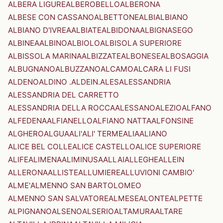
ALBERA LIGURE
ALBEROBELLO
ALBERONA
ALBESE CON CASSANO
ALBETTONE
ALBI
ALBIANO
ALBIANO D'IVREA
ALBIATE
ALBIDONA
ALBIGNASEGO
ALBINEA
ALBINO
ALBIOLO
ALBISOLA SUPERIORE
ALBISSOLA MARINA
ALBIZZATE
ALBONESE
ALBOSAGGIA
ALBUGNANO
ALBUZZANO
ALCAMO
ALCARA LI FUSI
ALDENO
ALDINO .ALDEIN.
ALES
ALESSANDRIA
ALESSANDRIA DEL CARRETTO
ALESSANDRIA DELLA ROCCA
ALESSANO
ALEZIO
ALFANO
ALFEDENA
ALFIANELLO
ALFIANO NATTA
ALFONSINE
ALGHERO
ALGUA
ALI'
ALI' TERME
ALIA
ALIANO
ALICE BEL COLLE
ALICE CASTELLO
ALICE SUPERIORE
ALIFE
ALIMENA
ALIMINUSA
ALLAI
ALLEGHE
ALLEIN
ALLERONA
ALLISTE
ALLUMIERE
ALLUVIONI CAMBIO'
ALME'
ALMENNO SAN BARTOLOMEO
ALMENNO SAN SALVATORE
ALMESE
ALONTE
ALPETTE
ALPIGNANO
ALSENO
ALSERIO
ALTAMURA
ALTARE