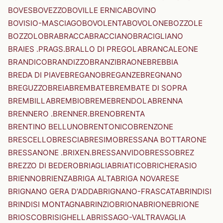
BOVES
BOVEZZO
BOVILLE ERNICA
BOVINO
BOVISIO-MASCIAGO
BOVOLENTA
BOVOLONE
BOZZOLE
BOZZOLO
BRA
BRACCA
BRACCIANO
BRACIGLIANO
BRAIES .PRAGS.
BRALLO DI PREGOLA
BRANCALEONE
BRANDICO
BRANDIZZO
BRANZI
BRAONE
BREBBIA
BREDA DI PIAVE
BREGANO
BREGANZE
BREGNANO
BREGUZZO
BREIA
BREMBATE
BREMBATE DI SOPRA
BREMBILLA
BREMBIO
BREME
BRENDOLA
BRENNA
BRENNERO .BRENNER.
BRENO
BRENTA
BRENTINO BELLUNO
BRENTONICO
BRENZONE
BRESCELLO
BRESCIA
BRESIMO
BRESSANA BOTTARONE
BRESSANONE .BRIXEN.
BRESSANVIDO
BRESSO
BREZ
BREZZO DI BEDERO
BRIAGLIA
BRIATICO
BRICHERASIO
BRIENNO
BRIENZA
BRIGA ALTA
BRIGA NOVARESE
BRIGNANO GERA D'ADDA
BRIGNANO-FRASCATA
BRINDISI
BRINDISI MONTAGNA
BRINZIO
BRIONA
BRIONE
BRIONE
BRIOSCO
BRISIGHELLA
BRISSAGO-VALTRAVAGLIA