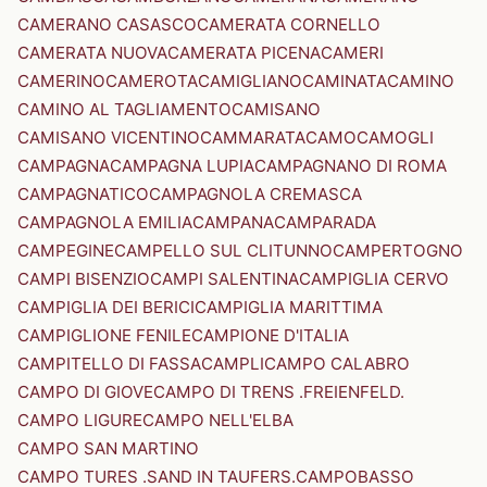
CAMERANO CASASCO
CAMERATA CORNELLO
CAMERATA NUOVA
CAMERATA PICENA
CAMERI
CAMERINO
CAMEROTA
CAMIGLIANO
CAMINATA
CAMINO
CAMINO AL TAGLIAMENTO
CAMISANO
CAMISANO VICENTINO
CAMMARATA
CAMO
CAMOGLI
CAMPAGNA
CAMPAGNA LUPIA
CAMPAGNANO DI ROMA
CAMPAGNATICO
CAMPAGNOLA CREMASCA
CAMPAGNOLA EMILIA
CAMPANA
CAMPARADA
CAMPEGINE
CAMPELLO SUL CLITUNNO
CAMPERTOGNO
CAMPI BISENZIO
CAMPI SALENTINA
CAMPIGLIA CERVO
CAMPIGLIA DEI BERICI
CAMPIGLIA MARITTIMA
CAMPIGLIONE FENILE
CAMPIONE D'ITALIA
CAMPITELLO DI FASSA
CAMPLI
CAMPO CALABRO
CAMPO DI GIOVE
CAMPO DI TRENS .FREIENFELD.
CAMPO LIGURE
CAMPO NELL'ELBA
CAMPO SAN MARTINO
CAMPO TURES .SAND IN TAUFERS.
CAMPOBASSO