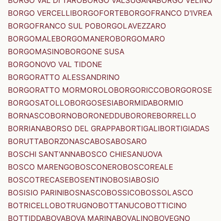
BORGO VAL DI TARO
BORGO VALSUGANA
BORGO VELINO
BORGO VERCELLI
BORGOFORTE
BORGOFRANCO D'IVREA
BORGOFRANCO SUL PO
BORGOLAVEZZARO
BORGOMALE
BORGOMANERO
BORGOMARO
BORGOMASINO
BORGONE SUSA
BORGONOVO VAL TIDONE
BORGORATTO ALESSANDRINO
BORGORATTO MORMOROLO
BORGORICCO
BORGOROSE
BORGOSATOLLO
BORGOSESIA
BORMIDA
BORMIO
BORNASCO
BORNO
BORONEDDU
BORORE
BORRELLO
BORRIANA
BORSO DEL GRAPPA
BORTIGALI
BORTIGIADAS
BORUTTA
BORZONASCA
BOSA
BOSARO
BOSCHI SANT'ANNA
BOSCO CHIESANUOVA
BOSCO MARENGO
BOSCONERO
BOSCOREALE
BOSCOTRECASE
BOSENTINO
BOSIA
BOSIO
BOSISIO PARINI
BOSNASCO
BOSSICO
BOSSOLASCO
BOTRICELLO
BOTRUGNO
BOTTANUCO
BOTTICINO
BOTTIDDA
BOVA
BOVA MARINA
BOVALINO
BOVEGNO