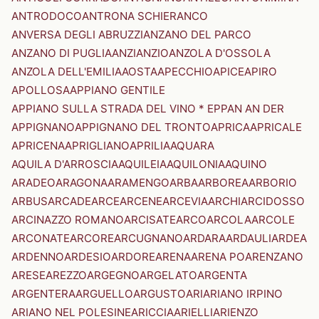
ANTRODOCO
ANTRONA SCHIERANCO
ANVERSA DEGLI ABRUZZI
ANZANO DEL PARCO
ANZANO DI PUGLIA
ANZI
ANZIO
ANZOLA D'OSSOLA
ANZOLA DELL'EMILIA
AOSTA
APECCHIO
APICE
APIRO
APOLLOSA
APPIANO GENTILE
APPIANO SULLA STRADA DEL VINO * EPPAN AN DER
APPIGNANO
APPIGNANO DEL TRONTO
APRICA
APRICALE
APRICENA
APRIGLIANO
APRILIA
AQUARA
AQUILA D'ARROSCIA
AQUILEIA
AQUILONIA
AQUINO
ARADEO
ARAGONA
ARAMENGO
ARBA
ARBOREA
ARBORIO
ARBUS
ARCADE
ARCE
ARCENE
ARCEVIA
ARCHI
ARCIDOSSO
ARCINAZZO ROMANO
ARCISATE
ARCO
ARCOLA
ARCOLE
ARCONATE
ARCORE
ARCUGNANO
ARDARA
ARDAULI
ARDEA
ARDENNO
ARDESIO
ARDORE
ARENA
ARENA PO
ARENZANO
ARESE
AREZZO
ARGEGNO
ARGELATO
ARGENTA
ARGENTERA
ARGUELLO
ARGUSTO
ARI
ARIANO IRPINO
ARIANO NEL POLESINE
ARICCIA
ARIELLI
ARIENZO