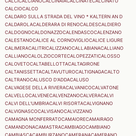
CALCI
CALCIANO
CALCINAIA
CALCINATE
CALCINATO
CALCIO
CALCO
CALDARO SULLA STRADA DEL VINO * KALTERN AN D
CALDAROLA
CALDERARA DI RENO
CALDES
CALDIERO
CALDOGNO
CALDONAZZO
CALENDASCO
CALENZANO
CALESTANO
CALICE AL CORNOVIGLIO
CALICE LIGURE
CALIMERA
CALITRI
CALIZZANO
CALLABIANA
CALLIANO
CALLIANO
CALOLZIOCORTE
CALOPEZZATI
CALOSSO
CALOVETO
CALTABELLOTTA
CALTAGIRONE
CALTANISSETTA
CALTAVUTURO
CALTIGNAGA
CALTO
CALTRANO
CALUSCO D'ADDA
CALUSO
CALVAGESE DELLA RIVIERA
CALVANICO
CALVATONE
CALVELLO
CALVENE
CALVENZANO
CALVERA
CALVI
CALVI DELL'UMBRIA
CALVI RISORTA
CALVIGNANO
CALVIGNASCO
CALVISANO
CALVIZZANO
CAMAGNA MONFERRATO
CAMAIORE
CAMAIRAGO
CAMANDONA
CAMASTRA
CAMBIAGO
CAMBIANO
CAMBIASCA
CAMBURZANO
CAMERANA
CAMERANO