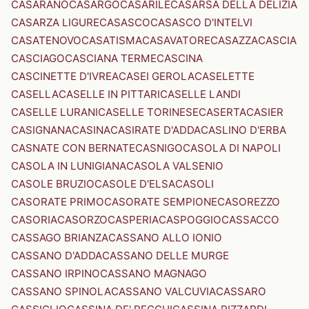
CASARANO
CASARGO
CASARILE
CASARSA DELLA DELIZIA
CASARZA LIGURE
CASASCO
CASASCO D'INTELVI
CASATENOVO
CASATISMA
CASAVATORE
CASAZZA
CASCIA
CASCIAGO
CASCIANA TERME
CASCINA
CASCINETTE D'IVREA
CASEI GEROLA
CASELETTE
CASELLA
CASELLE IN PITTARI
CASELLE LANDI
CASELLE LURANI
CASELLE TORINESE
CASERTA
CASIER
CASIGNANA
CASINA
CASIRATE D'ADDA
CASLINO D'ERBA
CASNATE CON BERNATE
CASNIGO
CASOLA DI NAPOLI
CASOLA IN LUNIGIANA
CASOLA VALSENIO
CASOLE BRUZIO
CASOLE D'ELSA
CASOLI
CASORATE PRIMO
CASORATE SEMPIONE
CASOREZZO
CASORIA
CASORZO
CASPERIA
CASPOGGIO
CASSACCO
CASSAGO BRIANZA
CASSANO ALLO IONIO
CASSANO D'ADDA
CASSANO DELLE MURGE
CASSANO IRPINO
CASSANO MAGNAGO
CASSANO SPINOLA
CASSANO VALCUVIA
CASSARO