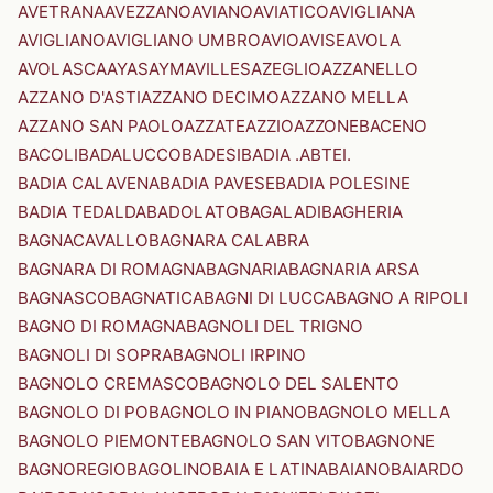
AVETRANA
AVEZZANO
AVIANO
AVIATICO
AVIGLIANA
AVIGLIANO
AVIGLIANO UMBRO
AVIO
AVISE
AVOLA
AVOLASCA
AYAS
AYMAVILLES
AZEGLIO
AZZANELLO
AZZANO D'ASTI
AZZANO DECIMO
AZZANO MELLA
AZZANO SAN PAOLO
AZZATE
AZZIO
AZZONE
BACENO
BACOLI
BADALUCCO
BADESI
BADIA .ABTEI.
BADIA CALAVENA
BADIA PAVESE
BADIA POLESINE
BADIA TEDALDA
BADOLATO
BAGALADI
BAGHERIA
BAGNACAVALLO
BAGNARA CALABRA
BAGNARA DI ROMAGNA
BAGNARIA
BAGNARIA ARSA
BAGNASCO
BAGNATICA
BAGNI DI LUCCA
BAGNO A RIPOLI
BAGNO DI ROMAGNA
BAGNOLI DEL TRIGNO
BAGNOLI DI SOPRA
BAGNOLI IRPINO
BAGNOLO CREMASCO
BAGNOLO DEL SALENTO
BAGNOLO DI PO
BAGNOLO IN PIANO
BAGNOLO MELLA
BAGNOLO PIEMONTE
BAGNOLO SAN VITO
BAGNONE
BAGNOREGIO
BAGOLINO
BAIA E LATINA
BAIANO
BAIARDO