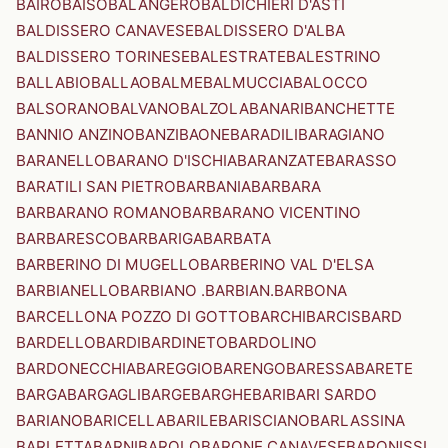
BAIRO
BAISO
BALANGERO
BALDICHIERI D'ASTI
BALDISSERO CANAVESE
BALDISSERO D'ALBA
BALDISSERO TORINESE
BALESTRATE
BALESTRINO
BALLABIO
BALLAO
BALME
BALMUCCIA
BALOCCO
BALSORANO
BALVANO
BALZOLA
BANARI
BANCHETTE
BANNIO ANZINO
BANZI
BAONE
BARADILI
BARAGIANO
BARANELLO
BARANO D'ISCHIA
BARANZATE
BARASSO
BARATILI SAN PIETRO
BARBANIA
BARBARA
BARBARANO ROMANO
BARBARANO VICENTINO
BARBARESCO
BARBARIGA
BARBATA
BARBERINO DI MUGELLO
BARBERINO VAL D'ELSA
BARBIANELLO
BARBIANO .BARBIAN.
BARBONA
BARCELLONA POZZO DI GOTTO
BARCHI
BARCIS
BARD
BARDELLO
BARDI
BARDINETO
BARDOLINO
BARDONECCHIA
BAREGGIO
BARENGO
BARESSA
BARETE
BARGA
BARGAGLI
BARGE
BARGHE
BARI
BARI SARDO
BARIANO
BARICELLA
BARILE
BARISCIANO
BARLASSINA
BARLETTA
BARNI
BAROLO
BARONE CANAVESE
BARONISSI