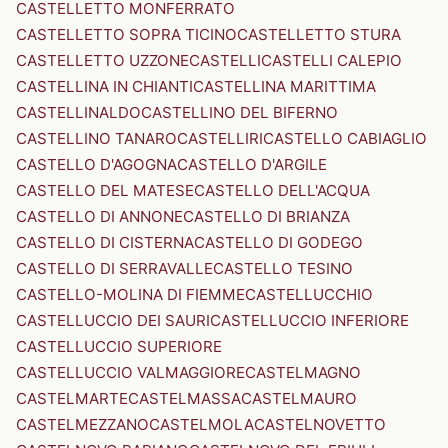
CASTELLETTO MONFERRATO
CASTELLETTO SOPRA TICINO
CASTELLETTO STURA
CASTELLETTO UZZONE
CASTELLI
CASTELLI CALEPIO
CASTELLINA IN CHIANTI
CASTELLINA MARITTIMA
CASTELLINALDO
CASTELLINO DEL BIFERNO
CASTELLINO TANARO
CASTELLIRI
CASTELLO CABIAGLIO
CASTELLO D'AGOGNA
CASTELLO D'ARGILE
CASTELLO DEL MATESE
CASTELLO DELL'ACQUA
CASTELLO DI ANNONE
CASTELLO DI BRIANZA
CASTELLO DI CISTERNA
CASTELLO DI GODEGO
CASTELLO DI SERRAVALLE
CASTELLO TESINO
CASTELLO-MOLINA DI FIEMME
CASTELLUCCHIO
CASTELLUCCIO DEI SAURI
CASTELLUCCIO INFERIORE
CASTELLUCCIO SUPERIORE
CASTELLUCCIO VALMAGGIORE
CASTELMAGNO
CASTELMARTE
CASTELMASSA
CASTELMAURO
CASTELMEZZANO
CASTELMOLA
CASTELNOVETTO