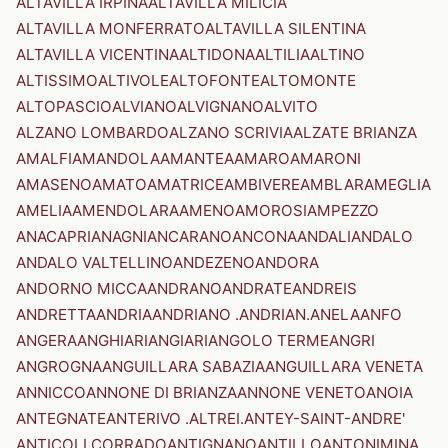
ALTAVILLA IRPINA
ALTAVILLA MILICIA
ALTAVILLA MONFERRATO
ALTAVILLA SILENTINA
ALTAVILLA VICENTINA
ALTIDONA
ALTILIA
ALTINO
ALTISSIMO
ALTIVOLE
ALTOFONTE
ALTOMONTE
ALTOPASCIO
ALVIANO
ALVIGNANO
ALVITO
ALZANO LOMBARDO
ALZANO SCRIVIA
ALZATE BRIANZA
AMALFI
AMANDOLA
AMANTEA
AMARO
AMARONI
AMASENO
AMATO
AMATRICE
AMBIVERE
AMBLAR
AMEGLIA
AMELIA
AMENDOLARA
AMENO
AMOROSI
AMPEZZO
ANACAPRI
ANAGNI
ANCARANO
ANCONA
ANDALI
ANDALO
ANDALO VALTELLINO
ANDEZENO
ANDORA
ANDORNO MICCA
ANDRANO
ANDRATE
ANDREIS
ANDRETTA
ANDRIA
ANDRIANO .ANDRIAN.
ANELA
ANFO
ANGERA
ANGHIARI
ANGIARI
ANGOLO TERME
ANGRI
ANGROGNA
ANGUILLARA SABAZIA
ANGUILLARA VENETA
ANNICCO
ANNONE DI BRIANZA
ANNONE VENETO
ANOIA
ANTEGNATE
ANTERIVO .ALTREI.
ANTEY-SAINT-ANDRE'
ANTICOLI CORRADO
ANTIGNANO
ANTILLO
ANTONIMINA