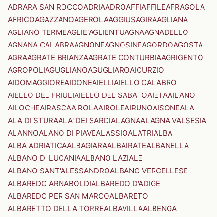
ADRARA SAN ROCCO
ADRIA
ADRO
AFFI
AFFILE
AFRAGOLA
AFRICO
AGAZZANO
AGEROLA
AGGIUS
AGIRA
AGLIANA
AGLIANO TERME
AGLIE'
AGLIENTU
AGNA
AGNADELLO
AGNANA CALABRA
AGNONE
AGNOSINE
AGORDO
AGOSTA
AGRA
AGRATE BRIANZA
AGRATE CONTURBIA
AGRIGENTO
AGROPOLI
AGUGLIANO
AGUGLIARO
AICURZIO
AIDOMAGGIORE
AIDONE
AIELLI
AIELLO CALABRO
AIELLO DEL FRIULI
AIELLO DEL SABATO
AIETA
AILANO
AILOCHE
AIRASCA
AIROLA
AIROLE
AIRUNO
AISONE
ALA
ALA DI STURA
ALA' DEI SARDI
ALAGNA
ALAGNA VALSESIA
ALANNO
ALANO DI PIAVE
ALASSIO
ALATRI
ALBA
ALBA ADRIATICA
ALBAGIARA
ALBAIRATE
ALBANELLA
ALBANO DI LUCANIA
ALBANO LAZIALE
ALBANO SANT'ALESSANDRO
ALBANO VERCELLESE
ALBAREDO ARNABOLDI
ALBAREDO D'ADIGE
ALBAREDO PER SAN MARCO
ALBARETO
ALBARETTO DELLA TORRE
ALBAVILLA
ALBENGA