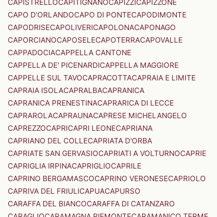
CAPISTRELLO
CAPITIGNANO
CAPIZZI
CAPIZZONE
CAPO D'ORLANDO
CAPO DI PONTE
CAPODIMONTE
CAPODRISE
CAPOLIVERI
CAPOLONA
CAPONAGO
CAPORCIANO
CAPOSELE
CAPOTERRA
CAPOVALLE
CAPPADOCIA
CAPPELLA CANTONE
CAPPELLA DE' PICENARDI
CAPPELLA MAGGIORE
CAPPELLE SUL TAVO
CAPRACOTTA
CAPRAIA E LIMITE
CAPRAIA ISOLA
CAPRALBA
CAPRANICA
CAPRANICA PRENESTINA
CAPRARICA DI LECCE
CAPRAROLA
CAPRAUNA
CAPRESE MICHELANGELO
CAPREZZO
CAPRI
CAPRI LEONE
CAPRIANA
CAPRIANO DEL COLLE
CAPRIATA D'ORBA
CAPRIATE SAN GERVASIO
CAPRIATI A VOLTURNO
CAPRIE
CAPRIGLIA IRPINA
CAPRIGLIO
CAPRILE
CAPRINO BERGAMASCO
CAPRINO VERONESE
CAPRIOLO
CAPRIVA DEL FRIULI
CAPUA
CAPURSO
CARAFFA DEL BIANCO
CARAFFA DI CATANZARO
CARAGLIO
CARAMAGNA PIEMONTE
CARAMANICO TERME