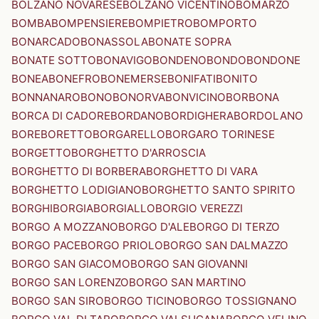
BOLZANO NOVARESE
BOLZANO VICENTINO
BOMARZO
BOMBA
BOMPENSIERE
BOMPIETRO
BOMPORTO
BONARCADO
BONASSOLA
BONATE SOPRA
BONATE SOTTO
BONAVIGO
BONDENO
BONDO
BONDONE
BONEA
BONEFRO
BONEMERSE
BONIFATI
BONITO
BONNANARO
BONO
BONORVA
BONVICINO
BORBONA
BORCA DI CADORE
BORDANO
BORDIGHERA
BORDOLANO
BORE
BORETTO
BORGARELLO
BORGARO TORINESE
BORGETTO
BORGHETTO D'ARROSCIA
BORGHETTO DI BORBERA
BORGHETTO DI VARA
BORGHETTO LODIGIANO
BORGHETTO SANTO SPIRITO
BORGHI
BORGIA
BORGIALLO
BORGIO VEREZZI
BORGO A MOZZANO
BORGO D'ALE
BORGO DI TERZO
BORGO PACE
BORGO PRIOLO
BORGO SAN DALMAZZO
BORGO SAN GIACOMO
BORGO SAN GIOVANNI
BORGO SAN LORENZO
BORGO SAN MARTINO
BORGO SAN SIRO
BORGO TICINO
BORGO TOSSIGNANO