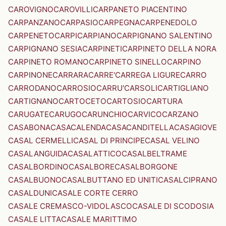
CAROVIGNO
CAROVILLI
CARPANETO PIACENTINO
CARPANZANO
CARPASIO
CARPEGNA
CARPENEDOLO
CARPENETO
CARPI
CARPIANO
CARPIGNANO SALENTINO
CARPIGNANO SESIA
CARPINETI
CARPINETO DELLA NORA
CARPINETO ROMANO
CARPINETO SINELLO
CARPINO
CARPINONE
CARRARA
CARRE'
CARREGA LIGURE
CARRO
CARRODANO
CARROSIO
CARRU'
CARSOLI
CARTIGLIANO
CARTIGNANO
CARTOCETO
CARTOSIO
CARTURA
CARUGATE
CARUGO
CARUNCHIO
CARVICO
CARZANO
CASABONA
CASACALENDA
CASACANDITELLA
CASAGIOVE
CASAL CERMELLI
CASAL DI PRINCIPE
CASAL VELINO
CASALANGUIDA
CASALATTICO
CASALBELTRAME
CASALBORDINO
CASALBORE
CASALBORGONE
CASALBUONO
CASALBUTTANO ED UNITI
CASALCIPRANO
CASALDUNI
CASALE CORTE CERRO
CASALE CREMASCO-VIDOLASCO
CASALE DI SCODOSIA
CASALE LITTA
CASALE MARITTIMO