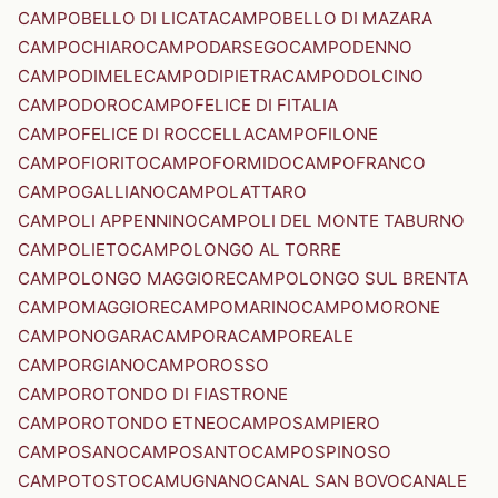
CAMPOBELLO DI LICATA
CAMPOBELLO DI MAZARA
CAMPOCHIARO
CAMPODARSEGO
CAMPODENNO
CAMPODIMELE
CAMPODIPIETRA
CAMPODOLCINO
CAMPODORO
CAMPOFELICE DI FITALIA
CAMPOFELICE DI ROCCELLA
CAMPOFILONE
CAMPOFIORITO
CAMPOFORMIDO
CAMPOFRANCO
CAMPOGALLIANO
CAMPOLATTARO
CAMPOLI APPENNINO
CAMPOLI DEL MONTE TABURNO
CAMPOLIETO
CAMPOLONGO AL TORRE
CAMPOLONGO MAGGIORE
CAMPOLONGO SUL BRENTA
CAMPOMAGGIORE
CAMPOMARINO
CAMPOMORONE
CAMPONOGARA
CAMPORA
CAMPOREALE
CAMPORGIANO
CAMPOROSSO
CAMPOROTONDO DI FIASTRONE
CAMPOROTONDO ETNEO
CAMPOSAMPIERO
CAMPOSANO
CAMPOSANTO
CAMPOSPINOSO
CAMPOTOSTO
CAMUGNANO
CANAL SAN BOVO
CANALE