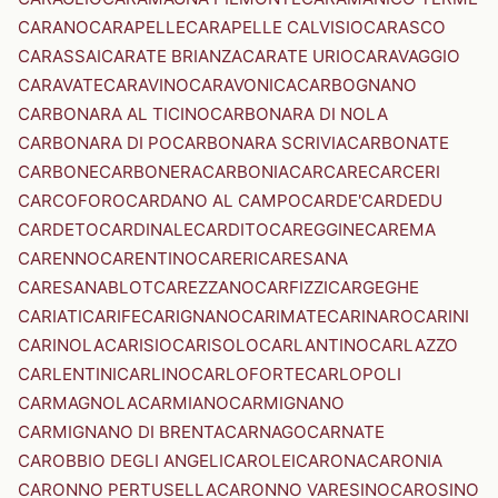
CARANO
CARAPELLE
CARAPELLE CALVISIO
CARASCO
CARASSAI
CARATE BRIANZA
CARATE URIO
CARAVAGGIO
CARAVATE
CARAVINO
CARAVONICA
CARBOGNANO
CARBONARA AL TICINO
CARBONARA DI NOLA
CARBONARA DI PO
CARBONARA SCRIVIA
CARBONATE
CARBONE
CARBONERA
CARBONIA
CARCARE
CARCERI
CARCOFORO
CARDANO AL CAMPO
CARDE'
CARDEDU
CARDETO
CARDINALE
CARDITO
CAREGGINE
CAREMA
CARENNO
CARENTINO
CARERI
CARESANA
CARESANABLOT
CAREZZANO
CARFIZZI
CARGEGHE
CARIATI
CARIFE
CARIGNANO
CARIMATE
CARINARO
CARINI
CARINOLA
CARISIO
CARISOLO
CARLANTINO
CARLAZZO
CARLENTINI
CARLINO
CARLOFORTE
CARLOPOLI
CARMAGNOLA
CARMIANO
CARMIGNANO
CARMIGNANO DI BRENTA
CARNAGO
CARNATE
CAROBBIO DEGLI ANGELI
CAROLEI
CARONA
CARONIA
CARONNO PERTUSELLA
CARONNO VARESINO
CAROSINO