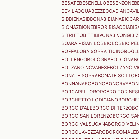
BESATE
BESENELLO
BESENZONE
B
BEVILACQUA
BEZZECCA
BIANCAVI
BIBBIENA
BIBBONA
BIBIANA
BICCAR
BIONAZ
BIONE
BIRORI
BISACCIA
BIS
BITRITTO
BITTI
BIVONA
BIVONGI
BI
BOARA PISANI
BOBBIO
BOBBIO PEL
BOFFALORA SOPRA TICINO
BOGL
BOLLENGO
BOLOGNA
BOLOGNAN
BOLZANO NOVARESE
BOLZANO VI
BONATE SOPRA
BONATE SOTTO
B
BONNANARO
BONO
BONORVA
BON
BORGARELLO
BORGARO TORINES
BORGHETTO LODIGIANO
BORGHET
BORGO D'ALE
BORGO DI TERZO
BO
BORGO SAN LORENZO
BORGO SA
BORGO VALSUGANA
BORGO VELI
BORGOLAVEZZARO
BORGOMALE