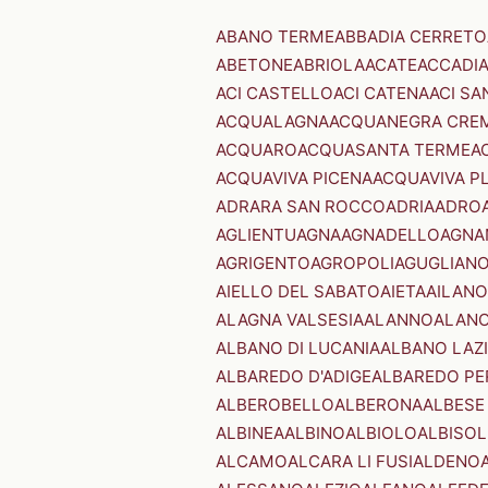
ABANO TERME
ABBADIA CERRETO
ABETONE
ABRIOLA
ACATE
ACCADI
ACI CASTELLO
ACI CATENA
ACI SA
ACQUALAGNA
ACQUANEGRA CRE
ACQUARO
ACQUASANTA TERME
A
ACQUAVIVA PICENA
ACQUAVIVA P
ADRARA SAN ROCCO
ADRIA
ADRO
AGLIENTU
AGNA
AGNADELLO
AGNA
AGRIGENTO
AGROPOLI
AGUGLIAN
AIELLO DEL SABATO
AIETA
AILANO
ALAGNA VALSESIA
ALANNO
ALANO
ALBANO DI LUCANIA
ALBANO LAZ
ALBAREDO D'ADIGE
ALBAREDO PE
ALBEROBELLO
ALBERONA
ALBESE
ALBINEA
ALBINO
ALBIOLO
ALBISOL
ALCAMO
ALCARA LI FUSI
ALDENO