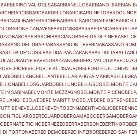
O
BARBERINO VAL D'ELSA
BARBIANELLO
BARBIANO .BARBIAN.
B
ARCHI
BARCIS
BARD
BARDELLO
BARDI
BARDINETO
BARDOLINO
B
A
BARGAGLI
BARGE
BARGHE
BARI
BARI SARDO
BARIANO
BARICEL
OLO
BARONE CANAVESE
BARONISSI
BARRAFRANCA
BARRALI
B
UZZO
BASCAPE'
BASCHI
BASCIANO
BASELGA DI PINE'
BASELICE
BASSANO DEL GRAPPA
BASSANO IN TEVERINA
BASSANO ROM
BASTIDA DE' DOSSI
BASTIDA PANCARANA
BASTIGLIA
BATTAGL
AULADU
BAUNEI
BAVENO
BAZZANO
BEDERO VALCUVIA
BEDIZZO
RO
BELFIORE
BELFORTE ALL'ISAURO
BELFORTE DEL CHIENTI
B
LAGIO
BELLANO
BELLANTE
BELLARIA-IGEA MARINA
BELLEGRA
ELLONA
BELLOSGUARDO
BELLUNO
BELLUSCO
BELMONTE CA
E IN SABINA
BELMONTE MEZZAGNO
BELMONTE PICENO
BELP
RE LANGHE
BELVEDERE MARITTIMO
BELVEDERE OSTRENSE
B
TUTTI
BENEVELLO
BENEVENTO
BENNA
BENTIVOGLIO
BERBENN
CON FIGLIARO
BEREGUARDO
BERGAMASCO
BERGAMO
BERGA
IO
BERNATE TICINO
BERNEZZO
BERRA
BERSONE
BERTINORO
BE
 DI TORTONA
BERZO DEMO
BERZO INFERIORE
BERZO SAN FE