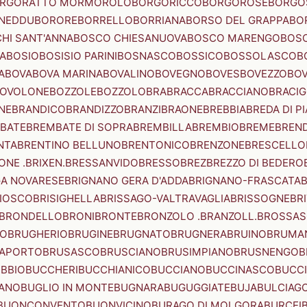
RGORATTO MORMOROLO
BORGORICCO
BORGOROSE
BORGO
NEDDU
BORORE
BORRELLO
BORRIANA
BORSO DEL GRAPPA
BO
HI SANT'ANNA
BOSCO CHIESANUOVA
BOSCO MARENGO
BOS
A
BOSIO
BOSISIO PARINI
BOSNASCO
BOSSICO
BOSSOLASCO
B
A
BOVA
BOVA MARINA
BOVALINO
BOVEGNO
BOVES
BOVEZZO
BOV
OVOLONE
BOZZOLE
BOZZOLO
BRA
BRACCA
BRACCIANO
BRACIG
NE
BRANDICO
BRANDIZZO
BRANZI
BRAONE
BREBBIA
BREDA DI P
BATE
BREMBATE DI SOPRA
BREMBILLA
BREMBIO
BREME
BREN
NTA
BRENTINO BELLUNO
BRENTONICO
BRENZONE
BRESCELLO
NE .BRIXEN.
BRESSANVIDO
BRESSO
BREZ
BREZZO DI BEDERO
GA NOVARESE
BRIGNANO GERA D'ADDA
BRIGNANO-FRASCATA
B
IOSCO
BRISIGHELLA
BRISSAGO-VALTRAVAGLIA
BRISSOGNE
BR
BRONDELLO
BRONI
BRONTE
BRONZOLO .BRANZOLL.
BROSSA
LO
BRUGHERIO
BRUGINE
BRUGNATO
BRUGNERA
BRUINO
BRUMA
APORTO
BRUSASCO
BRUSCIANO
BRUSIMPIANO
BRUSNENGO
B
BBIO
BUCCHERI
BUCCHIANICO
BUCCIANO
BUCCINASCO
BUCC
ANO
BUGLIO IN MONTE
BUGNARA
BUGUGGIATE
BUJA
BULCIAG
BUONCONVENTO
BUONVICINO
BURAGO DI MOLGORA
BURCEI