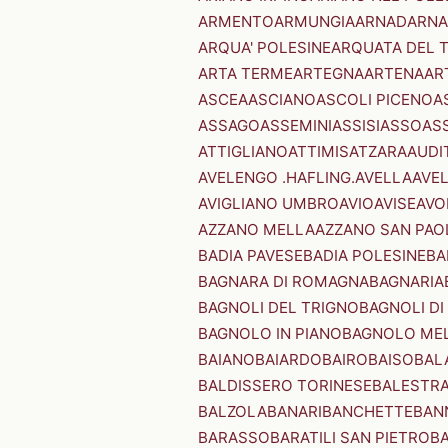
ARMENTO
ARMUNGIA
ARNAD
ARNA
ARQUA' POLESINE
ARQUATA DEL 
ARTA TERME
ARTEGNA
ARTENA
AR
ASCEA
ASCIANO
ASCOLI PICENO
A
ASSAGO
ASSEMINI
ASSISI
ASSO
AS
ATTIGLIANO
ATTIMIS
ATZARA
AUDI
AVELENGO .HAFLING.
AVELLA
AVE
AVIGLIANO UMBRO
AVIO
AVISE
AVO
AZZANO MELLA
AZZANO SAN PAO
BADIA PAVESE
BADIA POLESINE
BA
BAGNARA DI ROMAGNA
BAGNARIA
BAGNOLI DEL TRIGNO
BAGNOLI DI
BAGNOLO IN PIANO
BAGNOLO ME
BAIANO
BAIARDO
BAIRO
BAISO
BAL
BALDISSERO TORINESE
BALESTR
BALZOLA
BANARI
BANCHETTE
BAN
BARASSO
BARATILI SAN PIETRO
B