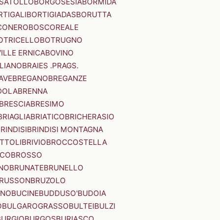
SATOLLO
BORGOSESIA
BORMIDA
RTIGALI
BORTIGIADAS
BORUTTA
CONERO
BOSCOREALE
OTRICELLO
BOTRUGNO
ILLE ERNICA
BOVINO
LIANO
BRAIES .PRAGS.
IAVE
BREGANO
BREGANZE
DOLA
BRENNA
BRESCIA
BRESIMO
BRIAGLIA
BRIATICO
BRICHERASIO
RINDISI
BRINDISI MONTAGNA
ITTOLI
BRIVIO
BROCCOSTELLA
SCO
BROSSO
NO
BRUNATE
BRUNELLO
RUSSON
BRUZOLO
INO
BUCINE
BUDDUSO'
BUDOIA
O
BULGAROGRASSO
BULTEI
BULZI
BURGIO
BURGOS
BURIASCO