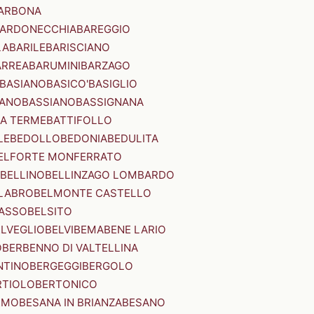
ARBONA
ARDONECCHIA
BAREGGIO
LA
BARILE
BARISCIANO
ARREA
BARUMINI
BARZAGO
BASIANO
BASICO'
BASIGLIO
ANO
BASSIANO
BASSIGNANA
IA TERME
BATTIFOLLO
LE
BEDOLLO
BEDONIA
BEDULITA
ELFORTE MONFERRATO
BELLINO
BELLINZAGO LOMBARDO
LABRO
BELMONTE CASTELLO
ASSO
BELSITO
ELVEGLIO
BELVI
BEMA
BENE LARIO
O
BERBENNO DI VALTELLINA
NTINO
BERGEGGI
BERGOLO
RTIOLO
BERTONICO
RMO
BESANA IN BRIANZA
BESANO