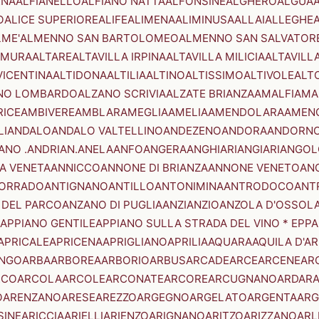
ENA
ALFIANELLO
ALFIANO NATTA
ALFONSINE
ALGHERO
ALGUA
A
O
ALICE SUPERIORE
ALIFE
ALIMENA
ALIMINUSA
ALLAI
ALLEGHE
LME'
ALMENNO SAN BARTOLOMEO
ALMENNO SAN SALVATOR
AMURA
ALTARE
ALTAVILLA IRPINA
ALTAVILLA MILICIA
ALTAVILL
VICENTINA
ALTIDONA
ALTILIA
ALTINO
ALTISSIMO
ALTIVOLE
ALT
NO LOMBARDO
ALZANO SCRIVIA
ALZATE BRIANZA
AMALFI
AMA
RICE
AMBIVERE
AMBLAR
AMEGLIA
AMELIA
AMENDOLARA
AMEN
LI
ANDALO
ANDALO VALTELLINO
ANDEZENO
ANDORA
ANDORNO
ANO .ANDRIAN.
ANELA
ANFO
ANGERA
ANGHIARI
ANGIARI
ANGOL
A VENETA
ANNICCO
ANNONE DI BRIANZA
ANNONE VENETO
AN
CORRADO
ANTIGNANO
ANTILLO
ANTONIMINA
ANTRODOCO
ANT
 DEL PARCO
ANZANO DI PUGLIA
ANZI
ANZIO
ANZOLA D'OSSOL
APPIANO GENTILE
APPIANO SULLA STRADA DEL VINO * EPPA
APRICALE
APRICENA
APRIGLIANO
APRILIA
AQUARA
AQUILA D'A
NGO
ARBA
ARBOREA
ARBORIO
ARBUS
ARCADE
ARCE
ARCENE
AR
RCO
ARCOLA
ARCOLE
ARCONATE
ARCORE
ARCUGNANO
ARDAR
O
ARENZANO
ARESE
AREZZO
ARGEGNO
ARGELATO
ARGENTA
ARG
SINE
ARICCIA
ARIELLI
ARIENZO
ARIGNANO
ARITZO
ARIZZANO
ARL