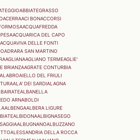
ATEGGIO
ABBIATEGRASSO
O
ACERRA
ACI BONACCORSI
FORMOSA
ACQUAFREDDA
PESA
ACQUARICA DEL CAPO
ACQUAVIVA DELLE FONTI
NO
ADRARA SAN MARTINO
RA
AGLIANA
AGLIANO TERME
AGLIE'
E BRIANZA
AGRATE CONTURBIA
CALABRO
AIELLO DEL FRIULI
STURA
ALA' DEI SARDI
ALAGNA
LBAIRATE
ALBANELLA
EDO ARNABOLDI
LA
ALBENGA
ALBERA LIGURE
BIATE
ALBIDONA
ALBIGNASEGO
SAGGIA
ALBUGNANO
ALBUZZANO
ETTO
ALESSANDRIA DELLA ROCCA