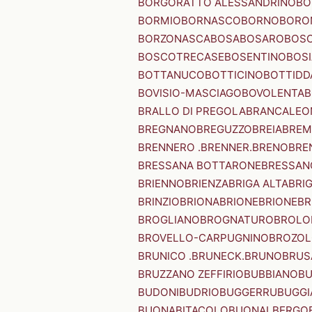
BORGORATTO ALESSANDRINO
BO
BORMIO
BORNASCO
BORNO
BORO
BORZONASCA
BOSA
BOSARO
BOSC
BOSCOTRECASE
BOSENTINO
BOSI
BOTTANUCO
BOTTICINO
BOTTIDD
BOVISIO-MASCIAGO
BOVOLENTA
B
BRALLO DI PREGOLA
BRANCALEO
BREGNANO
BREGUZZO
BREIA
BREM
BRENNERO .BRENNER.
BRENO
BRE
BRESSANA BOTTARONE
BRESSANO
BRIENNO
BRIENZA
BRIGA ALTA
BRI
BRINZIO
BRIONA
BRIONE
BRIONE
BR
BROGLIANO
BROGNATURO
BROLO
BROVELLO-CARPUGNINO
BROZO
BRUNICO .BRUNECK.
BRUNO
BRUS
BRUZZANO ZEFFIRIO
BUBBIANO
BU
BUDONI
BUDRIO
BUGGERRU
BUGGI
BUONABITACOLO
BUONALBERGO