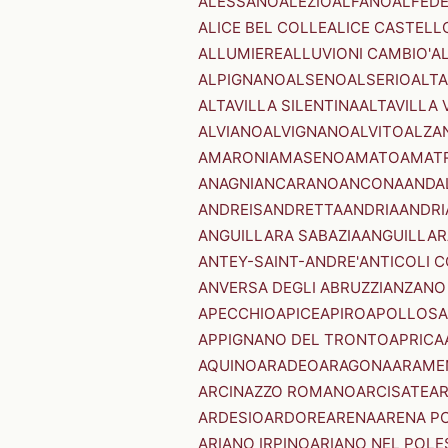
ALESSANO
ALEZIO
ALFANO
ALFED
ALICE BEL COLLE
ALICE CASTELL
ALLUMIERE
ALLUVIONI CAMBIO'
A
ALPIGNANO
ALSENO
ALSERIO
ALT
ALTAVILLA SILENTINA
ALTAVILLA 
ALVIANO
ALVIGNANO
ALVITO
ALZA
AMARONI
AMASENO
AMATO
AMAT
ANAGNI
ANCARANO
ANCONA
ANDA
ANDREIS
ANDRETTA
ANDRIA
ANDRI
ANGUILLARA SABAZIA
ANGUILLAR
ANTEY-SAINT-ANDRE'
ANTICOLI 
ANVERSA DEGLI ABRUZZI
ANZANO
APECCHIO
APICE
APIRO
APOLLOSA
APPIGNANO DEL TRONTO
APRICA
AQUINO
ARADEO
ARAGONA
ARAME
ARCINAZZO ROMANO
ARCISATE
A
ARDESIO
ARDORE
ARENA
ARENA P
ARIANO IRPINO
ARIANO NEL POLE