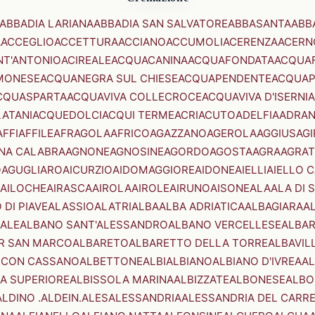
ABBADIA LARIANA
ABBADIA SAN SALVATORE
ABBASANTA
ABB
A
ACCEGLIO
ACCETTURA
ACCIANO
ACCUMOLI
ACERENZA
ACERN
NT'ANTONIO
ACIREALE
ACQUACANINA
ACQUAFONDATA
ACQUA
MONESE
ACQUANEGRA SUL CHIESE
ACQUAPENDENTE
ACQUAP
CQUASPARTA
ACQUAVIVA COLLECROCE
ACQUAVIVA D'ISERNIA
LATANI
ACQUEDOLCI
ACQUI TERME
ACRI
ACUTO
ADELFIA
ADRA
AFFI
AFFILE
AFRAGOLA
AFRICO
AGAZZANO
AGEROLA
AGGIUS
AGI
NA CALABRA
AGNONE
AGNOSINE
AGORDO
AGOSTA
AGRA
AGRAT
O
AGUGLIARO
AICURZIO
AIDOMAGGIORE
AIDONE
AIELLI
AIELLO 
AILOCHE
AIRASCA
AIROLA
AIROLE
AIRUNO
AISONE
ALA
ALA DI 
 DI PIAVE
ALASSIO
ALATRI
ALBA
ALBA ADRIATICA
ALBAGIARA
A
IALE
ALBANO SANT'ALESSANDRO
ALBANO VERCELLESE
ALBAR
R SAN MARCO
ALBARETO
ALBARETTO DELLA TORRE
ALBAVIL
 CON CASSANO
ALBETTONE
ALBI
ALBIANO
ALBIANO D'IVREA
AL
A SUPERIORE
ALBISSOLA MARINA
ALBIZZATE
ALBONESE
ALBO
ALDINO .ALDEIN.
ALES
ALESSANDRIA
ALESSANDRIA DEL CARR