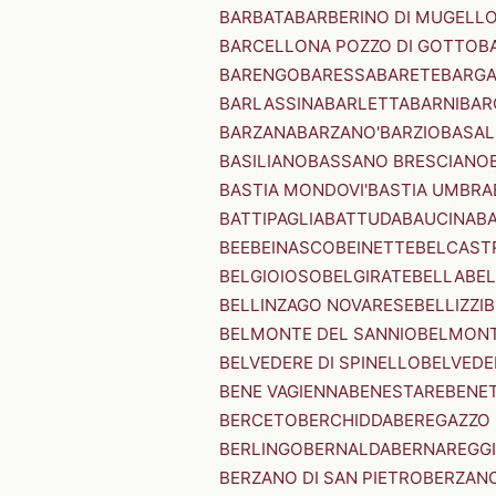
BARBATA
BARBERINO DI MUGELL
BARCELLONA POZZO DI GOTTO
B
BARENGO
BARESSA
BARETE
BARG
BARLASSINA
BARLETTA
BARNI
BAR
BARZANA
BARZANO'
BARZIO
BASAL
BASILIANO
BASSANO BRESCIANO
BASTIA MONDOVI'
BASTIA UMBRA
BATTIPAGLIA
BATTUDA
BAUCINA
B
BEE
BEINASCO
BEINETTE
BELCAST
BELGIOIOSO
BELGIRATE
BELLA
BEL
BELLINZAGO NOVARESE
BELLIZZI
B
BELMONTE DEL SANNIO
BELMONT
BELVEDERE DI SPINELLO
BELVEDE
BENE VAGIENNA
BENESTARE
BENE
BERCETO
BERCHIDDA
BEREGAZZO 
BERLINGO
BERNALDA
BERNAREGG
BERZANO DI SAN PIETRO
BERZANO