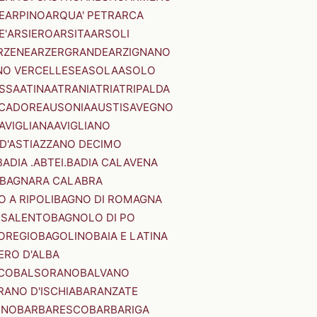
E
ARPINO
ARQUA' PETRARCA
E'
ARSIERO
ARSITA
ARSOLI
RZENE
ARZERGRANDE
ARZIGNANO
NO VERCELLESE
ASOLA
ASOLO
SSA
ATINA
ATRANI
ATRI
ATRIPALDA
 CADORE
AUSONIA
AUSTIS
AVEGNO
AVIGLIANA
AVIGLIANO
D'ASTI
AZZANO DECIMO
BADIA .ABTEI.
BADIA CALAVENA
BAGNARA CALABRA
 A RIPOLI
BAGNO DI ROMAGNA
 SALENTO
BAGNOLO DI PO
OREGIO
BAGOLINO
BAIA E LATINA
ERO D'ALBA
CO
BALSORANO
BALVANO
RANO D'ISCHIA
BARANZATE
INO
BARBARESCO
BARBARIGA