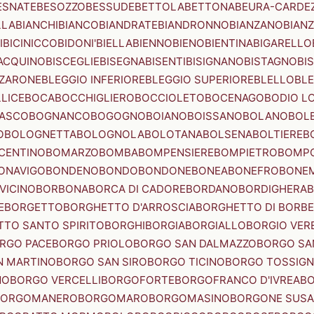
ESNATE
BESOZZO
BESSUDE
BETTOLA
BETTONA
BEURA-CARDE
LLA
BIANCHI
BIANCO
BIANDRATE
BIANDRONNO
BIANZANO
BIANZ
I
BICINICCO
BIDONI'
BIELLA
BIENNO
BIENO
BIENTINA
BIGARELLO
ACQUINO
BISCEGLIE
BISEGNA
BISENTI
BISIGNANO
BISTAGNO
BI
ZZARONE
BLEGGIO INFERIORE
BLEGGIO SUPERIORE
BLELLO
BL
LICE
BOCA
BOCCHIGLIERO
BOCCIOLETO
BOCENAGO
BODIO L
IASCO
BOGNANCO
BOGOGNO
BOIANO
BOISSANO
BOLANO
BOL
O
BOLOGNETTA
BOLOGNOLA
BOLOTANA
BOLSENA
BOLTIERE
B
CENTINO
BOMARZO
BOMBA
BOMPENSIERE
BOMPIETRO
BOMP
ONAVIGO
BONDENO
BONDO
BONDONE
BONEA
BONEFRO
BONE
VICINO
BORBONA
BORCA DI CADORE
BORDANO
BORDIGHERA
E
BORGETTO
BORGHETTO D'ARROSCIA
BORGHETTO DI BORB
TO SANTO SPIRITO
BORGHI
BORGIA
BORGIALLO
BORGIO VERE
RGO PACE
BORGO PRIOLO
BORGO SAN DALMAZZO
BORGO SA
N MARTINO
BORGO SAN SIRO
BORGO TICINO
BORGO TOSSIG
NO
BORGO VERCELLI
BORGOFORTE
BORGOFRANCO D'IVREA
BO
BORGOMANERO
BORGOMARO
BORGOMASINO
BORGONE SUSA