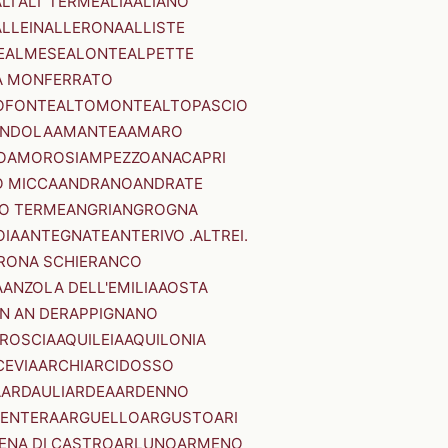
LI'
ALI' TERME
ALIA
ALIANO
ALLEIN
ALLERONA
ALLISTE
E
ALMESE
ALONTE
ALPETTE
A MONFERRATO
OFONTE
ALTOMONTE
ALTOPASCIO
NDOLA
AMANTEA
AMARO
O
AMOROSI
AMPEZZO
ANACAPRI
 MICCA
ANDRANO
ANDRATE
O TERME
ANGRI
ANGROGNA
OIA
ANTEGNATE
ANTERIVO .ALTREI.
RONA SCHIERANCO
A
ANZOLA DELL'EMILIA
AOSTA
N AN DER
APPIGNANO
RROSCIA
AQUILEIA
AQUILONIA
CEVIA
ARCHI
ARCIDOSSO
A
ARDAULI
ARDEA
ARDENNO
ENTERA
ARGUELLO
ARGUSTO
ARI
ENA DI CASTRO
ARLUNO
ARMENO