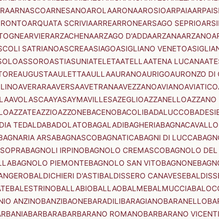
RA
ARNASCO
ARNESANO
AROLA
ARONA
AROSIO
ARPAIA
ARPAIS
TRONTO
ARQUATA SCRIVIA
ARRE
ARRONE
ARSAGO SEPRIO
ARSI
TOGNE
ARVIER
ARZACHENA
ARZAGO D'ADDA
ARZANA
ARZANO
A
SCOLI SATRIANO
ASCREA
ASIAGO
ASIGLIANO VENETO
ASIGLIA
SOLO
ASSORO
ASTI
ASUNI
ATELETA
ATELLA
ATENA LUCANA
ATE
TORE
AUGUSTA
AULETTA
AULLA
AURANO
AURIGO
AURONZO DI
LLINO
AVERARA
AVERSA
AVETRANA
AVEZZANO
AVIANO
AVIATICO
LA
AVOLASCA
AYAS
AYMAVILLES
AZEGLIO
AZZANELLO
AZZANO 
LO
AZZATE
AZZIO
AZZONE
BACENO
BACOLI
BADALUCCO
BADESI
DIA TEDALDA
BADOLATO
BAGALADI
BAGHERIA
BAGNACAVALLO
BAGNARIA ARSA
BAGNASCO
BAGNATICA
BAGNI DI LUCCA
BAGNO
 SOPRA
BAGNOLI IRPINO
BAGNOLO CREMASCO
BAGNOLO DEL
LLA
BAGNOLO PIEMONTE
BAGNOLO SAN VITO
BAGNONE
BAGN
ANGERO
BALDICHIERI D'ASTI
BALDISSERO CANAVESE
BALDISS
ATE
BALESTRINO
BALLABIO
BALLAO
BALME
BALMUCCIA
BALOC
NIO ANZINO
BANZI
BAONE
BARADILI
BARAGIANO
BARANELLO
BA
ARBANIA
BARBARA
BARBARANO ROMANO
BARBARANO VICENT