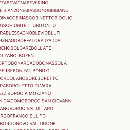
ZZA
BEVAGNA
BEVERINO
E'
BIANZONE
BIASSONO
BIBBIANO
BINAGO
BINASCO
BINETTO
BIOGLIO
SUSCHIO
BITETTO
BITONTO
ERA
BLESSAGNO
BLEVIO
BLUFI
OMNAGO
BOFFALORA D'ADDA
BENO
BOLGARE
BOLLATE
OLZANO .BOZEN.
ORTO
BONARCADO
BONASSOLA
MERSE
BONIFATI
BONITO
BORDOLANO
BORE
BORETTO
ERA
BORGHETTO DI VARA
ZZI
BORGO A MOZZANO
N GIACOMO
BORGO SAN GIOVANNI
NANO
BORGO VAL DI TARO
RGOFRANCO SUL PO
BORGONOVO VAL TIDONE