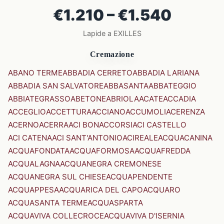
€1.210 – €1.540
Lapide a EXILLES
Cremazione
ABANO TERME
ABBADIA CERRETO
ABBADIA LARIANA
ABBADIA SAN SALVATORE
ABBASANTA
ABBATEGGIO
ABBIATEGRASSO
ABETONE
ABRIOLA
ACATE
ACCADIA
ACCEGLIO
ACCETTURA
ACCIANO
ACCUMOLI
ACERENZA
ACERNO
ACERRA
ACI BONACCORSI
ACI CASTELLO
ACI CATENA
ACI SANT'ANTONIO
ACIREALE
ACQUACANINA
ACQUAFONDATA
ACQUAFORMOSA
ACQUAFREDDA
ACQUALAGNA
ACQUANEGRA CREMONESE
ACQUANEGRA SUL CHIESE
ACQUAPENDENTE
ACQUAPPESA
ACQUARICA DEL CAPO
ACQUARO
ACQUASANTA TERME
ACQUASPARTA
ACQUAVIVA COLLECROCE
ACQUAVIVA D'ISERNIA