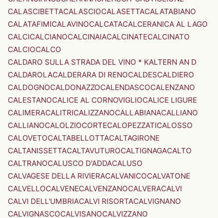
CALASCIBETTA
CALASCIO
CALASETTA
CALATABIANO
CALATAFIMI
CALAVINO
CALCATA
CALCERANICA AL LAGO
CALCI
CALCIANO
CALCINAIA
CALCINATE
CALCINATO
CALCIO
CALCO
CALDARO SULLA STRADA DEL VINO * KALTERN AN D
CALDAROLA
CALDERARA DI RENO
CALDES
CALDIERO
CALDOGNO
CALDONAZZO
CALENDASCO
CALENZANO
CALESTANO
CALICE AL CORNOVIGLIO
CALICE LIGURE
CALIMERA
CALITRI
CALIZZANO
CALLABIANA
CALLIANO
CALLIANO
CALOLZIOCORTE
CALOPEZZATI
CALOSSO
CALOVETO
CALTABELLOTTA
CALTAGIRONE
CALTANISSETTA
CALTAVUTURO
CALTIGNAGA
CALTO
CALTRANO
CALUSCO D'ADDA
CALUSO
CALVAGESE DELLA RIVIERA
CALVANICO
CALVATONE
CALVELLO
CALVENE
CALVENZANO
CALVERA
CALVI
CALVI DELL'UMBRIA
CALVI RISORTA
CALVIGNANO
CALVIGNASCO
CALVISANO
CALVIZZANO