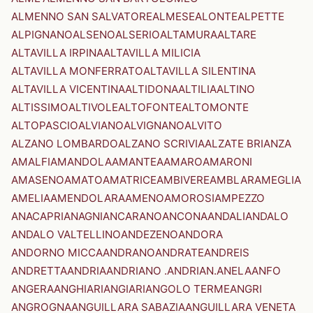
ALMENNO SAN SALVATORE
ALMESE
ALONTE
ALPETTE
ALPIGNANO
ALSENO
ALSERIO
ALTAMURA
ALTARE
ALTAVILLA IRPINA
ALTAVILLA MILICIA
ALTAVILLA MONFERRATO
ALTAVILLA SILENTINA
ALTAVILLA VICENTINA
ALTIDONA
ALTILIA
ALTINO
ALTISSIMO
ALTIVOLE
ALTOFONTE
ALTOMONTE
ALTOPASCIO
ALVIANO
ALVIGNANO
ALVITO
ALZANO LOMBARDO
ALZANO SCRIVIA
ALZATE BRIANZA
AMALFI
AMANDOLA
AMANTEA
AMARO
AMARONI
AMASENO
AMATO
AMATRICE
AMBIVERE
AMBLAR
AMEGLIA
AMELIA
AMENDOLARA
AMENO
AMOROSI
AMPEZZO
ANACAPRI
ANAGNI
ANCARANO
ANCONA
ANDALI
ANDALO
ANDALO VALTELLINO
ANDEZENO
ANDORA
ANDORNO MICCA
ANDRANO
ANDRATE
ANDREIS
ANDRETTA
ANDRIA
ANDRIANO .ANDRIAN.
ANELA
ANFO
ANGERA
ANGHIARI
ANGIARI
ANGOLO TERME
ANGRI
ANGROGNA
ANGUILLARA SABAZIA
ANGUILLARA VENETA