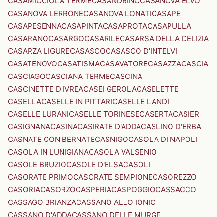
CASAMICCIOLA TERME
CASANDRINO
CASANOVA ELVO
CASANOVA LERRONE
CASANOVA LONATI
CASAPE
CASAPESENNA
CASAPINTA
CASAPROTA
CASAPULLA
CASARANO
CASARGO
CASARILE
CASARSA DELLA DELIZIA
CASARZA LIGURE
CASASCO
CASASCO D'INTELVI
CASATENOVO
CASATISMA
CASAVATORE
CASAZZA
CASCIA
CASCIAGO
CASCIANA TERME
CASCINA
CASCINETTE D'IVREA
CASEI GEROLA
CASELETTE
CASELLA
CASELLE IN PITTARI
CASELLE LANDI
CASELLE LURANI
CASELLE TORINESE
CASERTA
CASIER
CASIGNANA
CASINA
CASIRATE D'ADDA
CASLINO D'ERBA
CASNATE CON BERNATE
CASNIGO
CASOLA DI NAPOLI
CASOLA IN LUNIGIANA
CASOLA VALSENIO
CASOLE BRUZIO
CASOLE D'ELSA
CASOLI
CASORATE PRIMO
CASORATE SEMPIONE
CASOREZZO
CASORIA
CASORZO
CASPERIA
CASPOGGIO
CASSACCO
CASSAGO BRIANZA
CASSANO ALLO IONIO
CASSANO D'ADDA
CASSANO DELLE MURGE