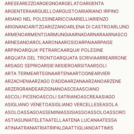
ARESE
AREZZO
ARGEGNO
ARGELATO
ARGENTA
ARGENTERA
ARGUELLO
ARGUSTO
ARI
ARIANO IRPINO
ARIANO NEL POLESINE
ARICCIA
ARIELLI
ARIENZO
ARIGNANO
ARITZO
ARIZZANO
ARLENA DI CASTRO
ARLUNO
ARMENO
ARMENTO
ARMUNGIA
ARNAD
ARNARA
ARNASCO
ARNESANO
AROLA
ARONA
AROSIO
ARPAIA
ARPAISE
ARPINO
ARQUA' PETRARCA
ARQUA' POLESINE
ARQUATA DEL TRONTO
ARQUATA SCRIVIA
ARRE
ARRONE
ARSAGO SEPRIO
ARSIE'
ARSIERO
ARSITA
ARSOLI
ARTA TERME
ARTEGNA
ARTENA
ARTOGNE
ARVIER
ARZACHENA
ARZAGO D'ADDA
ARZANA
ARZANO
ARZENE
ARZERGRANDE
ARZIGNANO
ASCEA
ASCIANO
ASCOLI PICENO
ASCOLI SATRIANO
ASCREA
ASIAGO
ASIGLIANO VENETO
ASIGLIANO VERCELLESE
ASOLA
ASOLO
ASSAGO
ASSEMINI
ASSISI
ASSO
ASSOLO
ASSORO
ASTI
ASUNI
ATELETA
ATELLA
ATENA LUCANA
ATESSA
ATINA
ATRANI
ATRI
ATRIPALDA
ATTIGLIANO
ATTIMIS