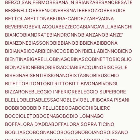
BERZO SAN FERMO
BESANA IN BRIANZA
BESANO
BESATE
BESENELLO
BESENZONE
BESNATE
BESOZZO
BESSUDE
BETTOLA
BETTONA
BEURA-CARDEZZA
BEVAGNA
BEVERINO
BEVILACQUA
BEZZECCA
BIANCAVILLA
BIANCHI
BIANCO
BIANDRATE
BIANDRONNO
BIANZANO
BIANZE'
BIANZONE
BIASSONO
BIBBIANO
BIBBIENA
BIBBONA
BIBIANA
BICCARI
BICINICCO
BIDONI'
BIELLA
BIENNO
BIENO
BIENTINA
BIGARELLO
BINAGO
BINASCO
BINETTO
BIOGLIO
BIONAZ
BIONE
BIRORI
BISACCIA
BISACQUINO
BISCEGLIE
BISEGNA
BISENTI
BISIGNANO
BISTAGNO
BISUSCHIO
BITETTO
BITONTO
BITRITTO
BITTI
BIVONA
BIVONGI
BIZZARONE
BLEGGIO INFERIORE
BLEGGIO SUPERIORE
BLELLO
BLERA
BLESSAGNO
BLEVIO
BLUFI
BOARA PISANI
BOBBIO
BOBBIO PELLICE
BOCA
BOCCHIGLIERO
BOCCIOLETO
BOCENAGO
BODIO LOMNAGO
BOFFALORA D'ADDA
BOFFALORA SOPRA TICINO
BOGLIASCO
BOGNANCO
BOGOGNO
BOIANO
BOISSANO