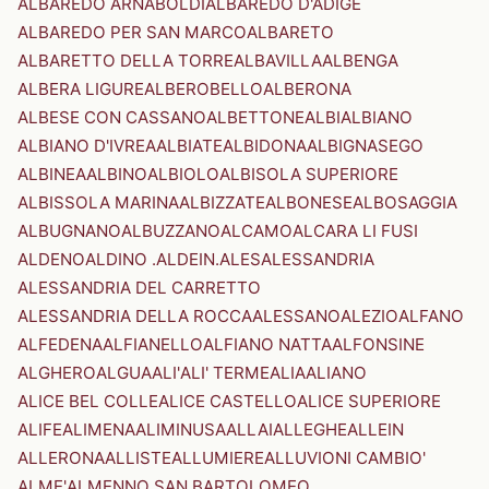
ALBAREDO ARNABOLDI
ALBAREDO D'ADIGE
ALBAREDO PER SAN MARCO
ALBARETO
ALBARETTO DELLA TORRE
ALBAVILLA
ALBENGA
ALBERA LIGURE
ALBEROBELLO
ALBERONA
ALBESE CON CASSANO
ALBETTONE
ALBI
ALBIANO
ALBIANO D'IVREA
ALBIATE
ALBIDONA
ALBIGNASEGO
ALBINEA
ALBINO
ALBIOLO
ALBISOLA SUPERIORE
ALBISSOLA MARINA
ALBIZZATE
ALBONESE
ALBOSAGGIA
ALBUGNANO
ALBUZZANO
ALCAMO
ALCARA LI FUSI
ALDENO
ALDINO .ALDEIN.
ALES
ALESSANDRIA
ALESSANDRIA DEL CARRETTO
ALESSANDRIA DELLA ROCCA
ALESSANO
ALEZIO
ALFANO
ALFEDENA
ALFIANELLO
ALFIANO NATTA
ALFONSINE
ALGHERO
ALGUA
ALI'
ALI' TERME
ALIA
ALIANO
ALICE BEL COLLE
ALICE CASTELLO
ALICE SUPERIORE
ALIFE
ALIMENA
ALIMINUSA
ALLAI
ALLEGHE
ALLEIN
ALLERONA
ALLISTE
ALLUMIERE
ALLUVIONI CAMBIO'
ALME'
ALMENNO SAN BARTOLOMEO