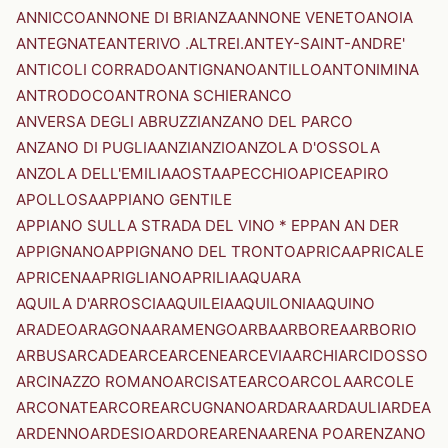
ANNICCO
ANNONE DI BRIANZA
ANNONE VENETO
ANOIA
ANTEGNATE
ANTERIVO .ALTREI.
ANTEY-SAINT-ANDRE'
ANTICOLI CORRADO
ANTIGNANO
ANTILLO
ANTONIMINA
ANTRODOCO
ANTRONA SCHIERANCO
ANVERSA DEGLI ABRUZZI
ANZANO DEL PARCO
ANZANO DI PUGLIA
ANZI
ANZIO
ANZOLA D'OSSOLA
ANZOLA DELL'EMILIA
AOSTA
APECCHIO
APICE
APIRO
APOLLOSA
APPIANO GENTILE
APPIANO SULLA STRADA DEL VINO * EPPAN AN DER
APPIGNANO
APPIGNANO DEL TRONTO
APRICA
APRICALE
APRICENA
APRIGLIANO
APRILIA
AQUARA
AQUILA D'ARROSCIA
AQUILEIA
AQUILONIA
AQUINO
ARADEO
ARAGONA
ARAMENGO
ARBA
ARBOREA
ARBORIO
ARBUS
ARCADE
ARCE
ARCENE
ARCEVIA
ARCHI
ARCIDOSSO
ARCINAZZO ROMANO
ARCISATE
ARCO
ARCOLA
ARCOLE
ARCONATE
ARCORE
ARCUGNANO
ARDARA
ARDAULI
ARDEA
ARDENNO
ARDESIO
ARDORE
ARENA
ARENA PO
ARENZANO