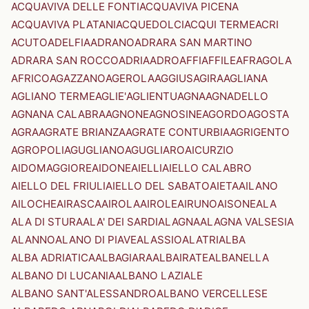
ACQUAVIVA DELLE FONTI
ACQUAVIVA PICENA
ACQUAVIVA PLATANI
ACQUEDOLCI
ACQUI TERME
ACRI
ACUTO
ADELFIA
ADRANO
ADRARA SAN MARTINO
ADRARA SAN ROCCO
ADRIA
ADRO
AFFI
AFFILE
AFRAGOLA
AFRICO
AGAZZANO
AGEROLA
AGGIUS
AGIRA
AGLIANA
AGLIANO TERME
AGLIE'
AGLIENTU
AGNA
AGNADELLO
AGNANA CALABRA
AGNONE
AGNOSINE
AGORDO
AGOSTA
AGRA
AGRATE BRIANZA
AGRATE CONTURBIA
AGRIGENTO
AGROPOLI
AGUGLIANO
AGUGLIARO
AICURZIO
AIDOMAGGIORE
AIDONE
AIELLI
AIELLO CALABRO
AIELLO DEL FRIULI
AIELLO DEL SABATO
AIETA
AILANO
AILOCHE
AIRASCA
AIROLA
AIROLE
AIRUNO
AISONE
ALA
ALA DI STURA
ALA' DEI SARDI
ALAGNA
ALAGNA VALSESIA
ALANNO
ALANO DI PIAVE
ALASSIO
ALATRI
ALBA
ALBA ADRIATICA
ALBAGIARA
ALBAIRATE
ALBANELLA
ALBANO DI LUCANIA
ALBANO LAZIALE
ALBANO SANT'ALESSANDRO
ALBANO VERCELLESE