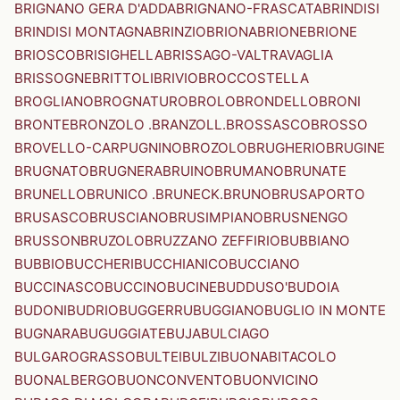
BRIGNANO GERA D'ADDA
BRIGNANO-FRASCATA
BRINDISI
BRINDISI MONTAGNA
BRINZIO
BRIONA
BRIONE
BRIONE
BRIOSCO
BRISIGHELLA
BRISSAGO-VALTRAVAGLIA
BRISSOGNE
BRITTOLI
BRIVIO
BROCCOSTELLA
BROGLIANO
BROGNATURO
BROLO
BRONDELLO
BRONI
BRONTE
BRONZOLO .BRANZOLL.
BROSSASCO
BROSSO
BROVELLO-CARPUGNINO
BROZOLO
BRUGHERIO
BRUGINE
BRUGNATO
BRUGNERA
BRUINO
BRUMANO
BRUNATE
BRUNELLO
BRUNICO .BRUNECK.
BRUNO
BRUSAPORTO
BRUSASCO
BRUSCIANO
BRUSIMPIANO
BRUSNENGO
BRUSSON
BRUZOLO
BRUZZANO ZEFFIRIO
BUBBIANO
BUBBIO
BUCCHERI
BUCCHIANICO
BUCCIANO
BUCCINASCO
BUCCINO
BUCINE
BUDDUSO'
BUDOIA
BUDONI
BUDRIO
BUGGERRU
BUGGIANO
BUGLIO IN MONTE
BUGNARA
BUGUGGIATE
BUJA
BULCIAGO
BULGAROGRASSO
BULTEI
BULZI
BUONABITACOLO
BUONALBERGO
BUONCONVENTO
BUONVICINO