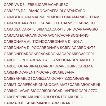
CAPRIVA DEL FRIULI
CAPUA
CAPURSO
CARAFFA DEL BIANCO
CARAFFA DI CATANZARO
CARAGLIO
CARAMAGNA PIEMONTE
CARAMANICO TERME
CARANO
CARAPELLE
CARAPELLE CALVISIO
CARASCO
CARASSAI
CARATE BRIANZA
CARATE URIO
CARAVAGGIO
CARAVATE
CARAVINO
CARAVONICA
CARBOGNANO
CARBONARA AL TICINO
CARBONARA DI NOLA
CARBONARA DI PO
CARBONARA SCRIVIA
CARBONATE
CARBONE
CARBONERA
CARBONIA
CARCARE
CARCERI
CARCOFORO
CARDANO AL CAMPO
CARDE'
CARDEDU
CARDETO
CARDINALE
CARDITO
CAREGGINE
CAREMA
CARENNO
CARENTINO
CARERI
CARESANA
CARESANABLOT
CAREZZANO
CARFIZZI
CARGEGHE
CARIATI
CARIFE
CARIGNANO
CARIMATE
CARINARO
CARINI
CARINOLA
CARISIO
CARISOLO
CARLANTINO
CARLAZZO
CARLENTINI
CARLINO
CARLOFORTE
CARLOPOLI
CARMAGNOLA
CARMIANO
CARMIGNANO