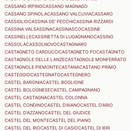
CASSANO IRPINO
CASSANO MAGNAGO
CASSANO SPINOLA
CASSANO VALCUVIA
CASSARO
CASSIGLIO
CASSINA DE' PECCHI
CASSINA RIZZARDI
CASSINA VALSASSINA
CASSINASCO
CASSINE
CASSINELLE
CASSINETTA DI LUGAGNANO
CASSINO
CASSOLA
CASSOLNOVO
CASTAGNARO
CASTAGNETO CARDUCCI
CASTAGNETO PO
CASTAGNITO
CASTAGNOLE DELLE LANZE
CASTAGNOLE MONFERRATO
CASTAGNOLE PIEMONTE
CASTANA
CASTANO PRIMO
CASTEGGIO
CASTEGNATO
CASTEGNERO
CASTEL BARONIA
CASTEL BOGLIONE
CASTEL BOLOGNESE
CASTEL CAMPAGNANO
CASTEL CASTAGNA
CASTEL COLONNA
CASTEL CONDINO
CASTEL D'AIANO
CASTEL D'ARIO
CASTEL D'AZZANO
CASTEL DEL GIUDICE
CASTEL DEL MONTE
CASTEL DEL PIANO
CASTEL DEL RIO
CASTEL DI CASIO
CASTEL DI IERI