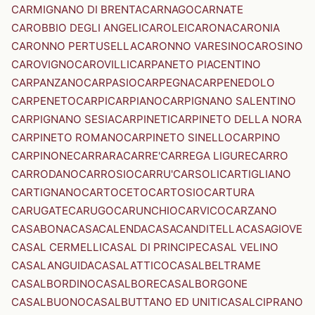
CARMIGNANO DI BRENTA
CARNAGO
CARNATE
CAROBBIO DEGLI ANGELI
CAROLEI
CARONA
CARONIA
CARONNO PERTUSELLA
CARONNO VARESINO
CAROSINO
CAROVIGNO
CAROVILLI
CARPANETO PIACENTINO
CARPANZANO
CARPASIO
CARPEGNA
CARPENEDOLO
CARPENETO
CARPI
CARPIANO
CARPIGNANO SALENTINO
CARPIGNANO SESIA
CARPINETI
CARPINETO DELLA NORA
CARPINETO ROMANO
CARPINETO SINELLO
CARPINO
CARPINONE
CARRARA
CARRE'
CARREGA LIGURE
CARRO
CARRODANO
CARROSIO
CARRU'
CARSOLI
CARTIGLIANO
CARTIGNANO
CARTOCETO
CARTOSIO
CARTURA
CARUGATE
CARUGO
CARUNCHIO
CARVICO
CARZANO
CASABONA
CASACALENDA
CASACANDITELLA
CASAGIOVE
CASAL CERMELLI
CASAL DI PRINCIPE
CASAL VELINO
CASALANGUIDA
CASALATTICO
CASALBELTRAME
CASALBORDINO
CASALBORE
CASALBORGONE
CASALBUONO
CASALBUTTANO ED UNITI
CASALCIPRANO