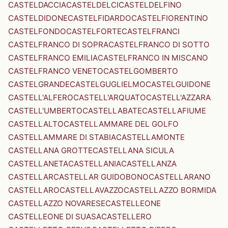
CASTELDACCIA
CASTELDELCI
CASTELDELFINO
CASTELDIDONE
CASTELFIDARDO
CASTELFIORENTINO
CASTELFONDO
CASTELFORTE
CASTELFRANCI
CASTELFRANCO DI SOPRA
CASTELFRANCO DI SOTTO
CASTELFRANCO EMILIA
CASTELFRANCO IN MISCANO
CASTELFRANCO VENETO
CASTELGOMBERTO
CASTELGRANDE
CASTELGUGLIELMO
CASTELGUIDONE
CASTELL'ALFERO
CASTELL'ARQUATO
CASTELL'AZZARA
CASTELL'UMBERTO
CASTELLABATE
CASTELLAFIUME
CASTELLALTO
CASTELLAMMARE DEL GOLFO
CASTELLAMMARE DI STABIA
CASTELLAMONTE
CASTELLANA GROTTE
CASTELLANA SICULA
CASTELLANETA
CASTELLANIA
CASTELLANZA
CASTELLAR
CASTELLAR GUIDOBONO
CASTELLARANO
CASTELLARO
CASTELLAVAZZO
CASTELLAZZO BORMIDA
CASTELLAZZO NOVARESE
CASTELLEONE
CASTELLEONE DI SUASA
CASTELLERO