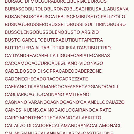
BURAGO DI MOLGORA
BURCEI
BURGIO
BURGOS
BURIASCO
BUROLO
BURONZO
BUSACHI
BUSALLA
BUSANA
BUSANO
BUSCA
BUSCATE
BUSCEMI
BUSETO PALIZZOLO
BUSNAGO
BUSSERO
BUSSETO
BUSSI SUL TIRINO
BUSSO
BUSSOLENGO
BUSSOLENO
BUSTO ARSIZIO
BUSTO GAROLFO
BUTERA
BUTI
BUTTAPIETRA
BUTTIGLIERA ALTA
BUTTIGLIERA D'ASTI
BUTTRIO
CA' D'ANDREA
CABELLA LIGURE
CABIATE
CABRAS
CACCAMO
CACCURI
CADEGLIANO-VICONAGO
CADELBOSCO DI SOPRA
CADEO
CADERZONE
CADONEGHE
CADORAGO
CADREZZATE
CAERANO DI SAN MARCO
CAFASSE
CAGGIANO
CAGLI
CAGLIARI
CAGLIO
CAGNANO AMITERNO
CAGNANO VARANO
CAGNO
CAGNO'
CAIANELLO
CAIAZZO
CAINES .KUENS.
CAINO
CAIOLO
CAIRANO
CAIRATE
CAIRO MONTENOTTE
CAIVANO
CALABRITTO
CALALZO DI CADORE
CALAMANDRANA
CALAMONACI
CALANGIANUS
CALANNA
CALASCA-CASTIGLIONE