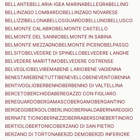
BELLANTE
BELLARIA-IGEA MARINA
BELLEGRA
BELLINO
BELLINZAGO LOMBARDO
BELLINZAGO NOVARESE
BELLIZZI
BELLONA
BELLOSGUARDO
BELLUNO
BELLUSCO
BELMONTE CALABRO
BELMONTE CASTELLO
BELMONTE DEL SANNIO
BELMONTE IN SABINA
BELMONTE MEZZAGNO
BELMONTE PICENO
BELPASSO
BELSITO
BELVEDERE DI SPINELLO
BELVEDERE LANGHE
BELVEDERE MARITTIMO
BELVEDERE OSTRENSE
BELVEGLIO
BELVI
BEMA
BENE LARIO
BENE VAGIENNA
BENESTARE
BENETUTTI
BENEVELLO
BENEVENTO
BENNA
BENTIVOGLIO
BERBENNO
BERBENNO DI VALTELLINA
BERCETO
BERCHIDDA
BEREGAZZO CON FIGLIARO
BEREGUARDO
BERGAMASCO
BERGAMO
BERGANTINO
BERGEGGI
BERGOLO
BERLINGO
BERNALDA
BERNAREGGIO
BERNATE TICINO
BERNEZZO
BERRA
BERSONE
BERTINORO
BERTIOLO
BERTONICO
BERZANO DI SAN PIETRO
BERZANO DI TORTONA
BERZO DEMO
BERZO INFERIORE