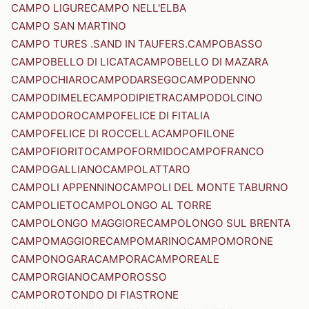
CAMPO LIGURE
CAMPO NELL'ELBA
CAMPO SAN MARTINO
CAMPO TURES .SAND IN TAUFERS.
CAMPOBASSO
CAMPOBELLO DI LICATA
CAMPOBELLO DI MAZARA
CAMPOCHIARO
CAMPODARSEGO
CAMPODENNO
CAMPODIMELE
CAMPODIPIETRA
CAMPODOLCINO
CAMPODORO
CAMPOFELICE DI FITALIA
CAMPOFELICE DI ROCCELLA
CAMPOFILONE
CAMPOFIORITO
CAMPOFORMIDO
CAMPOFRANCO
CAMPOGALLIANO
CAMPOLATTARO
CAMPOLI APPENNINO
CAMPOLI DEL MONTE TABURNO
CAMPOLIETO
CAMPOLONGO AL TORRE
CAMPOLONGO MAGGIORE
CAMPOLONGO SUL BRENTA
CAMPOMAGGIORE
CAMPOMARINO
CAMPOMORONE
CAMPONOGARA
CAMPORA
CAMPOREALE
CAMPORGIANO
CAMPOROSSO
CAMPOROTONDO DI FIASTRONE