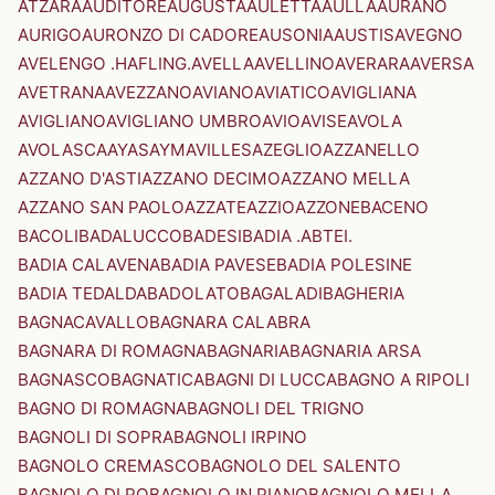
ATZARA
AUDITORE
AUGUSTA
AULETTA
AULLA
AURANO
AURIGO
AURONZO DI CADORE
AUSONIA
AUSTIS
AVEGNO
AVELENGO .HAFLING.
AVELLA
AVELLINO
AVERARA
AVERSA
AVETRANA
AVEZZANO
AVIANO
AVIATICO
AVIGLIANA
AVIGLIANO
AVIGLIANO UMBRO
AVIO
AVISE
AVOLA
AVOLASCA
AYAS
AYMAVILLES
AZEGLIO
AZZANELLO
AZZANO D'ASTI
AZZANO DECIMO
AZZANO MELLA
AZZANO SAN PAOLO
AZZATE
AZZIO
AZZONE
BACENO
BACOLI
BADALUCCO
BADESI
BADIA .ABTEI.
BADIA CALAVENA
BADIA PAVESE
BADIA POLESINE
BADIA TEDALDA
BADOLATO
BAGALADI
BAGHERIA
BAGNACAVALLO
BAGNARA CALABRA
BAGNARA DI ROMAGNA
BAGNARIA
BAGNARIA ARSA
BAGNASCO
BAGNATICA
BAGNI DI LUCCA
BAGNO A RIPOLI
BAGNO DI ROMAGNA
BAGNOLI DEL TRIGNO
BAGNOLI DI SOPRA
BAGNOLI IRPINO
BAGNOLO CREMASCO
BAGNOLO DEL SALENTO
BAGNOLO DI PO
BAGNOLO IN PIANO
BAGNOLO MELLA