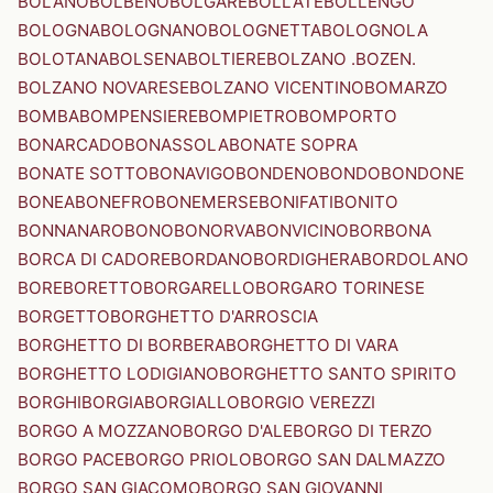
BOLANO
BOLBENO
BOLGARE
BOLLATE
BOLLENGO
BOLOGNA
BOLOGNANO
BOLOGNETTA
BOLOGNOLA
BOLOTANA
BOLSENA
BOLTIERE
BOLZANO .BOZEN.
BOLZANO NOVARESE
BOLZANO VICENTINO
BOMARZO
BOMBA
BOMPENSIERE
BOMPIETRO
BOMPORTO
BONARCADO
BONASSOLA
BONATE SOPRA
BONATE SOTTO
BONAVIGO
BONDENO
BONDO
BONDONE
BONEA
BONEFRO
BONEMERSE
BONIFATI
BONITO
BONNANARO
BONO
BONORVA
BONVICINO
BORBONA
BORCA DI CADORE
BORDANO
BORDIGHERA
BORDOLANO
BORE
BORETTO
BORGARELLO
BORGARO TORINESE
BORGETTO
BORGHETTO D'ARROSCIA
BORGHETTO DI BORBERA
BORGHETTO DI VARA
BORGHETTO LODIGIANO
BORGHETTO SANTO SPIRITO
BORGHI
BORGIA
BORGIALLO
BORGIO VEREZZI
BORGO A MOZZANO
BORGO D'ALE
BORGO DI TERZO
BORGO PACE
BORGO PRIOLO
BORGO SAN DALMAZZO
BORGO SAN GIACOMO
BORGO SAN GIOVANNI