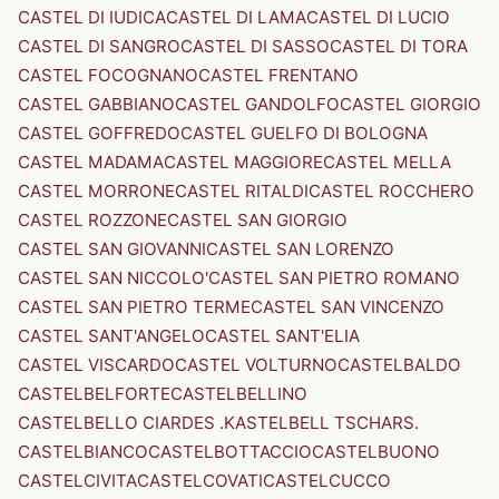
CASTEL DI IUDICA
CASTEL DI LAMA
CASTEL DI LUCIO
CASTEL DI SANGRO
CASTEL DI SASSO
CASTEL DI TORA
CASTEL FOCOGNANO
CASTEL FRENTANO
CASTEL GABBIANO
CASTEL GANDOLFO
CASTEL GIORGIO
CASTEL GOFFREDO
CASTEL GUELFO DI BOLOGNA
CASTEL MADAMA
CASTEL MAGGIORE
CASTEL MELLA
CASTEL MORRONE
CASTEL RITALDI
CASTEL ROCCHERO
CASTEL ROZZONE
CASTEL SAN GIORGIO
CASTEL SAN GIOVANNI
CASTEL SAN LORENZO
CASTEL SAN NICCOLO'
CASTEL SAN PIETRO ROMANO
CASTEL SAN PIETRO TERME
CASTEL SAN VINCENZO
CASTEL SANT'ANGELO
CASTEL SANT'ELIA
CASTEL VISCARDO
CASTEL VOLTURNO
CASTELBALDO
CASTELBELFORTE
CASTELBELLINO
CASTELBELLO CIARDES .KASTELBELL TSCHARS.
CASTELBIANCO
CASTELBOTTACCIO
CASTELBUONO
CASTELCIVITA
CASTELCOVATI
CASTELCUCCO