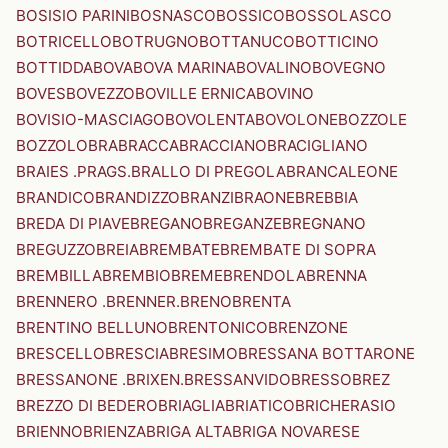
BOSISIO PARINI
BOSNASCO
BOSSICO
BOSSOLASCO
BOTRICELLO
BOTRUGNO
BOTTANUCO
BOTTICINO
BOTTIDDA
BOVA
BOVA MARINA
BOVALINO
BOVEGNO
BOVES
BOVEZZO
BOVILLE ERNICA
BOVINO
BOVISIO-MASCIAGO
BOVOLENTA
BOVOLONE
BOZZOLE
BOZZOLO
BRA
BRACCA
BRACCIANO
BRACIGLIANO
BRAIES .PRAGS.
BRALLO DI PREGOLA
BRANCALEONE
BRANDICO
BRANDIZZO
BRANZI
BRAONE
BREBBIA
BREDA DI PIAVE
BREGANO
BREGANZE
BREGNANO
BREGUZZO
BREIA
BREMBATE
BREMBATE DI SOPRA
BREMBILLA
BREMBIO
BREME
BRENDOLA
BRENNA
BRENNERO .BRENNER.
BRENO
BRENTA
BRENTINO BELLUNO
BRENTONICO
BRENZONE
BRESCELLO
BRESCIA
BRESIMO
BRESSANA BOTTARONE
BRESSANONE .BRIXEN.
BRESSANVIDO
BRESSO
BREZ
BREZZO DI BEDERO
BRIAGLIA
BRIATICO
BRICHERASIO
BRIENNO
BRIENZA
BRIGA ALTA
BRIGA NOVARESE