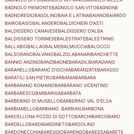
BAGNOLO PIEMONTE
BAGNOLO SAN VITO
BAGNONE
BAGNOREGIO
BAGOLINO
BAIA E LATINA
BAIANO
BAIARDO
BAIRO
BAISO
BALANGERO
BALDICHIERI D'ASTI
BALDISSERO CANAVESE
BALDISSERO D'ALBA
BALDISSERO TORINESE
BALESTRATE
BALESTRINO
BALLABIO
BALLAO
BALME
BALMUCCIA
BALOCCO
BALSORANO
BALVANO
BALZOLA
BANARI
BANCHETTE
BANNIO ANZINO
BANZI
BAONE
BARADILI
BARAGIANO
BARANELLO
BARANO D'ISCHIA
BARANZATE
BARASSO
BARATILI SAN PIETRO
BARBANIA
BARBARA
BARBARANO ROMANO
BARBARANO VICENTINO
BARBARESCO
BARBARIGA
BARBATA
BARBERINO DI MUGELLO
BARBERINO VAL D'ELSA
BARBIANELLO
BARBIANO .BARBIAN.
BARBONA
BARCELLONA POZZO DI GOTTO
BARCHI
BARCIS
BARD
BARDELLO
BARDI
BARDINETO
BARDOLINO
BARDONECCHIA
BAREGGIO
BARENGO
BARESSA
BARETE