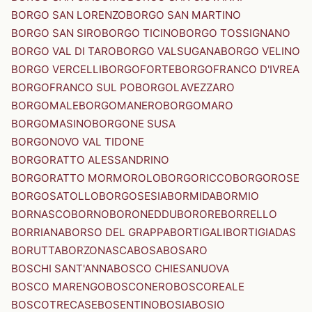
BORGO SAN LORENZO
BORGO SAN MARTINO
BORGO SAN SIRO
BORGO TICINO
BORGO TOSSIGNANO
BORGO VAL DI TARO
BORGO VALSUGANA
BORGO VELINO
BORGO VERCELLI
BORGOFORTE
BORGOFRANCO D'IVREA
BORGOFRANCO SUL PO
BORGOLAVEZZARO
BORGOMALE
BORGOMANERO
BORGOMARO
BORGOMASINO
BORGONE SUSA
BORGONOVO VAL TIDONE
BORGORATTO ALESSANDRINO
BORGORATTO MORMOROLO
BORGORICCO
BORGOROSE
BORGOSATOLLO
BORGOSESIA
BORMIDA
BORMIO
BORNASCO
BORNO
BORONEDDU
BORORE
BORRELLO
BORRIANA
BORSO DEL GRAPPA
BORTIGALI
BORTIGIADAS
BORUTTA
BORZONASCA
BOSA
BOSARO
BOSCHI SANT'ANNA
BOSCO CHIESANUOVA
BOSCO MARENGO
BOSCONERO
BOSCOREALE
BOSCOTRECASE
BOSENTINO
BOSIA
BOSIO