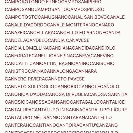
CAMPOROTONDO ETNEO
CAMPOSAMPIERO
CAMPOSANO
CAMPOSANTO
CAMPOSPINOSO
CAMPOTOSTO
CAMUGNANO
CANAL SAN BOVO
CANALE
CANALE D'AGORDO
CANALE MONTERANO
CANARO
CANAZEI
CANCELLARA
CANCELLO ED ARNONE
CANDA
CANDELA
CANDELO
CANDIA CANAVESE
CANDIA LOMELLINA
CANDIANA
CANDIDA
CANDIOLO
CANEGRATE
CANELLI
CANEPINA
CANEVA
CANEVINO
CANICATTI'
CANICATTINI BAGNI
CANINO
CANISCHIO
CANISTRO
CANNA
CANNALONGA
CANNARA
CANNERO RIVIERA
CANNETO PAVESE
CANNETO SULL'OGLIO
CANNOBIO
CANNOLE
CANOLO
CANONICA D'ADDA
CANOSA DI PUGLIA
CANOSA SANNITA
CANOSIO
CANOSSA
CANSANO
CANTAGALLO
CANTALICE
CANTALUPA
CANTALUPO IN SABINA
CANTALUPO LIGURE
CANTALUPO NEL SANNIO
CANTARANA
CANTELLO
CANTERANO
CANTIANO
CANTOIRA
CANTU'
CANZANO
CANZO
CAORLE
CAORSO
CAPACCIO
CAPACI
CAPALBIO