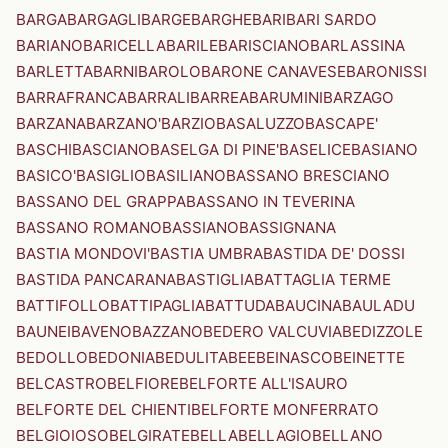
BARGA
BARGAGLI
BARGE
BARGHE
BARI
BARI SARDO
BARIANO
BARICELLA
BARILE
BARISCIANO
BARLASSINA
BARLETTA
BARNI
BAROLO
BARONE CANAVESE
BARONISSI
BARRAFRANCA
BARRALI
BARREA
BARUMINI
BARZAGO
BARZANA
BARZANO'
BARZIO
BASALUZZO
BASCAPE'
BASCHI
BASCIANO
BASELGA DI PINE'
BASELICE
BASIANO
BASICO'
BASIGLIO
BASILIANO
BASSANO BRESCIANO
BASSANO DEL GRAPPA
BASSANO IN TEVERINA
BASSANO ROMANO
BASSIANO
BASSIGNANA
BASTIA MONDOVI'
BASTIA UMBRA
BASTIDA DE' DOSSI
BASTIDA PANCARANA
BASTIGLIA
BATTAGLIA TERME
BATTIFOLLO
BATTIPAGLIA
BATTUDA
BAUCINA
BAULADU
BAUNEI
BAVENO
BAZZANO
BEDERO VALCUVIA
BEDIZZOLE
BEDOLLO
BEDONIA
BEDULITA
BEE
BEINASCO
BEINETTE
BELCASTRO
BELFIORE
BELFORTE ALL'ISAURO
BELFORTE DEL CHIENTI
BELFORTE MONFERRATO
BELGIOIOSO
BELGIRATE
BELLA
BELLAGIO
BELLANO