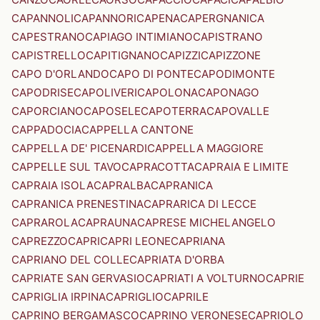
CAPANNOLI
CAPANNORI
CAPENA
CAPERGNANICA
CAPESTRANO
CAPIAGO INTIMIANO
CAPISTRANO
CAPISTRELLO
CAPITIGNANO
CAPIZZI
CAPIZZONE
CAPO D'ORLANDO
CAPO DI PONTE
CAPODIMONTE
CAPODRISE
CAPOLIVERI
CAPOLONA
CAPONAGO
CAPORCIANO
CAPOSELE
CAPOTERRA
CAPOVALLE
CAPPADOCIA
CAPPELLA CANTONE
CAPPELLA DE' PICENARDI
CAPPELLA MAGGIORE
CAPPELLE SUL TAVO
CAPRACOTTA
CAPRAIA E LIMITE
CAPRAIA ISOLA
CAPRALBA
CAPRANICA
CAPRANICA PRENESTINA
CAPRARICA DI LECCE
CAPRAROLA
CAPRAUNA
CAPRESE MICHELANGELO
CAPREZZO
CAPRI
CAPRI LEONE
CAPRIANA
CAPRIANO DEL COLLE
CAPRIATA D'ORBA
CAPRIATE SAN GERVASIO
CAPRIATI A VOLTURNO
CAPRIE
CAPRIGLIA IRPINA
CAPRIGLIO
CAPRILE
CAPRINO BERGAMASCO
CAPRINO VERONESE
CAPRIOLO