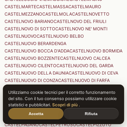
CASTELMARTE
CASTELMASSA
CASTELMAURO
CASTELMEZZANO
CASTELMOLA
CASTELNOVETTO
CASTELNOVO BARIANO
CASTELNOVO DEL FRIULI
CASTELNOVO DI SOTTO
CASTELNOVO NE' MONTI
CASTELNUOVO
CASTELNUOVO BELBO
CASTELNUOVO BERARDENGA
CASTELNUOVO BOCCA D'ADDA
CASTELNUOVO BORMIDA
CASTELNUOVO BOZZENTE
CASTELNUOVO CALCEA
CASTELNUOVO CILENTO
CASTELNUOVO DEL GARDA
CASTELNUOVO DELLA DAUNIA
CASTELNUOVO DI CEVA
CASTELNUOVO DI CONZA
CASTELNUOVO DI FARFA
CASTELNUOVO DI GARFAGNANA
Utilizziamo cookie tecnici per il corretto funzionamento
CASTELNUOVO DI PORTO
CASTELNUOVO DON BOSCO
del sito. Con il tuo consenso possiamo utilizzare cookie
CASTELNUOVO MAGRA
CASTELNUOVO NIGRA
statistici e pubblicitari.
Scopri di più
.
CASTELNUOVO PARANO
CASTELNUOVO RANGONE
Accetta
Rifiuta
CASTELNUOVO SCRIVIA
CASTELNUOVO VAL DI CECINA
CASTELPAGANO
CASTELPETROSO
CASTELPIZZUTO