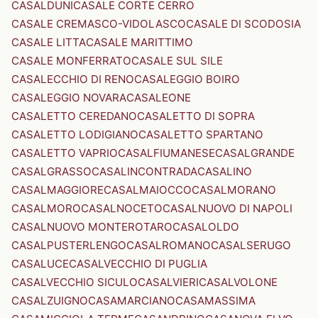
CASALDUNI
CASALE CORTE CERRO
CASALE CREMASCO-VIDOLASCO
CASALE DI SCODOSIA
CASALE LITTA
CASALE MARITTIMO
CASALE MONFERRATO
CASALE SUL SILE
CASALECCHIO DI RENO
CASALEGGIO BOIRO
CASALEGGIO NOVARA
CASALEONE
CASALETTO CEREDANO
CASALETTO DI SOPRA
CASALETTO LODIGIANO
CASALETTO SPARTANO
CASALETTO VAPRIO
CASALFIUMANESE
CASALGRANDE
CASALGRASSO
CASALINCONTRADA
CASALINO
CASALMAGGIORE
CASALMAIOCCO
CASALMORANO
CASALMORO
CASALNOCETO
CASALNUOVO DI NAPOLI
CASALNUOVO MONTEROTARO
CASALOLDO
CASALPUSTERLENGO
CASALROMANO
CASALSERUGO
CASALUCE
CASALVECCHIO DI PUGLIA
CASALVECCHIO SICULO
CASALVIERI
CASALVOLONE
CASALZUIGNO
CASAMARCIANO
CASAMASSIMA