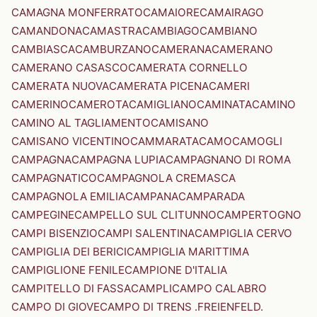
CAMAGNA MONFERRATO
CAMAIORE
CAMAIRAGO
CAMANDONA
CAMASTRA
CAMBIAGO
CAMBIANO
CAMBIASCA
CAMBURZANO
CAMERANA
CAMERANO
CAMERANO CASASCO
CAMERATA CORNELLO
CAMERATA NUOVA
CAMERATA PICENA
CAMERI
CAMERINO
CAMEROTA
CAMIGLIANO
CAMINATA
CAMINO
CAMINO AL TAGLIAMENTO
CAMISANO
CAMISANO VICENTINO
CAMMARATA
CAMO
CAMOGLI
CAMPAGNA
CAMPAGNA LUPIA
CAMPAGNANO DI ROMA
CAMPAGNATICO
CAMPAGNOLA CREMASCA
CAMPAGNOLA EMILIA
CAMPANA
CAMPARADA
CAMPEGINE
CAMPELLO SUL CLITUNNO
CAMPERTOGNO
CAMPI BISENZIO
CAMPI SALENTINA
CAMPIGLIA CERVO
CAMPIGLIA DEI BERICI
CAMPIGLIA MARITTIMA
CAMPIGLIONE FENILE
CAMPIONE D'ITALIA
CAMPITELLO DI FASSA
CAMPLI
CAMPO CALABRO
CAMPO DI GIOVE
CAMPO DI TRENS .FREIENFELD.