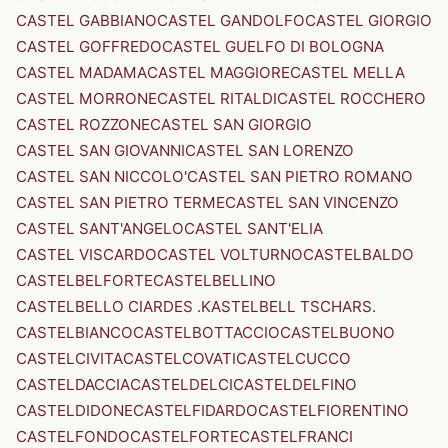
CASTEL GABBIANO
CASTEL GANDOLFO
CASTEL GIORGIO
CASTEL GOFFREDO
CASTEL GUELFO DI BOLOGNA
CASTEL MADAMA
CASTEL MAGGIORE
CASTEL MELLA
CASTEL MORRONE
CASTEL RITALDI
CASTEL ROCCHERO
CASTEL ROZZONE
CASTEL SAN GIORGIO
CASTEL SAN GIOVANNI
CASTEL SAN LORENZO
CASTEL SAN NICCOLO'
CASTEL SAN PIETRO ROMANO
CASTEL SAN PIETRO TERME
CASTEL SAN VINCENZO
CASTEL SANT'ANGELO
CASTEL SANT'ELIA
CASTEL VISCARDO
CASTEL VOLTURNO
CASTELBALDO
CASTELBELFORTE
CASTELBELLINO
CASTELBELLO CIARDES .KASTELBELL TSCHARS.
CASTELBIANCO
CASTELBOTTACCIO
CASTELBUONO
CASTELCIVITA
CASTELCOVATI
CASTELCUCCO
CASTELDACCIA
CASTELDELCI
CASTELDELFINO
CASTELDIDONE
CASTELFIDARDO
CASTELFIORENTINO
CASTELFONDO
CASTELFORTE
CASTELFRANCI