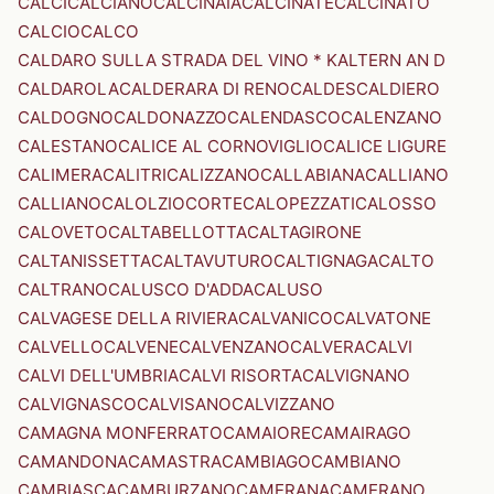
CALCI
CALCIANO
CALCINAIA
CALCINATE
CALCINATO
CALCIO
CALCO
CALDARO SULLA STRADA DEL VINO * KALTERN AN D
CALDAROLA
CALDERARA DI RENO
CALDES
CALDIERO
CALDOGNO
CALDONAZZO
CALENDASCO
CALENZANO
CALESTANO
CALICE AL CORNOVIGLIO
CALICE LIGURE
CALIMERA
CALITRI
CALIZZANO
CALLABIANA
CALLIANO
CALLIANO
CALOLZIOCORTE
CALOPEZZATI
CALOSSO
CALOVETO
CALTABELLOTTA
CALTAGIRONE
CALTANISSETTA
CALTAVUTURO
CALTIGNAGA
CALTO
CALTRANO
CALUSCO D'ADDA
CALUSO
CALVAGESE DELLA RIVIERA
CALVANICO
CALVATONE
CALVELLO
CALVENE
CALVENZANO
CALVERA
CALVI
CALVI DELL'UMBRIA
CALVI RISORTA
CALVIGNANO
CALVIGNASCO
CALVISANO
CALVIZZANO
CAMAGNA MONFERRATO
CAMAIORE
CAMAIRAGO
CAMANDONA
CAMASTRA
CAMBIAGO
CAMBIANO
CAMBIASCA
CAMBURZANO
CAMERANA
CAMERANO