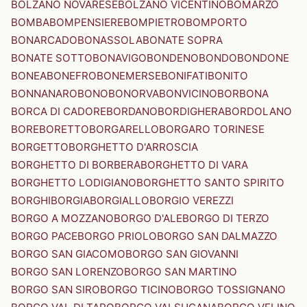
BOLZANO NOVARESE
BOLZANO VICENTINO
BOMARZO
BOMBA
BOMPENSIERE
BOMPIETRO
BOMPORTO
BONARCADO
BONASSOLA
BONATE SOPRA
BONATE SOTTO
BONAVIGO
BONDENO
BONDO
BONDONE
BONEA
BONEFRO
BONEMERSE
BONIFATI
BONITO
BONNANARO
BONO
BONORVA
BONVICINO
BORBONA
BORCA DI CADORE
BORDANO
BORDIGHERA
BORDOLANO
BORE
BORETTO
BORGARELLO
BORGARO TORINESE
BORGETTO
BORGHETTO D'ARROSCIA
BORGHETTO DI BORBERA
BORGHETTO DI VARA
BORGHETTO LODIGIANO
BORGHETTO SANTO SPIRITO
BORGHI
BORGIA
BORGIALLO
BORGIO VEREZZI
BORGO A MOZZANO
BORGO D'ALE
BORGO DI TERZO
BORGO PACE
BORGO PRIOLO
BORGO SAN DALMAZZO
BORGO SAN GIACOMO
BORGO SAN GIOVANNI
BORGO SAN LORENZO
BORGO SAN MARTINO
BORGO SAN SIRO
BORGO TICINO
BORGO TOSSIGNANO