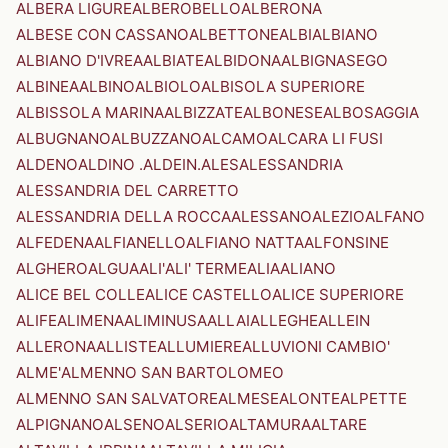
ALBERA LIGURE
ALBEROBELLO
ALBERONA
ALBESE CON CASSANO
ALBETTONE
ALBI
ALBIANO
ALBIANO D'IVREA
ALBIATE
ALBIDONA
ALBIGNASEGO
ALBINEA
ALBINO
ALBIOLO
ALBISOLA SUPERIORE
ALBISSOLA MARINA
ALBIZZATE
ALBONESE
ALBOSAGGIA
ALBUGNANO
ALBUZZANO
ALCAMO
ALCARA LI FUSI
ALDENO
ALDINO .ALDEIN.
ALES
ALESSANDRIA
ALESSANDRIA DEL CARRETTO
ALESSANDRIA DELLA ROCCA
ALESSANO
ALEZIO
ALFANO
ALFEDENA
ALFIANELLO
ALFIANO NATTA
ALFONSINE
ALGHERO
ALGUA
ALI'
ALI' TERME
ALIA
ALIANO
ALICE BEL COLLE
ALICE CASTELLO
ALICE SUPERIORE
ALIFE
ALIMENA
ALIMINUSA
ALLAI
ALLEGHE
ALLEIN
ALLERONA
ALLISTE
ALLUMIERE
ALLUVIONI CAMBIO'
ALME'
ALMENNO SAN BARTOLOMEO
ALMENNO SAN SALVATORE
ALMESE
ALONTE
ALPETTE
ALPIGNANO
ALSENO
ALSERIO
ALTAMURA
ALTARE