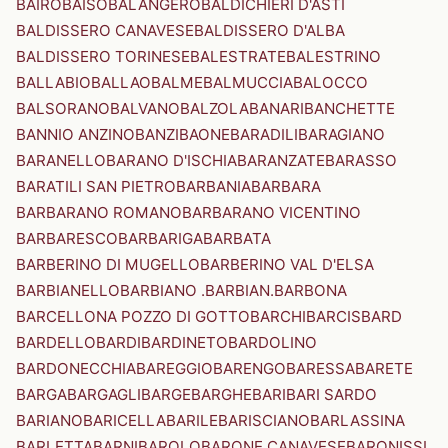
BAIRO
BAISO
BALANGERO
BALDICHIERI D'ASTI
BALDISSERO CANAVESE
BALDISSERO D'ALBA
BALDISSERO TORINESE
BALESTRATE
BALESTRINO
BALLABIO
BALLAO
BALME
BALMUCCIA
BALOCCO
BALSORANO
BALVANO
BALZOLA
BANARI
BANCHETTE
BANNIO ANZINO
BANZI
BAONE
BARADILI
BARAGIANO
BARANELLO
BARANO D'ISCHIA
BARANZATE
BARASSO
BARATILI SAN PIETRO
BARBANIA
BARBARA
BARBARANO ROMANO
BARBARANO VICENTINO
BARBARESCO
BARBARIGA
BARBATA
BARBERINO DI MUGELLO
BARBERINO VAL D'ELSA
BARBIANELLO
BARBIANO .BARBIAN.
BARBONA
BARCELLONA POZZO DI GOTTO
BARCHI
BARCIS
BARD
BARDELLO
BARDI
BARDINETO
BARDOLINO
BARDONECCHIA
BAREGGIO
BARENGO
BARESSA
BARETE
BARGA
BARGAGLI
BARGE
BARGHE
BARI
BARI SARDO
BARIANO
BARICELLA
BARILE
BARISCIANO
BARLASSINA
BARLETTA
BARNI
BAROLO
BARONE CANAVESE
BARONISSI