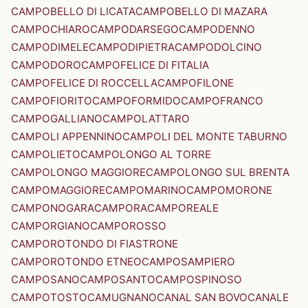
CAMPOBELLO DI LICATA
CAMPOBELLO DI MAZARA
CAMPOCHIARO
CAMPODARSEGO
CAMPODENNO
CAMPODIMELE
CAMPODIPIETRA
CAMPODOLCINO
CAMPODORO
CAMPOFELICE DI FITALIA
CAMPOFELICE DI ROCCELLA
CAMPOFILONE
CAMPOFIORITO
CAMPOFORMIDO
CAMPOFRANCO
CAMPOGALLIANO
CAMPOLATTARO
CAMPOLI APPENNINO
CAMPOLI DEL MONTE TABURNO
CAMPOLIETO
CAMPOLONGO AL TORRE
CAMPOLONGO MAGGIORE
CAMPOLONGO SUL BRENTA
CAMPOMAGGIORE
CAMPOMARINO
CAMPOMORONE
CAMPONOGARA
CAMPORA
CAMPOREALE
CAMPORGIANO
CAMPOROSSO
CAMPOROTONDO DI FIASTRONE
CAMPOROTONDO ETNEO
CAMPOSAMPIERO
CAMPOSANO
CAMPOSANTO
CAMPOSPINOSO
CAMPOTOSTO
CAMUGNANO
CANAL SAN BOVO
CANALE