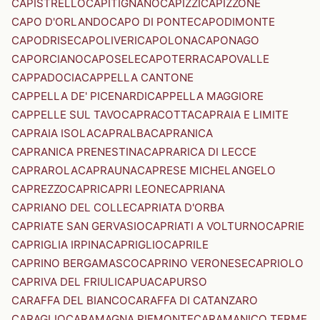
CAPISTRELLO
CAPITIGNANO
CAPIZZI
CAPIZZONE
CAPO D'ORLANDO
CAPO DI PONTE
CAPODIMONTE
CAPODRISE
CAPOLIVERI
CAPOLONA
CAPONAGO
CAPORCIANO
CAPOSELE
CAPOTERRA
CAPOVALLE
CAPPADOCIA
CAPPELLA CANTONE
CAPPELLA DE' PICENARDI
CAPPELLA MAGGIORE
CAPPELLE SUL TAVO
CAPRACOTTA
CAPRAIA E LIMITE
CAPRAIA ISOLA
CAPRALBA
CAPRANICA
CAPRANICA PRENESTINA
CAPRARICA DI LECCE
CAPRAROLA
CAPRAUNA
CAPRESE MICHELANGELO
CAPREZZO
CAPRI
CAPRI LEONE
CAPRIANA
CAPRIANO DEL COLLE
CAPRIATA D'ORBA
CAPRIATE SAN GERVASIO
CAPRIATI A VOLTURNO
CAPRIE
CAPRIGLIA IRPINA
CAPRIGLIO
CAPRILE
CAPRINO BERGAMASCO
CAPRINO VERONESE
CAPRIOLO
CAPRIVA DEL FRIULI
CAPUA
CAPURSO
CARAFFA DEL BIANCO
CARAFFA DI CATANZARO
CARAGLIO
CARAMAGNA PIEMONTE
CARAMANICO TERME