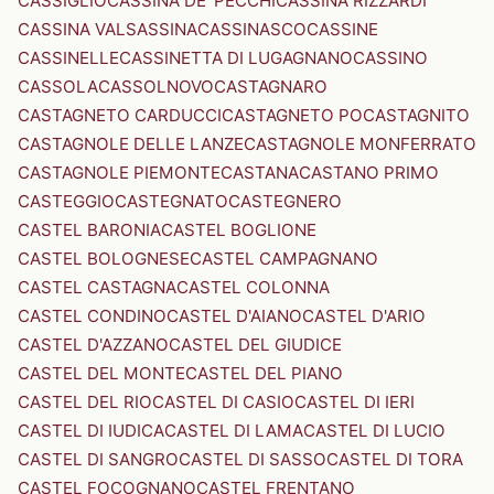
CASSIGLIO
CASSINA DE' PECCHI
CASSINA RIZZARDI
CASSINA VALSASSINA
CASSINASCO
CASSINE
CASSINELLE
CASSINETTA DI LUGAGNANO
CASSINO
CASSOLA
CASSOLNOVO
CASTAGNARO
CASTAGNETO CARDUCCI
CASTAGNETO PO
CASTAGNITO
CASTAGNOLE DELLE LANZE
CASTAGNOLE MONFERRATO
CASTAGNOLE PIEMONTE
CASTANA
CASTANO PRIMO
CASTEGGIO
CASTEGNATO
CASTEGNERO
CASTEL BARONIA
CASTEL BOGLIONE
CASTEL BOLOGNESE
CASTEL CAMPAGNANO
CASTEL CASTAGNA
CASTEL COLONNA
CASTEL CONDINO
CASTEL D'AIANO
CASTEL D'ARIO
CASTEL D'AZZANO
CASTEL DEL GIUDICE
CASTEL DEL MONTE
CASTEL DEL PIANO
CASTEL DEL RIO
CASTEL DI CASIO
CASTEL DI IERI
CASTEL DI IUDICA
CASTEL DI LAMA
CASTEL DI LUCIO
CASTEL DI SANGRO
CASTEL DI SASSO
CASTEL DI TORA
CASTEL FOCOGNANO
CASTEL FRENTANO