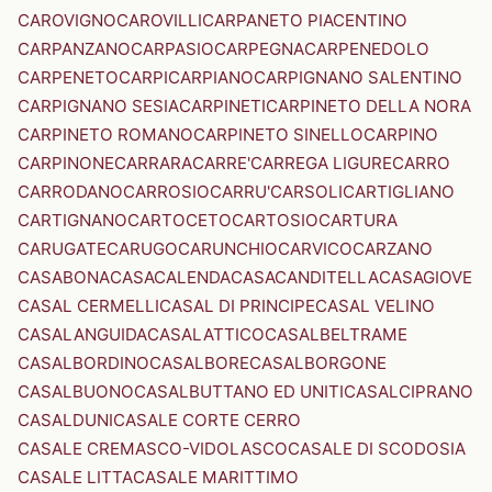
CAROVIGNO
CAROVILLI
CARPANETO PIACENTINO
CARPANZANO
CARPASIO
CARPEGNA
CARPENEDOLO
CARPENETO
CARPI
CARPIANO
CARPIGNANO SALENTINO
CARPIGNANO SESIA
CARPINETI
CARPINETO DELLA NORA
CARPINETO ROMANO
CARPINETO SINELLO
CARPINO
CARPINONE
CARRARA
CARRE'
CARREGA LIGURE
CARRO
CARRODANO
CARROSIO
CARRU'
CARSOLI
CARTIGLIANO
CARTIGNANO
CARTOCETO
CARTOSIO
CARTURA
CARUGATE
CARUGO
CARUNCHIO
CARVICO
CARZANO
CASABONA
CASACALENDA
CASACANDITELLA
CASAGIOVE
CASAL CERMELLI
CASAL DI PRINCIPE
CASAL VELINO
CASALANGUIDA
CASALATTICO
CASALBELTRAME
CASALBORDINO
CASALBORE
CASALBORGONE
CASALBUONO
CASALBUTTANO ED UNITI
CASALCIPRANO
CASALDUNI
CASALE CORTE CERRO
CASALE CREMASCO-VIDOLASCO
CASALE DI SCODOSIA
CASALE LITTA
CASALE MARITTIMO