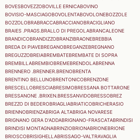
BOVES
BOVEZZO
BOVILLE ERNICA
BOVINO
BOVISIO-MASCIAGO
BOVOLENTA
BOVOLONE
BOZZOLE
BOZZOLO
BRA
BRACCA
BRACCIANO
BRACIGLIANO
BRAIES .PRAGS.
BRALLO DI PREGOLA
BRANCALEONE
BRANDICO
BRANDIZZO
BRANZI
BRAONE
BREBBIA
BREDA DI PIAVE
BREGANO
BREGANZE
BREGNANO
BREGUZZO
BREIA
BREMBATE
BREMBATE DI SOPRA
BREMBILLA
BREMBIO
BREME
BRENDOLA
BRENNA
BRENNERO .BRENNER.
BRENO
BRENTA
BRENTINO BELLUNO
BRENTONICO
BRENZONE
BRESCELLO
BRESCIA
BRESIMO
BRESSANA BOTTARONE
BRESSANONE .BRIXEN.
BRESSANVIDO
BRESSO
BREZ
BREZZO DI BEDERO
BRIAGLIA
BRIATICO
BRICHERASIO
BRIENNO
BRIENZA
BRIGA ALTA
BRIGA NOVARESE
BRIGNANO GERA D'ADDA
BRIGNANO-FRASCATA
BRINDISI
BRINDISI MONTAGNA
BRINZIO
BRIONA
BRIONE
BRIONE
BRIOSCO
BRISIGHELLA
BRISSAGO-VALTRAVAGLIA