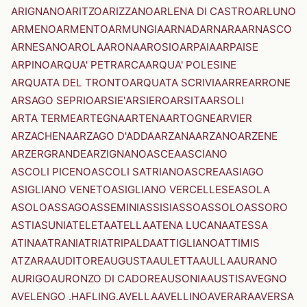
ARIGNANO
ARITZO
ARIZZANO
ARLENA DI CASTRO
ARLUNO
ARMENO
ARMENTO
ARMUNGIA
ARNAD
ARNARA
ARNASCO
ARNESANO
AROLA
ARONA
AROSIO
ARPAIA
ARPAISE
ARPINO
ARQUA' PETRARCA
ARQUA' POLESINE
ARQUATA DEL TRONTO
ARQUATA SCRIVIA
ARRE
ARRONE
ARSAGO SEPRIO
ARSIE'
ARSIERO
ARSITA
ARSOLI
ARTA TERME
ARTEGNA
ARTENA
ARTOGNE
ARVIER
ARZACHENA
ARZAGO D'ADDA
ARZANA
ARZANO
ARZENE
ARZERGRANDE
ARZIGNANO
ASCEA
ASCIANO
ASCOLI PICENO
ASCOLI SATRIANO
ASCREA
ASIAGO
ASIGLIANO VENETO
ASIGLIANO VERCELLESE
ASOLA
ASOLO
ASSAGO
ASSEMINI
ASSISI
ASSO
ASSOLO
ASSORO
ASTI
ASUNI
ATELETA
ATELLA
ATENA LUCANA
ATESSA
ATINA
ATRANI
ATRI
ATRIPALDA
ATTIGLIANO
ATTIMIS
ATZARA
AUDITORE
AUGUSTA
AULETTA
AULLA
AURANO
AURIGO
AURONZO DI CADORE
AUSONIA
AUSTIS
AVEGNO
AVELENGO .HAFLING.
AVELLA
AVELLINO
AVERARA
AVERSA