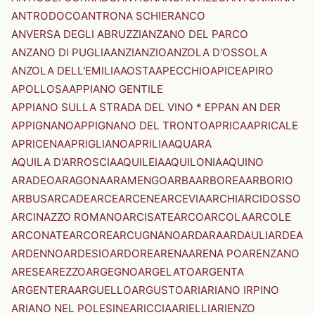
ANTRODOCO
ANTRONA SCHIERANCO
ANVERSA DEGLI ABRUZZI
ANZANO DEL PARCO
ANZANO DI PUGLIA
ANZI
ANZIO
ANZOLA D'OSSOLA
ANZOLA DELL'EMILIA
AOSTA
APECCHIO
APICE
APIRO
APOLLOSA
APPIANO GENTILE
APPIANO SULLA STRADA DEL VINO * EPPAN AN DER
APPIGNANO
APPIGNANO DEL TRONTO
APRICA
APRICALE
APRICENA
APRIGLIANO
APRILIA
AQUARA
AQUILA D'ARROSCIA
AQUILEIA
AQUILONIA
AQUINO
ARADEO
ARAGONA
ARAMENGO
ARBA
ARBOREA
ARBORIO
ARBUS
ARCADE
ARCE
ARCENE
ARCEVIA
ARCHI
ARCIDOSSO
ARCINAZZO ROMANO
ARCISATE
ARCO
ARCOLA
ARCOLE
ARCONATE
ARCORE
ARCUGNANO
ARDARA
ARDAULI
ARDEA
ARDENNO
ARDESIO
ARDORE
ARENA
ARENA PO
ARENZANO
ARESE
AREZZO
ARGEGNO
ARGELATO
ARGENTA
ARGENTERA
ARGUELLO
ARGUSTO
ARI
ARIANO IRPINO
ARIANO NEL POLESINE
ARICCIA
ARIELLI
ARIENZO