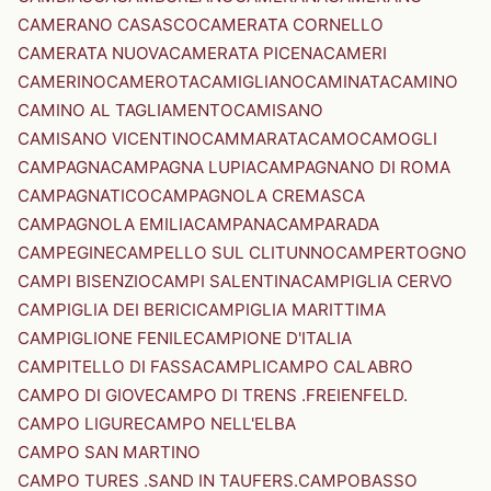
CAMERANO CASASCO
CAMERATA CORNELLO
CAMERATA NUOVA
CAMERATA PICENA
CAMERI
CAMERINO
CAMEROTA
CAMIGLIANO
CAMINATA
CAMINO
CAMINO AL TAGLIAMENTO
CAMISANO
CAMISANO VICENTINO
CAMMARATA
CAMO
CAMOGLI
CAMPAGNA
CAMPAGNA LUPIA
CAMPAGNANO DI ROMA
CAMPAGNATICO
CAMPAGNOLA CREMASCA
CAMPAGNOLA EMILIA
CAMPANA
CAMPARADA
CAMPEGINE
CAMPELLO SUL CLITUNNO
CAMPERTOGNO
CAMPI BISENZIO
CAMPI SALENTINA
CAMPIGLIA CERVO
CAMPIGLIA DEI BERICI
CAMPIGLIA MARITTIMA
CAMPIGLIONE FENILE
CAMPIONE D'ITALIA
CAMPITELLO DI FASSA
CAMPLI
CAMPO CALABRO
CAMPO DI GIOVE
CAMPO DI TRENS .FREIENFELD.
CAMPO LIGURE
CAMPO NELL'ELBA
CAMPO SAN MARTINO
CAMPO TURES .SAND IN TAUFERS.
CAMPOBASSO