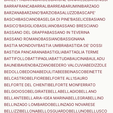
BARRAFRANCA
BARRALI
BARREA
BARUMINI
BARZAGO
BARZANA
BARZANO'
BARZIO
BASALUZZO
BASCAPE'
BASCHI
BASCIANO
BASELGA DI PINE'
BASELICE
BASIANO
BASICO'
BASIGLIO
BASILIANO
BASSANO BRESCIANO
BASSANO DEL GRAPPA
BASSANO IN TEVERINA
BASSANO ROMANO
BASSIANO
BASSIGNANA
BASTIA MONDOVI'
BASTIA UMBRA
BASTIDA DE' DOSSI
BASTIDA PANCARANA
BASTIGLIA
BATTAGLIA TERME
BATTIFOLLO
BATTIPAGLIA
BATTUDA
BAUCINA
BAULADU
BAUNEI
BAVENO
BAZZANO
BEDERO VALCUVIA
BEDIZZOLE
BEDOLLO
BEDONIA
BEDULITA
BEE
BEINASCO
BEINETTE
BELCASTRO
BELFIORE
BELFORTE ALL'ISAURO
BELFORTE DEL CHIENTI
BELFORTE MONFERRATO
BELGIOIOSO
BELGIRATE
BELLA
BELLAGIO
BELLANO
BELLANTE
BELLARIA-IGEA MARINA
BELLEGRA
BELLINO
BELLINZAGO LOMBARDO
BELLINZAGO NOVARESE
BELLIZZI
BELLONA
BELLOSGUARDO
BELLUNO
BELLUSCO