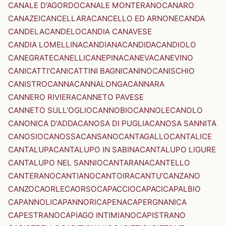
CANALE D'AGORDO
CANALE MONTERANO
CANARO
CANAZEI
CANCELLARA
CANCELLO ED ARNONE
CANDA
CANDELA
CANDELO
CANDIA CANAVESE
CANDIA LOMELLINA
CANDIANA
CANDIDA
CANDIOLO
CANEGRATE
CANELLI
CANEPINA
CANEVA
CANEVINO
CANICATTI'
CANICATTINI BAGNI
CANINO
CANISCHIO
CANISTRO
CANNA
CANNALONGA
CANNARA
CANNERO RIVIERA
CANNETO PAVESE
CANNETO SULL'OGLIO
CANNOBIO
CANNOLE
CANOLO
CANONICA D'ADDA
CANOSA DI PUGLIA
CANOSA SANNITA
CANOSIO
CANOSSA
CANSANO
CANTAGALLO
CANTALICE
CANTALUPA
CANTALUPO IN SABINA
CANTALUPO LIGURE
CANTALUPO NEL SANNIO
CANTARANA
CANTELLO
CANTERANO
CANTIANO
CANTOIRA
CANTU'
CANZANO
CANZO
CAORLE
CAORSO
CAPACCIO
CAPACI
CAPALBIO
CAPANNOLI
CAPANNORI
CAPENA
CAPERGNANICA
CAPESTRANO
CAPIAGO INTIMIANO
CAPISTRANO