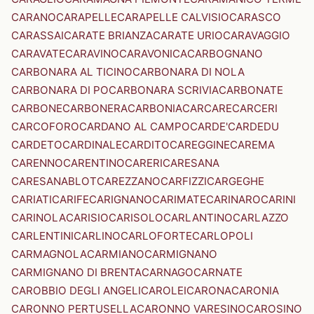
CARANO
CARAPELLE
CARAPELLE CALVISIO
CARASCO
CARASSAI
CARATE BRIANZA
CARATE URIO
CARAVAGGIO
CARAVATE
CARAVINO
CARAVONICA
CARBOGNANO
CARBONARA AL TICINO
CARBONARA DI NOLA
CARBONARA DI PO
CARBONARA SCRIVIA
CARBONATE
CARBONE
CARBONERA
CARBONIA
CARCARE
CARCERI
CARCOFORO
CARDANO AL CAMPO
CARDE'
CARDEDU
CARDETO
CARDINALE
CARDITO
CAREGGINE
CAREMA
CARENNO
CARENTINO
CARERI
CARESANA
CARESANABLOT
CAREZZANO
CARFIZZI
CARGEGHE
CARIATI
CARIFE
CARIGNANO
CARIMATE
CARINARO
CARINI
CARINOLA
CARISIO
CARISOLO
CARLANTINO
CARLAZZO
CARLENTINI
CARLINO
CARLOFORTE
CARLOPOLI
CARMAGNOLA
CARMIANO
CARMIGNANO
CARMIGNANO DI BRENTA
CARNAGO
CARNATE
CAROBBIO DEGLI ANGELI
CAROLEI
CARONA
CARONIA
CARONNO PERTUSELLA
CARONNO VARESINO
CAROSINO