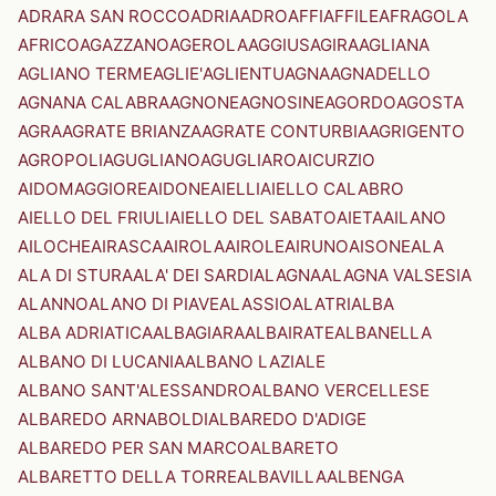
ADRARA SAN ROCCO
ADRIA
ADRO
AFFI
AFFILE
AFRAGOLA
AFRICO
AGAZZANO
AGEROLA
AGGIUS
AGIRA
AGLIANA
AGLIANO TERME
AGLIE'
AGLIENTU
AGNA
AGNADELLO
AGNANA CALABRA
AGNONE
AGNOSINE
AGORDO
AGOSTA
AGRA
AGRATE BRIANZA
AGRATE CONTURBIA
AGRIGENTO
AGROPOLI
AGUGLIANO
AGUGLIARO
AICURZIO
AIDOMAGGIORE
AIDONE
AIELLI
AIELLO CALABRO
AIELLO DEL FRIULI
AIELLO DEL SABATO
AIETA
AILANO
AILOCHE
AIRASCA
AIROLA
AIROLE
AIRUNO
AISONE
ALA
ALA DI STURA
ALA' DEI SARDI
ALAGNA
ALAGNA VALSESIA
ALANNO
ALANO DI PIAVE
ALASSIO
ALATRI
ALBA
ALBA ADRIATICA
ALBAGIARA
ALBAIRATE
ALBANELLA
ALBANO DI LUCANIA
ALBANO LAZIALE
ALBANO SANT'ALESSANDRO
ALBANO VERCELLESE
ALBAREDO ARNABOLDI
ALBAREDO D'ADIGE
ALBAREDO PER SAN MARCO
ALBARETO
ALBARETTO DELLA TORRE
ALBAVILLA
ALBENGA