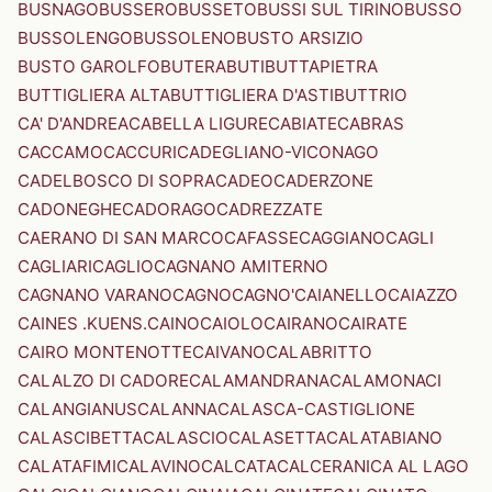
BUSNAGO
BUSSERO
BUSSETO
BUSSI SUL TIRINO
BUSSO
BUSSOLENGO
BUSSOLENO
BUSTO ARSIZIO
BUSTO GAROLFO
BUTERA
BUTI
BUTTAPIETRA
BUTTIGLIERA ALTA
BUTTIGLIERA D'ASTI
BUTTRIO
CA' D'ANDREA
CABELLA LIGURE
CABIATE
CABRAS
CACCAMO
CACCURI
CADEGLIANO-VICONAGO
CADELBOSCO DI SOPRA
CADEO
CADERZONE
CADONEGHE
CADORAGO
CADREZZATE
CAERANO DI SAN MARCO
CAFASSE
CAGGIANO
CAGLI
CAGLIARI
CAGLIO
CAGNANO AMITERNO
CAGNANO VARANO
CAGNO
CAGNO'
CAIANELLO
CAIAZZO
CAINES .KUENS.
CAINO
CAIOLO
CAIRANO
CAIRATE
CAIRO MONTENOTTE
CAIVANO
CALABRITTO
CALALZO DI CADORE
CALAMANDRANA
CALAMONACI
CALANGIANUS
CALANNA
CALASCA-CASTIGLIONE
CALASCIBETTA
CALASCIO
CALASETTA
CALATABIANO
CALATAFIMI
CALAVINO
CALCATA
CALCERANICA AL LAGO