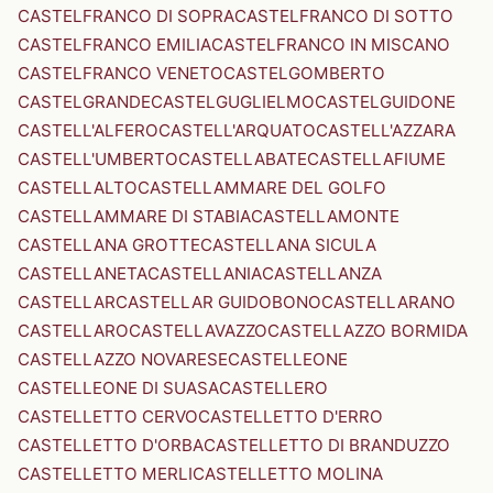
CASTELFRANCO DI SOPRA
CASTELFRANCO DI SOTTO
CASTELFRANCO EMILIA
CASTELFRANCO IN MISCANO
CASTELFRANCO VENETO
CASTELGOMBERTO
CASTELGRANDE
CASTELGUGLIELMO
CASTELGUIDONE
CASTELL'ALFERO
CASTELL'ARQUATO
CASTELL'AZZARA
CASTELL'UMBERTO
CASTELLABATE
CASTELLAFIUME
CASTELLALTO
CASTELLAMMARE DEL GOLFO
CASTELLAMMARE DI STABIA
CASTELLAMONTE
CASTELLANA GROTTE
CASTELLANA SICULA
CASTELLANETA
CASTELLANIA
CASTELLANZA
CASTELLAR
CASTELLAR GUIDOBONO
CASTELLARANO
CASTELLARO
CASTELLAVAZZO
CASTELLAZZO BORMIDA
CASTELLAZZO NOVARESE
CASTELLEONE
CASTELLEONE DI SUASA
CASTELLERO
CASTELLETTO CERVO
CASTELLETTO D'ERRO
CASTELLETTO D'ORBA
CASTELLETTO DI BRANDUZZO
CASTELLETTO MERLI
CASTELLETTO MOLINA