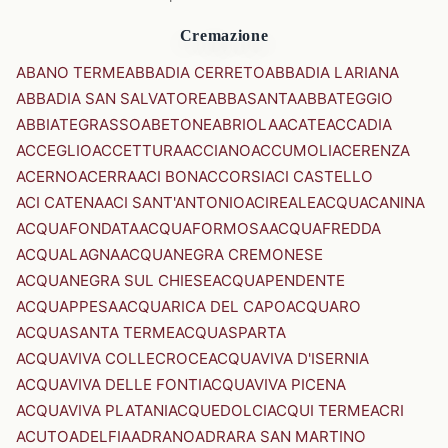
Cremazione
ABANO TERME
ABBADIA CERRETO
ABBADIA LARIANA
ABBADIA SAN SALVATORE
ABBASANTA
ABBATEGGIO
ABBIATEGRASSO
ABETONE
ABRIOLA
ACATE
ACCADIA
ACCEGLIO
ACCETTURA
ACCIANO
ACCUMOLI
ACERENZA
ACERNO
ACERRA
ACI BONACCORSI
ACI CASTELLO
ACI CATENA
ACI SANT'ANTONIO
ACIREALE
ACQUACANINA
ACQUAFONDATA
ACQUAFORMOSA
ACQUAFREDDA
ACQUALAGNA
ACQUANEGRA CREMONESE
ACQUANEGRA SUL CHIESE
ACQUAPENDENTE
ACQUAPPESA
ACQUARICA DEL CAPO
ACQUARO
ACQUASANTA TERME
ACQUASPARTA
ACQUAVIVA COLLECROCE
ACQUAVIVA D'ISERNIA
ACQUAVIVA DELLE FONTI
ACQUAVIVA PICENA
ACQUAVIVA PLATANI
ACQUEDOLCI
ACQUI TERME
ACRI
ACUTO
ADELFIA
ADRANO
ADRARA SAN MARTINO