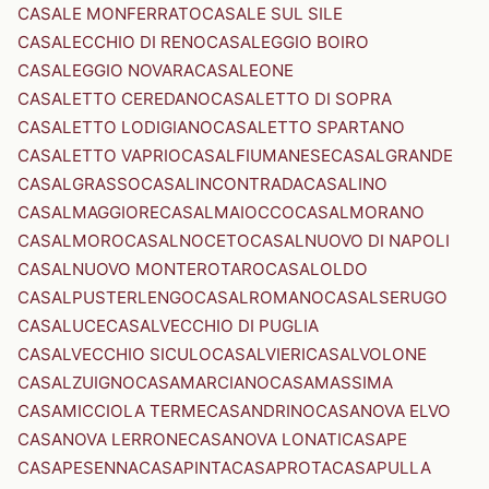
CASALE MONFERRATO
CASALE SUL SILE
CASALECCHIO DI RENO
CASALEGGIO BOIRO
CASALEGGIO NOVARA
CASALEONE
CASALETTO CEREDANO
CASALETTO DI SOPRA
CASALETTO LODIGIANO
CASALETTO SPARTANO
CASALETTO VAPRIO
CASALFIUMANESE
CASALGRANDE
CASALGRASSO
CASALINCONTRADA
CASALINO
CASALMAGGIORE
CASALMAIOCCO
CASALMORANO
CASALMORO
CASALNOCETO
CASALNUOVO DI NAPOLI
CASALNUOVO MONTEROTARO
CASALOLDO
CASALPUSTERLENGO
CASALROMANO
CASALSERUGO
CASALUCE
CASALVECCHIO DI PUGLIA
CASALVECCHIO SICULO
CASALVIERI
CASALVOLONE
CASALZUIGNO
CASAMARCIANO
CASAMASSIMA
CASAMICCIOLA TERME
CASANDRINO
CASANOVA ELVO
CASANOVA LERRONE
CASANOVA LONATI
CASAPE
CASAPESENNA
CASAPINTA
CASAPROTA
CASAPULLA