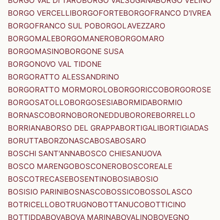
BORGO VAL DI TARO
BORGO VALSUGANA
BORGO VELINO
BORGO VERCELLI
BORGOFORTE
BORGOFRANCO D'IVREA
BORGOFRANCO SUL PO
BORGOLAVEZZARO
BORGOMALE
BORGOMANERO
BORGOMARO
BORGOMASINO
BORGONE SUSA
BORGONOVO VAL TIDONE
BORGORATTO ALESSANDRINO
BORGORATTO MORMOROLO
BORGORICCO
BORGOROSE
BORGOSATOLLO
BORGOSESIA
BORMIDA
BORMIO
BORNASCO
BORNO
BORONEDDU
BORORE
BORRELLO
BORRIANA
BORSO DEL GRAPPA
BORTIGALI
BORTIGIADAS
BORUTTA
BORZONASCA
BOSA
BOSARO
BOSCHI SANT'ANNA
BOSCO CHIESANUOVA
BOSCO MARENGO
BOSCONERO
BOSCOREALE
BOSCOTRECASE
BOSENTINO
BOSIA
BOSIO
BOSISIO PARINI
BOSNASCO
BOSSICO
BOSSOLASCO
BOTRICELLO
BOTRUGNO
BOTTANUCO
BOTTICINO
BOTTIDDA
BOVA
BOVA MARINA
BOVALINO
BOVEGNO