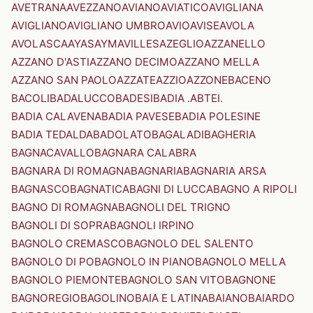
AVETRANA
AVEZZANO
AVIANO
AVIATICO
AVIGLIANA
AVIGLIANO
AVIGLIANO UMBRO
AVIO
AVISE
AVOLA
AVOLASCA
AYAS
AYMAVILLES
AZEGLIO
AZZANELLO
AZZANO D'ASTI
AZZANO DECIMO
AZZANO MELLA
AZZANO SAN PAOLO
AZZATE
AZZIO
AZZONE
BACENO
BACOLI
BADALUCCO
BADESI
BADIA .ABTEI.
BADIA CALAVENA
BADIA PAVESE
BADIA POLESINE
BADIA TEDALDA
BADOLATO
BAGALADI
BAGHERIA
BAGNACAVALLO
BAGNARA CALABRA
BAGNARA DI ROMAGNA
BAGNARIA
BAGNARIA ARSA
BAGNASCO
BAGNATICA
BAGNI DI LUCCA
BAGNO A RIPOLI
BAGNO DI ROMAGNA
BAGNOLI DEL TRIGNO
BAGNOLI DI SOPRA
BAGNOLI IRPINO
BAGNOLO CREMASCO
BAGNOLO DEL SALENTO
BAGNOLO DI PO
BAGNOLO IN PIANO
BAGNOLO MELLA
BAGNOLO PIEMONTE
BAGNOLO SAN VITO
BAGNONE
BAGNOREGIO
BAGOLINO
BAIA E LATINA
BAIANO
BAIARDO