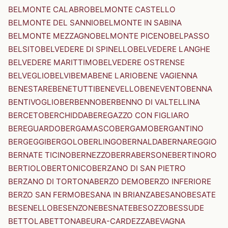
BELMONTE CALABRO
BELMONTE CASTELLO
BELMONTE DEL SANNIO
BELMONTE IN SABINA
BELMONTE MEZZAGNO
BELMONTE PICENO
BELPASSO
BELSITO
BELVEDERE DI SPINELLO
BELVEDERE LANGHE
BELVEDERE MARITTIMO
BELVEDERE OSTRENSE
BELVEGLIO
BELVI
BEMA
BENE LARIO
BENE VAGIENNA
BENESTARE
BENETUTTI
BENEVELLO
BENEVENTO
BENNA
BENTIVOGLIO
BERBENNO
BERBENNO DI VALTELLINA
BERCETO
BERCHIDDA
BEREGAZZO CON FIGLIARO
BEREGUARDO
BERGAMASCO
BERGAMO
BERGANTINO
BERGEGGI
BERGOLO
BERLINGO
BERNALDA
BERNAREGGIO
BERNATE TICINO
BERNEZZO
BERRA
BERSONE
BERTINORO
BERTIOLO
BERTONICO
BERZANO DI SAN PIETRO
BERZANO DI TORTONA
BERZO DEMO
BERZO INFERIORE
BERZO SAN FERMO
BESANA IN BRIANZA
BESANO
BESATE
BESENELLO
BESENZONE
BESNATE
BESOZZO
BESSUDE
BETTOLA
BETTONA
BEURA-CARDEZZA
BEVAGNA