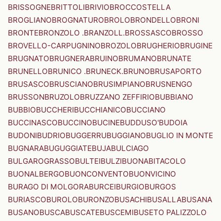
BRISSOGNE
BRITTOLI
BRIVIO
BROCCOSTELLA
BROGLIANO
BROGNATURO
BROLO
BRONDELLO
BRONI
BRONTE
BRONZOLO .BRANZOLL.
BROSSASCO
BROSSO
BROVELLO-CARPUGNINO
BROZOLO
BRUGHERIO
BRUGINE
BRUGNATO
BRUGNERA
BRUINO
BRUMANO
BRUNATE
BRUNELLO
BRUNICO .BRUNECK.
BRUNO
BRUSAPORTO
BRUSASCO
BRUSCIANO
BRUSIMPIANO
BRUSNENGO
BRUSSON
BRUZOLO
BRUZZANO ZEFFIRIO
BUBBIANO
BUBBIO
BUCCHERI
BUCCHIANICO
BUCCIANO
BUCCINASCO
BUCCINO
BUCINE
BUDDUSO'
BUDOIA
BUDONI
BUDRIO
BUGGERRU
BUGGIANO
BUGLIO IN MONTE
BUGNARA
BUGUGGIATE
BUJA
BULCIAGO
BULGAROGRASSO
BULTEI
BULZI
BUONABITACOLO
BUONALBERGO
BUONCONVENTO
BUONVICINO
BURAGO DI MOLGORA
BURCEI
BURGIO
BURGOS
BURIASCO
BUROLO
BURONZO
BUSACHI
BUSALLA
BUSANA
BUSANO
BUSCA
BUSCATE
BUSCEMI
BUSETO PALIZZOLO