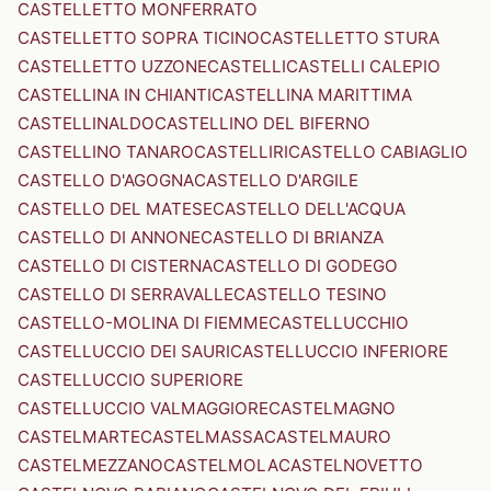
CASTELLETTO MONFERRATO
CASTELLETTO SOPRA TICINO
CASTELLETTO STURA
CASTELLETTO UZZONE
CASTELLI
CASTELLI CALEPIO
CASTELLINA IN CHIANTI
CASTELLINA MARITTIMA
CASTELLINALDO
CASTELLINO DEL BIFERNO
CASTELLINO TANARO
CASTELLIRI
CASTELLO CABIAGLIO
CASTELLO D'AGOGNA
CASTELLO D'ARGILE
CASTELLO DEL MATESE
CASTELLO DELL'ACQUA
CASTELLO DI ANNONE
CASTELLO DI BRIANZA
CASTELLO DI CISTERNA
CASTELLO DI GODEGO
CASTELLO DI SERRAVALLE
CASTELLO TESINO
CASTELLO-MOLINA DI FIEMME
CASTELLUCCHIO
CASTELLUCCIO DEI SAURI
CASTELLUCCIO INFERIORE
CASTELLUCCIO SUPERIORE
CASTELLUCCIO VALMAGGIORE
CASTELMAGNO
CASTELMARTE
CASTELMASSA
CASTELMAURO
CASTELMEZZANO
CASTELMOLA
CASTELNOVETTO