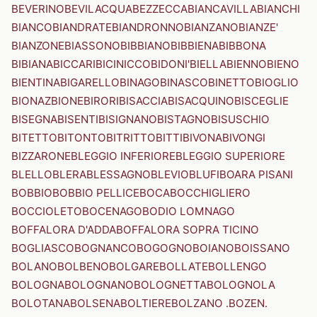
BEVERINO
BEVILACQUA
BEZZECCA
BIANCAVILLA
BIANCHI
BIANCO
BIANDRATE
BIANDRONNO
BIANZANO
BIANZE'
BIANZONE
BIASSONO
BIBBIANO
BIBBIENA
BIBBONA
BIBIANA
BICCARI
BICINICCO
BIDONI'
BIELLA
BIENNO
BIENO
BIENTINA
BIGARELLO
BINAGO
BINASCO
BINETTO
BIOGLIO
BIONAZ
BIONE
BIRORI
BISACCIA
BISACQUINO
BISCEGLIE
BISEGNA
BISENTI
BISIGNANO
BISTAGNO
BISUSCHIO
BITETTO
BITONTO
BITRITTO
BITTI
BIVONA
BIVONGI
BIZZARONE
BLEGGIO INFERIORE
BLEGGIO SUPERIORE
BLELLO
BLERA
BLESSAGNO
BLEVIO
BLUFI
BOARA PISANI
BOBBIO
BOBBIO PELLICE
BOCA
BOCCHIGLIERO
BOCCIOLETO
BOCENAGO
BODIO LOMNAGO
BOFFALORA D'ADDA
BOFFALORA SOPRA TICINO
BOGLIASCO
BOGNANCO
BOGOGNO
BOIANO
BOISSANO
BOLANO
BOLBENO
BOLGARE
BOLLATE
BOLLENGO
BOLOGNA
BOLOGNANO
BOLOGNETTA
BOLOGNOLA
BOLOTANA
BOLSENA
BOLTIERE
BOLZANO .BOZEN.