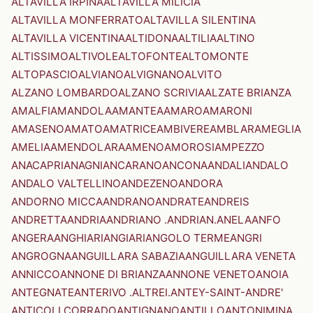
ALTAVILLA IRPINA
ALTAVILLA MILICIA
ALTAVILLA MONFERRATO
ALTAVILLA SILENTINA
ALTAVILLA VICENTINA
ALTIDONA
ALTILIA
ALTINO
ALTISSIMO
ALTIVOLE
ALTOFONTE
ALTOMONTE
ALTOPASCIO
ALVIANO
ALVIGNANO
ALVITO
ALZANO LOMBARDO
ALZANO SCRIVIA
ALZATE BRIANZA
AMALFI
AMANDOLA
AMANTEA
AMARO
AMARONI
AMASENO
AMATO
AMATRICE
AMBIVERE
AMBLAR
AMEGLIA
AMELIA
AMENDOLARA
AMENO
AMOROSI
AMPEZZO
ANACAPRI
ANAGNI
ANCARANO
ANCONA
ANDALI
ANDALO
ANDALO VALTELLINO
ANDEZENO
ANDORA
ANDORNO MICCA
ANDRANO
ANDRATE
ANDREIS
ANDRETTA
ANDRIA
ANDRIANO .ANDRIAN.
ANELA
ANFO
ANGERA
ANGHIARI
ANGIARI
ANGOLO TERME
ANGRI
ANGROGNA
ANGUILLARA SABAZIA
ANGUILLARA VENETA
ANNICCO
ANNONE DI BRIANZA
ANNONE VENETO
ANOIA
ANTEGNATE
ANTERIVO .ALTREI.
ANTEY-SAINT-ANDRE'
ANTICOLI CORRADO
ANTIGNANO
ANTILLO
ANTONIMINA