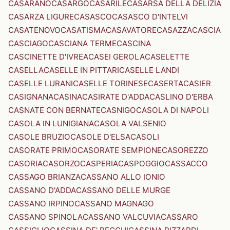
CASARANO
CASARGO
CASARILE
CASARSA DELLA DELIZIA
CASARZA LIGURE
CASASCO
CASASCO D'INTELVI
CASATENOVO
CASATISMA
CASAVATORE
CASAZZA
CASCIA
CASCIAGO
CASCIANA TERME
CASCINA
CASCINETTE D'IVREA
CASEI GEROLA
CASELETTE
CASELLA
CASELLE IN PITTARI
CASELLE LANDI
CASELLE LURANI
CASELLE TORINESE
CASERTA
CASIER
CASIGNANA
CASINA
CASIRATE D'ADDA
CASLINO D'ERBA
CASNATE CON BERNATE
CASNIGO
CASOLA DI NAPOLI
CASOLA IN LUNIGIANA
CASOLA VALSENIO
CASOLE BRUZIO
CASOLE D'ELSA
CASOLI
CASORATE PRIMO
CASORATE SEMPIONE
CASOREZZO
CASORIA
CASORZO
CASPERIA
CASPOGGIO
CASSACCO
CASSAGO BRIANZA
CASSANO ALLO IONIO
CASSANO D'ADDA
CASSANO DELLE MURGE
CASSANO IRPINO
CASSANO MAGNAGO
CASSANO SPINOLA
CASSANO VALCUVIA
CASSARO