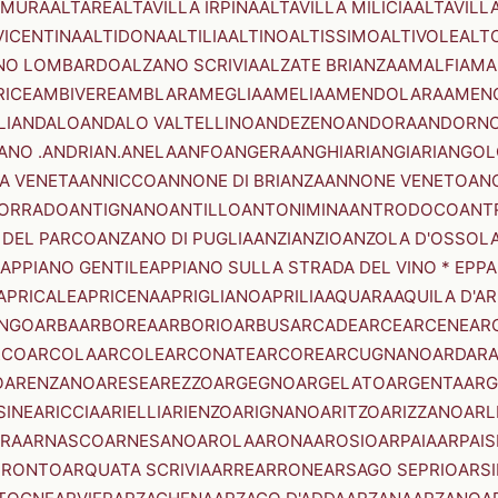
AMURA
ALTARE
ALTAVILLA IRPINA
ALTAVILLA MILICIA
ALTAVILL
VICENTINA
ALTIDONA
ALTILIA
ALTINO
ALTISSIMO
ALTIVOLE
ALT
NO LOMBARDO
ALZANO SCRIVIA
ALZATE BRIANZA
AMALFI
AMA
RICE
AMBIVERE
AMBLAR
AMEGLIA
AMELIA
AMENDOLARA
AMEN
LI
ANDALO
ANDALO VALTELLINO
ANDEZENO
ANDORA
ANDORNO
ANO .ANDRIAN.
ANELA
ANFO
ANGERA
ANGHIARI
ANGIARI
ANGOL
A VENETA
ANNICCO
ANNONE DI BRIANZA
ANNONE VENETO
AN
CORRADO
ANTIGNANO
ANTILLO
ANTONIMINA
ANTRODOCO
ANT
 DEL PARCO
ANZANO DI PUGLIA
ANZI
ANZIO
ANZOLA D'OSSOL
APPIANO GENTILE
APPIANO SULLA STRADA DEL VINO * EPPA
APRICALE
APRICENA
APRIGLIANO
APRILIA
AQUARA
AQUILA D'A
NGO
ARBA
ARBOREA
ARBORIO
ARBUS
ARCADE
ARCE
ARCENE
AR
RCO
ARCOLA
ARCOLE
ARCONATE
ARCORE
ARCUGNANO
ARDAR
O
ARENZANO
ARESE
AREZZO
ARGEGNO
ARGELATO
ARGENTA
ARG
SINE
ARICCIA
ARIELLI
ARIENZO
ARIGNANO
ARITZO
ARIZZANO
ARL
RA
ARNASCO
ARNESANO
AROLA
ARONA
AROSIO
ARPAIA
ARPAIS
TRONTO
ARQUATA SCRIVIA
ARRE
ARRONE
ARSAGO SEPRIO
ARSI