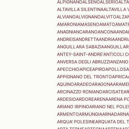
ALPIGNANO
ALSENO
ALSERIO
ALT
ALTAVILLA SILENTINA
ALTAVILLA 
ALVIANO
ALVIGNANO
ALVITO
ALZA
AMARONI
AMASENO
AMATO
AMAT
ANAGNI
ANCARANO
ANCONA
ANDA
ANDREIS
ANDRETTA
ANDRIA
ANDRI
ANGUILLARA SABAZIA
ANGUILLAR
ANTEY-SAINT-ANDRE'
ANTICOLI 
ANVERSA DEGLI ABRUZZI
ANZANO
APECCHIO
APICE
APIRO
APOLLOSA
APPIGNANO DEL TRONTO
APRICA
AQUINO
ARADEO
ARAGONA
ARAME
ARCINAZZO ROMANO
ARCISATE
A
ARDESIO
ARDORE
ARENA
ARENA P
ARIANO IRPINO
ARIANO NEL POLE
ARMENTO
ARMUNGIA
ARNAD
ARNA
ARQUA' POLESINE
ARQUATA DEL 