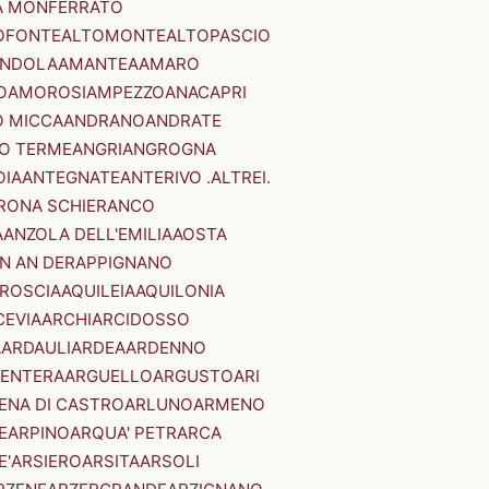
A MONFERRATO
OFONTE
ALTOMONTE
ALTOPASCIO
NDOLA
AMANTEA
AMARO
O
AMOROSI
AMPEZZO
ANACAPRI
 MICCA
ANDRANO
ANDRATE
O TERME
ANGRI
ANGROGNA
OIA
ANTEGNATE
ANTERIVO .ALTREI.
RONA SCHIERANCO
A
ANZOLA DELL'EMILIA
AOSTA
N AN DER
APPIGNANO
RROSCIA
AQUILEIA
AQUILONIA
CEVIA
ARCHI
ARCIDOSSO
A
ARDAULI
ARDEA
ARDENNO
ENTERA
ARGUELLO
ARGUSTO
ARI
ENA DI CASTRO
ARLUNO
ARMENO
E
ARPINO
ARQUA' PETRARCA
E'
ARSIERO
ARSITA
ARSOLI