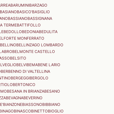
ARREA
BARUMINI
BARZAGO
BASIANO
BASICO'
BASIGLIO
ANO
BASSIANO
BASSIGNANA
IA TERME
BATTIFOLLO
LE
BEDOLLO
BEDONIA
BEDULITA
ELFORTE MONFERRATO
BELLINO
BELLINZAGO LOMBARDO
LABRO
BELMONTE CASTELLO
ASSO
BELSITO
ELVEGLIO
BELVI
BEMA
BENE LARIO
O
BERBENNO DI VALTELLINA
NTINO
BERGEGGI
BERGOLO
RTIOLO
BERTONICO
RMO
BESANA IN BRIANZA
BESANO
ZZA
BEVAGNA
BEVERINO
E'
BIANZONE
BIASSONO
BIBBIANO
BINAGO
BINASCO
BINETTO
BIOGLIO