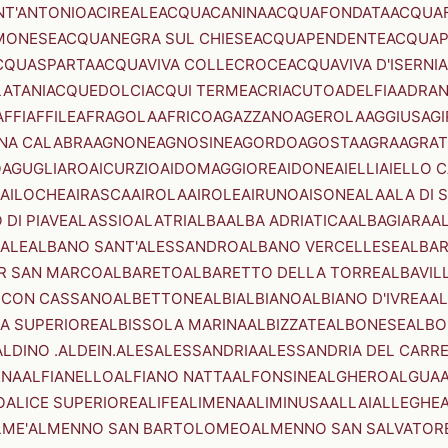
NT'ANTONIO
ACIREALE
ACQUACANINA
ACQUAFONDATA
ACQUA
MONESE
ACQUANEGRA SUL CHIESE
ACQUAPENDENTE
ACQUAP
CQUASPARTA
ACQUAVIVA COLLECROCE
ACQUAVIVA D'ISERNIA
LATANI
ACQUEDOLCI
ACQUI TERME
ACRI
ACUTO
ADELFIA
ADRA
AFFI
AFFILE
AFRAGOLA
AFRICO
AGAZZANO
AGEROLA
AGGIUS
AGI
NA CALABRA
AGNONE
AGNOSINE
AGORDO
AGOSTA
AGRA
AGRAT
O
AGUGLIARO
AICURZIO
AIDOMAGGIORE
AIDONE
AIELLI
AIELLO 
AILOCHE
AIRASCA
AIROLA
AIROLE
AIRUNO
AISONE
ALA
ALA DI 
 DI PIAVE
ALASSIO
ALATRI
ALBA
ALBA ADRIATICA
ALBAGIARA
A
IALE
ALBANO SANT'ALESSANDRO
ALBANO VERCELLESE
ALBAR
R SAN MARCO
ALBARETO
ALBARETTO DELLA TORRE
ALBAVIL
 CON CASSANO
ALBETTONE
ALBI
ALBIANO
ALBIANO D'IVREA
AL
A SUPERIORE
ALBISSOLA MARINA
ALBIZZATE
ALBONESE
ALBO
ALDINO .ALDEIN.
ALES
ALESSANDRIA
ALESSANDRIA DEL CARR
ENA
ALFIANELLO
ALFIANO NATTA
ALFONSINE
ALGHERO
ALGUA
A
O
ALICE SUPERIORE
ALIFE
ALIMENA
ALIMINUSA
ALLAI
ALLEGHE
LME'
ALMENNO SAN BARTOLOMEO
ALMENNO SAN SALVATOR