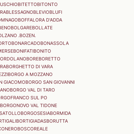
SUSCHIO
BITETTO
BITONTO
ERA
BLESSAGNO
BLEVIO
BLUFI
OMNAGO
BOFFALORA D'ADDA
BENO
BOLGARE
BOLLATE
OLZANO .BOZEN.
ORTO
BONARCADO
BONASSOLA
MERSE
BONIFATI
BONITO
BORDOLANO
BORE
BORETTO
ERA
BORGHETTO DI VARA
ZZI
BORGO A MOZZANO
N GIACOMO
BORGO SAN GIOVANNI
NANO
BORGO VAL DI TARO
RGOFRANCO SUL PO
BORGONOVO VAL TIDONE
SATOLLO
BORGOSESIA
BORMIDA
RTIGALI
BORTIGIADAS
BORUTTA
CONERO
BOSCOREALE