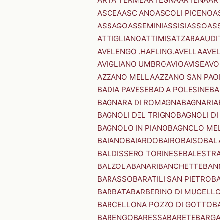
ARTA TERME
ARTEGNA
ARTENA
AR
ASCEA
ASCIANO
ASCOLI PICENO
A
ASSAGO
ASSEMINI
ASSISI
ASSO
AS
ATTIGLIANO
ATTIMIS
ATZARA
AUDI
AVELENGO .HAFLING.
AVELLA
AVE
AVIGLIANO UMBRO
AVIO
AVISE
AVO
AZZANO MELLA
AZZANO SAN PAO
BADIA PAVESE
BADIA POLESINE
BA
BAGNARA DI ROMAGNA
BAGNARIA
BAGNOLI DEL TRIGNO
BAGNOLI DI
BAGNOLO IN PIANO
BAGNOLO ME
BAIANO
BAIARDO
BAIRO
BAISO
BAL
BALDISSERO TORINESE
BALESTR
BALZOLA
BANARI
BANCHETTE
BAN
BARASSO
BARATILI SAN PIETRO
B
BARBATA
BARBERINO DI MUGELL
BARCELLONA POZZO DI GOTTO
B
BARENGO
BARESSA
BARETE
BARG