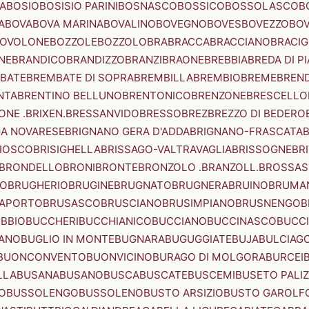
A
BOSIO
BOSISIO PARINI
BOSNASCO
BOSSICO
BOSSOLASCO
B
A
BOVA
BOVA MARINA
BOVALINO
BOVEGNO
BOVES
BOVEZZO
BOV
OVOLONE
BOZZOLE
BOZZOLO
BRA
BRACCA
BRACCIANO
BRACIG
NE
BRANDICO
BRANDIZZO
BRANZI
BRAONE
BREBBIA
BREDA DI P
BATE
BREMBATE DI SOPRA
BREMBILLA
BREMBIO
BREME
BREN
NTA
BRENTINO BELLUNO
BRENTONICO
BRENZONE
BRESCELLO
NE .BRIXEN.
BRESSANVIDO
BRESSO
BREZ
BREZZO DI BEDERO
GA NOVARESE
BRIGNANO GERA D'ADDA
BRIGNANO-FRASCATA
B
IOSCO
BRISIGHELLA
BRISSAGO-VALTRAVAGLIA
BRISSOGNE
BR
BRONDELLO
BRONI
BRONTE
BRONZOLO .BRANZOLL.
BROSSA
LO
BRUGHERIO
BRUGINE
BRUGNATO
BRUGNERA
BRUINO
BRUMA
APORTO
BRUSASCO
BRUSCIANO
BRUSIMPIANO
BRUSNENGO
B
BBIO
BUCCHERI
BUCCHIANICO
BUCCIANO
BUCCINASCO
BUCC
ANO
BUGLIO IN MONTE
BUGNARA
BUGUGGIATE
BUJA
BULCIAG
BUONCONVENTO
BUONVICINO
BURAGO DI MOLGORA
BURCEI
LLA
BUSANA
BUSANO
BUSCA
BUSCATE
BUSCEMI
BUSETO PALI
O
BUSSOLENGO
BUSSOLENO
BUSTO ARSIZIO
BUSTO GAROLF