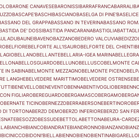
OLO
BARONE CANAVESE
BARONISSI
BARRAFRANCA
BARRALI
B
UZZO
BASCAPE'
BASCHI
BASCIANO
BASELGA DI PINE'
BASELICE
BASSANO DEL GRAPPA
BASSANO IN TEVERINA
BASSANO ROM
BASTIDA DE' DOSSI
BASTIDA PANCARANA
BASTIGLIA
BATTAGL
AULADU
BAUNEI
BAVENO
BAZZANO
BEDERO VALCUVIA
BEDIZZO
RO
BELFIORE
BELFORTE ALL'ISAURO
BELFORTE DEL CHIENTI
B
LAGIO
BELLANO
BELLANTE
BELLARIA-IGEA MARINA
BELLEGRA
ELLONA
BELLOSGUARDO
BELLUNO
BELLUSCO
BELMONTE CA
E IN SABINA
BELMONTE MEZZAGNO
BELMONTE PICENO
BELP
RE LANGHE
BELVEDERE MARITTIMO
BELVEDERE OSTRENSE
B
TUTTI
BENEVELLO
BENEVENTO
BENNA
BENTIVOGLIO
BERBENN
CON FIGLIARO
BEREGUARDO
BERGAMASCO
BERGAMO
BERGA
IO
BERNATE TICINO
BERNEZZO
BERRA
BERSONE
BERTINORO
BE
 DI TORTONA
BERZO DEMO
BERZO INFERIORE
BERZO SAN FE
ESNATE
BESOZZO
BESSUDE
BETTOLA
BETTONA
BEURA-CARDE
LLA
BIANCHI
BIANCO
BIANDRATE
BIANDRONNO
BIANZANO
BIANZ
I
BICINICCO
BIDONI'
BIELLA
BIENNO
BIENO
BIENTINA
BIGARELLO