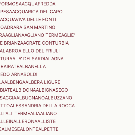
FORMOSA
ACQUAFREDDA
PESA
ACQUARICA DEL CAPO
ACQUAVIVA DELLE FONTI
NO
ADRARA SAN MARTINO
RA
AGLIANA
AGLIANO TERME
AGLIE'
E BRIANZA
AGRATE CONTURBIA
CALABRO
AIELLO DEL FRIULI
STURA
ALA' DEI SARDI
ALAGNA
LBAIRATE
ALBANELLA
EDO ARNABOLDI
LA
ALBENGA
ALBERA LIGURE
BIATE
ALBIDONA
ALBIGNASEGO
SAGGIA
ALBUGNANO
ALBUZZANO
ETTO
ALESSANDRIA DELLA ROCCA
LI'
ALI' TERME
ALIA
ALIANO
ALLEIN
ALLERONA
ALLISTE
E
ALMESE
ALONTE
ALPETTE