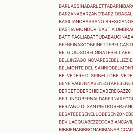
BARLASSINA
BARLETTA
BARNI
BAR
BARZANA
BARZANO'
BARZIO
BASAL
BASILIANO
BASSANO BRESCIANO
BASTIA MONDOVI'
BASTIA UMBRA
BATTIPAGLIA
BATTUDA
BAUCINA
B
BEE
BEINASCO
BEINETTE
BELCAST
BELGIOIOSO
BELGIRATE
BELLA
BEL
BELLINZAGO NOVARESE
BELLIZZI
B
BELMONTE DEL SANNIO
BELMONT
BELVEDERE DI SPINELLO
BELVEDE
BENE VAGIENNA
BENESTARE
BENE
BERCETO
BERCHIDDA
BEREGAZZO 
BERLINGO
BERNALDA
BERNAREGG
BERZANO DI SAN PIETRO
BERZANO
BESATE
BESENELLO
BESENZONE
B
BEVILACQUA
BEZZECCA
BIANCAVI
BIBBIENA
BIBBONA
BIBIANA
BICCAR