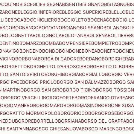
ACQUINO
BISCEGLIE
BISEGNA
BISENTI
BISIGNANO
BISTAGNO
BI
ZZARONE
BLEGGIO INFERIORE
BLEGGIO SUPERIORE
BLELLO
BL
LICE
BOCA
BOCCHIGLIERO
BOCCIOLETO
BOCENAGO
BODIO L
IASCO
BOGNANCO
BOGOGNO
BOIANO
BOISSANO
BOLANO
BOL
O
BOLOGNETTA
BOLOGNOLA
BOLOTANA
BOLSENA
BOLTIERE
B
CENTINO
BOMARZO
BOMBA
BOMPENSIERE
BOMPIETRO
BOMP
ONAVIGO
BONDENO
BONDO
BONDONE
BONEA
BONEFRO
BONE
VICINO
BORBONA
BORCA DI CADORE
BORDANO
BORDIGHERA
E
BORGETTO
BORGHETTO D'ARROSCIA
BORGHETTO DI BORB
TO SANTO SPIRITO
BORGHI
BORGIA
BORGIALLO
BORGIO VERE
RGO PACE
BORGO PRIOLO
BORGO SAN DALMAZZO
BORGO SA
N MARTINO
BORGO SAN SIRO
BORGO TICINO
BORGO TOSSIG
NO
BORGO VERCELLI
BORGOFORTE
BORGOFRANCO D'IVREA
BO
BORGOMANERO
BORGOMARO
BORGOMASINO
BORGONE SUSA
RGORATTO MORMOROLO
BORGORICCO
BORGOROSE
BORGO
NEDDU
BORORE
BORRELLO
BORRIANA
BORSO DEL GRAPPA
BO
HI SANT'ANNA
BOSCO CHIESANUOVA
BOSCO MARENGO
BOS