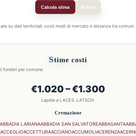
Calcola stima
Pulisci
ate su dati territoriali, costi medi di mercato e distanza tra comun
S
time costi
ti funebri per comune.
€1.020 – €1.300
Lapide a LACES .LATSCH.
Cremazione
ABBADIA LARIANA
ABBADIA SAN SALVATORE
ABBASANTA
ABB
A
ACCEGLIO
ACCETTURA
ACCIANO
ACCUMOLI
ACERENZA
ACERN