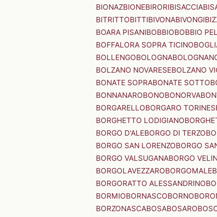
BIONAZ
BIONE
BIRORI
BISACCIA
BIS
BITRITTO
BITTI
BIVONA
BIVONGI
BI
BOARA PISANI
BOBBIO
BOBBIO PEL
BOFFALORA SOPRA TICINO
BOGL
BOLLENGO
BOLOGNA
BOLOGNAN
BOLZANO NOVARESE
BOLZANO VI
BONATE SOPRA
BONATE SOTTO
B
BONNANARO
BONO
BONORVA
BON
BORGARELLO
BORGARO TORINES
BORGHETTO LODIGIANO
BORGHET
BORGO D'ALE
BORGO DI TERZO
BO
BORGO SAN LORENZO
BORGO SA
BORGO VALSUGANA
BORGO VELI
BORGOLAVEZZARO
BORGOMALE
BORGORATTO ALESSANDRINO
BO
BORMIO
BORNASCO
BORNO
BORO
BORZONASCA
BOSA
BOSARO
BOSC