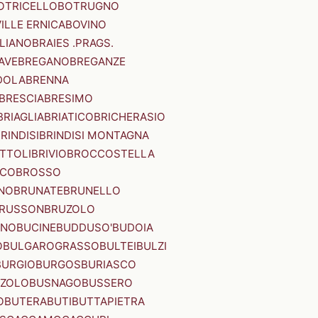
OTRICELLO
BOTRUGNO
ILLE ERNICA
BOVINO
LIANO
BRAIES .PRAGS.
IAVE
BREGANO
BREGANZE
DOLA
BRENNA
BRESCIA
BRESIMO
BRIAGLIA
BRIATICO
BRICHERASIO
RINDISI
BRINDISI MONTAGNA
ITTOLI
BRIVIO
BROCCOSTELLA
SCO
BROSSO
NO
BRUNATE
BRUNELLO
RUSSON
BRUZOLO
INO
BUCINE
BUDDUSO'
BUDOIA
O
BULGAROGRASSO
BULTEI
BULZI
BURGIO
BURGOS
BURIASCO
ZZOLO
BUSNAGO
BUSSERO
O
BUTERA
BUTI
BUTTAPIETRA