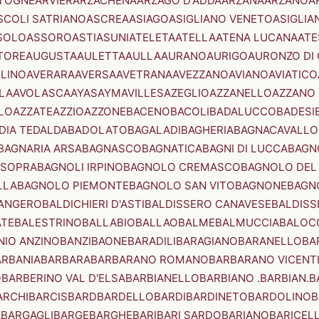
TOGNE
ARVIER
ARZACHENA
ARZAGO D'ADDA
ARZANA
ARZANO
A
SCOLI SATRIANO
ASCREA
ASIAGO
ASIGLIANO VENETO
ASIGLIA
SOLO
ASSORO
ASTI
ASUNI
ATELETA
ATELLA
ATENA LUCANA
ATE
TORE
AUGUSTA
AULETTA
AULLA
AURANO
AURIGO
AURONZO DI
LLINO
AVERARA
AVERSA
AVETRANA
AVEZZANO
AVIANO
AVIATICO
LA
AVOLASCA
AYAS
AYMAVILLES
AZEGLIO
AZZANELLO
AZZANO 
LO
AZZATE
AZZIO
AZZONE
BACENO
BACOLI
BADALUCCO
BADESI
DIA TEDALDA
BADOLATO
BAGALADI
BAGHERIA
BAGNACAVALLO
BAGNARIA ARSA
BAGNASCO
BAGNATICA
BAGNI DI LUCCA
BAGNO
 SOPRA
BAGNOLI IRPINO
BAGNOLO CREMASCO
BAGNOLO DEL
LLA
BAGNOLO PIEMONTE
BAGNOLO SAN VITO
BAGNONE
BAGN
ANGERO
BALDICHIERI D'ASTI
BALDISSERO CANAVESE
BALDISS
ATE
BALESTRINO
BALLABIO
BALLAO
BALME
BALMUCCIA
BALOC
NIO ANZINO
BANZI
BAONE
BARADILI
BARAGIANO
BARANELLO
BA
ARBANIA
BARBARA
BARBARANO ROMANO
BARBARANO VICENT
O
BARBERINO VAL D'ELSA
BARBIANELLO
BARBIANO .BARBIAN.
B
ARCHI
BARCIS
BARD
BARDELLO
BARDI
BARDINETO
BARDOLINO
B
A
BARGAGLI
BARGE
BARGHE
BARI
BARI SARDO
BARIANO
BARICEL