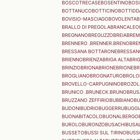
BOSCOTRECASE
BOSENTINO
BOSI
BOTTANUCO
BOTTICINO
BOTTIDD
BOVISIO-MASCIAGO
BOVOLENTA
B
BRALLO DI PREGOLA
BRANCALEO
BREGNANO
BREGUZZO
BREIA
BREM
BRENNERO .BRENNER.
BRENO
BRE
BRESSANA BOTTARONE
BRESSANO
BRIENNO
BRIENZA
BRIGA ALTA
BRI
BRINZIO
BRIONA
BRIONE
BRIONE
BR
BROGLIANO
BROGNATURO
BROLO
BROVELLO-CARPUGNINO
BROZO
BRUNICO .BRUNECK.
BRUNO
BRUS
BRUZZANO ZEFFIRIO
BUBBIANO
BU
BUDONI
BUDRIO
BUGGERRU
BUGGI
BUONABITACOLO
BUONALBERGO
BUROLO
BURONZO
BUSACHI
BUSA
BUSSETO
BUSSI SUL TIRINO
BUSS