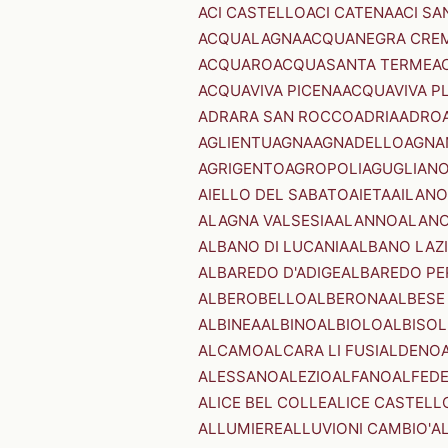
ACI CASTELLO
ACI CATENA
ACI SA
ACQUALAGNA
ACQUANEGRA CRE
ACQUARO
ACQUASANTA TERME
A
ACQUAVIVA PICENA
ACQUAVIVA P
ADRARA SAN ROCCO
ADRIA
ADRO
AGLIENTU
AGNA
AGNADELLO
AGNA
AGRIGENTO
AGROPOLI
AGUGLIAN
AIELLO DEL SABATO
AIETA
AILANO
ALAGNA VALSESIA
ALANNO
ALANO
ALBANO DI LUCANIA
ALBANO LAZ
ALBAREDO D'ADIGE
ALBAREDO PE
ALBEROBELLO
ALBERONA
ALBESE
ALBINEA
ALBINO
ALBIOLO
ALBISOL
ALCAMO
ALCARA LI FUSI
ALDENO
ALESSANO
ALEZIO
ALFANO
ALFED
ALICE BEL COLLE
ALICE CASTELL
ALLUMIERE
ALLUVIONI CAMBIO'
A