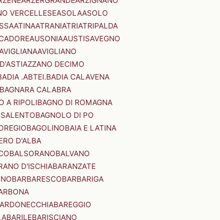
RZENE
ARZERGRANDE
ARZIGNANO
NO VERCELLESE
ASOLA
ASOLO
SSA
ATINA
ATRANI
ATRI
ATRIPALDA
 CADORE
AUSONIA
AUSTIS
AVEGNO
AVIGLIANA
AVIGLIANO
D'ASTI
AZZANO DECIMO
BADIA .ABTEI.
BADIA CALAVENA
BAGNARA CALABRA
 A RIPOLI
BAGNO DI ROMAGNA
 SALENTO
BAGNOLO DI PO
OREGIO
BAGOLINO
BAIA E LATINA
ERO D'ALBA
CO
BALSORANO
BALVANO
RANO D'ISCHIA
BARANZATE
INO
BARBARESCO
BARBARIGA
ARBONA
ARDONECCHIA
BAREGGIO
LA
BARILE
BARISCIANO