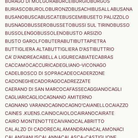
BURAGO DI MOLGORA
BURCEI
BURGIO
BURGOS
BURIASCO
BUROLO
BURONZO
BUSACHI
BUSALLA
BUSANA
BUSANO
BUSCA
BUSCATE
BUSCEMI
BUSETO PALIZZOLO
BUSNAGO
BUSSERO
BUSSETO
BUSSI SUL TIRINO
BUSSO
BUSSOLENGO
BUSSOLENO
BUSTO ARSIZIO
BUSTO GAROLFO
BUTERA
BUTI
BUTTAPIETRA
BUTTIGLIERA ALTA
BUTTIGLIERA D'ASTI
BUTTRIO
CA' D'ANDREA
CABELLA LIGURE
CABIATE
CABRAS
CACCAMO
CACCURI
CADEGLIANO-VICONAGO
CADELBOSCO DI SOPRA
CADEO
CADERZONE
CADONEGHE
CADORAGO
CADREZZATE
CAERANO DI SAN MARCO
CAFASSE
CAGGIANO
CAGLI
CAGLIARI
CAGLIO
CAGNANO AMITERNO
CAGNANO VARANO
CAGNO
CAGNO'
CAIANELLO
CAIAZZO
CAINES .KUENS.
CAINO
CAIOLO
CAIRANO
CAIRATE
CAIRO MONTENOTTE
CAIVANO
CALABRITTO
CALALZO DI CADORE
CALAMANDRANA
CALAMONACI
CALANGIANUS
CALANNA
CALASCA-CASTIGLIONE