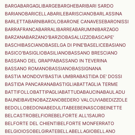
BARGA
BARGAGLI
BARGE
BARGHE
BARI
BARI SARDO
BARIANO
BARICELLA
BARILE
BARISCIANO
BARLASSINA
BARLETTA
BARNI
BAROLO
BARONE CANAVESE
BARONISSI
BARRAFRANCA
BARRALI
BARREA
BARUMINI
BARZAGO
BARZANA
BARZANO'
BARZIO
BASALUZZO
BASCAPE'
BASCHI
BASCIANO
BASELGA DI PINE'
BASELICE
BASIANO
BASICO'
BASIGLIO
BASILIANO
BASSANO BRESCIANO
BASSANO DEL GRAPPA
BASSANO IN TEVERINA
BASSANO ROMANO
BASSIANO
BASSIGNANA
BASTIA MONDOVI'
BASTIA UMBRA
BASTIDA DE' DOSSI
BASTIDA PANCARANA
BASTIGLIA
BATTAGLIA TERME
BATTIFOLLO
BATTIPAGLIA
BATTUDA
BAUCINA
BAULADU
BAUNEI
BAVENO
BAZZANO
BEDERO VALCUVIA
BEDIZZOLE
BEDOLLO
BEDONIA
BEDULITA
BEE
BEINASCO
BEINETTE
BELCASTRO
BELFIORE
BELFORTE ALL'ISAURO
BELFORTE DEL CHIENTI
BELFORTE MONFERRATO
BELGIOIOSO
BELGIRATE
BELLA
BELLAGIO
BELLANO