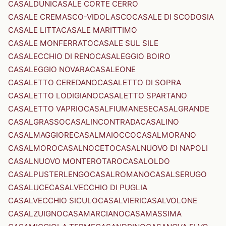
CASALDUNI
CASALE CORTE CERRO
CASALE CREMASCO-VIDOLASCO
CASALE DI SCODOSIA
CASALE LITTA
CASALE MARITTIMO
CASALE MONFERRATO
CASALE SUL SILE
CASALECCHIO DI RENO
CASALEGGIO BOIRO
CASALEGGIO NOVARA
CASALEONE
CASALETTO CEREDANO
CASALETTO DI SOPRA
CASALETTO LODIGIANO
CASALETTO SPARTANO
CASALETTO VAPRIO
CASALFIUMANESE
CASALGRANDE
CASALGRASSO
CASALINCONTRADA
CASALINO
CASALMAGGIORE
CASALMAIOCCO
CASALMORANO
CASALMORO
CASALNOCETO
CASALNUOVO DI NAPOLI
CASALNUOVO MONTEROTARO
CASALOLDO
CASALPUSTERLENGO
CASALROMANO
CASALSERUGO
CASALUCE
CASALVECCHIO DI PUGLIA
CASALVECCHIO SICULO
CASALVIERI
CASALVOLONE
CASALZUIGNO
CASAMARCIANO
CASAMASSIMA