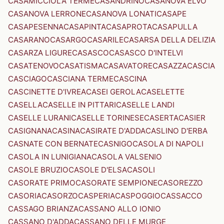
CASAMICCIOLA TERME
CASANDRINO
CASANOVA ELVO
CASANOVA LERRONE
CASANOVA LONATI
CASAPE
CASAPESENNA
CASAPINTA
CASAPROTA
CASAPULLA
CASARANO
CASARGO
CASARILE
CASARSA DELLA DELIZIA
CASARZA LIGURE
CASASCO
CASASCO D'INTELVI
CASATENOVO
CASATISMA
CASAVATORE
CASAZZA
CASCIA
CASCIAGO
CASCIANA TERME
CASCINA
CASCINETTE D'IVREA
CASEI GEROLA
CASELETTE
CASELLA
CASELLE IN PITTARI
CASELLE LANDI
CASELLE LURANI
CASELLE TORINESE
CASERTA
CASIER
CASIGNANA
CASINA
CASIRATE D'ADDA
CASLINO D'ERBA
CASNATE CON BERNATE
CASNIGO
CASOLA DI NAPOLI
CASOLA IN LUNIGIANA
CASOLA VALSENIO
CASOLE BRUZIO
CASOLE D'ELSA
CASOLI
CASORATE PRIMO
CASORATE SEMPIONE
CASOREZZO
CASORIA
CASORZO
CASPERIA
CASPOGGIO
CASSACCO
CASSAGO BRIANZA
CASSANO ALLO IONIO
CASSANO D'ADDA
CASSANO DELLE MURGE