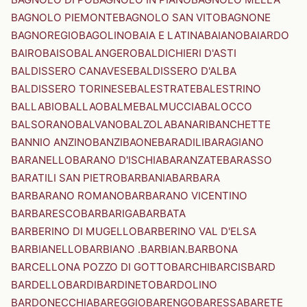
BAGNOLO PIEMONTE
BAGNOLO SAN VITO
BAGNONE
BAGNOREGIO
BAGOLINO
BAIA E LATINA
BAIANO
BAIARDO
BAIRO
BAISO
BALANGERO
BALDICHIERI D'ASTI
BALDISSERO CANAVESE
BALDISSERO D'ALBA
BALDISSERO TORINESE
BALESTRATE
BALESTRINO
BALLABIO
BALLAO
BALME
BALMUCCIA
BALOCCO
BALSORANO
BALVANO
BALZOLA
BANARI
BANCHETTE
BANNIO ANZINO
BANZI
BAONE
BARADILI
BARAGIANO
BARANELLO
BARANO D'ISCHIA
BARANZATE
BARASSO
BARATILI SAN PIETRO
BARBANIA
BARBARA
BARBARANO ROMANO
BARBARANO VICENTINO
BARBARESCO
BARBARIGA
BARBATA
BARBERINO DI MUGELLO
BARBERINO VAL D'ELSA
BARBIANELLO
BARBIANO .BARBIAN.
BARBONA
BARCELLONA POZZO DI GOTTO
BARCHI
BARCIS
BARD
BARDELLO
BARDI
BARDINETO
BARDOLINO
BARDONECCHIA
BAREGGIO
BARENGO
BARESSA
BARETE