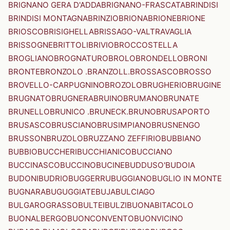
BRIGNANO GERA D'ADDA
BRIGNANO-FRASCATA
BRINDISI
BRINDISI MONTAGNA
BRINZIO
BRIONA
BRIONE
BRIONE
BRIOSCO
BRISIGHELLA
BRISSAGO-VALTRAVAGLIA
BRISSOGNE
BRITTOLI
BRIVIO
BROCCOSTELLA
BROGLIANO
BROGNATURO
BROLO
BRONDELLO
BRONI
BRONTE
BRONZOLO .BRANZOLL.
BROSSASCO
BROSSO
BROVELLO-CARPUGNINO
BROZOLO
BRUGHERIO
BRUGINE
BRUGNATO
BRUGNERA
BRUINO
BRUMANO
BRUNATE
BRUNELLO
BRUNICO .BRUNECK.
BRUNO
BRUSAPORTO
BRUSASCO
BRUSCIANO
BRUSIMPIANO
BRUSNENGO
BRUSSON
BRUZOLO
BRUZZANO ZEFFIRIO
BUBBIANO
BUBBIO
BUCCHERI
BUCCHIANICO
BUCCIANO
BUCCINASCO
BUCCINO
BUCINE
BUDDUSO'
BUDOIA
BUDONI
BUDRIO
BUGGERRU
BUGGIANO
BUGLIO IN MONTE
BUGNARA
BUGUGGIATE
BUJA
BULCIAGO
BULGAROGRASSO
BULTEI
BULZI
BUONABITACOLO
BUONALBERGO
BUONCONVENTO
BUONVICINO