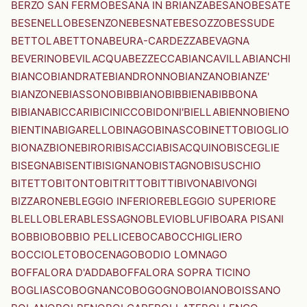
BERZO SAN FERMO
BESANA IN BRIANZA
BESANO
BESATE
BESENELLO
BESENZONE
BESNATE
BESOZZO
BESSUDE
BETTOLA
BETTONA
BEURA-CARDEZZA
BEVAGNA
BEVERINO
BEVILACQUA
BEZZECCA
BIANCAVILLA
BIANCHI
BIANCO
BIANDRATE
BIANDRONNO
BIANZANO
BIANZE'
BIANZONE
BIASSONO
BIBBIANO
BIBBIENA
BIBBONA
BIBIANA
BICCARI
BICINICCO
BIDONI'
BIELLA
BIENNO
BIENO
BIENTINA
BIGARELLO
BINAGO
BINASCO
BINETTO
BIOGLIO
BIONAZ
BIONE
BIRORI
BISACCIA
BISACQUINO
BISCEGLIE
BISEGNA
BISENTI
BISIGNANO
BISTAGNO
BISUSCHIO
BITETTO
BITONTO
BITRITTO
BITTI
BIVONA
BIVONGI
BIZZARONE
BLEGGIO INFERIORE
BLEGGIO SUPERIORE
BLELLO
BLERA
BLESSAGNO
BLEVIO
BLUFI
BOARA PISANI
BOBBIO
BOBBIO PELLICE
BOCA
BOCCHIGLIERO
BOCCIOLETO
BOCENAGO
BODIO LOMNAGO
BOFFALORA D'ADDA
BOFFALORA SOPRA TICINO
BOGLIASCO
BOGNANCO
BOGOGNO
BOIANO
BOISSANO