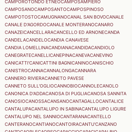
CAMPOROTONDO ETNEO
CAMPOSAMPIERO
CAMPOSANO
CAMPOSANTO
CAMPOSPINOSO
CAMPOTOSTO
CAMUGNANO
CANAL SAN BOVO
CANALE
CANALE D'AGORDO
CANALE MONTERANO
CANARO
CANAZEI
CANCELLARA
CANCELLO ED ARNONE
CANDA
CANDELA
CANDELO
CANDIA CANAVESE
CANDIA LOMELLINA
CANDIANA
CANDIDA
CANDIOLO
CANEGRATE
CANELLI
CANEPINA
CANEVA
CANEVINO
CANICATTI'
CANICATTINI BAGNI
CANINO
CANISCHIO
CANISTRO
CANNA
CANNALONGA
CANNARA
CANNERO RIVIERA
CANNETO PAVESE
CANNETO SULL'OGLIO
CANNOBIO
CANNOLE
CANOLO
CANONICA D'ADDA
CANOSA DI PUGLIA
CANOSA SANNITA
CANOSIO
CANOSSA
CANSANO
CANTAGALLO
CANTALICE
CANTALUPA
CANTALUPO IN SABINA
CANTALUPO LIGURE
CANTALUPO NEL SANNIO
CANTARANA
CANTELLO
CANTERANO
CANTIANO
CANTOIRA
CANTU'
CANZANO
CANZO
CAORLE
CAORSO
CAPACCIO
CAPACI
CAPALBIO