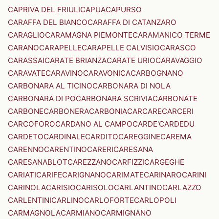
CAPRIVA DEL FRIULI
CAPUA
CAPURSO
CARAFFA DEL BIANCO
CARAFFA DI CATANZARO
CARAGLIO
CARAMAGNA PIEMONTE
CARAMANICO TERME
CARANO
CARAPELLE
CARAPELLE CALVISIO
CARASCO
CARASSAI
CARATE BRIANZA
CARATE URIO
CARAVAGGIO
CARAVATE
CARAVINO
CARAVONICA
CARBOGNANO
CARBONARA AL TICINO
CARBONARA DI NOLA
CARBONARA DI PO
CARBONARA SCRIVIA
CARBONATE
CARBONE
CARBONERA
CARBONIA
CARCARE
CARCERI
CARCOFORO
CARDANO AL CAMPO
CARDE'
CARDEDU
CARDETO
CARDINALE
CARDITO
CAREGGINE
CAREMA
CARENNO
CARENTINO
CARERI
CARESANA
CARESANABLOT
CAREZZANO
CARFIZZI
CARGEGHE
CARIATI
CARIFE
CARIGNANO
CARIMATE
CARINARO
CARINI
CARINOLA
CARISIO
CARISOLO
CARLANTINO
CARLAZZO
CARLENTINI
CARLINO
CARLOFORTE
CARLOPOLI
CARMAGNOLA
CARMIANO
CARMIGNANO