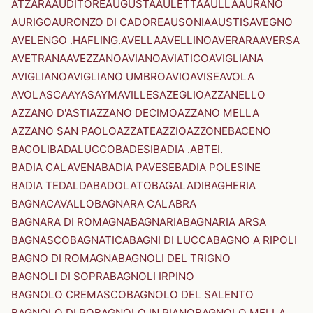
ATZARA
AUDITORE
AUGUSTA
AULETTA
AULLA
AURANO
AURIGO
AURONZO DI CADORE
AUSONIA
AUSTIS
AVEGNO
AVELENGO .HAFLING.
AVELLA
AVELLINO
AVERARA
AVERSA
AVETRANA
AVEZZANO
AVIANO
AVIATICO
AVIGLIANA
AVIGLIANO
AVIGLIANO UMBRO
AVIO
AVISE
AVOLA
AVOLASCA
AYAS
AYMAVILLES
AZEGLIO
AZZANELLO
AZZANO D'ASTI
AZZANO DECIMO
AZZANO MELLA
AZZANO SAN PAOLO
AZZATE
AZZIO
AZZONE
BACENO
BACOLI
BADALUCCO
BADESI
BADIA .ABTEI.
BADIA CALAVENA
BADIA PAVESE
BADIA POLESINE
BADIA TEDALDA
BADOLATO
BAGALADI
BAGHERIA
BAGNACAVALLO
BAGNARA CALABRA
BAGNARA DI ROMAGNA
BAGNARIA
BAGNARIA ARSA
BAGNASCO
BAGNATICA
BAGNI DI LUCCA
BAGNO A RIPOLI
BAGNO DI ROMAGNA
BAGNOLI DEL TRIGNO
BAGNOLI DI SOPRA
BAGNOLI IRPINO
BAGNOLO CREMASCO
BAGNOLO DEL SALENTO
BAGNOLO DI PO
BAGNOLO IN PIANO
BAGNOLO MELLA