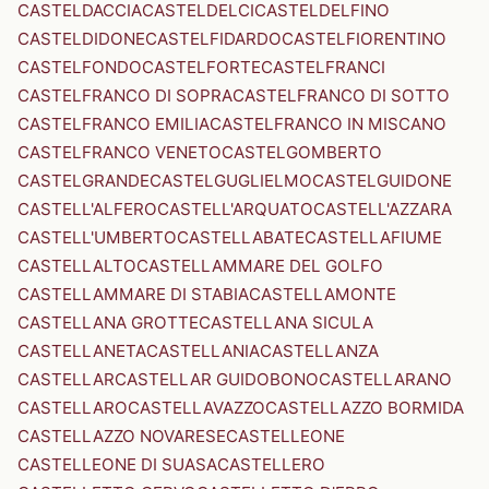
CASTELDACCIA
CASTELDELCI
CASTELDELFINO
CASTELDIDONE
CASTELFIDARDO
CASTELFIORENTINO
CASTELFONDO
CASTELFORTE
CASTELFRANCI
CASTELFRANCO DI SOPRA
CASTELFRANCO DI SOTTO
CASTELFRANCO EMILIA
CASTELFRANCO IN MISCANO
CASTELFRANCO VENETO
CASTELGOMBERTO
CASTELGRANDE
CASTELGUGLIELMO
CASTELGUIDONE
CASTELL'ALFERO
CASTELL'ARQUATO
CASTELL'AZZARA
CASTELL'UMBERTO
CASTELLABATE
CASTELLAFIUME
CASTELLALTO
CASTELLAMMARE DEL GOLFO
CASTELLAMMARE DI STABIA
CASTELLAMONTE
CASTELLANA GROTTE
CASTELLANA SICULA
CASTELLANETA
CASTELLANIA
CASTELLANZA
CASTELLAR
CASTELLAR GUIDOBONO
CASTELLARANO
CASTELLARO
CASTELLAVAZZO
CASTELLAZZO BORMIDA
CASTELLAZZO NOVARESE
CASTELLEONE
CASTELLEONE DI SUASA
CASTELLERO