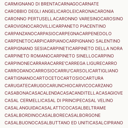
CARMIGNANO DI BRENTA
CARNAGO
CARNATE
CAROBBIO DEGLI ANGELI
CAROLEI
CARONA
CARONIA
CARONNO PERTUSELLA
CARONNO VARESINO
CAROSINO
CAROVIGNO
CAROVILLI
CARPANETO PIACENTINO
CARPANZANO
CARPASIO
CARPEGNA
CARPENEDOLO
CARPENETO
CARPI
CARPIANO
CARPIGNANO SALENTINO
CARPIGNANO SESIA
CARPINETI
CARPINETO DELLA NORA
CARPINETO ROMANO
CARPINETO SINELLO
CARPINO
CARPINONE
CARRARA
CARRE'
CARREGA LIGURE
CARRO
CARRODANO
CARROSIO
CARRU'
CARSOLI
CARTIGLIANO
CARTIGNANO
CARTOCETO
CARTOSIO
CARTURA
CARUGATE
CARUGO
CARUNCHIO
CARVICO
CARZANO
CASABONA
CASACALENDA
CASACANDITELLA
CASAGIOVE
CASAL CERMELLI
CASAL DI PRINCIPE
CASAL VELINO
CASALANGUIDA
CASALATTICO
CASALBELTRAME
CASALBORDINO
CASALBORE
CASALBORGONE
CASALBUONO
CASALBUTTANO ED UNITI
CASALCIPRANO