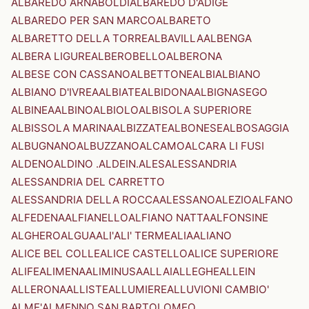
ALBAREDO ARNABOLDI
ALBAREDO D'ADIGE
ALBAREDO PER SAN MARCO
ALBARETO
ALBARETTO DELLA TORRE
ALBAVILLA
ALBENGA
ALBERA LIGURE
ALBEROBELLO
ALBERONA
ALBESE CON CASSANO
ALBETTONE
ALBI
ALBIANO
ALBIANO D'IVREA
ALBIATE
ALBIDONA
ALBIGNASEGO
ALBINEA
ALBINO
ALBIOLO
ALBISOLA SUPERIORE
ALBISSOLA MARINA
ALBIZZATE
ALBONESE
ALBOSAGGIA
ALBUGNANO
ALBUZZANO
ALCAMO
ALCARA LI FUSI
ALDENO
ALDINO .ALDEIN.
ALES
ALESSANDRIA
ALESSANDRIA DEL CARRETTO
ALESSANDRIA DELLA ROCCA
ALESSANO
ALEZIO
ALFANO
ALFEDENA
ALFIANELLO
ALFIANO NATTA
ALFONSINE
ALGHERO
ALGUA
ALI'
ALI' TERME
ALIA
ALIANO
ALICE BEL COLLE
ALICE CASTELLO
ALICE SUPERIORE
ALIFE
ALIMENA
ALIMINUSA
ALLAI
ALLEGHE
ALLEIN
ALLERONA
ALLISTE
ALLUMIERE
ALLUVIONI CAMBIO'
ALME'
ALMENNO SAN BARTOLOMEO