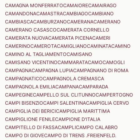
CAMAGNA MONFERRATO
CAMAIORE
CAMAIRAGO
CAMANDONA
CAMASTRA
CAMBIAGO
CAMBIANO
CAMBIASCA
CAMBURZANO
CAMERANA
CAMERANO
CAMERANO CASASCO
CAMERATA CORNELLO
CAMERATA NUOVA
CAMERATA PICENA
CAMERI
CAMERINO
CAMEROTA
CAMIGLIANO
CAMINATA
CAMINO
CAMINO AL TAGLIAMENTO
CAMISANO
CAMISANO VICENTINO
CAMMARATA
CAMO
CAMOGLI
CAMPAGNA
CAMPAGNA LUPIA
CAMPAGNANO DI ROMA
CAMPAGNATICO
CAMPAGNOLA CREMASCA
CAMPAGNOLA EMILIA
CAMPANA
CAMPARADA
CAMPEGINE
CAMPELLO SUL CLITUNNO
CAMPERTOGNO
CAMPI BISENZIO
CAMPI SALENTINA
CAMPIGLIA CERVO
CAMPIGLIA DEI BERICI
CAMPIGLIA MARITTIMA
CAMPIGLIONE FENILE
CAMPIONE D'ITALIA
CAMPITELLO DI FASSA
CAMPLI
CAMPO CALABRO
CAMPO DI GIOVE
CAMPO DI TRENS .FREIENFELD.