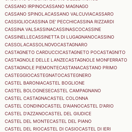
CASSANO IRPINO
CASSANO MAGNAGO
CASSANO SPINOLA
CASSANO VALCUVIA
CASSARO
CASSIGLIO
CASSINA DE' PECCHI
CASSINA RIZZARDI
CASSINA VALSASSINA
CASSINASCO
CASSINE
CASSINELLE
CASSINETTA DI LUGAGNANO
CASSINO
CASSOLA
CASSOLNOVO
CASTAGNARO
CASTAGNETO CARDUCCI
CASTAGNETO PO
CASTAGNITO
CASTAGNOLE DELLE LANZE
CASTAGNOLE MONFERRATO
CASTAGNOLE PIEMONTE
CASTANA
CASTANO PRIMO
CASTEGGIO
CASTEGNATO
CASTEGNERO
CASTEL BARONIA
CASTEL BOGLIONE
CASTEL BOLOGNESE
CASTEL CAMPAGNANO
CASTEL CASTAGNA
CASTEL COLONNA
CASTEL CONDINO
CASTEL D'AIANO
CASTEL D'ARIO
CASTEL D'AZZANO
CASTEL DEL GIUDICE
CASTEL DEL MONTE
CASTEL DEL PIANO
CASTEL DEL RIO
CASTEL DI CASIO
CASTEL DI IERI