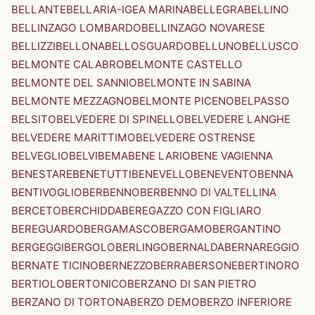
BELLANTE
BELLARIA-IGEA MARINA
BELLEGRA
BELLINO
BELLINZAGO LOMBARDO
BELLINZAGO NOVARESE
BELLIZZI
BELLONA
BELLOSGUARDO
BELLUNO
BELLUSCO
BELMONTE CALABRO
BELMONTE CASTELLO
BELMONTE DEL SANNIO
BELMONTE IN SABINA
BELMONTE MEZZAGNO
BELMONTE PICENO
BELPASSO
BELSITO
BELVEDERE DI SPINELLO
BELVEDERE LANGHE
BELVEDERE MARITTIMO
BELVEDERE OSTRENSE
BELVEGLIO
BELVI
BEMA
BENE LARIO
BENE VAGIENNA
BENESTARE
BENETUTTI
BENEVELLO
BENEVENTO
BENNA
BENTIVOGLIO
BERBENNO
BERBENNO DI VALTELLINA
BERCETO
BERCHIDDA
BEREGAZZO CON FIGLIARO
BEREGUARDO
BERGAMASCO
BERGAMO
BERGANTINO
BERGEGGI
BERGOLO
BERLINGO
BERNALDA
BERNAREGGIO
BERNATE TICINO
BERNEZZO
BERRA
BERSONE
BERTINORO
BERTIOLO
BERTONICO
BERZANO DI SAN PIETRO
BERZANO DI TORTONA
BERZO DEMO
BERZO INFERIORE