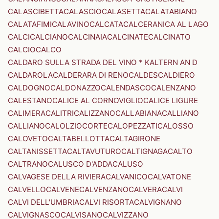
CALASCIBETTA
CALASCIO
CALASETTA
CALATABIANO
CALATAFIMI
CALAVINO
CALCATA
CALCERANICA AL LAGO
CALCI
CALCIANO
CALCINAIA
CALCINATE
CALCINATO
CALCIO
CALCO
CALDARO SULLA STRADA DEL VINO * KALTERN AN D
CALDAROLA
CALDERARA DI RENO
CALDES
CALDIERO
CALDOGNO
CALDONAZZO
CALENDASCO
CALENZANO
CALESTANO
CALICE AL CORNOVIGLIO
CALICE LIGURE
CALIMERA
CALITRI
CALIZZANO
CALLABIANA
CALLIANO
CALLIANO
CALOLZIOCORTE
CALOPEZZATI
CALOSSO
CALOVETO
CALTABELLOTTA
CALTAGIRONE
CALTANISSETTA
CALTAVUTURO
CALTIGNAGA
CALTO
CALTRANO
CALUSCO D'ADDA
CALUSO
CALVAGESE DELLA RIVIERA
CALVANICO
CALVATONE
CALVELLO
CALVENE
CALVENZANO
CALVERA
CALVI
CALVI DELL'UMBRIA
CALVI RISORTA
CALVIGNANO
CALVIGNASCO
CALVISANO
CALVIZZANO