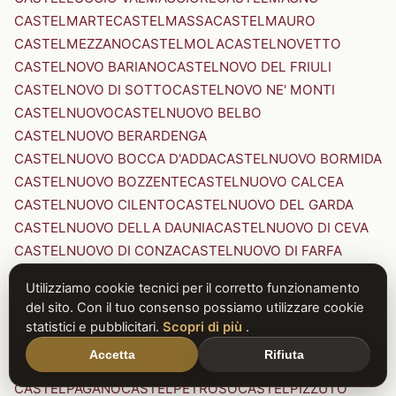
CASTELMARTE
CASTELMASSA
CASTELMAURO
CASTELMEZZANO
CASTELMOLA
CASTELNOVETTO
CASTELNOVO BARIANO
CASTELNOVO DEL FRIULI
CASTELNOVO DI SOTTO
CASTELNOVO NE' MONTI
CASTELNUOVO
CASTELNUOVO BELBO
CASTELNUOVO BERARDENGA
CASTELNUOVO BOCCA D'ADDA
CASTELNUOVO BORMIDA
CASTELNUOVO BOZZENTE
CASTELNUOVO CALCEA
CASTELNUOVO CILENTO
CASTELNUOVO DEL GARDA
CASTELNUOVO DELLA DAUNIA
CASTELNUOVO DI CEVA
CASTELNUOVO DI CONZA
CASTELNUOVO DI FARFA
CASTELNUOVO DI GARFAGNANA
Utilizziamo cookie tecnici per il corretto funzionamento
CASTELNUOVO DI PORTO
CASTELNUOVO DON BOSCO
del sito. Con il tuo consenso possiamo utilizzare cookie
CASTELNUOVO MAGRA
CASTELNUOVO NIGRA
statistici e pubblicitari.
Scopri di più
.
CASTELNUOVO PARANO
CASTELNUOVO RANGONE
Accetta
Rifiuta
CASTELNUOVO SCRIVIA
CASTELNUOVO VAL DI CECINA
CASTELPAGANO
CASTELPETROSO
CASTELPIZZUTO