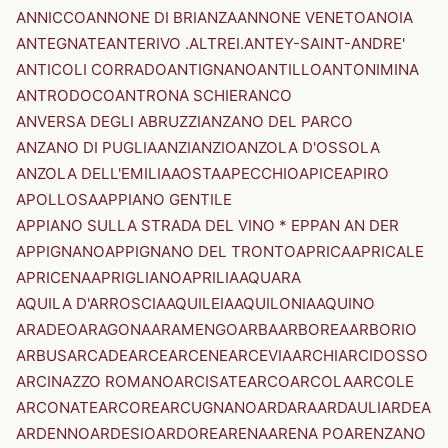
ANNICCO
ANNONE DI BRIANZA
ANNONE VENETO
ANOIA
ANTEGNATE
ANTERIVO .ALTREI.
ANTEY-SAINT-ANDRE'
ANTICOLI CORRADO
ANTIGNANO
ANTILLO
ANTONIMINA
ANTRODOCO
ANTRONA SCHIERANCO
ANVERSA DEGLI ABRUZZI
ANZANO DEL PARCO
ANZANO DI PUGLIA
ANZI
ANZIO
ANZOLA D'OSSOLA
ANZOLA DELL'EMILIA
AOSTA
APECCHIO
APICE
APIRO
APOLLOSA
APPIANO GENTILE
APPIANO SULLA STRADA DEL VINO * EPPAN AN DER
APPIGNANO
APPIGNANO DEL TRONTO
APRICA
APRICALE
APRICENA
APRIGLIANO
APRILIA
AQUARA
AQUILA D'ARROSCIA
AQUILEIA
AQUILONIA
AQUINO
ARADEO
ARAGONA
ARAMENGO
ARBA
ARBOREA
ARBORIO
ARBUS
ARCADE
ARCE
ARCENE
ARCEVIA
ARCHI
ARCIDOSSO
ARCINAZZO ROMANO
ARCISATE
ARCO
ARCOLA
ARCOLE
ARCONATE
ARCORE
ARCUGNANO
ARDARA
ARDAULI
ARDEA
ARDENNO
ARDESIO
ARDORE
ARENA
ARENA PO
ARENZANO