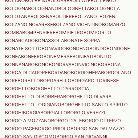
BOLANO
BOLBENO
BOLGARE
BOLLATE
BOLLENGO
BOLOGNA
BOLOGNANO
BOLOGNETTA
BOLOGNOLA
BOLOTANA
BOLSENA
BOLTIERE
BOLZANO .BOZEN.
BOLZANO NOVARESE
BOLZANO VICENTINO
BOMARZO
BOMBA
BOMPENSIERE
BOMPIETRO
BOMPORTO
BONARCADO
BONASSOLA
BONATE SOPRA
BONATE SOTTO
BONAVIGO
BONDENO
BONDO
BONDONE
BONEA
BONEFRO
BONEMERSE
BONIFATI
BONITO
BONNANARO
BONO
BONORVA
BONVICINO
BORBONA
BORCA DI CADORE
BORDANO
BORDIGHERA
BORDOLANO
BORE
BORETTO
BORGARELLO
BORGARO TORINESE
BORGETTO
BORGHETTO D'ARROSCIA
BORGHETTO DI BORBERA
BORGHETTO DI VARA
BORGHETTO LODIGIANO
BORGHETTO SANTO SPIRITO
BORGHI
BORGIA
BORGIALLO
BORGIO VEREZZI
BORGO A MOZZANO
BORGO D'ALE
BORGO DI TERZO
BORGO PACE
BORGO PRIOLO
BORGO SAN DALMAZZO
BORGO SAN GIACOMO
BORGO SAN GIOVANNI