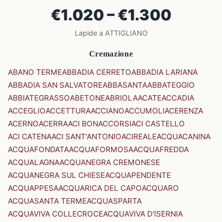
€1.020 – €1.300
Lapide a ATTIGLIANO
Cremazione
ABANO TERME
ABBADIA CERRETO
ABBADIA LARIANA
ABBADIA SAN SALVATORE
ABBASANTA
ABBATEGGIO
ABBIATEGRASSO
ABETONE
ABRIOLA
ACATE
ACCADIA
ACCEGLIO
ACCETTURA
ACCIANO
ACCUMOLI
ACERENZA
ACERNO
ACERRA
ACI BONACCORSI
ACI CASTELLO
ACI CATENA
ACI SANT'ANTONIO
ACIREALE
ACQUACANINA
ACQUAFONDATA
ACQUAFORMOSA
ACQUAFREDDA
ACQUALAGNA
ACQUANEGRA CREMONESE
ACQUANEGRA SUL CHIESE
ACQUAPENDENTE
ACQUAPPESA
ACQUARICA DEL CAPO
ACQUARO
ACQUASANTA TERME
ACQUASPARTA
ACQUAVIVA COLLECROCE
ACQUAVIVA D'ISERNIA