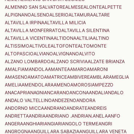
ALMENNO SAN SALVATORE
ALMESE
ALONTE
ALPETTE
ALPIGNANO
ALSENO
ALSERIO
ALTAMURA
ALTARE
ALTAVILLA IRPINA
ALTAVILLA MILICIA
ALTAVILLA MONFERRATO
ALTAVILLA SILENTINA
ALTAVILLA VICENTINA
ALTIDONA
ALTILIA
ALTINO
ALTISSIMO
ALTIVOLE
ALTOFONTE
ALTOMONTE
ALTOPASCIO
ALVIANO
ALVIGNANO
ALVITO
ALZANO LOMBARDO
ALZANO SCRIVIA
ALZATE BRIANZA
AMALFI
AMANDOLA
AMANTEA
AMARO
AMARONI
AMASENO
AMATO
AMATRICE
AMBIVERE
AMBLAR
AMEGLIA
AMELIA
AMENDOLARA
AMENO
AMOROSI
AMPEZZO
ANACAPRI
ANAGNI
ANCARANO
ANCONA
ANDALI
ANDALO
ANDALO VALTELLINO
ANDEZENO
ANDORA
ANDORNO MICCA
ANDRANO
ANDRATE
ANDREIS
ANDRETTA
ANDRIA
ANDRIANO .ANDRIAN.
ANELA
ANFO
ANGERA
ANGHIARI
ANGIARI
ANGOLO TERME
ANGRI
ANGROGNA
ANGUILLARA SABAZIA
ANGUILLARA VENETA