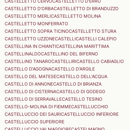
CASTELLETTO CERVO
CASTELLETTO D'ERRO
CASTELLETTO D'ORBA
CASTELLETTO DI BRANDUZZO
CASTELLETTO MERLI
CASTELLETTO MOLINA
CASTELLETTO MONFERRATO
CASTELLETTO SOPRA TICINO
CASTELLETTO STURA
CASTELLETTO UZZONE
CASTELLI
CASTELLI CALEPIO
CASTELLINA IN CHIANTI
CASTELLINA MARITTIMA
CASTELLINALDO
CASTELLINO DEL BIFERNO
CASTELLINO TANARO
CASTELLIRI
CASTELLO CABIAGLIO
CASTELLO D'AGOGNA
CASTELLO D'ARGILE
CASTELLO DEL MATESE
CASTELLO DELL'ACQUA
CASTELLO DI ANNONE
CASTELLO DI BRIANZA
CASTELLO DI CISTERNA
CASTELLO DI GODEGO
CASTELLO DI SERRAVALLE
CASTELLO TESINO
CASTELLO-MOLINA DI FIEMME
CASTELLUCCHIO
CASTELLUCCIO DEI SAURI
CASTELLUCCIO INFERIORE
CASTELLUCCIO SUPERIORE
CASTELLUCCIO VALMAGGIORE
CASTELMAGNO