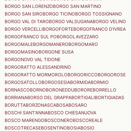
BORGO SAN LORENZO
BORGO SAN MARTINO
BORGO SAN SIRO
BORGO TICINO
BORGO TOSSIGNANO
BORGO VAL DI TARO
BORGO VALSUGANA
BORGO VELINO
BORGO VERCELLI
BORGOFORTE
BORGOFRANCO D'IVREA
BORGOFRANCO SUL PO
BORGOLAVEZZARO
BORGOMALE
BORGOMANERO
BORGOMARO
BORGOMASINO
BORGONE SUSA
BORGONOVO VAL TIDONE
BORGORATTO ALESSANDRINO
BORGORATTO MORMOROLO
BORGORICCO
BORGOROSE
BORGOSATOLLO
BORGOSESIA
BORMIDA
BORMIO
BORNASCO
BORNO
BORONEDDU
BORORE
BORRELLO
BORRIANA
BORSO DEL GRAPPA
BORTIGALI
BORTIGIADAS
BORUTTA
BORZONASCA
BOSA
BOSARO
BOSCHI SANT'ANNA
BOSCO CHIESANUOVA
BOSCO MARENGO
BOSCONERO
BOSCOREALE
BOSCOTRECASE
BOSENTINO
BOSIA
BOSIO