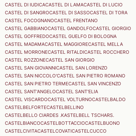
CASTEL DI IUDICA
CASTEL DI LAMA
CASTEL DI LUCIO
CASTEL DI SANGRO
CASTEL DI SASSO
CASTEL DI TORA
CASTEL FOCOGNANO
CASTEL FRENTANO
CASTEL GABBIANO
CASTEL GANDOLFO
CASTEL GIORGIO
CASTEL GOFFREDO
CASTEL GUELFO DI BOLOGNA
CASTEL MADAMA
CASTEL MAGGIORE
CASTEL MELLA
CASTEL MORRONE
CASTEL RITALDI
CASTEL ROCCHERO
CASTEL ROZZONE
CASTEL SAN GIORGIO
CASTEL SAN GIOVANNI
CASTEL SAN LORENZO
CASTEL SAN NICCOLO'
CASTEL SAN PIETRO ROMANO
CASTEL SAN PIETRO TERME
CASTEL SAN VINCENZO
CASTEL SANT'ANGELO
CASTEL SANT'ELIA
CASTEL VISCARDO
CASTEL VOLTURNO
CASTELBALDO
CASTELBELFORTE
CASTELBELLINO
CASTELBELLO CIARDES .KASTELBELL TSCHARS.
CASTELBIANCO
CASTELBOTTACCIO
CASTELBUONO
CASTELCIVITA
CASTELCOVATI
CASTELCUCCO