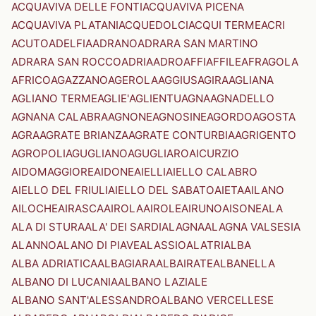
ACQUAVIVA DELLE FONTI
ACQUAVIVA PICENA
ACQUAVIVA PLATANI
ACQUEDOLCI
ACQUI TERME
ACRI
ACUTO
ADELFIA
ADRANO
ADRARA SAN MARTINO
ADRARA SAN ROCCO
ADRIA
ADRO
AFFI
AFFILE
AFRAGOLA
AFRICO
AGAZZANO
AGEROLA
AGGIUS
AGIRA
AGLIANA
AGLIANO TERME
AGLIE'
AGLIENTU
AGNA
AGNADELLO
AGNANA CALABRA
AGNONE
AGNOSINE
AGORDO
AGOSTA
AGRA
AGRATE BRIANZA
AGRATE CONTURBIA
AGRIGENTO
AGROPOLI
AGUGLIANO
AGUGLIARO
AICURZIO
AIDOMAGGIORE
AIDONE
AIELLI
AIELLO CALABRO
AIELLO DEL FRIULI
AIELLO DEL SABATO
AIETA
AILANO
AILOCHE
AIRASCA
AIROLA
AIROLE
AIRUNO
AISONE
ALA
ALA DI STURA
ALA' DEI SARDI
ALAGNA
ALAGNA VALSESIA
ALANNO
ALANO DI PIAVE
ALASSIO
ALATRI
ALBA
ALBA ADRIATICA
ALBAGIARA
ALBAIRATE
ALBANELLA
ALBANO DI LUCANIA
ALBANO LAZIALE
ALBANO SANT'ALESSANDRO
ALBANO VERCELLESE