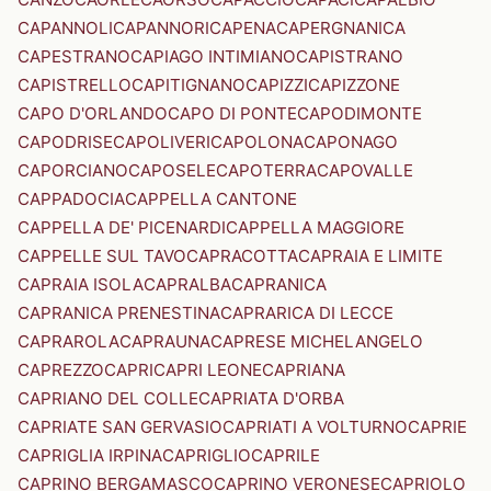
CAPANNOLI
CAPANNORI
CAPENA
CAPERGNANICA
CAPESTRANO
CAPIAGO INTIMIANO
CAPISTRANO
CAPISTRELLO
CAPITIGNANO
CAPIZZI
CAPIZZONE
CAPO D'ORLANDO
CAPO DI PONTE
CAPODIMONTE
CAPODRISE
CAPOLIVERI
CAPOLONA
CAPONAGO
CAPORCIANO
CAPOSELE
CAPOTERRA
CAPOVALLE
CAPPADOCIA
CAPPELLA CANTONE
CAPPELLA DE' PICENARDI
CAPPELLA MAGGIORE
CAPPELLE SUL TAVO
CAPRACOTTA
CAPRAIA E LIMITE
CAPRAIA ISOLA
CAPRALBA
CAPRANICA
CAPRANICA PRENESTINA
CAPRARICA DI LECCE
CAPRAROLA
CAPRAUNA
CAPRESE MICHELANGELO
CAPREZZO
CAPRI
CAPRI LEONE
CAPRIANA
CAPRIANO DEL COLLE
CAPRIATA D'ORBA
CAPRIATE SAN GERVASIO
CAPRIATI A VOLTURNO
CAPRIE
CAPRIGLIA IRPINA
CAPRIGLIO
CAPRILE
CAPRINO BERGAMASCO
CAPRINO VERONESE
CAPRIOLO