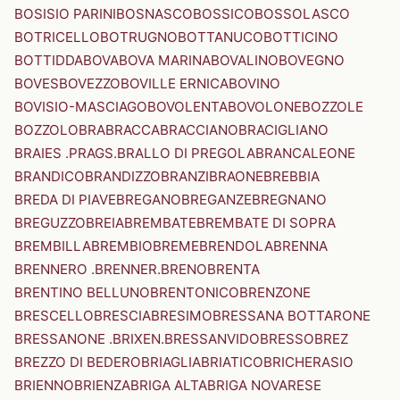
BOSISIO PARINI
BOSNASCO
BOSSICO
BOSSOLASCO
BOTRICELLO
BOTRUGNO
BOTTANUCO
BOTTICINO
BOTTIDDA
BOVA
BOVA MARINA
BOVALINO
BOVEGNO
BOVES
BOVEZZO
BOVILLE ERNICA
BOVINO
BOVISIO-MASCIAGO
BOVOLENTA
BOVOLONE
BOZZOLE
BOZZOLO
BRA
BRACCA
BRACCIANO
BRACIGLIANO
BRAIES .PRAGS.
BRALLO DI PREGOLA
BRANCALEONE
BRANDICO
BRANDIZZO
BRANZI
BRAONE
BREBBIA
BREDA DI PIAVE
BREGANO
BREGANZE
BREGNANO
BREGUZZO
BREIA
BREMBATE
BREMBATE DI SOPRA
BREMBILLA
BREMBIO
BREME
BRENDOLA
BRENNA
BRENNERO .BRENNER.
BRENO
BRENTA
BRENTINO BELLUNO
BRENTONICO
BRENZONE
BRESCELLO
BRESCIA
BRESIMO
BRESSANA BOTTARONE
BRESSANONE .BRIXEN.
BRESSANVIDO
BRESSO
BREZ
BREZZO DI BEDERO
BRIAGLIA
BRIATICO
BRICHERASIO
BRIENNO
BRIENZA
BRIGA ALTA
BRIGA NOVARESE