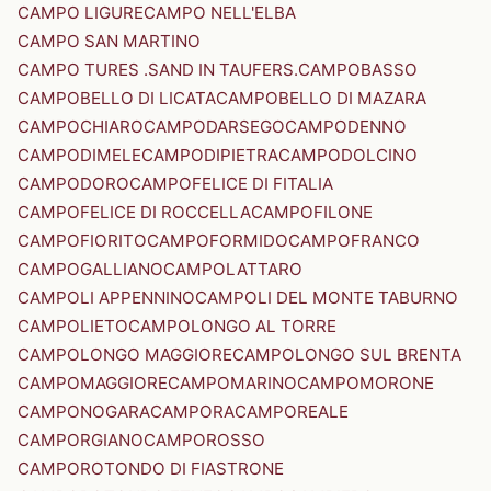
CAMPO LIGURE
CAMPO NELL'ELBA
CAMPO SAN MARTINO
CAMPO TURES .SAND IN TAUFERS.
CAMPOBASSO
CAMPOBELLO DI LICATA
CAMPOBELLO DI MAZARA
CAMPOCHIARO
CAMPODARSEGO
CAMPODENNO
CAMPODIMELE
CAMPODIPIETRA
CAMPODOLCINO
CAMPODORO
CAMPOFELICE DI FITALIA
CAMPOFELICE DI ROCCELLA
CAMPOFILONE
CAMPOFIORITO
CAMPOFORMIDO
CAMPOFRANCO
CAMPOGALLIANO
CAMPOLATTARO
CAMPOLI APPENNINO
CAMPOLI DEL MONTE TABURNO
CAMPOLIETO
CAMPOLONGO AL TORRE
CAMPOLONGO MAGGIORE
CAMPOLONGO SUL BRENTA
CAMPOMAGGIORE
CAMPOMARINO
CAMPOMORONE
CAMPONOGARA
CAMPORA
CAMPOREALE
CAMPORGIANO
CAMPOROSSO
CAMPOROTONDO DI FIASTRONE