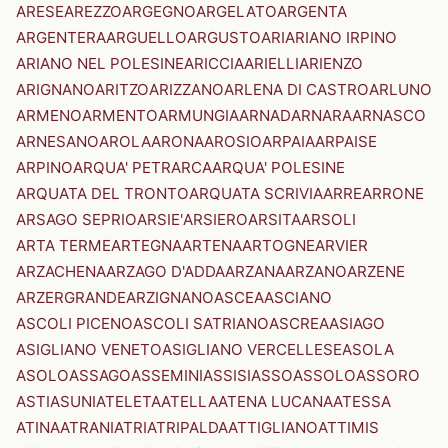
ARESE
AREZZO
ARGEGNO
ARGELATO
ARGENTA
ARGENTERA
ARGUELLO
ARGUSTO
ARI
ARIANO IRPINO
ARIANO NEL POLESINE
ARICCIA
ARIELLI
ARIENZO
ARIGNANO
ARITZO
ARIZZANO
ARLENA DI CASTRO
ARLUNO
ARMENO
ARMENTO
ARMUNGIA
ARNAD
ARNARA
ARNASCO
ARNESANO
AROLA
ARONA
AROSIO
ARPAIA
ARPAISE
ARPINO
ARQUA' PETRARCA
ARQUA' POLESINE
ARQUATA DEL TRONTO
ARQUATA SCRIVIA
ARRE
ARRONE
ARSAGO SEPRIO
ARSIE'
ARSIERO
ARSITA
ARSOLI
ARTA TERME
ARTEGNA
ARTENA
ARTOGNE
ARVIER
ARZACHENA
ARZAGO D'ADDA
ARZANA
ARZANO
ARZENE
ARZERGRANDE
ARZIGNANO
ASCEA
ASCIANO
ASCOLI PICENO
ASCOLI SATRIANO
ASCREA
ASIAGO
ASIGLIANO VENETO
ASIGLIANO VERCELLESE
ASOLA
ASOLO
ASSAGO
ASSEMINI
ASSISI
ASSO
ASSOLO
ASSORO
ASTI
ASUNI
ATELETA
ATELLA
ATENA LUCANA
ATESSA
ATINA
ATRANI
ATRI
ATRIPALDA
ATTIGLIANO
ATTIMIS