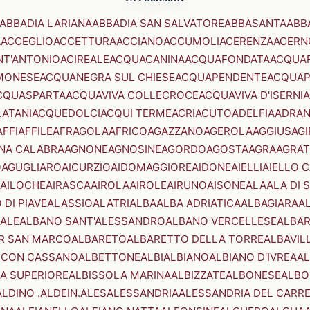
ABBADIA LARIANA
ABBADIA SAN SALVATORE
ABBASANTA
ABB
A
ACCEGLIO
ACCETTURA
ACCIANO
ACCUMOLI
ACERENZA
ACERN
NT'ANTONIO
ACIREALE
ACQUACANINA
ACQUAFONDATA
ACQUA
MONESE
ACQUANEGRA SUL CHIESE
ACQUAPENDENTE
ACQUAP
CQUASPARTA
ACQUAVIVA COLLECROCE
ACQUAVIVA D'ISERNIA
LATANI
ACQUEDOLCI
ACQUI TERME
ACRI
ACUTO
ADELFIA
ADRA
AFFI
AFFILE
AFRAGOLA
AFRICO
AGAZZANO
AGEROLA
AGGIUS
AGI
NA CALABRA
AGNONE
AGNOSINE
AGORDO
AGOSTA
AGRA
AGRAT
O
AGUGLIARO
AICURZIO
AIDOMAGGIORE
AIDONE
AIELLI
AIELLO 
AILOCHE
AIRASCA
AIROLA
AIROLE
AIRUNO
AISONE
ALA
ALA DI 
 DI PIAVE
ALASSIO
ALATRI
ALBA
ALBA ADRIATICA
ALBAGIARA
A
IALE
ALBANO SANT'ALESSANDRO
ALBANO VERCELLESE
ALBAR
R SAN MARCO
ALBARETO
ALBARETTO DELLA TORRE
ALBAVIL
 CON CASSANO
ALBETTONE
ALBI
ALBIANO
ALBIANO D'IVREA
AL
A SUPERIORE
ALBISSOLA MARINA
ALBIZZATE
ALBONESE
ALBO
ALDINO .ALDEIN.
ALES
ALESSANDRIA
ALESSANDRIA DEL CARR