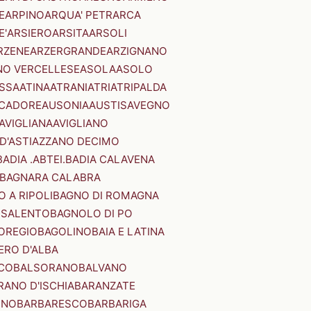
E
ARPINO
ARQUA' PETRARCA
E'
ARSIERO
ARSITA
ARSOLI
RZENE
ARZERGRANDE
ARZIGNANO
NO VERCELLESE
ASOLA
ASOLO
SSA
ATINA
ATRANI
ATRI
ATRIPALDA
 CADORE
AUSONIA
AUSTIS
AVEGNO
AVIGLIANA
AVIGLIANO
D'ASTI
AZZANO DECIMO
BADIA .ABTEI.
BADIA CALAVENA
BAGNARA CALABRA
 A RIPOLI
BAGNO DI ROMAGNA
 SALENTO
BAGNOLO DI PO
OREGIO
BAGOLINO
BAIA E LATINA
ERO D'ALBA
CO
BALSORANO
BALVANO
RANO D'ISCHIA
BARANZATE
INO
BARBARESCO
BARBARIGA