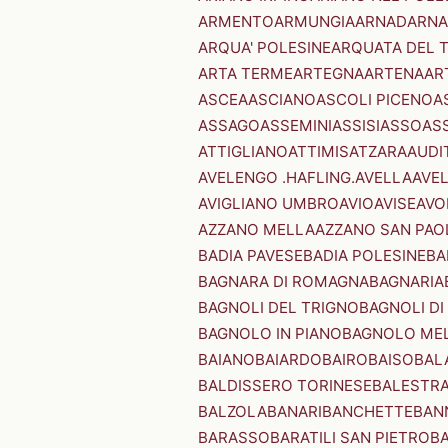
ARMENTO
ARMUNGIA
ARNAD
ARNA
ARQUA' POLESINE
ARQUATA DEL 
ARTA TERME
ARTEGNA
ARTENA
AR
ASCEA
ASCIANO
ASCOLI PICENO
A
ASSAGO
ASSEMINI
ASSISI
ASSO
AS
ATTIGLIANO
ATTIMIS
ATZARA
AUDI
AVELENGO .HAFLING.
AVELLA
AVE
AVIGLIANO UMBRO
AVIO
AVISE
AVO
AZZANO MELLA
AZZANO SAN PAO
BADIA PAVESE
BADIA POLESINE
BA
BAGNARA DI ROMAGNA
BAGNARIA
BAGNOLI DEL TRIGNO
BAGNOLI DI
BAGNOLO IN PIANO
BAGNOLO ME
BAIANO
BAIARDO
BAIRO
BAISO
BAL
BALDISSERO TORINESE
BALESTR
BALZOLA
BANARI
BANCHETTE
BAN
BARASSO
BARATILI SAN PIETRO
B