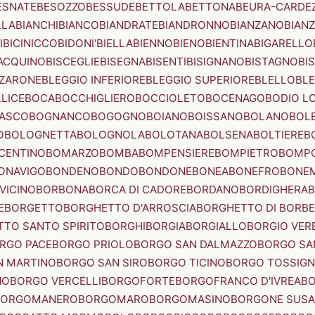
ESNATE
BESOZZO
BESSUDE
BETTOLA
BETTONA
BEURA-CARDE
LLA
BIANCHI
BIANCO
BIANDRATE
BIANDRONNO
BIANZANO
BIANZ
I
BICINICCO
BIDONI'
BIELLA
BIENNO
BIENO
BIENTINA
BIGARELLO
ACQUINO
BISCEGLIE
BISEGNA
BISENTI
BISIGNANO
BISTAGNO
BI
ZZARONE
BLEGGIO INFERIORE
BLEGGIO SUPERIORE
BLELLO
BL
LICE
BOCA
BOCCHIGLIERO
BOCCIOLETO
BOCENAGO
BODIO L
IASCO
BOGNANCO
BOGOGNO
BOIANO
BOISSANO
BOLANO
BOL
O
BOLOGNETTA
BOLOGNOLA
BOLOTANA
BOLSENA
BOLTIERE
B
CENTINO
BOMARZO
BOMBA
BOMPENSIERE
BOMPIETRO
BOMP
ONAVIGO
BONDENO
BONDO
BONDONE
BONEA
BONEFRO
BONE
VICINO
BORBONA
BORCA DI CADORE
BORDANO
BORDIGHERA
E
BORGETTO
BORGHETTO D'ARROSCIA
BORGHETTO DI BORB
TO SANTO SPIRITO
BORGHI
BORGIA
BORGIALLO
BORGIO VERE
RGO PACE
BORGO PRIOLO
BORGO SAN DALMAZZO
BORGO SA
N MARTINO
BORGO SAN SIRO
BORGO TICINO
BORGO TOSSIG
NO
BORGO VERCELLI
BORGOFORTE
BORGOFRANCO D'IVREA
BO
BORGOMANERO
BORGOMARO
BORGOMASINO
BORGONE SUSA