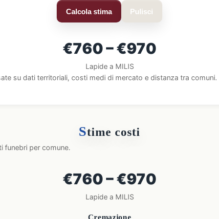
Calcola stima
Pulisci
€760 – €970
Lapide a MILIS
ate su dati territoriali, costi medi di mercato e distanza tra comun
S
time costi
ti funebri per comune.
€760 – €970
Lapide a MILIS
Cremazione