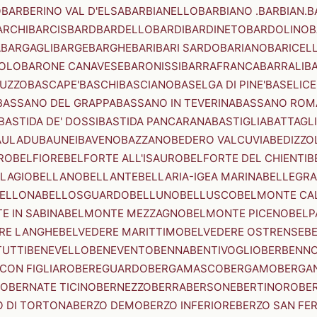
O
BARBERINO VAL D'ELSA
BARBIANELLO
BARBIANO .BARBIAN.
B
ARCHI
BARCIS
BARD
BARDELLO
BARDI
BARDINETO
BARDOLINO
B
A
BARGAGLI
BARGE
BARGHE
BARI
BARI SARDO
BARIANO
BARICEL
OLO
BARONE CANAVESE
BARONISSI
BARRAFRANCA
BARRALI
B
UZZO
BASCAPE'
BASCHI
BASCIANO
BASELGA DI PINE'
BASELICE
BASSANO DEL GRAPPA
BASSANO IN TEVERINA
BASSANO ROM
BASTIDA DE' DOSSI
BASTIDA PANCARANA
BASTIGLIA
BATTAGL
AULADU
BAUNEI
BAVENO
BAZZANO
BEDERO VALCUVIA
BEDIZZO
RO
BELFIORE
BELFORTE ALL'ISAURO
BELFORTE DEL CHIENTI
B
LAGIO
BELLANO
BELLANTE
BELLARIA-IGEA MARINA
BELLEGRA
ELLONA
BELLOSGUARDO
BELLUNO
BELLUSCO
BELMONTE CA
E IN SABINA
BELMONTE MEZZAGNO
BELMONTE PICENO
BELP
RE LANGHE
BELVEDERE MARITTIMO
BELVEDERE OSTRENSE
B
TUTTI
BENEVELLO
BENEVENTO
BENNA
BENTIVOGLIO
BERBENN
CON FIGLIARO
BEREGUARDO
BERGAMASCO
BERGAMO
BERGA
IO
BERNATE TICINO
BERNEZZO
BERRA
BERSONE
BERTINORO
BE
 DI TORTONA
BERZO DEMO
BERZO INFERIORE
BERZO SAN FE