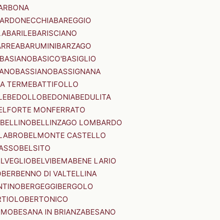
ARBONA
ARDONECCHIA
BAREGGIO
LA
BARILE
BARISCIANO
ARREA
BARUMINI
BARZAGO
BASIANO
BASICO'
BASIGLIO
ANO
BASSIANO
BASSIGNANA
IA TERME
BATTIFOLLO
LE
BEDOLLO
BEDONIA
BEDULITA
ELFORTE MONFERRATO
BELLINO
BELLINZAGO LOMBARDO
LABRO
BELMONTE CASTELLO
ASSO
BELSITO
ELVEGLIO
BELVI
BEMA
BENE LARIO
O
BERBENNO DI VALTELLINA
NTINO
BERGEGGI
BERGOLO
RTIOLO
BERTONICO
RMO
BESANA IN BRIANZA
BESANO