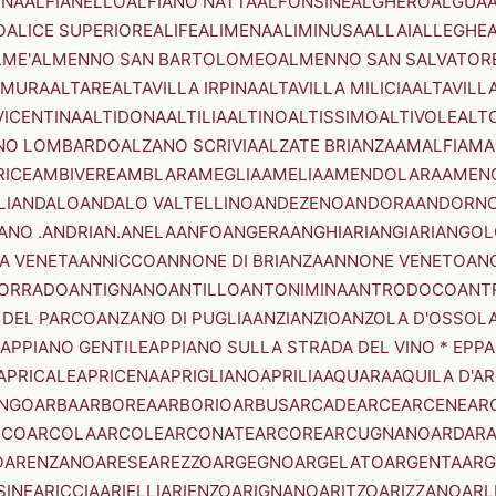
ENA
ALFIANELLO
ALFIANO NATTA
ALFONSINE
ALGHERO
ALGUA
A
O
ALICE SUPERIORE
ALIFE
ALIMENA
ALIMINUSA
ALLAI
ALLEGHE
LME'
ALMENNO SAN BARTOLOMEO
ALMENNO SAN SALVATOR
AMURA
ALTARE
ALTAVILLA IRPINA
ALTAVILLA MILICIA
ALTAVILL
VICENTINA
ALTIDONA
ALTILIA
ALTINO
ALTISSIMO
ALTIVOLE
ALT
NO LOMBARDO
ALZANO SCRIVIA
ALZATE BRIANZA
AMALFI
AMA
RICE
AMBIVERE
AMBLAR
AMEGLIA
AMELIA
AMENDOLARA
AMEN
LI
ANDALO
ANDALO VALTELLINO
ANDEZENO
ANDORA
ANDORNO
ANO .ANDRIAN.
ANELA
ANFO
ANGERA
ANGHIARI
ANGIARI
ANGOL
A VENETA
ANNICCO
ANNONE DI BRIANZA
ANNONE VENETO
AN
CORRADO
ANTIGNANO
ANTILLO
ANTONIMINA
ANTRODOCO
ANT
 DEL PARCO
ANZANO DI PUGLIA
ANZI
ANZIO
ANZOLA D'OSSOL
APPIANO GENTILE
APPIANO SULLA STRADA DEL VINO * EPPA
APRICALE
APRICENA
APRIGLIANO
APRILIA
AQUARA
AQUILA D'A
NGO
ARBA
ARBOREA
ARBORIO
ARBUS
ARCADE
ARCE
ARCENE
AR
RCO
ARCOLA
ARCOLE
ARCONATE
ARCORE
ARCUGNANO
ARDAR
O
ARENZANO
ARESE
AREZZO
ARGEGNO
ARGELATO
ARGENTA
ARG
SINE
ARICCIA
ARIELLI
ARIENZO
ARIGNANO
ARITZO
ARIZZANO
ARL