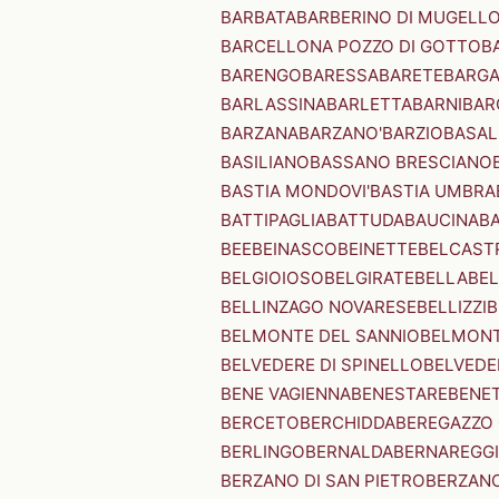
BARBATA
BARBERINO DI MUGELL
BARCELLONA POZZO DI GOTTO
B
BARENGO
BARESSA
BARETE
BARG
BARLASSINA
BARLETTA
BARNI
BAR
BARZANA
BARZANO'
BARZIO
BASAL
BASILIANO
BASSANO BRESCIANO
BASTIA MONDOVI'
BASTIA UMBRA
BATTIPAGLIA
BATTUDA
BAUCINA
B
BEE
BEINASCO
BEINETTE
BELCAST
BELGIOIOSO
BELGIRATE
BELLA
BEL
BELLINZAGO NOVARESE
BELLIZZI
B
BELMONTE DEL SANNIO
BELMONT
BELVEDERE DI SPINELLO
BELVEDE
BENE VAGIENNA
BENESTARE
BENE
BERCETO
BERCHIDDA
BEREGAZZO 
BERLINGO
BERNALDA
BERNAREGG
BERZANO DI SAN PIETRO
BERZANO