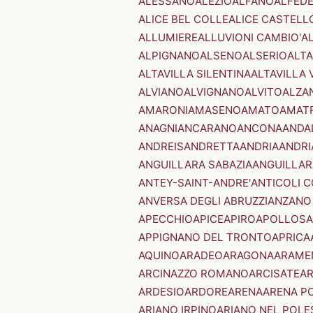
ALESSANO
ALEZIO
ALFANO
ALFED
ALICE BEL COLLE
ALICE CASTELL
ALLUMIERE
ALLUVIONI CAMBIO'
A
ALPIGNANO
ALSENO
ALSERIO
ALT
ALTAVILLA SILENTINA
ALTAVILLA 
ALVIANO
ALVIGNANO
ALVITO
ALZA
AMARONI
AMASENO
AMATO
AMAT
ANAGNI
ANCARANO
ANCONA
ANDA
ANDREIS
ANDRETTA
ANDRIA
ANDRI
ANGUILLARA SABAZIA
ANGUILLAR
ANTEY-SAINT-ANDRE'
ANTICOLI 
ANVERSA DEGLI ABRUZZI
ANZANO
APECCHIO
APICE
APIRO
APOLLOSA
APPIGNANO DEL TRONTO
APRICA
AQUINO
ARADEO
ARAGONA
ARAME
ARCINAZZO ROMANO
ARCISATE
A
ARDESIO
ARDORE
ARENA
ARENA P
ARIANO IRPINO
ARIANO NEL POLE