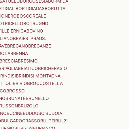
SATOLLO
BORGOSESIA
BORMIDA
RTIGALI
BORTIGIADAS
BORUTTA
CONERO
BOSCOREALE
OTRICELLO
BOTRUGNO
ILLE ERNICA
BOVINO
LIANO
BRAIES .PRAGS.
IAVE
BREGANO
BREGANZE
DOLA
BRENNA
BRESCIA
BRESIMO
BRIAGLIA
BRIATICO
BRICHERASIO
RINDISI
BRINDISI MONTAGNA
ITTOLI
BRIVIO
BROCCOSTELLA
SCO
BROSSO
NO
BRUNATE
BRUNELLO
RUSSON
BRUZOLO
INO
BUCINE
BUDDUSO'
BUDOIA
O
BULGAROGRASSO
BULTEI
BULZI
BURGIO
BURGOS
BURIASCO