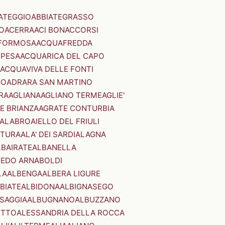
ATEGGIO
ABBIATEGRASSO
O
ACERRA
ACI BONACCORSI
FORMOSA
ACQUAFREDDA
PESA
ACQUARICA DEL CAPO
ACQUAVIVA DELLE FONTI
NO
ADRARA SAN MARTINO
RA
AGLIANA
AGLIANO TERME
AGLIE'
E BRIANZA
AGRATE CONTURBIA
CALABRO
AIELLO DEL FRIULI
STURA
ALA' DEI SARDI
ALAGNA
LBAIRATE
ALBANELLA
EDO ARNABOLDI
LA
ALBENGA
ALBERA LIGURE
BIATE
ALBIDONA
ALBIGNASEGO
SAGGIA
ALBUGNANO
ALBUZZANO
ETTO
ALESSANDRIA DELLA ROCCA