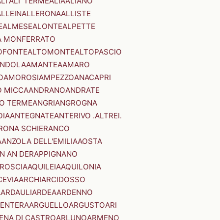
LI'
ALI' TERME
ALIA
ALIANO
ALLEIN
ALLERONA
ALLISTE
E
ALMESE
ALONTE
ALPETTE
A MONFERRATO
OFONTE
ALTOMONTE
ALTOPASCIO
NDOLA
AMANTEA
AMARO
O
AMOROSI
AMPEZZO
ANACAPRI
 MICCA
ANDRANO
ANDRATE
O TERME
ANGRI
ANGROGNA
OIA
ANTEGNATE
ANTERIVO .ALTREI.
RONA SCHIERANCO
A
ANZOLA DELL'EMILIA
AOSTA
N AN DER
APPIGNANO
RROSCIA
AQUILEIA
AQUILONIA
CEVIA
ARCHI
ARCIDOSSO
A
ARDAULI
ARDEA
ARDENNO
ENTERA
ARGUELLO
ARGUSTO
ARI
ENA DI CASTRO
ARLUNO
ARMENO