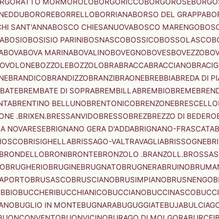
RGORATTO MORMOROLO
BORGORICCO
BORGOROSE
BORGO
NEDDU
BORORE
BORRELLO
BORRIANA
BORSO DEL GRAPPA
BO
HI SANT'ANNA
BOSCO CHIESANUOVA
BOSCO MARENGO
BOS
A
BOSIO
BOSISIO PARINI
BOSNASCO
BOSSICO
BOSSOLASCO
B
A
BOVA
BOVA MARINA
BOVALINO
BOVEGNO
BOVES
BOVEZZO
BOV
OVOLONE
BOZZOLE
BOZZOLO
BRA
BRACCA
BRACCIANO
BRACIG
NE
BRANDICO
BRANDIZZO
BRANZI
BRAONE
BREBBIA
BREDA DI P
BATE
BREMBATE DI SOPRA
BREMBILLA
BREMBIO
BREME
BREN
NTA
BRENTINO BELLUNO
BRENTONICO
BRENZONE
BRESCELLO
NE .BRIXEN.
BRESSANVIDO
BRESSO
BREZ
BREZZO DI BEDERO
GA NOVARESE
BRIGNANO GERA D'ADDA
BRIGNANO-FRASCATA
B
IOSCO
BRISIGHELLA
BRISSAGO-VALTRAVAGLIA
BRISSOGNE
BR
BRONDELLO
BRONI
BRONTE
BRONZOLO .BRANZOLL.
BROSSA
LO
BRUGHERIO
BRUGINE
BRUGNATO
BRUGNERA
BRUINO
BRUMA
APORTO
BRUSASCO
BRUSCIANO
BRUSIMPIANO
BRUSNENGO
B
BBIO
BUCCHERI
BUCCHIANICO
BUCCIANO
BUCCINASCO
BUCC
ANO
BUGLIO IN MONTE
BUGNARA
BUGUGGIATE
BUJA
BULCIAG
BUONCONVENTO
BUONVICINO
BURAGO DI MOLGORA
BURCEI