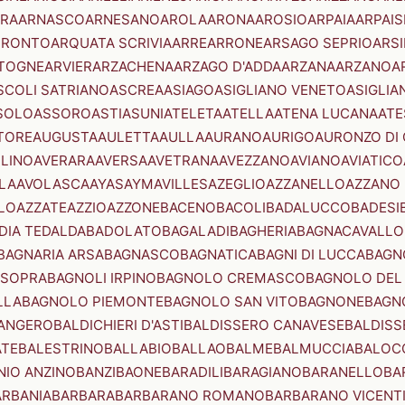
RA
ARNASCO
ARNESANO
AROLA
ARONA
AROSIO
ARPAIA
ARPAIS
TRONTO
ARQUATA SCRIVIA
ARRE
ARRONE
ARSAGO SEPRIO
ARSI
TOGNE
ARVIER
ARZACHENA
ARZAGO D'ADDA
ARZANA
ARZANO
A
SCOLI SATRIANO
ASCREA
ASIAGO
ASIGLIANO VENETO
ASIGLIA
SOLO
ASSORO
ASTI
ASUNI
ATELETA
ATELLA
ATENA LUCANA
ATE
TORE
AUGUSTA
AULETTA
AULLA
AURANO
AURIGO
AURONZO DI
LLINO
AVERARA
AVERSA
AVETRANA
AVEZZANO
AVIANO
AVIATICO
LA
AVOLASCA
AYAS
AYMAVILLES
AZEGLIO
AZZANELLO
AZZANO 
LO
AZZATE
AZZIO
AZZONE
BACENO
BACOLI
BADALUCCO
BADESI
DIA TEDALDA
BADOLATO
BAGALADI
BAGHERIA
BAGNACAVALLO
BAGNARIA ARSA
BAGNASCO
BAGNATICA
BAGNI DI LUCCA
BAGNO
 SOPRA
BAGNOLI IRPINO
BAGNOLO CREMASCO
BAGNOLO DEL
LLA
BAGNOLO PIEMONTE
BAGNOLO SAN VITO
BAGNONE
BAGN
ANGERO
BALDICHIERI D'ASTI
BALDISSERO CANAVESE
BALDISS
ATE
BALESTRINO
BALLABIO
BALLAO
BALME
BALMUCCIA
BALOC
NIO ANZINO
BANZI
BAONE
BARADILI
BARAGIANO
BARANELLO
BA
ARBANIA
BARBARA
BARBARANO ROMANO
BARBARANO VICENT