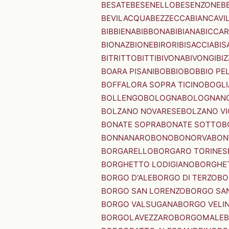
BESATE
BESENELLO
BESENZONE
B
BEVILACQUA
BEZZECCA
BIANCAVI
BIBBIENA
BIBBONA
BIBIANA
BICCAR
BIONAZ
BIONE
BIRORI
BISACCIA
BIS
BITRITTO
BITTI
BIVONA
BIVONGI
BI
BOARA PISANI
BOBBIO
BOBBIO PEL
BOFFALORA SOPRA TICINO
BOGL
BOLLENGO
BOLOGNA
BOLOGNAN
BOLZANO NOVARESE
BOLZANO VI
BONATE SOPRA
BONATE SOTTO
B
BONNANARO
BONO
BONORVA
BON
BORGARELLO
BORGARO TORINES
BORGHETTO LODIGIANO
BORGHET
BORGO D'ALE
BORGO DI TERZO
BO
BORGO SAN LORENZO
BORGO SA
BORGO VALSUGANA
BORGO VELI
BORGOLAVEZZARO
BORGOMALE