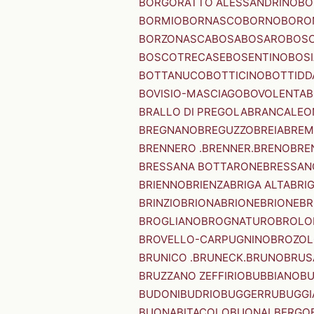
BORGORATTO ALESSANDRINO
BO
BORMIO
BORNASCO
BORNO
BORO
BORZONASCA
BOSA
BOSARO
BOSC
BOSCOTRECASE
BOSENTINO
BOSI
BOTTANUCO
BOTTICINO
BOTTIDD
BOVISIO-MASCIAGO
BOVOLENTA
B
BRALLO DI PREGOLA
BRANCALEO
BREGNANO
BREGUZZO
BREIA
BREM
BRENNERO .BRENNER.
BRENO
BRE
BRESSANA BOTTARONE
BRESSANO
BRIENNO
BRIENZA
BRIGA ALTA
BRI
BRINZIO
BRIONA
BRIONE
BRIONE
BR
BROGLIANO
BROGNATURO
BROLO
BROVELLO-CARPUGNINO
BROZO
BRUNICO .BRUNECK.
BRUNO
BRUS
BRUZZANO ZEFFIRIO
BUBBIANO
BU
BUDONI
BUDRIO
BUGGERRU
BUGGI
BUONABITACOLO
BUONALBERGO