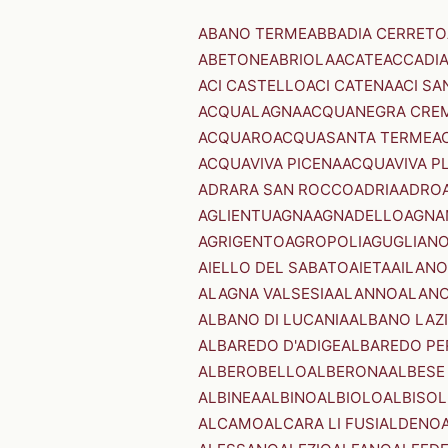
ABANO TERME
ABBADIA CERRETO
ABETONE
ABRIOLA
ACATE
ACCADI
ACI CASTELLO
ACI CATENA
ACI SA
ACQUALAGNA
ACQUANEGRA CRE
ACQUARO
ACQUASANTA TERME
A
ACQUAVIVA PICENA
ACQUAVIVA P
ADRARA SAN ROCCO
ADRIA
ADRO
AGLIENTU
AGNA
AGNADELLO
AGNA
AGRIGENTO
AGROPOLI
AGUGLIAN
AIELLO DEL SABATO
AIETA
AILANO
ALAGNA VALSESIA
ALANNO
ALANO
ALBANO DI LUCANIA
ALBANO LAZ
ALBAREDO D'ADIGE
ALBAREDO PE
ALBEROBELLO
ALBERONA
ALBESE
ALBINEA
ALBINO
ALBIOLO
ALBISOL
ALCAMO
ALCARA LI FUSI
ALDENO