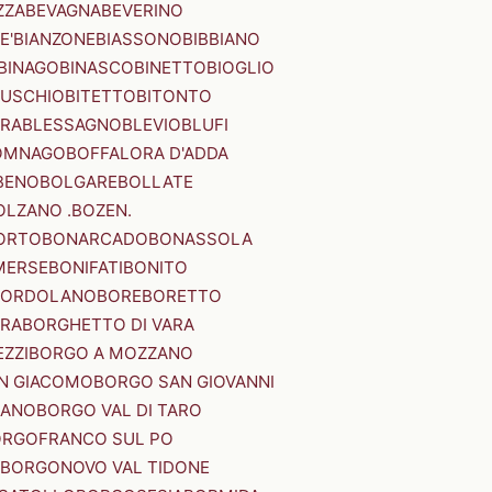
ZZA
BEVAGNA
BEVERINO
E'
BIANZONE
BIASSONO
BIBBIANO
BINAGO
BINASCO
BINETTO
BIOGLIO
SUSCHIO
BITETTO
BITONTO
ERA
BLESSAGNO
BLEVIO
BLUFI
OMNAGO
BOFFALORA D'ADDA
BENO
BOLGARE
BOLLATE
OLZANO .BOZEN.
ORTO
BONARCADO
BONASSOLA
MERSE
BONIFATI
BONITO
BORDOLANO
BORE
BORETTO
ERA
BORGHETTO DI VARA
ZZI
BORGO A MOZZANO
N GIACOMO
BORGO SAN GIOVANNI
NANO
BORGO VAL DI TARO
RGOFRANCO SUL PO
BORGONOVO VAL TIDONE