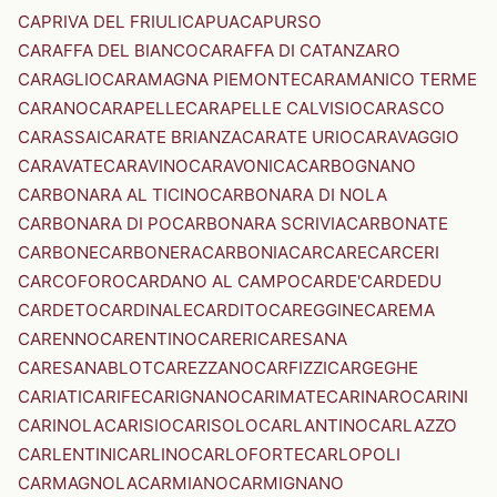
CAPRIVA DEL FRIULI
CAPUA
CAPURSO
CARAFFA DEL BIANCO
CARAFFA DI CATANZARO
CARAGLIO
CARAMAGNA PIEMONTE
CARAMANICO TERME
CARANO
CARAPELLE
CARAPELLE CALVISIO
CARASCO
CARASSAI
CARATE BRIANZA
CARATE URIO
CARAVAGGIO
CARAVATE
CARAVINO
CARAVONICA
CARBOGNANO
CARBONARA AL TICINO
CARBONARA DI NOLA
CARBONARA DI PO
CARBONARA SCRIVIA
CARBONATE
CARBONE
CARBONERA
CARBONIA
CARCARE
CARCERI
CARCOFORO
CARDANO AL CAMPO
CARDE'
CARDEDU
CARDETO
CARDINALE
CARDITO
CAREGGINE
CAREMA
CARENNO
CARENTINO
CARERI
CARESANA
CARESANABLOT
CAREZZANO
CARFIZZI
CARGEGHE
CARIATI
CARIFE
CARIGNANO
CARIMATE
CARINARO
CARINI
CARINOLA
CARISIO
CARISOLO
CARLANTINO
CARLAZZO
CARLENTINI
CARLINO
CARLOFORTE
CARLOPOLI
CARMAGNOLA
CARMIANO
CARMIGNANO