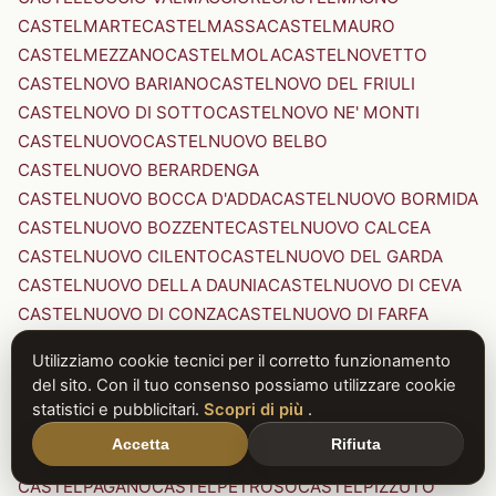
CASTELMARTE
CASTELMASSA
CASTELMAURO
CASTELMEZZANO
CASTELMOLA
CASTELNOVETTO
CASTELNOVO BARIANO
CASTELNOVO DEL FRIULI
CASTELNOVO DI SOTTO
CASTELNOVO NE' MONTI
CASTELNUOVO
CASTELNUOVO BELBO
CASTELNUOVO BERARDENGA
CASTELNUOVO BOCCA D'ADDA
CASTELNUOVO BORMIDA
CASTELNUOVO BOZZENTE
CASTELNUOVO CALCEA
CASTELNUOVO CILENTO
CASTELNUOVO DEL GARDA
CASTELNUOVO DELLA DAUNIA
CASTELNUOVO DI CEVA
CASTELNUOVO DI CONZA
CASTELNUOVO DI FARFA
CASTELNUOVO DI GARFAGNANA
Utilizziamo cookie tecnici per il corretto funzionamento
CASTELNUOVO DI PORTO
CASTELNUOVO DON BOSCO
del sito. Con il tuo consenso possiamo utilizzare cookie
CASTELNUOVO MAGRA
CASTELNUOVO NIGRA
statistici e pubblicitari.
Scopri di più
.
CASTELNUOVO PARANO
CASTELNUOVO RANGONE
Accetta
Rifiuta
CASTELNUOVO SCRIVIA
CASTELNUOVO VAL DI CECINA
CASTELPAGANO
CASTELPETROSO
CASTELPIZZUTO