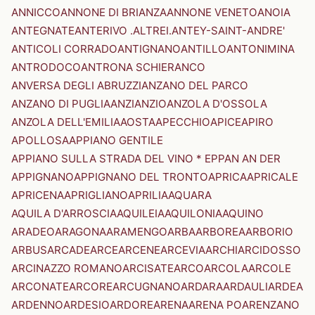
ANNICCO
ANNONE DI BRIANZA
ANNONE VENETO
ANOIA
ANTEGNATE
ANTERIVO .ALTREI.
ANTEY-SAINT-ANDRE'
ANTICOLI CORRADO
ANTIGNANO
ANTILLO
ANTONIMINA
ANTRODOCO
ANTRONA SCHIERANCO
ANVERSA DEGLI ABRUZZI
ANZANO DEL PARCO
ANZANO DI PUGLIA
ANZI
ANZIO
ANZOLA D'OSSOLA
ANZOLA DELL'EMILIA
AOSTA
APECCHIO
APICE
APIRO
APOLLOSA
APPIANO GENTILE
APPIANO SULLA STRADA DEL VINO * EPPAN AN DER
APPIGNANO
APPIGNANO DEL TRONTO
APRICA
APRICALE
APRICENA
APRIGLIANO
APRILIA
AQUARA
AQUILA D'ARROSCIA
AQUILEIA
AQUILONIA
AQUINO
ARADEO
ARAGONA
ARAMENGO
ARBA
ARBOREA
ARBORIO
ARBUS
ARCADE
ARCE
ARCENE
ARCEVIA
ARCHI
ARCIDOSSO
ARCINAZZO ROMANO
ARCISATE
ARCO
ARCOLA
ARCOLE
ARCONATE
ARCORE
ARCUGNANO
ARDARA
ARDAULI
ARDEA
ARDENNO
ARDESIO
ARDORE
ARENA
ARENA PO
ARENZANO