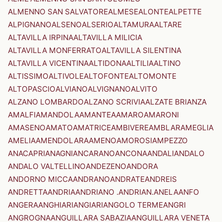
ALMENNO SAN SALVATORE
ALMESE
ALONTE
ALPETTE
ALPIGNANO
ALSENO
ALSERIO
ALTAMURA
ALTARE
ALTAVILLA IRPINA
ALTAVILLA MILICIA
ALTAVILLA MONFERRATO
ALTAVILLA SILENTINA
ALTAVILLA VICENTINA
ALTIDONA
ALTILIA
ALTINO
ALTISSIMO
ALTIVOLE
ALTOFONTE
ALTOMONTE
ALTOPASCIO
ALVIANO
ALVIGNANO
ALVITO
ALZANO LOMBARDO
ALZANO SCRIVIA
ALZATE BRIANZA
AMALFI
AMANDOLA
AMANTEA
AMARO
AMARONI
AMASENO
AMATO
AMATRICE
AMBIVERE
AMBLAR
AMEGLIA
AMELIA
AMENDOLARA
AMENO
AMOROSI
AMPEZZO
ANACAPRI
ANAGNI
ANCARANO
ANCONA
ANDALI
ANDALO
ANDALO VALTELLINO
ANDEZENO
ANDORA
ANDORNO MICCA
ANDRANO
ANDRATE
ANDREIS
ANDRETTA
ANDRIA
ANDRIANO .ANDRIAN.
ANELA
ANFO
ANGERA
ANGHIARI
ANGIARI
ANGOLO TERME
ANGRI
ANGROGNA
ANGUILLARA SABAZIA
ANGUILLARA VENETA