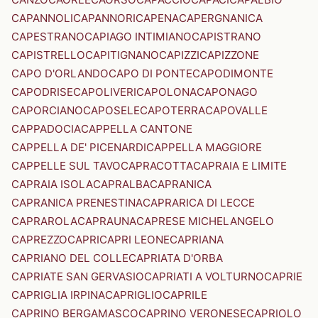
CAPANNOLI
CAPANNORI
CAPENA
CAPERGNANICA
CAPESTRANO
CAPIAGO INTIMIANO
CAPISTRANO
CAPISTRELLO
CAPITIGNANO
CAPIZZI
CAPIZZONE
CAPO D'ORLANDO
CAPO DI PONTE
CAPODIMONTE
CAPODRISE
CAPOLIVERI
CAPOLONA
CAPONAGO
CAPORCIANO
CAPOSELE
CAPOTERRA
CAPOVALLE
CAPPADOCIA
CAPPELLA CANTONE
CAPPELLA DE' PICENARDI
CAPPELLA MAGGIORE
CAPPELLE SUL TAVO
CAPRACOTTA
CAPRAIA E LIMITE
CAPRAIA ISOLA
CAPRALBA
CAPRANICA
CAPRANICA PRENESTINA
CAPRARICA DI LECCE
CAPRAROLA
CAPRAUNA
CAPRESE MICHELANGELO
CAPREZZO
CAPRI
CAPRI LEONE
CAPRIANA
CAPRIANO DEL COLLE
CAPRIATA D'ORBA
CAPRIATE SAN GERVASIO
CAPRIATI A VOLTURNO
CAPRIE
CAPRIGLIA IRPINA
CAPRIGLIO
CAPRILE
CAPRINO BERGAMASCO
CAPRINO VERONESE
CAPRIOLO