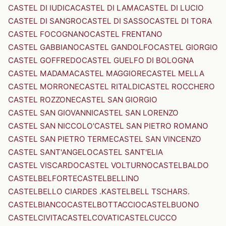
CASTEL DI IUDICA
CASTEL DI LAMA
CASTEL DI LUCIO
CASTEL DI SANGRO
CASTEL DI SASSO
CASTEL DI TORA
CASTEL FOCOGNANO
CASTEL FRENTANO
CASTEL GABBIANO
CASTEL GANDOLFO
CASTEL GIORGIO
CASTEL GOFFREDO
CASTEL GUELFO DI BOLOGNA
CASTEL MADAMA
CASTEL MAGGIORE
CASTEL MELLA
CASTEL MORRONE
CASTEL RITALDI
CASTEL ROCCHERO
CASTEL ROZZONE
CASTEL SAN GIORGIO
CASTEL SAN GIOVANNI
CASTEL SAN LORENZO
CASTEL SAN NICCOLO'
CASTEL SAN PIETRO ROMANO
CASTEL SAN PIETRO TERME
CASTEL SAN VINCENZO
CASTEL SANT'ANGELO
CASTEL SANT'ELIA
CASTEL VISCARDO
CASTEL VOLTURNO
CASTELBALDO
CASTELBELFORTE
CASTELBELLINO
CASTELBELLO CIARDES .KASTELBELL TSCHARS.
CASTELBIANCO
CASTELBOTTACCIO
CASTELBUONO
CASTELCIVITA
CASTELCOVATI
CASTELCUCCO