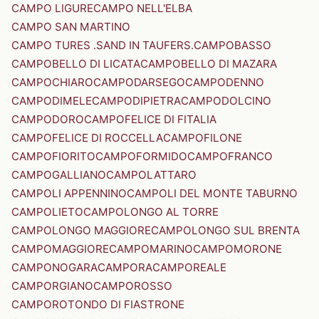
CAMPO LIGURE
CAMPO NELL'ELBA
CAMPO SAN MARTINO
CAMPO TURES .SAND IN TAUFERS.
CAMPOBASSO
CAMPOBELLO DI LICATA
CAMPOBELLO DI MAZARA
CAMPOCHIARO
CAMPODARSEGO
CAMPODENNO
CAMPODIMELE
CAMPODIPIETRA
CAMPODOLCINO
CAMPODORO
CAMPOFELICE DI FITALIA
CAMPOFELICE DI ROCCELLA
CAMPOFILONE
CAMPOFIORITO
CAMPOFORMIDO
CAMPOFRANCO
CAMPOGALLIANO
CAMPOLATTARO
CAMPOLI APPENNINO
CAMPOLI DEL MONTE TABURNO
CAMPOLIETO
CAMPOLONGO AL TORRE
CAMPOLONGO MAGGIORE
CAMPOLONGO SUL BRENTA
CAMPOMAGGIORE
CAMPOMARINO
CAMPOMORONE
CAMPONOGARA
CAMPORA
CAMPOREALE
CAMPORGIANO
CAMPOROSSO
CAMPOROTONDO DI FIASTRONE