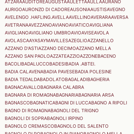
ATZARA
AUDITORE
AUGUSTA
AULETTA
AULLA
AURANO
AURIGO
AURONZO DI CADORE
AUSONIA
AUSTIS
AVEGNO
AVELENGO .HAFLING.
AVELLA
AVELLINO
AVERARA
AVERSA
AVETRANA
AVEZZANO
AVIANO
AVIATICO
AVIGLIANA
AVIGLIANO
AVIGLIANO UMBRO
AVIO
AVISE
AVOLA
AVOLASCA
AYAS
AYMAVILLES
AZEGLIO
AZZANELLO
AZZANO D'ASTI
AZZANO DECIMO
AZZANO MELLA
AZZANO SAN PAOLO
AZZATE
AZZIO
AZZONE
BACENO
BACOLI
BADALUCCO
BADESI
BADIA .ABTEI.
BADIA CALAVENA
BADIA PAVESE
BADIA POLESINE
BADIA TEDALDA
BADOLATO
BAGALADI
BAGHERIA
BAGNACAVALLO
BAGNARA CALABRA
BAGNARA DI ROMAGNA
BAGNARIA
BAGNARIA ARSA
BAGNASCO
BAGNATICA
BAGNI DI LUCCA
BAGNO A RIPOLI
BAGNO DI ROMAGNA
BAGNOLI DEL TRIGNO
BAGNOLI DI SOPRA
BAGNOLI IRPINO
BAGNOLO CREMASCO
BAGNOLO DEL SALENTO
BAGNOLO DI PO
BAGNOLO IN PIANO
BAGNOLO MELLA