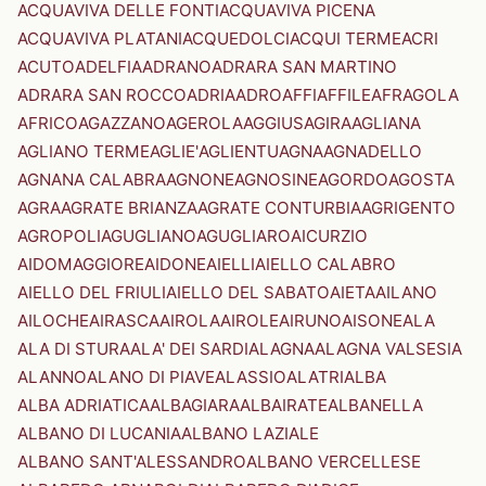
ACQUAVIVA DELLE FONTI
ACQUAVIVA PICENA
ACQUAVIVA PLATANI
ACQUEDOLCI
ACQUI TERME
ACRI
ACUTO
ADELFIA
ADRANO
ADRARA SAN MARTINO
ADRARA SAN ROCCO
ADRIA
ADRO
AFFI
AFFILE
AFRAGOLA
AFRICO
AGAZZANO
AGEROLA
AGGIUS
AGIRA
AGLIANA
AGLIANO TERME
AGLIE'
AGLIENTU
AGNA
AGNADELLO
AGNANA CALABRA
AGNONE
AGNOSINE
AGORDO
AGOSTA
AGRA
AGRATE BRIANZA
AGRATE CONTURBIA
AGRIGENTO
AGROPOLI
AGUGLIANO
AGUGLIARO
AICURZIO
AIDOMAGGIORE
AIDONE
AIELLI
AIELLO CALABRO
AIELLO DEL FRIULI
AIELLO DEL SABATO
AIETA
AILANO
AILOCHE
AIRASCA
AIROLA
AIROLE
AIRUNO
AISONE
ALA
ALA DI STURA
ALA' DEI SARDI
ALAGNA
ALAGNA VALSESIA
ALANNO
ALANO DI PIAVE
ALASSIO
ALATRI
ALBA
ALBA ADRIATICA
ALBAGIARA
ALBAIRATE
ALBANELLA
ALBANO DI LUCANIA
ALBANO LAZIALE
ALBANO SANT'ALESSANDRO
ALBANO VERCELLESE