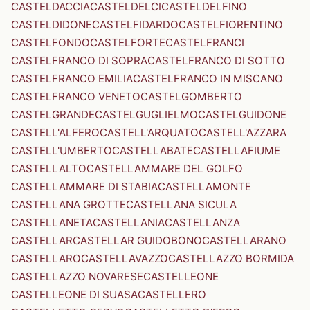
CASTELDACCIA
CASTELDELCI
CASTELDELFINO
CASTELDIDONE
CASTELFIDARDO
CASTELFIORENTINO
CASTELFONDO
CASTELFORTE
CASTELFRANCI
CASTELFRANCO DI SOPRA
CASTELFRANCO DI SOTTO
CASTELFRANCO EMILIA
CASTELFRANCO IN MISCANO
CASTELFRANCO VENETO
CASTELGOMBERTO
CASTELGRANDE
CASTELGUGLIELMO
CASTELGUIDONE
CASTELL'ALFERO
CASTELL'ARQUATO
CASTELL'AZZARA
CASTELL'UMBERTO
CASTELLABATE
CASTELLAFIUME
CASTELLALTO
CASTELLAMMARE DEL GOLFO
CASTELLAMMARE DI STABIA
CASTELLAMONTE
CASTELLANA GROTTE
CASTELLANA SICULA
CASTELLANETA
CASTELLANIA
CASTELLANZA
CASTELLAR
CASTELLAR GUIDOBONO
CASTELLARANO
CASTELLARO
CASTELLAVAZZO
CASTELLAZZO BORMIDA
CASTELLAZZO NOVARESE
CASTELLEONE
CASTELLEONE DI SUASA
CASTELLERO