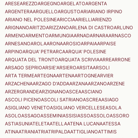
ARESE
AREZZO
ARGEGNO
ARGELATO
ARGENTA
ARGENTERA
ARGUELLO
ARGUSTO
ARI
ARIANO IRPINO
ARIANO NEL POLESINE
ARICCIA
ARIELLI
ARIENZO
ARIGNANO
ARITZO
ARIZZANO
ARLENA DI CASTRO
ARLUNO
ARMENO
ARMENTO
ARMUNGIA
ARNAD
ARNARA
ARNASCO
ARNESANO
AROLA
ARONA
AROSIO
ARPAIA
ARPAISE
ARPINO
ARQUA' PETRARCA
ARQUA' POLESINE
ARQUATA DEL TRONTO
ARQUATA SCRIVIA
ARRE
ARRONE
ARSAGO SEPRIO
ARSIE'
ARSIERO
ARSITA
ARSOLI
ARTA TERME
ARTEGNA
ARTENA
ARTOGNE
ARVIER
ARZACHENA
ARZAGO D'ADDA
ARZANA
ARZANO
ARZENE
ARZERGRANDE
ARZIGNANO
ASCEA
ASCIANO
ASCOLI PICENO
ASCOLI SATRIANO
ASCREA
ASIAGO
ASIGLIANO VENETO
ASIGLIANO VERCELLESE
ASOLA
ASOLO
ASSAGO
ASSEMINI
ASSISI
ASSO
ASSOLO
ASSORO
ASTI
ASUNI
ATELETA
ATELLA
ATENA LUCANA
ATESSA
ATINA
ATRANI
ATRI
ATRIPALDA
ATTIGLIANO
ATTIMIS