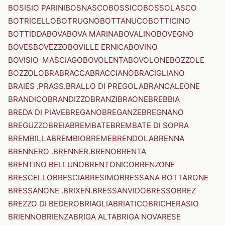
BOSISIO PARINI
BOSNASCO
BOSSICO
BOSSOLASCO
BOTRICELLO
BOTRUGNO
BOTTANUCO
BOTTICINO
BOTTIDDA
BOVA
BOVA MARINA
BOVALINO
BOVEGNO
BOVES
BOVEZZO
BOVILLE ERNICA
BOVINO
BOVISIO-MASCIAGO
BOVOLENTA
BOVOLONE
BOZZOLE
BOZZOLO
BRA
BRACCA
BRACCIANO
BRACIGLIANO
BRAIES .PRAGS.
BRALLO DI PREGOLA
BRANCALEONE
BRANDICO
BRANDIZZO
BRANZI
BRAONE
BREBBIA
BREDA DI PIAVE
BREGANO
BREGANZE
BREGNANO
BREGUZZO
BREIA
BREMBATE
BREMBATE DI SOPRA
BREMBILLA
BREMBIO
BREME
BRENDOLA
BRENNA
BRENNERO .BRENNER.
BRENO
BRENTA
BRENTINO BELLUNO
BRENTONICO
BRENZONE
BRESCELLO
BRESCIA
BRESIMO
BRESSANA BOTTARONE
BRESSANONE .BRIXEN.
BRESSANVIDO
BRESSO
BREZ
BREZZO DI BEDERO
BRIAGLIA
BRIATICO
BRICHERASIO
BRIENNO
BRIENZA
BRIGA ALTA
BRIGA NOVARESE