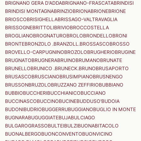
BRIGNANO GERA D'ADDA
BRIGNANO-FRASCATA
BRINDISI
BRINDISI MONTAGNA
BRINZIO
BRIONA
BRIONE
BRIONE
BRIOSCO
BRISIGHELLA
BRISSAGO-VALTRAVAGLIA
BRISSOGNE
BRITTOLI
BRIVIO
BROCCOSTELLA
BROGLIANO
BROGNATURO
BROLO
BRONDELLO
BRONI
BRONTE
BRONZOLO .BRANZOLL.
BROSSASCO
BROSSO
BROVELLO-CARPUGNINO
BROZOLO
BRUGHERIO
BRUGINE
BRUGNATO
BRUGNERA
BRUINO
BRUMANO
BRUNATE
BRUNELLO
BRUNICO .BRUNECK.
BRUNO
BRUSAPORTO
BRUSASCO
BRUSCIANO
BRUSIMPIANO
BRUSNENGO
BRUSSON
BRUZOLO
BRUZZANO ZEFFIRIO
BUBBIANO
BUBBIO
BUCCHERI
BUCCHIANICO
BUCCIANO
BUCCINASCO
BUCCINO
BUCINE
BUDDUSO'
BUDOIA
BUDONI
BUDRIO
BUGGERRU
BUGGIANO
BUGLIO IN MONTE
BUGNARA
BUGUGGIATE
BUJA
BULCIAGO
BULGAROGRASSO
BULTEI
BULZI
BUONABITACOLO
BUONALBERGO
BUONCONVENTO
BUONVICINO