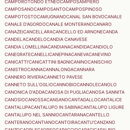
CAMPOROTONDO ETNEO
CAMPOSAMPIERO
CAMPOSANO
CAMPOSANTO
CAMPOSPINOSO
CAMPOTOSTO
CAMUGNANO
CANAL SAN BOVO
CANALE
CANALE D'AGORDO
CANALE MONTERANO
CANARO
CANAZEI
CANCELLARA
CANCELLO ED ARNONE
CANDA
CANDELA
CANDELO
CANDIA CANAVESE
CANDIA LOMELLINA
CANDIANA
CANDIDA
CANDIOLO
CANEGRATE
CANELLI
CANEPINA
CANEVA
CANEVINO
CANICATTI'
CANICATTINI BAGNI
CANINO
CANISCHIO
CANISTRO
CANNA
CANNALONGA
CANNARA
CANNERO RIVIERA
CANNETO PAVESE
CANNETO SULL'OGLIO
CANNOBIO
CANNOLE
CANOLO
CANONICA D'ADDA
CANOSA DI PUGLIA
CANOSA SANNITA
CANOSIO
CANOSSA
CANSANO
CANTAGALLO
CANTALICE
CANTALUPA
CANTALUPO IN SABINA
CANTALUPO LIGURE
CANTALUPO NEL SANNIO
CANTARANA
CANTELLO
CANTERANO
CANTIANO
CANTOIRA
CANTU'
CANZANO
CANZO
CAORLE
CAORSO
CAPACCIO
CAPACI
CAPALBIO