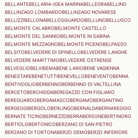
BELLANTE
BELLARIA-IGEA MARINA
BELLEGRA
BELLINO
BELLINZAGO LOMBARDO
BELLINZAGO NOVARESE
BELLIZZI
BELLONA
BELLOSGUARDO
BELLUNO
BELLUSCO
BELMONTE CALABRO
BELMONTE CASTELLO
BELMONTE DEL SANNIO
BELMONTE IN SABINA
BELMONTE MEZZAGNO
BELMONTE PICENO
BELPASSO
BELSITO
BELVEDERE DI SPINELLO
BELVEDERE LANGHE
BELVEDERE MARITTIMO
BELVEDERE OSTRENSE
BELVEGLIO
BELVI
BEMA
BENE LARIO
BENE VAGIENNA
BENESTARE
BENETUTTI
BENEVELLO
BENEVENTO
BENNA
BENTIVOGLIO
BERBENNO
BERBENNO DI VALTELLINA
BERCETO
BERCHIDDA
BEREGAZZO CON FIGLIARO
BEREGUARDO
BERGAMASCO
BERGAMO
BERGANTINO
BERGEGGI
BERGOLO
BERLINGO
BERNALDA
BERNAREGGIO
BERNATE TICINO
BERNEZZO
BERRA
BERSONE
BERTINORO
BERTIOLO
BERTONICO
BERZANO DI SAN PIETRO
BERZANO DI TORTONA
BERZO DEMO
BERZO INFERIORE