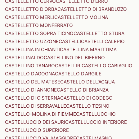
CASTELLETTO CERVO
CASTELLETTO D'ERRO
CASTELLETTO D'ORBA
CASTELLETTO DI BRANDUZZO
CASTELLETTO MERLI
CASTELLETTO MOLINA
CASTELLETTO MONFERRATO
CASTELLETTO SOPRA TICINO
CASTELLETTO STURA
CASTELLETTO UZZONE
CASTELLI
CASTELLI CALEPIO
CASTELLINA IN CHIANTI
CASTELLINA MARITTIMA
CASTELLINALDO
CASTELLINO DEL BIFERNO
CASTELLINO TANARO
CASTELLIRI
CASTELLO CABIAGLIO
CASTELLO D'AGOGNA
CASTELLO D'ARGILE
CASTELLO DEL MATESE
CASTELLO DELL'ACQUA
CASTELLO DI ANNONE
CASTELLO DI BRIANZA
CASTELLO DI CISTERNA
CASTELLO DI GODEGO
CASTELLO DI SERRAVALLE
CASTELLO TESINO
CASTELLO-MOLINA DI FIEMME
CASTELLUCCHIO
CASTELLUCCIO DEI SAURI
CASTELLUCCIO INFERIORE
CASTELLUCCIO SUPERIORE
CASTELLUCCIO VALMAGGIORE
CASTELMAGNO