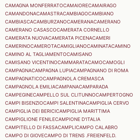
CAMAGNA MONFERRATO
CAMAIORE
CAMAIRAGO
CAMANDONA
CAMASTRA
CAMBIAGO
CAMBIANO
CAMBIASCA
CAMBURZANO
CAMERANA
CAMERANO
CAMERANO CASASCO
CAMERATA CORNELLO
CAMERATA NUOVA
CAMERATA PICENA
CAMERI
CAMERINO
CAMEROTA
CAMIGLIANO
CAMINATA
CAMINO
CAMINO AL TAGLIAMENTO
CAMISANO
CAMISANO VICENTINO
CAMMARATA
CAMO
CAMOGLI
CAMPAGNA
CAMPAGNA LUPIA
CAMPAGNANO DI ROMA
CAMPAGNATICO
CAMPAGNOLA CREMASCA
CAMPAGNOLA EMILIA
CAMPANA
CAMPARADA
CAMPEGINE
CAMPELLO SUL CLITUNNO
CAMPERTOGNO
CAMPI BISENZIO
CAMPI SALENTINA
CAMPIGLIA CERVO
CAMPIGLIA DEI BERICI
CAMPIGLIA MARITTIMA
CAMPIGLIONE FENILE
CAMPIONE D'ITALIA
CAMPITELLO DI FASSA
CAMPLI
CAMPO CALABRO
CAMPO DI GIOVE
CAMPO DI TRENS .FREIENFELD.