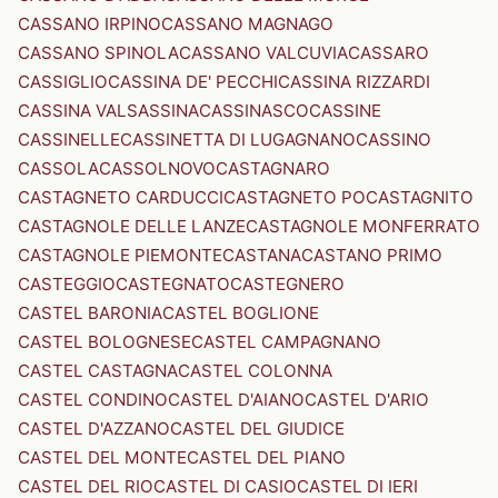
CASSANO IRPINO
CASSANO MAGNAGO
CASSANO SPINOLA
CASSANO VALCUVIA
CASSARO
CASSIGLIO
CASSINA DE' PECCHI
CASSINA RIZZARDI
CASSINA VALSASSINA
CASSINASCO
CASSINE
CASSINELLE
CASSINETTA DI LUGAGNANO
CASSINO
CASSOLA
CASSOLNOVO
CASTAGNARO
CASTAGNETO CARDUCCI
CASTAGNETO PO
CASTAGNITO
CASTAGNOLE DELLE LANZE
CASTAGNOLE MONFERRATO
CASTAGNOLE PIEMONTE
CASTANA
CASTANO PRIMO
CASTEGGIO
CASTEGNATO
CASTEGNERO
CASTEL BARONIA
CASTEL BOGLIONE
CASTEL BOLOGNESE
CASTEL CAMPAGNANO
CASTEL CASTAGNA
CASTEL COLONNA
CASTEL CONDINO
CASTEL D'AIANO
CASTEL D'ARIO
CASTEL D'AZZANO
CASTEL DEL GIUDICE
CASTEL DEL MONTE
CASTEL DEL PIANO
CASTEL DEL RIO
CASTEL DI CASIO
CASTEL DI IERI