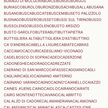
BURAGO DI MOLGORA
BURCEI
BURGIO
BURGOS
BURIASCO
BUROLO
BURONZO
BUSACHI
BUSALLA
BUSANA
BUSANO
BUSCA
BUSCATE
BUSCEMI
BUSETO PALIZZOLO
BUSNAGO
BUSSERO
BUSSETO
BUSSI SUL TIRINO
BUSSO
BUSSOLENGO
BUSSOLENO
BUSTO ARSIZIO
BUSTO GAROLFO
BUTERA
BUTI
BUTTAPIETRA
BUTTIGLIERA ALTA
BUTTIGLIERA D'ASTI
BUTTRIO
CA' D'ANDREA
CABELLA LIGURE
CABIATE
CABRAS
CACCAMO
CACCURI
CADEGLIANO-VICONAGO
CADELBOSCO DI SOPRA
CADEO
CADERZONE
CADONEGHE
CADORAGO
CADREZZATE
CAERANO DI SAN MARCO
CAFASSE
CAGGIANO
CAGLI
CAGLIARI
CAGLIO
CAGNANO AMITERNO
CAGNANO VARANO
CAGNO
CAGNO'
CAIANELLO
CAIAZZO
CAINES .KUENS.
CAINO
CAIOLO
CAIRANO
CAIRATE
CAIRO MONTENOTTE
CAIVANO
CALABRITTO
CALALZO DI CADORE
CALAMANDRANA
CALAMONACI
CALANGIANUS
CALANNA
CALASCA-CASTIGLIONE