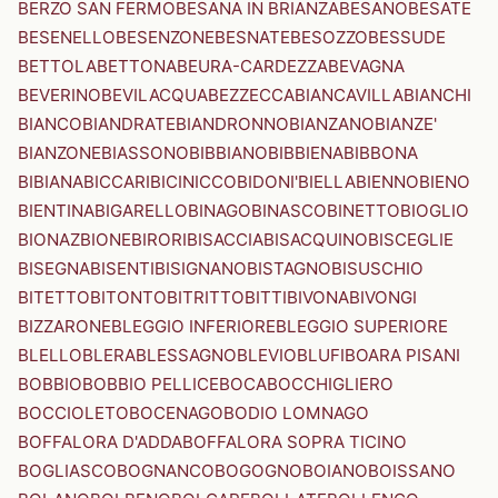
BERZO SAN FERMO
BESANA IN BRIANZA
BESANO
BESATE
BESENELLO
BESENZONE
BESNATE
BESOZZO
BESSUDE
BETTOLA
BETTONA
BEURA-CARDEZZA
BEVAGNA
BEVERINO
BEVILACQUA
BEZZECCA
BIANCAVILLA
BIANCHI
BIANCO
BIANDRATE
BIANDRONNO
BIANZANO
BIANZE'
BIANZONE
BIASSONO
BIBBIANO
BIBBIENA
BIBBONA
BIBIANA
BICCARI
BICINICCO
BIDONI'
BIELLA
BIENNO
BIENO
BIENTINA
BIGARELLO
BINAGO
BINASCO
BINETTO
BIOGLIO
BIONAZ
BIONE
BIRORI
BISACCIA
BISACQUINO
BISCEGLIE
BISEGNA
BISENTI
BISIGNANO
BISTAGNO
BISUSCHIO
BITETTO
BITONTO
BITRITTO
BITTI
BIVONA
BIVONGI
BIZZARONE
BLEGGIO INFERIORE
BLEGGIO SUPERIORE
BLELLO
BLERA
BLESSAGNO
BLEVIO
BLUFI
BOARA PISANI
BOBBIO
BOBBIO PELLICE
BOCA
BOCCHIGLIERO
BOCCIOLETO
BOCENAGO
BODIO LOMNAGO
BOFFALORA D'ADDA
BOFFALORA SOPRA TICINO
BOGLIASCO
BOGNANCO
BOGOGNO
BOIANO
BOISSANO