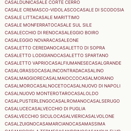
CASALDUNI
CASALE CORTE CERRO
CASALE CREMASCO-VIDOLASCO
CASALE DI SCODOSIA
CASALE LITTA
CASALE MARITTIMO
CASALE MONFERRATO
CASALE SUL SILE
CASALECCHIO DI RENO
CASALEGGIO BOIRO
CASALEGGIO NOVARA
CASALEONE
CASALETTO CEREDANO
CASALETTO DI SOPRA
CASALETTO LODIGIANO
CASALETTO SPARTANO
CASALETTO VAPRIO
CASALFIUMANESE
CASALGRANDE
CASALGRASSO
CASALINCONTRADA
CASALINO
CASALMAGGIORE
CASALMAIOCCO
CASALMORANO
CASALMORO
CASALNOCETO
CASALNUOVO DI NAPOLI
CASALNUOVO MONTEROTARO
CASALOLDO
CASALPUSTERLENGO
CASALROMANO
CASALSERUGO
CASALUCE
CASALVECCHIO DI PUGLIA
CASALVECCHIO SICULO
CASALVIERI
CASALVOLONE
CASALZUIGNO
CASAMARCIANO
CASAMASSIMA