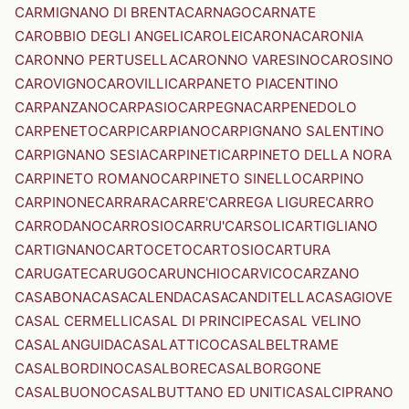
CARMIGNANO DI BRENTA
CARNAGO
CARNATE
CAROBBIO DEGLI ANGELI
CAROLEI
CARONA
CARONIA
CARONNO PERTUSELLA
CARONNO VARESINO
CAROSINO
CAROVIGNO
CAROVILLI
CARPANETO PIACENTINO
CARPANZANO
CARPASIO
CARPEGNA
CARPENEDOLO
CARPENETO
CARPI
CARPIANO
CARPIGNANO SALENTINO
CARPIGNANO SESIA
CARPINETI
CARPINETO DELLA NORA
CARPINETO ROMANO
CARPINETO SINELLO
CARPINO
CARPINONE
CARRARA
CARRE'
CARREGA LIGURE
CARRO
CARRODANO
CARROSIO
CARRU'
CARSOLI
CARTIGLIANO
CARTIGNANO
CARTOCETO
CARTOSIO
CARTURA
CARUGATE
CARUGO
CARUNCHIO
CARVICO
CARZANO
CASABONA
CASACALENDA
CASACANDITELLA
CASAGIOVE
CASAL CERMELLI
CASAL DI PRINCIPE
CASAL VELINO
CASALANGUIDA
CASALATTICO
CASALBELTRAME
CASALBORDINO
CASALBORE
CASALBORGONE
CASALBUONO
CASALBUTTANO ED UNITI
CASALCIPRANO