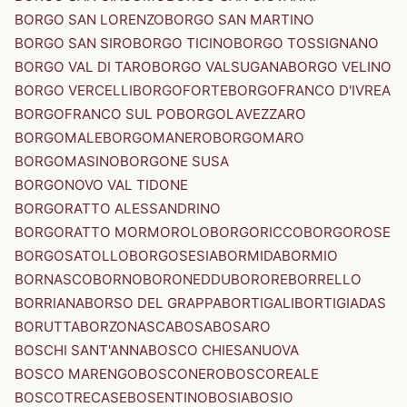
BORGO SAN LORENZO
BORGO SAN MARTINO
BORGO SAN SIRO
BORGO TICINO
BORGO TOSSIGNANO
BORGO VAL DI TARO
BORGO VALSUGANA
BORGO VELINO
BORGO VERCELLI
BORGOFORTE
BORGOFRANCO D'IVREA
BORGOFRANCO SUL PO
BORGOLAVEZZARO
BORGOMALE
BORGOMANERO
BORGOMARO
BORGOMASINO
BORGONE SUSA
BORGONOVO VAL TIDONE
BORGORATTO ALESSANDRINO
BORGORATTO MORMOROLO
BORGORICCO
BORGOROSE
BORGOSATOLLO
BORGOSESIA
BORMIDA
BORMIO
BORNASCO
BORNO
BORONEDDU
BORORE
BORRELLO
BORRIANA
BORSO DEL GRAPPA
BORTIGALI
BORTIGIADAS
BORUTTA
BORZONASCA
BOSA
BOSARO
BOSCHI SANT'ANNA
BOSCO CHIESANUOVA
BOSCO MARENGO
BOSCONERO
BOSCOREALE
BOSCOTRECASE
BOSENTINO
BOSIA
BOSIO