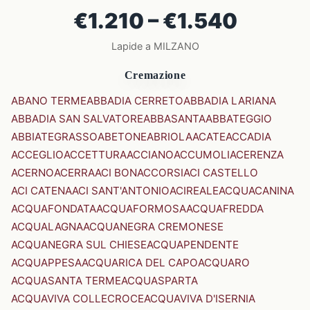
€1.210 – €1.540
Lapide a MILZANO
Cremazione
ABANO TERME
ABBADIA CERRETO
ABBADIA LARIANA
ABBADIA SAN SALVATORE
ABBASANTA
ABBATEGGIO
ABBIATEGRASSO
ABETONE
ABRIOLA
ACATE
ACCADIA
ACCEGLIO
ACCETTURA
ACCIANO
ACCUMOLI
ACERENZA
ACERNO
ACERRA
ACI BONACCORSI
ACI CASTELLO
ACI CATENA
ACI SANT'ANTONIO
ACIREALE
ACQUACANINA
ACQUAFONDATA
ACQUAFORMOSA
ACQUAFREDDA
ACQUALAGNA
ACQUANEGRA CREMONESE
ACQUANEGRA SUL CHIESE
ACQUAPENDENTE
ACQUAPPESA
ACQUARICA DEL CAPO
ACQUARO
ACQUASANTA TERME
ACQUASPARTA
ACQUAVIVA COLLECROCE
ACQUAVIVA D'ISERNIA