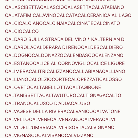
CALASCIBETTA
CALASCIO
CALASETTA
CALATABIANO
CALATAFIMI
CALAVINO
CALCATA
CALCERANICA AL LAGO
CALCI
CALCIANO
CALCINAIA
CALCINATE
CALCINATO
CALCIO
CALCO
CALDARO SULLA STRADA DEL VINO * KALTERN AN D
CALDAROLA
CALDERARA DI RENO
CALDES
CALDIERO
CALDOGNO
CALDONAZZO
CALENDASCO
CALENZANO
CALESTANO
CALICE AL CORNOVIGLIO
CALICE LIGURE
CALIMERA
CALITRI
CALIZZANO
CALLABIANA
CALLIANO
CALLIANO
CALOLZIOCORTE
CALOPEZZATI
CALOSSO
CALOVETO
CALTABELLOTTA
CALTAGIRONE
CALTANISSETTA
CALTAVUTURO
CALTIGNAGA
CALTO
CALTRANO
CALUSCO D'ADDA
CALUSO
CALVAGESE DELLA RIVIERA
CALVANICO
CALVATONE
CALVELLO
CALVENE
CALVENZANO
CALVERA
CALVI
CALVI DELL'UMBRIA
CALVI RISORTA
CALVIGNANO
CALVIGNASCO
CALVISANO
CALVIZZANO