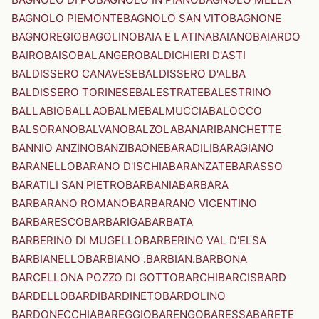
BAGNOLO PIEMONTE
BAGNOLO SAN VITO
BAGNONE
BAGNOREGIO
BAGOLINO
BAIA E LATINA
BAIANO
BAIARDO
BAIRO
BAISO
BALANGERO
BALDICHIERI D'ASTI
BALDISSERO CANAVESE
BALDISSERO D'ALBA
BALDISSERO TORINESE
BALESTRATE
BALESTRINO
BALLABIO
BALLAO
BALME
BALMUCCIA
BALOCCO
BALSORANO
BALVANO
BALZOLA
BANARI
BANCHETTE
BANNIO ANZINO
BANZI
BAONE
BARADILI
BARAGIANO
BARANELLO
BARANO D'ISCHIA
BARANZATE
BARASSO
BARATILI SAN PIETRO
BARBANIA
BARBARA
BARBARANO ROMANO
BARBARANO VICENTINO
BARBARESCO
BARBARIGA
BARBATA
BARBERINO DI MUGELLO
BARBERINO VAL D'ELSA
BARBIANELLO
BARBIANO .BARBIAN.
BARBONA
BARCELLONA POZZO DI GOTTO
BARCHI
BARCIS
BARD
BARDELLO
BARDI
BARDINETO
BARDOLINO
BARDONECCHIA
BAREGGIO
BARENGO
BARESSA
BARETE