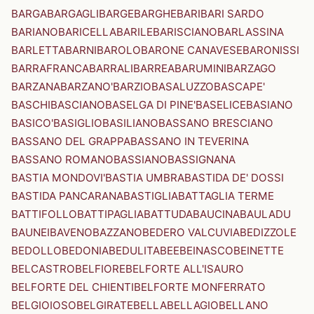
BARGA
BARGAGLI
BARGE
BARGHE
BARI
BARI SARDO
BARIANO
BARICELLA
BARILE
BARISCIANO
BARLASSINA
BARLETTA
BARNI
BAROLO
BARONE CANAVESE
BARONISSI
BARRAFRANCA
BARRALI
BARREA
BARUMINI
BARZAGO
BARZANA
BARZANO'
BARZIO
BASALUZZO
BASCAPE'
BASCHI
BASCIANO
BASELGA DI PINE'
BASELICE
BASIANO
BASICO'
BASIGLIO
BASILIANO
BASSANO BRESCIANO
BASSANO DEL GRAPPA
BASSANO IN TEVERINA
BASSANO ROMANO
BASSIANO
BASSIGNANA
BASTIA MONDOVI'
BASTIA UMBRA
BASTIDA DE' DOSSI
BASTIDA PANCARANA
BASTIGLIA
BATTAGLIA TERME
BATTIFOLLO
BATTIPAGLIA
BATTUDA
BAUCINA
BAULADU
BAUNEI
BAVENO
BAZZANO
BEDERO VALCUVIA
BEDIZZOLE
BEDOLLO
BEDONIA
BEDULITA
BEE
BEINASCO
BEINETTE
BELCASTRO
BELFIORE
BELFORTE ALL'ISAURO
BELFORTE DEL CHIENTI
BELFORTE MONFERRATO
BELGIOIOSO
BELGIRATE
BELLA
BELLAGIO
BELLANO