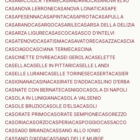
CASAMICCIOLA TERME
CASANDRINO
CASANOVA ELVO
CASANOVA LERRONE
CASANOVA LONATI
CASAPE
CASAPESENNA
CASAPINTA
CASAPROTA
CASAPULLA
CASARANO
CASARGO
CASARILE
CASARSA DELLA DELIZIA
CASARZA LIGURE
CASASCO
CASASCO D'INTELVI
CASATENOVO
CASATISMA
CASAVATORE
CASAZZA
CASCIA
CASCIAGO
CASCIANA TERME
CASCINA
CASCINETTE D'IVREA
CASEI GEROLA
CASELETTE
CASELLA
CASELLE IN PITTARI
CASELLE LANDI
CASELLE LURANI
CASELLE TORINESE
CASERTA
CASIER
CASIGNANA
CASINA
CASIRATE D'ADDA
CASLINO D'ERBA
CASNATE CON BERNATE
CASNIGO
CASOLA DI NAPOLI
CASOLA IN LUNIGIANA
CASOLA VALSENIO
CASOLE BRUZIO
CASOLE D'ELSA
CASOLI
CASORATE PRIMO
CASORATE SEMPIONE
CASOREZZO
CASORIA
CASORZO
CASPERIA
CASPOGGIO
CASSACCO
CASSAGO BRIANZA
CASSANO ALLO IONIO
CASSANO D'ADDA
CASSANO DELLE MURGE