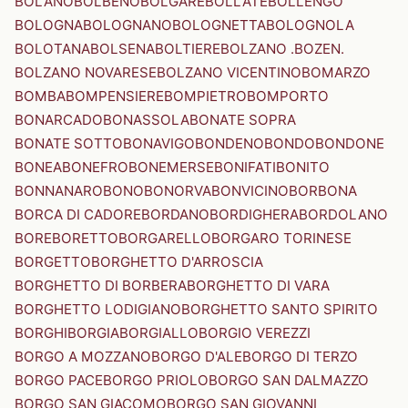
BOLANO
BOLBENO
BOLGARE
BOLLATE
BOLLENGO
BOLOGNA
BOLOGNANO
BOLOGNETTA
BOLOGNOLA
BOLOTANA
BOLSENA
BOLTIERE
BOLZANO .BOZEN.
BOLZANO NOVARESE
BOLZANO VICENTINO
BOMARZO
BOMBA
BOMPENSIERE
BOMPIETRO
BOMPORTO
BONARCADO
BONASSOLA
BONATE SOPRA
BONATE SOTTO
BONAVIGO
BONDENO
BONDO
BONDONE
BONEA
BONEFRO
BONEMERSE
BONIFATI
BONITO
BONNANARO
BONO
BONORVA
BONVICINO
BORBONA
BORCA DI CADORE
BORDANO
BORDIGHERA
BORDOLANO
BORE
BORETTO
BORGARELLO
BORGARO TORINESE
BORGETTO
BORGHETTO D'ARROSCIA
BORGHETTO DI BORBERA
BORGHETTO DI VARA
BORGHETTO LODIGIANO
BORGHETTO SANTO SPIRITO
BORGHI
BORGIA
BORGIALLO
BORGIO VEREZZI
BORGO A MOZZANO
BORGO D'ALE
BORGO DI TERZO
BORGO PACE
BORGO PRIOLO
BORGO SAN DALMAZZO
BORGO SAN GIACOMO
BORGO SAN GIOVANNI