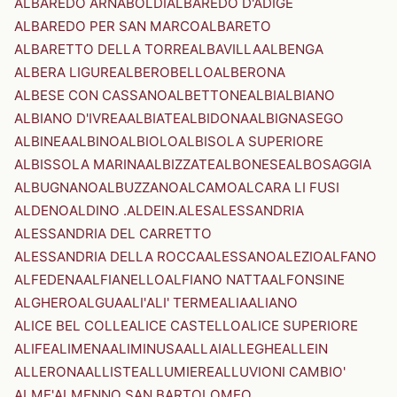
ALBAREDO ARNABOLDI
ALBAREDO D'ADIGE
ALBAREDO PER SAN MARCO
ALBARETO
ALBARETTO DELLA TORRE
ALBAVILLA
ALBENGA
ALBERA LIGURE
ALBEROBELLO
ALBERONA
ALBESE CON CASSANO
ALBETTONE
ALBI
ALBIANO
ALBIANO D'IVREA
ALBIATE
ALBIDONA
ALBIGNASEGO
ALBINEA
ALBINO
ALBIOLO
ALBISOLA SUPERIORE
ALBISSOLA MARINA
ALBIZZATE
ALBONESE
ALBOSAGGIA
ALBUGNANO
ALBUZZANO
ALCAMO
ALCARA LI FUSI
ALDENO
ALDINO .ALDEIN.
ALES
ALESSANDRIA
ALESSANDRIA DEL CARRETTO
ALESSANDRIA DELLA ROCCA
ALESSANO
ALEZIO
ALFANO
ALFEDENA
ALFIANELLO
ALFIANO NATTA
ALFONSINE
ALGHERO
ALGUA
ALI'
ALI' TERME
ALIA
ALIANO
ALICE BEL COLLE
ALICE CASTELLO
ALICE SUPERIORE
ALIFE
ALIMENA
ALIMINUSA
ALLAI
ALLEGHE
ALLEIN
ALLERONA
ALLISTE
ALLUMIERE
ALLUVIONI CAMBIO'
ALME'
ALMENNO SAN BARTOLOMEO