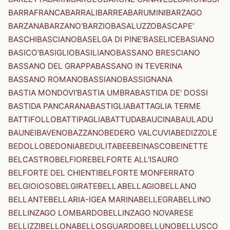
BARRAFRANCA
BARRALI
BARREA
BARUMINI
BARZAGO
BARZANA
BARZANO'
BARZIO
BASALUZZO
BASCAPE'
BASCHI
BASCIANO
BASELGA DI PINE'
BASELICE
BASIANO
BASICO'
BASIGLIO
BASILIANO
BASSANO BRESCIANO
BASSANO DEL GRAPPA
BASSANO IN TEVERINA
BASSANO ROMANO
BASSIANO
BASSIGNANA
BASTIA MONDOVI'
BASTIA UMBRA
BASTIDA DE' DOSSI
BASTIDA PANCARANA
BASTIGLIA
BATTAGLIA TERME
BATTIFOLLO
BATTIPAGLIA
BATTUDA
BAUCINA
BAULADU
BAUNEI
BAVENO
BAZZANO
BEDERO VALCUVIA
BEDIZZOLE
BEDOLLO
BEDONIA
BEDULITA
BEE
BEINASCO
BEINETTE
BELCASTRO
BELFIORE
BELFORTE ALL'ISAURO
BELFORTE DEL CHIENTI
BELFORTE MONFERRATO
BELGIOIOSO
BELGIRATE
BELLA
BELLAGIO
BELLANO
BELLANTE
BELLARIA-IGEA MARINA
BELLEGRA
BELLINO
BELLINZAGO LOMBARDO
BELLINZAGO NOVARESE
BELLIZZI
BELLONA
BELLOSGUARDO
BELLUNO
BELLUSCO