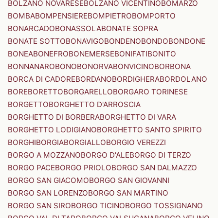
BOLZANO NOVARESE
BOLZANO VICENTINO
BOMARZO
BOMBA
BOMPENSIERE
BOMPIETRO
BOMPORTO
BONARCADO
BONASSOLA
BONATE SOPRA
BONATE SOTTO
BONAVIGO
BONDENO
BONDO
BONDONE
BONEA
BONEFRO
BONEMERSE
BONIFATI
BONITO
BONNANARO
BONO
BONORVA
BONVICINO
BORBONA
BORCA DI CADORE
BORDANO
BORDIGHERA
BORDOLANO
BORE
BORETTO
BORGARELLO
BORGARO TORINESE
BORGETTO
BORGHETTO D'ARROSCIA
BORGHETTO DI BORBERA
BORGHETTO DI VARA
BORGHETTO LODIGIANO
BORGHETTO SANTO SPIRITO
BORGHI
BORGIA
BORGIALLO
BORGIO VEREZZI
BORGO A MOZZANO
BORGO D'ALE
BORGO DI TERZO
BORGO PACE
BORGO PRIOLO
BORGO SAN DALMAZZO
BORGO SAN GIACOMO
BORGO SAN GIOVANNI
BORGO SAN LORENZO
BORGO SAN MARTINO
BORGO SAN SIRO
BORGO TICINO
BORGO TOSSIGNANO