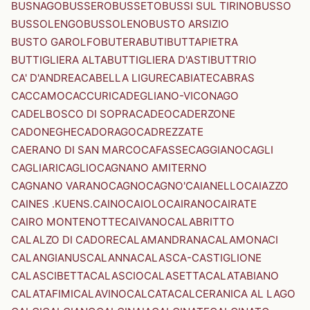
BUSNAGO
BUSSERO
BUSSETO
BUSSI SUL TIRINO
BUSSO
BUSSOLENGO
BUSSOLENO
BUSTO ARSIZIO
BUSTO GAROLFO
BUTERA
BUTI
BUTTAPIETRA
BUTTIGLIERA ALTA
BUTTIGLIERA D'ASTI
BUTTRIO
CA' D'ANDREA
CABELLA LIGURE
CABIATE
CABRAS
CACCAMO
CACCURI
CADEGLIANO-VICONAGO
CADELBOSCO DI SOPRA
CADEO
CADERZONE
CADONEGHE
CADORAGO
CADREZZATE
CAERANO DI SAN MARCO
CAFASSE
CAGGIANO
CAGLI
CAGLIARI
CAGLIO
CAGNANO AMITERNO
CAGNANO VARANO
CAGNO
CAGNO'
CAIANELLO
CAIAZZO
CAINES .KUENS.
CAINO
CAIOLO
CAIRANO
CAIRATE
CAIRO MONTENOTTE
CAIVANO
CALABRITTO
CALALZO DI CADORE
CALAMANDRANA
CALAMONACI
CALANGIANUS
CALANNA
CALASCA-CASTIGLIONE
CALASCIBETTA
CALASCIO
CALASETTA
CALATABIANO
CALATAFIMI
CALAVINO
CALCATA
CALCERANICA AL LAGO