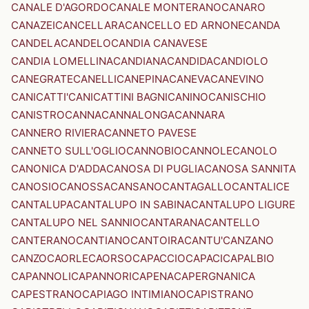
CANALE D'AGORDO
CANALE MONTERANO
CANARO
CANAZEI
CANCELLARA
CANCELLO ED ARNONE
CANDA
CANDELA
CANDELO
CANDIA CANAVESE
CANDIA LOMELLINA
CANDIANA
CANDIDA
CANDIOLO
CANEGRATE
CANELLI
CANEPINA
CANEVA
CANEVINO
CANICATTI'
CANICATTINI BAGNI
CANINO
CANISCHIO
CANISTRO
CANNA
CANNALONGA
CANNARA
CANNERO RIVIERA
CANNETO PAVESE
CANNETO SULL'OGLIO
CANNOBIO
CANNOLE
CANOLO
CANONICA D'ADDA
CANOSA DI PUGLIA
CANOSA SANNITA
CANOSIO
CANOSSA
CANSANO
CANTAGALLO
CANTALICE
CANTALUPA
CANTALUPO IN SABINA
CANTALUPO LIGURE
CANTALUPO NEL SANNIO
CANTARANA
CANTELLO
CANTERANO
CANTIANO
CANTOIRA
CANTU'
CANZANO
CANZO
CAORLE
CAORSO
CAPACCIO
CAPACI
CAPALBIO
CAPANNOLI
CAPANNORI
CAPENA
CAPERGNANICA
CAPESTRANO
CAPIAGO INTIMIANO
CAPISTRANO