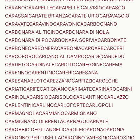
CARANO
CARAPELLE
CARAPELLE CALVISIO
CARASCO
CARASSAI
CARATE BRIANZA
CARATE URIO
CARAVAGGIO
CARAVATE
CARAVINO
CARAVONICA
CARBOGNANO
CARBONARA AL TICINO
CARBONARA DI NOLA
CARBONARA DI PO
CARBONARA SCRIVIA
CARBONATE
CARBONE
CARBONERA
CARBONIA
CARCARE
CARCERI
CARCOFORO
CARDANO AL CAMPO
CARDE'
CARDEDU
CARDETO
CARDINALE
CARDITO
CAREGGINE
CAREMA
CARENNO
CARENTINO
CARERI
CARESANA
CARESANABLOT
CAREZZANO
CARFIZZI
CARGEGHE
CARIATI
CARIFE
CARIGNANO
CARIMATE
CARINARO
CARINI
CARINOLA
CARISIO
CARISOLO
CARLANTINO
CARLAZZO
CARLENTINI
CARLINO
CARLOFORTE
CARLOPOLI
CARMAGNOLA
CARMIANO
CARMIGNANO
CARMIGNANO DI BRENTA
CARNAGO
CARNATE
CAROBBIO DEGLI ANGELI
CAROLEI
CARONA
CARONIA
CARONNO PERTUSELLA
CARONNO VARESINO
CAROSINO