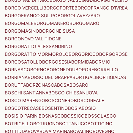
BORGO VAL DI TARO
BORGO VALSUGANA
BORGO VELINO
BORGO VERCELLI
BORGOFORTE
BORGOFRANCO D'IVREA
BORGOFRANCO SUL PO
BORGOLAVEZZARO
BORGOMALE
BORGOMANERO
BORGOMARO
BORGOMASINO
BORGONE SUSA
BORGONOVO VAL TIDONE
BORGORATTO ALESSANDRINO
BORGORATTO MORMOROLO
BORGORICCO
BORGOROSE
BORGOSATOLLO
BORGOSESIA
BORMIDA
BORMIO
BORNASCO
BORNO
BORONEDDU
BORORE
BORRELLO
BORRIANA
BORSO DEL GRAPPA
BORTIGALI
BORTIGIADAS
BORUTTA
BORZONASCA
BOSA
BOSARO
BOSCHI SANT'ANNA
BOSCO CHIESANUOVA
BOSCO MARENGO
BOSCONERO
BOSCOREALE
BOSCOTRECASE
BOSENTINO
BOSIA
BOSIO
BOSISIO PARINI
BOSNASCO
BOSSICO
BOSSOLASCO
BOTRICELLO
BOTRUGNO
BOTTANUCO
BOTTICINO
BOTTIDDA
BOVA
BOVA MARINA
BOVALINO
BOVEGNO