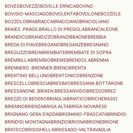
BOVES
BOVEZZO
BOVILLE ERNICA
BOVINO
BOVISIO-MASCIAGO
BOVOLENTA
BOVOLONE
BOZZOLE
BOZZOLO
BRA
BRACCA
BRACCIANO
BRACIGLIANO
BRAIES .PRAGS.
BRALLO DI PREGOLA
BRANCALEONE
BRANDICO
BRANDIZZO
BRANZI
BRAONE
BREBBIA
BREDA DI PIAVE
BREGANO
BREGANZE
BREGNANO
BREGUZZO
BREIA
BREMBATE
BREMBATE DI SOPRA
BREMBILLA
BREMBIO
BREME
BRENDOLA
BRENNA
BRENNERO .BRENNER.
BRENO
BRENTA
BRENTINO BELLUNO
BRENTONICO
BRENZONE
BRESCELLO
BRESCIA
BRESIMO
BRESSANA BOTTARONE
BRESSANONE .BRIXEN.
BRESSANVIDO
BRESSO
BREZ
BREZZO DI BEDERO
BRIAGLIA
BRIATICO
BRICHERASIO
BRIENNO
BRIENZA
BRIGA ALTA
BRIGA NOVARESE
BRIGNANO GERA D'ADDA
BRIGNANO-FRASCATA
BRINDISI
BRINDISI MONTAGNA
BRINZIO
BRIONA
BRIONE
BRIONE
BRIOSCO
BRISIGHELLA
BRISSAGO-VALTRAVAGLIA