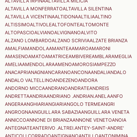
ALTAVILLA IRPINA
ALTAVILLA MILICIA
ALTAVILLA MONFERRATO
ALTAVILLA SILENTINA
ALTAVILLA VICENTINA
ALTIDONA
ALTILIA
ALTINO
ALTISSIMO
ALTIVOLE
ALTOFONTE
ALTOMONTE
ALTOPASCIO
ALVIANO
ALVIGNANO
ALVITO
ALZANO LOMBARDO
ALZANO SCRIVIA
ALZATE BRIANZA
AMALFI
AMANDOLA
AMANTEA
AMARO
AMARONI
AMASENO
AMATO
AMATRICE
AMBIVERE
AMBLAR
AMEGLIA
AMELIA
AMENDOLARA
AMENO
AMOROSI
AMPEZZO
ANACAPRI
ANAGNI
ANCARANO
ANCONA
ANDALI
ANDALO
ANDALO VALTELLINO
ANDEZENO
ANDORA
ANDORNO MICCA
ANDRANO
ANDRATE
ANDREIS
ANDRETTA
ANDRIA
ANDRIANO .ANDRIAN.
ANELA
ANFO
ANGERA
ANGHIARI
ANGIARI
ANGOLO TERME
ANGRI
ANGROGNA
ANGUILLARA SABAZIA
ANGUILLARA VENETA
ANNICCO
ANNONE DI BRIANZA
ANNONE VENETO
ANOIA
ANTEGNATE
ANTERIVO .ALTREI.
ANTEY-SAINT-ANDRE'
ANTICOLI CORRADO
ANTIGNANO
ANTILLO
ANTONIMINA