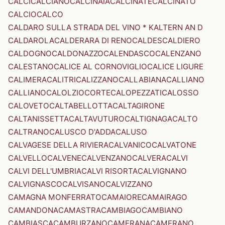
CALCI
CALCIANO
CALCINAIA
CALCINATE
CALCINATO
CALCIO
CALCO
CALDARO SULLA STRADA DEL VINO * KALTERN AN D
CALDAROLA
CALDERARA DI RENO
CALDES
CALDIERO
CALDOGNO
CALDONAZZO
CALENDASCO
CALENZANO
CALESTANO
CALICE AL CORNOVIGLIO
CALICE LIGURE
CALIMERA
CALITRI
CALIZZANO
CALLABIANA
CALLIANO
CALLIANO
CALOLZIOCORTE
CALOPEZZATI
CALOSSO
CALOVETO
CALTABELLOTTA
CALTAGIRONE
CALTANISSETTA
CALTAVUTURO
CALTIGNAGA
CALTO
CALTRANO
CALUSCO D'ADDA
CALUSO
CALVAGESE DELLA RIVIERA
CALVANICO
CALVATONE
CALVELLO
CALVENE
CALVENZANO
CALVERA
CALVI
CALVI DELL'UMBRIA
CALVI RISORTA
CALVIGNANO
CALVIGNASCO
CALVISANO
CALVIZZANO
CAMAGNA MONFERRATO
CAMAIORE
CAMAIRAGO
CAMANDONA
CAMASTRA
CAMBIAGO
CAMBIANO
CAMBIASCA
CAMBURZANO
CAMERANA
CAMERANO