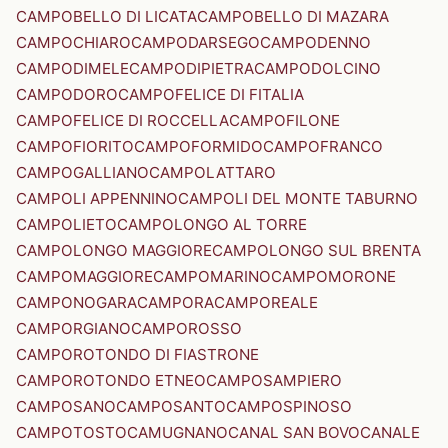
CAMPOBELLO DI LICATA
CAMPOBELLO DI MAZARA
CAMPOCHIARO
CAMPODARSEGO
CAMPODENNO
CAMPODIMELE
CAMPODIPIETRA
CAMPODOLCINO
CAMPODORO
CAMPOFELICE DI FITALIA
CAMPOFELICE DI ROCCELLA
CAMPOFILONE
CAMPOFIORITO
CAMPOFORMIDO
CAMPOFRANCO
CAMPOGALLIANO
CAMPOLATTARO
CAMPOLI APPENNINO
CAMPOLI DEL MONTE TABURNO
CAMPOLIETO
CAMPOLONGO AL TORRE
CAMPOLONGO MAGGIORE
CAMPOLONGO SUL BRENTA
CAMPOMAGGIORE
CAMPOMARINO
CAMPOMORONE
CAMPONOGARA
CAMPORA
CAMPOREALE
CAMPORGIANO
CAMPOROSSO
CAMPOROTONDO DI FIASTRONE
CAMPOROTONDO ETNEO
CAMPOSAMPIERO
CAMPOSANO
CAMPOSANTO
CAMPOSPINOSO
CAMPOTOSTO
CAMUGNANO
CANAL SAN BOVO
CANALE