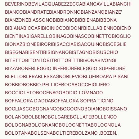
BEVERINO
BEVILACQUA
BEZZECCA
BIANCAVILLA
BIANCHI
BIANCO
BIANDRATE
BIANDRONNO
BIANZANO
BIANZE'
BIANZONE
BIASSONO
BIBBIANO
BIBBIENA
BIBBONA
BIBIANA
BICCARI
BICINICCO
BIDONI'
BIELLA
BIENNO
BIENO
BIENTINA
BIGARELLO
BINAGO
BINASCO
BINETTO
BIOGLIO
BIONAZ
BIONE
BIRORI
BISACCIA
BISACQUINO
BISCEGLIE
BISEGNA
BISENTI
BISIGNANO
BISTAGNO
BISUSCHIO
BITETTO
BITONTO
BITRITTO
BITTI
BIVONA
BIVONGI
BIZZARONE
BLEGGIO INFERIORE
BLEGGIO SUPERIORE
BLELLO
BLERA
BLESSAGNO
BLEVIO
BLUFI
BOARA PISANI
BOBBIO
BOBBIO PELLICE
BOCA
BOCCHIGLIERO
BOCCIOLETO
BOCENAGO
BODIO LOMNAGO
BOFFALORA D'ADDA
BOFFALORA SOPRA TICINO
BOGLIASCO
BOGNANCO
BOGOGNO
BOIANO
BOISSANO
BOLANO
BOLBENO
BOLGARE
BOLLATE
BOLLENGO
BOLOGNA
BOLOGNANO
BOLOGNETTA
BOLOGNOLA
BOLOTANA
BOLSENA
BOLTIERE
BOLZANO .BOZEN.