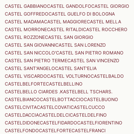
CASTEL GABBIANO
CASTEL GANDOLFO
CASTEL GIORGIO
CASTEL GOFFREDO
CASTEL GUELFO DI BOLOGNA
CASTEL MADAMA
CASTEL MAGGIORE
CASTEL MELLA
CASTEL MORRONE
CASTEL RITALDI
CASTEL ROCCHERO
CASTEL ROZZONE
CASTEL SAN GIORGIO
CASTEL SAN GIOVANNI
CASTEL SAN LORENZO
CASTEL SAN NICCOLO'
CASTEL SAN PIETRO ROMANO
CASTEL SAN PIETRO TERME
CASTEL SAN VINCENZO
CASTEL SANT'ANGELO
CASTEL SANT'ELIA
CASTEL VISCARDO
CASTEL VOLTURNO
CASTELBALDO
CASTELBELFORTE
CASTELBELLINO
CASTELBELLO CIARDES .KASTELBELL TSCHARS.
CASTELBIANCO
CASTELBOTTACCIO
CASTELBUONO
CASTELCIVITA
CASTELCOVATI
CASTELCUCCO
CASTELDACCIA
CASTELDELCI
CASTELDELFINO
CASTELDIDONE
CASTELFIDARDO
CASTELFIORENTINO
CASTELFONDO
CASTELFORTE
CASTELFRANCI