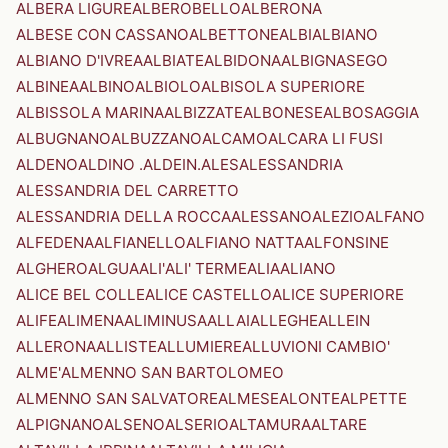
ALBERA LIGURE
ALBEROBELLO
ALBERONA
ALBESE CON CASSANO
ALBETTONE
ALBI
ALBIANO
ALBIANO D'IVREA
ALBIATE
ALBIDONA
ALBIGNASEGO
ALBINEA
ALBINO
ALBIOLO
ALBISOLA SUPERIORE
ALBISSOLA MARINA
ALBIZZATE
ALBONESE
ALBOSAGGIA
ALBUGNANO
ALBUZZANO
ALCAMO
ALCARA LI FUSI
ALDENO
ALDINO .ALDEIN.
ALES
ALESSANDRIA
ALESSANDRIA DEL CARRETTO
ALESSANDRIA DELLA ROCCA
ALESSANO
ALEZIO
ALFANO
ALFEDENA
ALFIANELLO
ALFIANO NATTA
ALFONSINE
ALGHERO
ALGUA
ALI'
ALI' TERME
ALIA
ALIANO
ALICE BEL COLLE
ALICE CASTELLO
ALICE SUPERIORE
ALIFE
ALIMENA
ALIMINUSA
ALLAI
ALLEGHE
ALLEIN
ALLERONA
ALLISTE
ALLUMIERE
ALLUVIONI CAMBIO'
ALME'
ALMENNO SAN BARTOLOMEO
ALMENNO SAN SALVATORE
ALMESE
ALONTE
ALPETTE
ALPIGNANO
ALSENO
ALSERIO
ALTAMURA
ALTARE