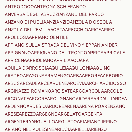
ANTRODOCO
ANTRONA SCHIERANCO
ANVERSA DEGLI ABRUZZI
ANZANO DEL PARCO
ANZANO DI PUGLIA
ANZI
ANZIO
ANZOLA D'OSSOLA
ANZOLA DELL'EMILIA
AOSTA
APECCHIO
APICE
APIRO
APOLLOSA
APPIANO GENTILE
APPIANO SULLA STRADA DEL VINO * EPPAN AN DER
APPIGNANO
APPIGNANO DEL TRONTO
APRICA
APRICALE
APRICENA
APRIGLIANO
APRILIA
AQUARA
AQUILA D'ARROSCIA
AQUILEIA
AQUILONIA
AQUINO
ARADEO
ARAGONA
ARAMENGO
ARBA
ARBOREA
ARBORIO
ARBUS
ARCADE
ARCE
ARCENE
ARCEVIA
ARCHI
ARCIDOSSO
ARCINAZZO ROMANO
ARCISATE
ARCO
ARCOLA
ARCOLE
ARCONATE
ARCORE
ARCUGNANO
ARDARA
ARDAULI
ARDEA
ARDENNO
ARDESIO
ARDORE
ARENA
ARENA PO
ARENZANO
ARESE
AREZZO
ARGEGNO
ARGELATO
ARGENTA
ARGENTERA
ARGUELLO
ARGUSTO
ARI
ARIANO IRPINO
ARIANO NEL POLESINE
ARICCIA
ARIELLI
ARIENZO