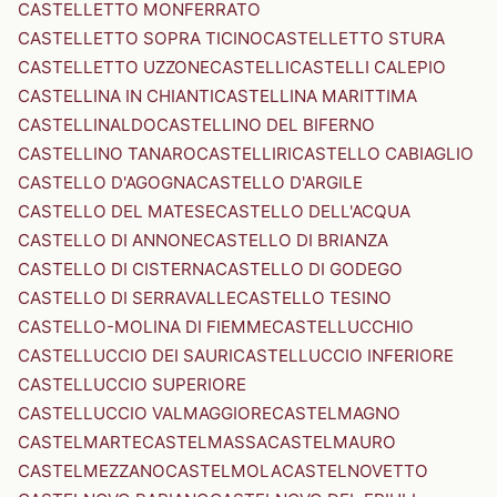
CASTELLETTO MONFERRATO
CASTELLETTO SOPRA TICINO
CASTELLETTO STURA
CASTELLETTO UZZONE
CASTELLI
CASTELLI CALEPIO
CASTELLINA IN CHIANTI
CASTELLINA MARITTIMA
CASTELLINALDO
CASTELLINO DEL BIFERNO
CASTELLINO TANARO
CASTELLIRI
CASTELLO CABIAGLIO
CASTELLO D'AGOGNA
CASTELLO D'ARGILE
CASTELLO DEL MATESE
CASTELLO DELL'ACQUA
CASTELLO DI ANNONE
CASTELLO DI BRIANZA
CASTELLO DI CISTERNA
CASTELLO DI GODEGO
CASTELLO DI SERRAVALLE
CASTELLO TESINO
CASTELLO-MOLINA DI FIEMME
CASTELLUCCHIO
CASTELLUCCIO DEI SAURI
CASTELLUCCIO INFERIORE
CASTELLUCCIO SUPERIORE
CASTELLUCCIO VALMAGGIORE
CASTELMAGNO
CASTELMARTE
CASTELMASSA
CASTELMAURO
CASTELMEZZANO
CASTELMOLA
CASTELNOVETTO