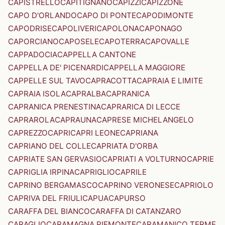
CAPISTRELLO
CAPITIGNANO
CAPIZZI
CAPIZZONE
CAPO D'ORLANDO
CAPO DI PONTE
CAPODIMONTE
CAPODRISE
CAPOLIVERI
CAPOLONA
CAPONAGO
CAPORCIANO
CAPOSELE
CAPOTERRA
CAPOVALLE
CAPPADOCIA
CAPPELLA CANTONE
CAPPELLA DE' PICENARDI
CAPPELLA MAGGIORE
CAPPELLE SUL TAVO
CAPRACOTTA
CAPRAIA E LIMITE
CAPRAIA ISOLA
CAPRALBA
CAPRANICA
CAPRANICA PRENESTINA
CAPRARICA DI LECCE
CAPRAROLA
CAPRAUNA
CAPRESE MICHELANGELO
CAPREZZO
CAPRI
CAPRI LEONE
CAPRIANA
CAPRIANO DEL COLLE
CAPRIATA D'ORBA
CAPRIATE SAN GERVASIO
CAPRIATI A VOLTURNO
CAPRIE
CAPRIGLIA IRPINA
CAPRIGLIO
CAPRILE
CAPRINO BERGAMASCO
CAPRINO VERONESE
CAPRIOLO
CAPRIVA DEL FRIULI
CAPUA
CAPURSO
CARAFFA DEL BIANCO
CARAFFA DI CATANZARO
CARAGLIO
CARAMAGNA PIEMONTE
CARAMANICO TERME