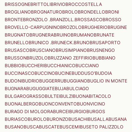
BRISSOGNE
BRITTOLI
BRIVIO
BROCCOSTELLA
BROGLIANO
BROGNATURO
BROLO
BRONDELLO
BRONI
BRONTE
BRONZOLO .BRANZOLL.
BROSSASCO
BROSSO
BROVELLO-CARPUGNINO
BROZOLO
BRUGHERIO
BRUGINE
BRUGNATO
BRUGNERA
BRUINO
BRUMANO
BRUNATE
BRUNELLO
BRUNICO .BRUNECK.
BRUNO
BRUSAPORTO
BRUSASCO
BRUSCIANO
BRUSIMPIANO
BRUSNENGO
BRUSSON
BRUZOLO
BRUZZANO ZEFFIRIO
BUBBIANO
BUBBIO
BUCCHERI
BUCCHIANICO
BUCCIANO
BUCCINASCO
BUCCINO
BUCINE
BUDDUSO'
BUDOIA
BUDONI
BUDRIO
BUGGERRU
BUGGIANO
BUGLIO IN MONTE
BUGNARA
BUGUGGIATE
BUJA
BULCIAGO
BULGAROGRASSO
BULTEI
BULZI
BUONABITACOLO
BUONALBERGO
BUONCONVENTO
BUONVICINO
BURAGO DI MOLGORA
BURCEI
BURGIO
BURGOS
BURIASCO
BUROLO
BURONZO
BUSACHI
BUSALLA
BUSANA
BUSANO
BUSCA
BUSCATE
BUSCEMI
BUSETO PALIZZOLO