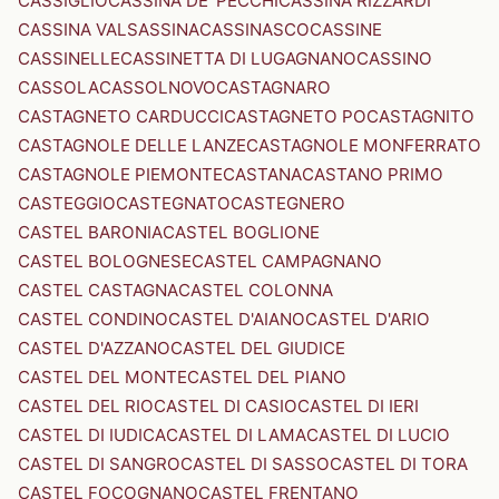
CASSIGLIO
CASSINA DE' PECCHI
CASSINA RIZZARDI
CASSINA VALSASSINA
CASSINASCO
CASSINE
CASSINELLE
CASSINETTA DI LUGAGNANO
CASSINO
CASSOLA
CASSOLNOVO
CASTAGNARO
CASTAGNETO CARDUCCI
CASTAGNETO PO
CASTAGNITO
CASTAGNOLE DELLE LANZE
CASTAGNOLE MONFERRATO
CASTAGNOLE PIEMONTE
CASTANA
CASTANO PRIMO
CASTEGGIO
CASTEGNATO
CASTEGNERO
CASTEL BARONIA
CASTEL BOGLIONE
CASTEL BOLOGNESE
CASTEL CAMPAGNANO
CASTEL CASTAGNA
CASTEL COLONNA
CASTEL CONDINO
CASTEL D'AIANO
CASTEL D'ARIO
CASTEL D'AZZANO
CASTEL DEL GIUDICE
CASTEL DEL MONTE
CASTEL DEL PIANO
CASTEL DEL RIO
CASTEL DI CASIO
CASTEL DI IERI
CASTEL DI IUDICA
CASTEL DI LAMA
CASTEL DI LUCIO
CASTEL DI SANGRO
CASTEL DI SASSO
CASTEL DI TORA
CASTEL FOCOGNANO
CASTEL FRENTANO