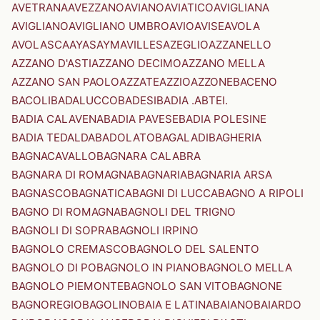
AVETRANA
AVEZZANO
AVIANO
AVIATICO
AVIGLIANA
AVIGLIANO
AVIGLIANO UMBRO
AVIO
AVISE
AVOLA
AVOLASCA
AYAS
AYMAVILLES
AZEGLIO
AZZANELLO
AZZANO D'ASTI
AZZANO DECIMO
AZZANO MELLA
AZZANO SAN PAOLO
AZZATE
AZZIO
AZZONE
BACENO
BACOLI
BADALUCCO
BADESI
BADIA .ABTEI.
BADIA CALAVENA
BADIA PAVESE
BADIA POLESINE
BADIA TEDALDA
BADOLATO
BAGALADI
BAGHERIA
BAGNACAVALLO
BAGNARA CALABRA
BAGNARA DI ROMAGNA
BAGNARIA
BAGNARIA ARSA
BAGNASCO
BAGNATICA
BAGNI DI LUCCA
BAGNO A RIPOLI
BAGNO DI ROMAGNA
BAGNOLI DEL TRIGNO
BAGNOLI DI SOPRA
BAGNOLI IRPINO
BAGNOLO CREMASCO
BAGNOLO DEL SALENTO
BAGNOLO DI PO
BAGNOLO IN PIANO
BAGNOLO MELLA
BAGNOLO PIEMONTE
BAGNOLO SAN VITO
BAGNONE
BAGNOREGIO
BAGOLINO
BAIA E LATINA
BAIANO
BAIARDO