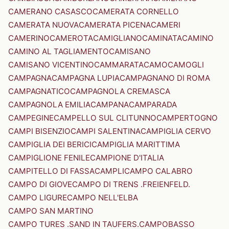
CAMERANO CASASCO
CAMERATA CORNELLO
CAMERATA NUOVA
CAMERATA PICENA
CAMERI
CAMERINO
CAMEROTA
CAMIGLIANO
CAMINATA
CAMINO
CAMINO AL TAGLIAMENTO
CAMISANO
CAMISANO VICENTINO
CAMMARATA
CAMO
CAMOGLI
CAMPAGNA
CAMPAGNA LUPIA
CAMPAGNANO DI ROMA
CAMPAGNATICO
CAMPAGNOLA CREMASCA
CAMPAGNOLA EMILIA
CAMPANA
CAMPARADA
CAMPEGINE
CAMPELLO SUL CLITUNNO
CAMPERTOGNO
CAMPI BISENZIO
CAMPI SALENTINA
CAMPIGLIA CERVO
CAMPIGLIA DEI BERICI
CAMPIGLIA MARITTIMA
CAMPIGLIONE FENILE
CAMPIONE D'ITALIA
CAMPITELLO DI FASSA
CAMPLI
CAMPO CALABRO
CAMPO DI GIOVE
CAMPO DI TRENS .FREIENFELD.
CAMPO LIGURE
CAMPO NELL'ELBA
CAMPO SAN MARTINO
CAMPO TURES .SAND IN TAUFERS.
CAMPOBASSO