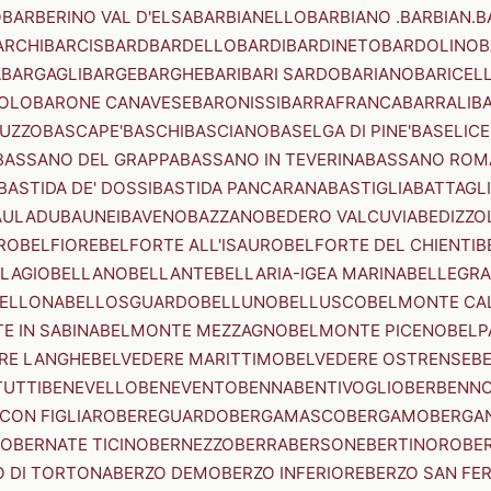
O
BARBERINO VAL D'ELSA
BARBIANELLO
BARBIANO .BARBIAN.
B
ARCHI
BARCIS
BARD
BARDELLO
BARDI
BARDINETO
BARDOLINO
B
A
BARGAGLI
BARGE
BARGHE
BARI
BARI SARDO
BARIANO
BARICEL
OLO
BARONE CANAVESE
BARONISSI
BARRAFRANCA
BARRALI
B
UZZO
BASCAPE'
BASCHI
BASCIANO
BASELGA DI PINE'
BASELICE
BASSANO DEL GRAPPA
BASSANO IN TEVERINA
BASSANO ROM
BASTIDA DE' DOSSI
BASTIDA PANCARANA
BASTIGLIA
BATTAGL
AULADU
BAUNEI
BAVENO
BAZZANO
BEDERO VALCUVIA
BEDIZZO
RO
BELFIORE
BELFORTE ALL'ISAURO
BELFORTE DEL CHIENTI
B
LAGIO
BELLANO
BELLANTE
BELLARIA-IGEA MARINA
BELLEGRA
ELLONA
BELLOSGUARDO
BELLUNO
BELLUSCO
BELMONTE CA
E IN SABINA
BELMONTE MEZZAGNO
BELMONTE PICENO
BELP
RE LANGHE
BELVEDERE MARITTIMO
BELVEDERE OSTRENSE
B
TUTTI
BENEVELLO
BENEVENTO
BENNA
BENTIVOGLIO
BERBENN
CON FIGLIARO
BEREGUARDO
BERGAMASCO
BERGAMO
BERGA
IO
BERNATE TICINO
BERNEZZO
BERRA
BERSONE
BERTINORO
BE
 DI TORTONA
BERZO DEMO
BERZO INFERIORE
BERZO SAN FE