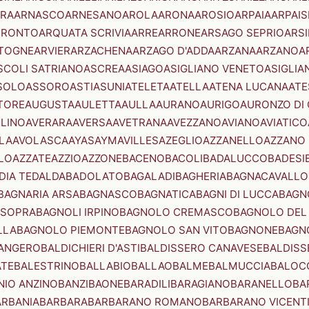
RA
ARNASCO
ARNESANO
AROLA
ARONA
AROSIO
ARPAIA
ARPAIS
TRONTO
ARQUATA SCRIVIA
ARRE
ARRONE
ARSAGO SEPRIO
ARSI
TOGNE
ARVIER
ARZACHENA
ARZAGO D'ADDA
ARZANA
ARZANO
A
SCOLI SATRIANO
ASCREA
ASIAGO
ASIGLIANO VENETO
ASIGLIA
SOLO
ASSORO
ASTI
ASUNI
ATELETA
ATELLA
ATENA LUCANA
ATE
TORE
AUGUSTA
AULETTA
AULLA
AURANO
AURIGO
AURONZO DI
LLINO
AVERARA
AVERSA
AVETRANA
AVEZZANO
AVIANO
AVIATICO
LA
AVOLASCA
AYAS
AYMAVILLES
AZEGLIO
AZZANELLO
AZZANO 
LO
AZZATE
AZZIO
AZZONE
BACENO
BACOLI
BADALUCCO
BADESI
DIA TEDALDA
BADOLATO
BAGALADI
BAGHERIA
BAGNACAVALLO
BAGNARIA ARSA
BAGNASCO
BAGNATICA
BAGNI DI LUCCA
BAGNO
 SOPRA
BAGNOLI IRPINO
BAGNOLO CREMASCO
BAGNOLO DEL
LLA
BAGNOLO PIEMONTE
BAGNOLO SAN VITO
BAGNONE
BAGN
ANGERO
BALDICHIERI D'ASTI
BALDISSERO CANAVESE
BALDISS
ATE
BALESTRINO
BALLABIO
BALLAO
BALME
BALMUCCIA
BALOC
NIO ANZINO
BANZI
BAONE
BARADILI
BARAGIANO
BARANELLO
BA
ARBANIA
BARBARA
BARBARANO ROMANO
BARBARANO VICENT