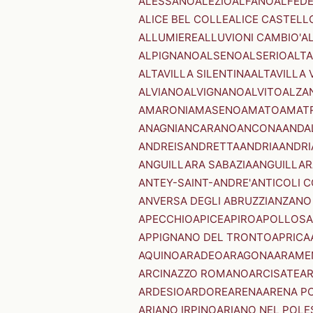
ALESSANO
ALEZIO
ALFANO
ALFED
ALICE BEL COLLE
ALICE CASTELL
ALLUMIERE
ALLUVIONI CAMBIO'
A
ALPIGNANO
ALSENO
ALSERIO
ALT
ALTAVILLA SILENTINA
ALTAVILLA 
ALVIANO
ALVIGNANO
ALVITO
ALZA
AMARONI
AMASENO
AMATO
AMAT
ANAGNI
ANCARANO
ANCONA
ANDA
ANDREIS
ANDRETTA
ANDRIA
ANDRI
ANGUILLARA SABAZIA
ANGUILLAR
ANTEY-SAINT-ANDRE'
ANTICOLI 
ANVERSA DEGLI ABRUZZI
ANZANO
APECCHIO
APICE
APIRO
APOLLOSA
APPIGNANO DEL TRONTO
APRICA
AQUINO
ARADEO
ARAGONA
ARAME
ARCINAZZO ROMANO
ARCISATE
A
ARDESIO
ARDORE
ARENA
ARENA P
ARIANO IRPINO
ARIANO NEL POLE