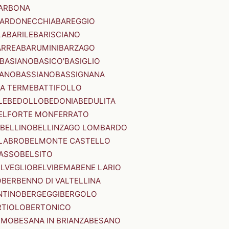
ARBONA
ARDONECCHIA
BAREGGIO
LA
BARILE
BARISCIANO
ARREA
BARUMINI
BARZAGO
BASIANO
BASICO'
BASIGLIO
ANO
BASSIANO
BASSIGNANA
IA TERME
BATTIFOLLO
LE
BEDOLLO
BEDONIA
BEDULITA
ELFORTE MONFERRATO
BELLINO
BELLINZAGO LOMBARDO
LABRO
BELMONTE CASTELLO
ASSO
BELSITO
ELVEGLIO
BELVI
BEMA
BENE LARIO
O
BERBENNO DI VALTELLINA
NTINO
BERGEGGI
BERGOLO
RTIOLO
BERTONICO
RMO
BESANA IN BRIANZA
BESANO