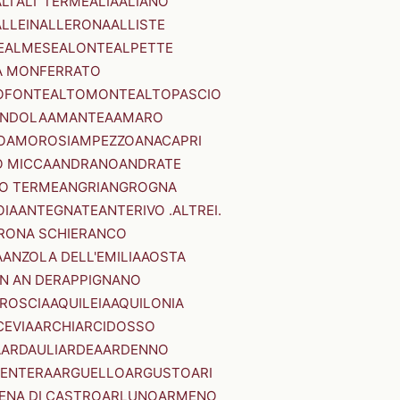
LI'
ALI' TERME
ALIA
ALIANO
ALLEIN
ALLERONA
ALLISTE
E
ALMESE
ALONTE
ALPETTE
A MONFERRATO
OFONTE
ALTOMONTE
ALTOPASCIO
NDOLA
AMANTEA
AMARO
O
AMOROSI
AMPEZZO
ANACAPRI
 MICCA
ANDRANO
ANDRATE
O TERME
ANGRI
ANGROGNA
OIA
ANTEGNATE
ANTERIVO .ALTREI.
RONA SCHIERANCO
A
ANZOLA DELL'EMILIA
AOSTA
N AN DER
APPIGNANO
RROSCIA
AQUILEIA
AQUILONIA
CEVIA
ARCHI
ARCIDOSSO
A
ARDAULI
ARDEA
ARDENNO
ENTERA
ARGUELLO
ARGUSTO
ARI
ENA DI CASTRO
ARLUNO
ARMENO