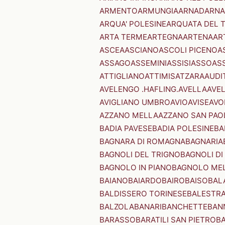
ARMENTO
ARMUNGIA
ARNAD
ARNA
ARQUA' POLESINE
ARQUATA DEL 
ARTA TERME
ARTEGNA
ARTENA
AR
ASCEA
ASCIANO
ASCOLI PICENO
A
ASSAGO
ASSEMINI
ASSISI
ASSO
AS
ATTIGLIANO
ATTIMIS
ATZARA
AUDI
AVELENGO .HAFLING.
AVELLA
AVE
AVIGLIANO UMBRO
AVIO
AVISE
AVO
AZZANO MELLA
AZZANO SAN PAO
BADIA PAVESE
BADIA POLESINE
BA
BAGNARA DI ROMAGNA
BAGNARIA
BAGNOLI DEL TRIGNO
BAGNOLI DI
BAGNOLO IN PIANO
BAGNOLO ME
BAIANO
BAIARDO
BAIRO
BAISO
BAL
BALDISSERO TORINESE
BALESTR
BALZOLA
BANARI
BANCHETTE
BAN
BARASSO
BARATILI SAN PIETRO
B