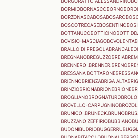
BORGORATTO ALESSANDRINO
BO
BORMIO
BORNASCO
BORNO
BORO
BORZONASCA
BOSA
BOSARO
BOSC
BOSCOTRECASE
BOSENTINO
BOSI
BOTTANUCO
BOTTICINO
BOTTIDD
BOVISIO-MASCIAGO
BOVOLENTA
B
BRALLO DI PREGOLA
BRANCALEO
BREGNANO
BREGUZZO
BREIA
BREM
BRENNERO .BRENNER.
BRENO
BRE
BRESSANA BOTTARONE
BRESSANO
BRIENNO
BRIENZA
BRIGA ALTA
BRI
BRINZIO
BRIONA
BRIONE
BRIONE
BR
BROGLIANO
BROGNATURO
BROLO
BROVELLO-CARPUGNINO
BROZO
BRUNICO .BRUNECK.
BRUNO
BRUS
BRUZZANO ZEFFIRIO
BUBBIANO
BU
BUDONI
BUDRIO
BUGGERRU
BUGGI
BUONABITACOLO
BUONALBERGO