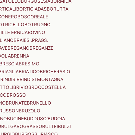
SATOLLO
BORGOSESIA
BORMIDA
RTIGALI
BORTIGIADAS
BORUTTA
CONERO
BOSCOREALE
OTRICELLO
BOTRUGNO
ILLE ERNICA
BOVINO
LIANO
BRAIES .PRAGS.
IAVE
BREGANO
BREGANZE
DOLA
BRENNA
BRESCIA
BRESIMO
BRIAGLIA
BRIATICO
BRICHERASIO
RINDISI
BRINDISI MONTAGNA
ITTOLI
BRIVIO
BROCCOSTELLA
SCO
BROSSO
NO
BRUNATE
BRUNELLO
RUSSON
BRUZOLO
INO
BUCINE
BUDDUSO'
BUDOIA
O
BULGAROGRASSO
BULTEI
BULZI
BURGIO
BURGOS
BURIASCO