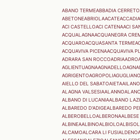
ABANO TERME
ABBADIA CERRETO
ABETONE
ABRIOLA
ACATE
ACCADI
ACI CASTELLO
ACI CATENA
ACI SA
ACQUALAGNA
ACQUANEGRA CRE
ACQUARO
ACQUASANTA TERME
A
ACQUAVIVA PICENA
ACQUAVIVA P
ADRARA SAN ROCCO
ADRIA
ADRO
AGLIENTU
AGNA
AGNADELLO
AGNA
AGRIGENTO
AGROPOLI
AGUGLIAN
AIELLO DEL SABATO
AIETA
AILANO
ALAGNA VALSESIA
ALANNO
ALANO
ALBANO DI LUCANIA
ALBANO LAZ
ALBAREDO D'ADIGE
ALBAREDO PE
ALBEROBELLO
ALBERONA
ALBESE
ALBINEA
ALBINO
ALBIOLO
ALBISOL
ALCAMO
ALCARA LI FUSI
ALDENO