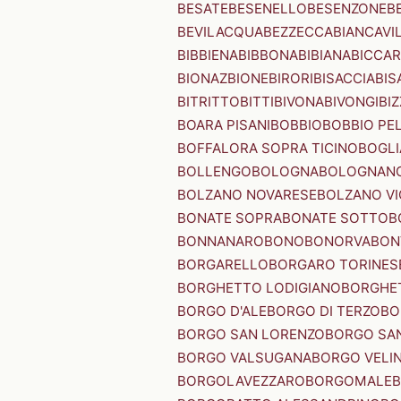
BESATE
BESENELLO
BESENZONE
B
BEVILACQUA
BEZZECCA
BIANCAVI
BIBBIENA
BIBBONA
BIBIANA
BICCAR
BIONAZ
BIONE
BIRORI
BISACCIA
BIS
BITRITTO
BITTI
BIVONA
BIVONGI
BI
BOARA PISANI
BOBBIO
BOBBIO PEL
BOFFALORA SOPRA TICINO
BOGL
BOLLENGO
BOLOGNA
BOLOGNAN
BOLZANO NOVARESE
BOLZANO VI
BONATE SOPRA
BONATE SOTTO
B
BONNANARO
BONO
BONORVA
BON
BORGARELLO
BORGARO TORINES
BORGHETTO LODIGIANO
BORGHET
BORGO D'ALE
BORGO DI TERZO
BO
BORGO SAN LORENZO
BORGO SA
BORGO VALSUGANA
BORGO VELI
BORGOLAVEZZARO
BORGOMALE