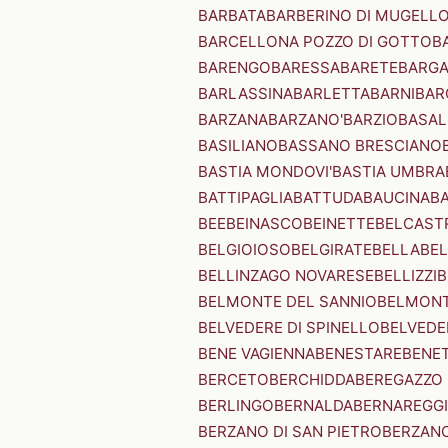
BARBATA
BARBERINO DI MUGELL
BARCELLONA POZZO DI GOTTO
B
BARENGO
BARESSA
BARETE
BARG
BARLASSINA
BARLETTA
BARNI
BAR
BARZANA
BARZANO'
BARZIO
BASAL
BASILIANO
BASSANO BRESCIANO
BASTIA MONDOVI'
BASTIA UMBRA
BATTIPAGLIA
BATTUDA
BAUCINA
B
BEE
BEINASCO
BEINETTE
BELCAST
BELGIOIOSO
BELGIRATE
BELLA
BEL
BELLINZAGO NOVARESE
BELLIZZI
B
BELMONTE DEL SANNIO
BELMONT
BELVEDERE DI SPINELLO
BELVEDE
BENE VAGIENNA
BENESTARE
BENE
BERCETO
BERCHIDDA
BEREGAZZO 
BERLINGO
BERNALDA
BERNAREGG
BERZANO DI SAN PIETRO
BERZANO