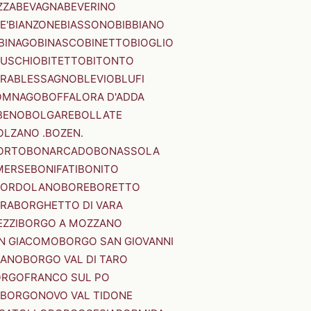
ZZA
BEVAGNA
BEVERINO
E'
BIANZONE
BIASSONO
BIBBIANO
BINAGO
BINASCO
BINETTO
BIOGLIO
SUSCHIO
BITETTO
BITONTO
ERA
BLESSAGNO
BLEVIO
BLUFI
OMNAGO
BOFFALORA D'ADDA
BENO
BOLGARE
BOLLATE
OLZANO .BOZEN.
ORTO
BONARCADO
BONASSOLA
MERSE
BONIFATI
BONITO
BORDOLANO
BORE
BORETTO
ERA
BORGHETTO DI VARA
ZZI
BORGO A MOZZANO
N GIACOMO
BORGO SAN GIOVANNI
NANO
BORGO VAL DI TARO
RGOFRANCO SUL PO
BORGONOVO VAL TIDONE