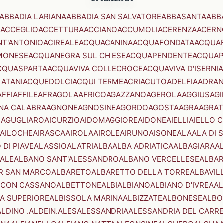
ABBADIA LARIANA
ABBADIA SAN SALVATORE
ABBASANTA
ABB
A
ACCEGLIO
ACCETTURA
ACCIANO
ACCUMOLI
ACERENZA
ACERN
NT'ANTONIO
ACIREALE
ACQUACANINA
ACQUAFONDATA
ACQUA
MONESE
ACQUANEGRA SUL CHIESE
ACQUAPENDENTE
ACQUAP
CQUASPARTA
ACQUAVIVA COLLECROCE
ACQUAVIVA D'ISERNIA
LATANI
ACQUEDOLCI
ACQUI TERME
ACRI
ACUTO
ADELFIA
ADRA
AFFI
AFFILE
AFRAGOLA
AFRICO
AGAZZANO
AGEROLA
AGGIUS
AGI
NA CALABRA
AGNONE
AGNOSINE
AGORDO
AGOSTA
AGRA
AGRAT
O
AGUGLIARO
AICURZIO
AIDOMAGGIORE
AIDONE
AIELLI
AIELLO 
AILOCHE
AIRASCA
AIROLA
AIROLE
AIRUNO
AISONE
ALA
ALA DI 
 DI PIAVE
ALASSIO
ALATRI
ALBA
ALBA ADRIATICA
ALBAGIARA
A
IALE
ALBANO SANT'ALESSANDRO
ALBANO VERCELLESE
ALBAR
R SAN MARCO
ALBARETO
ALBARETTO DELLA TORRE
ALBAVIL
 CON CASSANO
ALBETTONE
ALBI
ALBIANO
ALBIANO D'IVREA
AL
A SUPERIORE
ALBISSOLA MARINA
ALBIZZATE
ALBONESE
ALBO
ALDINO .ALDEIN.
ALES
ALESSANDRIA
ALESSANDRIA DEL CARR