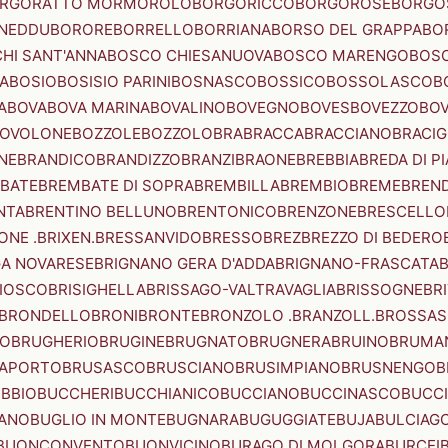
RGORATTO MORMOROLO
BORGORICCO
BORGOROSE
BORGO
NEDDU
BORORE
BORRELLO
BORRIANA
BORSO DEL GRAPPA
BO
HI SANT'ANNA
BOSCO CHIESANUOVA
BOSCO MARENGO
BOS
A
BOSIO
BOSISIO PARINI
BOSNASCO
BOSSICO
BOSSOLASCO
B
A
BOVA
BOVA MARINA
BOVALINO
BOVEGNO
BOVES
BOVEZZO
BOV
OVOLONE
BOZZOLE
BOZZOLO
BRA
BRACCA
BRACCIANO
BRACIG
NE
BRANDICO
BRANDIZZO
BRANZI
BRAONE
BREBBIA
BREDA DI P
BATE
BREMBATE DI SOPRA
BREMBILLA
BREMBIO
BREME
BREN
NTA
BRENTINO BELLUNO
BRENTONICO
BRENZONE
BRESCELLO
NE .BRIXEN.
BRESSANVIDO
BRESSO
BREZ
BREZZO DI BEDERO
GA NOVARESE
BRIGNANO GERA D'ADDA
BRIGNANO-FRASCATA
B
IOSCO
BRISIGHELLA
BRISSAGO-VALTRAVAGLIA
BRISSOGNE
BR
BRONDELLO
BRONI
BRONTE
BRONZOLO .BRANZOLL.
BROSSA
LO
BRUGHERIO
BRUGINE
BRUGNATO
BRUGNERA
BRUINO
BRUMA
APORTO
BRUSASCO
BRUSCIANO
BRUSIMPIANO
BRUSNENGO
B
BBIO
BUCCHERI
BUCCHIANICO
BUCCIANO
BUCCINASCO
BUCC
ANO
BUGLIO IN MONTE
BUGNARA
BUGUGGIATE
BUJA
BULCIAG
BUONCONVENTO
BUONVICINO
BURAGO DI MOLGORA
BURCEI