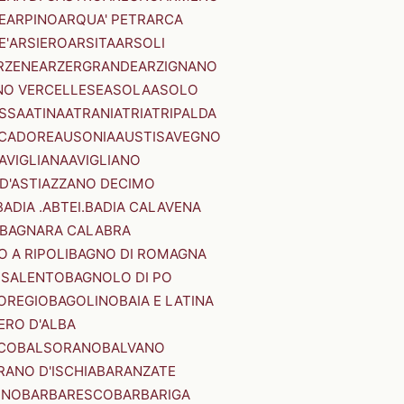
E
ARPINO
ARQUA' PETRARCA
E'
ARSIERO
ARSITA
ARSOLI
RZENE
ARZERGRANDE
ARZIGNANO
NO VERCELLESE
ASOLA
ASOLO
SSA
ATINA
ATRANI
ATRI
ATRIPALDA
 CADORE
AUSONIA
AUSTIS
AVEGNO
AVIGLIANA
AVIGLIANO
D'ASTI
AZZANO DECIMO
BADIA .ABTEI.
BADIA CALAVENA
BAGNARA CALABRA
 A RIPOLI
BAGNO DI ROMAGNA
 SALENTO
BAGNOLO DI PO
OREGIO
BAGOLINO
BAIA E LATINA
ERO D'ALBA
CO
BALSORANO
BALVANO
RANO D'ISCHIA
BARANZATE
INO
BARBARESCO
BARBARIGA