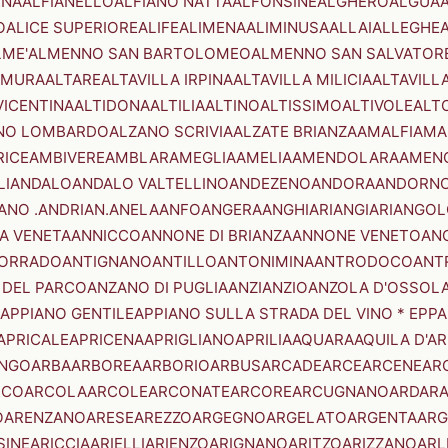
ENA
ALFIANELLO
ALFIANO NATTA
ALFONSINE
ALGHERO
ALGUA
A
O
ALICE SUPERIORE
ALIFE
ALIMENA
ALIMINUSA
ALLAI
ALLEGHE
LME'
ALMENNO SAN BARTOLOMEO
ALMENNO SAN SALVATOR
AMURA
ALTARE
ALTAVILLA IRPINA
ALTAVILLA MILICIA
ALTAVILL
VICENTINA
ALTIDONA
ALTILIA
ALTINO
ALTISSIMO
ALTIVOLE
ALT
NO LOMBARDO
ALZANO SCRIVIA
ALZATE BRIANZA
AMALFI
AMA
RICE
AMBIVERE
AMBLAR
AMEGLIA
AMELIA
AMENDOLARA
AMEN
LI
ANDALO
ANDALO VALTELLINO
ANDEZENO
ANDORA
ANDORNO
ANO .ANDRIAN.
ANELA
ANFO
ANGERA
ANGHIARI
ANGIARI
ANGOL
A VENETA
ANNICCO
ANNONE DI BRIANZA
ANNONE VENETO
AN
CORRADO
ANTIGNANO
ANTILLO
ANTONIMINA
ANTRODOCO
ANT
 DEL PARCO
ANZANO DI PUGLIA
ANZI
ANZIO
ANZOLA D'OSSOL
APPIANO GENTILE
APPIANO SULLA STRADA DEL VINO * EPPA
APRICALE
APRICENA
APRIGLIANO
APRILIA
AQUARA
AQUILA D'A
NGO
ARBA
ARBOREA
ARBORIO
ARBUS
ARCADE
ARCE
ARCENE
AR
RCO
ARCOLA
ARCOLE
ARCONATE
ARCORE
ARCUGNANO
ARDAR
O
ARENZANO
ARESE
AREZZO
ARGEGNO
ARGELATO
ARGENTA
ARG
SINE
ARICCIA
ARIELLI
ARIENZO
ARIGNANO
ARITZO
ARIZZANO
ARL