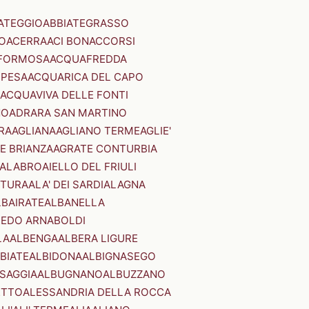
ATEGGIO
ABBIATEGRASSO
O
ACERRA
ACI BONACCORSI
FORMOSA
ACQUAFREDDA
PESA
ACQUARICA DEL CAPO
ACQUAVIVA DELLE FONTI
NO
ADRARA SAN MARTINO
RA
AGLIANA
AGLIANO TERME
AGLIE'
E BRIANZA
AGRATE CONTURBIA
CALABRO
AIELLO DEL FRIULI
STURA
ALA' DEI SARDI
ALAGNA
LBAIRATE
ALBANELLA
EDO ARNABOLDI
LA
ALBENGA
ALBERA LIGURE
BIATE
ALBIDONA
ALBIGNASEGO
SAGGIA
ALBUGNANO
ALBUZZANO
ETTO
ALESSANDRIA DELLA ROCCA