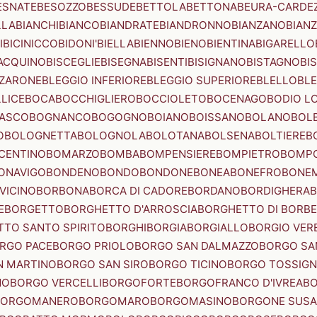
ESNATE
BESOZZO
BESSUDE
BETTOLA
BETTONA
BEURA-CARDE
LLA
BIANCHI
BIANCO
BIANDRATE
BIANDRONNO
BIANZANO
BIANZ
I
BICINICCO
BIDONI'
BIELLA
BIENNO
BIENO
BIENTINA
BIGARELLO
ACQUINO
BISCEGLIE
BISEGNA
BISENTI
BISIGNANO
BISTAGNO
BI
ZZARONE
BLEGGIO INFERIORE
BLEGGIO SUPERIORE
BLELLO
BL
LICE
BOCA
BOCCHIGLIERO
BOCCIOLETO
BOCENAGO
BODIO L
IASCO
BOGNANCO
BOGOGNO
BOIANO
BOISSANO
BOLANO
BOL
O
BOLOGNETTA
BOLOGNOLA
BOLOTANA
BOLSENA
BOLTIERE
B
CENTINO
BOMARZO
BOMBA
BOMPENSIERE
BOMPIETRO
BOMP
ONAVIGO
BONDENO
BONDO
BONDONE
BONEA
BONEFRO
BONE
VICINO
BORBONA
BORCA DI CADORE
BORDANO
BORDIGHERA
E
BORGETTO
BORGHETTO D'ARROSCIA
BORGHETTO DI BORB
TO SANTO SPIRITO
BORGHI
BORGIA
BORGIALLO
BORGIO VERE
RGO PACE
BORGO PRIOLO
BORGO SAN DALMAZZO
BORGO SA
N MARTINO
BORGO SAN SIRO
BORGO TICINO
BORGO TOSSIG
NO
BORGO VERCELLI
BORGOFORTE
BORGOFRANCO D'IVREA
BO
BORGOMANERO
BORGOMARO
BORGOMASINO
BORGONE SUSA