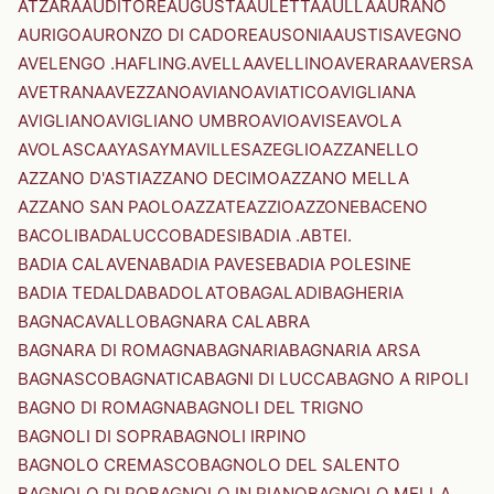
ATZARA
AUDITORE
AUGUSTA
AULETTA
AULLA
AURANO
AURIGO
AURONZO DI CADORE
AUSONIA
AUSTIS
AVEGNO
AVELENGO .HAFLING.
AVELLA
AVELLINO
AVERARA
AVERSA
AVETRANA
AVEZZANO
AVIANO
AVIATICO
AVIGLIANA
AVIGLIANO
AVIGLIANO UMBRO
AVIO
AVISE
AVOLA
AVOLASCA
AYAS
AYMAVILLES
AZEGLIO
AZZANELLO
AZZANO D'ASTI
AZZANO DECIMO
AZZANO MELLA
AZZANO SAN PAOLO
AZZATE
AZZIO
AZZONE
BACENO
BACOLI
BADALUCCO
BADESI
BADIA .ABTEI.
BADIA CALAVENA
BADIA PAVESE
BADIA POLESINE
BADIA TEDALDA
BADOLATO
BAGALADI
BAGHERIA
BAGNACAVALLO
BAGNARA CALABRA
BAGNARA DI ROMAGNA
BAGNARIA
BAGNARIA ARSA
BAGNASCO
BAGNATICA
BAGNI DI LUCCA
BAGNO A RIPOLI
BAGNO DI ROMAGNA
BAGNOLI DEL TRIGNO
BAGNOLI DI SOPRA
BAGNOLI IRPINO
BAGNOLO CREMASCO
BAGNOLO DEL SALENTO
BAGNOLO DI PO
BAGNOLO IN PIANO
BAGNOLO MELLA