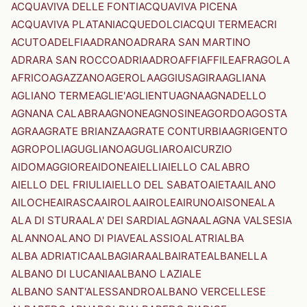
ACQUAVIVA DELLE FONTI
ACQUAVIVA PICENA
ACQUAVIVA PLATANI
ACQUEDOLCI
ACQUI TERME
ACRI
ACUTO
ADELFIA
ADRANO
ADRARA SAN MARTINO
ADRARA SAN ROCCO
ADRIA
ADRO
AFFI
AFFILE
AFRAGOLA
AFRICO
AGAZZANO
AGEROLA
AGGIUS
AGIRA
AGLIANA
AGLIANO TERME
AGLIE'
AGLIENTU
AGNA
AGNADELLO
AGNANA CALABRA
AGNONE
AGNOSINE
AGORDO
AGOSTA
AGRA
AGRATE BRIANZA
AGRATE CONTURBIA
AGRIGENTO
AGROPOLI
AGUGLIANO
AGUGLIARO
AICURZIO
AIDOMAGGIORE
AIDONE
AIELLI
AIELLO CALABRO
AIELLO DEL FRIULI
AIELLO DEL SABATO
AIETA
AILANO
AILOCHE
AIRASCA
AIROLA
AIROLE
AIRUNO
AISONE
ALA
ALA DI STURA
ALA' DEI SARDI
ALAGNA
ALAGNA VALSESIA
ALANNO
ALANO DI PIAVE
ALASSIO
ALATRI
ALBA
ALBA ADRIATICA
ALBAGIARA
ALBAIRATE
ALBANELLA
ALBANO DI LUCANIA
ALBANO LAZIALE
ALBANO SANT'ALESSANDRO
ALBANO VERCELLESE