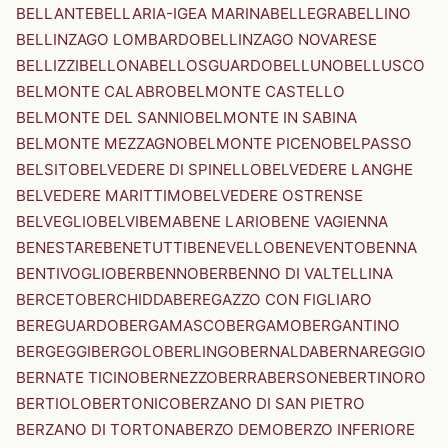
BELLANTE
BELLARIA-IGEA MARINA
BELLEGRA
BELLINO
BELLINZAGO LOMBARDO
BELLINZAGO NOVARESE
BELLIZZI
BELLONA
BELLOSGUARDO
BELLUNO
BELLUSCO
BELMONTE CALABRO
BELMONTE CASTELLO
BELMONTE DEL SANNIO
BELMONTE IN SABINA
BELMONTE MEZZAGNO
BELMONTE PICENO
BELPASSO
BELSITO
BELVEDERE DI SPINELLO
BELVEDERE LANGHE
BELVEDERE MARITTIMO
BELVEDERE OSTRENSE
BELVEGLIO
BELVI
BEMA
BENE LARIO
BENE VAGIENNA
BENESTARE
BENETUTTI
BENEVELLO
BENEVENTO
BENNA
BENTIVOGLIO
BERBENNO
BERBENNO DI VALTELLINA
BERCETO
BERCHIDDA
BEREGAZZO CON FIGLIARO
BEREGUARDO
BERGAMASCO
BERGAMO
BERGANTINO
BERGEGGI
BERGOLO
BERLINGO
BERNALDA
BERNAREGGIO
BERNATE TICINO
BERNEZZO
BERRA
BERSONE
BERTINORO
BERTIOLO
BERTONICO
BERZANO DI SAN PIETRO
BERZANO DI TORTONA
BERZO DEMO
BERZO INFERIORE