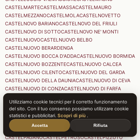
CASTELMARTE
CASTELMASSA
CASTELMAURO
CASTELMEZZANO
CASTELMOLA
CASTELNOVETTO
CASTELNOVO BARIANO
CASTELNOVO DEL FRIULI
CASTELNOVO DI SOTTO
CASTELNOVO NE' MONTI
CASTELNUOVO
CASTELNUOVO BELBO
CASTELNUOVO BERARDENGA
CASTELNUOVO BOCCA D'ADDA
CASTELNUOVO BORMIDA
CASTELNUOVO BOZZENTE
CASTELNUOVO CALCEA
CASTELNUOVO CILENTO
CASTELNUOVO DEL GARDA
CASTELNUOVO DELLA DAUNIA
CASTELNUOVO DI CEVA
CASTELNUOVO DI CONZA
CASTELNUOVO DI FARFA
CASTELNUOVO DI GARFAGNANA
Utilizziamo cookie tecnici per il corretto funzionamento
CASTELNUOVO DI PORTO
CASTELNUOVO DON BOSCO
del sito. Con il tuo consenso possiamo utilizzare cookie
CASTELNUOVO MAGRA
CASTELNUOVO NIGRA
statistici e pubblicitari.
Scopri di più
.
CASTELNUOVO PARANO
CASTELNUOVO RANGONE
Accetta
Rifiuta
CASTELNUOVO SCRIVIA
CASTELNUOVO VAL DI CECINA
CASTELPAGANO
CASTELPETROSO
CASTELPIZZUTO