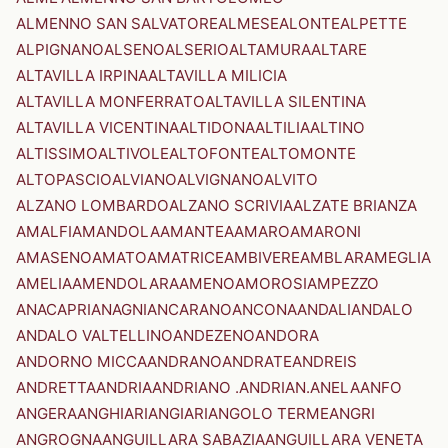
ALMENNO SAN SALVATORE
ALMESE
ALONTE
ALPETTE
ALPIGNANO
ALSENO
ALSERIO
ALTAMURA
ALTARE
ALTAVILLA IRPINA
ALTAVILLA MILICIA
ALTAVILLA MONFERRATO
ALTAVILLA SILENTINA
ALTAVILLA VICENTINA
ALTIDONA
ALTILIA
ALTINO
ALTISSIMO
ALTIVOLE
ALTOFONTE
ALTOMONTE
ALTOPASCIO
ALVIANO
ALVIGNANO
ALVITO
ALZANO LOMBARDO
ALZANO SCRIVIA
ALZATE BRIANZA
AMALFI
AMANDOLA
AMANTEA
AMARO
AMARONI
AMASENO
AMATO
AMATRICE
AMBIVERE
AMBLAR
AMEGLIA
AMELIA
AMENDOLARA
AMENO
AMOROSI
AMPEZZO
ANACAPRI
ANAGNI
ANCARANO
ANCONA
ANDALI
ANDALO
ANDALO VALTELLINO
ANDEZENO
ANDORA
ANDORNO MICCA
ANDRANO
ANDRATE
ANDREIS
ANDRETTA
ANDRIA
ANDRIANO .ANDRIAN.
ANELA
ANFO
ANGERA
ANGHIARI
ANGIARI
ANGOLO TERME
ANGRI
ANGROGNA
ANGUILLARA SABAZIA
ANGUILLARA VENETA