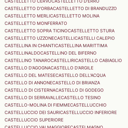
CASTELLETTO CERVO
CASTELLETTO D'ERRO
CASTELLETTO D'ORBA
CASTELLETTO DI BRANDUZZO
CASTELLETTO MERLI
CASTELLETTO MOLINA
CASTELLETTO MONFERRATO
CASTELLETTO SOPRA TICINO
CASTELLETTO STURA
CASTELLETTO UZZONE
CASTELLI
CASTELLI CALEPIO
CASTELLINA IN CHIANTI
CASTELLINA MARITTIMA
CASTELLINALDO
CASTELLINO DEL BIFERNO
CASTELLINO TANARO
CASTELLIRI
CASTELLO CABIAGLIO
CASTELLO D'AGOGNA
CASTELLO D'ARGILE
CASTELLO DEL MATESE
CASTELLO DELL'ACQUA
CASTELLO DI ANNONE
CASTELLO DI BRIANZA
CASTELLO DI CISTERNA
CASTELLO DI GODEGO
CASTELLO DI SERRAVALLE
CASTELLO TESINO
CASTELLO-MOLINA DI FIEMME
CASTELLUCCHIO
CASTELLUCCIO DEI SAURI
CASTELLUCCIO INFERIORE
CASTELLUCCIO SUPERIORE
CASTELLUCCIO VALMAGGIORE
CASTELMAGNO