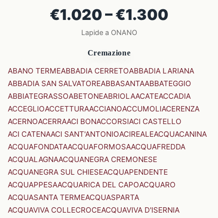
€1.020 – €1.300
Lapide a ONANO
Cremazione
ABANO TERME
ABBADIA CERRETO
ABBADIA LARIANA
ABBADIA SAN SALVATORE
ABBASANTA
ABBATEGGIO
ABBIATEGRASSO
ABETONE
ABRIOLA
ACATE
ACCADIA
ACCEGLIO
ACCETTURA
ACCIANO
ACCUMOLI
ACERENZA
ACERNO
ACERRA
ACI BONACCORSI
ACI CASTELLO
ACI CATENA
ACI SANT'ANTONIO
ACIREALE
ACQUACANINA
ACQUAFONDATA
ACQUAFORMOSA
ACQUAFREDDA
ACQUALAGNA
ACQUANEGRA CREMONESE
ACQUANEGRA SUL CHIESE
ACQUAPENDENTE
ACQUAPPESA
ACQUARICA DEL CAPO
ACQUARO
ACQUASANTA TERME
ACQUASPARTA
ACQUAVIVA COLLECROCE
ACQUAVIVA D'ISERNIA