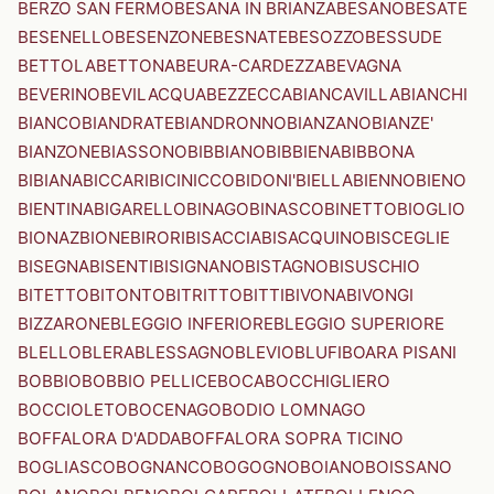
BERZO SAN FERMO
BESANA IN BRIANZA
BESANO
BESATE
BESENELLO
BESENZONE
BESNATE
BESOZZO
BESSUDE
BETTOLA
BETTONA
BEURA-CARDEZZA
BEVAGNA
BEVERINO
BEVILACQUA
BEZZECCA
BIANCAVILLA
BIANCHI
BIANCO
BIANDRATE
BIANDRONNO
BIANZANO
BIANZE'
BIANZONE
BIASSONO
BIBBIANO
BIBBIENA
BIBBONA
BIBIANA
BICCARI
BICINICCO
BIDONI'
BIELLA
BIENNO
BIENO
BIENTINA
BIGARELLO
BINAGO
BINASCO
BINETTO
BIOGLIO
BIONAZ
BIONE
BIRORI
BISACCIA
BISACQUINO
BISCEGLIE
BISEGNA
BISENTI
BISIGNANO
BISTAGNO
BISUSCHIO
BITETTO
BITONTO
BITRITTO
BITTI
BIVONA
BIVONGI
BIZZARONE
BLEGGIO INFERIORE
BLEGGIO SUPERIORE
BLELLO
BLERA
BLESSAGNO
BLEVIO
BLUFI
BOARA PISANI
BOBBIO
BOBBIO PELLICE
BOCA
BOCCHIGLIERO
BOCCIOLETO
BOCENAGO
BODIO LOMNAGO
BOFFALORA D'ADDA
BOFFALORA SOPRA TICINO
BOGLIASCO
BOGNANCO
BOGOGNO
BOIANO
BOISSANO