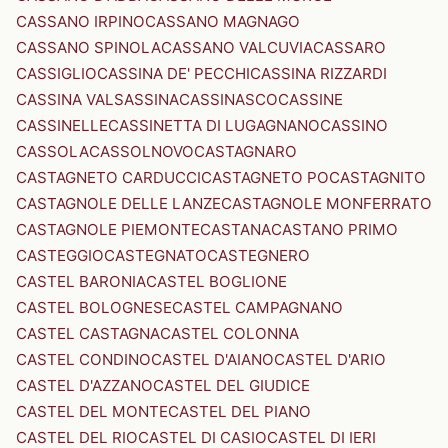
CASSANO IRPINO
CASSANO MAGNAGO
CASSANO SPINOLA
CASSANO VALCUVIA
CASSARO
CASSIGLIO
CASSINA DE' PECCHI
CASSINA RIZZARDI
CASSINA VALSASSINA
CASSINASCO
CASSINE
CASSINELLE
CASSINETTA DI LUGAGNANO
CASSINO
CASSOLA
CASSOLNOVO
CASTAGNARO
CASTAGNETO CARDUCCI
CASTAGNETO PO
CASTAGNITO
CASTAGNOLE DELLE LANZE
CASTAGNOLE MONFERRATO
CASTAGNOLE PIEMONTE
CASTANA
CASTANO PRIMO
CASTEGGIO
CASTEGNATO
CASTEGNERO
CASTEL BARONIA
CASTEL BOGLIONE
CASTEL BOLOGNESE
CASTEL CAMPAGNANO
CASTEL CASTAGNA
CASTEL COLONNA
CASTEL CONDINO
CASTEL D'AIANO
CASTEL D'ARIO
CASTEL D'AZZANO
CASTEL DEL GIUDICE
CASTEL DEL MONTE
CASTEL DEL PIANO
CASTEL DEL RIO
CASTEL DI CASIO
CASTEL DI IERI