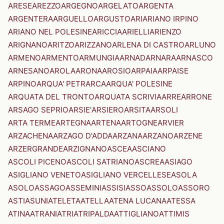
ARESE
AREZZO
ARGEGNO
ARGELATO
ARGENTA
ARGENTERA
ARGUELLO
ARGUSTO
ARI
ARIANO IRPINO
ARIANO NEL POLESINE
ARICCIA
ARIELLI
ARIENZO
ARIGNANO
ARITZO
ARIZZANO
ARLENA DI CASTRO
ARLUNO
ARMENO
ARMENTO
ARMUNGIA
ARNAD
ARNARA
ARNASCO
ARNESANO
AROLA
ARONA
AROSIO
ARPAIA
ARPAISE
ARPINO
ARQUA' PETRARCA
ARQUA' POLESINE
ARQUATA DEL TRONTO
ARQUATA SCRIVIA
ARRE
ARRONE
ARSAGO SEPRIO
ARSIE'
ARSIERO
ARSITA
ARSOLI
ARTA TERME
ARTEGNA
ARTENA
ARTOGNE
ARVIER
ARZACHENA
ARZAGO D'ADDA
ARZANA
ARZANO
ARZENE
ARZERGRANDE
ARZIGNANO
ASCEA
ASCIANO
ASCOLI PICENO
ASCOLI SATRIANO
ASCREA
ASIAGO
ASIGLIANO VENETO
ASIGLIANO VERCELLESE
ASOLA
ASOLO
ASSAGO
ASSEMINI
ASSISI
ASSO
ASSOLO
ASSORO
ASTI
ASUNI
ATELETA
ATELLA
ATENA LUCANA
ATESSA
ATINA
ATRANI
ATRI
ATRIPALDA
ATTIGLIANO
ATTIMIS