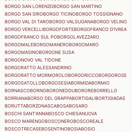
BORGO SAN LORENZO
BORGO SAN MARTINO
BORGO SAN SIRO
BORGO TICINO
BORGO TOSSIGNANO
BORGO VAL DI TARO
BORGO VALSUGANA
BORGO VELINO
BORGO VERCELLI
BORGOFORTE
BORGOFRANCO D'IVREA
BORGOFRANCO SUL PO
BORGOLAVEZZARO
BORGOMALE
BORGOMANERO
BORGOMARO
BORGOMASINO
BORGONE SUSA
BORGONOVO VAL TIDONE
BORGORATTO ALESSANDRINO
BORGORATTO MORMOROLO
BORGORICCO
BORGOROSE
BORGOSATOLLO
BORGOSESIA
BORMIDA
BORMIO
BORNASCO
BORNO
BORONEDDU
BORORE
BORRELLO
BORRIANA
BORSO DEL GRAPPA
BORTIGALI
BORTIGIADAS
BORUTTA
BORZONASCA
BOSA
BOSARO
BOSCHI SANT'ANNA
BOSCO CHIESANUOVA
BOSCO MARENGO
BOSCONERO
BOSCOREALE
BOSCOTRECASE
BOSENTINO
BOSIA
BOSIO