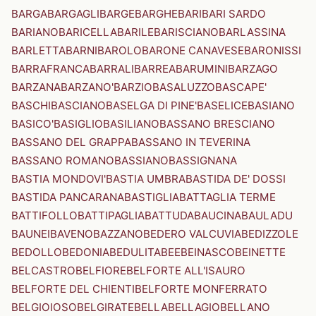
BARGA
BARGAGLI
BARGE
BARGHE
BARI
BARI SARDO
BARIANO
BARICELLA
BARILE
BARISCIANO
BARLASSINA
BARLETTA
BARNI
BAROLO
BARONE CANAVESE
BARONISSI
BARRAFRANCA
BARRALI
BARREA
BARUMINI
BARZAGO
BARZANA
BARZANO'
BARZIO
BASALUZZO
BASCAPE'
BASCHI
BASCIANO
BASELGA DI PINE'
BASELICE
BASIANO
BASICO'
BASIGLIO
BASILIANO
BASSANO BRESCIANO
BASSANO DEL GRAPPA
BASSANO IN TEVERINA
BASSANO ROMANO
BASSIANO
BASSIGNANA
BASTIA MONDOVI'
BASTIA UMBRA
BASTIDA DE' DOSSI
BASTIDA PANCARANA
BASTIGLIA
BATTAGLIA TERME
BATTIFOLLO
BATTIPAGLIA
BATTUDA
BAUCINA
BAULADU
BAUNEI
BAVENO
BAZZANO
BEDERO VALCUVIA
BEDIZZOLE
BEDOLLO
BEDONIA
BEDULITA
BEE
BEINASCO
BEINETTE
BELCASTRO
BELFIORE
BELFORTE ALL'ISAURO
BELFORTE DEL CHIENTI
BELFORTE MONFERRATO
BELGIOIOSO
BELGIRATE
BELLA
BELLAGIO
BELLANO