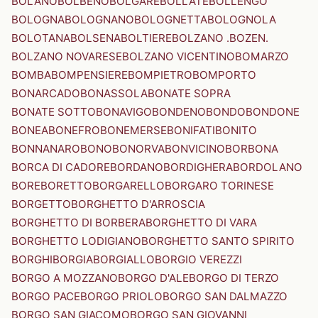
BOLANO
BOLBENO
BOLGARE
BOLLATE
BOLLENGO
BOLOGNA
BOLOGNANO
BOLOGNETTA
BOLOGNOLA
BOLOTANA
BOLSENA
BOLTIERE
BOLZANO .BOZEN.
BOLZANO NOVARESE
BOLZANO VICENTINO
BOMARZO
BOMBA
BOMPENSIERE
BOMPIETRO
BOMPORTO
BONARCADO
BONASSOLA
BONATE SOPRA
BONATE SOTTO
BONAVIGO
BONDENO
BONDO
BONDONE
BONEA
BONEFRO
BONEMERSE
BONIFATI
BONITO
BONNANARO
BONO
BONORVA
BONVICINO
BORBONA
BORCA DI CADORE
BORDANO
BORDIGHERA
BORDOLANO
BORE
BORETTO
BORGARELLO
BORGARO TORINESE
BORGETTO
BORGHETTO D'ARROSCIA
BORGHETTO DI BORBERA
BORGHETTO DI VARA
BORGHETTO LODIGIANO
BORGHETTO SANTO SPIRITO
BORGHI
BORGIA
BORGIALLO
BORGIO VEREZZI
BORGO A MOZZANO
BORGO D'ALE
BORGO DI TERZO
BORGO PACE
BORGO PRIOLO
BORGO SAN DALMAZZO
BORGO SAN GIACOMO
BORGO SAN GIOVANNI