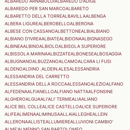
ALBAREDO ARNABOLDI
ALBAREDO D'ADIGE
ALBAREDO PER SAN MARCO
ALBARETO
ALBARETTO DELLA TORRE
ALBAVILLA
ALBENGA
ALBERA LIGURE
ALBEROBELLO
ALBERONA
ALBESE CON CASSANO
ALBETTONE
ALBI
ALBIANO
ALBIANO D'IVREA
ALBIATE
ALBIDONA
ALBIGNASEGO
ALBINEA
ALBINO
ALBIOLO
ALBISOLA SUPERIORE
ALBISSOLA MARINA
ALBIZZATE
ALBONESE
ALBOSAGGIA
ALBUGNANO
ALBUZZANO
ALCAMO
ALCARA LI FUSI
ALDENO
ALDINO .ALDEIN.
ALES
ALESSANDRIA
ALESSANDRIA DEL CARRETTO
ALESSANDRIA DELLA ROCCA
ALESSANO
ALEZIO
ALFANO
ALFEDENA
ALFIANELLO
ALFIANO NATTA
ALFONSINE
ALGHERO
ALGUA
ALI'
ALI' TERME
ALIA
ALIANO
ALICE BEL COLLE
ALICE CASTELLO
ALICE SUPERIORE
ALIFE
ALIMENA
ALIMINUSA
ALLAI
ALLEGHE
ALLEIN
ALLERONA
ALLISTE
ALLUMIERE
ALLUVIONI CAMBIO'
ALME'
ALMENNO SAN BARTOLOMEO