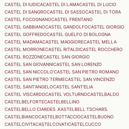
CASTEL DI IUDICA
CASTEL DI LAMA
CASTEL DI LUCIO
CASTEL DI SANGRO
CASTEL DI SASSO
CASTEL DI TORA
CASTEL FOCOGNANO
CASTEL FRENTANO
CASTEL GABBIANO
CASTEL GANDOLFO
CASTEL GIORGIO
CASTEL GOFFREDO
CASTEL GUELFO DI BOLOGNA
CASTEL MADAMA
CASTEL MAGGIORE
CASTEL MELLA
CASTEL MORRONE
CASTEL RITALDI
CASTEL ROCCHERO
CASTEL ROZZONE
CASTEL SAN GIORGIO
CASTEL SAN GIOVANNI
CASTEL SAN LORENZO
CASTEL SAN NICCOLO'
CASTEL SAN PIETRO ROMANO
CASTEL SAN PIETRO TERME
CASTEL SAN VINCENZO
CASTEL SANT'ANGELO
CASTEL SANT'ELIA
CASTEL VISCARDO
CASTEL VOLTURNO
CASTELBALDO
CASTELBELFORTE
CASTELBELLINO
CASTELBELLO CIARDES .KASTELBELL TSCHARS.
CASTELBIANCO
CASTELBOTTACCIO
CASTELBUONO
CASTELCIVITA
CASTELCOVATI
CASTELCUCCO