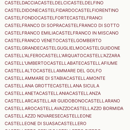
CASTELDACCIA
CASTELDELCI
CASTELDELFINO
CASTELDIDONE
CASTELFIDARDO
CASTELFIORENTINO
CASTELFONDO
CASTELFORTE
CASTELFRANCI
CASTELFRANCO DI SOPRA
CASTELFRANCO DI SOTTO
CASTELFRANCO EMILIA
CASTELFRANCO IN MISCANO
CASTELFRANCO VENETO
CASTELGOMBERTO
CASTELGRANDE
CASTELGUGLIELMO
CASTELGUIDONE
CASTELL'ALFERO
CASTELL'ARQUATO
CASTELL'AZZARA
CASTELL'UMBERTO
CASTELLABATE
CASTELLAFIUME
CASTELLALTO
CASTELLAMMARE DEL GOLFO
CASTELLAMMARE DI STABIA
CASTELLAMONTE
CASTELLANA GROTTE
CASTELLANA SICULA
CASTELLANETA
CASTELLANIA
CASTELLANZA
CASTELLAR
CASTELLAR GUIDOBONO
CASTELLARANO
CASTELLARO
CASTELLAVAZZO
CASTELLAZZO BORMIDA
CASTELLAZZO NOVARESE
CASTELLEONE
CASTELLEONE DI SUASA
CASTELLERO