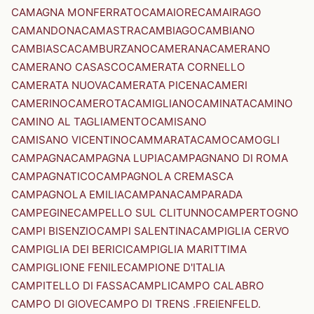
CAMAGNA MONFERRATO
CAMAIORE
CAMAIRAGO
CAMANDONA
CAMASTRA
CAMBIAGO
CAMBIANO
CAMBIASCA
CAMBURZANO
CAMERANA
CAMERANO
CAMERANO CASASCO
CAMERATA CORNELLO
CAMERATA NUOVA
CAMERATA PICENA
CAMERI
CAMERINO
CAMEROTA
CAMIGLIANO
CAMINATA
CAMINO
CAMINO AL TAGLIAMENTO
CAMISANO
CAMISANO VICENTINO
CAMMARATA
CAMO
CAMOGLI
CAMPAGNA
CAMPAGNA LUPIA
CAMPAGNANO DI ROMA
CAMPAGNATICO
CAMPAGNOLA CREMASCA
CAMPAGNOLA EMILIA
CAMPANA
CAMPARADA
CAMPEGINE
CAMPELLO SUL CLITUNNO
CAMPERTOGNO
CAMPI BISENZIO
CAMPI SALENTINA
CAMPIGLIA CERVO
CAMPIGLIA DEI BERICI
CAMPIGLIA MARITTIMA
CAMPIGLIONE FENILE
CAMPIONE D'ITALIA
CAMPITELLO DI FASSA
CAMPLI
CAMPO CALABRO
CAMPO DI GIOVE
CAMPO DI TRENS .FREIENFELD.