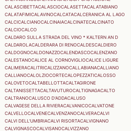
CALASCIBETTA
CALASCIO
CALASETTA
CALATABIANO
CALATAFIMI
CALAVINO
CALCATA
CALCERANICA AL LAGO
CALCI
CALCIANO
CALCINAIA
CALCINATE
CALCINATO
CALCIO
CALCO
CALDARO SULLA STRADA DEL VINO * KALTERN AN D
CALDAROLA
CALDERARA DI RENO
CALDES
CALDIERO
CALDOGNO
CALDONAZZO
CALENDASCO
CALENZANO
CALESTANO
CALICE AL CORNOVIGLIO
CALICE LIGURE
CALIMERA
CALITRI
CALIZZANO
CALLABIANA
CALLIANO
CALLIANO
CALOLZIOCORTE
CALOPEZZATI
CALOSSO
CALOVETO
CALTABELLOTTA
CALTAGIRONE
CALTANISSETTA
CALTAVUTURO
CALTIGNAGA
CALTO
CALTRANO
CALUSCO D'ADDA
CALUSO
CALVAGESE DELLA RIVIERA
CALVANICO
CALVATONE
CALVELLO
CALVENE
CALVENZANO
CALVERA
CALVI
CALVI DELL'UMBRIA
CALVI RISORTA
CALVIGNANO
CALVIGNASCO
CALVISANO
CALVIZZANO