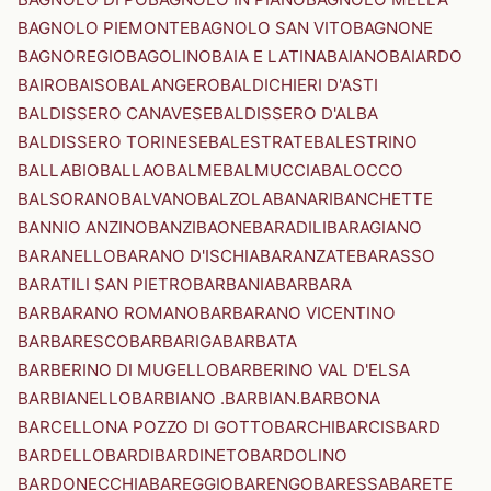
BAGNOLO PIEMONTE
BAGNOLO SAN VITO
BAGNONE
BAGNOREGIO
BAGOLINO
BAIA E LATINA
BAIANO
BAIARDO
BAIRO
BAISO
BALANGERO
BALDICHIERI D'ASTI
BALDISSERO CANAVESE
BALDISSERO D'ALBA
BALDISSERO TORINESE
BALESTRATE
BALESTRINO
BALLABIO
BALLAO
BALME
BALMUCCIA
BALOCCO
BALSORANO
BALVANO
BALZOLA
BANARI
BANCHETTE
BANNIO ANZINO
BANZI
BAONE
BARADILI
BARAGIANO
BARANELLO
BARANO D'ISCHIA
BARANZATE
BARASSO
BARATILI SAN PIETRO
BARBANIA
BARBARA
BARBARANO ROMANO
BARBARANO VICENTINO
BARBARESCO
BARBARIGA
BARBATA
BARBERINO DI MUGELLO
BARBERINO VAL D'ELSA
BARBIANELLO
BARBIANO .BARBIAN.
BARBONA
BARCELLONA POZZO DI GOTTO
BARCHI
BARCIS
BARD
BARDELLO
BARDI
BARDINETO
BARDOLINO
BARDONECCHIA
BAREGGIO
BARENGO
BARESSA
BARETE