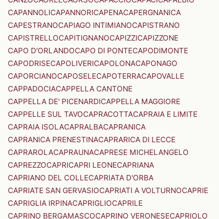
CAPANNOLI
CAPANNORI
CAPENA
CAPERGNANICA
CAPESTRANO
CAPIAGO INTIMIANO
CAPISTRANO
CAPISTRELLO
CAPITIGNANO
CAPIZZI
CAPIZZONE
CAPO D'ORLANDO
CAPO DI PONTE
CAPODIMONTE
CAPODRISE
CAPOLIVERI
CAPOLONA
CAPONAGO
CAPORCIANO
CAPOSELE
CAPOTERRA
CAPOVALLE
CAPPADOCIA
CAPPELLA CANTONE
CAPPELLA DE' PICENARDI
CAPPELLA MAGGIORE
CAPPELLE SUL TAVO
CAPRACOTTA
CAPRAIA E LIMITE
CAPRAIA ISOLA
CAPRALBA
CAPRANICA
CAPRANICA PRENESTINA
CAPRARICA DI LECCE
CAPRAROLA
CAPRAUNA
CAPRESE MICHELANGELO
CAPREZZO
CAPRI
CAPRI LEONE
CAPRIANA
CAPRIANO DEL COLLE
CAPRIATA D'ORBA
CAPRIATE SAN GERVASIO
CAPRIATI A VOLTURNO
CAPRIE
CAPRIGLIA IRPINA
CAPRIGLIO
CAPRILE
CAPRINO BERGAMASCO
CAPRINO VERONESE
CAPRIOLO