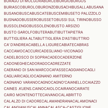
BURAGO DI MOLGORA
BURCEI
BURGIO
BURGOS
BURIASCO
BUROLO
BURONZO
BUSACHI
BUSALLA
BUSANA
BUSANO
BUSCA
BUSCATE
BUSCEMI
BUSETO PALIZZOLO
BUSNAGO
BUSSERO
BUSSETO
BUSSI SUL TIRINO
BUSSO
BUSSOLENGO
BUSSOLENO
BUSTO ARSIZIO
BUSTO GAROLFO
BUTERA
BUTI
BUTTAPIETRA
BUTTIGLIERA ALTA
BUTTIGLIERA D'ASTI
BUTTRIO
CA' D'ANDREA
CABELLA LIGURE
CABIATE
CABRAS
CACCAMO
CACCURI
CADEGLIANO-VICONAGO
CADELBOSCO DI SOPRA
CADEO
CADERZONE
CADONEGHE
CADORAGO
CADREZZATE
CAERANO DI SAN MARCO
CAFASSE
CAGGIANO
CAGLI
CAGLIARI
CAGLIO
CAGNANO AMITERNO
CAGNANO VARANO
CAGNO
CAGNO'
CAIANELLO
CAIAZZO
CAINES .KUENS.
CAINO
CAIOLO
CAIRANO
CAIRATE
CAIRO MONTENOTTE
CAIVANO
CALABRITTO
CALALZO DI CADORE
CALAMANDRANA
CALAMONACI
CALANGIANUS
CALANNA
CALASCA-CASTIGLIONE