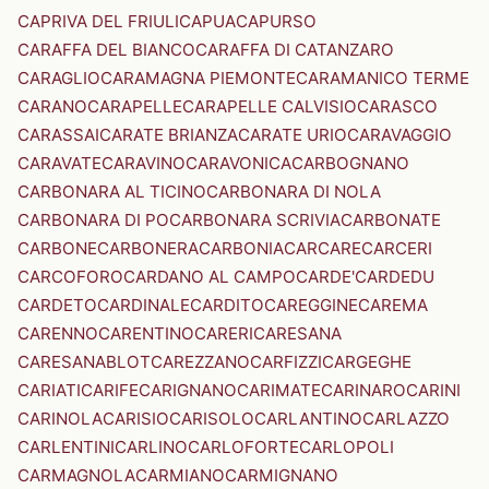
CAPRIVA DEL FRIULI
CAPUA
CAPURSO
CARAFFA DEL BIANCO
CARAFFA DI CATANZARO
CARAGLIO
CARAMAGNA PIEMONTE
CARAMANICO TERME
CARANO
CARAPELLE
CARAPELLE CALVISIO
CARASCO
CARASSAI
CARATE BRIANZA
CARATE URIO
CARAVAGGIO
CARAVATE
CARAVINO
CARAVONICA
CARBOGNANO
CARBONARA AL TICINO
CARBONARA DI NOLA
CARBONARA DI PO
CARBONARA SCRIVIA
CARBONATE
CARBONE
CARBONERA
CARBONIA
CARCARE
CARCERI
CARCOFORO
CARDANO AL CAMPO
CARDE'
CARDEDU
CARDETO
CARDINALE
CARDITO
CAREGGINE
CAREMA
CARENNO
CARENTINO
CARERI
CARESANA
CARESANABLOT
CAREZZANO
CARFIZZI
CARGEGHE
CARIATI
CARIFE
CARIGNANO
CARIMATE
CARINARO
CARINI
CARINOLA
CARISIO
CARISOLO
CARLANTINO
CARLAZZO
CARLENTINI
CARLINO
CARLOFORTE
CARLOPOLI
CARMAGNOLA
CARMIANO
CARMIGNANO