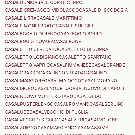
CASALDUNI
CASALE CORTE CERRO
CASALE CREMASCO-VIDOLASCO
CASALE DI SCODOSIA
CASALE LITTA
CASALE MARITTIMO
CASALE MONFERRATO
CASALE SUL SILE
CASALECCHIO DI RENO
CASALEGGIO BOIRO
CASALEGGIO NOVARA
CASALEONE
CASALETTO CEREDANO
CASALETTO DI SOPRA
CASALETTO LODIGIANO
CASALETTO SPARTANO
CASALETTO VAPRIO
CASALFIUMANESE
CASALGRANDE
CASALGRASSO
CASALINCONTRADA
CASALINO
CASALMAGGIORE
CASALMAIOCCO
CASALMORANO
CASALMORO
CASALNOCETO
CASALNUOVO DI NAPOLI
CASALNUOVO MONTEROTARO
CASALOLDO
CASALPUSTERLENGO
CASALROMANO
CASALSERUGO
CASALUCE
CASALVECCHIO DI PUGLIA
CASALVECCHIO SICULO
CASALVIERI
CASALVOLONE
CASALZUIGNO
CASAMARCIANO
CASAMASSIMA