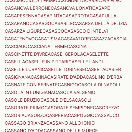
CASAMICCIOLA TERME
CASANDRINO
CASANOVA ELVO
CASANOVA LERRONE
CASANOVA LONATI
CASAPE
CASAPESENNA
CASAPINTA
CASAPROTA
CASAPULLA
CASARANO
CASARGO
CASARILE
CASARSA DELLA DELIZIA
CASARZA LIGURE
CASASCO
CASASCO D'INTELVI
CASATENOVO
CASATISMA
CASAVATORE
CASAZZA
CASCIA
CASCIAGO
CASCIANA TERME
CASCINA
CASCINETTE D'IVREA
CASEI GEROLA
CASELETTE
CASELLA
CASELLE IN PITTARI
CASELLE LANDI
CASELLE LURANI
CASELLE TORINESE
CASERTA
CASIER
CASIGNANA
CASINA
CASIRATE D'ADDA
CASLINO D'ERBA
CASNATE CON BERNATE
CASNIGO
CASOLA DI NAPOLI
CASOLA IN LUNIGIANA
CASOLA VALSENIO
CASOLE BRUZIO
CASOLE D'ELSA
CASOLI
CASORATE PRIMO
CASORATE SEMPIONE
CASOREZZO
CASORIA
CASORZO
CASPERIA
CASPOGGIO
CASSACCO
CASSAGO BRIANZA
CASSANO ALLO IONIO
CASSANO D'ADDA
CASSANO DELLE MURGE