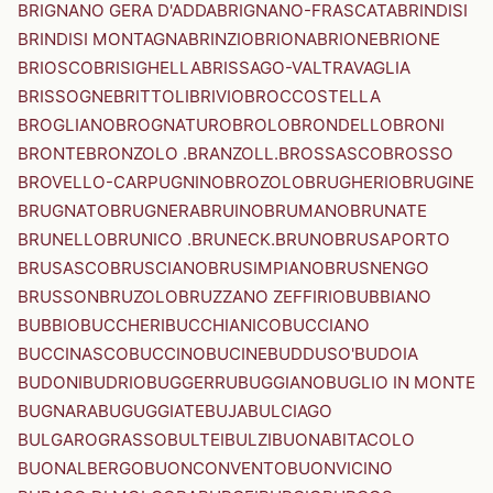
BRIGNANO GERA D'ADDA
BRIGNANO-FRASCATA
BRINDISI
BRINDISI MONTAGNA
BRINZIO
BRIONA
BRIONE
BRIONE
BRIOSCO
BRISIGHELLA
BRISSAGO-VALTRAVAGLIA
BRISSOGNE
BRITTOLI
BRIVIO
BROCCOSTELLA
BROGLIANO
BROGNATURO
BROLO
BRONDELLO
BRONI
BRONTE
BRONZOLO .BRANZOLL.
BROSSASCO
BROSSO
BROVELLO-CARPUGNINO
BROZOLO
BRUGHERIO
BRUGINE
BRUGNATO
BRUGNERA
BRUINO
BRUMANO
BRUNATE
BRUNELLO
BRUNICO .BRUNECK.
BRUNO
BRUSAPORTO
BRUSASCO
BRUSCIANO
BRUSIMPIANO
BRUSNENGO
BRUSSON
BRUZOLO
BRUZZANO ZEFFIRIO
BUBBIANO
BUBBIO
BUCCHERI
BUCCHIANICO
BUCCIANO
BUCCINASCO
BUCCINO
BUCINE
BUDDUSO'
BUDOIA
BUDONI
BUDRIO
BUGGERRU
BUGGIANO
BUGLIO IN MONTE
BUGNARA
BUGUGGIATE
BUJA
BULCIAGO
BULGAROGRASSO
BULTEI
BULZI
BUONABITACOLO
BUONALBERGO
BUONCONVENTO
BUONVICINO