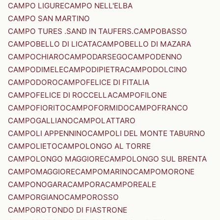
CAMPO LIGURE
CAMPO NELL'ELBA
CAMPO SAN MARTINO
CAMPO TURES .SAND IN TAUFERS.
CAMPOBASSO
CAMPOBELLO DI LICATA
CAMPOBELLO DI MAZARA
CAMPOCHIARO
CAMPODARSEGO
CAMPODENNO
CAMPODIMELE
CAMPODIPIETRA
CAMPODOLCINO
CAMPODORO
CAMPOFELICE DI FITALIA
CAMPOFELICE DI ROCCELLA
CAMPOFILONE
CAMPOFIORITO
CAMPOFORMIDO
CAMPOFRANCO
CAMPOGALLIANO
CAMPOLATTARO
CAMPOLI APPENNINO
CAMPOLI DEL MONTE TABURNO
CAMPOLIETO
CAMPOLONGO AL TORRE
CAMPOLONGO MAGGIORE
CAMPOLONGO SUL BRENTA
CAMPOMAGGIORE
CAMPOMARINO
CAMPOMORONE
CAMPONOGARA
CAMPORA
CAMPOREALE
CAMPORGIANO
CAMPOROSSO
CAMPOROTONDO DI FIASTRONE