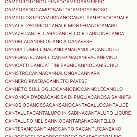
CAMPOROTONDO ETNEO
CAMPOSAMPIERO
CAMPOSANO
CAMPOSANTO
CAMPOSPINOSO
CAMPOTOSTO
CAMUGNANO
CANAL SAN BOVO
CANALE
CANALE D'AGORDO
CANALE MONTERANO
CANARO
CANAZEI
CANCELLARA
CANCELLO ED ARNONE
CANDA
CANDELA
CANDELO
CANDIA CANAVESE
CANDIA LOMELLINA
CANDIANA
CANDIDA
CANDIOLO
CANEGRATE
CANELLI
CANEPINA
CANEVA
CANEVINO
CANICATTI'
CANICATTINI BAGNI
CANINO
CANISCHIO
CANISTRO
CANNA
CANNALONGA
CANNARA
CANNERO RIVIERA
CANNETO PAVESE
CANNETO SULL'OGLIO
CANNOBIO
CANNOLE
CANOLO
CANONICA D'ADDA
CANOSA DI PUGLIA
CANOSA SANNITA
CANOSIO
CANOSSA
CANSANO
CANTAGALLO
CANTALICE
CANTALUPA
CANTALUPO IN SABINA
CANTALUPO LIGURE
CANTALUPO NEL SANNIO
CANTARANA
CANTELLO
CANTERANO
CANTIANO
CANTOIRA
CANTU'
CANZANO
CANZO
CAORLE
CAORSO
CAPACCIO
CAPACI
CAPALBIO