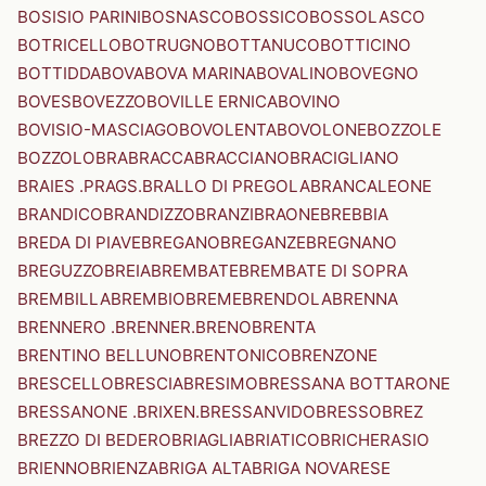
BOSISIO PARINI
BOSNASCO
BOSSICO
BOSSOLASCO
BOTRICELLO
BOTRUGNO
BOTTANUCO
BOTTICINO
BOTTIDDA
BOVA
BOVA MARINA
BOVALINO
BOVEGNO
BOVES
BOVEZZO
BOVILLE ERNICA
BOVINO
BOVISIO-MASCIAGO
BOVOLENTA
BOVOLONE
BOZZOLE
BOZZOLO
BRA
BRACCA
BRACCIANO
BRACIGLIANO
BRAIES .PRAGS.
BRALLO DI PREGOLA
BRANCALEONE
BRANDICO
BRANDIZZO
BRANZI
BRAONE
BREBBIA
BREDA DI PIAVE
BREGANO
BREGANZE
BREGNANO
BREGUZZO
BREIA
BREMBATE
BREMBATE DI SOPRA
BREMBILLA
BREMBIO
BREME
BRENDOLA
BRENNA
BRENNERO .BRENNER.
BRENO
BRENTA
BRENTINO BELLUNO
BRENTONICO
BRENZONE
BRESCELLO
BRESCIA
BRESIMO
BRESSANA BOTTARONE
BRESSANONE .BRIXEN.
BRESSANVIDO
BRESSO
BREZ
BREZZO DI BEDERO
BRIAGLIA
BRIATICO
BRICHERASIO
BRIENNO
BRIENZA
BRIGA ALTA
BRIGA NOVARESE