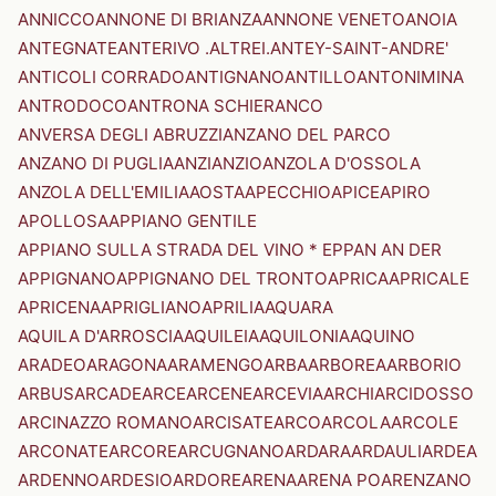
ANNICCO
ANNONE DI BRIANZA
ANNONE VENETO
ANOIA
ANTEGNATE
ANTERIVO .ALTREI.
ANTEY-SAINT-ANDRE'
ANTICOLI CORRADO
ANTIGNANO
ANTILLO
ANTONIMINA
ANTRODOCO
ANTRONA SCHIERANCO
ANVERSA DEGLI ABRUZZI
ANZANO DEL PARCO
ANZANO DI PUGLIA
ANZI
ANZIO
ANZOLA D'OSSOLA
ANZOLA DELL'EMILIA
AOSTA
APECCHIO
APICE
APIRO
APOLLOSA
APPIANO GENTILE
APPIANO SULLA STRADA DEL VINO * EPPAN AN DER
APPIGNANO
APPIGNANO DEL TRONTO
APRICA
APRICALE
APRICENA
APRIGLIANO
APRILIA
AQUARA
AQUILA D'ARROSCIA
AQUILEIA
AQUILONIA
AQUINO
ARADEO
ARAGONA
ARAMENGO
ARBA
ARBOREA
ARBORIO
ARBUS
ARCADE
ARCE
ARCENE
ARCEVIA
ARCHI
ARCIDOSSO
ARCINAZZO ROMANO
ARCISATE
ARCO
ARCOLA
ARCOLE
ARCONATE
ARCORE
ARCUGNANO
ARDARA
ARDAULI
ARDEA
ARDENNO
ARDESIO
ARDORE
ARENA
ARENA PO
ARENZANO