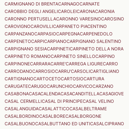
CARMIGNANO DI BRENTA
CARNAGO
CARNATE
CAROBBIO DEGLI ANGELI
CAROLEI
CARONA
CARONIA
CARONNO PERTUSELLA
CARONNO VARESINO
CAROSINO
CAROVIGNO
CAROVILLI
CARPANETO PIACENTINO
CARPANZANO
CARPASIO
CARPEGNA
CARPENEDOLO
CARPENETO
CARPI
CARPIANO
CARPIGNANO SALENTINO
CARPIGNANO SESIA
CARPINETI
CARPINETO DELLA NORA
CARPINETO ROMANO
CARPINETO SINELLO
CARPINO
CARPINONE
CARRARA
CARRE'
CARREGA LIGURE
CARRO
CARRODANO
CARROSIO
CARRU'
CARSOLI
CARTIGLIANO
CARTIGNANO
CARTOCETO
CARTOSIO
CARTURA
CARUGATE
CARUGO
CARUNCHIO
CARVICO
CARZANO
CASABONA
CASACALENDA
CASACANDITELLA
CASAGIOVE
CASAL CERMELLI
CASAL DI PRINCIPE
CASAL VELINO
CASALANGUIDA
CASALATTICO
CASALBELTRAME
CASALBORDINO
CASALBORE
CASALBORGONE
CASALBUONO
CASALBUTTANO ED UNITI
CASALCIPRANO