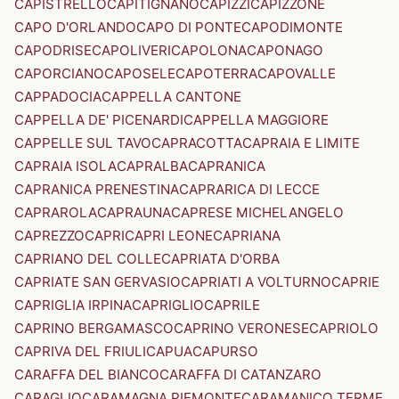
CAPISTRELLO
CAPITIGNANO
CAPIZZI
CAPIZZONE
CAPO D'ORLANDO
CAPO DI PONTE
CAPODIMONTE
CAPODRISE
CAPOLIVERI
CAPOLONA
CAPONAGO
CAPORCIANO
CAPOSELE
CAPOTERRA
CAPOVALLE
CAPPADOCIA
CAPPELLA CANTONE
CAPPELLA DE' PICENARDI
CAPPELLA MAGGIORE
CAPPELLE SUL TAVO
CAPRACOTTA
CAPRAIA E LIMITE
CAPRAIA ISOLA
CAPRALBA
CAPRANICA
CAPRANICA PRENESTINA
CAPRARICA DI LECCE
CAPRAROLA
CAPRAUNA
CAPRESE MICHELANGELO
CAPREZZO
CAPRI
CAPRI LEONE
CAPRIANA
CAPRIANO DEL COLLE
CAPRIATA D'ORBA
CAPRIATE SAN GERVASIO
CAPRIATI A VOLTURNO
CAPRIE
CAPRIGLIA IRPINA
CAPRIGLIO
CAPRILE
CAPRINO BERGAMASCO
CAPRINO VERONESE
CAPRIOLO
CAPRIVA DEL FRIULI
CAPUA
CAPURSO
CARAFFA DEL BIANCO
CARAFFA DI CATANZARO
CARAGLIO
CARAMAGNA PIEMONTE
CARAMANICO TERME