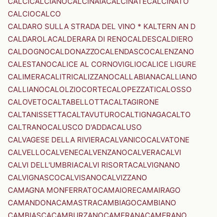
CALCI
CALCIANO
CALCINAIA
CALCINATE
CALCINATO
CALCIO
CALCO
CALDARO SULLA STRADA DEL VINO * KALTERN AN D
CALDAROLA
CALDERARA DI RENO
CALDES
CALDIERO
CALDOGNO
CALDONAZZO
CALENDASCO
CALENZANO
CALESTANO
CALICE AL CORNOVIGLIO
CALICE LIGURE
CALIMERA
CALITRI
CALIZZANO
CALLABIANA
CALLIANO
CALLIANO
CALOLZIOCORTE
CALOPEZZATI
CALOSSO
CALOVETO
CALTABELLOTTA
CALTAGIRONE
CALTANISSETTA
CALTAVUTURO
CALTIGNAGA
CALTO
CALTRANO
CALUSCO D'ADDA
CALUSO
CALVAGESE DELLA RIVIERA
CALVANICO
CALVATONE
CALVELLO
CALVENE
CALVENZANO
CALVERA
CALVI
CALVI DELL'UMBRIA
CALVI RISORTA
CALVIGNANO
CALVIGNASCO
CALVISANO
CALVIZZANO
CAMAGNA MONFERRATO
CAMAIORE
CAMAIRAGO
CAMANDONA
CAMASTRA
CAMBIAGO
CAMBIANO
CAMBIASCA
CAMBURZANO
CAMERANA
CAMERANO