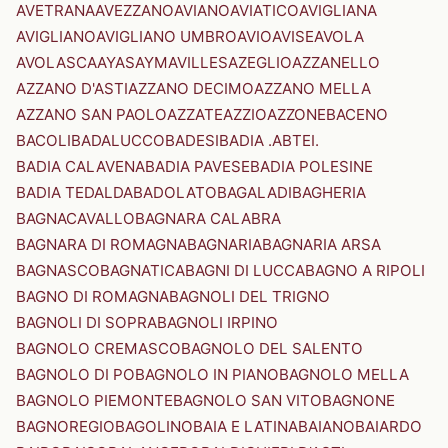
AVETRANA
AVEZZANO
AVIANO
AVIATICO
AVIGLIANA
AVIGLIANO
AVIGLIANO UMBRO
AVIO
AVISE
AVOLA
AVOLASCA
AYAS
AYMAVILLES
AZEGLIO
AZZANELLO
AZZANO D'ASTI
AZZANO DECIMO
AZZANO MELLA
AZZANO SAN PAOLO
AZZATE
AZZIO
AZZONE
BACENO
BACOLI
BADALUCCO
BADESI
BADIA .ABTEI.
BADIA CALAVENA
BADIA PAVESE
BADIA POLESINE
BADIA TEDALDA
BADOLATO
BAGALADI
BAGHERIA
BAGNACAVALLO
BAGNARA CALABRA
BAGNARA DI ROMAGNA
BAGNARIA
BAGNARIA ARSA
BAGNASCO
BAGNATICA
BAGNI DI LUCCA
BAGNO A RIPOLI
BAGNO DI ROMAGNA
BAGNOLI DEL TRIGNO
BAGNOLI DI SOPRA
BAGNOLI IRPINO
BAGNOLO CREMASCO
BAGNOLO DEL SALENTO
BAGNOLO DI PO
BAGNOLO IN PIANO
BAGNOLO MELLA
BAGNOLO PIEMONTE
BAGNOLO SAN VITO
BAGNONE
BAGNOREGIO
BAGOLINO
BAIA E LATINA
BAIANO
BAIARDO