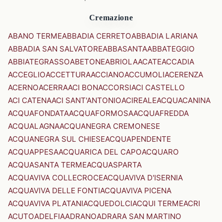
Cremazione
ABANO TERME
ABBADIA CERRETO
ABBADIA LARIANA
ABBADIA SAN SALVATORE
ABBASANTA
ABBATEGGIO
ABBIATEGRASSO
ABETONE
ABRIOLA
ACATE
ACCADIA
ACCEGLIO
ACCETTURA
ACCIANO
ACCUMOLI
ACERENZA
ACERNO
ACERRA
ACI BONACCORSI
ACI CASTELLO
ACI CATENA
ACI SANT'ANTONIO
ACIREALE
ACQUACANINA
ACQUAFONDATA
ACQUAFORMOSA
ACQUAFREDDA
ACQUALAGNA
ACQUANEGRA CREMONESE
ACQUANEGRA SUL CHIESE
ACQUAPENDENTE
ACQUAPPESA
ACQUARICA DEL CAPO
ACQUARO
ACQUASANTA TERME
ACQUASPARTA
ACQUAVIVA COLLECROCE
ACQUAVIVA D'ISERNIA
ACQUAVIVA DELLE FONTI
ACQUAVIVA PICENA
ACQUAVIVA PLATANI
ACQUEDOLCI
ACQUI TERME
ACRI
ACUTO
ADELFIA
ADRANO
ADRARA SAN MARTINO