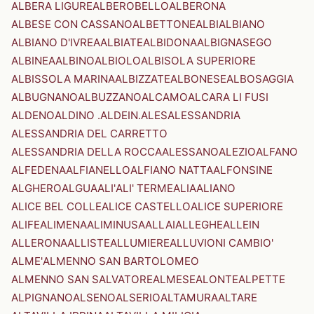
ALBERA LIGURE
ALBEROBELLO
ALBERONA
ALBESE CON CASSANO
ALBETTONE
ALBI
ALBIANO
ALBIANO D'IVREA
ALBIATE
ALBIDONA
ALBIGNASEGO
ALBINEA
ALBINO
ALBIOLO
ALBISOLA SUPERIORE
ALBISSOLA MARINA
ALBIZZATE
ALBONESE
ALBOSAGGIA
ALBUGNANO
ALBUZZANO
ALCAMO
ALCARA LI FUSI
ALDENO
ALDINO .ALDEIN.
ALES
ALESSANDRIA
ALESSANDRIA DEL CARRETTO
ALESSANDRIA DELLA ROCCA
ALESSANO
ALEZIO
ALFANO
ALFEDENA
ALFIANELLO
ALFIANO NATTA
ALFONSINE
ALGHERO
ALGUA
ALI'
ALI' TERME
ALIA
ALIANO
ALICE BEL COLLE
ALICE CASTELLO
ALICE SUPERIORE
ALIFE
ALIMENA
ALIMINUSA
ALLAI
ALLEGHE
ALLEIN
ALLERONA
ALLISTE
ALLUMIERE
ALLUVIONI CAMBIO'
ALME'
ALMENNO SAN BARTOLOMEO
ALMENNO SAN SALVATORE
ALMESE
ALONTE
ALPETTE
ALPIGNANO
ALSENO
ALSERIO
ALTAMURA
ALTARE