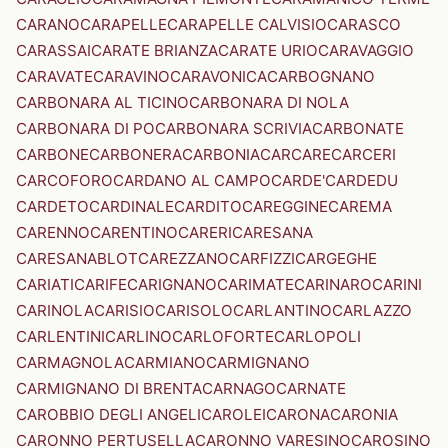
CARANO
CARAPELLE
CARAPELLE CALVISIO
CARASCO
CARASSAI
CARATE BRIANZA
CARATE URIO
CARAVAGGIO
CARAVATE
CARAVINO
CARAVONICA
CARBOGNANO
CARBONARA AL TICINO
CARBONARA DI NOLA
CARBONARA DI PO
CARBONARA SCRIVIA
CARBONATE
CARBONE
CARBONERA
CARBONIA
CARCARE
CARCERI
CARCOFORO
CARDANO AL CAMPO
CARDE'
CARDEDU
CARDETO
CARDINALE
CARDITO
CAREGGINE
CAREMA
CARENNO
CARENTINO
CARERI
CARESANA
CARESANABLOT
CAREZZANO
CARFIZZI
CARGEGHE
CARIATI
CARIFE
CARIGNANO
CARIMATE
CARINARO
CARINI
CARINOLA
CARISIO
CARISOLO
CARLANTINO
CARLAZZO
CARLENTINI
CARLINO
CARLOFORTE
CARLOPOLI
CARMAGNOLA
CARMIANO
CARMIGNANO
CARMIGNANO DI BRENTA
CARNAGO
CARNATE
CAROBBIO DEGLI ANGELI
CAROLEI
CARONA
CARONIA
CARONNO PERTUSELLA
CARONNO VARESINO
CAROSINO