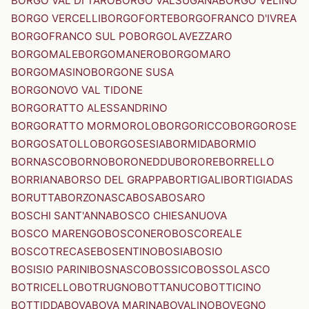
BORGO VAL DI TARO
BORGO VALSUGANA
BORGO VELINO
BORGO VERCELLI
BORGOFORTE
BORGOFRANCO D'IVREA
BORGOFRANCO SUL PO
BORGOLAVEZZARO
BORGOMALE
BORGOMANERO
BORGOMARO
BORGOMASINO
BORGONE SUSA
BORGONOVO VAL TIDONE
BORGORATTO ALESSANDRINO
BORGORATTO MORMOROLO
BORGORICCO
BORGOROSE
BORGOSATOLLO
BORGOSESIA
BORMIDA
BORMIO
BORNASCO
BORNO
BORONEDDU
BORORE
BORRELLO
BORRIANA
BORSO DEL GRAPPA
BORTIGALI
BORTIGIADAS
BORUTTA
BORZONASCA
BOSA
BOSARO
BOSCHI SANT'ANNA
BOSCO CHIESANUOVA
BOSCO MARENGO
BOSCONERO
BOSCOREALE
BOSCOTRECASE
BOSENTINO
BOSIA
BOSIO
BOSISIO PARINI
BOSNASCO
BOSSICO
BOSSOLASCO
BOTRICELLO
BOTRUGNO
BOTTANUCO
BOTTICINO
BOTTIDDA
BOVA
BOVA MARINA
BOVALINO
BOVEGNO