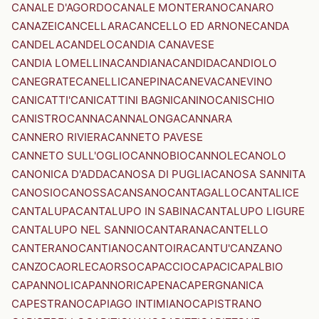
CANALE D'AGORDO
CANALE MONTERANO
CANARO
CANAZEI
CANCELLARA
CANCELLO ED ARNONE
CANDA
CANDELA
CANDELO
CANDIA CANAVESE
CANDIA LOMELLINA
CANDIANA
CANDIDA
CANDIOLO
CANEGRATE
CANELLI
CANEPINA
CANEVA
CANEVINO
CANICATTI'
CANICATTINI BAGNI
CANINO
CANISCHIO
CANISTRO
CANNA
CANNALONGA
CANNARA
CANNERO RIVIERA
CANNETO PAVESE
CANNETO SULL'OGLIO
CANNOBIO
CANNOLE
CANOLO
CANONICA D'ADDA
CANOSA DI PUGLIA
CANOSA SANNITA
CANOSIO
CANOSSA
CANSANO
CANTAGALLO
CANTALICE
CANTALUPA
CANTALUPO IN SABINA
CANTALUPO LIGURE
CANTALUPO NEL SANNIO
CANTARANA
CANTELLO
CANTERANO
CANTIANO
CANTOIRA
CANTU'
CANZANO
CANZO
CAORLE
CAORSO
CAPACCIO
CAPACI
CAPALBIO
CAPANNOLI
CAPANNORI
CAPENA
CAPERGNANICA
CAPESTRANO
CAPIAGO INTIMIANO
CAPISTRANO