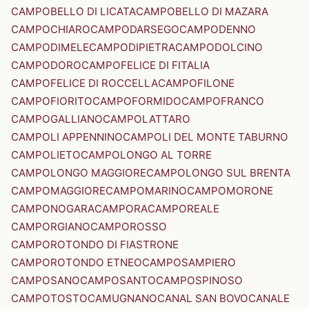
CAMPOBELLO DI LICATA
CAMPOBELLO DI MAZARA
CAMPOCHIARO
CAMPODARSEGO
CAMPODENNO
CAMPODIMELE
CAMPODIPIETRA
CAMPODOLCINO
CAMPODORO
CAMPOFELICE DI FITALIA
CAMPOFELICE DI ROCCELLA
CAMPOFILONE
CAMPOFIORITO
CAMPOFORMIDO
CAMPOFRANCO
CAMPOGALLIANO
CAMPOLATTARO
CAMPOLI APPENNINO
CAMPOLI DEL MONTE TABURNO
CAMPOLIETO
CAMPOLONGO AL TORRE
CAMPOLONGO MAGGIORE
CAMPOLONGO SUL BRENTA
CAMPOMAGGIORE
CAMPOMARINO
CAMPOMORONE
CAMPONOGARA
CAMPORA
CAMPOREALE
CAMPORGIANO
CAMPOROSSO
CAMPOROTONDO DI FIASTRONE
CAMPOROTONDO ETNEO
CAMPOSAMPIERO
CAMPOSANO
CAMPOSANTO
CAMPOSPINOSO
CAMPOTOSTO
CAMUGNANO
CANAL SAN BOVO
CANALE