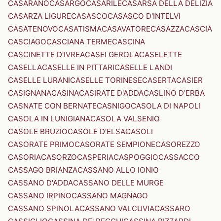
CASARANO
CASARGO
CASARILE
CASARSA DELLA DELIZIA
CASARZA LIGURE
CASASCO
CASASCO D'INTELVI
CASATENOVO
CASATISMA
CASAVATORE
CASAZZA
CASCIA
CASCIAGO
CASCIANA TERME
CASCINA
CASCINETTE D'IVREA
CASEI GEROLA
CASELETTE
CASELLA
CASELLE IN PITTARI
CASELLE LANDI
CASELLE LURANI
CASELLE TORINESE
CASERTA
CASIER
CASIGNANA
CASINA
CASIRATE D'ADDA
CASLINO D'ERBA
CASNATE CON BERNATE
CASNIGO
CASOLA DI NAPOLI
CASOLA IN LUNIGIANA
CASOLA VALSENIO
CASOLE BRUZIO
CASOLE D'ELSA
CASOLI
CASORATE PRIMO
CASORATE SEMPIONE
CASOREZZO
CASORIA
CASORZO
CASPERIA
CASPOGGIO
CASSACCO
CASSAGO BRIANZA
CASSANO ALLO IONIO
CASSANO D'ADDA
CASSANO DELLE MURGE
CASSANO IRPINO
CASSANO MAGNAGO
CASSANO SPINOLA
CASSANO VALCUVIA
CASSARO