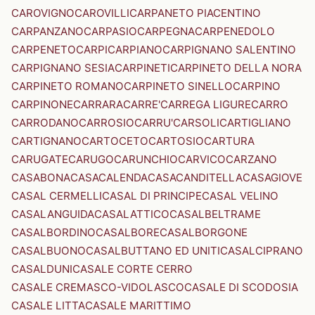
CAROVIGNO
CAROVILLI
CARPANETO PIACENTINO
CARPANZANO
CARPASIO
CARPEGNA
CARPENEDOLO
CARPENETO
CARPI
CARPIANO
CARPIGNANO SALENTINO
CARPIGNANO SESIA
CARPINETI
CARPINETO DELLA NORA
CARPINETO ROMANO
CARPINETO SINELLO
CARPINO
CARPINONE
CARRARA
CARRE'
CARREGA LIGURE
CARRO
CARRODANO
CARROSIO
CARRU'
CARSOLI
CARTIGLIANO
CARTIGNANO
CARTOCETO
CARTOSIO
CARTURA
CARUGATE
CARUGO
CARUNCHIO
CARVICO
CARZANO
CASABONA
CASACALENDA
CASACANDITELLA
CASAGIOVE
CASAL CERMELLI
CASAL DI PRINCIPE
CASAL VELINO
CASALANGUIDA
CASALATTICO
CASALBELTRAME
CASALBORDINO
CASALBORE
CASALBORGONE
CASALBUONO
CASALBUTTANO ED UNITI
CASALCIPRANO
CASALDUNI
CASALE CORTE CERRO
CASALE CREMASCO-VIDOLASCO
CASALE DI SCODOSIA
CASALE LITTA
CASALE MARITTIMO