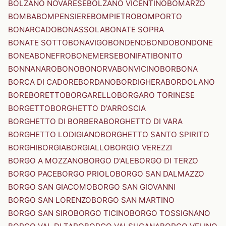
BOLZANO NOVARESE
BOLZANO VICENTINO
BOMARZO
BOMBA
BOMPENSIERE
BOMPIETRO
BOMPORTO
BONARCADO
BONASSOLA
BONATE SOPRA
BONATE SOTTO
BONAVIGO
BONDENO
BONDO
BONDONE
BONEA
BONEFRO
BONEMERSE
BONIFATI
BONITO
BONNANARO
BONO
BONORVA
BONVICINO
BORBONA
BORCA DI CADORE
BORDANO
BORDIGHERA
BORDOLANO
BORE
BORETTO
BORGARELLO
BORGARO TORINESE
BORGETTO
BORGHETTO D'ARROSCIA
BORGHETTO DI BORBERA
BORGHETTO DI VARA
BORGHETTO LODIGIANO
BORGHETTO SANTO SPIRITO
BORGHI
BORGIA
BORGIALLO
BORGIO VEREZZI
BORGO A MOZZANO
BORGO D'ALE
BORGO DI TERZO
BORGO PACE
BORGO PRIOLO
BORGO SAN DALMAZZO
BORGO SAN GIACOMO
BORGO SAN GIOVANNI
BORGO SAN LORENZO
BORGO SAN MARTINO
BORGO SAN SIRO
BORGO TICINO
BORGO TOSSIGNANO