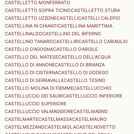
CASTELLETTO MONFERRATO
CASTELLETTO SOPRA TICINO
CASTELLETTO STURA
CASTELLETTO UZZONE
CASTELLI
CASTELLI CALEPIO
CASTELLINA IN CHIANTI
CASTELLINA MARITTIMA
CASTELLINALDO
CASTELLINO DEL BIFERNO
CASTELLINO TANARO
CASTELLIRI
CASTELLO CABIAGLIO
CASTELLO D'AGOGNA
CASTELLO D'ARGILE
CASTELLO DEL MATESE
CASTELLO DELL'ACQUA
CASTELLO DI ANNONE
CASTELLO DI BRIANZA
CASTELLO DI CISTERNA
CASTELLO DI GODEGO
CASTELLO DI SERRAVALLE
CASTELLO TESINO
CASTELLO-MOLINA DI FIEMME
CASTELLUCCHIO
CASTELLUCCIO DEI SAURI
CASTELLUCCIO INFERIORE
CASTELLUCCIO SUPERIORE
CASTELLUCCIO VALMAGGIORE
CASTELMAGNO
CASTELMARTE
CASTELMASSA
CASTELMAURO
CASTELMEZZANO
CASTELMOLA
CASTELNOVETTO