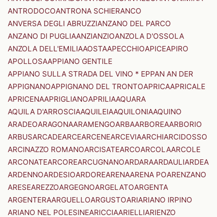
ANTRODOCO
ANTRONA SCHIERANCO
ANVERSA DEGLI ABRUZZI
ANZANO DEL PARCO
ANZANO DI PUGLIA
ANZI
ANZIO
ANZOLA D'OSSOLA
ANZOLA DELL'EMILIA
AOSTA
APECCHIO
APICE
APIRO
APOLLOSA
APPIANO GENTILE
APPIANO SULLA STRADA DEL VINO * EPPAN AN DER
APPIGNANO
APPIGNANO DEL TRONTO
APRICA
APRICALE
APRICENA
APRIGLIANO
APRILIA
AQUARA
AQUILA D'ARROSCIA
AQUILEIA
AQUILONIA
AQUINO
ARADEO
ARAGONA
ARAMENGO
ARBA
ARBOREA
ARBORIO
ARBUS
ARCADE
ARCE
ARCENE
ARCEVIA
ARCHI
ARCIDOSSO
ARCINAZZO ROMANO
ARCISATE
ARCO
ARCOLA
ARCOLE
ARCONATE
ARCORE
ARCUGNANO
ARDARA
ARDAULI
ARDEA
ARDENNO
ARDESIO
ARDORE
ARENA
ARENA PO
ARENZANO
ARESE
AREZZO
ARGEGNO
ARGELATO
ARGENTA
ARGENTERA
ARGUELLO
ARGUSTO
ARI
ARIANO IRPINO
ARIANO NEL POLESINE
ARICCIA
ARIELLI
ARIENZO