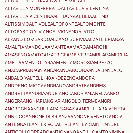
ALTAVILLA IRPINA
ALTAVILLA MILICIA
ALTAVILLA MONFERRATO
ALTAVILLA SILENTINA
ALTAVILLA VICENTINA
ALTIDONA
ALTILIA
ALTINO
ALTISSIMO
ALTIVOLE
ALTOFONTE
ALTOMONTE
ALTOPASCIO
ALVIANO
ALVIGNANO
ALVITO
ALZANO LOMBARDO
ALZANO SCRIVIA
ALZATE BRIANZA
AMALFI
AMANDOLA
AMANTEA
AMARO
AMARONI
AMASENO
AMATO
AMATRICE
AMBIVERE
AMBLAR
AMEGLIA
AMELIA
AMENDOLARA
AMENO
AMOROSI
AMPEZZO
ANACAPRI
ANAGNI
ANCARANO
ANCONA
ANDALI
ANDALO
ANDALO VALTELLINO
ANDEZENO
ANDORA
ANDORNO MICCA
ANDRANO
ANDRATE
ANDREIS
ANDRETTA
ANDRIA
ANDRIANO .ANDRIAN.
ANELA
ANFO
ANGERA
ANGHIARI
ANGIARI
ANGOLO TERME
ANGRI
ANGROGNA
ANGUILLARA SABAZIA
ANGUILLARA VENETA
ANNICCO
ANNONE DI BRIANZA
ANNONE VENETO
ANOIA
ANTEGNATE
ANTERIVO .ALTREI.
ANTEY-SAINT-ANDRE'
ANTICOLI CORRADO
ANTIGNANO
ANTILLO
ANTONIMINA