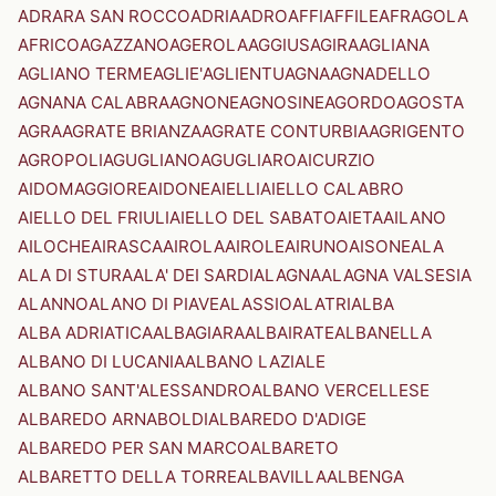
ADRARA SAN ROCCO
ADRIA
ADRO
AFFI
AFFILE
AFRAGOLA
AFRICO
AGAZZANO
AGEROLA
AGGIUS
AGIRA
AGLIANA
AGLIANO TERME
AGLIE'
AGLIENTU
AGNA
AGNADELLO
AGNANA CALABRA
AGNONE
AGNOSINE
AGORDO
AGOSTA
AGRA
AGRATE BRIANZA
AGRATE CONTURBIA
AGRIGENTO
AGROPOLI
AGUGLIANO
AGUGLIARO
AICURZIO
AIDOMAGGIORE
AIDONE
AIELLI
AIELLO CALABRO
AIELLO DEL FRIULI
AIELLO DEL SABATO
AIETA
AILANO
AILOCHE
AIRASCA
AIROLA
AIROLE
AIRUNO
AISONE
ALA
ALA DI STURA
ALA' DEI SARDI
ALAGNA
ALAGNA VALSESIA
ALANNO
ALANO DI PIAVE
ALASSIO
ALATRI
ALBA
ALBA ADRIATICA
ALBAGIARA
ALBAIRATE
ALBANELLA
ALBANO DI LUCANIA
ALBANO LAZIALE
ALBANO SANT'ALESSANDRO
ALBANO VERCELLESE
ALBAREDO ARNABOLDI
ALBAREDO D'ADIGE
ALBAREDO PER SAN MARCO
ALBARETO
ALBARETTO DELLA TORRE
ALBAVILLA
ALBENGA