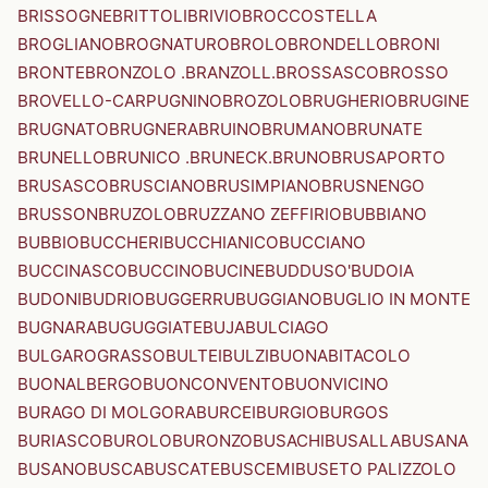
BRISSOGNE
BRITTOLI
BRIVIO
BROCCOSTELLA
BROGLIANO
BROGNATURO
BROLO
BRONDELLO
BRONI
BRONTE
BRONZOLO .BRANZOLL.
BROSSASCO
BROSSO
BROVELLO-CARPUGNINO
BROZOLO
BRUGHERIO
BRUGINE
BRUGNATO
BRUGNERA
BRUINO
BRUMANO
BRUNATE
BRUNELLO
BRUNICO .BRUNECK.
BRUNO
BRUSAPORTO
BRUSASCO
BRUSCIANO
BRUSIMPIANO
BRUSNENGO
BRUSSON
BRUZOLO
BRUZZANO ZEFFIRIO
BUBBIANO
BUBBIO
BUCCHERI
BUCCHIANICO
BUCCIANO
BUCCINASCO
BUCCINO
BUCINE
BUDDUSO'
BUDOIA
BUDONI
BUDRIO
BUGGERRU
BUGGIANO
BUGLIO IN MONTE
BUGNARA
BUGUGGIATE
BUJA
BULCIAGO
BULGAROGRASSO
BULTEI
BULZI
BUONABITACOLO
BUONALBERGO
BUONCONVENTO
BUONVICINO
BURAGO DI MOLGORA
BURCEI
BURGIO
BURGOS
BURIASCO
BUROLO
BURONZO
BUSACHI
BUSALLA
BUSANA
BUSANO
BUSCA
BUSCATE
BUSCEMI
BUSETO PALIZZOLO