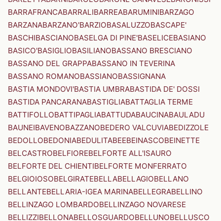
BARRAFRANCA
BARRALI
BARREA
BARUMINI
BARZAGO
BARZANA
BARZANO'
BARZIO
BASALUZZO
BASCAPE'
BASCHI
BASCIANO
BASELGA DI PINE'
BASELICE
BASIANO
BASICO'
BASIGLIO
BASILIANO
BASSANO BRESCIANO
BASSANO DEL GRAPPA
BASSANO IN TEVERINA
BASSANO ROMANO
BASSIANO
BASSIGNANA
BASTIA MONDOVI'
BASTIA UMBRA
BASTIDA DE' DOSSI
BASTIDA PANCARANA
BASTIGLIA
BATTAGLIA TERME
BATTIFOLLO
BATTIPAGLIA
BATTUDA
BAUCINA
BAULADU
BAUNEI
BAVENO
BAZZANO
BEDERO VALCUVIA
BEDIZZOLE
BEDOLLO
BEDONIA
BEDULITA
BEE
BEINASCO
BEINETTE
BELCASTRO
BELFIORE
BELFORTE ALL'ISAURO
BELFORTE DEL CHIENTI
BELFORTE MONFERRATO
BELGIOIOSO
BELGIRATE
BELLA
BELLAGIO
BELLANO
BELLANTE
BELLARIA-IGEA MARINA
BELLEGRA
BELLINO
BELLINZAGO LOMBARDO
BELLINZAGO NOVARESE
BELLIZZI
BELLONA
BELLOSGUARDO
BELLUNO
BELLUSCO