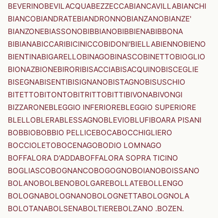
BEVERINO
BEVILACQUA
BEZZECCA
BIANCAVILLA
BIANCHI
BIANCO
BIANDRATE
BIANDRONNO
BIANZANO
BIANZE'
BIANZONE
BIASSONO
BIBBIANO
BIBBIENA
BIBBONA
BIBIANA
BICCARI
BICINICCO
BIDONI'
BIELLA
BIENNO
BIENO
BIENTINA
BIGARELLO
BINAGO
BINASCO
BINETTO
BIOGLIO
BIONAZ
BIONE
BIRORI
BISACCIA
BISACQUINO
BISCEGLIE
BISEGNA
BISENTI
BISIGNANO
BISTAGNO
BISUSCHIO
BITETTO
BITONTO
BITRITTO
BITTI
BIVONA
BIVONGI
BIZZARONE
BLEGGIO INFERIORE
BLEGGIO SUPERIORE
BLELLO
BLERA
BLESSAGNO
BLEVIO
BLUFI
BOARA PISANI
BOBBIO
BOBBIO PELLICE
BOCA
BOCCHIGLIERO
BOCCIOLETO
BOCENAGO
BODIO LOMNAGO
BOFFALORA D'ADDA
BOFFALORA SOPRA TICINO
BOGLIASCO
BOGNANCO
BOGOGNO
BOIANO
BOISSANO
BOLANO
BOLBENO
BOLGARE
BOLLATE
BOLLENGO
BOLOGNA
BOLOGNANO
BOLOGNETTA
BOLOGNOLA
BOLOTANA
BOLSENA
BOLTIERE
BOLZANO .BOZEN.