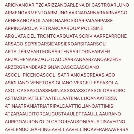
ARIGNANO
ARITZO
ARIZZANO
ARLENA DI CASTRO
ARLUNO
ARMENO
ARMENTO
ARMUNGIA
ARNAD
ARNARA
ARNASCO
ARNESANO
AROLA
ARONA
AROSIO
ARPAIA
ARPAISE
ARPINO
ARQUA' PETRARCA
ARQUA' POLESINE
ARQUATA DEL TRONTO
ARQUATA SCRIVIA
ARRE
ARRONE
ARSAGO SEPRIO
ARSIE'
ARSIERO
ARSITA
ARSOLI
ARTA TERME
ARTEGNA
ARTENA
ARTOGNE
ARVIER
ARZACHENA
ARZAGO D'ADDA
ARZANA
ARZANO
ARZENE
ARZERGRANDE
ARZIGNANO
ASCEA
ASCIANO
ASCOLI PICENO
ASCOLI SATRIANO
ASCREA
ASIAGO
ASIGLIANO VENETO
ASIGLIANO VERCELLESE
ASOLA
ASOLO
ASSAGO
ASSEMINI
ASSISI
ASSO
ASSOLO
ASSORO
ASTI
ASUNI
ATELETA
ATELLA
ATENA LUCANA
ATESSA
ATINA
ATRANI
ATRI
ATRIPALDA
ATTIGLIANO
ATTIMIS
ATZARA
AUDITORE
AUGUSTA
AULETTA
AULLA
AURANO
AURIGO
AURONZO DI CADORE
AUSONIA
AUSTIS
AVEGNO
AVELENGO .HAFLING.
AVELLA
AVELLINO
AVERARA
AVERSA