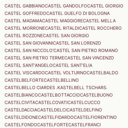
CASTEL GABBIANO
CASTEL GANDOLFO
CASTEL GIORGIO
CASTEL GOFFREDO
CASTEL GUELFO DI BOLOGNA
CASTEL MADAMA
CASTEL MAGGIORE
CASTEL MELLA
CASTEL MORRONE
CASTEL RITALDI
CASTEL ROCCHERO
CASTEL ROZZONE
CASTEL SAN GIORGIO
CASTEL SAN GIOVANNI
CASTEL SAN LORENZO
CASTEL SAN NICCOLO'
CASTEL SAN PIETRO ROMANO
CASTEL SAN PIETRO TERME
CASTEL SAN VINCENZO
CASTEL SANT'ANGELO
CASTEL SANT'ELIA
CASTEL VISCARDO
CASTEL VOLTURNO
CASTELBALDO
CASTELBELFORTE
CASTELBELLINO
CASTELBELLO CIARDES .KASTELBELL TSCHARS.
CASTELBIANCO
CASTELBOTTACCIO
CASTELBUONO
CASTELCIVITA
CASTELCOVATI
CASTELCUCCO
CASTELDACCIA
CASTELDELCI
CASTELDELFINO
CASTELDIDONE
CASTELFIDARDO
CASTELFIORENTINO
CASTELFONDO
CASTELFORTE
CASTELFRANCI