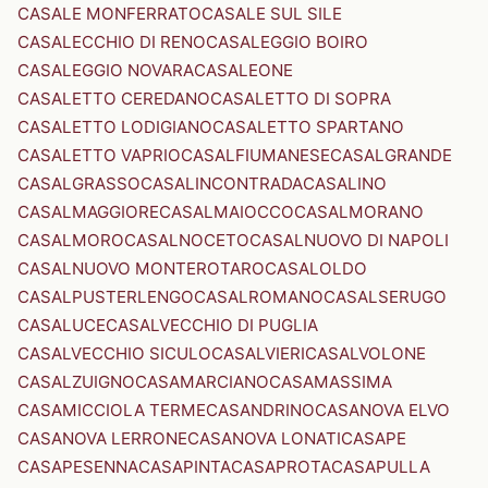
CASALE MONFERRATO
CASALE SUL SILE
CASALECCHIO DI RENO
CASALEGGIO BOIRO
CASALEGGIO NOVARA
CASALEONE
CASALETTO CEREDANO
CASALETTO DI SOPRA
CASALETTO LODIGIANO
CASALETTO SPARTANO
CASALETTO VAPRIO
CASALFIUMANESE
CASALGRANDE
CASALGRASSO
CASALINCONTRADA
CASALINO
CASALMAGGIORE
CASALMAIOCCO
CASALMORANO
CASALMORO
CASALNOCETO
CASALNUOVO DI NAPOLI
CASALNUOVO MONTEROTARO
CASALOLDO
CASALPUSTERLENGO
CASALROMANO
CASALSERUGO
CASALUCE
CASALVECCHIO DI PUGLIA
CASALVECCHIO SICULO
CASALVIERI
CASALVOLONE
CASALZUIGNO
CASAMARCIANO
CASAMASSIMA
CASAMICCIOLA TERME
CASANDRINO
CASANOVA ELVO
CASANOVA LERRONE
CASANOVA LONATI
CASAPE
CASAPESENNA
CASAPINTA
CASAPROTA
CASAPULLA