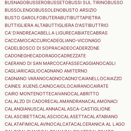
BUSNAGO
BUSSERO
BUSSETO
BUSSI SUL TIRINO
BUSSO
BUSSOLENGO
BUSSOLENO
BUSTO ARSIZIO
BUSTO GAROLFO
BUTERA
BUTI
BUTTAPIETRA
BUTTIGLIERA ALTA
BUTTIGLIERA D'ASTI
BUTTRIO
CA' D'ANDREA
CABELLA LIGURE
CABIATE
CABRAS
CACCAMO
CACCURI
CADEGLIANO-VICONAGO
CADELBOSCO DI SOPRA
CADEO
CADERZONE
CADONEGHE
CADORAGO
CADREZZATE
CAERANO DI SAN MARCO
CAFASSE
CAGGIANO
CAGLI
CAGLIARI
CAGLIO
CAGNANO AMITERNO
CAGNANO VARANO
CAGNO
CAGNO'
CAIANELLO
CAIAZZO
CAINES .KUENS.
CAINO
CAIOLO
CAIRANO
CAIRATE
CAIRO MONTENOTTE
CAIVANO
CALABRITTO
CALALZO DI CADORE
CALAMANDRANA
CALAMONACI
CALANGIANUS
CALANNA
CALASCA-CASTIGLIONE
CALASCIBETTA
CALASCIO
CALASETTA
CALATABIANO
CALATAFIMI
CALAVINO
CALCATA
CALCERANICA AL LAGO