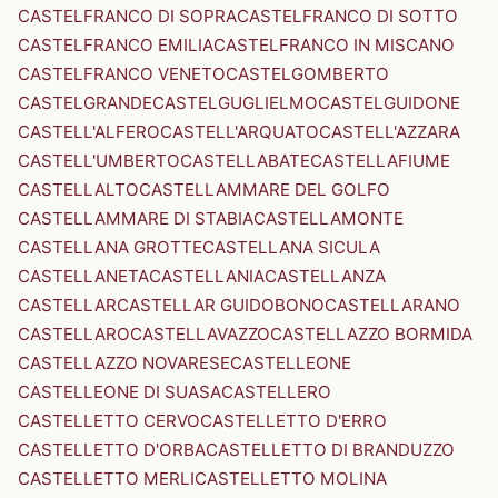
CASTELFRANCO DI SOPRA
CASTELFRANCO DI SOTTO
CASTELFRANCO EMILIA
CASTELFRANCO IN MISCANO
CASTELFRANCO VENETO
CASTELGOMBERTO
CASTELGRANDE
CASTELGUGLIELMO
CASTELGUIDONE
CASTELL'ALFERO
CASTELL'ARQUATO
CASTELL'AZZARA
CASTELL'UMBERTO
CASTELLABATE
CASTELLAFIUME
CASTELLALTO
CASTELLAMMARE DEL GOLFO
CASTELLAMMARE DI STABIA
CASTELLAMONTE
CASTELLANA GROTTE
CASTELLANA SICULA
CASTELLANETA
CASTELLANIA
CASTELLANZA
CASTELLAR
CASTELLAR GUIDOBONO
CASTELLARANO
CASTELLARO
CASTELLAVAZZO
CASTELLAZZO BORMIDA
CASTELLAZZO NOVARESE
CASTELLEONE
CASTELLEONE DI SUASA
CASTELLERO
CASTELLETTO CERVO
CASTELLETTO D'ERRO
CASTELLETTO D'ORBA
CASTELLETTO DI BRANDUZZO
CASTELLETTO MERLI
CASTELLETTO MOLINA