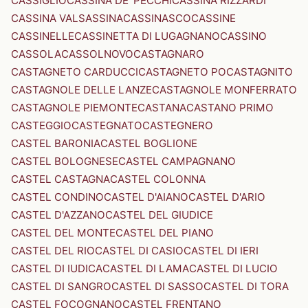
CASSIGLIO
CASSINA DE' PECCHI
CASSINA RIZZARDI
CASSINA VALSASSINA
CASSINASCO
CASSINE
CASSINELLE
CASSINETTA DI LUGAGNANO
CASSINO
CASSOLA
CASSOLNOVO
CASTAGNARO
CASTAGNETO CARDUCCI
CASTAGNETO PO
CASTAGNITO
CASTAGNOLE DELLE LANZE
CASTAGNOLE MONFERRATO
CASTAGNOLE PIEMONTE
CASTANA
CASTANO PRIMO
CASTEGGIO
CASTEGNATO
CASTEGNERO
CASTEL BARONIA
CASTEL BOGLIONE
CASTEL BOLOGNESE
CASTEL CAMPAGNANO
CASTEL CASTAGNA
CASTEL COLONNA
CASTEL CONDINO
CASTEL D'AIANO
CASTEL D'ARIO
CASTEL D'AZZANO
CASTEL DEL GIUDICE
CASTEL DEL MONTE
CASTEL DEL PIANO
CASTEL DEL RIO
CASTEL DI CASIO
CASTEL DI IERI
CASTEL DI IUDICA
CASTEL DI LAMA
CASTEL DI LUCIO
CASTEL DI SANGRO
CASTEL DI SASSO
CASTEL DI TORA
CASTEL FOCOGNANO
CASTEL FRENTANO