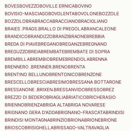
BOVES
BOVEZZO
BOVILLE ERNICA
BOVINO
BOVISIO-MASCIAGO
BOVOLENTA
BOVOLONE
BOZZOLE
BOZZOLO
BRA
BRACCA
BRACCIANO
BRACIGLIANO
BRAIES .PRAGS.
BRALLO DI PREGOLA
BRANCALEONE
BRANDICO
BRANDIZZO
BRANZI
BRAONE
BREBBIA
BREDA DI PIAVE
BREGANO
BREGANZE
BREGNANO
BREGUZZO
BREIA
BREMBATE
BREMBATE DI SOPRA
BREMBILLA
BREMBIO
BREME
BRENDOLA
BRENNA
BRENNERO .BRENNER.
BRENO
BRENTA
BRENTINO BELLUNO
BRENTONICO
BRENZONE
BRESCELLO
BRESCIA
BRESIMO
BRESSANA BOTTARONE
BRESSANONE .BRIXEN.
BRESSANVIDO
BRESSO
BREZ
BREZZO DI BEDERO
BRIAGLIA
BRIATICO
BRICHERASIO
BRIENNO
BRIENZA
BRIGA ALTA
BRIGA NOVARESE
BRIGNANO GERA D'ADDA
BRIGNANO-FRASCATA
BRINDISI
BRINDISI MONTAGNA
BRINZIO
BRIONA
BRIONE
BRIONE
BRIOSCO
BRISIGHELLA
BRISSAGO-VALTRAVAGLIA