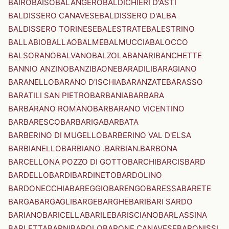
BAIRO
BAISO
BALANGERO
BALDICHIERI D'ASTI
BALDISSERO CANAVESE
BALDISSERO D'ALBA
BALDISSERO TORINESE
BALESTRATE
BALESTRINO
BALLABIO
BALLAO
BALME
BALMUCCIA
BALOCCO
BALSORANO
BALVANO
BALZOLA
BANARI
BANCHETTE
BANNIO ANZINO
BANZI
BAONE
BARADILI
BARAGIANO
BARANELLO
BARANO D'ISCHIA
BARANZATE
BARASSO
BARATILI SAN PIETRO
BARBANIA
BARBARA
BARBARANO ROMANO
BARBARANO VICENTINO
BARBARESCO
BARBARIGA
BARBATA
BARBERINO DI MUGELLO
BARBERINO VAL D'ELSA
BARBIANELLO
BARBIANO .BARBIAN.
BARBONA
BARCELLONA POZZO DI GOTTO
BARCHI
BARCIS
BARD
BARDELLO
BARDI
BARDINETO
BARDOLINO
BARDONECCHIA
BAREGGIO
BARENGO
BARESSA
BARETE
BARGA
BARGAGLI
BARGE
BARGHE
BARI
BARI SARDO
BARIANO
BARICELLA
BARILE
BARISCIANO
BARLASSINA
BARLETTA
BARNI
BAROLO
BARONE CANAVESE
BARONISSI