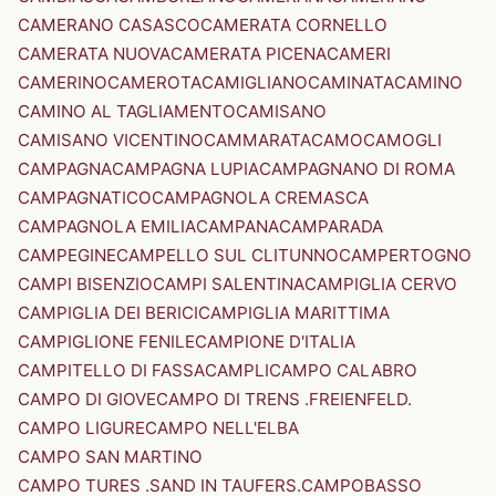
CAMERANO CASASCO
CAMERATA CORNELLO
CAMERATA NUOVA
CAMERATA PICENA
CAMERI
CAMERINO
CAMEROTA
CAMIGLIANO
CAMINATA
CAMINO
CAMINO AL TAGLIAMENTO
CAMISANO
CAMISANO VICENTINO
CAMMARATA
CAMO
CAMOGLI
CAMPAGNA
CAMPAGNA LUPIA
CAMPAGNANO DI ROMA
CAMPAGNATICO
CAMPAGNOLA CREMASCA
CAMPAGNOLA EMILIA
CAMPANA
CAMPARADA
CAMPEGINE
CAMPELLO SUL CLITUNNO
CAMPERTOGNO
CAMPI BISENZIO
CAMPI SALENTINA
CAMPIGLIA CERVO
CAMPIGLIA DEI BERICI
CAMPIGLIA MARITTIMA
CAMPIGLIONE FENILE
CAMPIONE D'ITALIA
CAMPITELLO DI FASSA
CAMPLI
CAMPO CALABRO
CAMPO DI GIOVE
CAMPO DI TRENS .FREIENFELD.
CAMPO LIGURE
CAMPO NELL'ELBA
CAMPO SAN MARTINO
CAMPO TURES .SAND IN TAUFERS.
CAMPOBASSO