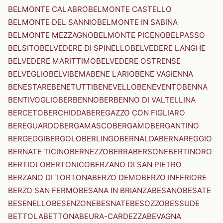
BELMONTE CALABRO
BELMONTE CASTELLO
BELMONTE DEL SANNIO
BELMONTE IN SABINA
BELMONTE MEZZAGNO
BELMONTE PICENO
BELPASSO
BELSITO
BELVEDERE DI SPINELLO
BELVEDERE LANGHE
BELVEDERE MARITTIMO
BELVEDERE OSTRENSE
BELVEGLIO
BELVI
BEMA
BENE LARIO
BENE VAGIENNA
BENESTARE
BENETUTTI
BENEVELLO
BENEVENTO
BENNA
BENTIVOGLIO
BERBENNO
BERBENNO DI VALTELLINA
BERCETO
BERCHIDDA
BEREGAZZO CON FIGLIARO
BEREGUARDO
BERGAMASCO
BERGAMO
BERGANTINO
BERGEGGI
BERGOLO
BERLINGO
BERNALDA
BERNAREGGIO
BERNATE TICINO
BERNEZZO
BERRA
BERSONE
BERTINORO
BERTIOLO
BERTONICO
BERZANO DI SAN PIETRO
BERZANO DI TORTONA
BERZO DEMO
BERZO INFERIORE
BERZO SAN FERMO
BESANA IN BRIANZA
BESANO
BESATE
BESENELLO
BESENZONE
BESNATE
BESOZZO
BESSUDE
BETTOLA
BETTONA
BEURA-CARDEZZA
BEVAGNA