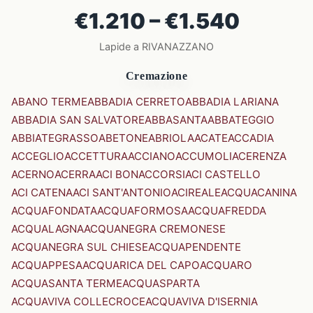
€1.210 – €1.540
Lapide a RIVANAZZANO
Cremazione
ABANO TERME
ABBADIA CERRETO
ABBADIA LARIANA
ABBADIA SAN SALVATORE
ABBASANTA
ABBATEGGIO
ABBIATEGRASSO
ABETONE
ABRIOLA
ACATE
ACCADIA
ACCEGLIO
ACCETTURA
ACCIANO
ACCUMOLI
ACERENZA
ACERNO
ACERRA
ACI BONACCORSI
ACI CASTELLO
ACI CATENA
ACI SANT'ANTONIO
ACIREALE
ACQUACANINA
ACQUAFONDATA
ACQUAFORMOSA
ACQUAFREDDA
ACQUALAGNA
ACQUANEGRA CREMONESE
ACQUANEGRA SUL CHIESE
ACQUAPENDENTE
ACQUAPPESA
ACQUARICA DEL CAPO
ACQUARO
ACQUASANTA TERME
ACQUASPARTA
ACQUAVIVA COLLECROCE
ACQUAVIVA D'ISERNIA