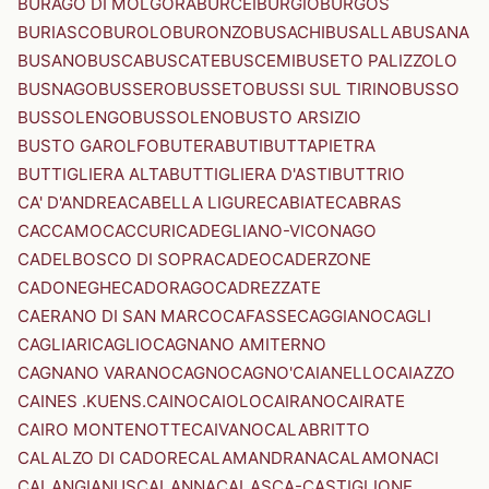
BURAGO DI MOLGORA
BURCEI
BURGIO
BURGOS
BURIASCO
BUROLO
BURONZO
BUSACHI
BUSALLA
BUSANA
BUSANO
BUSCA
BUSCATE
BUSCEMI
BUSETO PALIZZOLO
BUSNAGO
BUSSERO
BUSSETO
BUSSI SUL TIRINO
BUSSO
BUSSOLENGO
BUSSOLENO
BUSTO ARSIZIO
BUSTO GAROLFO
BUTERA
BUTI
BUTTAPIETRA
BUTTIGLIERA ALTA
BUTTIGLIERA D'ASTI
BUTTRIO
CA' D'ANDREA
CABELLA LIGURE
CABIATE
CABRAS
CACCAMO
CACCURI
CADEGLIANO-VICONAGO
CADELBOSCO DI SOPRA
CADEO
CADERZONE
CADONEGHE
CADORAGO
CADREZZATE
CAERANO DI SAN MARCO
CAFASSE
CAGGIANO
CAGLI
CAGLIARI
CAGLIO
CAGNANO AMITERNO
CAGNANO VARANO
CAGNO
CAGNO'
CAIANELLO
CAIAZZO
CAINES .KUENS.
CAINO
CAIOLO
CAIRANO
CAIRATE
CAIRO MONTENOTTE
CAIVANO
CALABRITTO
CALALZO DI CADORE
CALAMANDRANA
CALAMONACI
CALANGIANUS
CALANNA
CALASCA-CASTIGLIONE