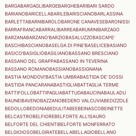
BARGA
BARGAGLI
BARGE
BARGHE
BARI
BARI SARDO
BARIANO
BARICELLA
BARILE
BARISCIANO
BARLASSINA
BARLETTA
BARNI
BAROLO
BARONE CANAVESE
BARONISSI
BARRAFRANCA
BARRALI
BARREA
BARUMINI
BARZAGO
BARZANA
BARZANO'
BARZIO
BASALUZZO
BASCAPE'
BASCHI
BASCIANO
BASELGA DI PINE'
BASELICE
BASIANO
BASICO'
BASIGLIO
BASILIANO
BASSANO BRESCIANO
BASSANO DEL GRAPPA
BASSANO IN TEVERINA
BASSANO ROMANO
BASSIANO
BASSIGNANA
BASTIA MONDOVI'
BASTIA UMBRA
BASTIDA DE' DOSSI
BASTIDA PANCARANA
BASTIGLIA
BATTAGLIA TERME
BATTIFOLLO
BATTIPAGLIA
BATTUDA
BAUCINA
BAULADU
BAUNEI
BAVENO
BAZZANO
BEDERO VALCUVIA
BEDIZZOLE
BEDOLLO
BEDONIA
BEDULITA
BEE
BEINASCO
BEINETTE
BELCASTRO
BELFIORE
BELFORTE ALL'ISAURO
BELFORTE DEL CHIENTI
BELFORTE MONFERRATO
BELGIOIOSO
BELGIRATE
BELLA
BELLAGIO
BELLANO