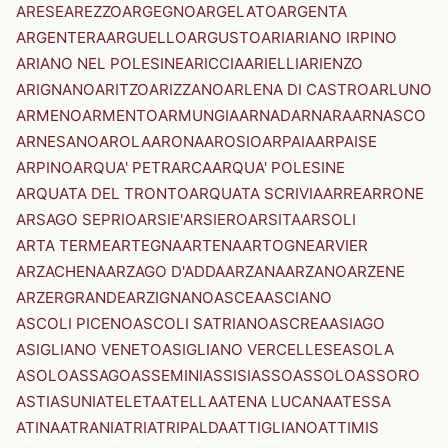
ARESE
AREZZO
ARGEGNO
ARGELATO
ARGENTA
ARGENTERA
ARGUELLO
ARGUSTO
ARI
ARIANO IRPINO
ARIANO NEL POLESINE
ARICCIA
ARIELLI
ARIENZO
ARIGNANO
ARITZO
ARIZZANO
ARLENA DI CASTRO
ARLUNO
ARMENO
ARMENTO
ARMUNGIA
ARNAD
ARNARA
ARNASCO
ARNESANO
AROLA
ARONA
AROSIO
ARPAIA
ARPAISE
ARPINO
ARQUA' PETRARCA
ARQUA' POLESINE
ARQUATA DEL TRONTO
ARQUATA SCRIVIA
ARRE
ARRONE
ARSAGO SEPRIO
ARSIE'
ARSIERO
ARSITA
ARSOLI
ARTA TERME
ARTEGNA
ARTENA
ARTOGNE
ARVIER
ARZACHENA
ARZAGO D'ADDA
ARZANA
ARZANO
ARZENE
ARZERGRANDE
ARZIGNANO
ASCEA
ASCIANO
ASCOLI PICENO
ASCOLI SATRIANO
ASCREA
ASIAGO
ASIGLIANO VENETO
ASIGLIANO VERCELLESE
ASOLA
ASOLO
ASSAGO
ASSEMINI
ASSISI
ASSO
ASSOLO
ASSORO
ASTI
ASUNI
ATELETA
ATELLA
ATENA LUCANA
ATESSA
ATINA
ATRANI
ATRI
ATRIPALDA
ATTIGLIANO
ATTIMIS