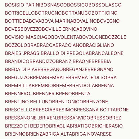
BOSISIO PARINI
BOSNASCO
BOSSICO
BOSSOLASCO
BOTRICELLO
BOTRUGNO
BOTTANUCO
BOTTICINO
BOTTIDDA
BOVA
BOVA MARINA
BOVALINO
BOVEGNO
BOVES
BOVEZZO
BOVILLE ERNICA
BOVINO
BOVISIO-MASCIAGO
BOVOLENTA
BOVOLONE
BOZZOLE
BOZZOLO
BRA
BRACCA
BRACCIANO
BRACIGLIANO
BRAIES .PRAGS.
BRALLO DI PREGOLA
BRANCALEONE
BRANDICO
BRANDIZZO
BRANZI
BRAONE
BREBBIA
BREDA DI PIAVE
BREGANO
BREGANZE
BREGNANO
BREGUZZO
BREIA
BREMBATE
BREMBATE DI SOPRA
BREMBILLA
BREMBIO
BREME
BRENDOLA
BRENNA
BRENNERO .BRENNER.
BRENO
BRENTA
BRENTINO BELLUNO
BRENTONICO
BRENZONE
BRESCELLO
BRESCIA
BRESIMO
BRESSANA BOTTARONE
BRESSANONE .BRIXEN.
BRESSANVIDO
BRESSO
BREZ
BREZZO DI BEDERO
BRIAGLIA
BRIATICO
BRICHERASIO
BRIENNO
BRIENZA
BRIGA ALTA
BRIGA NOVARESE