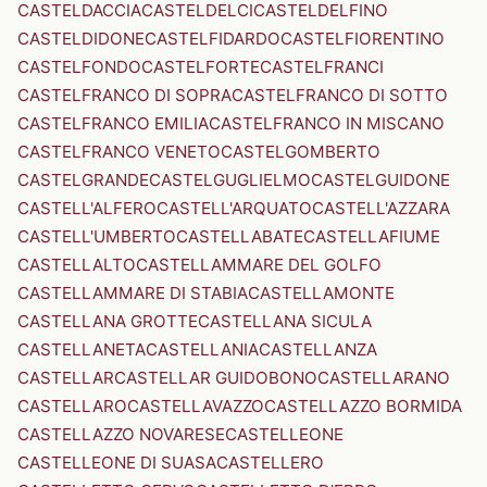
CASTELDACCIA
CASTELDELCI
CASTELDELFINO
CASTELDIDONE
CASTELFIDARDO
CASTELFIORENTINO
CASTELFONDO
CASTELFORTE
CASTELFRANCI
CASTELFRANCO DI SOPRA
CASTELFRANCO DI SOTTO
CASTELFRANCO EMILIA
CASTELFRANCO IN MISCANO
CASTELFRANCO VENETO
CASTELGOMBERTO
CASTELGRANDE
CASTELGUGLIELMO
CASTELGUIDONE
CASTELL'ALFERO
CASTELL'ARQUATO
CASTELL'AZZARA
CASTELL'UMBERTO
CASTELLABATE
CASTELLAFIUME
CASTELLALTO
CASTELLAMMARE DEL GOLFO
CASTELLAMMARE DI STABIA
CASTELLAMONTE
CASTELLANA GROTTE
CASTELLANA SICULA
CASTELLANETA
CASTELLANIA
CASTELLANZA
CASTELLAR
CASTELLAR GUIDOBONO
CASTELLARANO
CASTELLARO
CASTELLAVAZZO
CASTELLAZZO BORMIDA
CASTELLAZZO NOVARESE
CASTELLEONE
CASTELLEONE DI SUASA
CASTELLERO