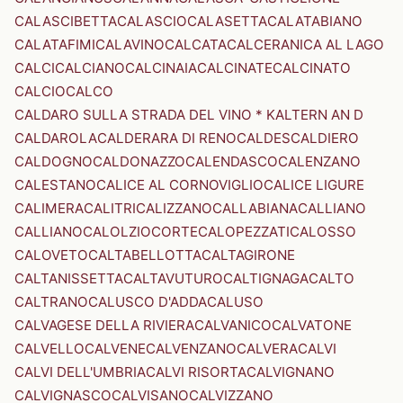
CALASCIBETTA
CALASCIO
CALASETTA
CALATABIANO
CALATAFIMI
CALAVINO
CALCATA
CALCERANICA AL LAGO
CALCI
CALCIANO
CALCINAIA
CALCINATE
CALCINATO
CALCIO
CALCO
CALDARO SULLA STRADA DEL VINO * KALTERN AN D
CALDAROLA
CALDERARA DI RENO
CALDES
CALDIERO
CALDOGNO
CALDONAZZO
CALENDASCO
CALENZANO
CALESTANO
CALICE AL CORNOVIGLIO
CALICE LIGURE
CALIMERA
CALITRI
CALIZZANO
CALLABIANA
CALLIANO
CALLIANO
CALOLZIOCORTE
CALOPEZZATI
CALOSSO
CALOVETO
CALTABELLOTTA
CALTAGIRONE
CALTANISSETTA
CALTAVUTURO
CALTIGNAGA
CALTO
CALTRANO
CALUSCO D'ADDA
CALUSO
CALVAGESE DELLA RIVIERA
CALVANICO
CALVATONE
CALVELLO
CALVENE
CALVENZANO
CALVERA
CALVI
CALVI DELL'UMBRIA
CALVI RISORTA
CALVIGNANO
CALVIGNASCO
CALVISANO
CALVIZZANO