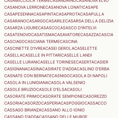
CASAMICCIOLA TERME
CASANDRINO
CASANOVA ELVO
CASANOVA LERRONE
CASANOVA LONATI
CASAPE
CASAPESENNA
CASAPINTA
CASAPROTA
CASAPULLA
CASARANO
CASARGO
CASARILE
CASARSA DELLA DELIZIA
CASARZA LIGURE
CASASCO
CASASCO D'INTELVI
CASATENOVO
CASATISMA
CASAVATORE
CASAZZA
CASCIA
CASCIAGO
CASCIANA TERME
CASCINA
CASCINETTE D'IVREA
CASEI GEROLA
CASELETTE
CASELLA
CASELLE IN PITTARI
CASELLE LANDI
CASELLE LURANI
CASELLE TORINESE
CASERTA
CASIER
CASIGNANA
CASINA
CASIRATE D'ADDA
CASLINO D'ERBA
CASNATE CON BERNATE
CASNIGO
CASOLA DI NAPOLI
CASOLA IN LUNIGIANA
CASOLA VALSENIO
CASOLE BRUZIO
CASOLE D'ELSA
CASOLI
CASORATE PRIMO
CASORATE SEMPIONE
CASOREZZO
CASORIA
CASORZO
CASPERIA
CASPOGGIO
CASSACCO
CASSAGO BRIANZA
CASSANO ALLO IONIO
CASSANO D'ADDA
CASSANO DELLE MURGE