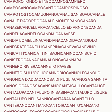
CAMPOROTONDO ETNEO
CAMPOSAMPIERO
CAMPOSANO
CAMPOSANTO
CAMPOSPINOSO
CAMPOTOSTO
CAMUGNANO
CANAL SAN BOVO
CANALE
CANALE D'AGORDO
CANALE MONTERANO
CANARO
CANAZEI
CANCELLARA
CANCELLO ED ARNONE
CANDA
CANDELA
CANDELO
CANDIA CANAVESE
CANDIA LOMELLINA
CANDIANA
CANDIDA
CANDIOLO
CANEGRATE
CANELLI
CANEPINA
CANEVA
CANEVINO
CANICATTI'
CANICATTINI BAGNI
CANINO
CANISCHIO
CANISTRO
CANNA
CANNALONGA
CANNARA
CANNERO RIVIERA
CANNETO PAVESE
CANNETO SULL'OGLIO
CANNOBIO
CANNOLE
CANOLO
CANONICA D'ADDA
CANOSA DI PUGLIA
CANOSA SANNITA
CANOSIO
CANOSSA
CANSANO
CANTAGALLO
CANTALICE
CANTALUPA
CANTALUPO IN SABINA
CANTALUPO LIGURE
CANTALUPO NEL SANNIO
CANTARANA
CANTELLO
CANTERANO
CANTIANO
CANTOIRA
CANTU'
CANZANO
CANZO
CAORLE
CAORSO
CAPACCIO
CAPACI
CAPALBIO