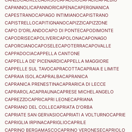
CAPANNOLI
CAPANNORI
CAPENA
CAPERGNANICA
CAPESTRANO
CAPIAGO INTIMIANO
CAPISTRANO
CAPISTRELLO
CAPITIGNANO
CAPIZZI
CAPIZZONE
CAPO D'ORLANDO
CAPO DI PONTE
CAPODIMONTE
CAPODRISE
CAPOLIVERI
CAPOLONA
CAPONAGO
CAPORCIANO
CAPOSELE
CAPOTERRA
CAPOVALLE
CAPPADOCIA
CAPPELLA CANTONE
CAPPELLA DE' PICENARDI
CAPPELLA MAGGIORE
CAPPELLE SUL TAVO
CAPRACOTTA
CAPRAIA E LIMITE
CAPRAIA ISOLA
CAPRALBA
CAPRANICA
CAPRANICA PRENESTINA
CAPRARICA DI LECCE
CAPRAROLA
CAPRAUNA
CAPRESE MICHELANGELO
CAPREZZO
CAPRI
CAPRI LEONE
CAPRIANA
CAPRIANO DEL COLLE
CAPRIATA D'ORBA
CAPRIATE SAN GERVASIO
CAPRIATI A VOLTURNO
CAPRIE
CAPRIGLIA IRPINA
CAPRIGLIO
CAPRILE
CAPRINO BERGAMASCO
CAPRINO VERONESE
CAPRIOLO