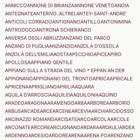
ANNICCO
ANNONE DI BRIANZA
ANNONE VENETO
ANOIA
ANTEGNATE
ANTERIVO .ALTREI.
ANTEY-SAINT-ANDRE'
ANTICOLI CORRADO
ANTIGNANO
ANTILLO
ANTONIMINA
ANTRODOCO
ANTRONA SCHIERANCO
ANVERSA DEGLI ABRUZZI
ANZANO DEL PARCO
ANZANO DI PUGLIA
ANZI
ANZIO
ANZOLA D'OSSOLA
ANZOLA DELL'EMILIA
AOSTA
APECCHIO
APICE
APIRO
APOLLOSA
APPIANO GENTILE
APPIANO SULLA STRADA DEL VINO * EPPAN AN DER
APPIGNANO
APPIGNANO DEL TRONTO
APRICA
APRICALE
APRICENA
APRIGLIANO
APRILIA
AQUARA
AQUILA D'ARROSCIA
AQUILEIA
AQUILONIA
AQUINO
ARADEO
ARAGONA
ARAMENGO
ARBA
ARBOREA
ARBORIO
ARBUS
ARCADE
ARCE
ARCENE
ARCEVIA
ARCHI
ARCIDOSSO
ARCINAZZO ROMANO
ARCISATE
ARCO
ARCOLA
ARCOLE
ARCONATE
ARCORE
ARCUGNANO
ARDARA
ARDAULI
ARDEA
ARDENNO
ARDESIO
ARDORE
ARENA
ARENA PO
ARENZANO