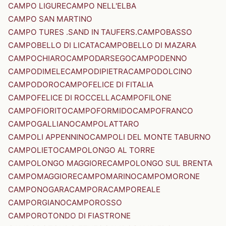
CAMPO LIGURE
CAMPO NELL'ELBA
CAMPO SAN MARTINO
CAMPO TURES .SAND IN TAUFERS.
CAMPOBASSO
CAMPOBELLO DI LICATA
CAMPOBELLO DI MAZARA
CAMPOCHIARO
CAMPODARSEGO
CAMPODENNO
CAMPODIMELE
CAMPODIPIETRA
CAMPODOLCINO
CAMPODORO
CAMPOFELICE DI FITALIA
CAMPOFELICE DI ROCCELLA
CAMPOFILONE
CAMPOFIORITO
CAMPOFORMIDO
CAMPOFRANCO
CAMPOGALLIANO
CAMPOLATTARO
CAMPOLI APPENNINO
CAMPOLI DEL MONTE TABURNO
CAMPOLIETO
CAMPOLONGO AL TORRE
CAMPOLONGO MAGGIORE
CAMPOLONGO SUL BRENTA
CAMPOMAGGIORE
CAMPOMARINO
CAMPOMORONE
CAMPONOGARA
CAMPORA
CAMPOREALE
CAMPORGIANO
CAMPOROSSO
CAMPOROTONDO DI FIASTRONE