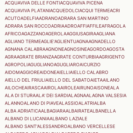
ACQUAVIVA DELLE FONTI
ACQUAVIVA PICENA
ACQUAVIVA PLATANI
ACQUEDOLCI
ACQUI TERME
ACRI
ACUTO
ADELFIA
ADRANO
ADRARA SAN MARTINO
ADRARA SAN ROCCO
ADRIA
ADRO
AFFI
AFFILE
AFRAGOLA
AFRICO
AGAZZANO
AGEROLA
AGGIUS
AGIRA
AGLIANA
AGLIANO TERME
AGLIE'
AGLIENTU
AGNA
AGNADELLO
AGNANA CALABRA
AGNONE
AGNOSINE
AGORDO
AGOSTA
AGRA
AGRATE BRIANZA
AGRATE CONTURBIA
AGRIGENTO
AGROPOLI
AGUGLIANO
AGUGLIARO
AICURZIO
AIDOMAGGIORE
AIDONE
AIELLI
AIELLO CALABRO
AIELLO DEL FRIULI
AIELLO DEL SABATO
AIETA
AILANO
AILOCHE
AIRASCA
AIROLA
AIROLE
AIRUNO
AISONE
ALA
ALA DI STURA
ALA' DEI SARDI
ALAGNA
ALAGNA VALSESIA
ALANNO
ALANO DI PIAVE
ALASSIO
ALATRI
ALBA
ALBA ADRIATICA
ALBAGIARA
ALBAIRATE
ALBANELLA
ALBANO DI LUCANIA
ALBANO LAZIALE
ALBANO SANT'ALESSANDRO
ALBANO VERCELLESE