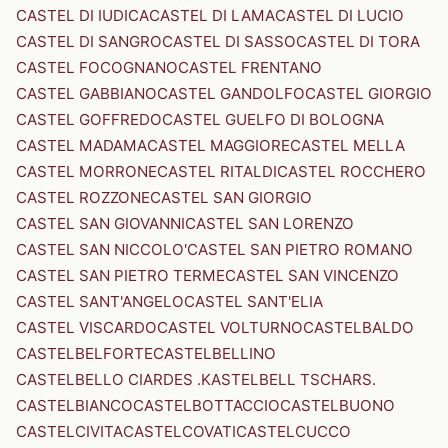
CASTEL DI IUDICA
CASTEL DI LAMA
CASTEL DI LUCIO
CASTEL DI SANGRO
CASTEL DI SASSO
CASTEL DI TORA
CASTEL FOCOGNANO
CASTEL FRENTANO
CASTEL GABBIANO
CASTEL GANDOLFO
CASTEL GIORGIO
CASTEL GOFFREDO
CASTEL GUELFO DI BOLOGNA
CASTEL MADAMA
CASTEL MAGGIORE
CASTEL MELLA
CASTEL MORRONE
CASTEL RITALDI
CASTEL ROCCHERO
CASTEL ROZZONE
CASTEL SAN GIORGIO
CASTEL SAN GIOVANNI
CASTEL SAN LORENZO
CASTEL SAN NICCOLO'
CASTEL SAN PIETRO ROMANO
CASTEL SAN PIETRO TERME
CASTEL SAN VINCENZO
CASTEL SANT'ANGELO
CASTEL SANT'ELIA
CASTEL VISCARDO
CASTEL VOLTURNO
CASTELBALDO
CASTELBELFORTE
CASTELBELLINO
CASTELBELLO CIARDES .KASTELBELL TSCHARS.
CASTELBIANCO
CASTELBOTTACCIO
CASTELBUONO
CASTELCIVITA
CASTELCOVATI
CASTELCUCCO