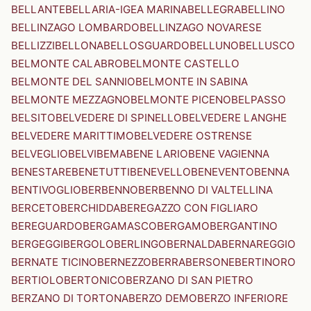
BELLANTE
BELLARIA-IGEA MARINA
BELLEGRA
BELLINO
BELLINZAGO LOMBARDO
BELLINZAGO NOVARESE
BELLIZZI
BELLONA
BELLOSGUARDO
BELLUNO
BELLUSCO
BELMONTE CALABRO
BELMONTE CASTELLO
BELMONTE DEL SANNIO
BELMONTE IN SABINA
BELMONTE MEZZAGNO
BELMONTE PICENO
BELPASSO
BELSITO
BELVEDERE DI SPINELLO
BELVEDERE LANGHE
BELVEDERE MARITTIMO
BELVEDERE OSTRENSE
BELVEGLIO
BELVI
BEMA
BENE LARIO
BENE VAGIENNA
BENESTARE
BENETUTTI
BENEVELLO
BENEVENTO
BENNA
BENTIVOGLIO
BERBENNO
BERBENNO DI VALTELLINA
BERCETO
BERCHIDDA
BEREGAZZO CON FIGLIARO
BEREGUARDO
BERGAMASCO
BERGAMO
BERGANTINO
BERGEGGI
BERGOLO
BERLINGO
BERNALDA
BERNAREGGIO
BERNATE TICINO
BERNEZZO
BERRA
BERSONE
BERTINORO
BERTIOLO
BERTONICO
BERZANO DI SAN PIETRO
BERZANO DI TORTONA
BERZO DEMO
BERZO INFERIORE