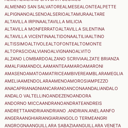
ALMENNO SAN SALVATORE
ALMESE
ALONTE
ALPETTE
ALPIGNANO
ALSENO
ALSERIO
ALTAMURA
ALTARE
ALTAVILLA IRPINA
ALTAVILLA MILICIA
ALTAVILLA MONFERRATO
ALTAVILLA SILENTINA
ALTAVILLA VICENTINA
ALTIDONA
ALTILIA
ALTINO
ALTISSIMO
ALTIVOLE
ALTOFONTE
ALTOMONTE
ALTOPASCIO
ALVIANO
ALVIGNANO
ALVITO
ALZANO LOMBARDO
ALZANO SCRIVIA
ALZATE BRIANZA
AMALFI
AMANDOLA
AMANTEA
AMARO
AMARONI
AMASENO
AMATO
AMATRICE
AMBIVERE
AMBLAR
AMEGLIA
AMELIA
AMENDOLARA
AMENO
AMOROSI
AMPEZZO
ANACAPRI
ANAGNI
ANCARANO
ANCONA
ANDALI
ANDALO
ANDALO VALTELLINO
ANDEZENO
ANDORA
ANDORNO MICCA
ANDRANO
ANDRATE
ANDREIS
ANDRETTA
ANDRIA
ANDRIANO .ANDRIAN.
ANELA
ANFO
ANGERA
ANGHIARI
ANGIARI
ANGOLO TERME
ANGRI
ANGROGNA
ANGUILLARA SABAZIA
ANGUILLARA VENETA