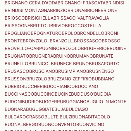
BRIGNANO GERA D'ADDA
BRIGNANO-FRASCATA
BRINDISI
BRINDISI MONTAGNA
BRINZIO
BRIONA
BRIONE
BRIONE
BRIOSCO
BRISIGHELLA
BRISSAGO-VALTRAVAGLIA
BRISSOGNE
BRITTOLI
BRIVIO
BROCCOSTELLA
BROGLIANO
BROGNATURO
BROLO
BRONDELLO
BRONI
BRONTE
BRONZOLO .BRANZOLL.
BROSSASCO
BROSSO
BROVELLO-CARPUGNINO
BROZOLO
BRUGHERIO
BRUGINE
BRUGNATO
BRUGNERA
BRUINO
BRUMANO
BRUNATE
BRUNELLO
BRUNICO .BRUNECK.
BRUNO
BRUSAPORTO
BRUSASCO
BRUSCIANO
BRUSIMPIANO
BRUSNENGO
BRUSSON
BRUZOLO
BRUZZANO ZEFFIRIO
BUBBIANO
BUBBIO
BUCCHERI
BUCCHIANICO
BUCCIANO
BUCCINASCO
BUCCINO
BUCINE
BUDDUSO'
BUDOIA
BUDONI
BUDRIO
BUGGERRU
BUGGIANO
BUGLIO IN MONTE
BUGNARA
BUGUGGIATE
BUJA
BULCIAGO
BULGAROGRASSO
BULTEI
BULZI
BUONABITACOLO
BUONALBERGO
BUONCONVENTO
BUONVICINO