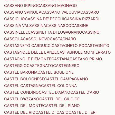
CASSANO IRPINO
CASSANO MAGNAGO
CASSANO SPINOLA
CASSANO VALCUVIA
CASSARO
CASSIGLIO
CASSINA DE' PECCHI
CASSINA RIZZARDI
CASSINA VALSASSINA
CASSINASCO
CASSINE
CASSINELLE
CASSINETTA DI LUGAGNANO
CASSINO
CASSOLA
CASSOLNOVO
CASTAGNARO
CASTAGNETO CARDUCCI
CASTAGNETO PO
CASTAGNITO
CASTAGNOLE DELLE LANZE
CASTAGNOLE MONFERRATO
CASTAGNOLE PIEMONTE
CASTANA
CASTANO PRIMO
CASTEGGIO
CASTEGNATO
CASTEGNERO
CASTEL BARONIA
CASTEL BOGLIONE
CASTEL BOLOGNESE
CASTEL CAMPAGNANO
CASTEL CASTAGNA
CASTEL COLONNA
CASTEL CONDINO
CASTEL D'AIANO
CASTEL D'ARIO
CASTEL D'AZZANO
CASTEL DEL GIUDICE
CASTEL DEL MONTE
CASTEL DEL PIANO
CASTEL DEL RIO
CASTEL DI CASIO
CASTEL DI IERI