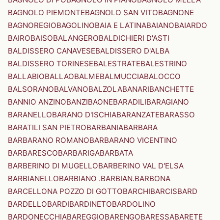
BAGNOLO PIEMONTE
BAGNOLO SAN VITO
BAGNONE
BAGNOREGIO
BAGOLINO
BAIA E LATINA
BAIANO
BAIARDO
BAIRO
BAISO
BALANGERO
BALDICHIERI D'ASTI
BALDISSERO CANAVESE
BALDISSERO D'ALBA
BALDISSERO TORINESE
BALESTRATE
BALESTRINO
BALLABIO
BALLAO
BALME
BALMUCCIA
BALOCCO
BALSORANO
BALVANO
BALZOLA
BANARI
BANCHETTE
BANNIO ANZINO
BANZI
BAONE
BARADILI
BARAGIANO
BARANELLO
BARANO D'ISCHIA
BARANZATE
BARASSO
BARATILI SAN PIETRO
BARBANIA
BARBARA
BARBARANO ROMANO
BARBARANO VICENTINO
BARBARESCO
BARBARIGA
BARBATA
BARBERINO DI MUGELLO
BARBERINO VAL D'ELSA
BARBIANELLO
BARBIANO .BARBIAN.
BARBONA
BARCELLONA POZZO DI GOTTO
BARCHI
BARCIS
BARD
BARDELLO
BARDI
BARDINETO
BARDOLINO
BARDONECCHIA
BAREGGIO
BARENGO
BARESSA
BARETE