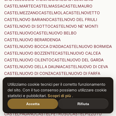
CASTELMARTE
CASTELMASSA
CASTELMAURO
CASTELMEZZANO
CASTELMOLA
CASTELNOVETTO
CASTELNOVO BARIANO
CASTELNOVO DEL FRIULI
CASTELNOVO DI SOTTO
CASTELNOVO NE' MONTI
CASTELNUOVO
CASTELNUOVO BELBO
CASTELNUOVO BERARDENGA
CASTELNUOVO BOCCA D'ADDA
CASTELNUOVO BORMIDA
CASTELNUOVO BOZZENTE
CASTELNUOVO CALCEA
CASTELNUOVO CILENTO
CASTELNUOVO DEL GARDA
CASTELNUOVO DELLA DAUNIA
CASTELNUOVO DI CEVA
CASTELNUOVO DI CONZA
CASTELNUOVO DI FARFA
CASTELNUOVO DI GARFAGNANA
Utilizziamo cookie tecnici per il corretto funzionamento
CASTELNUOVO DI PORTO
CASTELNUOVO DON BOSCO
del sito. Con il tuo consenso possiamo utilizzare cookie
CASTELNUOVO MAGRA
CASTELNUOVO NIGRA
statistici e pubblicitari.
Scopri di più
.
CASTELNUOVO PARANO
CASTELNUOVO RANGONE
Accetta
Rifiuta
CASTELNUOVO SCRIVIA
CASTELNUOVO VAL DI CECINA
CASTELPAGANO
CASTELPETROSO
CASTELPIZZUTO