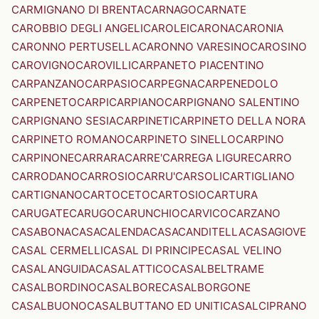
CARMIGNANO DI BRENTA
CARNAGO
CARNATE
CAROBBIO DEGLI ANGELI
CAROLEI
CARONA
CARONIA
CARONNO PERTUSELLA
CARONNO VARESINO
CAROSINO
CAROVIGNO
CAROVILLI
CARPANETO PIACENTINO
CARPANZANO
CARPASIO
CARPEGNA
CARPENEDOLO
CARPENETO
CARPI
CARPIANO
CARPIGNANO SALENTINO
CARPIGNANO SESIA
CARPINETI
CARPINETO DELLA NORA
CARPINETO ROMANO
CARPINETO SINELLO
CARPINO
CARPINONE
CARRARA
CARRE'
CARREGA LIGURE
CARRO
CARRODANO
CARROSIO
CARRU'
CARSOLI
CARTIGLIANO
CARTIGNANO
CARTOCETO
CARTOSIO
CARTURA
CARUGATE
CARUGO
CARUNCHIO
CARVICO
CARZANO
CASABONA
CASACALENDA
CASACANDITELLA
CASAGIOVE
CASAL CERMELLI
CASAL DI PRINCIPE
CASAL VELINO
CASALANGUIDA
CASALATTICO
CASALBELTRAME
CASALBORDINO
CASALBORE
CASALBORGONE
CASALBUONO
CASALBUTTANO ED UNITI
CASALCIPRANO