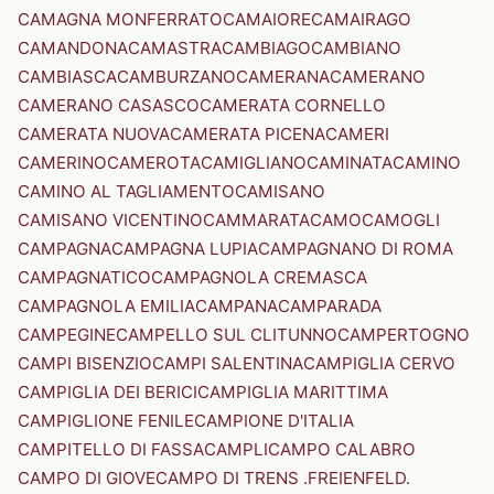
CAMAGNA MONFERRATO
CAMAIORE
CAMAIRAGO
CAMANDONA
CAMASTRA
CAMBIAGO
CAMBIANO
CAMBIASCA
CAMBURZANO
CAMERANA
CAMERANO
CAMERANO CASASCO
CAMERATA CORNELLO
CAMERATA NUOVA
CAMERATA PICENA
CAMERI
CAMERINO
CAMEROTA
CAMIGLIANO
CAMINATA
CAMINO
CAMINO AL TAGLIAMENTO
CAMISANO
CAMISANO VICENTINO
CAMMARATA
CAMO
CAMOGLI
CAMPAGNA
CAMPAGNA LUPIA
CAMPAGNANO DI ROMA
CAMPAGNATICO
CAMPAGNOLA CREMASCA
CAMPAGNOLA EMILIA
CAMPANA
CAMPARADA
CAMPEGINE
CAMPELLO SUL CLITUNNO
CAMPERTOGNO
CAMPI BISENZIO
CAMPI SALENTINA
CAMPIGLIA CERVO
CAMPIGLIA DEI BERICI
CAMPIGLIA MARITTIMA
CAMPIGLIONE FENILE
CAMPIONE D'ITALIA
CAMPITELLO DI FASSA
CAMPLI
CAMPO CALABRO
CAMPO DI GIOVE
CAMPO DI TRENS .FREIENFELD.