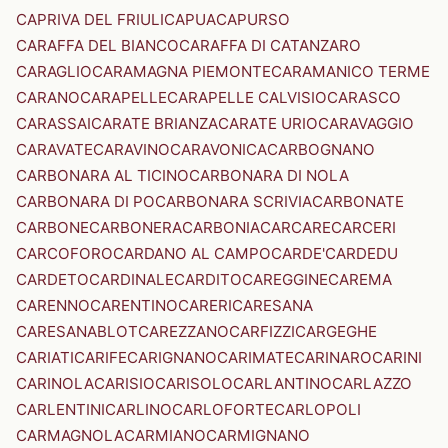
CAPRIVA DEL FRIULI
CAPUA
CAPURSO
CARAFFA DEL BIANCO
CARAFFA DI CATANZARO
CARAGLIO
CARAMAGNA PIEMONTE
CARAMANICO TERME
CARANO
CARAPELLE
CARAPELLE CALVISIO
CARASCO
CARASSAI
CARATE BRIANZA
CARATE URIO
CARAVAGGIO
CARAVATE
CARAVINO
CARAVONICA
CARBOGNANO
CARBONARA AL TICINO
CARBONARA DI NOLA
CARBONARA DI PO
CARBONARA SCRIVIA
CARBONATE
CARBONE
CARBONERA
CARBONIA
CARCARE
CARCERI
CARCOFORO
CARDANO AL CAMPO
CARDE'
CARDEDU
CARDETO
CARDINALE
CARDITO
CAREGGINE
CAREMA
CARENNO
CARENTINO
CARERI
CARESANA
CARESANABLOT
CAREZZANO
CARFIZZI
CARGEGHE
CARIATI
CARIFE
CARIGNANO
CARIMATE
CARINARO
CARINI
CARINOLA
CARISIO
CARISOLO
CARLANTINO
CARLAZZO
CARLENTINI
CARLINO
CARLOFORTE
CARLOPOLI
CARMAGNOLA
CARMIANO
CARMIGNANO