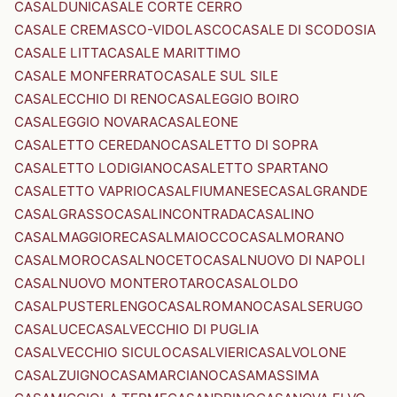
CASALDUNI
CASALE CORTE CERRO
CASALE CREMASCO-VIDOLASCO
CASALE DI SCODOSIA
CASALE LITTA
CASALE MARITTIMO
CASALE MONFERRATO
CASALE SUL SILE
CASALECCHIO DI RENO
CASALEGGIO BOIRO
CASALEGGIO NOVARA
CASALEONE
CASALETTO CEREDANO
CASALETTO DI SOPRA
CASALETTO LODIGIANO
CASALETTO SPARTANO
CASALETTO VAPRIO
CASALFIUMANESE
CASALGRANDE
CASALGRASSO
CASALINCONTRADA
CASALINO
CASALMAGGIORE
CASALMAIOCCO
CASALMORANO
CASALMORO
CASALNOCETO
CASALNUOVO DI NAPOLI
CASALNUOVO MONTEROTARO
CASALOLDO
CASALPUSTERLENGO
CASALROMANO
CASALSERUGO
CASALUCE
CASALVECCHIO DI PUGLIA
CASALVECCHIO SICULO
CASALVIERI
CASALVOLONE
CASALZUIGNO
CASAMARCIANO
CASAMASSIMA