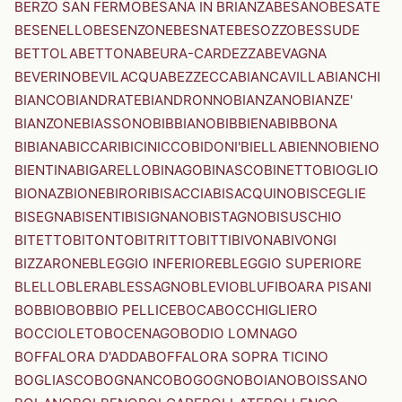
BERZO SAN FERMO
BESANA IN BRIANZA
BESANO
BESATE
BESENELLO
BESENZONE
BESNATE
BESOZZO
BESSUDE
BETTOLA
BETTONA
BEURA-CARDEZZA
BEVAGNA
BEVERINO
BEVILACQUA
BEZZECCA
BIANCAVILLA
BIANCHI
BIANCO
BIANDRATE
BIANDRONNO
BIANZANO
BIANZE'
BIANZONE
BIASSONO
BIBBIANO
BIBBIENA
BIBBONA
BIBIANA
BICCARI
BICINICCO
BIDONI'
BIELLA
BIENNO
BIENO
BIENTINA
BIGARELLO
BINAGO
BINASCO
BINETTO
BIOGLIO
BIONAZ
BIONE
BIRORI
BISACCIA
BISACQUINO
BISCEGLIE
BISEGNA
BISENTI
BISIGNANO
BISTAGNO
BISUSCHIO
BITETTO
BITONTO
BITRITTO
BITTI
BIVONA
BIVONGI
BIZZARONE
BLEGGIO INFERIORE
BLEGGIO SUPERIORE
BLELLO
BLERA
BLESSAGNO
BLEVIO
BLUFI
BOARA PISANI
BOBBIO
BOBBIO PELLICE
BOCA
BOCCHIGLIERO
BOCCIOLETO
BOCENAGO
BODIO LOMNAGO
BOFFALORA D'ADDA
BOFFALORA SOPRA TICINO
BOGLIASCO
BOGNANCO
BOGOGNO
BOIANO
BOISSANO