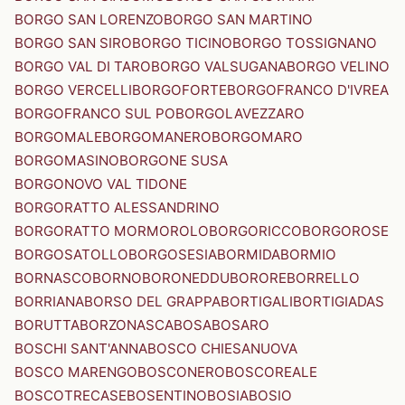
BORGO SAN LORENZO
BORGO SAN MARTINO
BORGO SAN SIRO
BORGO TICINO
BORGO TOSSIGNANO
BORGO VAL DI TARO
BORGO VALSUGANA
BORGO VELINO
BORGO VERCELLI
BORGOFORTE
BORGOFRANCO D'IVREA
BORGOFRANCO SUL PO
BORGOLAVEZZARO
BORGOMALE
BORGOMANERO
BORGOMARO
BORGOMASINO
BORGONE SUSA
BORGONOVO VAL TIDONE
BORGORATTO ALESSANDRINO
BORGORATTO MORMOROLO
BORGORICCO
BORGOROSE
BORGOSATOLLO
BORGOSESIA
BORMIDA
BORMIO
BORNASCO
BORNO
BORONEDDU
BORORE
BORRELLO
BORRIANA
BORSO DEL GRAPPA
BORTIGALI
BORTIGIADAS
BORUTTA
BORZONASCA
BOSA
BOSARO
BOSCHI SANT'ANNA
BOSCO CHIESANUOVA
BOSCO MARENGO
BOSCONERO
BOSCOREALE
BOSCOTRECASE
BOSENTINO
BOSIA
BOSIO