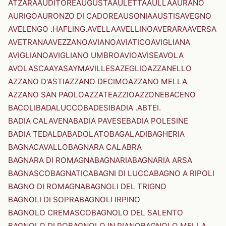
ATZARA
AUDITORE
AUGUSTA
AULETTA
AULLA
AURANO
AURIGO
AURONZO DI CADORE
AUSONIA
AUSTIS
AVEGNO
AVELENGO .HAFLING.
AVELLA
AVELLINO
AVERARA
AVERSA
AVETRANA
AVEZZANO
AVIANO
AVIATICO
AVIGLIANA
AVIGLIANO
AVIGLIANO UMBRO
AVIO
AVISE
AVOLA
AVOLASCA
AYAS
AYMAVILLES
AZEGLIO
AZZANELLO
AZZANO D'ASTI
AZZANO DECIMO
AZZANO MELLA
AZZANO SAN PAOLO
AZZATE
AZZIO
AZZONE
BACENO
BACOLI
BADALUCCO
BADESI
BADIA .ABTEI.
BADIA CALAVENA
BADIA PAVESE
BADIA POLESINE
BADIA TEDALDA
BADOLATO
BAGALADI
BAGHERIA
BAGNACAVALLO
BAGNARA CALABRA
BAGNARA DI ROMAGNA
BAGNARIA
BAGNARIA ARSA
BAGNASCO
BAGNATICA
BAGNI DI LUCCA
BAGNO A RIPOLI
BAGNO DI ROMAGNA
BAGNOLI DEL TRIGNO
BAGNOLI DI SOPRA
BAGNOLI IRPINO
BAGNOLO CREMASCO
BAGNOLO DEL SALENTO
BAGNOLO DI PO
BAGNOLO IN PIANO
BAGNOLO MELLA