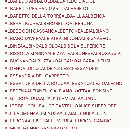
ALBAREDO ARNABOLDI
ALBAREDO D'ADIGE
ALBAREDO PER SAN MARCO
ALBARETO
ALBARETTO DELLA TORRE
ALBAVILLA
ALBENGA
ALBERA LIGURE
ALBEROBELLO
ALBERONA
ALBESE CON CASSANO
ALBETTONE
ALBI
ALBIANO
ALBIANO D'IVREA
ALBIATE
ALBIDONA
ALBIGNASEGO
ALBINEA
ALBINO
ALBIOLO
ALBISOLA SUPERIORE
ALBISSOLA MARINA
ALBIZZATE
ALBONESE
ALBOSAGGIA
ALBUGNANO
ALBUZZANO
ALCAMO
ALCARA LI FUSI
ALDENO
ALDINO .ALDEIN.
ALES
ALESSANDRIA
ALESSANDRIA DEL CARRETTO
ALESSANDRIA DELLA ROCCA
ALESSANO
ALEZIO
ALFANO
ALFEDENA
ALFIANELLO
ALFIANO NATTA
ALFONSINE
ALGHERO
ALGUA
ALI'
ALI' TERME
ALIA
ALIANO
ALICE BEL COLLE
ALICE CASTELLO
ALICE SUPERIORE
ALIFE
ALIMENA
ALIMINUSA
ALLAI
ALLEGHE
ALLEIN
ALLERONA
ALLISTE
ALLUMIERE
ALLUVIONI CAMBIO'
ALME'
ALMENNO SAN BARTOLOMEO