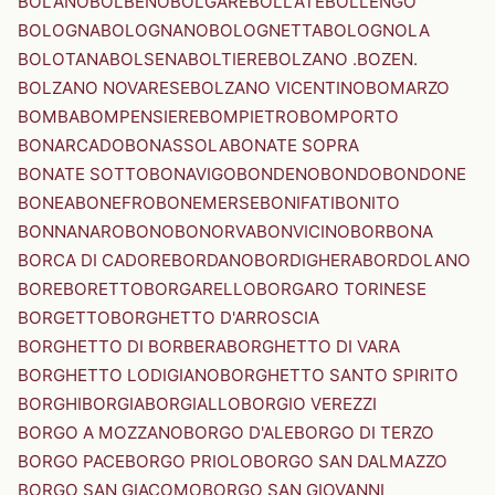
BOLANO
BOLBENO
BOLGARE
BOLLATE
BOLLENGO
BOLOGNA
BOLOGNANO
BOLOGNETTA
BOLOGNOLA
BOLOTANA
BOLSENA
BOLTIERE
BOLZANO .BOZEN.
BOLZANO NOVARESE
BOLZANO VICENTINO
BOMARZO
BOMBA
BOMPENSIERE
BOMPIETRO
BOMPORTO
BONARCADO
BONASSOLA
BONATE SOPRA
BONATE SOTTO
BONAVIGO
BONDENO
BONDO
BONDONE
BONEA
BONEFRO
BONEMERSE
BONIFATI
BONITO
BONNANARO
BONO
BONORVA
BONVICINO
BORBONA
BORCA DI CADORE
BORDANO
BORDIGHERA
BORDOLANO
BORE
BORETTO
BORGARELLO
BORGARO TORINESE
BORGETTO
BORGHETTO D'ARROSCIA
BORGHETTO DI BORBERA
BORGHETTO DI VARA
BORGHETTO LODIGIANO
BORGHETTO SANTO SPIRITO
BORGHI
BORGIA
BORGIALLO
BORGIO VEREZZI
BORGO A MOZZANO
BORGO D'ALE
BORGO DI TERZO
BORGO PACE
BORGO PRIOLO
BORGO SAN DALMAZZO
BORGO SAN GIACOMO
BORGO SAN GIOVANNI