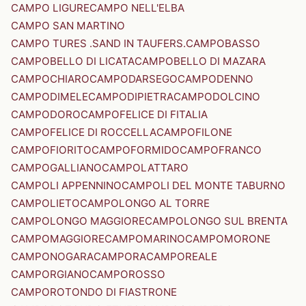
CAMPO LIGURE
CAMPO NELL'ELBA
CAMPO SAN MARTINO
CAMPO TURES .SAND IN TAUFERS.
CAMPOBASSO
CAMPOBELLO DI LICATA
CAMPOBELLO DI MAZARA
CAMPOCHIARO
CAMPODARSEGO
CAMPODENNO
CAMPODIMELE
CAMPODIPIETRA
CAMPODOLCINO
CAMPODORO
CAMPOFELICE DI FITALIA
CAMPOFELICE DI ROCCELLA
CAMPOFILONE
CAMPOFIORITO
CAMPOFORMIDO
CAMPOFRANCO
CAMPOGALLIANO
CAMPOLATTARO
CAMPOLI APPENNINO
CAMPOLI DEL MONTE TABURNO
CAMPOLIETO
CAMPOLONGO AL TORRE
CAMPOLONGO MAGGIORE
CAMPOLONGO SUL BRENTA
CAMPOMAGGIORE
CAMPOMARINO
CAMPOMORONE
CAMPONOGARA
CAMPORA
CAMPOREALE
CAMPORGIANO
CAMPOROSSO
CAMPOROTONDO DI FIASTRONE