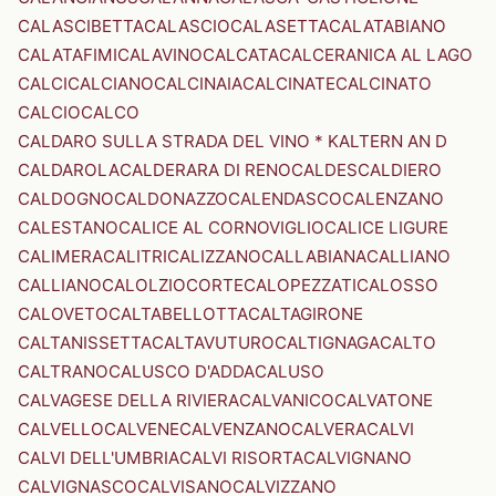
CALASCIBETTA
CALASCIO
CALASETTA
CALATABIANO
CALATAFIMI
CALAVINO
CALCATA
CALCERANICA AL LAGO
CALCI
CALCIANO
CALCINAIA
CALCINATE
CALCINATO
CALCIO
CALCO
CALDARO SULLA STRADA DEL VINO * KALTERN AN D
CALDAROLA
CALDERARA DI RENO
CALDES
CALDIERO
CALDOGNO
CALDONAZZO
CALENDASCO
CALENZANO
CALESTANO
CALICE AL CORNOVIGLIO
CALICE LIGURE
CALIMERA
CALITRI
CALIZZANO
CALLABIANA
CALLIANO
CALLIANO
CALOLZIOCORTE
CALOPEZZATI
CALOSSO
CALOVETO
CALTABELLOTTA
CALTAGIRONE
CALTANISSETTA
CALTAVUTURO
CALTIGNAGA
CALTO
CALTRANO
CALUSCO D'ADDA
CALUSO
CALVAGESE DELLA RIVIERA
CALVANICO
CALVATONE
CALVELLO
CALVENE
CALVENZANO
CALVERA
CALVI
CALVI DELL'UMBRIA
CALVI RISORTA
CALVIGNANO
CALVIGNASCO
CALVISANO
CALVIZZANO