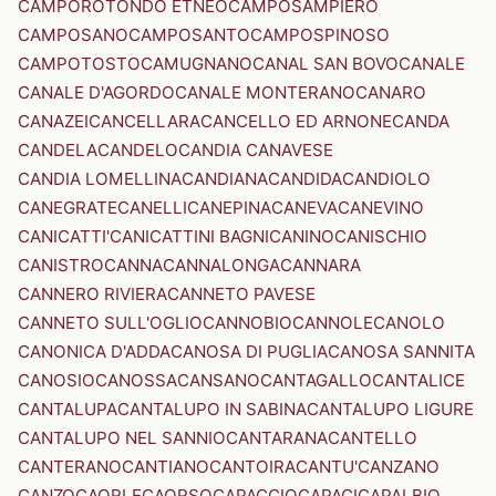
CAMPOROTONDO ETNEO
CAMPOSAMPIERO
CAMPOSANO
CAMPOSANTO
CAMPOSPINOSO
CAMPOTOSTO
CAMUGNANO
CANAL SAN BOVO
CANALE
CANALE D'AGORDO
CANALE MONTERANO
CANARO
CANAZEI
CANCELLARA
CANCELLO ED ARNONE
CANDA
CANDELA
CANDELO
CANDIA CANAVESE
CANDIA LOMELLINA
CANDIANA
CANDIDA
CANDIOLO
CANEGRATE
CANELLI
CANEPINA
CANEVA
CANEVINO
CANICATTI'
CANICATTINI BAGNI
CANINO
CANISCHIO
CANISTRO
CANNA
CANNALONGA
CANNARA
CANNERO RIVIERA
CANNETO PAVESE
CANNETO SULL'OGLIO
CANNOBIO
CANNOLE
CANOLO
CANONICA D'ADDA
CANOSA DI PUGLIA
CANOSA SANNITA
CANOSIO
CANOSSA
CANSANO
CANTAGALLO
CANTALICE
CANTALUPA
CANTALUPO IN SABINA
CANTALUPO LIGURE
CANTALUPO NEL SANNIO
CANTARANA
CANTELLO
CANTERANO
CANTIANO
CANTOIRA
CANTU'
CANZANO
CANZO
CAORLE
CAORSO
CAPACCIO
CAPACI
CAPALBIO