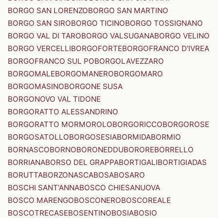
BORGO SAN LORENZO
BORGO SAN MARTINO
BORGO SAN SIRO
BORGO TICINO
BORGO TOSSIGNANO
BORGO VAL DI TARO
BORGO VALSUGANA
BORGO VELINO
BORGO VERCELLI
BORGOFORTE
BORGOFRANCO D'IVREA
BORGOFRANCO SUL PO
BORGOLAVEZZARO
BORGOMALE
BORGOMANERO
BORGOMARO
BORGOMASINO
BORGONE SUSA
BORGONOVO VAL TIDONE
BORGORATTO ALESSANDRINO
BORGORATTO MORMOROLO
BORGORICCO
BORGOROSE
BORGOSATOLLO
BORGOSESIA
BORMIDA
BORMIO
BORNASCO
BORNO
BORONEDDU
BORORE
BORRELLO
BORRIANA
BORSO DEL GRAPPA
BORTIGALI
BORTIGIADAS
BORUTTA
BORZONASCA
BOSA
BOSARO
BOSCHI SANT'ANNA
BOSCO CHIESANUOVA
BOSCO MARENGO
BOSCONERO
BOSCOREALE
BOSCOTRECASE
BOSENTINO
BOSIA
BOSIO