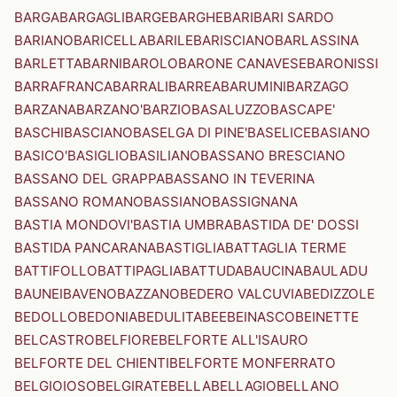
BARGA
BARGAGLI
BARGE
BARGHE
BARI
BARI SARDO
BARIANO
BARICELLA
BARILE
BARISCIANO
BARLASSINA
BARLETTA
BARNI
BAROLO
BARONE CANAVESE
BARONISSI
BARRAFRANCA
BARRALI
BARREA
BARUMINI
BARZAGO
BARZANA
BARZANO'
BARZIO
BASALUZZO
BASCAPE'
BASCHI
BASCIANO
BASELGA DI PINE'
BASELICE
BASIANO
BASICO'
BASIGLIO
BASILIANO
BASSANO BRESCIANO
BASSANO DEL GRAPPA
BASSANO IN TEVERINA
BASSANO ROMANO
BASSIANO
BASSIGNANA
BASTIA MONDOVI'
BASTIA UMBRA
BASTIDA DE' DOSSI
BASTIDA PANCARANA
BASTIGLIA
BATTAGLIA TERME
BATTIFOLLO
BATTIPAGLIA
BATTUDA
BAUCINA
BAULADU
BAUNEI
BAVENO
BAZZANO
BEDERO VALCUVIA
BEDIZZOLE
BEDOLLO
BEDONIA
BEDULITA
BEE
BEINASCO
BEINETTE
BELCASTRO
BELFIORE
BELFORTE ALL'ISAURO
BELFORTE DEL CHIENTI
BELFORTE MONFERRATO
BELGIOIOSO
BELGIRATE
BELLA
BELLAGIO
BELLANO