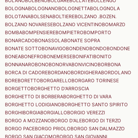
BOLANO
BOLBENO
BOLGARE
BOLLATE
BOLLENGO
BOLOGNA
BOLOGNANO
BOLOGNETTA
BOLOGNOLA
BOLOTANA
BOLSENA
BOLTIERE
BOLZANO .BOZEN.
BOLZANO NOVARESE
BOLZANO VICENTINO
BOMARZO
BOMBA
BOMPENSIERE
BOMPIETRO
BOMPORTO
BONARCADO
BONASSOLA
BONATE SOPRA
BONATE SOTTO
BONAVIGO
BONDENO
BONDO
BONDONE
BONEA
BONEFRO
BONEMERSE
BONIFATI
BONITO
BONNANARO
BONO
BONORVA
BONVICINO
BORBONA
BORCA DI CADORE
BORDANO
BORDIGHERA
BORDOLANO
BORE
BORETTO
BORGARELLO
BORGARO TORINESE
BORGETTO
BORGHETTO D'ARROSCIA
BORGHETTO DI BORBERA
BORGHETTO DI VARA
BORGHETTO LODIGIANO
BORGHETTO SANTO SPIRITO
BORGHI
BORGIA
BORGIALLO
BORGIO VEREZZI
BORGO A MOZZANO
BORGO D'ALE
BORGO DI TERZO
BORGO PACE
BORGO PRIOLO
BORGO SAN DALMAZZO
BORGO SAN GIACOMO
BORGO SAN GIOVANNI