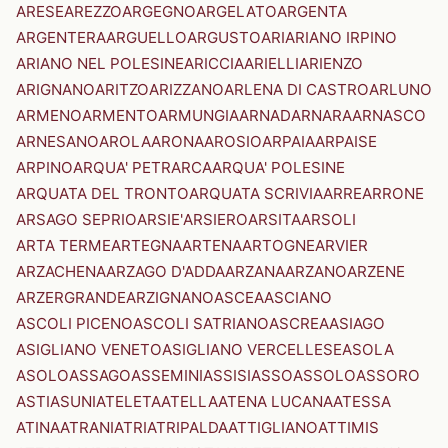
ARESE
AREZZO
ARGEGNO
ARGELATO
ARGENTA
ARGENTERA
ARGUELLO
ARGUSTO
ARI
ARIANO IRPINO
ARIANO NEL POLESINE
ARICCIA
ARIELLI
ARIENZO
ARIGNANO
ARITZO
ARIZZANO
ARLENA DI CASTRO
ARLUNO
ARMENO
ARMENTO
ARMUNGIA
ARNAD
ARNARA
ARNASCO
ARNESANO
AROLA
ARONA
AROSIO
ARPAIA
ARPAISE
ARPINO
ARQUA' PETRARCA
ARQUA' POLESINE
ARQUATA DEL TRONTO
ARQUATA SCRIVIA
ARRE
ARRONE
ARSAGO SEPRIO
ARSIE'
ARSIERO
ARSITA
ARSOLI
ARTA TERME
ARTEGNA
ARTENA
ARTOGNE
ARVIER
ARZACHENA
ARZAGO D'ADDA
ARZANA
ARZANO
ARZENE
ARZERGRANDE
ARZIGNANO
ASCEA
ASCIANO
ASCOLI PICENO
ASCOLI SATRIANO
ASCREA
ASIAGO
ASIGLIANO VENETO
ASIGLIANO VERCELLESE
ASOLA
ASOLO
ASSAGO
ASSEMINI
ASSISI
ASSO
ASSOLO
ASSORO
ASTI
ASUNI
ATELETA
ATELLA
ATENA LUCANA
ATESSA
ATINA
ATRANI
ATRI
ATRIPALDA
ATTIGLIANO
ATTIMIS