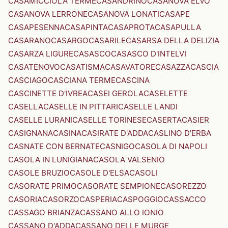
CASAMICCIOLA TERME
CASANDRINO
CASANOVA ELVO
CASANOVA LERRONE
CASANOVA LONATI
CASAPE
CASAPESENNA
CASAPINTA
CASAPROTA
CASAPULLA
CASARANO
CASARGO
CASARILE
CASARSA DELLA DELIZIA
CASARZA LIGURE
CASASCO
CASASCO D'INTELVI
CASATENOVO
CASATISMA
CASAVATORE
CASAZZA
CASCIA
CASCIAGO
CASCIANA TERME
CASCINA
CASCINETTE D'IVREA
CASEI GEROLA
CASELETTE
CASELLA
CASELLE IN PITTARI
CASELLE LANDI
CASELLE LURANI
CASELLE TORINESE
CASERTA
CASIER
CASIGNANA
CASINA
CASIRATE D'ADDA
CASLINO D'ERBA
CASNATE CON BERNATE
CASNIGO
CASOLA DI NAPOLI
CASOLA IN LUNIGIANA
CASOLA VALSENIO
CASOLE BRUZIO
CASOLE D'ELSA
CASOLI
CASORATE PRIMO
CASORATE SEMPIONE
CASOREZZO
CASORIA
CASORZO
CASPERIA
CASPOGGIO
CASSACCO
CASSAGO BRIANZA
CASSANO ALLO IONIO
CASSANO D'ADDA
CASSANO DELLE MURGE