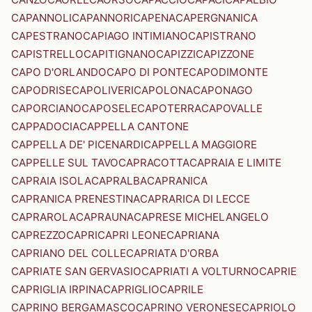
CAPANNOLI
CAPANNORI
CAPENA
CAPERGNANICA
CAPESTRANO
CAPIAGO INTIMIANO
CAPISTRANO
CAPISTRELLO
CAPITIGNANO
CAPIZZI
CAPIZZONE
CAPO D'ORLANDO
CAPO DI PONTE
CAPODIMONTE
CAPODRISE
CAPOLIVERI
CAPOLONA
CAPONAGO
CAPORCIANO
CAPOSELE
CAPOTERRA
CAPOVALLE
CAPPADOCIA
CAPPELLA CANTONE
CAPPELLA DE' PICENARDI
CAPPELLA MAGGIORE
CAPPELLE SUL TAVO
CAPRACOTTA
CAPRAIA E LIMITE
CAPRAIA ISOLA
CAPRALBA
CAPRANICA
CAPRANICA PRENESTINA
CAPRARICA DI LECCE
CAPRAROLA
CAPRAUNA
CAPRESE MICHELANGELO
CAPREZZO
CAPRI
CAPRI LEONE
CAPRIANA
CAPRIANO DEL COLLE
CAPRIATA D'ORBA
CAPRIATE SAN GERVASIO
CAPRIATI A VOLTURNO
CAPRIE
CAPRIGLIA IRPINA
CAPRIGLIO
CAPRILE
CAPRINO BERGAMASCO
CAPRINO VERONESE
CAPRIOLO