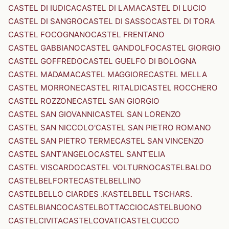
CASTEL DI IUDICA
CASTEL DI LAMA
CASTEL DI LUCIO
CASTEL DI SANGRO
CASTEL DI SASSO
CASTEL DI TORA
CASTEL FOCOGNANO
CASTEL FRENTANO
CASTEL GABBIANO
CASTEL GANDOLFO
CASTEL GIORGIO
CASTEL GOFFREDO
CASTEL GUELFO DI BOLOGNA
CASTEL MADAMA
CASTEL MAGGIORE
CASTEL MELLA
CASTEL MORRONE
CASTEL RITALDI
CASTEL ROCCHERO
CASTEL ROZZONE
CASTEL SAN GIORGIO
CASTEL SAN GIOVANNI
CASTEL SAN LORENZO
CASTEL SAN NICCOLO'
CASTEL SAN PIETRO ROMANO
CASTEL SAN PIETRO TERME
CASTEL SAN VINCENZO
CASTEL SANT'ANGELO
CASTEL SANT'ELIA
CASTEL VISCARDO
CASTEL VOLTURNO
CASTELBALDO
CASTELBELFORTE
CASTELBELLINO
CASTELBELLO CIARDES .KASTELBELL TSCHARS.
CASTELBIANCO
CASTELBOTTACCIO
CASTELBUONO
CASTELCIVITA
CASTELCOVATI
CASTELCUCCO