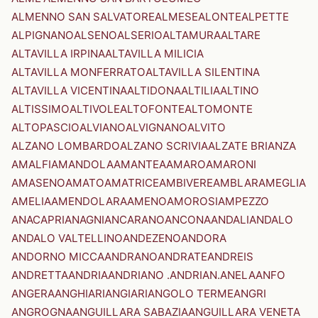
ALMENNO SAN SALVATORE
ALMESE
ALONTE
ALPETTE
ALPIGNANO
ALSENO
ALSERIO
ALTAMURA
ALTARE
ALTAVILLA IRPINA
ALTAVILLA MILICIA
ALTAVILLA MONFERRATO
ALTAVILLA SILENTINA
ALTAVILLA VICENTINA
ALTIDONA
ALTILIA
ALTINO
ALTISSIMO
ALTIVOLE
ALTOFONTE
ALTOMONTE
ALTOPASCIO
ALVIANO
ALVIGNANO
ALVITO
ALZANO LOMBARDO
ALZANO SCRIVIA
ALZATE BRIANZA
AMALFI
AMANDOLA
AMANTEA
AMARO
AMARONI
AMASENO
AMATO
AMATRICE
AMBIVERE
AMBLAR
AMEGLIA
AMELIA
AMENDOLARA
AMENO
AMOROSI
AMPEZZO
ANACAPRI
ANAGNI
ANCARANO
ANCONA
ANDALI
ANDALO
ANDALO VALTELLINO
ANDEZENO
ANDORA
ANDORNO MICCA
ANDRANO
ANDRATE
ANDREIS
ANDRETTA
ANDRIA
ANDRIANO .ANDRIAN.
ANELA
ANFO
ANGERA
ANGHIARI
ANGIARI
ANGOLO TERME
ANGRI
ANGROGNA
ANGUILLARA SABAZIA
ANGUILLARA VENETA