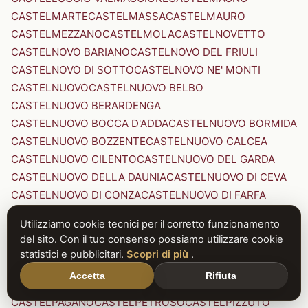
CASTELMARTE
CASTELMASSA
CASTELMAURO
CASTELMEZZANO
CASTELMOLA
CASTELNOVETTO
CASTELNOVO BARIANO
CASTELNOVO DEL FRIULI
CASTELNOVO DI SOTTO
CASTELNOVO NE' MONTI
CASTELNUOVO
CASTELNUOVO BELBO
CASTELNUOVO BERARDENGA
CASTELNUOVO BOCCA D'ADDA
CASTELNUOVO BORMIDA
CASTELNUOVO BOZZENTE
CASTELNUOVO CALCEA
CASTELNUOVO CILENTO
CASTELNUOVO DEL GARDA
CASTELNUOVO DELLA DAUNIA
CASTELNUOVO DI CEVA
CASTELNUOVO DI CONZA
CASTELNUOVO DI FARFA
CASTELNUOVO DI GARFAGNANA
Utilizziamo cookie tecnici per il corretto funzionamento
CASTELNUOVO DI PORTO
CASTELNUOVO DON BOSCO
del sito. Con il tuo consenso possiamo utilizzare cookie
CASTELNUOVO MAGRA
CASTELNUOVO NIGRA
statistici e pubblicitari.
Scopri di più
.
CASTELNUOVO PARANO
CASTELNUOVO RANGONE
Accetta
Rifiuta
CASTELNUOVO SCRIVIA
CASTELNUOVO VAL DI CECINA
CASTELPAGANO
CASTELPETROSO
CASTELPIZZUTO