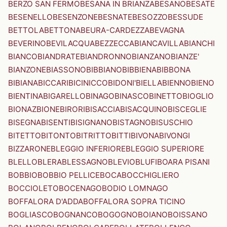
BERZO SAN FERMO
BESANA IN BRIANZA
BESANO
BESATE
BESENELLO
BESENZONE
BESNATE
BESOZZO
BESSUDE
BETTOLA
BETTONA
BEURA-CARDEZZA
BEVAGNA
BEVERINO
BEVILACQUA
BEZZECCA
BIANCAVILLA
BIANCHI
BIANCO
BIANDRATE
BIANDRONNO
BIANZANO
BIANZE'
BIANZONE
BIASSONO
BIBBIANO
BIBBIENA
BIBBONA
BIBIANA
BICCARI
BICINICCO
BIDONI'
BIELLA
BIENNO
BIENO
BIENTINA
BIGARELLO
BINAGO
BINASCO
BINETTO
BIOGLIO
BIONAZ
BIONE
BIRORI
BISACCIA
BISACQUINO
BISCEGLIE
BISEGNA
BISENTI
BISIGNANO
BISTAGNO
BISUSCHIO
BITETTO
BITONTO
BITRITTO
BITTI
BIVONA
BIVONGI
BIZZARONE
BLEGGIO INFERIORE
BLEGGIO SUPERIORE
BLELLO
BLERA
BLESSAGNO
BLEVIO
BLUFI
BOARA PISANI
BOBBIO
BOBBIO PELLICE
BOCA
BOCCHIGLIERO
BOCCIOLETO
BOCENAGO
BODIO LOMNAGO
BOFFALORA D'ADDA
BOFFALORA SOPRA TICINO
BOGLIASCO
BOGNANCO
BOGOGNO
BOIANO
BOISSANO