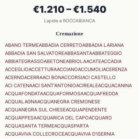
€1.210 – €1.540
Lapide a ROCCABIANCA
Cremazione
ABANO TERME
ABBADIA CERRETO
ABBADIA LARIANA
ABBADIA SAN SALVATORE
ABBASANTA
ABBATEGGIO
ABBIATEGRASSO
ABETONE
ABRIOLA
ACATE
ACCADIA
ACCEGLIO
ACCETTURA
ACCIANO
ACCUMOLI
ACERENZA
ACERNO
ACERRA
ACI BONACCORSI
ACI CASTELLO
ACI CATENA
ACI SANT'ANTONIO
ACIREALE
ACQUACANINA
ACQUAFONDATA
ACQUAFORMOSA
ACQUAFREDDA
ACQUALAGNA
ACQUANEGRA CREMONESE
ACQUANEGRA SUL CHIESE
ACQUAPENDENTE
ACQUAPPESA
ACQUARICA DEL CAPO
ACQUARO
ACQUASANTA TERME
ACQUASPARTA
ACQUAVIVA COLLECROCE
ACQUAVIVA D'ISERNIA