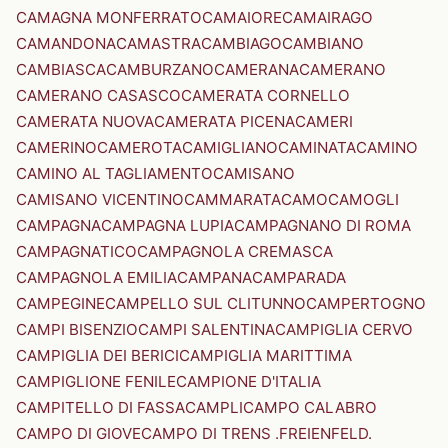
CAMAGNA MONFERRATO
CAMAIORE
CAMAIRAGO
CAMANDONA
CAMASTRA
CAMBIAGO
CAMBIANO
CAMBIASCA
CAMBURZANO
CAMERANA
CAMERANO
CAMERANO CASASCO
CAMERATA CORNELLO
CAMERATA NUOVA
CAMERATA PICENA
CAMERI
CAMERINO
CAMEROTA
CAMIGLIANO
CAMINATA
CAMINO
CAMINO AL TAGLIAMENTO
CAMISANO
CAMISANO VICENTINO
CAMMARATA
CAMO
CAMOGLI
CAMPAGNA
CAMPAGNA LUPIA
CAMPAGNANO DI ROMA
CAMPAGNATICO
CAMPAGNOLA CREMASCA
CAMPAGNOLA EMILIA
CAMPANA
CAMPARADA
CAMPEGINE
CAMPELLO SUL CLITUNNO
CAMPERTOGNO
CAMPI BISENZIO
CAMPI SALENTINA
CAMPIGLIA CERVO
CAMPIGLIA DEI BERICI
CAMPIGLIA MARITTIMA
CAMPIGLIONE FENILE
CAMPIONE D'ITALIA
CAMPITELLO DI FASSA
CAMPLI
CAMPO CALABRO
CAMPO DI GIOVE
CAMPO DI TRENS .FREIENFELD.