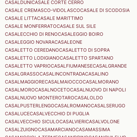
CASALDUNI
CASALE CORTE CERRO
CASALE CREMASCO-VIDOLASCO
CASALE DI SCODOSIA
CASALE LITTA
CASALE MARITTIMO
CASALE MONFERRATO
CASALE SUL SILE
CASALECCHIO DI RENO
CASALEGGIO BOIRO
CASALEGGIO NOVARA
CASALEONE
CASALETTO CEREDANO
CASALETTO DI SOPRA
CASALETTO LODIGIANO
CASALETTO SPARTANO
CASALETTO VAPRIO
CASALFIUMANESE
CASALGRANDE
CASALGRASSO
CASALINCONTRADA
CASALINO
CASALMAGGIORE
CASALMAIOCCO
CASALMORANO
CASALMORO
CASALNOCETO
CASALNUOVO DI NAPOLI
CASALNUOVO MONTEROTARO
CASALOLDO
CASALPUSTERLENGO
CASALROMANO
CASALSERUGO
CASALUCE
CASALVECCHIO DI PUGLIA
CASALVECCHIO SICULO
CASALVIERI
CASALVOLONE
CASALZUIGNO
CASAMARCIANO
CASAMASSIMA