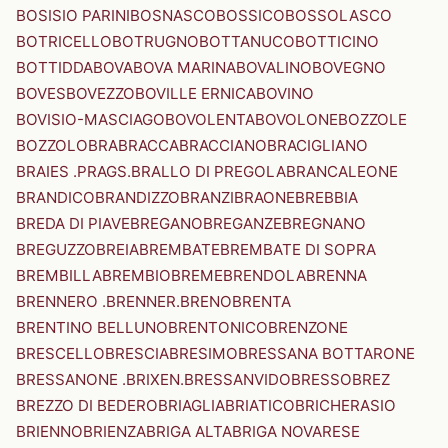
BOSISIO PARINI
BOSNASCO
BOSSICO
BOSSOLASCO
BOTRICELLO
BOTRUGNO
BOTTANUCO
BOTTICINO
BOTTIDDA
BOVA
BOVA MARINA
BOVALINO
BOVEGNO
BOVES
BOVEZZO
BOVILLE ERNICA
BOVINO
BOVISIO-MASCIAGO
BOVOLENTA
BOVOLONE
BOZZOLE
BOZZOLO
BRA
BRACCA
BRACCIANO
BRACIGLIANO
BRAIES .PRAGS.
BRALLO DI PREGOLA
BRANCALEONE
BRANDICO
BRANDIZZO
BRANZI
BRAONE
BREBBIA
BREDA DI PIAVE
BREGANO
BREGANZE
BREGNANO
BREGUZZO
BREIA
BREMBATE
BREMBATE DI SOPRA
BREMBILLA
BREMBIO
BREME
BRENDOLA
BRENNA
BRENNERO .BRENNER.
BRENO
BRENTA
BRENTINO BELLUNO
BRENTONICO
BRENZONE
BRESCELLO
BRESCIA
BRESIMO
BRESSANA BOTTARONE
BRESSANONE .BRIXEN.
BRESSANVIDO
BRESSO
BREZ
BREZZO DI BEDERO
BRIAGLIA
BRIATICO
BRICHERASIO
BRIENNO
BRIENZA
BRIGA ALTA
BRIGA NOVARESE