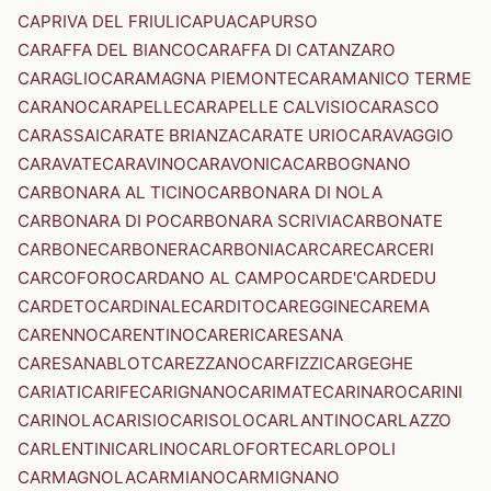
CAPRIVA DEL FRIULI
CAPUA
CAPURSO
CARAFFA DEL BIANCO
CARAFFA DI CATANZARO
CARAGLIO
CARAMAGNA PIEMONTE
CARAMANICO TERME
CARANO
CARAPELLE
CARAPELLE CALVISIO
CARASCO
CARASSAI
CARATE BRIANZA
CARATE URIO
CARAVAGGIO
CARAVATE
CARAVINO
CARAVONICA
CARBOGNANO
CARBONARA AL TICINO
CARBONARA DI NOLA
CARBONARA DI PO
CARBONARA SCRIVIA
CARBONATE
CARBONE
CARBONERA
CARBONIA
CARCARE
CARCERI
CARCOFORO
CARDANO AL CAMPO
CARDE'
CARDEDU
CARDETO
CARDINALE
CARDITO
CAREGGINE
CAREMA
CARENNO
CARENTINO
CARERI
CARESANA
CARESANABLOT
CAREZZANO
CARFIZZI
CARGEGHE
CARIATI
CARIFE
CARIGNANO
CARIMATE
CARINARO
CARINI
CARINOLA
CARISIO
CARISOLO
CARLANTINO
CARLAZZO
CARLENTINI
CARLINO
CARLOFORTE
CARLOPOLI
CARMAGNOLA
CARMIANO
CARMIGNANO