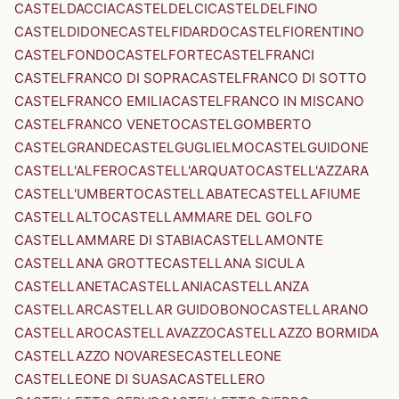
CASTELDACCIA
CASTELDELCI
CASTELDELFINO
CASTELDIDONE
CASTELFIDARDO
CASTELFIORENTINO
CASTELFONDO
CASTELFORTE
CASTELFRANCI
CASTELFRANCO DI SOPRA
CASTELFRANCO DI SOTTO
CASTELFRANCO EMILIA
CASTELFRANCO IN MISCANO
CASTELFRANCO VENETO
CASTELGOMBERTO
CASTELGRANDE
CASTELGUGLIELMO
CASTELGUIDONE
CASTELL'ALFERO
CASTELL'ARQUATO
CASTELL'AZZARA
CASTELL'UMBERTO
CASTELLABATE
CASTELLAFIUME
CASTELLALTO
CASTELLAMMARE DEL GOLFO
CASTELLAMMARE DI STABIA
CASTELLAMONTE
CASTELLANA GROTTE
CASTELLANA SICULA
CASTELLANETA
CASTELLANIA
CASTELLANZA
CASTELLAR
CASTELLAR GUIDOBONO
CASTELLARANO
CASTELLARO
CASTELLAVAZZO
CASTELLAZZO BORMIDA
CASTELLAZZO NOVARESE
CASTELLEONE
CASTELLEONE DI SUASA
CASTELLERO