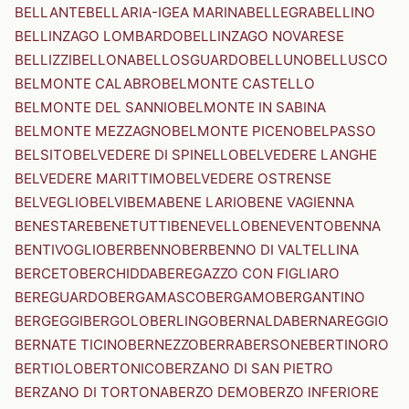
BELLANTE
BELLARIA-IGEA MARINA
BELLEGRA
BELLINO
BELLINZAGO LOMBARDO
BELLINZAGO NOVARESE
BELLIZZI
BELLONA
BELLOSGUARDO
BELLUNO
BELLUSCO
BELMONTE CALABRO
BELMONTE CASTELLO
BELMONTE DEL SANNIO
BELMONTE IN SABINA
BELMONTE MEZZAGNO
BELMONTE PICENO
BELPASSO
BELSITO
BELVEDERE DI SPINELLO
BELVEDERE LANGHE
BELVEDERE MARITTIMO
BELVEDERE OSTRENSE
BELVEGLIO
BELVI
BEMA
BENE LARIO
BENE VAGIENNA
BENESTARE
BENETUTTI
BENEVELLO
BENEVENTO
BENNA
BENTIVOGLIO
BERBENNO
BERBENNO DI VALTELLINA
BERCETO
BERCHIDDA
BEREGAZZO CON FIGLIARO
BEREGUARDO
BERGAMASCO
BERGAMO
BERGANTINO
BERGEGGI
BERGOLO
BERLINGO
BERNALDA
BERNAREGGIO
BERNATE TICINO
BERNEZZO
BERRA
BERSONE
BERTINORO
BERTIOLO
BERTONICO
BERZANO DI SAN PIETRO
BERZANO DI TORTONA
BERZO DEMO
BERZO INFERIORE