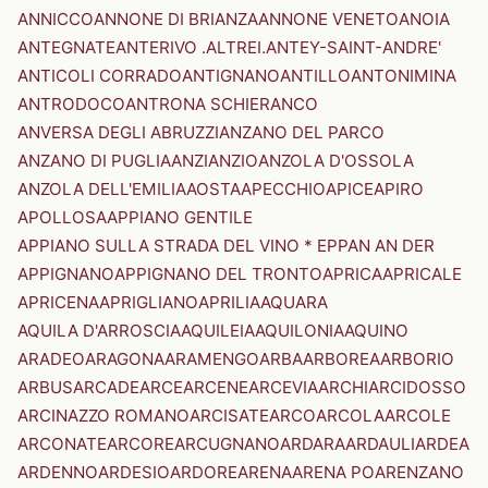
ANNICCO
ANNONE DI BRIANZA
ANNONE VENETO
ANOIA
ANTEGNATE
ANTERIVO .ALTREI.
ANTEY-SAINT-ANDRE'
ANTICOLI CORRADO
ANTIGNANO
ANTILLO
ANTONIMINA
ANTRODOCO
ANTRONA SCHIERANCO
ANVERSA DEGLI ABRUZZI
ANZANO DEL PARCO
ANZANO DI PUGLIA
ANZI
ANZIO
ANZOLA D'OSSOLA
ANZOLA DELL'EMILIA
AOSTA
APECCHIO
APICE
APIRO
APOLLOSA
APPIANO GENTILE
APPIANO SULLA STRADA DEL VINO * EPPAN AN DER
APPIGNANO
APPIGNANO DEL TRONTO
APRICA
APRICALE
APRICENA
APRIGLIANO
APRILIA
AQUARA
AQUILA D'ARROSCIA
AQUILEIA
AQUILONIA
AQUINO
ARADEO
ARAGONA
ARAMENGO
ARBA
ARBOREA
ARBORIO
ARBUS
ARCADE
ARCE
ARCENE
ARCEVIA
ARCHI
ARCIDOSSO
ARCINAZZO ROMANO
ARCISATE
ARCO
ARCOLA
ARCOLE
ARCONATE
ARCORE
ARCUGNANO
ARDARA
ARDAULI
ARDEA
ARDENNO
ARDESIO
ARDORE
ARENA
ARENA PO
ARENZANO