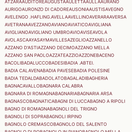
ATZARA
AUDITORE
AUGUSTA
AULETTA
AULLA
AURANO
AURIGO
AURONZO DI CADORE
AUSONIA
AUSTIS
AVEGNO
AVELENGO .HAFLING.
AVELLA
AVELLINO
AVERARA
AVERSA
AVETRANA
AVEZZANO
AVIANO
AVIATICO
AVIGLIANA
AVIGLIANO
AVIGLIANO UMBRO
AVIO
AVISE
AVOLA
AVOLASCA
AYAS
AYMAVILLES
AZEGLIO
AZZANELLO
AZZANO D'ASTI
AZZANO DECIMO
AZZANO MELLA
AZZANO SAN PAOLO
AZZATE
AZZIO
AZZONE
BACENO
BACOLI
BADALUCCO
BADESI
BADIA .ABTEI.
BADIA CALAVENA
BADIA PAVESE
BADIA POLESINE
BADIA TEDALDA
BADOLATO
BAGALADI
BAGHERIA
BAGNACAVALLO
BAGNARA CALABRA
BAGNARA DI ROMAGNA
BAGNARIA
BAGNARIA ARSA
BAGNASCO
BAGNATICA
BAGNI DI LUCCA
BAGNO A RIPOLI
BAGNO DI ROMAGNA
BAGNOLI DEL TRIGNO
BAGNOLI DI SOPRA
BAGNOLI IRPINO
BAGNOLO CREMASCO
BAGNOLO DEL SALENTO
BAGNOLO DI PO
BAGNOLO IN PIANO
BAGNOLO MELLA