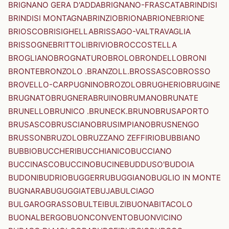
BRIGNANO GERA D'ADDA
BRIGNANO-FRASCATA
BRINDISI
BRINDISI MONTAGNA
BRINZIO
BRIONA
BRIONE
BRIONE
BRIOSCO
BRISIGHELLA
BRISSAGO-VALTRAVAGLIA
BRISSOGNE
BRITTOLI
BRIVIO
BROCCOSTELLA
BROGLIANO
BROGNATURO
BROLO
BRONDELLO
BRONI
BRONTE
BRONZOLO .BRANZOLL.
BROSSASCO
BROSSO
BROVELLO-CARPUGNINO
BROZOLO
BRUGHERIO
BRUGINE
BRUGNATO
BRUGNERA
BRUINO
BRUMANO
BRUNATE
BRUNELLO
BRUNICO .BRUNECK.
BRUNO
BRUSAPORTO
BRUSASCO
BRUSCIANO
BRUSIMPIANO
BRUSNENGO
BRUSSON
BRUZOLO
BRUZZANO ZEFFIRIO
BUBBIANO
BUBBIO
BUCCHERI
BUCCHIANICO
BUCCIANO
BUCCINASCO
BUCCINO
BUCINE
BUDDUSO'
BUDOIA
BUDONI
BUDRIO
BUGGERRU
BUGGIANO
BUGLIO IN MONTE
BUGNARA
BUGUGGIATE
BUJA
BULCIAGO
BULGAROGRASSO
BULTEI
BULZI
BUONABITACOLO
BUONALBERGO
BUONCONVENTO
BUONVICINO