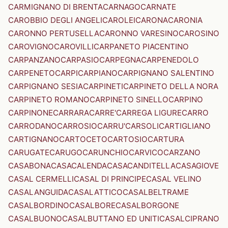
CARMIGNANO DI BRENTA
CARNAGO
CARNATE
CAROBBIO DEGLI ANGELI
CAROLEI
CARONA
CARONIA
CARONNO PERTUSELLA
CARONNO VARESINO
CAROSINO
CAROVIGNO
CAROVILLI
CARPANETO PIACENTINO
CARPANZANO
CARPASIO
CARPEGNA
CARPENEDOLO
CARPENETO
CARPI
CARPIANO
CARPIGNANO SALENTINO
CARPIGNANO SESIA
CARPINETI
CARPINETO DELLA NORA
CARPINETO ROMANO
CARPINETO SINELLO
CARPINO
CARPINONE
CARRARA
CARRE'
CARREGA LIGURE
CARRO
CARRODANO
CARROSIO
CARRU'
CARSOLI
CARTIGLIANO
CARTIGNANO
CARTOCETO
CARTOSIO
CARTURA
CARUGATE
CARUGO
CARUNCHIO
CARVICO
CARZANO
CASABONA
CASACALENDA
CASACANDITELLA
CASAGIOVE
CASAL CERMELLI
CASAL DI PRINCIPE
CASAL VELINO
CASALANGUIDA
CASALATTICO
CASALBELTRAME
CASALBORDINO
CASALBORE
CASALBORGONE
CASALBUONO
CASALBUTTANO ED UNITI
CASALCIPRANO