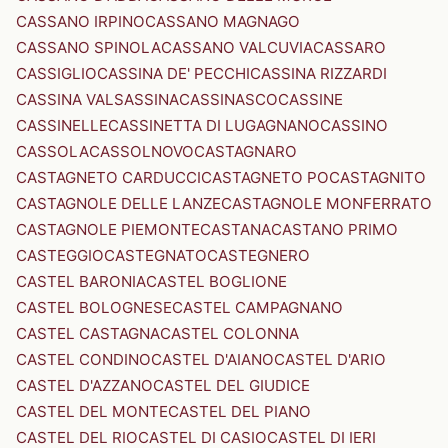
CASSANO IRPINO
CASSANO MAGNAGO
CASSANO SPINOLA
CASSANO VALCUVIA
CASSARO
CASSIGLIO
CASSINA DE' PECCHI
CASSINA RIZZARDI
CASSINA VALSASSINA
CASSINASCO
CASSINE
CASSINELLE
CASSINETTA DI LUGAGNANO
CASSINO
CASSOLA
CASSOLNOVO
CASTAGNARO
CASTAGNETO CARDUCCI
CASTAGNETO PO
CASTAGNITO
CASTAGNOLE DELLE LANZE
CASTAGNOLE MONFERRATO
CASTAGNOLE PIEMONTE
CASTANA
CASTANO PRIMO
CASTEGGIO
CASTEGNATO
CASTEGNERO
CASTEL BARONIA
CASTEL BOGLIONE
CASTEL BOLOGNESE
CASTEL CAMPAGNANO
CASTEL CASTAGNA
CASTEL COLONNA
CASTEL CONDINO
CASTEL D'AIANO
CASTEL D'ARIO
CASTEL D'AZZANO
CASTEL DEL GIUDICE
CASTEL DEL MONTE
CASTEL DEL PIANO
CASTEL DEL RIO
CASTEL DI CASIO
CASTEL DI IERI