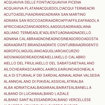
ACQUAVIVA DELLE FONTI
ACQUAVIVA PICENA
ACQUAVIVA PLATANI
ACQUEDOLCI
ACQUI TERME
ACRI
ACUTO
ADELFIA
ADRANO
ADRARA SAN MARTINO
ADRARA SAN ROCCO
ADRIA
ADRO
AFFI
AFFILE
AFRAGOLA
AFRICO
AGAZZANO
AGEROLA
AGGIUS
AGIRA
AGLIANA
AGLIANO TERME
AGLIE'
AGLIENTU
AGNA
AGNADELLO
AGNANA CALABRA
AGNONE
AGNOSINE
AGORDO
AGOSTA
AGRA
AGRATE BRIANZA
AGRATE CONTURBIA
AGRIGENTO
AGROPOLI
AGUGLIANO
AGUGLIARO
AICURZIO
AIDOMAGGIORE
AIDONE
AIELLI
AIELLO CALABRO
AIELLO DEL FRIULI
AIELLO DEL SABATO
AIETA
AILANO
AILOCHE
AIRASCA
AIROLA
AIROLE
AIRUNO
AISONE
ALA
ALA DI STURA
ALA' DEI SARDI
ALAGNA
ALAGNA VALSESIA
ALANNO
ALANO DI PIAVE
ALASSIO
ALATRI
ALBA
ALBA ADRIATICA
ALBAGIARA
ALBAIRATE
ALBANELLA
ALBANO DI LUCANIA
ALBANO LAZIALE
ALBANO SANT'ALESSANDRO
ALBANO VERCELLESE