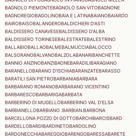
BAGNOLO PIEMONTE
BAGNOLO SAN VITO
BAGNONE
BAGNOREGIO
BAGOLINO
BAIA E LATINA
BAIANO
BAIARDO
BAIRO
BAISO
BALANGERO
BALDICHIERI D'ASTI
BALDISSERO CANAVESE
BALDISSERO D'ALBA
BALDISSERO TORINESE
BALESTRATE
BALESTRINO
BALLABIO
BALLAO
BALME
BALMUCCIA
BALOCCO
BALSORANO
BALVANO
BALZOLA
BANARI
BANCHETTE
BANNIO ANZINO
BANZI
BAONE
BARADILI
BARAGIANO
BARANELLO
BARANO D'ISCHIA
BARANZATE
BARASSO
BARATILI SAN PIETRO
BARBANIA
BARBARA
BARBARANO ROMANO
BARBARANO VICENTINO
BARBARESCO
BARBARIGA
BARBATA
BARBERINO DI MUGELLO
BARBERINO VAL D'ELSA
BARBIANELLO
BARBIANO .BARBIAN.
BARBONA
BARCELLONA POZZO DI GOTTO
BARCHI
BARCIS
BARD
BARDELLO
BARDI
BARDINETO
BARDOLINO
BARDONECCHIA
BAREGGIO
BARENGO
BARESSA
BARETE