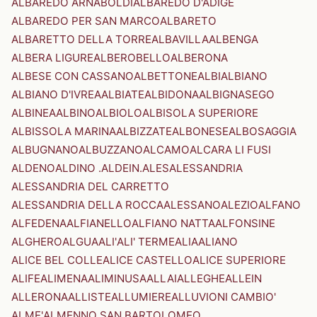
ALBAREDO ARNABOLDI
ALBAREDO D'ADIGE
ALBAREDO PER SAN MARCO
ALBARETO
ALBARETTO DELLA TORRE
ALBAVILLA
ALBENGA
ALBERA LIGURE
ALBEROBELLO
ALBERONA
ALBESE CON CASSANO
ALBETTONE
ALBI
ALBIANO
ALBIANO D'IVREA
ALBIATE
ALBIDONA
ALBIGNASEGO
ALBINEA
ALBINO
ALBIOLO
ALBISOLA SUPERIORE
ALBISSOLA MARINA
ALBIZZATE
ALBONESE
ALBOSAGGIA
ALBUGNANO
ALBUZZANO
ALCAMO
ALCARA LI FUSI
ALDENO
ALDINO .ALDEIN.
ALES
ALESSANDRIA
ALESSANDRIA DEL CARRETTO
ALESSANDRIA DELLA ROCCA
ALESSANO
ALEZIO
ALFANO
ALFEDENA
ALFIANELLO
ALFIANO NATTA
ALFONSINE
ALGHERO
ALGUA
ALI'
ALI' TERME
ALIA
ALIANO
ALICE BEL COLLE
ALICE CASTELLO
ALICE SUPERIORE
ALIFE
ALIMENA
ALIMINUSA
ALLAI
ALLEGHE
ALLEIN
ALLERONA
ALLISTE
ALLUMIERE
ALLUVIONI CAMBIO'
ALME'
ALMENNO SAN BARTOLOMEO