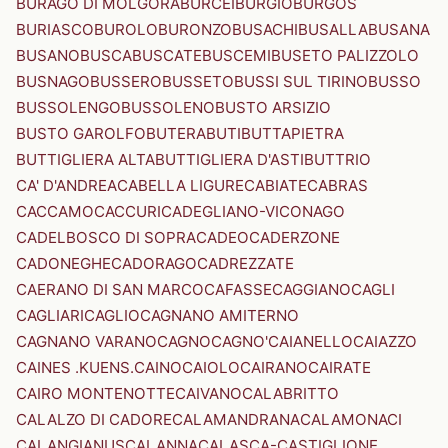
BURAGO DI MOLGORA
BURCEI
BURGIO
BURGOS
BURIASCO
BUROLO
BURONZO
BUSACHI
BUSALLA
BUSANA
BUSANO
BUSCA
BUSCATE
BUSCEMI
BUSETO PALIZZOLO
BUSNAGO
BUSSERO
BUSSETO
BUSSI SUL TIRINO
BUSSO
BUSSOLENGO
BUSSOLENO
BUSTO ARSIZIO
BUSTO GAROLFO
BUTERA
BUTI
BUTTAPIETRA
BUTTIGLIERA ALTA
BUTTIGLIERA D'ASTI
BUTTRIO
CA' D'ANDREA
CABELLA LIGURE
CABIATE
CABRAS
CACCAMO
CACCURI
CADEGLIANO-VICONAGO
CADELBOSCO DI SOPRA
CADEO
CADERZONE
CADONEGHE
CADORAGO
CADREZZATE
CAERANO DI SAN MARCO
CAFASSE
CAGGIANO
CAGLI
CAGLIARI
CAGLIO
CAGNANO AMITERNO
CAGNANO VARANO
CAGNO
CAGNO'
CAIANELLO
CAIAZZO
CAINES .KUENS.
CAINO
CAIOLO
CAIRANO
CAIRATE
CAIRO MONTENOTTE
CAIVANO
CALABRITTO
CALALZO DI CADORE
CALAMANDRANA
CALAMONACI
CALANGIANUS
CALANNA
CALASCA-CASTIGLIONE