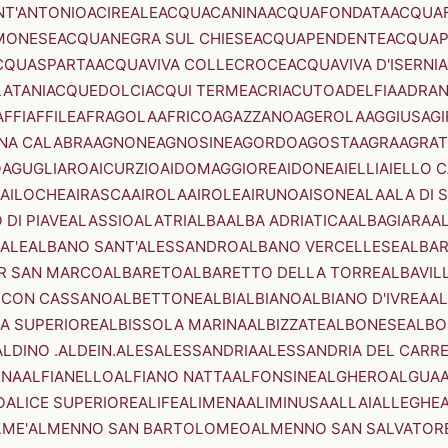
NT'ANTONIO
ACIREALE
ACQUACANINA
ACQUAFONDATA
ACQUA
MONESE
ACQUANEGRA SUL CHIESE
ACQUAPENDENTE
ACQUAP
CQUASPARTA
ACQUAVIVA COLLECROCE
ACQUAVIVA D'ISERNIA
LATANI
ACQUEDOLCI
ACQUI TERME
ACRI
ACUTO
ADELFIA
ADRA
AFFI
AFFILE
AFRAGOLA
AFRICO
AGAZZANO
AGEROLA
AGGIUS
AGI
NA CALABRA
AGNONE
AGNOSINE
AGORDO
AGOSTA
AGRA
AGRAT
O
AGUGLIARO
AICURZIO
AIDOMAGGIORE
AIDONE
AIELLI
AIELLO 
AILOCHE
AIRASCA
AIROLA
AIROLE
AIRUNO
AISONE
ALA
ALA DI 
 DI PIAVE
ALASSIO
ALATRI
ALBA
ALBA ADRIATICA
ALBAGIARA
A
IALE
ALBANO SANT'ALESSANDRO
ALBANO VERCELLESE
ALBAR
R SAN MARCO
ALBARETO
ALBARETTO DELLA TORRE
ALBAVIL
 CON CASSANO
ALBETTONE
ALBI
ALBIANO
ALBIANO D'IVREA
AL
A SUPERIORE
ALBISSOLA MARINA
ALBIZZATE
ALBONESE
ALBO
ALDINO .ALDEIN.
ALES
ALESSANDRIA
ALESSANDRIA DEL CARR
ENA
ALFIANELLO
ALFIANO NATTA
ALFONSINE
ALGHERO
ALGUA
A
O
ALICE SUPERIORE
ALIFE
ALIMENA
ALIMINUSA
ALLAI
ALLEGHE
LME'
ALMENNO SAN BARTOLOMEO
ALMENNO SAN SALVATOR