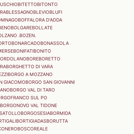
SUSCHIO
BITETTO
BITONTO
ERA
BLESSAGNO
BLEVIO
BLUFI
OMNAGO
BOFFALORA D'ADDA
BENO
BOLGARE
BOLLATE
OLZANO .BOZEN.
ORTO
BONARCADO
BONASSOLA
MERSE
BONIFATI
BONITO
BORDOLANO
BORE
BORETTO
ERA
BORGHETTO DI VARA
ZZI
BORGO A MOZZANO
N GIACOMO
BORGO SAN GIOVANNI
NANO
BORGO VAL DI TARO
RGOFRANCO SUL PO
BORGONOVO VAL TIDONE
SATOLLO
BORGOSESIA
BORMIDA
RTIGALI
BORTIGIADAS
BORUTTA
CONERO
BOSCOREALE