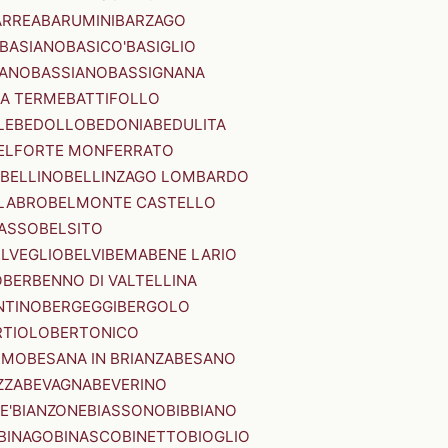
ARREA
BARUMINI
BARZAGO
BASIANO
BASICO'
BASIGLIO
ANO
BASSIANO
BASSIGNANA
IA TERME
BATTIFOLLO
LE
BEDOLLO
BEDONIA
BEDULITA
ELFORTE MONFERRATO
BELLINO
BELLINZAGO LOMBARDO
LABRO
BELMONTE CASTELLO
ASSO
BELSITO
ELVEGLIO
BELVI
BEMA
BENE LARIO
O
BERBENNO DI VALTELLINA
NTINO
BERGEGGI
BERGOLO
RTIOLO
BERTONICO
RMO
BESANA IN BRIANZA
BESANO
ZZA
BEVAGNA
BEVERINO
E'
BIANZONE
BIASSONO
BIBBIANO
BINAGO
BINASCO
BINETTO
BIOGLIO