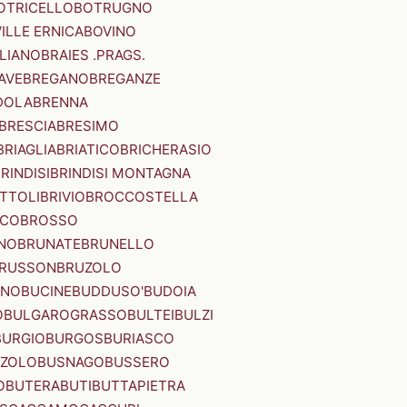
OTRICELLO
BOTRUGNO
ILLE ERNICA
BOVINO
LIANO
BRAIES .PRAGS.
IAVE
BREGANO
BREGANZE
DOLA
BRENNA
BRESCIA
BRESIMO
BRIAGLIA
BRIATICO
BRICHERASIO
RINDISI
BRINDISI MONTAGNA
ITTOLI
BRIVIO
BROCCOSTELLA
SCO
BROSSO
NO
BRUNATE
BRUNELLO
RUSSON
BRUZOLO
INO
BUCINE
BUDDUSO'
BUDOIA
O
BULGAROGRASSO
BULTEI
BULZI
BURGIO
BURGOS
BURIASCO
ZZOLO
BUSNAGO
BUSSERO
O
BUTERA
BUTI
BUTTAPIETRA