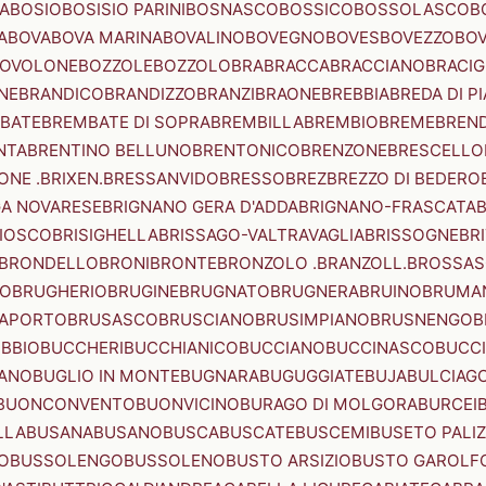
A
BOSIO
BOSISIO PARINI
BOSNASCO
BOSSICO
BOSSOLASCO
B
A
BOVA
BOVA MARINA
BOVALINO
BOVEGNO
BOVES
BOVEZZO
BOV
OVOLONE
BOZZOLE
BOZZOLO
BRA
BRACCA
BRACCIANO
BRACIG
NE
BRANDICO
BRANDIZZO
BRANZI
BRAONE
BREBBIA
BREDA DI P
BATE
BREMBATE DI SOPRA
BREMBILLA
BREMBIO
BREME
BREN
NTA
BRENTINO BELLUNO
BRENTONICO
BRENZONE
BRESCELLO
NE .BRIXEN.
BRESSANVIDO
BRESSO
BREZ
BREZZO DI BEDERO
GA NOVARESE
BRIGNANO GERA D'ADDA
BRIGNANO-FRASCATA
B
IOSCO
BRISIGHELLA
BRISSAGO-VALTRAVAGLIA
BRISSOGNE
BR
BRONDELLO
BRONI
BRONTE
BRONZOLO .BRANZOLL.
BROSSA
LO
BRUGHERIO
BRUGINE
BRUGNATO
BRUGNERA
BRUINO
BRUMA
APORTO
BRUSASCO
BRUSCIANO
BRUSIMPIANO
BRUSNENGO
B
BBIO
BUCCHERI
BUCCHIANICO
BUCCIANO
BUCCINASCO
BUCC
ANO
BUGLIO IN MONTE
BUGNARA
BUGUGGIATE
BUJA
BULCIAG
BUONCONVENTO
BUONVICINO
BURAGO DI MOLGORA
BURCEI
LLA
BUSANA
BUSANO
BUSCA
BUSCATE
BUSCEMI
BUSETO PALI
O
BUSSOLENGO
BUSSOLENO
BUSTO ARSIZIO
BUSTO GAROLF