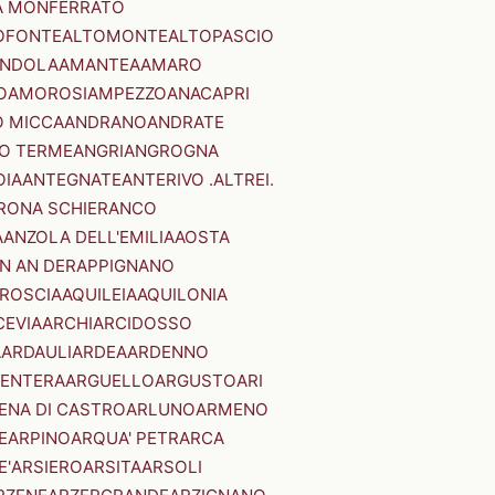
A MONFERRATO
OFONTE
ALTOMONTE
ALTOPASCIO
NDOLA
AMANTEA
AMARO
O
AMOROSI
AMPEZZO
ANACAPRI
 MICCA
ANDRANO
ANDRATE
O TERME
ANGRI
ANGROGNA
OIA
ANTEGNATE
ANTERIVO .ALTREI.
RONA SCHIERANCO
A
ANZOLA DELL'EMILIA
AOSTA
N AN DER
APPIGNANO
RROSCIA
AQUILEIA
AQUILONIA
CEVIA
ARCHI
ARCIDOSSO
A
ARDAULI
ARDEA
ARDENNO
ENTERA
ARGUELLO
ARGUSTO
ARI
ENA DI CASTRO
ARLUNO
ARMENO
E
ARPINO
ARQUA' PETRARCA
E'
ARSIERO
ARSITA
ARSOLI