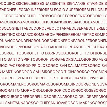
ACQUINO
BISCEGLIE
BISEGNA
BISENTI
BISIGNANO
BISTAGNO
BI
ZZARONE
BLEGGIO INFERIORE
BLEGGIO SUPERIORE
BLELLO
BL
LICE
BOCA
BOCCHIGLIERO
BOCCIOLETO
BOCENAGO
BODIO L
IASCO
BOGNANCO
BOGOGNO
BOIANO
BOISSANO
BOLANO
BOL
O
BOLOGNETTA
BOLOGNOLA
BOLOTANA
BOLSENA
BOLTIERE
B
CENTINO
BOMARZO
BOMBA
BOMPENSIERE
BOMPIETRO
BOMP
ONAVIGO
BONDENO
BONDO
BONDONE
BONEA
BONEFRO
BONE
VICINO
BORBONA
BORCA DI CADORE
BORDANO
BORDIGHERA
E
BORGETTO
BORGHETTO D'ARROSCIA
BORGHETTO DI BORB
TO SANTO SPIRITO
BORGHI
BORGIA
BORGIALLO
BORGIO VERE
RGO PACE
BORGO PRIOLO
BORGO SAN DALMAZZO
BORGO SA
N MARTINO
BORGO SAN SIRO
BORGO TICINO
BORGO TOSSIG
NO
BORGO VERCELLI
BORGOFORTE
BORGOFRANCO D'IVREA
BO
BORGOMANERO
BORGOMARO
BORGOMASINO
BORGONE SUSA
RGORATTO MORMOROLO
BORGORICCO
BORGOROSE
BORGO
NEDDU
BORORE
BORRELLO
BORRIANA
BORSO DEL GRAPPA
BO
HI SANT'ANNA
BOSCO CHIESANUOVA
BOSCO MARENGO
BOS