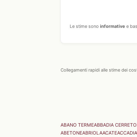
Le stime sono
informative
e bas
Collegamenti rapidi alle stime dei cos
ABANO TERME
ABBADIA CERRETO
ABETONE
ABRIOLA
ACATE
ACCADI