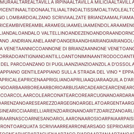
AMURA
ALTARE
ALTAVILLA IRPINA
ALTAVILLA MILICIA
ALTAVILL
VICENTINA
ALTIDONA
ALTILIA
ALTINO
ALTISSIMO
ALTIVOLE
ALT
NO LOMBARDO
ALZANO SCRIVIA
ALZATE BRIANZA
AMALFI
AMA
RICE
AMBIVERE
AMBLAR
AMEGLIA
AMELIA
AMENDOLARA
AMEN
LI
ANDALO
ANDALO VALTELLINO
ANDEZENO
ANDORA
ANDORNO
ANO .ANDRIAN.
ANELA
ANFO
ANGERA
ANGHIARI
ANGIARI
ANGOL
A VENETA
ANNICCO
ANNONE DI BRIANZA
ANNONE VENETO
AN
CORRADO
ANTIGNANO
ANTILLO
ANTONIMINA
ANTRODOCO
ANT
 DEL PARCO
ANZANO DI PUGLIA
ANZI
ANZIO
ANZOLA D'OSSOL
APPIANO GENTILE
APPIANO SULLA STRADA DEL VINO * EPPA
APRICALE
APRICENA
APRIGLIANO
APRILIA
AQUARA
AQUILA D'A
NGO
ARBA
ARBOREA
ARBORIO
ARBUS
ARCADE
ARCE
ARCENE
AR
RCO
ARCOLA
ARCOLE
ARCONATE
ARCORE
ARCUGNANO
ARDAR
O
ARENZANO
ARESE
AREZZO
ARGEGNO
ARGELATO
ARGENTA
ARG
SINE
ARICCIA
ARIELLI
ARIENZO
ARIGNANO
ARITZO
ARIZZANO
ARL
RA
ARNASCO
ARNESANO
AROLA
ARONA
AROSIO
ARPAIA
ARPAIS
TRONTO
ARQUATA SCRIVIA
ARRE
ARRONE
ARSAGO SEPRIO
ARSI