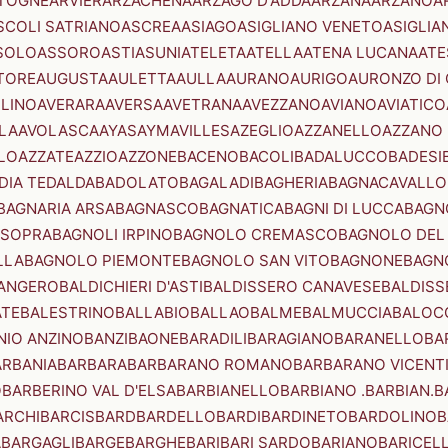
TOGNE
ARVIER
ARZACHENA
ARZAGO D'ADDA
ARZANA
ARZANO
A
SCOLI SATRIANO
ASCREA
ASIAGO
ASIGLIANO VENETO
ASIGLIA
SOLO
ASSORO
ASTI
ASUNI
ATELETA
ATELLA
ATENA LUCANA
ATE
TORE
AUGUSTA
AULETTA
AULLA
AURANO
AURIGO
AURONZO DI
LLINO
AVERARA
AVERSA
AVETRANA
AVEZZANO
AVIANO
AVIATICO
LA
AVOLASCA
AYAS
AYMAVILLES
AZEGLIO
AZZANELLO
AZZANO 
LO
AZZATE
AZZIO
AZZONE
BACENO
BACOLI
BADALUCCO
BADESI
DIA TEDALDA
BADOLATO
BAGALADI
BAGHERIA
BAGNACAVALLO
BAGNARIA ARSA
BAGNASCO
BAGNATICA
BAGNI DI LUCCA
BAGNO
 SOPRA
BAGNOLI IRPINO
BAGNOLO CREMASCO
BAGNOLO DEL
LLA
BAGNOLO PIEMONTE
BAGNOLO SAN VITO
BAGNONE
BAGN
ANGERO
BALDICHIERI D'ASTI
BALDISSERO CANAVESE
BALDISS
ATE
BALESTRINO
BALLABIO
BALLAO
BALME
BALMUCCIA
BALOC
NIO ANZINO
BANZI
BAONE
BARADILI
BARAGIANO
BARANELLO
BA
ARBANIA
BARBARA
BARBARANO ROMANO
BARBARANO VICENT
O
BARBERINO VAL D'ELSA
BARBIANELLO
BARBIANO .BARBIAN.
B
ARCHI
BARCIS
BARD
BARDELLO
BARDI
BARDINETO
BARDOLINO
B
A
BARGAGLI
BARGE
BARGHE
BARI
BARI SARDO
BARIANO
BARICEL