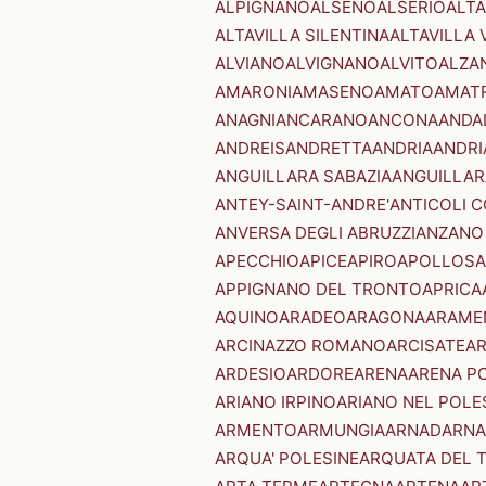
ALPIGNANO
ALSENO
ALSERIO
ALT
ALTAVILLA SILENTINA
ALTAVILLA 
ALVIANO
ALVIGNANO
ALVITO
ALZA
AMARONI
AMASENO
AMATO
AMAT
ANAGNI
ANCARANO
ANCONA
ANDA
ANDREIS
ANDRETTA
ANDRIA
ANDRI
ANGUILLARA SABAZIA
ANGUILLAR
ANTEY-SAINT-ANDRE'
ANTICOLI 
ANVERSA DEGLI ABRUZZI
ANZANO
APECCHIO
APICE
APIRO
APOLLOSA
APPIGNANO DEL TRONTO
APRICA
AQUINO
ARADEO
ARAGONA
ARAME
ARCINAZZO ROMANO
ARCISATE
A
ARDESIO
ARDORE
ARENA
ARENA P
ARIANO IRPINO
ARIANO NEL POLE
ARMENTO
ARMUNGIA
ARNAD
ARNA
ARQUA' POLESINE
ARQUATA DEL 