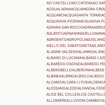
ACI CASTELLO
ACI CATENA
ACI SA
ACQUALAGNA
ACQUANEGRA CRE
ACQUARO
ACQUASANTA TERME
A
ACQUAVIVA PICENA
ACQUAVIVA P
ADRARA SAN ROCCO
ADRIA
ADRO
AGLIENTU
AGNA
AGNADELLO
AGNA
AGRIGENTO
AGROPOLI
AGUGLIAN
AIELLO DEL SABATO
AIETA
AILANO
ALAGNA VALSESIA
ALANNO
ALANO
ALBANO DI LUCANIA
ALBANO LAZ
ALBAREDO D'ADIGE
ALBAREDO PE
ALBEROBELLO
ALBERONA
ALBESE
ALBINEA
ALBINO
ALBIOLO
ALBISOL
ALCAMO
ALCARA LI FUSI
ALDENO
ALESSANO
ALEZIO
ALFANO
ALFED
ALICE BEL COLLE
ALICE CASTELL
ALLUMIERE
ALLUVIONI CAMBIO'
A