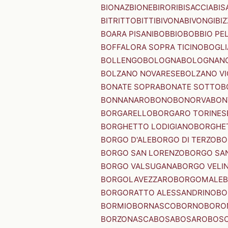
BIONAZ
BIONE
BIRORI
BISACCIA
BIS
BITRITTO
BITTI
BIVONA
BIVONGI
BI
BOARA PISANI
BOBBIO
BOBBIO PEL
BOFFALORA SOPRA TICINO
BOGL
BOLLENGO
BOLOGNA
BOLOGNAN
BOLZANO NOVARESE
BOLZANO VI
BONATE SOPRA
BONATE SOTTO
B
BONNANARO
BONO
BONORVA
BON
BORGARELLO
BORGARO TORINES
BORGHETTO LODIGIANO
BORGHET
BORGO D'ALE
BORGO DI TERZO
BO
BORGO SAN LORENZO
BORGO SA
BORGO VALSUGANA
BORGO VELI
BORGOLAVEZZARO
BORGOMALE
BORGORATTO ALESSANDRINO
BO
BORMIO
BORNASCO
BORNO
BORO
BORZONASCA
BOSA
BOSARO
BOSC