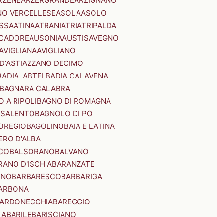
RZENE
ARZERGRANDE
ARZIGNANO
NO VERCELLESE
ASOLA
ASOLO
SSA
ATINA
ATRANI
ATRI
ATRIPALDA
 CADORE
AUSONIA
AUSTIS
AVEGNO
AVIGLIANA
AVIGLIANO
D'ASTI
AZZANO DECIMO
BADIA .ABTEI.
BADIA CALAVENA
BAGNARA CALABRA
 A RIPOLI
BAGNO DI ROMAGNA
 SALENTO
BAGNOLO DI PO
OREGIO
BAGOLINO
BAIA E LATINA
ERO D'ALBA
CO
BALSORANO
BALVANO
RANO D'ISCHIA
BARANZATE
INO
BARBARESCO
BARBARIGA
ARBONA
ARDONECCHIA
BAREGGIO
LA
BARILE
BARISCIANO