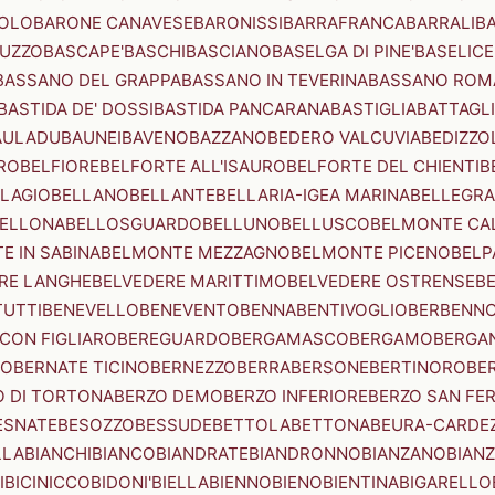
OLO
BARONE CANAVESE
BARONISSI
BARRAFRANCA
BARRALI
B
UZZO
BASCAPE'
BASCHI
BASCIANO
BASELGA DI PINE'
BASELICE
BASSANO DEL GRAPPA
BASSANO IN TEVERINA
BASSANO ROM
BASTIDA DE' DOSSI
BASTIDA PANCARANA
BASTIGLIA
BATTAGL
AULADU
BAUNEI
BAVENO
BAZZANO
BEDERO VALCUVIA
BEDIZZO
RO
BELFIORE
BELFORTE ALL'ISAURO
BELFORTE DEL CHIENTI
B
LAGIO
BELLANO
BELLANTE
BELLARIA-IGEA MARINA
BELLEGRA
ELLONA
BELLOSGUARDO
BELLUNO
BELLUSCO
BELMONTE CA
E IN SABINA
BELMONTE MEZZAGNO
BELMONTE PICENO
BELP
RE LANGHE
BELVEDERE MARITTIMO
BELVEDERE OSTRENSE
B
TUTTI
BENEVELLO
BENEVENTO
BENNA
BENTIVOGLIO
BERBENN
CON FIGLIARO
BEREGUARDO
BERGAMASCO
BERGAMO
BERGA
IO
BERNATE TICINO
BERNEZZO
BERRA
BERSONE
BERTINORO
BE
 DI TORTONA
BERZO DEMO
BERZO INFERIORE
BERZO SAN FE
ESNATE
BESOZZO
BESSUDE
BETTOLA
BETTONA
BEURA-CARDE
LLA
BIANCHI
BIANCO
BIANDRATE
BIANDRONNO
BIANZANO
BIANZ
I
BICINICCO
BIDONI'
BIELLA
BIENNO
BIENO
BIENTINA
BIGARELLO