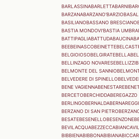
BARLASSINA
BARLETTA
BARNI
BAR
BARZANA
BARZANO'
BARZIO
BASAL
BASILIANO
BASSANO BRESCIANO
BASTIA MONDOVI'
BASTIA UMBRA
BATTIPAGLIA
BATTUDA
BAUCINA
B
BEE
BEINASCO
BEINETTE
BELCAST
BELGIOIOSO
BELGIRATE
BELLA
BEL
BELLINZAGO NOVARESE
BELLIZZI
B
BELMONTE DEL SANNIO
BELMONT
BELVEDERE DI SPINELLO
BELVEDE
BENE VAGIENNA
BENESTARE
BENE
BERCETO
BERCHIDDA
BEREGAZZO 
BERLINGO
BERNALDA
BERNAREGG
BERZANO DI SAN PIETRO
BERZANO
BESATE
BESENELLO
BESENZONE
B
BEVILACQUA
BEZZECCA
BIANCAVI
BIBBIENA
BIBBONA
BIBIANA
BICCAR