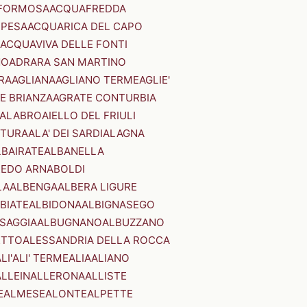
FORMOSA
ACQUAFREDDA
PESA
ACQUARICA DEL CAPO
ACQUAVIVA DELLE FONTI
NO
ADRARA SAN MARTINO
RA
AGLIANA
AGLIANO TERME
AGLIE'
E BRIANZA
AGRATE CONTURBIA
CALABRO
AIELLO DEL FRIULI
STURA
ALA' DEI SARDI
ALAGNA
LBAIRATE
ALBANELLA
EDO ARNABOLDI
LA
ALBENGA
ALBERA LIGURE
BIATE
ALBIDONA
ALBIGNASEGO
SAGGIA
ALBUGNANO
ALBUZZANO
ETTO
ALESSANDRIA DELLA ROCCA
LI'
ALI' TERME
ALIA
ALIANO
ALLEIN
ALLERONA
ALLISTE
E
ALMESE
ALONTE
ALPETTE