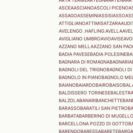
ARTA TERME
ARTEGNA
ARTENA
AR
ASCEA
ASCIANO
ASCOLI PICENO
A
ASSAGO
ASSEMINI
ASSISI
ASSO
AS
ATTIGLIANO
ATTIMIS
ATZARA
AUDI
AVELENGO .HAFLING.
AVELLA
AVE
AVIGLIANO UMBRO
AVIO
AVISE
AVO
AZZANO MELLA
AZZANO SAN PAO
BADIA PAVESE
BADIA POLESINE
BA
BAGNARA DI ROMAGNA
BAGNARIA
BAGNOLI DEL TRIGNO
BAGNOLI DI
BAGNOLO IN PIANO
BAGNOLO ME
BAIANO
BAIARDO
BAIRO
BAISO
BAL
BALDISSERO TORINESE
BALESTR
BALZOLA
BANARI
BANCHETTE
BAN
BARASSO
BARATILI SAN PIETRO
B
BARBATA
BARBERINO DI MUGELL
BARCELLONA POZZO DI GOTTO
B
BARENGO
BARESSA
BARETE
BARG