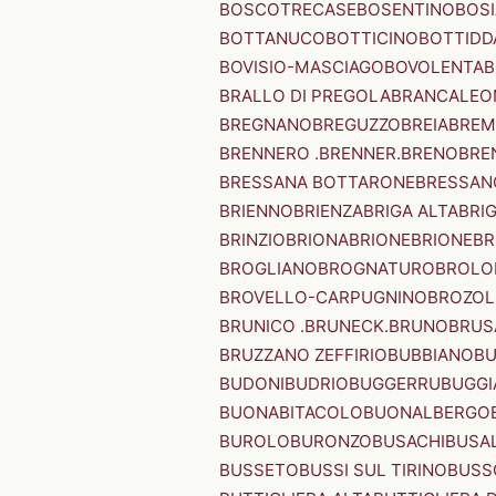
BOSCOTRECASE
BOSENTINO
BOSI
BOTTANUCO
BOTTICINO
BOTTIDD
BOVISIO-MASCIAGO
BOVOLENTA
B
BRALLO DI PREGOLA
BRANCALEO
BREGNANO
BREGUZZO
BREIA
BREM
BRENNERO .BRENNER.
BRENO
BRE
BRESSANA BOTTARONE
BRESSANO
BRIENNO
BRIENZA
BRIGA ALTA
BRI
BRINZIO
BRIONA
BRIONE
BRIONE
BR
BROGLIANO
BROGNATURO
BROLO
BROVELLO-CARPUGNINO
BROZO
BRUNICO .BRUNECK.
BRUNO
BRUS
BRUZZANO ZEFFIRIO
BUBBIANO
BU
BUDONI
BUDRIO
BUGGERRU
BUGGI
BUONABITACOLO
BUONALBERGO
BUROLO
BURONZO
BUSACHI
BUSA
BUSSETO
BUSSI SUL TIRINO
BUSS