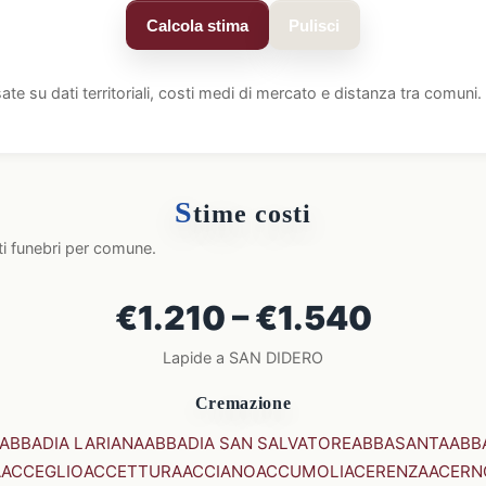
Calcola stima
Pulisci
ate su dati territoriali, costi medi di mercato e distanza tra comun
S
time costi
ti funebri per comune.
€1.210 – €1.540
Lapide a SAN DIDERO
Cremazione
ABBADIA LARIANA
ABBADIA SAN SALVATORE
ABBASANTA
ABB
A
ACCEGLIO
ACCETTURA
ACCIANO
ACCUMOLI
ACERENZA
ACERN