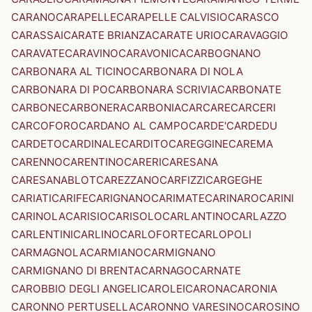
CARANO
CARAPELLE
CARAPELLE CALVISIO
CARASCO
CARASSAI
CARATE BRIANZA
CARATE URIO
CARAVAGGIO
CARAVATE
CARAVINO
CARAVONICA
CARBOGNANO
CARBONARA AL TICINO
CARBONARA DI NOLA
CARBONARA DI PO
CARBONARA SCRIVIA
CARBONATE
CARBONE
CARBONERA
CARBONIA
CARCARE
CARCERI
CARCOFORO
CARDANO AL CAMPO
CARDE'
CARDEDU
CARDETO
CARDINALE
CARDITO
CAREGGINE
CAREMA
CARENNO
CARENTINO
CARERI
CARESANA
CARESANABLOT
CAREZZANO
CARFIZZI
CARGEGHE
CARIATI
CARIFE
CARIGNANO
CARIMATE
CARINARO
CARINI
CARINOLA
CARISIO
CARISOLO
CARLANTINO
CARLAZZO
CARLENTINI
CARLINO
CARLOFORTE
CARLOPOLI
CARMAGNOLA
CARMIANO
CARMIGNANO
CARMIGNANO DI BRENTA
CARNAGO
CARNATE
CAROBBIO DEGLI ANGELI
CAROLEI
CARONA
CARONIA
CARONNO PERTUSELLA
CARONNO VARESINO
CAROSINO