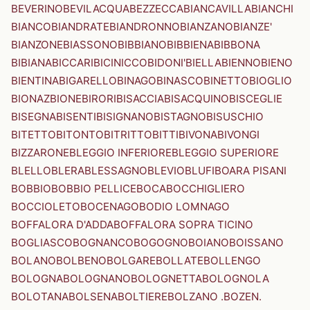
BEVERINO
BEVILACQUA
BEZZECCA
BIANCAVILLA
BIANCHI
BIANCO
BIANDRATE
BIANDRONNO
BIANZANO
BIANZE'
BIANZONE
BIASSONO
BIBBIANO
BIBBIENA
BIBBONA
BIBIANA
BICCARI
BICINICCO
BIDONI'
BIELLA
BIENNO
BIENO
BIENTINA
BIGARELLO
BINAGO
BINASCO
BINETTO
BIOGLIO
BIONAZ
BIONE
BIRORI
BISACCIA
BISACQUINO
BISCEGLIE
BISEGNA
BISENTI
BISIGNANO
BISTAGNO
BISUSCHIO
BITETTO
BITONTO
BITRITTO
BITTI
BIVONA
BIVONGI
BIZZARONE
BLEGGIO INFERIORE
BLEGGIO SUPERIORE
BLELLO
BLERA
BLESSAGNO
BLEVIO
BLUFI
BOARA PISANI
BOBBIO
BOBBIO PELLICE
BOCA
BOCCHIGLIERO
BOCCIOLETO
BOCENAGO
BODIO LOMNAGO
BOFFALORA D'ADDA
BOFFALORA SOPRA TICINO
BOGLIASCO
BOGNANCO
BOGOGNO
BOIANO
BOISSANO
BOLANO
BOLBENO
BOLGARE
BOLLATE
BOLLENGO
BOLOGNA
BOLOGNANO
BOLOGNETTA
BOLOGNOLA
BOLOTANA
BOLSENA
BOLTIERE
BOLZANO .BOZEN.