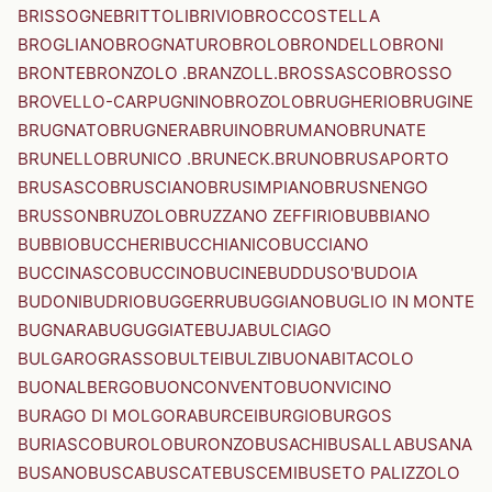
BRISSOGNE
BRITTOLI
BRIVIO
BROCCOSTELLA
BROGLIANO
BROGNATURO
BROLO
BRONDELLO
BRONI
BRONTE
BRONZOLO .BRANZOLL.
BROSSASCO
BROSSO
BROVELLO-CARPUGNINO
BROZOLO
BRUGHERIO
BRUGINE
BRUGNATO
BRUGNERA
BRUINO
BRUMANO
BRUNATE
BRUNELLO
BRUNICO .BRUNECK.
BRUNO
BRUSAPORTO
BRUSASCO
BRUSCIANO
BRUSIMPIANO
BRUSNENGO
BRUSSON
BRUZOLO
BRUZZANO ZEFFIRIO
BUBBIANO
BUBBIO
BUCCHERI
BUCCHIANICO
BUCCIANO
BUCCINASCO
BUCCINO
BUCINE
BUDDUSO'
BUDOIA
BUDONI
BUDRIO
BUGGERRU
BUGGIANO
BUGLIO IN MONTE
BUGNARA
BUGUGGIATE
BUJA
BULCIAGO
BULGAROGRASSO
BULTEI
BULZI
BUONABITACOLO
BUONALBERGO
BUONCONVENTO
BUONVICINO
BURAGO DI MOLGORA
BURCEI
BURGIO
BURGOS
BURIASCO
BUROLO
BURONZO
BUSACHI
BUSALLA
BUSANA
BUSANO
BUSCA
BUSCATE
BUSCEMI
BUSETO PALIZZOLO