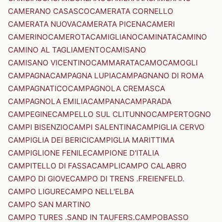
CAMERANO CASASCO
CAMERATA CORNELLO
CAMERATA NUOVA
CAMERATA PICENA
CAMERI
CAMERINO
CAMEROTA
CAMIGLIANO
CAMINATA
CAMINO
CAMINO AL TAGLIAMENTO
CAMISANO
CAMISANO VICENTINO
CAMMARATA
CAMO
CAMOGLI
CAMPAGNA
CAMPAGNA LUPIA
CAMPAGNANO DI ROMA
CAMPAGNATICO
CAMPAGNOLA CREMASCA
CAMPAGNOLA EMILIA
CAMPANA
CAMPARADA
CAMPEGINE
CAMPELLO SUL CLITUNNO
CAMPERTOGNO
CAMPI BISENZIO
CAMPI SALENTINA
CAMPIGLIA CERVO
CAMPIGLIA DEI BERICI
CAMPIGLIA MARITTIMA
CAMPIGLIONE FENILE
CAMPIONE D'ITALIA
CAMPITELLO DI FASSA
CAMPLI
CAMPO CALABRO
CAMPO DI GIOVE
CAMPO DI TRENS .FREIENFELD.
CAMPO LIGURE
CAMPO NELL'ELBA
CAMPO SAN MARTINO
CAMPO TURES .SAND IN TAUFERS.
CAMPOBASSO