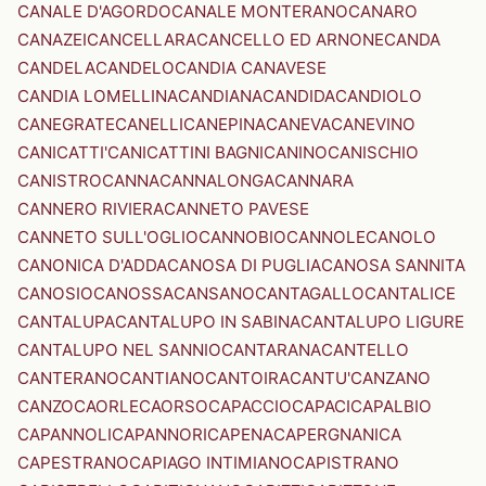
CANALE D'AGORDO
CANALE MONTERANO
CANARO
CANAZEI
CANCELLARA
CANCELLO ED ARNONE
CANDA
CANDELA
CANDELO
CANDIA CANAVESE
CANDIA LOMELLINA
CANDIANA
CANDIDA
CANDIOLO
CANEGRATE
CANELLI
CANEPINA
CANEVA
CANEVINO
CANICATTI'
CANICATTINI BAGNI
CANINO
CANISCHIO
CANISTRO
CANNA
CANNALONGA
CANNARA
CANNERO RIVIERA
CANNETO PAVESE
CANNETO SULL'OGLIO
CANNOBIO
CANNOLE
CANOLO
CANONICA D'ADDA
CANOSA DI PUGLIA
CANOSA SANNITA
CANOSIO
CANOSSA
CANSANO
CANTAGALLO
CANTALICE
CANTALUPA
CANTALUPO IN SABINA
CANTALUPO LIGURE
CANTALUPO NEL SANNIO
CANTARANA
CANTELLO
CANTERANO
CANTIANO
CANTOIRA
CANTU'
CANZANO
CANZO
CAORLE
CAORSO
CAPACCIO
CAPACI
CAPALBIO
CAPANNOLI
CAPANNORI
CAPENA
CAPERGNANICA
CAPESTRANO
CAPIAGO INTIMIANO
CAPISTRANO