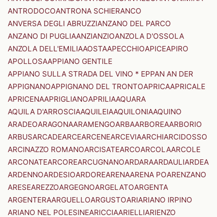
ANTRODOCO
ANTRONA SCHIERANCO
ANVERSA DEGLI ABRUZZI
ANZANO DEL PARCO
ANZANO DI PUGLIA
ANZI
ANZIO
ANZOLA D'OSSOLA
ANZOLA DELL'EMILIA
AOSTA
APECCHIO
APICE
APIRO
APOLLOSA
APPIANO GENTILE
APPIANO SULLA STRADA DEL VINO * EPPAN AN DER
APPIGNANO
APPIGNANO DEL TRONTO
APRICA
APRICALE
APRICENA
APRIGLIANO
APRILIA
AQUARA
AQUILA D'ARROSCIA
AQUILEIA
AQUILONIA
AQUINO
ARADEO
ARAGONA
ARAMENGO
ARBA
ARBOREA
ARBORIO
ARBUS
ARCADE
ARCE
ARCENE
ARCEVIA
ARCHI
ARCIDOSSO
ARCINAZZO ROMANO
ARCISATE
ARCO
ARCOLA
ARCOLE
ARCONATE
ARCORE
ARCUGNANO
ARDARA
ARDAULI
ARDEA
ARDENNO
ARDESIO
ARDORE
ARENA
ARENA PO
ARENZANO
ARESE
AREZZO
ARGEGNO
ARGELATO
ARGENTA
ARGENTERA
ARGUELLO
ARGUSTO
ARI
ARIANO IRPINO
ARIANO NEL POLESINE
ARICCIA
ARIELLI
ARIENZO