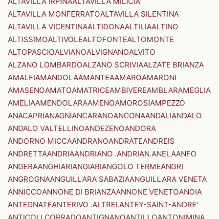
ALTAVILLA IRPINA
ALTAVILLA MILICIA
ALTAVILLA MONFERRATO
ALTAVILLA SILENTINA
ALTAVILLA VICENTINA
ALTIDONA
ALTILIA
ALTINO
ALTISSIMO
ALTIVOLE
ALTOFONTE
ALTOMONTE
ALTOPASCIO
ALVIANO
ALVIGNANO
ALVITO
ALZANO LOMBARDO
ALZANO SCRIVIA
ALZATE BRIANZA
AMALFI
AMANDOLA
AMANTEA
AMARO
AMARONI
AMASENO
AMATO
AMATRICE
AMBIVERE
AMBLAR
AMEGLIA
AMELIA
AMENDOLARA
AMENO
AMOROSI
AMPEZZO
ANACAPRI
ANAGNI
ANCARANO
ANCONA
ANDALI
ANDALO
ANDALO VALTELLINO
ANDEZENO
ANDORA
ANDORNO MICCA
ANDRANO
ANDRATE
ANDREIS
ANDRETTA
ANDRIA
ANDRIANO .ANDRIAN.
ANELA
ANFO
ANGERA
ANGHIARI
ANGIARI
ANGOLO TERME
ANGRI
ANGROGNA
ANGUILLARA SABAZIA
ANGUILLARA VENETA
ANNICCO
ANNONE DI BRIANZA
ANNONE VENETO
ANOIA
ANTEGNATE
ANTERIVO .ALTREI.
ANTEY-SAINT-ANDRE'
ANTICOLI CORRADO
ANTIGNANO
ANTILLO
ANTONIMINA