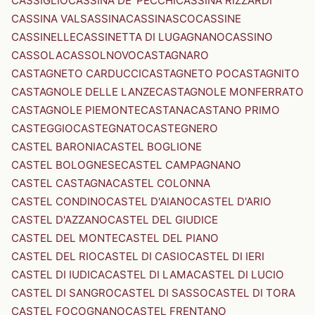
CASSIGLIO
CASSINA DE' PECCHI
CASSINA RIZZARDI
CASSINA VALSASSINA
CASSINASCO
CASSINE
CASSINELLE
CASSINETTA DI LUGAGNANO
CASSINO
CASSOLA
CASSOLNOVO
CASTAGNARO
CASTAGNETO CARDUCCI
CASTAGNETO PO
CASTAGNITO
CASTAGNOLE DELLE LANZE
CASTAGNOLE MONFERRATO
CASTAGNOLE PIEMONTE
CASTANA
CASTANO PRIMO
CASTEGGIO
CASTEGNATO
CASTEGNERO
CASTEL BARONIA
CASTEL BOGLIONE
CASTEL BOLOGNESE
CASTEL CAMPAGNANO
CASTEL CASTAGNA
CASTEL COLONNA
CASTEL CONDINO
CASTEL D'AIANO
CASTEL D'ARIO
CASTEL D'AZZANO
CASTEL DEL GIUDICE
CASTEL DEL MONTE
CASTEL DEL PIANO
CASTEL DEL RIO
CASTEL DI CASIO
CASTEL DI IERI
CASTEL DI IUDICA
CASTEL DI LAMA
CASTEL DI LUCIO
CASTEL DI SANGRO
CASTEL DI SASSO
CASTEL DI TORA
CASTEL FOCOGNANO
CASTEL FRENTANO