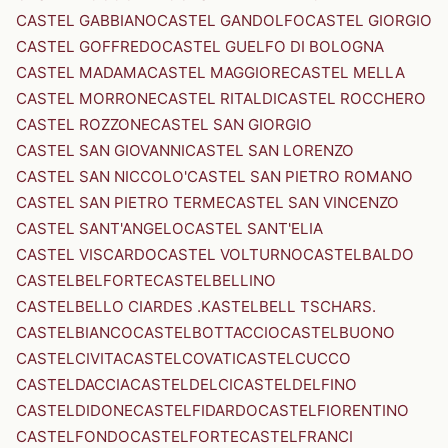
CASTEL GABBIANO
CASTEL GANDOLFO
CASTEL GIORGIO
CASTEL GOFFREDO
CASTEL GUELFO DI BOLOGNA
CASTEL MADAMA
CASTEL MAGGIORE
CASTEL MELLA
CASTEL MORRONE
CASTEL RITALDI
CASTEL ROCCHERO
CASTEL ROZZONE
CASTEL SAN GIORGIO
CASTEL SAN GIOVANNI
CASTEL SAN LORENZO
CASTEL SAN NICCOLO'
CASTEL SAN PIETRO ROMANO
CASTEL SAN PIETRO TERME
CASTEL SAN VINCENZO
CASTEL SANT'ANGELO
CASTEL SANT'ELIA
CASTEL VISCARDO
CASTEL VOLTURNO
CASTELBALDO
CASTELBELFORTE
CASTELBELLINO
CASTELBELLO CIARDES .KASTELBELL TSCHARS.
CASTELBIANCO
CASTELBOTTACCIO
CASTELBUONO
CASTELCIVITA
CASTELCOVATI
CASTELCUCCO
CASTELDACCIA
CASTELDELCI
CASTELDELFINO
CASTELDIDONE
CASTELFIDARDO
CASTELFIORENTINO
CASTELFONDO
CASTELFORTE
CASTELFRANCI