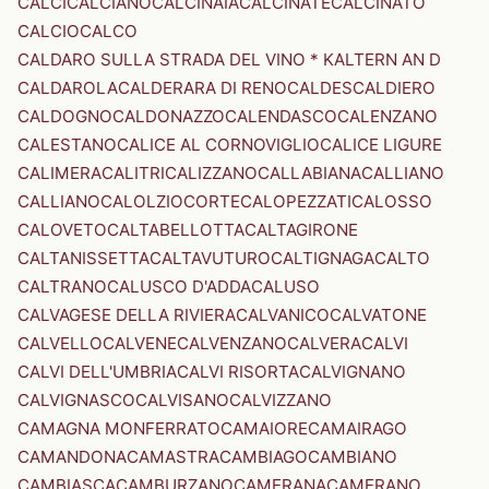
CALCI
CALCIANO
CALCINAIA
CALCINATE
CALCINATO
CALCIO
CALCO
CALDARO SULLA STRADA DEL VINO * KALTERN AN D
CALDAROLA
CALDERARA DI RENO
CALDES
CALDIERO
CALDOGNO
CALDONAZZO
CALENDASCO
CALENZANO
CALESTANO
CALICE AL CORNOVIGLIO
CALICE LIGURE
CALIMERA
CALITRI
CALIZZANO
CALLABIANA
CALLIANO
CALLIANO
CALOLZIOCORTE
CALOPEZZATI
CALOSSO
CALOVETO
CALTABELLOTTA
CALTAGIRONE
CALTANISSETTA
CALTAVUTURO
CALTIGNAGA
CALTO
CALTRANO
CALUSCO D'ADDA
CALUSO
CALVAGESE DELLA RIVIERA
CALVANICO
CALVATONE
CALVELLO
CALVENE
CALVENZANO
CALVERA
CALVI
CALVI DELL'UMBRIA
CALVI RISORTA
CALVIGNANO
CALVIGNASCO
CALVISANO
CALVIZZANO
CAMAGNA MONFERRATO
CAMAIORE
CAMAIRAGO
CAMANDONA
CAMASTRA
CAMBIAGO
CAMBIANO
CAMBIASCA
CAMBURZANO
CAMERANA
CAMERANO