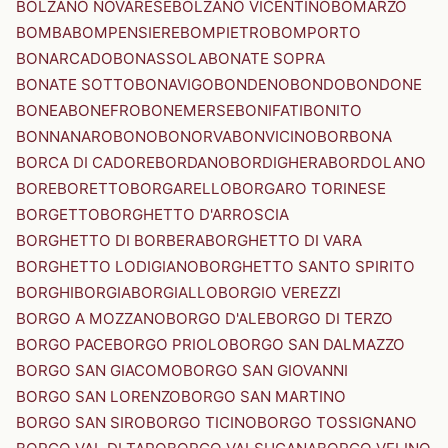
BOLZANO NOVARESE
BOLZANO VICENTINO
BOMARZO
BOMBA
BOMPENSIERE
BOMPIETRO
BOMPORTO
BONARCADO
BONASSOLA
BONATE SOPRA
BONATE SOTTO
BONAVIGO
BONDENO
BONDO
BONDONE
BONEA
BONEFRO
BONEMERSE
BONIFATI
BONITO
BONNANARO
BONO
BONORVA
BONVICINO
BORBONA
BORCA DI CADORE
BORDANO
BORDIGHERA
BORDOLANO
BORE
BORETTO
BORGARELLO
BORGARO TORINESE
BORGETTO
BORGHETTO D'ARROSCIA
BORGHETTO DI BORBERA
BORGHETTO DI VARA
BORGHETTO LODIGIANO
BORGHETTO SANTO SPIRITO
BORGHI
BORGIA
BORGIALLO
BORGIO VEREZZI
BORGO A MOZZANO
BORGO D'ALE
BORGO DI TERZO
BORGO PACE
BORGO PRIOLO
BORGO SAN DALMAZZO
BORGO SAN GIACOMO
BORGO SAN GIOVANNI
BORGO SAN LORENZO
BORGO SAN MARTINO
BORGO SAN SIRO
BORGO TICINO
BORGO TOSSIGNANO