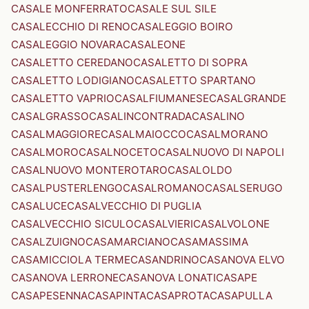
CASALE MONFERRATO
CASALE SUL SILE
CASALECCHIO DI RENO
CASALEGGIO BOIRO
CASALEGGIO NOVARA
CASALEONE
CASALETTO CEREDANO
CASALETTO DI SOPRA
CASALETTO LODIGIANO
CASALETTO SPARTANO
CASALETTO VAPRIO
CASALFIUMANESE
CASALGRANDE
CASALGRASSO
CASALINCONTRADA
CASALINO
CASALMAGGIORE
CASALMAIOCCO
CASALMORANO
CASALMORO
CASALNOCETO
CASALNUOVO DI NAPOLI
CASALNUOVO MONTEROTARO
CASALOLDO
CASALPUSTERLENGO
CASALROMANO
CASALSERUGO
CASALUCE
CASALVECCHIO DI PUGLIA
CASALVECCHIO SICULO
CASALVIERI
CASALVOLONE
CASALZUIGNO
CASAMARCIANO
CASAMASSIMA
CASAMICCIOLA TERME
CASANDRINO
CASANOVA ELVO
CASANOVA LERRONE
CASANOVA LONATI
CASAPE
CASAPESENNA
CASAPINTA
CASAPROTA
CASAPULLA