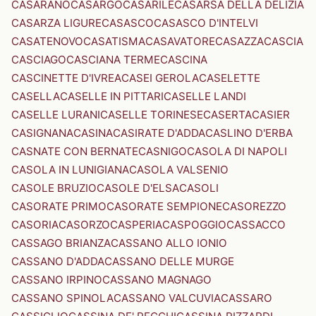
CASARANO
CASARGO
CASARILE
CASARSA DELLA DELIZIA
CASARZA LIGURE
CASASCO
CASASCO D'INTELVI
CASATENOVO
CASATISMA
CASAVATORE
CASAZZA
CASCIA
CASCIAGO
CASCIANA TERME
CASCINA
CASCINETTE D'IVREA
CASEI GEROLA
CASELETTE
CASELLA
CASELLE IN PITTARI
CASELLE LANDI
CASELLE LURANI
CASELLE TORINESE
CASERTA
CASIER
CASIGNANA
CASINA
CASIRATE D'ADDA
CASLINO D'ERBA
CASNATE CON BERNATE
CASNIGO
CASOLA DI NAPOLI
CASOLA IN LUNIGIANA
CASOLA VALSENIO
CASOLE BRUZIO
CASOLE D'ELSA
CASOLI
CASORATE PRIMO
CASORATE SEMPIONE
CASOREZZO
CASORIA
CASORZO
CASPERIA
CASPOGGIO
CASSACCO
CASSAGO BRIANZA
CASSANO ALLO IONIO
CASSANO D'ADDA
CASSANO DELLE MURGE
CASSANO IRPINO
CASSANO MAGNAGO
CASSANO SPINOLA
CASSANO VALCUVIA
CASSARO