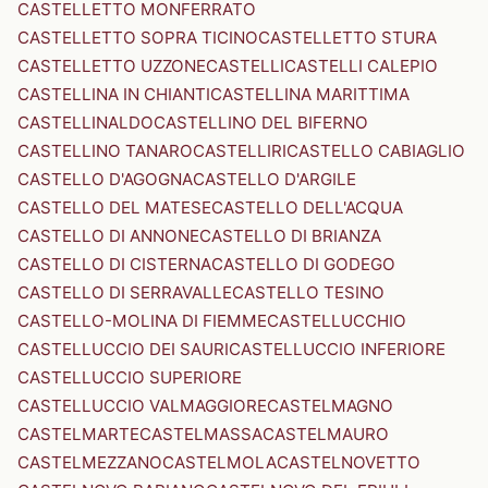
CASTELLETTO MONFERRATO
CASTELLETTO SOPRA TICINO
CASTELLETTO STURA
CASTELLETTO UZZONE
CASTELLI
CASTELLI CALEPIO
CASTELLINA IN CHIANTI
CASTELLINA MARITTIMA
CASTELLINALDO
CASTELLINO DEL BIFERNO
CASTELLINO TANARO
CASTELLIRI
CASTELLO CABIAGLIO
CASTELLO D'AGOGNA
CASTELLO D'ARGILE
CASTELLO DEL MATESE
CASTELLO DELL'ACQUA
CASTELLO DI ANNONE
CASTELLO DI BRIANZA
CASTELLO DI CISTERNA
CASTELLO DI GODEGO
CASTELLO DI SERRAVALLE
CASTELLO TESINO
CASTELLO-MOLINA DI FIEMME
CASTELLUCCHIO
CASTELLUCCIO DEI SAURI
CASTELLUCCIO INFERIORE
CASTELLUCCIO SUPERIORE
CASTELLUCCIO VALMAGGIORE
CASTELMAGNO
CASTELMARTE
CASTELMASSA
CASTELMAURO
CASTELMEZZANO
CASTELMOLA
CASTELNOVETTO