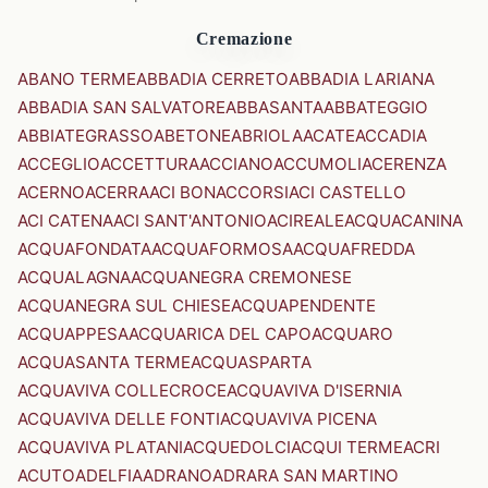
Cremazione
ABANO TERME
ABBADIA CERRETO
ABBADIA LARIANA
ABBADIA SAN SALVATORE
ABBASANTA
ABBATEGGIO
ABBIATEGRASSO
ABETONE
ABRIOLA
ACATE
ACCADIA
ACCEGLIO
ACCETTURA
ACCIANO
ACCUMOLI
ACERENZA
ACERNO
ACERRA
ACI BONACCORSI
ACI CASTELLO
ACI CATENA
ACI SANT'ANTONIO
ACIREALE
ACQUACANINA
ACQUAFONDATA
ACQUAFORMOSA
ACQUAFREDDA
ACQUALAGNA
ACQUANEGRA CREMONESE
ACQUANEGRA SUL CHIESE
ACQUAPENDENTE
ACQUAPPESA
ACQUARICA DEL CAPO
ACQUARO
ACQUASANTA TERME
ACQUASPARTA
ACQUAVIVA COLLECROCE
ACQUAVIVA D'ISERNIA
ACQUAVIVA DELLE FONTI
ACQUAVIVA PICENA
ACQUAVIVA PLATANI
ACQUEDOLCI
ACQUI TERME
ACRI
ACUTO
ADELFIA
ADRANO
ADRARA SAN MARTINO