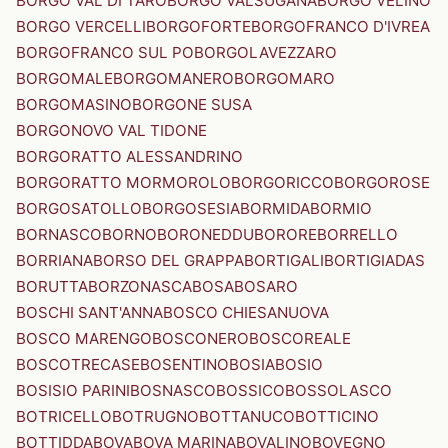
BORGO VAL DI TARO
BORGO VALSUGANA
BORGO VELINO
BORGO VERCELLI
BORGOFORTE
BORGOFRANCO D'IVREA
BORGOFRANCO SUL PO
BORGOLAVEZZARO
BORGOMALE
BORGOMANERO
BORGOMARO
BORGOMASINO
BORGONE SUSA
BORGONOVO VAL TIDONE
BORGORATTO ALESSANDRINO
BORGORATTO MORMOROLO
BORGORICCO
BORGOROSE
BORGOSATOLLO
BORGOSESIA
BORMIDA
BORMIO
BORNASCO
BORNO
BORONEDDU
BORORE
BORRELLO
BORRIANA
BORSO DEL GRAPPA
BORTIGALI
BORTIGIADAS
BORUTTA
BORZONASCA
BOSA
BOSARO
BOSCHI SANT'ANNA
BOSCO CHIESANUOVA
BOSCO MARENGO
BOSCONERO
BOSCOREALE
BOSCOTRECASE
BOSENTINO
BOSIA
BOSIO
BOSISIO PARINI
BOSNASCO
BOSSICO
BOSSOLASCO
BOTRICELLO
BOTRUGNO
BOTTANUCO
BOTTICINO
BOTTIDDA
BOVA
BOVA MARINA
BOVALINO
BOVEGNO