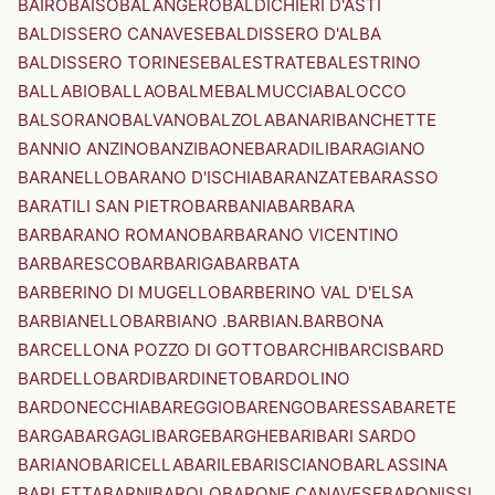
BAIRO
BAISO
BALANGERO
BALDICHIERI D'ASTI
BALDISSERO CANAVESE
BALDISSERO D'ALBA
BALDISSERO TORINESE
BALESTRATE
BALESTRINO
BALLABIO
BALLAO
BALME
BALMUCCIA
BALOCCO
BALSORANO
BALVANO
BALZOLA
BANARI
BANCHETTE
BANNIO ANZINO
BANZI
BAONE
BARADILI
BARAGIANO
BARANELLO
BARANO D'ISCHIA
BARANZATE
BARASSO
BARATILI SAN PIETRO
BARBANIA
BARBARA
BARBARANO ROMANO
BARBARANO VICENTINO
BARBARESCO
BARBARIGA
BARBATA
BARBERINO DI MUGELLO
BARBERINO VAL D'ELSA
BARBIANELLO
BARBIANO .BARBIAN.
BARBONA
BARCELLONA POZZO DI GOTTO
BARCHI
BARCIS
BARD
BARDELLO
BARDI
BARDINETO
BARDOLINO
BARDONECCHIA
BAREGGIO
BARENGO
BARESSA
BARETE
BARGA
BARGAGLI
BARGE
BARGHE
BARI
BARI SARDO
BARIANO
BARICELLA
BARILE
BARISCIANO
BARLASSINA
BARLETTA
BARNI
BAROLO
BARONE CANAVESE
BARONISSI