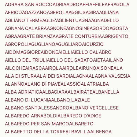
ADRARA SAN ROCCO
ADRIA
ADRO
AFFI
AFFILE
AFRAGOLA
AFRICO
AGAZZANO
AGEROLA
AGGIUS
AGIRA
AGLIANA
AGLIANO TERME
AGLIE'
AGLIENTU
AGNA
AGNADELLO
AGNANA CALABRA
AGNONE
AGNOSINE
AGORDO
AGOSTA
AGRA
AGRATE BRIANZA
AGRATE CONTURBIA
AGRIGENTO
AGROPOLI
AGUGLIANO
AGUGLIARO
AICURZIO
AIDOMAGGIORE
AIDONE
AIELLI
AIELLO CALABRO
AIELLO DEL FRIULI
AIELLO DEL SABATO
AIETA
AILANO
AILOCHE
AIRASCA
AIROLA
AIROLE
AIRUNO
AISONE
ALA
ALA DI STURA
ALA' DEI SARDI
ALAGNA
ALAGNA VALSESIA
ALANNO
ALANO DI PIAVE
ALASSIO
ALATRI
ALBA
ALBA ADRIATICA
ALBAGIARA
ALBAIRATE
ALBANELLA
ALBANO DI LUCANIA
ALBANO LAZIALE
ALBANO SANT'ALESSANDRO
ALBANO VERCELLESE
ALBAREDO ARNABOLDI
ALBAREDO D'ADIGE
ALBAREDO PER SAN MARCO
ALBARETO
ALBARETTO DELLA TORRE
ALBAVILLA
ALBENGA