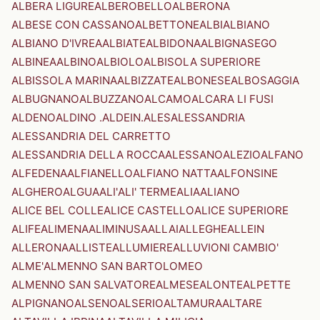
ALBERA LIGURE
ALBEROBELLO
ALBERONA
ALBESE CON CASSANO
ALBETTONE
ALBI
ALBIANO
ALBIANO D'IVREA
ALBIATE
ALBIDONA
ALBIGNASEGO
ALBINEA
ALBINO
ALBIOLO
ALBISOLA SUPERIORE
ALBISSOLA MARINA
ALBIZZATE
ALBONESE
ALBOSAGGIA
ALBUGNANO
ALBUZZANO
ALCAMO
ALCARA LI FUSI
ALDENO
ALDINO .ALDEIN.
ALES
ALESSANDRIA
ALESSANDRIA DEL CARRETTO
ALESSANDRIA DELLA ROCCA
ALESSANO
ALEZIO
ALFANO
ALFEDENA
ALFIANELLO
ALFIANO NATTA
ALFONSINE
ALGHERO
ALGUA
ALI'
ALI' TERME
ALIA
ALIANO
ALICE BEL COLLE
ALICE CASTELLO
ALICE SUPERIORE
ALIFE
ALIMENA
ALIMINUSA
ALLAI
ALLEGHE
ALLEIN
ALLERONA
ALLISTE
ALLUMIERE
ALLUVIONI CAMBIO'
ALME'
ALMENNO SAN BARTOLOMEO
ALMENNO SAN SALVATORE
ALMESE
ALONTE
ALPETTE
ALPIGNANO
ALSENO
ALSERIO
ALTAMURA
ALTARE