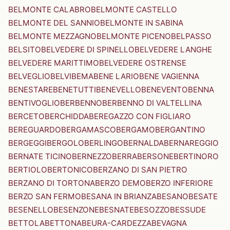
BELMONTE CALABRO
BELMONTE CASTELLO
BELMONTE DEL SANNIO
BELMONTE IN SABINA
BELMONTE MEZZAGNO
BELMONTE PICENO
BELPASSO
BELSITO
BELVEDERE DI SPINELLO
BELVEDERE LANGHE
BELVEDERE MARITTIMO
BELVEDERE OSTRENSE
BELVEGLIO
BELVI
BEMA
BENE LARIO
BENE VAGIENNA
BENESTARE
BENETUTTI
BENEVELLO
BENEVENTO
BENNA
BENTIVOGLIO
BERBENNO
BERBENNO DI VALTELLINA
BERCETO
BERCHIDDA
BEREGAZZO CON FIGLIARO
BEREGUARDO
BERGAMASCO
BERGAMO
BERGANTINO
BERGEGGI
BERGOLO
BERLINGO
BERNALDA
BERNAREGGIO
BERNATE TICINO
BERNEZZO
BERRA
BERSONE
BERTINORO
BERTIOLO
BERTONICO
BERZANO DI SAN PIETRO
BERZANO DI TORTONA
BERZO DEMO
BERZO INFERIORE
BERZO SAN FERMO
BESANA IN BRIANZA
BESANO
BESATE
BESENELLO
BESENZONE
BESNATE
BESOZZO
BESSUDE
BETTOLA
BETTONA
BEURA-CARDEZZA
BEVAGNA