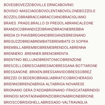
BOVES
BOVEZZO
BOVILLE ERNICA
BOVINO
BOVISIO-MASCIAGO
BOVOLENTA
BOVOLONE
BOZZOLE
BOZZOLO
BRA
BRACCA
BRACCIANO
BRACIGLIANO
BRAIES .PRAGS.
BRALLO DI PREGOLA
BRANCALEONE
BRANDICO
BRANDIZZO
BRANZI
BRAONE
BREBBIA
BREDA DI PIAVE
BREGANO
BREGANZE
BREGNANO
BREGUZZO
BREIA
BREMBATE
BREMBATE DI SOPRA
BREMBILLA
BREMBIO
BREME
BRENDOLA
BRENNA
BRENNERO .BRENNER.
BRENO
BRENTA
BRENTINO BELLUNO
BRENTONICO
BRENZONE
BRESCELLO
BRESCIA
BRESIMO
BRESSANA BOTTARONE
BRESSANONE .BRIXEN.
BRESSANVIDO
BRESSO
BREZ
BREZZO DI BEDERO
BRIAGLIA
BRIATICO
BRICHERASIO
BRIENNO
BRIENZA
BRIGA ALTA
BRIGA NOVARESE
BRIGNANO GERA D'ADDA
BRIGNANO-FRASCATA
BRINDISI
BRINDISI MONTAGNA
BRINZIO
BRIONA
BRIONE
BRIONE
BRIOSCO
BRISIGHELLA
BRISSAGO-VALTRAVAGLIA