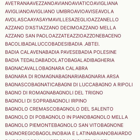
AVETRANA
AVEZZANO
AVIANO
AVIATICO
AVIGLIANA
AVIGLIANO
AVIGLIANO UMBRO
AVIO
AVISE
AVOLA
AVOLASCA
AYAS
AYMAVILLES
AZEGLIO
AZZANELLO
AZZANO D'ASTI
AZZANO DECIMO
AZZANO MELLA
AZZANO SAN PAOLO
AZZATE
AZZIO
AZZONE
BACENO
BACOLI
BADALUCCO
BADESI
BADIA .ABTEI.
BADIA CALAVENA
BADIA PAVESE
BADIA POLESINE
BADIA TEDALDA
BADOLATO
BAGALADI
BAGHERIA
BAGNACAVALLO
BAGNARA CALABRA
BAGNARA DI ROMAGNA
BAGNARIA
BAGNARIA ARSA
BAGNASCO
BAGNATICA
BAGNI DI LUCCA
BAGNO A RIPOLI
BAGNO DI ROMAGNA
BAGNOLI DEL TRIGNO
BAGNOLI DI SOPRA
BAGNOLI IRPINO
BAGNOLO CREMASCO
BAGNOLO DEL SALENTO
BAGNOLO DI PO
BAGNOLO IN PIANO
BAGNOLO MELLA
BAGNOLO PIEMONTE
BAGNOLO SAN VITO
BAGNONE
BAGNOREGIO
BAGOLINO
BAIA E LATINA
BAIANO
BAIARDO