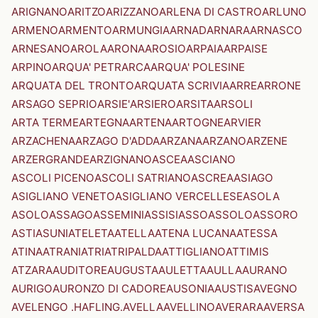
ARIGNANO
ARITZO
ARIZZANO
ARLENA DI CASTRO
ARLUNO
ARMENO
ARMENTO
ARMUNGIA
ARNAD
ARNARA
ARNASCO
ARNESANO
AROLA
ARONA
AROSIO
ARPAIA
ARPAISE
ARPINO
ARQUA' PETRARCA
ARQUA' POLESINE
ARQUATA DEL TRONTO
ARQUATA SCRIVIA
ARRE
ARRONE
ARSAGO SEPRIO
ARSIE'
ARSIERO
ARSITA
ARSOLI
ARTA TERME
ARTEGNA
ARTENA
ARTOGNE
ARVIER
ARZACHENA
ARZAGO D'ADDA
ARZANA
ARZANO
ARZENE
ARZERGRANDE
ARZIGNANO
ASCEA
ASCIANO
ASCOLI PICENO
ASCOLI SATRIANO
ASCREA
ASIAGO
ASIGLIANO VENETO
ASIGLIANO VERCELLESE
ASOLA
ASOLO
ASSAGO
ASSEMINI
ASSISI
ASSO
ASSOLO
ASSORO
ASTI
ASUNI
ATELETA
ATELLA
ATENA LUCANA
ATESSA
ATINA
ATRANI
ATRI
ATRIPALDA
ATTIGLIANO
ATTIMIS
ATZARA
AUDITORE
AUGUSTA
AULETTA
AULLA
AURANO
AURIGO
AURONZO DI CADORE
AUSONIA
AUSTIS
AVEGNO
AVELENGO .HAFLING.
AVELLA
AVELLINO
AVERARA
AVERSA