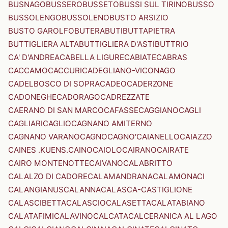
BUSNAGO
BUSSERO
BUSSETO
BUSSI SUL TIRINO
BUSSO
BUSSOLENGO
BUSSOLENO
BUSTO ARSIZIO
BUSTO GAROLFO
BUTERA
BUTI
BUTTAPIETRA
BUTTIGLIERA ALTA
BUTTIGLIERA D'ASTI
BUTTRIO
CA' D'ANDREA
CABELLA LIGURE
CABIATE
CABRAS
CACCAMO
CACCURI
CADEGLIANO-VICONAGO
CADELBOSCO DI SOPRA
CADEO
CADERZONE
CADONEGHE
CADORAGO
CADREZZATE
CAERANO DI SAN MARCO
CAFASSE
CAGGIANO
CAGLI
CAGLIARI
CAGLIO
CAGNANO AMITERNO
CAGNANO VARANO
CAGNO
CAGNO'
CAIANELLO
CAIAZZO
CAINES .KUENS.
CAINO
CAIOLO
CAIRANO
CAIRATE
CAIRO MONTENOTTE
CAIVANO
CALABRITTO
CALALZO DI CADORE
CALAMANDRANA
CALAMONACI
CALANGIANUS
CALANNA
CALASCA-CASTIGLIONE
CALASCIBETTA
CALASCIO
CALASETTA
CALATABIANO
CALATAFIMI
CALAVINO
CALCATA
CALCERANICA AL LAGO