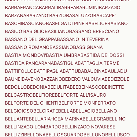
BARRAFRANCA
BARRALI
BARREA
BARUMINI
BARZAGO
BARZANA
BARZANO'
BARZIO
BASALUZZO
BASCAPE'
BASCHI
BASCIANO
BASELGA DI PINE'
BASELICE
BASIANO
BASICO'
BASIGLIO
BASILIANO
BASSANO BRESCIANO
BASSANO DEL GRAPPA
BASSANO IN TEVERINA
BASSANO ROMANO
BASSIANO
BASSIGNANA
BASTIA MONDOVI'
BASTIA UMBRA
BASTIDA DE' DOSSI
BASTIDA PANCARANA
BASTIGLIA
BATTAGLIA TERME
BATTIFOLLO
BATTIPAGLIA
BATTUDA
BAUCINA
BAULADU
BAUNEI
BAVENO
BAZZANO
BEDERO VALCUVIA
BEDIZZOLE
BEDOLLO
BEDONIA
BEDULITA
BEE
BEINASCO
BEINETTE
BELCASTRO
BELFIORE
BELFORTE ALL'ISAURO
BELFORTE DEL CHIENTI
BELFORTE MONFERRATO
BELGIOIOSO
BELGIRATE
BELLA
BELLAGIO
BELLANO
BELLANTE
BELLARIA-IGEA MARINA
BELLEGRA
BELLINO
BELLINZAGO LOMBARDO
BELLINZAGO NOVARESE
BELLIZZI
BELLONA
BELLOSGUARDO
BELLUNO
BELLUSCO