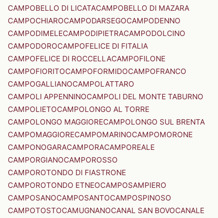
CAMPOBELLO DI LICATA
CAMPOBELLO DI MAZARA
CAMPOCHIARO
CAMPODARSEGO
CAMPODENNO
CAMPODIMELE
CAMPODIPIETRA
CAMPODOLCINO
CAMPODORO
CAMPOFELICE DI FITALIA
CAMPOFELICE DI ROCCELLA
CAMPOFILONE
CAMPOFIORITO
CAMPOFORMIDO
CAMPOFRANCO
CAMPOGALLIANO
CAMPOLATTARO
CAMPOLI APPENNINO
CAMPOLI DEL MONTE TABURNO
CAMPOLIETO
CAMPOLONGO AL TORRE
CAMPOLONGO MAGGIORE
CAMPOLONGO SUL BRENTA
CAMPOMAGGIORE
CAMPOMARINO
CAMPOMORONE
CAMPONOGARA
CAMPORA
CAMPOREALE
CAMPORGIANO
CAMPOROSSO
CAMPOROTONDO DI FIASTRONE
CAMPOROTONDO ETNEO
CAMPOSAMPIERO
CAMPOSANO
CAMPOSANTO
CAMPOSPINOSO
CAMPOTOSTO
CAMUGNANO
CANAL SAN BOVO
CANALE