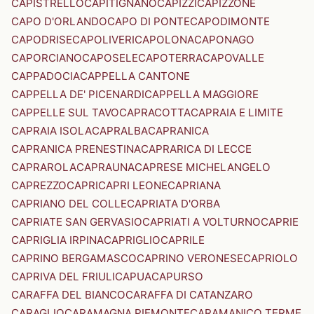
CAPISTRELLO
CAPITIGNANO
CAPIZZI
CAPIZZONE
CAPO D'ORLANDO
CAPO DI PONTE
CAPODIMONTE
CAPODRISE
CAPOLIVERI
CAPOLONA
CAPONAGO
CAPORCIANO
CAPOSELE
CAPOTERRA
CAPOVALLE
CAPPADOCIA
CAPPELLA CANTONE
CAPPELLA DE' PICENARDI
CAPPELLA MAGGIORE
CAPPELLE SUL TAVO
CAPRACOTTA
CAPRAIA E LIMITE
CAPRAIA ISOLA
CAPRALBA
CAPRANICA
CAPRANICA PRENESTINA
CAPRARICA DI LECCE
CAPRAROLA
CAPRAUNA
CAPRESE MICHELANGELO
CAPREZZO
CAPRI
CAPRI LEONE
CAPRIANA
CAPRIANO DEL COLLE
CAPRIATA D'ORBA
CAPRIATE SAN GERVASIO
CAPRIATI A VOLTURNO
CAPRIE
CAPRIGLIA IRPINA
CAPRIGLIO
CAPRILE
CAPRINO BERGAMASCO
CAPRINO VERONESE
CAPRIOLO
CAPRIVA DEL FRIULI
CAPUA
CAPURSO
CARAFFA DEL BIANCO
CARAFFA DI CATANZARO
CARAGLIO
CARAMAGNA PIEMONTE
CARAMANICO TERME