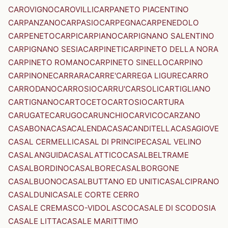
CAROVIGNO
CAROVILLI
CARPANETO PIACENTINO
CARPANZANO
CARPASIO
CARPEGNA
CARPENEDOLO
CARPENETO
CARPI
CARPIANO
CARPIGNANO SALENTINO
CARPIGNANO SESIA
CARPINETI
CARPINETO DELLA NORA
CARPINETO ROMANO
CARPINETO SINELLO
CARPINO
CARPINONE
CARRARA
CARRE'
CARREGA LIGURE
CARRO
CARRODANO
CARROSIO
CARRU'
CARSOLI
CARTIGLIANO
CARTIGNANO
CARTOCETO
CARTOSIO
CARTURA
CARUGATE
CARUGO
CARUNCHIO
CARVICO
CARZANO
CASABONA
CASACALENDA
CASACANDITELLA
CASAGIOVE
CASAL CERMELLI
CASAL DI PRINCIPE
CASAL VELINO
CASALANGUIDA
CASALATTICO
CASALBELTRAME
CASALBORDINO
CASALBORE
CASALBORGONE
CASALBUONO
CASALBUTTANO ED UNITI
CASALCIPRANO
CASALDUNI
CASALE CORTE CERRO
CASALE CREMASCO-VIDOLASCO
CASALE DI SCODOSIA
CASALE LITTA
CASALE MARITTIMO