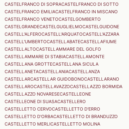
CASTELFRANCO DI SOPRA
CASTELFRANCO DI SOTTO
CASTELFRANCO EMILIA
CASTELFRANCO IN MISCANO
CASTELFRANCO VENETO
CASTELGOMBERTO
CASTELGRANDE
CASTELGUGLIELMO
CASTELGUIDONE
CASTELL'ALFERO
CASTELL'ARQUATO
CASTELL'AZZARA
CASTELL'UMBERTO
CASTELLABATE
CASTELLAFIUME
CASTELLALTO
CASTELLAMMARE DEL GOLFO
CASTELLAMMARE DI STABIA
CASTELLAMONTE
CASTELLANA GROTTE
CASTELLANA SICULA
CASTELLANETA
CASTELLANIA
CASTELLANZA
CASTELLAR
CASTELLAR GUIDOBONO
CASTELLARANO
CASTELLARO
CASTELLAVAZZO
CASTELLAZZO BORMIDA
CASTELLAZZO NOVARESE
CASTELLEONE
CASTELLEONE DI SUASA
CASTELLERO
CASTELLETTO CERVO
CASTELLETTO D'ERRO
CASTELLETTO D'ORBA
CASTELLETTO DI BRANDUZZO
CASTELLETTO MERLI
CASTELLETTO MOLINA