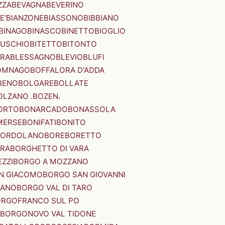
ZZA
BEVAGNA
BEVERINO
E'
BIANZONE
BIASSONO
BIBBIANO
BINAGO
BINASCO
BINETTO
BIOGLIO
SUSCHIO
BITETTO
BITONTO
ERA
BLESSAGNO
BLEVIO
BLUFI
OMNAGO
BOFFALORA D'ADDA
BENO
BOLGARE
BOLLATE
OLZANO .BOZEN.
ORTO
BONARCADO
BONASSOLA
MERSE
BONIFATI
BONITO
BORDOLANO
BORE
BORETTO
ERA
BORGHETTO DI VARA
ZZI
BORGO A MOZZANO
N GIACOMO
BORGO SAN GIOVANNI
NANO
BORGO VAL DI TARO
RGOFRANCO SUL PO
BORGONOVO VAL TIDONE