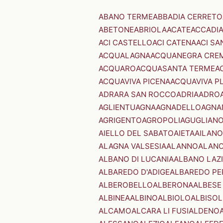
ABANO TERME
ABBADIA CERRETO
ABETONE
ABRIOLA
ACATE
ACCADI
ACI CASTELLO
ACI CATENA
ACI SA
ACQUALAGNA
ACQUANEGRA CRE
ACQUARO
ACQUASANTA TERME
A
ACQUAVIVA PICENA
ACQUAVIVA P
ADRARA SAN ROCCO
ADRIA
ADRO
AGLIENTU
AGNA
AGNADELLO
AGNA
AGRIGENTO
AGROPOLI
AGUGLIAN
AIELLO DEL SABATO
AIETA
AILANO
ALAGNA VALSESIA
ALANNO
ALANO
ALBANO DI LUCANIA
ALBANO LAZ
ALBAREDO D'ADIGE
ALBAREDO PE
ALBEROBELLO
ALBERONA
ALBESE
ALBINEA
ALBINO
ALBIOLO
ALBISOL
ALCAMO
ALCARA LI FUSI
ALDENO