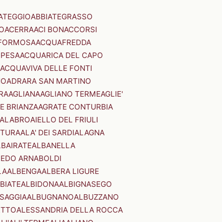
ATEGGIO
ABBIATEGRASSO
O
ACERRA
ACI BONACCORSI
FORMOSA
ACQUAFREDDA
PESA
ACQUARICA DEL CAPO
ACQUAVIVA DELLE FONTI
NO
ADRARA SAN MARTINO
RA
AGLIANA
AGLIANO TERME
AGLIE'
E BRIANZA
AGRATE CONTURBIA
CALABRO
AIELLO DEL FRIULI
STURA
ALA' DEI SARDI
ALAGNA
LBAIRATE
ALBANELLA
EDO ARNABOLDI
LA
ALBENGA
ALBERA LIGURE
BIATE
ALBIDONA
ALBIGNASEGO
SAGGIA
ALBUGNANO
ALBUZZANO
ETTO
ALESSANDRIA DELLA ROCCA