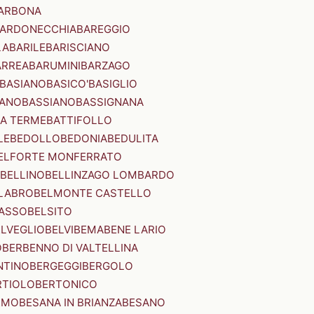
ARBONA
ARDONECCHIA
BAREGGIO
LA
BARILE
BARISCIANO
ARREA
BARUMINI
BARZAGO
BASIANO
BASICO'
BASIGLIO
ANO
BASSIANO
BASSIGNANA
IA TERME
BATTIFOLLO
LE
BEDOLLO
BEDONIA
BEDULITA
ELFORTE MONFERRATO
BELLINO
BELLINZAGO LOMBARDO
LABRO
BELMONTE CASTELLO
ASSO
BELSITO
ELVEGLIO
BELVI
BEMA
BENE LARIO
O
BERBENNO DI VALTELLINA
NTINO
BERGEGGI
BERGOLO
RTIOLO
BERTONICO
RMO
BESANA IN BRIANZA
BESANO