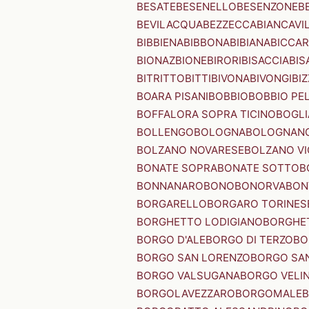
BESATE
BESENELLO
BESENZONE
B
BEVILACQUA
BEZZECCA
BIANCAVI
BIBBIENA
BIBBONA
BIBIANA
BICCAR
BIONAZ
BIONE
BIRORI
BISACCIA
BIS
BITRITTO
BITTI
BIVONA
BIVONGI
BI
BOARA PISANI
BOBBIO
BOBBIO PEL
BOFFALORA SOPRA TICINO
BOGL
BOLLENGO
BOLOGNA
BOLOGNAN
BOLZANO NOVARESE
BOLZANO VI
BONATE SOPRA
BONATE SOTTO
B
BONNANARO
BONO
BONORVA
BON
BORGARELLO
BORGARO TORINES
BORGHETTO LODIGIANO
BORGHET
BORGO D'ALE
BORGO DI TERZO
BO
BORGO SAN LORENZO
BORGO SA
BORGO VALSUGANA
BORGO VELI
BORGOLAVEZZARO
BORGOMALE