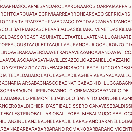
RA
ARNASCO
ARNESANO
AROLA
ARONA
AROSIO
ARPAIA
ARPAIS
TRONTO
ARQUATA SCRIVIA
ARRE
ARRONE
ARSAGO SEPRIO
ARSI
TOGNE
ARVIER
ARZACHENA
ARZAGO D'ADDA
ARZANA
ARZANO
A
SCOLI SATRIANO
ASCREA
ASIAGO
ASIGLIANO VENETO
ASIGLIA
SOLO
ASSORO
ASTI
ASUNI
ATELETA
ATELLA
ATENA LUCANA
ATE
TORE
AUGUSTA
AULETTA
AULLA
AURANO
AURIGO
AURONZO DI
LLINO
AVERARA
AVERSA
AVETRANA
AVEZZANO
AVIANO
AVIATICO
LA
AVOLASCA
AYAS
AYMAVILLES
AZEGLIO
AZZANELLO
AZZANO 
LO
AZZATE
AZZIO
AZZONE
BACENO
BACOLI
BADALUCCO
BADESI
DIA TEDALDA
BADOLATO
BAGALADI
BAGHERIA
BAGNACAVALLO
BAGNARIA ARSA
BAGNASCO
BAGNATICA
BAGNI DI LUCCA
BAGNO
 SOPRA
BAGNOLI IRPINO
BAGNOLO CREMASCO
BAGNOLO DEL
LLA
BAGNOLO PIEMONTE
BAGNOLO SAN VITO
BAGNONE
BAGN
ANGERO
BALDICHIERI D'ASTI
BALDISSERO CANAVESE
BALDISS
ATE
BALESTRINO
BALLABIO
BALLAO
BALME
BALMUCCIA
BALOC
NIO ANZINO
BANZI
BAONE
BARADILI
BARAGIANO
BARANELLO
BA
ARBANIA
BARBARA
BARBARANO ROMANO
BARBARANO VICENT