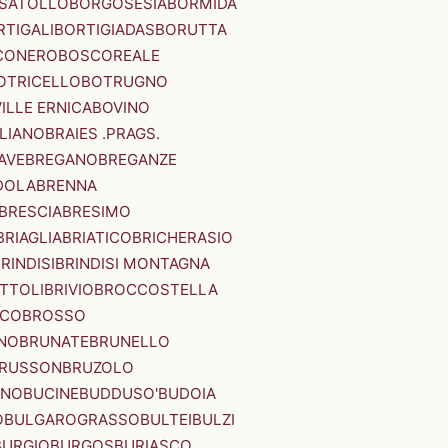
SATOLLO
BORGOSESIA
BORMIDA
RTIGALI
BORTIGIADAS
BORUTTA
CONERO
BOSCOREALE
OTRICELLO
BOTRUGNO
ILLE ERNICA
BOVINO
LIANO
BRAIES .PRAGS.
IAVE
BREGANO
BREGANZE
DOLA
BRENNA
BRESCIA
BRESIMO
BRIAGLIA
BRIATICO
BRICHERASIO
RINDISI
BRINDISI MONTAGNA
ITTOLI
BRIVIO
BROCCOSTELLA
SCO
BROSSO
NO
BRUNATE
BRUNELLO
RUSSON
BRUZOLO
INO
BUCINE
BUDDUSO'
BUDOIA
O
BULGAROGRASSO
BULTEI
BULZI
BURGIO
BURGOS
BURIASCO