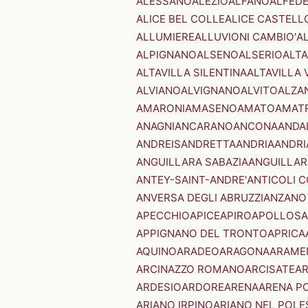
ALESSANO
ALEZIO
ALFANO
ALFED
ALICE BEL COLLE
ALICE CASTELL
ALLUMIERE
ALLUVIONI CAMBIO'
A
ALPIGNANO
ALSENO
ALSERIO
ALT
ALTAVILLA SILENTINA
ALTAVILLA 
ALVIANO
ALVIGNANO
ALVITO
ALZA
AMARONI
AMASENO
AMATO
AMAT
ANAGNI
ANCARANO
ANCONA
ANDA
ANDREIS
ANDRETTA
ANDRIA
ANDRI
ANGUILLARA SABAZIA
ANGUILLAR
ANTEY-SAINT-ANDRE'
ANTICOLI 
ANVERSA DEGLI ABRUZZI
ANZANO
APECCHIO
APICE
APIRO
APOLLOSA
APPIGNANO DEL TRONTO
APRICA
AQUINO
ARADEO
ARAGONA
ARAME
ARCINAZZO ROMANO
ARCISATE
A
ARDESIO
ARDORE
ARENA
ARENA P
ARIANO IRPINO
ARIANO NEL POLE