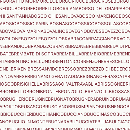
RGORATTO MORMOROLO
BORGORICCO
BORGOROSE
BORGO
NEDDU
BORORE
BORRELLO
BORRIANA
BORSO DEL GRAPPA
BO
HI SANT'ANNA
BOSCO CHIESANUOVA
BOSCO MARENGO
BOS
A
BOSIO
BOSISIO PARINI
BOSNASCO
BOSSICO
BOSSOLASCO
B
A
BOVA
BOVA MARINA
BOVALINO
BOVEGNO
BOVES
BOVEZZO
BOV
OVOLONE
BOZZOLE
BOZZOLO
BRA
BRACCA
BRACCIANO
BRACIG
NE
BRANDICO
BRANDIZZO
BRANZI
BRAONE
BREBBIA
BREDA DI P
BATE
BREMBATE DI SOPRA
BREMBILLA
BREMBIO
BREME
BREN
NTA
BRENTINO BELLUNO
BRENTONICO
BRENZONE
BRESCELLO
NE .BRIXEN.
BRESSANVIDO
BRESSO
BREZ
BREZZO DI BEDERO
GA NOVARESE
BRIGNANO GERA D'ADDA
BRIGNANO-FRASCATA
B
IOSCO
BRISIGHELLA
BRISSAGO-VALTRAVAGLIA
BRISSOGNE
BR
BRONDELLO
BRONI
BRONTE
BRONZOLO .BRANZOLL.
BROSSA
LO
BRUGHERIO
BRUGINE
BRUGNATO
BRUGNERA
BRUINO
BRUMA
APORTO
BRUSASCO
BRUSCIANO
BRUSIMPIANO
BRUSNENGO
B
BBIO
BUCCHERI
BUCCHIANICO
BUCCIANO
BUCCINASCO
BUCC
ANO
BUGLIO IN MONTE
BUGNARA
BUGUGGIATE
BUJA
BULCIAG
BUONCONVENTO
BUONVICINO
BURAGO DI MOLGORA
BURCEI