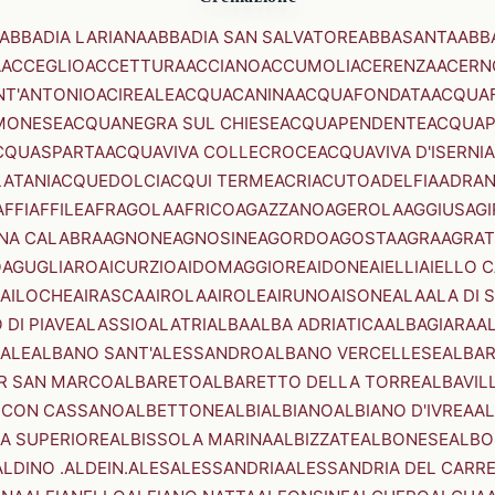
ABBADIA LARIANA
ABBADIA SAN SALVATORE
ABBASANTA
ABB
A
ACCEGLIO
ACCETTURA
ACCIANO
ACCUMOLI
ACERENZA
ACERN
NT'ANTONIO
ACIREALE
ACQUACANINA
ACQUAFONDATA
ACQUA
MONESE
ACQUANEGRA SUL CHIESE
ACQUAPENDENTE
ACQUAP
CQUASPARTA
ACQUAVIVA COLLECROCE
ACQUAVIVA D'ISERNIA
LATANI
ACQUEDOLCI
ACQUI TERME
ACRI
ACUTO
ADELFIA
ADRA
AFFI
AFFILE
AFRAGOLA
AFRICO
AGAZZANO
AGEROLA
AGGIUS
AGI
NA CALABRA
AGNONE
AGNOSINE
AGORDO
AGOSTA
AGRA
AGRAT
O
AGUGLIARO
AICURZIO
AIDOMAGGIORE
AIDONE
AIELLI
AIELLO 
AILOCHE
AIRASCA
AIROLA
AIROLE
AIRUNO
AISONE
ALA
ALA DI 
 DI PIAVE
ALASSIO
ALATRI
ALBA
ALBA ADRIATICA
ALBAGIARA
A
IALE
ALBANO SANT'ALESSANDRO
ALBANO VERCELLESE
ALBAR
R SAN MARCO
ALBARETO
ALBARETTO DELLA TORRE
ALBAVIL
 CON CASSANO
ALBETTONE
ALBI
ALBIANO
ALBIANO D'IVREA
AL
A SUPERIORE
ALBISSOLA MARINA
ALBIZZATE
ALBONESE
ALBO
ALDINO .ALDEIN.
ALES
ALESSANDRIA
ALESSANDRIA DEL CARR