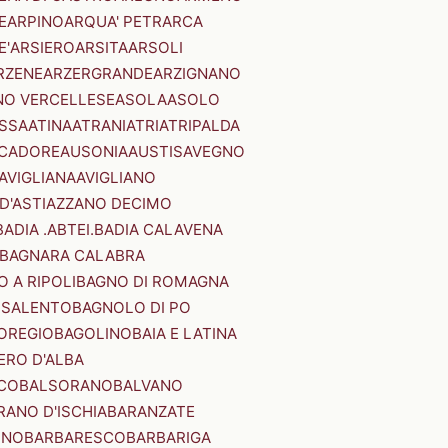
E
ARPINO
ARQUA' PETRARCA
E'
ARSIERO
ARSITA
ARSOLI
RZENE
ARZERGRANDE
ARZIGNANO
NO VERCELLESE
ASOLA
ASOLO
SSA
ATINA
ATRANI
ATRI
ATRIPALDA
 CADORE
AUSONIA
AUSTIS
AVEGNO
AVIGLIANA
AVIGLIANO
D'ASTI
AZZANO DECIMO
BADIA .ABTEI.
BADIA CALAVENA
BAGNARA CALABRA
 A RIPOLI
BAGNO DI ROMAGNA
 SALENTO
BAGNOLO DI PO
OREGIO
BAGOLINO
BAIA E LATINA
ERO D'ALBA
CO
BALSORANO
BALVANO
RANO D'ISCHIA
BARANZATE
INO
BARBARESCO
BARBARIGA