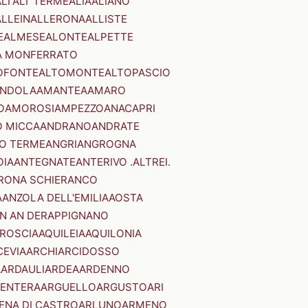
LI'
ALI' TERME
ALIA
ALIANO
ALLEIN
ALLERONA
ALLISTE
E
ALMESE
ALONTE
ALPETTE
A MONFERRATO
OFONTE
ALTOMONTE
ALTOPASCIO
NDOLA
AMANTEA
AMARO
O
AMOROSI
AMPEZZO
ANACAPRI
 MICCA
ANDRANO
ANDRATE
O TERME
ANGRI
ANGROGNA
OIA
ANTEGNATE
ANTERIVO .ALTREI.
RONA SCHIERANCO
A
ANZOLA DELL'EMILIA
AOSTA
N AN DER
APPIGNANO
RROSCIA
AQUILEIA
AQUILONIA
CEVIA
ARCHI
ARCIDOSSO
A
ARDAULI
ARDEA
ARDENNO
ENTERA
ARGUELLO
ARGUSTO
ARI
ENA DI CASTRO
ARLUNO
ARMENO