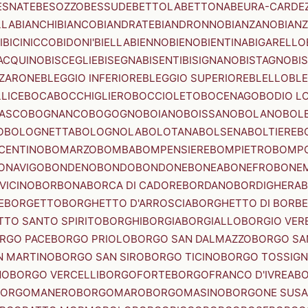
ESNATE
BESOZZO
BESSUDE
BETTOLA
BETTONA
BEURA-CARDE
LLA
BIANCHI
BIANCO
BIANDRATE
BIANDRONNO
BIANZANO
BIANZ
I
BICINICCO
BIDONI'
BIELLA
BIENNO
BIENO
BIENTINA
BIGARELLO
ACQUINO
BISCEGLIE
BISEGNA
BISENTI
BISIGNANO
BISTAGNO
BI
ZZARONE
BLEGGIO INFERIORE
BLEGGIO SUPERIORE
BLELLO
BL
LICE
BOCA
BOCCHIGLIERO
BOCCIOLETO
BOCENAGO
BODIO L
IASCO
BOGNANCO
BOGOGNO
BOIANO
BOISSANO
BOLANO
BOL
O
BOLOGNETTA
BOLOGNOLA
BOLOTANA
BOLSENA
BOLTIERE
B
CENTINO
BOMARZO
BOMBA
BOMPENSIERE
BOMPIETRO
BOMP
ONAVIGO
BONDENO
BONDO
BONDONE
BONEA
BONEFRO
BONE
VICINO
BORBONA
BORCA DI CADORE
BORDANO
BORDIGHERA
E
BORGETTO
BORGHETTO D'ARROSCIA
BORGHETTO DI BORB
TO SANTO SPIRITO
BORGHI
BORGIA
BORGIALLO
BORGIO VERE
RGO PACE
BORGO PRIOLO
BORGO SAN DALMAZZO
BORGO SA
N MARTINO
BORGO SAN SIRO
BORGO TICINO
BORGO TOSSIG
NO
BORGO VERCELLI
BORGOFORTE
BORGOFRANCO D'IVREA
BO
BORGOMANERO
BORGOMARO
BORGOMASINO
BORGONE SUSA