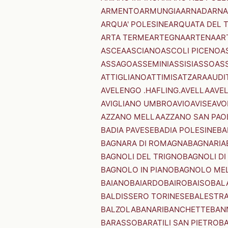
ARMENTO
ARMUNGIA
ARNAD
ARNA
ARQUA' POLESINE
ARQUATA DEL 
ARTA TERME
ARTEGNA
ARTENA
AR
ASCEA
ASCIANO
ASCOLI PICENO
A
ASSAGO
ASSEMINI
ASSISI
ASSO
AS
ATTIGLIANO
ATTIMIS
ATZARA
AUDI
AVELENGO .HAFLING.
AVELLA
AVE
AVIGLIANO UMBRO
AVIO
AVISE
AVO
AZZANO MELLA
AZZANO SAN PAO
BADIA PAVESE
BADIA POLESINE
BA
BAGNARA DI ROMAGNA
BAGNARIA
BAGNOLI DEL TRIGNO
BAGNOLI DI
BAGNOLO IN PIANO
BAGNOLO ME
BAIANO
BAIARDO
BAIRO
BAISO
BAL
BALDISSERO TORINESE
BALESTR
BALZOLA
BANARI
BANCHETTE
BAN
BARASSO
BARATILI SAN PIETRO
B