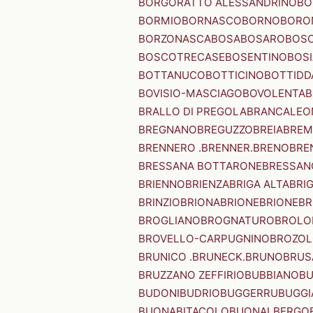
BORGORATTO ALESSANDRINO
BO
BORMIO
BORNASCO
BORNO
BORO
BORZONASCA
BOSA
BOSARO
BOSC
BOSCOTRECASE
BOSENTINO
BOSI
BOTTANUCO
BOTTICINO
BOTTIDD
BOVISIO-MASCIAGO
BOVOLENTA
B
BRALLO DI PREGOLA
BRANCALEO
BREGNANO
BREGUZZO
BREIA
BREM
BRENNERO .BRENNER.
BRENO
BRE
BRESSANA BOTTARONE
BRESSANO
BRIENNO
BRIENZA
BRIGA ALTA
BRI
BRINZIO
BRIONA
BRIONE
BRIONE
BR
BROGLIANO
BROGNATURO
BROLO
BROVELLO-CARPUGNINO
BROZO
BRUNICO .BRUNECK.
BRUNO
BRUS
BRUZZANO ZEFFIRIO
BUBBIANO
BU
BUDONI
BUDRIO
BUGGERRU
BUGGI
BUONABITACOLO
BUONALBERGO