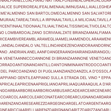
ENA
ALFIANELLO
ALFIANO NATTA
ALFONSINE
ALGHERO
ALGUA
A
O
ALICE SUPERIORE
ALIFE
ALIMENA
ALIMINUSA
ALLAI
ALLEGHE
LME'
ALMENNO SAN BARTOLOMEO
ALMENNO SAN SALVATOR
AMURA
ALTARE
ALTAVILLA IRPINA
ALTAVILLA MILICIA
ALTAVILL
VICENTINA
ALTIDONA
ALTILIA
ALTINO
ALTISSIMO
ALTIVOLE
ALT
NO LOMBARDO
ALZANO SCRIVIA
ALZATE BRIANZA
AMALFI
AMA
RICE
AMBIVERE
AMBLAR
AMEGLIA
AMELIA
AMENDOLARA
AMEN
LI
ANDALO
ANDALO VALTELLINO
ANDEZENO
ANDORA
ANDORNO
ANO .ANDRIAN.
ANELA
ANFO
ANGERA
ANGHIARI
ANGIARI
ANGOL
A VENETA
ANNICCO
ANNONE DI BRIANZA
ANNONE VENETO
AN
CORRADO
ANTIGNANO
ANTILLO
ANTONIMINA
ANTRODOCO
ANT
 DEL PARCO
ANZANO DI PUGLIA
ANZI
ANZIO
ANZOLA D'OSSOL
APPIANO GENTILE
APPIANO SULLA STRADA DEL VINO * EPPA
APRICALE
APRICENA
APRIGLIANO
APRILIA
AQUARA
AQUILA D'A
NGO
ARBA
ARBOREA
ARBORIO
ARBUS
ARCADE
ARCE
ARCENE
AR
RCO
ARCOLA
ARCOLE
ARCONATE
ARCORE
ARCUGNANO
ARDAR
O
ARENZANO
ARESE
AREZZO
ARGEGNO
ARGELATO
ARGENTA
ARG
SINE
ARICCIA
ARIELLI
ARIENZO
ARIGNANO
ARITZO
ARIZZANO
ARL