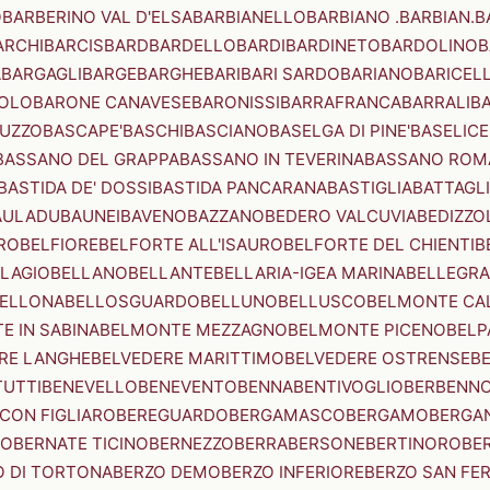
O
BARBERINO VAL D'ELSA
BARBIANELLO
BARBIANO .BARBIAN.
B
ARCHI
BARCIS
BARD
BARDELLO
BARDI
BARDINETO
BARDOLINO
B
A
BARGAGLI
BARGE
BARGHE
BARI
BARI SARDO
BARIANO
BARICEL
OLO
BARONE CANAVESE
BARONISSI
BARRAFRANCA
BARRALI
B
UZZO
BASCAPE'
BASCHI
BASCIANO
BASELGA DI PINE'
BASELICE
BASSANO DEL GRAPPA
BASSANO IN TEVERINA
BASSANO ROM
BASTIDA DE' DOSSI
BASTIDA PANCARANA
BASTIGLIA
BATTAGL
AULADU
BAUNEI
BAVENO
BAZZANO
BEDERO VALCUVIA
BEDIZZO
RO
BELFIORE
BELFORTE ALL'ISAURO
BELFORTE DEL CHIENTI
B
LAGIO
BELLANO
BELLANTE
BELLARIA-IGEA MARINA
BELLEGRA
ELLONA
BELLOSGUARDO
BELLUNO
BELLUSCO
BELMONTE CA
E IN SABINA
BELMONTE MEZZAGNO
BELMONTE PICENO
BELP
RE LANGHE
BELVEDERE MARITTIMO
BELVEDERE OSTRENSE
B
TUTTI
BENEVELLO
BENEVENTO
BENNA
BENTIVOGLIO
BERBENN
CON FIGLIARO
BEREGUARDO
BERGAMASCO
BERGAMO
BERGA
IO
BERNATE TICINO
BERNEZZO
BERRA
BERSONE
BERTINORO
BE
 DI TORTONA
BERZO DEMO
BERZO INFERIORE
BERZO SAN FE