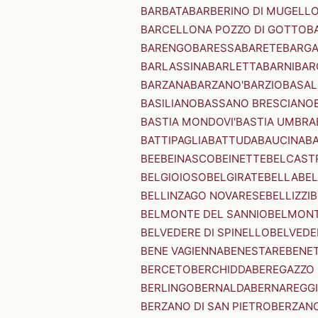
BARBATA
BARBERINO DI MUGELL
BARCELLONA POZZO DI GOTTO
B
BARENGO
BARESSA
BARETE
BARG
BARLASSINA
BARLETTA
BARNI
BAR
BARZANA
BARZANO'
BARZIO
BASAL
BASILIANO
BASSANO BRESCIANO
BASTIA MONDOVI'
BASTIA UMBRA
BATTIPAGLIA
BATTUDA
BAUCINA
B
BEE
BEINASCO
BEINETTE
BELCAST
BELGIOIOSO
BELGIRATE
BELLA
BEL
BELLINZAGO NOVARESE
BELLIZZI
B
BELMONTE DEL SANNIO
BELMONT
BELVEDERE DI SPINELLO
BELVEDE
BENE VAGIENNA
BENESTARE
BENE
BERCETO
BERCHIDDA
BEREGAZZO 
BERLINGO
BERNALDA
BERNAREGG
BERZANO DI SAN PIETRO
BERZANO