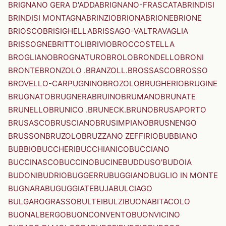
BRIGNANO GERA D'ADDA
BRIGNANO-FRASCATA
BRINDISI
BRINDISI MONTAGNA
BRINZIO
BRIONA
BRIONE
BRIONE
BRIOSCO
BRISIGHELLA
BRISSAGO-VALTRAVAGLIA
BRISSOGNE
BRITTOLI
BRIVIO
BROCCOSTELLA
BROGLIANO
BROGNATURO
BROLO
BRONDELLO
BRONI
BRONTE
BRONZOLO .BRANZOLL.
BROSSASCO
BROSSO
BROVELLO-CARPUGNINO
BROZOLO
BRUGHERIO
BRUGINE
BRUGNATO
BRUGNERA
BRUINO
BRUMANO
BRUNATE
BRUNELLO
BRUNICO .BRUNECK.
BRUNO
BRUSAPORTO
BRUSASCO
BRUSCIANO
BRUSIMPIANO
BRUSNENGO
BRUSSON
BRUZOLO
BRUZZANO ZEFFIRIO
BUBBIANO
BUBBIO
BUCCHERI
BUCCHIANICO
BUCCIANO
BUCCINASCO
BUCCINO
BUCINE
BUDDUSO'
BUDOIA
BUDONI
BUDRIO
BUGGERRU
BUGGIANO
BUGLIO IN MONTE
BUGNARA
BUGUGGIATE
BUJA
BULCIAGO
BULGAROGRASSO
BULTEI
BULZI
BUONABITACOLO
BUONALBERGO
BUONCONVENTO
BUONVICINO