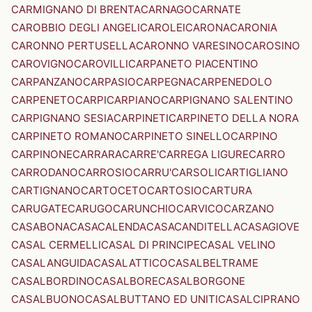
CARMIGNANO DI BRENTA
CARNAGO
CARNATE
CAROBBIO DEGLI ANGELI
CAROLEI
CARONA
CARONIA
CARONNO PERTUSELLA
CARONNO VARESINO
CAROSINO
CAROVIGNO
CAROVILLI
CARPANETO PIACENTINO
CARPANZANO
CARPASIO
CARPEGNA
CARPENEDOLO
CARPENETO
CARPI
CARPIANO
CARPIGNANO SALENTINO
CARPIGNANO SESIA
CARPINETI
CARPINETO DELLA NORA
CARPINETO ROMANO
CARPINETO SINELLO
CARPINO
CARPINONE
CARRARA
CARRE'
CARREGA LIGURE
CARRO
CARRODANO
CARROSIO
CARRU'
CARSOLI
CARTIGLIANO
CARTIGNANO
CARTOCETO
CARTOSIO
CARTURA
CARUGATE
CARUGO
CARUNCHIO
CARVICO
CARZANO
CASABONA
CASACALENDA
CASACANDITELLA
CASAGIOVE
CASAL CERMELLI
CASAL DI PRINCIPE
CASAL VELINO
CASALANGUIDA
CASALATTICO
CASALBELTRAME
CASALBORDINO
CASALBORE
CASALBORGONE
CASALBUONO
CASALBUTTANO ED UNITI
CASALCIPRANO