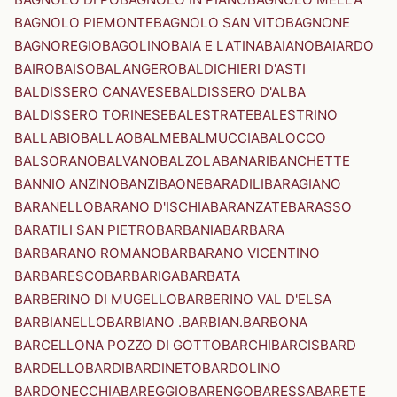
BAGNOLO PIEMONTE
BAGNOLO SAN VITO
BAGNONE
BAGNOREGIO
BAGOLINO
BAIA E LATINA
BAIANO
BAIARDO
BAIRO
BAISO
BALANGERO
BALDICHIERI D'ASTI
BALDISSERO CANAVESE
BALDISSERO D'ALBA
BALDISSERO TORINESE
BALESTRATE
BALESTRINO
BALLABIO
BALLAO
BALME
BALMUCCIA
BALOCCO
BALSORANO
BALVANO
BALZOLA
BANARI
BANCHETTE
BANNIO ANZINO
BANZI
BAONE
BARADILI
BARAGIANO
BARANELLO
BARANO D'ISCHIA
BARANZATE
BARASSO
BARATILI SAN PIETRO
BARBANIA
BARBARA
BARBARANO ROMANO
BARBARANO VICENTINO
BARBARESCO
BARBARIGA
BARBATA
BARBERINO DI MUGELLO
BARBERINO VAL D'ELSA
BARBIANELLO
BARBIANO .BARBIAN.
BARBONA
BARCELLONA POZZO DI GOTTO
BARCHI
BARCIS
BARD
BARDELLO
BARDI
BARDINETO
BARDOLINO
BARDONECCHIA
BAREGGIO
BARENGO
BARESSA
BARETE