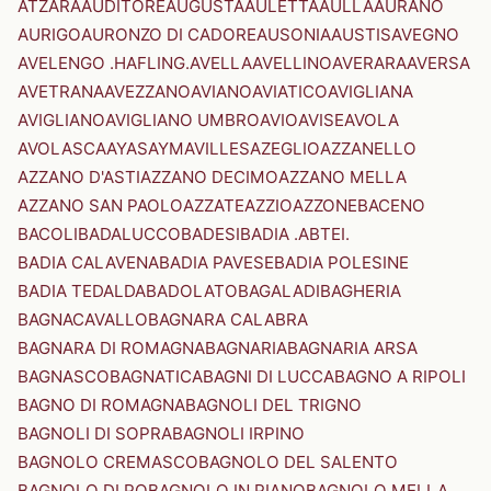
ATZARA
AUDITORE
AUGUSTA
AULETTA
AULLA
AURANO
AURIGO
AURONZO DI CADORE
AUSONIA
AUSTIS
AVEGNO
AVELENGO .HAFLING.
AVELLA
AVELLINO
AVERARA
AVERSA
AVETRANA
AVEZZANO
AVIANO
AVIATICO
AVIGLIANA
AVIGLIANO
AVIGLIANO UMBRO
AVIO
AVISE
AVOLA
AVOLASCA
AYAS
AYMAVILLES
AZEGLIO
AZZANELLO
AZZANO D'ASTI
AZZANO DECIMO
AZZANO MELLA
AZZANO SAN PAOLO
AZZATE
AZZIO
AZZONE
BACENO
BACOLI
BADALUCCO
BADESI
BADIA .ABTEI.
BADIA CALAVENA
BADIA PAVESE
BADIA POLESINE
BADIA TEDALDA
BADOLATO
BAGALADI
BAGHERIA
BAGNACAVALLO
BAGNARA CALABRA
BAGNARA DI ROMAGNA
BAGNARIA
BAGNARIA ARSA
BAGNASCO
BAGNATICA
BAGNI DI LUCCA
BAGNO A RIPOLI
BAGNO DI ROMAGNA
BAGNOLI DEL TRIGNO
BAGNOLI DI SOPRA
BAGNOLI IRPINO
BAGNOLO CREMASCO
BAGNOLO DEL SALENTO
BAGNOLO DI PO
BAGNOLO IN PIANO
BAGNOLO MELLA