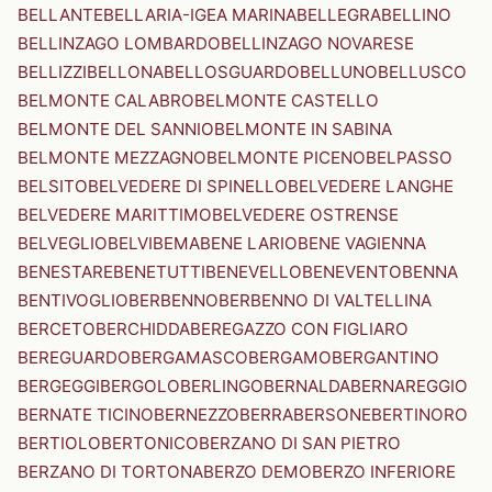
BELLANTE
BELLARIA-IGEA MARINA
BELLEGRA
BELLINO
BELLINZAGO LOMBARDO
BELLINZAGO NOVARESE
BELLIZZI
BELLONA
BELLOSGUARDO
BELLUNO
BELLUSCO
BELMONTE CALABRO
BELMONTE CASTELLO
BELMONTE DEL SANNIO
BELMONTE IN SABINA
BELMONTE MEZZAGNO
BELMONTE PICENO
BELPASSO
BELSITO
BELVEDERE DI SPINELLO
BELVEDERE LANGHE
BELVEDERE MARITTIMO
BELVEDERE OSTRENSE
BELVEGLIO
BELVI
BEMA
BENE LARIO
BENE VAGIENNA
BENESTARE
BENETUTTI
BENEVELLO
BENEVENTO
BENNA
BENTIVOGLIO
BERBENNO
BERBENNO DI VALTELLINA
BERCETO
BERCHIDDA
BEREGAZZO CON FIGLIARO
BEREGUARDO
BERGAMASCO
BERGAMO
BERGANTINO
BERGEGGI
BERGOLO
BERLINGO
BERNALDA
BERNAREGGIO
BERNATE TICINO
BERNEZZO
BERRA
BERSONE
BERTINORO
BERTIOLO
BERTONICO
BERZANO DI SAN PIETRO
BERZANO DI TORTONA
BERZO DEMO
BERZO INFERIORE