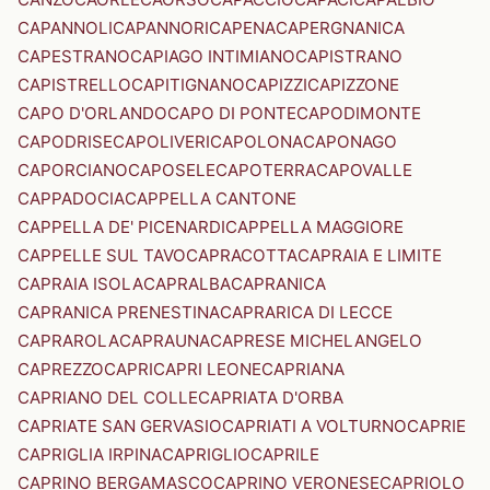
CAPANNOLI
CAPANNORI
CAPENA
CAPERGNANICA
CAPESTRANO
CAPIAGO INTIMIANO
CAPISTRANO
CAPISTRELLO
CAPITIGNANO
CAPIZZI
CAPIZZONE
CAPO D'ORLANDO
CAPO DI PONTE
CAPODIMONTE
CAPODRISE
CAPOLIVERI
CAPOLONA
CAPONAGO
CAPORCIANO
CAPOSELE
CAPOTERRA
CAPOVALLE
CAPPADOCIA
CAPPELLA CANTONE
CAPPELLA DE' PICENARDI
CAPPELLA MAGGIORE
CAPPELLE SUL TAVO
CAPRACOTTA
CAPRAIA E LIMITE
CAPRAIA ISOLA
CAPRALBA
CAPRANICA
CAPRANICA PRENESTINA
CAPRARICA DI LECCE
CAPRAROLA
CAPRAUNA
CAPRESE MICHELANGELO
CAPREZZO
CAPRI
CAPRI LEONE
CAPRIANA
CAPRIANO DEL COLLE
CAPRIATA D'ORBA
CAPRIATE SAN GERVASIO
CAPRIATI A VOLTURNO
CAPRIE
CAPRIGLIA IRPINA
CAPRIGLIO
CAPRILE
CAPRINO BERGAMASCO
CAPRINO VERONESE
CAPRIOLO