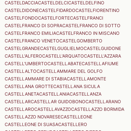
CASTELDACCIA
CASTELDELCI
CASTELDELFINO
CASTELDIDONE
CASTELFIDARDO
CASTELFIORENTINO
CASTELFONDO
CASTELFORTE
CASTELFRANCI
CASTELFRANCO DI SOPRA
CASTELFRANCO DI SOTTO
CASTELFRANCO EMILIA
CASTELFRANCO IN MISCANO
CASTELFRANCO VENETO
CASTELGOMBERTO
CASTELGRANDE
CASTELGUGLIELMO
CASTELGUIDONE
CASTELL'ALFERO
CASTELL'ARQUATO
CASTELL'AZZARA
CASTELL'UMBERTO
CASTELLABATE
CASTELLAFIUME
CASTELLALTO
CASTELLAMMARE DEL GOLFO
CASTELLAMMARE DI STABIA
CASTELLAMONTE
CASTELLANA GROTTE
CASTELLANA SICULA
CASTELLANETA
CASTELLANIA
CASTELLANZA
CASTELLAR
CASTELLAR GUIDOBONO
CASTELLARANO
CASTELLARO
CASTELLAVAZZO
CASTELLAZZO BORMIDA
CASTELLAZZO NOVARESE
CASTELLEONE
CASTELLEONE DI SUASA
CASTELLERO