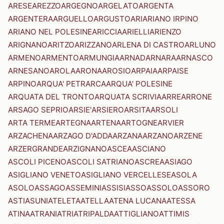
ARESE
AREZZO
ARGEGNO
ARGELATO
ARGENTA
ARGENTERA
ARGUELLO
ARGUSTO
ARI
ARIANO IRPINO
ARIANO NEL POLESINE
ARICCIA
ARIELLI
ARIENZO
ARIGNANO
ARITZO
ARIZZANO
ARLENA DI CASTRO
ARLUNO
ARMENO
ARMENTO
ARMUNGIA
ARNAD
ARNARA
ARNASCO
ARNESANO
AROLA
ARONA
AROSIO
ARPAIA
ARPAISE
ARPINO
ARQUA' PETRARCA
ARQUA' POLESINE
ARQUATA DEL TRONTO
ARQUATA SCRIVIA
ARRE
ARRONE
ARSAGO SEPRIO
ARSIE'
ARSIERO
ARSITA
ARSOLI
ARTA TERME
ARTEGNA
ARTENA
ARTOGNE
ARVIER
ARZACHENA
ARZAGO D'ADDA
ARZANA
ARZANO
ARZENE
ARZERGRANDE
ARZIGNANO
ASCEA
ASCIANO
ASCOLI PICENO
ASCOLI SATRIANO
ASCREA
ASIAGO
ASIGLIANO VENETO
ASIGLIANO VERCELLESE
ASOLA
ASOLO
ASSAGO
ASSEMINI
ASSISI
ASSO
ASSOLO
ASSORO
ASTI
ASUNI
ATELETA
ATELLA
ATENA LUCANA
ATESSA
ATINA
ATRANI
ATRI
ATRIPALDA
ATTIGLIANO
ATTIMIS