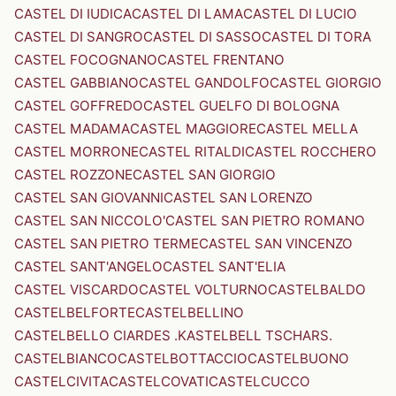
CASTEL DI IUDICA
CASTEL DI LAMA
CASTEL DI LUCIO
CASTEL DI SANGRO
CASTEL DI SASSO
CASTEL DI TORA
CASTEL FOCOGNANO
CASTEL FRENTANO
CASTEL GABBIANO
CASTEL GANDOLFO
CASTEL GIORGIO
CASTEL GOFFREDO
CASTEL GUELFO DI BOLOGNA
CASTEL MADAMA
CASTEL MAGGIORE
CASTEL MELLA
CASTEL MORRONE
CASTEL RITALDI
CASTEL ROCCHERO
CASTEL ROZZONE
CASTEL SAN GIORGIO
CASTEL SAN GIOVANNI
CASTEL SAN LORENZO
CASTEL SAN NICCOLO'
CASTEL SAN PIETRO ROMANO
CASTEL SAN PIETRO TERME
CASTEL SAN VINCENZO
CASTEL SANT'ANGELO
CASTEL SANT'ELIA
CASTEL VISCARDO
CASTEL VOLTURNO
CASTELBALDO
CASTELBELFORTE
CASTELBELLINO
CASTELBELLO CIARDES .KASTELBELL TSCHARS.
CASTELBIANCO
CASTELBOTTACCIO
CASTELBUONO
CASTELCIVITA
CASTELCOVATI
CASTELCUCCO