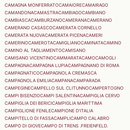
CAMAGNA MONFERRATO
CAMAIORE
CAMAIRAGO
CAMANDONA
CAMASTRA
CAMBIAGO
CAMBIANO
CAMBIASCA
CAMBURZANO
CAMERANA
CAMERANO
CAMERANO CASASCO
CAMERATA CORNELLO
CAMERATA NUOVA
CAMERATA PICENA
CAMERI
CAMERINO
CAMEROTA
CAMIGLIANO
CAMINATA
CAMINO
CAMINO AL TAGLIAMENTO
CAMISANO
CAMISANO VICENTINO
CAMMARATA
CAMO
CAMOGLI
CAMPAGNA
CAMPAGNA LUPIA
CAMPAGNANO DI ROMA
CAMPAGNATICO
CAMPAGNOLA CREMASCA
CAMPAGNOLA EMILIA
CAMPANA
CAMPARADA
CAMPEGINE
CAMPELLO SUL CLITUNNO
CAMPERTOGNO
CAMPI BISENZIO
CAMPI SALENTINA
CAMPIGLIA CERVO
CAMPIGLIA DEI BERICI
CAMPIGLIA MARITTIMA
CAMPIGLIONE FENILE
CAMPIONE D'ITALIA
CAMPITELLO DI FASSA
CAMPLI
CAMPO CALABRO
CAMPO DI GIOVE
CAMPO DI TRENS .FREIENFELD.