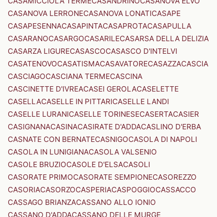
CASAMICCIOLA TERME
CASANDRINO
CASANOVA ELVO
CASANOVA LERRONE
CASANOVA LONATI
CASAPE
CASAPESENNA
CASAPINTA
CASAPROTA
CASAPULLA
CASARANO
CASARGO
CASARILE
CASARSA DELLA DELIZIA
CASARZA LIGURE
CASASCO
CASASCO D'INTELVI
CASATENOVO
CASATISMA
CASAVATORE
CASAZZA
CASCIA
CASCIAGO
CASCIANA TERME
CASCINA
CASCINETTE D'IVREA
CASEI GEROLA
CASELETTE
CASELLA
CASELLE IN PITTARI
CASELLE LANDI
CASELLE LURANI
CASELLE TORINESE
CASERTA
CASIER
CASIGNANA
CASINA
CASIRATE D'ADDA
CASLINO D'ERBA
CASNATE CON BERNATE
CASNIGO
CASOLA DI NAPOLI
CASOLA IN LUNIGIANA
CASOLA VALSENIO
CASOLE BRUZIO
CASOLE D'ELSA
CASOLI
CASORATE PRIMO
CASORATE SEMPIONE
CASOREZZO
CASORIA
CASORZO
CASPERIA
CASPOGGIO
CASSACCO
CASSAGO BRIANZA
CASSANO ALLO IONIO
CASSANO D'ADDA
CASSANO DELLE MURGE