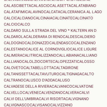
CALASCIBETTA
CALASCIO
CALASETTA
CALATABIANO
CALATAFIMI
CALAVINO
CALCATA
CALCERANICA AL LAGO
CALCI
CALCIANO
CALCINAIA
CALCINATE
CALCINATO
CALCIO
CALCO
CALDARO SULLA STRADA DEL VINO * KALTERN AN D
CALDAROLA
CALDERARA DI RENO
CALDES
CALDIERO
CALDOGNO
CALDONAZZO
CALENDASCO
CALENZANO
CALESTANO
CALICE AL CORNOVIGLIO
CALICE LIGURE
CALIMERA
CALITRI
CALIZZANO
CALLABIANA
CALLIANO
CALLIANO
CALOLZIOCORTE
CALOPEZZATI
CALOSSO
CALOVETO
CALTABELLOTTA
CALTAGIRONE
CALTANISSETTA
CALTAVUTURO
CALTIGNAGA
CALTO
CALTRANO
CALUSCO D'ADDA
CALUSO
CALVAGESE DELLA RIVIERA
CALVANICO
CALVATONE
CALVELLO
CALVENE
CALVENZANO
CALVERA
CALVI
CALVI DELL'UMBRIA
CALVI RISORTA
CALVIGNANO
CALVIGNASCO
CALVISANO
CALVIZZANO