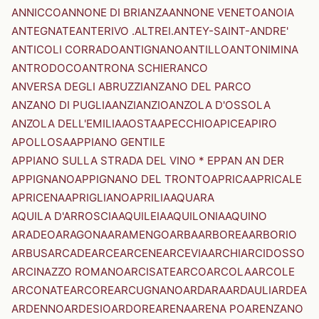
ANNICCO
ANNONE DI BRIANZA
ANNONE VENETO
ANOIA
ANTEGNATE
ANTERIVO .ALTREI.
ANTEY-SAINT-ANDRE'
ANTICOLI CORRADO
ANTIGNANO
ANTILLO
ANTONIMINA
ANTRODOCO
ANTRONA SCHIERANCO
ANVERSA DEGLI ABRUZZI
ANZANO DEL PARCO
ANZANO DI PUGLIA
ANZI
ANZIO
ANZOLA D'OSSOLA
ANZOLA DELL'EMILIA
AOSTA
APECCHIO
APICE
APIRO
APOLLOSA
APPIANO GENTILE
APPIANO SULLA STRADA DEL VINO * EPPAN AN DER
APPIGNANO
APPIGNANO DEL TRONTO
APRICA
APRICALE
APRICENA
APRIGLIANO
APRILIA
AQUARA
AQUILA D'ARROSCIA
AQUILEIA
AQUILONIA
AQUINO
ARADEO
ARAGONA
ARAMENGO
ARBA
ARBOREA
ARBORIO
ARBUS
ARCADE
ARCE
ARCENE
ARCEVIA
ARCHI
ARCIDOSSO
ARCINAZZO ROMANO
ARCISATE
ARCO
ARCOLA
ARCOLE
ARCONATE
ARCORE
ARCUGNANO
ARDARA
ARDAULI
ARDEA
ARDENNO
ARDESIO
ARDORE
ARENA
ARENA PO
ARENZANO