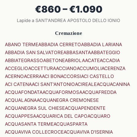
€860 – €1.090
Lapide a SANT'ANDREA APOSTOLO DELLO IONIO
Cremazione
ABANO TERME
ABBADIA CERRETO
ABBADIA LARIANA
ABBADIA SAN SALVATORE
ABBASANTA
ABBATEGGIO
ABBIATEGRASSO
ABETONE
ABRIOLA
ACATE
ACCADIA
ACCEGLIO
ACCETTURA
ACCIANO
ACCUMOLI
ACERENZA
ACERNO
ACERRA
ACI BONACCORSI
ACI CASTELLO
ACI CATENA
ACI SANT'ANTONIO
ACIREALE
ACQUACANINA
ACQUAFONDATA
ACQUAFORMOSA
ACQUAFREDDA
ACQUALAGNA
ACQUANEGRA CREMONESE
ACQUANEGRA SUL CHIESE
ACQUAPENDENTE
ACQUAPPESA
ACQUARICA DEL CAPO
ACQUARO
ACQUASANTA TERME
ACQUASPARTA
ACQUAVIVA COLLECROCE
ACQUAVIVA D'ISERNIA