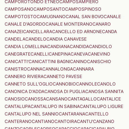
CAMPOROTONDO ETNEO
CAMPOSAMPIERO
CAMPOSANO
CAMPOSANTO
CAMPOSPINOSO
CAMPOTOSTO
CAMUGNANO
CANAL SAN BOVO
CANALE
CANALE D'AGORDO
CANALE MONTERANO
CANARO
CANAZEI
CANCELLARA
CANCELLO ED ARNONE
CANDA
CANDELA
CANDELO
CANDIA CANAVESE
CANDIA LOMELLINA
CANDIANA
CANDIDA
CANDIOLO
CANEGRATE
CANELLI
CANEPINA
CANEVA
CANEVINO
CANICATTI'
CANICATTINI BAGNI
CANINO
CANISCHIO
CANISTRO
CANNA
CANNALONGA
CANNARA
CANNERO RIVIERA
CANNETO PAVESE
CANNETO SULL'OGLIO
CANNOBIO
CANNOLE
CANOLO
CANONICA D'ADDA
CANOSA DI PUGLIA
CANOSA SANNITA
CANOSIO
CANOSSA
CANSANO
CANTAGALLO
CANTALICE
CANTALUPA
CANTALUPO IN SABINA
CANTALUPO LIGURE
CANTALUPO NEL SANNIO
CANTARANA
CANTELLO
CANTERANO
CANTIANO
CANTOIRA
CANTU'
CANZANO
CANZO
CAORLE
CAORSO
CAPACCIO
CAPACI
CAPALBIO