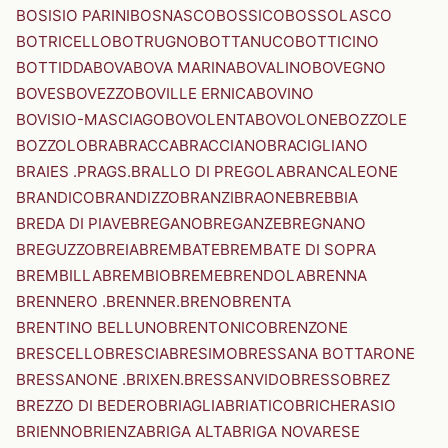
BOSISIO PARINI
BOSNASCO
BOSSICO
BOSSOLASCO
BOTRICELLO
BOTRUGNO
BOTTANUCO
BOTTICINO
BOTTIDDA
BOVA
BOVA MARINA
BOVALINO
BOVEGNO
BOVES
BOVEZZO
BOVILLE ERNICA
BOVINO
BOVISIO-MASCIAGO
BOVOLENTA
BOVOLONE
BOZZOLE
BOZZOLO
BRA
BRACCA
BRACCIANO
BRACIGLIANO
BRAIES .PRAGS.
BRALLO DI PREGOLA
BRANCALEONE
BRANDICO
BRANDIZZO
BRANZI
BRAONE
BREBBIA
BREDA DI PIAVE
BREGANO
BREGANZE
BREGNANO
BREGUZZO
BREIA
BREMBATE
BREMBATE DI SOPRA
BREMBILLA
BREMBIO
BREME
BRENDOLA
BRENNA
BRENNERO .BRENNER.
BRENO
BRENTA
BRENTINO BELLUNO
BRENTONICO
BRENZONE
BRESCELLO
BRESCIA
BRESIMO
BRESSANA BOTTARONE
BRESSANONE .BRIXEN.
BRESSANVIDO
BRESSO
BREZ
BREZZO DI BEDERO
BRIAGLIA
BRIATICO
BRICHERASIO
BRIENNO
BRIENZA
BRIGA ALTA
BRIGA NOVARESE