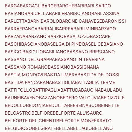
BARGA
BARGAGLI
BARGE
BARGHE
BARI
BARI SARDO
BARIANO
BARICELLA
BARILE
BARISCIANO
BARLASSINA
BARLETTA
BARNI
BAROLO
BARONE CANAVESE
BARONISSI
BARRAFRANCA
BARRALI
BARREA
BARUMINI
BARZAGO
BARZANA
BARZANO'
BARZIO
BASALUZZO
BASCAPE'
BASCHI
BASCIANO
BASELGA DI PINE'
BASELICE
BASIANO
BASICO'
BASIGLIO
BASILIANO
BASSANO BRESCIANO
BASSANO DEL GRAPPA
BASSANO IN TEVERINA
BASSANO ROMANO
BASSIANO
BASSIGNANA
BASTIA MONDOVI'
BASTIA UMBRA
BASTIDA DE' DOSSI
BASTIDA PANCARANA
BASTIGLIA
BATTAGLIA TERME
BATTIFOLLO
BATTIPAGLIA
BATTUDA
BAUCINA
BAULADU
BAUNEI
BAVENO
BAZZANO
BEDERO VALCUVIA
BEDIZZOLE
BEDOLLO
BEDONIA
BEDULITA
BEE
BEINASCO
BEINETTE
BELCASTRO
BELFIORE
BELFORTE ALL'ISAURO
BELFORTE DEL CHIENTI
BELFORTE MONFERRATO
BELGIOIOSO
BELGIRATE
BELLA
BELLAGIO
BELLANO