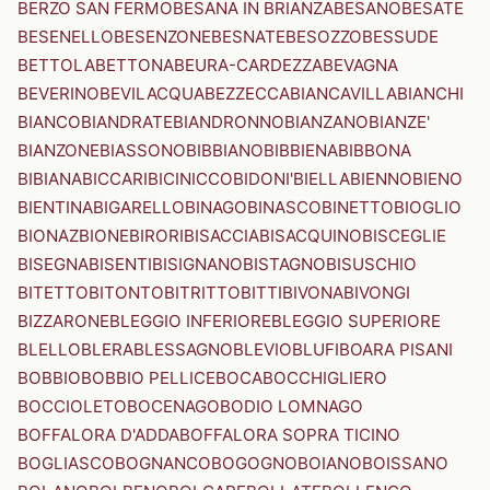
BERZO SAN FERMO
BESANA IN BRIANZA
BESANO
BESATE
BESENELLO
BESENZONE
BESNATE
BESOZZO
BESSUDE
BETTOLA
BETTONA
BEURA-CARDEZZA
BEVAGNA
BEVERINO
BEVILACQUA
BEZZECCA
BIANCAVILLA
BIANCHI
BIANCO
BIANDRATE
BIANDRONNO
BIANZANO
BIANZE'
BIANZONE
BIASSONO
BIBBIANO
BIBBIENA
BIBBONA
BIBIANA
BICCARI
BICINICCO
BIDONI'
BIELLA
BIENNO
BIENO
BIENTINA
BIGARELLO
BINAGO
BINASCO
BINETTO
BIOGLIO
BIONAZ
BIONE
BIRORI
BISACCIA
BISACQUINO
BISCEGLIE
BISEGNA
BISENTI
BISIGNANO
BISTAGNO
BISUSCHIO
BITETTO
BITONTO
BITRITTO
BITTI
BIVONA
BIVONGI
BIZZARONE
BLEGGIO INFERIORE
BLEGGIO SUPERIORE
BLELLO
BLERA
BLESSAGNO
BLEVIO
BLUFI
BOARA PISANI
BOBBIO
BOBBIO PELLICE
BOCA
BOCCHIGLIERO
BOCCIOLETO
BOCENAGO
BODIO LOMNAGO
BOFFALORA D'ADDA
BOFFALORA SOPRA TICINO
BOGLIASCO
BOGNANCO
BOGOGNO
BOIANO
BOISSANO