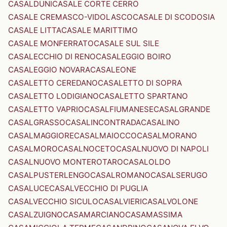
CASALDUNI
CASALE CORTE CERRO
CASALE CREMASCO-VIDOLASCO
CASALE DI SCODOSIA
CASALE LITTA
CASALE MARITTIMO
CASALE MONFERRATO
CASALE SUL SILE
CASALECCHIO DI RENO
CASALEGGIO BOIRO
CASALEGGIO NOVARA
CASALEONE
CASALETTO CEREDANO
CASALETTO DI SOPRA
CASALETTO LODIGIANO
CASALETTO SPARTANO
CASALETTO VAPRIO
CASALFIUMANESE
CASALGRANDE
CASALGRASSO
CASALINCONTRADA
CASALINO
CASALMAGGIORE
CASALMAIOCCO
CASALMORANO
CASALMORO
CASALNOCETO
CASALNUOVO DI NAPOLI
CASALNUOVO MONTEROTARO
CASALOLDO
CASALPUSTERLENGO
CASALROMANO
CASALSERUGO
CASALUCE
CASALVECCHIO DI PUGLIA
CASALVECCHIO SICULO
CASALVIERI
CASALVOLONE
CASALZUIGNO
CASAMARCIANO
CASAMASSIMA