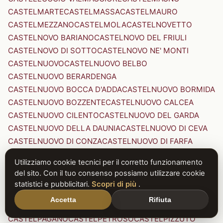
CASTELMARTE
CASTELMASSA
CASTELMAURO
CASTELMEZZANO
CASTELMOLA
CASTELNOVETTO
CASTELNOVO BARIANO
CASTELNOVO DEL FRIULI
CASTELNOVO DI SOTTO
CASTELNOVO NE' MONTI
CASTELNUOVO
CASTELNUOVO BELBO
CASTELNUOVO BERARDENGA
CASTELNUOVO BOCCA D'ADDA
CASTELNUOVO BORMIDA
CASTELNUOVO BOZZENTE
CASTELNUOVO CALCEA
CASTELNUOVO CILENTO
CASTELNUOVO DEL GARDA
CASTELNUOVO DELLA DAUNIA
CASTELNUOVO DI CEVA
CASTELNUOVO DI CONZA
CASTELNUOVO DI FARFA
CASTELNUOVO DI GARFAGNANA
Utilizziamo cookie tecnici per il corretto funzionamento
CASTELNUOVO DI PORTO
CASTELNUOVO DON BOSCO
del sito. Con il tuo consenso possiamo utilizzare cookie
CASTELNUOVO MAGRA
CASTELNUOVO NIGRA
statistici e pubblicitari.
Scopri di più
.
CASTELNUOVO PARANO
CASTELNUOVO RANGONE
Accetta
Rifiuta
CASTELNUOVO SCRIVIA
CASTELNUOVO VAL DI CECINA
CASTELPAGANO
CASTELPETROSO
CASTELPIZZUTO