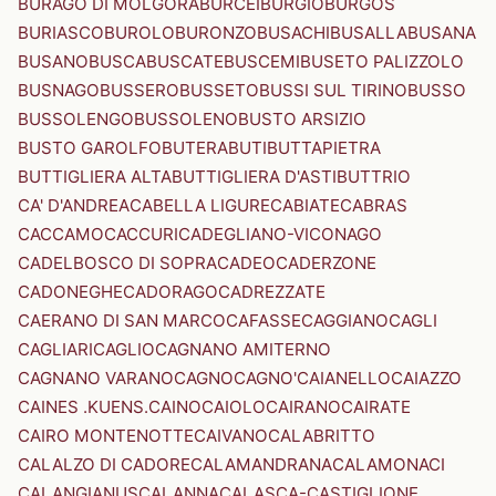
BURAGO DI MOLGORA
BURCEI
BURGIO
BURGOS
BURIASCO
BUROLO
BURONZO
BUSACHI
BUSALLA
BUSANA
BUSANO
BUSCA
BUSCATE
BUSCEMI
BUSETO PALIZZOLO
BUSNAGO
BUSSERO
BUSSETO
BUSSI SUL TIRINO
BUSSO
BUSSOLENGO
BUSSOLENO
BUSTO ARSIZIO
BUSTO GAROLFO
BUTERA
BUTI
BUTTAPIETRA
BUTTIGLIERA ALTA
BUTTIGLIERA D'ASTI
BUTTRIO
CA' D'ANDREA
CABELLA LIGURE
CABIATE
CABRAS
CACCAMO
CACCURI
CADEGLIANO-VICONAGO
CADELBOSCO DI SOPRA
CADEO
CADERZONE
CADONEGHE
CADORAGO
CADREZZATE
CAERANO DI SAN MARCO
CAFASSE
CAGGIANO
CAGLI
CAGLIARI
CAGLIO
CAGNANO AMITERNO
CAGNANO VARANO
CAGNO
CAGNO'
CAIANELLO
CAIAZZO
CAINES .KUENS.
CAINO
CAIOLO
CAIRANO
CAIRATE
CAIRO MONTENOTTE
CAIVANO
CALABRITTO
CALALZO DI CADORE
CALAMANDRANA
CALAMONACI
CALANGIANUS
CALANNA
CALASCA-CASTIGLIONE