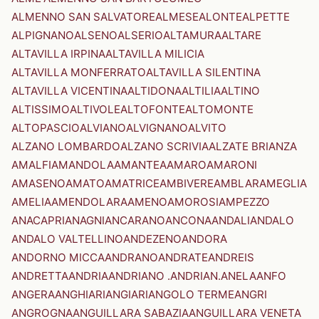
ALMENNO SAN SALVATORE
ALMESE
ALONTE
ALPETTE
ALPIGNANO
ALSENO
ALSERIO
ALTAMURA
ALTARE
ALTAVILLA IRPINA
ALTAVILLA MILICIA
ALTAVILLA MONFERRATO
ALTAVILLA SILENTINA
ALTAVILLA VICENTINA
ALTIDONA
ALTILIA
ALTINO
ALTISSIMO
ALTIVOLE
ALTOFONTE
ALTOMONTE
ALTOPASCIO
ALVIANO
ALVIGNANO
ALVITO
ALZANO LOMBARDO
ALZANO SCRIVIA
ALZATE BRIANZA
AMALFI
AMANDOLA
AMANTEA
AMARO
AMARONI
AMASENO
AMATO
AMATRICE
AMBIVERE
AMBLAR
AMEGLIA
AMELIA
AMENDOLARA
AMENO
AMOROSI
AMPEZZO
ANACAPRI
ANAGNI
ANCARANO
ANCONA
ANDALI
ANDALO
ANDALO VALTELLINO
ANDEZENO
ANDORA
ANDORNO MICCA
ANDRANO
ANDRATE
ANDREIS
ANDRETTA
ANDRIA
ANDRIANO .ANDRIAN.
ANELA
ANFO
ANGERA
ANGHIARI
ANGIARI
ANGOLO TERME
ANGRI
ANGROGNA
ANGUILLARA SABAZIA
ANGUILLARA VENETA