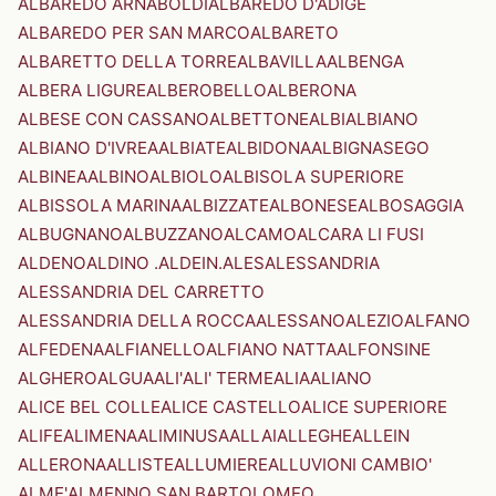
ALBAREDO ARNABOLDI
ALBAREDO D'ADIGE
ALBAREDO PER SAN MARCO
ALBARETO
ALBARETTO DELLA TORRE
ALBAVILLA
ALBENGA
ALBERA LIGURE
ALBEROBELLO
ALBERONA
ALBESE CON CASSANO
ALBETTONE
ALBI
ALBIANO
ALBIANO D'IVREA
ALBIATE
ALBIDONA
ALBIGNASEGO
ALBINEA
ALBINO
ALBIOLO
ALBISOLA SUPERIORE
ALBISSOLA MARINA
ALBIZZATE
ALBONESE
ALBOSAGGIA
ALBUGNANO
ALBUZZANO
ALCAMO
ALCARA LI FUSI
ALDENO
ALDINO .ALDEIN.
ALES
ALESSANDRIA
ALESSANDRIA DEL CARRETTO
ALESSANDRIA DELLA ROCCA
ALESSANO
ALEZIO
ALFANO
ALFEDENA
ALFIANELLO
ALFIANO NATTA
ALFONSINE
ALGHERO
ALGUA
ALI'
ALI' TERME
ALIA
ALIANO
ALICE BEL COLLE
ALICE CASTELLO
ALICE SUPERIORE
ALIFE
ALIMENA
ALIMINUSA
ALLAI
ALLEGHE
ALLEIN
ALLERONA
ALLISTE
ALLUMIERE
ALLUVIONI CAMBIO'
ALME'
ALMENNO SAN BARTOLOMEO