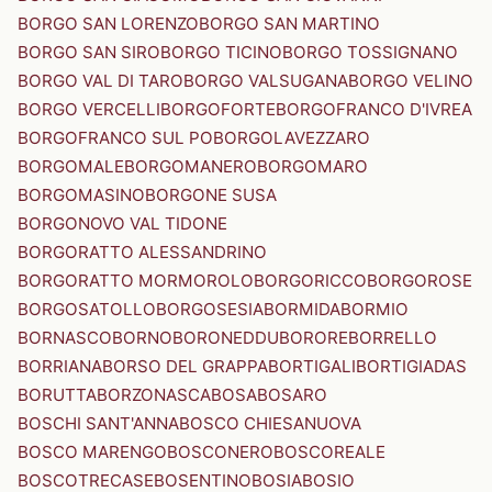
BORGO SAN LORENZO
BORGO SAN MARTINO
BORGO SAN SIRO
BORGO TICINO
BORGO TOSSIGNANO
BORGO VAL DI TARO
BORGO VALSUGANA
BORGO VELINO
BORGO VERCELLI
BORGOFORTE
BORGOFRANCO D'IVREA
BORGOFRANCO SUL PO
BORGOLAVEZZARO
BORGOMALE
BORGOMANERO
BORGOMARO
BORGOMASINO
BORGONE SUSA
BORGONOVO VAL TIDONE
BORGORATTO ALESSANDRINO
BORGORATTO MORMOROLO
BORGORICCO
BORGOROSE
BORGOSATOLLO
BORGOSESIA
BORMIDA
BORMIO
BORNASCO
BORNO
BORONEDDU
BORORE
BORRELLO
BORRIANA
BORSO DEL GRAPPA
BORTIGALI
BORTIGIADAS
BORUTTA
BORZONASCA
BOSA
BOSARO
BOSCHI SANT'ANNA
BOSCO CHIESANUOVA
BOSCO MARENGO
BOSCONERO
BOSCOREALE
BOSCOTRECASE
BOSENTINO
BOSIA
BOSIO