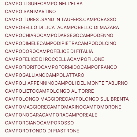
CAMPO LIGURE
CAMPO NELL'ELBA
CAMPO SAN MARTINO
CAMPO TURES .SAND IN TAUFERS.
CAMPOBASSO
CAMPOBELLO DI LICATA
CAMPOBELLO DI MAZARA
CAMPOCHIARO
CAMPODARSEGO
CAMPODENNO
CAMPODIMELE
CAMPODIPIETRA
CAMPODOLCINO
CAMPODORO
CAMPOFELICE DI FITALIA
CAMPOFELICE DI ROCCELLA
CAMPOFILONE
CAMPOFIORITO
CAMPOFORMIDO
CAMPOFRANCO
CAMPOGALLIANO
CAMPOLATTARO
CAMPOLI APPENNINO
CAMPOLI DEL MONTE TABURNO
CAMPOLIETO
CAMPOLONGO AL TORRE
CAMPOLONGO MAGGIORE
CAMPOLONGO SUL BRENTA
CAMPOMAGGIORE
CAMPOMARINO
CAMPOMORONE
CAMPONOGARA
CAMPORA
CAMPOREALE
CAMPORGIANO
CAMPOROSSO
CAMPOROTONDO DI FIASTRONE