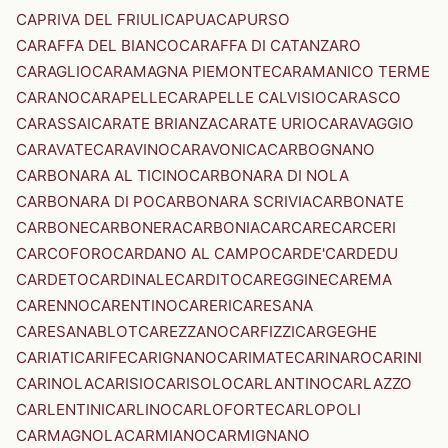
CAPRIVA DEL FRIULI
CAPUA
CAPURSO
CARAFFA DEL BIANCO
CARAFFA DI CATANZARO
CARAGLIO
CARAMAGNA PIEMONTE
CARAMANICO TERME
CARANO
CARAPELLE
CARAPELLE CALVISIO
CARASCO
CARASSAI
CARATE BRIANZA
CARATE URIO
CARAVAGGIO
CARAVATE
CARAVINO
CARAVONICA
CARBOGNANO
CARBONARA AL TICINO
CARBONARA DI NOLA
CARBONARA DI PO
CARBONARA SCRIVIA
CARBONATE
CARBONE
CARBONERA
CARBONIA
CARCARE
CARCERI
CARCOFORO
CARDANO AL CAMPO
CARDE'
CARDEDU
CARDETO
CARDINALE
CARDITO
CAREGGINE
CAREMA
CARENNO
CARENTINO
CARERI
CARESANA
CARESANABLOT
CAREZZANO
CARFIZZI
CARGEGHE
CARIATI
CARIFE
CARIGNANO
CARIMATE
CARINARO
CARINI
CARINOLA
CARISIO
CARISOLO
CARLANTINO
CARLAZZO
CARLENTINI
CARLINO
CARLOFORTE
CARLOPOLI
CARMAGNOLA
CARMIANO
CARMIGNANO