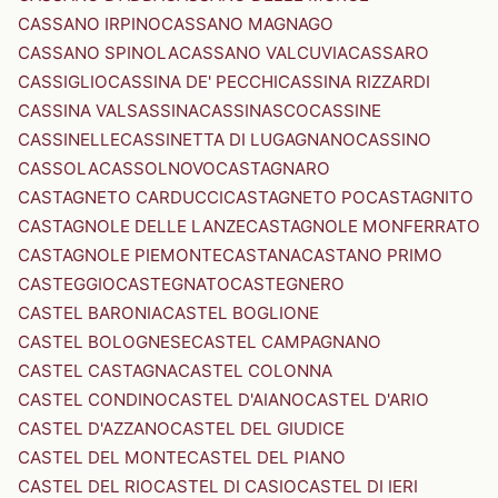
CASSANO IRPINO
CASSANO MAGNAGO
CASSANO SPINOLA
CASSANO VALCUVIA
CASSARO
CASSIGLIO
CASSINA DE' PECCHI
CASSINA RIZZARDI
CASSINA VALSASSINA
CASSINASCO
CASSINE
CASSINELLE
CASSINETTA DI LUGAGNANO
CASSINO
CASSOLA
CASSOLNOVO
CASTAGNARO
CASTAGNETO CARDUCCI
CASTAGNETO PO
CASTAGNITO
CASTAGNOLE DELLE LANZE
CASTAGNOLE MONFERRATO
CASTAGNOLE PIEMONTE
CASTANA
CASTANO PRIMO
CASTEGGIO
CASTEGNATO
CASTEGNERO
CASTEL BARONIA
CASTEL BOGLIONE
CASTEL BOLOGNESE
CASTEL CAMPAGNANO
CASTEL CASTAGNA
CASTEL COLONNA
CASTEL CONDINO
CASTEL D'AIANO
CASTEL D'ARIO
CASTEL D'AZZANO
CASTEL DEL GIUDICE
CASTEL DEL MONTE
CASTEL DEL PIANO
CASTEL DEL RIO
CASTEL DI CASIO
CASTEL DI IERI