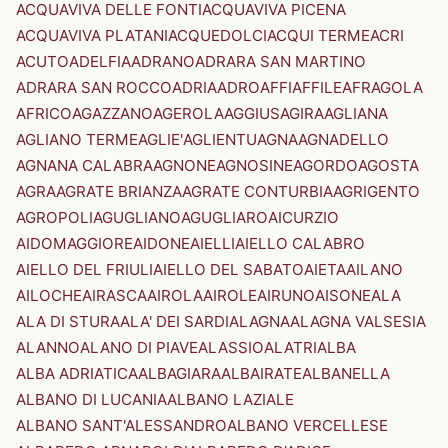
ACQUAVIVA DELLE FONTI
ACQUAVIVA PICENA
ACQUAVIVA PLATANI
ACQUEDOLCI
ACQUI TERME
ACRI
ACUTO
ADELFIA
ADRANO
ADRARA SAN MARTINO
ADRARA SAN ROCCO
ADRIA
ADRO
AFFI
AFFILE
AFRAGOLA
AFRICO
AGAZZANO
AGEROLA
AGGIUS
AGIRA
AGLIANA
AGLIANO TERME
AGLIE'
AGLIENTU
AGNA
AGNADELLO
AGNANA CALABRA
AGNONE
AGNOSINE
AGORDO
AGOSTA
AGRA
AGRATE BRIANZA
AGRATE CONTURBIA
AGRIGENTO
AGROPOLI
AGUGLIANO
AGUGLIARO
AICURZIO
AIDOMAGGIORE
AIDONE
AIELLI
AIELLO CALABRO
AIELLO DEL FRIULI
AIELLO DEL SABATO
AIETA
AILANO
AILOCHE
AIRASCA
AIROLA
AIROLE
AIRUNO
AISONE
ALA
ALA DI STURA
ALA' DEI SARDI
ALAGNA
ALAGNA VALSESIA
ALANNO
ALANO DI PIAVE
ALASSIO
ALATRI
ALBA
ALBA ADRIATICA
ALBAGIARA
ALBAIRATE
ALBANELLA
ALBANO DI LUCANIA
ALBANO LAZIALE
ALBANO SANT'ALESSANDRO
ALBANO VERCELLESE