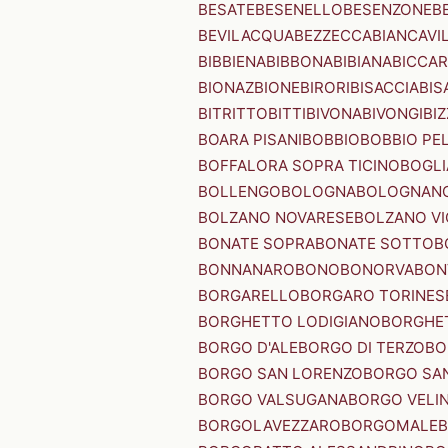
BESATE
BESENELLO
BESENZONE
B
BEVILACQUA
BEZZECCA
BIANCAVI
BIBBIENA
BIBBONA
BIBIANA
BICCAR
BIONAZ
BIONE
BIRORI
BISACCIA
BIS
BITRITTO
BITTI
BIVONA
BIVONGI
BI
BOARA PISANI
BOBBIO
BOBBIO PEL
BOFFALORA SOPRA TICINO
BOGL
BOLLENGO
BOLOGNA
BOLOGNAN
BOLZANO NOVARESE
BOLZANO VI
BONATE SOPRA
BONATE SOTTO
B
BONNANARO
BONO
BONORVA
BON
BORGARELLO
BORGARO TORINES
BORGHETTO LODIGIANO
BORGHET
BORGO D'ALE
BORGO DI TERZO
BO
BORGO SAN LORENZO
BORGO SA
BORGO VALSUGANA
BORGO VELI
BORGOLAVEZZARO
BORGOMALE