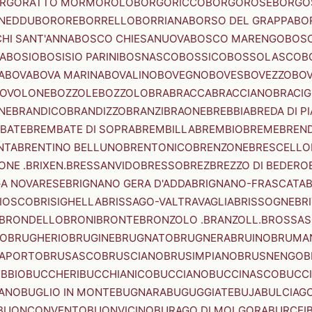
RGORATTO MORMOROLO
BORGORICCO
BORGOROSE
BORGO
NEDDU
BORORE
BORRELLO
BORRIANA
BORSO DEL GRAPPA
BO
HI SANT'ANNA
BOSCO CHIESANUOVA
BOSCO MARENGO
BOS
A
BOSIO
BOSISIO PARINI
BOSNASCO
BOSSICO
BOSSOLASCO
B
A
BOVA
BOVA MARINA
BOVALINO
BOVEGNO
BOVES
BOVEZZO
BOV
OVOLONE
BOZZOLE
BOZZOLO
BRA
BRACCA
BRACCIANO
BRACIG
NE
BRANDICO
BRANDIZZO
BRANZI
BRAONE
BREBBIA
BREDA DI P
BATE
BREMBATE DI SOPRA
BREMBILLA
BREMBIO
BREME
BREN
NTA
BRENTINO BELLUNO
BRENTONICO
BRENZONE
BRESCELLO
NE .BRIXEN.
BRESSANVIDO
BRESSO
BREZ
BREZZO DI BEDERO
GA NOVARESE
BRIGNANO GERA D'ADDA
BRIGNANO-FRASCATA
B
IOSCO
BRISIGHELLA
BRISSAGO-VALTRAVAGLIA
BRISSOGNE
BR
BRONDELLO
BRONI
BRONTE
BRONZOLO .BRANZOLL.
BROSSA
LO
BRUGHERIO
BRUGINE
BRUGNATO
BRUGNERA
BRUINO
BRUMA
APORTO
BRUSASCO
BRUSCIANO
BRUSIMPIANO
BRUSNENGO
B
BBIO
BUCCHERI
BUCCHIANICO
BUCCIANO
BUCCINASCO
BUCC
ANO
BUGLIO IN MONTE
BUGNARA
BUGUGGIATE
BUJA
BULCIAG
BUONCONVENTO
BUONVICINO
BURAGO DI MOLGORA
BURCEI