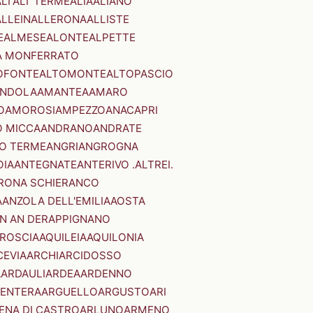
LI'
ALI' TERME
ALIA
ALIANO
ALLEIN
ALLERONA
ALLISTE
E
ALMESE
ALONTE
ALPETTE
A MONFERRATO
OFONTE
ALTOMONTE
ALTOPASCIO
NDOLA
AMANTEA
AMARO
O
AMOROSI
AMPEZZO
ANACAPRI
 MICCA
ANDRANO
ANDRATE
O TERME
ANGRI
ANGROGNA
OIA
ANTEGNATE
ANTERIVO .ALTREI.
RONA SCHIERANCO
A
ANZOLA DELL'EMILIA
AOSTA
N AN DER
APPIGNANO
RROSCIA
AQUILEIA
AQUILONIA
CEVIA
ARCHI
ARCIDOSSO
A
ARDAULI
ARDEA
ARDENNO
ENTERA
ARGUELLO
ARGUSTO
ARI
ENA DI CASTRO
ARLUNO
ARMENO