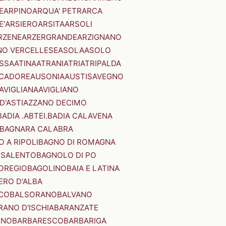
E
ARPINO
ARQUA' PETRARCA
E'
ARSIERO
ARSITA
ARSOLI
RZENE
ARZERGRANDE
ARZIGNANO
NO VERCELLESE
ASOLA
ASOLO
SSA
ATINA
ATRANI
ATRI
ATRIPALDA
 CADORE
AUSONIA
AUSTIS
AVEGNO
AVIGLIANA
AVIGLIANO
D'ASTI
AZZANO DECIMO
BADIA .ABTEI.
BADIA CALAVENA
BAGNARA CALABRA
 A RIPOLI
BAGNO DI ROMAGNA
 SALENTO
BAGNOLO DI PO
OREGIO
BAGOLINO
BAIA E LATINA
ERO D'ALBA
CO
BALSORANO
BALVANO
RANO D'ISCHIA
BARANZATE
INO
BARBARESCO
BARBARIGA