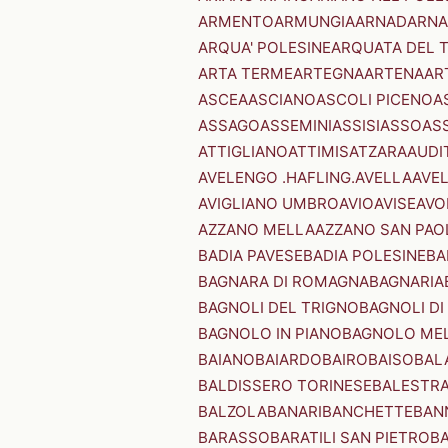
ARMENTO
ARMUNGIA
ARNAD
ARNA
ARQUA' POLESINE
ARQUATA DEL 
ARTA TERME
ARTEGNA
ARTENA
AR
ASCEA
ASCIANO
ASCOLI PICENO
A
ASSAGO
ASSEMINI
ASSISI
ASSO
AS
ATTIGLIANO
ATTIMIS
ATZARA
AUDI
AVELENGO .HAFLING.
AVELLA
AVE
AVIGLIANO UMBRO
AVIO
AVISE
AVO
AZZANO MELLA
AZZANO SAN PAO
BADIA PAVESE
BADIA POLESINE
BA
BAGNARA DI ROMAGNA
BAGNARIA
BAGNOLI DEL TRIGNO
BAGNOLI DI
BAGNOLO IN PIANO
BAGNOLO ME
BAIANO
BAIARDO
BAIRO
BAISO
BAL
BALDISSERO TORINESE
BALESTR
BALZOLA
BANARI
BANCHETTE
BAN
BARASSO
BARATILI SAN PIETRO
B