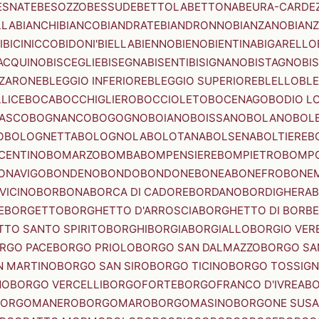
ESNATE
BESOZZO
BESSUDE
BETTOLA
BETTONA
BEURA-CARDE
LLA
BIANCHI
BIANCO
BIANDRATE
BIANDRONNO
BIANZANO
BIANZ
I
BICINICCO
BIDONI'
BIELLA
BIENNO
BIENO
BIENTINA
BIGARELLO
ACQUINO
BISCEGLIE
BISEGNA
BISENTI
BISIGNANO
BISTAGNO
BI
ZZARONE
BLEGGIO INFERIORE
BLEGGIO SUPERIORE
BLELLO
BL
LICE
BOCA
BOCCHIGLIERO
BOCCIOLETO
BOCENAGO
BODIO L
IASCO
BOGNANCO
BOGOGNO
BOIANO
BOISSANO
BOLANO
BOL
O
BOLOGNETTA
BOLOGNOLA
BOLOTANA
BOLSENA
BOLTIERE
B
CENTINO
BOMARZO
BOMBA
BOMPENSIERE
BOMPIETRO
BOMP
ONAVIGO
BONDENO
BONDO
BONDONE
BONEA
BONEFRO
BONE
VICINO
BORBONA
BORCA DI CADORE
BORDANO
BORDIGHERA
E
BORGETTO
BORGHETTO D'ARROSCIA
BORGHETTO DI BORB
TO SANTO SPIRITO
BORGHI
BORGIA
BORGIALLO
BORGIO VERE
RGO PACE
BORGO PRIOLO
BORGO SAN DALMAZZO
BORGO SA
N MARTINO
BORGO SAN SIRO
BORGO TICINO
BORGO TOSSIG
NO
BORGO VERCELLI
BORGOFORTE
BORGOFRANCO D'IVREA
BO
BORGOMANERO
BORGOMARO
BORGOMASINO
BORGONE SUSA