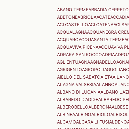
ABANO TERME
ABBADIA CERRETO
ABETONE
ABRIOLA
ACATE
ACCADI
ACI CASTELLO
ACI CATENA
ACI SA
ACQUALAGNA
ACQUANEGRA CRE
ACQUARO
ACQUASANTA TERME
A
ACQUAVIVA PICENA
ACQUAVIVA P
ADRARA SAN ROCCO
ADRIA
ADRO
AGLIENTU
AGNA
AGNADELLO
AGNA
AGRIGENTO
AGROPOLI
AGUGLIAN
AIELLO DEL SABATO
AIETA
AILANO
ALAGNA VALSESIA
ALANNO
ALANO
ALBANO DI LUCANIA
ALBANO LAZ
ALBAREDO D'ADIGE
ALBAREDO PE
ALBEROBELLO
ALBERONA
ALBESE
ALBINEA
ALBINO
ALBIOLO
ALBISOL
ALCAMO
ALCARA LI FUSI
ALDENO