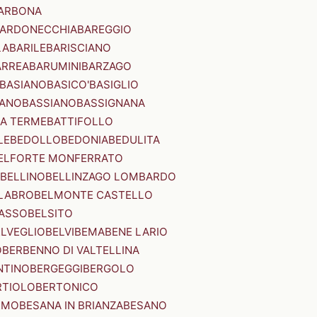
ARBONA
ARDONECCHIA
BAREGGIO
LA
BARILE
BARISCIANO
ARREA
BARUMINI
BARZAGO
BASIANO
BASICO'
BASIGLIO
ANO
BASSIANO
BASSIGNANA
IA TERME
BATTIFOLLO
LE
BEDOLLO
BEDONIA
BEDULITA
ELFORTE MONFERRATO
BELLINO
BELLINZAGO LOMBARDO
LABRO
BELMONTE CASTELLO
ASSO
BELSITO
ELVEGLIO
BELVI
BEMA
BENE LARIO
O
BERBENNO DI VALTELLINA
NTINO
BERGEGGI
BERGOLO
RTIOLO
BERTONICO
RMO
BESANA IN BRIANZA
BESANO