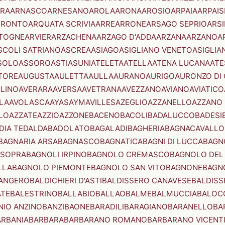
RA
ARNASCO
ARNESANO
AROLA
ARONA
AROSIO
ARPAIA
ARPAIS
TRONTO
ARQUATA SCRIVIA
ARRE
ARRONE
ARSAGO SEPRIO
ARSI
TOGNE
ARVIER
ARZACHENA
ARZAGO D'ADDA
ARZANA
ARZANO
A
SCOLI SATRIANO
ASCREA
ASIAGO
ASIGLIANO VENETO
ASIGLIA
SOLO
ASSORO
ASTI
ASUNI
ATELETA
ATELLA
ATENA LUCANA
ATE
TORE
AUGUSTA
AULETTA
AULLA
AURANO
AURIGO
AURONZO DI
LLINO
AVERARA
AVERSA
AVETRANA
AVEZZANO
AVIANO
AVIATICO
LA
AVOLASCA
AYAS
AYMAVILLES
AZEGLIO
AZZANELLO
AZZANO 
LO
AZZATE
AZZIO
AZZONE
BACENO
BACOLI
BADALUCCO
BADESI
DIA TEDALDA
BADOLATO
BAGALADI
BAGHERIA
BAGNACAVALLO
BAGNARIA ARSA
BAGNASCO
BAGNATICA
BAGNI DI LUCCA
BAGNO
 SOPRA
BAGNOLI IRPINO
BAGNOLO CREMASCO
BAGNOLO DEL
LLA
BAGNOLO PIEMONTE
BAGNOLO SAN VITO
BAGNONE
BAGN
ANGERO
BALDICHIERI D'ASTI
BALDISSERO CANAVESE
BALDISS
ATE
BALESTRINO
BALLABIO
BALLAO
BALME
BALMUCCIA
BALOC
NIO ANZINO
BANZI
BAONE
BARADILI
BARAGIANO
BARANELLO
BA
ARBANIA
BARBARA
BARBARANO ROMANO
BARBARANO VICENT