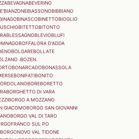
ZZA
BEVAGNA
BEVERINO
E'
BIANZONE
BIASSONO
BIBBIANO
BINAGO
BINASCO
BINETTO
BIOGLIO
SUSCHIO
BITETTO
BITONTO
ERA
BLESSAGNO
BLEVIO
BLUFI
OMNAGO
BOFFALORA D'ADDA
BENO
BOLGARE
BOLLATE
OLZANO .BOZEN.
ORTO
BONARCADO
BONASSOLA
MERSE
BONIFATI
BONITO
BORDOLANO
BORE
BORETTO
ERA
BORGHETTO DI VARA
ZZI
BORGO A MOZZANO
N GIACOMO
BORGO SAN GIOVANNI
NANO
BORGO VAL DI TARO
RGOFRANCO SUL PO
BORGONOVO VAL TIDONE