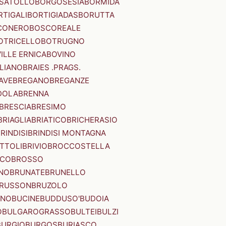
SATOLLO
BORGOSESIA
BORMIDA
RTIGALI
BORTIGIADAS
BORUTTA
CONERO
BOSCOREALE
OTRICELLO
BOTRUGNO
ILLE ERNICA
BOVINO
LIANO
BRAIES .PRAGS.
IAVE
BREGANO
BREGANZE
DOLA
BRENNA
BRESCIA
BRESIMO
BRIAGLIA
BRIATICO
BRICHERASIO
RINDISI
BRINDISI MONTAGNA
ITTOLI
BRIVIO
BROCCOSTELLA
SCO
BROSSO
NO
BRUNATE
BRUNELLO
RUSSON
BRUZOLO
INO
BUCINE
BUDDUSO'
BUDOIA
O
BULGAROGRASSO
BULTEI
BULZI
BURGIO
BURGOS
BURIASCO