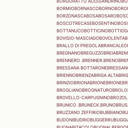
BORGORATTO ALESSANDRINO
BO
BORMIO
BORNASCO
BORNO
BORO
BORZONASCA
BOSA
BOSARO
BOSC
BOSCOTRECASE
BOSENTINO
BOSI
BOTTANUCO
BOTTICINO
BOTTIDD
BOVISIO-MASCIAGO
BOVOLENTA
B
BRALLO DI PREGOLA
BRANCALEO
BREGNANO
BREGUZZO
BREIA
BREM
BRENNERO .BRENNER.
BRENO
BRE
BRESSANA BOTTARONE
BRESSANO
BRIENNO
BRIENZA
BRIGA ALTA
BRI
BRINZIO
BRIONA
BRIONE
BRIONE
BR
BROGLIANO
BROGNATURO
BROLO
BROVELLO-CARPUGNINO
BROZO
BRUNICO .BRUNECK.
BRUNO
BRUS
BRUZZANO ZEFFIRIO
BUBBIANO
BU
BUDONI
BUDRIO
BUGGERRU
BUGGI
BUONABITACOLO
BUONALBERGO