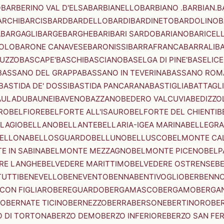
O
BARBERINO VAL D'ELSA
BARBIANELLO
BARBIANO .BARBIAN.
B
ARCHI
BARCIS
BARD
BARDELLO
BARDI
BARDINETO
BARDOLINO
B
A
BARGAGLI
BARGE
BARGHE
BARI
BARI SARDO
BARIANO
BARICEL
OLO
BARONE CANAVESE
BARONISSI
BARRAFRANCA
BARRALI
B
UZZO
BASCAPE'
BASCHI
BASCIANO
BASELGA DI PINE'
BASELICE
BASSANO DEL GRAPPA
BASSANO IN TEVERINA
BASSANO ROM
BASTIDA DE' DOSSI
BASTIDA PANCARANA
BASTIGLIA
BATTAGL
AULADU
BAUNEI
BAVENO
BAZZANO
BEDERO VALCUVIA
BEDIZZO
RO
BELFIORE
BELFORTE ALL'ISAURO
BELFORTE DEL CHIENTI
B
LAGIO
BELLANO
BELLANTE
BELLARIA-IGEA MARINA
BELLEGRA
ELLONA
BELLOSGUARDO
BELLUNO
BELLUSCO
BELMONTE CA
E IN SABINA
BELMONTE MEZZAGNO
BELMONTE PICENO
BELP
RE LANGHE
BELVEDERE MARITTIMO
BELVEDERE OSTRENSE
B
TUTTI
BENEVELLO
BENEVENTO
BENNA
BENTIVOGLIO
BERBENN
CON FIGLIARO
BEREGUARDO
BERGAMASCO
BERGAMO
BERGA
IO
BERNATE TICINO
BERNEZZO
BERRA
BERSONE
BERTINORO
BE
 DI TORTONA
BERZO DEMO
BERZO INFERIORE
BERZO SAN FE