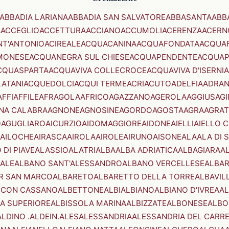
ABBADIA LARIANA
ABBADIA SAN SALVATORE
ABBASANTA
ABB
A
ACCEGLIO
ACCETTURA
ACCIANO
ACCUMOLI
ACERENZA
ACERN
NT'ANTONIO
ACIREALE
ACQUACANINA
ACQUAFONDATA
ACQUA
MONESE
ACQUANEGRA SUL CHIESE
ACQUAPENDENTE
ACQUAP
CQUASPARTA
ACQUAVIVA COLLECROCE
ACQUAVIVA D'ISERNIA
LATANI
ACQUEDOLCI
ACQUI TERME
ACRI
ACUTO
ADELFIA
ADRA
AFFI
AFFILE
AFRAGOLA
AFRICO
AGAZZANO
AGEROLA
AGGIUS
AGI
NA CALABRA
AGNONE
AGNOSINE
AGORDO
AGOSTA
AGRA
AGRAT
O
AGUGLIARO
AICURZIO
AIDOMAGGIORE
AIDONE
AIELLI
AIELLO 
AILOCHE
AIRASCA
AIROLA
AIROLE
AIRUNO
AISONE
ALA
ALA DI 
 DI PIAVE
ALASSIO
ALATRI
ALBA
ALBA ADRIATICA
ALBAGIARA
A
IALE
ALBANO SANT'ALESSANDRO
ALBANO VERCELLESE
ALBAR
R SAN MARCO
ALBARETO
ALBARETTO DELLA TORRE
ALBAVIL
 CON CASSANO
ALBETTONE
ALBI
ALBIANO
ALBIANO D'IVREA
AL
A SUPERIORE
ALBISSOLA MARINA
ALBIZZATE
ALBONESE
ALBO
ALDINO .ALDEIN.
ALES
ALESSANDRIA
ALESSANDRIA DEL CARR