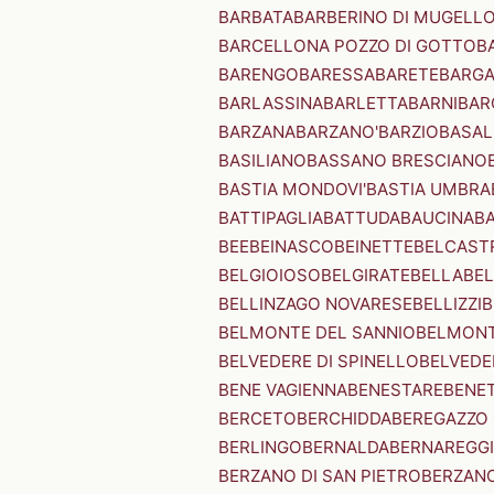
BARBATA
BARBERINO DI MUGELL
BARCELLONA POZZO DI GOTTO
B
BARENGO
BARESSA
BARETE
BARG
BARLASSINA
BARLETTA
BARNI
BAR
BARZANA
BARZANO'
BARZIO
BASAL
BASILIANO
BASSANO BRESCIANO
BASTIA MONDOVI'
BASTIA UMBRA
BATTIPAGLIA
BATTUDA
BAUCINA
B
BEE
BEINASCO
BEINETTE
BELCAST
BELGIOIOSO
BELGIRATE
BELLA
BEL
BELLINZAGO NOVARESE
BELLIZZI
B
BELMONTE DEL SANNIO
BELMONT
BELVEDERE DI SPINELLO
BELVEDE
BENE VAGIENNA
BENESTARE
BENE
BERCETO
BERCHIDDA
BEREGAZZO 
BERLINGO
BERNALDA
BERNAREGG
BERZANO DI SAN PIETRO
BERZANO