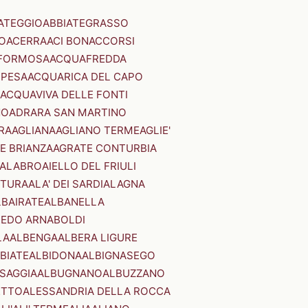
ATEGGIO
ABBIATEGRASSO
O
ACERRA
ACI BONACCORSI
FORMOSA
ACQUAFREDDA
PESA
ACQUARICA DEL CAPO
ACQUAVIVA DELLE FONTI
NO
ADRARA SAN MARTINO
RA
AGLIANA
AGLIANO TERME
AGLIE'
E BRIANZA
AGRATE CONTURBIA
CALABRO
AIELLO DEL FRIULI
STURA
ALA' DEI SARDI
ALAGNA
LBAIRATE
ALBANELLA
EDO ARNABOLDI
LA
ALBENGA
ALBERA LIGURE
BIATE
ALBIDONA
ALBIGNASEGO
SAGGIA
ALBUGNANO
ALBUZZANO
ETTO
ALESSANDRIA DELLA ROCCA