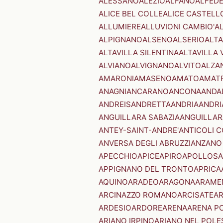
ALESSANO
ALEZIO
ALFANO
ALFED
ALICE BEL COLLE
ALICE CASTELL
ALLUMIERE
ALLUVIONI CAMBIO'
A
ALPIGNANO
ALSENO
ALSERIO
ALT
ALTAVILLA SILENTINA
ALTAVILLA 
ALVIANO
ALVIGNANO
ALVITO
ALZA
AMARONI
AMASENO
AMATO
AMAT
ANAGNI
ANCARANO
ANCONA
ANDA
ANDREIS
ANDRETTA
ANDRIA
ANDRI
ANGUILLARA SABAZIA
ANGUILLAR
ANTEY-SAINT-ANDRE'
ANTICOLI 
ANVERSA DEGLI ABRUZZI
ANZANO
APECCHIO
APICE
APIRO
APOLLOSA
APPIGNANO DEL TRONTO
APRICA
AQUINO
ARADEO
ARAGONA
ARAME
ARCINAZZO ROMANO
ARCISATE
A
ARDESIO
ARDORE
ARENA
ARENA P
ARIANO IRPINO
ARIANO NEL POLE