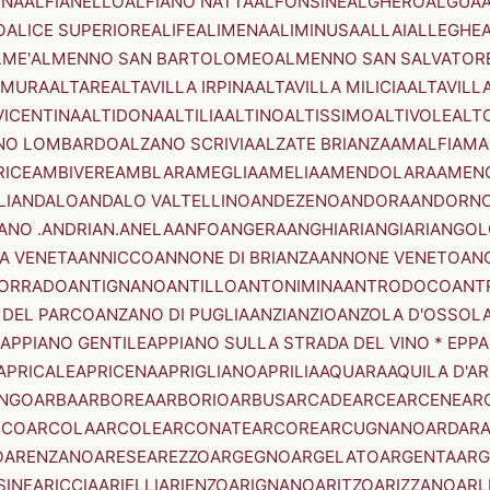
ENA
ALFIANELLO
ALFIANO NATTA
ALFONSINE
ALGHERO
ALGUA
A
O
ALICE SUPERIORE
ALIFE
ALIMENA
ALIMINUSA
ALLAI
ALLEGHE
LME'
ALMENNO SAN BARTOLOMEO
ALMENNO SAN SALVATOR
AMURA
ALTARE
ALTAVILLA IRPINA
ALTAVILLA MILICIA
ALTAVILL
VICENTINA
ALTIDONA
ALTILIA
ALTINO
ALTISSIMO
ALTIVOLE
ALT
NO LOMBARDO
ALZANO SCRIVIA
ALZATE BRIANZA
AMALFI
AMA
RICE
AMBIVERE
AMBLAR
AMEGLIA
AMELIA
AMENDOLARA
AMEN
LI
ANDALO
ANDALO VALTELLINO
ANDEZENO
ANDORA
ANDORNO
ANO .ANDRIAN.
ANELA
ANFO
ANGERA
ANGHIARI
ANGIARI
ANGOL
A VENETA
ANNICCO
ANNONE DI BRIANZA
ANNONE VENETO
AN
CORRADO
ANTIGNANO
ANTILLO
ANTONIMINA
ANTRODOCO
ANT
 DEL PARCO
ANZANO DI PUGLIA
ANZI
ANZIO
ANZOLA D'OSSOL
APPIANO GENTILE
APPIANO SULLA STRADA DEL VINO * EPPA
APRICALE
APRICENA
APRIGLIANO
APRILIA
AQUARA
AQUILA D'A
NGO
ARBA
ARBOREA
ARBORIO
ARBUS
ARCADE
ARCE
ARCENE
AR
RCO
ARCOLA
ARCOLE
ARCONATE
ARCORE
ARCUGNANO
ARDAR
O
ARENZANO
ARESE
AREZZO
ARGEGNO
ARGELATO
ARGENTA
ARG
SINE
ARICCIA
ARIELLI
ARIENZO
ARIGNANO
ARITZO
ARIZZANO
ARL