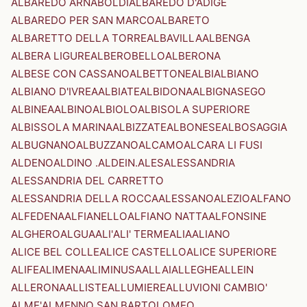
ALBAREDO ARNABOLDI
ALBAREDO D'ADIGE
ALBAREDO PER SAN MARCO
ALBARETO
ALBARETTO DELLA TORRE
ALBAVILLA
ALBENGA
ALBERA LIGURE
ALBEROBELLO
ALBERONA
ALBESE CON CASSANO
ALBETTONE
ALBI
ALBIANO
ALBIANO D'IVREA
ALBIATE
ALBIDONA
ALBIGNASEGO
ALBINEA
ALBINO
ALBIOLO
ALBISOLA SUPERIORE
ALBISSOLA MARINA
ALBIZZATE
ALBONESE
ALBOSAGGIA
ALBUGNANO
ALBUZZANO
ALCAMO
ALCARA LI FUSI
ALDENO
ALDINO .ALDEIN.
ALES
ALESSANDRIA
ALESSANDRIA DEL CARRETTO
ALESSANDRIA DELLA ROCCA
ALESSANO
ALEZIO
ALFANO
ALFEDENA
ALFIANELLO
ALFIANO NATTA
ALFONSINE
ALGHERO
ALGUA
ALI'
ALI' TERME
ALIA
ALIANO
ALICE BEL COLLE
ALICE CASTELLO
ALICE SUPERIORE
ALIFE
ALIMENA
ALIMINUSA
ALLAI
ALLEGHE
ALLEIN
ALLERONA
ALLISTE
ALLUMIERE
ALLUVIONI CAMBIO'
ALME'
ALMENNO SAN BARTOLOMEO