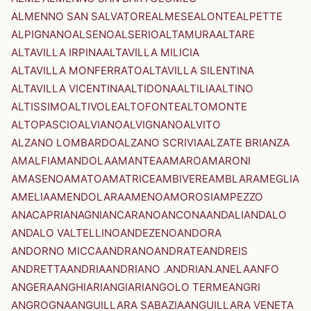
ALMENNO SAN SALVATORE
ALMESE
ALONTE
ALPETTE
ALPIGNANO
ALSENO
ALSERIO
ALTAMURA
ALTARE
ALTAVILLA IRPINA
ALTAVILLA MILICIA
ALTAVILLA MONFERRATO
ALTAVILLA SILENTINA
ALTAVILLA VICENTINA
ALTIDONA
ALTILIA
ALTINO
ALTISSIMO
ALTIVOLE
ALTOFONTE
ALTOMONTE
ALTOPASCIO
ALVIANO
ALVIGNANO
ALVITO
ALZANO LOMBARDO
ALZANO SCRIVIA
ALZATE BRIANZA
AMALFI
AMANDOLA
AMANTEA
AMARO
AMARONI
AMASENO
AMATO
AMATRICE
AMBIVERE
AMBLAR
AMEGLIA
AMELIA
AMENDOLARA
AMENO
AMOROSI
AMPEZZO
ANACAPRI
ANAGNI
ANCARANO
ANCONA
ANDALI
ANDALO
ANDALO VALTELLINO
ANDEZENO
ANDORA
ANDORNO MICCA
ANDRANO
ANDRATE
ANDREIS
ANDRETTA
ANDRIA
ANDRIANO .ANDRIAN.
ANELA
ANFO
ANGERA
ANGHIARI
ANGIARI
ANGOLO TERME
ANGRI
ANGROGNA
ANGUILLARA SABAZIA
ANGUILLARA VENETA