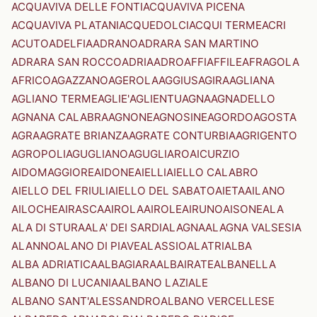
ACQUAVIVA DELLE FONTI
ACQUAVIVA PICENA
ACQUAVIVA PLATANI
ACQUEDOLCI
ACQUI TERME
ACRI
ACUTO
ADELFIA
ADRANO
ADRARA SAN MARTINO
ADRARA SAN ROCCO
ADRIA
ADRO
AFFI
AFFILE
AFRAGOLA
AFRICO
AGAZZANO
AGEROLA
AGGIUS
AGIRA
AGLIANA
AGLIANO TERME
AGLIE'
AGLIENTU
AGNA
AGNADELLO
AGNANA CALABRA
AGNONE
AGNOSINE
AGORDO
AGOSTA
AGRA
AGRATE BRIANZA
AGRATE CONTURBIA
AGRIGENTO
AGROPOLI
AGUGLIANO
AGUGLIARO
AICURZIO
AIDOMAGGIORE
AIDONE
AIELLI
AIELLO CALABRO
AIELLO DEL FRIULI
AIELLO DEL SABATO
AIETA
AILANO
AILOCHE
AIRASCA
AIROLA
AIROLE
AIRUNO
AISONE
ALA
ALA DI STURA
ALA' DEI SARDI
ALAGNA
ALAGNA VALSESIA
ALANNO
ALANO DI PIAVE
ALASSIO
ALATRI
ALBA
ALBA ADRIATICA
ALBAGIARA
ALBAIRATE
ALBANELLA
ALBANO DI LUCANIA
ALBANO LAZIALE
ALBANO SANT'ALESSANDRO
ALBANO VERCELLESE