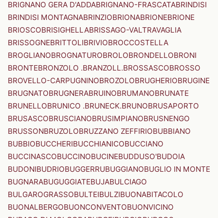
BRIGNANO GERA D'ADDA
BRIGNANO-FRASCATA
BRINDISI
BRINDISI MONTAGNA
BRINZIO
BRIONA
BRIONE
BRIONE
BRIOSCO
BRISIGHELLA
BRISSAGO-VALTRAVAGLIA
BRISSOGNE
BRITTOLI
BRIVIO
BROCCOSTELLA
BROGLIANO
BROGNATURO
BROLO
BRONDELLO
BRONI
BRONTE
BRONZOLO .BRANZOLL.
BROSSASCO
BROSSO
BROVELLO-CARPUGNINO
BROZOLO
BRUGHERIO
BRUGINE
BRUGNATO
BRUGNERA
BRUINO
BRUMANO
BRUNATE
BRUNELLO
BRUNICO .BRUNECK.
BRUNO
BRUSAPORTO
BRUSASCO
BRUSCIANO
BRUSIMPIANO
BRUSNENGO
BRUSSON
BRUZOLO
BRUZZANO ZEFFIRIO
BUBBIANO
BUBBIO
BUCCHERI
BUCCHIANICO
BUCCIANO
BUCCINASCO
BUCCINO
BUCINE
BUDDUSO'
BUDOIA
BUDONI
BUDRIO
BUGGERRU
BUGGIANO
BUGLIO IN MONTE
BUGNARA
BUGUGGIATE
BUJA
BULCIAGO
BULGAROGRASSO
BULTEI
BULZI
BUONABITACOLO
BUONALBERGO
BUONCONVENTO
BUONVICINO