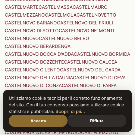
CASTELMARTE
CASTELMASSA
CASTELMAURO
CASTELMEZZANO
CASTELMOLA
CASTELNOVETTO
CASTELNOVO BARIANO
CASTELNOVO DEL FRIULI
CASTELNOVO DI SOTTO
CASTELNOVO NE' MONTI
CASTELNUOVO
CASTELNUOVO BELBO
CASTELNUOVO BERARDENGA
CASTELNUOVO BOCCA D'ADDA
CASTELNUOVO BORMIDA
CASTELNUOVO BOZZENTE
CASTELNUOVO CALCEA
CASTELNUOVO CILENTO
CASTELNUOVO DEL GARDA
CASTELNUOVO DELLA DAUNIA
CASTELNUOVO DI CEVA
CASTELNUOVO DI CONZA
CASTELNUOVO DI FARFA
CASTELNUOVO DI GARFAGNANA
Utilizziamo cookie tecnici per il corretto funzionamento
CASTELNUOVO DI PORTO
CASTELNUOVO DON BOSCO
del sito. Con il tuo consenso possiamo utilizzare cookie
CASTELNUOVO MAGRA
CASTELNUOVO NIGRA
statistici e pubblicitari.
Scopri di più
.
CASTELNUOVO PARANO
CASTELNUOVO RANGONE
Accetta
Rifiuta
CASTELNUOVO SCRIVIA
CASTELNUOVO VAL DI CECINA
CASTELPAGANO
CASTELPETROSO
CASTELPIZZUTO