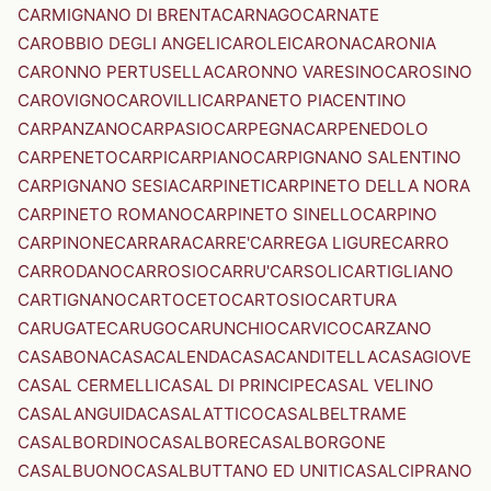
CARMIGNANO DI BRENTA
CARNAGO
CARNATE
CAROBBIO DEGLI ANGELI
CAROLEI
CARONA
CARONIA
CARONNO PERTUSELLA
CARONNO VARESINO
CAROSINO
CAROVIGNO
CAROVILLI
CARPANETO PIACENTINO
CARPANZANO
CARPASIO
CARPEGNA
CARPENEDOLO
CARPENETO
CARPI
CARPIANO
CARPIGNANO SALENTINO
CARPIGNANO SESIA
CARPINETI
CARPINETO DELLA NORA
CARPINETO ROMANO
CARPINETO SINELLO
CARPINO
CARPINONE
CARRARA
CARRE'
CARREGA LIGURE
CARRO
CARRODANO
CARROSIO
CARRU'
CARSOLI
CARTIGLIANO
CARTIGNANO
CARTOCETO
CARTOSIO
CARTURA
CARUGATE
CARUGO
CARUNCHIO
CARVICO
CARZANO
CASABONA
CASACALENDA
CASACANDITELLA
CASAGIOVE
CASAL CERMELLI
CASAL DI PRINCIPE
CASAL VELINO
CASALANGUIDA
CASALATTICO
CASALBELTRAME
CASALBORDINO
CASALBORE
CASALBORGONE
CASALBUONO
CASALBUTTANO ED UNITI
CASALCIPRANO