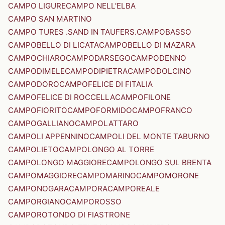
CAMPO LIGURE
CAMPO NELL'ELBA
CAMPO SAN MARTINO
CAMPO TURES .SAND IN TAUFERS.
CAMPOBASSO
CAMPOBELLO DI LICATA
CAMPOBELLO DI MAZARA
CAMPOCHIARO
CAMPODARSEGO
CAMPODENNO
CAMPODIMELE
CAMPODIPIETRA
CAMPODOLCINO
CAMPODORO
CAMPOFELICE DI FITALIA
CAMPOFELICE DI ROCCELLA
CAMPOFILONE
CAMPOFIORITO
CAMPOFORMIDO
CAMPOFRANCO
CAMPOGALLIANO
CAMPOLATTARO
CAMPOLI APPENNINO
CAMPOLI DEL MONTE TABURNO
CAMPOLIETO
CAMPOLONGO AL TORRE
CAMPOLONGO MAGGIORE
CAMPOLONGO SUL BRENTA
CAMPOMAGGIORE
CAMPOMARINO
CAMPOMORONE
CAMPONOGARA
CAMPORA
CAMPOREALE
CAMPORGIANO
CAMPOROSSO
CAMPOROTONDO DI FIASTRONE