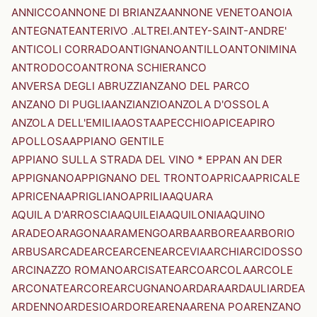
ANNICCO
ANNONE DI BRIANZA
ANNONE VENETO
ANOIA
ANTEGNATE
ANTERIVO .ALTREI.
ANTEY-SAINT-ANDRE'
ANTICOLI CORRADO
ANTIGNANO
ANTILLO
ANTONIMINA
ANTRODOCO
ANTRONA SCHIERANCO
ANVERSA DEGLI ABRUZZI
ANZANO DEL PARCO
ANZANO DI PUGLIA
ANZI
ANZIO
ANZOLA D'OSSOLA
ANZOLA DELL'EMILIA
AOSTA
APECCHIO
APICE
APIRO
APOLLOSA
APPIANO GENTILE
APPIANO SULLA STRADA DEL VINO * EPPAN AN DER
APPIGNANO
APPIGNANO DEL TRONTO
APRICA
APRICALE
APRICENA
APRIGLIANO
APRILIA
AQUARA
AQUILA D'ARROSCIA
AQUILEIA
AQUILONIA
AQUINO
ARADEO
ARAGONA
ARAMENGO
ARBA
ARBOREA
ARBORIO
ARBUS
ARCADE
ARCE
ARCENE
ARCEVIA
ARCHI
ARCIDOSSO
ARCINAZZO ROMANO
ARCISATE
ARCO
ARCOLA
ARCOLE
ARCONATE
ARCORE
ARCUGNANO
ARDARA
ARDAULI
ARDEA
ARDENNO
ARDESIO
ARDORE
ARENA
ARENA PO
ARENZANO