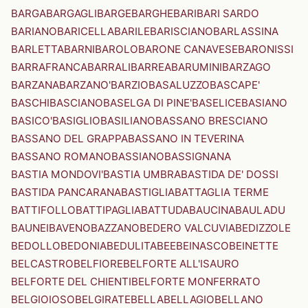
BARGA
BARGAGLI
BARGE
BARGHE
BARI
BARI SARDO
BARIANO
BARICELLA
BARILE
BARISCIANO
BARLASSINA
BARLETTA
BARNI
BAROLO
BARONE CANAVESE
BARONISSI
BARRAFRANCA
BARRALI
BARREA
BARUMINI
BARZAGO
BARZANA
BARZANO'
BARZIO
BASALUZZO
BASCAPE'
BASCHI
BASCIANO
BASELGA DI PINE'
BASELICE
BASIANO
BASICO'
BASIGLIO
BASILIANO
BASSANO BRESCIANO
BASSANO DEL GRAPPA
BASSANO IN TEVERINA
BASSANO ROMANO
BASSIANO
BASSIGNANA
BASTIA MONDOVI'
BASTIA UMBRA
BASTIDA DE' DOSSI
BASTIDA PANCARANA
BASTIGLIA
BATTAGLIA TERME
BATTIFOLLO
BATTIPAGLIA
BATTUDA
BAUCINA
BAULADU
BAUNEI
BAVENO
BAZZANO
BEDERO VALCUVIA
BEDIZZOLE
BEDOLLO
BEDONIA
BEDULITA
BEE
BEINASCO
BEINETTE
BELCASTRO
BELFIORE
BELFORTE ALL'ISAURO
BELFORTE DEL CHIENTI
BELFORTE MONFERRATO
BELGIOIOSO
BELGIRATE
BELLA
BELLAGIO
BELLANO