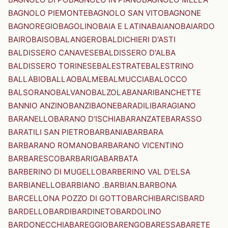
BAGNOLO PIEMONTE
BAGNOLO SAN VITO
BAGNONE
BAGNOREGIO
BAGOLINO
BAIA E LATINA
BAIANO
BAIARDO
BAIRO
BAISO
BALANGERO
BALDICHIERI D'ASTI
BALDISSERO CANAVESE
BALDISSERO D'ALBA
BALDISSERO TORINESE
BALESTRATE
BALESTRINO
BALLABIO
BALLAO
BALME
BALMUCCIA
BALOCCO
BALSORANO
BALVANO
BALZOLA
BANARI
BANCHETTE
BANNIO ANZINO
BANZI
BAONE
BARADILI
BARAGIANO
BARANELLO
BARANO D'ISCHIA
BARANZATE
BARASSO
BARATILI SAN PIETRO
BARBANIA
BARBARA
BARBARANO ROMANO
BARBARANO VICENTINO
BARBARESCO
BARBARIGA
BARBATA
BARBERINO DI MUGELLO
BARBERINO VAL D'ELSA
BARBIANELLO
BARBIANO .BARBIAN.
BARBONA
BARCELLONA POZZO DI GOTTO
BARCHI
BARCIS
BARD
BARDELLO
BARDI
BARDINETO
BARDOLINO
BARDONECCHIA
BAREGGIO
BARENGO
BARESSA
BARETE