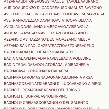
ATZARA
AUDITORE
AUGUSTA
AULETTA
AULLA
AURANO
AURIGO
AURONZO DI CADORE
AUSONIA
AUSTIS
AVEGNO
AVELENGO .HAFLING.
AVELLA
AVELLINO
AVERARA
AVERSA
AVETRANA
AVEZZANO
AVIANO
AVIATICO
AVIGLIANA
AVIGLIANO
AVIGLIANO UMBRO
AVIO
AVISE
AVOLA
AVOLASCA
AYAS
AYMAVILLES
AZEGLIO
AZZANELLO
AZZANO D'ASTI
AZZANO DECIMO
AZZANO MELLA
AZZANO SAN PAOLO
AZZATE
AZZIO
AZZONE
BACENO
BACOLI
BADALUCCO
BADESI
BADIA .ABTEI.
BADIA CALAVENA
BADIA PAVESE
BADIA POLESINE
BADIA TEDALDA
BADOLATO
BAGALADI
BAGHERIA
BAGNACAVALLO
BAGNARA CALABRA
BAGNARA DI ROMAGNA
BAGNARIA
BAGNARIA ARSA
BAGNASCO
BAGNATICA
BAGNI DI LUCCA
BAGNO A RIPOLI
BAGNO DI ROMAGNA
BAGNOLI DEL TRIGNO
BAGNOLI DI SOPRA
BAGNOLI IRPINO
BAGNOLO CREMASCO
BAGNOLO DEL SALENTO
BAGNOLO DI PO
BAGNOLO IN PIANO
BAGNOLO MELLA