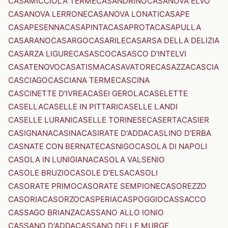
CASAMICCIOLA TERME
CASANDRINO
CASANOVA ELVO
CASANOVA LERRONE
CASANOVA LONATI
CASAPE
CASAPESENNA
CASAPINTA
CASAPROTA
CASAPULLA
CASARANO
CASARGO
CASARILE
CASARSA DELLA DELIZIA
CASARZA LIGURE
CASASCO
CASASCO D'INTELVI
CASATENOVO
CASATISMA
CASAVATORE
CASAZZA
CASCIA
CASCIAGO
CASCIANA TERME
CASCINA
CASCINETTE D'IVREA
CASEI GEROLA
CASELETTE
CASELLA
CASELLE IN PITTARI
CASELLE LANDI
CASELLE LURANI
CASELLE TORINESE
CASERTA
CASIER
CASIGNANA
CASINA
CASIRATE D'ADDA
CASLINO D'ERBA
CASNATE CON BERNATE
CASNIGO
CASOLA DI NAPOLI
CASOLA IN LUNIGIANA
CASOLA VALSENIO
CASOLE BRUZIO
CASOLE D'ELSA
CASOLI
CASORATE PRIMO
CASORATE SEMPIONE
CASOREZZO
CASORIA
CASORZO
CASPERIA
CASPOGGIO
CASSACCO
CASSAGO BRIANZA
CASSANO ALLO IONIO
CASSANO D'ADDA
CASSANO DELLE MURGE