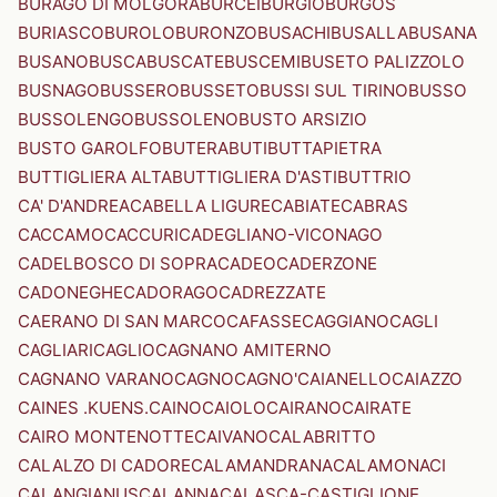
BURAGO DI MOLGORA
BURCEI
BURGIO
BURGOS
BURIASCO
BUROLO
BURONZO
BUSACHI
BUSALLA
BUSANA
BUSANO
BUSCA
BUSCATE
BUSCEMI
BUSETO PALIZZOLO
BUSNAGO
BUSSERO
BUSSETO
BUSSI SUL TIRINO
BUSSO
BUSSOLENGO
BUSSOLENO
BUSTO ARSIZIO
BUSTO GAROLFO
BUTERA
BUTI
BUTTAPIETRA
BUTTIGLIERA ALTA
BUTTIGLIERA D'ASTI
BUTTRIO
CA' D'ANDREA
CABELLA LIGURE
CABIATE
CABRAS
CACCAMO
CACCURI
CADEGLIANO-VICONAGO
CADELBOSCO DI SOPRA
CADEO
CADERZONE
CADONEGHE
CADORAGO
CADREZZATE
CAERANO DI SAN MARCO
CAFASSE
CAGGIANO
CAGLI
CAGLIARI
CAGLIO
CAGNANO AMITERNO
CAGNANO VARANO
CAGNO
CAGNO'
CAIANELLO
CAIAZZO
CAINES .KUENS.
CAINO
CAIOLO
CAIRANO
CAIRATE
CAIRO MONTENOTTE
CAIVANO
CALABRITTO
CALALZO DI CADORE
CALAMANDRANA
CALAMONACI
CALANGIANUS
CALANNA
CALASCA-CASTIGLIONE