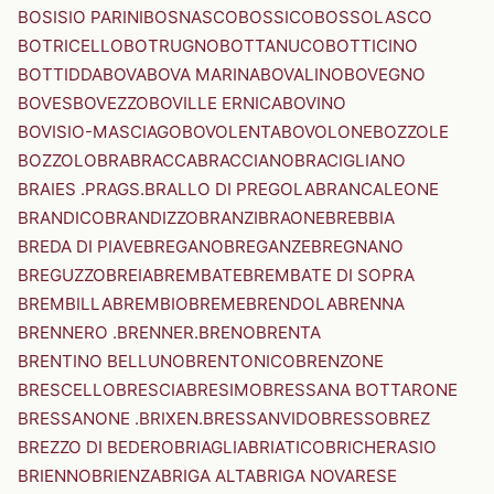
BOSISIO PARINI
BOSNASCO
BOSSICO
BOSSOLASCO
BOTRICELLO
BOTRUGNO
BOTTANUCO
BOTTICINO
BOTTIDDA
BOVA
BOVA MARINA
BOVALINO
BOVEGNO
BOVES
BOVEZZO
BOVILLE ERNICA
BOVINO
BOVISIO-MASCIAGO
BOVOLENTA
BOVOLONE
BOZZOLE
BOZZOLO
BRA
BRACCA
BRACCIANO
BRACIGLIANO
BRAIES .PRAGS.
BRALLO DI PREGOLA
BRANCALEONE
BRANDICO
BRANDIZZO
BRANZI
BRAONE
BREBBIA
BREDA DI PIAVE
BREGANO
BREGANZE
BREGNANO
BREGUZZO
BREIA
BREMBATE
BREMBATE DI SOPRA
BREMBILLA
BREMBIO
BREME
BRENDOLA
BRENNA
BRENNERO .BRENNER.
BRENO
BRENTA
BRENTINO BELLUNO
BRENTONICO
BRENZONE
BRESCELLO
BRESCIA
BRESIMO
BRESSANA BOTTARONE
BRESSANONE .BRIXEN.
BRESSANVIDO
BRESSO
BREZ
BREZZO DI BEDERO
BRIAGLIA
BRIATICO
BRICHERASIO
BRIENNO
BRIENZA
BRIGA ALTA
BRIGA NOVARESE