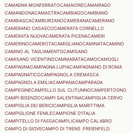
CAMAGNA MONFERRATO
CAMAIORE
CAMAIRAGO
CAMANDONA
CAMASTRA
CAMBIAGO
CAMBIANO
CAMBIASCA
CAMBURZANO
CAMERANA
CAMERANO
CAMERANO CASASCO
CAMERATA CORNELLO
CAMERATA NUOVA
CAMERATA PICENA
CAMERI
CAMERINO
CAMEROTA
CAMIGLIANO
CAMINATA
CAMINO
CAMINO AL TAGLIAMENTO
CAMISANO
CAMISANO VICENTINO
CAMMARATA
CAMO
CAMOGLI
CAMPAGNA
CAMPAGNA LUPIA
CAMPAGNANO DI ROMA
CAMPAGNATICO
CAMPAGNOLA CREMASCA
CAMPAGNOLA EMILIA
CAMPANA
CAMPARADA
CAMPEGINE
CAMPELLO SUL CLITUNNO
CAMPERTOGNO
CAMPI BISENZIO
CAMPI SALENTINA
CAMPIGLIA CERVO
CAMPIGLIA DEI BERICI
CAMPIGLIA MARITTIMA
CAMPIGLIONE FENILE
CAMPIONE D'ITALIA
CAMPITELLO DI FASSA
CAMPLI
CAMPO CALABRO
CAMPO DI GIOVE
CAMPO DI TRENS .FREIENFELD.