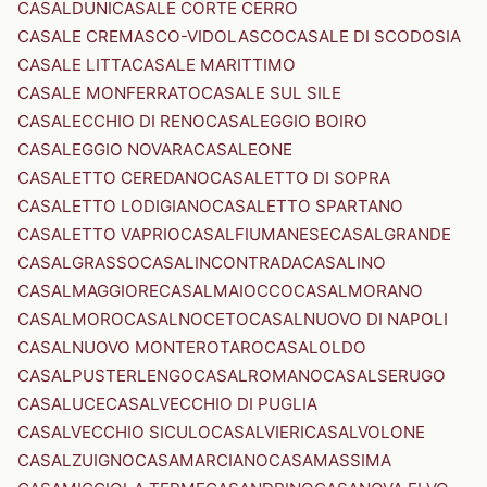
CASALDUNI
CASALE CORTE CERRO
CASALE CREMASCO-VIDOLASCO
CASALE DI SCODOSIA
CASALE LITTA
CASALE MARITTIMO
CASALE MONFERRATO
CASALE SUL SILE
CASALECCHIO DI RENO
CASALEGGIO BOIRO
CASALEGGIO NOVARA
CASALEONE
CASALETTO CEREDANO
CASALETTO DI SOPRA
CASALETTO LODIGIANO
CASALETTO SPARTANO
CASALETTO VAPRIO
CASALFIUMANESE
CASALGRANDE
CASALGRASSO
CASALINCONTRADA
CASALINO
CASALMAGGIORE
CASALMAIOCCO
CASALMORANO
CASALMORO
CASALNOCETO
CASALNUOVO DI NAPOLI
CASALNUOVO MONTEROTARO
CASALOLDO
CASALPUSTERLENGO
CASALROMANO
CASALSERUGO
CASALUCE
CASALVECCHIO DI PUGLIA
CASALVECCHIO SICULO
CASALVIERI
CASALVOLONE
CASALZUIGNO
CASAMARCIANO
CASAMASSIMA