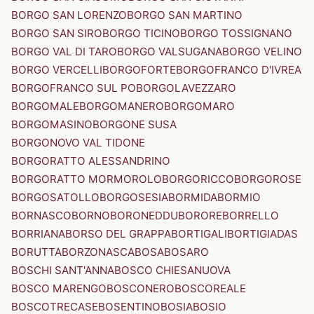
BORGO SAN LORENZO
BORGO SAN MARTINO
BORGO SAN SIRO
BORGO TICINO
BORGO TOSSIGNANO
BORGO VAL DI TARO
BORGO VALSUGANA
BORGO VELINO
BORGO VERCELLI
BORGOFORTE
BORGOFRANCO D'IVREA
BORGOFRANCO SUL PO
BORGOLAVEZZARO
BORGOMALE
BORGOMANERO
BORGOMARO
BORGOMASINO
BORGONE SUSA
BORGONOVO VAL TIDONE
BORGORATTO ALESSANDRINO
BORGORATTO MORMOROLO
BORGORICCO
BORGOROSE
BORGOSATOLLO
BORGOSESIA
BORMIDA
BORMIO
BORNASCO
BORNO
BORONEDDU
BORORE
BORRELLO
BORRIANA
BORSO DEL GRAPPA
BORTIGALI
BORTIGIADAS
BORUTTA
BORZONASCA
BOSA
BOSARO
BOSCHI SANT'ANNA
BOSCO CHIESANUOVA
BOSCO MARENGO
BOSCONERO
BOSCOREALE
BOSCOTRECASE
BOSENTINO
BOSIA
BOSIO