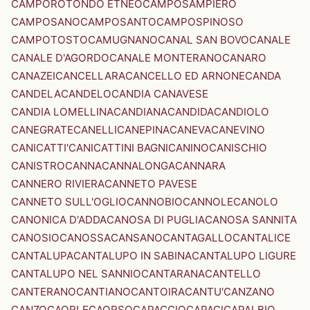
CAMPOROTONDO ETNEO
CAMPOSAMPIERO
CAMPOSANO
CAMPOSANTO
CAMPOSPINOSO
CAMPOTOSTO
CAMUGNANO
CANAL SAN BOVO
CANALE
CANALE D'AGORDO
CANALE MONTERANO
CANARO
CANAZEI
CANCELLARA
CANCELLO ED ARNONE
CANDA
CANDELA
CANDELO
CANDIA CANAVESE
CANDIA LOMELLINA
CANDIANA
CANDIDA
CANDIOLO
CANEGRATE
CANELLI
CANEPINA
CANEVA
CANEVINO
CANICATTI'
CANICATTINI BAGNI
CANINO
CANISCHIO
CANISTRO
CANNA
CANNALONGA
CANNARA
CANNERO RIVIERA
CANNETO PAVESE
CANNETO SULL'OGLIO
CANNOBIO
CANNOLE
CANOLO
CANONICA D'ADDA
CANOSA DI PUGLIA
CANOSA SANNITA
CANOSIO
CANOSSA
CANSANO
CANTAGALLO
CANTALICE
CANTALUPA
CANTALUPO IN SABINA
CANTALUPO LIGURE
CANTALUPO NEL SANNIO
CANTARANA
CANTELLO
CANTERANO
CANTIANO
CANTOIRA
CANTU'
CANZANO
CANZO
CAORLE
CAORSO
CAPACCIO
CAPACI
CAPALBIO