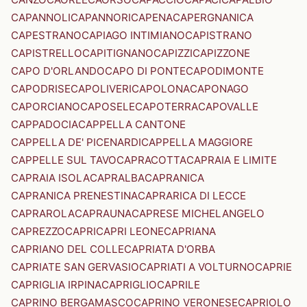
CAPANNOLI
CAPANNORI
CAPENA
CAPERGNANICA
CAPESTRANO
CAPIAGO INTIMIANO
CAPISTRANO
CAPISTRELLO
CAPITIGNANO
CAPIZZI
CAPIZZONE
CAPO D'ORLANDO
CAPO DI PONTE
CAPODIMONTE
CAPODRISE
CAPOLIVERI
CAPOLONA
CAPONAGO
CAPORCIANO
CAPOSELE
CAPOTERRA
CAPOVALLE
CAPPADOCIA
CAPPELLA CANTONE
CAPPELLA DE' PICENARDI
CAPPELLA MAGGIORE
CAPPELLE SUL TAVO
CAPRACOTTA
CAPRAIA E LIMITE
CAPRAIA ISOLA
CAPRALBA
CAPRANICA
CAPRANICA PRENESTINA
CAPRARICA DI LECCE
CAPRAROLA
CAPRAUNA
CAPRESE MICHELANGELO
CAPREZZO
CAPRI
CAPRI LEONE
CAPRIANA
CAPRIANO DEL COLLE
CAPRIATA D'ORBA
CAPRIATE SAN GERVASIO
CAPRIATI A VOLTURNO
CAPRIE
CAPRIGLIA IRPINA
CAPRIGLIO
CAPRILE
CAPRINO BERGAMASCO
CAPRINO VERONESE
CAPRIOLO