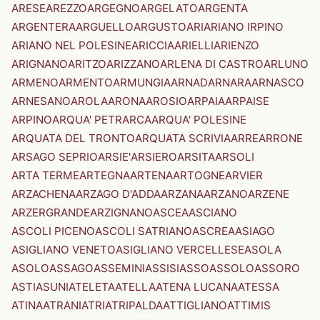
ARESE
AREZZO
ARGEGNO
ARGELATO
ARGENTA
ARGENTERA
ARGUELLO
ARGUSTO
ARI
ARIANO IRPINO
ARIANO NEL POLESINE
ARICCIA
ARIELLI
ARIENZO
ARIGNANO
ARITZO
ARIZZANO
ARLENA DI CASTRO
ARLUNO
ARMENO
ARMENTO
ARMUNGIA
ARNAD
ARNARA
ARNASCO
ARNESANO
AROLA
ARONA
AROSIO
ARPAIA
ARPAISE
ARPINO
ARQUA' PETRARCA
ARQUA' POLESINE
ARQUATA DEL TRONTO
ARQUATA SCRIVIA
ARRE
ARRONE
ARSAGO SEPRIO
ARSIE'
ARSIERO
ARSITA
ARSOLI
ARTA TERME
ARTEGNA
ARTENA
ARTOGNE
ARVIER
ARZACHENA
ARZAGO D'ADDA
ARZANA
ARZANO
ARZENE
ARZERGRANDE
ARZIGNANO
ASCEA
ASCIANO
ASCOLI PICENO
ASCOLI SATRIANO
ASCREA
ASIAGO
ASIGLIANO VENETO
ASIGLIANO VERCELLESE
ASOLA
ASOLO
ASSAGO
ASSEMINI
ASSISI
ASSO
ASSOLO
ASSORO
ASTI
ASUNI
ATELETA
ATELLA
ATENA LUCANA
ATESSA
ATINA
ATRANI
ATRI
ATRIPALDA
ATTIGLIANO
ATTIMIS