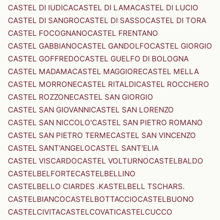
CASTEL DI IUDICA
CASTEL DI LAMA
CASTEL DI LUCIO
CASTEL DI SANGRO
CASTEL DI SASSO
CASTEL DI TORA
CASTEL FOCOGNANO
CASTEL FRENTANO
CASTEL GABBIANO
CASTEL GANDOLFO
CASTEL GIORGIO
CASTEL GOFFREDO
CASTEL GUELFO DI BOLOGNA
CASTEL MADAMA
CASTEL MAGGIORE
CASTEL MELLA
CASTEL MORRONE
CASTEL RITALDI
CASTEL ROCCHERO
CASTEL ROZZONE
CASTEL SAN GIORGIO
CASTEL SAN GIOVANNI
CASTEL SAN LORENZO
CASTEL SAN NICCOLO'
CASTEL SAN PIETRO ROMANO
CASTEL SAN PIETRO TERME
CASTEL SAN VINCENZO
CASTEL SANT'ANGELO
CASTEL SANT'ELIA
CASTEL VISCARDO
CASTEL VOLTURNO
CASTELBALDO
CASTELBELFORTE
CASTELBELLINO
CASTELBELLO CIARDES .KASTELBELL TSCHARS.
CASTELBIANCO
CASTELBOTTACCIO
CASTELBUONO
CASTELCIVITA
CASTELCOVATI
CASTELCUCCO