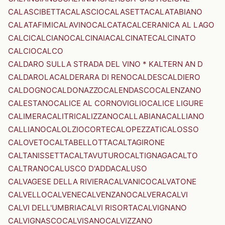
CALASCIBETTA
CALASCIO
CALASETTA
CALATABIANO
CALATAFIMI
CALAVINO
CALCATA
CALCERANICA AL LAGO
CALCI
CALCIANO
CALCINAIA
CALCINATE
CALCINATO
CALCIO
CALCO
CALDARO SULLA STRADA DEL VINO * KALTERN AN D
CALDAROLA
CALDERARA DI RENO
CALDES
CALDIERO
CALDOGNO
CALDONAZZO
CALENDASCO
CALENZANO
CALESTANO
CALICE AL CORNOVIGLIO
CALICE LIGURE
CALIMERA
CALITRI
CALIZZANO
CALLABIANA
CALLIANO
CALLIANO
CALOLZIOCORTE
CALOPEZZATI
CALOSSO
CALOVETO
CALTABELLOTTA
CALTAGIRONE
CALTANISSETTA
CALTAVUTURO
CALTIGNAGA
CALTO
CALTRANO
CALUSCO D'ADDA
CALUSO
CALVAGESE DELLA RIVIERA
CALVANICO
CALVATONE
CALVELLO
CALVENE
CALVENZANO
CALVERA
CALVI
CALVI DELL'UMBRIA
CALVI RISORTA
CALVIGNANO
CALVIGNASCO
CALVISANO
CALVIZZANO