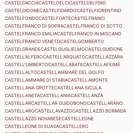
CASTELDACCIA
CASTELDELCI
CASTELDELFINO
CASTELDIDONE
CASTELFIDARDO
CASTELFIORENTINO
CASTELFONDO
CASTELFORTE
CASTELFRANCI
CASTELFRANCO DI SOPRA
CASTELFRANCO DI SOTTO
CASTELFRANCO EMILIA
CASTELFRANCO IN MISCANO
CASTELFRANCO VENETO
CASTELGOMBERTO
CASTELGRANDE
CASTELGUGLIELMO
CASTELGUIDONE
CASTELL'ALFERO
CASTELL'ARQUATO
CASTELL'AZZARA
CASTELL'UMBERTO
CASTELLABATE
CASTELLAFIUME
CASTELLALTO
CASTELLAMMARE DEL GOLFO
CASTELLAMMARE DI STABIA
CASTELLAMONTE
CASTELLANA GROTTE
CASTELLANA SICULA
CASTELLANETA
CASTELLANIA
CASTELLANZA
CASTELLAR
CASTELLAR GUIDOBONO
CASTELLARANO
CASTELLARO
CASTELLAVAZZO
CASTELLAZZO BORMIDA
CASTELLAZZO NOVARESE
CASTELLEONE
CASTELLEONE DI SUASA
CASTELLERO