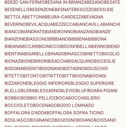
BERZO SAN FERMO
BESANA IN BRIANZA
BESANO
BESATE
BESENELLO
BESENZONE
BESNATE
BESOZZO
BESSUDE
BETTOLA
BETTONA
BEURA-CARDEZZA
BEVAGNA
BEVERINO
BEVILACQUA
BEZZECCA
BIANCAVILLA
BIANCHI
BIANCO
BIANDRATE
BIANDRONNO
BIANZANO
BIANZE'
BIANZONE
BIASSONO
BIBBIANO
BIBBIENA
BIBBONA
BIBIANA
BICCARI
BICINICCO
BIDONI'
BIELLA
BIENNO
BIENO
BIENTINA
BIGARELLO
BINAGO
BINASCO
BINETTO
BIOGLIO
BIONAZ
BIONE
BIRORI
BISACCIA
BISACQUINO
BISCEGLIE
BISEGNA
BISENTI
BISIGNANO
BISTAGNO
BISUSCHIO
BITETTO
BITONTO
BITRITTO
BITTI
BIVONA
BIVONGI
BIZZARONE
BLEGGIO INFERIORE
BLEGGIO SUPERIORE
BLELLO
BLERA
BLESSAGNO
BLEVIO
BLUFI
BOARA PISANI
BOBBIO
BOBBIO PELLICE
BOCA
BOCCHIGLIERO
BOCCIOLETO
BOCENAGO
BODIO LOMNAGO
BOFFALORA D'ADDA
BOFFALORA SOPRA TICINO
BOGLIASCO
BOGNANCO
BOGOGNO
BOIANO
BOISSANO