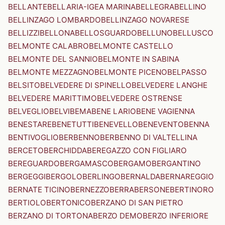
BELLANTE
BELLARIA-IGEA MARINA
BELLEGRA
BELLINO
BELLINZAGO LOMBARDO
BELLINZAGO NOVARESE
BELLIZZI
BELLONA
BELLOSGUARDO
BELLUNO
BELLUSCO
BELMONTE CALABRO
BELMONTE CASTELLO
BELMONTE DEL SANNIO
BELMONTE IN SABINA
BELMONTE MEZZAGNO
BELMONTE PICENO
BELPASSO
BELSITO
BELVEDERE DI SPINELLO
BELVEDERE LANGHE
BELVEDERE MARITTIMO
BELVEDERE OSTRENSE
BELVEGLIO
BELVI
BEMA
BENE LARIO
BENE VAGIENNA
BENESTARE
BENETUTTI
BENEVELLO
BENEVENTO
BENNA
BENTIVOGLIO
BERBENNO
BERBENNO DI VALTELLINA
BERCETO
BERCHIDDA
BEREGAZZO CON FIGLIARO
BEREGUARDO
BERGAMASCO
BERGAMO
BERGANTINO
BERGEGGI
BERGOLO
BERLINGO
BERNALDA
BERNAREGGIO
BERNATE TICINO
BERNEZZO
BERRA
BERSONE
BERTINORO
BERTIOLO
BERTONICO
BERZANO DI SAN PIETRO
BERZANO DI TORTONA
BERZO DEMO
BERZO INFERIORE