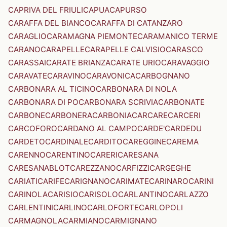
CAPRIVA DEL FRIULI
CAPUA
CAPURSO
CARAFFA DEL BIANCO
CARAFFA DI CATANZARO
CARAGLIO
CARAMAGNA PIEMONTE
CARAMANICO TERME
CARANO
CARAPELLE
CARAPELLE CALVISIO
CARASCO
CARASSAI
CARATE BRIANZA
CARATE URIO
CARAVAGGIO
CARAVATE
CARAVINO
CARAVONICA
CARBOGNANO
CARBONARA AL TICINO
CARBONARA DI NOLA
CARBONARA DI PO
CARBONARA SCRIVIA
CARBONATE
CARBONE
CARBONERA
CARBONIA
CARCARE
CARCERI
CARCOFORO
CARDANO AL CAMPO
CARDE'
CARDEDU
CARDETO
CARDINALE
CARDITO
CAREGGINE
CAREMA
CARENNO
CARENTINO
CARERI
CARESANA
CARESANABLOT
CAREZZANO
CARFIZZI
CARGEGHE
CARIATI
CARIFE
CARIGNANO
CARIMATE
CARINARO
CARINI
CARINOLA
CARISIO
CARISOLO
CARLANTINO
CARLAZZO
CARLENTINI
CARLINO
CARLOFORTE
CARLOPOLI
CARMAGNOLA
CARMIANO
CARMIGNANO