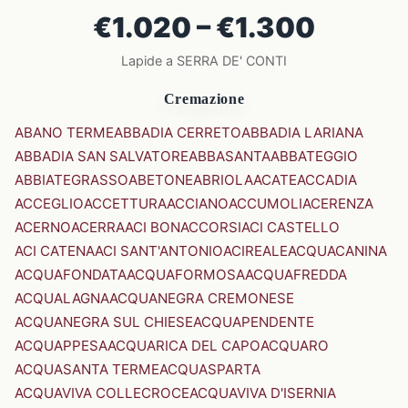
€1.020 – €1.300
Lapide a SERRA DE' CONTI
Cremazione
ABANO TERME
ABBADIA CERRETO
ABBADIA LARIANA
ABBADIA SAN SALVATORE
ABBASANTA
ABBATEGGIO
ABBIATEGRASSO
ABETONE
ABRIOLA
ACATE
ACCADIA
ACCEGLIO
ACCETTURA
ACCIANO
ACCUMOLI
ACERENZA
ACERNO
ACERRA
ACI BONACCORSI
ACI CASTELLO
ACI CATENA
ACI SANT'ANTONIO
ACIREALE
ACQUACANINA
ACQUAFONDATA
ACQUAFORMOSA
ACQUAFREDDA
ACQUALAGNA
ACQUANEGRA CREMONESE
ACQUANEGRA SUL CHIESE
ACQUAPENDENTE
ACQUAPPESA
ACQUARICA DEL CAPO
ACQUARO
ACQUASANTA TERME
ACQUASPARTA
ACQUAVIVA COLLECROCE
ACQUAVIVA D'ISERNIA