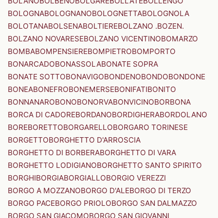
BOLANO
BOLBENO
BOLGARE
BOLLATE
BOLLENGO
BOLOGNA
BOLOGNANO
BOLOGNETTA
BOLOGNOLA
BOLOTANA
BOLSENA
BOLTIERE
BOLZANO .BOZEN.
BOLZANO NOVARESE
BOLZANO VICENTINO
BOMARZO
BOMBA
BOMPENSIERE
BOMPIETRO
BOMPORTO
BONARCADO
BONASSOLA
BONATE SOPRA
BONATE SOTTO
BONAVIGO
BONDENO
BONDO
BONDONE
BONEA
BONEFRO
BONEMERSE
BONIFATI
BONITO
BONNANARO
BONO
BONORVA
BONVICINO
BORBONA
BORCA DI CADORE
BORDANO
BORDIGHERA
BORDOLANO
BORE
BORETTO
BORGARELLO
BORGARO TORINESE
BORGETTO
BORGHETTO D'ARROSCIA
BORGHETTO DI BORBERA
BORGHETTO DI VARA
BORGHETTO LODIGIANO
BORGHETTO SANTO SPIRITO
BORGHI
BORGIA
BORGIALLO
BORGIO VEREZZI
BORGO A MOZZANO
BORGO D'ALE
BORGO DI TERZO
BORGO PACE
BORGO PRIOLO
BORGO SAN DALMAZZO
BORGO SAN GIACOMO
BORGO SAN GIOVANNI