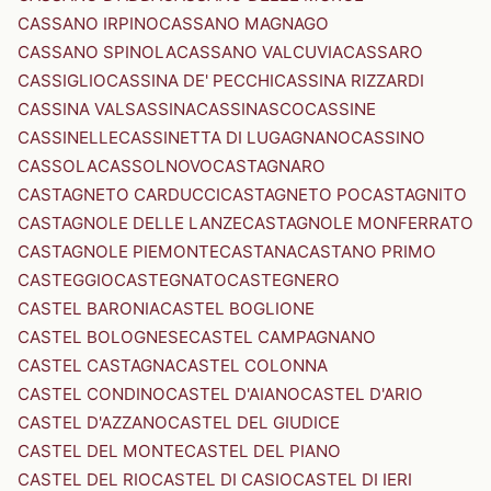
CASSANO IRPINO
CASSANO MAGNAGO
CASSANO SPINOLA
CASSANO VALCUVIA
CASSARO
CASSIGLIO
CASSINA DE' PECCHI
CASSINA RIZZARDI
CASSINA VALSASSINA
CASSINASCO
CASSINE
CASSINELLE
CASSINETTA DI LUGAGNANO
CASSINO
CASSOLA
CASSOLNOVO
CASTAGNARO
CASTAGNETO CARDUCCI
CASTAGNETO PO
CASTAGNITO
CASTAGNOLE DELLE LANZE
CASTAGNOLE MONFERRATO
CASTAGNOLE PIEMONTE
CASTANA
CASTANO PRIMO
CASTEGGIO
CASTEGNATO
CASTEGNERO
CASTEL BARONIA
CASTEL BOGLIONE
CASTEL BOLOGNESE
CASTEL CAMPAGNANO
CASTEL CASTAGNA
CASTEL COLONNA
CASTEL CONDINO
CASTEL D'AIANO
CASTEL D'ARIO
CASTEL D'AZZANO
CASTEL DEL GIUDICE
CASTEL DEL MONTE
CASTEL DEL PIANO
CASTEL DEL RIO
CASTEL DI CASIO
CASTEL DI IERI