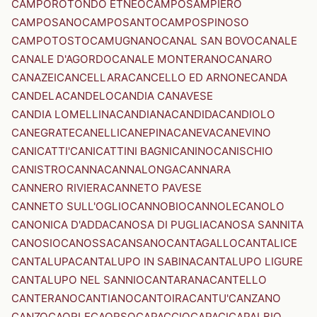
CAMPOROTONDO ETNEO
CAMPOSAMPIERO
CAMPOSANO
CAMPOSANTO
CAMPOSPINOSO
CAMPOTOSTO
CAMUGNANO
CANAL SAN BOVO
CANALE
CANALE D'AGORDO
CANALE MONTERANO
CANARO
CANAZEI
CANCELLARA
CANCELLO ED ARNONE
CANDA
CANDELA
CANDELO
CANDIA CANAVESE
CANDIA LOMELLINA
CANDIANA
CANDIDA
CANDIOLO
CANEGRATE
CANELLI
CANEPINA
CANEVA
CANEVINO
CANICATTI'
CANICATTINI BAGNI
CANINO
CANISCHIO
CANISTRO
CANNA
CANNALONGA
CANNARA
CANNERO RIVIERA
CANNETO PAVESE
CANNETO SULL'OGLIO
CANNOBIO
CANNOLE
CANOLO
CANONICA D'ADDA
CANOSA DI PUGLIA
CANOSA SANNITA
CANOSIO
CANOSSA
CANSANO
CANTAGALLO
CANTALICE
CANTALUPA
CANTALUPO IN SABINA
CANTALUPO LIGURE
CANTALUPO NEL SANNIO
CANTARANA
CANTELLO
CANTERANO
CANTIANO
CANTOIRA
CANTU'
CANZANO
CANZO
CAORLE
CAORSO
CAPACCIO
CAPACI
CAPALBIO