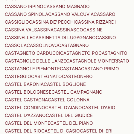
CASSANO IRPINO
CASSANO MAGNAGO
CASSANO SPINOLA
CASSANO VALCUVIA
CASSARO
CASSIGLIO
CASSINA DE' PECCHI
CASSINA RIZZARDI
CASSINA VALSASSINA
CASSINASCO
CASSINE
CASSINELLE
CASSINETTA DI LUGAGNANO
CASSINO
CASSOLA
CASSOLNOVO
CASTAGNARO
CASTAGNETO CARDUCCI
CASTAGNETO PO
CASTAGNITO
CASTAGNOLE DELLE LANZE
CASTAGNOLE MONFERRATO
CASTAGNOLE PIEMONTE
CASTANA
CASTANO PRIMO
CASTEGGIO
CASTEGNATO
CASTEGNERO
CASTEL BARONIA
CASTEL BOGLIONE
CASTEL BOLOGNESE
CASTEL CAMPAGNANO
CASTEL CASTAGNA
CASTEL COLONNA
CASTEL CONDINO
CASTEL D'AIANO
CASTEL D'ARIO
CASTEL D'AZZANO
CASTEL DEL GIUDICE
CASTEL DEL MONTE
CASTEL DEL PIANO
CASTEL DEL RIO
CASTEL DI CASIO
CASTEL DI IERI