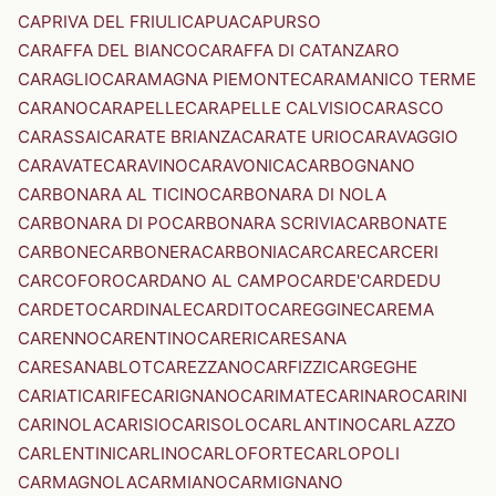
CAPRIVA DEL FRIULI
CAPUA
CAPURSO
CARAFFA DEL BIANCO
CARAFFA DI CATANZARO
CARAGLIO
CARAMAGNA PIEMONTE
CARAMANICO TERME
CARANO
CARAPELLE
CARAPELLE CALVISIO
CARASCO
CARASSAI
CARATE BRIANZA
CARATE URIO
CARAVAGGIO
CARAVATE
CARAVINO
CARAVONICA
CARBOGNANO
CARBONARA AL TICINO
CARBONARA DI NOLA
CARBONARA DI PO
CARBONARA SCRIVIA
CARBONATE
CARBONE
CARBONERA
CARBONIA
CARCARE
CARCERI
CARCOFORO
CARDANO AL CAMPO
CARDE'
CARDEDU
CARDETO
CARDINALE
CARDITO
CAREGGINE
CAREMA
CARENNO
CARENTINO
CARERI
CARESANA
CARESANABLOT
CAREZZANO
CARFIZZI
CARGEGHE
CARIATI
CARIFE
CARIGNANO
CARIMATE
CARINARO
CARINI
CARINOLA
CARISIO
CARISOLO
CARLANTINO
CARLAZZO
CARLENTINI
CARLINO
CARLOFORTE
CARLOPOLI
CARMAGNOLA
CARMIANO
CARMIGNANO