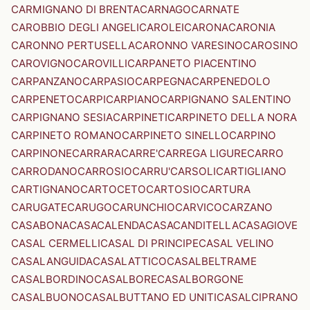
CARMIGNANO DI BRENTA
CARNAGO
CARNATE
CAROBBIO DEGLI ANGELI
CAROLEI
CARONA
CARONIA
CARONNO PERTUSELLA
CARONNO VARESINO
CAROSINO
CAROVIGNO
CAROVILLI
CARPANETO PIACENTINO
CARPANZANO
CARPASIO
CARPEGNA
CARPENEDOLO
CARPENETO
CARPI
CARPIANO
CARPIGNANO SALENTINO
CARPIGNANO SESIA
CARPINETI
CARPINETO DELLA NORA
CARPINETO ROMANO
CARPINETO SINELLO
CARPINO
CARPINONE
CARRARA
CARRE'
CARREGA LIGURE
CARRO
CARRODANO
CARROSIO
CARRU'
CARSOLI
CARTIGLIANO
CARTIGNANO
CARTOCETO
CARTOSIO
CARTURA
CARUGATE
CARUGO
CARUNCHIO
CARVICO
CARZANO
CASABONA
CASACALENDA
CASACANDITELLA
CASAGIOVE
CASAL CERMELLI
CASAL DI PRINCIPE
CASAL VELINO
CASALANGUIDA
CASALATTICO
CASALBELTRAME
CASALBORDINO
CASALBORE
CASALBORGONE
CASALBUONO
CASALBUTTANO ED UNITI
CASALCIPRANO