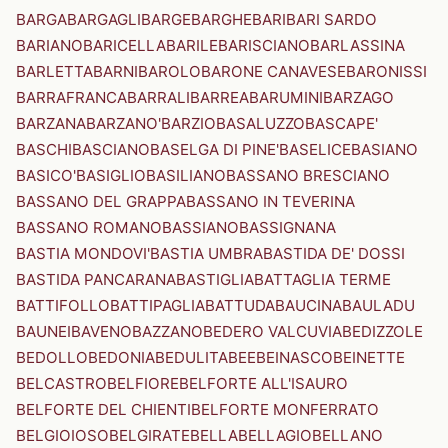
BARGA
BARGAGLI
BARGE
BARGHE
BARI
BARI SARDO
BARIANO
BARICELLA
BARILE
BARISCIANO
BARLASSINA
BARLETTA
BARNI
BAROLO
BARONE CANAVESE
BARONISSI
BARRAFRANCA
BARRALI
BARREA
BARUMINI
BARZAGO
BARZANA
BARZANO'
BARZIO
BASALUZZO
BASCAPE'
BASCHI
BASCIANO
BASELGA DI PINE'
BASELICE
BASIANO
BASICO'
BASIGLIO
BASILIANO
BASSANO BRESCIANO
BASSANO DEL GRAPPA
BASSANO IN TEVERINA
BASSANO ROMANO
BASSIANO
BASSIGNANA
BASTIA MONDOVI'
BASTIA UMBRA
BASTIDA DE' DOSSI
BASTIDA PANCARANA
BASTIGLIA
BATTAGLIA TERME
BATTIFOLLO
BATTIPAGLIA
BATTUDA
BAUCINA
BAULADU
BAUNEI
BAVENO
BAZZANO
BEDERO VALCUVIA
BEDIZZOLE
BEDOLLO
BEDONIA
BEDULITA
BEE
BEINASCO
BEINETTE
BELCASTRO
BELFIORE
BELFORTE ALL'ISAURO
BELFORTE DEL CHIENTI
BELFORTE MONFERRATO
BELGIOIOSO
BELGIRATE
BELLA
BELLAGIO
BELLANO