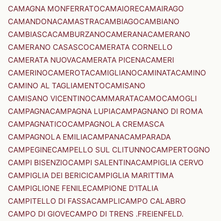
CAMAGNA MONFERRATO
CAMAIORE
CAMAIRAGO
CAMANDONA
CAMASTRA
CAMBIAGO
CAMBIANO
CAMBIASCA
CAMBURZANO
CAMERANA
CAMERANO
CAMERANO CASASCO
CAMERATA CORNELLO
CAMERATA NUOVA
CAMERATA PICENA
CAMERI
CAMERINO
CAMEROTA
CAMIGLIANO
CAMINATA
CAMINO
CAMINO AL TAGLIAMENTO
CAMISANO
CAMISANO VICENTINO
CAMMARATA
CAMO
CAMOGLI
CAMPAGNA
CAMPAGNA LUPIA
CAMPAGNANO DI ROMA
CAMPAGNATICO
CAMPAGNOLA CREMASCA
CAMPAGNOLA EMILIA
CAMPANA
CAMPARADA
CAMPEGINE
CAMPELLO SUL CLITUNNO
CAMPERTOGNO
CAMPI BISENZIO
CAMPI SALENTINA
CAMPIGLIA CERVO
CAMPIGLIA DEI BERICI
CAMPIGLIA MARITTIMA
CAMPIGLIONE FENILE
CAMPIONE D'ITALIA
CAMPITELLO DI FASSA
CAMPLI
CAMPO CALABRO
CAMPO DI GIOVE
CAMPO DI TRENS .FREIENFELD.