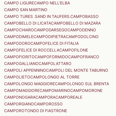
CAMPO LIGURE
CAMPO NELL'ELBA
CAMPO SAN MARTINO
CAMPO TURES .SAND IN TAUFERS.
CAMPOBASSO
CAMPOBELLO DI LICATA
CAMPOBELLO DI MAZARA
CAMPOCHIARO
CAMPODARSEGO
CAMPODENNO
CAMPODIMELE
CAMPODIPIETRA
CAMPODOLCINO
CAMPODORO
CAMPOFELICE DI FITALIA
CAMPOFELICE DI ROCCELLA
CAMPOFILONE
CAMPOFIORITO
CAMPOFORMIDO
CAMPOFRANCO
CAMPOGALLIANO
CAMPOLATTARO
CAMPOLI APPENNINO
CAMPOLI DEL MONTE TABURNO
CAMPOLIETO
CAMPOLONGO AL TORRE
CAMPOLONGO MAGGIORE
CAMPOLONGO SUL BRENTA
CAMPOMAGGIORE
CAMPOMARINO
CAMPOMORONE
CAMPONOGARA
CAMPORA
CAMPOREALE
CAMPORGIANO
CAMPOROSSO
CAMPOROTONDO DI FIASTRONE