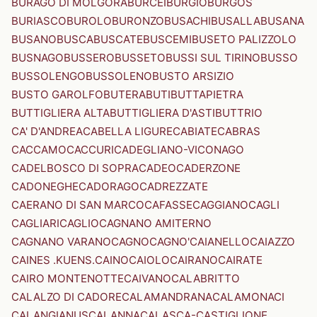
BURAGO DI MOLGORA
BURCEI
BURGIO
BURGOS
BURIASCO
BUROLO
BURONZO
BUSACHI
BUSALLA
BUSANA
BUSANO
BUSCA
BUSCATE
BUSCEMI
BUSETO PALIZZOLO
BUSNAGO
BUSSERO
BUSSETO
BUSSI SUL TIRINO
BUSSO
BUSSOLENGO
BUSSOLENO
BUSTO ARSIZIO
BUSTO GAROLFO
BUTERA
BUTI
BUTTAPIETRA
BUTTIGLIERA ALTA
BUTTIGLIERA D'ASTI
BUTTRIO
CA' D'ANDREA
CABELLA LIGURE
CABIATE
CABRAS
CACCAMO
CACCURI
CADEGLIANO-VICONAGO
CADELBOSCO DI SOPRA
CADEO
CADERZONE
CADONEGHE
CADORAGO
CADREZZATE
CAERANO DI SAN MARCO
CAFASSE
CAGGIANO
CAGLI
CAGLIARI
CAGLIO
CAGNANO AMITERNO
CAGNANO VARANO
CAGNO
CAGNO'
CAIANELLO
CAIAZZO
CAINES .KUENS.
CAINO
CAIOLO
CAIRANO
CAIRATE
CAIRO MONTENOTTE
CAIVANO
CALABRITTO
CALALZO DI CADORE
CALAMANDRANA
CALAMONACI
CALANGIANUS
CALANNA
CALASCA-CASTIGLIONE