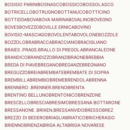
BOSISIO PARINI
BOSNASCO
BOSSICO
BOSSOLASCO
BOTRICELLO
BOTRUGNO
BOTTANUCO
BOTTICINO
BOTTIDDA
BOVA
BOVA MARINA
BOVALINO
BOVEGNO
BOVES
BOVEZZO
BOVILLE ERNICA
BOVINO
BOVISIO-MASCIAGO
BOVOLENTA
BOVOLONE
BOZZOLE
BOZZOLO
BRA
BRACCA
BRACCIANO
BRACIGLIANO
BRAIES .PRAGS.
BRALLO DI PREGOLA
BRANCALEONE
BRANDICO
BRANDIZZO
BRANZI
BRAONE
BREBBIA
BREDA DI PIAVE
BREGANO
BREGANZE
BREGNANO
BREGUZZO
BREIA
BREMBATE
BREMBATE DI SOPRA
BREMBILLA
BREMBIO
BREME
BRENDOLA
BRENNA
BRENNERO .BRENNER.
BRENO
BRENTA
BRENTINO BELLUNO
BRENTONICO
BRENZONE
BRESCELLO
BRESCIA
BRESIMO
BRESSANA BOTTARONE
BRESSANONE .BRIXEN.
BRESSANVIDO
BRESSO
BREZ
BREZZO DI BEDERO
BRIAGLIA
BRIATICO
BRICHERASIO
BRIENNO
BRIENZA
BRIGA ALTA
BRIGA NOVARESE