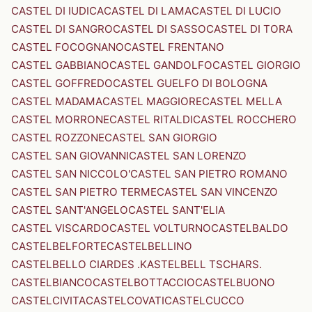
CASTEL DI IUDICA
CASTEL DI LAMA
CASTEL DI LUCIO
CASTEL DI SANGRO
CASTEL DI SASSO
CASTEL DI TORA
CASTEL FOCOGNANO
CASTEL FRENTANO
CASTEL GABBIANO
CASTEL GANDOLFO
CASTEL GIORGIO
CASTEL GOFFREDO
CASTEL GUELFO DI BOLOGNA
CASTEL MADAMA
CASTEL MAGGIORE
CASTEL MELLA
CASTEL MORRONE
CASTEL RITALDI
CASTEL ROCCHERO
CASTEL ROZZONE
CASTEL SAN GIORGIO
CASTEL SAN GIOVANNI
CASTEL SAN LORENZO
CASTEL SAN NICCOLO'
CASTEL SAN PIETRO ROMANO
CASTEL SAN PIETRO TERME
CASTEL SAN VINCENZO
CASTEL SANT'ANGELO
CASTEL SANT'ELIA
CASTEL VISCARDO
CASTEL VOLTURNO
CASTELBALDO
CASTELBELFORTE
CASTELBELLINO
CASTELBELLO CIARDES .KASTELBELL TSCHARS.
CASTELBIANCO
CASTELBOTTACCIO
CASTELBUONO
CASTELCIVITA
CASTELCOVATI
CASTELCUCCO