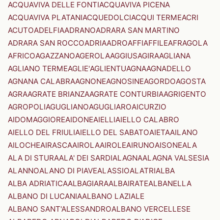
ACQUAVIVA DELLE FONTI
ACQUAVIVA PICENA
ACQUAVIVA PLATANI
ACQUEDOLCI
ACQUI TERME
ACRI
ACUTO
ADELFIA
ADRANO
ADRARA SAN MARTINO
ADRARA SAN ROCCO
ADRIA
ADRO
AFFI
AFFILE
AFRAGOLA
AFRICO
AGAZZANO
AGEROLA
AGGIUS
AGIRA
AGLIANA
AGLIANO TERME
AGLIE'
AGLIENTU
AGNA
AGNADELLO
AGNANA CALABRA
AGNONE
AGNOSINE
AGORDO
AGOSTA
AGRA
AGRATE BRIANZA
AGRATE CONTURBIA
AGRIGENTO
AGROPOLI
AGUGLIANO
AGUGLIARO
AICURZIO
AIDOMAGGIORE
AIDONE
AIELLI
AIELLO CALABRO
AIELLO DEL FRIULI
AIELLO DEL SABATO
AIETA
AILANO
AILOCHE
AIRASCA
AIROLA
AIROLE
AIRUNO
AISONE
ALA
ALA DI STURA
ALA' DEI SARDI
ALAGNA
ALAGNA VALSESIA
ALANNO
ALANO DI PIAVE
ALASSIO
ALATRI
ALBA
ALBA ADRIATICA
ALBAGIARA
ALBAIRATE
ALBANELLA
ALBANO DI LUCANIA
ALBANO LAZIALE
ALBANO SANT'ALESSANDRO
ALBANO VERCELLESE