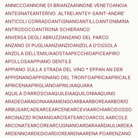
ANNICCO
ANNONE DI BRIANZA
ANNONE VENETO
ANOIA
ANTEGNATE
ANTERIVO .ALTREI.
ANTEY-SAINT-ANDRE'
ANTICOLI CORRADO
ANTIGNANO
ANTILLO
ANTONIMINA
ANTRODOCO
ANTRONA SCHIERANCO
ANVERSA DEGLI ABRUZZI
ANZANO DEL PARCO
ANZANO DI PUGLIA
ANZI
ANZIO
ANZOLA D'OSSOLA
ANZOLA DELL'EMILIA
AOSTA
APECCHIO
APICE
APIRO
APOLLOSA
APPIANO GENTILE
APPIANO SULLA STRADA DEL VINO * EPPAN AN DER
APPIGNANO
APPIGNANO DEL TRONTO
APRICA
APRICALE
APRICENA
APRIGLIANO
APRILIA
AQUARA
AQUILA D'ARROSCIA
AQUILEIA
AQUILONIA
AQUINO
ARADEO
ARAGONA
ARAMENGO
ARBA
ARBOREA
ARBORIO
ARBUS
ARCADE
ARCE
ARCENE
ARCEVIA
ARCHI
ARCIDOSSO
ARCINAZZO ROMANO
ARCISATE
ARCO
ARCOLA
ARCOLE
ARCONATE
ARCORE
ARCUGNANO
ARDARA
ARDAULI
ARDEA
ARDENNO
ARDESIO
ARDORE
ARENA
ARENA PO
ARENZANO