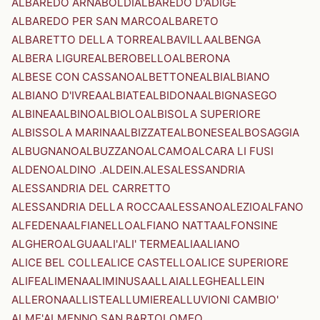
ALBAREDO ARNABOLDI
ALBAREDO D'ADIGE
ALBAREDO PER SAN MARCO
ALBARETO
ALBARETTO DELLA TORRE
ALBAVILLA
ALBENGA
ALBERA LIGURE
ALBEROBELLO
ALBERONA
ALBESE CON CASSANO
ALBETTONE
ALBI
ALBIANO
ALBIANO D'IVREA
ALBIATE
ALBIDONA
ALBIGNASEGO
ALBINEA
ALBINO
ALBIOLO
ALBISOLA SUPERIORE
ALBISSOLA MARINA
ALBIZZATE
ALBONESE
ALBOSAGGIA
ALBUGNANO
ALBUZZANO
ALCAMO
ALCARA LI FUSI
ALDENO
ALDINO .ALDEIN.
ALES
ALESSANDRIA
ALESSANDRIA DEL CARRETTO
ALESSANDRIA DELLA ROCCA
ALESSANO
ALEZIO
ALFANO
ALFEDENA
ALFIANELLO
ALFIANO NATTA
ALFONSINE
ALGHERO
ALGUA
ALI'
ALI' TERME
ALIA
ALIANO
ALICE BEL COLLE
ALICE CASTELLO
ALICE SUPERIORE
ALIFE
ALIMENA
ALIMINUSA
ALLAI
ALLEGHE
ALLEIN
ALLERONA
ALLISTE
ALLUMIERE
ALLUVIONI CAMBIO'
ALME'
ALMENNO SAN BARTOLOMEO