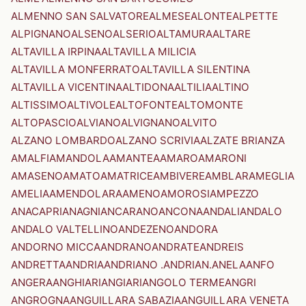
ALMENNO SAN SALVATORE
ALMESE
ALONTE
ALPETTE
ALPIGNANO
ALSENO
ALSERIO
ALTAMURA
ALTARE
ALTAVILLA IRPINA
ALTAVILLA MILICIA
ALTAVILLA MONFERRATO
ALTAVILLA SILENTINA
ALTAVILLA VICENTINA
ALTIDONA
ALTILIA
ALTINO
ALTISSIMO
ALTIVOLE
ALTOFONTE
ALTOMONTE
ALTOPASCIO
ALVIANO
ALVIGNANO
ALVITO
ALZANO LOMBARDO
ALZANO SCRIVIA
ALZATE BRIANZA
AMALFI
AMANDOLA
AMANTEA
AMARO
AMARONI
AMASENO
AMATO
AMATRICE
AMBIVERE
AMBLAR
AMEGLIA
AMELIA
AMENDOLARA
AMENO
AMOROSI
AMPEZZO
ANACAPRI
ANAGNI
ANCARANO
ANCONA
ANDALI
ANDALO
ANDALO VALTELLINO
ANDEZENO
ANDORA
ANDORNO MICCA
ANDRANO
ANDRATE
ANDREIS
ANDRETTA
ANDRIA
ANDRIANO .ANDRIAN.
ANELA
ANFO
ANGERA
ANGHIARI
ANGIARI
ANGOLO TERME
ANGRI
ANGROGNA
ANGUILLARA SABAZIA
ANGUILLARA VENETA