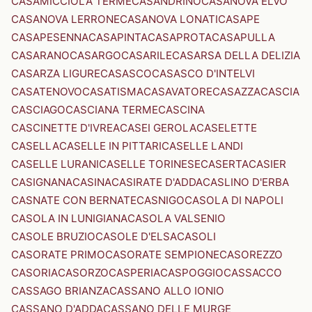
CASAMICCIOLA TERME
CASANDRINO
CASANOVA ELVO
CASANOVA LERRONE
CASANOVA LONATI
CASAPE
CASAPESENNA
CASAPINTA
CASAPROTA
CASAPULLA
CASARANO
CASARGO
CASARILE
CASARSA DELLA DELIZIA
CASARZA LIGURE
CASASCO
CASASCO D'INTELVI
CASATENOVO
CASATISMA
CASAVATORE
CASAZZA
CASCIA
CASCIAGO
CASCIANA TERME
CASCINA
CASCINETTE D'IVREA
CASEI GEROLA
CASELETTE
CASELLA
CASELLE IN PITTARI
CASELLE LANDI
CASELLE LURANI
CASELLE TORINESE
CASERTA
CASIER
CASIGNANA
CASINA
CASIRATE D'ADDA
CASLINO D'ERBA
CASNATE CON BERNATE
CASNIGO
CASOLA DI NAPOLI
CASOLA IN LUNIGIANA
CASOLA VALSENIO
CASOLE BRUZIO
CASOLE D'ELSA
CASOLI
CASORATE PRIMO
CASORATE SEMPIONE
CASOREZZO
CASORIA
CASORZO
CASPERIA
CASPOGGIO
CASSACCO
CASSAGO BRIANZA
CASSANO ALLO IONIO
CASSANO D'ADDA
CASSANO DELLE MURGE