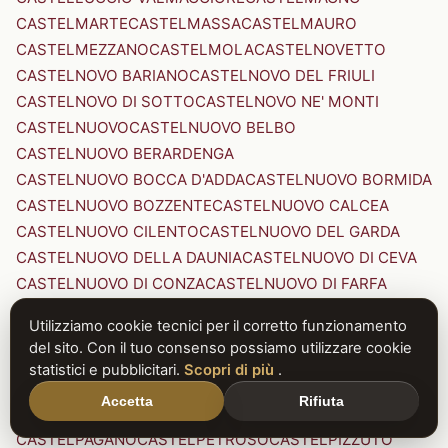
CASTELMARTE
CASTELMASSA
CASTELMAURO
CASTELMEZZANO
CASTELMOLA
CASTELNOVETTO
CASTELNOVO BARIANO
CASTELNOVO DEL FRIULI
CASTELNOVO DI SOTTO
CASTELNOVO NE' MONTI
CASTELNUOVO
CASTELNUOVO BELBO
CASTELNUOVO BERARDENGA
CASTELNUOVO BOCCA D'ADDA
CASTELNUOVO BORMIDA
CASTELNUOVO BOZZENTE
CASTELNUOVO CALCEA
CASTELNUOVO CILENTO
CASTELNUOVO DEL GARDA
CASTELNUOVO DELLA DAUNIA
CASTELNUOVO DI CEVA
CASTELNUOVO DI CONZA
CASTELNUOVO DI FARFA
CASTELNUOVO DI GARFAGNANA
Utilizziamo cookie tecnici per il corretto funzionamento
CASTELNUOVO DI PORTO
CASTELNUOVO DON BOSCO
del sito. Con il tuo consenso possiamo utilizzare cookie
CASTELNUOVO MAGRA
CASTELNUOVO NIGRA
statistici e pubblicitari.
Scopri di più
.
CASTELNUOVO PARANO
CASTELNUOVO RANGONE
Accetta
Rifiuta
CASTELNUOVO SCRIVIA
CASTELNUOVO VAL DI CECINA
CASTELPAGANO
CASTELPETROSO
CASTELPIZZUTO