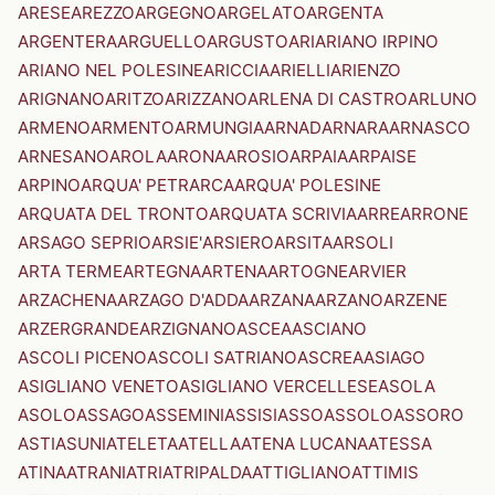
ARESE
AREZZO
ARGEGNO
ARGELATO
ARGENTA
ARGENTERA
ARGUELLO
ARGUSTO
ARI
ARIANO IRPINO
ARIANO NEL POLESINE
ARICCIA
ARIELLI
ARIENZO
ARIGNANO
ARITZO
ARIZZANO
ARLENA DI CASTRO
ARLUNO
ARMENO
ARMENTO
ARMUNGIA
ARNAD
ARNARA
ARNASCO
ARNESANO
AROLA
ARONA
AROSIO
ARPAIA
ARPAISE
ARPINO
ARQUA' PETRARCA
ARQUA' POLESINE
ARQUATA DEL TRONTO
ARQUATA SCRIVIA
ARRE
ARRONE
ARSAGO SEPRIO
ARSIE'
ARSIERO
ARSITA
ARSOLI
ARTA TERME
ARTEGNA
ARTENA
ARTOGNE
ARVIER
ARZACHENA
ARZAGO D'ADDA
ARZANA
ARZANO
ARZENE
ARZERGRANDE
ARZIGNANO
ASCEA
ASCIANO
ASCOLI PICENO
ASCOLI SATRIANO
ASCREA
ASIAGO
ASIGLIANO VENETO
ASIGLIANO VERCELLESE
ASOLA
ASOLO
ASSAGO
ASSEMINI
ASSISI
ASSO
ASSOLO
ASSORO
ASTI
ASUNI
ATELETA
ATELLA
ATENA LUCANA
ATESSA
ATINA
ATRANI
ATRI
ATRIPALDA
ATTIGLIANO
ATTIMIS