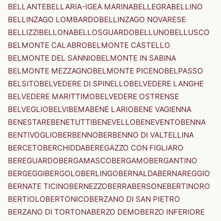
BELLANTE
BELLARIA-IGEA MARINA
BELLEGRA
BELLINO
BELLINZAGO LOMBARDO
BELLINZAGO NOVARESE
BELLIZZI
BELLONA
BELLOSGUARDO
BELLUNO
BELLUSCO
BELMONTE CALABRO
BELMONTE CASTELLO
BELMONTE DEL SANNIO
BELMONTE IN SABINA
BELMONTE MEZZAGNO
BELMONTE PICENO
BELPASSO
BELSITO
BELVEDERE DI SPINELLO
BELVEDERE LANGHE
BELVEDERE MARITTIMO
BELVEDERE OSTRENSE
BELVEGLIO
BELVI
BEMA
BENE LARIO
BENE VAGIENNA
BENESTARE
BENETUTTI
BENEVELLO
BENEVENTO
BENNA
BENTIVOGLIO
BERBENNO
BERBENNO DI VALTELLINA
BERCETO
BERCHIDDA
BEREGAZZO CON FIGLIARO
BEREGUARDO
BERGAMASCO
BERGAMO
BERGANTINO
BERGEGGI
BERGOLO
BERLINGO
BERNALDA
BERNAREGGIO
BERNATE TICINO
BERNEZZO
BERRA
BERSONE
BERTINORO
BERTIOLO
BERTONICO
BERZANO DI SAN PIETRO
BERZANO DI TORTONA
BERZO DEMO
BERZO INFERIORE