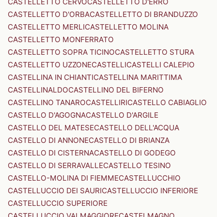
CASTELLETTO CERVO
CASTELLETTO D'ERRO
CASTELLETTO D'ORBA
CASTELLETTO DI BRANDUZZO
CASTELLETTO MERLI
CASTELLETTO MOLINA
CASTELLETTO MONFERRATO
CASTELLETTO SOPRA TICINO
CASTELLETTO STURA
CASTELLETTO UZZONE
CASTELLI
CASTELLI CALEPIO
CASTELLINA IN CHIANTI
CASTELLINA MARITTIMA
CASTELLINALDO
CASTELLINO DEL BIFERNO
CASTELLINO TANARO
CASTELLIRI
CASTELLO CABIAGLIO
CASTELLO D'AGOGNA
CASTELLO D'ARGILE
CASTELLO DEL MATESE
CASTELLO DELL'ACQUA
CASTELLO DI ANNONE
CASTELLO DI BRIANZA
CASTELLO DI CISTERNA
CASTELLO DI GODEGO
CASTELLO DI SERRAVALLE
CASTELLO TESINO
CASTELLO-MOLINA DI FIEMME
CASTELLUCCHIO
CASTELLUCCIO DEI SAURI
CASTELLUCCIO INFERIORE
CASTELLUCCIO SUPERIORE
CASTELLUCCIO VALMAGGIORE
CASTELMAGNO