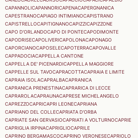
CAPANNOLI
CAPANNORI
CAPENA
CAPERGNANICA
CAPESTRANO
CAPIAGO INTIMIANO
CAPISTRANO
CAPISTRELLO
CAPITIGNANO
CAPIZZI
CAPIZZONE
CAPO D'ORLANDO
CAPO DI PONTE
CAPODIMONTE
CAPODRISE
CAPOLIVERI
CAPOLONA
CAPONAGO
CAPORCIANO
CAPOSELE
CAPOTERRA
CAPOVALLE
CAPPADOCIA
CAPPELLA CANTONE
CAPPELLA DE' PICENARDI
CAPPELLA MAGGIORE
CAPPELLE SUL TAVO
CAPRACOTTA
CAPRAIA E LIMITE
CAPRAIA ISOLA
CAPRALBA
CAPRANICA
CAPRANICA PRENESTINA
CAPRARICA DI LECCE
CAPRAROLA
CAPRAUNA
CAPRESE MICHELANGELO
CAPREZZO
CAPRI
CAPRI LEONE
CAPRIANA
CAPRIANO DEL COLLE
CAPRIATA D'ORBA
CAPRIATE SAN GERVASIO
CAPRIATI A VOLTURNO
CAPRIE
CAPRIGLIA IRPINA
CAPRIGLIO
CAPRILE
CAPRINO BERGAMASCO
CAPRINO VERONESE
CAPRIOLO