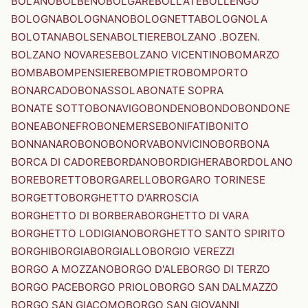
BOLANO
BOLBENO
BOLGARE
BOLLATE
BOLLENGO
BOLOGNA
BOLOGNANO
BOLOGNETTA
BOLOGNOLA
BOLOTANA
BOLSENA
BOLTIERE
BOLZANO .BOZEN.
BOLZANO NOVARESE
BOLZANO VICENTINO
BOMARZO
BOMBA
BOMPENSIERE
BOMPIETRO
BOMPORTO
BONARCADO
BONASSOLA
BONATE SOPRA
BONATE SOTTO
BONAVIGO
BONDENO
BONDO
BONDONE
BONEA
BONEFRO
BONEMERSE
BONIFATI
BONITO
BONNANARO
BONO
BONORVA
BONVICINO
BORBONA
BORCA DI CADORE
BORDANO
BORDIGHERA
BORDOLANO
BORE
BORETTO
BORGARELLO
BORGARO TORINESE
BORGETTO
BORGHETTO D'ARROSCIA
BORGHETTO DI BORBERA
BORGHETTO DI VARA
BORGHETTO LODIGIANO
BORGHETTO SANTO SPIRITO
BORGHI
BORGIA
BORGIALLO
BORGIO VEREZZI
BORGO A MOZZANO
BORGO D'ALE
BORGO DI TERZO
BORGO PACE
BORGO PRIOLO
BORGO SAN DALMAZZO
BORGO SAN GIACOMO
BORGO SAN GIOVANNI