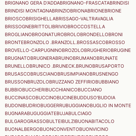
BRIGNANO GERA D'ADDA
BRIGNANO-FRASCATA
BRINDISI
BRINDISI MONTAGNA
BRINZIO
BRIONA
BRIONE
BRIONE
BRIOSCO
BRISIGHELLA
BRISSAGO-VALTRAVAGLIA
BRISSOGNE
BRITTOLI
BRIVIO
BROCCOSTELLA
BROGLIANO
BROGNATURO
BROLO
BRONDELLO
BRONI
BRONTE
BRONZOLO .BRANZOLL.
BROSSASCO
BROSSO
BROVELLO-CARPUGNINO
BROZOLO
BRUGHERIO
BRUGINE
BRUGNATO
BRUGNERA
BRUINO
BRUMANO
BRUNATE
BRUNELLO
BRUNICO .BRUNECK.
BRUNO
BRUSAPORTO
BRUSASCO
BRUSCIANO
BRUSIMPIANO
BRUSNENGO
BRUSSON
BRUZOLO
BRUZZANO ZEFFIRIO
BUBBIANO
BUBBIO
BUCCHERI
BUCCHIANICO
BUCCIANO
BUCCINASCO
BUCCINO
BUCINE
BUDDUSO'
BUDOIA
BUDONI
BUDRIO
BUGGERRU
BUGGIANO
BUGLIO IN MONTE
BUGNARA
BUGUGGIATE
BUJA
BULCIAGO
BULGAROGRASSO
BULTEI
BULZI
BUONABITACOLO
BUONALBERGO
BUONCONVENTO
BUONVICINO