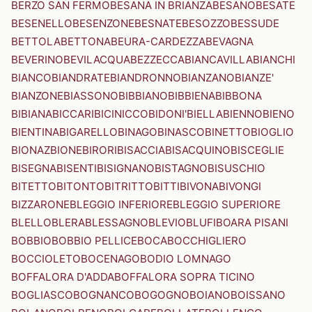
BERZO SAN FERMO
BESANA IN BRIANZA
BESANO
BESATE
BESENELLO
BESENZONE
BESNATE
BESOZZO
BESSUDE
BETTOLA
BETTONA
BEURA-CARDEZZA
BEVAGNA
BEVERINO
BEVILACQUA
BEZZECCA
BIANCAVILLA
BIANCHI
BIANCO
BIANDRATE
BIANDRONNO
BIANZANO
BIANZE'
BIANZONE
BIASSONO
BIBBIANO
BIBBIENA
BIBBONA
BIBIANA
BICCARI
BICINICCO
BIDONI'
BIELLA
BIENNO
BIENO
BIENTINA
BIGARELLO
BINAGO
BINASCO
BINETTO
BIOGLIO
BIONAZ
BIONE
BIRORI
BISACCIA
BISACQUINO
BISCEGLIE
BISEGNA
BISENTI
BISIGNANO
BISTAGNO
BISUSCHIO
BITETTO
BITONTO
BITRITTO
BITTI
BIVONA
BIVONGI
BIZZARONE
BLEGGIO INFERIORE
BLEGGIO SUPERIORE
BLELLO
BLERA
BLESSAGNO
BLEVIO
BLUFI
BOARA PISANI
BOBBIO
BOBBIO PELLICE
BOCA
BOCCHIGLIERO
BOCCIOLETO
BOCENAGO
BODIO LOMNAGO
BOFFALORA D'ADDA
BOFFALORA SOPRA TICINO
BOGLIASCO
BOGNANCO
BOGOGNO
BOIANO
BOISSANO