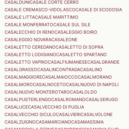
CASALDUNI
CASALE CORTE CERRO
CASALE CREMASCO-VIDOLASCO
CASALE DI SCODOSIA
CASALE LITTA
CASALE MARITTIMO
CASALE MONFERRATO
CASALE SUL SILE
CASALECCHIO DI RENO
CASALEGGIO BOIRO
CASALEGGIO NOVARA
CASALEONE
CASALETTO CEREDANO
CASALETTO DI SOPRA
CASALETTO LODIGIANO
CASALETTO SPARTANO
CASALETTO VAPRIO
CASALFIUMANESE
CASALGRANDE
CASALGRASSO
CASALINCONTRADA
CASALINO
CASALMAGGIORE
CASALMAIOCCO
CASALMORANO
CASALMORO
CASALNOCETO
CASALNUOVO DI NAPOLI
CASALNUOVO MONTEROTARO
CASALOLDO
CASALPUSTERLENGO
CASALROMANO
CASALSERUGO
CASALUCE
CASALVECCHIO DI PUGLIA
CASALVECCHIO SICULO
CASALVIERI
CASALVOLONE
CASALZUIGNO
CASAMARCIANO
CASAMASSIMA