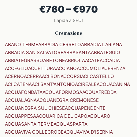
€760 – €970
Lapide a SEUI
Cremazione
ABANO TERME
ABBADIA CERRETO
ABBADIA LARIANA
ABBADIA SAN SALVATORE
ABBASANTA
ABBATEGGIO
ABBIATEGRASSO
ABETONE
ABRIOLA
ACATE
ACCADIA
ACCEGLIO
ACCETTURA
ACCIANO
ACCUMOLI
ACERENZA
ACERNO
ACERRA
ACI BONACCORSI
ACI CASTELLO
ACI CATENA
ACI SANT'ANTONIO
ACIREALE
ACQUACANINA
ACQUAFONDATA
ACQUAFORMOSA
ACQUAFREDDA
ACQUALAGNA
ACQUANEGRA CREMONESE
ACQUANEGRA SUL CHIESE
ACQUAPENDENTE
ACQUAPPESA
ACQUARICA DEL CAPO
ACQUARO
ACQUASANTA TERME
ACQUASPARTA
ACQUAVIVA COLLECROCE
ACQUAVIVA D'ISERNIA