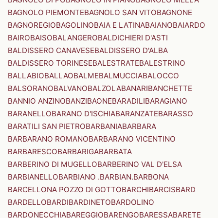
BAGNOLO PIEMONTE
BAGNOLO SAN VITO
BAGNONE
BAGNOREGIO
BAGOLINO
BAIA E LATINA
BAIANO
BAIARDO
BAIRO
BAISO
BALANGERO
BALDICHIERI D'ASTI
BALDISSERO CANAVESE
BALDISSERO D'ALBA
BALDISSERO TORINESE
BALESTRATE
BALESTRINO
BALLABIO
BALLAO
BALME
BALMUCCIA
BALOCCO
BALSORANO
BALVANO
BALZOLA
BANARI
BANCHETTE
BANNIO ANZINO
BANZI
BAONE
BARADILI
BARAGIANO
BARANELLO
BARANO D'ISCHIA
BARANZATE
BARASSO
BARATILI SAN PIETRO
BARBANIA
BARBARA
BARBARANO ROMANO
BARBARANO VICENTINO
BARBARESCO
BARBARIGA
BARBATA
BARBERINO DI MUGELLO
BARBERINO VAL D'ELSA
BARBIANELLO
BARBIANO .BARBIAN.
BARBONA
BARCELLONA POZZO DI GOTTO
BARCHI
BARCIS
BARD
BARDELLO
BARDI
BARDINETO
BARDOLINO
BARDONECCHIA
BAREGGIO
BARENGO
BARESSA
BARETE