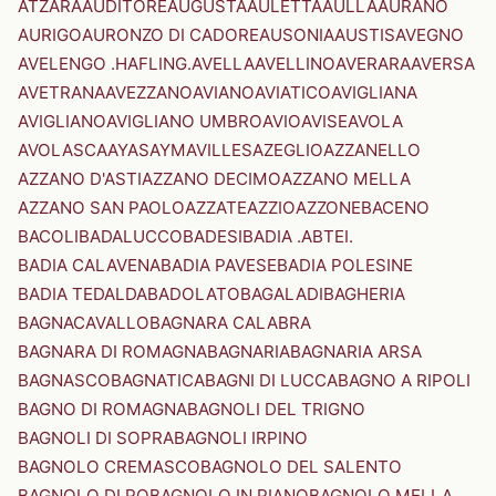
ATZARA
AUDITORE
AUGUSTA
AULETTA
AULLA
AURANO
AURIGO
AURONZO DI CADORE
AUSONIA
AUSTIS
AVEGNO
AVELENGO .HAFLING.
AVELLA
AVELLINO
AVERARA
AVERSA
AVETRANA
AVEZZANO
AVIANO
AVIATICO
AVIGLIANA
AVIGLIANO
AVIGLIANO UMBRO
AVIO
AVISE
AVOLA
AVOLASCA
AYAS
AYMAVILLES
AZEGLIO
AZZANELLO
AZZANO D'ASTI
AZZANO DECIMO
AZZANO MELLA
AZZANO SAN PAOLO
AZZATE
AZZIO
AZZONE
BACENO
BACOLI
BADALUCCO
BADESI
BADIA .ABTEI.
BADIA CALAVENA
BADIA PAVESE
BADIA POLESINE
BADIA TEDALDA
BADOLATO
BAGALADI
BAGHERIA
BAGNACAVALLO
BAGNARA CALABRA
BAGNARA DI ROMAGNA
BAGNARIA
BAGNARIA ARSA
BAGNASCO
BAGNATICA
BAGNI DI LUCCA
BAGNO A RIPOLI
BAGNO DI ROMAGNA
BAGNOLI DEL TRIGNO
BAGNOLI DI SOPRA
BAGNOLI IRPINO
BAGNOLO CREMASCO
BAGNOLO DEL SALENTO
BAGNOLO DI PO
BAGNOLO IN PIANO
BAGNOLO MELLA