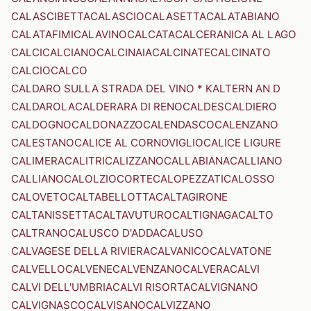
CALASCIBETTA
CALASCIO
CALASETTA
CALATABIANO
CALATAFIMI
CALAVINO
CALCATA
CALCERANICA AL LAGO
CALCI
CALCIANO
CALCINAIA
CALCINATE
CALCINATO
CALCIO
CALCO
CALDARO SULLA STRADA DEL VINO * KALTERN AN D
CALDAROLA
CALDERARA DI RENO
CALDES
CALDIERO
CALDOGNO
CALDONAZZO
CALENDASCO
CALENZANO
CALESTANO
CALICE AL CORNOVIGLIO
CALICE LIGURE
CALIMERA
CALITRI
CALIZZANO
CALLABIANA
CALLIANO
CALLIANO
CALOLZIOCORTE
CALOPEZZATI
CALOSSO
CALOVETO
CALTABELLOTTA
CALTAGIRONE
CALTANISSETTA
CALTAVUTURO
CALTIGNAGA
CALTO
CALTRANO
CALUSCO D'ADDA
CALUSO
CALVAGESE DELLA RIVIERA
CALVANICO
CALVATONE
CALVELLO
CALVENE
CALVENZANO
CALVERA
CALVI
CALVI DELL'UMBRIA
CALVI RISORTA
CALVIGNANO
CALVIGNASCO
CALVISANO
CALVIZZANO