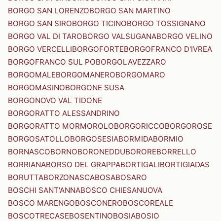
BORGO SAN LORENZO
BORGO SAN MARTINO
BORGO SAN SIRO
BORGO TICINO
BORGO TOSSIGNANO
BORGO VAL DI TARO
BORGO VALSUGANA
BORGO VELINO
BORGO VERCELLI
BORGOFORTE
BORGOFRANCO D'IVREA
BORGOFRANCO SUL PO
BORGOLAVEZZARO
BORGOMALE
BORGOMANERO
BORGOMARO
BORGOMASINO
BORGONE SUSA
BORGONOVO VAL TIDONE
BORGORATTO ALESSANDRINO
BORGORATTO MORMOROLO
BORGORICCO
BORGOROSE
BORGOSATOLLO
BORGOSESIA
BORMIDA
BORMIO
BORNASCO
BORNO
BORONEDDU
BORORE
BORRELLO
BORRIANA
BORSO DEL GRAPPA
BORTIGALI
BORTIGIADAS
BORUTTA
BORZONASCA
BOSA
BOSARO
BOSCHI SANT'ANNA
BOSCO CHIESANUOVA
BOSCO MARENGO
BOSCONERO
BOSCOREALE
BOSCOTRECASE
BOSENTINO
BOSIA
BOSIO