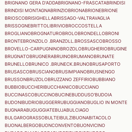
BRIGNANO GERA D'ADDA
BRIGNANO-FRASCATA
BRINDISI
BRINDISI MONTAGNA
BRINZIO
BRIONA
BRIONE
BRIONE
BRIOSCO
BRISIGHELLA
BRISSAGO-VALTRAVAGLIA
BRISSOGNE
BRITTOLI
BRIVIO
BROCCOSTELLA
BROGLIANO
BROGNATURO
BROLO
BRONDELLO
BRONI
BRONTE
BRONZOLO .BRANZOLL.
BROSSASCO
BROSSO
BROVELLO-CARPUGNINO
BROZOLO
BRUGHERIO
BRUGINE
BRUGNATO
BRUGNERA
BRUINO
BRUMANO
BRUNATE
BRUNELLO
BRUNICO .BRUNECK.
BRUNO
BRUSAPORTO
BRUSASCO
BRUSCIANO
BRUSIMPIANO
BRUSNENGO
BRUSSON
BRUZOLO
BRUZZANO ZEFFIRIO
BUBBIANO
BUBBIO
BUCCHERI
BUCCHIANICO
BUCCIANO
BUCCINASCO
BUCCINO
BUCINE
BUDDUSO'
BUDOIA
BUDONI
BUDRIO
BUGGERRU
BUGGIANO
BUGLIO IN MONTE
BUGNARA
BUGUGGIATE
BUJA
BULCIAGO
BULGAROGRASSO
BULTEI
BULZI
BUONABITACOLO
BUONALBERGO
BUONCONVENTO
BUONVICINO