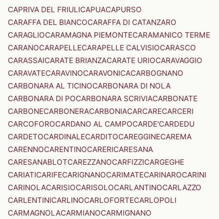
CAPRIVA DEL FRIULI
CAPUA
CAPURSO
CARAFFA DEL BIANCO
CARAFFA DI CATANZARO
CARAGLIO
CARAMAGNA PIEMONTE
CARAMANICO TERME
CARANO
CARAPELLE
CARAPELLE CALVISIO
CARASCO
CARASSAI
CARATE BRIANZA
CARATE URIO
CARAVAGGIO
CARAVATE
CARAVINO
CARAVONICA
CARBOGNANO
CARBONARA AL TICINO
CARBONARA DI NOLA
CARBONARA DI PO
CARBONARA SCRIVIA
CARBONATE
CARBONE
CARBONERA
CARBONIA
CARCARE
CARCERI
CARCOFORO
CARDANO AL CAMPO
CARDE'
CARDEDU
CARDETO
CARDINALE
CARDITO
CAREGGINE
CAREMA
CARENNO
CARENTINO
CARERI
CARESANA
CARESANABLOT
CAREZZANO
CARFIZZI
CARGEGHE
CARIATI
CARIFE
CARIGNANO
CARIMATE
CARINARO
CARINI
CARINOLA
CARISIO
CARISOLO
CARLANTINO
CARLAZZO
CARLENTINI
CARLINO
CARLOFORTE
CARLOPOLI
CARMAGNOLA
CARMIANO
CARMIGNANO