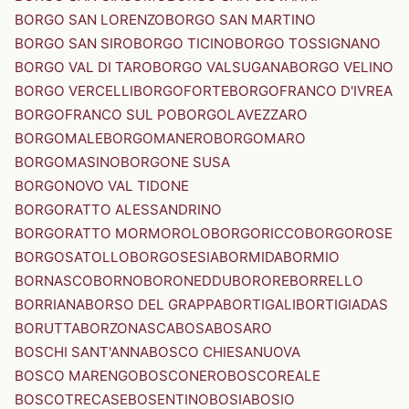
BORGO SAN LORENZO
BORGO SAN MARTINO
BORGO SAN SIRO
BORGO TICINO
BORGO TOSSIGNANO
BORGO VAL DI TARO
BORGO VALSUGANA
BORGO VELINO
BORGO VERCELLI
BORGOFORTE
BORGOFRANCO D'IVREA
BORGOFRANCO SUL PO
BORGOLAVEZZARO
BORGOMALE
BORGOMANERO
BORGOMARO
BORGOMASINO
BORGONE SUSA
BORGONOVO VAL TIDONE
BORGORATTO ALESSANDRINO
BORGORATTO MORMOROLO
BORGORICCO
BORGOROSE
BORGOSATOLLO
BORGOSESIA
BORMIDA
BORMIO
BORNASCO
BORNO
BORONEDDU
BORORE
BORRELLO
BORRIANA
BORSO DEL GRAPPA
BORTIGALI
BORTIGIADAS
BORUTTA
BORZONASCA
BOSA
BOSARO
BOSCHI SANT'ANNA
BOSCO CHIESANUOVA
BOSCO MARENGO
BOSCONERO
BOSCOREALE
BOSCOTRECASE
BOSENTINO
BOSIA
BOSIO