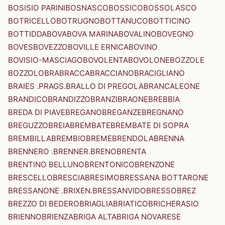
BOSISIO PARINI
BOSNASCO
BOSSICO
BOSSOLASCO
BOTRICELLO
BOTRUGNO
BOTTANUCO
BOTTICINO
BOTTIDDA
BOVA
BOVA MARINA
BOVALINO
BOVEGNO
BOVES
BOVEZZO
BOVILLE ERNICA
BOVINO
BOVISIO-MASCIAGO
BOVOLENTA
BOVOLONE
BOZZOLE
BOZZOLO
BRA
BRACCA
BRACCIANO
BRACIGLIANO
BRAIES .PRAGS.
BRALLO DI PREGOLA
BRANCALEONE
BRANDICO
BRANDIZZO
BRANZI
BRAONE
BREBBIA
BREDA DI PIAVE
BREGANO
BREGANZE
BREGNANO
BREGUZZO
BREIA
BREMBATE
BREMBATE DI SOPRA
BREMBILLA
BREMBIO
BREME
BRENDOLA
BRENNA
BRENNERO .BRENNER.
BRENO
BRENTA
BRENTINO BELLUNO
BRENTONICO
BRENZONE
BRESCELLO
BRESCIA
BRESIMO
BRESSANA BOTTARONE
BRESSANONE .BRIXEN.
BRESSANVIDO
BRESSO
BREZ
BREZZO DI BEDERO
BRIAGLIA
BRIATICO
BRICHERASIO
BRIENNO
BRIENZA
BRIGA ALTA
BRIGA NOVARESE