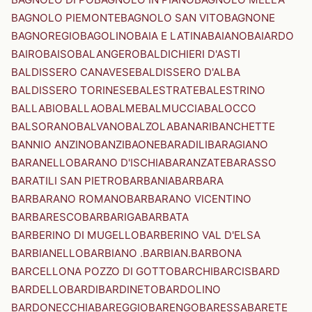
BAGNOLO PIEMONTE
BAGNOLO SAN VITO
BAGNONE
BAGNOREGIO
BAGOLINO
BAIA E LATINA
BAIANO
BAIARDO
BAIRO
BAISO
BALANGERO
BALDICHIERI D'ASTI
BALDISSERO CANAVESE
BALDISSERO D'ALBA
BALDISSERO TORINESE
BALESTRATE
BALESTRINO
BALLABIO
BALLAO
BALME
BALMUCCIA
BALOCCO
BALSORANO
BALVANO
BALZOLA
BANARI
BANCHETTE
BANNIO ANZINO
BANZI
BAONE
BARADILI
BARAGIANO
BARANELLO
BARANO D'ISCHIA
BARANZATE
BARASSO
BARATILI SAN PIETRO
BARBANIA
BARBARA
BARBARANO ROMANO
BARBARANO VICENTINO
BARBARESCO
BARBARIGA
BARBATA
BARBERINO DI MUGELLO
BARBERINO VAL D'ELSA
BARBIANELLO
BARBIANO .BARBIAN.
BARBONA
BARCELLONA POZZO DI GOTTO
BARCHI
BARCIS
BARD
BARDELLO
BARDI
BARDINETO
BARDOLINO
BARDONECCHIA
BAREGGIO
BARENGO
BARESSA
BARETE