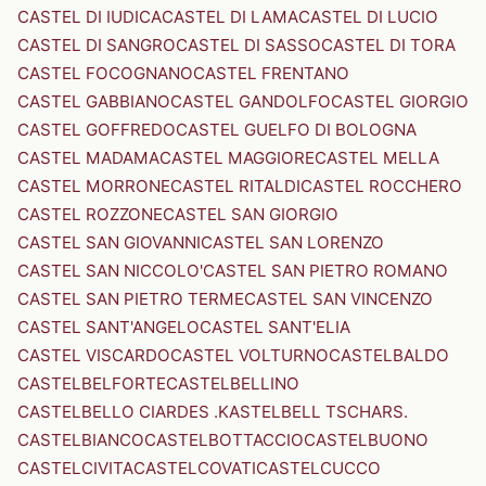
CASTEL DI IUDICA
CASTEL DI LAMA
CASTEL DI LUCIO
CASTEL DI SANGRO
CASTEL DI SASSO
CASTEL DI TORA
CASTEL FOCOGNANO
CASTEL FRENTANO
CASTEL GABBIANO
CASTEL GANDOLFO
CASTEL GIORGIO
CASTEL GOFFREDO
CASTEL GUELFO DI BOLOGNA
CASTEL MADAMA
CASTEL MAGGIORE
CASTEL MELLA
CASTEL MORRONE
CASTEL RITALDI
CASTEL ROCCHERO
CASTEL ROZZONE
CASTEL SAN GIORGIO
CASTEL SAN GIOVANNI
CASTEL SAN LORENZO
CASTEL SAN NICCOLO'
CASTEL SAN PIETRO ROMANO
CASTEL SAN PIETRO TERME
CASTEL SAN VINCENZO
CASTEL SANT'ANGELO
CASTEL SANT'ELIA
CASTEL VISCARDO
CASTEL VOLTURNO
CASTELBALDO
CASTELBELFORTE
CASTELBELLINO
CASTELBELLO CIARDES .KASTELBELL TSCHARS.
CASTELBIANCO
CASTELBOTTACCIO
CASTELBUONO
CASTELCIVITA
CASTELCOVATI
CASTELCUCCO