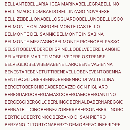
BELLANTE
BELLARIA-IGEA MARINA
BELLEGRA
BELLINO
BELLINZAGO LOMBARDO
BELLINZAGO NOVARESE
BELLIZZI
BELLONA
BELLOSGUARDO
BELLUNO
BELLUSCO
BELMONTE CALABRO
BELMONTE CASTELLO
BELMONTE DEL SANNIO
BELMONTE IN SABINA
BELMONTE MEZZAGNO
BELMONTE PICENO
BELPASSO
BELSITO
BELVEDERE DI SPINELLO
BELVEDERE LANGHE
BELVEDERE MARITTIMO
BELVEDERE OSTRENSE
BELVEGLIO
BELVI
BEMA
BENE LARIO
BENE VAGIENNA
BENESTARE
BENETUTTI
BENEVELLO
BENEVENTO
BENNA
BENTIVOGLIO
BERBENNO
BERBENNO DI VALTELLINA
BERCETO
BERCHIDDA
BEREGAZZO CON FIGLIARO
BEREGUARDO
BERGAMASCO
BERGAMO
BERGANTINO
BERGEGGI
BERGOLO
BERLINGO
BERNALDA
BERNAREGGIO
BERNATE TICINO
BERNEZZO
BERRA
BERSONE
BERTINORO
BERTIOLO
BERTONICO
BERZANO DI SAN PIETRO
BERZANO DI TORTONA
BERZO DEMO
BERZO INFERIORE