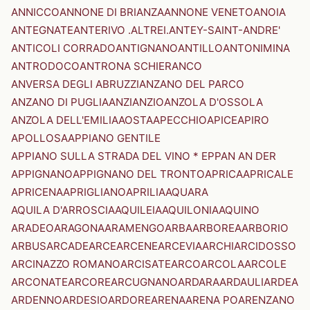
ANNICCO
ANNONE DI BRIANZA
ANNONE VENETO
ANOIA
ANTEGNATE
ANTERIVO .ALTREI.
ANTEY-SAINT-ANDRE'
ANTICOLI CORRADO
ANTIGNANO
ANTILLO
ANTONIMINA
ANTRODOCO
ANTRONA SCHIERANCO
ANVERSA DEGLI ABRUZZI
ANZANO DEL PARCO
ANZANO DI PUGLIA
ANZI
ANZIO
ANZOLA D'OSSOLA
ANZOLA DELL'EMILIA
AOSTA
APECCHIO
APICE
APIRO
APOLLOSA
APPIANO GENTILE
APPIANO SULLA STRADA DEL VINO * EPPAN AN DER
APPIGNANO
APPIGNANO DEL TRONTO
APRICA
APRICALE
APRICENA
APRIGLIANO
APRILIA
AQUARA
AQUILA D'ARROSCIA
AQUILEIA
AQUILONIA
AQUINO
ARADEO
ARAGONA
ARAMENGO
ARBA
ARBOREA
ARBORIO
ARBUS
ARCADE
ARCE
ARCENE
ARCEVIA
ARCHI
ARCIDOSSO
ARCINAZZO ROMANO
ARCISATE
ARCO
ARCOLA
ARCOLE
ARCONATE
ARCORE
ARCUGNANO
ARDARA
ARDAULI
ARDEA
ARDENNO
ARDESIO
ARDORE
ARENA
ARENA PO
ARENZANO