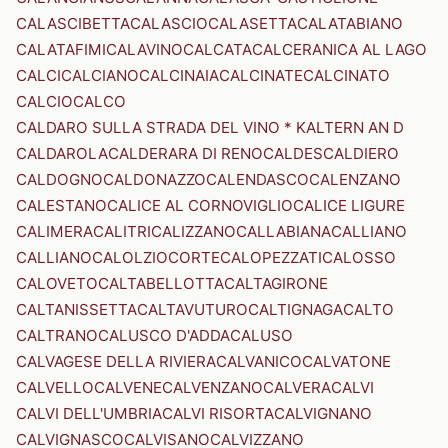
CALASCIBETTA
CALASCIO
CALASETTA
CALATABIANO
CALATAFIMI
CALAVINO
CALCATA
CALCERANICA AL LAGO
CALCI
CALCIANO
CALCINAIA
CALCINATE
CALCINATO
CALCIO
CALCO
CALDARO SULLA STRADA DEL VINO * KALTERN AN D
CALDAROLA
CALDERARA DI RENO
CALDES
CALDIERO
CALDOGNO
CALDONAZZO
CALENDASCO
CALENZANO
CALESTANO
CALICE AL CORNOVIGLIO
CALICE LIGURE
CALIMERA
CALITRI
CALIZZANO
CALLABIANA
CALLIANO
CALLIANO
CALOLZIOCORTE
CALOPEZZATI
CALOSSO
CALOVETO
CALTABELLOTTA
CALTAGIRONE
CALTANISSETTA
CALTAVUTURO
CALTIGNAGA
CALTO
CALTRANO
CALUSCO D'ADDA
CALUSO
CALVAGESE DELLA RIVIERA
CALVANICO
CALVATONE
CALVELLO
CALVENE
CALVENZANO
CALVERA
CALVI
CALVI DELL'UMBRIA
CALVI RISORTA
CALVIGNANO
CALVIGNASCO
CALVISANO
CALVIZZANO