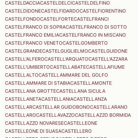
CASTELDACCIA
CASTELDELCI
CASTELDELFINO
CASTELDIDONE
CASTELFIDARDO
CASTELFIORENTINO
CASTELFONDO
CASTELFORTE
CASTELFRANCI
CASTELFRANCO DI SOPRA
CASTELFRANCO DI SOTTO
CASTELFRANCO EMILIA
CASTELFRANCO IN MISCANO
CASTELFRANCO VENETO
CASTELGOMBERTO
CASTELGRANDE
CASTELGUGLIELMO
CASTELGUIDONE
CASTELL'ALFERO
CASTELL'ARQUATO
CASTELL'AZZARA
CASTELL'UMBERTO
CASTELLABATE
CASTELLAFIUME
CASTELLALTO
CASTELLAMMARE DEL GOLFO
CASTELLAMMARE DI STABIA
CASTELLAMONTE
CASTELLANA GROTTE
CASTELLANA SICULA
CASTELLANETA
CASTELLANIA
CASTELLANZA
CASTELLAR
CASTELLAR GUIDOBONO
CASTELLARANO
CASTELLARO
CASTELLAVAZZO
CASTELLAZZO BORMIDA
CASTELLAZZO NOVARESE
CASTELLEONE
CASTELLEONE DI SUASA
CASTELLERO