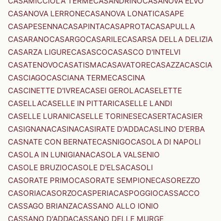
CASAMICCIOLA TERME
CASANDRINO
CASANOVA ELVO
CASANOVA LERRONE
CASANOVA LONATI
CASAPE
CASAPESENNA
CASAPINTA
CASAPROTA
CASAPULLA
CASARANO
CASARGO
CASARILE
CASARSA DELLA DELIZIA
CASARZA LIGURE
CASASCO
CASASCO D'INTELVI
CASATENOVO
CASATISMA
CASAVATORE
CASAZZA
CASCIA
CASCIAGO
CASCIANA TERME
CASCINA
CASCINETTE D'IVREA
CASEI GEROLA
CASELETTE
CASELLA
CASELLE IN PITTARI
CASELLE LANDI
CASELLE LURANI
CASELLE TORINESE
CASERTA
CASIER
CASIGNANA
CASINA
CASIRATE D'ADDA
CASLINO D'ERBA
CASNATE CON BERNATE
CASNIGO
CASOLA DI NAPOLI
CASOLA IN LUNIGIANA
CASOLA VALSENIO
CASOLE BRUZIO
CASOLE D'ELSA
CASOLI
CASORATE PRIMO
CASORATE SEMPIONE
CASOREZZO
CASORIA
CASORZO
CASPERIA
CASPOGGIO
CASSACCO
CASSAGO BRIANZA
CASSANO ALLO IONIO
CASSANO D'ADDA
CASSANO DELLE MURGE