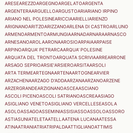
ARESE
AREZZO
ARGEGNO
ARGELATO
ARGENTA
ARGENTERA
ARGUELLO
ARGUSTO
ARI
ARIANO IRPINO
ARIANO NEL POLESINE
ARICCIA
ARIELLI
ARIENZO
ARIGNANO
ARITZO
ARIZZANO
ARLENA DI CASTRO
ARLUNO
ARMENO
ARMENTO
ARMUNGIA
ARNAD
ARNARA
ARNASCO
ARNESANO
AROLA
ARONA
AROSIO
ARPAIA
ARPAISE
ARPINO
ARQUA' PETRARCA
ARQUA' POLESINE
ARQUATA DEL TRONTO
ARQUATA SCRIVIA
ARRE
ARRONE
ARSAGO SEPRIO
ARSIE'
ARSIERO
ARSITA
ARSOLI
ARTA TERME
ARTEGNA
ARTENA
ARTOGNE
ARVIER
ARZACHENA
ARZAGO D'ADDA
ARZANA
ARZANO
ARZENE
ARZERGRANDE
ARZIGNANO
ASCEA
ASCIANO
ASCOLI PICENO
ASCOLI SATRIANO
ASCREA
ASIAGO
ASIGLIANO VENETO
ASIGLIANO VERCELLESE
ASOLA
ASOLO
ASSAGO
ASSEMINI
ASSISI
ASSO
ASSOLO
ASSORO
ASTI
ASUNI
ATELETA
ATELLA
ATENA LUCANA
ATESSA
ATINA
ATRANI
ATRI
ATRIPALDA
ATTIGLIANO
ATTIMIS