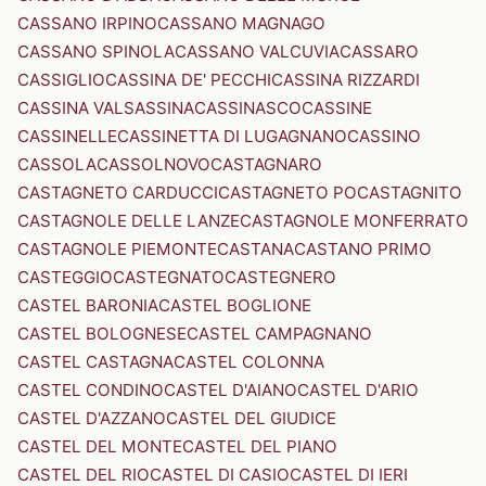
CASSANO IRPINO
CASSANO MAGNAGO
CASSANO SPINOLA
CASSANO VALCUVIA
CASSARO
CASSIGLIO
CASSINA DE' PECCHI
CASSINA RIZZARDI
CASSINA VALSASSINA
CASSINASCO
CASSINE
CASSINELLE
CASSINETTA DI LUGAGNANO
CASSINO
CASSOLA
CASSOLNOVO
CASTAGNARO
CASTAGNETO CARDUCCI
CASTAGNETO PO
CASTAGNITO
CASTAGNOLE DELLE LANZE
CASTAGNOLE MONFERRATO
CASTAGNOLE PIEMONTE
CASTANA
CASTANO PRIMO
CASTEGGIO
CASTEGNATO
CASTEGNERO
CASTEL BARONIA
CASTEL BOGLIONE
CASTEL BOLOGNESE
CASTEL CAMPAGNANO
CASTEL CASTAGNA
CASTEL COLONNA
CASTEL CONDINO
CASTEL D'AIANO
CASTEL D'ARIO
CASTEL D'AZZANO
CASTEL DEL GIUDICE
CASTEL DEL MONTE
CASTEL DEL PIANO
CASTEL DEL RIO
CASTEL DI CASIO
CASTEL DI IERI