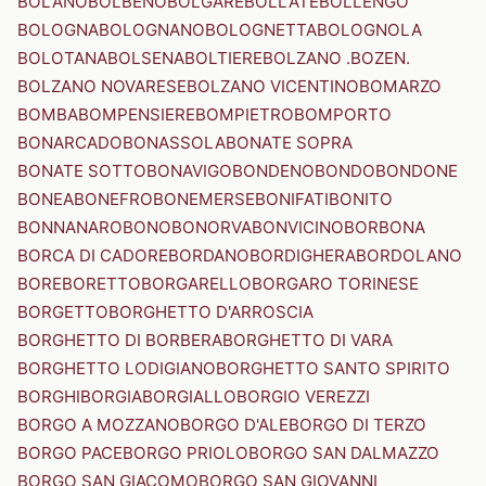
BOLANO
BOLBENO
BOLGARE
BOLLATE
BOLLENGO
BOLOGNA
BOLOGNANO
BOLOGNETTA
BOLOGNOLA
BOLOTANA
BOLSENA
BOLTIERE
BOLZANO .BOZEN.
BOLZANO NOVARESE
BOLZANO VICENTINO
BOMARZO
BOMBA
BOMPENSIERE
BOMPIETRO
BOMPORTO
BONARCADO
BONASSOLA
BONATE SOPRA
BONATE SOTTO
BONAVIGO
BONDENO
BONDO
BONDONE
BONEA
BONEFRO
BONEMERSE
BONIFATI
BONITO
BONNANARO
BONO
BONORVA
BONVICINO
BORBONA
BORCA DI CADORE
BORDANO
BORDIGHERA
BORDOLANO
BORE
BORETTO
BORGARELLO
BORGARO TORINESE
BORGETTO
BORGHETTO D'ARROSCIA
BORGHETTO DI BORBERA
BORGHETTO DI VARA
BORGHETTO LODIGIANO
BORGHETTO SANTO SPIRITO
BORGHI
BORGIA
BORGIALLO
BORGIO VEREZZI
BORGO A MOZZANO
BORGO D'ALE
BORGO DI TERZO
BORGO PACE
BORGO PRIOLO
BORGO SAN DALMAZZO
BORGO SAN GIACOMO
BORGO SAN GIOVANNI