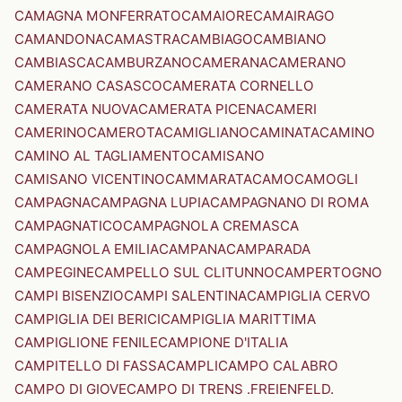
CAMAGNA MONFERRATO
CAMAIORE
CAMAIRAGO
CAMANDONA
CAMASTRA
CAMBIAGO
CAMBIANO
CAMBIASCA
CAMBURZANO
CAMERANA
CAMERANO
CAMERANO CASASCO
CAMERATA CORNELLO
CAMERATA NUOVA
CAMERATA PICENA
CAMERI
CAMERINO
CAMEROTA
CAMIGLIANO
CAMINATA
CAMINO
CAMINO AL TAGLIAMENTO
CAMISANO
CAMISANO VICENTINO
CAMMARATA
CAMO
CAMOGLI
CAMPAGNA
CAMPAGNA LUPIA
CAMPAGNANO DI ROMA
CAMPAGNATICO
CAMPAGNOLA CREMASCA
CAMPAGNOLA EMILIA
CAMPANA
CAMPARADA
CAMPEGINE
CAMPELLO SUL CLITUNNO
CAMPERTOGNO
CAMPI BISENZIO
CAMPI SALENTINA
CAMPIGLIA CERVO
CAMPIGLIA DEI BERICI
CAMPIGLIA MARITTIMA
CAMPIGLIONE FENILE
CAMPIONE D'ITALIA
CAMPITELLO DI FASSA
CAMPLI
CAMPO CALABRO
CAMPO DI GIOVE
CAMPO DI TRENS .FREIENFELD.