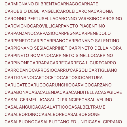
CARMIGNANO DI BRENTA
CARNAGO
CARNATE
CAROBBIO DEGLI ANGELI
CAROLEI
CARONA
CARONIA
CARONNO PERTUSELLA
CARONNO VARESINO
CAROSINO
CAROVIGNO
CAROVILLI
CARPANETO PIACENTINO
CARPANZANO
CARPASIO
CARPEGNA
CARPENEDOLO
CARPENETO
CARPI
CARPIANO
CARPIGNANO SALENTINO
CARPIGNANO SESIA
CARPINETI
CARPINETO DELLA NORA
CARPINETO ROMANO
CARPINETO SINELLO
CARPINO
CARPINONE
CARRARA
CARRE'
CARREGA LIGURE
CARRO
CARRODANO
CARROSIO
CARRU'
CARSOLI
CARTIGLIANO
CARTIGNANO
CARTOCETO
CARTOSIO
CARTURA
CARUGATE
CARUGO
CARUNCHIO
CARVICO
CARZANO
CASABONA
CASACALENDA
CASACANDITELLA
CASAGIOVE
CASAL CERMELLI
CASAL DI PRINCIPE
CASAL VELINO
CASALANGUIDA
CASALATTICO
CASALBELTRAME
CASALBORDINO
CASALBORE
CASALBORGONE
CASALBUONO
CASALBUTTANO ED UNITI
CASALCIPRANO