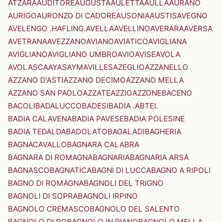
ATZARA
AUDITORE
AUGUSTA
AULETTA
AULLA
AURANO
AURIGO
AURONZO DI CADORE
AUSONIA
AUSTIS
AVEGNO
AVELENGO .HAFLING.
AVELLA
AVELLINO
AVERARA
AVERSA
AVETRANA
AVEZZANO
AVIANO
AVIATICO
AVIGLIANA
AVIGLIANO
AVIGLIANO UMBRO
AVIO
AVISE
AVOLA
AVOLASCA
AYAS
AYMAVILLES
AZEGLIO
AZZANELLO
AZZANO D'ASTI
AZZANO DECIMO
AZZANO MELLA
AZZANO SAN PAOLO
AZZATE
AZZIO
AZZONE
BACENO
BACOLI
BADALUCCO
BADESI
BADIA .ABTEI.
BADIA CALAVENA
BADIA PAVESE
BADIA POLESINE
BADIA TEDALDA
BADOLATO
BAGALADI
BAGHERIA
BAGNACAVALLO
BAGNARA CALABRA
BAGNARA DI ROMAGNA
BAGNARIA
BAGNARIA ARSA
BAGNASCO
BAGNATICA
BAGNI DI LUCCA
BAGNO A RIPOLI
BAGNO DI ROMAGNA
BAGNOLI DEL TRIGNO
BAGNOLI DI SOPRA
BAGNOLI IRPINO
BAGNOLO CREMASCO
BAGNOLO DEL SALENTO
BAGNOLO DI PO
BAGNOLO IN PIANO
BAGNOLO MELLA