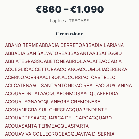
€860 – €1.090
Lapide a TRECASE
Cremazione
ABANO TERME
ABBADIA CERRETO
ABBADIA LARIANA
ABBADIA SAN SALVATORE
ABBASANTA
ABBATEGGIO
ABBIATEGRASSO
ABETONE
ABRIOLA
ACATE
ACCADIA
ACCEGLIO
ACCETTURA
ACCIANO
ACCUMOLI
ACERENZA
ACERNO
ACERRA
ACI BONACCORSI
ACI CASTELLO
ACI CATENA
ACI SANT'ANTONIO
ACIREALE
ACQUACANINA
ACQUAFONDATA
ACQUAFORMOSA
ACQUAFREDDA
ACQUALAGNA
ACQUANEGRA CREMONESE
ACQUANEGRA SUL CHIESE
ACQUAPENDENTE
ACQUAPPESA
ACQUARICA DEL CAPO
ACQUARO
ACQUASANTA TERME
ACQUASPARTA
ACQUAVIVA COLLECROCE
ACQUAVIVA D'ISERNIA