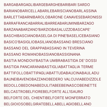
BARGA
BARGAGLI
BARGE
BARGHE
BARI
BARI SARDO
BARIANO
BARICELLA
BARILE
BARISCIANO
BARLASSINA
BARLETTA
BARNI
BAROLO
BARONE CANAVESE
BARONISSI
BARRAFRANCA
BARRALI
BARREA
BARUMINI
BARZAGO
BARZANA
BARZANO'
BARZIO
BASALUZZO
BASCAPE'
BASCHI
BASCIANO
BASELGA DI PINE'
BASELICE
BASIANO
BASICO'
BASIGLIO
BASILIANO
BASSANO BRESCIANO
BASSANO DEL GRAPPA
BASSANO IN TEVERINA
BASSANO ROMANO
BASSIANO
BASSIGNANA
BASTIA MONDOVI'
BASTIA UMBRA
BASTIDA DE' DOSSI
BASTIDA PANCARANA
BASTIGLIA
BATTAGLIA TERME
BATTIFOLLO
BATTIPAGLIA
BATTUDA
BAUCINA
BAULADU
BAUNEI
BAVENO
BAZZANO
BEDERO VALCUVIA
BEDIZZOLE
BEDOLLO
BEDONIA
BEDULITA
BEE
BEINASCO
BEINETTE
BELCASTRO
BELFIORE
BELFORTE ALL'ISAURO
BELFORTE DEL CHIENTI
BELFORTE MONFERRATO
BELGIOIOSO
BELGIRATE
BELLA
BELLAGIO
BELLANO