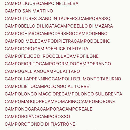
CAMPO LIGURE
CAMPO NELL'ELBA
CAMPO SAN MARTINO
CAMPO TURES .SAND IN TAUFERS.
CAMPOBASSO
CAMPOBELLO DI LICATA
CAMPOBELLO DI MAZARA
CAMPOCHIARO
CAMPODARSEGO
CAMPODENNO
CAMPODIMELE
CAMPODIPIETRA
CAMPODOLCINO
CAMPODORO
CAMPOFELICE DI FITALIA
CAMPOFELICE DI ROCCELLA
CAMPOFILONE
CAMPOFIORITO
CAMPOFORMIDO
CAMPOFRANCO
CAMPOGALLIANO
CAMPOLATTARO
CAMPOLI APPENNINO
CAMPOLI DEL MONTE TABURNO
CAMPOLIETO
CAMPOLONGO AL TORRE
CAMPOLONGO MAGGIORE
CAMPOLONGO SUL BRENTA
CAMPOMAGGIORE
CAMPOMARINO
CAMPOMORONE
CAMPONOGARA
CAMPORA
CAMPOREALE
CAMPORGIANO
CAMPOROSSO
CAMPOROTONDO DI FIASTRONE