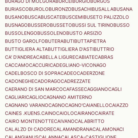
BURAGO DI MOLGORA
BURCEI
BURGIO
BURGOS
BURIASCO
BUROLO
BURONZO
BUSACHI
BUSALLA
BUSANA
BUSANO
BUSCA
BUSCATE
BUSCEMI
BUSETO PALIZZOLO
BUSNAGO
BUSSERO
BUSSETO
BUSSI SUL TIRINO
BUSSO
BUSSOLENGO
BUSSOLENO
BUSTO ARSIZIO
BUSTO GAROLFO
BUTERA
BUTI
BUTTAPIETRA
BUTTIGLIERA ALTA
BUTTIGLIERA D'ASTI
BUTTRIO
CA' D'ANDREA
CABELLA LIGURE
CABIATE
CABRAS
CACCAMO
CACCURI
CADEGLIANO-VICONAGO
CADELBOSCO DI SOPRA
CADEO
CADERZONE
CADONEGHE
CADORAGO
CADREZZATE
CAERANO DI SAN MARCO
CAFASSE
CAGGIANO
CAGLI
CAGLIARI
CAGLIO
CAGNANO AMITERNO
CAGNANO VARANO
CAGNO
CAGNO'
CAIANELLO
CAIAZZO
CAINES .KUENS.
CAINO
CAIOLO
CAIRANO
CAIRATE
CAIRO MONTENOTTE
CAIVANO
CALABRITTO
CALALZO DI CADORE
CALAMANDRANA
CALAMONACI
CALANGIANUS
CALANNA
CALASCA-CASTIGLIONE