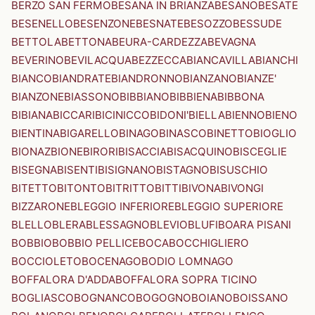
BERZO SAN FERMO
BESANA IN BRIANZA
BESANO
BESATE
BESENELLO
BESENZONE
BESNATE
BESOZZO
BESSUDE
BETTOLA
BETTONA
BEURA-CARDEZZA
BEVAGNA
BEVERINO
BEVILACQUA
BEZZECCA
BIANCAVILLA
BIANCHI
BIANCO
BIANDRATE
BIANDRONNO
BIANZANO
BIANZE'
BIANZONE
BIASSONO
BIBBIANO
BIBBIENA
BIBBONA
BIBIANA
BICCARI
BICINICCO
BIDONI'
BIELLA
BIENNO
BIENO
BIENTINA
BIGARELLO
BINAGO
BINASCO
BINETTO
BIOGLIO
BIONAZ
BIONE
BIRORI
BISACCIA
BISACQUINO
BISCEGLIE
BISEGNA
BISENTI
BISIGNANO
BISTAGNO
BISUSCHIO
BITETTO
BITONTO
BITRITTO
BITTI
BIVONA
BIVONGI
BIZZARONE
BLEGGIO INFERIORE
BLEGGIO SUPERIORE
BLELLO
BLERA
BLESSAGNO
BLEVIO
BLUFI
BOARA PISANI
BOBBIO
BOBBIO PELLICE
BOCA
BOCCHIGLIERO
BOCCIOLETO
BOCENAGO
BODIO LOMNAGO
BOFFALORA D'ADDA
BOFFALORA SOPRA TICINO
BOGLIASCO
BOGNANCO
BOGOGNO
BOIANO
BOISSANO