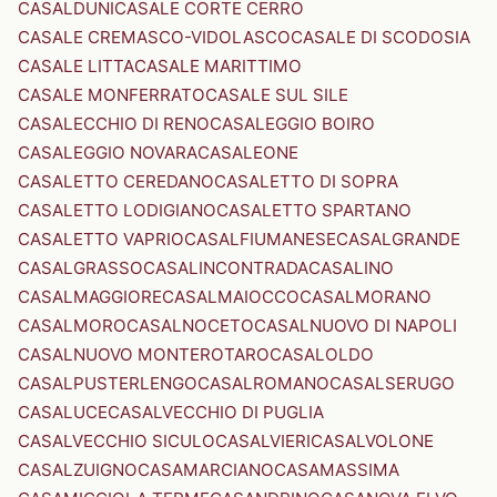
CASALDUNI
CASALE CORTE CERRO
CASALE CREMASCO-VIDOLASCO
CASALE DI SCODOSIA
CASALE LITTA
CASALE MARITTIMO
CASALE MONFERRATO
CASALE SUL SILE
CASALECCHIO DI RENO
CASALEGGIO BOIRO
CASALEGGIO NOVARA
CASALEONE
CASALETTO CEREDANO
CASALETTO DI SOPRA
CASALETTO LODIGIANO
CASALETTO SPARTANO
CASALETTO VAPRIO
CASALFIUMANESE
CASALGRANDE
CASALGRASSO
CASALINCONTRADA
CASALINO
CASALMAGGIORE
CASALMAIOCCO
CASALMORANO
CASALMORO
CASALNOCETO
CASALNUOVO DI NAPOLI
CASALNUOVO MONTEROTARO
CASALOLDO
CASALPUSTERLENGO
CASALROMANO
CASALSERUGO
CASALUCE
CASALVECCHIO DI PUGLIA
CASALVECCHIO SICULO
CASALVIERI
CASALVOLONE
CASALZUIGNO
CASAMARCIANO
CASAMASSIMA