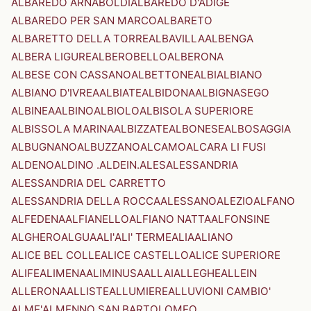
ALBAREDO ARNABOLDI
ALBAREDO D'ADIGE
ALBAREDO PER SAN MARCO
ALBARETO
ALBARETTO DELLA TORRE
ALBAVILLA
ALBENGA
ALBERA LIGURE
ALBEROBELLO
ALBERONA
ALBESE CON CASSANO
ALBETTONE
ALBI
ALBIANO
ALBIANO D'IVREA
ALBIATE
ALBIDONA
ALBIGNASEGO
ALBINEA
ALBINO
ALBIOLO
ALBISOLA SUPERIORE
ALBISSOLA MARINA
ALBIZZATE
ALBONESE
ALBOSAGGIA
ALBUGNANO
ALBUZZANO
ALCAMO
ALCARA LI FUSI
ALDENO
ALDINO .ALDEIN.
ALES
ALESSANDRIA
ALESSANDRIA DEL CARRETTO
ALESSANDRIA DELLA ROCCA
ALESSANO
ALEZIO
ALFANO
ALFEDENA
ALFIANELLO
ALFIANO NATTA
ALFONSINE
ALGHERO
ALGUA
ALI'
ALI' TERME
ALIA
ALIANO
ALICE BEL COLLE
ALICE CASTELLO
ALICE SUPERIORE
ALIFE
ALIMENA
ALIMINUSA
ALLAI
ALLEGHE
ALLEIN
ALLERONA
ALLISTE
ALLUMIERE
ALLUVIONI CAMBIO'
ALME'
ALMENNO SAN BARTOLOMEO