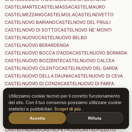
CASTELMARTE
CASTELMASSA
CASTELMAURO
CASTELMEZZANO
CASTELMOLA
CASTELNOVETTO
CASTELNOVO BARIANO
CASTELNOVO DEL FRIULI
CASTELNOVO DI SOTTO
CASTELNOVO NE' MONTI
CASTELNUOVO
CASTELNUOVO BELBO
CASTELNUOVO BERARDENGA
CASTELNUOVO BOCCA D'ADDA
CASTELNUOVO BORMIDA
CASTELNUOVO BOZZENTE
CASTELNUOVO CALCEA
CASTELNUOVO CILENTO
CASTELNUOVO DEL GARDA
CASTELNUOVO DELLA DAUNIA
CASTELNUOVO DI CEVA
CASTELNUOVO DI CONZA
CASTELNUOVO DI FARFA
CASTELNUOVO DI GARFAGNANA
Utilizziamo cookie tecnici per il corretto funzionamento
CASTELNUOVO DI PORTO
CASTELNUOVO DON BOSCO
del sito. Con il tuo consenso possiamo utilizzare cookie
CASTELNUOVO MAGRA
CASTELNUOVO NIGRA
statistici e pubblicitari.
Scopri di più
.
CASTELNUOVO PARANO
CASTELNUOVO RANGONE
Accetta
Rifiuta
CASTELNUOVO SCRIVIA
CASTELNUOVO VAL DI CECINA
CASTELPAGANO
CASTELPETROSO
CASTELPIZZUTO