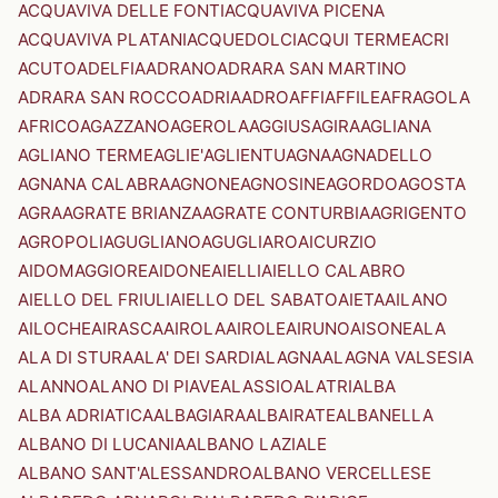
ACQUAVIVA DELLE FONTI
ACQUAVIVA PICENA
ACQUAVIVA PLATANI
ACQUEDOLCI
ACQUI TERME
ACRI
ACUTO
ADELFIA
ADRANO
ADRARA SAN MARTINO
ADRARA SAN ROCCO
ADRIA
ADRO
AFFI
AFFILE
AFRAGOLA
AFRICO
AGAZZANO
AGEROLA
AGGIUS
AGIRA
AGLIANA
AGLIANO TERME
AGLIE'
AGLIENTU
AGNA
AGNADELLO
AGNANA CALABRA
AGNONE
AGNOSINE
AGORDO
AGOSTA
AGRA
AGRATE BRIANZA
AGRATE CONTURBIA
AGRIGENTO
AGROPOLI
AGUGLIANO
AGUGLIARO
AICURZIO
AIDOMAGGIORE
AIDONE
AIELLI
AIELLO CALABRO
AIELLO DEL FRIULI
AIELLO DEL SABATO
AIETA
AILANO
AILOCHE
AIRASCA
AIROLA
AIROLE
AIRUNO
AISONE
ALA
ALA DI STURA
ALA' DEI SARDI
ALAGNA
ALAGNA VALSESIA
ALANNO
ALANO DI PIAVE
ALASSIO
ALATRI
ALBA
ALBA ADRIATICA
ALBAGIARA
ALBAIRATE
ALBANELLA
ALBANO DI LUCANIA
ALBANO LAZIALE
ALBANO SANT'ALESSANDRO
ALBANO VERCELLESE