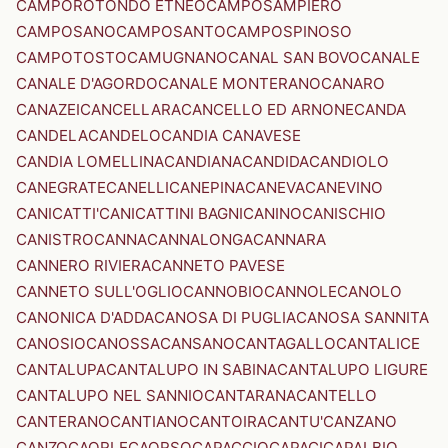
CAMPOROTONDO ETNEO
CAMPOSAMPIERO
CAMPOSANO
CAMPOSANTO
CAMPOSPINOSO
CAMPOTOSTO
CAMUGNANO
CANAL SAN BOVO
CANALE
CANALE D'AGORDO
CANALE MONTERANO
CANARO
CANAZEI
CANCELLARA
CANCELLO ED ARNONE
CANDA
CANDELA
CANDELO
CANDIA CANAVESE
CANDIA LOMELLINA
CANDIANA
CANDIDA
CANDIOLO
CANEGRATE
CANELLI
CANEPINA
CANEVA
CANEVINO
CANICATTI'
CANICATTINI BAGNI
CANINO
CANISCHIO
CANISTRO
CANNA
CANNALONGA
CANNARA
CANNERO RIVIERA
CANNETO PAVESE
CANNETO SULL'OGLIO
CANNOBIO
CANNOLE
CANOLO
CANONICA D'ADDA
CANOSA DI PUGLIA
CANOSA SANNITA
CANOSIO
CANOSSA
CANSANO
CANTAGALLO
CANTALICE
CANTALUPA
CANTALUPO IN SABINA
CANTALUPO LIGURE
CANTALUPO NEL SANNIO
CANTARANA
CANTELLO
CANTERANO
CANTIANO
CANTOIRA
CANTU'
CANZANO
CANZO
CAORLE
CAORSO
CAPACCIO
CAPACI
CAPALBIO