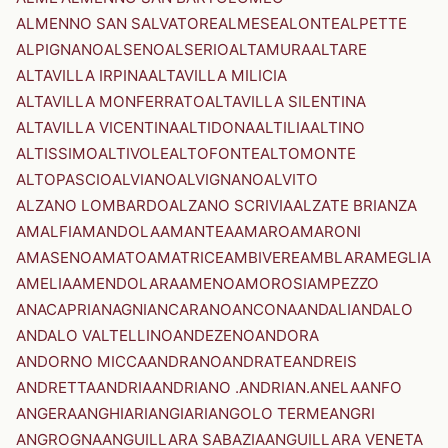
ALMENNO SAN SALVATORE
ALMESE
ALONTE
ALPETTE
ALPIGNANO
ALSENO
ALSERIO
ALTAMURA
ALTARE
ALTAVILLA IRPINA
ALTAVILLA MILICIA
ALTAVILLA MONFERRATO
ALTAVILLA SILENTINA
ALTAVILLA VICENTINA
ALTIDONA
ALTILIA
ALTINO
ALTISSIMO
ALTIVOLE
ALTOFONTE
ALTOMONTE
ALTOPASCIO
ALVIANO
ALVIGNANO
ALVITO
ALZANO LOMBARDO
ALZANO SCRIVIA
ALZATE BRIANZA
AMALFI
AMANDOLA
AMANTEA
AMARO
AMARONI
AMASENO
AMATO
AMATRICE
AMBIVERE
AMBLAR
AMEGLIA
AMELIA
AMENDOLARA
AMENO
AMOROSI
AMPEZZO
ANACAPRI
ANAGNI
ANCARANO
ANCONA
ANDALI
ANDALO
ANDALO VALTELLINO
ANDEZENO
ANDORA
ANDORNO MICCA
ANDRANO
ANDRATE
ANDREIS
ANDRETTA
ANDRIA
ANDRIANO .ANDRIAN.
ANELA
ANFO
ANGERA
ANGHIARI
ANGIARI
ANGOLO TERME
ANGRI
ANGROGNA
ANGUILLARA SABAZIA
ANGUILLARA VENETA