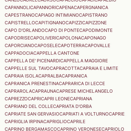
CAPANNOLI
CAPANNORI
CAPENA
CAPERGNANICA
CAPESTRANO
CAPIAGO INTIMIANO
CAPISTRANO
CAPISTRELLO
CAPITIGNANO
CAPIZZI
CAPIZZONE
CAPO D'ORLANDO
CAPO DI PONTE
CAPODIMONTE
CAPODRISE
CAPOLIVERI
CAPOLONA
CAPONAGO
CAPORCIANO
CAPOSELE
CAPOTERRA
CAPOVALLE
CAPPADOCIA
CAPPELLA CANTONE
CAPPELLA DE' PICENARDI
CAPPELLA MAGGIORE
CAPPELLE SUL TAVO
CAPRACOTTA
CAPRAIA E LIMITE
CAPRAIA ISOLA
CAPRALBA
CAPRANICA
CAPRANICA PRENESTINA
CAPRARICA DI LECCE
CAPRAROLA
CAPRAUNA
CAPRESE MICHELANGELO
CAPREZZO
CAPRI
CAPRI LEONE
CAPRIANA
CAPRIANO DEL COLLE
CAPRIATA D'ORBA
CAPRIATE SAN GERVASIO
CAPRIATI A VOLTURNO
CAPRIE
CAPRIGLIA IRPINA
CAPRIGLIO
CAPRILE
CAPRINO BERGAMASCO
CAPRINO VERONESE
CAPRIOLO