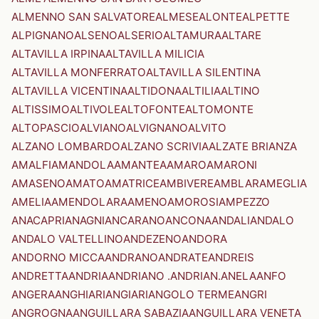
ALMENNO SAN SALVATORE
ALMESE
ALONTE
ALPETTE
ALPIGNANO
ALSENO
ALSERIO
ALTAMURA
ALTARE
ALTAVILLA IRPINA
ALTAVILLA MILICIA
ALTAVILLA MONFERRATO
ALTAVILLA SILENTINA
ALTAVILLA VICENTINA
ALTIDONA
ALTILIA
ALTINO
ALTISSIMO
ALTIVOLE
ALTOFONTE
ALTOMONTE
ALTOPASCIO
ALVIANO
ALVIGNANO
ALVITO
ALZANO LOMBARDO
ALZANO SCRIVIA
ALZATE BRIANZA
AMALFI
AMANDOLA
AMANTEA
AMARO
AMARONI
AMASENO
AMATO
AMATRICE
AMBIVERE
AMBLAR
AMEGLIA
AMELIA
AMENDOLARA
AMENO
AMOROSI
AMPEZZO
ANACAPRI
ANAGNI
ANCARANO
ANCONA
ANDALI
ANDALO
ANDALO VALTELLINO
ANDEZENO
ANDORA
ANDORNO MICCA
ANDRANO
ANDRATE
ANDREIS
ANDRETTA
ANDRIA
ANDRIANO .ANDRIAN.
ANELA
ANFO
ANGERA
ANGHIARI
ANGIARI
ANGOLO TERME
ANGRI
ANGROGNA
ANGUILLARA SABAZIA
ANGUILLARA VENETA