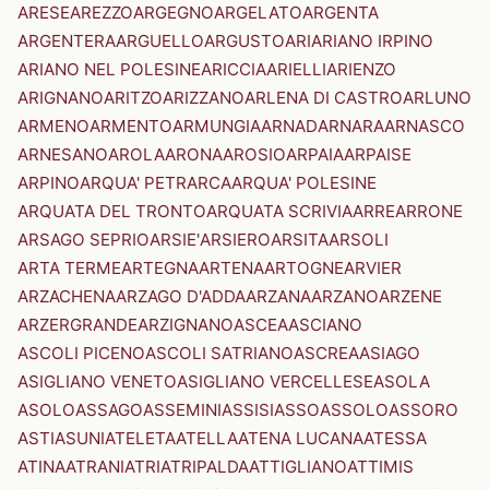
ARESE
AREZZO
ARGEGNO
ARGELATO
ARGENTA
ARGENTERA
ARGUELLO
ARGUSTO
ARI
ARIANO IRPINO
ARIANO NEL POLESINE
ARICCIA
ARIELLI
ARIENZO
ARIGNANO
ARITZO
ARIZZANO
ARLENA DI CASTRO
ARLUNO
ARMENO
ARMENTO
ARMUNGIA
ARNAD
ARNARA
ARNASCO
ARNESANO
AROLA
ARONA
AROSIO
ARPAIA
ARPAISE
ARPINO
ARQUA' PETRARCA
ARQUA' POLESINE
ARQUATA DEL TRONTO
ARQUATA SCRIVIA
ARRE
ARRONE
ARSAGO SEPRIO
ARSIE'
ARSIERO
ARSITA
ARSOLI
ARTA TERME
ARTEGNA
ARTENA
ARTOGNE
ARVIER
ARZACHENA
ARZAGO D'ADDA
ARZANA
ARZANO
ARZENE
ARZERGRANDE
ARZIGNANO
ASCEA
ASCIANO
ASCOLI PICENO
ASCOLI SATRIANO
ASCREA
ASIAGO
ASIGLIANO VENETO
ASIGLIANO VERCELLESE
ASOLA
ASOLO
ASSAGO
ASSEMINI
ASSISI
ASSO
ASSOLO
ASSORO
ASTI
ASUNI
ATELETA
ATELLA
ATENA LUCANA
ATESSA
ATINA
ATRANI
ATRI
ATRIPALDA
ATTIGLIANO
ATTIMIS