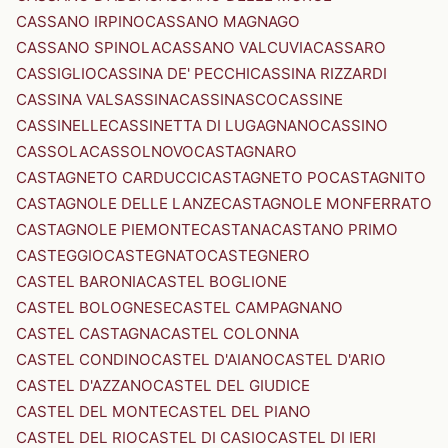
CASSANO IRPINO
CASSANO MAGNAGO
CASSANO SPINOLA
CASSANO VALCUVIA
CASSARO
CASSIGLIO
CASSINA DE' PECCHI
CASSINA RIZZARDI
CASSINA VALSASSINA
CASSINASCO
CASSINE
CASSINELLE
CASSINETTA DI LUGAGNANO
CASSINO
CASSOLA
CASSOLNOVO
CASTAGNARO
CASTAGNETO CARDUCCI
CASTAGNETO PO
CASTAGNITO
CASTAGNOLE DELLE LANZE
CASTAGNOLE MONFERRATO
CASTAGNOLE PIEMONTE
CASTANA
CASTANO PRIMO
CASTEGGIO
CASTEGNATO
CASTEGNERO
CASTEL BARONIA
CASTEL BOGLIONE
CASTEL BOLOGNESE
CASTEL CAMPAGNANO
CASTEL CASTAGNA
CASTEL COLONNA
CASTEL CONDINO
CASTEL D'AIANO
CASTEL D'ARIO
CASTEL D'AZZANO
CASTEL DEL GIUDICE
CASTEL DEL MONTE
CASTEL DEL PIANO
CASTEL DEL RIO
CASTEL DI CASIO
CASTEL DI IERI