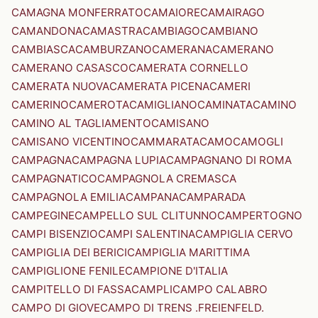
CAMAGNA MONFERRATO
CAMAIORE
CAMAIRAGO
CAMANDONA
CAMASTRA
CAMBIAGO
CAMBIANO
CAMBIASCA
CAMBURZANO
CAMERANA
CAMERANO
CAMERANO CASASCO
CAMERATA CORNELLO
CAMERATA NUOVA
CAMERATA PICENA
CAMERI
CAMERINO
CAMEROTA
CAMIGLIANO
CAMINATA
CAMINO
CAMINO AL TAGLIAMENTO
CAMISANO
CAMISANO VICENTINO
CAMMARATA
CAMO
CAMOGLI
CAMPAGNA
CAMPAGNA LUPIA
CAMPAGNANO DI ROMA
CAMPAGNATICO
CAMPAGNOLA CREMASCA
CAMPAGNOLA EMILIA
CAMPANA
CAMPARADA
CAMPEGINE
CAMPELLO SUL CLITUNNO
CAMPERTOGNO
CAMPI BISENZIO
CAMPI SALENTINA
CAMPIGLIA CERVO
CAMPIGLIA DEI BERICI
CAMPIGLIA MARITTIMA
CAMPIGLIONE FENILE
CAMPIONE D'ITALIA
CAMPITELLO DI FASSA
CAMPLI
CAMPO CALABRO
CAMPO DI GIOVE
CAMPO DI TRENS .FREIENFELD.