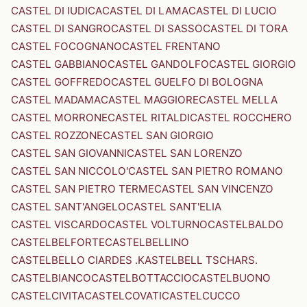
CASTEL DI IUDICA
CASTEL DI LAMA
CASTEL DI LUCIO
CASTEL DI SANGRO
CASTEL DI SASSO
CASTEL DI TORA
CASTEL FOCOGNANO
CASTEL FRENTANO
CASTEL GABBIANO
CASTEL GANDOLFO
CASTEL GIORGIO
CASTEL GOFFREDO
CASTEL GUELFO DI BOLOGNA
CASTEL MADAMA
CASTEL MAGGIORE
CASTEL MELLA
CASTEL MORRONE
CASTEL RITALDI
CASTEL ROCCHERO
CASTEL ROZZONE
CASTEL SAN GIORGIO
CASTEL SAN GIOVANNI
CASTEL SAN LORENZO
CASTEL SAN NICCOLO'
CASTEL SAN PIETRO ROMANO
CASTEL SAN PIETRO TERME
CASTEL SAN VINCENZO
CASTEL SANT'ANGELO
CASTEL SANT'ELIA
CASTEL VISCARDO
CASTEL VOLTURNO
CASTELBALDO
CASTELBELFORTE
CASTELBELLINO
CASTELBELLO CIARDES .KASTELBELL TSCHARS.
CASTELBIANCO
CASTELBOTTACCIO
CASTELBUONO
CASTELCIVITA
CASTELCOVATI
CASTELCUCCO