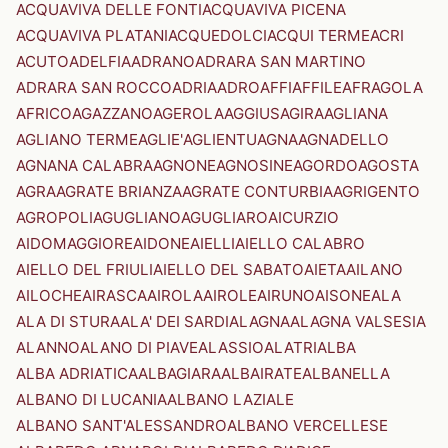
ACQUAVIVA DELLE FONTI
ACQUAVIVA PICENA
ACQUAVIVA PLATANI
ACQUEDOLCI
ACQUI TERME
ACRI
ACUTO
ADELFIA
ADRANO
ADRARA SAN MARTINO
ADRARA SAN ROCCO
ADRIA
ADRO
AFFI
AFFILE
AFRAGOLA
AFRICO
AGAZZANO
AGEROLA
AGGIUS
AGIRA
AGLIANA
AGLIANO TERME
AGLIE'
AGLIENTU
AGNA
AGNADELLO
AGNANA CALABRA
AGNONE
AGNOSINE
AGORDO
AGOSTA
AGRA
AGRATE BRIANZA
AGRATE CONTURBIA
AGRIGENTO
AGROPOLI
AGUGLIANO
AGUGLIARO
AICURZIO
AIDOMAGGIORE
AIDONE
AIELLI
AIELLO CALABRO
AIELLO DEL FRIULI
AIELLO DEL SABATO
AIETA
AILANO
AILOCHE
AIRASCA
AIROLA
AIROLE
AIRUNO
AISONE
ALA
ALA DI STURA
ALA' DEI SARDI
ALAGNA
ALAGNA VALSESIA
ALANNO
ALANO DI PIAVE
ALASSIO
ALATRI
ALBA
ALBA ADRIATICA
ALBAGIARA
ALBAIRATE
ALBANELLA
ALBANO DI LUCANIA
ALBANO LAZIALE
ALBANO SANT'ALESSANDRO
ALBANO VERCELLESE