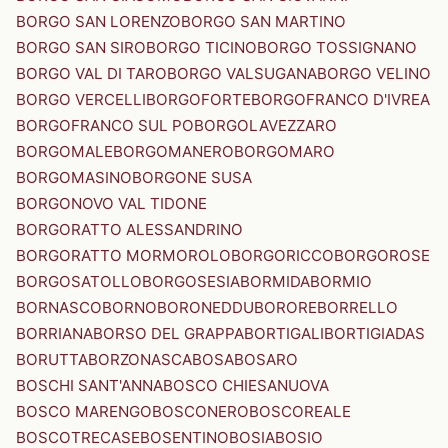
BORGO SAN LORENZO
BORGO SAN MARTINO
BORGO SAN SIRO
BORGO TICINO
BORGO TOSSIGNANO
BORGO VAL DI TARO
BORGO VALSUGANA
BORGO VELINO
BORGO VERCELLI
BORGOFORTE
BORGOFRANCO D'IVREA
BORGOFRANCO SUL PO
BORGOLAVEZZARO
BORGOMALE
BORGOMANERO
BORGOMARO
BORGOMASINO
BORGONE SUSA
BORGONOVO VAL TIDONE
BORGORATTO ALESSANDRINO
BORGORATTO MORMOROLO
BORGORICCO
BORGOROSE
BORGOSATOLLO
BORGOSESIA
BORMIDA
BORMIO
BORNASCO
BORNO
BORONEDDU
BORORE
BORRELLO
BORRIANA
BORSO DEL GRAPPA
BORTIGALI
BORTIGIADAS
BORUTTA
BORZONASCA
BOSA
BOSARO
BOSCHI SANT'ANNA
BOSCO CHIESANUOVA
BOSCO MARENGO
BOSCONERO
BOSCOREALE
BOSCOTRECASE
BOSENTINO
BOSIA
BOSIO