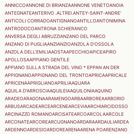
ANNICCO
ANNONE DI BRIANZA
ANNONE VENETO
ANOIA
ANTEGNATE
ANTERIVO .ALTREI.
ANTEY-SAINT-ANDRE'
ANTICOLI CORRADO
ANTIGNANO
ANTILLO
ANTONIMINA
ANTRODOCO
ANTRONA SCHIERANCO
ANVERSA DEGLI ABRUZZI
ANZANO DEL PARCO
ANZANO DI PUGLIA
ANZI
ANZIO
ANZOLA D'OSSOLA
ANZOLA DELL'EMILIA
AOSTA
APECCHIO
APICE
APIRO
APOLLOSA
APPIANO GENTILE
APPIANO SULLA STRADA DEL VINO * EPPAN AN DER
APPIGNANO
APPIGNANO DEL TRONTO
APRICA
APRICALE
APRICENA
APRIGLIANO
APRILIA
AQUARA
AQUILA D'ARROSCIA
AQUILEIA
AQUILONIA
AQUINO
ARADEO
ARAGONA
ARAMENGO
ARBA
ARBOREA
ARBORIO
ARBUS
ARCADE
ARCE
ARCENE
ARCEVIA
ARCHI
ARCIDOSSO
ARCINAZZO ROMANO
ARCISATE
ARCO
ARCOLA
ARCOLE
ARCONATE
ARCORE
ARCUGNANO
ARDARA
ARDAULI
ARDEA
ARDENNO
ARDESIO
ARDORE
ARENA
ARENA PO
ARENZANO