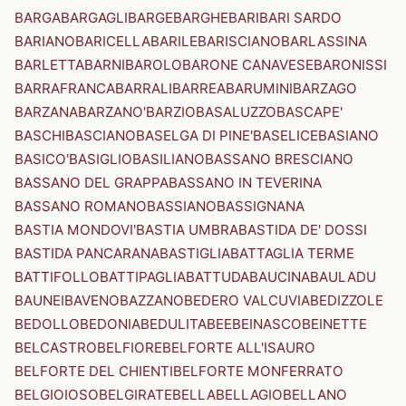
BARGA
BARGAGLI
BARGE
BARGHE
BARI
BARI SARDO
BARIANO
BARICELLA
BARILE
BARISCIANO
BARLASSINA
BARLETTA
BARNI
BAROLO
BARONE CANAVESE
BARONISSI
BARRAFRANCA
BARRALI
BARREA
BARUMINI
BARZAGO
BARZANA
BARZANO'
BARZIO
BASALUZZO
BASCAPE'
BASCHI
BASCIANO
BASELGA DI PINE'
BASELICE
BASIANO
BASICO'
BASIGLIO
BASILIANO
BASSANO BRESCIANO
BASSANO DEL GRAPPA
BASSANO IN TEVERINA
BASSANO ROMANO
BASSIANO
BASSIGNANA
BASTIA MONDOVI'
BASTIA UMBRA
BASTIDA DE' DOSSI
BASTIDA PANCARANA
BASTIGLIA
BATTAGLIA TERME
BATTIFOLLO
BATTIPAGLIA
BATTUDA
BAUCINA
BAULADU
BAUNEI
BAVENO
BAZZANO
BEDERO VALCUVIA
BEDIZZOLE
BEDOLLO
BEDONIA
BEDULITA
BEE
BEINASCO
BEINETTE
BELCASTRO
BELFIORE
BELFORTE ALL'ISAURO
BELFORTE DEL CHIENTI
BELFORTE MONFERRATO
BELGIOIOSO
BELGIRATE
BELLA
BELLAGIO
BELLANO