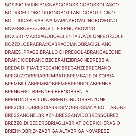
BOSISIO PARINI
BOSNASCO
BOSSICO
BOSSOLASCO
BOTRICELLO
BOTRUGNO
BOTTANUCO
BOTTICINO
BOTTIDDA
BOVA
BOVA MARINA
BOVALINO
BOVEGNO
BOVES
BOVEZZO
BOVILLE ERNICA
BOVINO
BOVISIO-MASCIAGO
BOVOLENTA
BOVOLONE
BOZZOLE
BOZZOLO
BRA
BRACCA
BRACCIANO
BRACIGLIANO
BRAIES .PRAGS.
BRALLO DI PREGOLA
BRANCALEONE
BRANDICO
BRANDIZZO
BRANZI
BRAONE
BREBBIA
BREDA DI PIAVE
BREGANO
BREGANZE
BREGNANO
BREGUZZO
BREIA
BREMBATE
BREMBATE DI SOPRA
BREMBILLA
BREMBIO
BREME
BRENDOLA
BRENNA
BRENNERO .BRENNER.
BRENO
BRENTA
BRENTINO BELLUNO
BRENTONICO
BRENZONE
BRESCELLO
BRESCIA
BRESIMO
BRESSANA BOTTARONE
BRESSANONE .BRIXEN.
BRESSANVIDO
BRESSO
BREZ
BREZZO DI BEDERO
BRIAGLIA
BRIATICO
BRICHERASIO
BRIENNO
BRIENZA
BRIGA ALTA
BRIGA NOVARESE