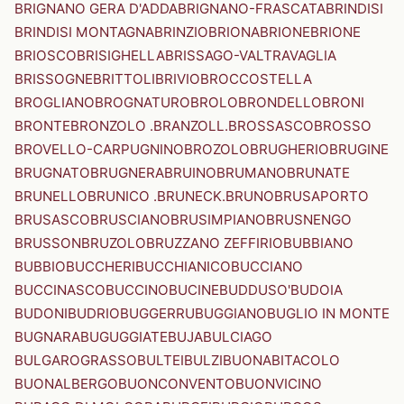
BRIGNANO GERA D'ADDA
BRIGNANO-FRASCATA
BRINDISI
BRINDISI MONTAGNA
BRINZIO
BRIONA
BRIONE
BRIONE
BRIOSCO
BRISIGHELLA
BRISSAGO-VALTRAVAGLIA
BRISSOGNE
BRITTOLI
BRIVIO
BROCCOSTELLA
BROGLIANO
BROGNATURO
BROLO
BRONDELLO
BRONI
BRONTE
BRONZOLO .BRANZOLL.
BROSSASCO
BROSSO
BROVELLO-CARPUGNINO
BROZOLO
BRUGHERIO
BRUGINE
BRUGNATO
BRUGNERA
BRUINO
BRUMANO
BRUNATE
BRUNELLO
BRUNICO .BRUNECK.
BRUNO
BRUSAPORTO
BRUSASCO
BRUSCIANO
BRUSIMPIANO
BRUSNENGO
BRUSSON
BRUZOLO
BRUZZANO ZEFFIRIO
BUBBIANO
BUBBIO
BUCCHERI
BUCCHIANICO
BUCCIANO
BUCCINASCO
BUCCINO
BUCINE
BUDDUSO'
BUDOIA
BUDONI
BUDRIO
BUGGERRU
BUGGIANO
BUGLIO IN MONTE
BUGNARA
BUGUGGIATE
BUJA
BULCIAGO
BULGAROGRASSO
BULTEI
BULZI
BUONABITACOLO
BUONALBERGO
BUONCONVENTO
BUONVICINO