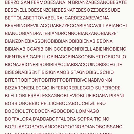
BERZO SAN FERMO
BESANA IN BRIANZA
BESANO
BESATE
BESENELLO
BESENZONE
BESNATE
BESOZZO
BESSUDE
BETTOLA
BETTONA
BEURA-CARDEZZA
BEVAGNA
BEVERINO
BEVILACQUA
BEZZECCA
BIANCAVILLA
BIANCHI
BIANCO
BIANDRATE
BIANDRONNO
BIANZANO
BIANZE'
BIANZONE
BIASSONO
BIBBIANO
BIBBIENA
BIBBONA
BIBIANA
BICCARI
BICINICCO
BIDONI'
BIELLA
BIENNO
BIENO
BIENTINA
BIGARELLO
BINAGO
BINASCO
BINETTO
BIOGLIO
BIONAZ
BIONE
BIRORI
BISACCIA
BISACQUINO
BISCEGLIE
BISEGNA
BISENTI
BISIGNANO
BISTAGNO
BISUSCHIO
BITETTO
BITONTO
BITRITTO
BITTI
BIVONA
BIVONGI
BIZZARONE
BLEGGIO INFERIORE
BLEGGIO SUPERIORE
BLELLO
BLERA
BLESSAGNO
BLEVIO
BLUFI
BOARA PISANI
BOBBIO
BOBBIO PELLICE
BOCA
BOCCHIGLIERO
BOCCIOLETO
BOCENAGO
BODIO LOMNAGO
BOFFALORA D'ADDA
BOFFALORA SOPRA TICINO
BOGLIASCO
BOGNANCO
BOGOGNO
BOIANO
BOISSANO