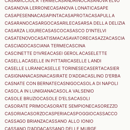
CASAMICCIOLA TERME
CASANDRINO
CASANOVA ELVO
CASANOVA LERRONE
CASANOVA LONATI
CASAPE
CASAPESENNA
CASAPINTA
CASAPROTA
CASAPULLA
CASARANO
CASARGO
CASARILE
CASARSA DELLA DELIZIA
CASARZA LIGURE
CASASCO
CASASCO D'INTELVI
CASATENOVO
CASATISMA
CASAVATORE
CASAZZA
CASCIA
CASCIAGO
CASCIANA TERME
CASCINA
CASCINETTE D'IVREA
CASEI GEROLA
CASELETTE
CASELLA
CASELLE IN PITTARI
CASELLE LANDI
CASELLE LURANI
CASELLE TORINESE
CASERTA
CASIER
CASIGNANA
CASINA
CASIRATE D'ADDA
CASLINO D'ERBA
CASNATE CON BERNATE
CASNIGO
CASOLA DI NAPOLI
CASOLA IN LUNIGIANA
CASOLA VALSENIO
CASOLE BRUZIO
CASOLE D'ELSA
CASOLI
CASORATE PRIMO
CASORATE SEMPIONE
CASOREZZO
CASORIA
CASORZO
CASPERIA
CASPOGGIO
CASSACCO
CASSAGO BRIANZA
CASSANO ALLO IONIO
CASSANO D'ADDA
CASSANO DELLE MURGE