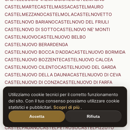
CASTELMARTE
CASTELMASSA
CASTELMAURO
CASTELMEZZANO
CASTELMOLA
CASTELNOVETTO
CASTELNOVO BARIANO
CASTELNOVO DEL FRIULI
CASTELNOVO DI SOTTO
CASTELNOVO NE' MONTI
CASTELNUOVO
CASTELNUOVO BELBO
CASTELNUOVO BERARDENGA
CASTELNUOVO BOCCA D'ADDA
CASTELNUOVO BORMIDA
CASTELNUOVO BOZZENTE
CASTELNUOVO CALCEA
CASTELNUOVO CILENTO
CASTELNUOVO DEL GARDA
CASTELNUOVO DELLA DAUNIA
CASTELNUOVO DI CEVA
CASTELNUOVO DI CONZA
CASTELNUOVO DI FARFA
CASTELNUOVO DI GARFAGNANA
Utilizziamo cookie tecnici per il corretto funzionamento
CASTELNUOVO DI PORTO
CASTELNUOVO DON BOSCO
del sito. Con il tuo consenso possiamo utilizzare cookie
CASTELNUOVO MAGRA
CASTELNUOVO NIGRA
statistici e pubblicitari.
Scopri di più
.
CASTELNUOVO PARANO
CASTELNUOVO RANGONE
Accetta
Rifiuta
CASTELNUOVO SCRIVIA
CASTELNUOVO VAL DI CECINA
CASTELPAGANO
CASTELPETROSO
CASTELPIZZUTO