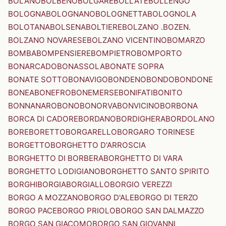
BOLANO
BOLBENO
BOLGARE
BOLLATE
BOLLENGO
BOLOGNA
BOLOGNANO
BOLOGNETTA
BOLOGNOLA
BOLOTANA
BOLSENA
BOLTIERE
BOLZANO .BOZEN.
BOLZANO NOVARESE
BOLZANO VICENTINO
BOMARZO
BOMBA
BOMPENSIERE
BOMPIETRO
BOMPORTO
BONARCADO
BONASSOLA
BONATE SOPRA
BONATE SOTTO
BONAVIGO
BONDENO
BONDO
BONDONE
BONEA
BONEFRO
BONEMERSE
BONIFATI
BONITO
BONNANARO
BONO
BONORVA
BONVICINO
BORBONA
BORCA DI CADORE
BORDANO
BORDIGHERA
BORDOLANO
BORE
BORETTO
BORGARELLO
BORGARO TORINESE
BORGETTO
BORGHETTO D'ARROSCIA
BORGHETTO DI BORBERA
BORGHETTO DI VARA
BORGHETTO LODIGIANO
BORGHETTO SANTO SPIRITO
BORGHI
BORGIA
BORGIALLO
BORGIO VEREZZI
BORGO A MOZZANO
BORGO D'ALE
BORGO DI TERZO
BORGO PACE
BORGO PRIOLO
BORGO SAN DALMAZZO
BORGO SAN GIACOMO
BORGO SAN GIOVANNI