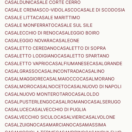
CASALDUNI
CASALE CORTE CERRO
CASALE CREMASCO-VIDOLASCO
CASALE DI SCODOSIA
CASALE LITTA
CASALE MARITTIMO
CASALE MONFERRATO
CASALE SUL SILE
CASALECCHIO DI RENO
CASALEGGIO BOIRO
CASALEGGIO NOVARA
CASALEONE
CASALETTO CEREDANO
CASALETTO DI SOPRA
CASALETTO LODIGIANO
CASALETTO SPARTANO
CASALETTO VAPRIO
CASALFIUMANESE
CASALGRANDE
CASALGRASSO
CASALINCONTRADA
CASALINO
CASALMAGGIORE
CASALMAIOCCO
CASALMORANO
CASALMORO
CASALNOCETO
CASALNUOVO DI NAPOLI
CASALNUOVO MONTEROTARO
CASALOLDO
CASALPUSTERLENGO
CASALROMANO
CASALSERUGO
CASALUCE
CASALVECCHIO DI PUGLIA
CASALVECCHIO SICULO
CASALVIERI
CASALVOLONE
CASALZUIGNO
CASAMARCIANO
CASAMASSIMA