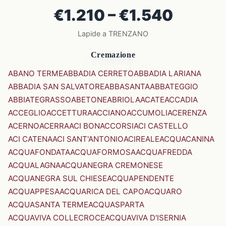
€1.210 – €1.540
Lapide a TRENZANO
Cremazione
ABANO TERME
ABBADIA CERRETO
ABBADIA LARIANA
ABBADIA SAN SALVATORE
ABBASANTA
ABBATEGGIO
ABBIATEGRASSO
ABETONE
ABRIOLA
ACATE
ACCADIA
ACCEGLIO
ACCETTURA
ACCIANO
ACCUMOLI
ACERENZA
ACERNO
ACERRA
ACI BONACCORSI
ACI CASTELLO
ACI CATENA
ACI SANT'ANTONIO
ACIREALE
ACQUACANINA
ACQUAFONDATA
ACQUAFORMOSA
ACQUAFREDDA
ACQUALAGNA
ACQUANEGRA CREMONESE
ACQUANEGRA SUL CHIESE
ACQUAPENDENTE
ACQUAPPESA
ACQUARICA DEL CAPO
ACQUARO
ACQUASANTA TERME
ACQUASPARTA
ACQUAVIVA COLLECROCE
ACQUAVIVA D'ISERNIA