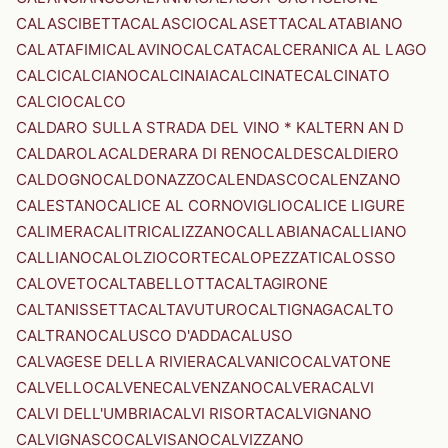
CALASCIBETTA
CALASCIO
CALASETTA
CALATABIANO
CALATAFIMI
CALAVINO
CALCATA
CALCERANICA AL LAGO
CALCI
CALCIANO
CALCINAIA
CALCINATE
CALCINATO
CALCIO
CALCO
CALDARO SULLA STRADA DEL VINO * KALTERN AN D
CALDAROLA
CALDERARA DI RENO
CALDES
CALDIERO
CALDOGNO
CALDONAZZO
CALENDASCO
CALENZANO
CALESTANO
CALICE AL CORNOVIGLIO
CALICE LIGURE
CALIMERA
CALITRI
CALIZZANO
CALLABIANA
CALLIANO
CALLIANO
CALOLZIOCORTE
CALOPEZZATI
CALOSSO
CALOVETO
CALTABELLOTTA
CALTAGIRONE
CALTANISSETTA
CALTAVUTURO
CALTIGNAGA
CALTO
CALTRANO
CALUSCO D'ADDA
CALUSO
CALVAGESE DELLA RIVIERA
CALVANICO
CALVATONE
CALVELLO
CALVENE
CALVENZANO
CALVERA
CALVI
CALVI DELL'UMBRIA
CALVI RISORTA
CALVIGNANO
CALVIGNASCO
CALVISANO
CALVIZZANO