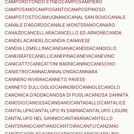
CAMPOROTONDO ETNEO
CAMPOSAMPIERO
CAMPOSANO
CAMPOSANTO
CAMPOSPINOSO
CAMPOTOSTO
CAMUGNANO
CANAL SAN BOVO
CANALE
CANALE D'AGORDO
CANALE MONTERANO
CANARO
CANAZEI
CANCELLARA
CANCELLO ED ARNONE
CANDA
CANDELA
CANDELO
CANDIA CANAVESE
CANDIA LOMELLINA
CANDIANA
CANDIDA
CANDIOLO
CANEGRATE
CANELLI
CANEPINA
CANEVA
CANEVINO
CANICATTI'
CANICATTINI BAGNI
CANINO
CANISCHIO
CANISTRO
CANNA
CANNALONGA
CANNARA
CANNERO RIVIERA
CANNETO PAVESE
CANNETO SULL'OGLIO
CANNOBIO
CANNOLE
CANOLO
CANONICA D'ADDA
CANOSA DI PUGLIA
CANOSA SANNITA
CANOSIO
CANOSSA
CANSANO
CANTAGALLO
CANTALICE
CANTALUPA
CANTALUPO IN SABINA
CANTALUPO LIGURE
CANTALUPO NEL SANNIO
CANTARANA
CANTELLO
CANTERANO
CANTIANO
CANTOIRA
CANTU'
CANZANO
CANZO
CAORLE
CAORSO
CAPACCIO
CAPACI
CAPALBIO