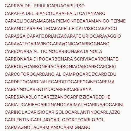
CAPRIVA DEL FRIULI
CAPUA
CAPURSO
CARAFFA DEL BIANCO
CARAFFA DI CATANZARO
CARAGLIO
CARAMAGNA PIEMONTE
CARAMANICO TERME
CARANO
CARAPELLE
CARAPELLE CALVISIO
CARASCO
CARASSAI
CARATE BRIANZA
CARATE URIO
CARAVAGGIO
CARAVATE
CARAVINO
CARAVONICA
CARBOGNANO
CARBONARA AL TICINO
CARBONARA DI NOLA
CARBONARA DI PO
CARBONARA SCRIVIA
CARBONATE
CARBONE
CARBONERA
CARBONIA
CARCARE
CARCERI
CARCOFORO
CARDANO AL CAMPO
CARDE'
CARDEDU
CARDETO
CARDINALE
CARDITO
CAREGGINE
CAREMA
CARENNO
CARENTINO
CARERI
CARESANA
CARESANABLOT
CAREZZANO
CARFIZZI
CARGEGHE
CARIATI
CARIFE
CARIGNANO
CARIMATE
CARINARO
CARINI
CARINOLA
CARISIO
CARISOLO
CARLANTINO
CARLAZZO
CARLENTINI
CARLINO
CARLOFORTE
CARLOPOLI
CARMAGNOLA
CARMIANO
CARMIGNANO