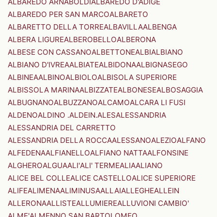
ALBAREDO ARNABOLDI
ALBAREDO D'ADIGE
ALBAREDO PER SAN MARCO
ALBARETO
ALBARETTO DELLA TORRE
ALBAVILLA
ALBENGA
ALBERA LIGURE
ALBEROBELLO
ALBERONA
ALBESE CON CASSANO
ALBETTONE
ALBI
ALBIANO
ALBIANO D'IVREA
ALBIATE
ALBIDONA
ALBIGNASEGO
ALBINEA
ALBINO
ALBIOLO
ALBISOLA SUPERIORE
ALBISSOLA MARINA
ALBIZZATE
ALBONESE
ALBOSAGGIA
ALBUGNANO
ALBUZZANO
ALCAMO
ALCARA LI FUSI
ALDENO
ALDINO .ALDEIN.
ALES
ALESSANDRIA
ALESSANDRIA DEL CARRETTO
ALESSANDRIA DELLA ROCCA
ALESSANO
ALEZIO
ALFANO
ALFEDENA
ALFIANELLO
ALFIANO NATTA
ALFONSINE
ALGHERO
ALGUA
ALI'
ALI' TERME
ALIA
ALIANO
ALICE BEL COLLE
ALICE CASTELLO
ALICE SUPERIORE
ALIFE
ALIMENA
ALIMINUSA
ALLAI
ALLEGHE
ALLEIN
ALLERONA
ALLISTE
ALLUMIERE
ALLUVIONI CAMBIO'
ALME'
ALMENNO SAN BARTOLOMEO