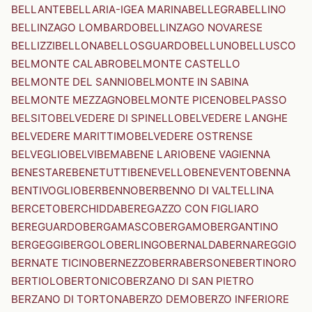
BELLANTE
BELLARIA-IGEA MARINA
BELLEGRA
BELLINO
BELLINZAGO LOMBARDO
BELLINZAGO NOVARESE
BELLIZZI
BELLONA
BELLOSGUARDO
BELLUNO
BELLUSCO
BELMONTE CALABRO
BELMONTE CASTELLO
BELMONTE DEL SANNIO
BELMONTE IN SABINA
BELMONTE MEZZAGNO
BELMONTE PICENO
BELPASSO
BELSITO
BELVEDERE DI SPINELLO
BELVEDERE LANGHE
BELVEDERE MARITTIMO
BELVEDERE OSTRENSE
BELVEGLIO
BELVI
BEMA
BENE LARIO
BENE VAGIENNA
BENESTARE
BENETUTTI
BENEVELLO
BENEVENTO
BENNA
BENTIVOGLIO
BERBENNO
BERBENNO DI VALTELLINA
BERCETO
BERCHIDDA
BEREGAZZO CON FIGLIARO
BEREGUARDO
BERGAMASCO
BERGAMO
BERGANTINO
BERGEGGI
BERGOLO
BERLINGO
BERNALDA
BERNAREGGIO
BERNATE TICINO
BERNEZZO
BERRA
BERSONE
BERTINORO
BERTIOLO
BERTONICO
BERZANO DI SAN PIETRO
BERZANO DI TORTONA
BERZO DEMO
BERZO INFERIORE