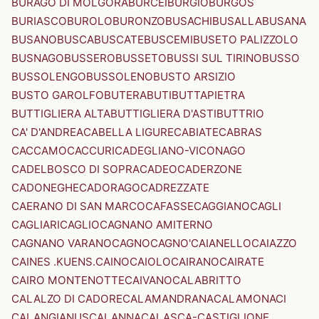
BURAGO DI MOLGORA
BURCEI
BURGIO
BURGOS
BURIASCO
BUROLO
BURONZO
BUSACHI
BUSALLA
BUSANA
BUSANO
BUSCA
BUSCATE
BUSCEMI
BUSETO PALIZZOLO
BUSNAGO
BUSSERO
BUSSETO
BUSSI SUL TIRINO
BUSSO
BUSSOLENGO
BUSSOLENO
BUSTO ARSIZIO
BUSTO GAROLFO
BUTERA
BUTI
BUTTAPIETRA
BUTTIGLIERA ALTA
BUTTIGLIERA D'ASTI
BUTTRIO
CA' D'ANDREA
CABELLA LIGURE
CABIATE
CABRAS
CACCAMO
CACCURI
CADEGLIANO-VICONAGO
CADELBOSCO DI SOPRA
CADEO
CADERZONE
CADONEGHE
CADORAGO
CADREZZATE
CAERANO DI SAN MARCO
CAFASSE
CAGGIANO
CAGLI
CAGLIARI
CAGLIO
CAGNANO AMITERNO
CAGNANO VARANO
CAGNO
CAGNO'
CAIANELLO
CAIAZZO
CAINES .KUENS.
CAINO
CAIOLO
CAIRANO
CAIRATE
CAIRO MONTENOTTE
CAIVANO
CALABRITTO
CALALZO DI CADORE
CALAMANDRANA
CALAMONACI
CALANGIANUS
CALANNA
CALASCA-CASTIGLIONE