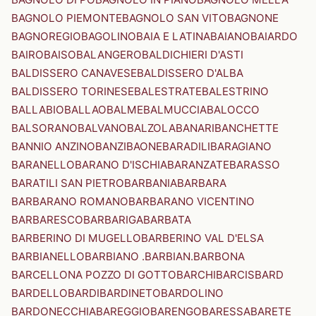
BAGNOLO PIEMONTE
BAGNOLO SAN VITO
BAGNONE
BAGNOREGIO
BAGOLINO
BAIA E LATINA
BAIANO
BAIARDO
BAIRO
BAISO
BALANGERO
BALDICHIERI D'ASTI
BALDISSERO CANAVESE
BALDISSERO D'ALBA
BALDISSERO TORINESE
BALESTRATE
BALESTRINO
BALLABIO
BALLAO
BALME
BALMUCCIA
BALOCCO
BALSORANO
BALVANO
BALZOLA
BANARI
BANCHETTE
BANNIO ANZINO
BANZI
BAONE
BARADILI
BARAGIANO
BARANELLO
BARANO D'ISCHIA
BARANZATE
BARASSO
BARATILI SAN PIETRO
BARBANIA
BARBARA
BARBARANO ROMANO
BARBARANO VICENTINO
BARBARESCO
BARBARIGA
BARBATA
BARBERINO DI MUGELLO
BARBERINO VAL D'ELSA
BARBIANELLO
BARBIANO .BARBIAN.
BARBONA
BARCELLONA POZZO DI GOTTO
BARCHI
BARCIS
BARD
BARDELLO
BARDI
BARDINETO
BARDOLINO
BARDONECCHIA
BAREGGIO
BARENGO
BARESSA
BARETE