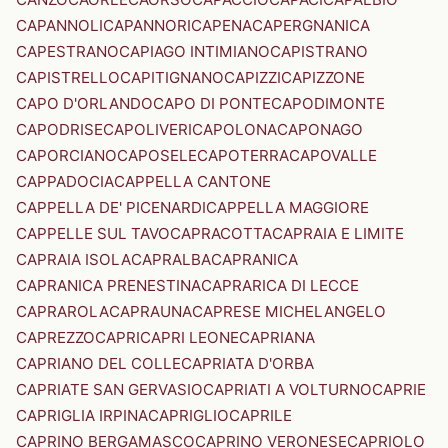
CAPANNOLI
CAPANNORI
CAPENA
CAPERGNANICA
CAPESTRANO
CAPIAGO INTIMIANO
CAPISTRANO
CAPISTRELLO
CAPITIGNANO
CAPIZZI
CAPIZZONE
CAPO D'ORLANDO
CAPO DI PONTE
CAPODIMONTE
CAPODRISE
CAPOLIVERI
CAPOLONA
CAPONAGO
CAPORCIANO
CAPOSELE
CAPOTERRA
CAPOVALLE
CAPPADOCIA
CAPPELLA CANTONE
CAPPELLA DE' PICENARDI
CAPPELLA MAGGIORE
CAPPELLE SUL TAVO
CAPRACOTTA
CAPRAIA E LIMITE
CAPRAIA ISOLA
CAPRALBA
CAPRANICA
CAPRANICA PRENESTINA
CAPRARICA DI LECCE
CAPRAROLA
CAPRAUNA
CAPRESE MICHELANGELO
CAPREZZO
CAPRI
CAPRI LEONE
CAPRIANA
CAPRIANO DEL COLLE
CAPRIATA D'ORBA
CAPRIATE SAN GERVASIO
CAPRIATI A VOLTURNO
CAPRIE
CAPRIGLIA IRPINA
CAPRIGLIO
CAPRILE
CAPRINO BERGAMASCO
CAPRINO VERONESE
CAPRIOLO