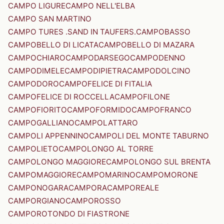
CAMPO LIGURE
CAMPO NELL'ELBA
CAMPO SAN MARTINO
CAMPO TURES .SAND IN TAUFERS.
CAMPOBASSO
CAMPOBELLO DI LICATA
CAMPOBELLO DI MAZARA
CAMPOCHIARO
CAMPODARSEGO
CAMPODENNO
CAMPODIMELE
CAMPODIPIETRA
CAMPODOLCINO
CAMPODORO
CAMPOFELICE DI FITALIA
CAMPOFELICE DI ROCCELLA
CAMPOFILONE
CAMPOFIORITO
CAMPOFORMIDO
CAMPOFRANCO
CAMPOGALLIANO
CAMPOLATTARO
CAMPOLI APPENNINO
CAMPOLI DEL MONTE TABURNO
CAMPOLIETO
CAMPOLONGO AL TORRE
CAMPOLONGO MAGGIORE
CAMPOLONGO SUL BRENTA
CAMPOMAGGIORE
CAMPOMARINO
CAMPOMORONE
CAMPONOGARA
CAMPORA
CAMPOREALE
CAMPORGIANO
CAMPOROSSO
CAMPOROTONDO DI FIASTRONE