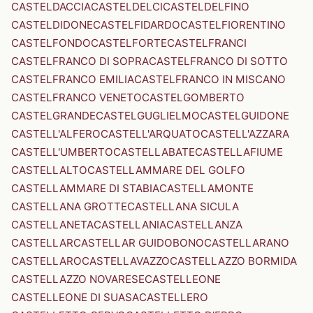
CASTELDACCIA
CASTELDELCI
CASTELDELFINO
CASTELDIDONE
CASTELFIDARDO
CASTELFIORENTINO
CASTELFONDO
CASTELFORTE
CASTELFRANCI
CASTELFRANCO DI SOPRA
CASTELFRANCO DI SOTTO
CASTELFRANCO EMILIA
CASTELFRANCO IN MISCANO
CASTELFRANCO VENETO
CASTELGOMBERTO
CASTELGRANDE
CASTELGUGLIELMO
CASTELGUIDONE
CASTELL'ALFERO
CASTELL'ARQUATO
CASTELL'AZZARA
CASTELL'UMBERTO
CASTELLABATE
CASTELLAFIUME
CASTELLALTO
CASTELLAMMARE DEL GOLFO
CASTELLAMMARE DI STABIA
CASTELLAMONTE
CASTELLANA GROTTE
CASTELLANA SICULA
CASTELLANETA
CASTELLANIA
CASTELLANZA
CASTELLAR
CASTELLAR GUIDOBONO
CASTELLARANO
CASTELLARO
CASTELLAVAZZO
CASTELLAZZO BORMIDA
CASTELLAZZO NOVARESE
CASTELLEONE
CASTELLEONE DI SUASA
CASTELLERO