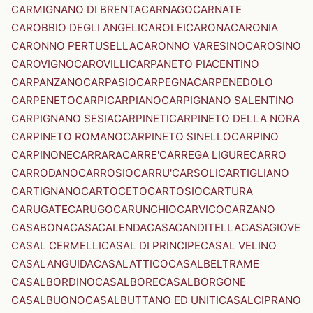
CARMIGNANO DI BRENTA
CARNAGO
CARNATE
CAROBBIO DEGLI ANGELI
CAROLEI
CARONA
CARONIA
CARONNO PERTUSELLA
CARONNO VARESINO
CAROSINO
CAROVIGNO
CAROVILLI
CARPANETO PIACENTINO
CARPANZANO
CARPASIO
CARPEGNA
CARPENEDOLO
CARPENETO
CARPI
CARPIANO
CARPIGNANO SALENTINO
CARPIGNANO SESIA
CARPINETI
CARPINETO DELLA NORA
CARPINETO ROMANO
CARPINETO SINELLO
CARPINO
CARPINONE
CARRARA
CARRE'
CARREGA LIGURE
CARRO
CARRODANO
CARROSIO
CARRU'
CARSOLI
CARTIGLIANO
CARTIGNANO
CARTOCETO
CARTOSIO
CARTURA
CARUGATE
CARUGO
CARUNCHIO
CARVICO
CARZANO
CASABONA
CASACALENDA
CASACANDITELLA
CASAGIOVE
CASAL CERMELLI
CASAL DI PRINCIPE
CASAL VELINO
CASALANGUIDA
CASALATTICO
CASALBELTRAME
CASALBORDINO
CASALBORE
CASALBORGONE
CASALBUONO
CASALBUTTANO ED UNITI
CASALCIPRANO