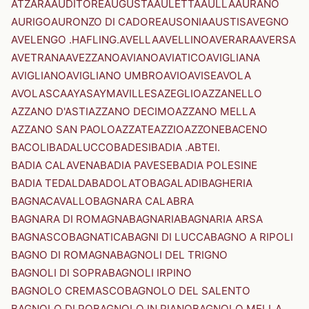
ATZARA
AUDITORE
AUGUSTA
AULETTA
AULLA
AURANO
AURIGO
AURONZO DI CADORE
AUSONIA
AUSTIS
AVEGNO
AVELENGO .HAFLING.
AVELLA
AVELLINO
AVERARA
AVERSA
AVETRANA
AVEZZANO
AVIANO
AVIATICO
AVIGLIANA
AVIGLIANO
AVIGLIANO UMBRO
AVIO
AVISE
AVOLA
AVOLASCA
AYAS
AYMAVILLES
AZEGLIO
AZZANELLO
AZZANO D'ASTI
AZZANO DECIMO
AZZANO MELLA
AZZANO SAN PAOLO
AZZATE
AZZIO
AZZONE
BACENO
BACOLI
BADALUCCO
BADESI
BADIA .ABTEI.
BADIA CALAVENA
BADIA PAVESE
BADIA POLESINE
BADIA TEDALDA
BADOLATO
BAGALADI
BAGHERIA
BAGNACAVALLO
BAGNARA CALABRA
BAGNARA DI ROMAGNA
BAGNARIA
BAGNARIA ARSA
BAGNASCO
BAGNATICA
BAGNI DI LUCCA
BAGNO A RIPOLI
BAGNO DI ROMAGNA
BAGNOLI DEL TRIGNO
BAGNOLI DI SOPRA
BAGNOLI IRPINO
BAGNOLO CREMASCO
BAGNOLO DEL SALENTO
BAGNOLO DI PO
BAGNOLO IN PIANO
BAGNOLO MELLA