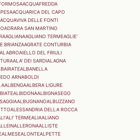
FORMOSA
ACQUAFREDDA
PESA
ACQUARICA DEL CAPO
ACQUAVIVA DELLE FONTI
NO
ADRARA SAN MARTINO
RA
AGLIANA
AGLIANO TERME
AGLIE'
E BRIANZA
AGRATE CONTURBIA
CALABRO
AIELLO DEL FRIULI
STURA
ALA' DEI SARDI
ALAGNA
LBAIRATE
ALBANELLA
EDO ARNABOLDI
LA
ALBENGA
ALBERA LIGURE
BIATE
ALBIDONA
ALBIGNASEGO
SAGGIA
ALBUGNANO
ALBUZZANO
ETTO
ALESSANDRIA DELLA ROCCA
LI'
ALI' TERME
ALIA
ALIANO
ALLEIN
ALLERONA
ALLISTE
E
ALMESE
ALONTE
ALPETTE