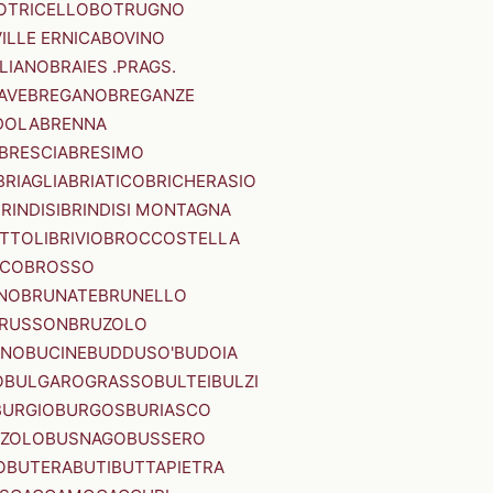
OTRICELLO
BOTRUGNO
ILLE ERNICA
BOVINO
LIANO
BRAIES .PRAGS.
IAVE
BREGANO
BREGANZE
DOLA
BRENNA
BRESCIA
BRESIMO
BRIAGLIA
BRIATICO
BRICHERASIO
RINDISI
BRINDISI MONTAGNA
ITTOLI
BRIVIO
BROCCOSTELLA
SCO
BROSSO
NO
BRUNATE
BRUNELLO
RUSSON
BRUZOLO
INO
BUCINE
BUDDUSO'
BUDOIA
O
BULGAROGRASSO
BULTEI
BULZI
BURGIO
BURGOS
BURIASCO
ZZOLO
BUSNAGO
BUSSERO
O
BUTERA
BUTI
BUTTAPIETRA