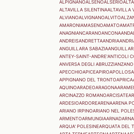
ALPIGNANO
ALSENO
ALSERIO
ALT
ALTAVILLA SILENTINA
ALTAVILLA 
ALVIANO
ALVIGNANO
ALVITO
ALZA
AMARONI
AMASENO
AMATO
AMAT
ANAGNI
ANCARANO
ANCONA
ANDA
ANDREIS
ANDRETTA
ANDRIA
ANDRI
ANGUILLARA SABAZIA
ANGUILLAR
ANTEY-SAINT-ANDRE'
ANTICOLI 
ANVERSA DEGLI ABRUZZI
ANZANO
APECCHIO
APICE
APIRO
APOLLOSA
APPIGNANO DEL TRONTO
APRICA
AQUINO
ARADEO
ARAGONA
ARAME
ARCINAZZO ROMANO
ARCISATE
A
ARDESIO
ARDORE
ARENA
ARENA P
ARIANO IRPINO
ARIANO NEL POLE
ARMENTO
ARMUNGIA
ARNAD
ARNA
ARQUA' POLESINE
ARQUATA DEL 