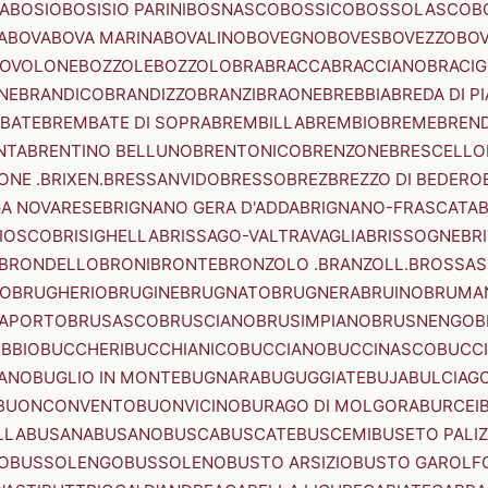
A
BOSIO
BOSISIO PARINI
BOSNASCO
BOSSICO
BOSSOLASCO
B
A
BOVA
BOVA MARINA
BOVALINO
BOVEGNO
BOVES
BOVEZZO
BOV
OVOLONE
BOZZOLE
BOZZOLO
BRA
BRACCA
BRACCIANO
BRACIG
NE
BRANDICO
BRANDIZZO
BRANZI
BRAONE
BREBBIA
BREDA DI P
BATE
BREMBATE DI SOPRA
BREMBILLA
BREMBIO
BREME
BREN
NTA
BRENTINO BELLUNO
BRENTONICO
BRENZONE
BRESCELLO
NE .BRIXEN.
BRESSANVIDO
BRESSO
BREZ
BREZZO DI BEDERO
GA NOVARESE
BRIGNANO GERA D'ADDA
BRIGNANO-FRASCATA
B
IOSCO
BRISIGHELLA
BRISSAGO-VALTRAVAGLIA
BRISSOGNE
BR
BRONDELLO
BRONI
BRONTE
BRONZOLO .BRANZOLL.
BROSSA
LO
BRUGHERIO
BRUGINE
BRUGNATO
BRUGNERA
BRUINO
BRUMA
APORTO
BRUSASCO
BRUSCIANO
BRUSIMPIANO
BRUSNENGO
B
BBIO
BUCCHERI
BUCCHIANICO
BUCCIANO
BUCCINASCO
BUCC
ANO
BUGLIO IN MONTE
BUGNARA
BUGUGGIATE
BUJA
BULCIAG
BUONCONVENTO
BUONVICINO
BURAGO DI MOLGORA
BURCEI
LLA
BUSANA
BUSANO
BUSCA
BUSCATE
BUSCEMI
BUSETO PALI
O
BUSSOLENGO
BUSSOLENO
BUSTO ARSIZIO
BUSTO GAROLF