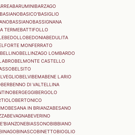
ARREA
BARUMINI
BARZAGO
BASIANO
BASICO'
BASIGLIO
ANO
BASSIANO
BASSIGNANA
IA TERME
BATTIFOLLO
LE
BEDOLLO
BEDONIA
BEDULITA
ELFORTE MONFERRATO
BELLINO
BELLINZAGO LOMBARDO
LABRO
BELMONTE CASTELLO
ASSO
BELSITO
ELVEGLIO
BELVI
BEMA
BENE LARIO
O
BERBENNO DI VALTELLINA
NTINO
BERGEGGI
BERGOLO
RTIOLO
BERTONICO
RMO
BESANA IN BRIANZA
BESANO
ZZA
BEVAGNA
BEVERINO
E'
BIANZONE
BIASSONO
BIBBIANO
BINAGO
BINASCO
BINETTO
BIOGLIO