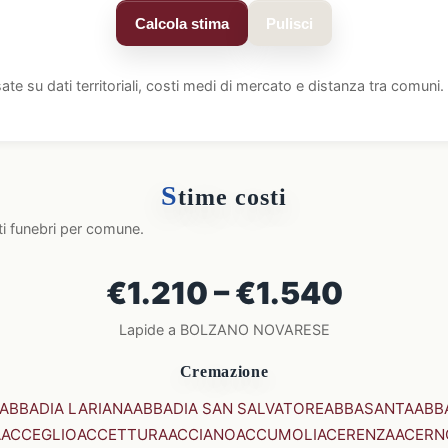
Calcola stima
Pulisci
ate su dati territoriali, costi medi di mercato e distanza tra comun
S
time costi
ti funebri per comune.
€1.210 – €1.540
Lapide a BOLZANO NOVARESE
Cremazione
ABBADIA LARIANA
ABBADIA SAN SALVATORE
ABBASANTA
ABB
A
ACCEGLIO
ACCETTURA
ACCIANO
ACCUMOLI
ACERENZA
ACERN