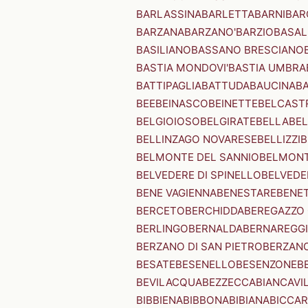
BARLASSINA
BARLETTA
BARNI
BAR
BARZANA
BARZANO'
BARZIO
BASAL
BASILIANO
BASSANO BRESCIANO
BASTIA MONDOVI'
BASTIA UMBRA
BATTIPAGLIA
BATTUDA
BAUCINA
B
BEE
BEINASCO
BEINETTE
BELCAST
BELGIOIOSO
BELGIRATE
BELLA
BEL
BELLINZAGO NOVARESE
BELLIZZI
B
BELMONTE DEL SANNIO
BELMONT
BELVEDERE DI SPINELLO
BELVEDE
BENE VAGIENNA
BENESTARE
BENE
BERCETO
BERCHIDDA
BEREGAZZO 
BERLINGO
BERNALDA
BERNAREGG
BERZANO DI SAN PIETRO
BERZANO
BESATE
BESENELLO
BESENZONE
B
BEVILACQUA
BEZZECCA
BIANCAVI
BIBBIENA
BIBBONA
BIBIANA
BICCAR