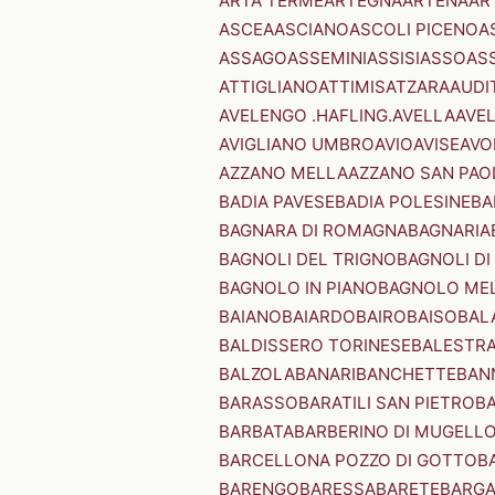
ARTA TERME
ARTEGNA
ARTENA
AR
ASCEA
ASCIANO
ASCOLI PICENO
A
ASSAGO
ASSEMINI
ASSISI
ASSO
AS
ATTIGLIANO
ATTIMIS
ATZARA
AUDI
AVELENGO .HAFLING.
AVELLA
AVE
AVIGLIANO UMBRO
AVIO
AVISE
AVO
AZZANO MELLA
AZZANO SAN PAO
BADIA PAVESE
BADIA POLESINE
BA
BAGNARA DI ROMAGNA
BAGNARIA
BAGNOLI DEL TRIGNO
BAGNOLI DI
BAGNOLO IN PIANO
BAGNOLO ME
BAIANO
BAIARDO
BAIRO
BAISO
BAL
BALDISSERO TORINESE
BALESTR
BALZOLA
BANARI
BANCHETTE
BAN
BARASSO
BARATILI SAN PIETRO
B
BARBATA
BARBERINO DI MUGELL
BARCELLONA POZZO DI GOTTO
B
BARENGO
BARESSA
BARETE
BARG