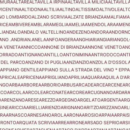
AMURA
ALTARE
ALTAVILLA IRPINA
ALTAVILLA MILICIA
ALTAVILL
VICENTINA
ALTIDONA
ALTILIA
ALTINO
ALTISSIMO
ALTIVOLE
ALT
NO LOMBARDO
ALZANO SCRIVIA
ALZATE BRIANZA
AMALFI
AMA
RICE
AMBIVERE
AMBLAR
AMEGLIA
AMELIA
AMENDOLARA
AMEN
LI
ANDALO
ANDALO VALTELLINO
ANDEZENO
ANDORA
ANDORNO
ANO .ANDRIAN.
ANELA
ANFO
ANGERA
ANGHIARI
ANGIARI
ANGOL
A VENETA
ANNICCO
ANNONE DI BRIANZA
ANNONE VENETO
AN
CORRADO
ANTIGNANO
ANTILLO
ANTONIMINA
ANTRODOCO
ANT
 DEL PARCO
ANZANO DI PUGLIA
ANZI
ANZIO
ANZOLA D'OSSOL
APPIANO GENTILE
APPIANO SULLA STRADA DEL VINO * EPPA
APRICALE
APRICENA
APRIGLIANO
APRILIA
AQUARA
AQUILA D'A
NGO
ARBA
ARBOREA
ARBORIO
ARBUS
ARCADE
ARCE
ARCENE
AR
RCO
ARCOLA
ARCOLE
ARCONATE
ARCORE
ARCUGNANO
ARDAR
O
ARENZANO
ARESE
AREZZO
ARGEGNO
ARGELATO
ARGENTA
ARG
SINE
ARICCIA
ARIELLI
ARIENZO
ARIGNANO
ARITZO
ARIZZANO
ARL
RA
ARNASCO
ARNESANO
AROLA
ARONA
AROSIO
ARPAIA
ARPAIS
TRONTO
ARQUATA SCRIVIA
ARRE
ARRONE
ARSAGO SEPRIO
ARSI