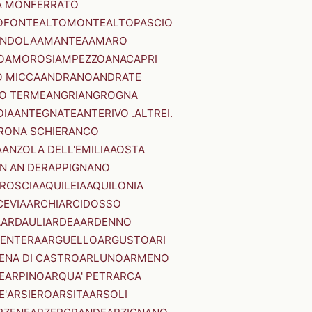
A MONFERRATO
OFONTE
ALTOMONTE
ALTOPASCIO
NDOLA
AMANTEA
AMARO
O
AMOROSI
AMPEZZO
ANACAPRI
 MICCA
ANDRANO
ANDRATE
O TERME
ANGRI
ANGROGNA
OIA
ANTEGNATE
ANTERIVO .ALTREI.
RONA SCHIERANCO
A
ANZOLA DELL'EMILIA
AOSTA
N AN DER
APPIGNANO
RROSCIA
AQUILEIA
AQUILONIA
CEVIA
ARCHI
ARCIDOSSO
A
ARDAULI
ARDEA
ARDENNO
ENTERA
ARGUELLO
ARGUSTO
ARI
ENA DI CASTRO
ARLUNO
ARMENO
E
ARPINO
ARQUA' PETRARCA
E'
ARSIERO
ARSITA
ARSOLI