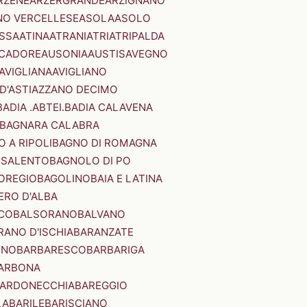
RZENE
ARZERGRANDE
ARZIGNANO
NO VERCELLESE
ASOLA
ASOLO
SSA
ATINA
ATRANI
ATRI
ATRIPALDA
 CADORE
AUSONIA
AUSTIS
AVEGNO
AVIGLIANA
AVIGLIANO
D'ASTI
AZZANO DECIMO
BADIA .ABTEI.
BADIA CALAVENA
BAGNARA CALABRA
 A RIPOLI
BAGNO DI ROMAGNA
 SALENTO
BAGNOLO DI PO
OREGIO
BAGOLINO
BAIA E LATINA
ERO D'ALBA
CO
BALSORANO
BALVANO
RANO D'ISCHIA
BARANZATE
INO
BARBARESCO
BARBARIGA
ARBONA
ARDONECCHIA
BAREGGIO
LA
BARILE
BARISCIANO