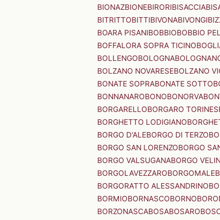
BIONAZ
BIONE
BIRORI
BISACCIA
BIS
BITRITTO
BITTI
BIVONA
BIVONGI
BI
BOARA PISANI
BOBBIO
BOBBIO PEL
BOFFALORA SOPRA TICINO
BOGL
BOLLENGO
BOLOGNA
BOLOGNAN
BOLZANO NOVARESE
BOLZANO VI
BONATE SOPRA
BONATE SOTTO
B
BONNANARO
BONO
BONORVA
BON
BORGARELLO
BORGARO TORINES
BORGHETTO LODIGIANO
BORGHET
BORGO D'ALE
BORGO DI TERZO
BO
BORGO SAN LORENZO
BORGO SA
BORGO VALSUGANA
BORGO VELI
BORGOLAVEZZARO
BORGOMALE
BORGORATTO ALESSANDRINO
BO
BORMIO
BORNASCO
BORNO
BORO
BORZONASCA
BOSA
BOSARO
BOSC