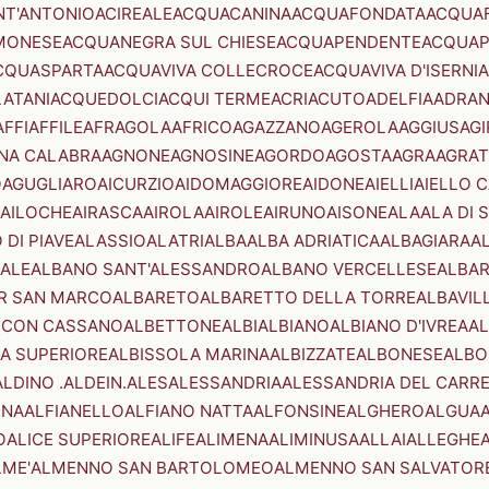
NT'ANTONIO
ACIREALE
ACQUACANINA
ACQUAFONDATA
ACQUA
MONESE
ACQUANEGRA SUL CHIESE
ACQUAPENDENTE
ACQUAP
CQUASPARTA
ACQUAVIVA COLLECROCE
ACQUAVIVA D'ISERNIA
LATANI
ACQUEDOLCI
ACQUI TERME
ACRI
ACUTO
ADELFIA
ADRA
AFFI
AFFILE
AFRAGOLA
AFRICO
AGAZZANO
AGEROLA
AGGIUS
AGI
NA CALABRA
AGNONE
AGNOSINE
AGORDO
AGOSTA
AGRA
AGRAT
O
AGUGLIARO
AICURZIO
AIDOMAGGIORE
AIDONE
AIELLI
AIELLO 
AILOCHE
AIRASCA
AIROLA
AIROLE
AIRUNO
AISONE
ALA
ALA DI 
 DI PIAVE
ALASSIO
ALATRI
ALBA
ALBA ADRIATICA
ALBAGIARA
A
IALE
ALBANO SANT'ALESSANDRO
ALBANO VERCELLESE
ALBAR
R SAN MARCO
ALBARETO
ALBARETTO DELLA TORRE
ALBAVIL
 CON CASSANO
ALBETTONE
ALBI
ALBIANO
ALBIANO D'IVREA
AL
A SUPERIORE
ALBISSOLA MARINA
ALBIZZATE
ALBONESE
ALBO
ALDINO .ALDEIN.
ALES
ALESSANDRIA
ALESSANDRIA DEL CARR
ENA
ALFIANELLO
ALFIANO NATTA
ALFONSINE
ALGHERO
ALGUA
A
O
ALICE SUPERIORE
ALIFE
ALIMENA
ALIMINUSA
ALLAI
ALLEGHE
LME'
ALMENNO SAN BARTOLOMEO
ALMENNO SAN SALVATOR