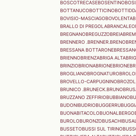
BOSCOTRECASE
BOSENTINO
BOSI
BOTTANUCO
BOTTICINO
BOTTIDD
BOVISIO-MASCIAGO
BOVOLENTA
B
BRALLO DI PREGOLA
BRANCALEO
BREGNANO
BREGUZZO
BREIA
BREM
BRENNERO .BRENNER.
BRENO
BRE
BRESSANA BOTTARONE
BRESSANO
BRIENNO
BRIENZA
BRIGA ALTA
BRI
BRINZIO
BRIONA
BRIONE
BRIONE
BR
BROGLIANO
BROGNATURO
BROLO
BROVELLO-CARPUGNINO
BROZO
BRUNICO .BRUNECK.
BRUNO
BRUS
BRUZZANO ZEFFIRIO
BUBBIANO
BU
BUDONI
BUDRIO
BUGGERRU
BUGGI
BUONABITACOLO
BUONALBERGO
BUROLO
BURONZO
BUSACHI
BUSA
BUSSETO
BUSSI SUL TIRINO
BUSS