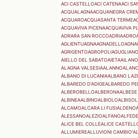
ACI CASTELLO
ACI CATENA
ACI SA
ACQUALAGNA
ACQUANEGRA CRE
ACQUARO
ACQUASANTA TERME
A
ACQUAVIVA PICENA
ACQUAVIVA P
ADRARA SAN ROCCO
ADRIA
ADRO
AGLIENTU
AGNA
AGNADELLO
AGNA
AGRIGENTO
AGROPOLI
AGUGLIAN
AIELLO DEL SABATO
AIETA
AILANO
ALAGNA VALSESIA
ALANNO
ALANO
ALBANO DI LUCANIA
ALBANO LAZ
ALBAREDO D'ADIGE
ALBAREDO PE
ALBEROBELLO
ALBERONA
ALBESE
ALBINEA
ALBINO
ALBIOLO
ALBISOL
ALCAMO
ALCARA LI FUSI
ALDENO
ALESSANO
ALEZIO
ALFANO
ALFED
ALICE BEL COLLE
ALICE CASTELL
ALLUMIERE
ALLUVIONI CAMBIO'
A