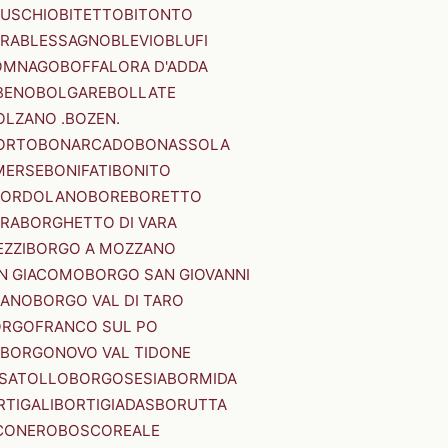
SUSCHIO
BITETTO
BITONTO
ERA
BLESSAGNO
BLEVIO
BLUFI
OMNAGO
BOFFALORA D'ADDA
BENO
BOLGARE
BOLLATE
OLZANO .BOZEN.
ORTO
BONARCADO
BONASSOLA
MERSE
BONIFATI
BONITO
BORDOLANO
BORE
BORETTO
ERA
BORGHETTO DI VARA
ZZI
BORGO A MOZZANO
N GIACOMO
BORGO SAN GIOVANNI
NANO
BORGO VAL DI TARO
RGOFRANCO SUL PO
BORGONOVO VAL TIDONE
SATOLLO
BORGOSESIA
BORMIDA
RTIGALI
BORTIGIADAS
BORUTTA
CONERO
BOSCOREALE