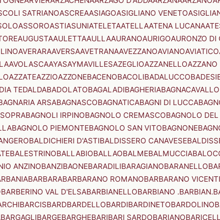
TOGNE
ARVIER
ARZACHENA
ARZAGO D'ADDA
ARZANA
ARZANO
A
SCOLI SATRIANO
ASCREA
ASIAGO
ASIGLIANO VENETO
ASIGLIA
SOLO
ASSORO
ASTI
ASUNI
ATELETA
ATELLA
ATENA LUCANA
ATE
TORE
AUGUSTA
AULETTA
AULLA
AURANO
AURIGO
AURONZO DI
LLINO
AVERARA
AVERSA
AVETRANA
AVEZZANO
AVIANO
AVIATICO
LA
AVOLASCA
AYAS
AYMAVILLES
AZEGLIO
AZZANELLO
AZZANO 
LO
AZZATE
AZZIO
AZZONE
BACENO
BACOLI
BADALUCCO
BADESI
DIA TEDALDA
BADOLATO
BAGALADI
BAGHERIA
BAGNACAVALLO
BAGNARIA ARSA
BAGNASCO
BAGNATICA
BAGNI DI LUCCA
BAGNO
 SOPRA
BAGNOLI IRPINO
BAGNOLO CREMASCO
BAGNOLO DEL
LLA
BAGNOLO PIEMONTE
BAGNOLO SAN VITO
BAGNONE
BAGN
ANGERO
BALDICHIERI D'ASTI
BALDISSERO CANAVESE
BALDISS
ATE
BALESTRINO
BALLABIO
BALLAO
BALME
BALMUCCIA
BALOC
NIO ANZINO
BANZI
BAONE
BARADILI
BARAGIANO
BARANELLO
BA
ARBANIA
BARBARA
BARBARANO ROMANO
BARBARANO VICENT
O
BARBERINO VAL D'ELSA
BARBIANELLO
BARBIANO .BARBIAN.
B
ARCHI
BARCIS
BARD
BARDELLO
BARDI
BARDINETO
BARDOLINO
B
A
BARGAGLI
BARGE
BARGHE
BARI
BARI SARDO
BARIANO
BARICEL