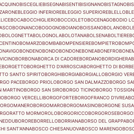
ACQUINO
BISCEGLIE
BISEGNA
BISENTI
BISIGNANO
BISTAGNO
BI
ZZARONE
BLEGGIO INFERIORE
BLEGGIO SUPERIORE
BLELLO
BL
LICE
BOCA
BOCCHIGLIERO
BOCCIOLETO
BOCENAGO
BODIO L
IASCO
BOGNANCO
BOGOGNO
BOIANO
BOISSANO
BOLANO
BOL
O
BOLOGNETTA
BOLOGNOLA
BOLOTANA
BOLSENA
BOLTIERE
B
CENTINO
BOMARZO
BOMBA
BOMPENSIERE
BOMPIETRO
BOMP
ONAVIGO
BONDENO
BONDO
BONDONE
BONEA
BONEFRO
BONE
VICINO
BORBONA
BORCA DI CADORE
BORDANO
BORDIGHERA
E
BORGETTO
BORGHETTO D'ARROSCIA
BORGHETTO DI BORB
TO SANTO SPIRITO
BORGHI
BORGIA
BORGIALLO
BORGIO VERE
RGO PACE
BORGO PRIOLO
BORGO SAN DALMAZZO
BORGO SA
N MARTINO
BORGO SAN SIRO
BORGO TICINO
BORGO TOSSIG
NO
BORGO VERCELLI
BORGOFORTE
BORGOFRANCO D'IVREA
BO
BORGOMANERO
BORGOMARO
BORGOMASINO
BORGONE SUSA
RGORATTO MORMOROLO
BORGORICCO
BORGOROSE
BORGO
NEDDU
BORORE
BORRELLO
BORRIANA
BORSO DEL GRAPPA
BO
HI SANT'ANNA
BOSCO CHIESANUOVA
BOSCO MARENGO
BOS