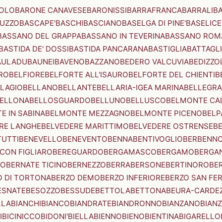
OLO
BARONE CANAVESE
BARONISSI
BARRAFRANCA
BARRALI
B
UZZO
BASCAPE'
BASCHI
BASCIANO
BASELGA DI PINE'
BASELICE
BASSANO DEL GRAPPA
BASSANO IN TEVERINA
BASSANO ROM
BASTIDA DE' DOSSI
BASTIDA PANCARANA
BASTIGLIA
BATTAGL
AULADU
BAUNEI
BAVENO
BAZZANO
BEDERO VALCUVIA
BEDIZZO
RO
BELFIORE
BELFORTE ALL'ISAURO
BELFORTE DEL CHIENTI
B
LAGIO
BELLANO
BELLANTE
BELLARIA-IGEA MARINA
BELLEGRA
ELLONA
BELLOSGUARDO
BELLUNO
BELLUSCO
BELMONTE CA
E IN SABINA
BELMONTE MEZZAGNO
BELMONTE PICENO
BELP
RE LANGHE
BELVEDERE MARITTIMO
BELVEDERE OSTRENSE
B
TUTTI
BENEVELLO
BENEVENTO
BENNA
BENTIVOGLIO
BERBENN
CON FIGLIARO
BEREGUARDO
BERGAMASCO
BERGAMO
BERGA
IO
BERNATE TICINO
BERNEZZO
BERRA
BERSONE
BERTINORO
BE
 DI TORTONA
BERZO DEMO
BERZO INFERIORE
BERZO SAN FE
ESNATE
BESOZZO
BESSUDE
BETTOLA
BETTONA
BEURA-CARDE
LLA
BIANCHI
BIANCO
BIANDRATE
BIANDRONNO
BIANZANO
BIANZ
I
BICINICCO
BIDONI'
BIELLA
BIENNO
BIENO
BIENTINA
BIGARELLO