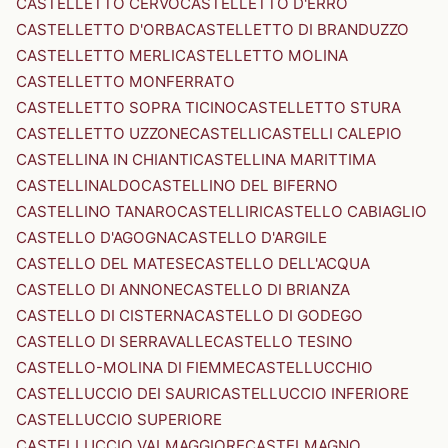
CASTELLETTO CERVO
CASTELLETTO D'ERRO
CASTELLETTO D'ORBA
CASTELLETTO DI BRANDUZZO
CASTELLETTO MERLI
CASTELLETTO MOLINA
CASTELLETTO MONFERRATO
CASTELLETTO SOPRA TICINO
CASTELLETTO STURA
CASTELLETTO UZZONE
CASTELLI
CASTELLI CALEPIO
CASTELLINA IN CHIANTI
CASTELLINA MARITTIMA
CASTELLINALDO
CASTELLINO DEL BIFERNO
CASTELLINO TANARO
CASTELLIRI
CASTELLO CABIAGLIO
CASTELLO D'AGOGNA
CASTELLO D'ARGILE
CASTELLO DEL MATESE
CASTELLO DELL'ACQUA
CASTELLO DI ANNONE
CASTELLO DI BRIANZA
CASTELLO DI CISTERNA
CASTELLO DI GODEGO
CASTELLO DI SERRAVALLE
CASTELLO TESINO
CASTELLO-MOLINA DI FIEMME
CASTELLUCCHIO
CASTELLUCCIO DEI SAURI
CASTELLUCCIO INFERIORE
CASTELLUCCIO SUPERIORE
CASTELLUCCIO VALMAGGIORE
CASTELMAGNO