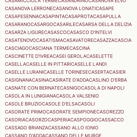
CASAMICCIOLA TERME
CASANDRINO
CASANOVA ELVO
CASANOVA LERRONE
CASANOVA LONATI
CASAPE
CASAPESENNA
CASAPINTA
CASAPROTA
CASAPULLA
CASARANO
CASARGO
CASARILE
CASARSA DELLA DELIZIA
CASARZA LIGURE
CASASCO
CASASCO D'INTELVI
CASATENOVO
CASATISMA
CASAVATORE
CASAZZA
CASCIA
CASCIAGO
CASCIANA TERME
CASCINA
CASCINETTE D'IVREA
CASEI GEROLA
CASELETTE
CASELLA
CASELLE IN PITTARI
CASELLE LANDI
CASELLE LURANI
CASELLE TORINESE
CASERTA
CASIER
CASIGNANA
CASINA
CASIRATE D'ADDA
CASLINO D'ERBA
CASNATE CON BERNATE
CASNIGO
CASOLA DI NAPOLI
CASOLA IN LUNIGIANA
CASOLA VALSENIO
CASOLE BRUZIO
CASOLE D'ELSA
CASOLI
CASORATE PRIMO
CASORATE SEMPIONE
CASOREZZO
CASORIA
CASORZO
CASPERIA
CASPOGGIO
CASSACCO
CASSAGO BRIANZA
CASSANO ALLO IONIO
CASSANO D'ADDA
CASSANO DELLE MURGE