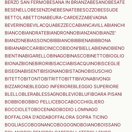
BERZO SAN FERMO
BESANA IN BRIANZA
BESANO
BESATE
BESENELLO
BESENZONE
BESNATE
BESOZZO
BESSUDE
BETTOLA
BETTONA
BEURA-CARDEZZA
BEVAGNA
BEVERINO
BEVILACQUA
BEZZECCA
BIANCAVILLA
BIANCHI
BIANCO
BIANDRATE
BIANDRONNO
BIANZANO
BIANZE'
BIANZONE
BIASSONO
BIBBIANO
BIBBIENA
BIBBONA
BIBIANA
BICCARI
BICINICCO
BIDONI'
BIELLA
BIENNO
BIENO
BIENTINA
BIGARELLO
BINAGO
BINASCO
BINETTO
BIOGLIO
BIONAZ
BIONE
BIRORI
BISACCIA
BISACQUINO
BISCEGLIE
BISEGNA
BISENTI
BISIGNANO
BISTAGNO
BISUSCHIO
BITETTO
BITONTO
BITRITTO
BITTI
BIVONA
BIVONGI
BIZZARONE
BLEGGIO INFERIORE
BLEGGIO SUPERIORE
BLELLO
BLERA
BLESSAGNO
BLEVIO
BLUFI
BOARA PISANI
BOBBIO
BOBBIO PELLICE
BOCA
BOCCHIGLIERO
BOCCIOLETO
BOCENAGO
BODIO LOMNAGO
BOFFALORA D'ADDA
BOFFALORA SOPRA TICINO
BOGLIASCO
BOGNANCO
BOGOGNO
BOIANO
BOISSANO