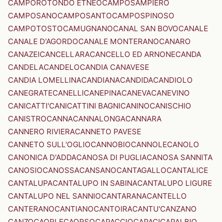
CAMPOROTONDO ETNEO
CAMPOSAMPIERO
CAMPOSANO
CAMPOSANTO
CAMPOSPINOSO
CAMPOTOSTO
CAMUGNANO
CANAL SAN BOVO
CANALE
CANALE D'AGORDO
CANALE MONTERANO
CANARO
CANAZEI
CANCELLARA
CANCELLO ED ARNONE
CANDA
CANDELA
CANDELO
CANDIA CANAVESE
CANDIA LOMELLINA
CANDIANA
CANDIDA
CANDIOLO
CANEGRATE
CANELLI
CANEPINA
CANEVA
CANEVINO
CANICATTI'
CANICATTINI BAGNI
CANINO
CANISCHIO
CANISTRO
CANNA
CANNALONGA
CANNARA
CANNERO RIVIERA
CANNETO PAVESE
CANNETO SULL'OGLIO
CANNOBIO
CANNOLE
CANOLO
CANONICA D'ADDA
CANOSA DI PUGLIA
CANOSA SANNITA
CANOSIO
CANOSSA
CANSANO
CANTAGALLO
CANTALICE
CANTALUPA
CANTALUPO IN SABINA
CANTALUPO LIGURE
CANTALUPO NEL SANNIO
CANTARANA
CANTELLO
CANTERANO
CANTIANO
CANTOIRA
CANTU'
CANZANO
CANZO
CAORLE
CAORSO
CAPACCIO
CAPACI
CAPALBIO