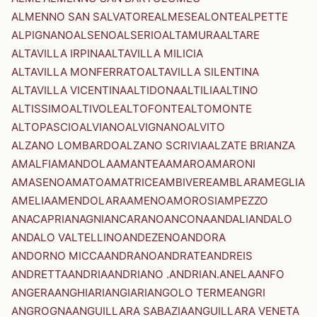
ALMENNO SAN SALVATORE
ALMESE
ALONTE
ALPETTE
ALPIGNANO
ALSENO
ALSERIO
ALTAMURA
ALTARE
ALTAVILLA IRPINA
ALTAVILLA MILICIA
ALTAVILLA MONFERRATO
ALTAVILLA SILENTINA
ALTAVILLA VICENTINA
ALTIDONA
ALTILIA
ALTINO
ALTISSIMO
ALTIVOLE
ALTOFONTE
ALTOMONTE
ALTOPASCIO
ALVIANO
ALVIGNANO
ALVITO
ALZANO LOMBARDO
ALZANO SCRIVIA
ALZATE BRIANZA
AMALFI
AMANDOLA
AMANTEA
AMARO
AMARONI
AMASENO
AMATO
AMATRICE
AMBIVERE
AMBLAR
AMEGLIA
AMELIA
AMENDOLARA
AMENO
AMOROSI
AMPEZZO
ANACAPRI
ANAGNI
ANCARANO
ANCONA
ANDALI
ANDALO
ANDALO VALTELLINO
ANDEZENO
ANDORA
ANDORNO MICCA
ANDRANO
ANDRATE
ANDREIS
ANDRETTA
ANDRIA
ANDRIANO .ANDRIAN.
ANELA
ANFO
ANGERA
ANGHIARI
ANGIARI
ANGOLO TERME
ANGRI
ANGROGNA
ANGUILLARA SABAZIA
ANGUILLARA VENETA