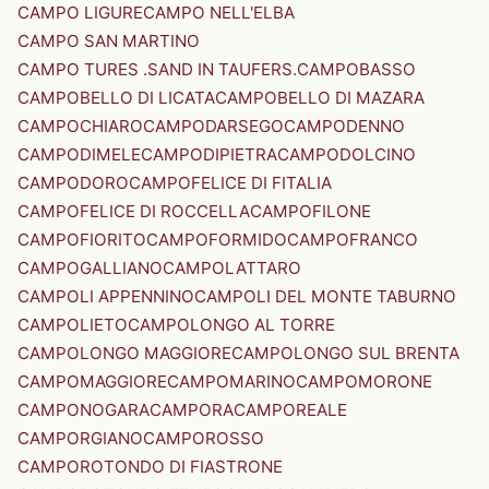
CAMPO LIGURE
CAMPO NELL'ELBA
CAMPO SAN MARTINO
CAMPO TURES .SAND IN TAUFERS.
CAMPOBASSO
CAMPOBELLO DI LICATA
CAMPOBELLO DI MAZARA
CAMPOCHIARO
CAMPODARSEGO
CAMPODENNO
CAMPODIMELE
CAMPODIPIETRA
CAMPODOLCINO
CAMPODORO
CAMPOFELICE DI FITALIA
CAMPOFELICE DI ROCCELLA
CAMPOFILONE
CAMPOFIORITO
CAMPOFORMIDO
CAMPOFRANCO
CAMPOGALLIANO
CAMPOLATTARO
CAMPOLI APPENNINO
CAMPOLI DEL MONTE TABURNO
CAMPOLIETO
CAMPOLONGO AL TORRE
CAMPOLONGO MAGGIORE
CAMPOLONGO SUL BRENTA
CAMPOMAGGIORE
CAMPOMARINO
CAMPOMORONE
CAMPONOGARA
CAMPORA
CAMPOREALE
CAMPORGIANO
CAMPOROSSO
CAMPOROTONDO DI FIASTRONE