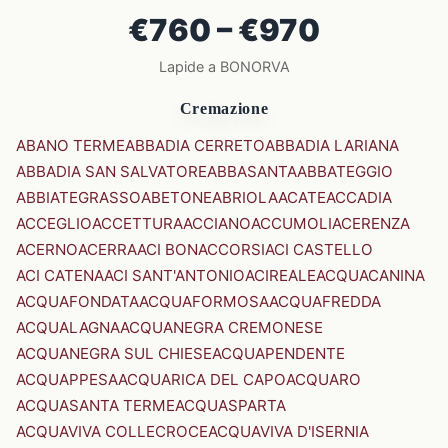
€760 – €970
Lapide a BONORVA
Cremazione
ABANO TERME
ABBADIA CERRETO
ABBADIA LARIANA
ABBADIA SAN SALVATORE
ABBASANTA
ABBATEGGIO
ABBIATEGRASSO
ABETONE
ABRIOLA
ACATE
ACCADIA
ACCEGLIO
ACCETTURA
ACCIANO
ACCUMOLI
ACERENZA
ACERNO
ACERRA
ACI BONACCORSI
ACI CASTELLO
ACI CATENA
ACI SANT'ANTONIO
ACIREALE
ACQUACANINA
ACQUAFONDATA
ACQUAFORMOSA
ACQUAFREDDA
ACQUALAGNA
ACQUANEGRA CREMONESE
ACQUANEGRA SUL CHIESE
ACQUAPENDENTE
ACQUAPPESA
ACQUARICA DEL CAPO
ACQUARO
ACQUASANTA TERME
ACQUASPARTA
ACQUAVIVA COLLECROCE
ACQUAVIVA D'ISERNIA