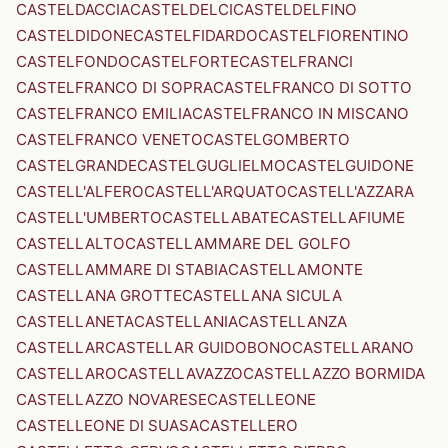
CASTELDACCIA
CASTELDELCI
CASTELDELFINO
CASTELDIDONE
CASTELFIDARDO
CASTELFIORENTINO
CASTELFONDO
CASTELFORTE
CASTELFRANCI
CASTELFRANCO DI SOPRA
CASTELFRANCO DI SOTTO
CASTELFRANCO EMILIA
CASTELFRANCO IN MISCANO
CASTELFRANCO VENETO
CASTELGOMBERTO
CASTELGRANDE
CASTELGUGLIELMO
CASTELGUIDONE
CASTELL'ALFERO
CASTELL'ARQUATO
CASTELL'AZZARA
CASTELL'UMBERTO
CASTELLABATE
CASTELLAFIUME
CASTELLALTO
CASTELLAMMARE DEL GOLFO
CASTELLAMMARE DI STABIA
CASTELLAMONTE
CASTELLANA GROTTE
CASTELLANA SICULA
CASTELLANETA
CASTELLANIA
CASTELLANZA
CASTELLAR
CASTELLAR GUIDOBONO
CASTELLARANO
CASTELLARO
CASTELLAVAZZO
CASTELLAZZO BORMIDA
CASTELLAZZO NOVARESE
CASTELLEONE
CASTELLEONE DI SUASA
CASTELLERO