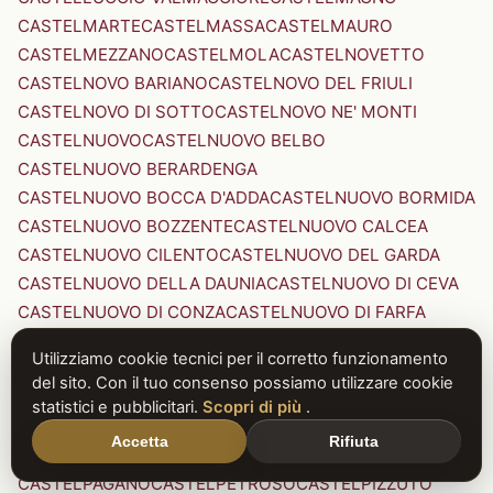
CASTELMARTE
CASTELMASSA
CASTELMAURO
CASTELMEZZANO
CASTELMOLA
CASTELNOVETTO
CASTELNOVO BARIANO
CASTELNOVO DEL FRIULI
CASTELNOVO DI SOTTO
CASTELNOVO NE' MONTI
CASTELNUOVO
CASTELNUOVO BELBO
CASTELNUOVO BERARDENGA
CASTELNUOVO BOCCA D'ADDA
CASTELNUOVO BORMIDA
CASTELNUOVO BOZZENTE
CASTELNUOVO CALCEA
CASTELNUOVO CILENTO
CASTELNUOVO DEL GARDA
CASTELNUOVO DELLA DAUNIA
CASTELNUOVO DI CEVA
CASTELNUOVO DI CONZA
CASTELNUOVO DI FARFA
CASTELNUOVO DI GARFAGNANA
Utilizziamo cookie tecnici per il corretto funzionamento
CASTELNUOVO DI PORTO
CASTELNUOVO DON BOSCO
del sito. Con il tuo consenso possiamo utilizzare cookie
CASTELNUOVO MAGRA
CASTELNUOVO NIGRA
statistici e pubblicitari.
Scopri di più
.
CASTELNUOVO PARANO
CASTELNUOVO RANGONE
Accetta
Rifiuta
CASTELNUOVO SCRIVIA
CASTELNUOVO VAL DI CECINA
CASTELPAGANO
CASTELPETROSO
CASTELPIZZUTO