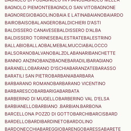
BAGNOLO PIEMONTE
BAGNOLO SAN VITO
BAGNONE
BAGNOREGIO
BAGOLINO
BAIA E LATINA
BAIANO
BAIARDO
BAIRO
BAISO
BALANGERO
BALDICHIERI D'ASTI
BALDISSERO CANAVESE
BALDISSERO D'ALBA
BALDISSERO TORINESE
BALESTRATE
BALESTRINO
BALLABIO
BALLAO
BALME
BALMUCCIA
BALOCCO
BALSORANO
BALVANO
BALZOLA
BANARI
BANCHETTE
BANNIO ANZINO
BANZI
BAONE
BARADILI
BARAGIANO
BARANELLO
BARANO D'ISCHIA
BARANZATE
BARASSO
BARATILI SAN PIETRO
BARBANIA
BARBARA
BARBARANO ROMANO
BARBARANO VICENTINO
BARBARESCO
BARBARIGA
BARBATA
BARBERINO DI MUGELLO
BARBERINO VAL D'ELSA
BARBIANELLO
BARBIANO .BARBIAN.
BARBONA
BARCELLONA POZZO DI GOTTO
BARCHI
BARCIS
BARD
BARDELLO
BARDI
BARDINETO
BARDOLINO
BARDONECCHIA
BAREGGIO
BARENGO
BARESSA
BARETE