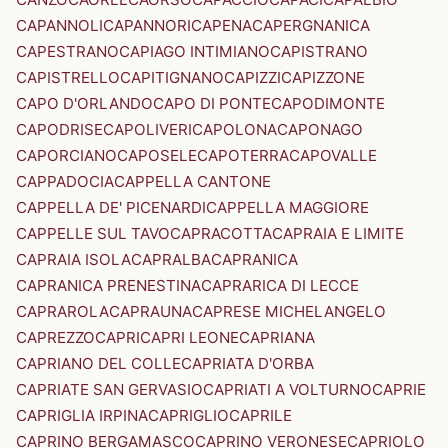
CAPANNOLI
CAPANNORI
CAPENA
CAPERGNANICA
CAPESTRANO
CAPIAGO INTIMIANO
CAPISTRANO
CAPISTRELLO
CAPITIGNANO
CAPIZZI
CAPIZZONE
CAPO D'ORLANDO
CAPO DI PONTE
CAPODIMONTE
CAPODRISE
CAPOLIVERI
CAPOLONA
CAPONAGO
CAPORCIANO
CAPOSELE
CAPOTERRA
CAPOVALLE
CAPPADOCIA
CAPPELLA CANTONE
CAPPELLA DE' PICENARDI
CAPPELLA MAGGIORE
CAPPELLE SUL TAVO
CAPRACOTTA
CAPRAIA E LIMITE
CAPRAIA ISOLA
CAPRALBA
CAPRANICA
CAPRANICA PRENESTINA
CAPRARICA DI LECCE
CAPRAROLA
CAPRAUNA
CAPRESE MICHELANGELO
CAPREZZO
CAPRI
CAPRI LEONE
CAPRIANA
CAPRIANO DEL COLLE
CAPRIATA D'ORBA
CAPRIATE SAN GERVASIO
CAPRIATI A VOLTURNO
CAPRIE
CAPRIGLIA IRPINA
CAPRIGLIO
CAPRILE
CAPRINO BERGAMASCO
CAPRINO VERONESE
CAPRIOLO