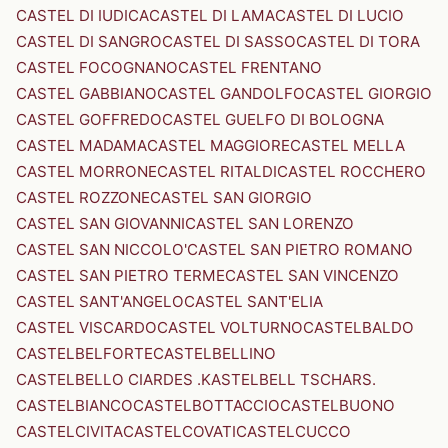
CASTEL DI IUDICA
CASTEL DI LAMA
CASTEL DI LUCIO
CASTEL DI SANGRO
CASTEL DI SASSO
CASTEL DI TORA
CASTEL FOCOGNANO
CASTEL FRENTANO
CASTEL GABBIANO
CASTEL GANDOLFO
CASTEL GIORGIO
CASTEL GOFFREDO
CASTEL GUELFO DI BOLOGNA
CASTEL MADAMA
CASTEL MAGGIORE
CASTEL MELLA
CASTEL MORRONE
CASTEL RITALDI
CASTEL ROCCHERO
CASTEL ROZZONE
CASTEL SAN GIORGIO
CASTEL SAN GIOVANNI
CASTEL SAN LORENZO
CASTEL SAN NICCOLO'
CASTEL SAN PIETRO ROMANO
CASTEL SAN PIETRO TERME
CASTEL SAN VINCENZO
CASTEL SANT'ANGELO
CASTEL SANT'ELIA
CASTEL VISCARDO
CASTEL VOLTURNO
CASTELBALDO
CASTELBELFORTE
CASTELBELLINO
CASTELBELLO CIARDES .KASTELBELL TSCHARS.
CASTELBIANCO
CASTELBOTTACCIO
CASTELBUONO
CASTELCIVITA
CASTELCOVATI
CASTELCUCCO