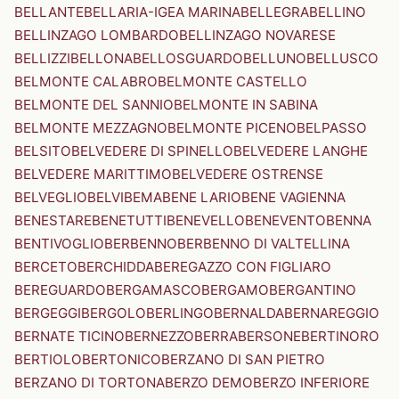
BELLANTE
BELLARIA-IGEA MARINA
BELLEGRA
BELLINO
BELLINZAGO LOMBARDO
BELLINZAGO NOVARESE
BELLIZZI
BELLONA
BELLOSGUARDO
BELLUNO
BELLUSCO
BELMONTE CALABRO
BELMONTE CASTELLO
BELMONTE DEL SANNIO
BELMONTE IN SABINA
BELMONTE MEZZAGNO
BELMONTE PICENO
BELPASSO
BELSITO
BELVEDERE DI SPINELLO
BELVEDERE LANGHE
BELVEDERE MARITTIMO
BELVEDERE OSTRENSE
BELVEGLIO
BELVI
BEMA
BENE LARIO
BENE VAGIENNA
BENESTARE
BENETUTTI
BENEVELLO
BENEVENTO
BENNA
BENTIVOGLIO
BERBENNO
BERBENNO DI VALTELLINA
BERCETO
BERCHIDDA
BEREGAZZO CON FIGLIARO
BEREGUARDO
BERGAMASCO
BERGAMO
BERGANTINO
BERGEGGI
BERGOLO
BERLINGO
BERNALDA
BERNAREGGIO
BERNATE TICINO
BERNEZZO
BERRA
BERSONE
BERTINORO
BERTIOLO
BERTONICO
BERZANO DI SAN PIETRO
BERZANO DI TORTONA
BERZO DEMO
BERZO INFERIORE