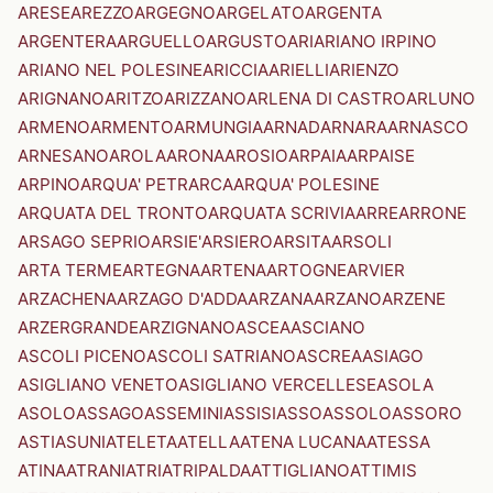
ARESE
AREZZO
ARGEGNO
ARGELATO
ARGENTA
ARGENTERA
ARGUELLO
ARGUSTO
ARI
ARIANO IRPINO
ARIANO NEL POLESINE
ARICCIA
ARIELLI
ARIENZO
ARIGNANO
ARITZO
ARIZZANO
ARLENA DI CASTRO
ARLUNO
ARMENO
ARMENTO
ARMUNGIA
ARNAD
ARNARA
ARNASCO
ARNESANO
AROLA
ARONA
AROSIO
ARPAIA
ARPAISE
ARPINO
ARQUA' PETRARCA
ARQUA' POLESINE
ARQUATA DEL TRONTO
ARQUATA SCRIVIA
ARRE
ARRONE
ARSAGO SEPRIO
ARSIE'
ARSIERO
ARSITA
ARSOLI
ARTA TERME
ARTEGNA
ARTENA
ARTOGNE
ARVIER
ARZACHENA
ARZAGO D'ADDA
ARZANA
ARZANO
ARZENE
ARZERGRANDE
ARZIGNANO
ASCEA
ASCIANO
ASCOLI PICENO
ASCOLI SATRIANO
ASCREA
ASIAGO
ASIGLIANO VENETO
ASIGLIANO VERCELLESE
ASOLA
ASOLO
ASSAGO
ASSEMINI
ASSISI
ASSO
ASSOLO
ASSORO
ASTI
ASUNI
ATELETA
ATELLA
ATENA LUCANA
ATESSA
ATINA
ATRANI
ATRI
ATRIPALDA
ATTIGLIANO
ATTIMIS