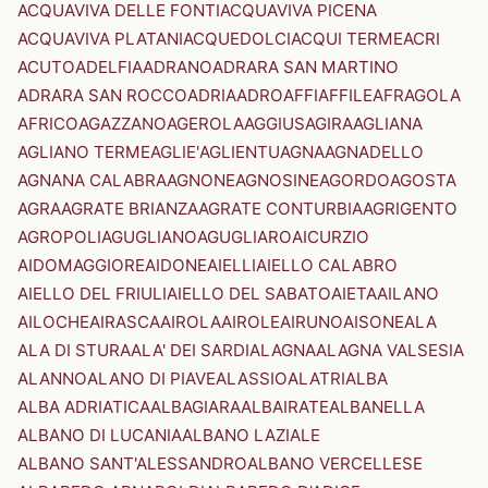
ACQUAVIVA DELLE FONTI
ACQUAVIVA PICENA
ACQUAVIVA PLATANI
ACQUEDOLCI
ACQUI TERME
ACRI
ACUTO
ADELFIA
ADRANO
ADRARA SAN MARTINO
ADRARA SAN ROCCO
ADRIA
ADRO
AFFI
AFFILE
AFRAGOLA
AFRICO
AGAZZANO
AGEROLA
AGGIUS
AGIRA
AGLIANA
AGLIANO TERME
AGLIE'
AGLIENTU
AGNA
AGNADELLO
AGNANA CALABRA
AGNONE
AGNOSINE
AGORDO
AGOSTA
AGRA
AGRATE BRIANZA
AGRATE CONTURBIA
AGRIGENTO
AGROPOLI
AGUGLIANO
AGUGLIARO
AICURZIO
AIDOMAGGIORE
AIDONE
AIELLI
AIELLO CALABRO
AIELLO DEL FRIULI
AIELLO DEL SABATO
AIETA
AILANO
AILOCHE
AIRASCA
AIROLA
AIROLE
AIRUNO
AISONE
ALA
ALA DI STURA
ALA' DEI SARDI
ALAGNA
ALAGNA VALSESIA
ALANNO
ALANO DI PIAVE
ALASSIO
ALATRI
ALBA
ALBA ADRIATICA
ALBAGIARA
ALBAIRATE
ALBANELLA
ALBANO DI LUCANIA
ALBANO LAZIALE
ALBANO SANT'ALESSANDRO
ALBANO VERCELLESE