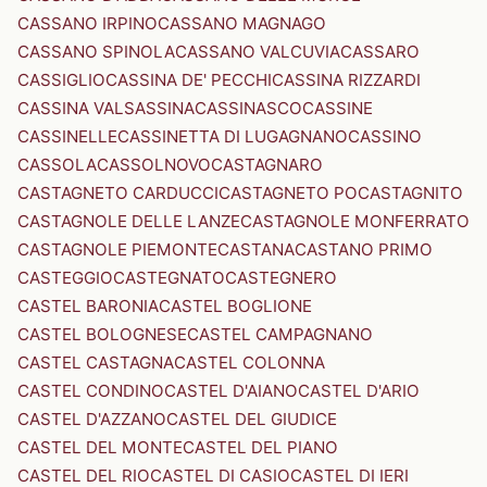
CASSANO IRPINO
CASSANO MAGNAGO
CASSANO SPINOLA
CASSANO VALCUVIA
CASSARO
CASSIGLIO
CASSINA DE' PECCHI
CASSINA RIZZARDI
CASSINA VALSASSINA
CASSINASCO
CASSINE
CASSINELLE
CASSINETTA DI LUGAGNANO
CASSINO
CASSOLA
CASSOLNOVO
CASTAGNARO
CASTAGNETO CARDUCCI
CASTAGNETO PO
CASTAGNITO
CASTAGNOLE DELLE LANZE
CASTAGNOLE MONFERRATO
CASTAGNOLE PIEMONTE
CASTANA
CASTANO PRIMO
CASTEGGIO
CASTEGNATO
CASTEGNERO
CASTEL BARONIA
CASTEL BOGLIONE
CASTEL BOLOGNESE
CASTEL CAMPAGNANO
CASTEL CASTAGNA
CASTEL COLONNA
CASTEL CONDINO
CASTEL D'AIANO
CASTEL D'ARIO
CASTEL D'AZZANO
CASTEL DEL GIUDICE
CASTEL DEL MONTE
CASTEL DEL PIANO
CASTEL DEL RIO
CASTEL DI CASIO
CASTEL DI IERI