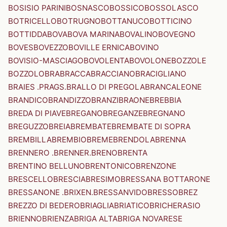
BOSISIO PARINI
BOSNASCO
BOSSICO
BOSSOLASCO
BOTRICELLO
BOTRUGNO
BOTTANUCO
BOTTICINO
BOTTIDDA
BOVA
BOVA MARINA
BOVALINO
BOVEGNO
BOVES
BOVEZZO
BOVILLE ERNICA
BOVINO
BOVISIO-MASCIAGO
BOVOLENTA
BOVOLONE
BOZZOLE
BOZZOLO
BRA
BRACCA
BRACCIANO
BRACIGLIANO
BRAIES .PRAGS.
BRALLO DI PREGOLA
BRANCALEONE
BRANDICO
BRANDIZZO
BRANZI
BRAONE
BREBBIA
BREDA DI PIAVE
BREGANO
BREGANZE
BREGNANO
BREGUZZO
BREIA
BREMBATE
BREMBATE DI SOPRA
BREMBILLA
BREMBIO
BREME
BRENDOLA
BRENNA
BRENNERO .BRENNER.
BRENO
BRENTA
BRENTINO BELLUNO
BRENTONICO
BRENZONE
BRESCELLO
BRESCIA
BRESIMO
BRESSANA BOTTARONE
BRESSANONE .BRIXEN.
BRESSANVIDO
BRESSO
BREZ
BREZZO DI BEDERO
BRIAGLIA
BRIATICO
BRICHERASIO
BRIENNO
BRIENZA
BRIGA ALTA
BRIGA NOVARESE