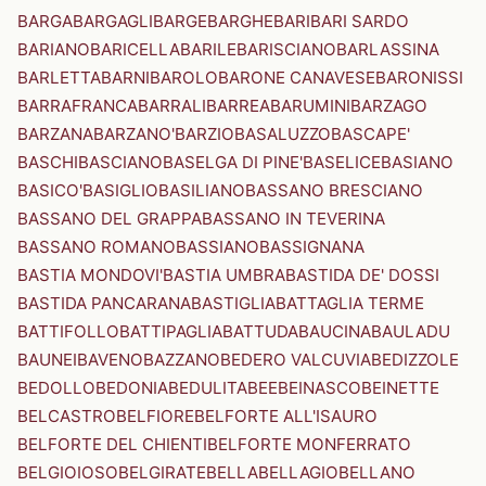
BARGA
BARGAGLI
BARGE
BARGHE
BARI
BARI SARDO
BARIANO
BARICELLA
BARILE
BARISCIANO
BARLASSINA
BARLETTA
BARNI
BAROLO
BARONE CANAVESE
BARONISSI
BARRAFRANCA
BARRALI
BARREA
BARUMINI
BARZAGO
BARZANA
BARZANO'
BARZIO
BASALUZZO
BASCAPE'
BASCHI
BASCIANO
BASELGA DI PINE'
BASELICE
BASIANO
BASICO'
BASIGLIO
BASILIANO
BASSANO BRESCIANO
BASSANO DEL GRAPPA
BASSANO IN TEVERINA
BASSANO ROMANO
BASSIANO
BASSIGNANA
BASTIA MONDOVI'
BASTIA UMBRA
BASTIDA DE' DOSSI
BASTIDA PANCARANA
BASTIGLIA
BATTAGLIA TERME
BATTIFOLLO
BATTIPAGLIA
BATTUDA
BAUCINA
BAULADU
BAUNEI
BAVENO
BAZZANO
BEDERO VALCUVIA
BEDIZZOLE
BEDOLLO
BEDONIA
BEDULITA
BEE
BEINASCO
BEINETTE
BELCASTRO
BELFIORE
BELFORTE ALL'ISAURO
BELFORTE DEL CHIENTI
BELFORTE MONFERRATO
BELGIOIOSO
BELGIRATE
BELLA
BELLAGIO
BELLANO