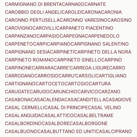
CARMIGNANO DI BRENTA
CARNAGO
CARNATE
CAROBBIO DEGLI ANGELI
CAROLEI
CARONA
CARONIA
CARONNO PERTUSELLA
CARONNO VARESINO
CAROSINO
CAROVIGNO
CAROVILLI
CARPANETO PIACENTINO
CARPANZANO
CARPASIO
CARPEGNA
CARPENEDOLO
CARPENETO
CARPI
CARPIANO
CARPIGNANO SALENTINO
CARPIGNANO SESIA
CARPINETI
CARPINETO DELLA NORA
CARPINETO ROMANO
CARPINETO SINELLO
CARPINO
CARPINONE
CARRARA
CARRE'
CARREGA LIGURE
CARRO
CARRODANO
CARROSIO
CARRU'
CARSOLI
CARTIGLIANO
CARTIGNANO
CARTOCETO
CARTOSIO
CARTURA
CARUGATE
CARUGO
CARUNCHIO
CARVICO
CARZANO
CASABONA
CASACALENDA
CASACANDITELLA
CASAGIOVE
CASAL CERMELLI
CASAL DI PRINCIPE
CASAL VELINO
CASALANGUIDA
CASALATTICO
CASALBELTRAME
CASALBORDINO
CASALBORE
CASALBORGONE
CASALBUONO
CASALBUTTANO ED UNITI
CASALCIPRANO