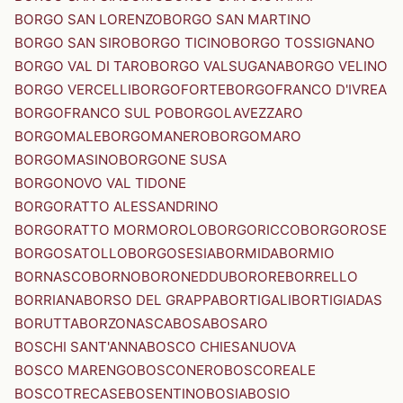
BORGO SAN LORENZO
BORGO SAN MARTINO
BORGO SAN SIRO
BORGO TICINO
BORGO TOSSIGNANO
BORGO VAL DI TARO
BORGO VALSUGANA
BORGO VELINO
BORGO VERCELLI
BORGOFORTE
BORGOFRANCO D'IVREA
BORGOFRANCO SUL PO
BORGOLAVEZZARO
BORGOMALE
BORGOMANERO
BORGOMARO
BORGOMASINO
BORGONE SUSA
BORGONOVO VAL TIDONE
BORGORATTO ALESSANDRINO
BORGORATTO MORMOROLO
BORGORICCO
BORGOROSE
BORGOSATOLLO
BORGOSESIA
BORMIDA
BORMIO
BORNASCO
BORNO
BORONEDDU
BORORE
BORRELLO
BORRIANA
BORSO DEL GRAPPA
BORTIGALI
BORTIGIADAS
BORUTTA
BORZONASCA
BOSA
BOSARO
BOSCHI SANT'ANNA
BOSCO CHIESANUOVA
BOSCO MARENGO
BOSCONERO
BOSCOREALE
BOSCOTRECASE
BOSENTINO
BOSIA
BOSIO