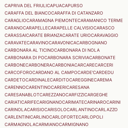
CAPRIVA DEL FRIULI
CAPUA
CAPURSO
CARAFFA DEL BIANCO
CARAFFA DI CATANZARO
CARAGLIO
CARAMAGNA PIEMONTE
CARAMANICO TERME
CARANO
CARAPELLE
CARAPELLE CALVISIO
CARASCO
CARASSAI
CARATE BRIANZA
CARATE URIO
CARAVAGGIO
CARAVATE
CARAVINO
CARAVONICA
CARBOGNANO
CARBONARA AL TICINO
CARBONARA DI NOLA
CARBONARA DI PO
CARBONARA SCRIVIA
CARBONATE
CARBONE
CARBONERA
CARBONIA
CARCARE
CARCERI
CARCOFORO
CARDANO AL CAMPO
CARDE'
CARDEDU
CARDETO
CARDINALE
CARDITO
CAREGGINE
CAREMA
CARENNO
CARENTINO
CARERI
CARESANA
CARESANABLOT
CAREZZANO
CARFIZZI
CARGEGHE
CARIATI
CARIFE
CARIGNANO
CARIMATE
CARINARO
CARINI
CARINOLA
CARISIO
CARISOLO
CARLANTINO
CARLAZZO
CARLENTINI
CARLINO
CARLOFORTE
CARLOPOLI
CARMAGNOLA
CARMIANO
CARMIGNANO