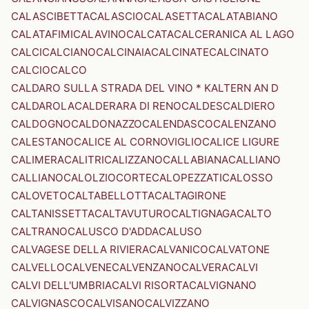
CALASCIBETTA
CALASCIO
CALASETTA
CALATABIANO
CALATAFIMI
CALAVINO
CALCATA
CALCERANICA AL LAGO
CALCI
CALCIANO
CALCINAIA
CALCINATE
CALCINATO
CALCIO
CALCO
CALDARO SULLA STRADA DEL VINO * KALTERN AN D
CALDAROLA
CALDERARA DI RENO
CALDES
CALDIERO
CALDOGNO
CALDONAZZO
CALENDASCO
CALENZANO
CALESTANO
CALICE AL CORNOVIGLIO
CALICE LIGURE
CALIMERA
CALITRI
CALIZZANO
CALLABIANA
CALLIANO
CALLIANO
CALOLZIOCORTE
CALOPEZZATI
CALOSSO
CALOVETO
CALTABELLOTTA
CALTAGIRONE
CALTANISSETTA
CALTAVUTURO
CALTIGNAGA
CALTO
CALTRANO
CALUSCO D'ADDA
CALUSO
CALVAGESE DELLA RIVIERA
CALVANICO
CALVATONE
CALVELLO
CALVENE
CALVENZANO
CALVERA
CALVI
CALVI DELL'UMBRIA
CALVI RISORTA
CALVIGNANO
CALVIGNASCO
CALVISANO
CALVIZZANO