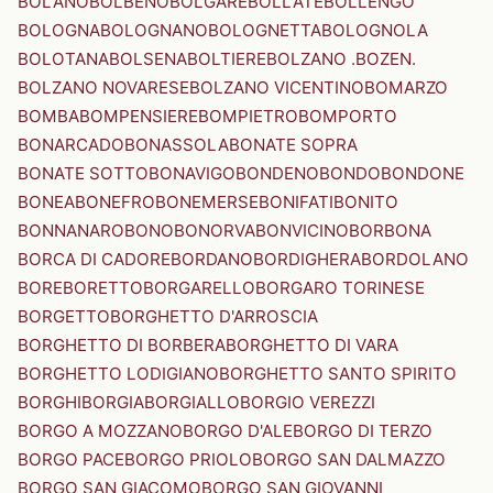
BOLANO
BOLBENO
BOLGARE
BOLLATE
BOLLENGO
BOLOGNA
BOLOGNANO
BOLOGNETTA
BOLOGNOLA
BOLOTANA
BOLSENA
BOLTIERE
BOLZANO .BOZEN.
BOLZANO NOVARESE
BOLZANO VICENTINO
BOMARZO
BOMBA
BOMPENSIERE
BOMPIETRO
BOMPORTO
BONARCADO
BONASSOLA
BONATE SOPRA
BONATE SOTTO
BONAVIGO
BONDENO
BONDO
BONDONE
BONEA
BONEFRO
BONEMERSE
BONIFATI
BONITO
BONNANARO
BONO
BONORVA
BONVICINO
BORBONA
BORCA DI CADORE
BORDANO
BORDIGHERA
BORDOLANO
BORE
BORETTO
BORGARELLO
BORGARO TORINESE
BORGETTO
BORGHETTO D'ARROSCIA
BORGHETTO DI BORBERA
BORGHETTO DI VARA
BORGHETTO LODIGIANO
BORGHETTO SANTO SPIRITO
BORGHI
BORGIA
BORGIALLO
BORGIO VEREZZI
BORGO A MOZZANO
BORGO D'ALE
BORGO DI TERZO
BORGO PACE
BORGO PRIOLO
BORGO SAN DALMAZZO
BORGO SAN GIACOMO
BORGO SAN GIOVANNI