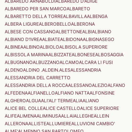
ALBAREDO ARNABOLDI
ALBAREDO D'ADIGE
ALBAREDO PER SAN MARCO
ALBARETO
ALBARETTO DELLA TORRE
ALBAVILLA
ALBENGA
ALBERA LIGURE
ALBEROBELLO
ALBERONA
ALBESE CON CASSANO
ALBETTONE
ALBI
ALBIANO
ALBIANO D'IVREA
ALBIATE
ALBIDONA
ALBIGNASEGO
ALBINEA
ALBINO
ALBIOLO
ALBISOLA SUPERIORE
ALBISSOLA MARINA
ALBIZZATE
ALBONESE
ALBOSAGGIA
ALBUGNANO
ALBUZZANO
ALCAMO
ALCARA LI FUSI
ALDENO
ALDINO .ALDEIN.
ALES
ALESSANDRIA
ALESSANDRIA DEL CARRETTO
ALESSANDRIA DELLA ROCCA
ALESSANO
ALEZIO
ALFANO
ALFEDENA
ALFIANELLO
ALFIANO NATTA
ALFONSINE
ALGHERO
ALGUA
ALI'
ALI' TERME
ALIA
ALIANO
ALICE BEL COLLE
ALICE CASTELLO
ALICE SUPERIORE
ALIFE
ALIMENA
ALIMINUSA
ALLAI
ALLEGHE
ALLEIN
ALLERONA
ALLISTE
ALLUMIERE
ALLUVIONI CAMBIO'
ALME'
ALMENNO SAN BARTOLOMEO