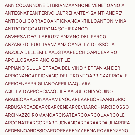
ANNICCO
ANNONE DI BRIANZA
ANNONE VENETO
ANOIA
ANTEGNATE
ANTERIVO .ALTREI.
ANTEY-SAINT-ANDRE'
ANTICOLI CORRADO
ANTIGNANO
ANTILLO
ANTONIMINA
ANTRODOCO
ANTRONA SCHIERANCO
ANVERSA DEGLI ABRUZZI
ANZANO DEL PARCO
ANZANO DI PUGLIA
ANZI
ANZIO
ANZOLA D'OSSOLA
ANZOLA DELL'EMILIA
AOSTA
APECCHIO
APICE
APIRO
APOLLOSA
APPIANO GENTILE
APPIANO SULLA STRADA DEL VINO * EPPAN AN DER
APPIGNANO
APPIGNANO DEL TRONTO
APRICA
APRICALE
APRICENA
APRIGLIANO
APRILIA
AQUARA
AQUILA D'ARROSCIA
AQUILEIA
AQUILONIA
AQUINO
ARADEO
ARAGONA
ARAMENGO
ARBA
ARBOREA
ARBORIO
ARBUS
ARCADE
ARCE
ARCENE
ARCEVIA
ARCHI
ARCIDOSSO
ARCINAZZO ROMANO
ARCISATE
ARCO
ARCOLA
ARCOLE
ARCONATE
ARCORE
ARCUGNANO
ARDARA
ARDAULI
ARDEA
ARDENNO
ARDESIO
ARDORE
ARENA
ARENA PO
ARENZANO