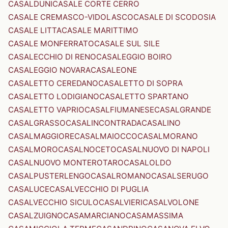
CASALDUNI
CASALE CORTE CERRO
CASALE CREMASCO-VIDOLASCO
CASALE DI SCODOSIA
CASALE LITTA
CASALE MARITTIMO
CASALE MONFERRATO
CASALE SUL SILE
CASALECCHIO DI RENO
CASALEGGIO BOIRO
CASALEGGIO NOVARA
CASALEONE
CASALETTO CEREDANO
CASALETTO DI SOPRA
CASALETTO LODIGIANO
CASALETTO SPARTANO
CASALETTO VAPRIO
CASALFIUMANESE
CASALGRANDE
CASALGRASSO
CASALINCONTRADA
CASALINO
CASALMAGGIORE
CASALMAIOCCO
CASALMORANO
CASALMORO
CASALNOCETO
CASALNUOVO DI NAPOLI
CASALNUOVO MONTEROTARO
CASALOLDO
CASALPUSTERLENGO
CASALROMANO
CASALSERUGO
CASALUCE
CASALVECCHIO DI PUGLIA
CASALVECCHIO SICULO
CASALVIERI
CASALVOLONE
CASALZUIGNO
CASAMARCIANO
CASAMASSIMA