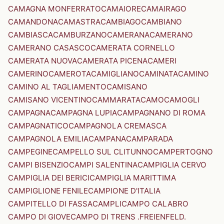
CAMAGNA MONFERRATO
CAMAIORE
CAMAIRAGO
CAMANDONA
CAMASTRA
CAMBIAGO
CAMBIANO
CAMBIASCA
CAMBURZANO
CAMERANA
CAMERANO
CAMERANO CASASCO
CAMERATA CORNELLO
CAMERATA NUOVA
CAMERATA PICENA
CAMERI
CAMERINO
CAMEROTA
CAMIGLIANO
CAMINATA
CAMINO
CAMINO AL TAGLIAMENTO
CAMISANO
CAMISANO VICENTINO
CAMMARATA
CAMO
CAMOGLI
CAMPAGNA
CAMPAGNA LUPIA
CAMPAGNANO DI ROMA
CAMPAGNATICO
CAMPAGNOLA CREMASCA
CAMPAGNOLA EMILIA
CAMPANA
CAMPARADA
CAMPEGINE
CAMPELLO SUL CLITUNNO
CAMPERTOGNO
CAMPI BISENZIO
CAMPI SALENTINA
CAMPIGLIA CERVO
CAMPIGLIA DEI BERICI
CAMPIGLIA MARITTIMA
CAMPIGLIONE FENILE
CAMPIONE D'ITALIA
CAMPITELLO DI FASSA
CAMPLI
CAMPO CALABRO
CAMPO DI GIOVE
CAMPO DI TRENS .FREIENFELD.