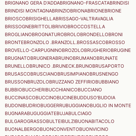
BRIGNANO GERA D'ADDA
BRIGNANO-FRASCATA
BRINDISI
BRINDISI MONTAGNA
BRINZIO
BRIONA
BRIONE
BRIONE
BRIOSCO
BRISIGHELLA
BRISSAGO-VALTRAVAGLIA
BRISSOGNE
BRITTOLI
BRIVIO
BROCCOSTELLA
BROGLIANO
BROGNATURO
BROLO
BRONDELLO
BRONI
BRONTE
BRONZOLO .BRANZOLL.
BROSSASCO
BROSSO
BROVELLO-CARPUGNINO
BROZOLO
BRUGHERIO
BRUGINE
BRUGNATO
BRUGNERA
BRUINO
BRUMANO
BRUNATE
BRUNELLO
BRUNICO .BRUNECK.
BRUNO
BRUSAPORTO
BRUSASCO
BRUSCIANO
BRUSIMPIANO
BRUSNENGO
BRUSSON
BRUZOLO
BRUZZANO ZEFFIRIO
BUBBIANO
BUBBIO
BUCCHERI
BUCCHIANICO
BUCCIANO
BUCCINASCO
BUCCINO
BUCINE
BUDDUSO'
BUDOIA
BUDONI
BUDRIO
BUGGERRU
BUGGIANO
BUGLIO IN MONTE
BUGNARA
BUGUGGIATE
BUJA
BULCIAGO
BULGAROGRASSO
BULTEI
BULZI
BUONABITACOLO
BUONALBERGO
BUONCONVENTO
BUONVICINO