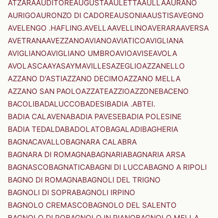
ATZARA
AUDITORE
AUGUSTA
AULETTA
AULLA
AURANO
AURIGO
AURONZO DI CADORE
AUSONIA
AUSTIS
AVEGNO
AVELENGO .HAFLING.
AVELLA
AVELLINO
AVERARA
AVERSA
AVETRANA
AVEZZANO
AVIANO
AVIATICO
AVIGLIANA
AVIGLIANO
AVIGLIANO UMBRO
AVIO
AVISE
AVOLA
AVOLASCA
AYAS
AYMAVILLES
AZEGLIO
AZZANELLO
AZZANO D'ASTI
AZZANO DECIMO
AZZANO MELLA
AZZANO SAN PAOLO
AZZATE
AZZIO
AZZONE
BACENO
BACOLI
BADALUCCO
BADESI
BADIA .ABTEI.
BADIA CALAVENA
BADIA PAVESE
BADIA POLESINE
BADIA TEDALDA
BADOLATO
BAGALADI
BAGHERIA
BAGNACAVALLO
BAGNARA CALABRA
BAGNARA DI ROMAGNA
BAGNARIA
BAGNARIA ARSA
BAGNASCO
BAGNATICA
BAGNI DI LUCCA
BAGNO A RIPOLI
BAGNO DI ROMAGNA
BAGNOLI DEL TRIGNO
BAGNOLI DI SOPRA
BAGNOLI IRPINO
BAGNOLO CREMASCO
BAGNOLO DEL SALENTO
BAGNOLO DI PO
BAGNOLO IN PIANO
BAGNOLO MELLA