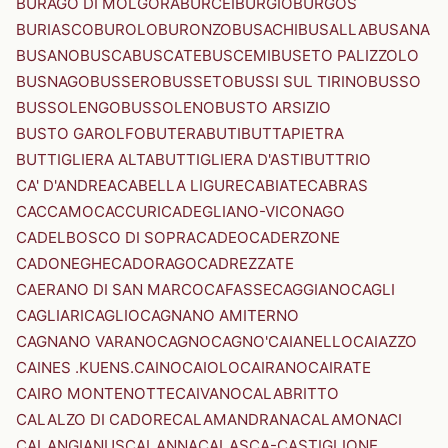
BURAGO DI MOLGORA
BURCEI
BURGIO
BURGOS
BURIASCO
BUROLO
BURONZO
BUSACHI
BUSALLA
BUSANA
BUSANO
BUSCA
BUSCATE
BUSCEMI
BUSETO PALIZZOLO
BUSNAGO
BUSSERO
BUSSETO
BUSSI SUL TIRINO
BUSSO
BUSSOLENGO
BUSSOLENO
BUSTO ARSIZIO
BUSTO GAROLFO
BUTERA
BUTI
BUTTAPIETRA
BUTTIGLIERA ALTA
BUTTIGLIERA D'ASTI
BUTTRIO
CA' D'ANDREA
CABELLA LIGURE
CABIATE
CABRAS
CACCAMO
CACCURI
CADEGLIANO-VICONAGO
CADELBOSCO DI SOPRA
CADEO
CADERZONE
CADONEGHE
CADORAGO
CADREZZATE
CAERANO DI SAN MARCO
CAFASSE
CAGGIANO
CAGLI
CAGLIARI
CAGLIO
CAGNANO AMITERNO
CAGNANO VARANO
CAGNO
CAGNO'
CAIANELLO
CAIAZZO
CAINES .KUENS.
CAINO
CAIOLO
CAIRANO
CAIRATE
CAIRO MONTENOTTE
CAIVANO
CALABRITTO
CALALZO DI CADORE
CALAMANDRANA
CALAMONACI
CALANGIANUS
CALANNA
CALASCA-CASTIGLIONE