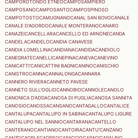
CAMPOROTONDO ETNEO
CAMPOSAMPIERO
CAMPOSANO
CAMPOSANTO
CAMPOSPINOSO
CAMPOTOSTO
CAMUGNANO
CANAL SAN BOVO
CANALE
CANALE D'AGORDO
CANALE MONTERANO
CANARO
CANAZEI
CANCELLARA
CANCELLO ED ARNONE
CANDA
CANDELA
CANDELO
CANDIA CANAVESE
CANDIA LOMELLINA
CANDIANA
CANDIDA
CANDIOLO
CANEGRATE
CANELLI
CANEPINA
CANEVA
CANEVINO
CANICATTI'
CANICATTINI BAGNI
CANINO
CANISCHIO
CANISTRO
CANNA
CANNALONGA
CANNARA
CANNERO RIVIERA
CANNETO PAVESE
CANNETO SULL'OGLIO
CANNOBIO
CANNOLE
CANOLO
CANONICA D'ADDA
CANOSA DI PUGLIA
CANOSA SANNITA
CANOSIO
CANOSSA
CANSANO
CANTAGALLO
CANTALICE
CANTALUPA
CANTALUPO IN SABINA
CANTALUPO LIGURE
CANTALUPO NEL SANNIO
CANTARANA
CANTELLO
CANTERANO
CANTIANO
CANTOIRA
CANTU'
CANZANO
CANZO
CAORLE
CAORSO
CAPACCIO
CAPACI
CAPALBIO