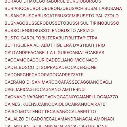
BURAGO DI MOLGORA
BURCEI
BURGIO
BURGOS
BURIASCO
BUROLO
BURONZO
BUSACHI
BUSALLA
BUSANA
BUSANO
BUSCA
BUSCATE
BUSCEMI
BUSETO PALIZZOLO
BUSNAGO
BUSSERO
BUSSETO
BUSSI SUL TIRINO
BUSSO
BUSSOLENGO
BUSSOLENO
BUSTO ARSIZIO
BUSTO GAROLFO
BUTERA
BUTI
BUTTAPIETRA
BUTTIGLIERA ALTA
BUTTIGLIERA D'ASTI
BUTTRIO
CA' D'ANDREA
CABELLA LIGURE
CABIATE
CABRAS
CACCAMO
CACCURI
CADEGLIANO-VICONAGO
CADELBOSCO DI SOPRA
CADEO
CADERZONE
CADONEGHE
CADORAGO
CADREZZATE
CAERANO DI SAN MARCO
CAFASSE
CAGGIANO
CAGLI
CAGLIARI
CAGLIO
CAGNANO AMITERNO
CAGNANO VARANO
CAGNO
CAGNO'
CAIANELLO
CAIAZZO
CAINES .KUENS.
CAINO
CAIOLO
CAIRANO
CAIRATE
CAIRO MONTENOTTE
CAIVANO
CALABRITTO
CALALZO DI CADORE
CALAMANDRANA
CALAMONACI
CALANGIANUS
CALANNA
CALASCA-CASTIGLIONE