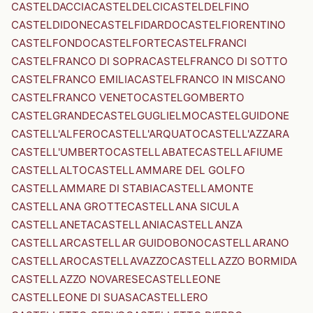
CASTELDACCIA
CASTELDELCI
CASTELDELFINO
CASTELDIDONE
CASTELFIDARDO
CASTELFIORENTINO
CASTELFONDO
CASTELFORTE
CASTELFRANCI
CASTELFRANCO DI SOPRA
CASTELFRANCO DI SOTTO
CASTELFRANCO EMILIA
CASTELFRANCO IN MISCANO
CASTELFRANCO VENETO
CASTELGOMBERTO
CASTELGRANDE
CASTELGUGLIELMO
CASTELGUIDONE
CASTELL'ALFERO
CASTELL'ARQUATO
CASTELL'AZZARA
CASTELL'UMBERTO
CASTELLABATE
CASTELLAFIUME
CASTELLALTO
CASTELLAMMARE DEL GOLFO
CASTELLAMMARE DI STABIA
CASTELLAMONTE
CASTELLANA GROTTE
CASTELLANA SICULA
CASTELLANETA
CASTELLANIA
CASTELLANZA
CASTELLAR
CASTELLAR GUIDOBONO
CASTELLARANO
CASTELLARO
CASTELLAVAZZO
CASTELLAZZO BORMIDA
CASTELLAZZO NOVARESE
CASTELLEONE
CASTELLEONE DI SUASA
CASTELLERO