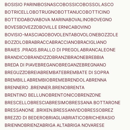
BOSISIO PARINI
BOSNASCO
BOSSICO
BOSSOLASCO
BOTRICELLO
BOTRUGNO
BOTTANUCO
BOTTICINO
BOTTIDDA
BOVA
BOVA MARINA
BOVALINO
BOVEGNO
BOVES
BOVEZZO
BOVILLE ERNICA
BOVINO
BOVISIO-MASCIAGO
BOVOLENTA
BOVOLONE
BOZZOLE
BOZZOLO
BRA
BRACCA
BRACCIANO
BRACIGLIANO
BRAIES .PRAGS.
BRALLO DI PREGOLA
BRANCALEONE
BRANDICO
BRANDIZZO
BRANZI
BRAONE
BREBBIA
BREDA DI PIAVE
BREGANO
BREGANZE
BREGNANO
BREGUZZO
BREIA
BREMBATE
BREMBATE DI SOPRA
BREMBILLA
BREMBIO
BREME
BRENDOLA
BRENNA
BRENNERO .BRENNER.
BRENO
BRENTA
BRENTINO BELLUNO
BRENTONICO
BRENZONE
BRESCELLO
BRESCIA
BRESIMO
BRESSANA BOTTARONE
BRESSANONE .BRIXEN.
BRESSANVIDO
BRESSO
BREZ
BREZZO DI BEDERO
BRIAGLIA
BRIATICO
BRICHERASIO
BRIENNO
BRIENZA
BRIGA ALTA
BRIGA NOVARESE