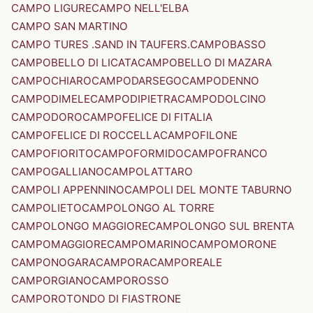
CAMPO LIGURE
CAMPO NELL'ELBA
CAMPO SAN MARTINO
CAMPO TURES .SAND IN TAUFERS.
CAMPOBASSO
CAMPOBELLO DI LICATA
CAMPOBELLO DI MAZARA
CAMPOCHIARO
CAMPODARSEGO
CAMPODENNO
CAMPODIMELE
CAMPODIPIETRA
CAMPODOLCINO
CAMPODORO
CAMPOFELICE DI FITALIA
CAMPOFELICE DI ROCCELLA
CAMPOFILONE
CAMPOFIORITO
CAMPOFORMIDO
CAMPOFRANCO
CAMPOGALLIANO
CAMPOLATTARO
CAMPOLI APPENNINO
CAMPOLI DEL MONTE TABURNO
CAMPOLIETO
CAMPOLONGO AL TORRE
CAMPOLONGO MAGGIORE
CAMPOLONGO SUL BRENTA
CAMPOMAGGIORE
CAMPOMARINO
CAMPOMORONE
CAMPONOGARA
CAMPORA
CAMPOREALE
CAMPORGIANO
CAMPOROSSO
CAMPOROTONDO DI FIASTRONE