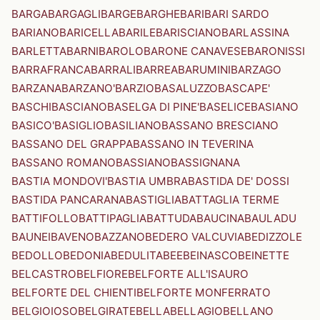
BARGA
BARGAGLI
BARGE
BARGHE
BARI
BARI SARDO
BARIANO
BARICELLA
BARILE
BARISCIANO
BARLASSINA
BARLETTA
BARNI
BAROLO
BARONE CANAVESE
BARONISSI
BARRAFRANCA
BARRALI
BARREA
BARUMINI
BARZAGO
BARZANA
BARZANO'
BARZIO
BASALUZZO
BASCAPE'
BASCHI
BASCIANO
BASELGA DI PINE'
BASELICE
BASIANO
BASICO'
BASIGLIO
BASILIANO
BASSANO BRESCIANO
BASSANO DEL GRAPPA
BASSANO IN TEVERINA
BASSANO ROMANO
BASSIANO
BASSIGNANA
BASTIA MONDOVI'
BASTIA UMBRA
BASTIDA DE' DOSSI
BASTIDA PANCARANA
BASTIGLIA
BATTAGLIA TERME
BATTIFOLLO
BATTIPAGLIA
BATTUDA
BAUCINA
BAULADU
BAUNEI
BAVENO
BAZZANO
BEDERO VALCUVIA
BEDIZZOLE
BEDOLLO
BEDONIA
BEDULITA
BEE
BEINASCO
BEINETTE
BELCASTRO
BELFIORE
BELFORTE ALL'ISAURO
BELFORTE DEL CHIENTI
BELFORTE MONFERRATO
BELGIOIOSO
BELGIRATE
BELLA
BELLAGIO
BELLANO