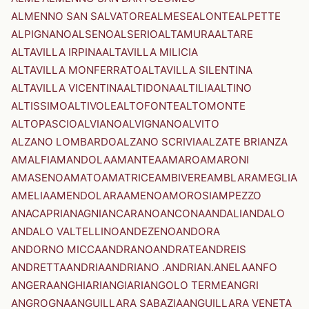
ALMENNO SAN SALVATORE
ALMESE
ALONTE
ALPETTE
ALPIGNANO
ALSENO
ALSERIO
ALTAMURA
ALTARE
ALTAVILLA IRPINA
ALTAVILLA MILICIA
ALTAVILLA MONFERRATO
ALTAVILLA SILENTINA
ALTAVILLA VICENTINA
ALTIDONA
ALTILIA
ALTINO
ALTISSIMO
ALTIVOLE
ALTOFONTE
ALTOMONTE
ALTOPASCIO
ALVIANO
ALVIGNANO
ALVITO
ALZANO LOMBARDO
ALZANO SCRIVIA
ALZATE BRIANZA
AMALFI
AMANDOLA
AMANTEA
AMARO
AMARONI
AMASENO
AMATO
AMATRICE
AMBIVERE
AMBLAR
AMEGLIA
AMELIA
AMENDOLARA
AMENO
AMOROSI
AMPEZZO
ANACAPRI
ANAGNI
ANCARANO
ANCONA
ANDALI
ANDALO
ANDALO VALTELLINO
ANDEZENO
ANDORA
ANDORNO MICCA
ANDRANO
ANDRATE
ANDREIS
ANDRETTA
ANDRIA
ANDRIANO .ANDRIAN.
ANELA
ANFO
ANGERA
ANGHIARI
ANGIARI
ANGOLO TERME
ANGRI
ANGROGNA
ANGUILLARA SABAZIA
ANGUILLARA VENETA