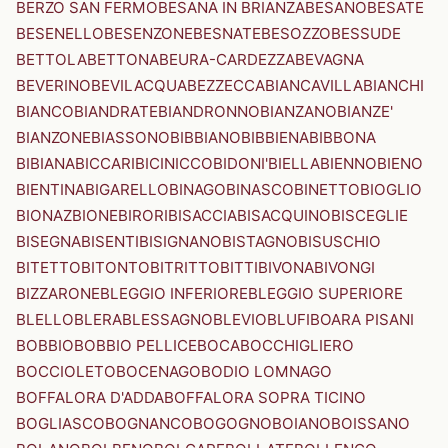
BERZO SAN FERMO
BESANA IN BRIANZA
BESANO
BESATE
BESENELLO
BESENZONE
BESNATE
BESOZZO
BESSUDE
BETTOLA
BETTONA
BEURA-CARDEZZA
BEVAGNA
BEVERINO
BEVILACQUA
BEZZECCA
BIANCAVILLA
BIANCHI
BIANCO
BIANDRATE
BIANDRONNO
BIANZANO
BIANZE'
BIANZONE
BIASSONO
BIBBIANO
BIBBIENA
BIBBONA
BIBIANA
BICCARI
BICINICCO
BIDONI'
BIELLA
BIENNO
BIENO
BIENTINA
BIGARELLO
BINAGO
BINASCO
BINETTO
BIOGLIO
BIONAZ
BIONE
BIRORI
BISACCIA
BISACQUINO
BISCEGLIE
BISEGNA
BISENTI
BISIGNANO
BISTAGNO
BISUSCHIO
BITETTO
BITONTO
BITRITTO
BITTI
BIVONA
BIVONGI
BIZZARONE
BLEGGIO INFERIORE
BLEGGIO SUPERIORE
BLELLO
BLERA
BLESSAGNO
BLEVIO
BLUFI
BOARA PISANI
BOBBIO
BOBBIO PELLICE
BOCA
BOCCHIGLIERO
BOCCIOLETO
BOCENAGO
BODIO LOMNAGO
BOFFALORA D'ADDA
BOFFALORA SOPRA TICINO
BOGLIASCO
BOGNANCO
BOGOGNO
BOIANO
BOISSANO