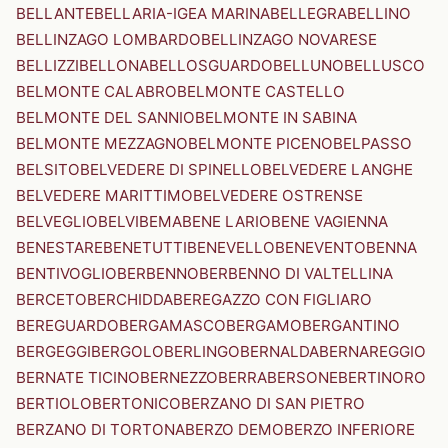
BELLANTE
BELLARIA-IGEA MARINA
BELLEGRA
BELLINO
BELLINZAGO LOMBARDO
BELLINZAGO NOVARESE
BELLIZZI
BELLONA
BELLOSGUARDO
BELLUNO
BELLUSCO
BELMONTE CALABRO
BELMONTE CASTELLO
BELMONTE DEL SANNIO
BELMONTE IN SABINA
BELMONTE MEZZAGNO
BELMONTE PICENO
BELPASSO
BELSITO
BELVEDERE DI SPINELLO
BELVEDERE LANGHE
BELVEDERE MARITTIMO
BELVEDERE OSTRENSE
BELVEGLIO
BELVI
BEMA
BENE LARIO
BENE VAGIENNA
BENESTARE
BENETUTTI
BENEVELLO
BENEVENTO
BENNA
BENTIVOGLIO
BERBENNO
BERBENNO DI VALTELLINA
BERCETO
BERCHIDDA
BEREGAZZO CON FIGLIARO
BEREGUARDO
BERGAMASCO
BERGAMO
BERGANTINO
BERGEGGI
BERGOLO
BERLINGO
BERNALDA
BERNAREGGIO
BERNATE TICINO
BERNEZZO
BERRA
BERSONE
BERTINORO
BERTIOLO
BERTONICO
BERZANO DI SAN PIETRO
BERZANO DI TORTONA
BERZO DEMO
BERZO INFERIORE