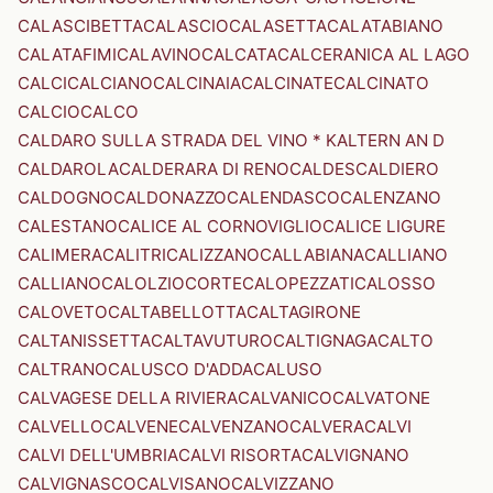
CALASCIBETTA
CALASCIO
CALASETTA
CALATABIANO
CALATAFIMI
CALAVINO
CALCATA
CALCERANICA AL LAGO
CALCI
CALCIANO
CALCINAIA
CALCINATE
CALCINATO
CALCIO
CALCO
CALDARO SULLA STRADA DEL VINO * KALTERN AN D
CALDAROLA
CALDERARA DI RENO
CALDES
CALDIERO
CALDOGNO
CALDONAZZO
CALENDASCO
CALENZANO
CALESTANO
CALICE AL CORNOVIGLIO
CALICE LIGURE
CALIMERA
CALITRI
CALIZZANO
CALLABIANA
CALLIANO
CALLIANO
CALOLZIOCORTE
CALOPEZZATI
CALOSSO
CALOVETO
CALTABELLOTTA
CALTAGIRONE
CALTANISSETTA
CALTAVUTURO
CALTIGNAGA
CALTO
CALTRANO
CALUSCO D'ADDA
CALUSO
CALVAGESE DELLA RIVIERA
CALVANICO
CALVATONE
CALVELLO
CALVENE
CALVENZANO
CALVERA
CALVI
CALVI DELL'UMBRIA
CALVI RISORTA
CALVIGNANO
CALVIGNASCO
CALVISANO
CALVIZZANO