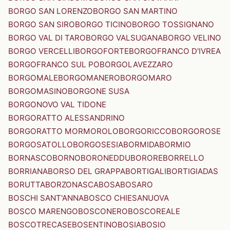
BORGO SAN LORENZO
BORGO SAN MARTINO
BORGO SAN SIRO
BORGO TICINO
BORGO TOSSIGNANO
BORGO VAL DI TARO
BORGO VALSUGANA
BORGO VELINO
BORGO VERCELLI
BORGOFORTE
BORGOFRANCO D'IVREA
BORGOFRANCO SUL PO
BORGOLAVEZZARO
BORGOMALE
BORGOMANERO
BORGOMARO
BORGOMASINO
BORGONE SUSA
BORGONOVO VAL TIDONE
BORGORATTO ALESSANDRINO
BORGORATTO MORMOROLO
BORGORICCO
BORGOROSE
BORGOSATOLLO
BORGOSESIA
BORMIDA
BORMIO
BORNASCO
BORNO
BORONEDDU
BORORE
BORRELLO
BORRIANA
BORSO DEL GRAPPA
BORTIGALI
BORTIGIADAS
BORUTTA
BORZONASCA
BOSA
BOSARO
BOSCHI SANT'ANNA
BOSCO CHIESANUOVA
BOSCO MARENGO
BOSCONERO
BOSCOREALE
BOSCOTRECASE
BOSENTINO
BOSIA
BOSIO