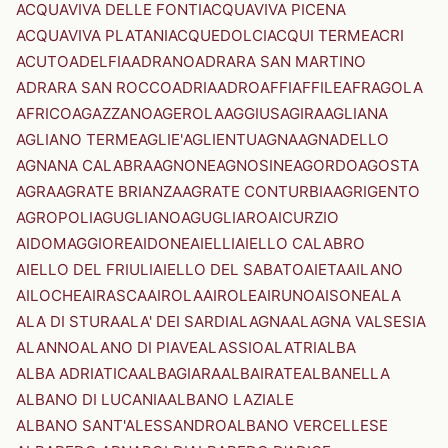
ACQUAVIVA DELLE FONTI
ACQUAVIVA PICENA
ACQUAVIVA PLATANI
ACQUEDOLCI
ACQUI TERME
ACRI
ACUTO
ADELFIA
ADRANO
ADRARA SAN MARTINO
ADRARA SAN ROCCO
ADRIA
ADRO
AFFI
AFFILE
AFRAGOLA
AFRICO
AGAZZANO
AGEROLA
AGGIUS
AGIRA
AGLIANA
AGLIANO TERME
AGLIE'
AGLIENTU
AGNA
AGNADELLO
AGNANA CALABRA
AGNONE
AGNOSINE
AGORDO
AGOSTA
AGRA
AGRATE BRIANZA
AGRATE CONTURBIA
AGRIGENTO
AGROPOLI
AGUGLIANO
AGUGLIARO
AICURZIO
AIDOMAGGIORE
AIDONE
AIELLI
AIELLO CALABRO
AIELLO DEL FRIULI
AIELLO DEL SABATO
AIETA
AILANO
AILOCHE
AIRASCA
AIROLA
AIROLE
AIRUNO
AISONE
ALA
ALA DI STURA
ALA' DEI SARDI
ALAGNA
ALAGNA VALSESIA
ALANNO
ALANO DI PIAVE
ALASSIO
ALATRI
ALBA
ALBA ADRIATICA
ALBAGIARA
ALBAIRATE
ALBANELLA
ALBANO DI LUCANIA
ALBANO LAZIALE
ALBANO SANT'ALESSANDRO
ALBANO VERCELLESE