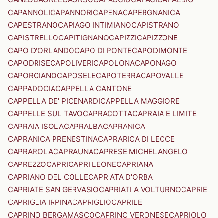
CAPANNOLI
CAPANNORI
CAPENA
CAPERGNANICA
CAPESTRANO
CAPIAGO INTIMIANO
CAPISTRANO
CAPISTRELLO
CAPITIGNANO
CAPIZZI
CAPIZZONE
CAPO D'ORLANDO
CAPO DI PONTE
CAPODIMONTE
CAPODRISE
CAPOLIVERI
CAPOLONA
CAPONAGO
CAPORCIANO
CAPOSELE
CAPOTERRA
CAPOVALLE
CAPPADOCIA
CAPPELLA CANTONE
CAPPELLA DE' PICENARDI
CAPPELLA MAGGIORE
CAPPELLE SUL TAVO
CAPRACOTTA
CAPRAIA E LIMITE
CAPRAIA ISOLA
CAPRALBA
CAPRANICA
CAPRANICA PRENESTINA
CAPRARICA DI LECCE
CAPRAROLA
CAPRAUNA
CAPRESE MICHELANGELO
CAPREZZO
CAPRI
CAPRI LEONE
CAPRIANA
CAPRIANO DEL COLLE
CAPRIATA D'ORBA
CAPRIATE SAN GERVASIO
CAPRIATI A VOLTURNO
CAPRIE
CAPRIGLIA IRPINA
CAPRIGLIO
CAPRILE
CAPRINO BERGAMASCO
CAPRINO VERONESE
CAPRIOLO