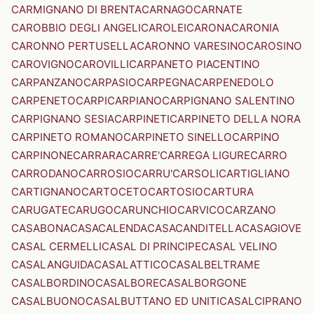
CARMIGNANO DI BRENTA
CARNAGO
CARNATE
CAROBBIO DEGLI ANGELI
CAROLEI
CARONA
CARONIA
CARONNO PERTUSELLA
CARONNO VARESINO
CAROSINO
CAROVIGNO
CAROVILLI
CARPANETO PIACENTINO
CARPANZANO
CARPASIO
CARPEGNA
CARPENEDOLO
CARPENETO
CARPI
CARPIANO
CARPIGNANO SALENTINO
CARPIGNANO SESIA
CARPINETI
CARPINETO DELLA NORA
CARPINETO ROMANO
CARPINETO SINELLO
CARPINO
CARPINONE
CARRARA
CARRE'
CARREGA LIGURE
CARRO
CARRODANO
CARROSIO
CARRU'
CARSOLI
CARTIGLIANO
CARTIGNANO
CARTOCETO
CARTOSIO
CARTURA
CARUGATE
CARUGO
CARUNCHIO
CARVICO
CARZANO
CASABONA
CASACALENDA
CASACANDITELLA
CASAGIOVE
CASAL CERMELLI
CASAL DI PRINCIPE
CASAL VELINO
CASALANGUIDA
CASALATTICO
CASALBELTRAME
CASALBORDINO
CASALBORE
CASALBORGONE
CASALBUONO
CASALBUTTANO ED UNITI
CASALCIPRANO