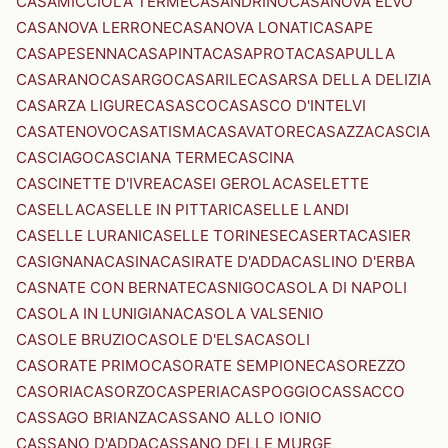
CASAMICCIOLA TERME
CASANDRINO
CASANOVA ELVO
CASANOVA LERRONE
CASANOVA LONATI
CASAPE
CASAPESENNA
CASAPINTA
CASAPROTA
CASAPULLA
CASARANO
CASARGO
CASARILE
CASARSA DELLA DELIZIA
CASARZA LIGURE
CASASCO
CASASCO D'INTELVI
CASATENOVO
CASATISMA
CASAVATORE
CASAZZA
CASCIA
CASCIAGO
CASCIANA TERME
CASCINA
CASCINETTE D'IVREA
CASEI GEROLA
CASELETTE
CASELLA
CASELLE IN PITTARI
CASELLE LANDI
CASELLE LURANI
CASELLE TORINESE
CASERTA
CASIER
CASIGNANA
CASINA
CASIRATE D'ADDA
CASLINO D'ERBA
CASNATE CON BERNATE
CASNIGO
CASOLA DI NAPOLI
CASOLA IN LUNIGIANA
CASOLA VALSENIO
CASOLE BRUZIO
CASOLE D'ELSA
CASOLI
CASORATE PRIMO
CASORATE SEMPIONE
CASOREZZO
CASORIA
CASORZO
CASPERIA
CASPOGGIO
CASSACCO
CASSAGO BRIANZA
CASSANO ALLO IONIO
CASSANO D'ADDA
CASSANO DELLE MURGE