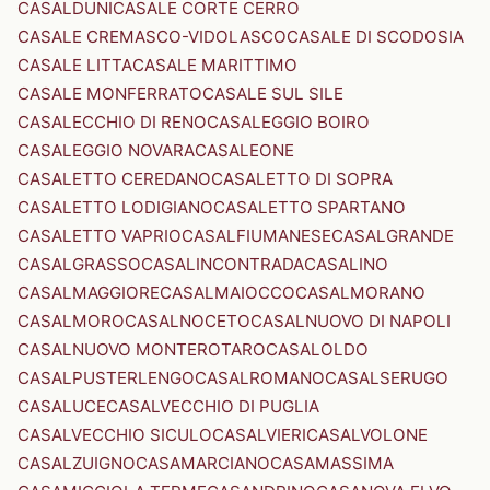
CASALDUNI
CASALE CORTE CERRO
CASALE CREMASCO-VIDOLASCO
CASALE DI SCODOSIA
CASALE LITTA
CASALE MARITTIMO
CASALE MONFERRATO
CASALE SUL SILE
CASALECCHIO DI RENO
CASALEGGIO BOIRO
CASALEGGIO NOVARA
CASALEONE
CASALETTO CEREDANO
CASALETTO DI SOPRA
CASALETTO LODIGIANO
CASALETTO SPARTANO
CASALETTO VAPRIO
CASALFIUMANESE
CASALGRANDE
CASALGRASSO
CASALINCONTRADA
CASALINO
CASALMAGGIORE
CASALMAIOCCO
CASALMORANO
CASALMORO
CASALNOCETO
CASALNUOVO DI NAPOLI
CASALNUOVO MONTEROTARO
CASALOLDO
CASALPUSTERLENGO
CASALROMANO
CASALSERUGO
CASALUCE
CASALVECCHIO DI PUGLIA
CASALVECCHIO SICULO
CASALVIERI
CASALVOLONE
CASALZUIGNO
CASAMARCIANO
CASAMASSIMA