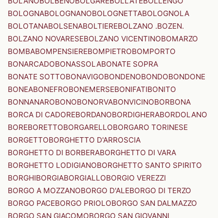
BOLANO
BOLBENO
BOLGARE
BOLLATE
BOLLENGO
BOLOGNA
BOLOGNANO
BOLOGNETTA
BOLOGNOLA
BOLOTANA
BOLSENA
BOLTIERE
BOLZANO .BOZEN.
BOLZANO NOVARESE
BOLZANO VICENTINO
BOMARZO
BOMBA
BOMPENSIERE
BOMPIETRO
BOMPORTO
BONARCADO
BONASSOLA
BONATE SOPRA
BONATE SOTTO
BONAVIGO
BONDENO
BONDO
BONDONE
BONEA
BONEFRO
BONEMERSE
BONIFATI
BONITO
BONNANARO
BONO
BONORVA
BONVICINO
BORBONA
BORCA DI CADORE
BORDANO
BORDIGHERA
BORDOLANO
BORE
BORETTO
BORGARELLO
BORGARO TORINESE
BORGETTO
BORGHETTO D'ARROSCIA
BORGHETTO DI BORBERA
BORGHETTO DI VARA
BORGHETTO LODIGIANO
BORGHETTO SANTO SPIRITO
BORGHI
BORGIA
BORGIALLO
BORGIO VEREZZI
BORGO A MOZZANO
BORGO D'ALE
BORGO DI TERZO
BORGO PACE
BORGO PRIOLO
BORGO SAN DALMAZZO
BORGO SAN GIACOMO
BORGO SAN GIOVANNI