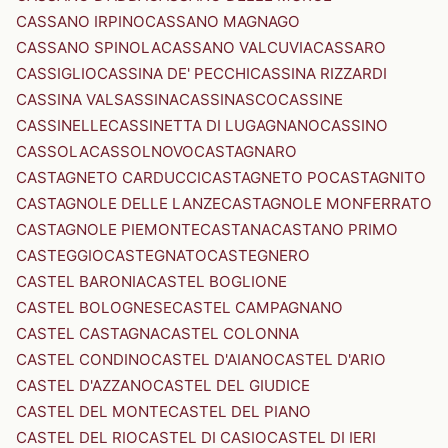
CASSANO IRPINO
CASSANO MAGNAGO
CASSANO SPINOLA
CASSANO VALCUVIA
CASSARO
CASSIGLIO
CASSINA DE' PECCHI
CASSINA RIZZARDI
CASSINA VALSASSINA
CASSINASCO
CASSINE
CASSINELLE
CASSINETTA DI LUGAGNANO
CASSINO
CASSOLA
CASSOLNOVO
CASTAGNARO
CASTAGNETO CARDUCCI
CASTAGNETO PO
CASTAGNITO
CASTAGNOLE DELLE LANZE
CASTAGNOLE MONFERRATO
CASTAGNOLE PIEMONTE
CASTANA
CASTANO PRIMO
CASTEGGIO
CASTEGNATO
CASTEGNERO
CASTEL BARONIA
CASTEL BOGLIONE
CASTEL BOLOGNESE
CASTEL CAMPAGNANO
CASTEL CASTAGNA
CASTEL COLONNA
CASTEL CONDINO
CASTEL D'AIANO
CASTEL D'ARIO
CASTEL D'AZZANO
CASTEL DEL GIUDICE
CASTEL DEL MONTE
CASTEL DEL PIANO
CASTEL DEL RIO
CASTEL DI CASIO
CASTEL DI IERI