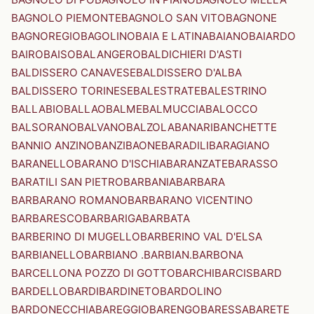
BAGNOLO PIEMONTE
BAGNOLO SAN VITO
BAGNONE
BAGNOREGIO
BAGOLINO
BAIA E LATINA
BAIANO
BAIARDO
BAIRO
BAISO
BALANGERO
BALDICHIERI D'ASTI
BALDISSERO CANAVESE
BALDISSERO D'ALBA
BALDISSERO TORINESE
BALESTRATE
BALESTRINO
BALLABIO
BALLAO
BALME
BALMUCCIA
BALOCCO
BALSORANO
BALVANO
BALZOLA
BANARI
BANCHETTE
BANNIO ANZINO
BANZI
BAONE
BARADILI
BARAGIANO
BARANELLO
BARANO D'ISCHIA
BARANZATE
BARASSO
BARATILI SAN PIETRO
BARBANIA
BARBARA
BARBARANO ROMANO
BARBARANO VICENTINO
BARBARESCO
BARBARIGA
BARBATA
BARBERINO DI MUGELLO
BARBERINO VAL D'ELSA
BARBIANELLO
BARBIANO .BARBIAN.
BARBONA
BARCELLONA POZZO DI GOTTO
BARCHI
BARCIS
BARD
BARDELLO
BARDI
BARDINETO
BARDOLINO
BARDONECCHIA
BAREGGIO
BARENGO
BARESSA
BARETE