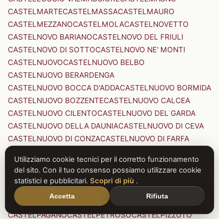
CASTELMARTE
CASTELMASSA
CASTELMAURO
CASTELMEZZANO
CASTELMOLA
CASTELNOVETTO
CASTELNOVO BARIANO
CASTELNOVO DEL FRIULI
CASTELNOVO DI SOTTO
CASTELNOVO NE' MONTI
CASTELNUOVO
CASTELNUOVO BELBO
CASTELNUOVO BERARDENGA
CASTELNUOVO BOCCA D'ADDA
CASTELNUOVO BORMIDA
CASTELNUOVO BOZZENTE
CASTELNUOVO CALCEA
CASTELNUOVO CILENTO
CASTELNUOVO DEL GARDA
CASTELNUOVO DELLA DAUNIA
CASTELNUOVO DI CEVA
CASTELNUOVO DI CONZA
CASTELNUOVO DI FARFA
CASTELNUOVO DI GARFAGNANA
Utilizziamo cookie tecnici per il corretto funzionamento
CASTELNUOVO DI PORTO
CASTELNUOVO DON BOSCO
del sito. Con il tuo consenso possiamo utilizzare cookie
CASTELNUOVO MAGRA
CASTELNUOVO NIGRA
statistici e pubblicitari.
Scopri di più
.
CASTELNUOVO PARANO
CASTELNUOVO RANGONE
Accetta
Rifiuta
CASTELNUOVO SCRIVIA
CASTELNUOVO VAL DI CECINA
CASTELPAGANO
CASTELPETROSO
CASTELPIZZUTO