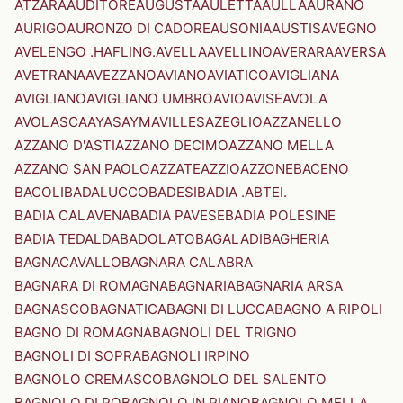
ATZARA
AUDITORE
AUGUSTA
AULETTA
AULLA
AURANO
AURIGO
AURONZO DI CADORE
AUSONIA
AUSTIS
AVEGNO
AVELENGO .HAFLING.
AVELLA
AVELLINO
AVERARA
AVERSA
AVETRANA
AVEZZANO
AVIANO
AVIATICO
AVIGLIANA
AVIGLIANO
AVIGLIANO UMBRO
AVIO
AVISE
AVOLA
AVOLASCA
AYAS
AYMAVILLES
AZEGLIO
AZZANELLO
AZZANO D'ASTI
AZZANO DECIMO
AZZANO MELLA
AZZANO SAN PAOLO
AZZATE
AZZIO
AZZONE
BACENO
BACOLI
BADALUCCO
BADESI
BADIA .ABTEI.
BADIA CALAVENA
BADIA PAVESE
BADIA POLESINE
BADIA TEDALDA
BADOLATO
BAGALADI
BAGHERIA
BAGNACAVALLO
BAGNARA CALABRA
BAGNARA DI ROMAGNA
BAGNARIA
BAGNARIA ARSA
BAGNASCO
BAGNATICA
BAGNI DI LUCCA
BAGNO A RIPOLI
BAGNO DI ROMAGNA
BAGNOLI DEL TRIGNO
BAGNOLI DI SOPRA
BAGNOLI IRPINO
BAGNOLO CREMASCO
BAGNOLO DEL SALENTO
BAGNOLO DI PO
BAGNOLO IN PIANO
BAGNOLO MELLA