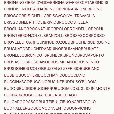
BRIGNANO GERA D'ADDA
BRIGNANO-FRASCATA
BRINDISI
BRINDISI MONTAGNA
BRINZIO
BRIONA
BRIONE
BRIONE
BRIOSCO
BRISIGHELLA
BRISSAGO-VALTRAVAGLIA
BRISSOGNE
BRITTOLI
BRIVIO
BROCCOSTELLA
BROGLIANO
BROGNATURO
BROLO
BRONDELLO
BRONI
BRONTE
BRONZOLO .BRANZOLL.
BROSSASCO
BROSSO
BROVELLO-CARPUGNINO
BROZOLO
BRUGHERIO
BRUGINE
BRUGNATO
BRUGNERA
BRUINO
BRUMANO
BRUNATE
BRUNELLO
BRUNICO .BRUNECK.
BRUNO
BRUSAPORTO
BRUSASCO
BRUSCIANO
BRUSIMPIANO
BRUSNENGO
BRUSSON
BRUZOLO
BRUZZANO ZEFFIRIO
BUBBIANO
BUBBIO
BUCCHERI
BUCCHIANICO
BUCCIANO
BUCCINASCO
BUCCINO
BUCINE
BUDDUSO'
BUDOIA
BUDONI
BUDRIO
BUGGERRU
BUGGIANO
BUGLIO IN MONTE
BUGNARA
BUGUGGIATE
BUJA
BULCIAGO
BULGAROGRASSO
BULTEI
BULZI
BUONABITACOLO
BUONALBERGO
BUONCONVENTO
BUONVICINO