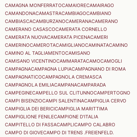
CAMAGNA MONFERRATO
CAMAIORE
CAMAIRAGO
CAMANDONA
CAMASTRA
CAMBIAGO
CAMBIANO
CAMBIASCA
CAMBURZANO
CAMERANA
CAMERANO
CAMERANO CASASCO
CAMERATA CORNELLO
CAMERATA NUOVA
CAMERATA PICENA
CAMERI
CAMERINO
CAMEROTA
CAMIGLIANO
CAMINATA
CAMINO
CAMINO AL TAGLIAMENTO
CAMISANO
CAMISANO VICENTINO
CAMMARATA
CAMO
CAMOGLI
CAMPAGNA
CAMPAGNA LUPIA
CAMPAGNANO DI ROMA
CAMPAGNATICO
CAMPAGNOLA CREMASCA
CAMPAGNOLA EMILIA
CAMPANA
CAMPARADA
CAMPEGINE
CAMPELLO SUL CLITUNNO
CAMPERTOGNO
CAMPI BISENZIO
CAMPI SALENTINA
CAMPIGLIA CERVO
CAMPIGLIA DEI BERICI
CAMPIGLIA MARITTIMA
CAMPIGLIONE FENILE
CAMPIONE D'ITALIA
CAMPITELLO DI FASSA
CAMPLI
CAMPO CALABRO
CAMPO DI GIOVE
CAMPO DI TRENS .FREIENFELD.