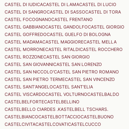
CASTEL DI IUDICA
CASTEL DI LAMA
CASTEL DI LUCIO
CASTEL DI SANGRO
CASTEL DI SASSO
CASTEL DI TORA
CASTEL FOCOGNANO
CASTEL FRENTANO
CASTEL GABBIANO
CASTEL GANDOLFO
CASTEL GIORGIO
CASTEL GOFFREDO
CASTEL GUELFO DI BOLOGNA
CASTEL MADAMA
CASTEL MAGGIORE
CASTEL MELLA
CASTEL MORRONE
CASTEL RITALDI
CASTEL ROCCHERO
CASTEL ROZZONE
CASTEL SAN GIORGIO
CASTEL SAN GIOVANNI
CASTEL SAN LORENZO
CASTEL SAN NICCOLO'
CASTEL SAN PIETRO ROMANO
CASTEL SAN PIETRO TERME
CASTEL SAN VINCENZO
CASTEL SANT'ANGELO
CASTEL SANT'ELIA
CASTEL VISCARDO
CASTEL VOLTURNO
CASTELBALDO
CASTELBELFORTE
CASTELBELLINO
CASTELBELLO CIARDES .KASTELBELL TSCHARS.
CASTELBIANCO
CASTELBOTTACCIO
CASTELBUONO
CASTELCIVITA
CASTELCOVATI
CASTELCUCCO