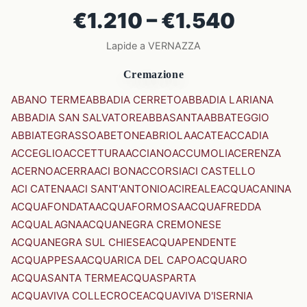
€1.210 – €1.540
Lapide a VERNAZZA
Cremazione
ABANO TERME
ABBADIA CERRETO
ABBADIA LARIANA
ABBADIA SAN SALVATORE
ABBASANTA
ABBATEGGIO
ABBIATEGRASSO
ABETONE
ABRIOLA
ACATE
ACCADIA
ACCEGLIO
ACCETTURA
ACCIANO
ACCUMOLI
ACERENZA
ACERNO
ACERRA
ACI BONACCORSI
ACI CASTELLO
ACI CATENA
ACI SANT'ANTONIO
ACIREALE
ACQUACANINA
ACQUAFONDATA
ACQUAFORMOSA
ACQUAFREDDA
ACQUALAGNA
ACQUANEGRA CREMONESE
ACQUANEGRA SUL CHIESE
ACQUAPENDENTE
ACQUAPPESA
ACQUARICA DEL CAPO
ACQUARO
ACQUASANTA TERME
ACQUASPARTA
ACQUAVIVA COLLECROCE
ACQUAVIVA D'ISERNIA