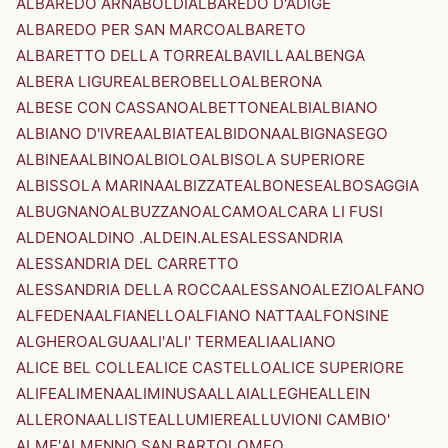
ALBAREDO ARNABOLDI
ALBAREDO D'ADIGE
ALBAREDO PER SAN MARCO
ALBARETO
ALBARETTO DELLA TORRE
ALBAVILLA
ALBENGA
ALBERA LIGURE
ALBEROBELLO
ALBERONA
ALBESE CON CASSANO
ALBETTONE
ALBI
ALBIANO
ALBIANO D'IVREA
ALBIATE
ALBIDONA
ALBIGNASEGO
ALBINEA
ALBINO
ALBIOLO
ALBISOLA SUPERIORE
ALBISSOLA MARINA
ALBIZZATE
ALBONESE
ALBOSAGGIA
ALBUGNANO
ALBUZZANO
ALCAMO
ALCARA LI FUSI
ALDENO
ALDINO .ALDEIN.
ALES
ALESSANDRIA
ALESSANDRIA DEL CARRETTO
ALESSANDRIA DELLA ROCCA
ALESSANO
ALEZIO
ALFANO
ALFEDENA
ALFIANELLO
ALFIANO NATTA
ALFONSINE
ALGHERO
ALGUA
ALI'
ALI' TERME
ALIA
ALIANO
ALICE BEL COLLE
ALICE CASTELLO
ALICE SUPERIORE
ALIFE
ALIMENA
ALIMINUSA
ALLAI
ALLEGHE
ALLEIN
ALLERONA
ALLISTE
ALLUMIERE
ALLUVIONI CAMBIO'
ALME'
ALMENNO SAN BARTOLOMEO