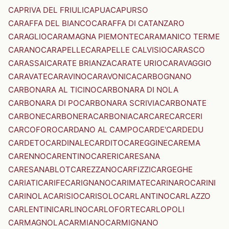
CAPRIVA DEL FRIULI
CAPUA
CAPURSO
CARAFFA DEL BIANCO
CARAFFA DI CATANZARO
CARAGLIO
CARAMAGNA PIEMONTE
CARAMANICO TERME
CARANO
CARAPELLE
CARAPELLE CALVISIO
CARASCO
CARASSAI
CARATE BRIANZA
CARATE URIO
CARAVAGGIO
CARAVATE
CARAVINO
CARAVONICA
CARBOGNANO
CARBONARA AL TICINO
CARBONARA DI NOLA
CARBONARA DI PO
CARBONARA SCRIVIA
CARBONATE
CARBONE
CARBONERA
CARBONIA
CARCARE
CARCERI
CARCOFORO
CARDANO AL CAMPO
CARDE'
CARDEDU
CARDETO
CARDINALE
CARDITO
CAREGGINE
CAREMA
CARENNO
CARENTINO
CARERI
CARESANA
CARESANABLOT
CAREZZANO
CARFIZZI
CARGEGHE
CARIATI
CARIFE
CARIGNANO
CARIMATE
CARINARO
CARINI
CARINOLA
CARISIO
CARISOLO
CARLANTINO
CARLAZZO
CARLENTINI
CARLINO
CARLOFORTE
CARLOPOLI
CARMAGNOLA
CARMIANO
CARMIGNANO