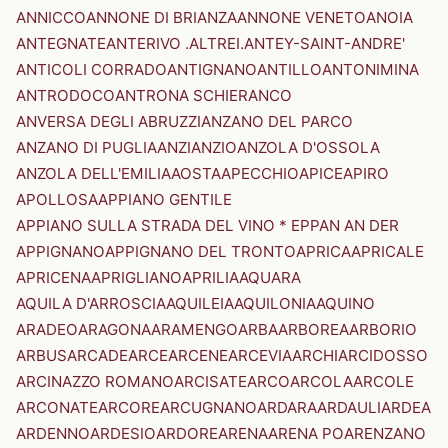
ANNICCO
ANNONE DI BRIANZA
ANNONE VENETO
ANOIA
ANTEGNATE
ANTERIVO .ALTREI.
ANTEY-SAINT-ANDRE'
ANTICOLI CORRADO
ANTIGNANO
ANTILLO
ANTONIMINA
ANTRODOCO
ANTRONA SCHIERANCO
ANVERSA DEGLI ABRUZZI
ANZANO DEL PARCO
ANZANO DI PUGLIA
ANZI
ANZIO
ANZOLA D'OSSOLA
ANZOLA DELL'EMILIA
AOSTA
APECCHIO
APICE
APIRO
APOLLOSA
APPIANO GENTILE
APPIANO SULLA STRADA DEL VINO * EPPAN AN DER
APPIGNANO
APPIGNANO DEL TRONTO
APRICA
APRICALE
APRICENA
APRIGLIANO
APRILIA
AQUARA
AQUILA D'ARROSCIA
AQUILEIA
AQUILONIA
AQUINO
ARADEO
ARAGONA
ARAMENGO
ARBA
ARBOREA
ARBORIO
ARBUS
ARCADE
ARCE
ARCENE
ARCEVIA
ARCHI
ARCIDOSSO
ARCINAZZO ROMANO
ARCISATE
ARCO
ARCOLA
ARCOLE
ARCONATE
ARCORE
ARCUGNANO
ARDARA
ARDAULI
ARDEA
ARDENNO
ARDESIO
ARDORE
ARENA
ARENA PO
ARENZANO