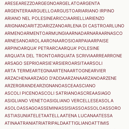
ARESE
AREZZO
ARGEGNO
ARGELATO
ARGENTA
ARGENTERA
ARGUELLO
ARGUSTO
ARI
ARIANO IRPINO
ARIANO NEL POLESINE
ARICCIA
ARIELLI
ARIENZO
ARIGNANO
ARITZO
ARIZZANO
ARLENA DI CASTRO
ARLUNO
ARMENO
ARMENTO
ARMUNGIA
ARNAD
ARNARA
ARNASCO
ARNESANO
AROLA
ARONA
AROSIO
ARPAIA
ARPAISE
ARPINO
ARQUA' PETRARCA
ARQUA' POLESINE
ARQUATA DEL TRONTO
ARQUATA SCRIVIA
ARRE
ARRONE
ARSAGO SEPRIO
ARSIE'
ARSIERO
ARSITA
ARSOLI
ARTA TERME
ARTEGNA
ARTENA
ARTOGNE
ARVIER
ARZACHENA
ARZAGO D'ADDA
ARZANA
ARZANO
ARZENE
ARZERGRANDE
ARZIGNANO
ASCEA
ASCIANO
ASCOLI PICENO
ASCOLI SATRIANO
ASCREA
ASIAGO
ASIGLIANO VENETO
ASIGLIANO VERCELLESE
ASOLA
ASOLO
ASSAGO
ASSEMINI
ASSISI
ASSO
ASSOLO
ASSORO
ASTI
ASUNI
ATELETA
ATELLA
ATENA LUCANA
ATESSA
ATINA
ATRANI
ATRI
ATRIPALDA
ATTIGLIANO
ATTIMIS