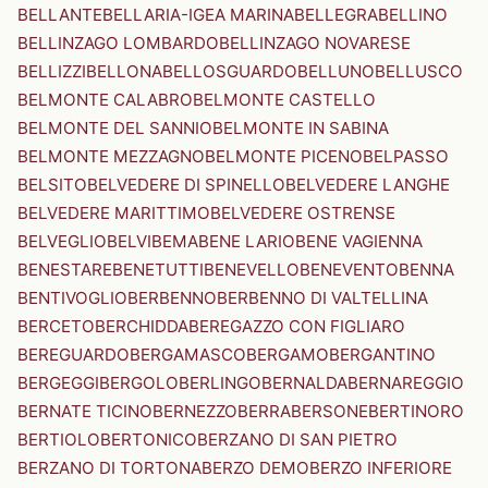
BELLANTE
BELLARIA-IGEA MARINA
BELLEGRA
BELLINO
BELLINZAGO LOMBARDO
BELLINZAGO NOVARESE
BELLIZZI
BELLONA
BELLOSGUARDO
BELLUNO
BELLUSCO
BELMONTE CALABRO
BELMONTE CASTELLO
BELMONTE DEL SANNIO
BELMONTE IN SABINA
BELMONTE MEZZAGNO
BELMONTE PICENO
BELPASSO
BELSITO
BELVEDERE DI SPINELLO
BELVEDERE LANGHE
BELVEDERE MARITTIMO
BELVEDERE OSTRENSE
BELVEGLIO
BELVI
BEMA
BENE LARIO
BENE VAGIENNA
BENESTARE
BENETUTTI
BENEVELLO
BENEVENTO
BENNA
BENTIVOGLIO
BERBENNO
BERBENNO DI VALTELLINA
BERCETO
BERCHIDDA
BEREGAZZO CON FIGLIARO
BEREGUARDO
BERGAMASCO
BERGAMO
BERGANTINO
BERGEGGI
BERGOLO
BERLINGO
BERNALDA
BERNAREGGIO
BERNATE TICINO
BERNEZZO
BERRA
BERSONE
BERTINORO
BERTIOLO
BERTONICO
BERZANO DI SAN PIETRO
BERZANO DI TORTONA
BERZO DEMO
BERZO INFERIORE