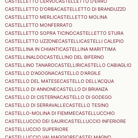
CASTELLETTO CERVO
CASTELLETTO D'ERRO
CASTELLETTO D'ORBA
CASTELLETTO DI BRANDUZZO
CASTELLETTO MERLI
CASTELLETTO MOLINA
CASTELLETTO MONFERRATO
CASTELLETTO SOPRA TICINO
CASTELLETTO STURA
CASTELLETTO UZZONE
CASTELLI
CASTELLI CALEPIO
CASTELLINA IN CHIANTI
CASTELLINA MARITTIMA
CASTELLINALDO
CASTELLINO DEL BIFERNO
CASTELLINO TANARO
CASTELLIRI
CASTELLO CABIAGLIO
CASTELLO D'AGOGNA
CASTELLO D'ARGILE
CASTELLO DEL MATESE
CASTELLO DELL'ACQUA
CASTELLO DI ANNONE
CASTELLO DI BRIANZA
CASTELLO DI CISTERNA
CASTELLO DI GODEGO
CASTELLO DI SERRAVALLE
CASTELLO TESINO
CASTELLO-MOLINA DI FIEMME
CASTELLUCCHIO
CASTELLUCCIO DEI SAURI
CASTELLUCCIO INFERIORE
CASTELLUCCIO SUPERIORE
CASTELLUCCIO VALMAGGIORE
CASTELMAGNO