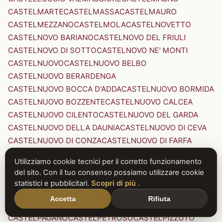
CASTELMARTE
CASTELMASSA
CASTELMAURO
CASTELMEZZANO
CASTELMOLA
CASTELNOVETTO
CASTELNOVO BARIANO
CASTELNOVO DEL FRIULI
CASTELNOVO DI SOTTO
CASTELNOVO NE' MONTI
CASTELNUOVO
CASTELNUOVO BELBO
CASTELNUOVO BERARDENGA
CASTELNUOVO BOCCA D'ADDA
CASTELNUOVO BORMIDA
CASTELNUOVO BOZZENTE
CASTELNUOVO CALCEA
CASTELNUOVO CILENTO
CASTELNUOVO DEL GARDA
CASTELNUOVO DELLA DAUNIA
CASTELNUOVO DI CEVA
CASTELNUOVO DI CONZA
CASTELNUOVO DI FARFA
CASTELNUOVO DI GARFAGNANA
Utilizziamo cookie tecnici per il corretto funzionamento
CASTELNUOVO DI PORTO
CASTELNUOVO DON BOSCO
del sito. Con il tuo consenso possiamo utilizzare cookie
CASTELNUOVO MAGRA
CASTELNUOVO NIGRA
statistici e pubblicitari.
Scopri di più
.
CASTELNUOVO PARANO
CASTELNUOVO RANGONE
Accetta
Rifiuta
CASTELNUOVO SCRIVIA
CASTELNUOVO VAL DI CECINA
CASTELPAGANO
CASTELPETROSO
CASTELPIZZUTO