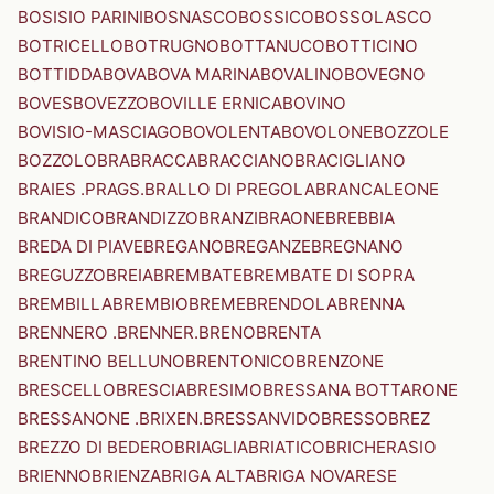
BOSISIO PARINI
BOSNASCO
BOSSICO
BOSSOLASCO
BOTRICELLO
BOTRUGNO
BOTTANUCO
BOTTICINO
BOTTIDDA
BOVA
BOVA MARINA
BOVALINO
BOVEGNO
BOVES
BOVEZZO
BOVILLE ERNICA
BOVINO
BOVISIO-MASCIAGO
BOVOLENTA
BOVOLONE
BOZZOLE
BOZZOLO
BRA
BRACCA
BRACCIANO
BRACIGLIANO
BRAIES .PRAGS.
BRALLO DI PREGOLA
BRANCALEONE
BRANDICO
BRANDIZZO
BRANZI
BRAONE
BREBBIA
BREDA DI PIAVE
BREGANO
BREGANZE
BREGNANO
BREGUZZO
BREIA
BREMBATE
BREMBATE DI SOPRA
BREMBILLA
BREMBIO
BREME
BRENDOLA
BRENNA
BRENNERO .BRENNER.
BRENO
BRENTA
BRENTINO BELLUNO
BRENTONICO
BRENZONE
BRESCELLO
BRESCIA
BRESIMO
BRESSANA BOTTARONE
BRESSANONE .BRIXEN.
BRESSANVIDO
BRESSO
BREZ
BREZZO DI BEDERO
BRIAGLIA
BRIATICO
BRICHERASIO
BRIENNO
BRIENZA
BRIGA ALTA
BRIGA NOVARESE