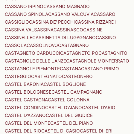
CASSANO IRPINO
CASSANO MAGNAGO
CASSANO SPINOLA
CASSANO VALCUVIA
CASSARO
CASSIGLIO
CASSINA DE' PECCHI
CASSINA RIZZARDI
CASSINA VALSASSINA
CASSINASCO
CASSINE
CASSINELLE
CASSINETTA DI LUGAGNANO
CASSINO
CASSOLA
CASSOLNOVO
CASTAGNARO
CASTAGNETO CARDUCCI
CASTAGNETO PO
CASTAGNITO
CASTAGNOLE DELLE LANZE
CASTAGNOLE MONFERRATO
CASTAGNOLE PIEMONTE
CASTANA
CASTANO PRIMO
CASTEGGIO
CASTEGNATO
CASTEGNERO
CASTEL BARONIA
CASTEL BOGLIONE
CASTEL BOLOGNESE
CASTEL CAMPAGNANO
CASTEL CASTAGNA
CASTEL COLONNA
CASTEL CONDINO
CASTEL D'AIANO
CASTEL D'ARIO
CASTEL D'AZZANO
CASTEL DEL GIUDICE
CASTEL DEL MONTE
CASTEL DEL PIANO
CASTEL DEL RIO
CASTEL DI CASIO
CASTEL DI IERI