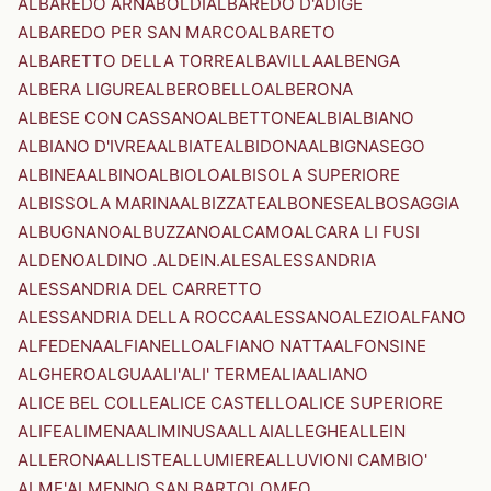
ALBAREDO ARNABOLDI
ALBAREDO D'ADIGE
ALBAREDO PER SAN MARCO
ALBARETO
ALBARETTO DELLA TORRE
ALBAVILLA
ALBENGA
ALBERA LIGURE
ALBEROBELLO
ALBERONA
ALBESE CON CASSANO
ALBETTONE
ALBI
ALBIANO
ALBIANO D'IVREA
ALBIATE
ALBIDONA
ALBIGNASEGO
ALBINEA
ALBINO
ALBIOLO
ALBISOLA SUPERIORE
ALBISSOLA MARINA
ALBIZZATE
ALBONESE
ALBOSAGGIA
ALBUGNANO
ALBUZZANO
ALCAMO
ALCARA LI FUSI
ALDENO
ALDINO .ALDEIN.
ALES
ALESSANDRIA
ALESSANDRIA DEL CARRETTO
ALESSANDRIA DELLA ROCCA
ALESSANO
ALEZIO
ALFANO
ALFEDENA
ALFIANELLO
ALFIANO NATTA
ALFONSINE
ALGHERO
ALGUA
ALI'
ALI' TERME
ALIA
ALIANO
ALICE BEL COLLE
ALICE CASTELLO
ALICE SUPERIORE
ALIFE
ALIMENA
ALIMINUSA
ALLAI
ALLEGHE
ALLEIN
ALLERONA
ALLISTE
ALLUMIERE
ALLUVIONI CAMBIO'
ALME'
ALMENNO SAN BARTOLOMEO