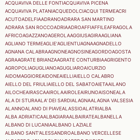
ACQUAVIVA DELLE FONTI
ACQUAVIVA PICENA
ACQUAVIVA PLATANI
ACQUEDOLCI
ACQUI TERME
ACRI
ACUTO
ADELFIA
ADRANO
ADRARA SAN MARTINO
ADRARA SAN ROCCO
ADRIA
ADRO
AFFI
AFFILE
AFRAGOLA
AFRICO
AGAZZANO
AGEROLA
AGGIUS
AGIRA
AGLIANA
AGLIANO TERME
AGLIE'
AGLIENTU
AGNA
AGNADELLO
AGNANA CALABRA
AGNONE
AGNOSINE
AGORDO
AGOSTA
AGRA
AGRATE BRIANZA
AGRATE CONTURBIA
AGRIGENTO
AGROPOLI
AGUGLIANO
AGUGLIARO
AICURZIO
AIDOMAGGIORE
AIDONE
AIELLI
AIELLO CALABRO
AIELLO DEL FRIULI
AIELLO DEL SABATO
AIETA
AILANO
AILOCHE
AIRASCA
AIROLA
AIROLE
AIRUNO
AISONE
ALA
ALA DI STURA
ALA' DEI SARDI
ALAGNA
ALAGNA VALSESIA
ALANNO
ALANO DI PIAVE
ALASSIO
ALATRI
ALBA
ALBA ADRIATICA
ALBAGIARA
ALBAIRATE
ALBANELLA
ALBANO DI LUCANIA
ALBANO LAZIALE
ALBANO SANT'ALESSANDRO
ALBANO VERCELLESE