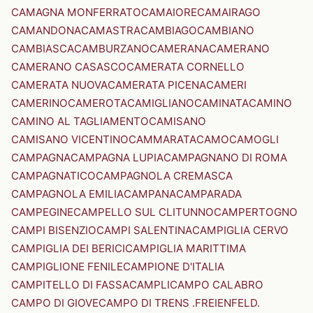
CAMAGNA MONFERRATO
CAMAIORE
CAMAIRAGO
CAMANDONA
CAMASTRA
CAMBIAGO
CAMBIANO
CAMBIASCA
CAMBURZANO
CAMERANA
CAMERANO
CAMERANO CASASCO
CAMERATA CORNELLO
CAMERATA NUOVA
CAMERATA PICENA
CAMERI
CAMERINO
CAMEROTA
CAMIGLIANO
CAMINATA
CAMINO
CAMINO AL TAGLIAMENTO
CAMISANO
CAMISANO VICENTINO
CAMMARATA
CAMO
CAMOGLI
CAMPAGNA
CAMPAGNA LUPIA
CAMPAGNANO DI ROMA
CAMPAGNATICO
CAMPAGNOLA CREMASCA
CAMPAGNOLA EMILIA
CAMPANA
CAMPARADA
CAMPEGINE
CAMPELLO SUL CLITUNNO
CAMPERTOGNO
CAMPI BISENZIO
CAMPI SALENTINA
CAMPIGLIA CERVO
CAMPIGLIA DEI BERICI
CAMPIGLIA MARITTIMA
CAMPIGLIONE FENILE
CAMPIONE D'ITALIA
CAMPITELLO DI FASSA
CAMPLI
CAMPO CALABRO
CAMPO DI GIOVE
CAMPO DI TRENS .FREIENFELD.