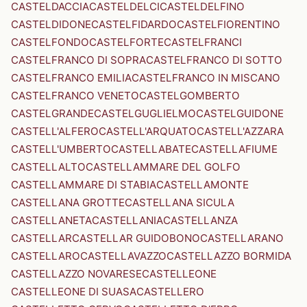
CASTELDACCIA
CASTELDELCI
CASTELDELFINO
CASTELDIDONE
CASTELFIDARDO
CASTELFIORENTINO
CASTELFONDO
CASTELFORTE
CASTELFRANCI
CASTELFRANCO DI SOPRA
CASTELFRANCO DI SOTTO
CASTELFRANCO EMILIA
CASTELFRANCO IN MISCANO
CASTELFRANCO VENETO
CASTELGOMBERTO
CASTELGRANDE
CASTELGUGLIELMO
CASTELGUIDONE
CASTELL'ALFERO
CASTELL'ARQUATO
CASTELL'AZZARA
CASTELL'UMBERTO
CASTELLABATE
CASTELLAFIUME
CASTELLALTO
CASTELLAMMARE DEL GOLFO
CASTELLAMMARE DI STABIA
CASTELLAMONTE
CASTELLANA GROTTE
CASTELLANA SICULA
CASTELLANETA
CASTELLANIA
CASTELLANZA
CASTELLAR
CASTELLAR GUIDOBONO
CASTELLARANO
CASTELLARO
CASTELLAVAZZO
CASTELLAZZO BORMIDA
CASTELLAZZO NOVARESE
CASTELLEONE
CASTELLEONE DI SUASA
CASTELLERO