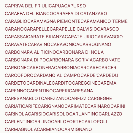
CAPRIVA DEL FRIULI
CAPUA
CAPURSO
CARAFFA DEL BIANCO
CARAFFA DI CATANZARO
CARAGLIO
CARAMAGNA PIEMONTE
CARAMANICO TERME
CARANO
CARAPELLE
CARAPELLE CALVISIO
CARASCO
CARASSAI
CARATE BRIANZA
CARATE URIO
CARAVAGGIO
CARAVATE
CARAVINO
CARAVONICA
CARBOGNANO
CARBONARA AL TICINO
CARBONARA DI NOLA
CARBONARA DI PO
CARBONARA SCRIVIA
CARBONATE
CARBONE
CARBONERA
CARBONIA
CARCARE
CARCERI
CARCOFORO
CARDANO AL CAMPO
CARDE'
CARDEDU
CARDETO
CARDINALE
CARDITO
CAREGGINE
CAREMA
CARENNO
CARENTINO
CARERI
CARESANA
CARESANABLOT
CAREZZANO
CARFIZZI
CARGEGHE
CARIATI
CARIFE
CARIGNANO
CARIMATE
CARINARO
CARINI
CARINOLA
CARISIO
CARISOLO
CARLANTINO
CARLAZZO
CARLENTINI
CARLINO
CARLOFORTE
CARLOPOLI
CARMAGNOLA
CARMIANO
CARMIGNANO