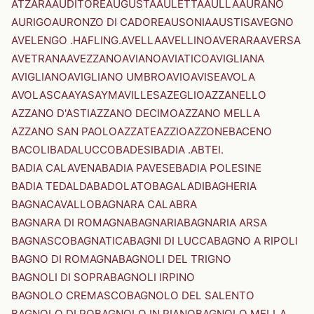
ATZARA
AUDITORE
AUGUSTA
AULETTA
AULLA
AURANO
AURIGO
AURONZO DI CADORE
AUSONIA
AUSTIS
AVEGNO
AVELENGO .HAFLING.
AVELLA
AVELLINO
AVERARA
AVERSA
AVETRANA
AVEZZANO
AVIANO
AVIATICO
AVIGLIANA
AVIGLIANO
AVIGLIANO UMBRO
AVIO
AVISE
AVOLA
AVOLASCA
AYAS
AYMAVILLES
AZEGLIO
AZZANELLO
AZZANO D'ASTI
AZZANO DECIMO
AZZANO MELLA
AZZANO SAN PAOLO
AZZATE
AZZIO
AZZONE
BACENO
BACOLI
BADALUCCO
BADESI
BADIA .ABTEI.
BADIA CALAVENA
BADIA PAVESE
BADIA POLESINE
BADIA TEDALDA
BADOLATO
BAGALADI
BAGHERIA
BAGNACAVALLO
BAGNARA CALABRA
BAGNARA DI ROMAGNA
BAGNARIA
BAGNARIA ARSA
BAGNASCO
BAGNATICA
BAGNI DI LUCCA
BAGNO A RIPOLI
BAGNO DI ROMAGNA
BAGNOLI DEL TRIGNO
BAGNOLI DI SOPRA
BAGNOLI IRPINO
BAGNOLO CREMASCO
BAGNOLO DEL SALENTO
BAGNOLO DI PO
BAGNOLO IN PIANO
BAGNOLO MELLA