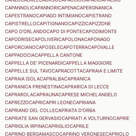
CAPANNOLI
CAPANNORI
CAPENA
CAPERGNANICA
CAPESTRANO
CAPIAGO INTIMIANO
CAPISTRANO
CAPISTRELLO
CAPITIGNANO
CAPIZZI
CAPIZZONE
CAPO D'ORLANDO
CAPO DI PONTE
CAPODIMONTE
CAPODRISE
CAPOLIVERI
CAPOLONA
CAPONAGO
CAPORCIANO
CAPOSELE
CAPOTERRA
CAPOVALLE
CAPPADOCIA
CAPPELLA CANTONE
CAPPELLA DE' PICENARDI
CAPPELLA MAGGIORE
CAPPELLE SUL TAVO
CAPRACOTTA
CAPRAIA E LIMITE
CAPRAIA ISOLA
CAPRALBA
CAPRANICA
CAPRANICA PRENESTINA
CAPRARICA DI LECCE
CAPRAROLA
CAPRAUNA
CAPRESE MICHELANGELO
CAPREZZO
CAPRI
CAPRI LEONE
CAPRIANA
CAPRIANO DEL COLLE
CAPRIATA D'ORBA
CAPRIATE SAN GERVASIO
CAPRIATI A VOLTURNO
CAPRIE
CAPRIGLIA IRPINA
CAPRIGLIO
CAPRILE
CAPRINO BERGAMASCO
CAPRINO VERONESE
CAPRIOLO