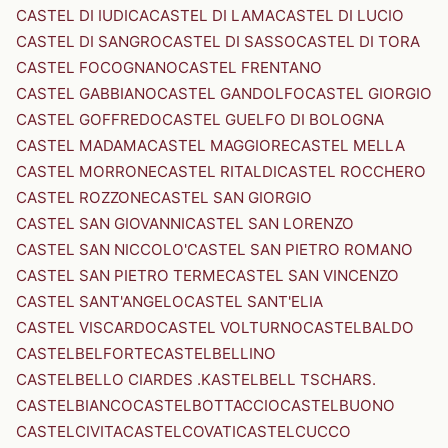
CASTEL DI IUDICA
CASTEL DI LAMA
CASTEL DI LUCIO
CASTEL DI SANGRO
CASTEL DI SASSO
CASTEL DI TORA
CASTEL FOCOGNANO
CASTEL FRENTANO
CASTEL GABBIANO
CASTEL GANDOLFO
CASTEL GIORGIO
CASTEL GOFFREDO
CASTEL GUELFO DI BOLOGNA
CASTEL MADAMA
CASTEL MAGGIORE
CASTEL MELLA
CASTEL MORRONE
CASTEL RITALDI
CASTEL ROCCHERO
CASTEL ROZZONE
CASTEL SAN GIORGIO
CASTEL SAN GIOVANNI
CASTEL SAN LORENZO
CASTEL SAN NICCOLO'
CASTEL SAN PIETRO ROMANO
CASTEL SAN PIETRO TERME
CASTEL SAN VINCENZO
CASTEL SANT'ANGELO
CASTEL SANT'ELIA
CASTEL VISCARDO
CASTEL VOLTURNO
CASTELBALDO
CASTELBELFORTE
CASTELBELLINO
CASTELBELLO CIARDES .KASTELBELL TSCHARS.
CASTELBIANCO
CASTELBOTTACCIO
CASTELBUONO
CASTELCIVITA
CASTELCOVATI
CASTELCUCCO