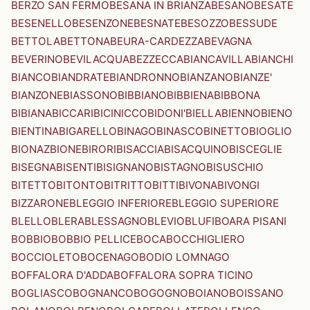
BERZO SAN FERMO
BESANA IN BRIANZA
BESANO
BESATE
BESENELLO
BESENZONE
BESNATE
BESOZZO
BESSUDE
BETTOLA
BETTONA
BEURA-CARDEZZA
BEVAGNA
BEVERINO
BEVILACQUA
BEZZECCA
BIANCAVILLA
BIANCHI
BIANCO
BIANDRATE
BIANDRONNO
BIANZANO
BIANZE'
BIANZONE
BIASSONO
BIBBIANO
BIBBIENA
BIBBONA
BIBIANA
BICCARI
BICINICCO
BIDONI'
BIELLA
BIENNO
BIENO
BIENTINA
BIGARELLO
BINAGO
BINASCO
BINETTO
BIOGLIO
BIONAZ
BIONE
BIRORI
BISACCIA
BISACQUINO
BISCEGLIE
BISEGNA
BISENTI
BISIGNANO
BISTAGNO
BISUSCHIO
BITETTO
BITONTO
BITRITTO
BITTI
BIVONA
BIVONGI
BIZZARONE
BLEGGIO INFERIORE
BLEGGIO SUPERIORE
BLELLO
BLERA
BLESSAGNO
BLEVIO
BLUFI
BOARA PISANI
BOBBIO
BOBBIO PELLICE
BOCA
BOCCHIGLIERO
BOCCIOLETO
BOCENAGO
BODIO LOMNAGO
BOFFALORA D'ADDA
BOFFALORA SOPRA TICINO
BOGLIASCO
BOGNANCO
BOGOGNO
BOIANO
BOISSANO