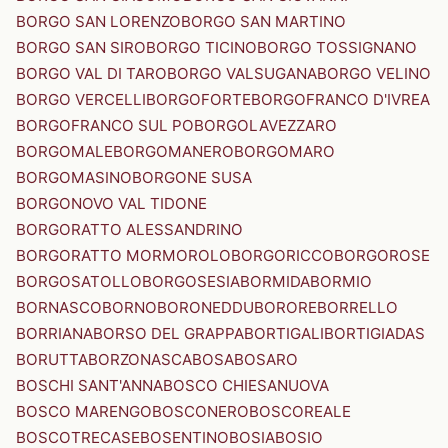
BORGO SAN LORENZO
BORGO SAN MARTINO
BORGO SAN SIRO
BORGO TICINO
BORGO TOSSIGNANO
BORGO VAL DI TARO
BORGO VALSUGANA
BORGO VELINO
BORGO VERCELLI
BORGOFORTE
BORGOFRANCO D'IVREA
BORGOFRANCO SUL PO
BORGOLAVEZZARO
BORGOMALE
BORGOMANERO
BORGOMARO
BORGOMASINO
BORGONE SUSA
BORGONOVO VAL TIDONE
BORGORATTO ALESSANDRINO
BORGORATTO MORMOROLO
BORGORICCO
BORGOROSE
BORGOSATOLLO
BORGOSESIA
BORMIDA
BORMIO
BORNASCO
BORNO
BORONEDDU
BORORE
BORRELLO
BORRIANA
BORSO DEL GRAPPA
BORTIGALI
BORTIGIADAS
BORUTTA
BORZONASCA
BOSA
BOSARO
BOSCHI SANT'ANNA
BOSCO CHIESANUOVA
BOSCO MARENGO
BOSCONERO
BOSCOREALE
BOSCOTRECASE
BOSENTINO
BOSIA
BOSIO