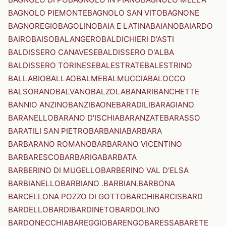
BAGNOLO PIEMONTE
BAGNOLO SAN VITO
BAGNONE
BAGNOREGIO
BAGOLINO
BAIA E LATINA
BAIANO
BAIARDO
BAIRO
BAISO
BALANGERO
BALDICHIERI D'ASTI
BALDISSERO CANAVESE
BALDISSERO D'ALBA
BALDISSERO TORINESE
BALESTRATE
BALESTRINO
BALLABIO
BALLAO
BALME
BALMUCCIA
BALOCCO
BALSORANO
BALVANO
BALZOLA
BANARI
BANCHETTE
BANNIO ANZINO
BANZI
BAONE
BARADILI
BARAGIANO
BARANELLO
BARANO D'ISCHIA
BARANZATE
BARASSO
BARATILI SAN PIETRO
BARBANIA
BARBARA
BARBARANO ROMANO
BARBARANO VICENTINO
BARBARESCO
BARBARIGA
BARBATA
BARBERINO DI MUGELLO
BARBERINO VAL D'ELSA
BARBIANELLO
BARBIANO .BARBIAN.
BARBONA
BARCELLONA POZZO DI GOTTO
BARCHI
BARCIS
BARD
BARDELLO
BARDI
BARDINETO
BARDOLINO
BARDONECCHIA
BAREGGIO
BARENGO
BARESSA
BARETE