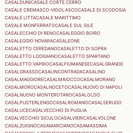
CASALDUNI
CASALE CORTE CERRO
CASALE CREMASCO-VIDOLASCO
CASALE DI SCODOSIA
CASALE LITTA
CASALE MARITTIMO
CASALE MONFERRATO
CASALE SUL SILE
CASALECCHIO DI RENO
CASALEGGIO BOIRO
CASALEGGIO NOVARA
CASALEONE
CASALETTO CEREDANO
CASALETTO DI SOPRA
CASALETTO LODIGIANO
CASALETTO SPARTANO
CASALETTO VAPRIO
CASALFIUMANESE
CASALGRANDE
CASALGRASSO
CASALINCONTRADA
CASALINO
CASALMAGGIORE
CASALMAIOCCO
CASALMORANO
CASALMORO
CASALNOCETO
CASALNUOVO DI NAPOLI
CASALNUOVO MONTEROTARO
CASALOLDO
CASALPUSTERLENGO
CASALROMANO
CASALSERUGO
CASALUCE
CASALVECCHIO DI PUGLIA
CASALVECCHIO SICULO
CASALVIERI
CASALVOLONE
CASALZUIGNO
CASAMARCIANO
CASAMASSIMA