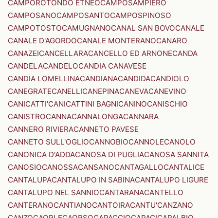
CAMPOROTONDO ETNEO
CAMPOSAMPIERO
CAMPOSANO
CAMPOSANTO
CAMPOSPINOSO
CAMPOTOSTO
CAMUGNANO
CANAL SAN BOVO
CANALE
CANALE D'AGORDO
CANALE MONTERANO
CANARO
CANAZEI
CANCELLARA
CANCELLO ED ARNONE
CANDA
CANDELA
CANDELO
CANDIA CANAVESE
CANDIA LOMELLINA
CANDIANA
CANDIDA
CANDIOLO
CANEGRATE
CANELLI
CANEPINA
CANEVA
CANEVINO
CANICATTI'
CANICATTINI BAGNI
CANINO
CANISCHIO
CANISTRO
CANNA
CANNALONGA
CANNARA
CANNERO RIVIERA
CANNETO PAVESE
CANNETO SULL'OGLIO
CANNOBIO
CANNOLE
CANOLO
CANONICA D'ADDA
CANOSA DI PUGLIA
CANOSA SANNITA
CANOSIO
CANOSSA
CANSANO
CANTAGALLO
CANTALICE
CANTALUPA
CANTALUPO IN SABINA
CANTALUPO LIGURE
CANTALUPO NEL SANNIO
CANTARANA
CANTELLO
CANTERANO
CANTIANO
CANTOIRA
CANTU'
CANZANO
CANZO
CAORLE
CAORSO
CAPACCIO
CAPACI
CAPALBIO