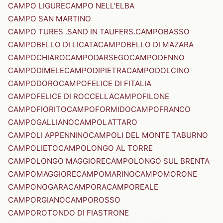
CAMPO LIGURE
CAMPO NELL'ELBA
CAMPO SAN MARTINO
CAMPO TURES .SAND IN TAUFERS.
CAMPOBASSO
CAMPOBELLO DI LICATA
CAMPOBELLO DI MAZARA
CAMPOCHIARO
CAMPODARSEGO
CAMPODENNO
CAMPODIMELE
CAMPODIPIETRA
CAMPODOLCINO
CAMPODORO
CAMPOFELICE DI FITALIA
CAMPOFELICE DI ROCCELLA
CAMPOFILONE
CAMPOFIORITO
CAMPOFORMIDO
CAMPOFRANCO
CAMPOGALLIANO
CAMPOLATTARO
CAMPOLI APPENNINO
CAMPOLI DEL MONTE TABURNO
CAMPOLIETO
CAMPOLONGO AL TORRE
CAMPOLONGO MAGGIORE
CAMPOLONGO SUL BRENTA
CAMPOMAGGIORE
CAMPOMARINO
CAMPOMORONE
CAMPONOGARA
CAMPORA
CAMPOREALE
CAMPORGIANO
CAMPOROSSO
CAMPOROTONDO DI FIASTRONE