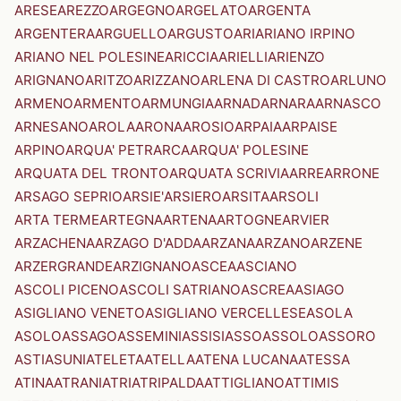
ARESE
AREZZO
ARGEGNO
ARGELATO
ARGENTA
ARGENTERA
ARGUELLO
ARGUSTO
ARI
ARIANO IRPINO
ARIANO NEL POLESINE
ARICCIA
ARIELLI
ARIENZO
ARIGNANO
ARITZO
ARIZZANO
ARLENA DI CASTRO
ARLUNO
ARMENO
ARMENTO
ARMUNGIA
ARNAD
ARNARA
ARNASCO
ARNESANO
AROLA
ARONA
AROSIO
ARPAIA
ARPAISE
ARPINO
ARQUA' PETRARCA
ARQUA' POLESINE
ARQUATA DEL TRONTO
ARQUATA SCRIVIA
ARRE
ARRONE
ARSAGO SEPRIO
ARSIE'
ARSIERO
ARSITA
ARSOLI
ARTA TERME
ARTEGNA
ARTENA
ARTOGNE
ARVIER
ARZACHENA
ARZAGO D'ADDA
ARZANA
ARZANO
ARZENE
ARZERGRANDE
ARZIGNANO
ASCEA
ASCIANO
ASCOLI PICENO
ASCOLI SATRIANO
ASCREA
ASIAGO
ASIGLIANO VENETO
ASIGLIANO VERCELLESE
ASOLA
ASOLO
ASSAGO
ASSEMINI
ASSISI
ASSO
ASSOLO
ASSORO
ASTI
ASUNI
ATELETA
ATELLA
ATENA LUCANA
ATESSA
ATINA
ATRANI
ATRI
ATRIPALDA
ATTIGLIANO
ATTIMIS