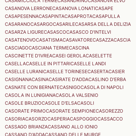
CASAMICCIOLA TERME
CASANDRINO
CASANOVA ELVO
CASANOVA LERRONE
CASANOVA LONATI
CASAPE
CASAPESENNA
CASAPINTA
CASAPROTA
CASAPULLA
CASARANO
CASARGO
CASARILE
CASARSA DELLA DELIZIA
CASARZA LIGURE
CASASCO
CASASCO D'INTELVI
CASATENOVO
CASATISMA
CASAVATORE
CASAZZA
CASCIA
CASCIAGO
CASCIANA TERME
CASCINA
CASCINETTE D'IVREA
CASEI GEROLA
CASELETTE
CASELLA
CASELLE IN PITTARI
CASELLE LANDI
CASELLE LURANI
CASELLE TORINESE
CASERTA
CASIER
CASIGNANA
CASINA
CASIRATE D'ADDA
CASLINO D'ERBA
CASNATE CON BERNATE
CASNIGO
CASOLA DI NAPOLI
CASOLA IN LUNIGIANA
CASOLA VALSENIO
CASOLE BRUZIO
CASOLE D'ELSA
CASOLI
CASORATE PRIMO
CASORATE SEMPIONE
CASOREZZO
CASORIA
CASORZO
CASPERIA
CASPOGGIO
CASSACCO
CASSAGO BRIANZA
CASSANO ALLO IONIO
CASSANO D'ADDA
CASSANO DELLE MURGE