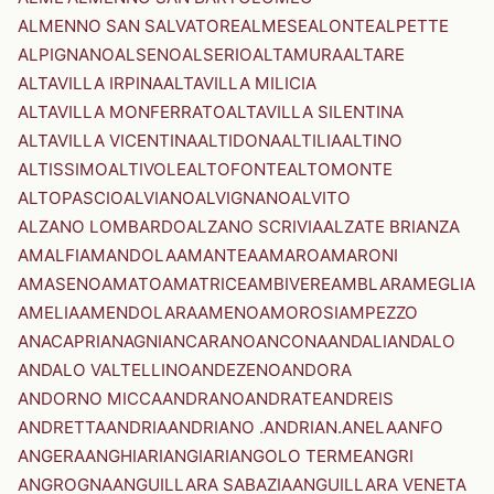
ALMENNO SAN SALVATORE
ALMESE
ALONTE
ALPETTE
ALPIGNANO
ALSENO
ALSERIO
ALTAMURA
ALTARE
ALTAVILLA IRPINA
ALTAVILLA MILICIA
ALTAVILLA MONFERRATO
ALTAVILLA SILENTINA
ALTAVILLA VICENTINA
ALTIDONA
ALTILIA
ALTINO
ALTISSIMO
ALTIVOLE
ALTOFONTE
ALTOMONTE
ALTOPASCIO
ALVIANO
ALVIGNANO
ALVITO
ALZANO LOMBARDO
ALZANO SCRIVIA
ALZATE BRIANZA
AMALFI
AMANDOLA
AMANTEA
AMARO
AMARONI
AMASENO
AMATO
AMATRICE
AMBIVERE
AMBLAR
AMEGLIA
AMELIA
AMENDOLARA
AMENO
AMOROSI
AMPEZZO
ANACAPRI
ANAGNI
ANCARANO
ANCONA
ANDALI
ANDALO
ANDALO VALTELLINO
ANDEZENO
ANDORA
ANDORNO MICCA
ANDRANO
ANDRATE
ANDREIS
ANDRETTA
ANDRIA
ANDRIANO .ANDRIAN.
ANELA
ANFO
ANGERA
ANGHIARI
ANGIARI
ANGOLO TERME
ANGRI
ANGROGNA
ANGUILLARA SABAZIA
ANGUILLARA VENETA