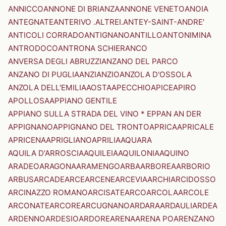
ANNICCO
ANNONE DI BRIANZA
ANNONE VENETO
ANOIA
ANTEGNATE
ANTERIVO .ALTREI.
ANTEY-SAINT-ANDRE'
ANTICOLI CORRADO
ANTIGNANO
ANTILLO
ANTONIMINA
ANTRODOCO
ANTRONA SCHIERANCO
ANVERSA DEGLI ABRUZZI
ANZANO DEL PARCO
ANZANO DI PUGLIA
ANZI
ANZIO
ANZOLA D'OSSOLA
ANZOLA DELL'EMILIA
AOSTA
APECCHIO
APICE
APIRO
APOLLOSA
APPIANO GENTILE
APPIANO SULLA STRADA DEL VINO * EPPAN AN DER
APPIGNANO
APPIGNANO DEL TRONTO
APRICA
APRICALE
APRICENA
APRIGLIANO
APRILIA
AQUARA
AQUILA D'ARROSCIA
AQUILEIA
AQUILONIA
AQUINO
ARADEO
ARAGONA
ARAMENGO
ARBA
ARBOREA
ARBORIO
ARBUS
ARCADE
ARCE
ARCENE
ARCEVIA
ARCHI
ARCIDOSSO
ARCINAZZO ROMANO
ARCISATE
ARCO
ARCOLA
ARCOLE
ARCONATE
ARCORE
ARCUGNANO
ARDARA
ARDAULI
ARDEA
ARDENNO
ARDESIO
ARDORE
ARENA
ARENA PO
ARENZANO