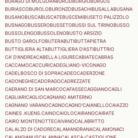
BURAGO DI MOLGORA
BURCEI
BURGIO
BURGOS
BURIASCO
BUROLO
BURONZO
BUSACHI
BUSALLA
BUSANA
BUSANO
BUSCA
BUSCATE
BUSCEMI
BUSETO PALIZZOLO
BUSNAGO
BUSSERO
BUSSETO
BUSSI SUL TIRINO
BUSSO
BUSSOLENGO
BUSSOLENO
BUSTO ARSIZIO
BUSTO GAROLFO
BUTERA
BUTI
BUTTAPIETRA
BUTTIGLIERA ALTA
BUTTIGLIERA D'ASTI
BUTTRIO
CA' D'ANDREA
CABELLA LIGURE
CABIATE
CABRAS
CACCAMO
CACCURI
CADEGLIANO-VICONAGO
CADELBOSCO DI SOPRA
CADEO
CADERZONE
CADONEGHE
CADORAGO
CADREZZATE
CAERANO DI SAN MARCO
CAFASSE
CAGGIANO
CAGLI
CAGLIARI
CAGLIO
CAGNANO AMITERNO
CAGNANO VARANO
CAGNO
CAGNO'
CAIANELLO
CAIAZZO
CAINES .KUENS.
CAINO
CAIOLO
CAIRANO
CAIRATE
CAIRO MONTENOTTE
CAIVANO
CALABRITTO
CALALZO DI CADORE
CALAMANDRANA
CALAMONACI
CALANGIANUS
CALANNA
CALASCA-CASTIGLIONE