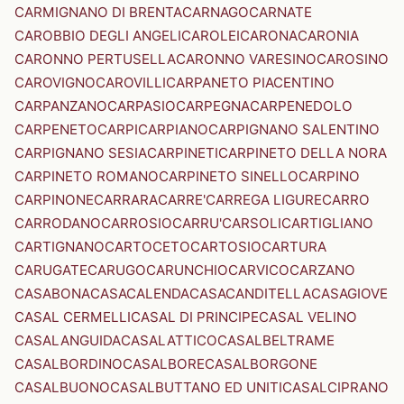
CARMIGNANO DI BRENTA
CARNAGO
CARNATE
CAROBBIO DEGLI ANGELI
CAROLEI
CARONA
CARONIA
CARONNO PERTUSELLA
CARONNO VARESINO
CAROSINO
CAROVIGNO
CAROVILLI
CARPANETO PIACENTINO
CARPANZANO
CARPASIO
CARPEGNA
CARPENEDOLO
CARPENETO
CARPI
CARPIANO
CARPIGNANO SALENTINO
CARPIGNANO SESIA
CARPINETI
CARPINETO DELLA NORA
CARPINETO ROMANO
CARPINETO SINELLO
CARPINO
CARPINONE
CARRARA
CARRE'
CARREGA LIGURE
CARRO
CARRODANO
CARROSIO
CARRU'
CARSOLI
CARTIGLIANO
CARTIGNANO
CARTOCETO
CARTOSIO
CARTURA
CARUGATE
CARUGO
CARUNCHIO
CARVICO
CARZANO
CASABONA
CASACALENDA
CASACANDITELLA
CASAGIOVE
CASAL CERMELLI
CASAL DI PRINCIPE
CASAL VELINO
CASALANGUIDA
CASALATTICO
CASALBELTRAME
CASALBORDINO
CASALBORE
CASALBORGONE
CASALBUONO
CASALBUTTANO ED UNITI
CASALCIPRANO