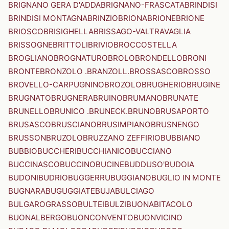
BRIGNANO GERA D'ADDA
BRIGNANO-FRASCATA
BRINDISI
BRINDISI MONTAGNA
BRINZIO
BRIONA
BRIONE
BRIONE
BRIOSCO
BRISIGHELLA
BRISSAGO-VALTRAVAGLIA
BRISSOGNE
BRITTOLI
BRIVIO
BROCCOSTELLA
BROGLIANO
BROGNATURO
BROLO
BRONDELLO
BRONI
BRONTE
BRONZOLO .BRANZOLL.
BROSSASCO
BROSSO
BROVELLO-CARPUGNINO
BROZOLO
BRUGHERIO
BRUGINE
BRUGNATO
BRUGNERA
BRUINO
BRUMANO
BRUNATE
BRUNELLO
BRUNICO .BRUNECK.
BRUNO
BRUSAPORTO
BRUSASCO
BRUSCIANO
BRUSIMPIANO
BRUSNENGO
BRUSSON
BRUZOLO
BRUZZANO ZEFFIRIO
BUBBIANO
BUBBIO
BUCCHERI
BUCCHIANICO
BUCCIANO
BUCCINASCO
BUCCINO
BUCINE
BUDDUSO'
BUDOIA
BUDONI
BUDRIO
BUGGERRU
BUGGIANO
BUGLIO IN MONTE
BUGNARA
BUGUGGIATE
BUJA
BULCIAGO
BULGAROGRASSO
BULTEI
BULZI
BUONABITACOLO
BUONALBERGO
BUONCONVENTO
BUONVICINO