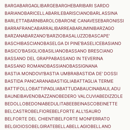
BARGA
BARGAGLI
BARGE
BARGHE
BARI
BARI SARDO
BARIANO
BARICELLA
BARILE
BARISCIANO
BARLASSINA
BARLETTA
BARNI
BAROLO
BARONE CANAVESE
BARONISSI
BARRAFRANCA
BARRALI
BARREA
BARUMINI
BARZAGO
BARZANA
BARZANO'
BARZIO
BASALUZZO
BASCAPE'
BASCHI
BASCIANO
BASELGA DI PINE'
BASELICE
BASIANO
BASICO'
BASIGLIO
BASILIANO
BASSANO BRESCIANO
BASSANO DEL GRAPPA
BASSANO IN TEVERINA
BASSANO ROMANO
BASSIANO
BASSIGNANA
BASTIA MONDOVI'
BASTIA UMBRA
BASTIDA DE' DOSSI
BASTIDA PANCARANA
BASTIGLIA
BATTAGLIA TERME
BATTIFOLLO
BATTIPAGLIA
BATTUDA
BAUCINA
BAULADU
BAUNEI
BAVENO
BAZZANO
BEDERO VALCUVIA
BEDIZZOLE
BEDOLLO
BEDONIA
BEDULITA
BEE
BEINASCO
BEINETTE
BELCASTRO
BELFIORE
BELFORTE ALL'ISAURO
BELFORTE DEL CHIENTI
BELFORTE MONFERRATO
BELGIOIOSO
BELGIRATE
BELLA
BELLAGIO
BELLANO