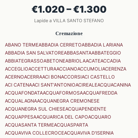
€1.020 – €1.300
Lapide a VILLA SANTO STEFANO
Cremazione
ABANO TERME
ABBADIA CERRETO
ABBADIA LARIANA
ABBADIA SAN SALVATORE
ABBASANTA
ABBATEGGIO
ABBIATEGRASSO
ABETONE
ABRIOLA
ACATE
ACCADIA
ACCEGLIO
ACCETTURA
ACCIANO
ACCUMOLI
ACERENZA
ACERNO
ACERRA
ACI BONACCORSI
ACI CASTELLO
ACI CATENA
ACI SANT'ANTONIO
ACIREALE
ACQUACANINA
ACQUAFONDATA
ACQUAFORMOSA
ACQUAFREDDA
ACQUALAGNA
ACQUANEGRA CREMONESE
ACQUANEGRA SUL CHIESE
ACQUAPENDENTE
ACQUAPPESA
ACQUARICA DEL CAPO
ACQUARO
ACQUASANTA TERME
ACQUASPARTA
ACQUAVIVA COLLECROCE
ACQUAVIVA D'ISERNIA