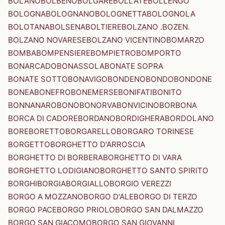
BOLANO
BOLBENO
BOLGARE
BOLLATE
BOLLENGO
BOLOGNA
BOLOGNANO
BOLOGNETTA
BOLOGNOLA
BOLOTANA
BOLSENA
BOLTIERE
BOLZANO .BOZEN.
BOLZANO NOVARESE
BOLZANO VICENTINO
BOMARZO
BOMBA
BOMPENSIERE
BOMPIETRO
BOMPORTO
BONARCADO
BONASSOLA
BONATE SOPRA
BONATE SOTTO
BONAVIGO
BONDENO
BONDO
BONDONE
BONEA
BONEFRO
BONEMERSE
BONIFATI
BONITO
BONNANARO
BONO
BONORVA
BONVICINO
BORBONA
BORCA DI CADORE
BORDANO
BORDIGHERA
BORDOLANO
BORE
BORETTO
BORGARELLO
BORGARO TORINESE
BORGETTO
BORGHETTO D'ARROSCIA
BORGHETTO DI BORBERA
BORGHETTO DI VARA
BORGHETTO LODIGIANO
BORGHETTO SANTO SPIRITO
BORGHI
BORGIA
BORGIALLO
BORGIO VEREZZI
BORGO A MOZZANO
BORGO D'ALE
BORGO DI TERZO
BORGO PACE
BORGO PRIOLO
BORGO SAN DALMAZZO
BORGO SAN GIACOMO
BORGO SAN GIOVANNI