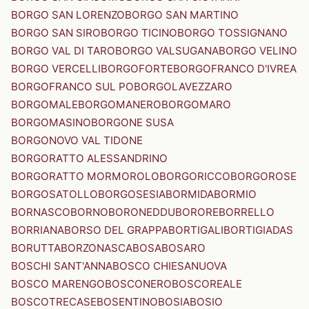
BORGO SAN LORENZO
BORGO SAN MARTINO
BORGO SAN SIRO
BORGO TICINO
BORGO TOSSIGNANO
BORGO VAL DI TARO
BORGO VALSUGANA
BORGO VELINO
BORGO VERCELLI
BORGOFORTE
BORGOFRANCO D'IVREA
BORGOFRANCO SUL PO
BORGOLAVEZZARO
BORGOMALE
BORGOMANERO
BORGOMARO
BORGOMASINO
BORGONE SUSA
BORGONOVO VAL TIDONE
BORGORATTO ALESSANDRINO
BORGORATTO MORMOROLO
BORGORICCO
BORGOROSE
BORGOSATOLLO
BORGOSESIA
BORMIDA
BORMIO
BORNASCO
BORNO
BORONEDDU
BORORE
BORRELLO
BORRIANA
BORSO DEL GRAPPA
BORTIGALI
BORTIGIADAS
BORUTTA
BORZONASCA
BOSA
BOSARO
BOSCHI SANT'ANNA
BOSCO CHIESANUOVA
BOSCO MARENGO
BOSCONERO
BOSCOREALE
BOSCOTRECASE
BOSENTINO
BOSIA
BOSIO