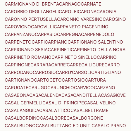
CARMIGNANO DI BRENTA
CARNAGO
CARNATE
CAROBBIO DEGLI ANGELI
CAROLEI
CARONA
CARONIA
CARONNO PERTUSELLA
CARONNO VARESINO
CAROSINO
CAROVIGNO
CAROVILLI
CARPANETO PIACENTINO
CARPANZANO
CARPASIO
CARPEGNA
CARPENEDOLO
CARPENETO
CARPI
CARPIANO
CARPIGNANO SALENTINO
CARPIGNANO SESIA
CARPINETI
CARPINETO DELLA NORA
CARPINETO ROMANO
CARPINETO SINELLO
CARPINO
CARPINONE
CARRARA
CARRE'
CARREGA LIGURE
CARRO
CARRODANO
CARROSIO
CARRU'
CARSOLI
CARTIGLIANO
CARTIGNANO
CARTOCETO
CARTOSIO
CARTURA
CARUGATE
CARUGO
CARUNCHIO
CARVICO
CARZANO
CASABONA
CASACALENDA
CASACANDITELLA
CASAGIOVE
CASAL CERMELLI
CASAL DI PRINCIPE
CASAL VELINO
CASALANGUIDA
CASALATTICO
CASALBELTRAME
CASALBORDINO
CASALBORE
CASALBORGONE
CASALBUONO
CASALBUTTANO ED UNITI
CASALCIPRANO