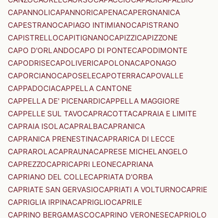
CAPANNOLI
CAPANNORI
CAPENA
CAPERGNANICA
CAPESTRANO
CAPIAGO INTIMIANO
CAPISTRANO
CAPISTRELLO
CAPITIGNANO
CAPIZZI
CAPIZZONE
CAPO D'ORLANDO
CAPO DI PONTE
CAPODIMONTE
CAPODRISE
CAPOLIVERI
CAPOLONA
CAPONAGO
CAPORCIANO
CAPOSELE
CAPOTERRA
CAPOVALLE
CAPPADOCIA
CAPPELLA CANTONE
CAPPELLA DE' PICENARDI
CAPPELLA MAGGIORE
CAPPELLE SUL TAVO
CAPRACOTTA
CAPRAIA E LIMITE
CAPRAIA ISOLA
CAPRALBA
CAPRANICA
CAPRANICA PRENESTINA
CAPRARICA DI LECCE
CAPRAROLA
CAPRAUNA
CAPRESE MICHELANGELO
CAPREZZO
CAPRI
CAPRI LEONE
CAPRIANA
CAPRIANO DEL COLLE
CAPRIATA D'ORBA
CAPRIATE SAN GERVASIO
CAPRIATI A VOLTURNO
CAPRIE
CAPRIGLIA IRPINA
CAPRIGLIO
CAPRILE
CAPRINO BERGAMASCO
CAPRINO VERONESE
CAPRIOLO