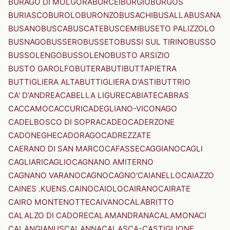
BURAGO DI MOLGORA
BURCEI
BURGIO
BURGOS
BURIASCO
BUROLO
BURONZO
BUSACHI
BUSALLA
BUSANA
BUSANO
BUSCA
BUSCATE
BUSCEMI
BUSETO PALIZZOLO
BUSNAGO
BUSSERO
BUSSETO
BUSSI SUL TIRINO
BUSSO
BUSSOLENGO
BUSSOLENO
BUSTO ARSIZIO
BUSTO GAROLFO
BUTERA
BUTI
BUTTAPIETRA
BUTTIGLIERA ALTA
BUTTIGLIERA D'ASTI
BUTTRIO
CA' D'ANDREA
CABELLA LIGURE
CABIATE
CABRAS
CACCAMO
CACCURI
CADEGLIANO-VICONAGO
CADELBOSCO DI SOPRA
CADEO
CADERZONE
CADONEGHE
CADORAGO
CADREZZATE
CAERANO DI SAN MARCO
CAFASSE
CAGGIANO
CAGLI
CAGLIARI
CAGLIO
CAGNANO AMITERNO
CAGNANO VARANO
CAGNO
CAGNO'
CAIANELLO
CAIAZZO
CAINES .KUENS.
CAINO
CAIOLO
CAIRANO
CAIRATE
CAIRO MONTENOTTE
CAIVANO
CALABRITTO
CALALZO DI CADORE
CALAMANDRANA
CALAMONACI
CALANGIANUS
CALANNA
CALASCA-CASTIGLIONE