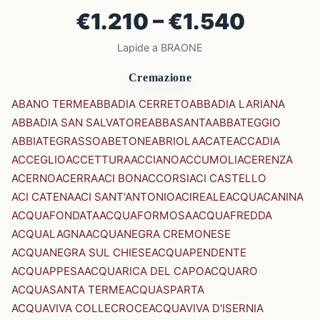
€1.210 – €1.540
Lapide a BRAONE
Cremazione
ABANO TERME
ABBADIA CERRETO
ABBADIA LARIANA
ABBADIA SAN SALVATORE
ABBASANTA
ABBATEGGIO
ABBIATEGRASSO
ABETONE
ABRIOLA
ACATE
ACCADIA
ACCEGLIO
ACCETTURA
ACCIANO
ACCUMOLI
ACERENZA
ACERNO
ACERRA
ACI BONACCORSI
ACI CASTELLO
ACI CATENA
ACI SANT'ANTONIO
ACIREALE
ACQUACANINA
ACQUAFONDATA
ACQUAFORMOSA
ACQUAFREDDA
ACQUALAGNA
ACQUANEGRA CREMONESE
ACQUANEGRA SUL CHIESE
ACQUAPENDENTE
ACQUAPPESA
ACQUARICA DEL CAPO
ACQUARO
ACQUASANTA TERME
ACQUASPARTA
ACQUAVIVA COLLECROCE
ACQUAVIVA D'ISERNIA