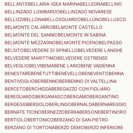
BELLANTE
BELLARIA-IGEA MARINA
BELLEGRA
BELLINO
BELLINZAGO LOMBARDO
BELLINZAGO NOVARESE
BELLIZZI
BELLONA
BELLOSGUARDO
BELLUNO
BELLUSCO
BELMONTE CALABRO
BELMONTE CASTELLO
BELMONTE DEL SANNIO
BELMONTE IN SABINA
BELMONTE MEZZAGNO
BELMONTE PICENO
BELPASSO
BELSITO
BELVEDERE DI SPINELLO
BELVEDERE LANGHE
BELVEDERE MARITTIMO
BELVEDERE OSTRENSE
BELVEGLIO
BELVI
BEMA
BENE LARIO
BENE VAGIENNA
BENESTARE
BENETUTTI
BENEVELLO
BENEVENTO
BENNA
BENTIVOGLIO
BERBENNO
BERBENNO DI VALTELLINA
BERCETO
BERCHIDDA
BEREGAZZO CON FIGLIARO
BEREGUARDO
BERGAMASCO
BERGAMO
BERGANTINO
BERGEGGI
BERGOLO
BERLINGO
BERNALDA
BERNAREGGIO
BERNATE TICINO
BERNEZZO
BERRA
BERSONE
BERTINORO
BERTIOLO
BERTONICO
BERZANO DI SAN PIETRO
BERZANO DI TORTONA
BERZO DEMO
BERZO INFERIORE