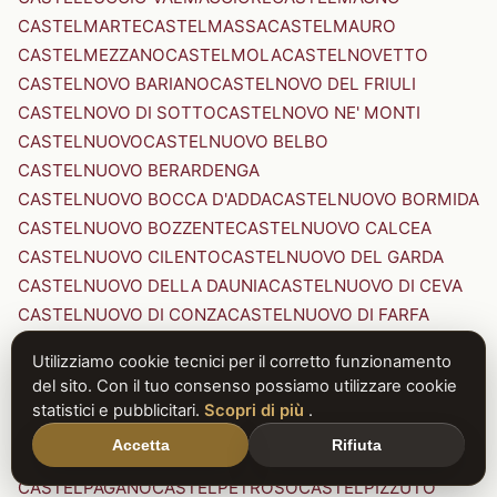
CASTELMARTE
CASTELMASSA
CASTELMAURO
CASTELMEZZANO
CASTELMOLA
CASTELNOVETTO
CASTELNOVO BARIANO
CASTELNOVO DEL FRIULI
CASTELNOVO DI SOTTO
CASTELNOVO NE' MONTI
CASTELNUOVO
CASTELNUOVO BELBO
CASTELNUOVO BERARDENGA
CASTELNUOVO BOCCA D'ADDA
CASTELNUOVO BORMIDA
CASTELNUOVO BOZZENTE
CASTELNUOVO CALCEA
CASTELNUOVO CILENTO
CASTELNUOVO DEL GARDA
CASTELNUOVO DELLA DAUNIA
CASTELNUOVO DI CEVA
CASTELNUOVO DI CONZA
CASTELNUOVO DI FARFA
CASTELNUOVO DI GARFAGNANA
Utilizziamo cookie tecnici per il corretto funzionamento
CASTELNUOVO DI PORTO
CASTELNUOVO DON BOSCO
del sito. Con il tuo consenso possiamo utilizzare cookie
CASTELNUOVO MAGRA
CASTELNUOVO NIGRA
statistici e pubblicitari.
Scopri di più
.
CASTELNUOVO PARANO
CASTELNUOVO RANGONE
Accetta
Rifiuta
CASTELNUOVO SCRIVIA
CASTELNUOVO VAL DI CECINA
CASTELPAGANO
CASTELPETROSO
CASTELPIZZUTO