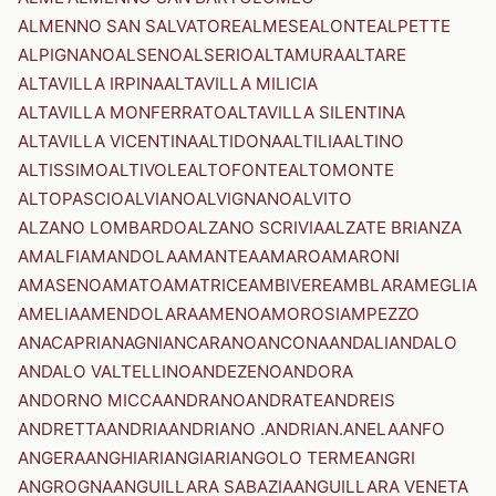
ALMENNO SAN SALVATORE
ALMESE
ALONTE
ALPETTE
ALPIGNANO
ALSENO
ALSERIO
ALTAMURA
ALTARE
ALTAVILLA IRPINA
ALTAVILLA MILICIA
ALTAVILLA MONFERRATO
ALTAVILLA SILENTINA
ALTAVILLA VICENTINA
ALTIDONA
ALTILIA
ALTINO
ALTISSIMO
ALTIVOLE
ALTOFONTE
ALTOMONTE
ALTOPASCIO
ALVIANO
ALVIGNANO
ALVITO
ALZANO LOMBARDO
ALZANO SCRIVIA
ALZATE BRIANZA
AMALFI
AMANDOLA
AMANTEA
AMARO
AMARONI
AMASENO
AMATO
AMATRICE
AMBIVERE
AMBLAR
AMEGLIA
AMELIA
AMENDOLARA
AMENO
AMOROSI
AMPEZZO
ANACAPRI
ANAGNI
ANCARANO
ANCONA
ANDALI
ANDALO
ANDALO VALTELLINO
ANDEZENO
ANDORA
ANDORNO MICCA
ANDRANO
ANDRATE
ANDREIS
ANDRETTA
ANDRIA
ANDRIANO .ANDRIAN.
ANELA
ANFO
ANGERA
ANGHIARI
ANGIARI
ANGOLO TERME
ANGRI
ANGROGNA
ANGUILLARA SABAZIA
ANGUILLARA VENETA