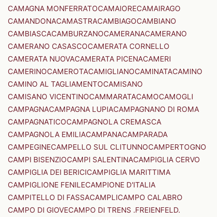
CAMAGNA MONFERRATO
CAMAIORE
CAMAIRAGO
CAMANDONA
CAMASTRA
CAMBIAGO
CAMBIANO
CAMBIASCA
CAMBURZANO
CAMERANA
CAMERANO
CAMERANO CASASCO
CAMERATA CORNELLO
CAMERATA NUOVA
CAMERATA PICENA
CAMERI
CAMERINO
CAMEROTA
CAMIGLIANO
CAMINATA
CAMINO
CAMINO AL TAGLIAMENTO
CAMISANO
CAMISANO VICENTINO
CAMMARATA
CAMO
CAMOGLI
CAMPAGNA
CAMPAGNA LUPIA
CAMPAGNANO DI ROMA
CAMPAGNATICO
CAMPAGNOLA CREMASCA
CAMPAGNOLA EMILIA
CAMPANA
CAMPARADA
CAMPEGINE
CAMPELLO SUL CLITUNNO
CAMPERTOGNO
CAMPI BISENZIO
CAMPI SALENTINA
CAMPIGLIA CERVO
CAMPIGLIA DEI BERICI
CAMPIGLIA MARITTIMA
CAMPIGLIONE FENILE
CAMPIONE D'ITALIA
CAMPITELLO DI FASSA
CAMPLI
CAMPO CALABRO
CAMPO DI GIOVE
CAMPO DI TRENS .FREIENFELD.