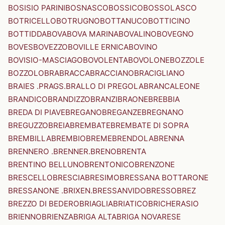
BOSISIO PARINI
BOSNASCO
BOSSICO
BOSSOLASCO
BOTRICELLO
BOTRUGNO
BOTTANUCO
BOTTICINO
BOTTIDDA
BOVA
BOVA MARINA
BOVALINO
BOVEGNO
BOVES
BOVEZZO
BOVILLE ERNICA
BOVINO
BOVISIO-MASCIAGO
BOVOLENTA
BOVOLONE
BOZZOLE
BOZZOLO
BRA
BRACCA
BRACCIANO
BRACIGLIANO
BRAIES .PRAGS.
BRALLO DI PREGOLA
BRANCALEONE
BRANDICO
BRANDIZZO
BRANZI
BRAONE
BREBBIA
BREDA DI PIAVE
BREGANO
BREGANZE
BREGNANO
BREGUZZO
BREIA
BREMBATE
BREMBATE DI SOPRA
BREMBILLA
BREMBIO
BREME
BRENDOLA
BRENNA
BRENNERO .BRENNER.
BRENO
BRENTA
BRENTINO BELLUNO
BRENTONICO
BRENZONE
BRESCELLO
BRESCIA
BRESIMO
BRESSANA BOTTARONE
BRESSANONE .BRIXEN.
BRESSANVIDO
BRESSO
BREZ
BREZZO DI BEDERO
BRIAGLIA
BRIATICO
BRICHERASIO
BRIENNO
BRIENZA
BRIGA ALTA
BRIGA NOVARESE