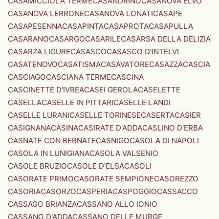
CASAMICCIOLA TERME
CASANDRINO
CASANOVA ELVO
CASANOVA LERRONE
CASANOVA LONATI
CASAPE
CASAPESENNA
CASAPINTA
CASAPROTA
CASAPULLA
CASARANO
CASARGO
CASARILE
CASARSA DELLA DELIZIA
CASARZA LIGURE
CASASCO
CASASCO D'INTELVI
CASATENOVO
CASATISMA
CASAVATORE
CASAZZA
CASCIA
CASCIAGO
CASCIANA TERME
CASCINA
CASCINETTE D'IVREA
CASEI GEROLA
CASELETTE
CASELLA
CASELLE IN PITTARI
CASELLE LANDI
CASELLE LURANI
CASELLE TORINESE
CASERTA
CASIER
CASIGNANA
CASINA
CASIRATE D'ADDA
CASLINO D'ERBA
CASNATE CON BERNATE
CASNIGO
CASOLA DI NAPOLI
CASOLA IN LUNIGIANA
CASOLA VALSENIO
CASOLE BRUZIO
CASOLE D'ELSA
CASOLI
CASORATE PRIMO
CASORATE SEMPIONE
CASOREZZO
CASORIA
CASORZO
CASPERIA
CASPOGGIO
CASSACCO
CASSAGO BRIANZA
CASSANO ALLO IONIO
CASSANO D'ADDA
CASSANO DELLE MURGE