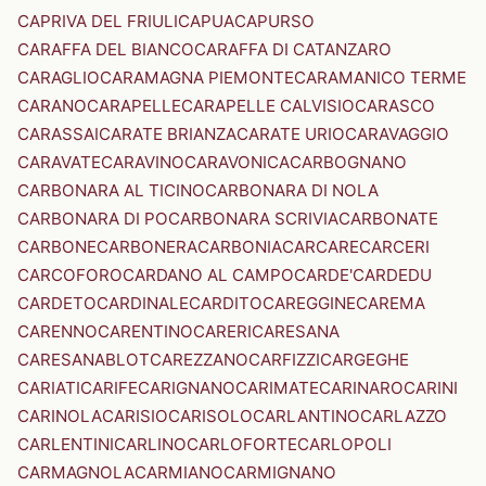
CAPRIVA DEL FRIULI
CAPUA
CAPURSO
CARAFFA DEL BIANCO
CARAFFA DI CATANZARO
CARAGLIO
CARAMAGNA PIEMONTE
CARAMANICO TERME
CARANO
CARAPELLE
CARAPELLE CALVISIO
CARASCO
CARASSAI
CARATE BRIANZA
CARATE URIO
CARAVAGGIO
CARAVATE
CARAVINO
CARAVONICA
CARBOGNANO
CARBONARA AL TICINO
CARBONARA DI NOLA
CARBONARA DI PO
CARBONARA SCRIVIA
CARBONATE
CARBONE
CARBONERA
CARBONIA
CARCARE
CARCERI
CARCOFORO
CARDANO AL CAMPO
CARDE'
CARDEDU
CARDETO
CARDINALE
CARDITO
CAREGGINE
CAREMA
CARENNO
CARENTINO
CARERI
CARESANA
CARESANABLOT
CAREZZANO
CARFIZZI
CARGEGHE
CARIATI
CARIFE
CARIGNANO
CARIMATE
CARINARO
CARINI
CARINOLA
CARISIO
CARISOLO
CARLANTINO
CARLAZZO
CARLENTINI
CARLINO
CARLOFORTE
CARLOPOLI
CARMAGNOLA
CARMIANO
CARMIGNANO