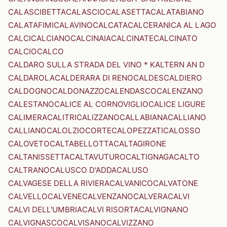
CALASCIBETTA
CALASCIO
CALASETTA
CALATABIANO
CALATAFIMI
CALAVINO
CALCATA
CALCERANICA AL LAGO
CALCI
CALCIANO
CALCINAIA
CALCINATE
CALCINATO
CALCIO
CALCO
CALDARO SULLA STRADA DEL VINO * KALTERN AN D
CALDAROLA
CALDERARA DI RENO
CALDES
CALDIERO
CALDOGNO
CALDONAZZO
CALENDASCO
CALENZANO
CALESTANO
CALICE AL CORNOVIGLIO
CALICE LIGURE
CALIMERA
CALITRI
CALIZZANO
CALLABIANA
CALLIANO
CALLIANO
CALOLZIOCORTE
CALOPEZZATI
CALOSSO
CALOVETO
CALTABELLOTTA
CALTAGIRONE
CALTANISSETTA
CALTAVUTURO
CALTIGNAGA
CALTO
CALTRANO
CALUSCO D'ADDA
CALUSO
CALVAGESE DELLA RIVIERA
CALVANICO
CALVATONE
CALVELLO
CALVENE
CALVENZANO
CALVERA
CALVI
CALVI DELL'UMBRIA
CALVI RISORTA
CALVIGNANO
CALVIGNASCO
CALVISANO
CALVIZZANO