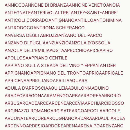
ANNICCO
ANNONE DI BRIANZA
ANNONE VENETO
ANOIA
ANTEGNATE
ANTERIVO .ALTREI.
ANTEY-SAINT-ANDRE'
ANTICOLI CORRADO
ANTIGNANO
ANTILLO
ANTONIMINA
ANTRODOCO
ANTRONA SCHIERANCO
ANVERSA DEGLI ABRUZZI
ANZANO DEL PARCO
ANZANO DI PUGLIA
ANZI
ANZIO
ANZOLA D'OSSOLA
ANZOLA DELL'EMILIA
AOSTA
APECCHIO
APICE
APIRO
APOLLOSA
APPIANO GENTILE
APPIANO SULLA STRADA DEL VINO * EPPAN AN DER
APPIGNANO
APPIGNANO DEL TRONTO
APRICA
APRICALE
APRICENA
APRIGLIANO
APRILIA
AQUARA
AQUILA D'ARROSCIA
AQUILEIA
AQUILONIA
AQUINO
ARADEO
ARAGONA
ARAMENGO
ARBA
ARBOREA
ARBORIO
ARBUS
ARCADE
ARCE
ARCENE
ARCEVIA
ARCHI
ARCIDOSSO
ARCINAZZO ROMANO
ARCISATE
ARCO
ARCOLA
ARCOLE
ARCONATE
ARCORE
ARCUGNANO
ARDARA
ARDAULI
ARDEA
ARDENNO
ARDESIO
ARDORE
ARENA
ARENA PO
ARENZANO