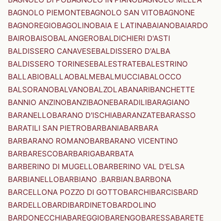
BAGNOLO PIEMONTE
BAGNOLO SAN VITO
BAGNONE
BAGNOREGIO
BAGOLINO
BAIA E LATINA
BAIANO
BAIARDO
BAIRO
BAISO
BALANGERO
BALDICHIERI D'ASTI
BALDISSERO CANAVESE
BALDISSERO D'ALBA
BALDISSERO TORINESE
BALESTRATE
BALESTRINO
BALLABIO
BALLAO
BALME
BALMUCCIA
BALOCCO
BALSORANO
BALVANO
BALZOLA
BANARI
BANCHETTE
BANNIO ANZINO
BANZI
BAONE
BARADILI
BARAGIANO
BARANELLO
BARANO D'ISCHIA
BARANZATE
BARASSO
BARATILI SAN PIETRO
BARBANIA
BARBARA
BARBARANO ROMANO
BARBARANO VICENTINO
BARBARESCO
BARBARIGA
BARBATA
BARBERINO DI MUGELLO
BARBERINO VAL D'ELSA
BARBIANELLO
BARBIANO .BARBIAN.
BARBONA
BARCELLONA POZZO DI GOTTO
BARCHI
BARCIS
BARD
BARDELLO
BARDI
BARDINETO
BARDOLINO
BARDONECCHIA
BAREGGIO
BARENGO
BARESSA
BARETE