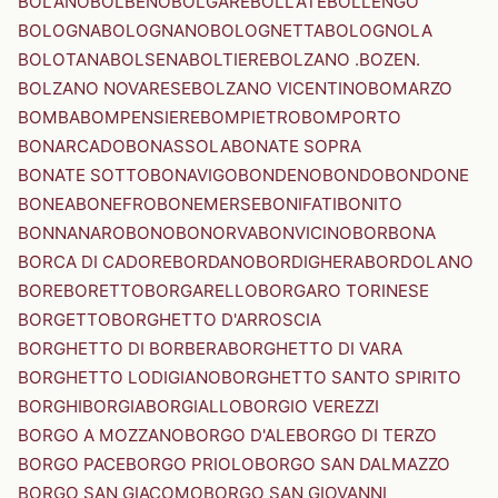
BOLANO
BOLBENO
BOLGARE
BOLLATE
BOLLENGO
BOLOGNA
BOLOGNANO
BOLOGNETTA
BOLOGNOLA
BOLOTANA
BOLSENA
BOLTIERE
BOLZANO .BOZEN.
BOLZANO NOVARESE
BOLZANO VICENTINO
BOMARZO
BOMBA
BOMPENSIERE
BOMPIETRO
BOMPORTO
BONARCADO
BONASSOLA
BONATE SOPRA
BONATE SOTTO
BONAVIGO
BONDENO
BONDO
BONDONE
BONEA
BONEFRO
BONEMERSE
BONIFATI
BONITO
BONNANARO
BONO
BONORVA
BONVICINO
BORBONA
BORCA DI CADORE
BORDANO
BORDIGHERA
BORDOLANO
BORE
BORETTO
BORGARELLO
BORGARO TORINESE
BORGETTO
BORGHETTO D'ARROSCIA
BORGHETTO DI BORBERA
BORGHETTO DI VARA
BORGHETTO LODIGIANO
BORGHETTO SANTO SPIRITO
BORGHI
BORGIA
BORGIALLO
BORGIO VEREZZI
BORGO A MOZZANO
BORGO D'ALE
BORGO DI TERZO
BORGO PACE
BORGO PRIOLO
BORGO SAN DALMAZZO
BORGO SAN GIACOMO
BORGO SAN GIOVANNI