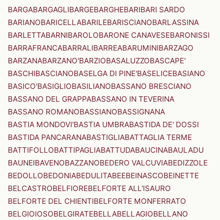
BARGA
BARGAGLI
BARGE
BARGHE
BARI
BARI SARDO
BARIANO
BARICELLA
BARILE
BARISCIANO
BARLASSINA
BARLETTA
BARNI
BAROLO
BARONE CANAVESE
BARONISSI
BARRAFRANCA
BARRALI
BARREA
BARUMINI
BARZAGO
BARZANA
BARZANO'
BARZIO
BASALUZZO
BASCAPE'
BASCHI
BASCIANO
BASELGA DI PINE'
BASELICE
BASIANO
BASICO'
BASIGLIO
BASILIANO
BASSANO BRESCIANO
BASSANO DEL GRAPPA
BASSANO IN TEVERINA
BASSANO ROMANO
BASSIANO
BASSIGNANA
BASTIA MONDOVI'
BASTIA UMBRA
BASTIDA DE' DOSSI
BASTIDA PANCARANA
BASTIGLIA
BATTAGLIA TERME
BATTIFOLLO
BATTIPAGLIA
BATTUDA
BAUCINA
BAULADU
BAUNEI
BAVENO
BAZZANO
BEDERO VALCUVIA
BEDIZZOLE
BEDOLLO
BEDONIA
BEDULITA
BEE
BEINASCO
BEINETTE
BELCASTRO
BELFIORE
BELFORTE ALL'ISAURO
BELFORTE DEL CHIENTI
BELFORTE MONFERRATO
BELGIOIOSO
BELGIRATE
BELLA
BELLAGIO
BELLANO