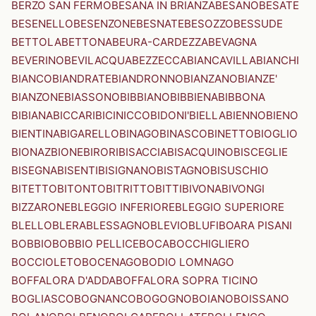
BERZO SAN FERMO
BESANA IN BRIANZA
BESANO
BESATE
BESENELLO
BESENZONE
BESNATE
BESOZZO
BESSUDE
BETTOLA
BETTONA
BEURA-CARDEZZA
BEVAGNA
BEVERINO
BEVILACQUA
BEZZECCA
BIANCAVILLA
BIANCHI
BIANCO
BIANDRATE
BIANDRONNO
BIANZANO
BIANZE'
BIANZONE
BIASSONO
BIBBIANO
BIBBIENA
BIBBONA
BIBIANA
BICCARI
BICINICCO
BIDONI'
BIELLA
BIENNO
BIENO
BIENTINA
BIGARELLO
BINAGO
BINASCO
BINETTO
BIOGLIO
BIONAZ
BIONE
BIRORI
BISACCIA
BISACQUINO
BISCEGLIE
BISEGNA
BISENTI
BISIGNANO
BISTAGNO
BISUSCHIO
BITETTO
BITONTO
BITRITTO
BITTI
BIVONA
BIVONGI
BIZZARONE
BLEGGIO INFERIORE
BLEGGIO SUPERIORE
BLELLO
BLERA
BLESSAGNO
BLEVIO
BLUFI
BOARA PISANI
BOBBIO
BOBBIO PELLICE
BOCA
BOCCHIGLIERO
BOCCIOLETO
BOCENAGO
BODIO LOMNAGO
BOFFALORA D'ADDA
BOFFALORA SOPRA TICINO
BOGLIASCO
BOGNANCO
BOGOGNO
BOIANO
BOISSANO