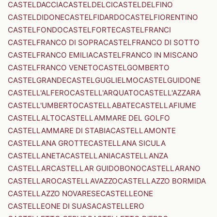
CASTELDACCIA
CASTELDELCI
CASTELDELFINO
CASTELDIDONE
CASTELFIDARDO
CASTELFIORENTINO
CASTELFONDO
CASTELFORTE
CASTELFRANCI
CASTELFRANCO DI SOPRA
CASTELFRANCO DI SOTTO
CASTELFRANCO EMILIA
CASTELFRANCO IN MISCANO
CASTELFRANCO VENETO
CASTELGOMBERTO
CASTELGRANDE
CASTELGUGLIELMO
CASTELGUIDONE
CASTELL'ALFERO
CASTELL'ARQUATO
CASTELL'AZZARA
CASTELL'UMBERTO
CASTELLABATE
CASTELLAFIUME
CASTELLALTO
CASTELLAMMARE DEL GOLFO
CASTELLAMMARE DI STABIA
CASTELLAMONTE
CASTELLANA GROTTE
CASTELLANA SICULA
CASTELLANETA
CASTELLANIA
CASTELLANZA
CASTELLAR
CASTELLAR GUIDOBONO
CASTELLARANO
CASTELLARO
CASTELLAVAZZO
CASTELLAZZO BORMIDA
CASTELLAZZO NOVARESE
CASTELLEONE
CASTELLEONE DI SUASA
CASTELLERO