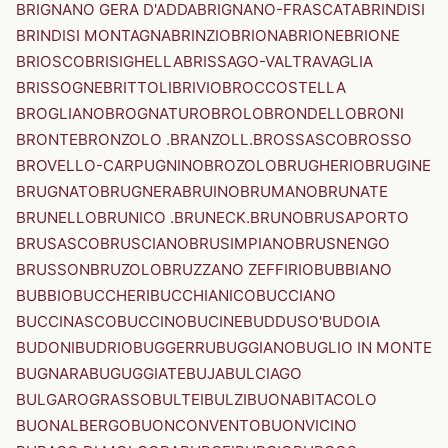
BRIGNANO GERA D'ADDA
BRIGNANO-FRASCATA
BRINDISI
BRINDISI MONTAGNA
BRINZIO
BRIONA
BRIONE
BRIONE
BRIOSCO
BRISIGHELLA
BRISSAGO-VALTRAVAGLIA
BRISSOGNE
BRITTOLI
BRIVIO
BROCCOSTELLA
BROGLIANO
BROGNATURO
BROLO
BRONDELLO
BRONI
BRONTE
BRONZOLO .BRANZOLL.
BROSSASCO
BROSSO
BROVELLO-CARPUGNINO
BROZOLO
BRUGHERIO
BRUGINE
BRUGNATO
BRUGNERA
BRUINO
BRUMANO
BRUNATE
BRUNELLO
BRUNICO .BRUNECK.
BRUNO
BRUSAPORTO
BRUSASCO
BRUSCIANO
BRUSIMPIANO
BRUSNENGO
BRUSSON
BRUZOLO
BRUZZANO ZEFFIRIO
BUBBIANO
BUBBIO
BUCCHERI
BUCCHIANICO
BUCCIANO
BUCCINASCO
BUCCINO
BUCINE
BUDDUSO'
BUDOIA
BUDONI
BUDRIO
BUGGERRU
BUGGIANO
BUGLIO IN MONTE
BUGNARA
BUGUGGIATE
BUJA
BULCIAGO
BULGAROGRASSO
BULTEI
BULZI
BUONABITACOLO
BUONALBERGO
BUONCONVENTO
BUONVICINO