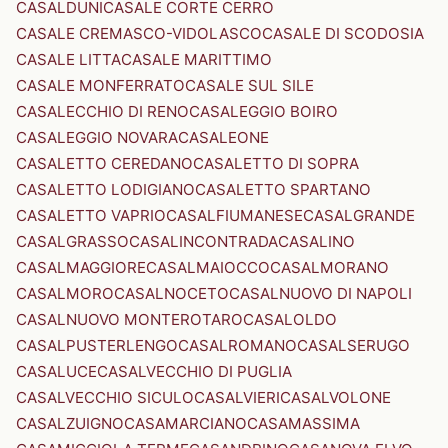
CASALDUNI
CASALE CORTE CERRO
CASALE CREMASCO-VIDOLASCO
CASALE DI SCODOSIA
CASALE LITTA
CASALE MARITTIMO
CASALE MONFERRATO
CASALE SUL SILE
CASALECCHIO DI RENO
CASALEGGIO BOIRO
CASALEGGIO NOVARA
CASALEONE
CASALETTO CEREDANO
CASALETTO DI SOPRA
CASALETTO LODIGIANO
CASALETTO SPARTANO
CASALETTO VAPRIO
CASALFIUMANESE
CASALGRANDE
CASALGRASSO
CASALINCONTRADA
CASALINO
CASALMAGGIORE
CASALMAIOCCO
CASALMORANO
CASALMORO
CASALNOCETO
CASALNUOVO DI NAPOLI
CASALNUOVO MONTEROTARO
CASALOLDO
CASALPUSTERLENGO
CASALROMANO
CASALSERUGO
CASALUCE
CASALVECCHIO DI PUGLIA
CASALVECCHIO SICULO
CASALVIERI
CASALVOLONE
CASALZUIGNO
CASAMARCIANO
CASAMASSIMA