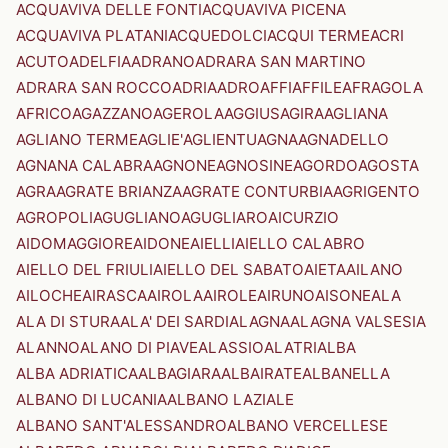
ACQUAVIVA DELLE FONTI
ACQUAVIVA PICENA
ACQUAVIVA PLATANI
ACQUEDOLCI
ACQUI TERME
ACRI
ACUTO
ADELFIA
ADRANO
ADRARA SAN MARTINO
ADRARA SAN ROCCO
ADRIA
ADRO
AFFI
AFFILE
AFRAGOLA
AFRICO
AGAZZANO
AGEROLA
AGGIUS
AGIRA
AGLIANA
AGLIANO TERME
AGLIE'
AGLIENTU
AGNA
AGNADELLO
AGNANA CALABRA
AGNONE
AGNOSINE
AGORDO
AGOSTA
AGRA
AGRATE BRIANZA
AGRATE CONTURBIA
AGRIGENTO
AGROPOLI
AGUGLIANO
AGUGLIARO
AICURZIO
AIDOMAGGIORE
AIDONE
AIELLI
AIELLO CALABRO
AIELLO DEL FRIULI
AIELLO DEL SABATO
AIETA
AILANO
AILOCHE
AIRASCA
AIROLA
AIROLE
AIRUNO
AISONE
ALA
ALA DI STURA
ALA' DEI SARDI
ALAGNA
ALAGNA VALSESIA
ALANNO
ALANO DI PIAVE
ALASSIO
ALATRI
ALBA
ALBA ADRIATICA
ALBAGIARA
ALBAIRATE
ALBANELLA
ALBANO DI LUCANIA
ALBANO LAZIALE
ALBANO SANT'ALESSANDRO
ALBANO VERCELLESE