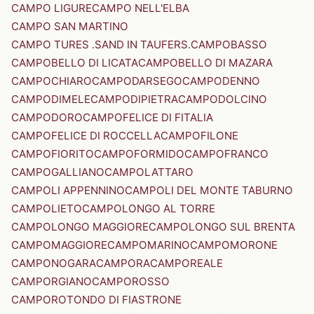
CAMPO LIGURE
CAMPO NELL'ELBA
CAMPO SAN MARTINO
CAMPO TURES .SAND IN TAUFERS.
CAMPOBASSO
CAMPOBELLO DI LICATA
CAMPOBELLO DI MAZARA
CAMPOCHIARO
CAMPODARSEGO
CAMPODENNO
CAMPODIMELE
CAMPODIPIETRA
CAMPODOLCINO
CAMPODORO
CAMPOFELICE DI FITALIA
CAMPOFELICE DI ROCCELLA
CAMPOFILONE
CAMPOFIORITO
CAMPOFORMIDO
CAMPOFRANCO
CAMPOGALLIANO
CAMPOLATTARO
CAMPOLI APPENNINO
CAMPOLI DEL MONTE TABURNO
CAMPOLIETO
CAMPOLONGO AL TORRE
CAMPOLONGO MAGGIORE
CAMPOLONGO SUL BRENTA
CAMPOMAGGIORE
CAMPOMARINO
CAMPOMORONE
CAMPONOGARA
CAMPORA
CAMPOREALE
CAMPORGIANO
CAMPOROSSO
CAMPOROTONDO DI FIASTRONE