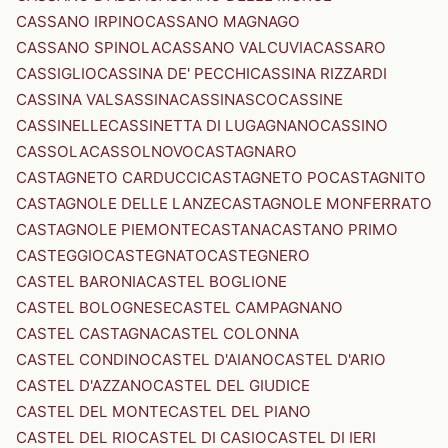
CASSANO IRPINO
CASSANO MAGNAGO
CASSANO SPINOLA
CASSANO VALCUVIA
CASSARO
CASSIGLIO
CASSINA DE' PECCHI
CASSINA RIZZARDI
CASSINA VALSASSINA
CASSINASCO
CASSINE
CASSINELLE
CASSINETTA DI LUGAGNANO
CASSINO
CASSOLA
CASSOLNOVO
CASTAGNARO
CASTAGNETO CARDUCCI
CASTAGNETO PO
CASTAGNITO
CASTAGNOLE DELLE LANZE
CASTAGNOLE MONFERRATO
CASTAGNOLE PIEMONTE
CASTANA
CASTANO PRIMO
CASTEGGIO
CASTEGNATO
CASTEGNERO
CASTEL BARONIA
CASTEL BOGLIONE
CASTEL BOLOGNESE
CASTEL CAMPAGNANO
CASTEL CASTAGNA
CASTEL COLONNA
CASTEL CONDINO
CASTEL D'AIANO
CASTEL D'ARIO
CASTEL D'AZZANO
CASTEL DEL GIUDICE
CASTEL DEL MONTE
CASTEL DEL PIANO
CASTEL DEL RIO
CASTEL DI CASIO
CASTEL DI IERI