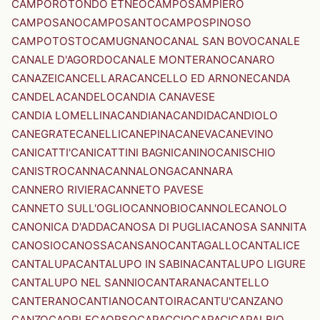
CAMPOROTONDO ETNEO
CAMPOSAMPIERO
CAMPOSANO
CAMPOSANTO
CAMPOSPINOSO
CAMPOTOSTO
CAMUGNANO
CANAL SAN BOVO
CANALE
CANALE D'AGORDO
CANALE MONTERANO
CANARO
CANAZEI
CANCELLARA
CANCELLO ED ARNONE
CANDA
CANDELA
CANDELO
CANDIA CANAVESE
CANDIA LOMELLINA
CANDIANA
CANDIDA
CANDIOLO
CANEGRATE
CANELLI
CANEPINA
CANEVA
CANEVINO
CANICATTI'
CANICATTINI BAGNI
CANINO
CANISCHIO
CANISTRO
CANNA
CANNALONGA
CANNARA
CANNERO RIVIERA
CANNETO PAVESE
CANNETO SULL'OGLIO
CANNOBIO
CANNOLE
CANOLO
CANONICA D'ADDA
CANOSA DI PUGLIA
CANOSA SANNITA
CANOSIO
CANOSSA
CANSANO
CANTAGALLO
CANTALICE
CANTALUPA
CANTALUPO IN SABINA
CANTALUPO LIGURE
CANTALUPO NEL SANNIO
CANTARANA
CANTELLO
CANTERANO
CANTIANO
CANTOIRA
CANTU'
CANZANO
CANZO
CAORLE
CAORSO
CAPACCIO
CAPACI
CAPALBIO