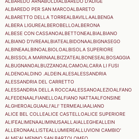
ALBAREDO ARNABOLDI
ALBAREDO D'ADIGE
ALBAREDO PER SAN MARCO
ALBARETO
ALBARETTO DELLA TORRE
ALBAVILLA
ALBENGA
ALBERA LIGURE
ALBEROBELLO
ALBERONA
ALBESE CON CASSANO
ALBETTONE
ALBI
ALBIANO
ALBIANO D'IVREA
ALBIATE
ALBIDONA
ALBIGNASEGO
ALBINEA
ALBINO
ALBIOLO
ALBISOLA SUPERIORE
ALBISSOLA MARINA
ALBIZZATE
ALBONESE
ALBOSAGGIA
ALBUGNANO
ALBUZZANO
ALCAMO
ALCARA LI FUSI
ALDENO
ALDINO .ALDEIN.
ALES
ALESSANDRIA
ALESSANDRIA DEL CARRETTO
ALESSANDRIA DELLA ROCCA
ALESSANO
ALEZIO
ALFANO
ALFEDENA
ALFIANELLO
ALFIANO NATTA
ALFONSINE
ALGHERO
ALGUA
ALI'
ALI' TERME
ALIA
ALIANO
ALICE BEL COLLE
ALICE CASTELLO
ALICE SUPERIORE
ALIFE
ALIMENA
ALIMINUSA
ALLAI
ALLEGHE
ALLEIN
ALLERONA
ALLISTE
ALLUMIERE
ALLUVIONI CAMBIO'
ALME'
ALMENNO SAN BARTOLOMEO