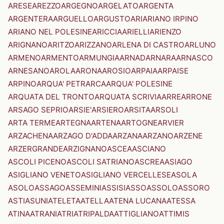
ARESE
AREZZO
ARGEGNO
ARGELATO
ARGENTA
ARGENTERA
ARGUELLO
ARGUSTO
ARI
ARIANO IRPINO
ARIANO NEL POLESINE
ARICCIA
ARIELLI
ARIENZO
ARIGNANO
ARITZO
ARIZZANO
ARLENA DI CASTRO
ARLUNO
ARMENO
ARMENTO
ARMUNGIA
ARNAD
ARNARA
ARNASCO
ARNESANO
AROLA
ARONA
AROSIO
ARPAIA
ARPAISE
ARPINO
ARQUA' PETRARCA
ARQUA' POLESINE
ARQUATA DEL TRONTO
ARQUATA SCRIVIA
ARRE
ARRONE
ARSAGO SEPRIO
ARSIE'
ARSIERO
ARSITA
ARSOLI
ARTA TERME
ARTEGNA
ARTENA
ARTOGNE
ARVIER
ARZACHENA
ARZAGO D'ADDA
ARZANA
ARZANO
ARZENE
ARZERGRANDE
ARZIGNANO
ASCEA
ASCIANO
ASCOLI PICENO
ASCOLI SATRIANO
ASCREA
ASIAGO
ASIGLIANO VENETO
ASIGLIANO VERCELLESE
ASOLA
ASOLO
ASSAGO
ASSEMINI
ASSISI
ASSO
ASSOLO
ASSORO
ASTI
ASUNI
ATELETA
ATELLA
ATENA LUCANA
ATESSA
ATINA
ATRANI
ATRI
ATRIPALDA
ATTIGLIANO
ATTIMIS