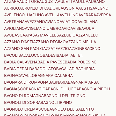
ATZARA
AUDITORE
AUGUSTA
AULETTA
AULLA
AURANO
AURIGO
AURONZO DI CADORE
AUSONIA
AUSTIS
AVEGNO
AVELENGO .HAFLING.
AVELLA
AVELLINO
AVERARA
AVERSA
AVETRANA
AVEZZANO
AVIANO
AVIATICO
AVIGLIANA
AVIGLIANO
AVIGLIANO UMBRO
AVIO
AVISE
AVOLA
AVOLASCA
AYAS
AYMAVILLES
AZEGLIO
AZZANELLO
AZZANO D'ASTI
AZZANO DECIMO
AZZANO MELLA
AZZANO SAN PAOLO
AZZATE
AZZIO
AZZONE
BACENO
BACOLI
BADALUCCO
BADESI
BADIA .ABTEI.
BADIA CALAVENA
BADIA PAVESE
BADIA POLESINE
BADIA TEDALDA
BADOLATO
BAGALADI
BAGHERIA
BAGNACAVALLO
BAGNARA CALABRA
BAGNARA DI ROMAGNA
BAGNARIA
BAGNARIA ARSA
BAGNASCO
BAGNATICA
BAGNI DI LUCCA
BAGNO A RIPOLI
BAGNO DI ROMAGNA
BAGNOLI DEL TRIGNO
BAGNOLI DI SOPRA
BAGNOLI IRPINO
BAGNOLO CREMASCO
BAGNOLO DEL SALENTO
BAGNOLO DI PO
BAGNOLO IN PIANO
BAGNOLO MELLA