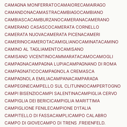
CAMAGNA MONFERRATO
CAMAIORE
CAMAIRAGO
CAMANDONA
CAMASTRA
CAMBIAGO
CAMBIANO
CAMBIASCA
CAMBURZANO
CAMERANA
CAMERANO
CAMERANO CASASCO
CAMERATA CORNELLO
CAMERATA NUOVA
CAMERATA PICENA
CAMERI
CAMERINO
CAMEROTA
CAMIGLIANO
CAMINATA
CAMINO
CAMINO AL TAGLIAMENTO
CAMISANO
CAMISANO VICENTINO
CAMMARATA
CAMO
CAMOGLI
CAMPAGNA
CAMPAGNA LUPIA
CAMPAGNANO DI ROMA
CAMPAGNATICO
CAMPAGNOLA CREMASCA
CAMPAGNOLA EMILIA
CAMPANA
CAMPARADA
CAMPEGINE
CAMPELLO SUL CLITUNNO
CAMPERTOGNO
CAMPI BISENZIO
CAMPI SALENTINA
CAMPIGLIA CERVO
CAMPIGLIA DEI BERICI
CAMPIGLIA MARITTIMA
CAMPIGLIONE FENILE
CAMPIONE D'ITALIA
CAMPITELLO DI FASSA
CAMPLI
CAMPO CALABRO
CAMPO DI GIOVE
CAMPO DI TRENS .FREIENFELD.