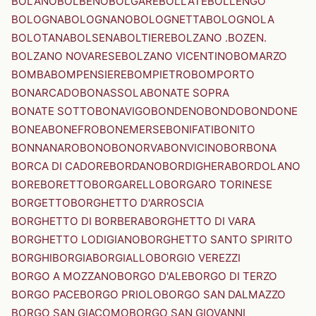
BOLANO
BOLBENO
BOLGARE
BOLLATE
BOLLENGO
BOLOGNA
BOLOGNANO
BOLOGNETTA
BOLOGNOLA
BOLOTANA
BOLSENA
BOLTIERE
BOLZANO .BOZEN.
BOLZANO NOVARESE
BOLZANO VICENTINO
BOMARZO
BOMBA
BOMPENSIERE
BOMPIETRO
BOMPORTO
BONARCADO
BONASSOLA
BONATE SOPRA
BONATE SOTTO
BONAVIGO
BONDENO
BONDO
BONDONE
BONEA
BONEFRO
BONEMERSE
BONIFATI
BONITO
BONNANARO
BONO
BONORVA
BONVICINO
BORBONA
BORCA DI CADORE
BORDANO
BORDIGHERA
BORDOLANO
BORE
BORETTO
BORGARELLO
BORGARO TORINESE
BORGETTO
BORGHETTO D'ARROSCIA
BORGHETTO DI BORBERA
BORGHETTO DI VARA
BORGHETTO LODIGIANO
BORGHETTO SANTO SPIRITO
BORGHI
BORGIA
BORGIALLO
BORGIO VEREZZI
BORGO A MOZZANO
BORGO D'ALE
BORGO DI TERZO
BORGO PACE
BORGO PRIOLO
BORGO SAN DALMAZZO
BORGO SAN GIACOMO
BORGO SAN GIOVANNI