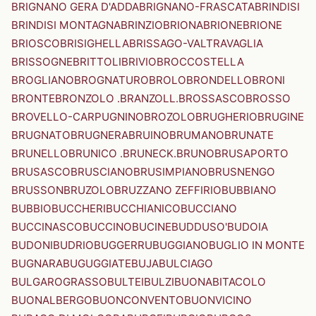
BRIGNANO GERA D'ADDA
BRIGNANO-FRASCATA
BRINDISI
BRINDISI MONTAGNA
BRINZIO
BRIONA
BRIONE
BRIONE
BRIOSCO
BRISIGHELLA
BRISSAGO-VALTRAVAGLIA
BRISSOGNE
BRITTOLI
BRIVIO
BROCCOSTELLA
BROGLIANO
BROGNATURO
BROLO
BRONDELLO
BRONI
BRONTE
BRONZOLO .BRANZOLL.
BROSSASCO
BROSSO
BROVELLO-CARPUGNINO
BROZOLO
BRUGHERIO
BRUGINE
BRUGNATO
BRUGNERA
BRUINO
BRUMANO
BRUNATE
BRUNELLO
BRUNICO .BRUNECK.
BRUNO
BRUSAPORTO
BRUSASCO
BRUSCIANO
BRUSIMPIANO
BRUSNENGO
BRUSSON
BRUZOLO
BRUZZANO ZEFFIRIO
BUBBIANO
BUBBIO
BUCCHERI
BUCCHIANICO
BUCCIANO
BUCCINASCO
BUCCINO
BUCINE
BUDDUSO'
BUDOIA
BUDONI
BUDRIO
BUGGERRU
BUGGIANO
BUGLIO IN MONTE
BUGNARA
BUGUGGIATE
BUJA
BULCIAGO
BULGAROGRASSO
BULTEI
BULZI
BUONABITACOLO
BUONALBERGO
BUONCONVENTO
BUONVICINO