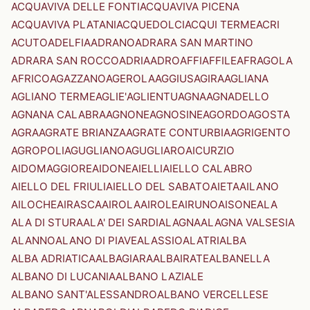
ACQUAVIVA DELLE FONTI
ACQUAVIVA PICENA
ACQUAVIVA PLATANI
ACQUEDOLCI
ACQUI TERME
ACRI
ACUTO
ADELFIA
ADRANO
ADRARA SAN MARTINO
ADRARA SAN ROCCO
ADRIA
ADRO
AFFI
AFFILE
AFRAGOLA
AFRICO
AGAZZANO
AGEROLA
AGGIUS
AGIRA
AGLIANA
AGLIANO TERME
AGLIE'
AGLIENTU
AGNA
AGNADELLO
AGNANA CALABRA
AGNONE
AGNOSINE
AGORDO
AGOSTA
AGRA
AGRATE BRIANZA
AGRATE CONTURBIA
AGRIGENTO
AGROPOLI
AGUGLIANO
AGUGLIARO
AICURZIO
AIDOMAGGIORE
AIDONE
AIELLI
AIELLO CALABRO
AIELLO DEL FRIULI
AIELLO DEL SABATO
AIETA
AILANO
AILOCHE
AIRASCA
AIROLA
AIROLE
AIRUNO
AISONE
ALA
ALA DI STURA
ALA' DEI SARDI
ALAGNA
ALAGNA VALSESIA
ALANNO
ALANO DI PIAVE
ALASSIO
ALATRI
ALBA
ALBA ADRIATICA
ALBAGIARA
ALBAIRATE
ALBANELLA
ALBANO DI LUCANIA
ALBANO LAZIALE
ALBANO SANT'ALESSANDRO
ALBANO VERCELLESE