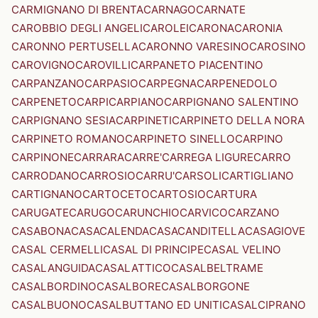
CARMIGNANO DI BRENTA
CARNAGO
CARNATE
CAROBBIO DEGLI ANGELI
CAROLEI
CARONA
CARONIA
CARONNO PERTUSELLA
CARONNO VARESINO
CAROSINO
CAROVIGNO
CAROVILLI
CARPANETO PIACENTINO
CARPANZANO
CARPASIO
CARPEGNA
CARPENEDOLO
CARPENETO
CARPI
CARPIANO
CARPIGNANO SALENTINO
CARPIGNANO SESIA
CARPINETI
CARPINETO DELLA NORA
CARPINETO ROMANO
CARPINETO SINELLO
CARPINO
CARPINONE
CARRARA
CARRE'
CARREGA LIGURE
CARRO
CARRODANO
CARROSIO
CARRU'
CARSOLI
CARTIGLIANO
CARTIGNANO
CARTOCETO
CARTOSIO
CARTURA
CARUGATE
CARUGO
CARUNCHIO
CARVICO
CARZANO
CASABONA
CASACALENDA
CASACANDITELLA
CASAGIOVE
CASAL CERMELLI
CASAL DI PRINCIPE
CASAL VELINO
CASALANGUIDA
CASALATTICO
CASALBELTRAME
CASALBORDINO
CASALBORE
CASALBORGONE
CASALBUONO
CASALBUTTANO ED UNITI
CASALCIPRANO