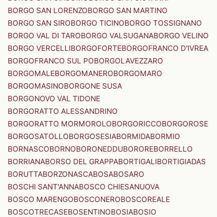
BORGO SAN LORENZO
BORGO SAN MARTINO
BORGO SAN SIRO
BORGO TICINO
BORGO TOSSIGNANO
BORGO VAL DI TARO
BORGO VALSUGANA
BORGO VELINO
BORGO VERCELLI
BORGOFORTE
BORGOFRANCO D'IVREA
BORGOFRANCO SUL PO
BORGOLAVEZZARO
BORGOMALE
BORGOMANERO
BORGOMARO
BORGOMASINO
BORGONE SUSA
BORGONOVO VAL TIDONE
BORGORATTO ALESSANDRINO
BORGORATTO MORMOROLO
BORGORICCO
BORGOROSE
BORGOSATOLLO
BORGOSESIA
BORMIDA
BORMIO
BORNASCO
BORNO
BORONEDDU
BORORE
BORRELLO
BORRIANA
BORSO DEL GRAPPA
BORTIGALI
BORTIGIADAS
BORUTTA
BORZONASCA
BOSA
BOSARO
BOSCHI SANT'ANNA
BOSCO CHIESANUOVA
BOSCO MARENGO
BOSCONERO
BOSCOREALE
BOSCOTRECASE
BOSENTINO
BOSIA
BOSIO