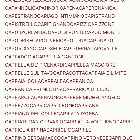
CAPANNOLI
CAPANNORI
CAPENA
CAPERGNANICA
CAPESTRANO
CAPIAGO INTIMIANO
CAPISTRANO
CAPISTRELLO
CAPITIGNANO
CAPIZZI
CAPIZZONE
CAPO D'ORLANDO
CAPO DI PONTE
CAPODIMONTE
CAPODRISE
CAPOLIVERI
CAPOLONA
CAPONAGO
CAPORCIANO
CAPOSELE
CAPOTERRA
CAPOVALLE
CAPPADOCIA
CAPPELLA CANTONE
CAPPELLA DE' PICENARDI
CAPPELLA MAGGIORE
CAPPELLE SUL TAVO
CAPRACOTTA
CAPRAIA E LIMITE
CAPRAIA ISOLA
CAPRALBA
CAPRANICA
CAPRANICA PRENESTINA
CAPRARICA DI LECCE
CAPRAROLA
CAPRAUNA
CAPRESE MICHELANGELO
CAPREZZO
CAPRI
CAPRI LEONE
CAPRIANA
CAPRIANO DEL COLLE
CAPRIATA D'ORBA
CAPRIATE SAN GERVASIO
CAPRIATI A VOLTURNO
CAPRIE
CAPRIGLIA IRPINA
CAPRIGLIO
CAPRILE
CAPRINO BERGAMASCO
CAPRINO VERONESE
CAPRIOLO