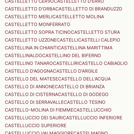
CASTELLETTO CERVO
CASTELLETTO D'ERRO
CASTELLETTO D'ORBA
CASTELLETTO DI BRANDUZZO
CASTELLETTO MERLI
CASTELLETTO MOLINA
CASTELLETTO MONFERRATO
CASTELLETTO SOPRA TICINO
CASTELLETTO STURA
CASTELLETTO UZZONE
CASTELLI
CASTELLI CALEPIO
CASTELLINA IN CHIANTI
CASTELLINA MARITTIMA
CASTELLINALDO
CASTELLINO DEL BIFERNO
CASTELLINO TANARO
CASTELLIRI
CASTELLO CABIAGLIO
CASTELLO D'AGOGNA
CASTELLO D'ARGILE
CASTELLO DEL MATESE
CASTELLO DELL'ACQUA
CASTELLO DI ANNONE
CASTELLO DI BRIANZA
CASTELLO DI CISTERNA
CASTELLO DI GODEGO
CASTELLO DI SERRAVALLE
CASTELLO TESINO
CASTELLO-MOLINA DI FIEMME
CASTELLUCCHIO
CASTELLUCCIO DEI SAURI
CASTELLUCCIO INFERIORE
CASTELLUCCIO SUPERIORE
CASTELLUCCIO VALMAGGIORE
CASTELMAGNO