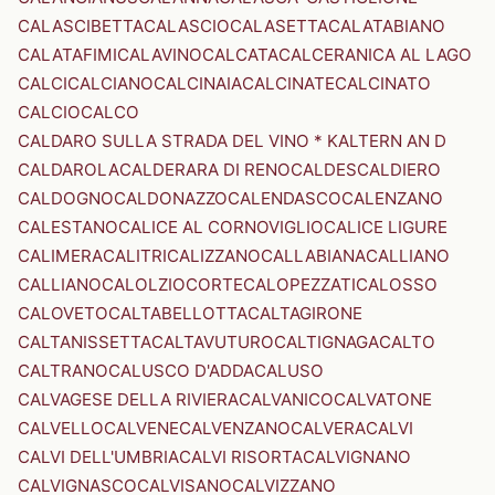
CALASCIBETTA
CALASCIO
CALASETTA
CALATABIANO
CALATAFIMI
CALAVINO
CALCATA
CALCERANICA AL LAGO
CALCI
CALCIANO
CALCINAIA
CALCINATE
CALCINATO
CALCIO
CALCO
CALDARO SULLA STRADA DEL VINO * KALTERN AN D
CALDAROLA
CALDERARA DI RENO
CALDES
CALDIERO
CALDOGNO
CALDONAZZO
CALENDASCO
CALENZANO
CALESTANO
CALICE AL CORNOVIGLIO
CALICE LIGURE
CALIMERA
CALITRI
CALIZZANO
CALLABIANA
CALLIANO
CALLIANO
CALOLZIOCORTE
CALOPEZZATI
CALOSSO
CALOVETO
CALTABELLOTTA
CALTAGIRONE
CALTANISSETTA
CALTAVUTURO
CALTIGNAGA
CALTO
CALTRANO
CALUSCO D'ADDA
CALUSO
CALVAGESE DELLA RIVIERA
CALVANICO
CALVATONE
CALVELLO
CALVENE
CALVENZANO
CALVERA
CALVI
CALVI DELL'UMBRIA
CALVI RISORTA
CALVIGNANO
CALVIGNASCO
CALVISANO
CALVIZZANO