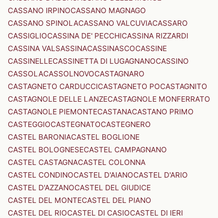
CASSANO IRPINO
CASSANO MAGNAGO
CASSANO SPINOLA
CASSANO VALCUVIA
CASSARO
CASSIGLIO
CASSINA DE' PECCHI
CASSINA RIZZARDI
CASSINA VALSASSINA
CASSINASCO
CASSINE
CASSINELLE
CASSINETTA DI LUGAGNANO
CASSINO
CASSOLA
CASSOLNOVO
CASTAGNARO
CASTAGNETO CARDUCCI
CASTAGNETO PO
CASTAGNITO
CASTAGNOLE DELLE LANZE
CASTAGNOLE MONFERRATO
CASTAGNOLE PIEMONTE
CASTANA
CASTANO PRIMO
CASTEGGIO
CASTEGNATO
CASTEGNERO
CASTEL BARONIA
CASTEL BOGLIONE
CASTEL BOLOGNESE
CASTEL CAMPAGNANO
CASTEL CASTAGNA
CASTEL COLONNA
CASTEL CONDINO
CASTEL D'AIANO
CASTEL D'ARIO
CASTEL D'AZZANO
CASTEL DEL GIUDICE
CASTEL DEL MONTE
CASTEL DEL PIANO
CASTEL DEL RIO
CASTEL DI CASIO
CASTEL DI IERI