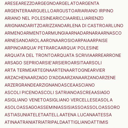
ARESE
AREZZO
ARGEGNO
ARGELATO
ARGENTA
ARGENTERA
ARGUELLO
ARGUSTO
ARI
ARIANO IRPINO
ARIANO NEL POLESINE
ARICCIA
ARIELLI
ARIENZO
ARIGNANO
ARITZO
ARIZZANO
ARLENA DI CASTRO
ARLUNO
ARMENO
ARMENTO
ARMUNGIA
ARNAD
ARNARA
ARNASCO
ARNESANO
AROLA
ARONA
AROSIO
ARPAIA
ARPAISE
ARPINO
ARQUA' PETRARCA
ARQUA' POLESINE
ARQUATA DEL TRONTO
ARQUATA SCRIVIA
ARRE
ARRONE
ARSAGO SEPRIO
ARSIE'
ARSIERO
ARSITA
ARSOLI
ARTA TERME
ARTEGNA
ARTENA
ARTOGNE
ARVIER
ARZACHENA
ARZAGO D'ADDA
ARZANA
ARZANO
ARZENE
ARZERGRANDE
ARZIGNANO
ASCEA
ASCIANO
ASCOLI PICENO
ASCOLI SATRIANO
ASCREA
ASIAGO
ASIGLIANO VENETO
ASIGLIANO VERCELLESE
ASOLA
ASOLO
ASSAGO
ASSEMINI
ASSISI
ASSO
ASSOLO
ASSORO
ASTI
ASUNI
ATELETA
ATELLA
ATENA LUCANA
ATESSA
ATINA
ATRANI
ATRI
ATRIPALDA
ATTIGLIANO
ATTIMIS