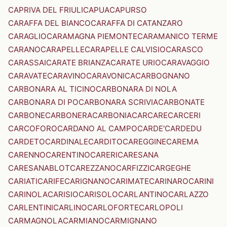
CAPRIVA DEL FRIULI
CAPUA
CAPURSO
CARAFFA DEL BIANCO
CARAFFA DI CATANZARO
CARAGLIO
CARAMAGNA PIEMONTE
CARAMANICO TERME
CARANO
CARAPELLE
CARAPELLE CALVISIO
CARASCO
CARASSAI
CARATE BRIANZA
CARATE URIO
CARAVAGGIO
CARAVATE
CARAVINO
CARAVONICA
CARBOGNANO
CARBONARA AL TICINO
CARBONARA DI NOLA
CARBONARA DI PO
CARBONARA SCRIVIA
CARBONATE
CARBONE
CARBONERA
CARBONIA
CARCARE
CARCERI
CARCOFORO
CARDANO AL CAMPO
CARDE'
CARDEDU
CARDETO
CARDINALE
CARDITO
CAREGGINE
CAREMA
CARENNO
CARENTINO
CARERI
CARESANA
CARESANABLOT
CAREZZANO
CARFIZZI
CARGEGHE
CARIATI
CARIFE
CARIGNANO
CARIMATE
CARINARO
CARINI
CARINOLA
CARISIO
CARISOLO
CARLANTINO
CARLAZZO
CARLENTINI
CARLINO
CARLOFORTE
CARLOPOLI
CARMAGNOLA
CARMIANO
CARMIGNANO