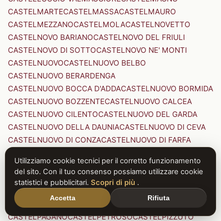
CASTELMARTE
CASTELMASSA
CASTELMAURO
CASTELMEZZANO
CASTELMOLA
CASTELNOVETTO
CASTELNOVO BARIANO
CASTELNOVO DEL FRIULI
CASTELNOVO DI SOTTO
CASTELNOVO NE' MONTI
CASTELNUOVO
CASTELNUOVO BELBO
CASTELNUOVO BERARDENGA
CASTELNUOVO BOCCA D'ADDA
CASTELNUOVO BORMIDA
CASTELNUOVO BOZZENTE
CASTELNUOVO CALCEA
CASTELNUOVO CILENTO
CASTELNUOVO DEL GARDA
CASTELNUOVO DELLA DAUNIA
CASTELNUOVO DI CEVA
CASTELNUOVO DI CONZA
CASTELNUOVO DI FARFA
CASTELNUOVO DI GARFAGNANA
Utilizziamo cookie tecnici per il corretto funzionamento
CASTELNUOVO DI PORTO
CASTELNUOVO DON BOSCO
del sito. Con il tuo consenso possiamo utilizzare cookie
CASTELNUOVO MAGRA
CASTELNUOVO NIGRA
statistici e pubblicitari.
Scopri di più
.
CASTELNUOVO PARANO
CASTELNUOVO RANGONE
Accetta
Rifiuta
CASTELNUOVO SCRIVIA
CASTELNUOVO VAL DI CECINA
CASTELPAGANO
CASTELPETROSO
CASTELPIZZUTO