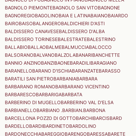
BAGNOLO PIEMONTE
BAGNOLO SAN VITO
BAGNONE
BAGNOREGIO
BAGOLINO
BAIA E LATINA
BAIANO
BAIARDO
BAIRO
BAISO
BALANGERO
BALDICHIERI D'ASTI
BALDISSERO CANAVESE
BALDISSERO D'ALBA
BALDISSERO TORINESE
BALESTRATE
BALESTRINO
BALLABIO
BALLAO
BALME
BALMUCCIA
BALOCCO
BALSORANO
BALVANO
BALZOLA
BANARI
BANCHETTE
BANNIO ANZINO
BANZI
BAONE
BARADILI
BARAGIANO
BARANELLO
BARANO D'ISCHIA
BARANZATE
BARASSO
BARATILI SAN PIETRO
BARBANIA
BARBARA
BARBARANO ROMANO
BARBARANO VICENTINO
BARBARESCO
BARBARIGA
BARBATA
BARBERINO DI MUGELLO
BARBERINO VAL D'ELSA
BARBIANELLO
BARBIANO .BARBIAN.
BARBONA
BARCELLONA POZZO DI GOTTO
BARCHI
BARCIS
BARD
BARDELLO
BARDI
BARDINETO
BARDOLINO
BARDONECCHIA
BAREGGIO
BARENGO
BARESSA
BARETE