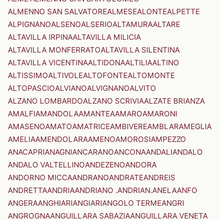
ALMENNO SAN SALVATORE
ALMESE
ALONTE
ALPETTE
ALPIGNANO
ALSENO
ALSERIO
ALTAMURA
ALTARE
ALTAVILLA IRPINA
ALTAVILLA MILICIA
ALTAVILLA MONFERRATO
ALTAVILLA SILENTINA
ALTAVILLA VICENTINA
ALTIDONA
ALTILIA
ALTINO
ALTISSIMO
ALTIVOLE
ALTOFONTE
ALTOMONTE
ALTOPASCIO
ALVIANO
ALVIGNANO
ALVITO
ALZANO LOMBARDO
ALZANO SCRIVIA
ALZATE BRIANZA
AMALFI
AMANDOLA
AMANTEA
AMARO
AMARONI
AMASENO
AMATO
AMATRICE
AMBIVERE
AMBLAR
AMEGLIA
AMELIA
AMENDOLARA
AMENO
AMOROSI
AMPEZZO
ANACAPRI
ANAGNI
ANCARANO
ANCONA
ANDALI
ANDALO
ANDALO VALTELLINO
ANDEZENO
ANDORA
ANDORNO MICCA
ANDRANO
ANDRATE
ANDREIS
ANDRETTA
ANDRIA
ANDRIANO .ANDRIAN.
ANELA
ANFO
ANGERA
ANGHIARI
ANGIARI
ANGOLO TERME
ANGRI
ANGROGNA
ANGUILLARA SABAZIA
ANGUILLARA VENETA