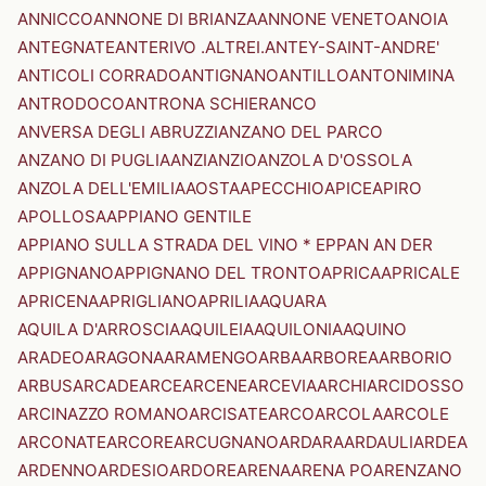
ANNICCO
ANNONE DI BRIANZA
ANNONE VENETO
ANOIA
ANTEGNATE
ANTERIVO .ALTREI.
ANTEY-SAINT-ANDRE'
ANTICOLI CORRADO
ANTIGNANO
ANTILLO
ANTONIMINA
ANTRODOCO
ANTRONA SCHIERANCO
ANVERSA DEGLI ABRUZZI
ANZANO DEL PARCO
ANZANO DI PUGLIA
ANZI
ANZIO
ANZOLA D'OSSOLA
ANZOLA DELL'EMILIA
AOSTA
APECCHIO
APICE
APIRO
APOLLOSA
APPIANO GENTILE
APPIANO SULLA STRADA DEL VINO * EPPAN AN DER
APPIGNANO
APPIGNANO DEL TRONTO
APRICA
APRICALE
APRICENA
APRIGLIANO
APRILIA
AQUARA
AQUILA D'ARROSCIA
AQUILEIA
AQUILONIA
AQUINO
ARADEO
ARAGONA
ARAMENGO
ARBA
ARBOREA
ARBORIO
ARBUS
ARCADE
ARCE
ARCENE
ARCEVIA
ARCHI
ARCIDOSSO
ARCINAZZO ROMANO
ARCISATE
ARCO
ARCOLA
ARCOLE
ARCONATE
ARCORE
ARCUGNANO
ARDARA
ARDAULI
ARDEA
ARDENNO
ARDESIO
ARDORE
ARENA
ARENA PO
ARENZANO