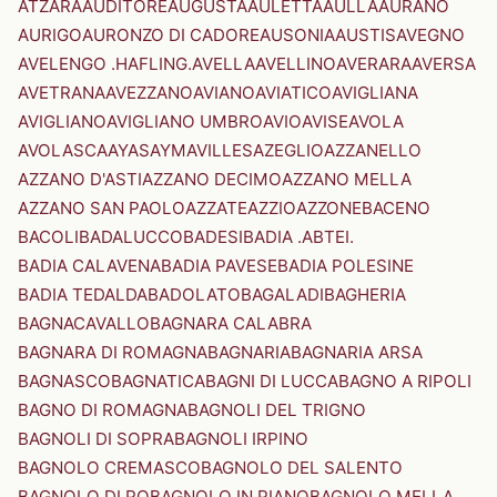
ATZARA
AUDITORE
AUGUSTA
AULETTA
AULLA
AURANO
AURIGO
AURONZO DI CADORE
AUSONIA
AUSTIS
AVEGNO
AVELENGO .HAFLING.
AVELLA
AVELLINO
AVERARA
AVERSA
AVETRANA
AVEZZANO
AVIANO
AVIATICO
AVIGLIANA
AVIGLIANO
AVIGLIANO UMBRO
AVIO
AVISE
AVOLA
AVOLASCA
AYAS
AYMAVILLES
AZEGLIO
AZZANELLO
AZZANO D'ASTI
AZZANO DECIMO
AZZANO MELLA
AZZANO SAN PAOLO
AZZATE
AZZIO
AZZONE
BACENO
BACOLI
BADALUCCO
BADESI
BADIA .ABTEI.
BADIA CALAVENA
BADIA PAVESE
BADIA POLESINE
BADIA TEDALDA
BADOLATO
BAGALADI
BAGHERIA
BAGNACAVALLO
BAGNARA CALABRA
BAGNARA DI ROMAGNA
BAGNARIA
BAGNARIA ARSA
BAGNASCO
BAGNATICA
BAGNI DI LUCCA
BAGNO A RIPOLI
BAGNO DI ROMAGNA
BAGNOLI DEL TRIGNO
BAGNOLI DI SOPRA
BAGNOLI IRPINO
BAGNOLO CREMASCO
BAGNOLO DEL SALENTO
BAGNOLO DI PO
BAGNOLO IN PIANO
BAGNOLO MELLA