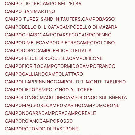
CAMPO LIGURE
CAMPO NELL'ELBA
CAMPO SAN MARTINO
CAMPO TURES .SAND IN TAUFERS.
CAMPOBASSO
CAMPOBELLO DI LICATA
CAMPOBELLO DI MAZARA
CAMPOCHIARO
CAMPODARSEGO
CAMPODENNO
CAMPODIMELE
CAMPODIPIETRA
CAMPODOLCINO
CAMPODORO
CAMPOFELICE DI FITALIA
CAMPOFELICE DI ROCCELLA
CAMPOFILONE
CAMPOFIORITO
CAMPOFORMIDO
CAMPOFRANCO
CAMPOGALLIANO
CAMPOLATTARO
CAMPOLI APPENNINO
CAMPOLI DEL MONTE TABURNO
CAMPOLIETO
CAMPOLONGO AL TORRE
CAMPOLONGO MAGGIORE
CAMPOLONGO SUL BRENTA
CAMPOMAGGIORE
CAMPOMARINO
CAMPOMORONE
CAMPONOGARA
CAMPORA
CAMPOREALE
CAMPORGIANO
CAMPOROSSO
CAMPOROTONDO DI FIASTRONE