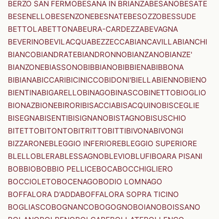
BERZO SAN FERMO
BESANA IN BRIANZA
BESANO
BESATE
BESENELLO
BESENZONE
BESNATE
BESOZZO
BESSUDE
BETTOLA
BETTONA
BEURA-CARDEZZA
BEVAGNA
BEVERINO
BEVILACQUA
BEZZECCA
BIANCAVILLA
BIANCHI
BIANCO
BIANDRATE
BIANDRONNO
BIANZANO
BIANZE'
BIANZONE
BIASSONO
BIBBIANO
BIBBIENA
BIBBONA
BIBIANA
BICCARI
BICINICCO
BIDONI'
BIELLA
BIENNO
BIENO
BIENTINA
BIGARELLO
BINAGO
BINASCO
BINETTO
BIOGLIO
BIONAZ
BIONE
BIRORI
BISACCIA
BISACQUINO
BISCEGLIE
BISEGNA
BISENTI
BISIGNANO
BISTAGNO
BISUSCHIO
BITETTO
BITONTO
BITRITTO
BITTI
BIVONA
BIVONGI
BIZZARONE
BLEGGIO INFERIORE
BLEGGIO SUPERIORE
BLELLO
BLERA
BLESSAGNO
BLEVIO
BLUFI
BOARA PISANI
BOBBIO
BOBBIO PELLICE
BOCA
BOCCHIGLIERO
BOCCIOLETO
BOCENAGO
BODIO LOMNAGO
BOFFALORA D'ADDA
BOFFALORA SOPRA TICINO
BOGLIASCO
BOGNANCO
BOGOGNO
BOIANO
BOISSANO