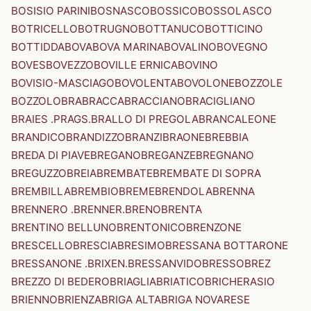
BOSISIO PARINI
BOSNASCO
BOSSICO
BOSSOLASCO
BOTRICELLO
BOTRUGNO
BOTTANUCO
BOTTICINO
BOTTIDDA
BOVA
BOVA MARINA
BOVALINO
BOVEGNO
BOVES
BOVEZZO
BOVILLE ERNICA
BOVINO
BOVISIO-MASCIAGO
BOVOLENTA
BOVOLONE
BOZZOLE
BOZZOLO
BRA
BRACCA
BRACCIANO
BRACIGLIANO
BRAIES .PRAGS.
BRALLO DI PREGOLA
BRANCALEONE
BRANDICO
BRANDIZZO
BRANZI
BRAONE
BREBBIA
BREDA DI PIAVE
BREGANO
BREGANZE
BREGNANO
BREGUZZO
BREIA
BREMBATE
BREMBATE DI SOPRA
BREMBILLA
BREMBIO
BREME
BRENDOLA
BRENNA
BRENNERO .BRENNER.
BRENO
BRENTA
BRENTINO BELLUNO
BRENTONICO
BRENZONE
BRESCELLO
BRESCIA
BRESIMO
BRESSANA BOTTARONE
BRESSANONE .BRIXEN.
BRESSANVIDO
BRESSO
BREZ
BREZZO DI BEDERO
BRIAGLIA
BRIATICO
BRICHERASIO
BRIENNO
BRIENZA
BRIGA ALTA
BRIGA NOVARESE