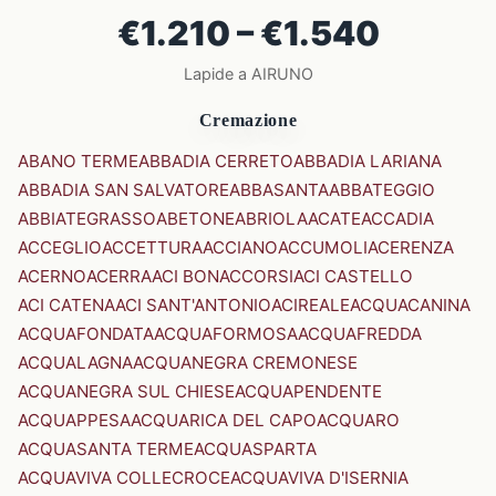
€1.210 – €1.540
Lapide a AIRUNO
Cremazione
ABANO TERME
ABBADIA CERRETO
ABBADIA LARIANA
ABBADIA SAN SALVATORE
ABBASANTA
ABBATEGGIO
ABBIATEGRASSO
ABETONE
ABRIOLA
ACATE
ACCADIA
ACCEGLIO
ACCETTURA
ACCIANO
ACCUMOLI
ACERENZA
ACERNO
ACERRA
ACI BONACCORSI
ACI CASTELLO
ACI CATENA
ACI SANT'ANTONIO
ACIREALE
ACQUACANINA
ACQUAFONDATA
ACQUAFORMOSA
ACQUAFREDDA
ACQUALAGNA
ACQUANEGRA CREMONESE
ACQUANEGRA SUL CHIESE
ACQUAPENDENTE
ACQUAPPESA
ACQUARICA DEL CAPO
ACQUARO
ACQUASANTA TERME
ACQUASPARTA
ACQUAVIVA COLLECROCE
ACQUAVIVA D'ISERNIA