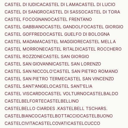
CASTEL DI IUDICA
CASTEL DI LAMA
CASTEL DI LUCIO
CASTEL DI SANGRO
CASTEL DI SASSO
CASTEL DI TORA
CASTEL FOCOGNANO
CASTEL FRENTANO
CASTEL GABBIANO
CASTEL GANDOLFO
CASTEL GIORGIO
CASTEL GOFFREDO
CASTEL GUELFO DI BOLOGNA
CASTEL MADAMA
CASTEL MAGGIORE
CASTEL MELLA
CASTEL MORRONE
CASTEL RITALDI
CASTEL ROCCHERO
CASTEL ROZZONE
CASTEL SAN GIORGIO
CASTEL SAN GIOVANNI
CASTEL SAN LORENZO
CASTEL SAN NICCOLO'
CASTEL SAN PIETRO ROMANO
CASTEL SAN PIETRO TERME
CASTEL SAN VINCENZO
CASTEL SANT'ANGELO
CASTEL SANT'ELIA
CASTEL VISCARDO
CASTEL VOLTURNO
CASTELBALDO
CASTELBELFORTE
CASTELBELLINO
CASTELBELLO CIARDES .KASTELBELL TSCHARS.
CASTELBIANCO
CASTELBOTTACCIO
CASTELBUONO
CASTELCIVITA
CASTELCOVATI
CASTELCUCCO