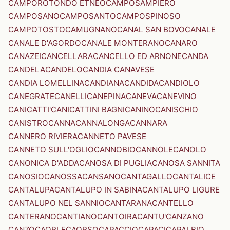
CAMPOROTONDO ETNEO
CAMPOSAMPIERO
CAMPOSANO
CAMPOSANTO
CAMPOSPINOSO
CAMPOTOSTO
CAMUGNANO
CANAL SAN BOVO
CANALE
CANALE D'AGORDO
CANALE MONTERANO
CANARO
CANAZEI
CANCELLARA
CANCELLO ED ARNONE
CANDA
CANDELA
CANDELO
CANDIA CANAVESE
CANDIA LOMELLINA
CANDIANA
CANDIDA
CANDIOLO
CANEGRATE
CANELLI
CANEPINA
CANEVA
CANEVINO
CANICATTI'
CANICATTINI BAGNI
CANINO
CANISCHIO
CANISTRO
CANNA
CANNALONGA
CANNARA
CANNERO RIVIERA
CANNETO PAVESE
CANNETO SULL'OGLIO
CANNOBIO
CANNOLE
CANOLO
CANONICA D'ADDA
CANOSA DI PUGLIA
CANOSA SANNITA
CANOSIO
CANOSSA
CANSANO
CANTAGALLO
CANTALICE
CANTALUPA
CANTALUPO IN SABINA
CANTALUPO LIGURE
CANTALUPO NEL SANNIO
CANTARANA
CANTELLO
CANTERANO
CANTIANO
CANTOIRA
CANTU'
CANZANO
CANZO
CAORLE
CAORSO
CAPACCIO
CAPACI
CAPALBIO