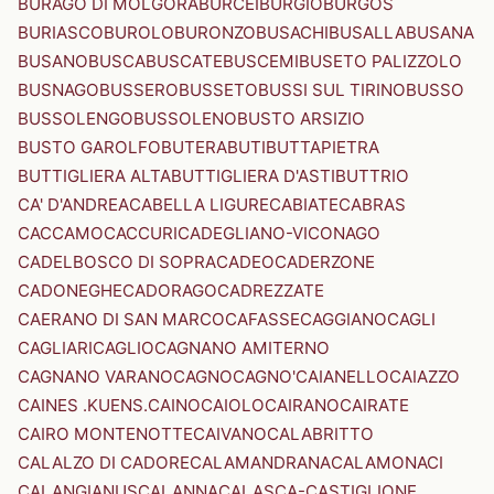
BURAGO DI MOLGORA
BURCEI
BURGIO
BURGOS
BURIASCO
BUROLO
BURONZO
BUSACHI
BUSALLA
BUSANA
BUSANO
BUSCA
BUSCATE
BUSCEMI
BUSETO PALIZZOLO
BUSNAGO
BUSSERO
BUSSETO
BUSSI SUL TIRINO
BUSSO
BUSSOLENGO
BUSSOLENO
BUSTO ARSIZIO
BUSTO GAROLFO
BUTERA
BUTI
BUTTAPIETRA
BUTTIGLIERA ALTA
BUTTIGLIERA D'ASTI
BUTTRIO
CA' D'ANDREA
CABELLA LIGURE
CABIATE
CABRAS
CACCAMO
CACCURI
CADEGLIANO-VICONAGO
CADELBOSCO DI SOPRA
CADEO
CADERZONE
CADONEGHE
CADORAGO
CADREZZATE
CAERANO DI SAN MARCO
CAFASSE
CAGGIANO
CAGLI
CAGLIARI
CAGLIO
CAGNANO AMITERNO
CAGNANO VARANO
CAGNO
CAGNO'
CAIANELLO
CAIAZZO
CAINES .KUENS.
CAINO
CAIOLO
CAIRANO
CAIRATE
CAIRO MONTENOTTE
CAIVANO
CALABRITTO
CALALZO DI CADORE
CALAMANDRANA
CALAMONACI
CALANGIANUS
CALANNA
CALASCA-CASTIGLIONE