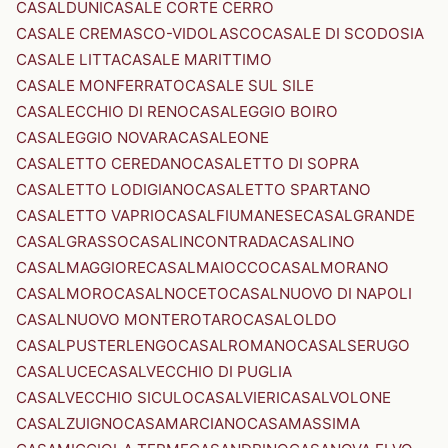
CASALDUNI
CASALE CORTE CERRO
CASALE CREMASCO-VIDOLASCO
CASALE DI SCODOSIA
CASALE LITTA
CASALE MARITTIMO
CASALE MONFERRATO
CASALE SUL SILE
CASALECCHIO DI RENO
CASALEGGIO BOIRO
CASALEGGIO NOVARA
CASALEONE
CASALETTO CEREDANO
CASALETTO DI SOPRA
CASALETTO LODIGIANO
CASALETTO SPARTANO
CASALETTO VAPRIO
CASALFIUMANESE
CASALGRANDE
CASALGRASSO
CASALINCONTRADA
CASALINO
CASALMAGGIORE
CASALMAIOCCO
CASALMORANO
CASALMORO
CASALNOCETO
CASALNUOVO DI NAPOLI
CASALNUOVO MONTEROTARO
CASALOLDO
CASALPUSTERLENGO
CASALROMANO
CASALSERUGO
CASALUCE
CASALVECCHIO DI PUGLIA
CASALVECCHIO SICULO
CASALVIERI
CASALVOLONE
CASALZUIGNO
CASAMARCIANO
CASAMASSIMA