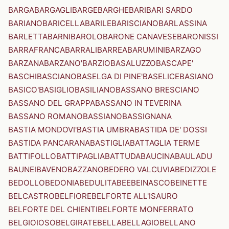
BARGA
BARGAGLI
BARGE
BARGHE
BARI
BARI SARDO
BARIANO
BARICELLA
BARILE
BARISCIANO
BARLASSINA
BARLETTA
BARNI
BAROLO
BARONE CANAVESE
BARONISSI
BARRAFRANCA
BARRALI
BARREA
BARUMINI
BARZAGO
BARZANA
BARZANO'
BARZIO
BASALUZZO
BASCAPE'
BASCHI
BASCIANO
BASELGA DI PINE'
BASELICE
BASIANO
BASICO'
BASIGLIO
BASILIANO
BASSANO BRESCIANO
BASSANO DEL GRAPPA
BASSANO IN TEVERINA
BASSANO ROMANO
BASSIANO
BASSIGNANA
BASTIA MONDOVI'
BASTIA UMBRA
BASTIDA DE' DOSSI
BASTIDA PANCARANA
BASTIGLIA
BATTAGLIA TERME
BATTIFOLLO
BATTIPAGLIA
BATTUDA
BAUCINA
BAULADU
BAUNEI
BAVENO
BAZZANO
BEDERO VALCUVIA
BEDIZZOLE
BEDOLLO
BEDONIA
BEDULITA
BEE
BEINASCO
BEINETTE
BELCASTRO
BELFIORE
BELFORTE ALL'ISAURO
BELFORTE DEL CHIENTI
BELFORTE MONFERRATO
BELGIOIOSO
BELGIRATE
BELLA
BELLAGIO
BELLANO