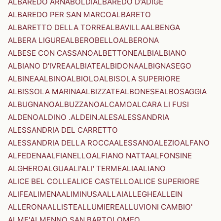
ALBAREDO ARNABOLDI
ALBAREDO D'ADIGE
ALBAREDO PER SAN MARCO
ALBARETO
ALBARETTO DELLA TORRE
ALBAVILLA
ALBENGA
ALBERA LIGURE
ALBEROBELLO
ALBERONA
ALBESE CON CASSANO
ALBETTONE
ALBI
ALBIANO
ALBIANO D'IVREA
ALBIATE
ALBIDONA
ALBIGNASEGO
ALBINEA
ALBINO
ALBIOLO
ALBISOLA SUPERIORE
ALBISSOLA MARINA
ALBIZZATE
ALBONESE
ALBOSAGGIA
ALBUGNANO
ALBUZZANO
ALCAMO
ALCARA LI FUSI
ALDENO
ALDINO .ALDEIN.
ALES
ALESSANDRIA
ALESSANDRIA DEL CARRETTO
ALESSANDRIA DELLA ROCCA
ALESSANO
ALEZIO
ALFANO
ALFEDENA
ALFIANELLO
ALFIANO NATTA
ALFONSINE
ALGHERO
ALGUA
ALI'
ALI' TERME
ALIA
ALIANO
ALICE BEL COLLE
ALICE CASTELLO
ALICE SUPERIORE
ALIFE
ALIMENA
ALIMINUSA
ALLAI
ALLEGHE
ALLEIN
ALLERONA
ALLISTE
ALLUMIERE
ALLUVIONI CAMBIO'
ALME'
ALMENNO SAN BARTOLOMEO