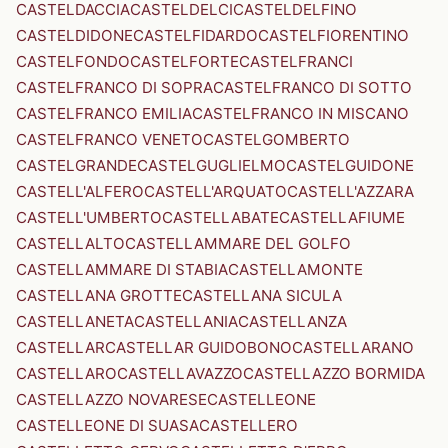
CASTELDACCIA
CASTELDELCI
CASTELDELFINO
CASTELDIDONE
CASTELFIDARDO
CASTELFIORENTINO
CASTELFONDO
CASTELFORTE
CASTELFRANCI
CASTELFRANCO DI SOPRA
CASTELFRANCO DI SOTTO
CASTELFRANCO EMILIA
CASTELFRANCO IN MISCANO
CASTELFRANCO VENETO
CASTELGOMBERTO
CASTELGRANDE
CASTELGUGLIELMO
CASTELGUIDONE
CASTELL'ALFERO
CASTELL'ARQUATO
CASTELL'AZZARA
CASTELL'UMBERTO
CASTELLABATE
CASTELLAFIUME
CASTELLALTO
CASTELLAMMARE DEL GOLFO
CASTELLAMMARE DI STABIA
CASTELLAMONTE
CASTELLANA GROTTE
CASTELLANA SICULA
CASTELLANETA
CASTELLANIA
CASTELLANZA
CASTELLAR
CASTELLAR GUIDOBONO
CASTELLARANO
CASTELLARO
CASTELLAVAZZO
CASTELLAZZO BORMIDA
CASTELLAZZO NOVARESE
CASTELLEONE
CASTELLEONE DI SUASA
CASTELLERO