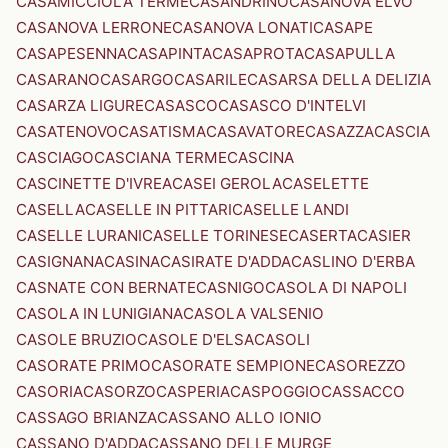
CASAMICCIOLA TERME
CASANDRINO
CASANOVA ELVO
CASANOVA LERRONE
CASANOVA LONATI
CASAPE
CASAPESENNA
CASAPINTA
CASAPROTA
CASAPULLA
CASARANO
CASARGO
CASARILE
CASARSA DELLA DELIZIA
CASARZA LIGURE
CASASCO
CASASCO D'INTELVI
CASATENOVO
CASATISMA
CASAVATORE
CASAZZA
CASCIA
CASCIAGO
CASCIANA TERME
CASCINA
CASCINETTE D'IVREA
CASEI GEROLA
CASELETTE
CASELLA
CASELLE IN PITTARI
CASELLE LANDI
CASELLE LURANI
CASELLE TORINESE
CASERTA
CASIER
CASIGNANA
CASINA
CASIRATE D'ADDA
CASLINO D'ERBA
CASNATE CON BERNATE
CASNIGO
CASOLA DI NAPOLI
CASOLA IN LUNIGIANA
CASOLA VALSENIO
CASOLE BRUZIO
CASOLE D'ELSA
CASOLI
CASORATE PRIMO
CASORATE SEMPIONE
CASOREZZO
CASORIA
CASORZO
CASPERIA
CASPOGGIO
CASSACCO
CASSAGO BRIANZA
CASSANO ALLO IONIO
CASSANO D'ADDA
CASSANO DELLE MURGE