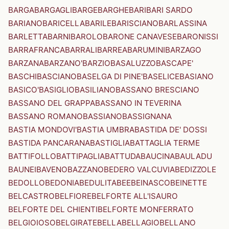
BARGA
BARGAGLI
BARGE
BARGHE
BARI
BARI SARDO
BARIANO
BARICELLA
BARILE
BARISCIANO
BARLASSINA
BARLETTA
BARNI
BAROLO
BARONE CANAVESE
BARONISSI
BARRAFRANCA
BARRALI
BARREA
BARUMINI
BARZAGO
BARZANA
BARZANO'
BARZIO
BASALUZZO
BASCAPE'
BASCHI
BASCIANO
BASELGA DI PINE'
BASELICE
BASIANO
BASICO'
BASIGLIO
BASILIANO
BASSANO BRESCIANO
BASSANO DEL GRAPPA
BASSANO IN TEVERINA
BASSANO ROMANO
BASSIANO
BASSIGNANA
BASTIA MONDOVI'
BASTIA UMBRA
BASTIDA DE' DOSSI
BASTIDA PANCARANA
BASTIGLIA
BATTAGLIA TERME
BATTIFOLLO
BATTIPAGLIA
BATTUDA
BAUCINA
BAULADU
BAUNEI
BAVENO
BAZZANO
BEDERO VALCUVIA
BEDIZZOLE
BEDOLLO
BEDONIA
BEDULITA
BEE
BEINASCO
BEINETTE
BELCASTRO
BELFIORE
BELFORTE ALL'ISAURO
BELFORTE DEL CHIENTI
BELFORTE MONFERRATO
BELGIOIOSO
BELGIRATE
BELLA
BELLAGIO
BELLANO