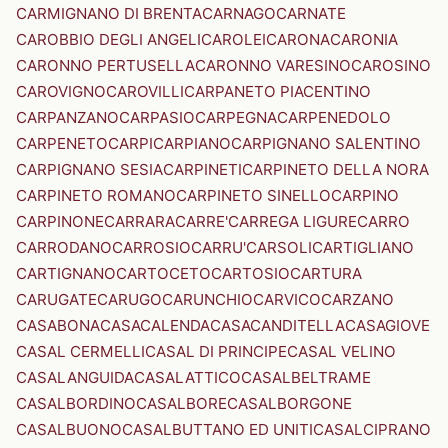
CARMIGNANO DI BRENTA
CARNAGO
CARNATE
CAROBBIO DEGLI ANGELI
CAROLEI
CARONA
CARONIA
CARONNO PERTUSELLA
CARONNO VARESINO
CAROSINO
CAROVIGNO
CAROVILLI
CARPANETO PIACENTINO
CARPANZANO
CARPASIO
CARPEGNA
CARPENEDOLO
CARPENETO
CARPI
CARPIANO
CARPIGNANO SALENTINO
CARPIGNANO SESIA
CARPINETI
CARPINETO DELLA NORA
CARPINETO ROMANO
CARPINETO SINELLO
CARPINO
CARPINONE
CARRARA
CARRE'
CARREGA LIGURE
CARRO
CARRODANO
CARROSIO
CARRU'
CARSOLI
CARTIGLIANO
CARTIGNANO
CARTOCETO
CARTOSIO
CARTURA
CARUGATE
CARUGO
CARUNCHIO
CARVICO
CARZANO
CASABONA
CASACALENDA
CASACANDITELLA
CASAGIOVE
CASAL CERMELLI
CASAL DI PRINCIPE
CASAL VELINO
CASALANGUIDA
CASALATTICO
CASALBELTRAME
CASALBORDINO
CASALBORE
CASALBORGONE
CASALBUONO
CASALBUTTANO ED UNITI
CASALCIPRANO