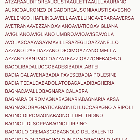
ATZARA
AUDITORE
AUGUSTA
AULETTA
AULLA
AURANO
AURIGO
AURONZO DI CADORE
AUSONIA
AUSTIS
AVEGNO
AVELENGO .HAFLING.
AVELLA
AVELLINO
AVERARA
AVERSA
AVETRANA
AVEZZANO
AVIANO
AVIATICO
AVIGLIANA
AVIGLIANO
AVIGLIANO UMBRO
AVIO
AVISE
AVOLA
AVOLASCA
AYAS
AYMAVILLES
AZEGLIO
AZZANELLO
AZZANO D'ASTI
AZZANO DECIMO
AZZANO MELLA
AZZANO SAN PAOLO
AZZATE
AZZIO
AZZONE
BACENO
BACOLI
BADALUCCO
BADESI
BADIA .ABTEI.
BADIA CALAVENA
BADIA PAVESE
BADIA POLESINE
BADIA TEDALDA
BADOLATO
BAGALADI
BAGHERIA
BAGNACAVALLO
BAGNARA CALABRA
BAGNARA DI ROMAGNA
BAGNARIA
BAGNARIA ARSA
BAGNASCO
BAGNATICA
BAGNI DI LUCCA
BAGNO A RIPOLI
BAGNO DI ROMAGNA
BAGNOLI DEL TRIGNO
BAGNOLI DI SOPRA
BAGNOLI IRPINO
BAGNOLO CREMASCO
BAGNOLO DEL SALENTO
BAGNOLO DI PO
BAGNOLO IN PIANO
BAGNOLO MELLA