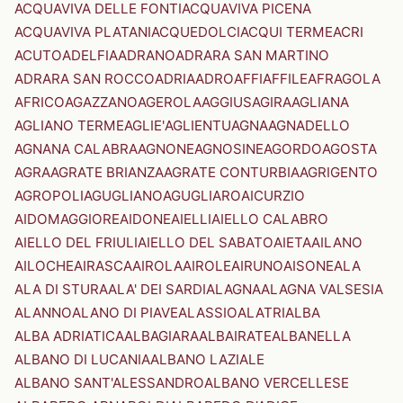
ACQUAVIVA DELLE FONTI
ACQUAVIVA PICENA
ACQUAVIVA PLATANI
ACQUEDOLCI
ACQUI TERME
ACRI
ACUTO
ADELFIA
ADRANO
ADRARA SAN MARTINO
ADRARA SAN ROCCO
ADRIA
ADRO
AFFI
AFFILE
AFRAGOLA
AFRICO
AGAZZANO
AGEROLA
AGGIUS
AGIRA
AGLIANA
AGLIANO TERME
AGLIE'
AGLIENTU
AGNA
AGNADELLO
AGNANA CALABRA
AGNONE
AGNOSINE
AGORDO
AGOSTA
AGRA
AGRATE BRIANZA
AGRATE CONTURBIA
AGRIGENTO
AGROPOLI
AGUGLIANO
AGUGLIARO
AICURZIO
AIDOMAGGIORE
AIDONE
AIELLI
AIELLO CALABRO
AIELLO DEL FRIULI
AIELLO DEL SABATO
AIETA
AILANO
AILOCHE
AIRASCA
AIROLA
AIROLE
AIRUNO
AISONE
ALA
ALA DI STURA
ALA' DEI SARDI
ALAGNA
ALAGNA VALSESIA
ALANNO
ALANO DI PIAVE
ALASSIO
ALATRI
ALBA
ALBA ADRIATICA
ALBAGIARA
ALBAIRATE
ALBANELLA
ALBANO DI LUCANIA
ALBANO LAZIALE
ALBANO SANT'ALESSANDRO
ALBANO VERCELLESE