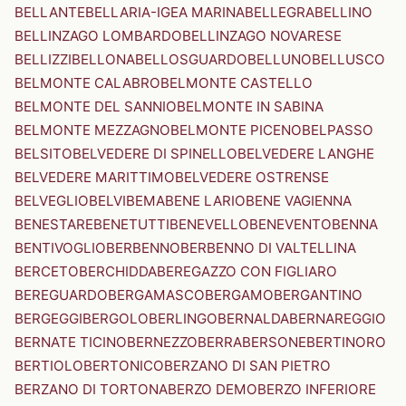
BELLANTE
BELLARIA-IGEA MARINA
BELLEGRA
BELLINO
BELLINZAGO LOMBARDO
BELLINZAGO NOVARESE
BELLIZZI
BELLONA
BELLOSGUARDO
BELLUNO
BELLUSCO
BELMONTE CALABRO
BELMONTE CASTELLO
BELMONTE DEL SANNIO
BELMONTE IN SABINA
BELMONTE MEZZAGNO
BELMONTE PICENO
BELPASSO
BELSITO
BELVEDERE DI SPINELLO
BELVEDERE LANGHE
BELVEDERE MARITTIMO
BELVEDERE OSTRENSE
BELVEGLIO
BELVI
BEMA
BENE LARIO
BENE VAGIENNA
BENESTARE
BENETUTTI
BENEVELLO
BENEVENTO
BENNA
BENTIVOGLIO
BERBENNO
BERBENNO DI VALTELLINA
BERCETO
BERCHIDDA
BEREGAZZO CON FIGLIARO
BEREGUARDO
BERGAMASCO
BERGAMO
BERGANTINO
BERGEGGI
BERGOLO
BERLINGO
BERNALDA
BERNAREGGIO
BERNATE TICINO
BERNEZZO
BERRA
BERSONE
BERTINORO
BERTIOLO
BERTONICO
BERZANO DI SAN PIETRO
BERZANO DI TORTONA
BERZO DEMO
BERZO INFERIORE