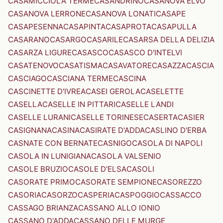
CASAMICCIOLA TERME
CASANDRINO
CASANOVA ELVO
CASANOVA LERRONE
CASANOVA LONATI
CASAPE
CASAPESENNA
CASAPINTA
CASAPROTA
CASAPULLA
CASARANO
CASARGO
CASARILE
CASARSA DELLA DELIZIA
CASARZA LIGURE
CASASCO
CASASCO D'INTELVI
CASATENOVO
CASATISMA
CASAVATORE
CASAZZA
CASCIA
CASCIAGO
CASCIANA TERME
CASCINA
CASCINETTE D'IVREA
CASEI GEROLA
CASELETTE
CASELLA
CASELLE IN PITTARI
CASELLE LANDI
CASELLE LURANI
CASELLE TORINESE
CASERTA
CASIER
CASIGNANA
CASINA
CASIRATE D'ADDA
CASLINO D'ERBA
CASNATE CON BERNATE
CASNIGO
CASOLA DI NAPOLI
CASOLA IN LUNIGIANA
CASOLA VALSENIO
CASOLE BRUZIO
CASOLE D'ELSA
CASOLI
CASORATE PRIMO
CASORATE SEMPIONE
CASOREZZO
CASORIA
CASORZO
CASPERIA
CASPOGGIO
CASSACCO
CASSAGO BRIANZA
CASSANO ALLO IONIO
CASSANO D'ADDA
CASSANO DELLE MURGE