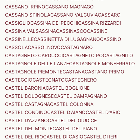
CASSANO IRPINO
CASSANO MAGNAGO
CASSANO SPINOLA
CASSANO VALCUVIA
CASSARO
CASSIGLIO
CASSINA DE' PECCHI
CASSINA RIZZARDI
CASSINA VALSASSINA
CASSINASCO
CASSINE
CASSINELLE
CASSINETTA DI LUGAGNANO
CASSINO
CASSOLA
CASSOLNOVO
CASTAGNARO
CASTAGNETO CARDUCCI
CASTAGNETO PO
CASTAGNITO
CASTAGNOLE DELLE LANZE
CASTAGNOLE MONFERRATO
CASTAGNOLE PIEMONTE
CASTANA
CASTANO PRIMO
CASTEGGIO
CASTEGNATO
CASTEGNERO
CASTEL BARONIA
CASTEL BOGLIONE
CASTEL BOLOGNESE
CASTEL CAMPAGNANO
CASTEL CASTAGNA
CASTEL COLONNA
CASTEL CONDINO
CASTEL D'AIANO
CASTEL D'ARIO
CASTEL D'AZZANO
CASTEL DEL GIUDICE
CASTEL DEL MONTE
CASTEL DEL PIANO
CASTEL DEL RIO
CASTEL DI CASIO
CASTEL DI IERI