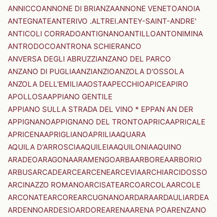
ANNICCO
ANNONE DI BRIANZA
ANNONE VENETO
ANOIA
ANTEGNATE
ANTERIVO .ALTREI.
ANTEY-SAINT-ANDRE'
ANTICOLI CORRADO
ANTIGNANO
ANTILLO
ANTONIMINA
ANTRODOCO
ANTRONA SCHIERANCO
ANVERSA DEGLI ABRUZZI
ANZANO DEL PARCO
ANZANO DI PUGLIA
ANZI
ANZIO
ANZOLA D'OSSOLA
ANZOLA DELL'EMILIA
AOSTA
APECCHIO
APICE
APIRO
APOLLOSA
APPIANO GENTILE
APPIANO SULLA STRADA DEL VINO * EPPAN AN DER
APPIGNANO
APPIGNANO DEL TRONTO
APRICA
APRICALE
APRICENA
APRIGLIANO
APRILIA
AQUARA
AQUILA D'ARROSCIA
AQUILEIA
AQUILONIA
AQUINO
ARADEO
ARAGONA
ARAMENGO
ARBA
ARBOREA
ARBORIO
ARBUS
ARCADE
ARCE
ARCENE
ARCEVIA
ARCHI
ARCIDOSSO
ARCINAZZO ROMANO
ARCISATE
ARCO
ARCOLA
ARCOLE
ARCONATE
ARCORE
ARCUGNANO
ARDARA
ARDAULI
ARDEA
ARDENNO
ARDESIO
ARDORE
ARENA
ARENA PO
ARENZANO