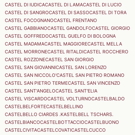
CASTEL DI IUDICA
CASTEL DI LAMA
CASTEL DI LUCIO
CASTEL DI SANGRO
CASTEL DI SASSO
CASTEL DI TORA
CASTEL FOCOGNANO
CASTEL FRENTANO
CASTEL GABBIANO
CASTEL GANDOLFO
CASTEL GIORGIO
CASTEL GOFFREDO
CASTEL GUELFO DI BOLOGNA
CASTEL MADAMA
CASTEL MAGGIORE
CASTEL MELLA
CASTEL MORRONE
CASTEL RITALDI
CASTEL ROCCHERO
CASTEL ROZZONE
CASTEL SAN GIORGIO
CASTEL SAN GIOVANNI
CASTEL SAN LORENZO
CASTEL SAN NICCOLO'
CASTEL SAN PIETRO ROMANO
CASTEL SAN PIETRO TERME
CASTEL SAN VINCENZO
CASTEL SANT'ANGELO
CASTEL SANT'ELIA
CASTEL VISCARDO
CASTEL VOLTURNO
CASTELBALDO
CASTELBELFORTE
CASTELBELLINO
CASTELBELLO CIARDES .KASTELBELL TSCHARS.
CASTELBIANCO
CASTELBOTTACCIO
CASTELBUONO
CASTELCIVITA
CASTELCOVATI
CASTELCUCCO