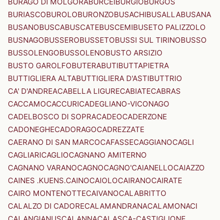
BURAGO DI MOLGORA
BURCEI
BURGIO
BURGOS
BURIASCO
BUROLO
BURONZO
BUSACHI
BUSALLA
BUSANA
BUSANO
BUSCA
BUSCATE
BUSCEMI
BUSETO PALIZZOLO
BUSNAGO
BUSSERO
BUSSETO
BUSSI SUL TIRINO
BUSSO
BUSSOLENGO
BUSSOLENO
BUSTO ARSIZIO
BUSTO GAROLFO
BUTERA
BUTI
BUTTAPIETRA
BUTTIGLIERA ALTA
BUTTIGLIERA D'ASTI
BUTTRIO
CA' D'ANDREA
CABELLA LIGURE
CABIATE
CABRAS
CACCAMO
CACCURI
CADEGLIANO-VICONAGO
CADELBOSCO DI SOPRA
CADEO
CADERZONE
CADONEGHE
CADORAGO
CADREZZATE
CAERANO DI SAN MARCO
CAFASSE
CAGGIANO
CAGLI
CAGLIARI
CAGLIO
CAGNANO AMITERNO
CAGNANO VARANO
CAGNO
CAGNO'
CAIANELLO
CAIAZZO
CAINES .KUENS.
CAINO
CAIOLO
CAIRANO
CAIRATE
CAIRO MONTENOTTE
CAIVANO
CALABRITTO
CALALZO DI CADORE
CALAMANDRANA
CALAMONACI
CALANGIANUS
CALANNA
CALASCA-CASTIGLIONE