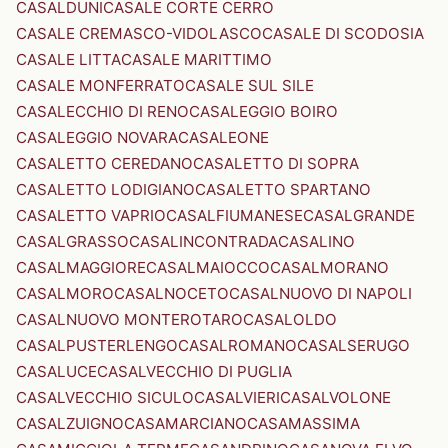
CASALDUNI
CASALE CORTE CERRO
CASALE CREMASCO-VIDOLASCO
CASALE DI SCODOSIA
CASALE LITTA
CASALE MARITTIMO
CASALE MONFERRATO
CASALE SUL SILE
CASALECCHIO DI RENO
CASALEGGIO BOIRO
CASALEGGIO NOVARA
CASALEONE
CASALETTO CEREDANO
CASALETTO DI SOPRA
CASALETTO LODIGIANO
CASALETTO SPARTANO
CASALETTO VAPRIO
CASALFIUMANESE
CASALGRANDE
CASALGRASSO
CASALINCONTRADA
CASALINO
CASALMAGGIORE
CASALMAIOCCO
CASALMORANO
CASALMORO
CASALNOCETO
CASALNUOVO DI NAPOLI
CASALNUOVO MONTEROTARO
CASALOLDO
CASALPUSTERLENGO
CASALROMANO
CASALSERUGO
CASALUCE
CASALVECCHIO DI PUGLIA
CASALVECCHIO SICULO
CASALVIERI
CASALVOLONE
CASALZUIGNO
CASAMARCIANO
CASAMASSIMA