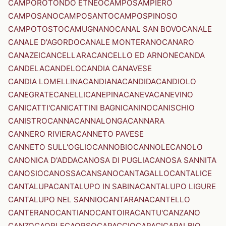
CAMPOROTONDO ETNEO
CAMPOSAMPIERO
CAMPOSANO
CAMPOSANTO
CAMPOSPINOSO
CAMPOTOSTO
CAMUGNANO
CANAL SAN BOVO
CANALE
CANALE D'AGORDO
CANALE MONTERANO
CANARO
CANAZEI
CANCELLARA
CANCELLO ED ARNONE
CANDA
CANDELA
CANDELO
CANDIA CANAVESE
CANDIA LOMELLINA
CANDIANA
CANDIDA
CANDIOLO
CANEGRATE
CANELLI
CANEPINA
CANEVA
CANEVINO
CANICATTI'
CANICATTINI BAGNI
CANINO
CANISCHIO
CANISTRO
CANNA
CANNALONGA
CANNARA
CANNERO RIVIERA
CANNETO PAVESE
CANNETO SULL'OGLIO
CANNOBIO
CANNOLE
CANOLO
CANONICA D'ADDA
CANOSA DI PUGLIA
CANOSA SANNITA
CANOSIO
CANOSSA
CANSANO
CANTAGALLO
CANTALICE
CANTALUPA
CANTALUPO IN SABINA
CANTALUPO LIGURE
CANTALUPO NEL SANNIO
CANTARANA
CANTELLO
CANTERANO
CANTIANO
CANTOIRA
CANTU'
CANZANO
CANZO
CAORLE
CAORSO
CAPACCIO
CAPACI
CAPALBIO