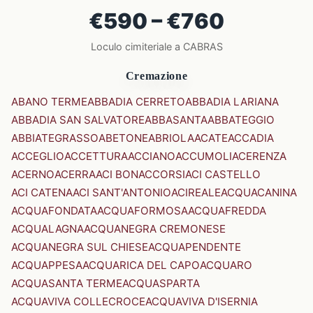
€590 – €760
Loculo cimiteriale a CABRAS
Cremazione
ABANO TERME
ABBADIA CERRETO
ABBADIA LARIANA
ABBADIA SAN SALVATORE
ABBASANTA
ABBATEGGIO
ABBIATEGRASSO
ABETONE
ABRIOLA
ACATE
ACCADIA
ACCEGLIO
ACCETTURA
ACCIANO
ACCUMOLI
ACERENZA
ACERNO
ACERRA
ACI BONACCORSI
ACI CASTELLO
ACI CATENA
ACI SANT'ANTONIO
ACIREALE
ACQUACANINA
ACQUAFONDATA
ACQUAFORMOSA
ACQUAFREDDA
ACQUALAGNA
ACQUANEGRA CREMONESE
ACQUANEGRA SUL CHIESE
ACQUAPENDENTE
ACQUAPPESA
ACQUARICA DEL CAPO
ACQUARO
ACQUASANTA TERME
ACQUASPARTA
ACQUAVIVA COLLECROCE
ACQUAVIVA D'ISERNIA