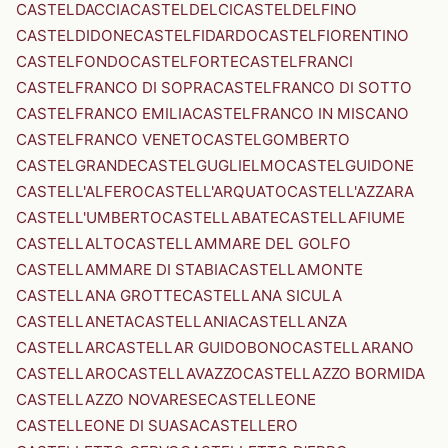
CASTELDACCIA
CASTELDELCI
CASTELDELFINO
CASTELDIDONE
CASTELFIDARDO
CASTELFIORENTINO
CASTELFONDO
CASTELFORTE
CASTELFRANCI
CASTELFRANCO DI SOPRA
CASTELFRANCO DI SOTTO
CASTELFRANCO EMILIA
CASTELFRANCO IN MISCANO
CASTELFRANCO VENETO
CASTELGOMBERTO
CASTELGRANDE
CASTELGUGLIELMO
CASTELGUIDONE
CASTELL'ALFERO
CASTELL'ARQUATO
CASTELL'AZZARA
CASTELL'UMBERTO
CASTELLABATE
CASTELLAFIUME
CASTELLALTO
CASTELLAMMARE DEL GOLFO
CASTELLAMMARE DI STABIA
CASTELLAMONTE
CASTELLANA GROTTE
CASTELLANA SICULA
CASTELLANETA
CASTELLANIA
CASTELLANZA
CASTELLAR
CASTELLAR GUIDOBONO
CASTELLARANO
CASTELLARO
CASTELLAVAZZO
CASTELLAZZO BORMIDA
CASTELLAZZO NOVARESE
CASTELLEONE
CASTELLEONE DI SUASA
CASTELLERO