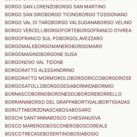
BORGO SAN LORENZO
BORGO SAN MARTINO
BORGO SAN SIRO
BORGO TICINO
BORGO TOSSIGNANO
BORGO VAL DI TARO
BORGO VALSUGANA
BORGO VELINO
BORGO VERCELLI
BORGOFORTE
BORGOFRANCO D'IVREA
BORGOFRANCO SUL PO
BORGOLAVEZZARO
BORGOMALE
BORGOMANERO
BORGOMARO
BORGOMASINO
BORGONE SUSA
BORGONOVO VAL TIDONE
BORGORATTO ALESSANDRINO
BORGORATTO MORMOROLO
BORGORICCO
BORGOROSE
BORGOSATOLLO
BORGOSESIA
BORMIDA
BORMIO
BORNASCO
BORNO
BORONEDDU
BORORE
BORRELLO
BORRIANA
BORSO DEL GRAPPA
BORTIGALI
BORTIGIADAS
BORUTTA
BORZONASCA
BOSA
BOSARO
BOSCHI SANT'ANNA
BOSCO CHIESANUOVA
BOSCO MARENGO
BOSCONERO
BOSCOREALE
BOSCOTRECASE
BOSENTINO
BOSIA
BOSIO