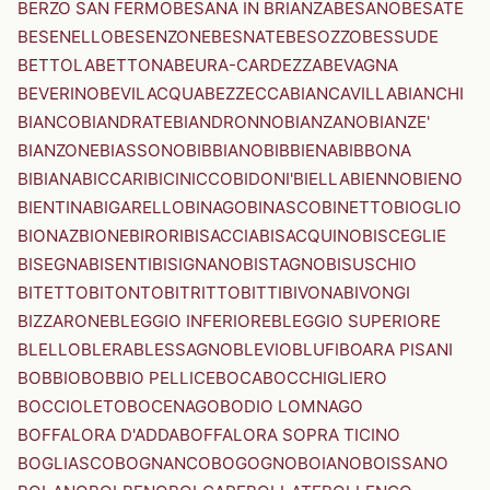
BERZO SAN FERMO
BESANA IN BRIANZA
BESANO
BESATE
BESENELLO
BESENZONE
BESNATE
BESOZZO
BESSUDE
BETTOLA
BETTONA
BEURA-CARDEZZA
BEVAGNA
BEVERINO
BEVILACQUA
BEZZECCA
BIANCAVILLA
BIANCHI
BIANCO
BIANDRATE
BIANDRONNO
BIANZANO
BIANZE'
BIANZONE
BIASSONO
BIBBIANO
BIBBIENA
BIBBONA
BIBIANA
BICCARI
BICINICCO
BIDONI'
BIELLA
BIENNO
BIENO
BIENTINA
BIGARELLO
BINAGO
BINASCO
BINETTO
BIOGLIO
BIONAZ
BIONE
BIRORI
BISACCIA
BISACQUINO
BISCEGLIE
BISEGNA
BISENTI
BISIGNANO
BISTAGNO
BISUSCHIO
BITETTO
BITONTO
BITRITTO
BITTI
BIVONA
BIVONGI
BIZZARONE
BLEGGIO INFERIORE
BLEGGIO SUPERIORE
BLELLO
BLERA
BLESSAGNO
BLEVIO
BLUFI
BOARA PISANI
BOBBIO
BOBBIO PELLICE
BOCA
BOCCHIGLIERO
BOCCIOLETO
BOCENAGO
BODIO LOMNAGO
BOFFALORA D'ADDA
BOFFALORA SOPRA TICINO
BOGLIASCO
BOGNANCO
BOGOGNO
BOIANO
BOISSANO