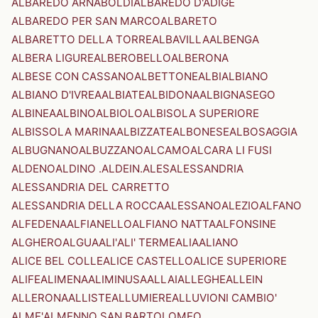
ALBAREDO ARNABOLDI
ALBAREDO D'ADIGE
ALBAREDO PER SAN MARCO
ALBARETO
ALBARETTO DELLA TORRE
ALBAVILLA
ALBENGA
ALBERA LIGURE
ALBEROBELLO
ALBERONA
ALBESE CON CASSANO
ALBETTONE
ALBI
ALBIANO
ALBIANO D'IVREA
ALBIATE
ALBIDONA
ALBIGNASEGO
ALBINEA
ALBINO
ALBIOLO
ALBISOLA SUPERIORE
ALBISSOLA MARINA
ALBIZZATE
ALBONESE
ALBOSAGGIA
ALBUGNANO
ALBUZZANO
ALCAMO
ALCARA LI FUSI
ALDENO
ALDINO .ALDEIN.
ALES
ALESSANDRIA
ALESSANDRIA DEL CARRETTO
ALESSANDRIA DELLA ROCCA
ALESSANO
ALEZIO
ALFANO
ALFEDENA
ALFIANELLO
ALFIANO NATTA
ALFONSINE
ALGHERO
ALGUA
ALI'
ALI' TERME
ALIA
ALIANO
ALICE BEL COLLE
ALICE CASTELLO
ALICE SUPERIORE
ALIFE
ALIMENA
ALIMINUSA
ALLAI
ALLEGHE
ALLEIN
ALLERONA
ALLISTE
ALLUMIERE
ALLUVIONI CAMBIO'
ALME'
ALMENNO SAN BARTOLOMEO