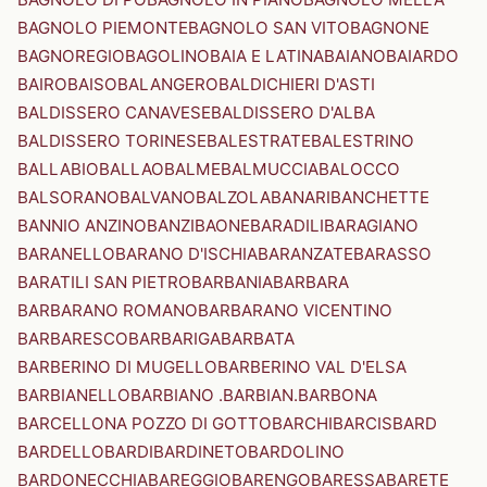
BAGNOLO PIEMONTE
BAGNOLO SAN VITO
BAGNONE
BAGNOREGIO
BAGOLINO
BAIA E LATINA
BAIANO
BAIARDO
BAIRO
BAISO
BALANGERO
BALDICHIERI D'ASTI
BALDISSERO CANAVESE
BALDISSERO D'ALBA
BALDISSERO TORINESE
BALESTRATE
BALESTRINO
BALLABIO
BALLAO
BALME
BALMUCCIA
BALOCCO
BALSORANO
BALVANO
BALZOLA
BANARI
BANCHETTE
BANNIO ANZINO
BANZI
BAONE
BARADILI
BARAGIANO
BARANELLO
BARANO D'ISCHIA
BARANZATE
BARASSO
BARATILI SAN PIETRO
BARBANIA
BARBARA
BARBARANO ROMANO
BARBARANO VICENTINO
BARBARESCO
BARBARIGA
BARBATA
BARBERINO DI MUGELLO
BARBERINO VAL D'ELSA
BARBIANELLO
BARBIANO .BARBIAN.
BARBONA
BARCELLONA POZZO DI GOTTO
BARCHI
BARCIS
BARD
BARDELLO
BARDI
BARDINETO
BARDOLINO
BARDONECCHIA
BAREGGIO
BARENGO
BARESSA
BARETE