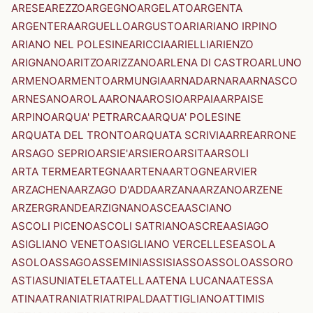
ARESE
AREZZO
ARGEGNO
ARGELATO
ARGENTA
ARGENTERA
ARGUELLO
ARGUSTO
ARI
ARIANO IRPINO
ARIANO NEL POLESINE
ARICCIA
ARIELLI
ARIENZO
ARIGNANO
ARITZO
ARIZZANO
ARLENA DI CASTRO
ARLUNO
ARMENO
ARMENTO
ARMUNGIA
ARNAD
ARNARA
ARNASCO
ARNESANO
AROLA
ARONA
AROSIO
ARPAIA
ARPAISE
ARPINO
ARQUA' PETRARCA
ARQUA' POLESINE
ARQUATA DEL TRONTO
ARQUATA SCRIVIA
ARRE
ARRONE
ARSAGO SEPRIO
ARSIE'
ARSIERO
ARSITA
ARSOLI
ARTA TERME
ARTEGNA
ARTENA
ARTOGNE
ARVIER
ARZACHENA
ARZAGO D'ADDA
ARZANA
ARZANO
ARZENE
ARZERGRANDE
ARZIGNANO
ASCEA
ASCIANO
ASCOLI PICENO
ASCOLI SATRIANO
ASCREA
ASIAGO
ASIGLIANO VENETO
ASIGLIANO VERCELLESE
ASOLA
ASOLO
ASSAGO
ASSEMINI
ASSISI
ASSO
ASSOLO
ASSORO
ASTI
ASUNI
ATELETA
ATELLA
ATENA LUCANA
ATESSA
ATINA
ATRANI
ATRI
ATRIPALDA
ATTIGLIANO
ATTIMIS