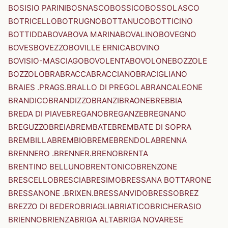
BOSISIO PARINI
BOSNASCO
BOSSICO
BOSSOLASCO
BOTRICELLO
BOTRUGNO
BOTTANUCO
BOTTICINO
BOTTIDDA
BOVA
BOVA MARINA
BOVALINO
BOVEGNO
BOVES
BOVEZZO
BOVILLE ERNICA
BOVINO
BOVISIO-MASCIAGO
BOVOLENTA
BOVOLONE
BOZZOLE
BOZZOLO
BRA
BRACCA
BRACCIANO
BRACIGLIANO
BRAIES .PRAGS.
BRALLO DI PREGOLA
BRANCALEONE
BRANDICO
BRANDIZZO
BRANZI
BRAONE
BREBBIA
BREDA DI PIAVE
BREGANO
BREGANZE
BREGNANO
BREGUZZO
BREIA
BREMBATE
BREMBATE DI SOPRA
BREMBILLA
BREMBIO
BREME
BRENDOLA
BRENNA
BRENNERO .BRENNER.
BRENO
BRENTA
BRENTINO BELLUNO
BRENTONICO
BRENZONE
BRESCELLO
BRESCIA
BRESIMO
BRESSANA BOTTARONE
BRESSANONE .BRIXEN.
BRESSANVIDO
BRESSO
BREZ
BREZZO DI BEDERO
BRIAGLIA
BRIATICO
BRICHERASIO
BRIENNO
BRIENZA
BRIGA ALTA
BRIGA NOVARESE