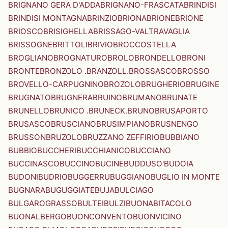
BRIGNANO GERA D'ADDA
BRIGNANO-FRASCATA
BRINDISI
BRINDISI MONTAGNA
BRINZIO
BRIONA
BRIONE
BRIONE
BRIOSCO
BRISIGHELLA
BRISSAGO-VALTRAVAGLIA
BRISSOGNE
BRITTOLI
BRIVIO
BROCCOSTELLA
BROGLIANO
BROGNATURO
BROLO
BRONDELLO
BRONI
BRONTE
BRONZOLO .BRANZOLL.
BROSSASCO
BROSSO
BROVELLO-CARPUGNINO
BROZOLO
BRUGHERIO
BRUGINE
BRUGNATO
BRUGNERA
BRUINO
BRUMANO
BRUNATE
BRUNELLO
BRUNICO .BRUNECK.
BRUNO
BRUSAPORTO
BRUSASCO
BRUSCIANO
BRUSIMPIANO
BRUSNENGO
BRUSSON
BRUZOLO
BRUZZANO ZEFFIRIO
BUBBIANO
BUBBIO
BUCCHERI
BUCCHIANICO
BUCCIANO
BUCCINASCO
BUCCINO
BUCINE
BUDDUSO'
BUDOIA
BUDONI
BUDRIO
BUGGERRU
BUGGIANO
BUGLIO IN MONTE
BUGNARA
BUGUGGIATE
BUJA
BULCIAGO
BULGAROGRASSO
BULTEI
BULZI
BUONABITACOLO
BUONALBERGO
BUONCONVENTO
BUONVICINO