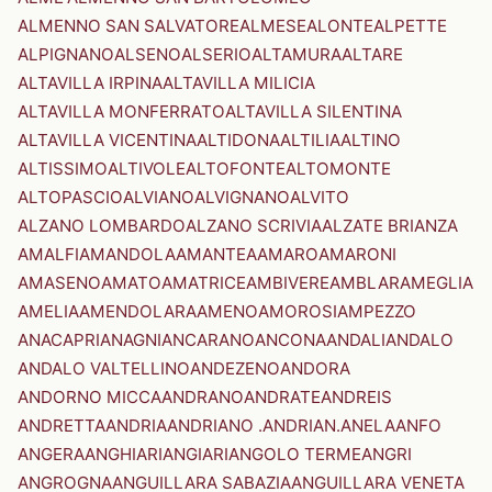
ALMENNO SAN SALVATORE
ALMESE
ALONTE
ALPETTE
ALPIGNANO
ALSENO
ALSERIO
ALTAMURA
ALTARE
ALTAVILLA IRPINA
ALTAVILLA MILICIA
ALTAVILLA MONFERRATO
ALTAVILLA SILENTINA
ALTAVILLA VICENTINA
ALTIDONA
ALTILIA
ALTINO
ALTISSIMO
ALTIVOLE
ALTOFONTE
ALTOMONTE
ALTOPASCIO
ALVIANO
ALVIGNANO
ALVITO
ALZANO LOMBARDO
ALZANO SCRIVIA
ALZATE BRIANZA
AMALFI
AMANDOLA
AMANTEA
AMARO
AMARONI
AMASENO
AMATO
AMATRICE
AMBIVERE
AMBLAR
AMEGLIA
AMELIA
AMENDOLARA
AMENO
AMOROSI
AMPEZZO
ANACAPRI
ANAGNI
ANCARANO
ANCONA
ANDALI
ANDALO
ANDALO VALTELLINO
ANDEZENO
ANDORA
ANDORNO MICCA
ANDRANO
ANDRATE
ANDREIS
ANDRETTA
ANDRIA
ANDRIANO .ANDRIAN.
ANELA
ANFO
ANGERA
ANGHIARI
ANGIARI
ANGOLO TERME
ANGRI
ANGROGNA
ANGUILLARA SABAZIA
ANGUILLARA VENETA