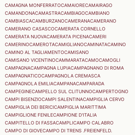
CAMAGNA MONFERRATO
CAMAIORE
CAMAIRAGO
CAMANDONA
CAMASTRA
CAMBIAGO
CAMBIANO
CAMBIASCA
CAMBURZANO
CAMERANA
CAMERANO
CAMERANO CASASCO
CAMERATA CORNELLO
CAMERATA NUOVA
CAMERATA PICENA
CAMERI
CAMERINO
CAMEROTA
CAMIGLIANO
CAMINATA
CAMINO
CAMINO AL TAGLIAMENTO
CAMISANO
CAMISANO VICENTINO
CAMMARATA
CAMO
CAMOGLI
CAMPAGNA
CAMPAGNA LUPIA
CAMPAGNANO DI ROMA
CAMPAGNATICO
CAMPAGNOLA CREMASCA
CAMPAGNOLA EMILIA
CAMPANA
CAMPARADA
CAMPEGINE
CAMPELLO SUL CLITUNNO
CAMPERTOGNO
CAMPI BISENZIO
CAMPI SALENTINA
CAMPIGLIA CERVO
CAMPIGLIA DEI BERICI
CAMPIGLIA MARITTIMA
CAMPIGLIONE FENILE
CAMPIONE D'ITALIA
CAMPITELLO DI FASSA
CAMPLI
CAMPO CALABRO
CAMPO DI GIOVE
CAMPO DI TRENS .FREIENFELD.