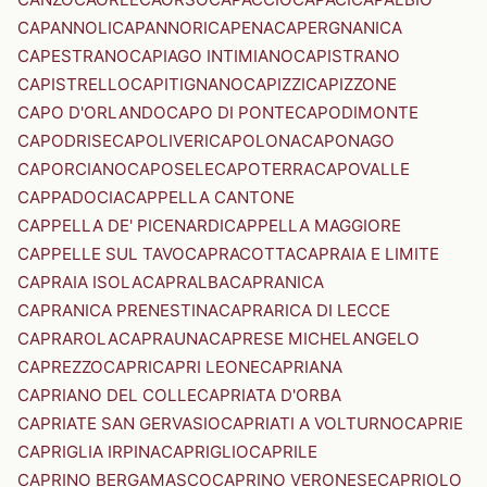
CAPANNOLI
CAPANNORI
CAPENA
CAPERGNANICA
CAPESTRANO
CAPIAGO INTIMIANO
CAPISTRANO
CAPISTRELLO
CAPITIGNANO
CAPIZZI
CAPIZZONE
CAPO D'ORLANDO
CAPO DI PONTE
CAPODIMONTE
CAPODRISE
CAPOLIVERI
CAPOLONA
CAPONAGO
CAPORCIANO
CAPOSELE
CAPOTERRA
CAPOVALLE
CAPPADOCIA
CAPPELLA CANTONE
CAPPELLA DE' PICENARDI
CAPPELLA MAGGIORE
CAPPELLE SUL TAVO
CAPRACOTTA
CAPRAIA E LIMITE
CAPRAIA ISOLA
CAPRALBA
CAPRANICA
CAPRANICA PRENESTINA
CAPRARICA DI LECCE
CAPRAROLA
CAPRAUNA
CAPRESE MICHELANGELO
CAPREZZO
CAPRI
CAPRI LEONE
CAPRIANA
CAPRIANO DEL COLLE
CAPRIATA D'ORBA
CAPRIATE SAN GERVASIO
CAPRIATI A VOLTURNO
CAPRIE
CAPRIGLIA IRPINA
CAPRIGLIO
CAPRILE
CAPRINO BERGAMASCO
CAPRINO VERONESE
CAPRIOLO