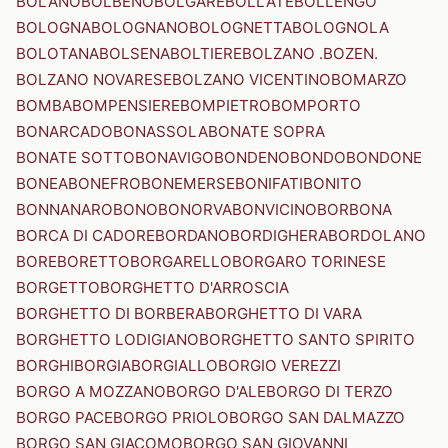
BOLANO
BOLBENO
BOLGARE
BOLLATE
BOLLENGO
BOLOGNA
BOLOGNANO
BOLOGNETTA
BOLOGNOLA
BOLOTANA
BOLSENA
BOLTIERE
BOLZANO .BOZEN.
BOLZANO NOVARESE
BOLZANO VICENTINO
BOMARZO
BOMBA
BOMPENSIERE
BOMPIETRO
BOMPORTO
BONARCADO
BONASSOLA
BONATE SOPRA
BONATE SOTTO
BONAVIGO
BONDENO
BONDO
BONDONE
BONEA
BONEFRO
BONEMERSE
BONIFATI
BONITO
BONNANARO
BONO
BONORVA
BONVICINO
BORBONA
BORCA DI CADORE
BORDANO
BORDIGHERA
BORDOLANO
BORE
BORETTO
BORGARELLO
BORGARO TORINESE
BORGETTO
BORGHETTO D'ARROSCIA
BORGHETTO DI BORBERA
BORGHETTO DI VARA
BORGHETTO LODIGIANO
BORGHETTO SANTO SPIRITO
BORGHI
BORGIA
BORGIALLO
BORGIO VEREZZI
BORGO A MOZZANO
BORGO D'ALE
BORGO DI TERZO
BORGO PACE
BORGO PRIOLO
BORGO SAN DALMAZZO
BORGO SAN GIACOMO
BORGO SAN GIOVANNI