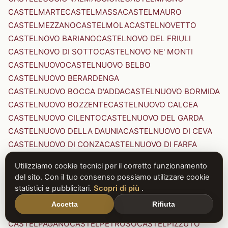
CASTELMARTE
CASTELMASSA
CASTELMAURO
CASTELMEZZANO
CASTELMOLA
CASTELNOVETTO
CASTELNOVO BARIANO
CASTELNOVO DEL FRIULI
CASTELNOVO DI SOTTO
CASTELNOVO NE' MONTI
CASTELNUOVO
CASTELNUOVO BELBO
CASTELNUOVO BERARDENGA
CASTELNUOVO BOCCA D'ADDA
CASTELNUOVO BORMIDA
CASTELNUOVO BOZZENTE
CASTELNUOVO CALCEA
CASTELNUOVO CILENTO
CASTELNUOVO DEL GARDA
CASTELNUOVO DELLA DAUNIA
CASTELNUOVO DI CEVA
CASTELNUOVO DI CONZA
CASTELNUOVO DI FARFA
CASTELNUOVO DI GARFAGNANA
Utilizziamo cookie tecnici per il corretto funzionamento
CASTELNUOVO DI PORTO
CASTELNUOVO DON BOSCO
del sito. Con il tuo consenso possiamo utilizzare cookie
CASTELNUOVO MAGRA
CASTELNUOVO NIGRA
statistici e pubblicitari.
Scopri di più
.
CASTELNUOVO PARANO
CASTELNUOVO RANGONE
Accetta
Rifiuta
CASTELNUOVO SCRIVIA
CASTELNUOVO VAL DI CECINA
CASTELPAGANO
CASTELPETROSO
CASTELPIZZUTO