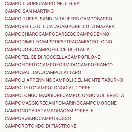
CAMPO LIGURE
CAMPO NELL'ELBA
CAMPO SAN MARTINO
CAMPO TURES .SAND IN TAUFERS.
CAMPOBASSO
CAMPOBELLO DI LICATA
CAMPOBELLO DI MAZARA
CAMPOCHIARO
CAMPODARSEGO
CAMPODENNO
CAMPODIMELE
CAMPODIPIETRA
CAMPODOLCINO
CAMPODORO
CAMPOFELICE DI FITALIA
CAMPOFELICE DI ROCCELLA
CAMPOFILONE
CAMPOFIORITO
CAMPOFORMIDO
CAMPOFRANCO
CAMPOGALLIANO
CAMPOLATTARO
CAMPOLI APPENNINO
CAMPOLI DEL MONTE TABURNO
CAMPOLIETO
CAMPOLONGO AL TORRE
CAMPOLONGO MAGGIORE
CAMPOLONGO SUL BRENTA
CAMPOMAGGIORE
CAMPOMARINO
CAMPOMORONE
CAMPONOGARA
CAMPORA
CAMPOREALE
CAMPORGIANO
CAMPOROSSO
CAMPOROTONDO DI FIASTRONE