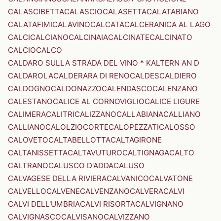
CALASCIBETTA
CALASCIO
CALASETTA
CALATABIANO
CALATAFIMI
CALAVINO
CALCATA
CALCERANICA AL LAGO
CALCI
CALCIANO
CALCINAIA
CALCINATE
CALCINATO
CALCIO
CALCO
CALDARO SULLA STRADA DEL VINO * KALTERN AN D
CALDAROLA
CALDERARA DI RENO
CALDES
CALDIERO
CALDOGNO
CALDONAZZO
CALENDASCO
CALENZANO
CALESTANO
CALICE AL CORNOVIGLIO
CALICE LIGURE
CALIMERA
CALITRI
CALIZZANO
CALLABIANA
CALLIANO
CALLIANO
CALOLZIOCORTE
CALOPEZZATI
CALOSSO
CALOVETO
CALTABELLOTTA
CALTAGIRONE
CALTANISSETTA
CALTAVUTURO
CALTIGNAGA
CALTO
CALTRANO
CALUSCO D'ADDA
CALUSO
CALVAGESE DELLA RIVIERA
CALVANICO
CALVATONE
CALVELLO
CALVENE
CALVENZANO
CALVERA
CALVI
CALVI DELL'UMBRIA
CALVI RISORTA
CALVIGNANO
CALVIGNASCO
CALVISANO
CALVIZZANO