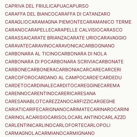
CAPRIVA DEL FRIULI
CAPUA
CAPURSO
CARAFFA DEL BIANCO
CARAFFA DI CATANZARO
CARAGLIO
CARAMAGNA PIEMONTE
CARAMANICO TERME
CARANO
CARAPELLE
CARAPELLE CALVISIO
CARASCO
CARASSAI
CARATE BRIANZA
CARATE URIO
CARAVAGGIO
CARAVATE
CARAVINO
CARAVONICA
CARBOGNANO
CARBONARA AL TICINO
CARBONARA DI NOLA
CARBONARA DI PO
CARBONARA SCRIVIA
CARBONATE
CARBONE
CARBONERA
CARBONIA
CARCARE
CARCERI
CARCOFORO
CARDANO AL CAMPO
CARDE'
CARDEDU
CARDETO
CARDINALE
CARDITO
CAREGGINE
CAREMA
CARENNO
CARENTINO
CARERI
CARESANA
CARESANABLOT
CAREZZANO
CARFIZZI
CARGEGHE
CARIATI
CARIFE
CARIGNANO
CARIMATE
CARINARO
CARINI
CARINOLA
CARISIO
CARISOLO
CARLANTINO
CARLAZZO
CARLENTINI
CARLINO
CARLOFORTE
CARLOPOLI
CARMAGNOLA
CARMIANO
CARMIGNANO