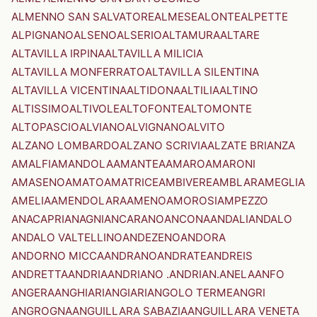
ALMENNO SAN SALVATORE
ALMESE
ALONTE
ALPETTE
ALPIGNANO
ALSENO
ALSERIO
ALTAMURA
ALTARE
ALTAVILLA IRPINA
ALTAVILLA MILICIA
ALTAVILLA MONFERRATO
ALTAVILLA SILENTINA
ALTAVILLA VICENTINA
ALTIDONA
ALTILIA
ALTINO
ALTISSIMO
ALTIVOLE
ALTOFONTE
ALTOMONTE
ALTOPASCIO
ALVIANO
ALVIGNANO
ALVITO
ALZANO LOMBARDO
ALZANO SCRIVIA
ALZATE BRIANZA
AMALFI
AMANDOLA
AMANTEA
AMARO
AMARONI
AMASENO
AMATO
AMATRICE
AMBIVERE
AMBLAR
AMEGLIA
AMELIA
AMENDOLARA
AMENO
AMOROSI
AMPEZZO
ANACAPRI
ANAGNI
ANCARANO
ANCONA
ANDALI
ANDALO
ANDALO VALTELLINO
ANDEZENO
ANDORA
ANDORNO MICCA
ANDRANO
ANDRATE
ANDREIS
ANDRETTA
ANDRIA
ANDRIANO .ANDRIAN.
ANELA
ANFO
ANGERA
ANGHIARI
ANGIARI
ANGOLO TERME
ANGRI
ANGROGNA
ANGUILLARA SABAZIA
ANGUILLARA VENETA