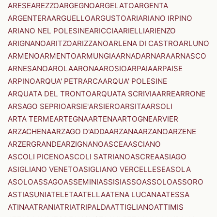
ARESE
AREZZO
ARGEGNO
ARGELATO
ARGENTA
ARGENTERA
ARGUELLO
ARGUSTO
ARI
ARIANO IRPINO
ARIANO NEL POLESINE
ARICCIA
ARIELLI
ARIENZO
ARIGNANO
ARITZO
ARIZZANO
ARLENA DI CASTRO
ARLUNO
ARMENO
ARMENTO
ARMUNGIA
ARNAD
ARNARA
ARNASCO
ARNESANO
AROLA
ARONA
AROSIO
ARPAIA
ARPAISE
ARPINO
ARQUA' PETRARCA
ARQUA' POLESINE
ARQUATA DEL TRONTO
ARQUATA SCRIVIA
ARRE
ARRONE
ARSAGO SEPRIO
ARSIE'
ARSIERO
ARSITA
ARSOLI
ARTA TERME
ARTEGNA
ARTENA
ARTOGNE
ARVIER
ARZACHENA
ARZAGO D'ADDA
ARZANA
ARZANO
ARZENE
ARZERGRANDE
ARZIGNANO
ASCEA
ASCIANO
ASCOLI PICENO
ASCOLI SATRIANO
ASCREA
ASIAGO
ASIGLIANO VENETO
ASIGLIANO VERCELLESE
ASOLA
ASOLO
ASSAGO
ASSEMINI
ASSISI
ASSO
ASSOLO
ASSORO
ASTI
ASUNI
ATELETA
ATELLA
ATENA LUCANA
ATESSA
ATINA
ATRANI
ATRI
ATRIPALDA
ATTIGLIANO
ATTIMIS