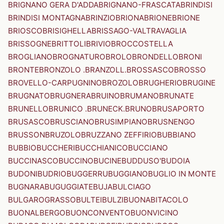
BRIGNANO GERA D'ADDA
BRIGNANO-FRASCATA
BRINDISI
BRINDISI MONTAGNA
BRINZIO
BRIONA
BRIONE
BRIONE
BRIOSCO
BRISIGHELLA
BRISSAGO-VALTRAVAGLIA
BRISSOGNE
BRITTOLI
BRIVIO
BROCCOSTELLA
BROGLIANO
BROGNATURO
BROLO
BRONDELLO
BRONI
BRONTE
BRONZOLO .BRANZOLL.
BROSSASCO
BROSSO
BROVELLO-CARPUGNINO
BROZOLO
BRUGHERIO
BRUGINE
BRUGNATO
BRUGNERA
BRUINO
BRUMANO
BRUNATE
BRUNELLO
BRUNICO .BRUNECK.
BRUNO
BRUSAPORTO
BRUSASCO
BRUSCIANO
BRUSIMPIANO
BRUSNENGO
BRUSSON
BRUZOLO
BRUZZANO ZEFFIRIO
BUBBIANO
BUBBIO
BUCCHERI
BUCCHIANICO
BUCCIANO
BUCCINASCO
BUCCINO
BUCINE
BUDDUSO'
BUDOIA
BUDONI
BUDRIO
BUGGERRU
BUGGIANO
BUGLIO IN MONTE
BUGNARA
BUGUGGIATE
BUJA
BULCIAGO
BULGAROGRASSO
BULTEI
BULZI
BUONABITACOLO
BUONALBERGO
BUONCONVENTO
BUONVICINO