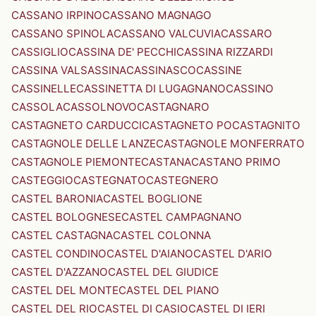
CASSANO IRPINO
CASSANO MAGNAGO
CASSANO SPINOLA
CASSANO VALCUVIA
CASSARO
CASSIGLIO
CASSINA DE' PECCHI
CASSINA RIZZARDI
CASSINA VALSASSINA
CASSINASCO
CASSINE
CASSINELLE
CASSINETTA DI LUGAGNANO
CASSINO
CASSOLA
CASSOLNOVO
CASTAGNARO
CASTAGNETO CARDUCCI
CASTAGNETO PO
CASTAGNITO
CASTAGNOLE DELLE LANZE
CASTAGNOLE MONFERRATO
CASTAGNOLE PIEMONTE
CASTANA
CASTANO PRIMO
CASTEGGIO
CASTEGNATO
CASTEGNERO
CASTEL BARONIA
CASTEL BOGLIONE
CASTEL BOLOGNESE
CASTEL CAMPAGNANO
CASTEL CASTAGNA
CASTEL COLONNA
CASTEL CONDINO
CASTEL D'AIANO
CASTEL D'ARIO
CASTEL D'AZZANO
CASTEL DEL GIUDICE
CASTEL DEL MONTE
CASTEL DEL PIANO
CASTEL DEL RIO
CASTEL DI CASIO
CASTEL DI IERI