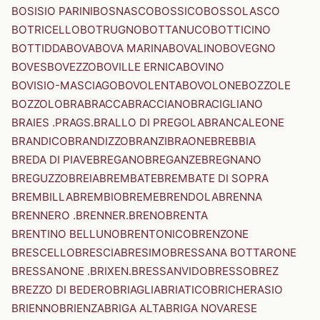
BOSISIO PARINI
BOSNASCO
BOSSICO
BOSSOLASCO
BOTRICELLO
BOTRUGNO
BOTTANUCO
BOTTICINO
BOTTIDDA
BOVA
BOVA MARINA
BOVALINO
BOVEGNO
BOVES
BOVEZZO
BOVILLE ERNICA
BOVINO
BOVISIO-MASCIAGO
BOVOLENTA
BOVOLONE
BOZZOLE
BOZZOLO
BRA
BRACCA
BRACCIANO
BRACIGLIANO
BRAIES .PRAGS.
BRALLO DI PREGOLA
BRANCALEONE
BRANDICO
BRANDIZZO
BRANZI
BRAONE
BREBBIA
BREDA DI PIAVE
BREGANO
BREGANZE
BREGNANO
BREGUZZO
BREIA
BREMBATE
BREMBATE DI SOPRA
BREMBILLA
BREMBIO
BREME
BRENDOLA
BRENNA
BRENNERO .BRENNER.
BRENO
BRENTA
BRENTINO BELLUNO
BRENTONICO
BRENZONE
BRESCELLO
BRESCIA
BRESIMO
BRESSANA BOTTARONE
BRESSANONE .BRIXEN.
BRESSANVIDO
BRESSO
BREZ
BREZZO DI BEDERO
BRIAGLIA
BRIATICO
BRICHERASIO
BRIENNO
BRIENZA
BRIGA ALTA
BRIGA NOVARESE