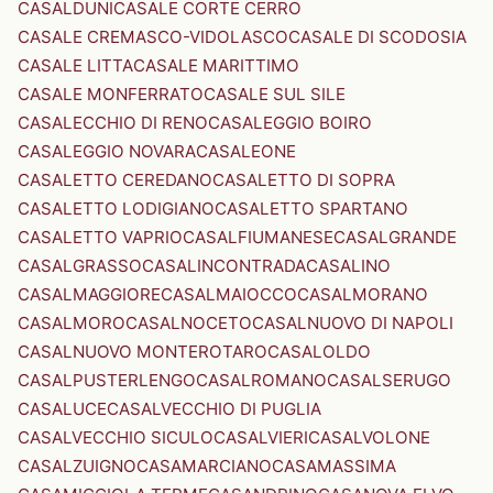
CASALDUNI
CASALE CORTE CERRO
CASALE CREMASCO-VIDOLASCO
CASALE DI SCODOSIA
CASALE LITTA
CASALE MARITTIMO
CASALE MONFERRATO
CASALE SUL SILE
CASALECCHIO DI RENO
CASALEGGIO BOIRO
CASALEGGIO NOVARA
CASALEONE
CASALETTO CEREDANO
CASALETTO DI SOPRA
CASALETTO LODIGIANO
CASALETTO SPARTANO
CASALETTO VAPRIO
CASALFIUMANESE
CASALGRANDE
CASALGRASSO
CASALINCONTRADA
CASALINO
CASALMAGGIORE
CASALMAIOCCO
CASALMORANO
CASALMORO
CASALNOCETO
CASALNUOVO DI NAPOLI
CASALNUOVO MONTEROTARO
CASALOLDO
CASALPUSTERLENGO
CASALROMANO
CASALSERUGO
CASALUCE
CASALVECCHIO DI PUGLIA
CASALVECCHIO SICULO
CASALVIERI
CASALVOLONE
CASALZUIGNO
CASAMARCIANO
CASAMASSIMA