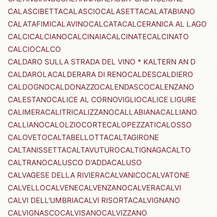
CALASCIBETTA
CALASCIO
CALASETTA
CALATABIANO
CALATAFIMI
CALAVINO
CALCATA
CALCERANICA AL LAGO
CALCI
CALCIANO
CALCINAIA
CALCINATE
CALCINATO
CALCIO
CALCO
CALDARO SULLA STRADA DEL VINO * KALTERN AN D
CALDAROLA
CALDERARA DI RENO
CALDES
CALDIERO
CALDOGNO
CALDONAZZO
CALENDASCO
CALENZANO
CALESTANO
CALICE AL CORNOVIGLIO
CALICE LIGURE
CALIMERA
CALITRI
CALIZZANO
CALLABIANA
CALLIANO
CALLIANO
CALOLZIOCORTE
CALOPEZZATI
CALOSSO
CALOVETO
CALTABELLOTTA
CALTAGIRONE
CALTANISSETTA
CALTAVUTURO
CALTIGNAGA
CALTO
CALTRANO
CALUSCO D'ADDA
CALUSO
CALVAGESE DELLA RIVIERA
CALVANICO
CALVATONE
CALVELLO
CALVENE
CALVENZANO
CALVERA
CALVI
CALVI DELL'UMBRIA
CALVI RISORTA
CALVIGNANO
CALVIGNASCO
CALVISANO
CALVIZZANO