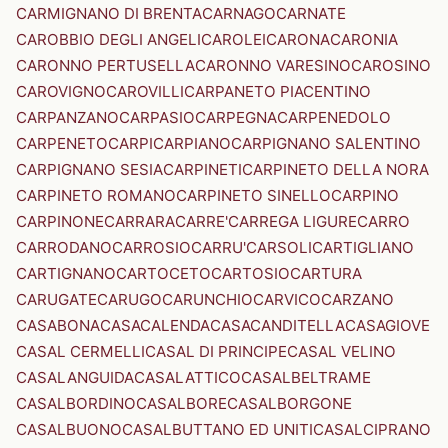
CARMIGNANO DI BRENTA
CARNAGO
CARNATE
CAROBBIO DEGLI ANGELI
CAROLEI
CARONA
CARONIA
CARONNO PERTUSELLA
CARONNO VARESINO
CAROSINO
CAROVIGNO
CAROVILLI
CARPANETO PIACENTINO
CARPANZANO
CARPASIO
CARPEGNA
CARPENEDOLO
CARPENETO
CARPI
CARPIANO
CARPIGNANO SALENTINO
CARPIGNANO SESIA
CARPINETI
CARPINETO DELLA NORA
CARPINETO ROMANO
CARPINETO SINELLO
CARPINO
CARPINONE
CARRARA
CARRE'
CARREGA LIGURE
CARRO
CARRODANO
CARROSIO
CARRU'
CARSOLI
CARTIGLIANO
CARTIGNANO
CARTOCETO
CARTOSIO
CARTURA
CARUGATE
CARUGO
CARUNCHIO
CARVICO
CARZANO
CASABONA
CASACALENDA
CASACANDITELLA
CASAGIOVE
CASAL CERMELLI
CASAL DI PRINCIPE
CASAL VELINO
CASALANGUIDA
CASALATTICO
CASALBELTRAME
CASALBORDINO
CASALBORE
CASALBORGONE
CASALBUONO
CASALBUTTANO ED UNITI
CASALCIPRANO