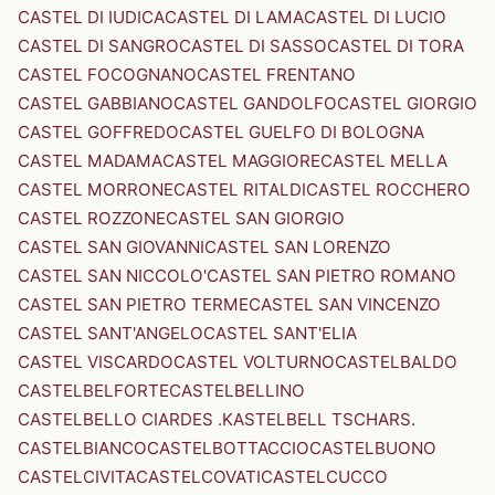
CASTEL DI IUDICA
CASTEL DI LAMA
CASTEL DI LUCIO
CASTEL DI SANGRO
CASTEL DI SASSO
CASTEL DI TORA
CASTEL FOCOGNANO
CASTEL FRENTANO
CASTEL GABBIANO
CASTEL GANDOLFO
CASTEL GIORGIO
CASTEL GOFFREDO
CASTEL GUELFO DI BOLOGNA
CASTEL MADAMA
CASTEL MAGGIORE
CASTEL MELLA
CASTEL MORRONE
CASTEL RITALDI
CASTEL ROCCHERO
CASTEL ROZZONE
CASTEL SAN GIORGIO
CASTEL SAN GIOVANNI
CASTEL SAN LORENZO
CASTEL SAN NICCOLO'
CASTEL SAN PIETRO ROMANO
CASTEL SAN PIETRO TERME
CASTEL SAN VINCENZO
CASTEL SANT'ANGELO
CASTEL SANT'ELIA
CASTEL VISCARDO
CASTEL VOLTURNO
CASTELBALDO
CASTELBELFORTE
CASTELBELLINO
CASTELBELLO CIARDES .KASTELBELL TSCHARS.
CASTELBIANCO
CASTELBOTTACCIO
CASTELBUONO
CASTELCIVITA
CASTELCOVATI
CASTELCUCCO