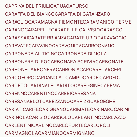
CAPRIVA DEL FRIULI
CAPUA
CAPURSO
CARAFFA DEL BIANCO
CARAFFA DI CATANZARO
CARAGLIO
CARAMAGNA PIEMONTE
CARAMANICO TERME
CARANO
CARAPELLE
CARAPELLE CALVISIO
CARASCO
CARASSAI
CARATE BRIANZA
CARATE URIO
CARAVAGGIO
CARAVATE
CARAVINO
CARAVONICA
CARBOGNANO
CARBONARA AL TICINO
CARBONARA DI NOLA
CARBONARA DI PO
CARBONARA SCRIVIA
CARBONATE
CARBONE
CARBONERA
CARBONIA
CARCARE
CARCERI
CARCOFORO
CARDANO AL CAMPO
CARDE'
CARDEDU
CARDETO
CARDINALE
CARDITO
CAREGGINE
CAREMA
CARENNO
CARENTINO
CARERI
CARESANA
CARESANABLOT
CAREZZANO
CARFIZZI
CARGEGHE
CARIATI
CARIFE
CARIGNANO
CARIMATE
CARINARO
CARINI
CARINOLA
CARISIO
CARISOLO
CARLANTINO
CARLAZZO
CARLENTINI
CARLINO
CARLOFORTE
CARLOPOLI
CARMAGNOLA
CARMIANO
CARMIGNANO