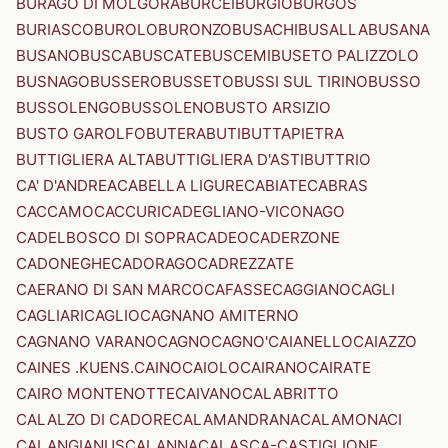
BURAGO DI MOLGORA
BURCEI
BURGIO
BURGOS
BURIASCO
BUROLO
BURONZO
BUSACHI
BUSALLA
BUSANA
BUSANO
BUSCA
BUSCATE
BUSCEMI
BUSETO PALIZZOLO
BUSNAGO
BUSSERO
BUSSETO
BUSSI SUL TIRINO
BUSSO
BUSSOLENGO
BUSSOLENO
BUSTO ARSIZIO
BUSTO GAROLFO
BUTERA
BUTI
BUTTAPIETRA
BUTTIGLIERA ALTA
BUTTIGLIERA D'ASTI
BUTTRIO
CA' D'ANDREA
CABELLA LIGURE
CABIATE
CABRAS
CACCAMO
CACCURI
CADEGLIANO-VICONAGO
CADELBOSCO DI SOPRA
CADEO
CADERZONE
CADONEGHE
CADORAGO
CADREZZATE
CAERANO DI SAN MARCO
CAFASSE
CAGGIANO
CAGLI
CAGLIARI
CAGLIO
CAGNANO AMITERNO
CAGNANO VARANO
CAGNO
CAGNO'
CAIANELLO
CAIAZZO
CAINES .KUENS.
CAINO
CAIOLO
CAIRANO
CAIRATE
CAIRO MONTENOTTE
CAIVANO
CALABRITTO
CALALZO DI CADORE
CALAMANDRANA
CALAMONACI
CALANGIANUS
CALANNA
CALASCA-CASTIGLIONE