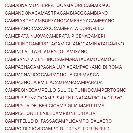
CAMAGNA MONFERRATO
CAMAIORE
CAMAIRAGO
CAMANDONA
CAMASTRA
CAMBIAGO
CAMBIANO
CAMBIASCA
CAMBURZANO
CAMERANA
CAMERANO
CAMERANO CASASCO
CAMERATA CORNELLO
CAMERATA NUOVA
CAMERATA PICENA
CAMERI
CAMERINO
CAMEROTA
CAMIGLIANO
CAMINATA
CAMINO
CAMINO AL TAGLIAMENTO
CAMISANO
CAMISANO VICENTINO
CAMMARATA
CAMO
CAMOGLI
CAMPAGNA
CAMPAGNA LUPIA
CAMPAGNANO DI ROMA
CAMPAGNATICO
CAMPAGNOLA CREMASCA
CAMPAGNOLA EMILIA
CAMPANA
CAMPARADA
CAMPEGINE
CAMPELLO SUL CLITUNNO
CAMPERTOGNO
CAMPI BISENZIO
CAMPI SALENTINA
CAMPIGLIA CERVO
CAMPIGLIA DEI BERICI
CAMPIGLIA MARITTIMA
CAMPIGLIONE FENILE
CAMPIONE D'ITALIA
CAMPITELLO DI FASSA
CAMPLI
CAMPO CALABRO
CAMPO DI GIOVE
CAMPO DI TRENS .FREIENFELD.