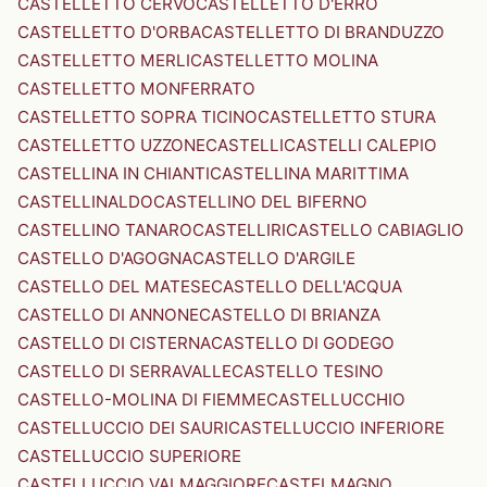
CASTELLETTO CERVO
CASTELLETTO D'ERRO
CASTELLETTO D'ORBA
CASTELLETTO DI BRANDUZZO
CASTELLETTO MERLI
CASTELLETTO MOLINA
CASTELLETTO MONFERRATO
CASTELLETTO SOPRA TICINO
CASTELLETTO STURA
CASTELLETTO UZZONE
CASTELLI
CASTELLI CALEPIO
CASTELLINA IN CHIANTI
CASTELLINA MARITTIMA
CASTELLINALDO
CASTELLINO DEL BIFERNO
CASTELLINO TANARO
CASTELLIRI
CASTELLO CABIAGLIO
CASTELLO D'AGOGNA
CASTELLO D'ARGILE
CASTELLO DEL MATESE
CASTELLO DELL'ACQUA
CASTELLO DI ANNONE
CASTELLO DI BRIANZA
CASTELLO DI CISTERNA
CASTELLO DI GODEGO
CASTELLO DI SERRAVALLE
CASTELLO TESINO
CASTELLO-MOLINA DI FIEMME
CASTELLUCCHIO
CASTELLUCCIO DEI SAURI
CASTELLUCCIO INFERIORE
CASTELLUCCIO SUPERIORE
CASTELLUCCIO VALMAGGIORE
CASTELMAGNO