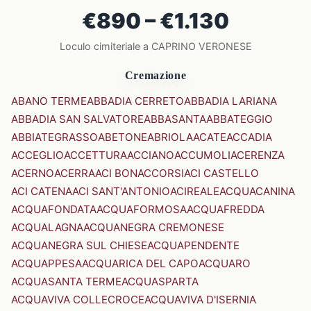
€890 – €1.130
Loculo cimiteriale a CAPRINO VERONESE
Cremazione
ABANO TERME
ABBADIA CERRETO
ABBADIA LARIANA
ABBADIA SAN SALVATORE
ABBASANTA
ABBATEGGIO
ABBIATEGRASSO
ABETONE
ABRIOLA
ACATE
ACCADIA
ACCEGLIO
ACCETTURA
ACCIANO
ACCUMOLI
ACERENZA
ACERNO
ACERRA
ACI BONACCORSI
ACI CASTELLO
ACI CATENA
ACI SANT'ANTONIO
ACIREALE
ACQUACANINA
ACQUAFONDATA
ACQUAFORMOSA
ACQUAFREDDA
ACQUALAGNA
ACQUANEGRA CREMONESE
ACQUANEGRA SUL CHIESE
ACQUAPENDENTE
ACQUAPPESA
ACQUARICA DEL CAPO
ACQUARO
ACQUASANTA TERME
ACQUASPARTA
ACQUAVIVA COLLECROCE
ACQUAVIVA D'ISERNIA