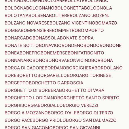
BOLANO
BOLBENO
BOLGARE
BOLLATE
BOLLENGO
BOLOGNA
BOLOGNANO
BOLOGNETTA
BOLOGNOLA
BOLOTANA
BOLSENA
BOLTIERE
BOLZANO .BOZEN.
BOLZANO NOVARESE
BOLZANO VICENTINO
BOMARZO
BOMBA
BOMPENSIERE
BOMPIETRO
BOMPORTO
BONARCADO
BONASSOLA
BONATE SOPRA
BONATE SOTTO
BONAVIGO
BONDENO
BONDO
BONDONE
BONEA
BONEFRO
BONEMERSE
BONIFATI
BONITO
BONNANARO
BONO
BONORVA
BONVICINO
BORBONA
BORCA DI CADORE
BORDANO
BORDIGHERA
BORDOLANO
BORE
BORETTO
BORGARELLO
BORGARO TORINESE
BORGETTO
BORGHETTO D'ARROSCIA
BORGHETTO DI BORBERA
BORGHETTO DI VARA
BORGHETTO LODIGIANO
BORGHETTO SANTO SPIRITO
BORGHI
BORGIA
BORGIALLO
BORGIO VEREZZI
BORGO A MOZZANO
BORGO D'ALE
BORGO DI TERZO
BORGO PACE
BORGO PRIOLO
BORGO SAN DALMAZZO
BORGO SAN GIACOMO
BORGO SAN GIOVANNI