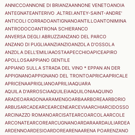
ANNICCO
ANNONE DI BRIANZA
ANNONE VENETO
ANOIA
ANTEGNATE
ANTERIVO .ALTREI.
ANTEY-SAINT-ANDRE'
ANTICOLI CORRADO
ANTIGNANO
ANTILLO
ANTONIMINA
ANTRODOCO
ANTRONA SCHIERANCO
ANVERSA DEGLI ABRUZZI
ANZANO DEL PARCO
ANZANO DI PUGLIA
ANZI
ANZIO
ANZOLA D'OSSOLA
ANZOLA DELL'EMILIA
AOSTA
APECCHIO
APICE
APIRO
APOLLOSA
APPIANO GENTILE
APPIANO SULLA STRADA DEL VINO * EPPAN AN DER
APPIGNANO
APPIGNANO DEL TRONTO
APRICA
APRICALE
APRICENA
APRIGLIANO
APRILIA
AQUARA
AQUILA D'ARROSCIA
AQUILEIA
AQUILONIA
AQUINO
ARADEO
ARAGONA
ARAMENGO
ARBA
ARBOREA
ARBORIO
ARBUS
ARCADE
ARCE
ARCENE
ARCEVIA
ARCHI
ARCIDOSSO
ARCINAZZO ROMANO
ARCISATE
ARCO
ARCOLA
ARCOLE
ARCONATE
ARCORE
ARCUGNANO
ARDARA
ARDAULI
ARDEA
ARDENNO
ARDESIO
ARDORE
ARENA
ARENA PO
ARENZANO