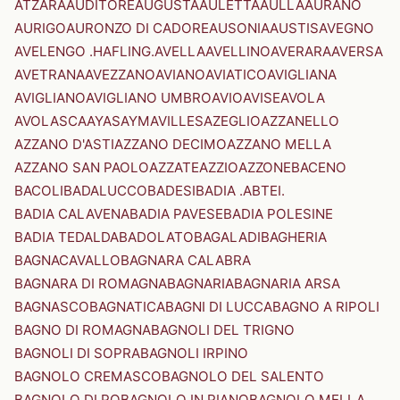
ATZARA
AUDITORE
AUGUSTA
AULETTA
AULLA
AURANO
AURIGO
AURONZO DI CADORE
AUSONIA
AUSTIS
AVEGNO
AVELENGO .HAFLING.
AVELLA
AVELLINO
AVERARA
AVERSA
AVETRANA
AVEZZANO
AVIANO
AVIATICO
AVIGLIANA
AVIGLIANO
AVIGLIANO UMBRO
AVIO
AVISE
AVOLA
AVOLASCA
AYAS
AYMAVILLES
AZEGLIO
AZZANELLO
AZZANO D'ASTI
AZZANO DECIMO
AZZANO MELLA
AZZANO SAN PAOLO
AZZATE
AZZIO
AZZONE
BACENO
BACOLI
BADALUCCO
BADESI
BADIA .ABTEI.
BADIA CALAVENA
BADIA PAVESE
BADIA POLESINE
BADIA TEDALDA
BADOLATO
BAGALADI
BAGHERIA
BAGNACAVALLO
BAGNARA CALABRA
BAGNARA DI ROMAGNA
BAGNARIA
BAGNARIA ARSA
BAGNASCO
BAGNATICA
BAGNI DI LUCCA
BAGNO A RIPOLI
BAGNO DI ROMAGNA
BAGNOLI DEL TRIGNO
BAGNOLI DI SOPRA
BAGNOLI IRPINO
BAGNOLO CREMASCO
BAGNOLO DEL SALENTO
BAGNOLO DI PO
BAGNOLO IN PIANO
BAGNOLO MELLA