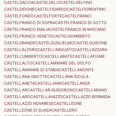
CASTELDACCIA
CASTELDELCI
CASTELDELFINO
CASTELDIDONE
CASTELFIDARDO
CASTELFIORENTINO
CASTELFONDO
CASTELFORTE
CASTELFRANCI
CASTELFRANCO DI SOPRA
CASTELFRANCO DI SOTTO
CASTELFRANCO EMILIA
CASTELFRANCO IN MISCANO
CASTELFRANCO VENETO
CASTELGOMBERTO
CASTELGRANDE
CASTELGUGLIELMO
CASTELGUIDONE
CASTELL'ALFERO
CASTELL'ARQUATO
CASTELL'AZZARA
CASTELL'UMBERTO
CASTELLABATE
CASTELLAFIUME
CASTELLALTO
CASTELLAMMARE DEL GOLFO
CASTELLAMMARE DI STABIA
CASTELLAMONTE
CASTELLANA GROTTE
CASTELLANA SICULA
CASTELLANETA
CASTELLANIA
CASTELLANZA
CASTELLAR
CASTELLAR GUIDOBONO
CASTELLARANO
CASTELLARO
CASTELLAVAZZO
CASTELLAZZO BORMIDA
CASTELLAZZO NOVARESE
CASTELLEONE
CASTELLEONE DI SUASA
CASTELLERO