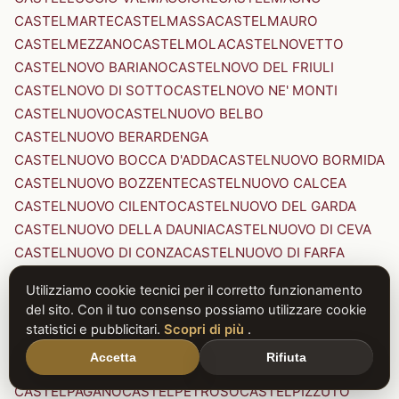
CASTELMARTE
CASTELMASSA
CASTELMAURO
CASTELMEZZANO
CASTELMOLA
CASTELNOVETTO
CASTELNOVO BARIANO
CASTELNOVO DEL FRIULI
CASTELNOVO DI SOTTO
CASTELNOVO NE' MONTI
CASTELNUOVO
CASTELNUOVO BELBO
CASTELNUOVO BERARDENGA
CASTELNUOVO BOCCA D'ADDA
CASTELNUOVO BORMIDA
CASTELNUOVO BOZZENTE
CASTELNUOVO CALCEA
CASTELNUOVO CILENTO
CASTELNUOVO DEL GARDA
CASTELNUOVO DELLA DAUNIA
CASTELNUOVO DI CEVA
CASTELNUOVO DI CONZA
CASTELNUOVO DI FARFA
CASTELNUOVO DI GARFAGNANA
Utilizziamo cookie tecnici per il corretto funzionamento
CASTELNUOVO DI PORTO
CASTELNUOVO DON BOSCO
del sito. Con il tuo consenso possiamo utilizzare cookie
CASTELNUOVO MAGRA
CASTELNUOVO NIGRA
statistici e pubblicitari.
Scopri di più
.
CASTELNUOVO PARANO
CASTELNUOVO RANGONE
Accetta
Rifiuta
CASTELNUOVO SCRIVIA
CASTELNUOVO VAL DI CECINA
CASTELPAGANO
CASTELPETROSO
CASTELPIZZUTO