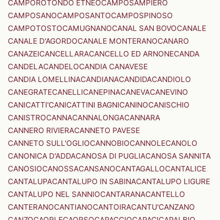
CAMPOROTONDO ETNEO
CAMPOSAMPIERO
CAMPOSANO
CAMPOSANTO
CAMPOSPINOSO
CAMPOTOSTO
CAMUGNANO
CANAL SAN BOVO
CANALE
CANALE D'AGORDO
CANALE MONTERANO
CANARO
CANAZEI
CANCELLARA
CANCELLO ED ARNONE
CANDA
CANDELA
CANDELO
CANDIA CANAVESE
CANDIA LOMELLINA
CANDIANA
CANDIDA
CANDIOLO
CANEGRATE
CANELLI
CANEPINA
CANEVA
CANEVINO
CANICATTI'
CANICATTINI BAGNI
CANINO
CANISCHIO
CANISTRO
CANNA
CANNALONGA
CANNARA
CANNERO RIVIERA
CANNETO PAVESE
CANNETO SULL'OGLIO
CANNOBIO
CANNOLE
CANOLO
CANONICA D'ADDA
CANOSA DI PUGLIA
CANOSA SANNITA
CANOSIO
CANOSSA
CANSANO
CANTAGALLO
CANTALICE
CANTALUPA
CANTALUPO IN SABINA
CANTALUPO LIGURE
CANTALUPO NEL SANNIO
CANTARANA
CANTELLO
CANTERANO
CANTIANO
CANTOIRA
CANTU'
CANZANO
CANZO
CAORLE
CAORSO
CAPACCIO
CAPACI
CAPALBIO