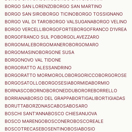
BORGO SAN LORENZO
BORGO SAN MARTINO
BORGO SAN SIRO
BORGO TICINO
BORGO TOSSIGNANO
BORGO VAL DI TARO
BORGO VALSUGANA
BORGO VELINO
BORGO VERCELLI
BORGOFORTE
BORGOFRANCO D'IVREA
BORGOFRANCO SUL PO
BORGOLAVEZZARO
BORGOMALE
BORGOMANERO
BORGOMARO
BORGOMASINO
BORGONE SUSA
BORGONOVO VAL TIDONE
BORGORATTO ALESSANDRINO
BORGORATTO MORMOROLO
BORGORICCO
BORGOROSE
BORGOSATOLLO
BORGOSESIA
BORMIDA
BORMIO
BORNASCO
BORNO
BORONEDDU
BORORE
BORRELLO
BORRIANA
BORSO DEL GRAPPA
BORTIGALI
BORTIGIADAS
BORUTTA
BORZONASCA
BOSA
BOSARO
BOSCHI SANT'ANNA
BOSCO CHIESANUOVA
BOSCO MARENGO
BOSCONERO
BOSCOREALE
BOSCOTRECASE
BOSENTINO
BOSIA
BOSIO