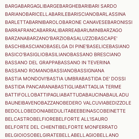
BARGA
BARGAGLI
BARGE
BARGHE
BARI
BARI SARDO
BARIANO
BARICELLA
BARILE
BARISCIANO
BARLASSINA
BARLETTA
BARNI
BAROLO
BARONE CANAVESE
BARONISSI
BARRAFRANCA
BARRALI
BARREA
BARUMINI
BARZAGO
BARZANA
BARZANO'
BARZIO
BASALUZZO
BASCAPE'
BASCHI
BASCIANO
BASELGA DI PINE'
BASELICE
BASIANO
BASICO'
BASIGLIO
BASILIANO
BASSANO BRESCIANO
BASSANO DEL GRAPPA
BASSANO IN TEVERINA
BASSANO ROMANO
BASSIANO
BASSIGNANA
BASTIA MONDOVI'
BASTIA UMBRA
BASTIDA DE' DOSSI
BASTIDA PANCARANA
BASTIGLIA
BATTAGLIA TERME
BATTIFOLLO
BATTIPAGLIA
BATTUDA
BAUCINA
BAULADU
BAUNEI
BAVENO
BAZZANO
BEDERO VALCUVIA
BEDIZZOLE
BEDOLLO
BEDONIA
BEDULITA
BEE
BEINASCO
BEINETTE
BELCASTRO
BELFIORE
BELFORTE ALL'ISAURO
BELFORTE DEL CHIENTI
BELFORTE MONFERRATO
BELGIOIOSO
BELGIRATE
BELLA
BELLAGIO
BELLANO