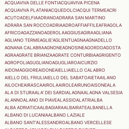
ACQUAVIVA DELLE FONTI
ACQUAVIVA PICENA
ACQUAVIVA PLATANI
ACQUEDOLCI
ACQUI TERME
ACRI
ACUTO
ADELFIA
ADRANO
ADRARA SAN MARTINO
ADRARA SAN ROCCO
ADRIA
ADRO
AFFI
AFFILE
AFRAGOLA
AFRICO
AGAZZANO
AGEROLA
AGGIUS
AGIRA
AGLIANA
AGLIANO TERME
AGLIE'
AGLIENTU
AGNA
AGNADELLO
AGNANA CALABRA
AGNONE
AGNOSINE
AGORDO
AGOSTA
AGRA
AGRATE BRIANZA
AGRATE CONTURBIA
AGRIGENTO
AGROPOLI
AGUGLIANO
AGUGLIARO
AICURZIO
AIDOMAGGIORE
AIDONE
AIELLI
AIELLO CALABRO
AIELLO DEL FRIULI
AIELLO DEL SABATO
AIETA
AILANO
AILOCHE
AIRASCA
AIROLA
AIROLE
AIRUNO
AISONE
ALA
ALA DI STURA
ALA' DEI SARDI
ALAGNA
ALAGNA VALSESIA
ALANNO
ALANO DI PIAVE
ALASSIO
ALATRI
ALBA
ALBA ADRIATICA
ALBAGIARA
ALBAIRATE
ALBANELLA
ALBANO DI LUCANIA
ALBANO LAZIALE
ALBANO SANT'ALESSANDRO
ALBANO VERCELLESE