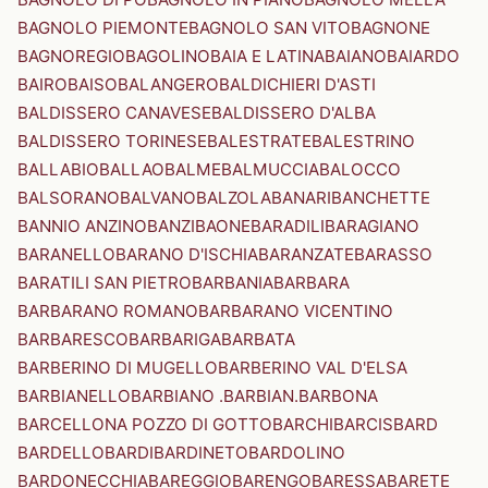
BAGNOLO PIEMONTE
BAGNOLO SAN VITO
BAGNONE
BAGNOREGIO
BAGOLINO
BAIA E LATINA
BAIANO
BAIARDO
BAIRO
BAISO
BALANGERO
BALDICHIERI D'ASTI
BALDISSERO CANAVESE
BALDISSERO D'ALBA
BALDISSERO TORINESE
BALESTRATE
BALESTRINO
BALLABIO
BALLAO
BALME
BALMUCCIA
BALOCCO
BALSORANO
BALVANO
BALZOLA
BANARI
BANCHETTE
BANNIO ANZINO
BANZI
BAONE
BARADILI
BARAGIANO
BARANELLO
BARANO D'ISCHIA
BARANZATE
BARASSO
BARATILI SAN PIETRO
BARBANIA
BARBARA
BARBARANO ROMANO
BARBARANO VICENTINO
BARBARESCO
BARBARIGA
BARBATA
BARBERINO DI MUGELLO
BARBERINO VAL D'ELSA
BARBIANELLO
BARBIANO .BARBIAN.
BARBONA
BARCELLONA POZZO DI GOTTO
BARCHI
BARCIS
BARD
BARDELLO
BARDI
BARDINETO
BARDOLINO
BARDONECCHIA
BAREGGIO
BARENGO
BARESSA
BARETE