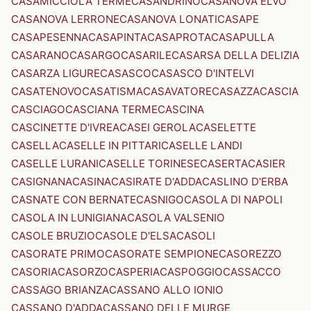
CASAMICCIOLA TERME
CASANDRINO
CASANOVA ELVO
CASANOVA LERRONE
CASANOVA LONATI
CASAPE
CASAPESENNA
CASAPINTA
CASAPROTA
CASAPULLA
CASARANO
CASARGO
CASARILE
CASARSA DELLA DELIZIA
CASARZA LIGURE
CASASCO
CASASCO D'INTELVI
CASATENOVO
CASATISMA
CASAVATORE
CASAZZA
CASCIA
CASCIAGO
CASCIANA TERME
CASCINA
CASCINETTE D'IVREA
CASEI GEROLA
CASELETTE
CASELLA
CASELLE IN PITTARI
CASELLE LANDI
CASELLE LURANI
CASELLE TORINESE
CASERTA
CASIER
CASIGNANA
CASINA
CASIRATE D'ADDA
CASLINO D'ERBA
CASNATE CON BERNATE
CASNIGO
CASOLA DI NAPOLI
CASOLA IN LUNIGIANA
CASOLA VALSENIO
CASOLE BRUZIO
CASOLE D'ELSA
CASOLI
CASORATE PRIMO
CASORATE SEMPIONE
CASOREZZO
CASORIA
CASORZO
CASPERIA
CASPOGGIO
CASSACCO
CASSAGO BRIANZA
CASSANO ALLO IONIO
CASSANO D'ADDA
CASSANO DELLE MURGE