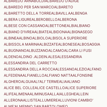
ALBAREDO ARNABOLDI
ALBAREDO D'ADIGE
ALBAREDO PER SAN MARCO
ALBARETO
ALBARETTO DELLA TORRE
ALBAVILLA
ALBENGA
ALBERA LIGURE
ALBEROBELLO
ALBERONA
ALBESE CON CASSANO
ALBETTONE
ALBI
ALBIANO
ALBIANO D'IVREA
ALBIATE
ALBIDONA
ALBIGNASEGO
ALBINEA
ALBINO
ALBIOLO
ALBISOLA SUPERIORE
ALBISSOLA MARINA
ALBIZZATE
ALBONESE
ALBOSAGGIA
ALBUGNANO
ALBUZZANO
ALCAMO
ALCARA LI FUSI
ALDENO
ALDINO .ALDEIN.
ALES
ALESSANDRIA
ALESSANDRIA DEL CARRETTO
ALESSANDRIA DELLA ROCCA
ALESSANO
ALEZIO
ALFANO
ALFEDENA
ALFIANELLO
ALFIANO NATTA
ALFONSINE
ALGHERO
ALGUA
ALI'
ALI' TERME
ALIA
ALIANO
ALICE BEL COLLE
ALICE CASTELLO
ALICE SUPERIORE
ALIFE
ALIMENA
ALIMINUSA
ALLAI
ALLEGHE
ALLEIN
ALLERONA
ALLISTE
ALLUMIERE
ALLUVIONI CAMBIO'
ALME'
ALMENNO SAN BARTOLOMEO