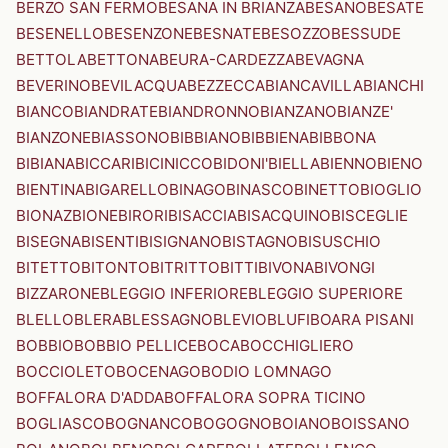
BERZO SAN FERMO
BESANA IN BRIANZA
BESANO
BESATE
BESENELLO
BESENZONE
BESNATE
BESOZZO
BESSUDE
BETTOLA
BETTONA
BEURA-CARDEZZA
BEVAGNA
BEVERINO
BEVILACQUA
BEZZECCA
BIANCAVILLA
BIANCHI
BIANCO
BIANDRATE
BIANDRONNO
BIANZANO
BIANZE'
BIANZONE
BIASSONO
BIBBIANO
BIBBIENA
BIBBONA
BIBIANA
BICCARI
BICINICCO
BIDONI'
BIELLA
BIENNO
BIENO
BIENTINA
BIGARELLO
BINAGO
BINASCO
BINETTO
BIOGLIO
BIONAZ
BIONE
BIRORI
BISACCIA
BISACQUINO
BISCEGLIE
BISEGNA
BISENTI
BISIGNANO
BISTAGNO
BISUSCHIO
BITETTO
BITONTO
BITRITTO
BITTI
BIVONA
BIVONGI
BIZZARONE
BLEGGIO INFERIORE
BLEGGIO SUPERIORE
BLELLO
BLERA
BLESSAGNO
BLEVIO
BLUFI
BOARA PISANI
BOBBIO
BOBBIO PELLICE
BOCA
BOCCHIGLIERO
BOCCIOLETO
BOCENAGO
BODIO LOMNAGO
BOFFALORA D'ADDA
BOFFALORA SOPRA TICINO
BOGLIASCO
BOGNANCO
BOGOGNO
BOIANO
BOISSANO