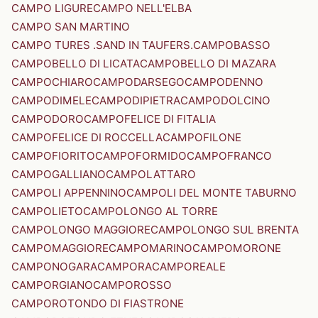
CAMPO LIGURE
CAMPO NELL'ELBA
CAMPO SAN MARTINO
CAMPO TURES .SAND IN TAUFERS.
CAMPOBASSO
CAMPOBELLO DI LICATA
CAMPOBELLO DI MAZARA
CAMPOCHIARO
CAMPODARSEGO
CAMPODENNO
CAMPODIMELE
CAMPODIPIETRA
CAMPODOLCINO
CAMPODORO
CAMPOFELICE DI FITALIA
CAMPOFELICE DI ROCCELLA
CAMPOFILONE
CAMPOFIORITO
CAMPOFORMIDO
CAMPOFRANCO
CAMPOGALLIANO
CAMPOLATTARO
CAMPOLI APPENNINO
CAMPOLI DEL MONTE TABURNO
CAMPOLIETO
CAMPOLONGO AL TORRE
CAMPOLONGO MAGGIORE
CAMPOLONGO SUL BRENTA
CAMPOMAGGIORE
CAMPOMARINO
CAMPOMORONE
CAMPONOGARA
CAMPORA
CAMPOREALE
CAMPORGIANO
CAMPOROSSO
CAMPOROTONDO DI FIASTRONE