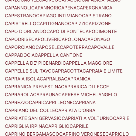
CAPANNOLI
CAPANNORI
CAPENA
CAPERGNANICA
CAPESTRANO
CAPIAGO INTIMIANO
CAPISTRANO
CAPISTRELLO
CAPITIGNANO
CAPIZZI
CAPIZZONE
CAPO D'ORLANDO
CAPO DI PONTE
CAPODIMONTE
CAPODRISE
CAPOLIVERI
CAPOLONA
CAPONAGO
CAPORCIANO
CAPOSELE
CAPOTERRA
CAPOVALLE
CAPPADOCIA
CAPPELLA CANTONE
CAPPELLA DE' PICENARDI
CAPPELLA MAGGIORE
CAPPELLE SUL TAVO
CAPRACOTTA
CAPRAIA E LIMITE
CAPRAIA ISOLA
CAPRALBA
CAPRANICA
CAPRANICA PRENESTINA
CAPRARICA DI LECCE
CAPRAROLA
CAPRAUNA
CAPRESE MICHELANGELO
CAPREZZO
CAPRI
CAPRI LEONE
CAPRIANA
CAPRIANO DEL COLLE
CAPRIATA D'ORBA
CAPRIATE SAN GERVASIO
CAPRIATI A VOLTURNO
CAPRIE
CAPRIGLIA IRPINA
CAPRIGLIO
CAPRILE
CAPRINO BERGAMASCO
CAPRINO VERONESE
CAPRIOLO