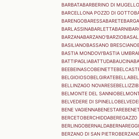
BARBATA
BARBERINO DI MUGELL
BARCELLONA POZZO DI GOTTO
B
BARENGO
BARESSA
BARETE
BARG
BARLASSINA
BARLETTA
BARNI
BAR
BARZANA
BARZANO'
BARZIO
BASAL
BASILIANO
BASSANO BRESCIANO
BASTIA MONDOVI'
BASTIA UMBRA
BATTIPAGLIA
BATTUDA
BAUCINA
B
BEE
BEINASCO
BEINETTE
BELCAST
BELGIOIOSO
BELGIRATE
BELLA
BEL
BELLINZAGO NOVARESE
BELLIZZI
B
BELMONTE DEL SANNIO
BELMONT
BELVEDERE DI SPINELLO
BELVEDE
BENE VAGIENNA
BENESTARE
BENE
BERCETO
BERCHIDDA
BEREGAZZO 
BERLINGO
BERNALDA
BERNAREGG
BERZANO DI SAN PIETRO
BERZANO