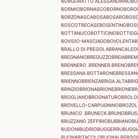
BORGORATTO ALESSANDRINO
BO
BORMIO
BORNASCO
BORNO
BORO
BORZONASCA
BOSA
BOSARO
BOSC
BOSCOTRECASE
BOSENTINO
BOSI
BOTTANUCO
BOTTICINO
BOTTIDD
BOVISIO-MASCIAGO
BOVOLENTA
B
BRALLO DI PREGOLA
BRANCALEO
BREGNANO
BREGUZZO
BREIA
BREM
BRENNERO .BRENNER.
BRENO
BRE
BRESSANA BOTTARONE
BRESSANO
BRIENNO
BRIENZA
BRIGA ALTA
BRI
BRINZIO
BRIONA
BRIONE
BRIONE
BR
BROGLIANO
BROGNATURO
BROLO
BROVELLO-CARPUGNINO
BROZO
BRUNICO .BRUNECK.
BRUNO
BRUS
BRUZZANO ZEFFIRIO
BUBBIANO
BU
BUDONI
BUDRIO
BUGGERRU
BUGGI
BUONABITACOLO
BUONALBERGO