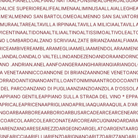
ENA
ALFIANELLO
ALFIANO NATTA
ALFONSINE
ALGHERO
ALGUA
A
O
ALICE SUPERIORE
ALIFE
ALIMENA
ALIMINUSA
ALLAI
ALLEGHE
LME'
ALMENNO SAN BARTOLOMEO
ALMENNO SAN SALVATOR
AMURA
ALTARE
ALTAVILLA IRPINA
ALTAVILLA MILICIA
ALTAVILL
VICENTINA
ALTIDONA
ALTILIA
ALTINO
ALTISSIMO
ALTIVOLE
ALT
NO LOMBARDO
ALZANO SCRIVIA
ALZATE BRIANZA
AMALFI
AMA
RICE
AMBIVERE
AMBLAR
AMEGLIA
AMELIA
AMENDOLARA
AMEN
LI
ANDALO
ANDALO VALTELLINO
ANDEZENO
ANDORA
ANDORNO
ANO .ANDRIAN.
ANELA
ANFO
ANGERA
ANGHIARI
ANGIARI
ANGOL
A VENETA
ANNICCO
ANNONE DI BRIANZA
ANNONE VENETO
AN
CORRADO
ANTIGNANO
ANTILLO
ANTONIMINA
ANTRODOCO
ANT
 DEL PARCO
ANZANO DI PUGLIA
ANZI
ANZIO
ANZOLA D'OSSOL
APPIANO GENTILE
APPIANO SULLA STRADA DEL VINO * EPPA
APRICALE
APRICENA
APRIGLIANO
APRILIA
AQUARA
AQUILA D'A
NGO
ARBA
ARBOREA
ARBORIO
ARBUS
ARCADE
ARCE
ARCENE
AR
RCO
ARCOLA
ARCOLE
ARCONATE
ARCORE
ARCUGNANO
ARDAR
O
ARENZANO
ARESE
AREZZO
ARGEGNO
ARGELATO
ARGENTA
ARG
SINE
ARICCIA
ARIELLI
ARIENZO
ARIGNANO
ARITZO
ARIZZANO
ARL