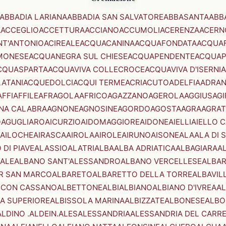
ABBADIA LARIANA
ABBADIA SAN SALVATORE
ABBASANTA
ABB
A
ACCEGLIO
ACCETTURA
ACCIANO
ACCUMOLI
ACERENZA
ACERN
NT'ANTONIO
ACIREALE
ACQUACANINA
ACQUAFONDATA
ACQUA
MONESE
ACQUANEGRA SUL CHIESE
ACQUAPENDENTE
ACQUAP
CQUASPARTA
ACQUAVIVA COLLECROCE
ACQUAVIVA D'ISERNIA
LATANI
ACQUEDOLCI
ACQUI TERME
ACRI
ACUTO
ADELFIA
ADRA
AFFI
AFFILE
AFRAGOLA
AFRICO
AGAZZANO
AGEROLA
AGGIUS
AGI
NA CALABRA
AGNONE
AGNOSINE
AGORDO
AGOSTA
AGRA
AGRAT
O
AGUGLIARO
AICURZIO
AIDOMAGGIORE
AIDONE
AIELLI
AIELLO 
AILOCHE
AIRASCA
AIROLA
AIROLE
AIRUNO
AISONE
ALA
ALA DI 
 DI PIAVE
ALASSIO
ALATRI
ALBA
ALBA ADRIATICA
ALBAGIARA
A
IALE
ALBANO SANT'ALESSANDRO
ALBANO VERCELLESE
ALBAR
R SAN MARCO
ALBARETO
ALBARETTO DELLA TORRE
ALBAVIL
 CON CASSANO
ALBETTONE
ALBI
ALBIANO
ALBIANO D'IVREA
AL
A SUPERIORE
ALBISSOLA MARINA
ALBIZZATE
ALBONESE
ALBO
ALDINO .ALDEIN.
ALES
ALESSANDRIA
ALESSANDRIA DEL CARR