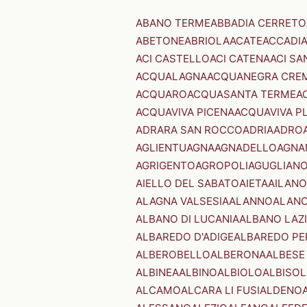
ABANO TERME
ABBADIA CERRETO
ABETONE
ABRIOLA
ACATE
ACCADI
ACI CASTELLO
ACI CATENA
ACI SA
ACQUALAGNA
ACQUANEGRA CRE
ACQUARO
ACQUASANTA TERME
A
ACQUAVIVA PICENA
ACQUAVIVA P
ADRARA SAN ROCCO
ADRIA
ADRO
AGLIENTU
AGNA
AGNADELLO
AGNA
AGRIGENTO
AGROPOLI
AGUGLIAN
AIELLO DEL SABATO
AIETA
AILANO
ALAGNA VALSESIA
ALANNO
ALANO
ALBANO DI LUCANIA
ALBANO LAZ
ALBAREDO D'ADIGE
ALBAREDO PE
ALBEROBELLO
ALBERONA
ALBESE
ALBINEA
ALBINO
ALBIOLO
ALBISOL
ALCAMO
ALCARA LI FUSI
ALDENO