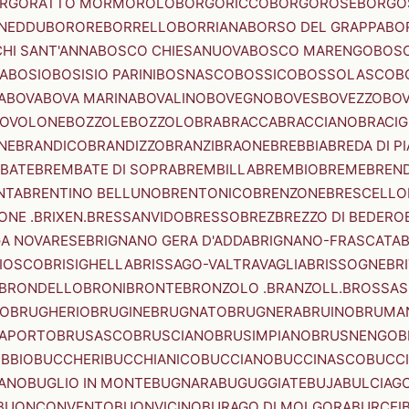
RGORATTO MORMOROLO
BORGORICCO
BORGOROSE
BORGO
NEDDU
BORORE
BORRELLO
BORRIANA
BORSO DEL GRAPPA
BO
HI SANT'ANNA
BOSCO CHIESANUOVA
BOSCO MARENGO
BOS
A
BOSIO
BOSISIO PARINI
BOSNASCO
BOSSICO
BOSSOLASCO
B
A
BOVA
BOVA MARINA
BOVALINO
BOVEGNO
BOVES
BOVEZZO
BOV
OVOLONE
BOZZOLE
BOZZOLO
BRA
BRACCA
BRACCIANO
BRACIG
NE
BRANDICO
BRANDIZZO
BRANZI
BRAONE
BREBBIA
BREDA DI P
BATE
BREMBATE DI SOPRA
BREMBILLA
BREMBIO
BREME
BREN
NTA
BRENTINO BELLUNO
BRENTONICO
BRENZONE
BRESCELLO
NE .BRIXEN.
BRESSANVIDO
BRESSO
BREZ
BREZZO DI BEDERO
GA NOVARESE
BRIGNANO GERA D'ADDA
BRIGNANO-FRASCATA
B
IOSCO
BRISIGHELLA
BRISSAGO-VALTRAVAGLIA
BRISSOGNE
BR
BRONDELLO
BRONI
BRONTE
BRONZOLO .BRANZOLL.
BROSSA
LO
BRUGHERIO
BRUGINE
BRUGNATO
BRUGNERA
BRUINO
BRUMA
APORTO
BRUSASCO
BRUSCIANO
BRUSIMPIANO
BRUSNENGO
B
BBIO
BUCCHERI
BUCCHIANICO
BUCCIANO
BUCCINASCO
BUCC
ANO
BUGLIO IN MONTE
BUGNARA
BUGUGGIATE
BUJA
BULCIAG
BUONCONVENTO
BUONVICINO
BURAGO DI MOLGORA
BURCEI