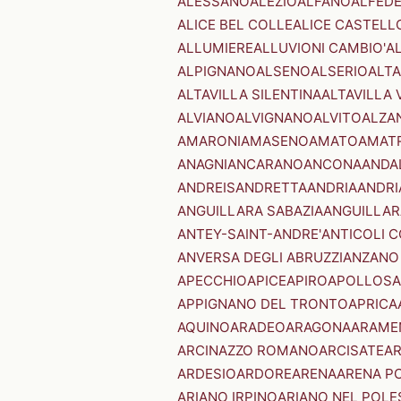
ALESSANO
ALEZIO
ALFANO
ALFED
ALICE BEL COLLE
ALICE CASTELL
ALLUMIERE
ALLUVIONI CAMBIO'
A
ALPIGNANO
ALSENO
ALSERIO
ALT
ALTAVILLA SILENTINA
ALTAVILLA 
ALVIANO
ALVIGNANO
ALVITO
ALZA
AMARONI
AMASENO
AMATO
AMAT
ANAGNI
ANCARANO
ANCONA
ANDA
ANDREIS
ANDRETTA
ANDRIA
ANDRI
ANGUILLARA SABAZIA
ANGUILLAR
ANTEY-SAINT-ANDRE'
ANTICOLI 
ANVERSA DEGLI ABRUZZI
ANZANO
APECCHIO
APICE
APIRO
APOLLOSA
APPIGNANO DEL TRONTO
APRICA
AQUINO
ARADEO
ARAGONA
ARAME
ARCINAZZO ROMANO
ARCISATE
A
ARDESIO
ARDORE
ARENA
ARENA P
ARIANO IRPINO
ARIANO NEL POLE