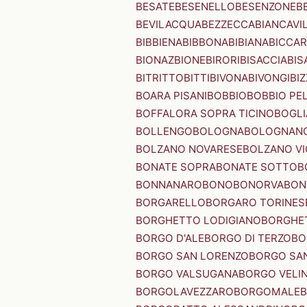
BESATE
BESENELLO
BESENZONE
B
BEVILACQUA
BEZZECCA
BIANCAVI
BIBBIENA
BIBBONA
BIBIANA
BICCAR
BIONAZ
BIONE
BIRORI
BISACCIA
BIS
BITRITTO
BITTI
BIVONA
BIVONGI
BI
BOARA PISANI
BOBBIO
BOBBIO PEL
BOFFALORA SOPRA TICINO
BOGL
BOLLENGO
BOLOGNA
BOLOGNAN
BOLZANO NOVARESE
BOLZANO VI
BONATE SOPRA
BONATE SOTTO
B
BONNANARO
BONO
BONORVA
BON
BORGARELLO
BORGARO TORINES
BORGHETTO LODIGIANO
BORGHET
BORGO D'ALE
BORGO DI TERZO
BO
BORGO SAN LORENZO
BORGO SA
BORGO VALSUGANA
BORGO VELI
BORGOLAVEZZARO
BORGOMALE