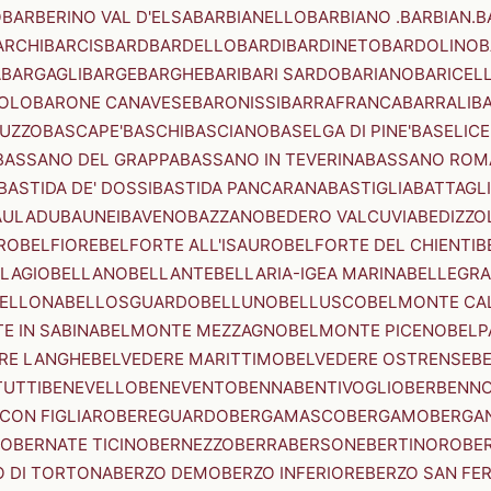
O
BARBERINO VAL D'ELSA
BARBIANELLO
BARBIANO .BARBIAN.
B
ARCHI
BARCIS
BARD
BARDELLO
BARDI
BARDINETO
BARDOLINO
B
A
BARGAGLI
BARGE
BARGHE
BARI
BARI SARDO
BARIANO
BARICEL
OLO
BARONE CANAVESE
BARONISSI
BARRAFRANCA
BARRALI
B
UZZO
BASCAPE'
BASCHI
BASCIANO
BASELGA DI PINE'
BASELICE
BASSANO DEL GRAPPA
BASSANO IN TEVERINA
BASSANO ROM
BASTIDA DE' DOSSI
BASTIDA PANCARANA
BASTIGLIA
BATTAGL
AULADU
BAUNEI
BAVENO
BAZZANO
BEDERO VALCUVIA
BEDIZZO
RO
BELFIORE
BELFORTE ALL'ISAURO
BELFORTE DEL CHIENTI
B
LAGIO
BELLANO
BELLANTE
BELLARIA-IGEA MARINA
BELLEGRA
ELLONA
BELLOSGUARDO
BELLUNO
BELLUSCO
BELMONTE CA
E IN SABINA
BELMONTE MEZZAGNO
BELMONTE PICENO
BELP
RE LANGHE
BELVEDERE MARITTIMO
BELVEDERE OSTRENSE
B
TUTTI
BENEVELLO
BENEVENTO
BENNA
BENTIVOGLIO
BERBENN
CON FIGLIARO
BEREGUARDO
BERGAMASCO
BERGAMO
BERGA
IO
BERNATE TICINO
BERNEZZO
BERRA
BERSONE
BERTINORO
BE
 DI TORTONA
BERZO DEMO
BERZO INFERIORE
BERZO SAN FE