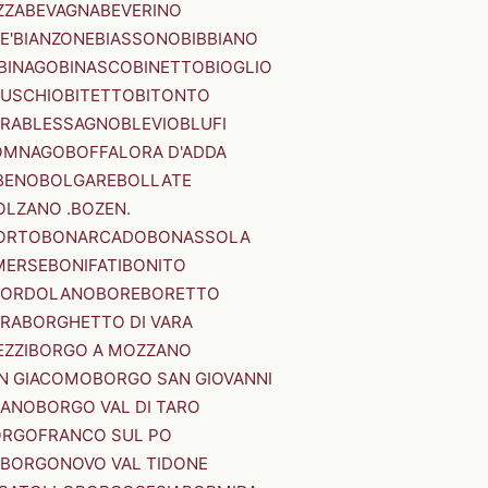
ZZA
BEVAGNA
BEVERINO
E'
BIANZONE
BIASSONO
BIBBIANO
BINAGO
BINASCO
BINETTO
BIOGLIO
SUSCHIO
BITETTO
BITONTO
ERA
BLESSAGNO
BLEVIO
BLUFI
OMNAGO
BOFFALORA D'ADDA
BENO
BOLGARE
BOLLATE
OLZANO .BOZEN.
ORTO
BONARCADO
BONASSOLA
MERSE
BONIFATI
BONITO
BORDOLANO
BORE
BORETTO
ERA
BORGHETTO DI VARA
ZZI
BORGO A MOZZANO
N GIACOMO
BORGO SAN GIOVANNI
NANO
BORGO VAL DI TARO
RGOFRANCO SUL PO
BORGONOVO VAL TIDONE