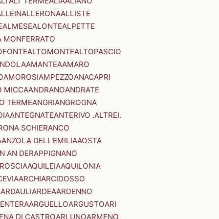
LI'
ALI' TERME
ALIA
ALIANO
ALLEIN
ALLERONA
ALLISTE
E
ALMESE
ALONTE
ALPETTE
A MONFERRATO
OFONTE
ALTOMONTE
ALTOPASCIO
NDOLA
AMANTEA
AMARO
O
AMOROSI
AMPEZZO
ANACAPRI
 MICCA
ANDRANO
ANDRATE
O TERME
ANGRI
ANGROGNA
OIA
ANTEGNATE
ANTERIVO .ALTREI.
RONA SCHIERANCO
A
ANZOLA DELL'EMILIA
AOSTA
N AN DER
APPIGNANO
RROSCIA
AQUILEIA
AQUILONIA
CEVIA
ARCHI
ARCIDOSSO
A
ARDAULI
ARDEA
ARDENNO
ENTERA
ARGUELLO
ARGUSTO
ARI
ENA DI CASTRO
ARLUNO
ARMENO