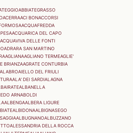
ATEGGIO
ABBIATEGRASSO
O
ACERRA
ACI BONACCORSI
FORMOSA
ACQUAFREDDA
PESA
ACQUARICA DEL CAPO
ACQUAVIVA DELLE FONTI
NO
ADRARA SAN MARTINO
RA
AGLIANA
AGLIANO TERME
AGLIE'
E BRIANZA
AGRATE CONTURBIA
CALABRO
AIELLO DEL FRIULI
STURA
ALA' DEI SARDI
ALAGNA
LBAIRATE
ALBANELLA
EDO ARNABOLDI
LA
ALBENGA
ALBERA LIGURE
BIATE
ALBIDONA
ALBIGNASEGO
SAGGIA
ALBUGNANO
ALBUZZANO
ETTO
ALESSANDRIA DELLA ROCCA