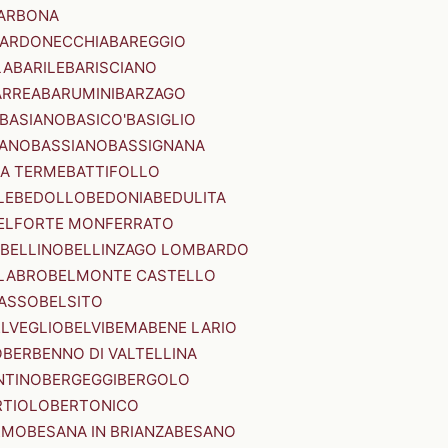
ARBONA
ARDONECCHIA
BAREGGIO
LA
BARILE
BARISCIANO
ARREA
BARUMINI
BARZAGO
BASIANO
BASICO'
BASIGLIO
ANO
BASSIANO
BASSIGNANA
IA TERME
BATTIFOLLO
LE
BEDOLLO
BEDONIA
BEDULITA
ELFORTE MONFERRATO
BELLINO
BELLINZAGO LOMBARDO
LABRO
BELMONTE CASTELLO
ASSO
BELSITO
ELVEGLIO
BELVI
BEMA
BENE LARIO
O
BERBENNO DI VALTELLINA
NTINO
BERGEGGI
BERGOLO
RTIOLO
BERTONICO
RMO
BESANA IN BRIANZA
BESANO