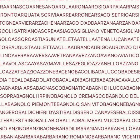
RA
ARNASCO
ARNESANO
AROLA
ARONA
AROSIO
ARPAIA
ARPAIS
TRONTO
ARQUATA SCRIVIA
ARRE
ARRONE
ARSAGO SEPRIO
ARSI
TOGNE
ARVIER
ARZACHENA
ARZAGO D'ADDA
ARZANA
ARZANO
A
SCOLI SATRIANO
ASCREA
ASIAGO
ASIGLIANO VENETO
ASIGLIA
SOLO
ASSORO
ASTI
ASUNI
ATELETA
ATELLA
ATENA LUCANA
ATE
TORE
AUGUSTA
AULETTA
AULLA
AURANO
AURIGO
AURONZO DI
LLINO
AVERARA
AVERSA
AVETRANA
AVEZZANO
AVIANO
AVIATICO
LA
AVOLASCA
AYAS
AYMAVILLES
AZEGLIO
AZZANELLO
AZZANO 
LO
AZZATE
AZZIO
AZZONE
BACENO
BACOLI
BADALUCCO
BADESI
DIA TEDALDA
BADOLATO
BAGALADI
BAGHERIA
BAGNACAVALLO
BAGNARIA ARSA
BAGNASCO
BAGNATICA
BAGNI DI LUCCA
BAGNO
 SOPRA
BAGNOLI IRPINO
BAGNOLO CREMASCO
BAGNOLO DEL
LLA
BAGNOLO PIEMONTE
BAGNOLO SAN VITO
BAGNONE
BAGN
ANGERO
BALDICHIERI D'ASTI
BALDISSERO CANAVESE
BALDISS
ATE
BALESTRINO
BALLABIO
BALLAO
BALME
BALMUCCIA
BALOC
NIO ANZINO
BANZI
BAONE
BARADILI
BARAGIANO
BARANELLO
BA
ARBANIA
BARBARA
BARBARANO ROMANO
BARBARANO VICENT