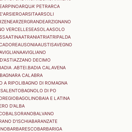
E
ARPINO
ARQUA' PETRARCA
E'
ARSIERO
ARSITA
ARSOLI
RZENE
ARZERGRANDE
ARZIGNANO
NO VERCELLESE
ASOLA
ASOLO
SSA
ATINA
ATRANI
ATRI
ATRIPALDA
 CADORE
AUSONIA
AUSTIS
AVEGNO
AVIGLIANA
AVIGLIANO
D'ASTI
AZZANO DECIMO
BADIA .ABTEI.
BADIA CALAVENA
BAGNARA CALABRA
 A RIPOLI
BAGNO DI ROMAGNA
 SALENTO
BAGNOLO DI PO
OREGIO
BAGOLINO
BAIA E LATINA
ERO D'ALBA
CO
BALSORANO
BALVANO
RANO D'ISCHIA
BARANZATE
INO
BARBARESCO
BARBARIGA