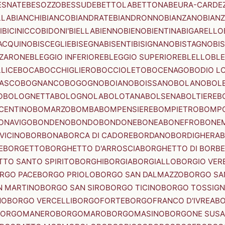
ESNATE
BESOZZO
BESSUDE
BETTOLA
BETTONA
BEURA-CARDE
LLA
BIANCHI
BIANCO
BIANDRATE
BIANDRONNO
BIANZANO
BIANZ
I
BICINICCO
BIDONI'
BIELLA
BIENNO
BIENO
BIENTINA
BIGARELLO
ACQUINO
BISCEGLIE
BISEGNA
BISENTI
BISIGNANO
BISTAGNO
BI
ZZARONE
BLEGGIO INFERIORE
BLEGGIO SUPERIORE
BLELLO
BL
LICE
BOCA
BOCCHIGLIERO
BOCCIOLETO
BOCENAGO
BODIO L
IASCO
BOGNANCO
BOGOGNO
BOIANO
BOISSANO
BOLANO
BOL
O
BOLOGNETTA
BOLOGNOLA
BOLOTANA
BOLSENA
BOLTIERE
B
CENTINO
BOMARZO
BOMBA
BOMPENSIERE
BOMPIETRO
BOMP
ONAVIGO
BONDENO
BONDO
BONDONE
BONEA
BONEFRO
BONE
VICINO
BORBONA
BORCA DI CADORE
BORDANO
BORDIGHERA
E
BORGETTO
BORGHETTO D'ARROSCIA
BORGHETTO DI BORB
TO SANTO SPIRITO
BORGHI
BORGIA
BORGIALLO
BORGIO VERE
RGO PACE
BORGO PRIOLO
BORGO SAN DALMAZZO
BORGO SA
N MARTINO
BORGO SAN SIRO
BORGO TICINO
BORGO TOSSIG
NO
BORGO VERCELLI
BORGOFORTE
BORGOFRANCO D'IVREA
BO
BORGOMANERO
BORGOMARO
BORGOMASINO
BORGONE SUSA