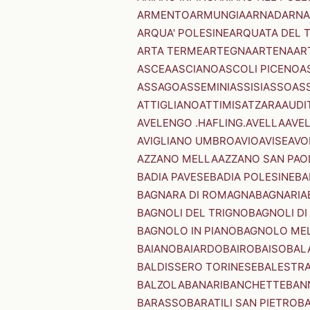
ARMENTO
ARMUNGIA
ARNAD
ARNA
ARQUA' POLESINE
ARQUATA DEL 
ARTA TERME
ARTEGNA
ARTENA
AR
ASCEA
ASCIANO
ASCOLI PICENO
A
ASSAGO
ASSEMINI
ASSISI
ASSO
AS
ATTIGLIANO
ATTIMIS
ATZARA
AUDI
AVELENGO .HAFLING.
AVELLA
AVE
AVIGLIANO UMBRO
AVIO
AVISE
AVO
AZZANO MELLA
AZZANO SAN PAO
BADIA PAVESE
BADIA POLESINE
BA
BAGNARA DI ROMAGNA
BAGNARIA
BAGNOLI DEL TRIGNO
BAGNOLI DI
BAGNOLO IN PIANO
BAGNOLO ME
BAIANO
BAIARDO
BAIRO
BAISO
BAL
BALDISSERO TORINESE
BALESTR
BALZOLA
BANARI
BANCHETTE
BAN
BARASSO
BARATILI SAN PIETRO
B