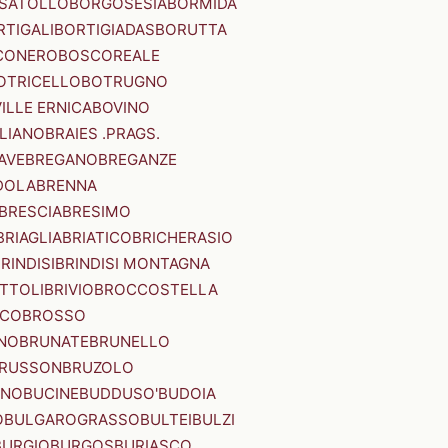
SATOLLO
BORGOSESIA
BORMIDA
RTIGALI
BORTIGIADAS
BORUTTA
CONERO
BOSCOREALE
OTRICELLO
BOTRUGNO
ILLE ERNICA
BOVINO
LIANO
BRAIES .PRAGS.
IAVE
BREGANO
BREGANZE
DOLA
BRENNA
BRESCIA
BRESIMO
BRIAGLIA
BRIATICO
BRICHERASIO
RINDISI
BRINDISI MONTAGNA
ITTOLI
BRIVIO
BROCCOSTELLA
SCO
BROSSO
NO
BRUNATE
BRUNELLO
RUSSON
BRUZOLO
INO
BUCINE
BUDDUSO'
BUDOIA
O
BULGAROGRASSO
BULTEI
BULZI
BURGIO
BURGOS
BURIASCO