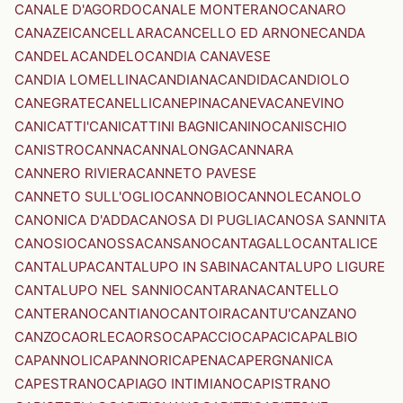
CANALE D'AGORDO
CANALE MONTERANO
CANARO
CANAZEI
CANCELLARA
CANCELLO ED ARNONE
CANDA
CANDELA
CANDELO
CANDIA CANAVESE
CANDIA LOMELLINA
CANDIANA
CANDIDA
CANDIOLO
CANEGRATE
CANELLI
CANEPINA
CANEVA
CANEVINO
CANICATTI'
CANICATTINI BAGNI
CANINO
CANISCHIO
CANISTRO
CANNA
CANNALONGA
CANNARA
CANNERO RIVIERA
CANNETO PAVESE
CANNETO SULL'OGLIO
CANNOBIO
CANNOLE
CANOLO
CANONICA D'ADDA
CANOSA DI PUGLIA
CANOSA SANNITA
CANOSIO
CANOSSA
CANSANO
CANTAGALLO
CANTALICE
CANTALUPA
CANTALUPO IN SABINA
CANTALUPO LIGURE
CANTALUPO NEL SANNIO
CANTARANA
CANTELLO
CANTERANO
CANTIANO
CANTOIRA
CANTU'
CANZANO
CANZO
CAORLE
CAORSO
CAPACCIO
CAPACI
CAPALBIO
CAPANNOLI
CAPANNORI
CAPENA
CAPERGNANICA
CAPESTRANO
CAPIAGO INTIMIANO
CAPISTRANO