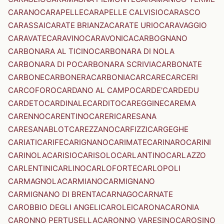
CARANO
CARAPELLE
CARAPELLE CALVISIO
CARASCO
CARASSAI
CARATE BRIANZA
CARATE URIO
CARAVAGGIO
CARAVATE
CARAVINO
CARAVONICA
CARBOGNANO
CARBONARA AL TICINO
CARBONARA DI NOLA
CARBONARA DI PO
CARBONARA SCRIVIA
CARBONATE
CARBONE
CARBONERA
CARBONIA
CARCARE
CARCERI
CARCOFORO
CARDANO AL CAMPO
CARDE'
CARDEDU
CARDETO
CARDINALE
CARDITO
CAREGGINE
CAREMA
CARENNO
CARENTINO
CARERI
CARESANA
CARESANABLOT
CAREZZANO
CARFIZZI
CARGEGHE
CARIATI
CARIFE
CARIGNANO
CARIMATE
CARINARO
CARINI
CARINOLA
CARISIO
CARISOLO
CARLANTINO
CARLAZZO
CARLENTINI
CARLINO
CARLOFORTE
CARLOPOLI
CARMAGNOLA
CARMIANO
CARMIGNANO
CARMIGNANO DI BRENTA
CARNAGO
CARNATE
CAROBBIO DEGLI ANGELI
CAROLEI
CARONA
CARONIA
CARONNO PERTUSELLA
CARONNO VARESINO
CAROSINO