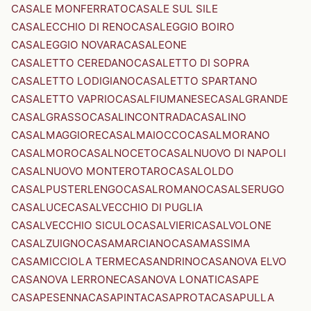
CASALE MONFERRATO
CASALE SUL SILE
CASALECCHIO DI RENO
CASALEGGIO BOIRO
CASALEGGIO NOVARA
CASALEONE
CASALETTO CEREDANO
CASALETTO DI SOPRA
CASALETTO LODIGIANO
CASALETTO SPARTANO
CASALETTO VAPRIO
CASALFIUMANESE
CASALGRANDE
CASALGRASSO
CASALINCONTRADA
CASALINO
CASALMAGGIORE
CASALMAIOCCO
CASALMORANO
CASALMORO
CASALNOCETO
CASALNUOVO DI NAPOLI
CASALNUOVO MONTEROTARO
CASALOLDO
CASALPUSTERLENGO
CASALROMANO
CASALSERUGO
CASALUCE
CASALVECCHIO DI PUGLIA
CASALVECCHIO SICULO
CASALVIERI
CASALVOLONE
CASALZUIGNO
CASAMARCIANO
CASAMASSIMA
CASAMICCIOLA TERME
CASANDRINO
CASANOVA ELVO
CASANOVA LERRONE
CASANOVA LONATI
CASAPE
CASAPESENNA
CASAPINTA
CASAPROTA
CASAPULLA