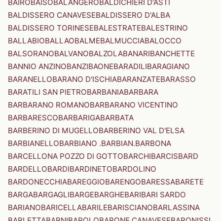
BAIRO
BAISO
BALANGERO
BALDICHIERI D'ASTI
BALDISSERO CANAVESE
BALDISSERO D'ALBA
BALDISSERO TORINESE
BALESTRATE
BALESTRINO
BALLABIO
BALLAO
BALME
BALMUCCIA
BALOCCO
BALSORANO
BALVANO
BALZOLA
BANARI
BANCHETTE
BANNIO ANZINO
BANZI
BAONE
BARADILI
BARAGIANO
BARANELLO
BARANO D'ISCHIA
BARANZATE
BARASSO
BARATILI SAN PIETRO
BARBANIA
BARBARA
BARBARANO ROMANO
BARBARANO VICENTINO
BARBARESCO
BARBARIGA
BARBATA
BARBERINO DI MUGELLO
BARBERINO VAL D'ELSA
BARBIANELLO
BARBIANO .BARBIAN.
BARBONA
BARCELLONA POZZO DI GOTTO
BARCHI
BARCIS
BARD
BARDELLO
BARDI
BARDINETO
BARDOLINO
BARDONECCHIA
BAREGGIO
BARENGO
BARESSA
BARETE
BARGA
BARGAGLI
BARGE
BARGHE
BARI
BARI SARDO
BARIANO
BARICELLA
BARILE
BARISCIANO
BARLASSINA
BARLETTA
BARNI
BAROLO
BARONE CANAVESE
BARONISSI