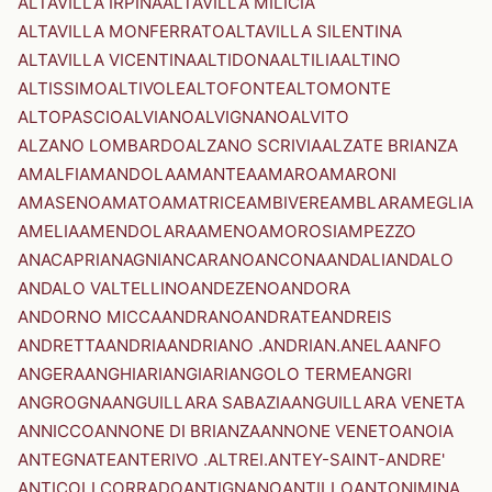
ALTAVILLA IRPINA
ALTAVILLA MILICIA
ALTAVILLA MONFERRATO
ALTAVILLA SILENTINA
ALTAVILLA VICENTINA
ALTIDONA
ALTILIA
ALTINO
ALTISSIMO
ALTIVOLE
ALTOFONTE
ALTOMONTE
ALTOPASCIO
ALVIANO
ALVIGNANO
ALVITO
ALZANO LOMBARDO
ALZANO SCRIVIA
ALZATE BRIANZA
AMALFI
AMANDOLA
AMANTEA
AMARO
AMARONI
AMASENO
AMATO
AMATRICE
AMBIVERE
AMBLAR
AMEGLIA
AMELIA
AMENDOLARA
AMENO
AMOROSI
AMPEZZO
ANACAPRI
ANAGNI
ANCARANO
ANCONA
ANDALI
ANDALO
ANDALO VALTELLINO
ANDEZENO
ANDORA
ANDORNO MICCA
ANDRANO
ANDRATE
ANDREIS
ANDRETTA
ANDRIA
ANDRIANO .ANDRIAN.
ANELA
ANFO
ANGERA
ANGHIARI
ANGIARI
ANGOLO TERME
ANGRI
ANGROGNA
ANGUILLARA SABAZIA
ANGUILLARA VENETA
ANNICCO
ANNONE DI BRIANZA
ANNONE VENETO
ANOIA
ANTEGNATE
ANTERIVO .ALTREI.
ANTEY-SAINT-ANDRE'
ANTICOLI CORRADO
ANTIGNANO
ANTILLO
ANTONIMINA