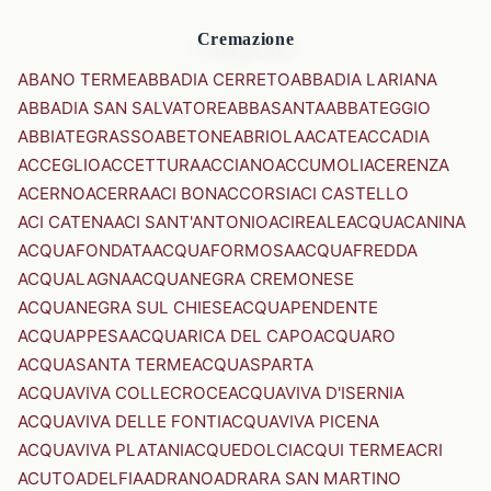
Cremazione
ABANO TERME
ABBADIA CERRETO
ABBADIA LARIANA
ABBADIA SAN SALVATORE
ABBASANTA
ABBATEGGIO
ABBIATEGRASSO
ABETONE
ABRIOLA
ACATE
ACCADIA
ACCEGLIO
ACCETTURA
ACCIANO
ACCUMOLI
ACERENZA
ACERNO
ACERRA
ACI BONACCORSI
ACI CASTELLO
ACI CATENA
ACI SANT'ANTONIO
ACIREALE
ACQUACANINA
ACQUAFONDATA
ACQUAFORMOSA
ACQUAFREDDA
ACQUALAGNA
ACQUANEGRA CREMONESE
ACQUANEGRA SUL CHIESE
ACQUAPENDENTE
ACQUAPPESA
ACQUARICA DEL CAPO
ACQUARO
ACQUASANTA TERME
ACQUASPARTA
ACQUAVIVA COLLECROCE
ACQUAVIVA D'ISERNIA
ACQUAVIVA DELLE FONTI
ACQUAVIVA PICENA
ACQUAVIVA PLATANI
ACQUEDOLCI
ACQUI TERME
ACRI
ACUTO
ADELFIA
ADRANO
ADRARA SAN MARTINO