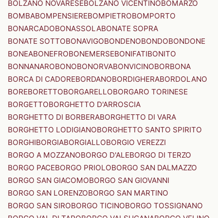
BOLZANO NOVARESE
BOLZANO VICENTINO
BOMARZO
BOMBA
BOMPENSIERE
BOMPIETRO
BOMPORTO
BONARCADO
BONASSOLA
BONATE SOPRA
BONATE SOTTO
BONAVIGO
BONDENO
BONDO
BONDONE
BONEA
BONEFRO
BONEMERSE
BONIFATI
BONITO
BONNANARO
BONO
BONORVA
BONVICINO
BORBONA
BORCA DI CADORE
BORDANO
BORDIGHERA
BORDOLANO
BORE
BORETTO
BORGARELLO
BORGARO TORINESE
BORGETTO
BORGHETTO D'ARROSCIA
BORGHETTO DI BORBERA
BORGHETTO DI VARA
BORGHETTO LODIGIANO
BORGHETTO SANTO SPIRITO
BORGHI
BORGIA
BORGIALLO
BORGIO VEREZZI
BORGO A MOZZANO
BORGO D'ALE
BORGO DI TERZO
BORGO PACE
BORGO PRIOLO
BORGO SAN DALMAZZO
BORGO SAN GIACOMO
BORGO SAN GIOVANNI
BORGO SAN LORENZO
BORGO SAN MARTINO
BORGO SAN SIRO
BORGO TICINO
BORGO TOSSIGNANO