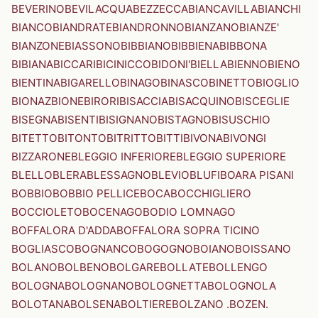
BEVERINO
BEVILACQUA
BEZZECCA
BIANCAVILLA
BIANCHI
BIANCO
BIANDRATE
BIANDRONNO
BIANZANO
BIANZE'
BIANZONE
BIASSONO
BIBBIANO
BIBBIENA
BIBBONA
BIBIANA
BICCARI
BICINICCO
BIDONI'
BIELLA
BIENNO
BIENO
BIENTINA
BIGARELLO
BINAGO
BINASCO
BINETTO
BIOGLIO
BIONAZ
BIONE
BIRORI
BISACCIA
BISACQUINO
BISCEGLIE
BISEGNA
BISENTI
BISIGNANO
BISTAGNO
BISUSCHIO
BITETTO
BITONTO
BITRITTO
BITTI
BIVONA
BIVONGI
BIZZARONE
BLEGGIO INFERIORE
BLEGGIO SUPERIORE
BLELLO
BLERA
BLESSAGNO
BLEVIO
BLUFI
BOARA PISANI
BOBBIO
BOBBIO PELLICE
BOCA
BOCCHIGLIERO
BOCCIOLETO
BOCENAGO
BODIO LOMNAGO
BOFFALORA D'ADDA
BOFFALORA SOPRA TICINO
BOGLIASCO
BOGNANCO
BOGOGNO
BOIANO
BOISSANO
BOLANO
BOLBENO
BOLGARE
BOLLATE
BOLLENGO
BOLOGNA
BOLOGNANO
BOLOGNETTA
BOLOGNOLA
BOLOTANA
BOLSENA
BOLTIERE
BOLZANO .BOZEN.