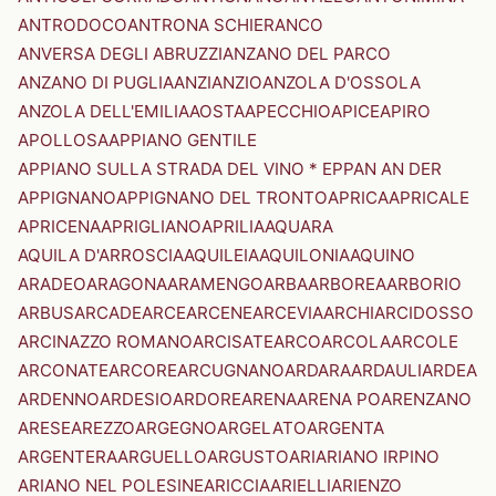
ANTRODOCO
ANTRONA SCHIERANCO
ANVERSA DEGLI ABRUZZI
ANZANO DEL PARCO
ANZANO DI PUGLIA
ANZI
ANZIO
ANZOLA D'OSSOLA
ANZOLA DELL'EMILIA
AOSTA
APECCHIO
APICE
APIRO
APOLLOSA
APPIANO GENTILE
APPIANO SULLA STRADA DEL VINO * EPPAN AN DER
APPIGNANO
APPIGNANO DEL TRONTO
APRICA
APRICALE
APRICENA
APRIGLIANO
APRILIA
AQUARA
AQUILA D'ARROSCIA
AQUILEIA
AQUILONIA
AQUINO
ARADEO
ARAGONA
ARAMENGO
ARBA
ARBOREA
ARBORIO
ARBUS
ARCADE
ARCE
ARCENE
ARCEVIA
ARCHI
ARCIDOSSO
ARCINAZZO ROMANO
ARCISATE
ARCO
ARCOLA
ARCOLE
ARCONATE
ARCORE
ARCUGNANO
ARDARA
ARDAULI
ARDEA
ARDENNO
ARDESIO
ARDORE
ARENA
ARENA PO
ARENZANO
ARESE
AREZZO
ARGEGNO
ARGELATO
ARGENTA
ARGENTERA
ARGUELLO
ARGUSTO
ARI
ARIANO IRPINO
ARIANO NEL POLESINE
ARICCIA
ARIELLI
ARIENZO