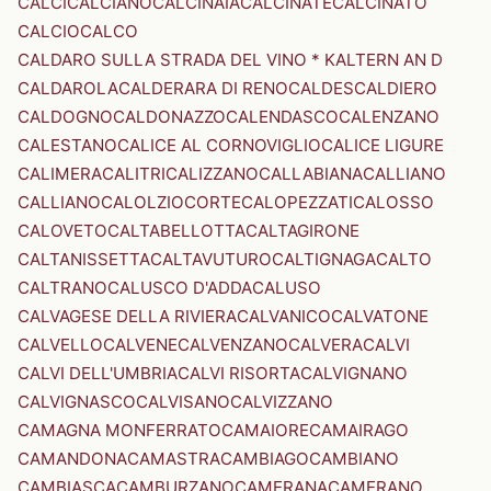
CALCI
CALCIANO
CALCINAIA
CALCINATE
CALCINATO
CALCIO
CALCO
CALDARO SULLA STRADA DEL VINO * KALTERN AN D
CALDAROLA
CALDERARA DI RENO
CALDES
CALDIERO
CALDOGNO
CALDONAZZO
CALENDASCO
CALENZANO
CALESTANO
CALICE AL CORNOVIGLIO
CALICE LIGURE
CALIMERA
CALITRI
CALIZZANO
CALLABIANA
CALLIANO
CALLIANO
CALOLZIOCORTE
CALOPEZZATI
CALOSSO
CALOVETO
CALTABELLOTTA
CALTAGIRONE
CALTANISSETTA
CALTAVUTURO
CALTIGNAGA
CALTO
CALTRANO
CALUSCO D'ADDA
CALUSO
CALVAGESE DELLA RIVIERA
CALVANICO
CALVATONE
CALVELLO
CALVENE
CALVENZANO
CALVERA
CALVI
CALVI DELL'UMBRIA
CALVI RISORTA
CALVIGNANO
CALVIGNASCO
CALVISANO
CALVIZZANO
CAMAGNA MONFERRATO
CAMAIORE
CAMAIRAGO
CAMANDONA
CAMASTRA
CAMBIAGO
CAMBIANO
CAMBIASCA
CAMBURZANO
CAMERANA
CAMERANO