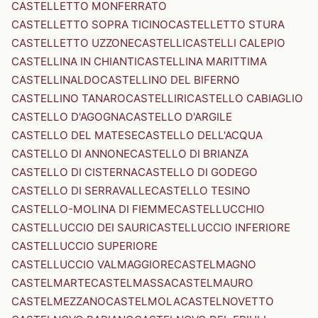
CASTELLETTO MONFERRATO
CASTELLETTO SOPRA TICINO
CASTELLETTO STURA
CASTELLETTO UZZONE
CASTELLI
CASTELLI CALEPIO
CASTELLINA IN CHIANTI
CASTELLINA MARITTIMA
CASTELLINALDO
CASTELLINO DEL BIFERNO
CASTELLINO TANARO
CASTELLIRI
CASTELLO CABIAGLIO
CASTELLO D'AGOGNA
CASTELLO D'ARGILE
CASTELLO DEL MATESE
CASTELLO DELL'ACQUA
CASTELLO DI ANNONE
CASTELLO DI BRIANZA
CASTELLO DI CISTERNA
CASTELLO DI GODEGO
CASTELLO DI SERRAVALLE
CASTELLO TESINO
CASTELLO-MOLINA DI FIEMME
CASTELLUCCHIO
CASTELLUCCIO DEI SAURI
CASTELLUCCIO INFERIORE
CASTELLUCCIO SUPERIORE
CASTELLUCCIO VALMAGGIORE
CASTELMAGNO
CASTELMARTE
CASTELMASSA
CASTELMAURO
CASTELMEZZANO
CASTELMOLA
CASTELNOVETTO