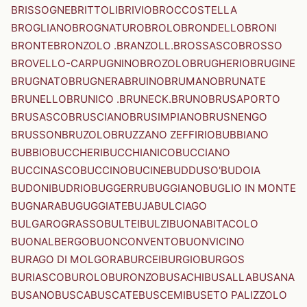
BRISSOGNE
BRITTOLI
BRIVIO
BROCCOSTELLA
BROGLIANO
BROGNATURO
BROLO
BRONDELLO
BRONI
BRONTE
BRONZOLO .BRANZOLL.
BROSSASCO
BROSSO
BROVELLO-CARPUGNINO
BROZOLO
BRUGHERIO
BRUGINE
BRUGNATO
BRUGNERA
BRUINO
BRUMANO
BRUNATE
BRUNELLO
BRUNICO .BRUNECK.
BRUNO
BRUSAPORTO
BRUSASCO
BRUSCIANO
BRUSIMPIANO
BRUSNENGO
BRUSSON
BRUZOLO
BRUZZANO ZEFFIRIO
BUBBIANO
BUBBIO
BUCCHERI
BUCCHIANICO
BUCCIANO
BUCCINASCO
BUCCINO
BUCINE
BUDDUSO'
BUDOIA
BUDONI
BUDRIO
BUGGERRU
BUGGIANO
BUGLIO IN MONTE
BUGNARA
BUGUGGIATE
BUJA
BULCIAGO
BULGAROGRASSO
BULTEI
BULZI
BUONABITACOLO
BUONALBERGO
BUONCONVENTO
BUONVICINO
BURAGO DI MOLGORA
BURCEI
BURGIO
BURGOS
BURIASCO
BUROLO
BURONZO
BUSACHI
BUSALLA
BUSANA
BUSANO
BUSCA
BUSCATE
BUSCEMI
BUSETO PALIZZOLO