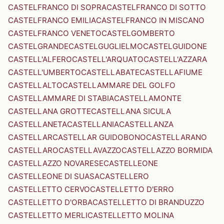
CASTELFRANCO DI SOPRA
CASTELFRANCO DI SOTTO
CASTELFRANCO EMILIA
CASTELFRANCO IN MISCANO
CASTELFRANCO VENETO
CASTELGOMBERTO
CASTELGRANDE
CASTELGUGLIELMO
CASTELGUIDONE
CASTELL'ALFERO
CASTELL'ARQUATO
CASTELL'AZZARA
CASTELL'UMBERTO
CASTELLABATE
CASTELLAFIUME
CASTELLALTO
CASTELLAMMARE DEL GOLFO
CASTELLAMMARE DI STABIA
CASTELLAMONTE
CASTELLANA GROTTE
CASTELLANA SICULA
CASTELLANETA
CASTELLANIA
CASTELLANZA
CASTELLAR
CASTELLAR GUIDOBONO
CASTELLARANO
CASTELLARO
CASTELLAVAZZO
CASTELLAZZO BORMIDA
CASTELLAZZO NOVARESE
CASTELLEONE
CASTELLEONE DI SUASA
CASTELLERO
CASTELLETTO CERVO
CASTELLETTO D'ERRO
CASTELLETTO D'ORBA
CASTELLETTO DI BRANDUZZO
CASTELLETTO MERLI
CASTELLETTO MOLINA