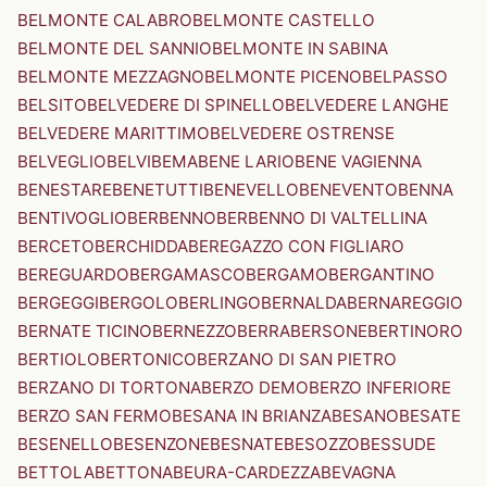
BELMONTE CALABRO
BELMONTE CASTELLO
BELMONTE DEL SANNIO
BELMONTE IN SABINA
BELMONTE MEZZAGNO
BELMONTE PICENO
BELPASSO
BELSITO
BELVEDERE DI SPINELLO
BELVEDERE LANGHE
BELVEDERE MARITTIMO
BELVEDERE OSTRENSE
BELVEGLIO
BELVI
BEMA
BENE LARIO
BENE VAGIENNA
BENESTARE
BENETUTTI
BENEVELLO
BENEVENTO
BENNA
BENTIVOGLIO
BERBENNO
BERBENNO DI VALTELLINA
BERCETO
BERCHIDDA
BEREGAZZO CON FIGLIARO
BEREGUARDO
BERGAMASCO
BERGAMO
BERGANTINO
BERGEGGI
BERGOLO
BERLINGO
BERNALDA
BERNAREGGIO
BERNATE TICINO
BERNEZZO
BERRA
BERSONE
BERTINORO
BERTIOLO
BERTONICO
BERZANO DI SAN PIETRO
BERZANO DI TORTONA
BERZO DEMO
BERZO INFERIORE
BERZO SAN FERMO
BESANA IN BRIANZA
BESANO
BESATE
BESENELLO
BESENZONE
BESNATE
BESOZZO
BESSUDE
BETTOLA
BETTONA
BEURA-CARDEZZA
BEVAGNA