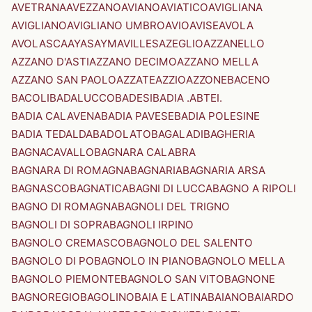
AVETRANA
AVEZZANO
AVIANO
AVIATICO
AVIGLIANA
AVIGLIANO
AVIGLIANO UMBRO
AVIO
AVISE
AVOLA
AVOLASCA
AYAS
AYMAVILLES
AZEGLIO
AZZANELLO
AZZANO D'ASTI
AZZANO DECIMO
AZZANO MELLA
AZZANO SAN PAOLO
AZZATE
AZZIO
AZZONE
BACENO
BACOLI
BADALUCCO
BADESI
BADIA .ABTEI.
BADIA CALAVENA
BADIA PAVESE
BADIA POLESINE
BADIA TEDALDA
BADOLATO
BAGALADI
BAGHERIA
BAGNACAVALLO
BAGNARA CALABRA
BAGNARA DI ROMAGNA
BAGNARIA
BAGNARIA ARSA
BAGNASCO
BAGNATICA
BAGNI DI LUCCA
BAGNO A RIPOLI
BAGNO DI ROMAGNA
BAGNOLI DEL TRIGNO
BAGNOLI DI SOPRA
BAGNOLI IRPINO
BAGNOLO CREMASCO
BAGNOLO DEL SALENTO
BAGNOLO DI PO
BAGNOLO IN PIANO
BAGNOLO MELLA
BAGNOLO PIEMONTE
BAGNOLO SAN VITO
BAGNONE
BAGNOREGIO
BAGOLINO
BAIA E LATINA
BAIANO
BAIARDO