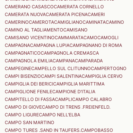
CAMERANO CASASCO
CAMERATA CORNELLO
CAMERATA NUOVA
CAMERATA PICENA
CAMERI
CAMERINO
CAMEROTA
CAMIGLIANO
CAMINATA
CAMINO
CAMINO AL TAGLIAMENTO
CAMISANO
CAMISANO VICENTINO
CAMMARATA
CAMO
CAMOGLI
CAMPAGNA
CAMPAGNA LUPIA
CAMPAGNANO DI ROMA
CAMPAGNATICO
CAMPAGNOLA CREMASCA
CAMPAGNOLA EMILIA
CAMPANA
CAMPARADA
CAMPEGINE
CAMPELLO SUL CLITUNNO
CAMPERTOGNO
CAMPI BISENZIO
CAMPI SALENTINA
CAMPIGLIA CERVO
CAMPIGLIA DEI BERICI
CAMPIGLIA MARITTIMA
CAMPIGLIONE FENILE
CAMPIONE D'ITALIA
CAMPITELLO DI FASSA
CAMPLI
CAMPO CALABRO
CAMPO DI GIOVE
CAMPO DI TRENS .FREIENFELD.
CAMPO LIGURE
CAMPO NELL'ELBA
CAMPO SAN MARTINO
CAMPO TURES .SAND IN TAUFERS.
CAMPOBASSO