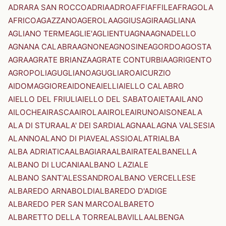
ADRARA SAN ROCCO
ADRIA
ADRO
AFFI
AFFILE
AFRAGOLA
AFRICO
AGAZZANO
AGEROLA
AGGIUS
AGIRA
AGLIANA
AGLIANO TERME
AGLIE'
AGLIENTU
AGNA
AGNADELLO
AGNANA CALABRA
AGNONE
AGNOSINE
AGORDO
AGOSTA
AGRA
AGRATE BRIANZA
AGRATE CONTURBIA
AGRIGENTO
AGROPOLI
AGUGLIANO
AGUGLIARO
AICURZIO
AIDOMAGGIORE
AIDONE
AIELLI
AIELLO CALABRO
AIELLO DEL FRIULI
AIELLO DEL SABATO
AIETA
AILANO
AILOCHE
AIRASCA
AIROLA
AIROLE
AIRUNO
AISONE
ALA
ALA DI STURA
ALA' DEI SARDI
ALAGNA
ALAGNA VALSESIA
ALANNO
ALANO DI PIAVE
ALASSIO
ALATRI
ALBA
ALBA ADRIATICA
ALBAGIARA
ALBAIRATE
ALBANELLA
ALBANO DI LUCANIA
ALBANO LAZIALE
ALBANO SANT'ALESSANDRO
ALBANO VERCELLESE
ALBAREDO ARNABOLDI
ALBAREDO D'ADIGE
ALBAREDO PER SAN MARCO
ALBARETO
ALBARETTO DELLA TORRE
ALBAVILLA
ALBENGA