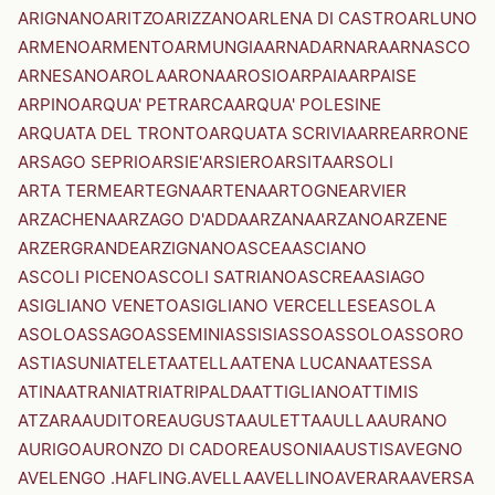
ARIGNANO
ARITZO
ARIZZANO
ARLENA DI CASTRO
ARLUNO
ARMENO
ARMENTO
ARMUNGIA
ARNAD
ARNARA
ARNASCO
ARNESANO
AROLA
ARONA
AROSIO
ARPAIA
ARPAISE
ARPINO
ARQUA' PETRARCA
ARQUA' POLESINE
ARQUATA DEL TRONTO
ARQUATA SCRIVIA
ARRE
ARRONE
ARSAGO SEPRIO
ARSIE'
ARSIERO
ARSITA
ARSOLI
ARTA TERME
ARTEGNA
ARTENA
ARTOGNE
ARVIER
ARZACHENA
ARZAGO D'ADDA
ARZANA
ARZANO
ARZENE
ARZERGRANDE
ARZIGNANO
ASCEA
ASCIANO
ASCOLI PICENO
ASCOLI SATRIANO
ASCREA
ASIAGO
ASIGLIANO VENETO
ASIGLIANO VERCELLESE
ASOLA
ASOLO
ASSAGO
ASSEMINI
ASSISI
ASSO
ASSOLO
ASSORO
ASTI
ASUNI
ATELETA
ATELLA
ATENA LUCANA
ATESSA
ATINA
ATRANI
ATRI
ATRIPALDA
ATTIGLIANO
ATTIMIS
ATZARA
AUDITORE
AUGUSTA
AULETTA
AULLA
AURANO
AURIGO
AURONZO DI CADORE
AUSONIA
AUSTIS
AVEGNO
AVELENGO .HAFLING.
AVELLA
AVELLINO
AVERARA
AVERSA