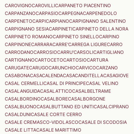
CAROVIGNO
CAROVILLI
CARPANETO PIACENTINO
CARPANZANO
CARPASIO
CARPEGNA
CARPENEDOLO
CARPENETO
CARPI
CARPIANO
CARPIGNANO SALENTINO
CARPIGNANO SESIA
CARPINETI
CARPINETO DELLA NORA
CARPINETO ROMANO
CARPINETO SINELLO
CARPINO
CARPINONE
CARRARA
CARRE'
CARREGA LIGURE
CARRO
CARRODANO
CARROSIO
CARRU'
CARSOLI
CARTIGLIANO
CARTIGNANO
CARTOCETO
CARTOSIO
CARTURA
CARUGATE
CARUGO
CARUNCHIO
CARVICO
CARZANO
CASABONA
CASACALENDA
CASACANDITELLA
CASAGIOVE
CASAL CERMELLI
CASAL DI PRINCIPE
CASAL VELINO
CASALANGUIDA
CASALATTICO
CASALBELTRAME
CASALBORDINO
CASALBORE
CASALBORGONE
CASALBUONO
CASALBUTTANO ED UNITI
CASALCIPRANO
CASALDUNI
CASALE CORTE CERRO
CASALE CREMASCO-VIDOLASCO
CASALE DI SCODOSIA
CASALE LITTA
CASALE MARITTIMO