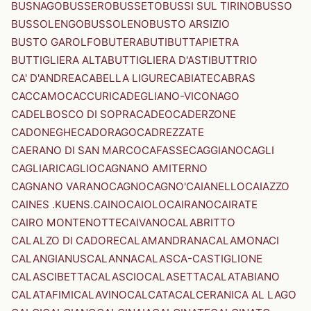
BUSNAGO
BUSSERO
BUSSETO
BUSSI SUL TIRINO
BUSSO
BUSSOLENGO
BUSSOLENO
BUSTO ARSIZIO
BUSTO GAROLFO
BUTERA
BUTI
BUTTAPIETRA
BUTTIGLIERA ALTA
BUTTIGLIERA D'ASTI
BUTTRIO
CA' D'ANDREA
CABELLA LIGURE
CABIATE
CABRAS
CACCAMO
CACCURI
CADEGLIANO-VICONAGO
CADELBOSCO DI SOPRA
CADEO
CADERZONE
CADONEGHE
CADORAGO
CADREZZATE
CAERANO DI SAN MARCO
CAFASSE
CAGGIANO
CAGLI
CAGLIARI
CAGLIO
CAGNANO AMITERNO
CAGNANO VARANO
CAGNO
CAGNO'
CAIANELLO
CAIAZZO
CAINES .KUENS.
CAINO
CAIOLO
CAIRANO
CAIRATE
CAIRO MONTENOTTE
CAIVANO
CALABRITTO
CALALZO DI CADORE
CALAMANDRANA
CALAMONACI
CALANGIANUS
CALANNA
CALASCA-CASTIGLIONE
CALASCIBETTA
CALASCIO
CALASETTA
CALATABIANO
CALATAFIMI
CALAVINO
CALCATA
CALCERANICA AL LAGO