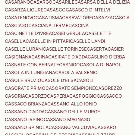
CASARANO
CASARGO
CASARILE
CASARSA DELLA DELIZIA
CASARZA LIGURE
CASASCO
CASASCO D'INTELVI
CASATENOVO
CASATISMA
CASAVATORE
CASAZZA
CASCIA
CASCIAGO
CASCIANA TERME
CASCINA
CASCINETTE D'IVREA
CASEI GEROLA
CASELETTE
CASELLA
CASELLE IN PITTARI
CASELLE LANDI
CASELLE LURANI
CASELLE TORINESE
CASERTA
CASIER
CASIGNANA
CASINA
CASIRATE D'ADDA
CASLINO D'ERBA
CASNATE CON BERNATE
CASNIGO
CASOLA DI NAPOLI
CASOLA IN LUNIGIANA
CASOLA VALSENIO
CASOLE BRUZIO
CASOLE D'ELSA
CASOLI
CASORATE PRIMO
CASORATE SEMPIONE
CASOREZZO
CASORIA
CASORZO
CASPERIA
CASPOGGIO
CASSACCO
CASSAGO BRIANZA
CASSANO ALLO IONIO
CASSANO D'ADDA
CASSANO DELLE MURGE
CASSANO IRPINO
CASSANO MAGNAGO
CASSANO SPINOLA
CASSANO VALCUVIA
CASSARO