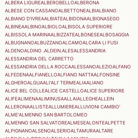
ALBERA LIGURE
ALBEROBELLO
ALBERONA
ALBESE CON CASSANO
ALBETTONE
ALBI
ALBIANO
ALBIANO D'IVREA
ALBIATE
ALBIDONA
ALBIGNASEGO
ALBINEA
ALBINO
ALBIOLO
ALBISOLA SUPERIORE
ALBISSOLA MARINA
ALBIZZATE
ALBONESE
ALBOSAGGIA
ALBUGNANO
ALBUZZANO
ALCAMO
ALCARA LI FUSI
ALDENO
ALDINO .ALDEIN.
ALES
ALESSANDRIA
ALESSANDRIA DEL CARRETTO
ALESSANDRIA DELLA ROCCA
ALESSANO
ALEZIO
ALFANO
ALFEDENA
ALFIANELLO
ALFIANO NATTA
ALFONSINE
ALGHERO
ALGUA
ALI'
ALI' TERME
ALIA
ALIANO
ALICE BEL COLLE
ALICE CASTELLO
ALICE SUPERIORE
ALIFE
ALIMENA
ALIMINUSA
ALLAI
ALLEGHE
ALLEIN
ALLERONA
ALLISTE
ALLUMIERE
ALLUVIONI CAMBIO'
ALME'
ALMENNO SAN BARTOLOMEO
ALMENNO SAN SALVATORE
ALMESE
ALONTE
ALPETTE
ALPIGNANO
ALSENO
ALSERIO
ALTAMURA
ALTARE