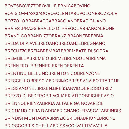
BOVES
BOVEZZO
BOVILLE ERNICA
BOVINO
BOVISIO-MASCIAGO
BOVOLENTA
BOVOLONE
BOZZOLE
BOZZOLO
BRA
BRACCA
BRACCIANO
BRACIGLIANO
BRAIES .PRAGS.
BRALLO DI PREGOLA
BRANCALEONE
BRANDICO
BRANDIZZO
BRANZI
BRAONE
BREBBIA
BREDA DI PIAVE
BREGANO
BREGANZE
BREGNANO
BREGUZZO
BREIA
BREMBATE
BREMBATE DI SOPRA
BREMBILLA
BREMBIO
BREME
BRENDOLA
BRENNA
BRENNERO .BRENNER.
BRENO
BRENTA
BRENTINO BELLUNO
BRENTONICO
BRENZONE
BRESCELLO
BRESCIA
BRESIMO
BRESSANA BOTTARONE
BRESSANONE .BRIXEN.
BRESSANVIDO
BRESSO
BREZ
BREZZO DI BEDERO
BRIAGLIA
BRIATICO
BRICHERASIO
BRIENNO
BRIENZA
BRIGA ALTA
BRIGA NOVARESE
BRIGNANO GERA D'ADDA
BRIGNANO-FRASCATA
BRINDISI
BRINDISI MONTAGNA
BRINZIO
BRIONA
BRIONE
BRIONE
BRIOSCO
BRISIGHELLA
BRISSAGO-VALTRAVAGLIA