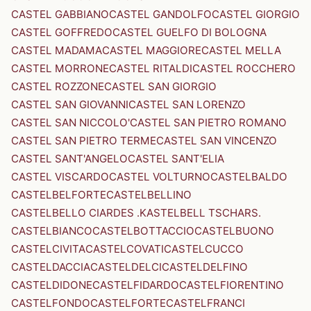
CASTEL GABBIANO
CASTEL GANDOLFO
CASTEL GIORGIO
CASTEL GOFFREDO
CASTEL GUELFO DI BOLOGNA
CASTEL MADAMA
CASTEL MAGGIORE
CASTEL MELLA
CASTEL MORRONE
CASTEL RITALDI
CASTEL ROCCHERO
CASTEL ROZZONE
CASTEL SAN GIORGIO
CASTEL SAN GIOVANNI
CASTEL SAN LORENZO
CASTEL SAN NICCOLO'
CASTEL SAN PIETRO ROMANO
CASTEL SAN PIETRO TERME
CASTEL SAN VINCENZO
CASTEL SANT'ANGELO
CASTEL SANT'ELIA
CASTEL VISCARDO
CASTEL VOLTURNO
CASTELBALDO
CASTELBELFORTE
CASTELBELLINO
CASTELBELLO CIARDES .KASTELBELL TSCHARS.
CASTELBIANCO
CASTELBOTTACCIO
CASTELBUONO
CASTELCIVITA
CASTELCOVATI
CASTELCUCCO
CASTELDACCIA
CASTELDELCI
CASTELDELFINO
CASTELDIDONE
CASTELFIDARDO
CASTELFIORENTINO
CASTELFONDO
CASTELFORTE
CASTELFRANCI