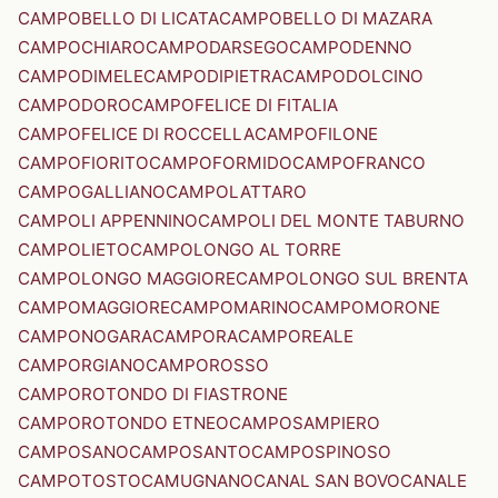
CAMPOBELLO DI LICATA
CAMPOBELLO DI MAZARA
CAMPOCHIARO
CAMPODARSEGO
CAMPODENNO
CAMPODIMELE
CAMPODIPIETRA
CAMPODOLCINO
CAMPODORO
CAMPOFELICE DI FITALIA
CAMPOFELICE DI ROCCELLA
CAMPOFILONE
CAMPOFIORITO
CAMPOFORMIDO
CAMPOFRANCO
CAMPOGALLIANO
CAMPOLATTARO
CAMPOLI APPENNINO
CAMPOLI DEL MONTE TABURNO
CAMPOLIETO
CAMPOLONGO AL TORRE
CAMPOLONGO MAGGIORE
CAMPOLONGO SUL BRENTA
CAMPOMAGGIORE
CAMPOMARINO
CAMPOMORONE
CAMPONOGARA
CAMPORA
CAMPOREALE
CAMPORGIANO
CAMPOROSSO
CAMPOROTONDO DI FIASTRONE
CAMPOROTONDO ETNEO
CAMPOSAMPIERO
CAMPOSANO
CAMPOSANTO
CAMPOSPINOSO
CAMPOTOSTO
CAMUGNANO
CANAL SAN BOVO
CANALE