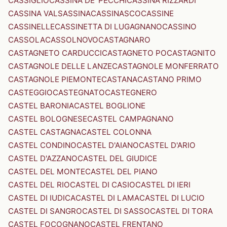
CASSIGLIO
CASSINA DE' PECCHI
CASSINA RIZZARDI
CASSINA VALSASSINA
CASSINASCO
CASSINE
CASSINELLE
CASSINETTA DI LUGAGNANO
CASSINO
CASSOLA
CASSOLNOVO
CASTAGNARO
CASTAGNETO CARDUCCI
CASTAGNETO PO
CASTAGNITO
CASTAGNOLE DELLE LANZE
CASTAGNOLE MONFERRATO
CASTAGNOLE PIEMONTE
CASTANA
CASTANO PRIMO
CASTEGGIO
CASTEGNATO
CASTEGNERO
CASTEL BARONIA
CASTEL BOGLIONE
CASTEL BOLOGNESE
CASTEL CAMPAGNANO
CASTEL CASTAGNA
CASTEL COLONNA
CASTEL CONDINO
CASTEL D'AIANO
CASTEL D'ARIO
CASTEL D'AZZANO
CASTEL DEL GIUDICE
CASTEL DEL MONTE
CASTEL DEL PIANO
CASTEL DEL RIO
CASTEL DI CASIO
CASTEL DI IERI
CASTEL DI IUDICA
CASTEL DI LAMA
CASTEL DI LUCIO
CASTEL DI SANGRO
CASTEL DI SASSO
CASTEL DI TORA
CASTEL FOCOGNANO
CASTEL FRENTANO