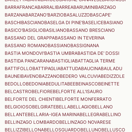
BARRAFRANCA
BARRALI
BARREA
BARUMINI
BARZAGO
BARZANA
BARZANO'
BARZIO
BASALUZZO
BASCAPE'
BASCHI
BASCIANO
BASELGA DI PINE'
BASELICE
BASIANO
BASICO'
BASIGLIO
BASILIANO
BASSANO BRESCIANO
BASSANO DEL GRAPPA
BASSANO IN TEVERINA
BASSANO ROMANO
BASSIANO
BASSIGNANA
BASTIA MONDOVI'
BASTIA UMBRA
BASTIDA DE' DOSSI
BASTIDA PANCARANA
BASTIGLIA
BATTAGLIA TERME
BATTIFOLLO
BATTIPAGLIA
BATTUDA
BAUCINA
BAULADU
BAUNEI
BAVENO
BAZZANO
BEDERO VALCUVIA
BEDIZZOLE
BEDOLLO
BEDONIA
BEDULITA
BEE
BEINASCO
BEINETTE
BELCASTRO
BELFIORE
BELFORTE ALL'ISAURO
BELFORTE DEL CHIENTI
BELFORTE MONFERRATO
BELGIOIOSO
BELGIRATE
BELLA
BELLAGIO
BELLANO
BELLANTE
BELLARIA-IGEA MARINA
BELLEGRA
BELLINO
BELLINZAGO LOMBARDO
BELLINZAGO NOVARESE
BELLIZZI
BELLONA
BELLOSGUARDO
BELLUNO
BELLUSCO