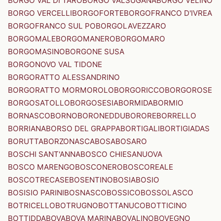
BORGO VAL DI TARO
BORGO VALSUGANA
BORGO VELINO
BORGO VERCELLI
BORGOFORTE
BORGOFRANCO D'IVREA
BORGOFRANCO SUL PO
BORGOLAVEZZARO
BORGOMALE
BORGOMANERO
BORGOMARO
BORGOMASINO
BORGONE SUSA
BORGONOVO VAL TIDONE
BORGORATTO ALESSANDRINO
BORGORATTO MORMOROLO
BORGORICCO
BORGOROSE
BORGOSATOLLO
BORGOSESIA
BORMIDA
BORMIO
BORNASCO
BORNO
BORONEDDU
BORORE
BORRELLO
BORRIANA
BORSO DEL GRAPPA
BORTIGALI
BORTIGIADAS
BORUTTA
BORZONASCA
BOSA
BOSARO
BOSCHI SANT'ANNA
BOSCO CHIESANUOVA
BOSCO MARENGO
BOSCONERO
BOSCOREALE
BOSCOTRECASE
BOSENTINO
BOSIA
BOSIO
BOSISIO PARINI
BOSNASCO
BOSSICO
BOSSOLASCO
BOTRICELLO
BOTRUGNO
BOTTANUCO
BOTTICINO
BOTTIDDA
BOVA
BOVA MARINA
BOVALINO
BOVEGNO