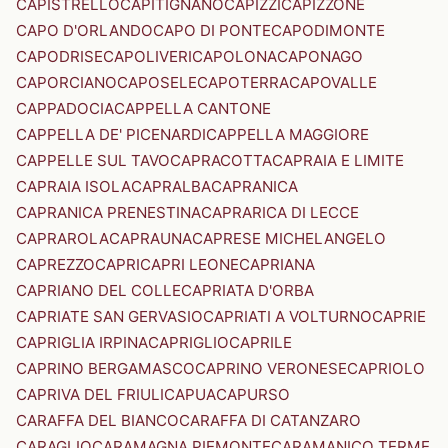
CAPISTRELLO
CAPITIGNANO
CAPIZZI
CAPIZZONE
CAPO D'ORLANDO
CAPO DI PONTE
CAPODIMONTE
CAPODRISE
CAPOLIVERI
CAPOLONA
CAPONAGO
CAPORCIANO
CAPOSELE
CAPOTERRA
CAPOVALLE
CAPPADOCIA
CAPPELLA CANTONE
CAPPELLA DE' PICENARDI
CAPPELLA MAGGIORE
CAPPELLE SUL TAVO
CAPRACOTTA
CAPRAIA E LIMITE
CAPRAIA ISOLA
CAPRALBA
CAPRANICA
CAPRANICA PRENESTINA
CAPRARICA DI LECCE
CAPRAROLA
CAPRAUNA
CAPRESE MICHELANGELO
CAPREZZO
CAPRI
CAPRI LEONE
CAPRIANA
CAPRIANO DEL COLLE
CAPRIATA D'ORBA
CAPRIATE SAN GERVASIO
CAPRIATI A VOLTURNO
CAPRIE
CAPRIGLIA IRPINA
CAPRIGLIO
CAPRILE
CAPRINO BERGAMASCO
CAPRINO VERONESE
CAPRIOLO
CAPRIVA DEL FRIULI
CAPUA
CAPURSO
CARAFFA DEL BIANCO
CARAFFA DI CATANZARO
CARAGLIO
CARAMAGNA PIEMONTE
CARAMANICO TERME