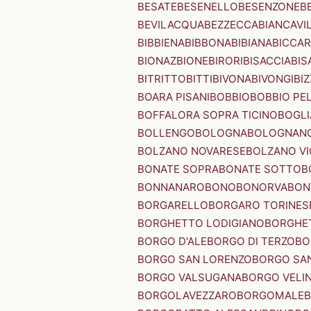
BESATE
BESENELLO
BESENZONE
B
BEVILACQUA
BEZZECCA
BIANCAVI
BIBBIENA
BIBBONA
BIBIANA
BICCAR
BIONAZ
BIONE
BIRORI
BISACCIA
BIS
BITRITTO
BITTI
BIVONA
BIVONGI
BI
BOARA PISANI
BOBBIO
BOBBIO PEL
BOFFALORA SOPRA TICINO
BOGL
BOLLENGO
BOLOGNA
BOLOGNAN
BOLZANO NOVARESE
BOLZANO VI
BONATE SOPRA
BONATE SOTTO
B
BONNANARO
BONO
BONORVA
BON
BORGARELLO
BORGARO TORINES
BORGHETTO LODIGIANO
BORGHET
BORGO D'ALE
BORGO DI TERZO
BO
BORGO SAN LORENZO
BORGO SA
BORGO VALSUGANA
BORGO VELI
BORGOLAVEZZARO
BORGOMALE