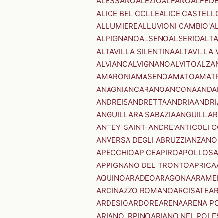
ALESSANO
ALEZIO
ALFANO
ALFED
ALICE BEL COLLE
ALICE CASTELL
ALLUMIERE
ALLUVIONI CAMBIO'
A
ALPIGNANO
ALSENO
ALSERIO
ALT
ALTAVILLA SILENTINA
ALTAVILLA 
ALVIANO
ALVIGNANO
ALVITO
ALZA
AMARONI
AMASENO
AMATO
AMAT
ANAGNI
ANCARANO
ANCONA
ANDA
ANDREIS
ANDRETTA
ANDRIA
ANDRI
ANGUILLARA SABAZIA
ANGUILLAR
ANTEY-SAINT-ANDRE'
ANTICOLI 
ANVERSA DEGLI ABRUZZI
ANZANO
APECCHIO
APICE
APIRO
APOLLOSA
APPIGNANO DEL TRONTO
APRICA
AQUINO
ARADEO
ARAGONA
ARAME
ARCINAZZO ROMANO
ARCISATE
A
ARDESIO
ARDORE
ARENA
ARENA P
ARIANO IRPINO
ARIANO NEL POLE