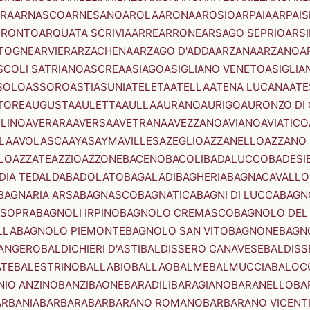
RA
ARNASCO
ARNESANO
AROLA
ARONA
AROSIO
ARPAIA
ARPAIS
TRONTO
ARQUATA SCRIVIA
ARRE
ARRONE
ARSAGO SEPRIO
ARSI
TOGNE
ARVIER
ARZACHENA
ARZAGO D'ADDA
ARZANA
ARZANO
A
SCOLI SATRIANO
ASCREA
ASIAGO
ASIGLIANO VENETO
ASIGLIA
SOLO
ASSORO
ASTI
ASUNI
ATELETA
ATELLA
ATENA LUCANA
ATE
TORE
AUGUSTA
AULETTA
AULLA
AURANO
AURIGO
AURONZO DI
LLINO
AVERARA
AVERSA
AVETRANA
AVEZZANO
AVIANO
AVIATICO
LA
AVOLASCA
AYAS
AYMAVILLES
AZEGLIO
AZZANELLO
AZZANO 
LO
AZZATE
AZZIO
AZZONE
BACENO
BACOLI
BADALUCCO
BADESI
DIA TEDALDA
BADOLATO
BAGALADI
BAGHERIA
BAGNACAVALLO
BAGNARIA ARSA
BAGNASCO
BAGNATICA
BAGNI DI LUCCA
BAGNO
 SOPRA
BAGNOLI IRPINO
BAGNOLO CREMASCO
BAGNOLO DEL
LLA
BAGNOLO PIEMONTE
BAGNOLO SAN VITO
BAGNONE
BAGN
ANGERO
BALDICHIERI D'ASTI
BALDISSERO CANAVESE
BALDISS
ATE
BALESTRINO
BALLABIO
BALLAO
BALME
BALMUCCIA
BALOC
NIO ANZINO
BANZI
BAONE
BARADILI
BARAGIANO
BARANELLO
BA
ARBANIA
BARBARA
BARBARANO ROMANO
BARBARANO VICENT