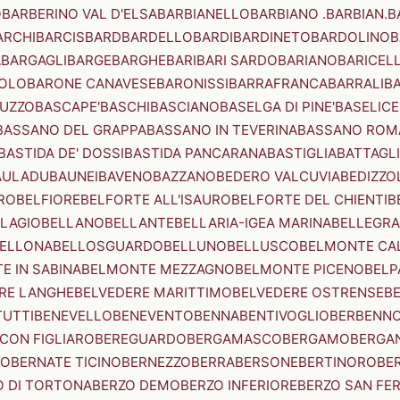
O
BARBERINO VAL D'ELSA
BARBIANELLO
BARBIANO .BARBIAN.
B
ARCHI
BARCIS
BARD
BARDELLO
BARDI
BARDINETO
BARDOLINO
B
A
BARGAGLI
BARGE
BARGHE
BARI
BARI SARDO
BARIANO
BARICEL
OLO
BARONE CANAVESE
BARONISSI
BARRAFRANCA
BARRALI
B
UZZO
BASCAPE'
BASCHI
BASCIANO
BASELGA DI PINE'
BASELICE
BASSANO DEL GRAPPA
BASSANO IN TEVERINA
BASSANO ROM
BASTIDA DE' DOSSI
BASTIDA PANCARANA
BASTIGLIA
BATTAGL
AULADU
BAUNEI
BAVENO
BAZZANO
BEDERO VALCUVIA
BEDIZZO
RO
BELFIORE
BELFORTE ALL'ISAURO
BELFORTE DEL CHIENTI
B
LAGIO
BELLANO
BELLANTE
BELLARIA-IGEA MARINA
BELLEGRA
ELLONA
BELLOSGUARDO
BELLUNO
BELLUSCO
BELMONTE CA
E IN SABINA
BELMONTE MEZZAGNO
BELMONTE PICENO
BELP
RE LANGHE
BELVEDERE MARITTIMO
BELVEDERE OSTRENSE
B
TUTTI
BENEVELLO
BENEVENTO
BENNA
BENTIVOGLIO
BERBENN
CON FIGLIARO
BEREGUARDO
BERGAMASCO
BERGAMO
BERGA
IO
BERNATE TICINO
BERNEZZO
BERRA
BERSONE
BERTINORO
BE
 DI TORTONA
BERZO DEMO
BERZO INFERIORE
BERZO SAN FE