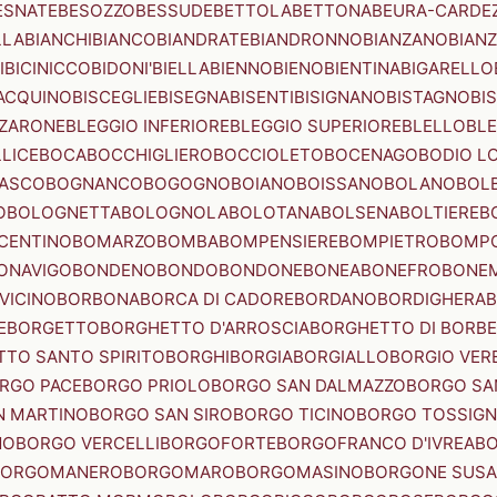
ESNATE
BESOZZO
BESSUDE
BETTOLA
BETTONA
BEURA-CARDE
LLA
BIANCHI
BIANCO
BIANDRATE
BIANDRONNO
BIANZANO
BIANZ
I
BICINICCO
BIDONI'
BIELLA
BIENNO
BIENO
BIENTINA
BIGARELLO
ACQUINO
BISCEGLIE
BISEGNA
BISENTI
BISIGNANO
BISTAGNO
BI
ZZARONE
BLEGGIO INFERIORE
BLEGGIO SUPERIORE
BLELLO
BL
LICE
BOCA
BOCCHIGLIERO
BOCCIOLETO
BOCENAGO
BODIO L
IASCO
BOGNANCO
BOGOGNO
BOIANO
BOISSANO
BOLANO
BOL
O
BOLOGNETTA
BOLOGNOLA
BOLOTANA
BOLSENA
BOLTIERE
B
CENTINO
BOMARZO
BOMBA
BOMPENSIERE
BOMPIETRO
BOMP
ONAVIGO
BONDENO
BONDO
BONDONE
BONEA
BONEFRO
BONE
VICINO
BORBONA
BORCA DI CADORE
BORDANO
BORDIGHERA
E
BORGETTO
BORGHETTO D'ARROSCIA
BORGHETTO DI BORB
TO SANTO SPIRITO
BORGHI
BORGIA
BORGIALLO
BORGIO VERE
RGO PACE
BORGO PRIOLO
BORGO SAN DALMAZZO
BORGO SA
N MARTINO
BORGO SAN SIRO
BORGO TICINO
BORGO TOSSIG
NO
BORGO VERCELLI
BORGOFORTE
BORGOFRANCO D'IVREA
BO
BORGOMANERO
BORGOMARO
BORGOMASINO
BORGONE SUSA