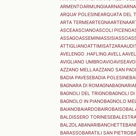
ARMENTO
ARMUNGIA
ARNAD
ARNA
ARQUA' POLESINE
ARQUATA DEL 
ARTA TERME
ARTEGNA
ARTENA
AR
ASCEA
ASCIANO
ASCOLI PICENO
A
ASSAGO
ASSEMINI
ASSISI
ASSO
AS
ATTIGLIANO
ATTIMIS
ATZARA
AUDI
AVELENGO .HAFLING.
AVELLA
AVE
AVIGLIANO UMBRO
AVIO
AVISE
AVO
AZZANO MELLA
AZZANO SAN PAO
BADIA PAVESE
BADIA POLESINE
BA
BAGNARA DI ROMAGNA
BAGNARIA
BAGNOLI DEL TRIGNO
BAGNOLI DI
BAGNOLO IN PIANO
BAGNOLO ME
BAIANO
BAIARDO
BAIRO
BAISO
BAL
BALDISSERO TORINESE
BALESTR
BALZOLA
BANARI
BANCHETTE
BAN
BARASSO
BARATILI SAN PIETRO
B