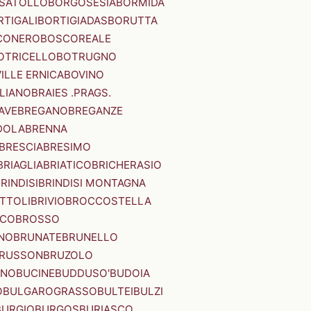
SATOLLO
BORGOSESIA
BORMIDA
RTIGALI
BORTIGIADAS
BORUTTA
CONERO
BOSCOREALE
OTRICELLO
BOTRUGNO
ILLE ERNICA
BOVINO
LIANO
BRAIES .PRAGS.
IAVE
BREGANO
BREGANZE
DOLA
BRENNA
BRESCIA
BRESIMO
BRIAGLIA
BRIATICO
BRICHERASIO
RINDISI
BRINDISI MONTAGNA
ITTOLI
BRIVIO
BROCCOSTELLA
SCO
BROSSO
NO
BRUNATE
BRUNELLO
RUSSON
BRUZOLO
INO
BUCINE
BUDDUSO'
BUDOIA
O
BULGAROGRASSO
BULTEI
BULZI
BURGIO
BURGOS
BURIASCO