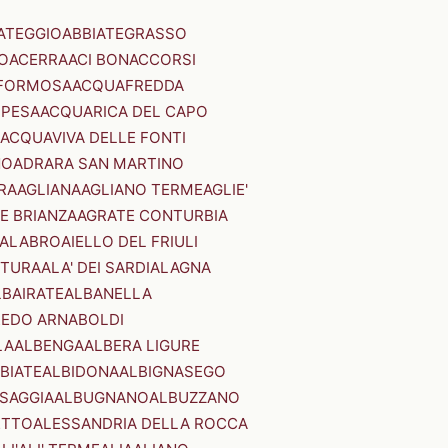
ATEGGIO
ABBIATEGRASSO
O
ACERRA
ACI BONACCORSI
FORMOSA
ACQUAFREDDA
PESA
ACQUARICA DEL CAPO
ACQUAVIVA DELLE FONTI
NO
ADRARA SAN MARTINO
RA
AGLIANA
AGLIANO TERME
AGLIE'
E BRIANZA
AGRATE CONTURBIA
CALABRO
AIELLO DEL FRIULI
STURA
ALA' DEI SARDI
ALAGNA
LBAIRATE
ALBANELLA
EDO ARNABOLDI
LA
ALBENGA
ALBERA LIGURE
BIATE
ALBIDONA
ALBIGNASEGO
SAGGIA
ALBUGNANO
ALBUZZANO
ETTO
ALESSANDRIA DELLA ROCCA