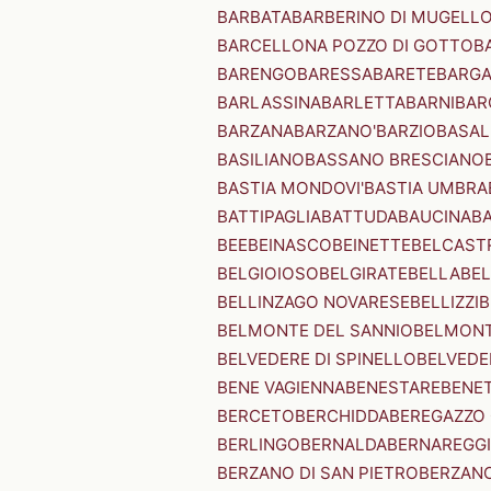
BARBATA
BARBERINO DI MUGELL
BARCELLONA POZZO DI GOTTO
B
BARENGO
BARESSA
BARETE
BARG
BARLASSINA
BARLETTA
BARNI
BAR
BARZANA
BARZANO'
BARZIO
BASAL
BASILIANO
BASSANO BRESCIANO
BASTIA MONDOVI'
BASTIA UMBRA
BATTIPAGLIA
BATTUDA
BAUCINA
B
BEE
BEINASCO
BEINETTE
BELCAST
BELGIOIOSO
BELGIRATE
BELLA
BEL
BELLINZAGO NOVARESE
BELLIZZI
B
BELMONTE DEL SANNIO
BELMONT
BELVEDERE DI SPINELLO
BELVEDE
BENE VAGIENNA
BENESTARE
BENE
BERCETO
BERCHIDDA
BEREGAZZO 
BERLINGO
BERNALDA
BERNAREGG
BERZANO DI SAN PIETRO
BERZANO