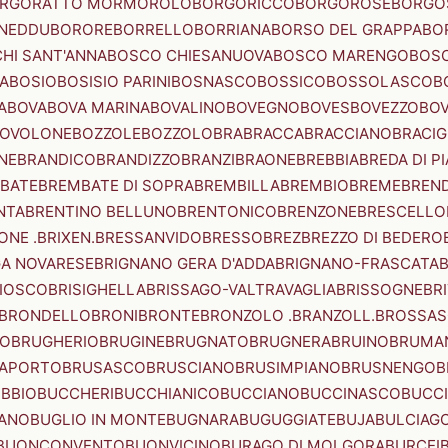
RGORATTO MORMOROLO
BORGORICCO
BORGOROSE
BORGO
NEDDU
BORORE
BORRELLO
BORRIANA
BORSO DEL GRAPPA
BO
HI SANT'ANNA
BOSCO CHIESANUOVA
BOSCO MARENGO
BOS
A
BOSIO
BOSISIO PARINI
BOSNASCO
BOSSICO
BOSSOLASCO
B
A
BOVA
BOVA MARINA
BOVALINO
BOVEGNO
BOVES
BOVEZZO
BOV
OVOLONE
BOZZOLE
BOZZOLO
BRA
BRACCA
BRACCIANO
BRACIG
NE
BRANDICO
BRANDIZZO
BRANZI
BRAONE
BREBBIA
BREDA DI P
BATE
BREMBATE DI SOPRA
BREMBILLA
BREMBIO
BREME
BREN
NTA
BRENTINO BELLUNO
BRENTONICO
BRENZONE
BRESCELLO
NE .BRIXEN.
BRESSANVIDO
BRESSO
BREZ
BREZZO DI BEDERO
GA NOVARESE
BRIGNANO GERA D'ADDA
BRIGNANO-FRASCATA
B
IOSCO
BRISIGHELLA
BRISSAGO-VALTRAVAGLIA
BRISSOGNE
BR
BRONDELLO
BRONI
BRONTE
BRONZOLO .BRANZOLL.
BROSSA
LO
BRUGHERIO
BRUGINE
BRUGNATO
BRUGNERA
BRUINO
BRUMA
APORTO
BRUSASCO
BRUSCIANO
BRUSIMPIANO
BRUSNENGO
B
BBIO
BUCCHERI
BUCCHIANICO
BUCCIANO
BUCCINASCO
BUCC
ANO
BUGLIO IN MONTE
BUGNARA
BUGUGGIATE
BUJA
BULCIAG
BUONCONVENTO
BUONVICINO
BURAGO DI MOLGORA
BURCEI