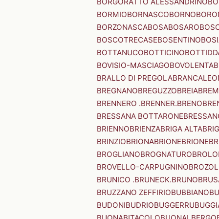
BORGORATTO ALESSANDRINO
BO
BORMIO
BORNASCO
BORNO
BORO
BORZONASCA
BOSA
BOSARO
BOSC
BOSCOTRECASE
BOSENTINO
BOSI
BOTTANUCO
BOTTICINO
BOTTIDD
BOVISIO-MASCIAGO
BOVOLENTA
B
BRALLO DI PREGOLA
BRANCALEO
BREGNANO
BREGUZZO
BREIA
BREM
BRENNERO .BRENNER.
BRENO
BRE
BRESSANA BOTTARONE
BRESSANO
BRIENNO
BRIENZA
BRIGA ALTA
BRI
BRINZIO
BRIONA
BRIONE
BRIONE
BR
BROGLIANO
BROGNATURO
BROLO
BROVELLO-CARPUGNINO
BROZO
BRUNICO .BRUNECK.
BRUNO
BRUS
BRUZZANO ZEFFIRIO
BUBBIANO
BU
BUDONI
BUDRIO
BUGGERRU
BUGGI
BUONABITACOLO
BUONALBERGO