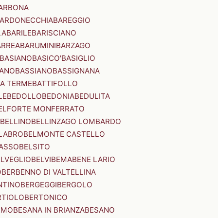
ARBONA
ARDONECCHIA
BAREGGIO
LA
BARILE
BARISCIANO
ARREA
BARUMINI
BARZAGO
BASIANO
BASICO'
BASIGLIO
ANO
BASSIANO
BASSIGNANA
IA TERME
BATTIFOLLO
LE
BEDOLLO
BEDONIA
BEDULITA
ELFORTE MONFERRATO
BELLINO
BELLINZAGO LOMBARDO
LABRO
BELMONTE CASTELLO
ASSO
BELSITO
ELVEGLIO
BELVI
BEMA
BENE LARIO
O
BERBENNO DI VALTELLINA
NTINO
BERGEGGI
BERGOLO
RTIOLO
BERTONICO
RMO
BESANA IN BRIANZA
BESANO