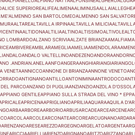
ENA
ALFIANELLO
ALFIANO NATTA
ALFONSINE
ALGHERO
ALGUA
A
O
ALICE SUPERIORE
ALIFE
ALIMENA
ALIMINUSA
ALLAI
ALLEGHE
LME'
ALMENNO SAN BARTOLOMEO
ALMENNO SAN SALVATOR
AMURA
ALTARE
ALTAVILLA IRPINA
ALTAVILLA MILICIA
ALTAVILL
VICENTINA
ALTIDONA
ALTILIA
ALTINO
ALTISSIMO
ALTIVOLE
ALT
NO LOMBARDO
ALZANO SCRIVIA
ALZATE BRIANZA
AMALFI
AMA
RICE
AMBIVERE
AMBLAR
AMEGLIA
AMELIA
AMENDOLARA
AMEN
LI
ANDALO
ANDALO VALTELLINO
ANDEZENO
ANDORA
ANDORNO
ANO .ANDRIAN.
ANELA
ANFO
ANGERA
ANGHIARI
ANGIARI
ANGOL
A VENETA
ANNICCO
ANNONE DI BRIANZA
ANNONE VENETO
AN
CORRADO
ANTIGNANO
ANTILLO
ANTONIMINA
ANTRODOCO
ANT
 DEL PARCO
ANZANO DI PUGLIA
ANZI
ANZIO
ANZOLA D'OSSOL
APPIANO GENTILE
APPIANO SULLA STRADA DEL VINO * EPPA
APRICALE
APRICENA
APRIGLIANO
APRILIA
AQUARA
AQUILA D'A
NGO
ARBA
ARBOREA
ARBORIO
ARBUS
ARCADE
ARCE
ARCENE
AR
RCO
ARCOLA
ARCOLE
ARCONATE
ARCORE
ARCUGNANO
ARDAR
O
ARENZANO
ARESE
AREZZO
ARGEGNO
ARGELATO
ARGENTA
ARG
SINE
ARICCIA
ARIELLI
ARIENZO
ARIGNANO
ARITZO
ARIZZANO
ARL