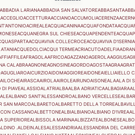
ABBADIA LARIANA
ABBADIA SAN SALVATORE
ABBASANTA
ABB
A
ACCEGLIO
ACCETTURA
ACCIANO
ACCUMOLI
ACERENZA
ACERN
NT'ANTONIO
ACIREALE
ACQUACANINA
ACQUAFONDATA
ACQUA
MONESE
ACQUANEGRA SUL CHIESE
ACQUAPENDENTE
ACQUAP
CQUASPARTA
ACQUAVIVA COLLECROCE
ACQUAVIVA D'ISERNIA
LATANI
ACQUEDOLCI
ACQUI TERME
ACRI
ACUTO
ADELFIA
ADRA
AFFI
AFFILE
AFRAGOLA
AFRICO
AGAZZANO
AGEROLA
AGGIUS
AGI
NA CALABRA
AGNONE
AGNOSINE
AGORDO
AGOSTA
AGRA
AGRAT
O
AGUGLIARO
AICURZIO
AIDOMAGGIORE
AIDONE
AIELLI
AIELLO 
AILOCHE
AIRASCA
AIROLA
AIROLE
AIRUNO
AISONE
ALA
ALA DI 
 DI PIAVE
ALASSIO
ALATRI
ALBA
ALBA ADRIATICA
ALBAGIARA
A
IALE
ALBANO SANT'ALESSANDRO
ALBANO VERCELLESE
ALBAR
R SAN MARCO
ALBARETO
ALBARETTO DELLA TORRE
ALBAVIL
 CON CASSANO
ALBETTONE
ALBI
ALBIANO
ALBIANO D'IVREA
AL
A SUPERIORE
ALBISSOLA MARINA
ALBIZZATE
ALBONESE
ALBO
ALDINO .ALDEIN.
ALES
ALESSANDRIA
ALESSANDRIA DEL CARR