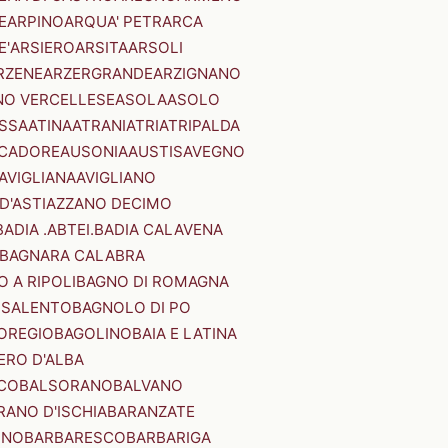
E
ARPINO
ARQUA' PETRARCA
E'
ARSIERO
ARSITA
ARSOLI
RZENE
ARZERGRANDE
ARZIGNANO
NO VERCELLESE
ASOLA
ASOLO
SSA
ATINA
ATRANI
ATRI
ATRIPALDA
 CADORE
AUSONIA
AUSTIS
AVEGNO
AVIGLIANA
AVIGLIANO
D'ASTI
AZZANO DECIMO
BADIA .ABTEI.
BADIA CALAVENA
BAGNARA CALABRA
 A RIPOLI
BAGNO DI ROMAGNA
 SALENTO
BAGNOLO DI PO
OREGIO
BAGOLINO
BAIA E LATINA
ERO D'ALBA
CO
BALSORANO
BALVANO
RANO D'ISCHIA
BARANZATE
INO
BARBARESCO
BARBARIGA