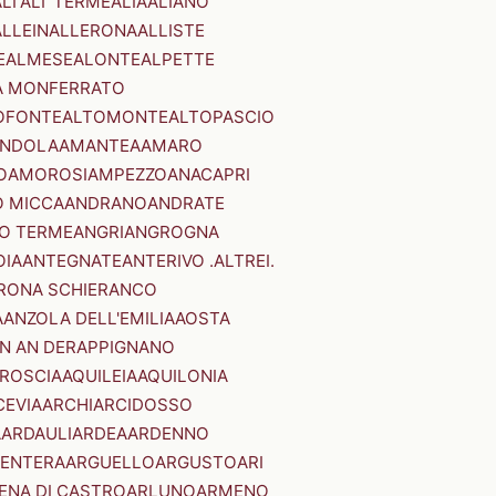
LI'
ALI' TERME
ALIA
ALIANO
ALLEIN
ALLERONA
ALLISTE
E
ALMESE
ALONTE
ALPETTE
A MONFERRATO
OFONTE
ALTOMONTE
ALTOPASCIO
NDOLA
AMANTEA
AMARO
O
AMOROSI
AMPEZZO
ANACAPRI
 MICCA
ANDRANO
ANDRATE
O TERME
ANGRI
ANGROGNA
OIA
ANTEGNATE
ANTERIVO .ALTREI.
RONA SCHIERANCO
A
ANZOLA DELL'EMILIA
AOSTA
N AN DER
APPIGNANO
RROSCIA
AQUILEIA
AQUILONIA
CEVIA
ARCHI
ARCIDOSSO
A
ARDAULI
ARDEA
ARDENNO
ENTERA
ARGUELLO
ARGUSTO
ARI
ENA DI CASTRO
ARLUNO
ARMENO