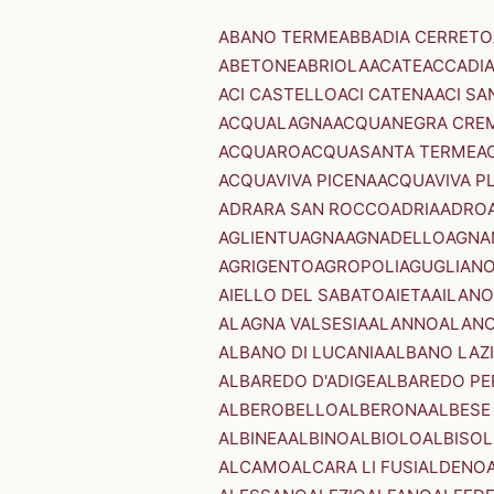
ABANO TERME
ABBADIA CERRETO
ABETONE
ABRIOLA
ACATE
ACCADI
ACI CASTELLO
ACI CATENA
ACI SA
ACQUALAGNA
ACQUANEGRA CRE
ACQUARO
ACQUASANTA TERME
A
ACQUAVIVA PICENA
ACQUAVIVA P
ADRARA SAN ROCCO
ADRIA
ADRO
AGLIENTU
AGNA
AGNADELLO
AGNA
AGRIGENTO
AGROPOLI
AGUGLIAN
AIELLO DEL SABATO
AIETA
AILANO
ALAGNA VALSESIA
ALANNO
ALANO
ALBANO DI LUCANIA
ALBANO LAZ
ALBAREDO D'ADIGE
ALBAREDO PE
ALBEROBELLO
ALBERONA
ALBESE
ALBINEA
ALBINO
ALBIOLO
ALBISOL
ALCAMO
ALCARA LI FUSI
ALDENO