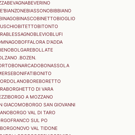
ZZA
BEVAGNA
BEVERINO
E'
BIANZONE
BIASSONO
BIBBIANO
BINAGO
BINASCO
BINETTO
BIOGLIO
SUSCHIO
BITETTO
BITONTO
ERA
BLESSAGNO
BLEVIO
BLUFI
OMNAGO
BOFFALORA D'ADDA
BENO
BOLGARE
BOLLATE
OLZANO .BOZEN.
ORTO
BONARCADO
BONASSOLA
MERSE
BONIFATI
BONITO
BORDOLANO
BORE
BORETTO
ERA
BORGHETTO DI VARA
ZZI
BORGO A MOZZANO
N GIACOMO
BORGO SAN GIOVANNI
NANO
BORGO VAL DI TARO
RGOFRANCO SUL PO
BORGONOVO VAL TIDONE