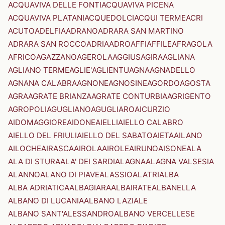
ACQUAVIVA DELLE FONTI
ACQUAVIVA PICENA
ACQUAVIVA PLATANI
ACQUEDOLCI
ACQUI TERME
ACRI
ACUTO
ADELFIA
ADRANO
ADRARA SAN MARTINO
ADRARA SAN ROCCO
ADRIA
ADRO
AFFI
AFFILE
AFRAGOLA
AFRICO
AGAZZANO
AGEROLA
AGGIUS
AGIRA
AGLIANA
AGLIANO TERME
AGLIE'
AGLIENTU
AGNA
AGNADELLO
AGNANA CALABRA
AGNONE
AGNOSINE
AGORDO
AGOSTA
AGRA
AGRATE BRIANZA
AGRATE CONTURBIA
AGRIGENTO
AGROPOLI
AGUGLIANO
AGUGLIARO
AICURZIO
AIDOMAGGIORE
AIDONE
AIELLI
AIELLO CALABRO
AIELLO DEL FRIULI
AIELLO DEL SABATO
AIETA
AILANO
AILOCHE
AIRASCA
AIROLA
AIROLE
AIRUNO
AISONE
ALA
ALA DI STURA
ALA' DEI SARDI
ALAGNA
ALAGNA VALSESIA
ALANNO
ALANO DI PIAVE
ALASSIO
ALATRI
ALBA
ALBA ADRIATICA
ALBAGIARA
ALBAIRATE
ALBANELLA
ALBANO DI LUCANIA
ALBANO LAZIALE
ALBANO SANT'ALESSANDRO
ALBANO VERCELLESE