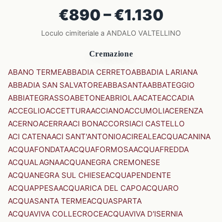
€890 – €1.130
Loculo cimiteriale a ANDALO VALTELLINO
Cremazione
ABANO TERME
ABBADIA CERRETO
ABBADIA LARIANA
ABBADIA SAN SALVATORE
ABBASANTA
ABBATEGGIO
ABBIATEGRASSO
ABETONE
ABRIOLA
ACATE
ACCADIA
ACCEGLIO
ACCETTURA
ACCIANO
ACCUMOLI
ACERENZA
ACERNO
ACERRA
ACI BONACCORSI
ACI CASTELLO
ACI CATENA
ACI SANT'ANTONIO
ACIREALE
ACQUACANINA
ACQUAFONDATA
ACQUAFORMOSA
ACQUAFREDDA
ACQUALAGNA
ACQUANEGRA CREMONESE
ACQUANEGRA SUL CHIESE
ACQUAPENDENTE
ACQUAPPESA
ACQUARICA DEL CAPO
ACQUARO
ACQUASANTA TERME
ACQUASPARTA
ACQUAVIVA COLLECROCE
ACQUAVIVA D'ISERNIA