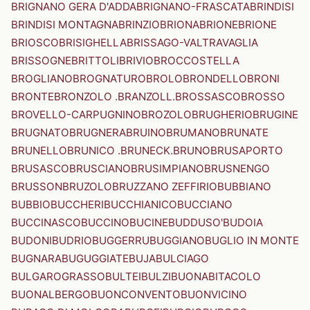
BRIGNANO GERA D'ADDA
BRIGNANO-FRASCATA
BRINDISI
BRINDISI MONTAGNA
BRINZIO
BRIONA
BRIONE
BRIONE
BRIOSCO
BRISIGHELLA
BRISSAGO-VALTRAVAGLIA
BRISSOGNE
BRITTOLI
BRIVIO
BROCCOSTELLA
BROGLIANO
BROGNATURO
BROLO
BRONDELLO
BRONI
BRONTE
BRONZOLO .BRANZOLL.
BROSSASCO
BROSSO
BROVELLO-CARPUGNINO
BROZOLO
BRUGHERIO
BRUGINE
BRUGNATO
BRUGNERA
BRUINO
BRUMANO
BRUNATE
BRUNELLO
BRUNICO .BRUNECK.
BRUNO
BRUSAPORTO
BRUSASCO
BRUSCIANO
BRUSIMPIANO
BRUSNENGO
BRUSSON
BRUZOLO
BRUZZANO ZEFFIRIO
BUBBIANO
BUBBIO
BUCCHERI
BUCCHIANICO
BUCCIANO
BUCCINASCO
BUCCINO
BUCINE
BUDDUSO'
BUDOIA
BUDONI
BUDRIO
BUGGERRU
BUGGIANO
BUGLIO IN MONTE
BUGNARA
BUGUGGIATE
BUJA
BULCIAGO
BULGAROGRASSO
BULTEI
BULZI
BUONABITACOLO
BUONALBERGO
BUONCONVENTO
BUONVICINO