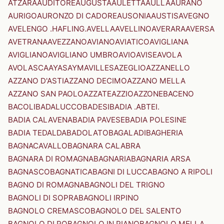
ATZARA
AUDITORE
AUGUSTA
AULETTA
AULLA
AURANO
AURIGO
AURONZO DI CADORE
AUSONIA
AUSTIS
AVEGNO
AVELENGO .HAFLING.
AVELLA
AVELLINO
AVERARA
AVERSA
AVETRANA
AVEZZANO
AVIANO
AVIATICO
AVIGLIANA
AVIGLIANO
AVIGLIANO UMBRO
AVIO
AVISE
AVOLA
AVOLASCA
AYAS
AYMAVILLES
AZEGLIO
AZZANELLO
AZZANO D'ASTI
AZZANO DECIMO
AZZANO MELLA
AZZANO SAN PAOLO
AZZATE
AZZIO
AZZONE
BACENO
BACOLI
BADALUCCO
BADESI
BADIA .ABTEI.
BADIA CALAVENA
BADIA PAVESE
BADIA POLESINE
BADIA TEDALDA
BADOLATO
BAGALADI
BAGHERIA
BAGNACAVALLO
BAGNARA CALABRA
BAGNARA DI ROMAGNA
BAGNARIA
BAGNARIA ARSA
BAGNASCO
BAGNATICA
BAGNI DI LUCCA
BAGNO A RIPOLI
BAGNO DI ROMAGNA
BAGNOLI DEL TRIGNO
BAGNOLI DI SOPRA
BAGNOLI IRPINO
BAGNOLO CREMASCO
BAGNOLO DEL SALENTO
BAGNOLO DI PO
BAGNOLO IN PIANO
BAGNOLO MELLA