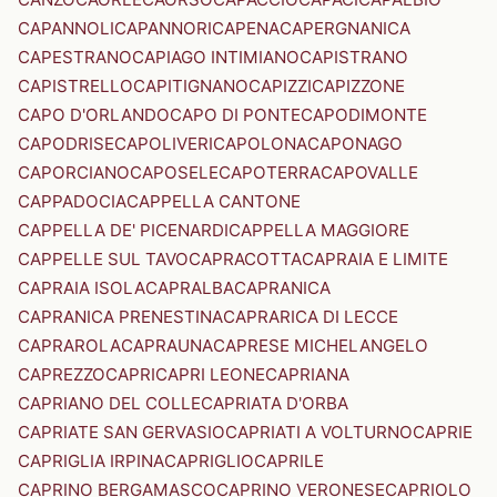
CAPANNOLI
CAPANNORI
CAPENA
CAPERGNANICA
CAPESTRANO
CAPIAGO INTIMIANO
CAPISTRANO
CAPISTRELLO
CAPITIGNANO
CAPIZZI
CAPIZZONE
CAPO D'ORLANDO
CAPO DI PONTE
CAPODIMONTE
CAPODRISE
CAPOLIVERI
CAPOLONA
CAPONAGO
CAPORCIANO
CAPOSELE
CAPOTERRA
CAPOVALLE
CAPPADOCIA
CAPPELLA CANTONE
CAPPELLA DE' PICENARDI
CAPPELLA MAGGIORE
CAPPELLE SUL TAVO
CAPRACOTTA
CAPRAIA E LIMITE
CAPRAIA ISOLA
CAPRALBA
CAPRANICA
CAPRANICA PRENESTINA
CAPRARICA DI LECCE
CAPRAROLA
CAPRAUNA
CAPRESE MICHELANGELO
CAPREZZO
CAPRI
CAPRI LEONE
CAPRIANA
CAPRIANO DEL COLLE
CAPRIATA D'ORBA
CAPRIATE SAN GERVASIO
CAPRIATI A VOLTURNO
CAPRIE
CAPRIGLIA IRPINA
CAPRIGLIO
CAPRILE
CAPRINO BERGAMASCO
CAPRINO VERONESE
CAPRIOLO