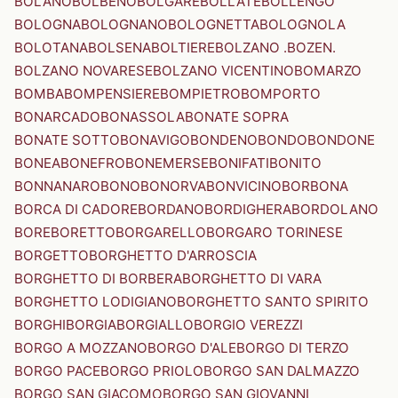
BOLANO
BOLBENO
BOLGARE
BOLLATE
BOLLENGO
BOLOGNA
BOLOGNANO
BOLOGNETTA
BOLOGNOLA
BOLOTANA
BOLSENA
BOLTIERE
BOLZANO .BOZEN.
BOLZANO NOVARESE
BOLZANO VICENTINO
BOMARZO
BOMBA
BOMPENSIERE
BOMPIETRO
BOMPORTO
BONARCADO
BONASSOLA
BONATE SOPRA
BONATE SOTTO
BONAVIGO
BONDENO
BONDO
BONDONE
BONEA
BONEFRO
BONEMERSE
BONIFATI
BONITO
BONNANARO
BONO
BONORVA
BONVICINO
BORBONA
BORCA DI CADORE
BORDANO
BORDIGHERA
BORDOLANO
BORE
BORETTO
BORGARELLO
BORGARO TORINESE
BORGETTO
BORGHETTO D'ARROSCIA
BORGHETTO DI BORBERA
BORGHETTO DI VARA
BORGHETTO LODIGIANO
BORGHETTO SANTO SPIRITO
BORGHI
BORGIA
BORGIALLO
BORGIO VEREZZI
BORGO A MOZZANO
BORGO D'ALE
BORGO DI TERZO
BORGO PACE
BORGO PRIOLO
BORGO SAN DALMAZZO
BORGO SAN GIACOMO
BORGO SAN GIOVANNI