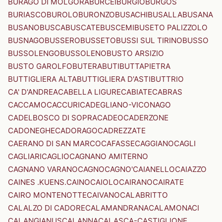
BURAGO DI MOLGORA
BURCEI
BURGIO
BURGOS
BURIASCO
BUROLO
BURONZO
BUSACHI
BUSALLA
BUSANA
BUSANO
BUSCA
BUSCATE
BUSCEMI
BUSETO PALIZZOLO
BUSNAGO
BUSSERO
BUSSETO
BUSSI SUL TIRINO
BUSSO
BUSSOLENGO
BUSSOLENO
BUSTO ARSIZIO
BUSTO GAROLFO
BUTERA
BUTI
BUTTAPIETRA
BUTTIGLIERA ALTA
BUTTIGLIERA D'ASTI
BUTTRIO
CA' D'ANDREA
CABELLA LIGURE
CABIATE
CABRAS
CACCAMO
CACCURI
CADEGLIANO-VICONAGO
CADELBOSCO DI SOPRA
CADEO
CADERZONE
CADONEGHE
CADORAGO
CADREZZATE
CAERANO DI SAN MARCO
CAFASSE
CAGGIANO
CAGLI
CAGLIARI
CAGLIO
CAGNANO AMITERNO
CAGNANO VARANO
CAGNO
CAGNO'
CAIANELLO
CAIAZZO
CAINES .KUENS.
CAINO
CAIOLO
CAIRANO
CAIRATE
CAIRO MONTENOTTE
CAIVANO
CALABRITTO
CALALZO DI CADORE
CALAMANDRANA
CALAMONACI
CALANGIANUS
CALANNA
CALASCA-CASTIGLIONE