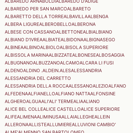
ALBAREDO ARNABOLDI
ALBAREDO D'ADIGE
ALBAREDO PER SAN MARCO
ALBARETO
ALBARETTO DELLA TORRE
ALBAVILLA
ALBENGA
ALBERA LIGURE
ALBEROBELLO
ALBERONA
ALBESE CON CASSANO
ALBETTONE
ALBI
ALBIANO
ALBIANO D'IVREA
ALBIATE
ALBIDONA
ALBIGNASEGO
ALBINEA
ALBINO
ALBIOLO
ALBISOLA SUPERIORE
ALBISSOLA MARINA
ALBIZZATE
ALBONESE
ALBOSAGGIA
ALBUGNANO
ALBUZZANO
ALCAMO
ALCARA LI FUSI
ALDENO
ALDINO .ALDEIN.
ALES
ALESSANDRIA
ALESSANDRIA DEL CARRETTO
ALESSANDRIA DELLA ROCCA
ALESSANO
ALEZIO
ALFANO
ALFEDENA
ALFIANELLO
ALFIANO NATTA
ALFONSINE
ALGHERO
ALGUA
ALI'
ALI' TERME
ALIA
ALIANO
ALICE BEL COLLE
ALICE CASTELLO
ALICE SUPERIORE
ALIFE
ALIMENA
ALIMINUSA
ALLAI
ALLEGHE
ALLEIN
ALLERONA
ALLISTE
ALLUMIERE
ALLUVIONI CAMBIO'
ALME'
ALMENNO SAN BARTOLOMEO