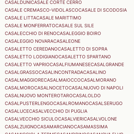
CASALDUNI
CASALE CORTE CERRO
CASALE CREMASCO-VIDOLASCO
CASALE DI SCODOSIA
CASALE LITTA
CASALE MARITTIMO
CASALE MONFERRATO
CASALE SUL SILE
CASALECCHIO DI RENO
CASALEGGIO BOIRO
CASALEGGIO NOVARA
CASALEONE
CASALETTO CEREDANO
CASALETTO DI SOPRA
CASALETTO LODIGIANO
CASALETTO SPARTANO
CASALETTO VAPRIO
CASALFIUMANESE
CASALGRANDE
CASALGRASSO
CASALINCONTRADA
CASALINO
CASALMAGGIORE
CASALMAIOCCO
CASALMORANO
CASALMORO
CASALNOCETO
CASALNUOVO DI NAPOLI
CASALNUOVO MONTEROTARO
CASALOLDO
CASALPUSTERLENGO
CASALROMANO
CASALSERUGO
CASALUCE
CASALVECCHIO DI PUGLIA
CASALVECCHIO SICULO
CASALVIERI
CASALVOLONE
CASALZUIGNO
CASAMARCIANO
CASAMASSIMA