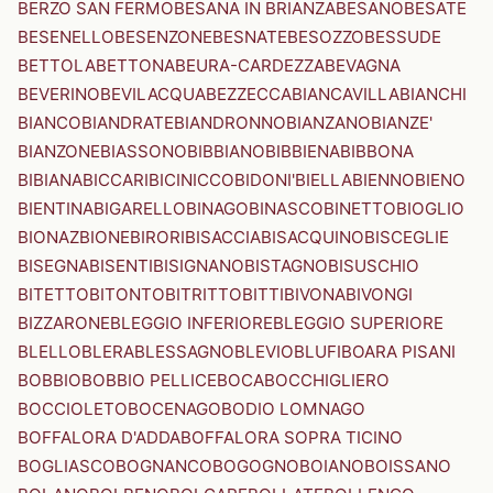
BERZO SAN FERMO
BESANA IN BRIANZA
BESANO
BESATE
BESENELLO
BESENZONE
BESNATE
BESOZZO
BESSUDE
BETTOLA
BETTONA
BEURA-CARDEZZA
BEVAGNA
BEVERINO
BEVILACQUA
BEZZECCA
BIANCAVILLA
BIANCHI
BIANCO
BIANDRATE
BIANDRONNO
BIANZANO
BIANZE'
BIANZONE
BIASSONO
BIBBIANO
BIBBIENA
BIBBONA
BIBIANA
BICCARI
BICINICCO
BIDONI'
BIELLA
BIENNO
BIENO
BIENTINA
BIGARELLO
BINAGO
BINASCO
BINETTO
BIOGLIO
BIONAZ
BIONE
BIRORI
BISACCIA
BISACQUINO
BISCEGLIE
BISEGNA
BISENTI
BISIGNANO
BISTAGNO
BISUSCHIO
BITETTO
BITONTO
BITRITTO
BITTI
BIVONA
BIVONGI
BIZZARONE
BLEGGIO INFERIORE
BLEGGIO SUPERIORE
BLELLO
BLERA
BLESSAGNO
BLEVIO
BLUFI
BOARA PISANI
BOBBIO
BOBBIO PELLICE
BOCA
BOCCHIGLIERO
BOCCIOLETO
BOCENAGO
BODIO LOMNAGO
BOFFALORA D'ADDA
BOFFALORA SOPRA TICINO
BOGLIASCO
BOGNANCO
BOGOGNO
BOIANO
BOISSANO