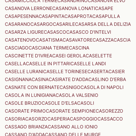
CASAMICCIOLA TERME
CASANDRINO
CASANOVA ELVO
CASANOVA LERRONE
CASANOVA LONATI
CASAPE
CASAPESENNA
CASAPINTA
CASAPROTA
CASAPULLA
CASARANO
CASARGO
CASARILE
CASARSA DELLA DELIZIA
CASARZA LIGURE
CASASCO
CASASCO D'INTELVI
CASATENOVO
CASATISMA
CASAVATORE
CASAZZA
CASCIA
CASCIAGO
CASCIANA TERME
CASCINA
CASCINETTE D'IVREA
CASEI GEROLA
CASELETTE
CASELLA
CASELLE IN PITTARI
CASELLE LANDI
CASELLE LURANI
CASELLE TORINESE
CASERTA
CASIER
CASIGNANA
CASINA
CASIRATE D'ADDA
CASLINO D'ERBA
CASNATE CON BERNATE
CASNIGO
CASOLA DI NAPOLI
CASOLA IN LUNIGIANA
CASOLA VALSENIO
CASOLE BRUZIO
CASOLE D'ELSA
CASOLI
CASORATE PRIMO
CASORATE SEMPIONE
CASOREZZO
CASORIA
CASORZO
CASPERIA
CASPOGGIO
CASSACCO
CASSAGO BRIANZA
CASSANO ALLO IONIO
CASSANO D'ADDA
CASSANO DELLE MURGE