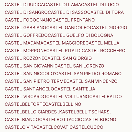
CASTEL DI IUDICA
CASTEL DI LAMA
CASTEL DI LUCIO
CASTEL DI SANGRO
CASTEL DI SASSO
CASTEL DI TORA
CASTEL FOCOGNANO
CASTEL FRENTANO
CASTEL GABBIANO
CASTEL GANDOLFO
CASTEL GIORGIO
CASTEL GOFFREDO
CASTEL GUELFO DI BOLOGNA
CASTEL MADAMA
CASTEL MAGGIORE
CASTEL MELLA
CASTEL MORRONE
CASTEL RITALDI
CASTEL ROCCHERO
CASTEL ROZZONE
CASTEL SAN GIORGIO
CASTEL SAN GIOVANNI
CASTEL SAN LORENZO
CASTEL SAN NICCOLO'
CASTEL SAN PIETRO ROMANO
CASTEL SAN PIETRO TERME
CASTEL SAN VINCENZO
CASTEL SANT'ANGELO
CASTEL SANT'ELIA
CASTEL VISCARDO
CASTEL VOLTURNO
CASTELBALDO
CASTELBELFORTE
CASTELBELLINO
CASTELBELLO CIARDES .KASTELBELL TSCHARS.
CASTELBIANCO
CASTELBOTTACCIO
CASTELBUONO
CASTELCIVITA
CASTELCOVATI
CASTELCUCCO