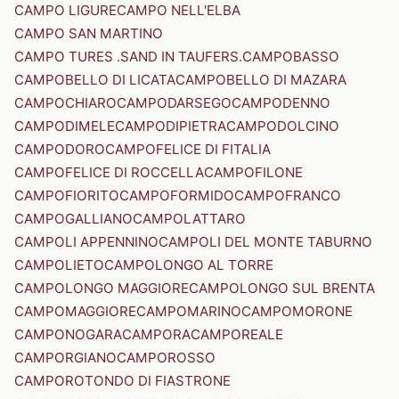
CAMPO LIGURE
CAMPO NELL'ELBA
CAMPO SAN MARTINO
CAMPO TURES .SAND IN TAUFERS.
CAMPOBASSO
CAMPOBELLO DI LICATA
CAMPOBELLO DI MAZARA
CAMPOCHIARO
CAMPODARSEGO
CAMPODENNO
CAMPODIMELE
CAMPODIPIETRA
CAMPODOLCINO
CAMPODORO
CAMPOFELICE DI FITALIA
CAMPOFELICE DI ROCCELLA
CAMPOFILONE
CAMPOFIORITO
CAMPOFORMIDO
CAMPOFRANCO
CAMPOGALLIANO
CAMPOLATTARO
CAMPOLI APPENNINO
CAMPOLI DEL MONTE TABURNO
CAMPOLIETO
CAMPOLONGO AL TORRE
CAMPOLONGO MAGGIORE
CAMPOLONGO SUL BRENTA
CAMPOMAGGIORE
CAMPOMARINO
CAMPOMORONE
CAMPONOGARA
CAMPORA
CAMPOREALE
CAMPORGIANO
CAMPOROSSO
CAMPOROTONDO DI FIASTRONE