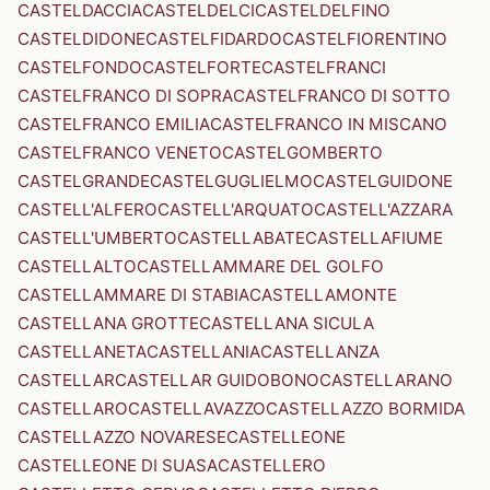
CASTELDACCIA
CASTELDELCI
CASTELDELFINO
CASTELDIDONE
CASTELFIDARDO
CASTELFIORENTINO
CASTELFONDO
CASTELFORTE
CASTELFRANCI
CASTELFRANCO DI SOPRA
CASTELFRANCO DI SOTTO
CASTELFRANCO EMILIA
CASTELFRANCO IN MISCANO
CASTELFRANCO VENETO
CASTELGOMBERTO
CASTELGRANDE
CASTELGUGLIELMO
CASTELGUIDONE
CASTELL'ALFERO
CASTELL'ARQUATO
CASTELL'AZZARA
CASTELL'UMBERTO
CASTELLABATE
CASTELLAFIUME
CASTELLALTO
CASTELLAMMARE DEL GOLFO
CASTELLAMMARE DI STABIA
CASTELLAMONTE
CASTELLANA GROTTE
CASTELLANA SICULA
CASTELLANETA
CASTELLANIA
CASTELLANZA
CASTELLAR
CASTELLAR GUIDOBONO
CASTELLARANO
CASTELLARO
CASTELLAVAZZO
CASTELLAZZO BORMIDA
CASTELLAZZO NOVARESE
CASTELLEONE
CASTELLEONE DI SUASA
CASTELLERO