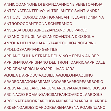
ANNICCO
ANNONE DI BRIANZA
ANNONE VENETO
ANOIA
ANTEGNATE
ANTERIVO .ALTREI.
ANTEY-SAINT-ANDRE'
ANTICOLI CORRADO
ANTIGNANO
ANTILLO
ANTONIMINA
ANTRODOCO
ANTRONA SCHIERANCO
ANVERSA DEGLI ABRUZZI
ANZANO DEL PARCO
ANZANO DI PUGLIA
ANZI
ANZIO
ANZOLA D'OSSOLA
ANZOLA DELL'EMILIA
AOSTA
APECCHIO
APICE
APIRO
APOLLOSA
APPIANO GENTILE
APPIANO SULLA STRADA DEL VINO * EPPAN AN DER
APPIGNANO
APPIGNANO DEL TRONTO
APRICA
APRICALE
APRICENA
APRIGLIANO
APRILIA
AQUARA
AQUILA D'ARROSCIA
AQUILEIA
AQUILONIA
AQUINO
ARADEO
ARAGONA
ARAMENGO
ARBA
ARBOREA
ARBORIO
ARBUS
ARCADE
ARCE
ARCENE
ARCEVIA
ARCHI
ARCIDOSSO
ARCINAZZO ROMANO
ARCISATE
ARCO
ARCOLA
ARCOLE
ARCONATE
ARCORE
ARCUGNANO
ARDARA
ARDAULI
ARDEA
ARDENNO
ARDESIO
ARDORE
ARENA
ARENA PO
ARENZANO