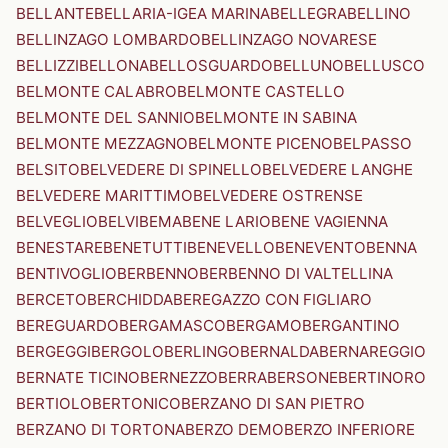
BELLANTE
BELLARIA-IGEA MARINA
BELLEGRA
BELLINO
BELLINZAGO LOMBARDO
BELLINZAGO NOVARESE
BELLIZZI
BELLONA
BELLOSGUARDO
BELLUNO
BELLUSCO
BELMONTE CALABRO
BELMONTE CASTELLO
BELMONTE DEL SANNIO
BELMONTE IN SABINA
BELMONTE MEZZAGNO
BELMONTE PICENO
BELPASSO
BELSITO
BELVEDERE DI SPINELLO
BELVEDERE LANGHE
BELVEDERE MARITTIMO
BELVEDERE OSTRENSE
BELVEGLIO
BELVI
BEMA
BENE LARIO
BENE VAGIENNA
BENESTARE
BENETUTTI
BENEVELLO
BENEVENTO
BENNA
BENTIVOGLIO
BERBENNO
BERBENNO DI VALTELLINA
BERCETO
BERCHIDDA
BEREGAZZO CON FIGLIARO
BEREGUARDO
BERGAMASCO
BERGAMO
BERGANTINO
BERGEGGI
BERGOLO
BERLINGO
BERNALDA
BERNAREGGIO
BERNATE TICINO
BERNEZZO
BERRA
BERSONE
BERTINORO
BERTIOLO
BERTONICO
BERZANO DI SAN PIETRO
BERZANO DI TORTONA
BERZO DEMO
BERZO INFERIORE