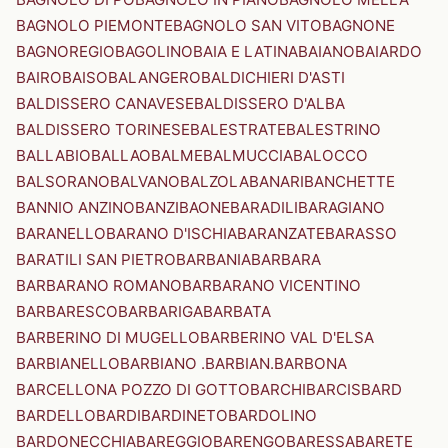
BAGNOLO PIEMONTE
BAGNOLO SAN VITO
BAGNONE
BAGNOREGIO
BAGOLINO
BAIA E LATINA
BAIANO
BAIARDO
BAIRO
BAISO
BALANGERO
BALDICHIERI D'ASTI
BALDISSERO CANAVESE
BALDISSERO D'ALBA
BALDISSERO TORINESE
BALESTRATE
BALESTRINO
BALLABIO
BALLAO
BALME
BALMUCCIA
BALOCCO
BALSORANO
BALVANO
BALZOLA
BANARI
BANCHETTE
BANNIO ANZINO
BANZI
BAONE
BARADILI
BARAGIANO
BARANELLO
BARANO D'ISCHIA
BARANZATE
BARASSO
BARATILI SAN PIETRO
BARBANIA
BARBARA
BARBARANO ROMANO
BARBARANO VICENTINO
BARBARESCO
BARBARIGA
BARBATA
BARBERINO DI MUGELLO
BARBERINO VAL D'ELSA
BARBIANELLO
BARBIANO .BARBIAN.
BARBONA
BARCELLONA POZZO DI GOTTO
BARCHI
BARCIS
BARD
BARDELLO
BARDI
BARDINETO
BARDOLINO
BARDONECCHIA
BAREGGIO
BARENGO
BARESSA
BARETE