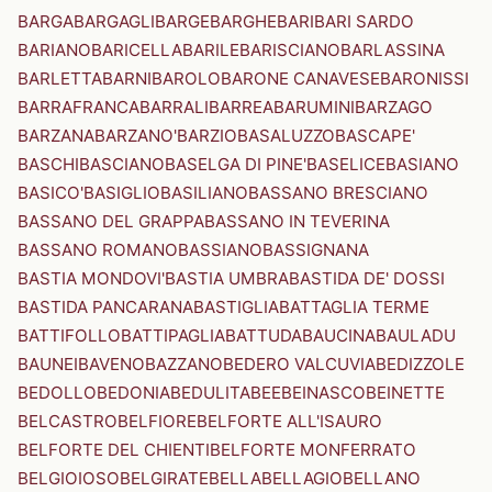
BARGA
BARGAGLI
BARGE
BARGHE
BARI
BARI SARDO
BARIANO
BARICELLA
BARILE
BARISCIANO
BARLASSINA
BARLETTA
BARNI
BAROLO
BARONE CANAVESE
BARONISSI
BARRAFRANCA
BARRALI
BARREA
BARUMINI
BARZAGO
BARZANA
BARZANO'
BARZIO
BASALUZZO
BASCAPE'
BASCHI
BASCIANO
BASELGA DI PINE'
BASELICE
BASIANO
BASICO'
BASIGLIO
BASILIANO
BASSANO BRESCIANO
BASSANO DEL GRAPPA
BASSANO IN TEVERINA
BASSANO ROMANO
BASSIANO
BASSIGNANA
BASTIA MONDOVI'
BASTIA UMBRA
BASTIDA DE' DOSSI
BASTIDA PANCARANA
BASTIGLIA
BATTAGLIA TERME
BATTIFOLLO
BATTIPAGLIA
BATTUDA
BAUCINA
BAULADU
BAUNEI
BAVENO
BAZZANO
BEDERO VALCUVIA
BEDIZZOLE
BEDOLLO
BEDONIA
BEDULITA
BEE
BEINASCO
BEINETTE
BELCASTRO
BELFIORE
BELFORTE ALL'ISAURO
BELFORTE DEL CHIENTI
BELFORTE MONFERRATO
BELGIOIOSO
BELGIRATE
BELLA
BELLAGIO
BELLANO