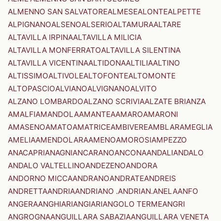
ALMENNO SAN SALVATORE
ALMESE
ALONTE
ALPETTE
ALPIGNANO
ALSENO
ALSERIO
ALTAMURA
ALTARE
ALTAVILLA IRPINA
ALTAVILLA MILICIA
ALTAVILLA MONFERRATO
ALTAVILLA SILENTINA
ALTAVILLA VICENTINA
ALTIDONA
ALTILIA
ALTINO
ALTISSIMO
ALTIVOLE
ALTOFONTE
ALTOMONTE
ALTOPASCIO
ALVIANO
ALVIGNANO
ALVITO
ALZANO LOMBARDO
ALZANO SCRIVIA
ALZATE BRIANZA
AMALFI
AMANDOLA
AMANTEA
AMARO
AMARONI
AMASENO
AMATO
AMATRICE
AMBIVERE
AMBLAR
AMEGLIA
AMELIA
AMENDOLARA
AMENO
AMOROSI
AMPEZZO
ANACAPRI
ANAGNI
ANCARANO
ANCONA
ANDALI
ANDALO
ANDALO VALTELLINO
ANDEZENO
ANDORA
ANDORNO MICCA
ANDRANO
ANDRATE
ANDREIS
ANDRETTA
ANDRIA
ANDRIANO .ANDRIAN.
ANELA
ANFO
ANGERA
ANGHIARI
ANGIARI
ANGOLO TERME
ANGRI
ANGROGNA
ANGUILLARA SABAZIA
ANGUILLARA VENETA