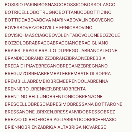
BOSISIO PARINI
BOSNASCO
BOSSICO
BOSSOLASCO
BOTRICELLO
BOTRUGNO
BOTTANUCO
BOTTICINO
BOTTIDDA
BOVA
BOVA MARINA
BOVALINO
BOVEGNO
BOVES
BOVEZZO
BOVILLE ERNICA
BOVINO
BOVISIO-MASCIAGO
BOVOLENTA
BOVOLONE
BOZZOLE
BOZZOLO
BRA
BRACCA
BRACCIANO
BRACIGLIANO
BRAIES .PRAGS.
BRALLO DI PREGOLA
BRANCALEONE
BRANDICO
BRANDIZZO
BRANZI
BRAONE
BREBBIA
BREDA DI PIAVE
BREGANO
BREGANZE
BREGNANO
BREGUZZO
BREIA
BREMBATE
BREMBATE DI SOPRA
BREMBILLA
BREMBIO
BREME
BRENDOLA
BRENNA
BRENNERO .BRENNER.
BRENO
BRENTA
BRENTINO BELLUNO
BRENTONICO
BRENZONE
BRESCELLO
BRESCIA
BRESIMO
BRESSANA BOTTARONE
BRESSANONE .BRIXEN.
BRESSANVIDO
BRESSO
BREZ
BREZZO DI BEDERO
BRIAGLIA
BRIATICO
BRICHERASIO
BRIENNO
BRIENZA
BRIGA ALTA
BRIGA NOVARESE