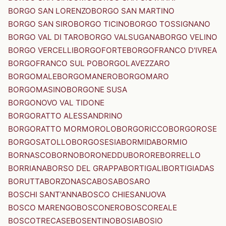
BORGO SAN LORENZO
BORGO SAN MARTINO
BORGO SAN SIRO
BORGO TICINO
BORGO TOSSIGNANO
BORGO VAL DI TARO
BORGO VALSUGANA
BORGO VELINO
BORGO VERCELLI
BORGOFORTE
BORGOFRANCO D'IVREA
BORGOFRANCO SUL PO
BORGOLAVEZZARO
BORGOMALE
BORGOMANERO
BORGOMARO
BORGOMASINO
BORGONE SUSA
BORGONOVO VAL TIDONE
BORGORATTO ALESSANDRINO
BORGORATTO MORMOROLO
BORGORICCO
BORGOROSE
BORGOSATOLLO
BORGOSESIA
BORMIDA
BORMIO
BORNASCO
BORNO
BORONEDDU
BORORE
BORRELLO
BORRIANA
BORSO DEL GRAPPA
BORTIGALI
BORTIGIADAS
BORUTTA
BORZONASCA
BOSA
BOSARO
BOSCHI SANT'ANNA
BOSCO CHIESANUOVA
BOSCO MARENGO
BOSCONERO
BOSCOREALE
BOSCOTRECASE
BOSENTINO
BOSIA
BOSIO