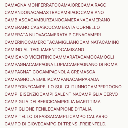
CAMAGNA MONFERRATO
CAMAIORE
CAMAIRAGO
CAMANDONA
CAMASTRA
CAMBIAGO
CAMBIANO
CAMBIASCA
CAMBURZANO
CAMERANA
CAMERANO
CAMERANO CASASCO
CAMERATA CORNELLO
CAMERATA NUOVA
CAMERATA PICENA
CAMERI
CAMERINO
CAMEROTA
CAMIGLIANO
CAMINATA
CAMINO
CAMINO AL TAGLIAMENTO
CAMISANO
CAMISANO VICENTINO
CAMMARATA
CAMO
CAMOGLI
CAMPAGNA
CAMPAGNA LUPIA
CAMPAGNANO DI ROMA
CAMPAGNATICO
CAMPAGNOLA CREMASCA
CAMPAGNOLA EMILIA
CAMPANA
CAMPARADA
CAMPEGINE
CAMPELLO SUL CLITUNNO
CAMPERTOGNO
CAMPI BISENZIO
CAMPI SALENTINA
CAMPIGLIA CERVO
CAMPIGLIA DEI BERICI
CAMPIGLIA MARITTIMA
CAMPIGLIONE FENILE
CAMPIONE D'ITALIA
CAMPITELLO DI FASSA
CAMPLI
CAMPO CALABRO
CAMPO DI GIOVE
CAMPO DI TRENS .FREIENFELD.