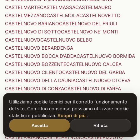
CASTELMARTE
CASTELMASSA
CASTELMAURO
CASTELMEZZANO
CASTELMOLA
CASTELNOVETTO
CASTELNOVO BARIANO
CASTELNOVO DEL FRIULI
CASTELNOVO DI SOTTO
CASTELNOVO NE' MONTI
CASTELNUOVO
CASTELNUOVO BELBO
CASTELNUOVO BERARDENGA
CASTELNUOVO BOCCA D'ADDA
CASTELNUOVO BORMIDA
CASTELNUOVO BOZZENTE
CASTELNUOVO CALCEA
CASTELNUOVO CILENTO
CASTELNUOVO DEL GARDA
CASTELNUOVO DELLA DAUNIA
CASTELNUOVO DI CEVA
CASTELNUOVO DI CONZA
CASTELNUOVO DI FARFA
CASTELNUOVO DI GARFAGNANA
Utilizziamo cookie tecnici per il corretto funzionamento
CASTELNUOVO DI PORTO
CASTELNUOVO DON BOSCO
del sito. Con il tuo consenso possiamo utilizzare cookie
CASTELNUOVO MAGRA
CASTELNUOVO NIGRA
statistici e pubblicitari.
Scopri di più
.
CASTELNUOVO PARANO
CASTELNUOVO RANGONE
Accetta
Rifiuta
CASTELNUOVO SCRIVIA
CASTELNUOVO VAL DI CECINA
CASTELPAGANO
CASTELPETROSO
CASTELPIZZUTO