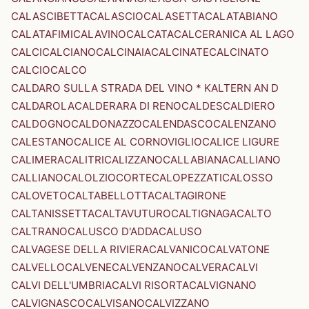
CALASCIBETTA
CALASCIO
CALASETTA
CALATABIANO
CALATAFIMI
CALAVINO
CALCATA
CALCERANICA AL LAGO
CALCI
CALCIANO
CALCINAIA
CALCINATE
CALCINATO
CALCIO
CALCO
CALDARO SULLA STRADA DEL VINO * KALTERN AN D
CALDAROLA
CALDERARA DI RENO
CALDES
CALDIERO
CALDOGNO
CALDONAZZO
CALENDASCO
CALENZANO
CALESTANO
CALICE AL CORNOVIGLIO
CALICE LIGURE
CALIMERA
CALITRI
CALIZZANO
CALLABIANA
CALLIANO
CALLIANO
CALOLZIOCORTE
CALOPEZZATI
CALOSSO
CALOVETO
CALTABELLOTTA
CALTAGIRONE
CALTANISSETTA
CALTAVUTURO
CALTIGNAGA
CALTO
CALTRANO
CALUSCO D'ADDA
CALUSO
CALVAGESE DELLA RIVIERA
CALVANICO
CALVATONE
CALVELLO
CALVENE
CALVENZANO
CALVERA
CALVI
CALVI DELL'UMBRIA
CALVI RISORTA
CALVIGNANO
CALVIGNASCO
CALVISANO
CALVIZZANO