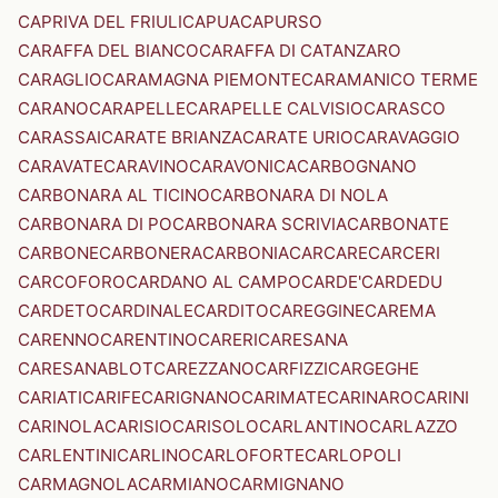
CAPRIVA DEL FRIULI
CAPUA
CAPURSO
CARAFFA DEL BIANCO
CARAFFA DI CATANZARO
CARAGLIO
CARAMAGNA PIEMONTE
CARAMANICO TERME
CARANO
CARAPELLE
CARAPELLE CALVISIO
CARASCO
CARASSAI
CARATE BRIANZA
CARATE URIO
CARAVAGGIO
CARAVATE
CARAVINO
CARAVONICA
CARBOGNANO
CARBONARA AL TICINO
CARBONARA DI NOLA
CARBONARA DI PO
CARBONARA SCRIVIA
CARBONATE
CARBONE
CARBONERA
CARBONIA
CARCARE
CARCERI
CARCOFORO
CARDANO AL CAMPO
CARDE'
CARDEDU
CARDETO
CARDINALE
CARDITO
CAREGGINE
CAREMA
CARENNO
CARENTINO
CARERI
CARESANA
CARESANABLOT
CAREZZANO
CARFIZZI
CARGEGHE
CARIATI
CARIFE
CARIGNANO
CARIMATE
CARINARO
CARINI
CARINOLA
CARISIO
CARISOLO
CARLANTINO
CARLAZZO
CARLENTINI
CARLINO
CARLOFORTE
CARLOPOLI
CARMAGNOLA
CARMIANO
CARMIGNANO