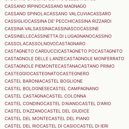
CASSANO IRPINO
CASSANO MAGNAGO
CASSANO SPINOLA
CASSANO VALCUVIA
CASSARO
CASSIGLIO
CASSINA DE' PECCHI
CASSINA RIZZARDI
CASSINA VALSASSINA
CASSINASCO
CASSINE
CASSINELLE
CASSINETTA DI LUGAGNANO
CASSINO
CASSOLA
CASSOLNOVO
CASTAGNARO
CASTAGNETO CARDUCCI
CASTAGNETO PO
CASTAGNITO
CASTAGNOLE DELLE LANZE
CASTAGNOLE MONFERRATO
CASTAGNOLE PIEMONTE
CASTANA
CASTANO PRIMO
CASTEGGIO
CASTEGNATO
CASTEGNERO
CASTEL BARONIA
CASTEL BOGLIONE
CASTEL BOLOGNESE
CASTEL CAMPAGNANO
CASTEL CASTAGNA
CASTEL COLONNA
CASTEL CONDINO
CASTEL D'AIANO
CASTEL D'ARIO
CASTEL D'AZZANO
CASTEL DEL GIUDICE
CASTEL DEL MONTE
CASTEL DEL PIANO
CASTEL DEL RIO
CASTEL DI CASIO
CASTEL DI IERI