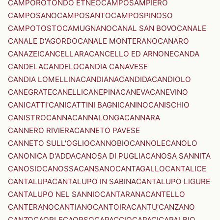
CAMPOROTONDO ETNEO
CAMPOSAMPIERO
CAMPOSANO
CAMPOSANTO
CAMPOSPINOSO
CAMPOTOSTO
CAMUGNANO
CANAL SAN BOVO
CANALE
CANALE D'AGORDO
CANALE MONTERANO
CANARO
CANAZEI
CANCELLARA
CANCELLO ED ARNONE
CANDA
CANDELA
CANDELO
CANDIA CANAVESE
CANDIA LOMELLINA
CANDIANA
CANDIDA
CANDIOLO
CANEGRATE
CANELLI
CANEPINA
CANEVA
CANEVINO
CANICATTI'
CANICATTINI BAGNI
CANINO
CANISCHIO
CANISTRO
CANNA
CANNALONGA
CANNARA
CANNERO RIVIERA
CANNETO PAVESE
CANNETO SULL'OGLIO
CANNOBIO
CANNOLE
CANOLO
CANONICA D'ADDA
CANOSA DI PUGLIA
CANOSA SANNITA
CANOSIO
CANOSSA
CANSANO
CANTAGALLO
CANTALICE
CANTALUPA
CANTALUPO IN SABINA
CANTALUPO LIGURE
CANTALUPO NEL SANNIO
CANTARANA
CANTELLO
CANTERANO
CANTIANO
CANTOIRA
CANTU'
CANZANO
CANZO
CAORLE
CAORSO
CAPACCIO
CAPACI
CAPALBIO