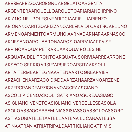
ARESE
AREZZO
ARGEGNO
ARGELATO
ARGENTA
ARGENTERA
ARGUELLO
ARGUSTO
ARI
ARIANO IRPINO
ARIANO NEL POLESINE
ARICCIA
ARIELLI
ARIENZO
ARIGNANO
ARITZO
ARIZZANO
ARLENA DI CASTRO
ARLUNO
ARMENO
ARMENTO
ARMUNGIA
ARNAD
ARNARA
ARNASCO
ARNESANO
AROLA
ARONA
AROSIO
ARPAIA
ARPAISE
ARPINO
ARQUA' PETRARCA
ARQUA' POLESINE
ARQUATA DEL TRONTO
ARQUATA SCRIVIA
ARRE
ARRONE
ARSAGO SEPRIO
ARSIE'
ARSIERO
ARSITA
ARSOLI
ARTA TERME
ARTEGNA
ARTENA
ARTOGNE
ARVIER
ARZACHENA
ARZAGO D'ADDA
ARZANA
ARZANO
ARZENE
ARZERGRANDE
ARZIGNANO
ASCEA
ASCIANO
ASCOLI PICENO
ASCOLI SATRIANO
ASCREA
ASIAGO
ASIGLIANO VENETO
ASIGLIANO VERCELLESE
ASOLA
ASOLO
ASSAGO
ASSEMINI
ASSISI
ASSO
ASSOLO
ASSORO
ASTI
ASUNI
ATELETA
ATELLA
ATENA LUCANA
ATESSA
ATINA
ATRANI
ATRI
ATRIPALDA
ATTIGLIANO
ATTIMIS