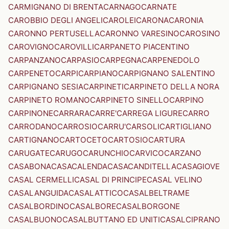
CARMIGNANO DI BRENTA
CARNAGO
CARNATE
CAROBBIO DEGLI ANGELI
CAROLEI
CARONA
CARONIA
CARONNO PERTUSELLA
CARONNO VARESINO
CAROSINO
CAROVIGNO
CAROVILLI
CARPANETO PIACENTINO
CARPANZANO
CARPASIO
CARPEGNA
CARPENEDOLO
CARPENETO
CARPI
CARPIANO
CARPIGNANO SALENTINO
CARPIGNANO SESIA
CARPINETI
CARPINETO DELLA NORA
CARPINETO ROMANO
CARPINETO SINELLO
CARPINO
CARPINONE
CARRARA
CARRE'
CARREGA LIGURE
CARRO
CARRODANO
CARROSIO
CARRU'
CARSOLI
CARTIGLIANO
CARTIGNANO
CARTOCETO
CARTOSIO
CARTURA
CARUGATE
CARUGO
CARUNCHIO
CARVICO
CARZANO
CASABONA
CASACALENDA
CASACANDITELLA
CASAGIOVE
CASAL CERMELLI
CASAL DI PRINCIPE
CASAL VELINO
CASALANGUIDA
CASALATTICO
CASALBELTRAME
CASALBORDINO
CASALBORE
CASALBORGONE
CASALBUONO
CASALBUTTANO ED UNITI
CASALCIPRANO