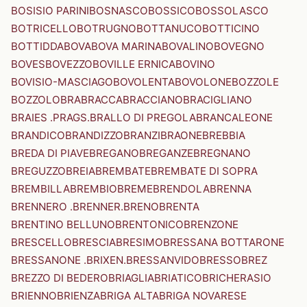
BOSISIO PARINI
BOSNASCO
BOSSICO
BOSSOLASCO
BOTRICELLO
BOTRUGNO
BOTTANUCO
BOTTICINO
BOTTIDDA
BOVA
BOVA MARINA
BOVALINO
BOVEGNO
BOVES
BOVEZZO
BOVILLE ERNICA
BOVINO
BOVISIO-MASCIAGO
BOVOLENTA
BOVOLONE
BOZZOLE
BOZZOLO
BRA
BRACCA
BRACCIANO
BRACIGLIANO
BRAIES .PRAGS.
BRALLO DI PREGOLA
BRANCALEONE
BRANDICO
BRANDIZZO
BRANZI
BRAONE
BREBBIA
BREDA DI PIAVE
BREGANO
BREGANZE
BREGNANO
BREGUZZO
BREIA
BREMBATE
BREMBATE DI SOPRA
BREMBILLA
BREMBIO
BREME
BRENDOLA
BRENNA
BRENNERO .BRENNER.
BRENO
BRENTA
BRENTINO BELLUNO
BRENTONICO
BRENZONE
BRESCELLO
BRESCIA
BRESIMO
BRESSANA BOTTARONE
BRESSANONE .BRIXEN.
BRESSANVIDO
BRESSO
BREZ
BREZZO DI BEDERO
BRIAGLIA
BRIATICO
BRICHERASIO
BRIENNO
BRIENZA
BRIGA ALTA
BRIGA NOVARESE