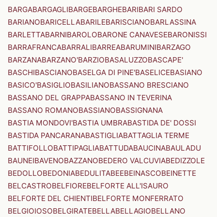
BARGA
BARGAGLI
BARGE
BARGHE
BARI
BARI SARDO
BARIANO
BARICELLA
BARILE
BARISCIANO
BARLASSINA
BARLETTA
BARNI
BAROLO
BARONE CANAVESE
BARONISSI
BARRAFRANCA
BARRALI
BARREA
BARUMINI
BARZAGO
BARZANA
BARZANO'
BARZIO
BASALUZZO
BASCAPE'
BASCHI
BASCIANO
BASELGA DI PINE'
BASELICE
BASIANO
BASICO'
BASIGLIO
BASILIANO
BASSANO BRESCIANO
BASSANO DEL GRAPPA
BASSANO IN TEVERINA
BASSANO ROMANO
BASSIANO
BASSIGNANA
BASTIA MONDOVI'
BASTIA UMBRA
BASTIDA DE' DOSSI
BASTIDA PANCARANA
BASTIGLIA
BATTAGLIA TERME
BATTIFOLLO
BATTIPAGLIA
BATTUDA
BAUCINA
BAULADU
BAUNEI
BAVENO
BAZZANO
BEDERO VALCUVIA
BEDIZZOLE
BEDOLLO
BEDONIA
BEDULITA
BEE
BEINASCO
BEINETTE
BELCASTRO
BELFIORE
BELFORTE ALL'ISAURO
BELFORTE DEL CHIENTI
BELFORTE MONFERRATO
BELGIOIOSO
BELGIRATE
BELLA
BELLAGIO
BELLANO