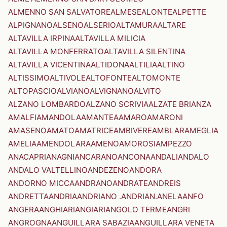
ALMENNO SAN SALVATORE
ALMESE
ALONTE
ALPETTE
ALPIGNANO
ALSENO
ALSERIO
ALTAMURA
ALTARE
ALTAVILLA IRPINA
ALTAVILLA MILICIA
ALTAVILLA MONFERRATO
ALTAVILLA SILENTINA
ALTAVILLA VICENTINA
ALTIDONA
ALTILIA
ALTINO
ALTISSIMO
ALTIVOLE
ALTOFONTE
ALTOMONTE
ALTOPASCIO
ALVIANO
ALVIGNANO
ALVITO
ALZANO LOMBARDO
ALZANO SCRIVIA
ALZATE BRIANZA
AMALFI
AMANDOLA
AMANTEA
AMARO
AMARONI
AMASENO
AMATO
AMATRICE
AMBIVERE
AMBLAR
AMEGLIA
AMELIA
AMENDOLARA
AMENO
AMOROSI
AMPEZZO
ANACAPRI
ANAGNI
ANCARANO
ANCONA
ANDALI
ANDALO
ANDALO VALTELLINO
ANDEZENO
ANDORA
ANDORNO MICCA
ANDRANO
ANDRATE
ANDREIS
ANDRETTA
ANDRIA
ANDRIANO .ANDRIAN.
ANELA
ANFO
ANGERA
ANGHIARI
ANGIARI
ANGOLO TERME
ANGRI
ANGROGNA
ANGUILLARA SABAZIA
ANGUILLARA VENETA