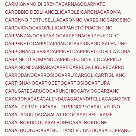
CARMIGNANO DI BRENTA
CARNAGO
CARNATE
CAROBBIO DEGLI ANGELI
CAROLEI
CARONA
CARONIA
CARONNO PERTUSELLA
CARONNO VARESINO
CAROSINO
CAROVIGNO
CAROVILLI
CARPANETO PIACENTINO
CARPANZANO
CARPASIO
CARPEGNA
CARPENEDOLO
CARPENETO
CARPI
CARPIANO
CARPIGNANO SALENTINO
CARPIGNANO SESIA
CARPINETI
CARPINETO DELLA NORA
CARPINETO ROMANO
CARPINETO SINELLO
CARPINO
CARPINONE
CARRARA
CARRE'
CARREGA LIGURE
CARRO
CARRODANO
CARROSIO
CARRU'
CARSOLI
CARTIGLIANO
CARTIGNANO
CARTOCETO
CARTOSIO
CARTURA
CARUGATE
CARUGO
CARUNCHIO
CARVICO
CARZANO
CASABONA
CASACALENDA
CASACANDITELLA
CASAGIOVE
CASAL CERMELLI
CASAL DI PRINCIPE
CASAL VELINO
CASALANGUIDA
CASALATTICO
CASALBELTRAME
CASALBORDINO
CASALBORE
CASALBORGONE
CASALBUONO
CASALBUTTANO ED UNITI
CASALCIPRANO