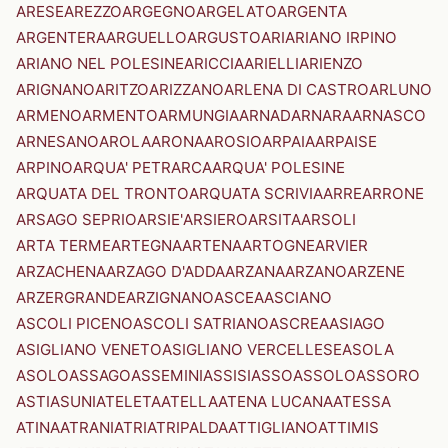
ARESE
AREZZO
ARGEGNO
ARGELATO
ARGENTA
ARGENTERA
ARGUELLO
ARGUSTO
ARI
ARIANO IRPINO
ARIANO NEL POLESINE
ARICCIA
ARIELLI
ARIENZO
ARIGNANO
ARITZO
ARIZZANO
ARLENA DI CASTRO
ARLUNO
ARMENO
ARMENTO
ARMUNGIA
ARNAD
ARNARA
ARNASCO
ARNESANO
AROLA
ARONA
AROSIO
ARPAIA
ARPAISE
ARPINO
ARQUA' PETRARCA
ARQUA' POLESINE
ARQUATA DEL TRONTO
ARQUATA SCRIVIA
ARRE
ARRONE
ARSAGO SEPRIO
ARSIE'
ARSIERO
ARSITA
ARSOLI
ARTA TERME
ARTEGNA
ARTENA
ARTOGNE
ARVIER
ARZACHENA
ARZAGO D'ADDA
ARZANA
ARZANO
ARZENE
ARZERGRANDE
ARZIGNANO
ASCEA
ASCIANO
ASCOLI PICENO
ASCOLI SATRIANO
ASCREA
ASIAGO
ASIGLIANO VENETO
ASIGLIANO VERCELLESE
ASOLA
ASOLO
ASSAGO
ASSEMINI
ASSISI
ASSO
ASSOLO
ASSORO
ASTI
ASUNI
ATELETA
ATELLA
ATENA LUCANA
ATESSA
ATINA
ATRANI
ATRI
ATRIPALDA
ATTIGLIANO
ATTIMIS