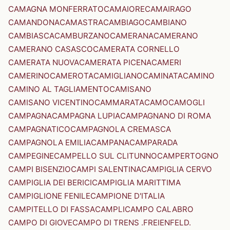
CAMAGNA MONFERRATO
CAMAIORE
CAMAIRAGO
CAMANDONA
CAMASTRA
CAMBIAGO
CAMBIANO
CAMBIASCA
CAMBURZANO
CAMERANA
CAMERANO
CAMERANO CASASCO
CAMERATA CORNELLO
CAMERATA NUOVA
CAMERATA PICENA
CAMERI
CAMERINO
CAMEROTA
CAMIGLIANO
CAMINATA
CAMINO
CAMINO AL TAGLIAMENTO
CAMISANO
CAMISANO VICENTINO
CAMMARATA
CAMO
CAMOGLI
CAMPAGNA
CAMPAGNA LUPIA
CAMPAGNANO DI ROMA
CAMPAGNATICO
CAMPAGNOLA CREMASCA
CAMPAGNOLA EMILIA
CAMPANA
CAMPARADA
CAMPEGINE
CAMPELLO SUL CLITUNNO
CAMPERTOGNO
CAMPI BISENZIO
CAMPI SALENTINA
CAMPIGLIA CERVO
CAMPIGLIA DEI BERICI
CAMPIGLIA MARITTIMA
CAMPIGLIONE FENILE
CAMPIONE D'ITALIA
CAMPITELLO DI FASSA
CAMPLI
CAMPO CALABRO
CAMPO DI GIOVE
CAMPO DI TRENS .FREIENFELD.