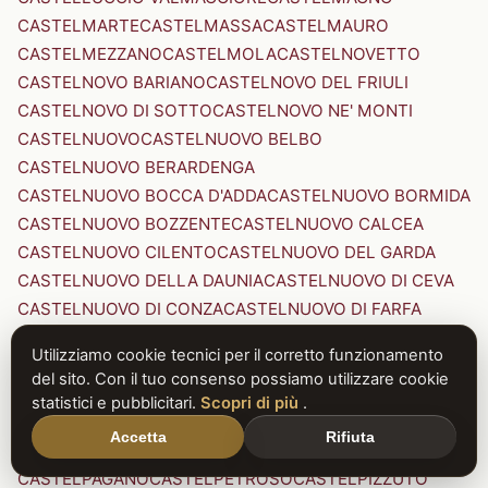
CASTELMARTE
CASTELMASSA
CASTELMAURO
CASTELMEZZANO
CASTELMOLA
CASTELNOVETTO
CASTELNOVO BARIANO
CASTELNOVO DEL FRIULI
CASTELNOVO DI SOTTO
CASTELNOVO NE' MONTI
CASTELNUOVO
CASTELNUOVO BELBO
CASTELNUOVO BERARDENGA
CASTELNUOVO BOCCA D'ADDA
CASTELNUOVO BORMIDA
CASTELNUOVO BOZZENTE
CASTELNUOVO CALCEA
CASTELNUOVO CILENTO
CASTELNUOVO DEL GARDA
CASTELNUOVO DELLA DAUNIA
CASTELNUOVO DI CEVA
CASTELNUOVO DI CONZA
CASTELNUOVO DI FARFA
CASTELNUOVO DI GARFAGNANA
Utilizziamo cookie tecnici per il corretto funzionamento
CASTELNUOVO DI PORTO
CASTELNUOVO DON BOSCO
del sito. Con il tuo consenso possiamo utilizzare cookie
CASTELNUOVO MAGRA
CASTELNUOVO NIGRA
statistici e pubblicitari.
Scopri di più
.
CASTELNUOVO PARANO
CASTELNUOVO RANGONE
Accetta
Rifiuta
CASTELNUOVO SCRIVIA
CASTELNUOVO VAL DI CECINA
CASTELPAGANO
CASTELPETROSO
CASTELPIZZUTO