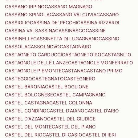
CASSANO IRPINO
CASSANO MAGNAGO
CASSANO SPINOLA
CASSANO VALCUVIA
CASSARO
CASSIGLIO
CASSINA DE' PECCHI
CASSINA RIZZARDI
CASSINA VALSASSINA
CASSINASCO
CASSINE
CASSINELLE
CASSINETTA DI LUGAGNANO
CASSINO
CASSOLA
CASSOLNOVO
CASTAGNARO
CASTAGNETO CARDUCCI
CASTAGNETO PO
CASTAGNITO
CASTAGNOLE DELLE LANZE
CASTAGNOLE MONFERRATO
CASTAGNOLE PIEMONTE
CASTANA
CASTANO PRIMO
CASTEGGIO
CASTEGNATO
CASTEGNERO
CASTEL BARONIA
CASTEL BOGLIONE
CASTEL BOLOGNESE
CASTEL CAMPAGNANO
CASTEL CASTAGNA
CASTEL COLONNA
CASTEL CONDINO
CASTEL D'AIANO
CASTEL D'ARIO
CASTEL D'AZZANO
CASTEL DEL GIUDICE
CASTEL DEL MONTE
CASTEL DEL PIANO
CASTEL DEL RIO
CASTEL DI CASIO
CASTEL DI IERI