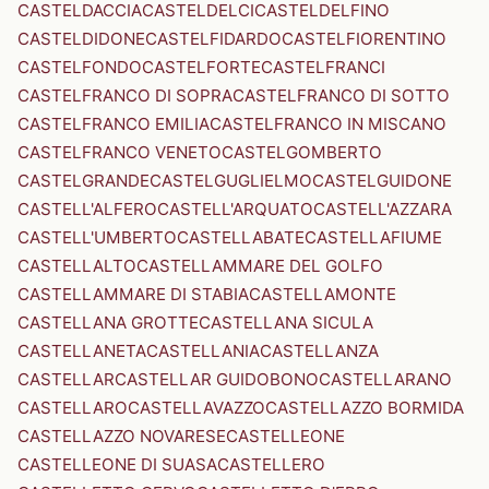
CASTELDACCIA
CASTELDELCI
CASTELDELFINO
CASTELDIDONE
CASTELFIDARDO
CASTELFIORENTINO
CASTELFONDO
CASTELFORTE
CASTELFRANCI
CASTELFRANCO DI SOPRA
CASTELFRANCO DI SOTTO
CASTELFRANCO EMILIA
CASTELFRANCO IN MISCANO
CASTELFRANCO VENETO
CASTELGOMBERTO
CASTELGRANDE
CASTELGUGLIELMO
CASTELGUIDONE
CASTELL'ALFERO
CASTELL'ARQUATO
CASTELL'AZZARA
CASTELL'UMBERTO
CASTELLABATE
CASTELLAFIUME
CASTELLALTO
CASTELLAMMARE DEL GOLFO
CASTELLAMMARE DI STABIA
CASTELLAMONTE
CASTELLANA GROTTE
CASTELLANA SICULA
CASTELLANETA
CASTELLANIA
CASTELLANZA
CASTELLAR
CASTELLAR GUIDOBONO
CASTELLARANO
CASTELLARO
CASTELLAVAZZO
CASTELLAZZO BORMIDA
CASTELLAZZO NOVARESE
CASTELLEONE
CASTELLEONE DI SUASA
CASTELLERO