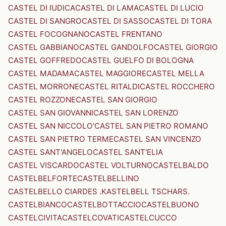
CASTEL DI IUDICA
CASTEL DI LAMA
CASTEL DI LUCIO
CASTEL DI SANGRO
CASTEL DI SASSO
CASTEL DI TORA
CASTEL FOCOGNANO
CASTEL FRENTANO
CASTEL GABBIANO
CASTEL GANDOLFO
CASTEL GIORGIO
CASTEL GOFFREDO
CASTEL GUELFO DI BOLOGNA
CASTEL MADAMA
CASTEL MAGGIORE
CASTEL MELLA
CASTEL MORRONE
CASTEL RITALDI
CASTEL ROCCHERO
CASTEL ROZZONE
CASTEL SAN GIORGIO
CASTEL SAN GIOVANNI
CASTEL SAN LORENZO
CASTEL SAN NICCOLO'
CASTEL SAN PIETRO ROMANO
CASTEL SAN PIETRO TERME
CASTEL SAN VINCENZO
CASTEL SANT'ANGELO
CASTEL SANT'ELIA
CASTEL VISCARDO
CASTEL VOLTURNO
CASTELBALDO
CASTELBELFORTE
CASTELBELLINO
CASTELBELLO CIARDES .KASTELBELL TSCHARS.
CASTELBIANCO
CASTELBOTTACCIO
CASTELBUONO
CASTELCIVITA
CASTELCOVATI
CASTELCUCCO