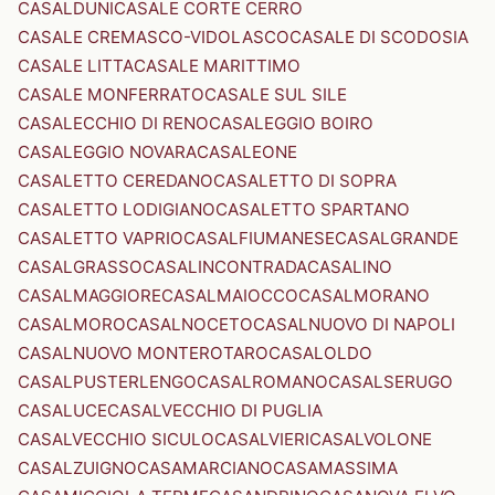
CASALDUNI
CASALE CORTE CERRO
CASALE CREMASCO-VIDOLASCO
CASALE DI SCODOSIA
CASALE LITTA
CASALE MARITTIMO
CASALE MONFERRATO
CASALE SUL SILE
CASALECCHIO DI RENO
CASALEGGIO BOIRO
CASALEGGIO NOVARA
CASALEONE
CASALETTO CEREDANO
CASALETTO DI SOPRA
CASALETTO LODIGIANO
CASALETTO SPARTANO
CASALETTO VAPRIO
CASALFIUMANESE
CASALGRANDE
CASALGRASSO
CASALINCONTRADA
CASALINO
CASALMAGGIORE
CASALMAIOCCO
CASALMORANO
CASALMORO
CASALNOCETO
CASALNUOVO DI NAPOLI
CASALNUOVO MONTEROTARO
CASALOLDO
CASALPUSTERLENGO
CASALROMANO
CASALSERUGO
CASALUCE
CASALVECCHIO DI PUGLIA
CASALVECCHIO SICULO
CASALVIERI
CASALVOLONE
CASALZUIGNO
CASAMARCIANO
CASAMASSIMA