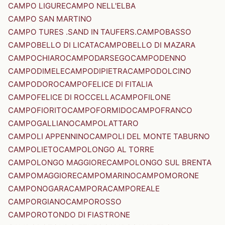
CAMPO LIGURE
CAMPO NELL'ELBA
CAMPO SAN MARTINO
CAMPO TURES .SAND IN TAUFERS.
CAMPOBASSO
CAMPOBELLO DI LICATA
CAMPOBELLO DI MAZARA
CAMPOCHIARO
CAMPODARSEGO
CAMPODENNO
CAMPODIMELE
CAMPODIPIETRA
CAMPODOLCINO
CAMPODORO
CAMPOFELICE DI FITALIA
CAMPOFELICE DI ROCCELLA
CAMPOFILONE
CAMPOFIORITO
CAMPOFORMIDO
CAMPOFRANCO
CAMPOGALLIANO
CAMPOLATTARO
CAMPOLI APPENNINO
CAMPOLI DEL MONTE TABURNO
CAMPOLIETO
CAMPOLONGO AL TORRE
CAMPOLONGO MAGGIORE
CAMPOLONGO SUL BRENTA
CAMPOMAGGIORE
CAMPOMARINO
CAMPOMORONE
CAMPONOGARA
CAMPORA
CAMPOREALE
CAMPORGIANO
CAMPOROSSO
CAMPOROTONDO DI FIASTRONE