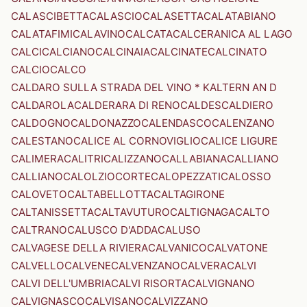
CALASCIBETTA
CALASCIO
CALASETTA
CALATABIANO
CALATAFIMI
CALAVINO
CALCATA
CALCERANICA AL LAGO
CALCI
CALCIANO
CALCINAIA
CALCINATE
CALCINATO
CALCIO
CALCO
CALDARO SULLA STRADA DEL VINO * KALTERN AN D
CALDAROLA
CALDERARA DI RENO
CALDES
CALDIERO
CALDOGNO
CALDONAZZO
CALENDASCO
CALENZANO
CALESTANO
CALICE AL CORNOVIGLIO
CALICE LIGURE
CALIMERA
CALITRI
CALIZZANO
CALLABIANA
CALLIANO
CALLIANO
CALOLZIOCORTE
CALOPEZZATI
CALOSSO
CALOVETO
CALTABELLOTTA
CALTAGIRONE
CALTANISSETTA
CALTAVUTURO
CALTIGNAGA
CALTO
CALTRANO
CALUSCO D'ADDA
CALUSO
CALVAGESE DELLA RIVIERA
CALVANICO
CALVATONE
CALVELLO
CALVENE
CALVENZANO
CALVERA
CALVI
CALVI DELL'UMBRIA
CALVI RISORTA
CALVIGNANO
CALVIGNASCO
CALVISANO
CALVIZZANO