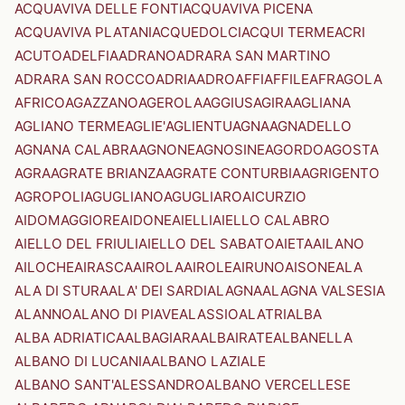
ACQUAVIVA DELLE FONTI
ACQUAVIVA PICENA
ACQUAVIVA PLATANI
ACQUEDOLCI
ACQUI TERME
ACRI
ACUTO
ADELFIA
ADRANO
ADRARA SAN MARTINO
ADRARA SAN ROCCO
ADRIA
ADRO
AFFI
AFFILE
AFRAGOLA
AFRICO
AGAZZANO
AGEROLA
AGGIUS
AGIRA
AGLIANA
AGLIANO TERME
AGLIE'
AGLIENTU
AGNA
AGNADELLO
AGNANA CALABRA
AGNONE
AGNOSINE
AGORDO
AGOSTA
AGRA
AGRATE BRIANZA
AGRATE CONTURBIA
AGRIGENTO
AGROPOLI
AGUGLIANO
AGUGLIARO
AICURZIO
AIDOMAGGIORE
AIDONE
AIELLI
AIELLO CALABRO
AIELLO DEL FRIULI
AIELLO DEL SABATO
AIETA
AILANO
AILOCHE
AIRASCA
AIROLA
AIROLE
AIRUNO
AISONE
ALA
ALA DI STURA
ALA' DEI SARDI
ALAGNA
ALAGNA VALSESIA
ALANNO
ALANO DI PIAVE
ALASSIO
ALATRI
ALBA
ALBA ADRIATICA
ALBAGIARA
ALBAIRATE
ALBANELLA
ALBANO DI LUCANIA
ALBANO LAZIALE
ALBANO SANT'ALESSANDRO
ALBANO VERCELLESE