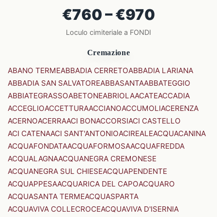
€760 – €970
Loculo cimiteriale a FONDI
Cremazione
ABANO TERME
ABBADIA CERRETO
ABBADIA LARIANA
ABBADIA SAN SALVATORE
ABBASANTA
ABBATEGGIO
ABBIATEGRASSO
ABETONE
ABRIOLA
ACATE
ACCADIA
ACCEGLIO
ACCETTURA
ACCIANO
ACCUMOLI
ACERENZA
ACERNO
ACERRA
ACI BONACCORSI
ACI CASTELLO
ACI CATENA
ACI SANT'ANTONIO
ACIREALE
ACQUACANINA
ACQUAFONDATA
ACQUAFORMOSA
ACQUAFREDDA
ACQUALAGNA
ACQUANEGRA CREMONESE
ACQUANEGRA SUL CHIESE
ACQUAPENDENTE
ACQUAPPESA
ACQUARICA DEL CAPO
ACQUARO
ACQUASANTA TERME
ACQUASPARTA
ACQUAVIVA COLLECROCE
ACQUAVIVA D'ISERNIA