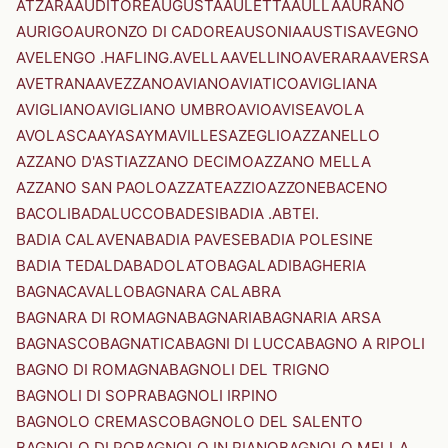
ATZARA
AUDITORE
AUGUSTA
AULETTA
AULLA
AURANO
AURIGO
AURONZO DI CADORE
AUSONIA
AUSTIS
AVEGNO
AVELENGO .HAFLING.
AVELLA
AVELLINO
AVERARA
AVERSA
AVETRANA
AVEZZANO
AVIANO
AVIATICO
AVIGLIANA
AVIGLIANO
AVIGLIANO UMBRO
AVIO
AVISE
AVOLA
AVOLASCA
AYAS
AYMAVILLES
AZEGLIO
AZZANELLO
AZZANO D'ASTI
AZZANO DECIMO
AZZANO MELLA
AZZANO SAN PAOLO
AZZATE
AZZIO
AZZONE
BACENO
BACOLI
BADALUCCO
BADESI
BADIA .ABTEI.
BADIA CALAVENA
BADIA PAVESE
BADIA POLESINE
BADIA TEDALDA
BADOLATO
BAGALADI
BAGHERIA
BAGNACAVALLO
BAGNARA CALABRA
BAGNARA DI ROMAGNA
BAGNARIA
BAGNARIA ARSA
BAGNASCO
BAGNATICA
BAGNI DI LUCCA
BAGNO A RIPOLI
BAGNO DI ROMAGNA
BAGNOLI DEL TRIGNO
BAGNOLI DI SOPRA
BAGNOLI IRPINO
BAGNOLO CREMASCO
BAGNOLO DEL SALENTO
BAGNOLO DI PO
BAGNOLO IN PIANO
BAGNOLO MELLA