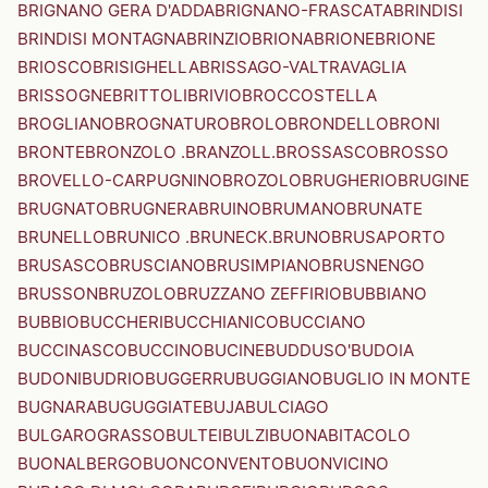
BRIGNANO GERA D'ADDA
BRIGNANO-FRASCATA
BRINDISI
BRINDISI MONTAGNA
BRINZIO
BRIONA
BRIONE
BRIONE
BRIOSCO
BRISIGHELLA
BRISSAGO-VALTRAVAGLIA
BRISSOGNE
BRITTOLI
BRIVIO
BROCCOSTELLA
BROGLIANO
BROGNATURO
BROLO
BRONDELLO
BRONI
BRONTE
BRONZOLO .BRANZOLL.
BROSSASCO
BROSSO
BROVELLO-CARPUGNINO
BROZOLO
BRUGHERIO
BRUGINE
BRUGNATO
BRUGNERA
BRUINO
BRUMANO
BRUNATE
BRUNELLO
BRUNICO .BRUNECK.
BRUNO
BRUSAPORTO
BRUSASCO
BRUSCIANO
BRUSIMPIANO
BRUSNENGO
BRUSSON
BRUZOLO
BRUZZANO ZEFFIRIO
BUBBIANO
BUBBIO
BUCCHERI
BUCCHIANICO
BUCCIANO
BUCCINASCO
BUCCINO
BUCINE
BUDDUSO'
BUDOIA
BUDONI
BUDRIO
BUGGERRU
BUGGIANO
BUGLIO IN MONTE
BUGNARA
BUGUGGIATE
BUJA
BULCIAGO
BULGAROGRASSO
BULTEI
BULZI
BUONABITACOLO
BUONALBERGO
BUONCONVENTO
BUONVICINO