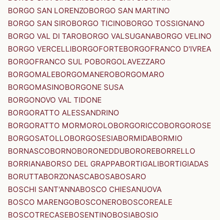
BORGO SAN LORENZO
BORGO SAN MARTINO
BORGO SAN SIRO
BORGO TICINO
BORGO TOSSIGNANO
BORGO VAL DI TARO
BORGO VALSUGANA
BORGO VELINO
BORGO VERCELLI
BORGOFORTE
BORGOFRANCO D'IVREA
BORGOFRANCO SUL PO
BORGOLAVEZZARO
BORGOMALE
BORGOMANERO
BORGOMARO
BORGOMASINO
BORGONE SUSA
BORGONOVO VAL TIDONE
BORGORATTO ALESSANDRINO
BORGORATTO MORMOROLO
BORGORICCO
BORGOROSE
BORGOSATOLLO
BORGOSESIA
BORMIDA
BORMIO
BORNASCO
BORNO
BORONEDDU
BORORE
BORRELLO
BORRIANA
BORSO DEL GRAPPA
BORTIGALI
BORTIGIADAS
BORUTTA
BORZONASCA
BOSA
BOSARO
BOSCHI SANT'ANNA
BOSCO CHIESANUOVA
BOSCO MARENGO
BOSCONERO
BOSCOREALE
BOSCOTRECASE
BOSENTINO
BOSIA
BOSIO