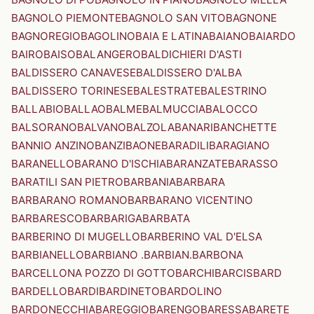
BAGNOLO PIEMONTE
BAGNOLO SAN VITO
BAGNONE
BAGNOREGIO
BAGOLINO
BAIA E LATINA
BAIANO
BAIARDO
BAIRO
BAISO
BALANGERO
BALDICHIERI D'ASTI
BALDISSERO CANAVESE
BALDISSERO D'ALBA
BALDISSERO TORINESE
BALESTRATE
BALESTRINO
BALLABIO
BALLAO
BALME
BALMUCCIA
BALOCCO
BALSORANO
BALVANO
BALZOLA
BANARI
BANCHETTE
BANNIO ANZINO
BANZI
BAONE
BARADILI
BARAGIANO
BARANELLO
BARANO D'ISCHIA
BARANZATE
BARASSO
BARATILI SAN PIETRO
BARBANIA
BARBARA
BARBARANO ROMANO
BARBARANO VICENTINO
BARBARESCO
BARBARIGA
BARBATA
BARBERINO DI MUGELLO
BARBERINO VAL D'ELSA
BARBIANELLO
BARBIANO .BARBIAN.
BARBONA
BARCELLONA POZZO DI GOTTO
BARCHI
BARCIS
BARD
BARDELLO
BARDI
BARDINETO
BARDOLINO
BARDONECCHIA
BAREGGIO
BARENGO
BARESSA
BARETE