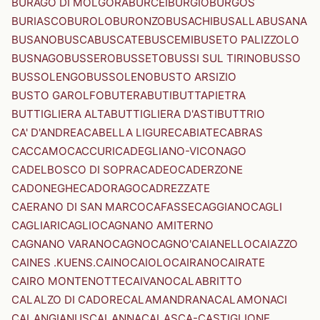
BURAGO DI MOLGORA
BURCEI
BURGIO
BURGOS
BURIASCO
BUROLO
BURONZO
BUSACHI
BUSALLA
BUSANA
BUSANO
BUSCA
BUSCATE
BUSCEMI
BUSETO PALIZZOLO
BUSNAGO
BUSSERO
BUSSETO
BUSSI SUL TIRINO
BUSSO
BUSSOLENGO
BUSSOLENO
BUSTO ARSIZIO
BUSTO GAROLFO
BUTERA
BUTI
BUTTAPIETRA
BUTTIGLIERA ALTA
BUTTIGLIERA D'ASTI
BUTTRIO
CA' D'ANDREA
CABELLA LIGURE
CABIATE
CABRAS
CACCAMO
CACCURI
CADEGLIANO-VICONAGO
CADELBOSCO DI SOPRA
CADEO
CADERZONE
CADONEGHE
CADORAGO
CADREZZATE
CAERANO DI SAN MARCO
CAFASSE
CAGGIANO
CAGLI
CAGLIARI
CAGLIO
CAGNANO AMITERNO
CAGNANO VARANO
CAGNO
CAGNO'
CAIANELLO
CAIAZZO
CAINES .KUENS.
CAINO
CAIOLO
CAIRANO
CAIRATE
CAIRO MONTENOTTE
CAIVANO
CALABRITTO
CALALZO DI CADORE
CALAMANDRANA
CALAMONACI
CALANGIANUS
CALANNA
CALASCA-CASTIGLIONE