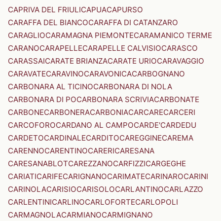
CAPRIVA DEL FRIULI
CAPUA
CAPURSO
CARAFFA DEL BIANCO
CARAFFA DI CATANZARO
CARAGLIO
CARAMAGNA PIEMONTE
CARAMANICO TERME
CARANO
CARAPELLE
CARAPELLE CALVISIO
CARASCO
CARASSAI
CARATE BRIANZA
CARATE URIO
CARAVAGGIO
CARAVATE
CARAVINO
CARAVONICA
CARBOGNANO
CARBONARA AL TICINO
CARBONARA DI NOLA
CARBONARA DI PO
CARBONARA SCRIVIA
CARBONATE
CARBONE
CARBONERA
CARBONIA
CARCARE
CARCERI
CARCOFORO
CARDANO AL CAMPO
CARDE'
CARDEDU
CARDETO
CARDINALE
CARDITO
CAREGGINE
CAREMA
CARENNO
CARENTINO
CARERI
CARESANA
CARESANABLOT
CAREZZANO
CARFIZZI
CARGEGHE
CARIATI
CARIFE
CARIGNANO
CARIMATE
CARINARO
CARINI
CARINOLA
CARISIO
CARISOLO
CARLANTINO
CARLAZZO
CARLENTINI
CARLINO
CARLOFORTE
CARLOPOLI
CARMAGNOLA
CARMIANO
CARMIGNANO