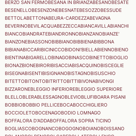
BERZO SAN FERMO
BESANA IN BRIANZA
BESANO
BESATE
BESENELLO
BESENZONE
BESNATE
BESOZZO
BESSUDE
BETTOLA
BETTONA
BEURA-CARDEZZA
BEVAGNA
BEVERINO
BEVILACQUA
BEZZECCA
BIANCAVILLA
BIANCHI
BIANCO
BIANDRATE
BIANDRONNO
BIANZANO
BIANZE'
BIANZONE
BIASSONO
BIBBIANO
BIBBIENA
BIBBONA
BIBIANA
BICCARI
BICINICCO
BIDONI'
BIELLA
BIENNO
BIENO
BIENTINA
BIGARELLO
BINAGO
BINASCO
BINETTO
BIOGLIO
BIONAZ
BIONE
BIRORI
BISACCIA
BISACQUINO
BISCEGLIE
BISEGNA
BISENTI
BISIGNANO
BISTAGNO
BISUSCHIO
BITETTO
BITONTO
BITRITTO
BITTI
BIVONA
BIVONGI
BIZZARONE
BLEGGIO INFERIORE
BLEGGIO SUPERIORE
BLELLO
BLERA
BLESSAGNO
BLEVIO
BLUFI
BOARA PISANI
BOBBIO
BOBBIO PELLICE
BOCA
BOCCHIGLIERO
BOCCIOLETO
BOCENAGO
BODIO LOMNAGO
BOFFALORA D'ADDA
BOFFALORA SOPRA TICINO
BOGLIASCO
BOGNANCO
BOGOGNO
BOIANO
BOISSANO