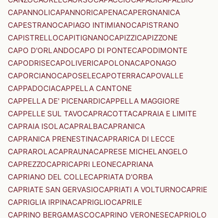
CAPANNOLI
CAPANNORI
CAPENA
CAPERGNANICA
CAPESTRANO
CAPIAGO INTIMIANO
CAPISTRANO
CAPISTRELLO
CAPITIGNANO
CAPIZZI
CAPIZZONE
CAPO D'ORLANDO
CAPO DI PONTE
CAPODIMONTE
CAPODRISE
CAPOLIVERI
CAPOLONA
CAPONAGO
CAPORCIANO
CAPOSELE
CAPOTERRA
CAPOVALLE
CAPPADOCIA
CAPPELLA CANTONE
CAPPELLA DE' PICENARDI
CAPPELLA MAGGIORE
CAPPELLE SUL TAVO
CAPRACOTTA
CAPRAIA E LIMITE
CAPRAIA ISOLA
CAPRALBA
CAPRANICA
CAPRANICA PRENESTINA
CAPRARICA DI LECCE
CAPRAROLA
CAPRAUNA
CAPRESE MICHELANGELO
CAPREZZO
CAPRI
CAPRI LEONE
CAPRIANA
CAPRIANO DEL COLLE
CAPRIATA D'ORBA
CAPRIATE SAN GERVASIO
CAPRIATI A VOLTURNO
CAPRIE
CAPRIGLIA IRPINA
CAPRIGLIO
CAPRILE
CAPRINO BERGAMASCO
CAPRINO VERONESE
CAPRIOLO