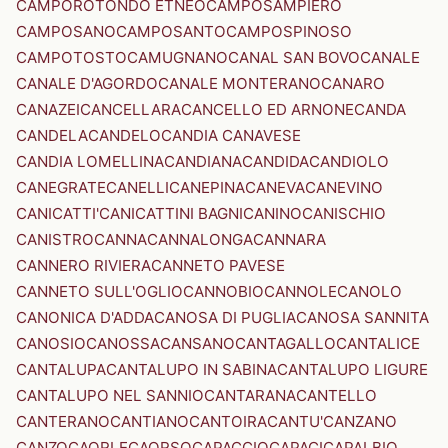
CAMPOROTONDO ETNEO
CAMPOSAMPIERO
CAMPOSANO
CAMPOSANTO
CAMPOSPINOSO
CAMPOTOSTO
CAMUGNANO
CANAL SAN BOVO
CANALE
CANALE D'AGORDO
CANALE MONTERANO
CANARO
CANAZEI
CANCELLARA
CANCELLO ED ARNONE
CANDA
CANDELA
CANDELO
CANDIA CANAVESE
CANDIA LOMELLINA
CANDIANA
CANDIDA
CANDIOLO
CANEGRATE
CANELLI
CANEPINA
CANEVA
CANEVINO
CANICATTI'
CANICATTINI BAGNI
CANINO
CANISCHIO
CANISTRO
CANNA
CANNALONGA
CANNARA
CANNERO RIVIERA
CANNETO PAVESE
CANNETO SULL'OGLIO
CANNOBIO
CANNOLE
CANOLO
CANONICA D'ADDA
CANOSA DI PUGLIA
CANOSA SANNITA
CANOSIO
CANOSSA
CANSANO
CANTAGALLO
CANTALICE
CANTALUPA
CANTALUPO IN SABINA
CANTALUPO LIGURE
CANTALUPO NEL SANNIO
CANTARANA
CANTELLO
CANTERANO
CANTIANO
CANTOIRA
CANTU'
CANZANO
CANZO
CAORLE
CAORSO
CAPACCIO
CAPACI
CAPALBIO