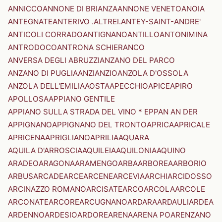
ANNICCO
ANNONE DI BRIANZA
ANNONE VENETO
ANOIA
ANTEGNATE
ANTERIVO .ALTREI.
ANTEY-SAINT-ANDRE'
ANTICOLI CORRADO
ANTIGNANO
ANTILLO
ANTONIMINA
ANTRODOCO
ANTRONA SCHIERANCO
ANVERSA DEGLI ABRUZZI
ANZANO DEL PARCO
ANZANO DI PUGLIA
ANZI
ANZIO
ANZOLA D'OSSOLA
ANZOLA DELL'EMILIA
AOSTA
APECCHIO
APICE
APIRO
APOLLOSA
APPIANO GENTILE
APPIANO SULLA STRADA DEL VINO * EPPAN AN DER
APPIGNANO
APPIGNANO DEL TRONTO
APRICA
APRICALE
APRICENA
APRIGLIANO
APRILIA
AQUARA
AQUILA D'ARROSCIA
AQUILEIA
AQUILONIA
AQUINO
ARADEO
ARAGONA
ARAMENGO
ARBA
ARBOREA
ARBORIO
ARBUS
ARCADE
ARCE
ARCENE
ARCEVIA
ARCHI
ARCIDOSSO
ARCINAZZO ROMANO
ARCISATE
ARCO
ARCOLA
ARCOLE
ARCONATE
ARCORE
ARCUGNANO
ARDARA
ARDAULI
ARDEA
ARDENNO
ARDESIO
ARDORE
ARENA
ARENA PO
ARENZANO