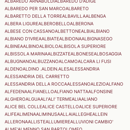
ALBAREDO ARNABOLDI
ALBAREDO D'ADIGE
ALBAREDO PER SAN MARCO
ALBARETO
ALBARETTO DELLA TORRE
ALBAVILLA
ALBENGA
ALBERA LIGURE
ALBEROBELLO
ALBERONA
ALBESE CON CASSANO
ALBETTONE
ALBI
ALBIANO
ALBIANO D'IVREA
ALBIATE
ALBIDONA
ALBIGNASEGO
ALBINEA
ALBINO
ALBIOLO
ALBISOLA SUPERIORE
ALBISSOLA MARINA
ALBIZZATE
ALBONESE
ALBOSAGGIA
ALBUGNANO
ALBUZZANO
ALCAMO
ALCARA LI FUSI
ALDENO
ALDINO .ALDEIN.
ALES
ALESSANDRIA
ALESSANDRIA DEL CARRETTO
ALESSANDRIA DELLA ROCCA
ALESSANO
ALEZIO
ALFANO
ALFEDENA
ALFIANELLO
ALFIANO NATTA
ALFONSINE
ALGHERO
ALGUA
ALI'
ALI' TERME
ALIA
ALIANO
ALICE BEL COLLE
ALICE CASTELLO
ALICE SUPERIORE
ALIFE
ALIMENA
ALIMINUSA
ALLAI
ALLEGHE
ALLEIN
ALLERONA
ALLISTE
ALLUMIERE
ALLUVIONI CAMBIO'
ALME'
ALMENNO SAN BARTOLOMEO