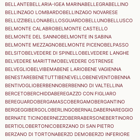
BELLANTE
BELLARIA-IGEA MARINA
BELLEGRA
BELLINO
BELLINZAGO LOMBARDO
BELLINZAGO NOVARESE
BELLIZZI
BELLONA
BELLOSGUARDO
BELLUNO
BELLUSCO
BELMONTE CALABRO
BELMONTE CASTELLO
BELMONTE DEL SANNIO
BELMONTE IN SABINA
BELMONTE MEZZAGNO
BELMONTE PICENO
BELPASSO
BELSITO
BELVEDERE DI SPINELLO
BELVEDERE LANGHE
BELVEDERE MARITTIMO
BELVEDERE OSTRENSE
BELVEGLIO
BELVI
BEMA
BENE LARIO
BENE VAGIENNA
BENESTARE
BENETUTTI
BENEVELLO
BENEVENTO
BENNA
BENTIVOGLIO
BERBENNO
BERBENNO DI VALTELLINA
BERCETO
BERCHIDDA
BEREGAZZO CON FIGLIARO
BEREGUARDO
BERGAMASCO
BERGAMO
BERGANTINO
BERGEGGI
BERGOLO
BERLINGO
BERNALDA
BERNAREGGIO
BERNATE TICINO
BERNEZZO
BERRA
BERSONE
BERTINORO
BERTIOLO
BERTONICO
BERZANO DI SAN PIETRO
BERZANO DI TORTONA
BERZO DEMO
BERZO INFERIORE