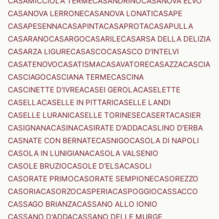
CASAMICCIOLA TERME
CASANDRINO
CASANOVA ELVO
CASANOVA LERRONE
CASANOVA LONATI
CASAPE
CASAPESENNA
CASAPINTA
CASAPROTA
CASAPULLA
CASARANO
CASARGO
CASARILE
CASARSA DELLA DELIZIA
CASARZA LIGURE
CASASCO
CASASCO D'INTELVI
CASATENOVO
CASATISMA
CASAVATORE
CASAZZA
CASCIA
CASCIAGO
CASCIANA TERME
CASCINA
CASCINETTE D'IVREA
CASEI GEROLA
CASELETTE
CASELLA
CASELLE IN PITTARI
CASELLE LANDI
CASELLE LURANI
CASELLE TORINESE
CASERTA
CASIER
CASIGNANA
CASINA
CASIRATE D'ADDA
CASLINO D'ERBA
CASNATE CON BERNATE
CASNIGO
CASOLA DI NAPOLI
CASOLA IN LUNIGIANA
CASOLA VALSENIO
CASOLE BRUZIO
CASOLE D'ELSA
CASOLI
CASORATE PRIMO
CASORATE SEMPIONE
CASOREZZO
CASORIA
CASORZO
CASPERIA
CASPOGGIO
CASSACCO
CASSAGO BRIANZA
CASSANO ALLO IONIO
CASSANO D'ADDA
CASSANO DELLE MURGE