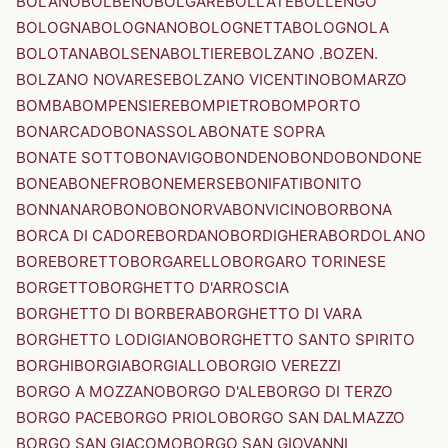
BOLANO
BOLBENO
BOLGARE
BOLLATE
BOLLENGO
BOLOGNA
BOLOGNANO
BOLOGNETTA
BOLOGNOLA
BOLOTANA
BOLSENA
BOLTIERE
BOLZANO .BOZEN.
BOLZANO NOVARESE
BOLZANO VICENTINO
BOMARZO
BOMBA
BOMPENSIERE
BOMPIETRO
BOMPORTO
BONARCADO
BONASSOLA
BONATE SOPRA
BONATE SOTTO
BONAVIGO
BONDENO
BONDO
BONDONE
BONEA
BONEFRO
BONEMERSE
BONIFATI
BONITO
BONNANARO
BONO
BONORVA
BONVICINO
BORBONA
BORCA DI CADORE
BORDANO
BORDIGHERA
BORDOLANO
BORE
BORETTO
BORGARELLO
BORGARO TORINESE
BORGETTO
BORGHETTO D'ARROSCIA
BORGHETTO DI BORBERA
BORGHETTO DI VARA
BORGHETTO LODIGIANO
BORGHETTO SANTO SPIRITO
BORGHI
BORGIA
BORGIALLO
BORGIO VEREZZI
BORGO A MOZZANO
BORGO D'ALE
BORGO DI TERZO
BORGO PACE
BORGO PRIOLO
BORGO SAN DALMAZZO
BORGO SAN GIACOMO
BORGO SAN GIOVANNI