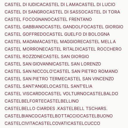
CASTEL DI IUDICA
CASTEL DI LAMA
CASTEL DI LUCIO
CASTEL DI SANGRO
CASTEL DI SASSO
CASTEL DI TORA
CASTEL FOCOGNANO
CASTEL FRENTANO
CASTEL GABBIANO
CASTEL GANDOLFO
CASTEL GIORGIO
CASTEL GOFFREDO
CASTEL GUELFO DI BOLOGNA
CASTEL MADAMA
CASTEL MAGGIORE
CASTEL MELLA
CASTEL MORRONE
CASTEL RITALDI
CASTEL ROCCHERO
CASTEL ROZZONE
CASTEL SAN GIORGIO
CASTEL SAN GIOVANNI
CASTEL SAN LORENZO
CASTEL SAN NICCOLO'
CASTEL SAN PIETRO ROMANO
CASTEL SAN PIETRO TERME
CASTEL SAN VINCENZO
CASTEL SANT'ANGELO
CASTEL SANT'ELIA
CASTEL VISCARDO
CASTEL VOLTURNO
CASTELBALDO
CASTELBELFORTE
CASTELBELLINO
CASTELBELLO CIARDES .KASTELBELL TSCHARS.
CASTELBIANCO
CASTELBOTTACCIO
CASTELBUONO
CASTELCIVITA
CASTELCOVATI
CASTELCUCCO