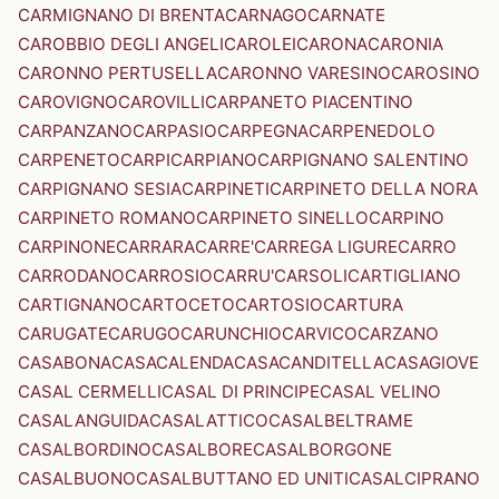
CARMIGNANO DI BRENTA
CARNAGO
CARNATE
CAROBBIO DEGLI ANGELI
CAROLEI
CARONA
CARONIA
CARONNO PERTUSELLA
CARONNO VARESINO
CAROSINO
CAROVIGNO
CAROVILLI
CARPANETO PIACENTINO
CARPANZANO
CARPASIO
CARPEGNA
CARPENEDOLO
CARPENETO
CARPI
CARPIANO
CARPIGNANO SALENTINO
CARPIGNANO SESIA
CARPINETI
CARPINETO DELLA NORA
CARPINETO ROMANO
CARPINETO SINELLO
CARPINO
CARPINONE
CARRARA
CARRE'
CARREGA LIGURE
CARRO
CARRODANO
CARROSIO
CARRU'
CARSOLI
CARTIGLIANO
CARTIGNANO
CARTOCETO
CARTOSIO
CARTURA
CARUGATE
CARUGO
CARUNCHIO
CARVICO
CARZANO
CASABONA
CASACALENDA
CASACANDITELLA
CASAGIOVE
CASAL CERMELLI
CASAL DI PRINCIPE
CASAL VELINO
CASALANGUIDA
CASALATTICO
CASALBELTRAME
CASALBORDINO
CASALBORE
CASALBORGONE
CASALBUONO
CASALBUTTANO ED UNITI
CASALCIPRANO