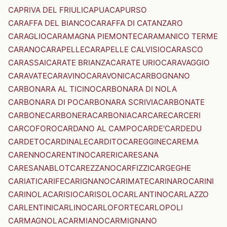
CAPRIVA DEL FRIULI
CAPUA
CAPURSO
CARAFFA DEL BIANCO
CARAFFA DI CATANZARO
CARAGLIO
CARAMAGNA PIEMONTE
CARAMANICO TERME
CARANO
CARAPELLE
CARAPELLE CALVISIO
CARASCO
CARASSAI
CARATE BRIANZA
CARATE URIO
CARAVAGGIO
CARAVATE
CARAVINO
CARAVONICA
CARBOGNANO
CARBONARA AL TICINO
CARBONARA DI NOLA
CARBONARA DI PO
CARBONARA SCRIVIA
CARBONATE
CARBONE
CARBONERA
CARBONIA
CARCARE
CARCERI
CARCOFORO
CARDANO AL CAMPO
CARDE'
CARDEDU
CARDETO
CARDINALE
CARDITO
CAREGGINE
CAREMA
CARENNO
CARENTINO
CARERI
CARESANA
CARESANABLOT
CAREZZANO
CARFIZZI
CARGEGHE
CARIATI
CARIFE
CARIGNANO
CARIMATE
CARINARO
CARINI
CARINOLA
CARISIO
CARISOLO
CARLANTINO
CARLAZZO
CARLENTINI
CARLINO
CARLOFORTE
CARLOPOLI
CARMAGNOLA
CARMIANO
CARMIGNANO