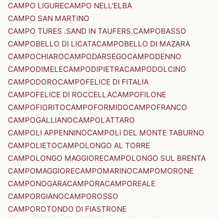
CAMPO LIGURE
CAMPO NELL'ELBA
CAMPO SAN MARTINO
CAMPO TURES .SAND IN TAUFERS.
CAMPOBASSO
CAMPOBELLO DI LICATA
CAMPOBELLO DI MAZARA
CAMPOCHIARO
CAMPODARSEGO
CAMPODENNO
CAMPODIMELE
CAMPODIPIETRA
CAMPODOLCINO
CAMPODORO
CAMPOFELICE DI FITALIA
CAMPOFELICE DI ROCCELLA
CAMPOFILONE
CAMPOFIORITO
CAMPOFORMIDO
CAMPOFRANCO
CAMPOGALLIANO
CAMPOLATTARO
CAMPOLI APPENNINO
CAMPOLI DEL MONTE TABURNO
CAMPOLIETO
CAMPOLONGO AL TORRE
CAMPOLONGO MAGGIORE
CAMPOLONGO SUL BRENTA
CAMPOMAGGIORE
CAMPOMARINO
CAMPOMORONE
CAMPONOGARA
CAMPORA
CAMPOREALE
CAMPORGIANO
CAMPOROSSO
CAMPOROTONDO DI FIASTRONE