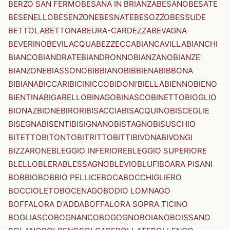
BERZO SAN FERMO
BESANA IN BRIANZA
BESANO
BESATE
BESENELLO
BESENZONE
BESNATE
BESOZZO
BESSUDE
BETTOLA
BETTONA
BEURA-CARDEZZA
BEVAGNA
BEVERINO
BEVILACQUA
BEZZECCA
BIANCAVILLA
BIANCHI
BIANCO
BIANDRATE
BIANDRONNO
BIANZANO
BIANZE'
BIANZONE
BIASSONO
BIBBIANO
BIBBIENA
BIBBONA
BIBIANA
BICCARI
BICINICCO
BIDONI'
BIELLA
BIENNO
BIENO
BIENTINA
BIGARELLO
BINAGO
BINASCO
BINETTO
BIOGLIO
BIONAZ
BIONE
BIRORI
BISACCIA
BISACQUINO
BISCEGLIE
BISEGNA
BISENTI
BISIGNANO
BISTAGNO
BISUSCHIO
BITETTO
BITONTO
BITRITTO
BITTI
BIVONA
BIVONGI
BIZZARONE
BLEGGIO INFERIORE
BLEGGIO SUPERIORE
BLELLO
BLERA
BLESSAGNO
BLEVIO
BLUFI
BOARA PISANI
BOBBIO
BOBBIO PELLICE
BOCA
BOCCHIGLIERO
BOCCIOLETO
BOCENAGO
BODIO LOMNAGO
BOFFALORA D'ADDA
BOFFALORA SOPRA TICINO
BOGLIASCO
BOGNANCO
BOGOGNO
BOIANO
BOISSANO