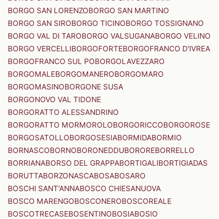
BORGO SAN LORENZO
BORGO SAN MARTINO
BORGO SAN SIRO
BORGO TICINO
BORGO TOSSIGNANO
BORGO VAL DI TARO
BORGO VALSUGANA
BORGO VELINO
BORGO VERCELLI
BORGOFORTE
BORGOFRANCO D'IVREA
BORGOFRANCO SUL PO
BORGOLAVEZZARO
BORGOMALE
BORGOMANERO
BORGOMARO
BORGOMASINO
BORGONE SUSA
BORGONOVO VAL TIDONE
BORGORATTO ALESSANDRINO
BORGORATTO MORMOROLO
BORGORICCO
BORGOROSE
BORGOSATOLLO
BORGOSESIA
BORMIDA
BORMIO
BORNASCO
BORNO
BORONEDDU
BORORE
BORRELLO
BORRIANA
BORSO DEL GRAPPA
BORTIGALI
BORTIGIADAS
BORUTTA
BORZONASCA
BOSA
BOSARO
BOSCHI SANT'ANNA
BOSCO CHIESANUOVA
BOSCO MARENGO
BOSCONERO
BOSCOREALE
BOSCOTRECASE
BOSENTINO
BOSIA
BOSIO