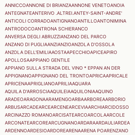
ANNICCO
ANNONE DI BRIANZA
ANNONE VENETO
ANOIA
ANTEGNATE
ANTERIVO .ALTREI.
ANTEY-SAINT-ANDRE'
ANTICOLI CORRADO
ANTIGNANO
ANTILLO
ANTONIMINA
ANTRODOCO
ANTRONA SCHIERANCO
ANVERSA DEGLI ABRUZZI
ANZANO DEL PARCO
ANZANO DI PUGLIA
ANZI
ANZIO
ANZOLA D'OSSOLA
ANZOLA DELL'EMILIA
AOSTA
APECCHIO
APICE
APIRO
APOLLOSA
APPIANO GENTILE
APPIANO SULLA STRADA DEL VINO * EPPAN AN DER
APPIGNANO
APPIGNANO DEL TRONTO
APRICA
APRICALE
APRICENA
APRIGLIANO
APRILIA
AQUARA
AQUILA D'ARROSCIA
AQUILEIA
AQUILONIA
AQUINO
ARADEO
ARAGONA
ARAMENGO
ARBA
ARBOREA
ARBORIO
ARBUS
ARCADE
ARCE
ARCENE
ARCEVIA
ARCHI
ARCIDOSSO
ARCINAZZO ROMANO
ARCISATE
ARCO
ARCOLA
ARCOLE
ARCONATE
ARCORE
ARCUGNANO
ARDARA
ARDAULI
ARDEA
ARDENNO
ARDESIO
ARDORE
ARENA
ARENA PO
ARENZANO