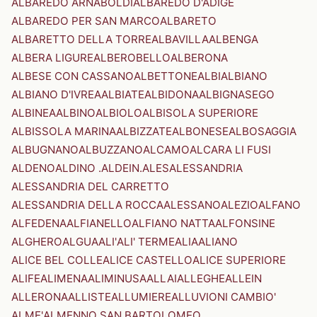
ALBAREDO ARNABOLDI
ALBAREDO D'ADIGE
ALBAREDO PER SAN MARCO
ALBARETO
ALBARETTO DELLA TORRE
ALBAVILLA
ALBENGA
ALBERA LIGURE
ALBEROBELLO
ALBERONA
ALBESE CON CASSANO
ALBETTONE
ALBI
ALBIANO
ALBIANO D'IVREA
ALBIATE
ALBIDONA
ALBIGNASEGO
ALBINEA
ALBINO
ALBIOLO
ALBISOLA SUPERIORE
ALBISSOLA MARINA
ALBIZZATE
ALBONESE
ALBOSAGGIA
ALBUGNANO
ALBUZZANO
ALCAMO
ALCARA LI FUSI
ALDENO
ALDINO .ALDEIN.
ALES
ALESSANDRIA
ALESSANDRIA DEL CARRETTO
ALESSANDRIA DELLA ROCCA
ALESSANO
ALEZIO
ALFANO
ALFEDENA
ALFIANELLO
ALFIANO NATTA
ALFONSINE
ALGHERO
ALGUA
ALI'
ALI' TERME
ALIA
ALIANO
ALICE BEL COLLE
ALICE CASTELLO
ALICE SUPERIORE
ALIFE
ALIMENA
ALIMINUSA
ALLAI
ALLEGHE
ALLEIN
ALLERONA
ALLISTE
ALLUMIERE
ALLUVIONI CAMBIO'
ALME'
ALMENNO SAN BARTOLOMEO