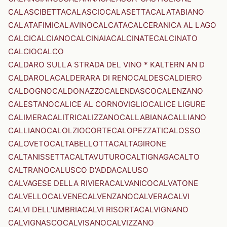
CALASCIBETTA
CALASCIO
CALASETTA
CALATABIANO
CALATAFIMI
CALAVINO
CALCATA
CALCERANICA AL LAGO
CALCI
CALCIANO
CALCINAIA
CALCINATE
CALCINATO
CALCIO
CALCO
CALDARO SULLA STRADA DEL VINO * KALTERN AN D
CALDAROLA
CALDERARA DI RENO
CALDES
CALDIERO
CALDOGNO
CALDONAZZO
CALENDASCO
CALENZANO
CALESTANO
CALICE AL CORNOVIGLIO
CALICE LIGURE
CALIMERA
CALITRI
CALIZZANO
CALLABIANA
CALLIANO
CALLIANO
CALOLZIOCORTE
CALOPEZZATI
CALOSSO
CALOVETO
CALTABELLOTTA
CALTAGIRONE
CALTANISSETTA
CALTAVUTURO
CALTIGNAGA
CALTO
CALTRANO
CALUSCO D'ADDA
CALUSO
CALVAGESE DELLA RIVIERA
CALVANICO
CALVATONE
CALVELLO
CALVENE
CALVENZANO
CALVERA
CALVI
CALVI DELL'UMBRIA
CALVI RISORTA
CALVIGNANO
CALVIGNASCO
CALVISANO
CALVIZZANO