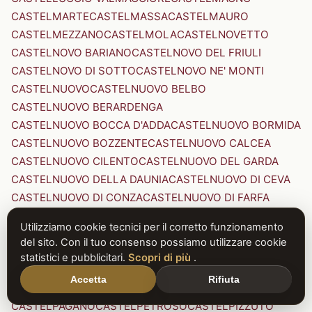
CASTELMARTE
CASTELMASSA
CASTELMAURO
CASTELMEZZANO
CASTELMOLA
CASTELNOVETTO
CASTELNOVO BARIANO
CASTELNOVO DEL FRIULI
CASTELNOVO DI SOTTO
CASTELNOVO NE' MONTI
CASTELNUOVO
CASTELNUOVO BELBO
CASTELNUOVO BERARDENGA
CASTELNUOVO BOCCA D'ADDA
CASTELNUOVO BORMIDA
CASTELNUOVO BOZZENTE
CASTELNUOVO CALCEA
CASTELNUOVO CILENTO
CASTELNUOVO DEL GARDA
CASTELNUOVO DELLA DAUNIA
CASTELNUOVO DI CEVA
CASTELNUOVO DI CONZA
CASTELNUOVO DI FARFA
CASTELNUOVO DI GARFAGNANA
Utilizziamo cookie tecnici per il corretto funzionamento
CASTELNUOVO DI PORTO
CASTELNUOVO DON BOSCO
del sito. Con il tuo consenso possiamo utilizzare cookie
CASTELNUOVO MAGRA
CASTELNUOVO NIGRA
statistici e pubblicitari.
Scopri di più
.
CASTELNUOVO PARANO
CASTELNUOVO RANGONE
Accetta
Rifiuta
CASTELNUOVO SCRIVIA
CASTELNUOVO VAL DI CECINA
CASTELPAGANO
CASTELPETROSO
CASTELPIZZUTO