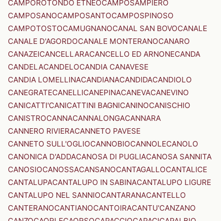
CAMPOROTONDO ETNEO
CAMPOSAMPIERO
CAMPOSANO
CAMPOSANTO
CAMPOSPINOSO
CAMPOTOSTO
CAMUGNANO
CANAL SAN BOVO
CANALE
CANALE D'AGORDO
CANALE MONTERANO
CANARO
CANAZEI
CANCELLARA
CANCELLO ED ARNONE
CANDA
CANDELA
CANDELO
CANDIA CANAVESE
CANDIA LOMELLINA
CANDIANA
CANDIDA
CANDIOLO
CANEGRATE
CANELLI
CANEPINA
CANEVA
CANEVINO
CANICATTI'
CANICATTINI BAGNI
CANINO
CANISCHIO
CANISTRO
CANNA
CANNALONGA
CANNARA
CANNERO RIVIERA
CANNETO PAVESE
CANNETO SULL'OGLIO
CANNOBIO
CANNOLE
CANOLO
CANONICA D'ADDA
CANOSA DI PUGLIA
CANOSA SANNITA
CANOSIO
CANOSSA
CANSANO
CANTAGALLO
CANTALICE
CANTALUPA
CANTALUPO IN SABINA
CANTALUPO LIGURE
CANTALUPO NEL SANNIO
CANTARANA
CANTELLO
CANTERANO
CANTIANO
CANTOIRA
CANTU'
CANZANO
CANZO
CAORLE
CAORSO
CAPACCIO
CAPACI
CAPALBIO