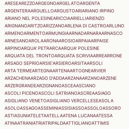
ARESE
AREZZO
ARGEGNO
ARGELATO
ARGENTA
ARGENTERA
ARGUELLO
ARGUSTO
ARI
ARIANO IRPINO
ARIANO NEL POLESINE
ARICCIA
ARIELLI
ARIENZO
ARIGNANO
ARITZO
ARIZZANO
ARLENA DI CASTRO
ARLUNO
ARMENO
ARMENTO
ARMUNGIA
ARNAD
ARNARA
ARNASCO
ARNESANO
AROLA
ARONA
AROSIO
ARPAIA
ARPAISE
ARPINO
ARQUA' PETRARCA
ARQUA' POLESINE
ARQUATA DEL TRONTO
ARQUATA SCRIVIA
ARRE
ARRONE
ARSAGO SEPRIO
ARSIE'
ARSIERO
ARSITA
ARSOLI
ARTA TERME
ARTEGNA
ARTENA
ARTOGNE
ARVIER
ARZACHENA
ARZAGO D'ADDA
ARZANA
ARZANO
ARZENE
ARZERGRANDE
ARZIGNANO
ASCEA
ASCIANO
ASCOLI PICENO
ASCOLI SATRIANO
ASCREA
ASIAGO
ASIGLIANO VENETO
ASIGLIANO VERCELLESE
ASOLA
ASOLO
ASSAGO
ASSEMINI
ASSISI
ASSO
ASSOLO
ASSORO
ASTI
ASUNI
ATELETA
ATELLA
ATENA LUCANA
ATESSA
ATINA
ATRANI
ATRI
ATRIPALDA
ATTIGLIANO
ATTIMIS