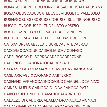
BURAGO DI MOLGORA
BURCEI
BURGIO
BURGOS
BURIASCO
BUROLO
BURONZO
BUSACHI
BUSALLA
BUSANA
BUSANO
BUSCA
BUSCATE
BUSCEMI
BUSETO PALIZZOLO
BUSNAGO
BUSSERO
BUSSETO
BUSSI SUL TIRINO
BUSSO
BUSSOLENGO
BUSSOLENO
BUSTO ARSIZIO
BUSTO GAROLFO
BUTERA
BUTI
BUTTAPIETRA
BUTTIGLIERA ALTA
BUTTIGLIERA D'ASTI
BUTTRIO
CA' D'ANDREA
CABELLA LIGURE
CABIATE
CABRAS
CACCAMO
CACCURI
CADEGLIANO-VICONAGO
CADELBOSCO DI SOPRA
CADEO
CADERZONE
CADONEGHE
CADORAGO
CADREZZATE
CAERANO DI SAN MARCO
CAFASSE
CAGGIANO
CAGLI
CAGLIARI
CAGLIO
CAGNANO AMITERNO
CAGNANO VARANO
CAGNO
CAGNO'
CAIANELLO
CAIAZZO
CAINES .KUENS.
CAINO
CAIOLO
CAIRANO
CAIRATE
CAIRO MONTENOTTE
CAIVANO
CALABRITTO
CALALZO DI CADORE
CALAMANDRANA
CALAMONACI
CALANGIANUS
CALANNA
CALASCA-CASTIGLIONE