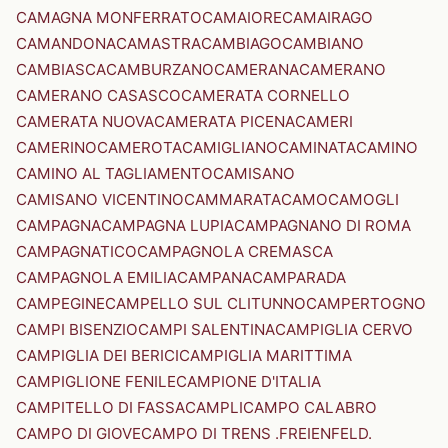
CAMAGNA MONFERRATO
CAMAIORE
CAMAIRAGO
CAMANDONA
CAMASTRA
CAMBIAGO
CAMBIANO
CAMBIASCA
CAMBURZANO
CAMERANA
CAMERANO
CAMERANO CASASCO
CAMERATA CORNELLO
CAMERATA NUOVA
CAMERATA PICENA
CAMERI
CAMERINO
CAMEROTA
CAMIGLIANO
CAMINATA
CAMINO
CAMINO AL TAGLIAMENTO
CAMISANO
CAMISANO VICENTINO
CAMMARATA
CAMO
CAMOGLI
CAMPAGNA
CAMPAGNA LUPIA
CAMPAGNANO DI ROMA
CAMPAGNATICO
CAMPAGNOLA CREMASCA
CAMPAGNOLA EMILIA
CAMPANA
CAMPARADA
CAMPEGINE
CAMPELLO SUL CLITUNNO
CAMPERTOGNO
CAMPI BISENZIO
CAMPI SALENTINA
CAMPIGLIA CERVO
CAMPIGLIA DEI BERICI
CAMPIGLIA MARITTIMA
CAMPIGLIONE FENILE
CAMPIONE D'ITALIA
CAMPITELLO DI FASSA
CAMPLI
CAMPO CALABRO
CAMPO DI GIOVE
CAMPO DI TRENS .FREIENFELD.