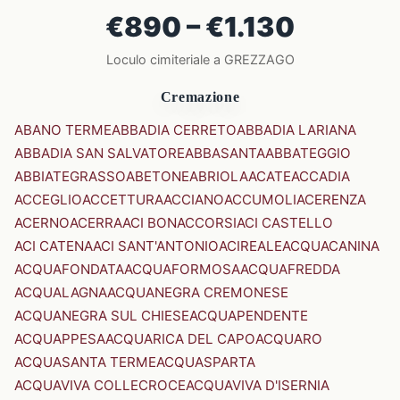
€890 – €1.130
Loculo cimiteriale a GREZZAGO
Cremazione
ABANO TERME
ABBADIA CERRETO
ABBADIA LARIANA
ABBADIA SAN SALVATORE
ABBASANTA
ABBATEGGIO
ABBIATEGRASSO
ABETONE
ABRIOLA
ACATE
ACCADIA
ACCEGLIO
ACCETTURA
ACCIANO
ACCUMOLI
ACERENZA
ACERNO
ACERRA
ACI BONACCORSI
ACI CASTELLO
ACI CATENA
ACI SANT'ANTONIO
ACIREALE
ACQUACANINA
ACQUAFONDATA
ACQUAFORMOSA
ACQUAFREDDA
ACQUALAGNA
ACQUANEGRA CREMONESE
ACQUANEGRA SUL CHIESE
ACQUAPENDENTE
ACQUAPPESA
ACQUARICA DEL CAPO
ACQUARO
ACQUASANTA TERME
ACQUASPARTA
ACQUAVIVA COLLECROCE
ACQUAVIVA D'ISERNIA