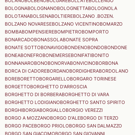
BOLANO
BOLBENO
BOLGARE
BOLLATE
BOLLENGO
BOLOGNA
BOLOGNANO
BOLOGNETTA
BOLOGNOLA
BOLOTANA
BOLSENA
BOLTIERE
BOLZANO .BOZEN.
BOLZANO NOVARESE
BOLZANO VICENTINO
BOMARZO
BOMBA
BOMPENSIERE
BOMPIETRO
BOMPORTO
BONARCADO
BONASSOLA
BONATE SOPRA
BONATE SOTTO
BONAVIGO
BONDENO
BONDO
BONDONE
BONEA
BONEFRO
BONEMERSE
BONIFATI
BONITO
BONNANARO
BONO
BONORVA
BONVICINO
BORBONA
BORCA DI CADORE
BORDANO
BORDIGHERA
BORDOLANO
BORE
BORETTO
BORGARELLO
BORGARO TORINESE
BORGETTO
BORGHETTO D'ARROSCIA
BORGHETTO DI BORBERA
BORGHETTO DI VARA
BORGHETTO LODIGIANO
BORGHETTO SANTO SPIRITO
BORGHI
BORGIA
BORGIALLO
BORGIO VEREZZI
BORGO A MOZZANO
BORGO D'ALE
BORGO DI TERZO
BORGO PACE
BORGO PRIOLO
BORGO SAN DALMAZZO
BORGO SAN GIACOMO
BORGO SAN GIOVANNI