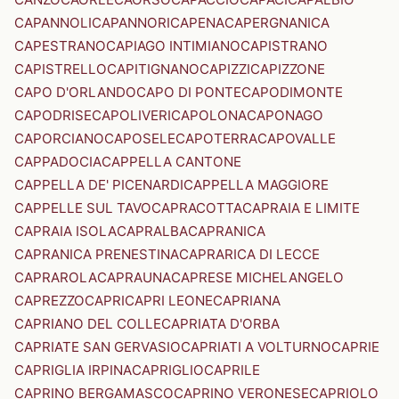
CAPANNOLI
CAPANNORI
CAPENA
CAPERGNANICA
CAPESTRANO
CAPIAGO INTIMIANO
CAPISTRANO
CAPISTRELLO
CAPITIGNANO
CAPIZZI
CAPIZZONE
CAPO D'ORLANDO
CAPO DI PONTE
CAPODIMONTE
CAPODRISE
CAPOLIVERI
CAPOLONA
CAPONAGO
CAPORCIANO
CAPOSELE
CAPOTERRA
CAPOVALLE
CAPPADOCIA
CAPPELLA CANTONE
CAPPELLA DE' PICENARDI
CAPPELLA MAGGIORE
CAPPELLE SUL TAVO
CAPRACOTTA
CAPRAIA E LIMITE
CAPRAIA ISOLA
CAPRALBA
CAPRANICA
CAPRANICA PRENESTINA
CAPRARICA DI LECCE
CAPRAROLA
CAPRAUNA
CAPRESE MICHELANGELO
CAPREZZO
CAPRI
CAPRI LEONE
CAPRIANA
CAPRIANO DEL COLLE
CAPRIATA D'ORBA
CAPRIATE SAN GERVASIO
CAPRIATI A VOLTURNO
CAPRIE
CAPRIGLIA IRPINA
CAPRIGLIO
CAPRILE
CAPRINO BERGAMASCO
CAPRINO VERONESE
CAPRIOLO