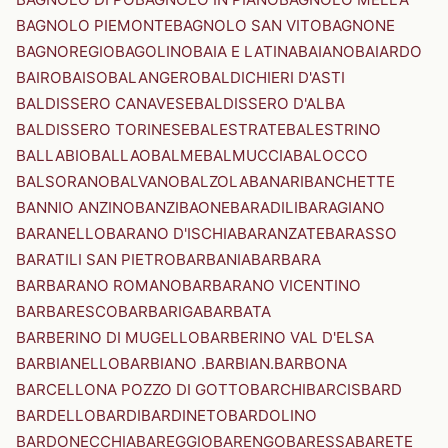
BAGNOLO PIEMONTE
BAGNOLO SAN VITO
BAGNONE
BAGNOREGIO
BAGOLINO
BAIA E LATINA
BAIANO
BAIARDO
BAIRO
BAISO
BALANGERO
BALDICHIERI D'ASTI
BALDISSERO CANAVESE
BALDISSERO D'ALBA
BALDISSERO TORINESE
BALESTRATE
BALESTRINO
BALLABIO
BALLAO
BALME
BALMUCCIA
BALOCCO
BALSORANO
BALVANO
BALZOLA
BANARI
BANCHETTE
BANNIO ANZINO
BANZI
BAONE
BARADILI
BARAGIANO
BARANELLO
BARANO D'ISCHIA
BARANZATE
BARASSO
BARATILI SAN PIETRO
BARBANIA
BARBARA
BARBARANO ROMANO
BARBARANO VICENTINO
BARBARESCO
BARBARIGA
BARBATA
BARBERINO DI MUGELLO
BARBERINO VAL D'ELSA
BARBIANELLO
BARBIANO .BARBIAN.
BARBONA
BARCELLONA POZZO DI GOTTO
BARCHI
BARCIS
BARD
BARDELLO
BARDI
BARDINETO
BARDOLINO
BARDONECCHIA
BAREGGIO
BARENGO
BARESSA
BARETE