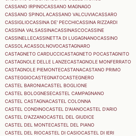
CASSANO IRPINO
CASSANO MAGNAGO
CASSANO SPINOLA
CASSANO VALCUVIA
CASSARO
CASSIGLIO
CASSINA DE' PECCHI
CASSINA RIZZARDI
CASSINA VALSASSINA
CASSINASCO
CASSINE
CASSINELLE
CASSINETTA DI LUGAGNANO
CASSINO
CASSOLA
CASSOLNOVO
CASTAGNARO
CASTAGNETO CARDUCCI
CASTAGNETO PO
CASTAGNITO
CASTAGNOLE DELLE LANZE
CASTAGNOLE MONFERRATO
CASTAGNOLE PIEMONTE
CASTANA
CASTANO PRIMO
CASTEGGIO
CASTEGNATO
CASTEGNERO
CASTEL BARONIA
CASTEL BOGLIONE
CASTEL BOLOGNESE
CASTEL CAMPAGNANO
CASTEL CASTAGNA
CASTEL COLONNA
CASTEL CONDINO
CASTEL D'AIANO
CASTEL D'ARIO
CASTEL D'AZZANO
CASTEL DEL GIUDICE
CASTEL DEL MONTE
CASTEL DEL PIANO
CASTEL DEL RIO
CASTEL DI CASIO
CASTEL DI IERI