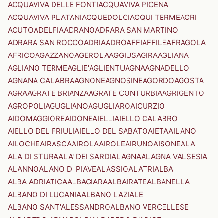
ACQUAVIVA DELLE FONTI
ACQUAVIVA PICENA
ACQUAVIVA PLATANI
ACQUEDOLCI
ACQUI TERME
ACRI
ACUTO
ADELFIA
ADRANO
ADRARA SAN MARTINO
ADRARA SAN ROCCO
ADRIA
ADRO
AFFI
AFFILE
AFRAGOLA
AFRICO
AGAZZANO
AGEROLA
AGGIUS
AGIRA
AGLIANA
AGLIANO TERME
AGLIE'
AGLIENTU
AGNA
AGNADELLO
AGNANA CALABRA
AGNONE
AGNOSINE
AGORDO
AGOSTA
AGRA
AGRATE BRIANZA
AGRATE CONTURBIA
AGRIGENTO
AGROPOLI
AGUGLIANO
AGUGLIARO
AICURZIO
AIDOMAGGIORE
AIDONE
AIELLI
AIELLO CALABRO
AIELLO DEL FRIULI
AIELLO DEL SABATO
AIETA
AILANO
AILOCHE
AIRASCA
AIROLA
AIROLE
AIRUNO
AISONE
ALA
ALA DI STURA
ALA' DEI SARDI
ALAGNA
ALAGNA VALSESIA
ALANNO
ALANO DI PIAVE
ALASSIO
ALATRI
ALBA
ALBA ADRIATICA
ALBAGIARA
ALBAIRATE
ALBANELLA
ALBANO DI LUCANIA
ALBANO LAZIALE
ALBANO SANT'ALESSANDRO
ALBANO VERCELLESE