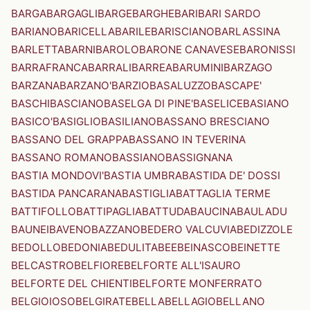
BARGA
BARGAGLI
BARGE
BARGHE
BARI
BARI SARDO
BARIANO
BARICELLA
BARILE
BARISCIANO
BARLASSINA
BARLETTA
BARNI
BAROLO
BARONE CANAVESE
BARONISSI
BARRAFRANCA
BARRALI
BARREA
BARUMINI
BARZAGO
BARZANA
BARZANO'
BARZIO
BASALUZZO
BASCAPE'
BASCHI
BASCIANO
BASELGA DI PINE'
BASELICE
BASIANO
BASICO'
BASIGLIO
BASILIANO
BASSANO BRESCIANO
BASSANO DEL GRAPPA
BASSANO IN TEVERINA
BASSANO ROMANO
BASSIANO
BASSIGNANA
BASTIA MONDOVI'
BASTIA UMBRA
BASTIDA DE' DOSSI
BASTIDA PANCARANA
BASTIGLIA
BATTAGLIA TERME
BATTIFOLLO
BATTIPAGLIA
BATTUDA
BAUCINA
BAULADU
BAUNEI
BAVENO
BAZZANO
BEDERO VALCUVIA
BEDIZZOLE
BEDOLLO
BEDONIA
BEDULITA
BEE
BEINASCO
BEINETTE
BELCASTRO
BELFIORE
BELFORTE ALL'ISAURO
BELFORTE DEL CHIENTI
BELFORTE MONFERRATO
BELGIOIOSO
BELGIRATE
BELLA
BELLAGIO
BELLANO