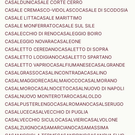
CASALDUNI
CASALE CORTE CERRO
CASALE CREMASCO-VIDOLASCO
CASALE DI SCODOSIA
CASALE LITTA
CASALE MARITTIMO
CASALE MONFERRATO
CASALE SUL SILE
CASALECCHIO DI RENO
CASALEGGIO BOIRO
CASALEGGIO NOVARA
CASALEONE
CASALETTO CEREDANO
CASALETTO DI SOPRA
CASALETTO LODIGIANO
CASALETTO SPARTANO
CASALETTO VAPRIO
CASALFIUMANESE
CASALGRANDE
CASALGRASSO
CASALINCONTRADA
CASALINO
CASALMAGGIORE
CASALMAIOCCO
CASALMORANO
CASALMORO
CASALNOCETO
CASALNUOVO DI NAPOLI
CASALNUOVO MONTEROTARO
CASALOLDO
CASALPUSTERLENGO
CASALROMANO
CASALSERUGO
CASALUCE
CASALVECCHIO DI PUGLIA
CASALVECCHIO SICULO
CASALVIERI
CASALVOLONE
CASALZUIGNO
CASAMARCIANO
CASAMASSIMA