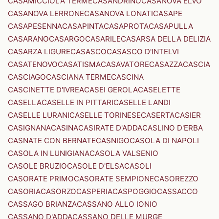
CASAMICCIOLA TERME
CASANDRINO
CASANOVA ELVO
CASANOVA LERRONE
CASANOVA LONATI
CASAPE
CASAPESENNA
CASAPINTA
CASAPROTA
CASAPULLA
CASARANO
CASARGO
CASARILE
CASARSA DELLA DELIZIA
CASARZA LIGURE
CASASCO
CASASCO D'INTELVI
CASATENOVO
CASATISMA
CASAVATORE
CASAZZA
CASCIA
CASCIAGO
CASCIANA TERME
CASCINA
CASCINETTE D'IVREA
CASEI GEROLA
CASELETTE
CASELLA
CASELLE IN PITTARI
CASELLE LANDI
CASELLE LURANI
CASELLE TORINESE
CASERTA
CASIER
CASIGNANA
CASINA
CASIRATE D'ADDA
CASLINO D'ERBA
CASNATE CON BERNATE
CASNIGO
CASOLA DI NAPOLI
CASOLA IN LUNIGIANA
CASOLA VALSENIO
CASOLE BRUZIO
CASOLE D'ELSA
CASOLI
CASORATE PRIMO
CASORATE SEMPIONE
CASOREZZO
CASORIA
CASORZO
CASPERIA
CASPOGGIO
CASSACCO
CASSAGO BRIANZA
CASSANO ALLO IONIO
CASSANO D'ADDA
CASSANO DELLE MURGE