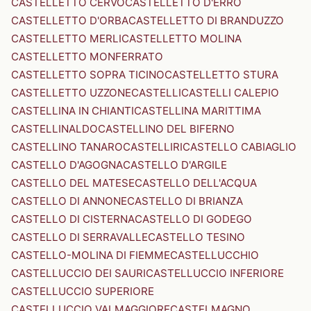
CASTELLETTO CERVO
CASTELLETTO D'ERRO
CASTELLETTO D'ORBA
CASTELLETTO DI BRANDUZZO
CASTELLETTO MERLI
CASTELLETTO MOLINA
CASTELLETTO MONFERRATO
CASTELLETTO SOPRA TICINO
CASTELLETTO STURA
CASTELLETTO UZZONE
CASTELLI
CASTELLI CALEPIO
CASTELLINA IN CHIANTI
CASTELLINA MARITTIMA
CASTELLINALDO
CASTELLINO DEL BIFERNO
CASTELLINO TANARO
CASTELLIRI
CASTELLO CABIAGLIO
CASTELLO D'AGOGNA
CASTELLO D'ARGILE
CASTELLO DEL MATESE
CASTELLO DELL'ACQUA
CASTELLO DI ANNONE
CASTELLO DI BRIANZA
CASTELLO DI CISTERNA
CASTELLO DI GODEGO
CASTELLO DI SERRAVALLE
CASTELLO TESINO
CASTELLO-MOLINA DI FIEMME
CASTELLUCCHIO
CASTELLUCCIO DEI SAURI
CASTELLUCCIO INFERIORE
CASTELLUCCIO SUPERIORE
CASTELLUCCIO VALMAGGIORE
CASTELMAGNO