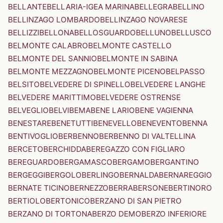
BELLANTE
BELLARIA-IGEA MARINA
BELLEGRA
BELLINO
BELLINZAGO LOMBARDO
BELLINZAGO NOVARESE
BELLIZZI
BELLONA
BELLOSGUARDO
BELLUNO
BELLUSCO
BELMONTE CALABRO
BELMONTE CASTELLO
BELMONTE DEL SANNIO
BELMONTE IN SABINA
BELMONTE MEZZAGNO
BELMONTE PICENO
BELPASSO
BELSITO
BELVEDERE DI SPINELLO
BELVEDERE LANGHE
BELVEDERE MARITTIMO
BELVEDERE OSTRENSE
BELVEGLIO
BELVI
BEMA
BENE LARIO
BENE VAGIENNA
BENESTARE
BENETUTTI
BENEVELLO
BENEVENTO
BENNA
BENTIVOGLIO
BERBENNO
BERBENNO DI VALTELLINA
BERCETO
BERCHIDDA
BEREGAZZO CON FIGLIARO
BEREGUARDO
BERGAMASCO
BERGAMO
BERGANTINO
BERGEGGI
BERGOLO
BERLINGO
BERNALDA
BERNAREGGIO
BERNATE TICINO
BERNEZZO
BERRA
BERSONE
BERTINORO
BERTIOLO
BERTONICO
BERZANO DI SAN PIETRO
BERZANO DI TORTONA
BERZO DEMO
BERZO INFERIORE