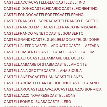
CASTELDACCIA
CASTELDELCI
CASTELDELFINO
CASTELDIDONE
CASTELFIDARDO
CASTELFIORENTINO
CASTELFONDO
CASTELFORTE
CASTELFRANCI
CASTELFRANCO DI SOPRA
CASTELFRANCO DI SOTTO
CASTELFRANCO EMILIA
CASTELFRANCO IN MISCANO
CASTELFRANCO VENETO
CASTELGOMBERTO
CASTELGRANDE
CASTELGUGLIELMO
CASTELGUIDONE
CASTELL'ALFERO
CASTELL'ARQUATO
CASTELL'AZZARA
CASTELL'UMBERTO
CASTELLABATE
CASTELLAFIUME
CASTELLALTO
CASTELLAMMARE DEL GOLFO
CASTELLAMMARE DI STABIA
CASTELLAMONTE
CASTELLANA GROTTE
CASTELLANA SICULA
CASTELLANETA
CASTELLANIA
CASTELLANZA
CASTELLAR
CASTELLAR GUIDOBONO
CASTELLARANO
CASTELLARO
CASTELLAVAZZO
CASTELLAZZO BORMIDA
CASTELLAZZO NOVARESE
CASTELLEONE
CASTELLEONE DI SUASA
CASTELLERO