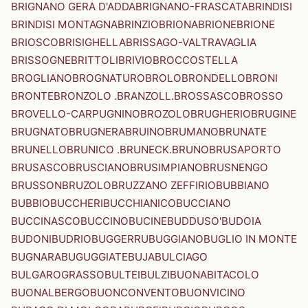
BRIGNANO GERA D'ADDA
BRIGNANO-FRASCATA
BRINDISI
BRINDISI MONTAGNA
BRINZIO
BRIONA
BRIONE
BRIONE
BRIOSCO
BRISIGHELLA
BRISSAGO-VALTRAVAGLIA
BRISSOGNE
BRITTOLI
BRIVIO
BROCCOSTELLA
BROGLIANO
BROGNATURO
BROLO
BRONDELLO
BRONI
BRONTE
BRONZOLO .BRANZOLL.
BROSSASCO
BROSSO
BROVELLO-CARPUGNINO
BROZOLO
BRUGHERIO
BRUGINE
BRUGNATO
BRUGNERA
BRUINO
BRUMANO
BRUNATE
BRUNELLO
BRUNICO .BRUNECK.
BRUNO
BRUSAPORTO
BRUSASCO
BRUSCIANO
BRUSIMPIANO
BRUSNENGO
BRUSSON
BRUZOLO
BRUZZANO ZEFFIRIO
BUBBIANO
BUBBIO
BUCCHERI
BUCCHIANICO
BUCCIANO
BUCCINASCO
BUCCINO
BUCINE
BUDDUSO'
BUDOIA
BUDONI
BUDRIO
BUGGERRU
BUGGIANO
BUGLIO IN MONTE
BUGNARA
BUGUGGIATE
BUJA
BULCIAGO
BULGAROGRASSO
BULTEI
BULZI
BUONABITACOLO
BUONALBERGO
BUONCONVENTO
BUONVICINO