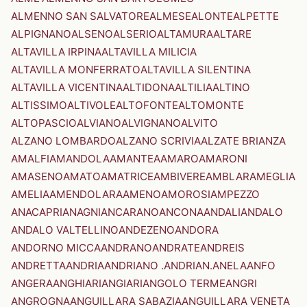
ALMENNO SAN SALVATORE
ALMESE
ALONTE
ALPETTE
ALPIGNANO
ALSENO
ALSERIO
ALTAMURA
ALTARE
ALTAVILLA IRPINA
ALTAVILLA MILICIA
ALTAVILLA MONFERRATO
ALTAVILLA SILENTINA
ALTAVILLA VICENTINA
ALTIDONA
ALTILIA
ALTINO
ALTISSIMO
ALTIVOLE
ALTOFONTE
ALTOMONTE
ALTOPASCIO
ALVIANO
ALVIGNANO
ALVITO
ALZANO LOMBARDO
ALZANO SCRIVIA
ALZATE BRIANZA
AMALFI
AMANDOLA
AMANTEA
AMARO
AMARONI
AMASENO
AMATO
AMATRICE
AMBIVERE
AMBLAR
AMEGLIA
AMELIA
AMENDOLARA
AMENO
AMOROSI
AMPEZZO
ANACAPRI
ANAGNI
ANCARANO
ANCONA
ANDALI
ANDALO
ANDALO VALTELLINO
ANDEZENO
ANDORA
ANDORNO MICCA
ANDRANO
ANDRATE
ANDREIS
ANDRETTA
ANDRIA
ANDRIANO .ANDRIAN.
ANELA
ANFO
ANGERA
ANGHIARI
ANGIARI
ANGOLO TERME
ANGRI
ANGROGNA
ANGUILLARA SABAZIA
ANGUILLARA VENETA