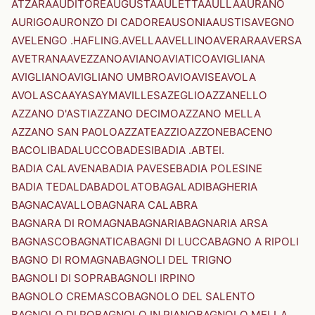
ATZARA
AUDITORE
AUGUSTA
AULETTA
AULLA
AURANO
AURIGO
AURONZO DI CADORE
AUSONIA
AUSTIS
AVEGNO
AVELENGO .HAFLING.
AVELLA
AVELLINO
AVERARA
AVERSA
AVETRANA
AVEZZANO
AVIANO
AVIATICO
AVIGLIANA
AVIGLIANO
AVIGLIANO UMBRO
AVIO
AVISE
AVOLA
AVOLASCA
AYAS
AYMAVILLES
AZEGLIO
AZZANELLO
AZZANO D'ASTI
AZZANO DECIMO
AZZANO MELLA
AZZANO SAN PAOLO
AZZATE
AZZIO
AZZONE
BACENO
BACOLI
BADALUCCO
BADESI
BADIA .ABTEI.
BADIA CALAVENA
BADIA PAVESE
BADIA POLESINE
BADIA TEDALDA
BADOLATO
BAGALADI
BAGHERIA
BAGNACAVALLO
BAGNARA CALABRA
BAGNARA DI ROMAGNA
BAGNARIA
BAGNARIA ARSA
BAGNASCO
BAGNATICA
BAGNI DI LUCCA
BAGNO A RIPOLI
BAGNO DI ROMAGNA
BAGNOLI DEL TRIGNO
BAGNOLI DI SOPRA
BAGNOLI IRPINO
BAGNOLO CREMASCO
BAGNOLO DEL SALENTO
BAGNOLO DI PO
BAGNOLO IN PIANO
BAGNOLO MELLA