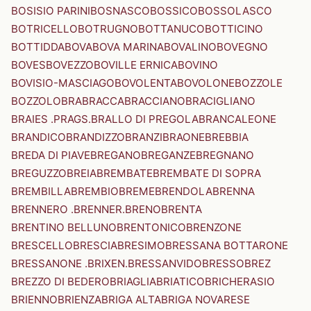
BOSISIO PARINI
BOSNASCO
BOSSICO
BOSSOLASCO
BOTRICELLO
BOTRUGNO
BOTTANUCO
BOTTICINO
BOTTIDDA
BOVA
BOVA MARINA
BOVALINO
BOVEGNO
BOVES
BOVEZZO
BOVILLE ERNICA
BOVINO
BOVISIO-MASCIAGO
BOVOLENTA
BOVOLONE
BOZZOLE
BOZZOLO
BRA
BRACCA
BRACCIANO
BRACIGLIANO
BRAIES .PRAGS.
BRALLO DI PREGOLA
BRANCALEONE
BRANDICO
BRANDIZZO
BRANZI
BRAONE
BREBBIA
BREDA DI PIAVE
BREGANO
BREGANZE
BREGNANO
BREGUZZO
BREIA
BREMBATE
BREMBATE DI SOPRA
BREMBILLA
BREMBIO
BREME
BRENDOLA
BRENNA
BRENNERO .BRENNER.
BRENO
BRENTA
BRENTINO BELLUNO
BRENTONICO
BRENZONE
BRESCELLO
BRESCIA
BRESIMO
BRESSANA BOTTARONE
BRESSANONE .BRIXEN.
BRESSANVIDO
BRESSO
BREZ
BREZZO DI BEDERO
BRIAGLIA
BRIATICO
BRICHERASIO
BRIENNO
BRIENZA
BRIGA ALTA
BRIGA NOVARESE