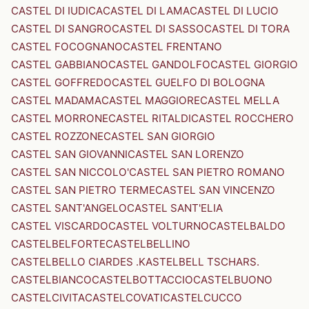
CASTEL DI IUDICA
CASTEL DI LAMA
CASTEL DI LUCIO
CASTEL DI SANGRO
CASTEL DI SASSO
CASTEL DI TORA
CASTEL FOCOGNANO
CASTEL FRENTANO
CASTEL GABBIANO
CASTEL GANDOLFO
CASTEL GIORGIO
CASTEL GOFFREDO
CASTEL GUELFO DI BOLOGNA
CASTEL MADAMA
CASTEL MAGGIORE
CASTEL MELLA
CASTEL MORRONE
CASTEL RITALDI
CASTEL ROCCHERO
CASTEL ROZZONE
CASTEL SAN GIORGIO
CASTEL SAN GIOVANNI
CASTEL SAN LORENZO
CASTEL SAN NICCOLO'
CASTEL SAN PIETRO ROMANO
CASTEL SAN PIETRO TERME
CASTEL SAN VINCENZO
CASTEL SANT'ANGELO
CASTEL SANT'ELIA
CASTEL VISCARDO
CASTEL VOLTURNO
CASTELBALDO
CASTELBELFORTE
CASTELBELLINO
CASTELBELLO CIARDES .KASTELBELL TSCHARS.
CASTELBIANCO
CASTELBOTTACCIO
CASTELBUONO
CASTELCIVITA
CASTELCOVATI
CASTELCUCCO