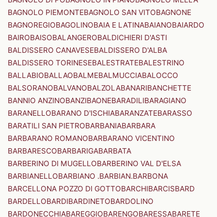
BAGNOLO PIEMONTE
BAGNOLO SAN VITO
BAGNONE
BAGNOREGIO
BAGOLINO
BAIA E LATINA
BAIANO
BAIARDO
BAIRO
BAISO
BALANGERO
BALDICHIERI D'ASTI
BALDISSERO CANAVESE
BALDISSERO D'ALBA
BALDISSERO TORINESE
BALESTRATE
BALESTRINO
BALLABIO
BALLAO
BALME
BALMUCCIA
BALOCCO
BALSORANO
BALVANO
BALZOLA
BANARI
BANCHETTE
BANNIO ANZINO
BANZI
BAONE
BARADILI
BARAGIANO
BARANELLO
BARANO D'ISCHIA
BARANZATE
BARASSO
BARATILI SAN PIETRO
BARBANIA
BARBARA
BARBARANO ROMANO
BARBARANO VICENTINO
BARBARESCO
BARBARIGA
BARBATA
BARBERINO DI MUGELLO
BARBERINO VAL D'ELSA
BARBIANELLO
BARBIANO .BARBIAN.
BARBONA
BARCELLONA POZZO DI GOTTO
BARCHI
BARCIS
BARD
BARDELLO
BARDI
BARDINETO
BARDOLINO
BARDONECCHIA
BAREGGIO
BARENGO
BARESSA
BARETE