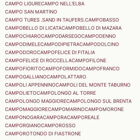
CAMPO LIGURE
CAMPO NELL'ELBA
CAMPO SAN MARTINO
CAMPO TURES .SAND IN TAUFERS.
CAMPOBASSO
CAMPOBELLO DI LICATA
CAMPOBELLO DI MAZARA
CAMPOCHIARO
CAMPODARSEGO
CAMPODENNO
CAMPODIMELE
CAMPODIPIETRA
CAMPODOLCINO
CAMPODORO
CAMPOFELICE DI FITALIA
CAMPOFELICE DI ROCCELLA
CAMPOFILONE
CAMPOFIORITO
CAMPOFORMIDO
CAMPOFRANCO
CAMPOGALLIANO
CAMPOLATTARO
CAMPOLI APPENNINO
CAMPOLI DEL MONTE TABURNO
CAMPOLIETO
CAMPOLONGO AL TORRE
CAMPOLONGO MAGGIORE
CAMPOLONGO SUL BRENTA
CAMPOMAGGIORE
CAMPOMARINO
CAMPOMORONE
CAMPONOGARA
CAMPORA
CAMPOREALE
CAMPORGIANO
CAMPOROSSO
CAMPOROTONDO DI FIASTRONE