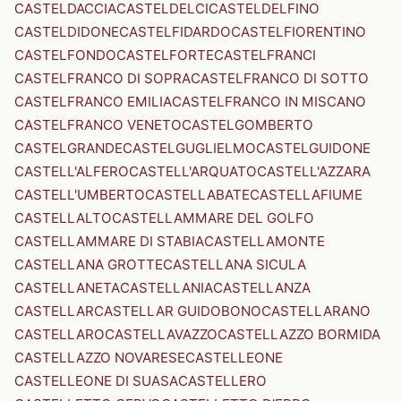
CASTELDACCIA
CASTELDELCI
CASTELDELFINO
CASTELDIDONE
CASTELFIDARDO
CASTELFIORENTINO
CASTELFONDO
CASTELFORTE
CASTELFRANCI
CASTELFRANCO DI SOPRA
CASTELFRANCO DI SOTTO
CASTELFRANCO EMILIA
CASTELFRANCO IN MISCANO
CASTELFRANCO VENETO
CASTELGOMBERTO
CASTELGRANDE
CASTELGUGLIELMO
CASTELGUIDONE
CASTELL'ALFERO
CASTELL'ARQUATO
CASTELL'AZZARA
CASTELL'UMBERTO
CASTELLABATE
CASTELLAFIUME
CASTELLALTO
CASTELLAMMARE DEL GOLFO
CASTELLAMMARE DI STABIA
CASTELLAMONTE
CASTELLANA GROTTE
CASTELLANA SICULA
CASTELLANETA
CASTELLANIA
CASTELLANZA
CASTELLAR
CASTELLAR GUIDOBONO
CASTELLARANO
CASTELLARO
CASTELLAVAZZO
CASTELLAZZO BORMIDA
CASTELLAZZO NOVARESE
CASTELLEONE
CASTELLEONE DI SUASA
CASTELLERO