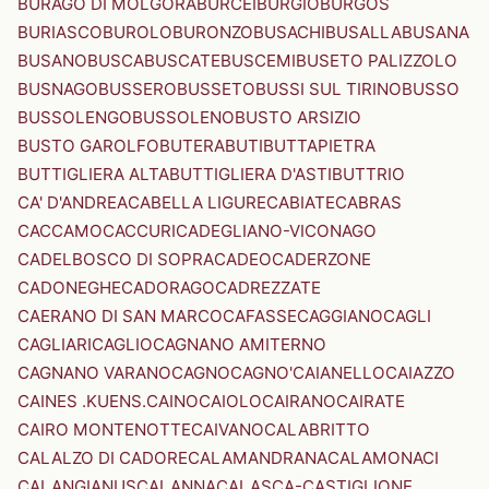
BURAGO DI MOLGORA
BURCEI
BURGIO
BURGOS
BURIASCO
BUROLO
BURONZO
BUSACHI
BUSALLA
BUSANA
BUSANO
BUSCA
BUSCATE
BUSCEMI
BUSETO PALIZZOLO
BUSNAGO
BUSSERO
BUSSETO
BUSSI SUL TIRINO
BUSSO
BUSSOLENGO
BUSSOLENO
BUSTO ARSIZIO
BUSTO GAROLFO
BUTERA
BUTI
BUTTAPIETRA
BUTTIGLIERA ALTA
BUTTIGLIERA D'ASTI
BUTTRIO
CA' D'ANDREA
CABELLA LIGURE
CABIATE
CABRAS
CACCAMO
CACCURI
CADEGLIANO-VICONAGO
CADELBOSCO DI SOPRA
CADEO
CADERZONE
CADONEGHE
CADORAGO
CADREZZATE
CAERANO DI SAN MARCO
CAFASSE
CAGGIANO
CAGLI
CAGLIARI
CAGLIO
CAGNANO AMITERNO
CAGNANO VARANO
CAGNO
CAGNO'
CAIANELLO
CAIAZZO
CAINES .KUENS.
CAINO
CAIOLO
CAIRANO
CAIRATE
CAIRO MONTENOTTE
CAIVANO
CALABRITTO
CALALZO DI CADORE
CALAMANDRANA
CALAMONACI
CALANGIANUS
CALANNA
CALASCA-CASTIGLIONE