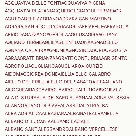
ACQUAVIVA DELLE FONTI
ACQUAVIVA PICENA
ACQUAVIVA PLATANI
ACQUEDOLCI
ACQUI TERME
ACRI
ACUTO
ADELFIA
ADRANO
ADRARA SAN MARTINO
ADRARA SAN ROCCO
ADRIA
ADRO
AFFI
AFFILE
AFRAGOLA
AFRICO
AGAZZANO
AGEROLA
AGGIUS
AGIRA
AGLIANA
AGLIANO TERME
AGLIE'
AGLIENTU
AGNA
AGNADELLO
AGNANA CALABRA
AGNONE
AGNOSINE
AGORDO
AGOSTA
AGRA
AGRATE BRIANZA
AGRATE CONTURBIA
AGRIGENTO
AGROPOLI
AGUGLIANO
AGUGLIARO
AICURZIO
AIDOMAGGIORE
AIDONE
AIELLI
AIELLO CALABRO
AIELLO DEL FRIULI
AIELLO DEL SABATO
AIETA
AILANO
AILOCHE
AIRASCA
AIROLA
AIROLE
AIRUNO
AISONE
ALA
ALA DI STURA
ALA' DEI SARDI
ALAGNA
ALAGNA VALSESIA
ALANNO
ALANO DI PIAVE
ALASSIO
ALATRI
ALBA
ALBA ADRIATICA
ALBAGIARA
ALBAIRATE
ALBANELLA
ALBANO DI LUCANIA
ALBANO LAZIALE
ALBANO SANT'ALESSANDRO
ALBANO VERCELLESE