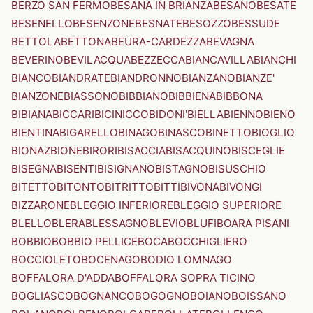
BERZO SAN FERMO
BESANA IN BRIANZA
BESANO
BESATE
BESENELLO
BESENZONE
BESNATE
BESOZZO
BESSUDE
BETTOLA
BETTONA
BEURA-CARDEZZA
BEVAGNA
BEVERINO
BEVILACQUA
BEZZECCA
BIANCAVILLA
BIANCHI
BIANCO
BIANDRATE
BIANDRONNO
BIANZANO
BIANZE'
BIANZONE
BIASSONO
BIBBIANO
BIBBIENA
BIBBONA
BIBIANA
BICCARI
BICINICCO
BIDONI'
BIELLA
BIENNO
BIENO
BIENTINA
BIGARELLO
BINAGO
BINASCO
BINETTO
BIOGLIO
BIONAZ
BIONE
BIRORI
BISACCIA
BISACQUINO
BISCEGLIE
BISEGNA
BISENTI
BISIGNANO
BISTAGNO
BISUSCHIO
BITETTO
BITONTO
BITRITTO
BITTI
BIVONA
BIVONGI
BIZZARONE
BLEGGIO INFERIORE
BLEGGIO SUPERIORE
BLELLO
BLERA
BLESSAGNO
BLEVIO
BLUFI
BOARA PISANI
BOBBIO
BOBBIO PELLICE
BOCA
BOCCHIGLIERO
BOCCIOLETO
BOCENAGO
BODIO LOMNAGO
BOFFALORA D'ADDA
BOFFALORA SOPRA TICINO
BOGLIASCO
BOGNANCO
BOGOGNO
BOIANO
BOISSANO