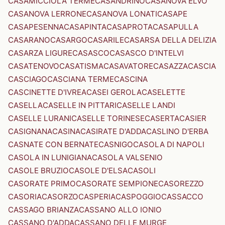
CASAMICCIOLA TERME
CASANDRINO
CASANOVA ELVO
CASANOVA LERRONE
CASANOVA LONATI
CASAPE
CASAPESENNA
CASAPINTA
CASAPROTA
CASAPULLA
CASARANO
CASARGO
CASARILE
CASARSA DELLA DELIZIA
CASARZA LIGURE
CASASCO
CASASCO D'INTELVI
CASATENOVO
CASATISMA
CASAVATORE
CASAZZA
CASCIA
CASCIAGO
CASCIANA TERME
CASCINA
CASCINETTE D'IVREA
CASEI GEROLA
CASELETTE
CASELLA
CASELLE IN PITTARI
CASELLE LANDI
CASELLE LURANI
CASELLE TORINESE
CASERTA
CASIER
CASIGNANA
CASINA
CASIRATE D'ADDA
CASLINO D'ERBA
CASNATE CON BERNATE
CASNIGO
CASOLA DI NAPOLI
CASOLA IN LUNIGIANA
CASOLA VALSENIO
CASOLE BRUZIO
CASOLE D'ELSA
CASOLI
CASORATE PRIMO
CASORATE SEMPIONE
CASOREZZO
CASORIA
CASORZO
CASPERIA
CASPOGGIO
CASSACCO
CASSAGO BRIANZA
CASSANO ALLO IONIO
CASSANO D'ADDA
CASSANO DELLE MURGE