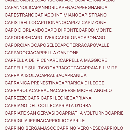
CAPANNOLI
CAPANNORI
CAPENA
CAPERGNANICA
CAPESTRANO
CAPIAGO INTIMIANO
CAPISTRANO
CAPISTRELLO
CAPITIGNANO
CAPIZZI
CAPIZZONE
CAPO D'ORLANDO
CAPO DI PONTE
CAPODIMONTE
CAPODRISE
CAPOLIVERI
CAPOLONA
CAPONAGO
CAPORCIANO
CAPOSELE
CAPOTERRA
CAPOVALLE
CAPPADOCIA
CAPPELLA CANTONE
CAPPELLA DE' PICENARDI
CAPPELLA MAGGIORE
CAPPELLE SUL TAVO
CAPRACOTTA
CAPRAIA E LIMITE
CAPRAIA ISOLA
CAPRALBA
CAPRANICA
CAPRANICA PRENESTINA
CAPRARICA DI LECCE
CAPRAROLA
CAPRAUNA
CAPRESE MICHELANGELO
CAPREZZO
CAPRI
CAPRI LEONE
CAPRIANA
CAPRIANO DEL COLLE
CAPRIATA D'ORBA
CAPRIATE SAN GERVASIO
CAPRIATI A VOLTURNO
CAPRIE
CAPRIGLIA IRPINA
CAPRIGLIO
CAPRILE
CAPRINO BERGAMASCO
CAPRINO VERONESE
CAPRIOLO