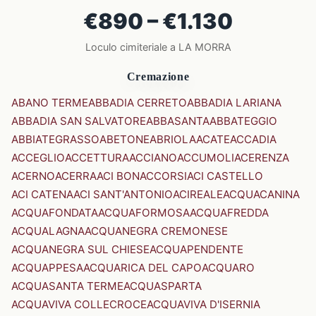
€890 – €1.130
Loculo cimiteriale a LA MORRA
Cremazione
ABANO TERME
ABBADIA CERRETO
ABBADIA LARIANA
ABBADIA SAN SALVATORE
ABBASANTA
ABBATEGGIO
ABBIATEGRASSO
ABETONE
ABRIOLA
ACATE
ACCADIA
ACCEGLIO
ACCETTURA
ACCIANO
ACCUMOLI
ACERENZA
ACERNO
ACERRA
ACI BONACCORSI
ACI CASTELLO
ACI CATENA
ACI SANT'ANTONIO
ACIREALE
ACQUACANINA
ACQUAFONDATA
ACQUAFORMOSA
ACQUAFREDDA
ACQUALAGNA
ACQUANEGRA CREMONESE
ACQUANEGRA SUL CHIESE
ACQUAPENDENTE
ACQUAPPESA
ACQUARICA DEL CAPO
ACQUARO
ACQUASANTA TERME
ACQUASPARTA
ACQUAVIVA COLLECROCE
ACQUAVIVA D'ISERNIA