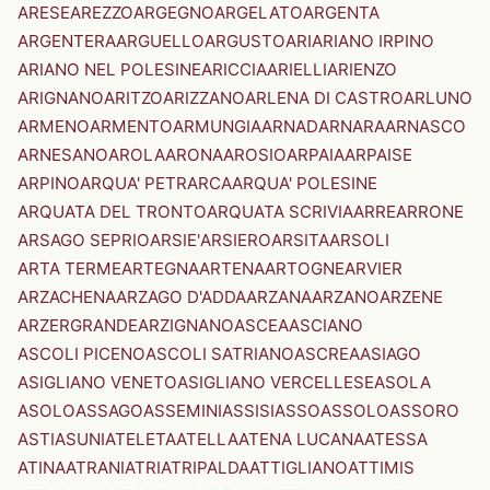
ARESE
AREZZO
ARGEGNO
ARGELATO
ARGENTA
ARGENTERA
ARGUELLO
ARGUSTO
ARI
ARIANO IRPINO
ARIANO NEL POLESINE
ARICCIA
ARIELLI
ARIENZO
ARIGNANO
ARITZO
ARIZZANO
ARLENA DI CASTRO
ARLUNO
ARMENO
ARMENTO
ARMUNGIA
ARNAD
ARNARA
ARNASCO
ARNESANO
AROLA
ARONA
AROSIO
ARPAIA
ARPAISE
ARPINO
ARQUA' PETRARCA
ARQUA' POLESINE
ARQUATA DEL TRONTO
ARQUATA SCRIVIA
ARRE
ARRONE
ARSAGO SEPRIO
ARSIE'
ARSIERO
ARSITA
ARSOLI
ARTA TERME
ARTEGNA
ARTENA
ARTOGNE
ARVIER
ARZACHENA
ARZAGO D'ADDA
ARZANA
ARZANO
ARZENE
ARZERGRANDE
ARZIGNANO
ASCEA
ASCIANO
ASCOLI PICENO
ASCOLI SATRIANO
ASCREA
ASIAGO
ASIGLIANO VENETO
ASIGLIANO VERCELLESE
ASOLA
ASOLO
ASSAGO
ASSEMINI
ASSISI
ASSO
ASSOLO
ASSORO
ASTI
ASUNI
ATELETA
ATELLA
ATENA LUCANA
ATESSA
ATINA
ATRANI
ATRI
ATRIPALDA
ATTIGLIANO
ATTIMIS