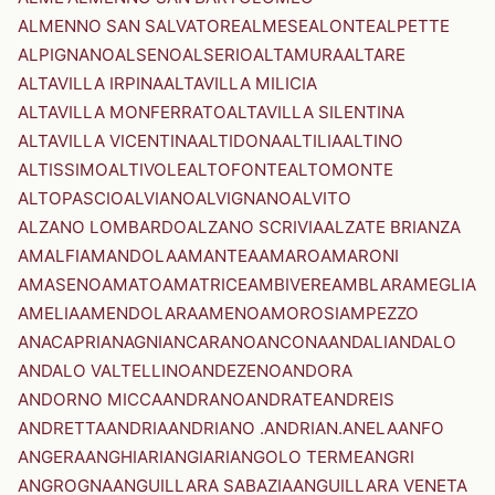
ALMENNO SAN SALVATORE
ALMESE
ALONTE
ALPETTE
ALPIGNANO
ALSENO
ALSERIO
ALTAMURA
ALTARE
ALTAVILLA IRPINA
ALTAVILLA MILICIA
ALTAVILLA MONFERRATO
ALTAVILLA SILENTINA
ALTAVILLA VICENTINA
ALTIDONA
ALTILIA
ALTINO
ALTISSIMO
ALTIVOLE
ALTOFONTE
ALTOMONTE
ALTOPASCIO
ALVIANO
ALVIGNANO
ALVITO
ALZANO LOMBARDO
ALZANO SCRIVIA
ALZATE BRIANZA
AMALFI
AMANDOLA
AMANTEA
AMARO
AMARONI
AMASENO
AMATO
AMATRICE
AMBIVERE
AMBLAR
AMEGLIA
AMELIA
AMENDOLARA
AMENO
AMOROSI
AMPEZZO
ANACAPRI
ANAGNI
ANCARANO
ANCONA
ANDALI
ANDALO
ANDALO VALTELLINO
ANDEZENO
ANDORA
ANDORNO MICCA
ANDRANO
ANDRATE
ANDREIS
ANDRETTA
ANDRIA
ANDRIANO .ANDRIAN.
ANELA
ANFO
ANGERA
ANGHIARI
ANGIARI
ANGOLO TERME
ANGRI
ANGROGNA
ANGUILLARA SABAZIA
ANGUILLARA VENETA