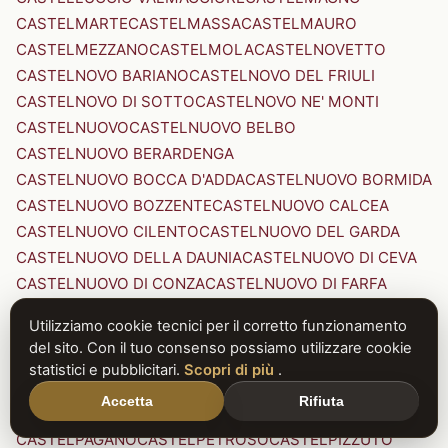
CASTELMARTE
CASTELMASSA
CASTELMAURO
CASTELMEZZANO
CASTELMOLA
CASTELNOVETTO
CASTELNOVO BARIANO
CASTELNOVO DEL FRIULI
CASTELNOVO DI SOTTO
CASTELNOVO NE' MONTI
CASTELNUOVO
CASTELNUOVO BELBO
CASTELNUOVO BERARDENGA
CASTELNUOVO BOCCA D'ADDA
CASTELNUOVO BORMIDA
CASTELNUOVO BOZZENTE
CASTELNUOVO CALCEA
CASTELNUOVO CILENTO
CASTELNUOVO DEL GARDA
CASTELNUOVO DELLA DAUNIA
CASTELNUOVO DI CEVA
CASTELNUOVO DI CONZA
CASTELNUOVO DI FARFA
CASTELNUOVO DI GARFAGNANA
Utilizziamo cookie tecnici per il corretto funzionamento
CASTELNUOVO DI PORTO
CASTELNUOVO DON BOSCO
del sito. Con il tuo consenso possiamo utilizzare cookie
CASTELNUOVO MAGRA
CASTELNUOVO NIGRA
statistici e pubblicitari.
Scopri di più
.
CASTELNUOVO PARANO
CASTELNUOVO RANGONE
Accetta
Rifiuta
CASTELNUOVO SCRIVIA
CASTELNUOVO VAL DI CECINA
CASTELPAGANO
CASTELPETROSO
CASTELPIZZUTO