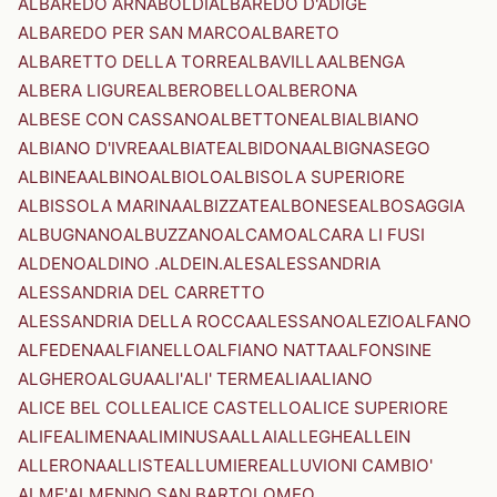
ALBAREDO ARNABOLDI
ALBAREDO D'ADIGE
ALBAREDO PER SAN MARCO
ALBARETO
ALBARETTO DELLA TORRE
ALBAVILLA
ALBENGA
ALBERA LIGURE
ALBEROBELLO
ALBERONA
ALBESE CON CASSANO
ALBETTONE
ALBI
ALBIANO
ALBIANO D'IVREA
ALBIATE
ALBIDONA
ALBIGNASEGO
ALBINEA
ALBINO
ALBIOLO
ALBISOLA SUPERIORE
ALBISSOLA MARINA
ALBIZZATE
ALBONESE
ALBOSAGGIA
ALBUGNANO
ALBUZZANO
ALCAMO
ALCARA LI FUSI
ALDENO
ALDINO .ALDEIN.
ALES
ALESSANDRIA
ALESSANDRIA DEL CARRETTO
ALESSANDRIA DELLA ROCCA
ALESSANO
ALEZIO
ALFANO
ALFEDENA
ALFIANELLO
ALFIANO NATTA
ALFONSINE
ALGHERO
ALGUA
ALI'
ALI' TERME
ALIA
ALIANO
ALICE BEL COLLE
ALICE CASTELLO
ALICE SUPERIORE
ALIFE
ALIMENA
ALIMINUSA
ALLAI
ALLEGHE
ALLEIN
ALLERONA
ALLISTE
ALLUMIERE
ALLUVIONI CAMBIO'
ALME'
ALMENNO SAN BARTOLOMEO