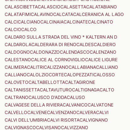
CALASCIBETTA
CALASCIO
CALASETTA
CALATABIANO
CALATAFIMI
CALAVINO
CALCATA
CALCERANICA AL LAGO
CALCI
CALCIANO
CALCINAIA
CALCINATE
CALCINATO
CALCIO
CALCO
CALDARO SULLA STRADA DEL VINO * KALTERN AN D
CALDAROLA
CALDERARA DI RENO
CALDES
CALDIERO
CALDOGNO
CALDONAZZO
CALENDASCO
CALENZANO
CALESTANO
CALICE AL CORNOVIGLIO
CALICE LIGURE
CALIMERA
CALITRI
CALIZZANO
CALLABIANA
CALLIANO
CALLIANO
CALOLZIOCORTE
CALOPEZZATI
CALOSSO
CALOVETO
CALTABELLOTTA
CALTAGIRONE
CALTANISSETTA
CALTAVUTURO
CALTIGNAGA
CALTO
CALTRANO
CALUSCO D'ADDA
CALUSO
CALVAGESE DELLA RIVIERA
CALVANICO
CALVATONE
CALVELLO
CALVENE
CALVENZANO
CALVERA
CALVI
CALVI DELL'UMBRIA
CALVI RISORTA
CALVIGNANO
CALVIGNASCO
CALVISANO
CALVIZZANO