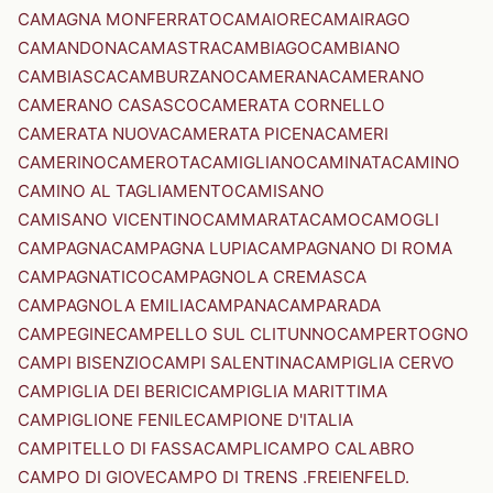
CAMAGNA MONFERRATO
CAMAIORE
CAMAIRAGO
CAMANDONA
CAMASTRA
CAMBIAGO
CAMBIANO
CAMBIASCA
CAMBURZANO
CAMERANA
CAMERANO
CAMERANO CASASCO
CAMERATA CORNELLO
CAMERATA NUOVA
CAMERATA PICENA
CAMERI
CAMERINO
CAMEROTA
CAMIGLIANO
CAMINATA
CAMINO
CAMINO AL TAGLIAMENTO
CAMISANO
CAMISANO VICENTINO
CAMMARATA
CAMO
CAMOGLI
CAMPAGNA
CAMPAGNA LUPIA
CAMPAGNANO DI ROMA
CAMPAGNATICO
CAMPAGNOLA CREMASCA
CAMPAGNOLA EMILIA
CAMPANA
CAMPARADA
CAMPEGINE
CAMPELLO SUL CLITUNNO
CAMPERTOGNO
CAMPI BISENZIO
CAMPI SALENTINA
CAMPIGLIA CERVO
CAMPIGLIA DEI BERICI
CAMPIGLIA MARITTIMA
CAMPIGLIONE FENILE
CAMPIONE D'ITALIA
CAMPITELLO DI FASSA
CAMPLI
CAMPO CALABRO
CAMPO DI GIOVE
CAMPO DI TRENS .FREIENFELD.