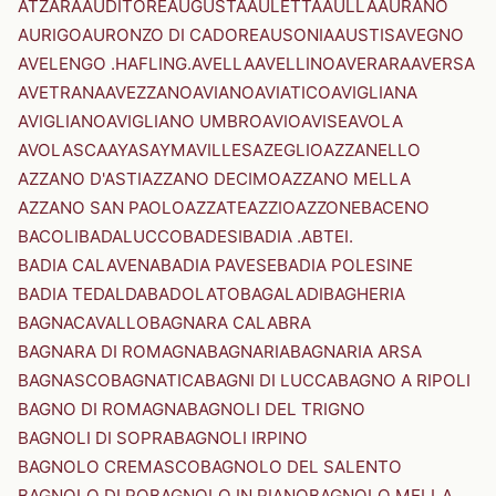
ATZARA
AUDITORE
AUGUSTA
AULETTA
AULLA
AURANO
AURIGO
AURONZO DI CADORE
AUSONIA
AUSTIS
AVEGNO
AVELENGO .HAFLING.
AVELLA
AVELLINO
AVERARA
AVERSA
AVETRANA
AVEZZANO
AVIANO
AVIATICO
AVIGLIANA
AVIGLIANO
AVIGLIANO UMBRO
AVIO
AVISE
AVOLA
AVOLASCA
AYAS
AYMAVILLES
AZEGLIO
AZZANELLO
AZZANO D'ASTI
AZZANO DECIMO
AZZANO MELLA
AZZANO SAN PAOLO
AZZATE
AZZIO
AZZONE
BACENO
BACOLI
BADALUCCO
BADESI
BADIA .ABTEI.
BADIA CALAVENA
BADIA PAVESE
BADIA POLESINE
BADIA TEDALDA
BADOLATO
BAGALADI
BAGHERIA
BAGNACAVALLO
BAGNARA CALABRA
BAGNARA DI ROMAGNA
BAGNARIA
BAGNARIA ARSA
BAGNASCO
BAGNATICA
BAGNI DI LUCCA
BAGNO A RIPOLI
BAGNO DI ROMAGNA
BAGNOLI DEL TRIGNO
BAGNOLI DI SOPRA
BAGNOLI IRPINO
BAGNOLO CREMASCO
BAGNOLO DEL SALENTO
BAGNOLO DI PO
BAGNOLO IN PIANO
BAGNOLO MELLA