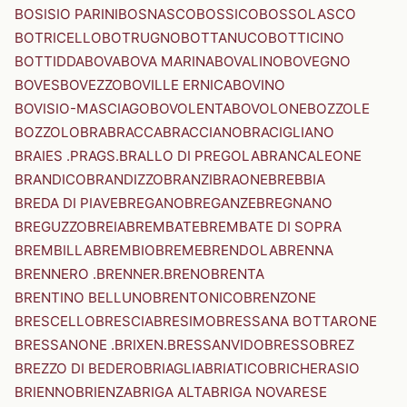
BOSISIO PARINI
BOSNASCO
BOSSICO
BOSSOLASCO
BOTRICELLO
BOTRUGNO
BOTTANUCO
BOTTICINO
BOTTIDDA
BOVA
BOVA MARINA
BOVALINO
BOVEGNO
BOVES
BOVEZZO
BOVILLE ERNICA
BOVINO
BOVISIO-MASCIAGO
BOVOLENTA
BOVOLONE
BOZZOLE
BOZZOLO
BRA
BRACCA
BRACCIANO
BRACIGLIANO
BRAIES .PRAGS.
BRALLO DI PREGOLA
BRANCALEONE
BRANDICO
BRANDIZZO
BRANZI
BRAONE
BREBBIA
BREDA DI PIAVE
BREGANO
BREGANZE
BREGNANO
BREGUZZO
BREIA
BREMBATE
BREMBATE DI SOPRA
BREMBILLA
BREMBIO
BREME
BRENDOLA
BRENNA
BRENNERO .BRENNER.
BRENO
BRENTA
BRENTINO BELLUNO
BRENTONICO
BRENZONE
BRESCELLO
BRESCIA
BRESIMO
BRESSANA BOTTARONE
BRESSANONE .BRIXEN.
BRESSANVIDO
BRESSO
BREZ
BREZZO DI BEDERO
BRIAGLIA
BRIATICO
BRICHERASIO
BRIENNO
BRIENZA
BRIGA ALTA
BRIGA NOVARESE