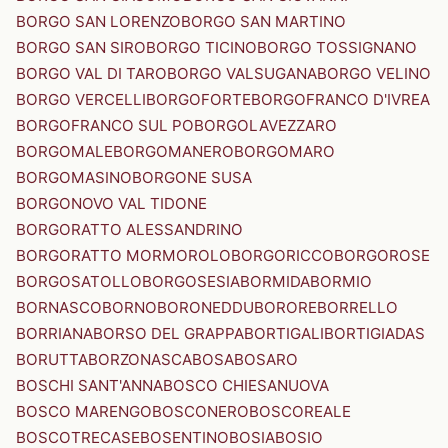
BORGO SAN LORENZO
BORGO SAN MARTINO
BORGO SAN SIRO
BORGO TICINO
BORGO TOSSIGNANO
BORGO VAL DI TARO
BORGO VALSUGANA
BORGO VELINO
BORGO VERCELLI
BORGOFORTE
BORGOFRANCO D'IVREA
BORGOFRANCO SUL PO
BORGOLAVEZZARO
BORGOMALE
BORGOMANERO
BORGOMARO
BORGOMASINO
BORGONE SUSA
BORGONOVO VAL TIDONE
BORGORATTO ALESSANDRINO
BORGORATTO MORMOROLO
BORGORICCO
BORGOROSE
BORGOSATOLLO
BORGOSESIA
BORMIDA
BORMIO
BORNASCO
BORNO
BORONEDDU
BORORE
BORRELLO
BORRIANA
BORSO DEL GRAPPA
BORTIGALI
BORTIGIADAS
BORUTTA
BORZONASCA
BOSA
BOSARO
BOSCHI SANT'ANNA
BOSCO CHIESANUOVA
BOSCO MARENGO
BOSCONERO
BOSCOREALE
BOSCOTRECASE
BOSENTINO
BOSIA
BOSIO