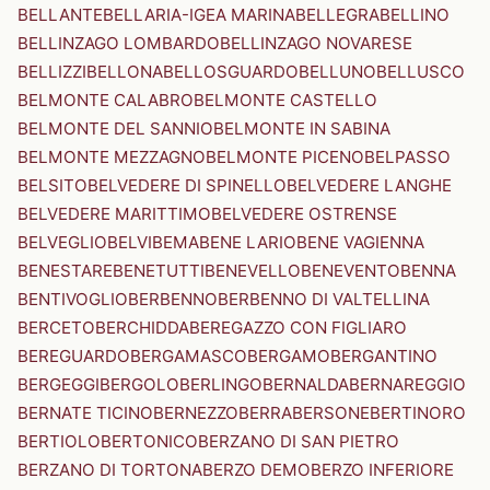
BELLANTE
BELLARIA-IGEA MARINA
BELLEGRA
BELLINO
BELLINZAGO LOMBARDO
BELLINZAGO NOVARESE
BELLIZZI
BELLONA
BELLOSGUARDO
BELLUNO
BELLUSCO
BELMONTE CALABRO
BELMONTE CASTELLO
BELMONTE DEL SANNIO
BELMONTE IN SABINA
BELMONTE MEZZAGNO
BELMONTE PICENO
BELPASSO
BELSITO
BELVEDERE DI SPINELLO
BELVEDERE LANGHE
BELVEDERE MARITTIMO
BELVEDERE OSTRENSE
BELVEGLIO
BELVI
BEMA
BENE LARIO
BENE VAGIENNA
BENESTARE
BENETUTTI
BENEVELLO
BENEVENTO
BENNA
BENTIVOGLIO
BERBENNO
BERBENNO DI VALTELLINA
BERCETO
BERCHIDDA
BEREGAZZO CON FIGLIARO
BEREGUARDO
BERGAMASCO
BERGAMO
BERGANTINO
BERGEGGI
BERGOLO
BERLINGO
BERNALDA
BERNAREGGIO
BERNATE TICINO
BERNEZZO
BERRA
BERSONE
BERTINORO
BERTIOLO
BERTONICO
BERZANO DI SAN PIETRO
BERZANO DI TORTONA
BERZO DEMO
BERZO INFERIORE