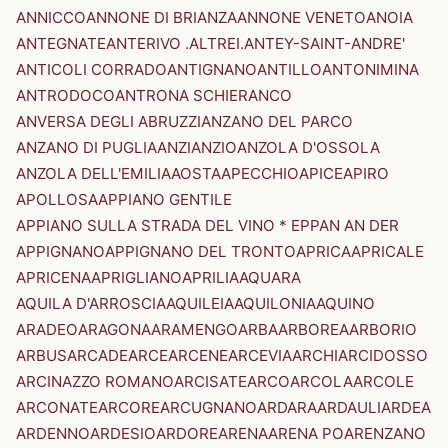
ANNICCO
ANNONE DI BRIANZA
ANNONE VENETO
ANOIA
ANTEGNATE
ANTERIVO .ALTREI.
ANTEY-SAINT-ANDRE'
ANTICOLI CORRADO
ANTIGNANO
ANTILLO
ANTONIMINA
ANTRODOCO
ANTRONA SCHIERANCO
ANVERSA DEGLI ABRUZZI
ANZANO DEL PARCO
ANZANO DI PUGLIA
ANZI
ANZIO
ANZOLA D'OSSOLA
ANZOLA DELL'EMILIA
AOSTA
APECCHIO
APICE
APIRO
APOLLOSA
APPIANO GENTILE
APPIANO SULLA STRADA DEL VINO * EPPAN AN DER
APPIGNANO
APPIGNANO DEL TRONTO
APRICA
APRICALE
APRICENA
APRIGLIANO
APRILIA
AQUARA
AQUILA D'ARROSCIA
AQUILEIA
AQUILONIA
AQUINO
ARADEO
ARAGONA
ARAMENGO
ARBA
ARBOREA
ARBORIO
ARBUS
ARCADE
ARCE
ARCENE
ARCEVIA
ARCHI
ARCIDOSSO
ARCINAZZO ROMANO
ARCISATE
ARCO
ARCOLA
ARCOLE
ARCONATE
ARCORE
ARCUGNANO
ARDARA
ARDAULI
ARDEA
ARDENNO
ARDESIO
ARDORE
ARENA
ARENA PO
ARENZANO