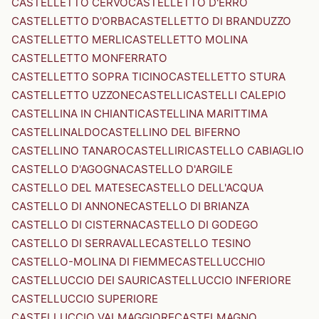
CASTELLETTO CERVO
CASTELLETTO D'ERRO
CASTELLETTO D'ORBA
CASTELLETTO DI BRANDUZZO
CASTELLETTO MERLI
CASTELLETTO MOLINA
CASTELLETTO MONFERRATO
CASTELLETTO SOPRA TICINO
CASTELLETTO STURA
CASTELLETTO UZZONE
CASTELLI
CASTELLI CALEPIO
CASTELLINA IN CHIANTI
CASTELLINA MARITTIMA
CASTELLINALDO
CASTELLINO DEL BIFERNO
CASTELLINO TANARO
CASTELLIRI
CASTELLO CABIAGLIO
CASTELLO D'AGOGNA
CASTELLO D'ARGILE
CASTELLO DEL MATESE
CASTELLO DELL'ACQUA
CASTELLO DI ANNONE
CASTELLO DI BRIANZA
CASTELLO DI CISTERNA
CASTELLO DI GODEGO
CASTELLO DI SERRAVALLE
CASTELLO TESINO
CASTELLO-MOLINA DI FIEMME
CASTELLUCCHIO
CASTELLUCCIO DEI SAURI
CASTELLUCCIO INFERIORE
CASTELLUCCIO SUPERIORE
CASTELLUCCIO VALMAGGIORE
CASTELMAGNO