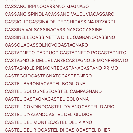
CASSANO IRPINO
CASSANO MAGNAGO
CASSANO SPINOLA
CASSANO VALCUVIA
CASSARO
CASSIGLIO
CASSINA DE' PECCHI
CASSINA RIZZARDI
CASSINA VALSASSINA
CASSINASCO
CASSINE
CASSINELLE
CASSINETTA DI LUGAGNANO
CASSINO
CASSOLA
CASSOLNOVO
CASTAGNARO
CASTAGNETO CARDUCCI
CASTAGNETO PO
CASTAGNITO
CASTAGNOLE DELLE LANZE
CASTAGNOLE MONFERRATO
CASTAGNOLE PIEMONTE
CASTANA
CASTANO PRIMO
CASTEGGIO
CASTEGNATO
CASTEGNERO
CASTEL BARONIA
CASTEL BOGLIONE
CASTEL BOLOGNESE
CASTEL CAMPAGNANO
CASTEL CASTAGNA
CASTEL COLONNA
CASTEL CONDINO
CASTEL D'AIANO
CASTEL D'ARIO
CASTEL D'AZZANO
CASTEL DEL GIUDICE
CASTEL DEL MONTE
CASTEL DEL PIANO
CASTEL DEL RIO
CASTEL DI CASIO
CASTEL DI IERI