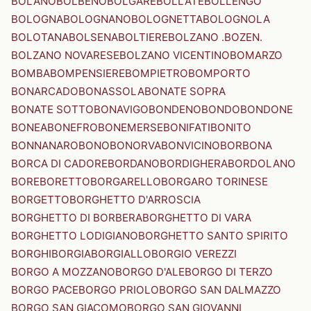
BOLANO
BOLBENO
BOLGARE
BOLLATE
BOLLENGO
BOLOGNA
BOLOGNANO
BOLOGNETTA
BOLOGNOLA
BOLOTANA
BOLSENA
BOLTIERE
BOLZANO .BOZEN.
BOLZANO NOVARESE
BOLZANO VICENTINO
BOMARZO
BOMBA
BOMPENSIERE
BOMPIETRO
BOMPORTO
BONARCADO
BONASSOLA
BONATE SOPRA
BONATE SOTTO
BONAVIGO
BONDENO
BONDO
BONDONE
BONEA
BONEFRO
BONEMERSE
BONIFATI
BONITO
BONNANARO
BONO
BONORVA
BONVICINO
BORBONA
BORCA DI CADORE
BORDANO
BORDIGHERA
BORDOLANO
BORE
BORETTO
BORGARELLO
BORGARO TORINESE
BORGETTO
BORGHETTO D'ARROSCIA
BORGHETTO DI BORBERA
BORGHETTO DI VARA
BORGHETTO LODIGIANO
BORGHETTO SANTO SPIRITO
BORGHI
BORGIA
BORGIALLO
BORGIO VEREZZI
BORGO A MOZZANO
BORGO D'ALE
BORGO DI TERZO
BORGO PACE
BORGO PRIOLO
BORGO SAN DALMAZZO
BORGO SAN GIACOMO
BORGO SAN GIOVANNI