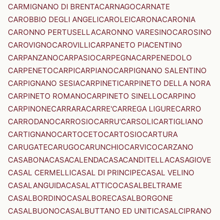
CARMIGNANO DI BRENTA
CARNAGO
CARNATE
CAROBBIO DEGLI ANGELI
CAROLEI
CARONA
CARONIA
CARONNO PERTUSELLA
CARONNO VARESINO
CAROSINO
CAROVIGNO
CAROVILLI
CARPANETO PIACENTINO
CARPANZANO
CARPASIO
CARPEGNA
CARPENEDOLO
CARPENETO
CARPI
CARPIANO
CARPIGNANO SALENTINO
CARPIGNANO SESIA
CARPINETI
CARPINETO DELLA NORA
CARPINETO ROMANO
CARPINETO SINELLO
CARPINO
CARPINONE
CARRARA
CARRE'
CARREGA LIGURE
CARRO
CARRODANO
CARROSIO
CARRU'
CARSOLI
CARTIGLIANO
CARTIGNANO
CARTOCETO
CARTOSIO
CARTURA
CARUGATE
CARUGO
CARUNCHIO
CARVICO
CARZANO
CASABONA
CASACALENDA
CASACANDITELLA
CASAGIOVE
CASAL CERMELLI
CASAL DI PRINCIPE
CASAL VELINO
CASALANGUIDA
CASALATTICO
CASALBELTRAME
CASALBORDINO
CASALBORE
CASALBORGONE
CASALBUONO
CASALBUTTANO ED UNITI
CASALCIPRANO