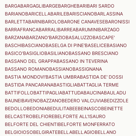
BARGA
BARGAGLI
BARGE
BARGHE
BARI
BARI SARDO
BARIANO
BARICELLA
BARILE
BARISCIANO
BARLASSINA
BARLETTA
BARNI
BAROLO
BARONE CANAVESE
BARONISSI
BARRAFRANCA
BARRALI
BARREA
BARUMINI
BARZAGO
BARZANA
BARZANO'
BARZIO
BASALUZZO
BASCAPE'
BASCHI
BASCIANO
BASELGA DI PINE'
BASELICE
BASIANO
BASICO'
BASIGLIO
BASILIANO
BASSANO BRESCIANO
BASSANO DEL GRAPPA
BASSANO IN TEVERINA
BASSANO ROMANO
BASSIANO
BASSIGNANA
BASTIA MONDOVI'
BASTIA UMBRA
BASTIDA DE' DOSSI
BASTIDA PANCARANA
BASTIGLIA
BATTAGLIA TERME
BATTIFOLLO
BATTIPAGLIA
BATTUDA
BAUCINA
BAULADU
BAUNEI
BAVENO
BAZZANO
BEDERO VALCUVIA
BEDIZZOLE
BEDOLLO
BEDONIA
BEDULITA
BEE
BEINASCO
BEINETTE
BELCASTRO
BELFIORE
BELFORTE ALL'ISAURO
BELFORTE DEL CHIENTI
BELFORTE MONFERRATO
BELGIOIOSO
BELGIRATE
BELLA
BELLAGIO
BELLANO