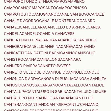
CAMPOROTONDO ETNEO
CAMPOSAMPIERO
CAMPOSANO
CAMPOSANTO
CAMPOSPINOSO
CAMPOTOSTO
CAMUGNANO
CANAL SAN BOVO
CANALE
CANALE D'AGORDO
CANALE MONTERANO
CANARO
CANAZEI
CANCELLARA
CANCELLO ED ARNONE
CANDA
CANDELA
CANDELO
CANDIA CANAVESE
CANDIA LOMELLINA
CANDIANA
CANDIDA
CANDIOLO
CANEGRATE
CANELLI
CANEPINA
CANEVA
CANEVINO
CANICATTI'
CANICATTINI BAGNI
CANINO
CANISCHIO
CANISTRO
CANNA
CANNALONGA
CANNARA
CANNERO RIVIERA
CANNETO PAVESE
CANNETO SULL'OGLIO
CANNOBIO
CANNOLE
CANOLO
CANONICA D'ADDA
CANOSA DI PUGLIA
CANOSA SANNITA
CANOSIO
CANOSSA
CANSANO
CANTAGALLO
CANTALICE
CANTALUPA
CANTALUPO IN SABINA
CANTALUPO LIGURE
CANTALUPO NEL SANNIO
CANTARANA
CANTELLO
CANTERANO
CANTIANO
CANTOIRA
CANTU'
CANZANO
CANZO
CAORLE
CAORSO
CAPACCIO
CAPACI
CAPALBIO