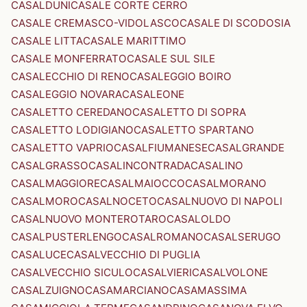
CASALDUNI
CASALE CORTE CERRO
CASALE CREMASCO-VIDOLASCO
CASALE DI SCODOSIA
CASALE LITTA
CASALE MARITTIMO
CASALE MONFERRATO
CASALE SUL SILE
CASALECCHIO DI RENO
CASALEGGIO BOIRO
CASALEGGIO NOVARA
CASALEONE
CASALETTO CEREDANO
CASALETTO DI SOPRA
CASALETTO LODIGIANO
CASALETTO SPARTANO
CASALETTO VAPRIO
CASALFIUMANESE
CASALGRANDE
CASALGRASSO
CASALINCONTRADA
CASALINO
CASALMAGGIORE
CASALMAIOCCO
CASALMORANO
CASALMORO
CASALNOCETO
CASALNUOVO DI NAPOLI
CASALNUOVO MONTEROTARO
CASALOLDO
CASALPUSTERLENGO
CASALROMANO
CASALSERUGO
CASALUCE
CASALVECCHIO DI PUGLIA
CASALVECCHIO SICULO
CASALVIERI
CASALVOLONE
CASALZUIGNO
CASAMARCIANO
CASAMASSIMA