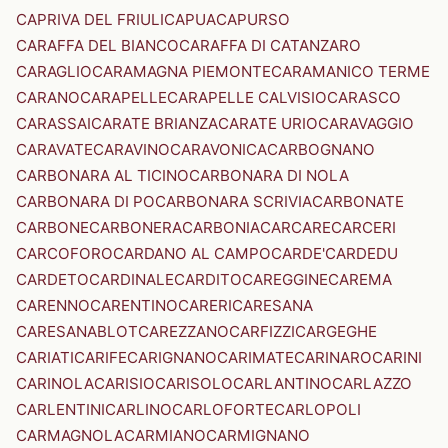
CAPRIVA DEL FRIULI
CAPUA
CAPURSO
CARAFFA DEL BIANCO
CARAFFA DI CATANZARO
CARAGLIO
CARAMAGNA PIEMONTE
CARAMANICO TERME
CARANO
CARAPELLE
CARAPELLE CALVISIO
CARASCO
CARASSAI
CARATE BRIANZA
CARATE URIO
CARAVAGGIO
CARAVATE
CARAVINO
CARAVONICA
CARBOGNANO
CARBONARA AL TICINO
CARBONARA DI NOLA
CARBONARA DI PO
CARBONARA SCRIVIA
CARBONATE
CARBONE
CARBONERA
CARBONIA
CARCARE
CARCERI
CARCOFORO
CARDANO AL CAMPO
CARDE'
CARDEDU
CARDETO
CARDINALE
CARDITO
CAREGGINE
CAREMA
CARENNO
CARENTINO
CARERI
CARESANA
CARESANABLOT
CAREZZANO
CARFIZZI
CARGEGHE
CARIATI
CARIFE
CARIGNANO
CARIMATE
CARINARO
CARINI
CARINOLA
CARISIO
CARISOLO
CARLANTINO
CARLAZZO
CARLENTINI
CARLINO
CARLOFORTE
CARLOPOLI
CARMAGNOLA
CARMIANO
CARMIGNANO