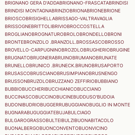
BRIGNANO GERA D'ADDA
BRIGNANO-FRASCATA
BRINDISI
BRINDISI MONTAGNA
BRINZIO
BRIONA
BRIONE
BRIONE
BRIOSCO
BRISIGHELLA
BRISSAGO-VALTRAVAGLIA
BRISSOGNE
BRITTOLI
BRIVIO
BROCCOSTELLA
BROGLIANO
BROGNATURO
BROLO
BRONDELLO
BRONI
BRONTE
BRONZOLO .BRANZOLL.
BROSSASCO
BROSSO
BROVELLO-CARPUGNINO
BROZOLO
BRUGHERIO
BRUGINE
BRUGNATO
BRUGNERA
BRUINO
BRUMANO
BRUNATE
BRUNELLO
BRUNICO .BRUNECK.
BRUNO
BRUSAPORTO
BRUSASCO
BRUSCIANO
BRUSIMPIANO
BRUSNENGO
BRUSSON
BRUZOLO
BRUZZANO ZEFFIRIO
BUBBIANO
BUBBIO
BUCCHERI
BUCCHIANICO
BUCCIANO
BUCCINASCO
BUCCINO
BUCINE
BUDDUSO'
BUDOIA
BUDONI
BUDRIO
BUGGERRU
BUGGIANO
BUGLIO IN MONTE
BUGNARA
BUGUGGIATE
BUJA
BULCIAGO
BULGAROGRASSO
BULTEI
BULZI
BUONABITACOLO
BUONALBERGO
BUONCONVENTO
BUONVICINO