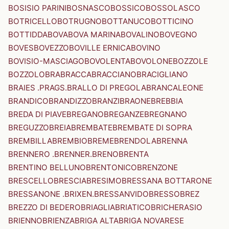
BOSISIO PARINI
BOSNASCO
BOSSICO
BOSSOLASCO
BOTRICELLO
BOTRUGNO
BOTTANUCO
BOTTICINO
BOTTIDDA
BOVA
BOVA MARINA
BOVALINO
BOVEGNO
BOVES
BOVEZZO
BOVILLE ERNICA
BOVINO
BOVISIO-MASCIAGO
BOVOLENTA
BOVOLONE
BOZZOLE
BOZZOLO
BRA
BRACCA
BRACCIANO
BRACIGLIANO
BRAIES .PRAGS.
BRALLO DI PREGOLA
BRANCALEONE
BRANDICO
BRANDIZZO
BRANZI
BRAONE
BREBBIA
BREDA DI PIAVE
BREGANO
BREGANZE
BREGNANO
BREGUZZO
BREIA
BREMBATE
BREMBATE DI SOPRA
BREMBILLA
BREMBIO
BREME
BRENDOLA
BRENNA
BRENNERO .BRENNER.
BRENO
BRENTA
BRENTINO BELLUNO
BRENTONICO
BRENZONE
BRESCELLO
BRESCIA
BRESIMO
BRESSANA BOTTARONE
BRESSANONE .BRIXEN.
BRESSANVIDO
BRESSO
BREZ
BREZZO DI BEDERO
BRIAGLIA
BRIATICO
BRICHERASIO
BRIENNO
BRIENZA
BRIGA ALTA
BRIGA NOVARESE