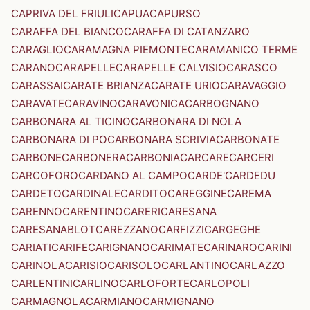
CAPRIVA DEL FRIULI
CAPUA
CAPURSO
CARAFFA DEL BIANCO
CARAFFA DI CATANZARO
CARAGLIO
CARAMAGNA PIEMONTE
CARAMANICO TERME
CARANO
CARAPELLE
CARAPELLE CALVISIO
CARASCO
CARASSAI
CARATE BRIANZA
CARATE URIO
CARAVAGGIO
CARAVATE
CARAVINO
CARAVONICA
CARBOGNANO
CARBONARA AL TICINO
CARBONARA DI NOLA
CARBONARA DI PO
CARBONARA SCRIVIA
CARBONATE
CARBONE
CARBONERA
CARBONIA
CARCARE
CARCERI
CARCOFORO
CARDANO AL CAMPO
CARDE'
CARDEDU
CARDETO
CARDINALE
CARDITO
CAREGGINE
CAREMA
CARENNO
CARENTINO
CARERI
CARESANA
CARESANABLOT
CAREZZANO
CARFIZZI
CARGEGHE
CARIATI
CARIFE
CARIGNANO
CARIMATE
CARINARO
CARINI
CARINOLA
CARISIO
CARISOLO
CARLANTINO
CARLAZZO
CARLENTINI
CARLINO
CARLOFORTE
CARLOPOLI
CARMAGNOLA
CARMIANO
CARMIGNANO