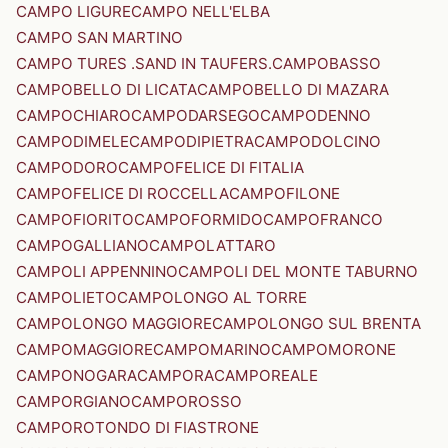
CAMPO LIGURE
CAMPO NELL'ELBA
CAMPO SAN MARTINO
CAMPO TURES .SAND IN TAUFERS.
CAMPOBASSO
CAMPOBELLO DI LICATA
CAMPOBELLO DI MAZARA
CAMPOCHIARO
CAMPODARSEGO
CAMPODENNO
CAMPODIMELE
CAMPODIPIETRA
CAMPODOLCINO
CAMPODORO
CAMPOFELICE DI FITALIA
CAMPOFELICE DI ROCCELLA
CAMPOFILONE
CAMPOFIORITO
CAMPOFORMIDO
CAMPOFRANCO
CAMPOGALLIANO
CAMPOLATTARO
CAMPOLI APPENNINO
CAMPOLI DEL MONTE TABURNO
CAMPOLIETO
CAMPOLONGO AL TORRE
CAMPOLONGO MAGGIORE
CAMPOLONGO SUL BRENTA
CAMPOMAGGIORE
CAMPOMARINO
CAMPOMORONE
CAMPONOGARA
CAMPORA
CAMPOREALE
CAMPORGIANO
CAMPOROSSO
CAMPOROTONDO DI FIASTRONE