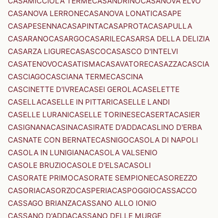
CASAMICCIOLA TERME
CASANDRINO
CASANOVA ELVO
CASANOVA LERRONE
CASANOVA LONATI
CASAPE
CASAPESENNA
CASAPINTA
CASAPROTA
CASAPULLA
CASARANO
CASARGO
CASARILE
CASARSA DELLA DELIZIA
CASARZA LIGURE
CASASCO
CASASCO D'INTELVI
CASATENOVO
CASATISMA
CASAVATORE
CASAZZA
CASCIA
CASCIAGO
CASCIANA TERME
CASCINA
CASCINETTE D'IVREA
CASEI GEROLA
CASELETTE
CASELLA
CASELLE IN PITTARI
CASELLE LANDI
CASELLE LURANI
CASELLE TORINESE
CASERTA
CASIER
CASIGNANA
CASINA
CASIRATE D'ADDA
CASLINO D'ERBA
CASNATE CON BERNATE
CASNIGO
CASOLA DI NAPOLI
CASOLA IN LUNIGIANA
CASOLA VALSENIO
CASOLE BRUZIO
CASOLE D'ELSA
CASOLI
CASORATE PRIMO
CASORATE SEMPIONE
CASOREZZO
CASORIA
CASORZO
CASPERIA
CASPOGGIO
CASSACCO
CASSAGO BRIANZA
CASSANO ALLO IONIO
CASSANO D'ADDA
CASSANO DELLE MURGE