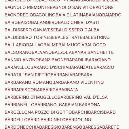
BAGNOLO PIEMONTE
BAGNOLO SAN VITO
BAGNONE
BAGNOREGIO
BAGOLINO
BAIA E LATINA
BAIANO
BAIARDO
BAIRO
BAISO
BALANGERO
BALDICHIERI D'ASTI
BALDISSERO CANAVESE
BALDISSERO D'ALBA
BALDISSERO TORINESE
BALESTRATE
BALESTRINO
BALLABIO
BALLAO
BALME
BALMUCCIA
BALOCCO
BALSORANO
BALVANO
BALZOLA
BANARI
BANCHETTE
BANNIO ANZINO
BANZI
BAONE
BARADILI
BARAGIANO
BARANELLO
BARANO D'ISCHIA
BARANZATE
BARASSO
BARATILI SAN PIETRO
BARBANIA
BARBARA
BARBARANO ROMANO
BARBARANO VICENTINO
BARBARESCO
BARBARIGA
BARBATA
BARBERINO DI MUGELLO
BARBERINO VAL D'ELSA
BARBIANELLO
BARBIANO .BARBIAN.
BARBONA
BARCELLONA POZZO DI GOTTO
BARCHI
BARCIS
BARD
BARDELLO
BARDI
BARDINETO
BARDOLINO
BARDONECCHIA
BAREGGIO
BARENGO
BARESSA
BARETE