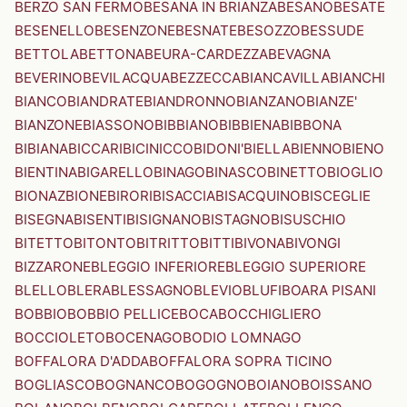
BERZO SAN FERMO
BESANA IN BRIANZA
BESANO
BESATE
BESENELLO
BESENZONE
BESNATE
BESOZZO
BESSUDE
BETTOLA
BETTONA
BEURA-CARDEZZA
BEVAGNA
BEVERINO
BEVILACQUA
BEZZECCA
BIANCAVILLA
BIANCHI
BIANCO
BIANDRATE
BIANDRONNO
BIANZANO
BIANZE'
BIANZONE
BIASSONO
BIBBIANO
BIBBIENA
BIBBONA
BIBIANA
BICCARI
BICINICCO
BIDONI'
BIELLA
BIENNO
BIENO
BIENTINA
BIGARELLO
BINAGO
BINASCO
BINETTO
BIOGLIO
BIONAZ
BIONE
BIRORI
BISACCIA
BISACQUINO
BISCEGLIE
BISEGNA
BISENTI
BISIGNANO
BISTAGNO
BISUSCHIO
BITETTO
BITONTO
BITRITTO
BITTI
BIVONA
BIVONGI
BIZZARONE
BLEGGIO INFERIORE
BLEGGIO SUPERIORE
BLELLO
BLERA
BLESSAGNO
BLEVIO
BLUFI
BOARA PISANI
BOBBIO
BOBBIO PELLICE
BOCA
BOCCHIGLIERO
BOCCIOLETO
BOCENAGO
BODIO LOMNAGO
BOFFALORA D'ADDA
BOFFALORA SOPRA TICINO
BOGLIASCO
BOGNANCO
BOGOGNO
BOIANO
BOISSANO