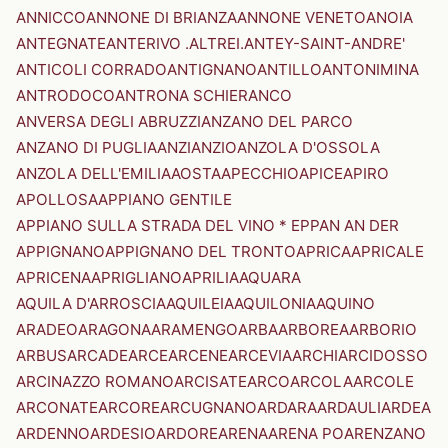
ANNICCO
ANNONE DI BRIANZA
ANNONE VENETO
ANOIA
ANTEGNATE
ANTERIVO .ALTREI.
ANTEY-SAINT-ANDRE'
ANTICOLI CORRADO
ANTIGNANO
ANTILLO
ANTONIMINA
ANTRODOCO
ANTRONA SCHIERANCO
ANVERSA DEGLI ABRUZZI
ANZANO DEL PARCO
ANZANO DI PUGLIA
ANZI
ANZIO
ANZOLA D'OSSOLA
ANZOLA DELL'EMILIA
AOSTA
APECCHIO
APICE
APIRO
APOLLOSA
APPIANO GENTILE
APPIANO SULLA STRADA DEL VINO * EPPAN AN DER
APPIGNANO
APPIGNANO DEL TRONTO
APRICA
APRICALE
APRICENA
APRIGLIANO
APRILIA
AQUARA
AQUILA D'ARROSCIA
AQUILEIA
AQUILONIA
AQUINO
ARADEO
ARAGONA
ARAMENGO
ARBA
ARBOREA
ARBORIO
ARBUS
ARCADE
ARCE
ARCENE
ARCEVIA
ARCHI
ARCIDOSSO
ARCINAZZO ROMANO
ARCISATE
ARCO
ARCOLA
ARCOLE
ARCONATE
ARCORE
ARCUGNANO
ARDARA
ARDAULI
ARDEA
ARDENNO
ARDESIO
ARDORE
ARENA
ARENA PO
ARENZANO