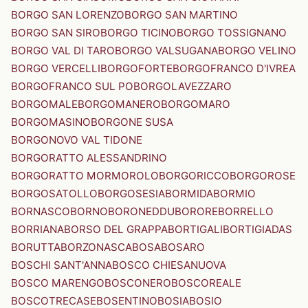
BORGO SAN LORENZO
BORGO SAN MARTINO
BORGO SAN SIRO
BORGO TICINO
BORGO TOSSIGNANO
BORGO VAL DI TARO
BORGO VALSUGANA
BORGO VELINO
BORGO VERCELLI
BORGOFORTE
BORGOFRANCO D'IVREA
BORGOFRANCO SUL PO
BORGOLAVEZZARO
BORGOMALE
BORGOMANERO
BORGOMARO
BORGOMASINO
BORGONE SUSA
BORGONOVO VAL TIDONE
BORGORATTO ALESSANDRINO
BORGORATTO MORMOROLO
BORGORICCO
BORGOROSE
BORGOSATOLLO
BORGOSESIA
BORMIDA
BORMIO
BORNASCO
BORNO
BORONEDDU
BORORE
BORRELLO
BORRIANA
BORSO DEL GRAPPA
BORTIGALI
BORTIGIADAS
BORUTTA
BORZONASCA
BOSA
BOSARO
BOSCHI SANT'ANNA
BOSCO CHIESANUOVA
BOSCO MARENGO
BOSCONERO
BOSCOREALE
BOSCOTRECASE
BOSENTINO
BOSIA
BOSIO