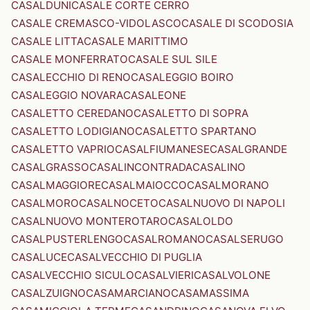
CASALDUNI
CASALE CORTE CERRO
CASALE CREMASCO-VIDOLASCO
CASALE DI SCODOSIA
CASALE LITTA
CASALE MARITTIMO
CASALE MONFERRATO
CASALE SUL SILE
CASALECCHIO DI RENO
CASALEGGIO BOIRO
CASALEGGIO NOVARA
CASALEONE
CASALETTO CEREDANO
CASALETTO DI SOPRA
CASALETTO LODIGIANO
CASALETTO SPARTANO
CASALETTO VAPRIO
CASALFIUMANESE
CASALGRANDE
CASALGRASSO
CASALINCONTRADA
CASALINO
CASALMAGGIORE
CASALMAIOCCO
CASALMORANO
CASALMORO
CASALNOCETO
CASALNUOVO DI NAPOLI
CASALNUOVO MONTEROTARO
CASALOLDO
CASALPUSTERLENGO
CASALROMANO
CASALSERUGO
CASALUCE
CASALVECCHIO DI PUGLIA
CASALVECCHIO SICULO
CASALVIERI
CASALVOLONE
CASALZUIGNO
CASAMARCIANO
CASAMASSIMA