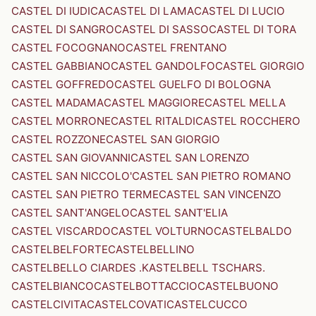
CASTEL DI IUDICA
CASTEL DI LAMA
CASTEL DI LUCIO
CASTEL DI SANGRO
CASTEL DI SASSO
CASTEL DI TORA
CASTEL FOCOGNANO
CASTEL FRENTANO
CASTEL GABBIANO
CASTEL GANDOLFO
CASTEL GIORGIO
CASTEL GOFFREDO
CASTEL GUELFO DI BOLOGNA
CASTEL MADAMA
CASTEL MAGGIORE
CASTEL MELLA
CASTEL MORRONE
CASTEL RITALDI
CASTEL ROCCHERO
CASTEL ROZZONE
CASTEL SAN GIORGIO
CASTEL SAN GIOVANNI
CASTEL SAN LORENZO
CASTEL SAN NICCOLO'
CASTEL SAN PIETRO ROMANO
CASTEL SAN PIETRO TERME
CASTEL SAN VINCENZO
CASTEL SANT'ANGELO
CASTEL SANT'ELIA
CASTEL VISCARDO
CASTEL VOLTURNO
CASTELBALDO
CASTELBELFORTE
CASTELBELLINO
CASTELBELLO CIARDES .KASTELBELL TSCHARS.
CASTELBIANCO
CASTELBOTTACCIO
CASTELBUONO
CASTELCIVITA
CASTELCOVATI
CASTELCUCCO