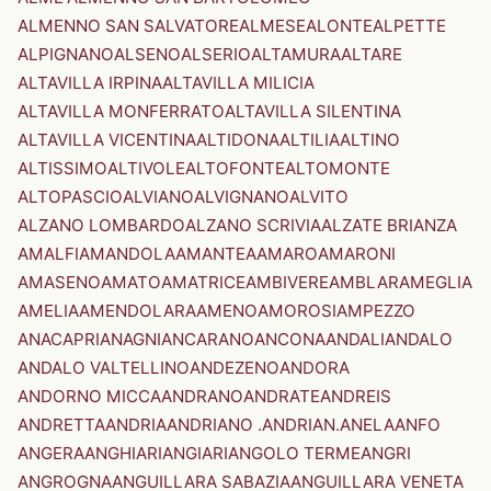
ALMENNO SAN SALVATORE
ALMESE
ALONTE
ALPETTE
ALPIGNANO
ALSENO
ALSERIO
ALTAMURA
ALTARE
ALTAVILLA IRPINA
ALTAVILLA MILICIA
ALTAVILLA MONFERRATO
ALTAVILLA SILENTINA
ALTAVILLA VICENTINA
ALTIDONA
ALTILIA
ALTINO
ALTISSIMO
ALTIVOLE
ALTOFONTE
ALTOMONTE
ALTOPASCIO
ALVIANO
ALVIGNANO
ALVITO
ALZANO LOMBARDO
ALZANO SCRIVIA
ALZATE BRIANZA
AMALFI
AMANDOLA
AMANTEA
AMARO
AMARONI
AMASENO
AMATO
AMATRICE
AMBIVERE
AMBLAR
AMEGLIA
AMELIA
AMENDOLARA
AMENO
AMOROSI
AMPEZZO
ANACAPRI
ANAGNI
ANCARANO
ANCONA
ANDALI
ANDALO
ANDALO VALTELLINO
ANDEZENO
ANDORA
ANDORNO MICCA
ANDRANO
ANDRATE
ANDREIS
ANDRETTA
ANDRIA
ANDRIANO .ANDRIAN.
ANELA
ANFO
ANGERA
ANGHIARI
ANGIARI
ANGOLO TERME
ANGRI
ANGROGNA
ANGUILLARA SABAZIA
ANGUILLARA VENETA