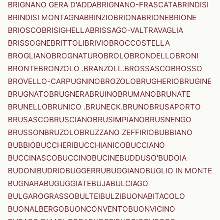
BRIGNANO GERA D'ADDA
BRIGNANO-FRASCATA
BRINDISI
BRINDISI MONTAGNA
BRINZIO
BRIONA
BRIONE
BRIONE
BRIOSCO
BRISIGHELLA
BRISSAGO-VALTRAVAGLIA
BRISSOGNE
BRITTOLI
BRIVIO
BROCCOSTELLA
BROGLIANO
BROGNATURO
BROLO
BRONDELLO
BRONI
BRONTE
BRONZOLO .BRANZOLL.
BROSSASCO
BROSSO
BROVELLO-CARPUGNINO
BROZOLO
BRUGHERIO
BRUGINE
BRUGNATO
BRUGNERA
BRUINO
BRUMANO
BRUNATE
BRUNELLO
BRUNICO .BRUNECK.
BRUNO
BRUSAPORTO
BRUSASCO
BRUSCIANO
BRUSIMPIANO
BRUSNENGO
BRUSSON
BRUZOLO
BRUZZANO ZEFFIRIO
BUBBIANO
BUBBIO
BUCCHERI
BUCCHIANICO
BUCCIANO
BUCCINASCO
BUCCINO
BUCINE
BUDDUSO'
BUDOIA
BUDONI
BUDRIO
BUGGERRU
BUGGIANO
BUGLIO IN MONTE
BUGNARA
BUGUGGIATE
BUJA
BULCIAGO
BULGAROGRASSO
BULTEI
BULZI
BUONABITACOLO
BUONALBERGO
BUONCONVENTO
BUONVICINO