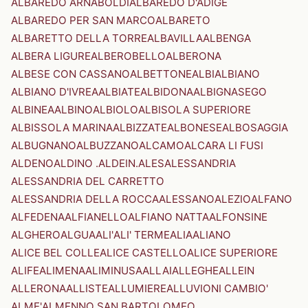
ALBAREDO ARNABOLDI
ALBAREDO D'ADIGE
ALBAREDO PER SAN MARCO
ALBARETO
ALBARETTO DELLA TORRE
ALBAVILLA
ALBENGA
ALBERA LIGURE
ALBEROBELLO
ALBERONA
ALBESE CON CASSANO
ALBETTONE
ALBI
ALBIANO
ALBIANO D'IVREA
ALBIATE
ALBIDONA
ALBIGNASEGO
ALBINEA
ALBINO
ALBIOLO
ALBISOLA SUPERIORE
ALBISSOLA MARINA
ALBIZZATE
ALBONESE
ALBOSAGGIA
ALBUGNANO
ALBUZZANO
ALCAMO
ALCARA LI FUSI
ALDENO
ALDINO .ALDEIN.
ALES
ALESSANDRIA
ALESSANDRIA DEL CARRETTO
ALESSANDRIA DELLA ROCCA
ALESSANO
ALEZIO
ALFANO
ALFEDENA
ALFIANELLO
ALFIANO NATTA
ALFONSINE
ALGHERO
ALGUA
ALI'
ALI' TERME
ALIA
ALIANO
ALICE BEL COLLE
ALICE CASTELLO
ALICE SUPERIORE
ALIFE
ALIMENA
ALIMINUSA
ALLAI
ALLEGHE
ALLEIN
ALLERONA
ALLISTE
ALLUMIERE
ALLUVIONI CAMBIO'
ALME'
ALMENNO SAN BARTOLOMEO