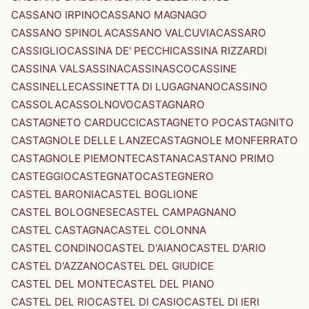
CASSANO IRPINO
CASSANO MAGNAGO
CASSANO SPINOLA
CASSANO VALCUVIA
CASSARO
CASSIGLIO
CASSINA DE' PECCHI
CASSINA RIZZARDI
CASSINA VALSASSINA
CASSINASCO
CASSINE
CASSINELLE
CASSINETTA DI LUGAGNANO
CASSINO
CASSOLA
CASSOLNOVO
CASTAGNARO
CASTAGNETO CARDUCCI
CASTAGNETO PO
CASTAGNITO
CASTAGNOLE DELLE LANZE
CASTAGNOLE MONFERRATO
CASTAGNOLE PIEMONTE
CASTANA
CASTANO PRIMO
CASTEGGIO
CASTEGNATO
CASTEGNERO
CASTEL BARONIA
CASTEL BOGLIONE
CASTEL BOLOGNESE
CASTEL CAMPAGNANO
CASTEL CASTAGNA
CASTEL COLONNA
CASTEL CONDINO
CASTEL D'AIANO
CASTEL D'ARIO
CASTEL D'AZZANO
CASTEL DEL GIUDICE
CASTEL DEL MONTE
CASTEL DEL PIANO
CASTEL DEL RIO
CASTEL DI CASIO
CASTEL DI IERI