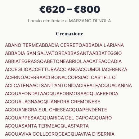
€620 – €800
Loculo cimiteriale a MARZANO DI NOLA
Cremazione
ABANO TERME
ABBADIA CERRETO
ABBADIA LARIANA
ABBADIA SAN SALVATORE
ABBASANTA
ABBATEGGIO
ABBIATEGRASSO
ABETONE
ABRIOLA
ACATE
ACCADIA
ACCEGLIO
ACCETTURA
ACCIANO
ACCUMOLI
ACERENZA
ACERNO
ACERRA
ACI BONACCORSI
ACI CASTELLO
ACI CATENA
ACI SANT'ANTONIO
ACIREALE
ACQUACANINA
ACQUAFONDATA
ACQUAFORMOSA
ACQUAFREDDA
ACQUALAGNA
ACQUANEGRA CREMONESE
ACQUANEGRA SUL CHIESE
ACQUAPENDENTE
ACQUAPPESA
ACQUARICA DEL CAPO
ACQUARO
ACQUASANTA TERME
ACQUASPARTA
ACQUAVIVA COLLECROCE
ACQUAVIVA D'ISERNIA