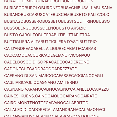
BURAGO DI MOLGORA
BURCEI
BURGIO
BURGOS
BURIASCO
BUROLO
BURONZO
BUSACHI
BUSALLA
BUSANA
BUSANO
BUSCA
BUSCATE
BUSCEMI
BUSETO PALIZZOLO
BUSNAGO
BUSSERO
BUSSETO
BUSSI SUL TIRINO
BUSSO
BUSSOLENGO
BUSSOLENO
BUSTO ARSIZIO
BUSTO GAROLFO
BUTERA
BUTI
BUTTAPIETRA
BUTTIGLIERA ALTA
BUTTIGLIERA D'ASTI
BUTTRIO
CA' D'ANDREA
CABELLA LIGURE
CABIATE
CABRAS
CACCAMO
CACCURI
CADEGLIANO-VICONAGO
CADELBOSCO DI SOPRA
CADEO
CADERZONE
CADONEGHE
CADORAGO
CADREZZATE
CAERANO DI SAN MARCO
CAFASSE
CAGGIANO
CAGLI
CAGLIARI
CAGLIO
CAGNANO AMITERNO
CAGNANO VARANO
CAGNO
CAGNO'
CAIANELLO
CAIAZZO
CAINES .KUENS.
CAINO
CAIOLO
CAIRANO
CAIRATE
CAIRO MONTENOTTE
CAIVANO
CALABRITTO
CALALZO DI CADORE
CALAMANDRANA
CALAMONACI
CALANGIANUS
CALANNA
CALASCA-CASTIGLIONE