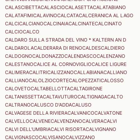
CALASCIBETTA
CALASCIO
CALASETTA
CALATABIANO
CALATAFIMI
CALAVINO
CALCATA
CALCERANICA AL LAGO
CALCI
CALCIANO
CALCINAIA
CALCINATE
CALCINATO
CALCIO
CALCO
CALDARO SULLA STRADA DEL VINO * KALTERN AN D
CALDAROLA
CALDERARA DI RENO
CALDES
CALDIERO
CALDOGNO
CALDONAZZO
CALENDASCO
CALENZANO
CALESTANO
CALICE AL CORNOVIGLIO
CALICE LIGURE
CALIMERA
CALITRI
CALIZZANO
CALLABIANA
CALLIANO
CALLIANO
CALOLZIOCORTE
CALOPEZZATI
CALOSSO
CALOVETO
CALTABELLOTTA
CALTAGIRONE
CALTANISSETTA
CALTAVUTURO
CALTIGNAGA
CALTO
CALTRANO
CALUSCO D'ADDA
CALUSO
CALVAGESE DELLA RIVIERA
CALVANICO
CALVATONE
CALVELLO
CALVENE
CALVENZANO
CALVERA
CALVI
CALVI DELL'UMBRIA
CALVI RISORTA
CALVIGNANO
CALVIGNASCO
CALVISANO
CALVIZZANO