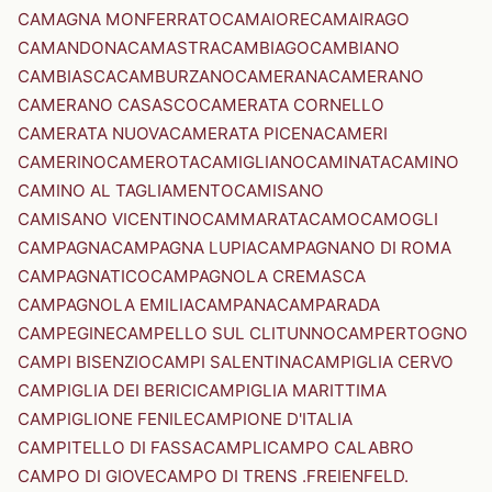
CAMAGNA MONFERRATO
CAMAIORE
CAMAIRAGO
CAMANDONA
CAMASTRA
CAMBIAGO
CAMBIANO
CAMBIASCA
CAMBURZANO
CAMERANA
CAMERANO
CAMERANO CASASCO
CAMERATA CORNELLO
CAMERATA NUOVA
CAMERATA PICENA
CAMERI
CAMERINO
CAMEROTA
CAMIGLIANO
CAMINATA
CAMINO
CAMINO AL TAGLIAMENTO
CAMISANO
CAMISANO VICENTINO
CAMMARATA
CAMO
CAMOGLI
CAMPAGNA
CAMPAGNA LUPIA
CAMPAGNANO DI ROMA
CAMPAGNATICO
CAMPAGNOLA CREMASCA
CAMPAGNOLA EMILIA
CAMPANA
CAMPARADA
CAMPEGINE
CAMPELLO SUL CLITUNNO
CAMPERTOGNO
CAMPI BISENZIO
CAMPI SALENTINA
CAMPIGLIA CERVO
CAMPIGLIA DEI BERICI
CAMPIGLIA MARITTIMA
CAMPIGLIONE FENILE
CAMPIONE D'ITALIA
CAMPITELLO DI FASSA
CAMPLI
CAMPO CALABRO
CAMPO DI GIOVE
CAMPO DI TRENS .FREIENFELD.