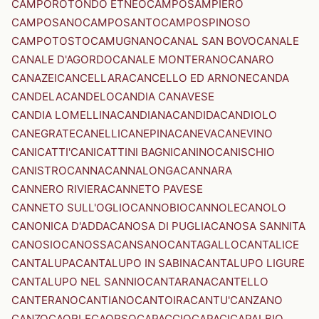
CAMPOROTONDO ETNEO
CAMPOSAMPIERO
CAMPOSANO
CAMPOSANTO
CAMPOSPINOSO
CAMPOTOSTO
CAMUGNANO
CANAL SAN BOVO
CANALE
CANALE D'AGORDO
CANALE MONTERANO
CANARO
CANAZEI
CANCELLARA
CANCELLO ED ARNONE
CANDA
CANDELA
CANDELO
CANDIA CANAVESE
CANDIA LOMELLINA
CANDIANA
CANDIDA
CANDIOLO
CANEGRATE
CANELLI
CANEPINA
CANEVA
CANEVINO
CANICATTI'
CANICATTINI BAGNI
CANINO
CANISCHIO
CANISTRO
CANNA
CANNALONGA
CANNARA
CANNERO RIVIERA
CANNETO PAVESE
CANNETO SULL'OGLIO
CANNOBIO
CANNOLE
CANOLO
CANONICA D'ADDA
CANOSA DI PUGLIA
CANOSA SANNITA
CANOSIO
CANOSSA
CANSANO
CANTAGALLO
CANTALICE
CANTALUPA
CANTALUPO IN SABINA
CANTALUPO LIGURE
CANTALUPO NEL SANNIO
CANTARANA
CANTELLO
CANTERANO
CANTIANO
CANTOIRA
CANTU'
CANZANO
CANZO
CAORLE
CAORSO
CAPACCIO
CAPACI
CAPALBIO