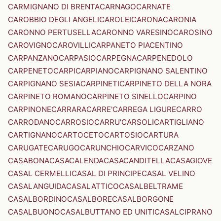
CARMIGNANO DI BRENTA
CARNAGO
CARNATE
CAROBBIO DEGLI ANGELI
CAROLEI
CARONA
CARONIA
CARONNO PERTUSELLA
CARONNO VARESINO
CAROSINO
CAROVIGNO
CAROVILLI
CARPANETO PIACENTINO
CARPANZANO
CARPASIO
CARPEGNA
CARPENEDOLO
CARPENETO
CARPI
CARPIANO
CARPIGNANO SALENTINO
CARPIGNANO SESIA
CARPINETI
CARPINETO DELLA NORA
CARPINETO ROMANO
CARPINETO SINELLO
CARPINO
CARPINONE
CARRARA
CARRE'
CARREGA LIGURE
CARRO
CARRODANO
CARROSIO
CARRU'
CARSOLI
CARTIGLIANO
CARTIGNANO
CARTOCETO
CARTOSIO
CARTURA
CARUGATE
CARUGO
CARUNCHIO
CARVICO
CARZANO
CASABONA
CASACALENDA
CASACANDITELLA
CASAGIOVE
CASAL CERMELLI
CASAL DI PRINCIPE
CASAL VELINO
CASALANGUIDA
CASALATTICO
CASALBELTRAME
CASALBORDINO
CASALBORE
CASALBORGONE
CASALBUONO
CASALBUTTANO ED UNITI
CASALCIPRANO