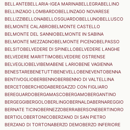
BELLANTE
BELLARIA-IGEA MARINA
BELLEGRA
BELLINO
BELLINZAGO LOMBARDO
BELLINZAGO NOVARESE
BELLIZZI
BELLONA
BELLOSGUARDO
BELLUNO
BELLUSCO
BELMONTE CALABRO
BELMONTE CASTELLO
BELMONTE DEL SANNIO
BELMONTE IN SABINA
BELMONTE MEZZAGNO
BELMONTE PICENO
BELPASSO
BELSITO
BELVEDERE DI SPINELLO
BELVEDERE LANGHE
BELVEDERE MARITTIMO
BELVEDERE OSTRENSE
BELVEGLIO
BELVI
BEMA
BENE LARIO
BENE VAGIENNA
BENESTARE
BENETUTTI
BENEVELLO
BENEVENTO
BENNA
BENTIVOGLIO
BERBENNO
BERBENNO DI VALTELLINA
BERCETO
BERCHIDDA
BEREGAZZO CON FIGLIARO
BEREGUARDO
BERGAMASCO
BERGAMO
BERGANTINO
BERGEGGI
BERGOLO
BERLINGO
BERNALDA
BERNAREGGIO
BERNATE TICINO
BERNEZZO
BERRA
BERSONE
BERTINORO
BERTIOLO
BERTONICO
BERZANO DI SAN PIETRO
BERZANO DI TORTONA
BERZO DEMO
BERZO INFERIORE