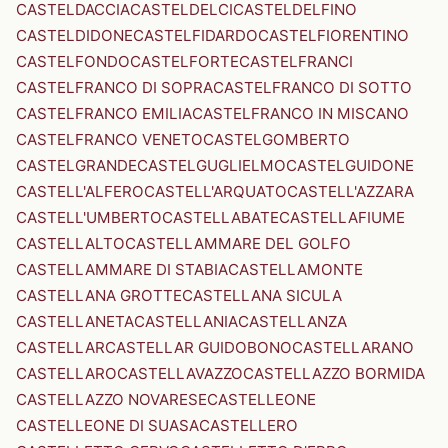
CASTELDACCIA
CASTELDELCI
CASTELDELFINO
CASTELDIDONE
CASTELFIDARDO
CASTELFIORENTINO
CASTELFONDO
CASTELFORTE
CASTELFRANCI
CASTELFRANCO DI SOPRA
CASTELFRANCO DI SOTTO
CASTELFRANCO EMILIA
CASTELFRANCO IN MISCANO
CASTELFRANCO VENETO
CASTELGOMBERTO
CASTELGRANDE
CASTELGUGLIELMO
CASTELGUIDONE
CASTELL'ALFERO
CASTELL'ARQUATO
CASTELL'AZZARA
CASTELL'UMBERTO
CASTELLABATE
CASTELLAFIUME
CASTELLALTO
CASTELLAMMARE DEL GOLFO
CASTELLAMMARE DI STABIA
CASTELLAMONTE
CASTELLANA GROTTE
CASTELLANA SICULA
CASTELLANETA
CASTELLANIA
CASTELLANZA
CASTELLAR
CASTELLAR GUIDOBONO
CASTELLARANO
CASTELLARO
CASTELLAVAZZO
CASTELLAZZO BORMIDA
CASTELLAZZO NOVARESE
CASTELLEONE
CASTELLEONE DI SUASA
CASTELLERO