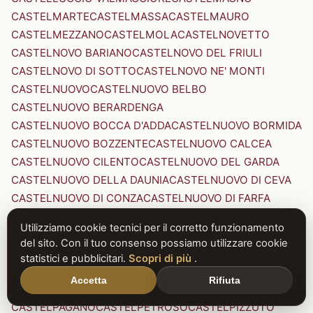
CASTELMARTE
CASTELMASSA
CASTELMAURO
CASTELMEZZANO
CASTELMOLA
CASTELNOVETTO
CASTELNOVO BARIANO
CASTELNOVO DEL FRIULI
CASTELNOVO DI SOTTO
CASTELNOVO NE' MONTI
CASTELNUOVO
CASTELNUOVO BELBO
CASTELNUOVO BERARDENGA
CASTELNUOVO BOCCA D'ADDA
CASTELNUOVO BORMIDA
CASTELNUOVO BOZZENTE
CASTELNUOVO CALCEA
CASTELNUOVO CILENTO
CASTELNUOVO DEL GARDA
CASTELNUOVO DELLA DAUNIA
CASTELNUOVO DI CEVA
CASTELNUOVO DI CONZA
CASTELNUOVO DI FARFA
CASTELNUOVO DI GARFAGNANA
Utilizziamo cookie tecnici per il corretto funzionamento
CASTELNUOVO DI PORTO
CASTELNUOVO DON BOSCO
del sito. Con il tuo consenso possiamo utilizzare cookie
CASTELNUOVO MAGRA
CASTELNUOVO NIGRA
statistici e pubblicitari.
Scopri di più
.
CASTELNUOVO PARANO
CASTELNUOVO RANGONE
Accetta
Rifiuta
CASTELNUOVO SCRIVIA
CASTELNUOVO VAL DI CECINA
CASTELPAGANO
CASTELPETROSO
CASTELPIZZUTO