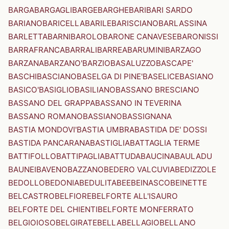
BARGA
BARGAGLI
BARGE
BARGHE
BARI
BARI SARDO
BARIANO
BARICELLA
BARILE
BARISCIANO
BARLASSINA
BARLETTA
BARNI
BAROLO
BARONE CANAVESE
BARONISSI
BARRAFRANCA
BARRALI
BARREA
BARUMINI
BARZAGO
BARZANA
BARZANO'
BARZIO
BASALUZZO
BASCAPE'
BASCHI
BASCIANO
BASELGA DI PINE'
BASELICE
BASIANO
BASICO'
BASIGLIO
BASILIANO
BASSANO BRESCIANO
BASSANO DEL GRAPPA
BASSANO IN TEVERINA
BASSANO ROMANO
BASSIANO
BASSIGNANA
BASTIA MONDOVI'
BASTIA UMBRA
BASTIDA DE' DOSSI
BASTIDA PANCARANA
BASTIGLIA
BATTAGLIA TERME
BATTIFOLLO
BATTIPAGLIA
BATTUDA
BAUCINA
BAULADU
BAUNEI
BAVENO
BAZZANO
BEDERO VALCUVIA
BEDIZZOLE
BEDOLLO
BEDONIA
BEDULITA
BEE
BEINASCO
BEINETTE
BELCASTRO
BELFIORE
BELFORTE ALL'ISAURO
BELFORTE DEL CHIENTI
BELFORTE MONFERRATO
BELGIOIOSO
BELGIRATE
BELLA
BELLAGIO
BELLANO