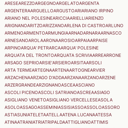
ARESE
AREZZO
ARGEGNO
ARGELATO
ARGENTA
ARGENTERA
ARGUELLO
ARGUSTO
ARI
ARIANO IRPINO
ARIANO NEL POLESINE
ARICCIA
ARIELLI
ARIENZO
ARIGNANO
ARITZO
ARIZZANO
ARLENA DI CASTRO
ARLUNO
ARMENO
ARMENTO
ARMUNGIA
ARNAD
ARNARA
ARNASCO
ARNESANO
AROLA
ARONA
AROSIO
ARPAIA
ARPAISE
ARPINO
ARQUA' PETRARCA
ARQUA' POLESINE
ARQUATA DEL TRONTO
ARQUATA SCRIVIA
ARRE
ARRONE
ARSAGO SEPRIO
ARSIE'
ARSIERO
ARSITA
ARSOLI
ARTA TERME
ARTEGNA
ARTENA
ARTOGNE
ARVIER
ARZACHENA
ARZAGO D'ADDA
ARZANA
ARZANO
ARZENE
ARZERGRANDE
ARZIGNANO
ASCEA
ASCIANO
ASCOLI PICENO
ASCOLI SATRIANO
ASCREA
ASIAGO
ASIGLIANO VENETO
ASIGLIANO VERCELLESE
ASOLA
ASOLO
ASSAGO
ASSEMINI
ASSISI
ASSO
ASSOLO
ASSORO
ASTI
ASUNI
ATELETA
ATELLA
ATENA LUCANA
ATESSA
ATINA
ATRANI
ATRI
ATRIPALDA
ATTIGLIANO
ATTIMIS