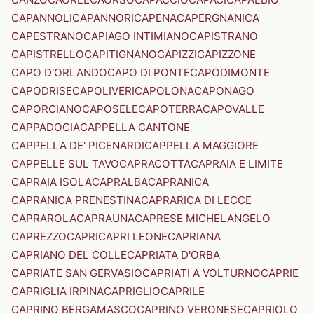
CAPANNOLI
CAPANNORI
CAPENA
CAPERGNANICA
CAPESTRANO
CAPIAGO INTIMIANO
CAPISTRANO
CAPISTRELLO
CAPITIGNANO
CAPIZZI
CAPIZZONE
CAPO D'ORLANDO
CAPO DI PONTE
CAPODIMONTE
CAPODRISE
CAPOLIVERI
CAPOLONA
CAPONAGO
CAPORCIANO
CAPOSELE
CAPOTERRA
CAPOVALLE
CAPPADOCIA
CAPPELLA CANTONE
CAPPELLA DE' PICENARDI
CAPPELLA MAGGIORE
CAPPELLE SUL TAVO
CAPRACOTTA
CAPRAIA E LIMITE
CAPRAIA ISOLA
CAPRALBA
CAPRANICA
CAPRANICA PRENESTINA
CAPRARICA DI LECCE
CAPRAROLA
CAPRAUNA
CAPRESE MICHELANGELO
CAPREZZO
CAPRI
CAPRI LEONE
CAPRIANA
CAPRIANO DEL COLLE
CAPRIATA D'ORBA
CAPRIATE SAN GERVASIO
CAPRIATI A VOLTURNO
CAPRIE
CAPRIGLIA IRPINA
CAPRIGLIO
CAPRILE
CAPRINO BERGAMASCO
CAPRINO VERONESE
CAPRIOLO