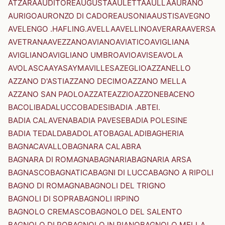
ATZARA
AUDITORE
AUGUSTA
AULETTA
AULLA
AURANO
AURIGO
AURONZO DI CADORE
AUSONIA
AUSTIS
AVEGNO
AVELENGO .HAFLING.
AVELLA
AVELLINO
AVERARA
AVERSA
AVETRANA
AVEZZANO
AVIANO
AVIATICO
AVIGLIANA
AVIGLIANO
AVIGLIANO UMBRO
AVIO
AVISE
AVOLA
AVOLASCA
AYAS
AYMAVILLES
AZEGLIO
AZZANELLO
AZZANO D'ASTI
AZZANO DECIMO
AZZANO MELLA
AZZANO SAN PAOLO
AZZATE
AZZIO
AZZONE
BACENO
BACOLI
BADALUCCO
BADESI
BADIA .ABTEI.
BADIA CALAVENA
BADIA PAVESE
BADIA POLESINE
BADIA TEDALDA
BADOLATO
BAGALADI
BAGHERIA
BAGNACAVALLO
BAGNARA CALABRA
BAGNARA DI ROMAGNA
BAGNARIA
BAGNARIA ARSA
BAGNASCO
BAGNATICA
BAGNI DI LUCCA
BAGNO A RIPOLI
BAGNO DI ROMAGNA
BAGNOLI DEL TRIGNO
BAGNOLI DI SOPRA
BAGNOLI IRPINO
BAGNOLO CREMASCO
BAGNOLO DEL SALENTO
BAGNOLO DI PO
BAGNOLO IN PIANO
BAGNOLO MELLA