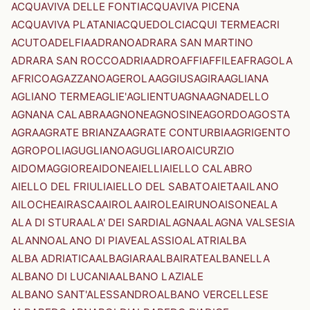
ACQUAVIVA DELLE FONTI
ACQUAVIVA PICENA
ACQUAVIVA PLATANI
ACQUEDOLCI
ACQUI TERME
ACRI
ACUTO
ADELFIA
ADRANO
ADRARA SAN MARTINO
ADRARA SAN ROCCO
ADRIA
ADRO
AFFI
AFFILE
AFRAGOLA
AFRICO
AGAZZANO
AGEROLA
AGGIUS
AGIRA
AGLIANA
AGLIANO TERME
AGLIE'
AGLIENTU
AGNA
AGNADELLO
AGNANA CALABRA
AGNONE
AGNOSINE
AGORDO
AGOSTA
AGRA
AGRATE BRIANZA
AGRATE CONTURBIA
AGRIGENTO
AGROPOLI
AGUGLIANO
AGUGLIARO
AICURZIO
AIDOMAGGIORE
AIDONE
AIELLI
AIELLO CALABRO
AIELLO DEL FRIULI
AIELLO DEL SABATO
AIETA
AILANO
AILOCHE
AIRASCA
AIROLA
AIROLE
AIRUNO
AISONE
ALA
ALA DI STURA
ALA' DEI SARDI
ALAGNA
ALAGNA VALSESIA
ALANNO
ALANO DI PIAVE
ALASSIO
ALATRI
ALBA
ALBA ADRIATICA
ALBAGIARA
ALBAIRATE
ALBANELLA
ALBANO DI LUCANIA
ALBANO LAZIALE
ALBANO SANT'ALESSANDRO
ALBANO VERCELLESE