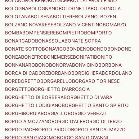
BOLANO
BOLBENO
BOLGARE
BOLLATE
BOLLENGO
BOLOGNA
BOLOGNANO
BOLOGNETTA
BOLOGNOLA
BOLOTANA
BOLSENA
BOLTIERE
BOLZANO .BOZEN.
BOLZANO NOVARESE
BOLZANO VICENTINO
BOMARZO
BOMBA
BOMPENSIERE
BOMPIETRO
BOMPORTO
BONARCADO
BONASSOLA
BONATE SOPRA
BONATE SOTTO
BONAVIGO
BONDENO
BONDO
BONDONE
BONEA
BONEFRO
BONEMERSE
BONIFATI
BONITO
BONNANARO
BONO
BONORVA
BONVICINO
BORBONA
BORCA DI CADORE
BORDANO
BORDIGHERA
BORDOLANO
BORE
BORETTO
BORGARELLO
BORGARO TORINESE
BORGETTO
BORGHETTO D'ARROSCIA
BORGHETTO DI BORBERA
BORGHETTO DI VARA
BORGHETTO LODIGIANO
BORGHETTO SANTO SPIRITO
BORGHI
BORGIA
BORGIALLO
BORGIO VEREZZI
BORGO A MOZZANO
BORGO D'ALE
BORGO DI TERZO
BORGO PACE
BORGO PRIOLO
BORGO SAN DALMAZZO
BORGO SAN GIACOMO
BORGO SAN GIOVANNI