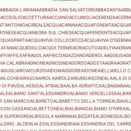
ABBADIA LARIANA
ABBADIA SAN SALVATORE
ABBASANTA
ABB
A
ACCEGLIO
ACCETTURA
ACCIANO
ACCUMOLI
ACERENZA
ACERN
NT'ANTONIO
ACIREALE
ACQUACANINA
ACQUAFONDATA
ACQUA
MONESE
ACQUANEGRA SUL CHIESE
ACQUAPENDENTE
ACQUAP
CQUASPARTA
ACQUAVIVA COLLECROCE
ACQUAVIVA D'ISERNIA
LATANI
ACQUEDOLCI
ACQUI TERME
ACRI
ACUTO
ADELFIA
ADRA
AFFI
AFFILE
AFRAGOLA
AFRICO
AGAZZANO
AGEROLA
AGGIUS
AGI
NA CALABRA
AGNONE
AGNOSINE
AGORDO
AGOSTA
AGRA
AGRAT
O
AGUGLIARO
AICURZIO
AIDOMAGGIORE
AIDONE
AIELLI
AIELLO 
AILOCHE
AIRASCA
AIROLA
AIROLE
AIRUNO
AISONE
ALA
ALA DI 
 DI PIAVE
ALASSIO
ALATRI
ALBA
ALBA ADRIATICA
ALBAGIARA
A
IALE
ALBANO SANT'ALESSANDRO
ALBANO VERCELLESE
ALBAR
R SAN MARCO
ALBARETO
ALBARETTO DELLA TORRE
ALBAVIL
 CON CASSANO
ALBETTONE
ALBI
ALBIANO
ALBIANO D'IVREA
AL
A SUPERIORE
ALBISSOLA MARINA
ALBIZZATE
ALBONESE
ALBO
ALDINO .ALDEIN.
ALES
ALESSANDRIA
ALESSANDRIA DEL CARR