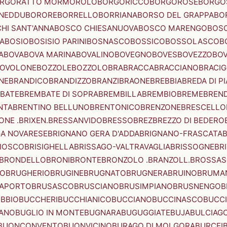
RGORATTO MORMOROLO
BORGORICCO
BORGOROSE
BORGO
NEDDU
BORORE
BORRELLO
BORRIANA
BORSO DEL GRAPPA
BO
HI SANT'ANNA
BOSCO CHIESANUOVA
BOSCO MARENGO
BOS
A
BOSIO
BOSISIO PARINI
BOSNASCO
BOSSICO
BOSSOLASCO
B
A
BOVA
BOVA MARINA
BOVALINO
BOVEGNO
BOVES
BOVEZZO
BOV
OVOLONE
BOZZOLE
BOZZOLO
BRA
BRACCA
BRACCIANO
BRACIG
NE
BRANDICO
BRANDIZZO
BRANZI
BRAONE
BREBBIA
BREDA DI P
BATE
BREMBATE DI SOPRA
BREMBILLA
BREMBIO
BREME
BREN
NTA
BRENTINO BELLUNO
BRENTONICO
BRENZONE
BRESCELLO
NE .BRIXEN.
BRESSANVIDO
BRESSO
BREZ
BREZZO DI BEDERO
GA NOVARESE
BRIGNANO GERA D'ADDA
BRIGNANO-FRASCATA
B
IOSCO
BRISIGHELLA
BRISSAGO-VALTRAVAGLIA
BRISSOGNE
BR
BRONDELLO
BRONI
BRONTE
BRONZOLO .BRANZOLL.
BROSSA
LO
BRUGHERIO
BRUGINE
BRUGNATO
BRUGNERA
BRUINO
BRUMA
APORTO
BRUSASCO
BRUSCIANO
BRUSIMPIANO
BRUSNENGO
B
BBIO
BUCCHERI
BUCCHIANICO
BUCCIANO
BUCCINASCO
BUCC
ANO
BUGLIO IN MONTE
BUGNARA
BUGUGGIATE
BUJA
BULCIAG
BUONCONVENTO
BUONVICINO
BURAGO DI MOLGORA
BURCEI