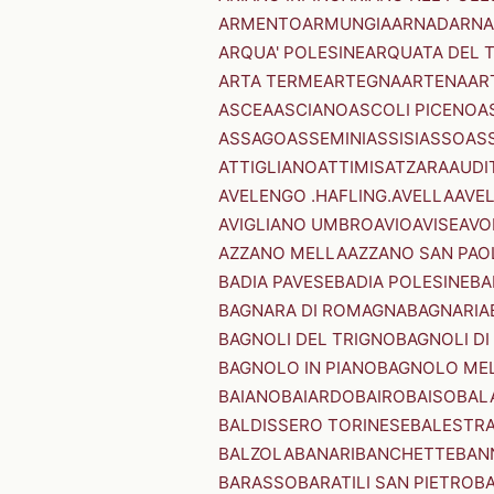
ARMENTO
ARMUNGIA
ARNAD
ARNA
ARQUA' POLESINE
ARQUATA DEL 
ARTA TERME
ARTEGNA
ARTENA
AR
ASCEA
ASCIANO
ASCOLI PICENO
A
ASSAGO
ASSEMINI
ASSISI
ASSO
AS
ATTIGLIANO
ATTIMIS
ATZARA
AUDI
AVELENGO .HAFLING.
AVELLA
AVE
AVIGLIANO UMBRO
AVIO
AVISE
AVO
AZZANO MELLA
AZZANO SAN PAO
BADIA PAVESE
BADIA POLESINE
BA
BAGNARA DI ROMAGNA
BAGNARIA
BAGNOLI DEL TRIGNO
BAGNOLI DI
BAGNOLO IN PIANO
BAGNOLO ME
BAIANO
BAIARDO
BAIRO
BAISO
BAL
BALDISSERO TORINESE
BALESTR
BALZOLA
BANARI
BANCHETTE
BAN
BARASSO
BARATILI SAN PIETRO
B