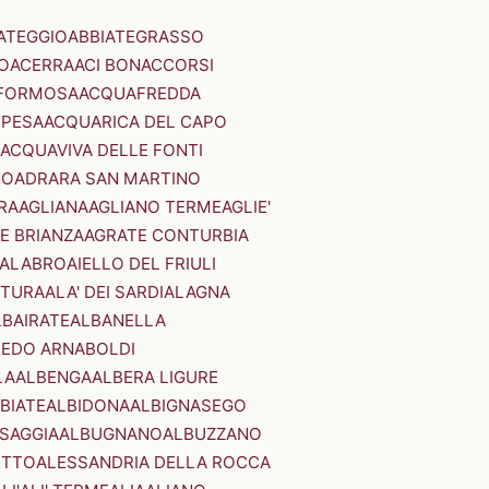
ATEGGIO
ABBIATEGRASSO
O
ACERRA
ACI BONACCORSI
FORMOSA
ACQUAFREDDA
PESA
ACQUARICA DEL CAPO
ACQUAVIVA DELLE FONTI
NO
ADRARA SAN MARTINO
RA
AGLIANA
AGLIANO TERME
AGLIE'
E BRIANZA
AGRATE CONTURBIA
CALABRO
AIELLO DEL FRIULI
STURA
ALA' DEI SARDI
ALAGNA
LBAIRATE
ALBANELLA
EDO ARNABOLDI
LA
ALBENGA
ALBERA LIGURE
BIATE
ALBIDONA
ALBIGNASEGO
SAGGIA
ALBUGNANO
ALBUZZANO
ETTO
ALESSANDRIA DELLA ROCCA