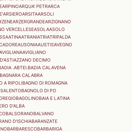
E
ARPINO
ARQUA' PETRARCA
E'
ARSIERO
ARSITA
ARSOLI
RZENE
ARZERGRANDE
ARZIGNANO
NO VERCELLESE
ASOLA
ASOLO
SSA
ATINA
ATRANI
ATRI
ATRIPALDA
 CADORE
AUSONIA
AUSTIS
AVEGNO
AVIGLIANA
AVIGLIANO
D'ASTI
AZZANO DECIMO
BADIA .ABTEI.
BADIA CALAVENA
BAGNARA CALABRA
 A RIPOLI
BAGNO DI ROMAGNA
 SALENTO
BAGNOLO DI PO
OREGIO
BAGOLINO
BAIA E LATINA
ERO D'ALBA
CO
BALSORANO
BALVANO
RANO D'ISCHIA
BARANZATE
INO
BARBARESCO
BARBARIGA