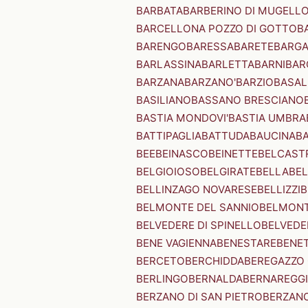
BARBATA
BARBERINO DI MUGELL
BARCELLONA POZZO DI GOTTO
B
BARENGO
BARESSA
BARETE
BARG
BARLASSINA
BARLETTA
BARNI
BAR
BARZANA
BARZANO'
BARZIO
BASAL
BASILIANO
BASSANO BRESCIANO
BASTIA MONDOVI'
BASTIA UMBRA
BATTIPAGLIA
BATTUDA
BAUCINA
B
BEE
BEINASCO
BEINETTE
BELCAST
BELGIOIOSO
BELGIRATE
BELLA
BEL
BELLINZAGO NOVARESE
BELLIZZI
B
BELMONTE DEL SANNIO
BELMONT
BELVEDERE DI SPINELLO
BELVEDE
BENE VAGIENNA
BENESTARE
BENE
BERCETO
BERCHIDDA
BEREGAZZO 
BERLINGO
BERNALDA
BERNAREGG
BERZANO DI SAN PIETRO
BERZANO