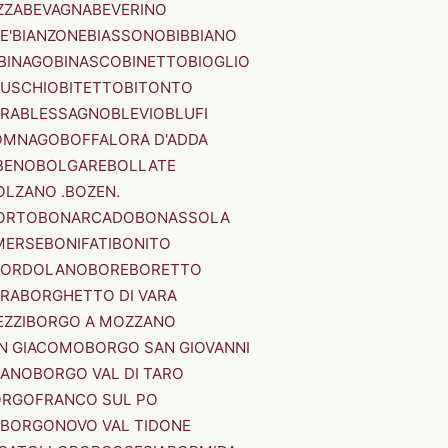
ZZA
BEVAGNA
BEVERINO
E'
BIANZONE
BIASSONO
BIBBIANO
BINAGO
BINASCO
BINETTO
BIOGLIO
SUSCHIO
BITETTO
BITONTO
ERA
BLESSAGNO
BLEVIO
BLUFI
OMNAGO
BOFFALORA D'ADDA
BENO
BOLGARE
BOLLATE
OLZANO .BOZEN.
ORTO
BONARCADO
BONASSOLA
MERSE
BONIFATI
BONITO
BORDOLANO
BORE
BORETTO
ERA
BORGHETTO DI VARA
ZZI
BORGO A MOZZANO
N GIACOMO
BORGO SAN GIOVANNI
NANO
BORGO VAL DI TARO
RGOFRANCO SUL PO
BORGONOVO VAL TIDONE