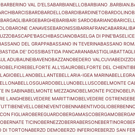
O
BARBERINO VAL D'ELSA
BARBIANELLO
BARBIANO .BARBIAN.
B
ARCHI
BARCIS
BARD
BARDELLO
BARDI
BARDINETO
BARDOLINO
B
A
BARGAGLI
BARGE
BARGHE
BARI
BARI SARDO
BARIANO
BARICEL
OLO
BARONE CANAVESE
BARONISSI
BARRAFRANCA
BARRALI
B
UZZO
BASCAPE'
BASCHI
BASCIANO
BASELGA DI PINE'
BASELICE
BASSANO DEL GRAPPA
BASSANO IN TEVERINA
BASSANO ROM
BASTIDA DE' DOSSI
BASTIDA PANCARANA
BASTIGLIA
BATTAGL
AULADU
BAUNEI
BAVENO
BAZZANO
BEDERO VALCUVIA
BEDIZZO
RO
BELFIORE
BELFORTE ALL'ISAURO
BELFORTE DEL CHIENTI
B
LAGIO
BELLANO
BELLANTE
BELLARIA-IGEA MARINA
BELLEGRA
ELLONA
BELLOSGUARDO
BELLUNO
BELLUSCO
BELMONTE CA
E IN SABINA
BELMONTE MEZZAGNO
BELMONTE PICENO
BELP
RE LANGHE
BELVEDERE MARITTIMO
BELVEDERE OSTRENSE
B
TUTTI
BENEVELLO
BENEVENTO
BENNA
BENTIVOGLIO
BERBENN
CON FIGLIARO
BEREGUARDO
BERGAMASCO
BERGAMO
BERGA
IO
BERNATE TICINO
BERNEZZO
BERRA
BERSONE
BERTINORO
BE
 DI TORTONA
BERZO DEMO
BERZO INFERIORE
BERZO SAN FE