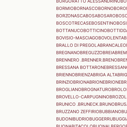
BORGORATTO ALESSANDRINO
BO
BORMIO
BORNASCO
BORNO
BORO
BORZONASCA
BOSA
BOSARO
BOSC
BOSCOTRECASE
BOSENTINO
BOSI
BOTTANUCO
BOTTICINO
BOTTIDD
BOVISIO-MASCIAGO
BOVOLENTA
B
BRALLO DI PREGOLA
BRANCALEO
BREGNANO
BREGUZZO
BREIA
BREM
BRENNERO .BRENNER.
BRENO
BRE
BRESSANA BOTTARONE
BRESSANO
BRIENNO
BRIENZA
BRIGA ALTA
BRI
BRINZIO
BRIONA
BRIONE
BRIONE
BR
BROGLIANO
BROGNATURO
BROLO
BROVELLO-CARPUGNINO
BROZO
BRUNICO .BRUNECK.
BRUNO
BRUS
BRUZZANO ZEFFIRIO
BUBBIANO
BU
BUDONI
BUDRIO
BUGGERRU
BUGGI
BUONABITACOLO
BUONALBERGO