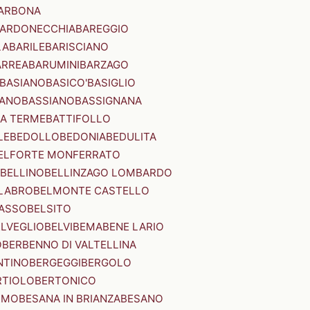
ARBONA
ARDONECCHIA
BAREGGIO
LA
BARILE
BARISCIANO
ARREA
BARUMINI
BARZAGO
BASIANO
BASICO'
BASIGLIO
ANO
BASSIANO
BASSIGNANA
IA TERME
BATTIFOLLO
LE
BEDOLLO
BEDONIA
BEDULITA
ELFORTE MONFERRATO
BELLINO
BELLINZAGO LOMBARDO
LABRO
BELMONTE CASTELLO
ASSO
BELSITO
ELVEGLIO
BELVI
BEMA
BENE LARIO
O
BERBENNO DI VALTELLINA
NTINO
BERGEGGI
BERGOLO
RTIOLO
BERTONICO
RMO
BESANA IN BRIANZA
BESANO