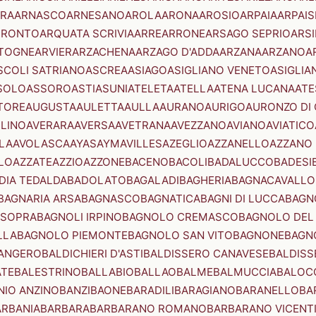
RA
ARNASCO
ARNESANO
AROLA
ARONA
AROSIO
ARPAIA
ARPAIS
TRONTO
ARQUATA SCRIVIA
ARRE
ARRONE
ARSAGO SEPRIO
ARSI
TOGNE
ARVIER
ARZACHENA
ARZAGO D'ADDA
ARZANA
ARZANO
A
SCOLI SATRIANO
ASCREA
ASIAGO
ASIGLIANO VENETO
ASIGLIA
SOLO
ASSORO
ASTI
ASUNI
ATELETA
ATELLA
ATENA LUCANA
ATE
TORE
AUGUSTA
AULETTA
AULLA
AURANO
AURIGO
AURONZO DI
LLINO
AVERARA
AVERSA
AVETRANA
AVEZZANO
AVIANO
AVIATICO
LA
AVOLASCA
AYAS
AYMAVILLES
AZEGLIO
AZZANELLO
AZZANO 
LO
AZZATE
AZZIO
AZZONE
BACENO
BACOLI
BADALUCCO
BADESI
DIA TEDALDA
BADOLATO
BAGALADI
BAGHERIA
BAGNACAVALLO
BAGNARIA ARSA
BAGNASCO
BAGNATICA
BAGNI DI LUCCA
BAGNO
 SOPRA
BAGNOLI IRPINO
BAGNOLO CREMASCO
BAGNOLO DEL
LLA
BAGNOLO PIEMONTE
BAGNOLO SAN VITO
BAGNONE
BAGN
ANGERO
BALDICHIERI D'ASTI
BALDISSERO CANAVESE
BALDISS
ATE
BALESTRINO
BALLABIO
BALLAO
BALME
BALMUCCIA
BALOC
NIO ANZINO
BANZI
BAONE
BARADILI
BARAGIANO
BARANELLO
BA
ARBANIA
BARBARA
BARBARANO ROMANO
BARBARANO VICENT