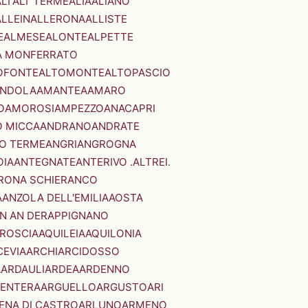
LI'
ALI' TERME
ALIA
ALIANO
ALLEIN
ALLERONA
ALLISTE
E
ALMESE
ALONTE
ALPETTE
A MONFERRATO
OFONTE
ALTOMONTE
ALTOPASCIO
NDOLA
AMANTEA
AMARO
O
AMOROSI
AMPEZZO
ANACAPRI
 MICCA
ANDRANO
ANDRATE
O TERME
ANGRI
ANGROGNA
OIA
ANTEGNATE
ANTERIVO .ALTREI.
RONA SCHIERANCO
A
ANZOLA DELL'EMILIA
AOSTA
N AN DER
APPIGNANO
RROSCIA
AQUILEIA
AQUILONIA
CEVIA
ARCHI
ARCIDOSSO
A
ARDAULI
ARDEA
ARDENNO
ENTERA
ARGUELLO
ARGUSTO
ARI
ENA DI CASTRO
ARLUNO
ARMENO