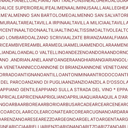
ENA
ALFIANELLO
ALFIANO NATTA
ALFONSINE
ALGHERO
ALGUA
A
O
ALICE SUPERIORE
ALIFE
ALIMENA
ALIMINUSA
ALLAI
ALLEGHE
LME'
ALMENNO SAN BARTOLOMEO
ALMENNO SAN SALVATOR
AMURA
ALTARE
ALTAVILLA IRPINA
ALTAVILLA MILICIA
ALTAVILL
VICENTINA
ALTIDONA
ALTILIA
ALTINO
ALTISSIMO
ALTIVOLE
ALT
NO LOMBARDO
ALZANO SCRIVIA
ALZATE BRIANZA
AMALFI
AMA
RICE
AMBIVERE
AMBLAR
AMEGLIA
AMELIA
AMENDOLARA
AMEN
LI
ANDALO
ANDALO VALTELLINO
ANDEZENO
ANDORA
ANDORNO
ANO .ANDRIAN.
ANELA
ANFO
ANGERA
ANGHIARI
ANGIARI
ANGOL
A VENETA
ANNICCO
ANNONE DI BRIANZA
ANNONE VENETO
AN
CORRADO
ANTIGNANO
ANTILLO
ANTONIMINA
ANTRODOCO
ANT
 DEL PARCO
ANZANO DI PUGLIA
ANZI
ANZIO
ANZOLA D'OSSOL
APPIANO GENTILE
APPIANO SULLA STRADA DEL VINO * EPPA
APRICALE
APRICENA
APRIGLIANO
APRILIA
AQUARA
AQUILA D'A
NGO
ARBA
ARBOREA
ARBORIO
ARBUS
ARCADE
ARCE
ARCENE
AR
RCO
ARCOLA
ARCOLE
ARCONATE
ARCORE
ARCUGNANO
ARDAR
O
ARENZANO
ARESE
AREZZO
ARGEGNO
ARGELATO
ARGENTA
ARG
SINE
ARICCIA
ARIELLI
ARIENZO
ARIGNANO
ARITZO
ARIZZANO
ARL