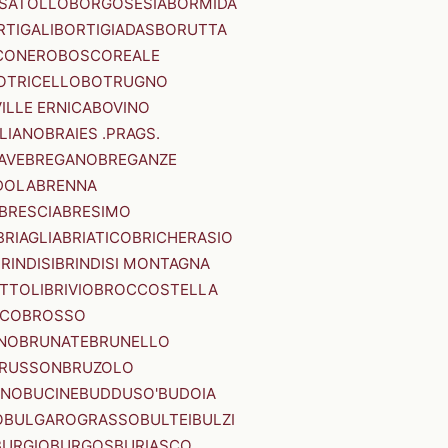
SATOLLO
BORGOSESIA
BORMIDA
RTIGALI
BORTIGIADAS
BORUTTA
CONERO
BOSCOREALE
OTRICELLO
BOTRUGNO
ILLE ERNICA
BOVINO
LIANO
BRAIES .PRAGS.
IAVE
BREGANO
BREGANZE
DOLA
BRENNA
BRESCIA
BRESIMO
BRIAGLIA
BRIATICO
BRICHERASIO
RINDISI
BRINDISI MONTAGNA
ITTOLI
BRIVIO
BROCCOSTELLA
SCO
BROSSO
NO
BRUNATE
BRUNELLO
RUSSON
BRUZOLO
INO
BUCINE
BUDDUSO'
BUDOIA
O
BULGAROGRASSO
BULTEI
BULZI
BURGIO
BURGOS
BURIASCO