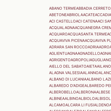
ABANO TERME
ABBADIA CERRETO
ABETONE
ABRIOLA
ACATE
ACCADI
ACI CASTELLO
ACI CATENA
ACI SA
ACQUALAGNA
ACQUANEGRA CRE
ACQUARO
ACQUASANTA TERME
A
ACQUAVIVA PICENA
ACQUAVIVA P
ADRARA SAN ROCCO
ADRIA
ADRO
AGLIENTU
AGNA
AGNADELLO
AGNA
AGRIGENTO
AGROPOLI
AGUGLIAN
AIELLO DEL SABATO
AIETA
AILANO
ALAGNA VALSESIA
ALANNO
ALANO
ALBANO DI LUCANIA
ALBANO LAZ
ALBAREDO D'ADIGE
ALBAREDO PE
ALBEROBELLO
ALBERONA
ALBESE
ALBINEA
ALBINO
ALBIOLO
ALBISOL
ALCAMO
ALCARA LI FUSI
ALDENO