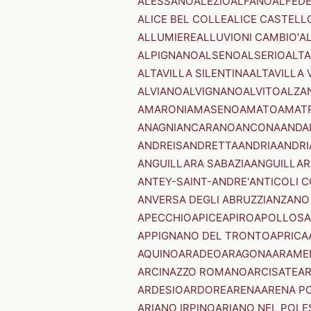
ALESSANO
ALEZIO
ALFANO
ALFED
ALICE BEL COLLE
ALICE CASTELL
ALLUMIERE
ALLUVIONI CAMBIO'
A
ALPIGNANO
ALSENO
ALSERIO
ALT
ALTAVILLA SILENTINA
ALTAVILLA 
ALVIANO
ALVIGNANO
ALVITO
ALZA
AMARONI
AMASENO
AMATO
AMAT
ANAGNI
ANCARANO
ANCONA
ANDA
ANDREIS
ANDRETTA
ANDRIA
ANDRI
ANGUILLARA SABAZIA
ANGUILLAR
ANTEY-SAINT-ANDRE'
ANTICOLI 
ANVERSA DEGLI ABRUZZI
ANZANO
APECCHIO
APICE
APIRO
APOLLOSA
APPIGNANO DEL TRONTO
APRICA
AQUINO
ARADEO
ARAGONA
ARAME
ARCINAZZO ROMANO
ARCISATE
A
ARDESIO
ARDORE
ARENA
ARENA P
ARIANO IRPINO
ARIANO NEL POLE