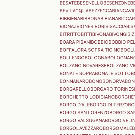
BESATE
BESENELLO
BESENZONE
B
BEVILACQUA
BEZZECCA
BIANCAVI
BIBBIENA
BIBBONA
BIBIANA
BICCAR
BIONAZ
BIONE
BIRORI
BISACCIA
BIS
BITRITTO
BITTI
BIVONA
BIVONGI
BI
BOARA PISANI
BOBBIO
BOBBIO PEL
BOFFALORA SOPRA TICINO
BOGL
BOLLENGO
BOLOGNA
BOLOGNAN
BOLZANO NOVARESE
BOLZANO VI
BONATE SOPRA
BONATE SOTTO
B
BONNANARO
BONO
BONORVA
BON
BORGARELLO
BORGARO TORINES
BORGHETTO LODIGIANO
BORGHET
BORGO D'ALE
BORGO DI TERZO
BO
BORGO SAN LORENZO
BORGO SA
BORGO VALSUGANA
BORGO VELI
BORGOLAVEZZARO
BORGOMALE