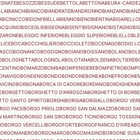
ESNATE
BESOZZO
BESSUDE
BETTOLA
BETTONA
BEURA-CARDE
LLA
BIANCHI
BIANCO
BIANDRATE
BIANDRONNO
BIANZANO
BIANZ
I
BICINICCO
BIDONI'
BIELLA
BIENNO
BIENO
BIENTINA
BIGARELLO
ACQUINO
BISCEGLIE
BISEGNA
BISENTI
BISIGNANO
BISTAGNO
BI
ZZARONE
BLEGGIO INFERIORE
BLEGGIO SUPERIORE
BLELLO
BL
LICE
BOCA
BOCCHIGLIERO
BOCCIOLETO
BOCENAGO
BODIO L
IASCO
BOGNANCO
BOGOGNO
BOIANO
BOISSANO
BOLANO
BOL
O
BOLOGNETTA
BOLOGNOLA
BOLOTANA
BOLSENA
BOLTIERE
B
CENTINO
BOMARZO
BOMBA
BOMPENSIERE
BOMPIETRO
BOMP
ONAVIGO
BONDENO
BONDO
BONDONE
BONEA
BONEFRO
BONE
VICINO
BORBONA
BORCA DI CADORE
BORDANO
BORDIGHERA
E
BORGETTO
BORGHETTO D'ARROSCIA
BORGHETTO DI BORB
TO SANTO SPIRITO
BORGHI
BORGIA
BORGIALLO
BORGIO VERE
RGO PACE
BORGO PRIOLO
BORGO SAN DALMAZZO
BORGO SA
N MARTINO
BORGO SAN SIRO
BORGO TICINO
BORGO TOSSIG
NO
BORGO VERCELLI
BORGOFORTE
BORGOFRANCO D'IVREA
BO
BORGOMANERO
BORGOMARO
BORGOMASINO
BORGONE SUSA