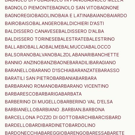
BAGNOLO PIEMONTE
BAGNOLO SAN VITO
BAGNONE
BAGNOREGIO
BAGOLINO
BAIA E LATINA
BAIANO
BAIARDO
BAIRO
BAISO
BALANGERO
BALDICHIERI D'ASTI
BALDISSERO CANAVESE
BALDISSERO D'ALBA
BALDISSERO TORINESE
BALESTRATE
BALESTRINO
BALLABIO
BALLAO
BALME
BALMUCCIA
BALOCCO
BALSORANO
BALVANO
BALZOLA
BANARI
BANCHETTE
BANNIO ANZINO
BANZI
BAONE
BARADILI
BARAGIANO
BARANELLO
BARANO D'ISCHIA
BARANZATE
BARASSO
BARATILI SAN PIETRO
BARBANIA
BARBARA
BARBARANO ROMANO
BARBARANO VICENTINO
BARBARESCO
BARBARIGA
BARBATA
BARBERINO DI MUGELLO
BARBERINO VAL D'ELSA
BARBIANELLO
BARBIANO .BARBIAN.
BARBONA
BARCELLONA POZZO DI GOTTO
BARCHI
BARCIS
BARD
BARDELLO
BARDI
BARDINETO
BARDOLINO
BARDONECCHIA
BAREGGIO
BARENGO
BARESSA
BARETE