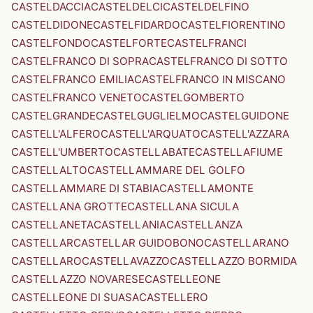
CASTELDACCIA
CASTELDELCI
CASTELDELFINO
CASTELDIDONE
CASTELFIDARDO
CASTELFIORENTINO
CASTELFONDO
CASTELFORTE
CASTELFRANCI
CASTELFRANCO DI SOPRA
CASTELFRANCO DI SOTTO
CASTELFRANCO EMILIA
CASTELFRANCO IN MISCANO
CASTELFRANCO VENETO
CASTELGOMBERTO
CASTELGRANDE
CASTELGUGLIELMO
CASTELGUIDONE
CASTELL'ALFERO
CASTELL'ARQUATO
CASTELL'AZZARA
CASTELL'UMBERTO
CASTELLABATE
CASTELLAFIUME
CASTELLALTO
CASTELLAMMARE DEL GOLFO
CASTELLAMMARE DI STABIA
CASTELLAMONTE
CASTELLANA GROTTE
CASTELLANA SICULA
CASTELLANETA
CASTELLANIA
CASTELLANZA
CASTELLAR
CASTELLAR GUIDOBONO
CASTELLARANO
CASTELLARO
CASTELLAVAZZO
CASTELLAZZO BORMIDA
CASTELLAZZO NOVARESE
CASTELLEONE
CASTELLEONE DI SUASA
CASTELLERO