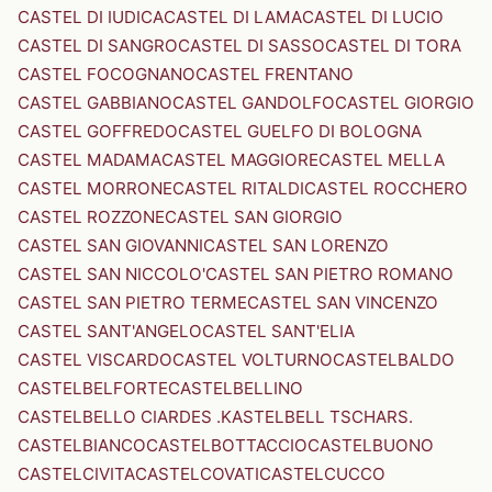
CASTEL DI IUDICA
CASTEL DI LAMA
CASTEL DI LUCIO
CASTEL DI SANGRO
CASTEL DI SASSO
CASTEL DI TORA
CASTEL FOCOGNANO
CASTEL FRENTANO
CASTEL GABBIANO
CASTEL GANDOLFO
CASTEL GIORGIO
CASTEL GOFFREDO
CASTEL GUELFO DI BOLOGNA
CASTEL MADAMA
CASTEL MAGGIORE
CASTEL MELLA
CASTEL MORRONE
CASTEL RITALDI
CASTEL ROCCHERO
CASTEL ROZZONE
CASTEL SAN GIORGIO
CASTEL SAN GIOVANNI
CASTEL SAN LORENZO
CASTEL SAN NICCOLO'
CASTEL SAN PIETRO ROMANO
CASTEL SAN PIETRO TERME
CASTEL SAN VINCENZO
CASTEL SANT'ANGELO
CASTEL SANT'ELIA
CASTEL VISCARDO
CASTEL VOLTURNO
CASTELBALDO
CASTELBELFORTE
CASTELBELLINO
CASTELBELLO CIARDES .KASTELBELL TSCHARS.
CASTELBIANCO
CASTELBOTTACCIO
CASTELBUONO
CASTELCIVITA
CASTELCOVATI
CASTELCUCCO