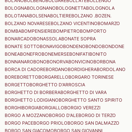
BOLANO
BOLBENO
BOLGARE
BOLLATE
BOLLENGO
BOLOGNA
BOLOGNANO
BOLOGNETTA
BOLOGNOLA
BOLOTANA
BOLSENA
BOLTIERE
BOLZANO .BOZEN.
BOLZANO NOVARESE
BOLZANO VICENTINO
BOMARZO
BOMBA
BOMPENSIERE
BOMPIETRO
BOMPORTO
BONARCADO
BONASSOLA
BONATE SOPRA
BONATE SOTTO
BONAVIGO
BONDENO
BONDO
BONDONE
BONEA
BONEFRO
BONEMERSE
BONIFATI
BONITO
BONNANARO
BONO
BONORVA
BONVICINO
BORBONA
BORCA DI CADORE
BORDANO
BORDIGHERA
BORDOLANO
BORE
BORETTO
BORGARELLO
BORGARO TORINESE
BORGETTO
BORGHETTO D'ARROSCIA
BORGHETTO DI BORBERA
BORGHETTO DI VARA
BORGHETTO LODIGIANO
BORGHETTO SANTO SPIRITO
BORGHI
BORGIA
BORGIALLO
BORGIO VEREZZI
BORGO A MOZZANO
BORGO D'ALE
BORGO DI TERZO
BORGO PACE
BORGO PRIOLO
BORGO SAN DALMAZZO
BORGO SAN GIACOMO
BORGO SAN GIOVANNI