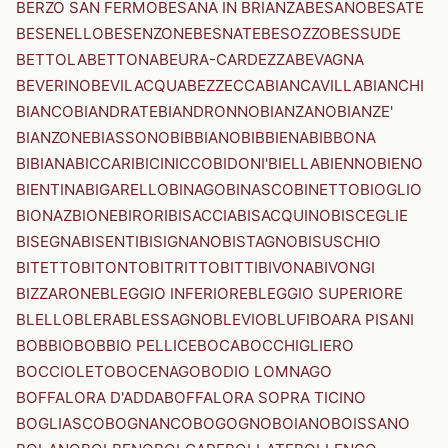
BERZO SAN FERMO
BESANA IN BRIANZA
BESANO
BESATE
BESENELLO
BESENZONE
BESNATE
BESOZZO
BESSUDE
BETTOLA
BETTONA
BEURA-CARDEZZA
BEVAGNA
BEVERINO
BEVILACQUA
BEZZECCA
BIANCAVILLA
BIANCHI
BIANCO
BIANDRATE
BIANDRONNO
BIANZANO
BIANZE'
BIANZONE
BIASSONO
BIBBIANO
BIBBIENA
BIBBONA
BIBIANA
BICCARI
BICINICCO
BIDONI'
BIELLA
BIENNO
BIENO
BIENTINA
BIGARELLO
BINAGO
BINASCO
BINETTO
BIOGLIO
BIONAZ
BIONE
BIRORI
BISACCIA
BISACQUINO
BISCEGLIE
BISEGNA
BISENTI
BISIGNANO
BISTAGNO
BISUSCHIO
BITETTO
BITONTO
BITRITTO
BITTI
BIVONA
BIVONGI
BIZZARONE
BLEGGIO INFERIORE
BLEGGIO SUPERIORE
BLELLO
BLERA
BLESSAGNO
BLEVIO
BLUFI
BOARA PISANI
BOBBIO
BOBBIO PELLICE
BOCA
BOCCHIGLIERO
BOCCIOLETO
BOCENAGO
BODIO LOMNAGO
BOFFALORA D'ADDA
BOFFALORA SOPRA TICINO
BOGLIASCO
BOGNANCO
BOGOGNO
BOIANO
BOISSANO