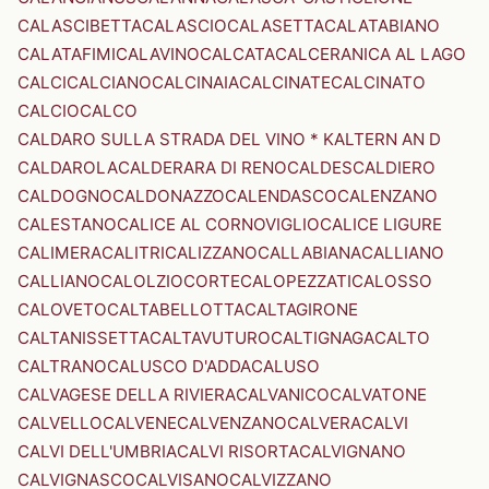
CALASCIBETTA
CALASCIO
CALASETTA
CALATABIANO
CALATAFIMI
CALAVINO
CALCATA
CALCERANICA AL LAGO
CALCI
CALCIANO
CALCINAIA
CALCINATE
CALCINATO
CALCIO
CALCO
CALDARO SULLA STRADA DEL VINO * KALTERN AN D
CALDAROLA
CALDERARA DI RENO
CALDES
CALDIERO
CALDOGNO
CALDONAZZO
CALENDASCO
CALENZANO
CALESTANO
CALICE AL CORNOVIGLIO
CALICE LIGURE
CALIMERA
CALITRI
CALIZZANO
CALLABIANA
CALLIANO
CALLIANO
CALOLZIOCORTE
CALOPEZZATI
CALOSSO
CALOVETO
CALTABELLOTTA
CALTAGIRONE
CALTANISSETTA
CALTAVUTURO
CALTIGNAGA
CALTO
CALTRANO
CALUSCO D'ADDA
CALUSO
CALVAGESE DELLA RIVIERA
CALVANICO
CALVATONE
CALVELLO
CALVENE
CALVENZANO
CALVERA
CALVI
CALVI DELL'UMBRIA
CALVI RISORTA
CALVIGNANO
CALVIGNASCO
CALVISANO
CALVIZZANO