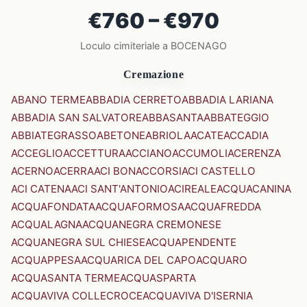
€760 – €970
Loculo cimiteriale a BOCENAGO
Cremazione
ABANO TERME
ABBADIA CERRETO
ABBADIA LARIANA
ABBADIA SAN SALVATORE
ABBASANTA
ABBATEGGIO
ABBIATEGRASSO
ABETONE
ABRIOLA
ACATE
ACCADIA
ACCEGLIO
ACCETTURA
ACCIANO
ACCUMOLI
ACERENZA
ACERNO
ACERRA
ACI BONACCORSI
ACI CASTELLO
ACI CATENA
ACI SANT'ANTONIO
ACIREALE
ACQUACANINA
ACQUAFONDATA
ACQUAFORMOSA
ACQUAFREDDA
ACQUALAGNA
ACQUANEGRA CREMONESE
ACQUANEGRA SUL CHIESE
ACQUAPENDENTE
ACQUAPPESA
ACQUARICA DEL CAPO
ACQUARO
ACQUASANTA TERME
ACQUASPARTA
ACQUAVIVA COLLECROCE
ACQUAVIVA D'ISERNIA