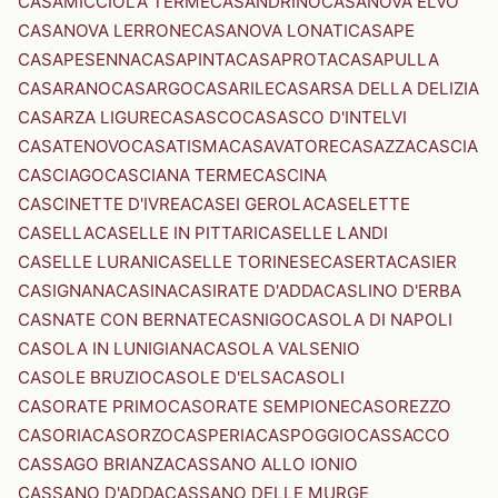
CASAMICCIOLA TERME
CASANDRINO
CASANOVA ELVO
CASANOVA LERRONE
CASANOVA LONATI
CASAPE
CASAPESENNA
CASAPINTA
CASAPROTA
CASAPULLA
CASARANO
CASARGO
CASARILE
CASARSA DELLA DELIZIA
CASARZA LIGURE
CASASCO
CASASCO D'INTELVI
CASATENOVO
CASATISMA
CASAVATORE
CASAZZA
CASCIA
CASCIAGO
CASCIANA TERME
CASCINA
CASCINETTE D'IVREA
CASEI GEROLA
CASELETTE
CASELLA
CASELLE IN PITTARI
CASELLE LANDI
CASELLE LURANI
CASELLE TORINESE
CASERTA
CASIER
CASIGNANA
CASINA
CASIRATE D'ADDA
CASLINO D'ERBA
CASNATE CON BERNATE
CASNIGO
CASOLA DI NAPOLI
CASOLA IN LUNIGIANA
CASOLA VALSENIO
CASOLE BRUZIO
CASOLE D'ELSA
CASOLI
CASORATE PRIMO
CASORATE SEMPIONE
CASOREZZO
CASORIA
CASORZO
CASPERIA
CASPOGGIO
CASSACCO
CASSAGO BRIANZA
CASSANO ALLO IONIO
CASSANO D'ADDA
CASSANO DELLE MURGE