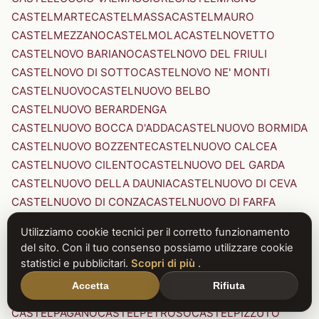
CASTELMARTE
CASTELMASSA
CASTELMAURO
CASTELMEZZANO
CASTELMOLA
CASTELNOVETTO
CASTELNOVO BARIANO
CASTELNOVO DEL FRIULI
CASTELNOVO DI SOTTO
CASTELNOVO NE' MONTI
CASTELNUOVO
CASTELNUOVO BELBO
CASTELNUOVO BERARDENGA
CASTELNUOVO BOCCA D'ADDA
CASTELNUOVO BORMIDA
CASTELNUOVO BOZZENTE
CASTELNUOVO CALCEA
CASTELNUOVO CILENTO
CASTELNUOVO DEL GARDA
CASTELNUOVO DELLA DAUNIA
CASTELNUOVO DI CEVA
CASTELNUOVO DI CONZA
CASTELNUOVO DI FARFA
CASTELNUOVO DI GARFAGNANA
Utilizziamo cookie tecnici per il corretto funzionamento
CASTELNUOVO DI PORTO
CASTELNUOVO DON BOSCO
del sito. Con il tuo consenso possiamo utilizzare cookie
CASTELNUOVO MAGRA
CASTELNUOVO NIGRA
statistici e pubblicitari.
Scopri di più
.
CASTELNUOVO PARANO
CASTELNUOVO RANGONE
Accetta
Rifiuta
CASTELNUOVO SCRIVIA
CASTELNUOVO VAL DI CECINA
CASTELPAGANO
CASTELPETROSO
CASTELPIZZUTO