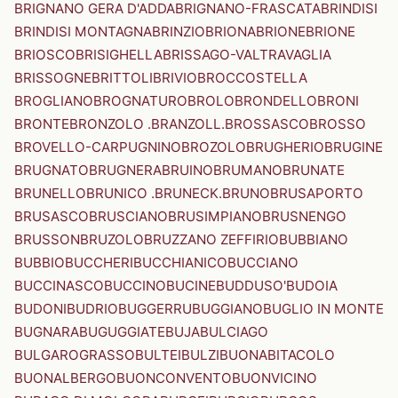
BRIGNANO GERA D'ADDA
BRIGNANO-FRASCATA
BRINDISI
BRINDISI MONTAGNA
BRINZIO
BRIONA
BRIONE
BRIONE
BRIOSCO
BRISIGHELLA
BRISSAGO-VALTRAVAGLIA
BRISSOGNE
BRITTOLI
BRIVIO
BROCCOSTELLA
BROGLIANO
BROGNATURO
BROLO
BRONDELLO
BRONI
BRONTE
BRONZOLO .BRANZOLL.
BROSSASCO
BROSSO
BROVELLO-CARPUGNINO
BROZOLO
BRUGHERIO
BRUGINE
BRUGNATO
BRUGNERA
BRUINO
BRUMANO
BRUNATE
BRUNELLO
BRUNICO .BRUNECK.
BRUNO
BRUSAPORTO
BRUSASCO
BRUSCIANO
BRUSIMPIANO
BRUSNENGO
BRUSSON
BRUZOLO
BRUZZANO ZEFFIRIO
BUBBIANO
BUBBIO
BUCCHERI
BUCCHIANICO
BUCCIANO
BUCCINASCO
BUCCINO
BUCINE
BUDDUSO'
BUDOIA
BUDONI
BUDRIO
BUGGERRU
BUGGIANO
BUGLIO IN MONTE
BUGNARA
BUGUGGIATE
BUJA
BULCIAGO
BULGAROGRASSO
BULTEI
BULZI
BUONABITACOLO
BUONALBERGO
BUONCONVENTO
BUONVICINO