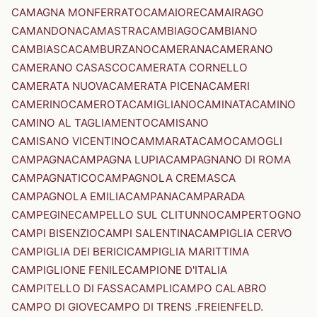
CAMAGNA MONFERRATO
CAMAIORE
CAMAIRAGO
CAMANDONA
CAMASTRA
CAMBIAGO
CAMBIANO
CAMBIASCA
CAMBURZANO
CAMERANA
CAMERANO
CAMERANO CASASCO
CAMERATA CORNELLO
CAMERATA NUOVA
CAMERATA PICENA
CAMERI
CAMERINO
CAMEROTA
CAMIGLIANO
CAMINATA
CAMINO
CAMINO AL TAGLIAMENTO
CAMISANO
CAMISANO VICENTINO
CAMMARATA
CAMO
CAMOGLI
CAMPAGNA
CAMPAGNA LUPIA
CAMPAGNANO DI ROMA
CAMPAGNATICO
CAMPAGNOLA CREMASCA
CAMPAGNOLA EMILIA
CAMPANA
CAMPARADA
CAMPEGINE
CAMPELLO SUL CLITUNNO
CAMPERTOGNO
CAMPI BISENZIO
CAMPI SALENTINA
CAMPIGLIA CERVO
CAMPIGLIA DEI BERICI
CAMPIGLIA MARITTIMA
CAMPIGLIONE FENILE
CAMPIONE D'ITALIA
CAMPITELLO DI FASSA
CAMPLI
CAMPO CALABRO
CAMPO DI GIOVE
CAMPO DI TRENS .FREIENFELD.