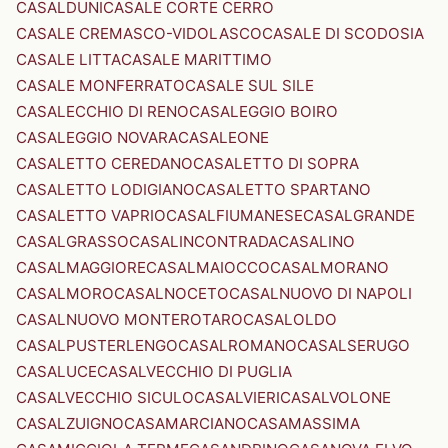
CASALDUNI
CASALE CORTE CERRO
CASALE CREMASCO-VIDOLASCO
CASALE DI SCODOSIA
CASALE LITTA
CASALE MARITTIMO
CASALE MONFERRATO
CASALE SUL SILE
CASALECCHIO DI RENO
CASALEGGIO BOIRO
CASALEGGIO NOVARA
CASALEONE
CASALETTO CEREDANO
CASALETTO DI SOPRA
CASALETTO LODIGIANO
CASALETTO SPARTANO
CASALETTO VAPRIO
CASALFIUMANESE
CASALGRANDE
CASALGRASSO
CASALINCONTRADA
CASALINO
CASALMAGGIORE
CASALMAIOCCO
CASALMORANO
CASALMORO
CASALNOCETO
CASALNUOVO DI NAPOLI
CASALNUOVO MONTEROTARO
CASALOLDO
CASALPUSTERLENGO
CASALROMANO
CASALSERUGO
CASALUCE
CASALVECCHIO DI PUGLIA
CASALVECCHIO SICULO
CASALVIERI
CASALVOLONE
CASALZUIGNO
CASAMARCIANO
CASAMASSIMA