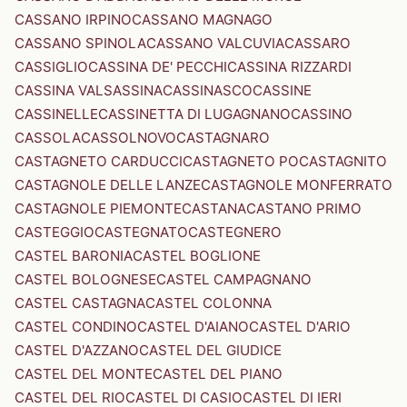
CASSANO IRPINO
CASSANO MAGNAGO
CASSANO SPINOLA
CASSANO VALCUVIA
CASSARO
CASSIGLIO
CASSINA DE' PECCHI
CASSINA RIZZARDI
CASSINA VALSASSINA
CASSINASCO
CASSINE
CASSINELLE
CASSINETTA DI LUGAGNANO
CASSINO
CASSOLA
CASSOLNOVO
CASTAGNARO
CASTAGNETO CARDUCCI
CASTAGNETO PO
CASTAGNITO
CASTAGNOLE DELLE LANZE
CASTAGNOLE MONFERRATO
CASTAGNOLE PIEMONTE
CASTANA
CASTANO PRIMO
CASTEGGIO
CASTEGNATO
CASTEGNERO
CASTEL BARONIA
CASTEL BOGLIONE
CASTEL BOLOGNESE
CASTEL CAMPAGNANO
CASTEL CASTAGNA
CASTEL COLONNA
CASTEL CONDINO
CASTEL D'AIANO
CASTEL D'ARIO
CASTEL D'AZZANO
CASTEL DEL GIUDICE
CASTEL DEL MONTE
CASTEL DEL PIANO
CASTEL DEL RIO
CASTEL DI CASIO
CASTEL DI IERI