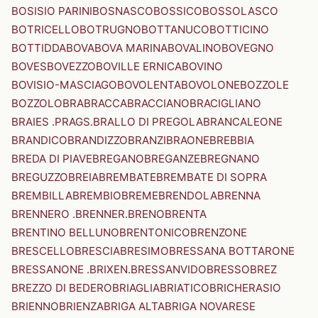
BOSISIO PARINI
BOSNASCO
BOSSICO
BOSSOLASCO
BOTRICELLO
BOTRUGNO
BOTTANUCO
BOTTICINO
BOTTIDDA
BOVA
BOVA MARINA
BOVALINO
BOVEGNO
BOVES
BOVEZZO
BOVILLE ERNICA
BOVINO
BOVISIO-MASCIAGO
BOVOLENTA
BOVOLONE
BOZZOLE
BOZZOLO
BRA
BRACCA
BRACCIANO
BRACIGLIANO
BRAIES .PRAGS.
BRALLO DI PREGOLA
BRANCALEONE
BRANDICO
BRANDIZZO
BRANZI
BRAONE
BREBBIA
BREDA DI PIAVE
BREGANO
BREGANZE
BREGNANO
BREGUZZO
BREIA
BREMBATE
BREMBATE DI SOPRA
BREMBILLA
BREMBIO
BREME
BRENDOLA
BRENNA
BRENNERO .BRENNER.
BRENO
BRENTA
BRENTINO BELLUNO
BRENTONICO
BRENZONE
BRESCELLO
BRESCIA
BRESIMO
BRESSANA BOTTARONE
BRESSANONE .BRIXEN.
BRESSANVIDO
BRESSO
BREZ
BREZZO DI BEDERO
BRIAGLIA
BRIATICO
BRICHERASIO
BRIENNO
BRIENZA
BRIGA ALTA
BRIGA NOVARESE