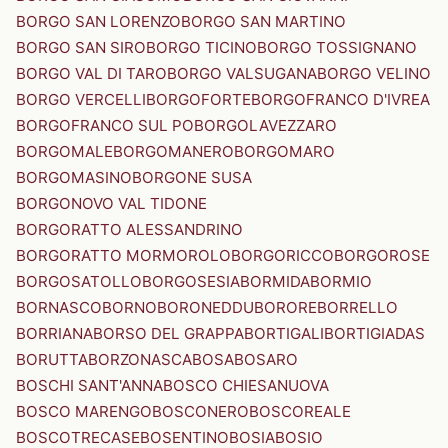
BORGO SAN LORENZO
BORGO SAN MARTINO
BORGO SAN SIRO
BORGO TICINO
BORGO TOSSIGNANO
BORGO VAL DI TARO
BORGO VALSUGANA
BORGO VELINO
BORGO VERCELLI
BORGOFORTE
BORGOFRANCO D'IVREA
BORGOFRANCO SUL PO
BORGOLAVEZZARO
BORGOMALE
BORGOMANERO
BORGOMARO
BORGOMASINO
BORGONE SUSA
BORGONOVO VAL TIDONE
BORGORATTO ALESSANDRINO
BORGORATTO MORMOROLO
BORGORICCO
BORGOROSE
BORGOSATOLLO
BORGOSESIA
BORMIDA
BORMIO
BORNASCO
BORNO
BORONEDDU
BORORE
BORRELLO
BORRIANA
BORSO DEL GRAPPA
BORTIGALI
BORTIGIADAS
BORUTTA
BORZONASCA
BOSA
BOSARO
BOSCHI SANT'ANNA
BOSCO CHIESANUOVA
BOSCO MARENGO
BOSCONERO
BOSCOREALE
BOSCOTRECASE
BOSENTINO
BOSIA
BOSIO