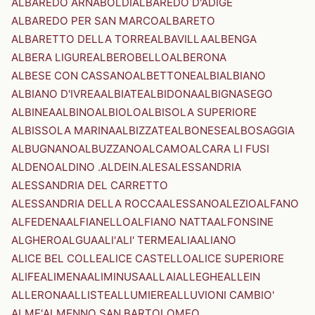
ALBAREDO ARNABOLDI
ALBAREDO D'ADIGE
ALBAREDO PER SAN MARCO
ALBARETO
ALBARETTO DELLA TORRE
ALBAVILLA
ALBENGA
ALBERA LIGURE
ALBEROBELLO
ALBERONA
ALBESE CON CASSANO
ALBETTONE
ALBI
ALBIANO
ALBIANO D'IVREA
ALBIATE
ALBIDONA
ALBIGNASEGO
ALBINEA
ALBINO
ALBIOLO
ALBISOLA SUPERIORE
ALBISSOLA MARINA
ALBIZZATE
ALBONESE
ALBOSAGGIA
ALBUGNANO
ALBUZZANO
ALCAMO
ALCARA LI FUSI
ALDENO
ALDINO .ALDEIN.
ALES
ALESSANDRIA
ALESSANDRIA DEL CARRETTO
ALESSANDRIA DELLA ROCCA
ALESSANO
ALEZIO
ALFANO
ALFEDENA
ALFIANELLO
ALFIANO NATTA
ALFONSINE
ALGHERO
ALGUA
ALI'
ALI' TERME
ALIA
ALIANO
ALICE BEL COLLE
ALICE CASTELLO
ALICE SUPERIORE
ALIFE
ALIMENA
ALIMINUSA
ALLAI
ALLEGHE
ALLEIN
ALLERONA
ALLISTE
ALLUMIERE
ALLUVIONI CAMBIO'
ALME'
ALMENNO SAN BARTOLOMEO