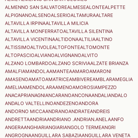
ALMENNO SAN SALVATORE
ALMESE
ALONTE
ALPETTE
ALPIGNANO
ALSENO
ALSERIO
ALTAMURA
ALTARE
ALTAVILLA IRPINA
ALTAVILLA MILICIA
ALTAVILLA MONFERRATO
ALTAVILLA SILENTINA
ALTAVILLA VICENTINA
ALTIDONA
ALTILIA
ALTINO
ALTISSIMO
ALTIVOLE
ALTOFONTE
ALTOMONTE
ALTOPASCIO
ALVIANO
ALVIGNANO
ALVITO
ALZANO LOMBARDO
ALZANO SCRIVIA
ALZATE BRIANZA
AMALFI
AMANDOLA
AMANTEA
AMARO
AMARONI
AMASENO
AMATO
AMATRICE
AMBIVERE
AMBLAR
AMEGLIA
AMELIA
AMENDOLARA
AMENO
AMOROSI
AMPEZZO
ANACAPRI
ANAGNI
ANCARANO
ANCONA
ANDALI
ANDALO
ANDALO VALTELLINO
ANDEZENO
ANDORA
ANDORNO MICCA
ANDRANO
ANDRATE
ANDREIS
ANDRETTA
ANDRIA
ANDRIANO .ANDRIAN.
ANELA
ANFO
ANGERA
ANGHIARI
ANGIARI
ANGOLO TERME
ANGRI
ANGROGNA
ANGUILLARA SABAZIA
ANGUILLARA VENETA