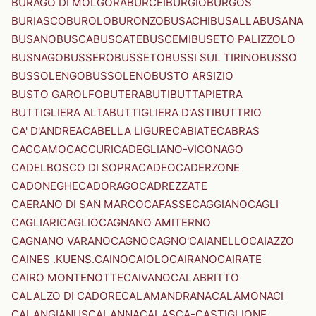
BURAGO DI MOLGORA
BURCEI
BURGIO
BURGOS
BURIASCO
BUROLO
BURONZO
BUSACHI
BUSALLA
BUSANA
BUSANO
BUSCA
BUSCATE
BUSCEMI
BUSETO PALIZZOLO
BUSNAGO
BUSSERO
BUSSETO
BUSSI SUL TIRINO
BUSSO
BUSSOLENGO
BUSSOLENO
BUSTO ARSIZIO
BUSTO GAROLFO
BUTERA
BUTI
BUTTAPIETRA
BUTTIGLIERA ALTA
BUTTIGLIERA D'ASTI
BUTTRIO
CA' D'ANDREA
CABELLA LIGURE
CABIATE
CABRAS
CACCAMO
CACCURI
CADEGLIANO-VICONAGO
CADELBOSCO DI SOPRA
CADEO
CADERZONE
CADONEGHE
CADORAGO
CADREZZATE
CAERANO DI SAN MARCO
CAFASSE
CAGGIANO
CAGLI
CAGLIARI
CAGLIO
CAGNANO AMITERNO
CAGNANO VARANO
CAGNO
CAGNO'
CAIANELLO
CAIAZZO
CAINES .KUENS.
CAINO
CAIOLO
CAIRANO
CAIRATE
CAIRO MONTENOTTE
CAIVANO
CALABRITTO
CALALZO DI CADORE
CALAMANDRANA
CALAMONACI
CALANGIANUS
CALANNA
CALASCA-CASTIGLIONE