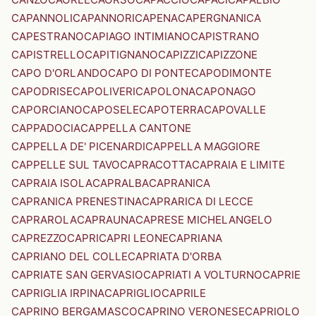
CAPANNOLI
CAPANNORI
CAPENA
CAPERGNANICA
CAPESTRANO
CAPIAGO INTIMIANO
CAPISTRANO
CAPISTRELLO
CAPITIGNANO
CAPIZZI
CAPIZZONE
CAPO D'ORLANDO
CAPO DI PONTE
CAPODIMONTE
CAPODRISE
CAPOLIVERI
CAPOLONA
CAPONAGO
CAPORCIANO
CAPOSELE
CAPOTERRA
CAPOVALLE
CAPPADOCIA
CAPPELLA CANTONE
CAPPELLA DE' PICENARDI
CAPPELLA MAGGIORE
CAPPELLE SUL TAVO
CAPRACOTTA
CAPRAIA E LIMITE
CAPRAIA ISOLA
CAPRALBA
CAPRANICA
CAPRANICA PRENESTINA
CAPRARICA DI LECCE
CAPRAROLA
CAPRAUNA
CAPRESE MICHELANGELO
CAPREZZO
CAPRI
CAPRI LEONE
CAPRIANA
CAPRIANO DEL COLLE
CAPRIATA D'ORBA
CAPRIATE SAN GERVASIO
CAPRIATI A VOLTURNO
CAPRIE
CAPRIGLIA IRPINA
CAPRIGLIO
CAPRILE
CAPRINO BERGAMASCO
CAPRINO VERONESE
CAPRIOLO