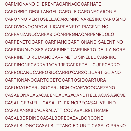
CARMIGNANO DI BRENTA
CARNAGO
CARNATE
CAROBBIO DEGLI ANGELI
CAROLEI
CARONA
CARONIA
CARONNO PERTUSELLA
CARONNO VARESINO
CAROSINO
CAROVIGNO
CAROVILLI
CARPANETO PIACENTINO
CARPANZANO
CARPASIO
CARPEGNA
CARPENEDOLO
CARPENETO
CARPI
CARPIANO
CARPIGNANO SALENTINO
CARPIGNANO SESIA
CARPINETI
CARPINETO DELLA NORA
CARPINETO ROMANO
CARPINETO SINELLO
CARPINO
CARPINONE
CARRARA
CARRE'
CARREGA LIGURE
CARRO
CARRODANO
CARROSIO
CARRU'
CARSOLI
CARTIGLIANO
CARTIGNANO
CARTOCETO
CARTOSIO
CARTURA
CARUGATE
CARUGO
CARUNCHIO
CARVICO
CARZANO
CASABONA
CASACALENDA
CASACANDITELLA
CASAGIOVE
CASAL CERMELLI
CASAL DI PRINCIPE
CASAL VELINO
CASALANGUIDA
CASALATTICO
CASALBELTRAME
CASALBORDINO
CASALBORE
CASALBORGONE
CASALBUONO
CASALBUTTANO ED UNITI
CASALCIPRANO