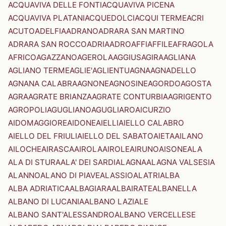
ACQUAVIVA DELLE FONTI
ACQUAVIVA PICENA
ACQUAVIVA PLATANI
ACQUEDOLCI
ACQUI TERME
ACRI
ACUTO
ADELFIA
ADRANO
ADRARA SAN MARTINO
ADRARA SAN ROCCO
ADRIA
ADRO
AFFI
AFFILE
AFRAGOLA
AFRICO
AGAZZANO
AGEROLA
AGGIUS
AGIRA
AGLIANA
AGLIANO TERME
AGLIE'
AGLIENTU
AGNA
AGNADELLO
AGNANA CALABRA
AGNONE
AGNOSINE
AGORDO
AGOSTA
AGRA
AGRATE BRIANZA
AGRATE CONTURBIA
AGRIGENTO
AGROPOLI
AGUGLIANO
AGUGLIARO
AICURZIO
AIDOMAGGIORE
AIDONE
AIELLI
AIELLO CALABRO
AIELLO DEL FRIULI
AIELLO DEL SABATO
AIETA
AILANO
AILOCHE
AIRASCA
AIROLA
AIROLE
AIRUNO
AISONE
ALA
ALA DI STURA
ALA' DEI SARDI
ALAGNA
ALAGNA VALSESIA
ALANNO
ALANO DI PIAVE
ALASSIO
ALATRI
ALBA
ALBA ADRIATICA
ALBAGIARA
ALBAIRATE
ALBANELLA
ALBANO DI LUCANIA
ALBANO LAZIALE
ALBANO SANT'ALESSANDRO
ALBANO VERCELLESE