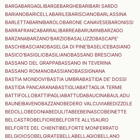
BARGA
BARGAGLI
BARGE
BARGHE
BARI
BARI SARDO
BARIANO
BARICELLA
BARILE
BARISCIANO
BARLASSINA
BARLETTA
BARNI
BAROLO
BARONE CANAVESE
BARONISSI
BARRAFRANCA
BARRALI
BARREA
BARUMINI
BARZAGO
BARZANA
BARZANO'
BARZIO
BASALUZZO
BASCAPE'
BASCHI
BASCIANO
BASELGA DI PINE'
BASELICE
BASIANO
BASICO'
BASIGLIO
BASILIANO
BASSANO BRESCIANO
BASSANO DEL GRAPPA
BASSANO IN TEVERINA
BASSANO ROMANO
BASSIANO
BASSIGNANA
BASTIA MONDOVI'
BASTIA UMBRA
BASTIDA DE' DOSSI
BASTIDA PANCARANA
BASTIGLIA
BATTAGLIA TERME
BATTIFOLLO
BATTIPAGLIA
BATTUDA
BAUCINA
BAULADU
BAUNEI
BAVENO
BAZZANO
BEDERO VALCUVIA
BEDIZZOLE
BEDOLLO
BEDONIA
BEDULITA
BEE
BEINASCO
BEINETTE
BELCASTRO
BELFIORE
BELFORTE ALL'ISAURO
BELFORTE DEL CHIENTI
BELFORTE MONFERRATO
BELGIOIOSO
BELGIRATE
BELLA
BELLAGIO
BELLANO