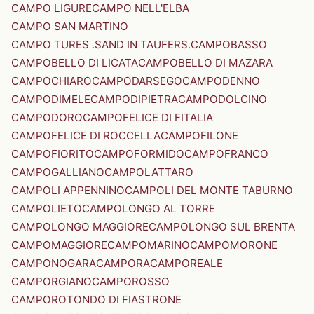
CAMPO LIGURE
CAMPO NELL'ELBA
CAMPO SAN MARTINO
CAMPO TURES .SAND IN TAUFERS.
CAMPOBASSO
CAMPOBELLO DI LICATA
CAMPOBELLO DI MAZARA
CAMPOCHIARO
CAMPODARSEGO
CAMPODENNO
CAMPODIMELE
CAMPODIPIETRA
CAMPODOLCINO
CAMPODORO
CAMPOFELICE DI FITALIA
CAMPOFELICE DI ROCCELLA
CAMPOFILONE
CAMPOFIORITO
CAMPOFORMIDO
CAMPOFRANCO
CAMPOGALLIANO
CAMPOLATTARO
CAMPOLI APPENNINO
CAMPOLI DEL MONTE TABURNO
CAMPOLIETO
CAMPOLONGO AL TORRE
CAMPOLONGO MAGGIORE
CAMPOLONGO SUL BRENTA
CAMPOMAGGIORE
CAMPOMARINO
CAMPOMORONE
CAMPONOGARA
CAMPORA
CAMPOREALE
CAMPORGIANO
CAMPOROSSO
CAMPOROTONDO DI FIASTRONE