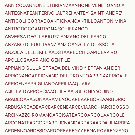
ANNICCO
ANNONE DI BRIANZA
ANNONE VENETO
ANOIA
ANTEGNATE
ANTERIVO .ALTREI.
ANTEY-SAINT-ANDRE'
ANTICOLI CORRADO
ANTIGNANO
ANTILLO
ANTONIMINA
ANTRODOCO
ANTRONA SCHIERANCO
ANVERSA DEGLI ABRUZZI
ANZANO DEL PARCO
ANZANO DI PUGLIA
ANZI
ANZIO
ANZOLA D'OSSOLA
ANZOLA DELL'EMILIA
AOSTA
APECCHIO
APICE
APIRO
APOLLOSA
APPIANO GENTILE
APPIANO SULLA STRADA DEL VINO * EPPAN AN DER
APPIGNANO
APPIGNANO DEL TRONTO
APRICA
APRICALE
APRICENA
APRIGLIANO
APRILIA
AQUARA
AQUILA D'ARROSCIA
AQUILEIA
AQUILONIA
AQUINO
ARADEO
ARAGONA
ARAMENGO
ARBA
ARBOREA
ARBORIO
ARBUS
ARCADE
ARCE
ARCENE
ARCEVIA
ARCHI
ARCIDOSSO
ARCINAZZO ROMANO
ARCISATE
ARCO
ARCOLA
ARCOLE
ARCONATE
ARCORE
ARCUGNANO
ARDARA
ARDAULI
ARDEA
ARDENNO
ARDESIO
ARDORE
ARENA
ARENA PO
ARENZANO