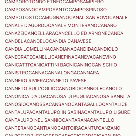
CAMPOROTONDO ETNEO
CAMPOSAMPIERO
CAMPOSANO
CAMPOSANTO
CAMPOSPINOSO
CAMPOTOSTO
CAMUGNANO
CANAL SAN BOVO
CANALE
CANALE D'AGORDO
CANALE MONTERANO
CANARO
CANAZEI
CANCELLARA
CANCELLO ED ARNONE
CANDA
CANDELA
CANDELO
CANDIA CANAVESE
CANDIA LOMELLINA
CANDIANA
CANDIDA
CANDIOLO
CANEGRATE
CANELLI
CANEPINA
CANEVA
CANEVINO
CANICATTI'
CANICATTINI BAGNI
CANINO
CANISCHIO
CANISTRO
CANNA
CANNALONGA
CANNARA
CANNERO RIVIERA
CANNETO PAVESE
CANNETO SULL'OGLIO
CANNOBIO
CANNOLE
CANOLO
CANONICA D'ADDA
CANOSA DI PUGLIA
CANOSA SANNITA
CANOSIO
CANOSSA
CANSANO
CANTAGALLO
CANTALICE
CANTALUPA
CANTALUPO IN SABINA
CANTALUPO LIGURE
CANTALUPO NEL SANNIO
CANTARANA
CANTELLO
CANTERANO
CANTIANO
CANTOIRA
CANTU'
CANZANO
CANZO
CAORLE
CAORSO
CAPACCIO
CAPACI
CAPALBIO