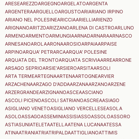
ARESE
AREZZO
ARGEGNO
ARGELATO
ARGENTA
ARGENTERA
ARGUELLO
ARGUSTO
ARI
ARIANO IRPINO
ARIANO NEL POLESINE
ARICCIA
ARIELLI
ARIENZO
ARIGNANO
ARITZO
ARIZZANO
ARLENA DI CASTRO
ARLUNO
ARMENO
ARMENTO
ARMUNGIA
ARNAD
ARNARA
ARNASCO
ARNESANO
AROLA
ARONA
AROSIO
ARPAIA
ARPAISE
ARPINO
ARQUA' PETRARCA
ARQUA' POLESINE
ARQUATA DEL TRONTO
ARQUATA SCRIVIA
ARRE
ARRONE
ARSAGO SEPRIO
ARSIE'
ARSIERO
ARSITA
ARSOLI
ARTA TERME
ARTEGNA
ARTENA
ARTOGNE
ARVIER
ARZACHENA
ARZAGO D'ADDA
ARZANA
ARZANO
ARZENE
ARZERGRANDE
ARZIGNANO
ASCEA
ASCIANO
ASCOLI PICENO
ASCOLI SATRIANO
ASCREA
ASIAGO
ASIGLIANO VENETO
ASIGLIANO VERCELLESE
ASOLA
ASOLO
ASSAGO
ASSEMINI
ASSISI
ASSO
ASSOLO
ASSORO
ASTI
ASUNI
ATELETA
ATELLA
ATENA LUCANA
ATESSA
ATINA
ATRANI
ATRI
ATRIPALDA
ATTIGLIANO
ATTIMIS