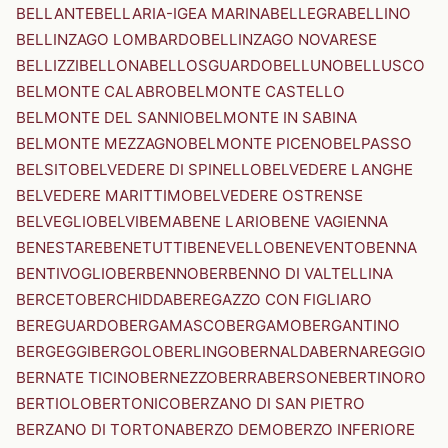
BELLANTE
BELLARIA-IGEA MARINA
BELLEGRA
BELLINO
BELLINZAGO LOMBARDO
BELLINZAGO NOVARESE
BELLIZZI
BELLONA
BELLOSGUARDO
BELLUNO
BELLUSCO
BELMONTE CALABRO
BELMONTE CASTELLO
BELMONTE DEL SANNIO
BELMONTE IN SABINA
BELMONTE MEZZAGNO
BELMONTE PICENO
BELPASSO
BELSITO
BELVEDERE DI SPINELLO
BELVEDERE LANGHE
BELVEDERE MARITTIMO
BELVEDERE OSTRENSE
BELVEGLIO
BELVI
BEMA
BENE LARIO
BENE VAGIENNA
BENESTARE
BENETUTTI
BENEVELLO
BENEVENTO
BENNA
BENTIVOGLIO
BERBENNO
BERBENNO DI VALTELLINA
BERCETO
BERCHIDDA
BEREGAZZO CON FIGLIARO
BEREGUARDO
BERGAMASCO
BERGAMO
BERGANTINO
BERGEGGI
BERGOLO
BERLINGO
BERNALDA
BERNAREGGIO
BERNATE TICINO
BERNEZZO
BERRA
BERSONE
BERTINORO
BERTIOLO
BERTONICO
BERZANO DI SAN PIETRO
BERZANO DI TORTONA
BERZO DEMO
BERZO INFERIORE