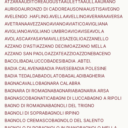
ATZARA
AUDITORE
AUGUSTA
AULETTA
AULLA
AURANO
AURIGO
AURONZO DI CADORE
AUSONIA
AUSTIS
AVEGNO
AVELENGO .HAFLING.
AVELLA
AVELLINO
AVERARA
AVERSA
AVETRANA
AVEZZANO
AVIANO
AVIATICO
AVIGLIANA
AVIGLIANO
AVIGLIANO UMBRO
AVIO
AVISE
AVOLA
AVOLASCA
AYAS
AYMAVILLES
AZEGLIO
AZZANELLO
AZZANO D'ASTI
AZZANO DECIMO
AZZANO MELLA
AZZANO SAN PAOLO
AZZATE
AZZIO
AZZONE
BACENO
BACOLI
BADALUCCO
BADESI
BADIA .ABTEI.
BADIA CALAVENA
BADIA PAVESE
BADIA POLESINE
BADIA TEDALDA
BADOLATO
BAGALADI
BAGHERIA
BAGNACAVALLO
BAGNARA CALABRA
BAGNARA DI ROMAGNA
BAGNARIA
BAGNARIA ARSA
BAGNASCO
BAGNATICA
BAGNI DI LUCCA
BAGNO A RIPOLI
BAGNO DI ROMAGNA
BAGNOLI DEL TRIGNO
BAGNOLI DI SOPRA
BAGNOLI IRPINO
BAGNOLO CREMASCO
BAGNOLO DEL SALENTO
BAGNOLO DI PO
BAGNOLO IN PIANO
BAGNOLO MELLA