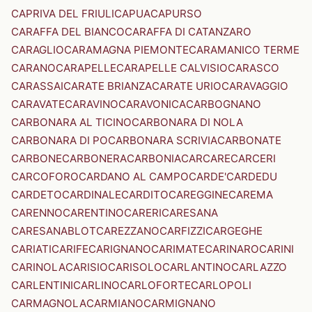
CAPRIVA DEL FRIULI
CAPUA
CAPURSO
CARAFFA DEL BIANCO
CARAFFA DI CATANZARO
CARAGLIO
CARAMAGNA PIEMONTE
CARAMANICO TERME
CARANO
CARAPELLE
CARAPELLE CALVISIO
CARASCO
CARASSAI
CARATE BRIANZA
CARATE URIO
CARAVAGGIO
CARAVATE
CARAVINO
CARAVONICA
CARBOGNANO
CARBONARA AL TICINO
CARBONARA DI NOLA
CARBONARA DI PO
CARBONARA SCRIVIA
CARBONATE
CARBONE
CARBONERA
CARBONIA
CARCARE
CARCERI
CARCOFORO
CARDANO AL CAMPO
CARDE'
CARDEDU
CARDETO
CARDINALE
CARDITO
CAREGGINE
CAREMA
CARENNO
CARENTINO
CARERI
CARESANA
CARESANABLOT
CAREZZANO
CARFIZZI
CARGEGHE
CARIATI
CARIFE
CARIGNANO
CARIMATE
CARINARO
CARINI
CARINOLA
CARISIO
CARISOLO
CARLANTINO
CARLAZZO
CARLENTINI
CARLINO
CARLOFORTE
CARLOPOLI
CARMAGNOLA
CARMIANO
CARMIGNANO