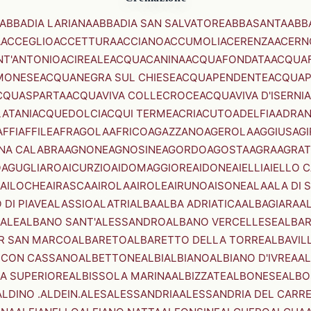
ABBADIA LARIANA
ABBADIA SAN SALVATORE
ABBASANTA
ABB
A
ACCEGLIO
ACCETTURA
ACCIANO
ACCUMOLI
ACERENZA
ACERN
NT'ANTONIO
ACIREALE
ACQUACANINA
ACQUAFONDATA
ACQUA
MONESE
ACQUANEGRA SUL CHIESE
ACQUAPENDENTE
ACQUAP
CQUASPARTA
ACQUAVIVA COLLECROCE
ACQUAVIVA D'ISERNIA
LATANI
ACQUEDOLCI
ACQUI TERME
ACRI
ACUTO
ADELFIA
ADRA
AFFI
AFFILE
AFRAGOLA
AFRICO
AGAZZANO
AGEROLA
AGGIUS
AGI
NA CALABRA
AGNONE
AGNOSINE
AGORDO
AGOSTA
AGRA
AGRAT
O
AGUGLIARO
AICURZIO
AIDOMAGGIORE
AIDONE
AIELLI
AIELLO 
AILOCHE
AIRASCA
AIROLA
AIROLE
AIRUNO
AISONE
ALA
ALA DI 
 DI PIAVE
ALASSIO
ALATRI
ALBA
ALBA ADRIATICA
ALBAGIARA
A
IALE
ALBANO SANT'ALESSANDRO
ALBANO VERCELLESE
ALBAR
R SAN MARCO
ALBARETO
ALBARETTO DELLA TORRE
ALBAVIL
 CON CASSANO
ALBETTONE
ALBI
ALBIANO
ALBIANO D'IVREA
AL
A SUPERIORE
ALBISSOLA MARINA
ALBIZZATE
ALBONESE
ALBO
ALDINO .ALDEIN.
ALES
ALESSANDRIA
ALESSANDRIA DEL CARR