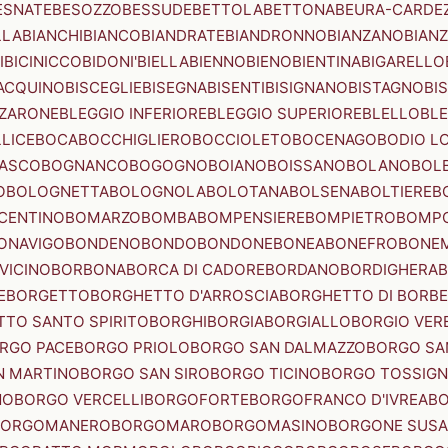
ESNATE
BESOZZO
BESSUDE
BETTOLA
BETTONA
BEURA-CARDE
LLA
BIANCHI
BIANCO
BIANDRATE
BIANDRONNO
BIANZANO
BIANZ
I
BICINICCO
BIDONI'
BIELLA
BIENNO
BIENO
BIENTINA
BIGARELLO
ACQUINO
BISCEGLIE
BISEGNA
BISENTI
BISIGNANO
BISTAGNO
BI
ZZARONE
BLEGGIO INFERIORE
BLEGGIO SUPERIORE
BLELLO
BL
LICE
BOCA
BOCCHIGLIERO
BOCCIOLETO
BOCENAGO
BODIO L
IASCO
BOGNANCO
BOGOGNO
BOIANO
BOISSANO
BOLANO
BOL
O
BOLOGNETTA
BOLOGNOLA
BOLOTANA
BOLSENA
BOLTIERE
B
CENTINO
BOMARZO
BOMBA
BOMPENSIERE
BOMPIETRO
BOMP
ONAVIGO
BONDENO
BONDO
BONDONE
BONEA
BONEFRO
BONE
VICINO
BORBONA
BORCA DI CADORE
BORDANO
BORDIGHERA
E
BORGETTO
BORGHETTO D'ARROSCIA
BORGHETTO DI BORB
TO SANTO SPIRITO
BORGHI
BORGIA
BORGIALLO
BORGIO VERE
RGO PACE
BORGO PRIOLO
BORGO SAN DALMAZZO
BORGO SA
N MARTINO
BORGO SAN SIRO
BORGO TICINO
BORGO TOSSIG
NO
BORGO VERCELLI
BORGOFORTE
BORGOFRANCO D'IVREA
BO
BORGOMANERO
BORGOMARO
BORGOMASINO
BORGONE SUSA