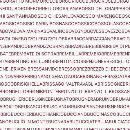
RGORATTO MORMOROLO
BORGORICCO
BORGOROSE
BORGO
NEDDU
BORORE
BORRELLO
BORRIANA
BORSO DEL GRAPPA
BO
HI SANT'ANNA
BOSCO CHIESANUOVA
BOSCO MARENGO
BOS
A
BOSIO
BOSISIO PARINI
BOSNASCO
BOSSICO
BOSSOLASCO
B
A
BOVA
BOVA MARINA
BOVALINO
BOVEGNO
BOVES
BOVEZZO
BOV
OVOLONE
BOZZOLE
BOZZOLO
BRA
BRACCA
BRACCIANO
BRACIG
NE
BRANDICO
BRANDIZZO
BRANZI
BRAONE
BREBBIA
BREDA DI P
BATE
BREMBATE DI SOPRA
BREMBILLA
BREMBIO
BREME
BREN
NTA
BRENTINO BELLUNO
BRENTONICO
BRENZONE
BRESCELLO
NE .BRIXEN.
BRESSANVIDO
BRESSO
BREZ
BREZZO DI BEDERO
GA NOVARESE
BRIGNANO GERA D'ADDA
BRIGNANO-FRASCATA
B
IOSCO
BRISIGHELLA
BRISSAGO-VALTRAVAGLIA
BRISSOGNE
BR
BRONDELLO
BRONI
BRONTE
BRONZOLO .BRANZOLL.
BROSSA
LO
BRUGHERIO
BRUGINE
BRUGNATO
BRUGNERA
BRUINO
BRUMA
APORTO
BRUSASCO
BRUSCIANO
BRUSIMPIANO
BRUSNENGO
B
BBIO
BUCCHERI
BUCCHIANICO
BUCCIANO
BUCCINASCO
BUCC
ANO
BUGLIO IN MONTE
BUGNARA
BUGUGGIATE
BUJA
BULCIAG
BUONCONVENTO
BUONVICINO
BURAGO DI MOLGORA
BURCEI