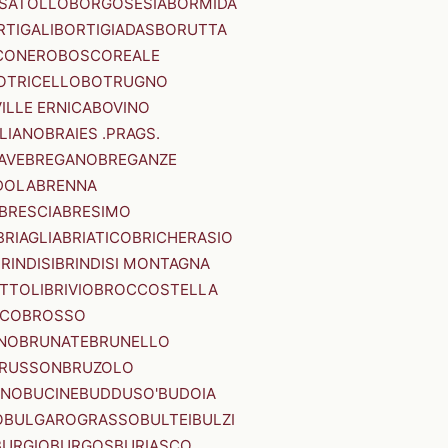
SATOLLO
BORGOSESIA
BORMIDA
RTIGALI
BORTIGIADAS
BORUTTA
CONERO
BOSCOREALE
OTRICELLO
BOTRUGNO
ILLE ERNICA
BOVINO
LIANO
BRAIES .PRAGS.
IAVE
BREGANO
BREGANZE
DOLA
BRENNA
BRESCIA
BRESIMO
BRIAGLIA
BRIATICO
BRICHERASIO
RINDISI
BRINDISI MONTAGNA
ITTOLI
BRIVIO
BROCCOSTELLA
SCO
BROSSO
NO
BRUNATE
BRUNELLO
RUSSON
BRUZOLO
INO
BUCINE
BUDDUSO'
BUDOIA
O
BULGAROGRASSO
BULTEI
BULZI
BURGIO
BURGOS
BURIASCO