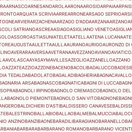
RA
ARNASCO
ARNESANO
AROLA
ARONA
AROSIO
ARPAIA
ARPAIS
TRONTO
ARQUATA SCRIVIA
ARRE
ARRONE
ARSAGO SEPRIO
ARSI
TOGNE
ARVIER
ARZACHENA
ARZAGO D'ADDA
ARZANA
ARZANO
A
SCOLI SATRIANO
ASCREA
ASIAGO
ASIGLIANO VENETO
ASIGLIA
SOLO
ASSORO
ASTI
ASUNI
ATELETA
ATELLA
ATENA LUCANA
ATE
TORE
AUGUSTA
AULETTA
AULLA
AURANO
AURIGO
AURONZO DI
LLINO
AVERARA
AVERSA
AVETRANA
AVEZZANO
AVIANO
AVIATICO
LA
AVOLASCA
AYAS
AYMAVILLES
AZEGLIO
AZZANELLO
AZZANO 
LO
AZZATE
AZZIO
AZZONE
BACENO
BACOLI
BADALUCCO
BADESI
DIA TEDALDA
BADOLATO
BAGALADI
BAGHERIA
BAGNACAVALLO
BAGNARIA ARSA
BAGNASCO
BAGNATICA
BAGNI DI LUCCA
BAGNO
 SOPRA
BAGNOLI IRPINO
BAGNOLO CREMASCO
BAGNOLO DEL
LLA
BAGNOLO PIEMONTE
BAGNOLO SAN VITO
BAGNONE
BAGN
ANGERO
BALDICHIERI D'ASTI
BALDISSERO CANAVESE
BALDISS
ATE
BALESTRINO
BALLABIO
BALLAO
BALME
BALMUCCIA
BALOC
NIO ANZINO
BANZI
BAONE
BARADILI
BARAGIANO
BARANELLO
BA
ARBANIA
BARBARA
BARBARANO ROMANO
BARBARANO VICENT