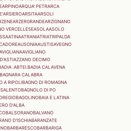
E
ARPINO
ARQUA' PETRARCA
E'
ARSIERO
ARSITA
ARSOLI
RZENE
ARZERGRANDE
ARZIGNANO
NO VERCELLESE
ASOLA
ASOLO
SSA
ATINA
ATRANI
ATRI
ATRIPALDA
 CADORE
AUSONIA
AUSTIS
AVEGNO
AVIGLIANA
AVIGLIANO
D'ASTI
AZZANO DECIMO
BADIA .ABTEI.
BADIA CALAVENA
BAGNARA CALABRA
 A RIPOLI
BAGNO DI ROMAGNA
 SALENTO
BAGNOLO DI PO
OREGIO
BAGOLINO
BAIA E LATINA
ERO D'ALBA
CO
BALSORANO
BALVANO
RANO D'ISCHIA
BARANZATE
INO
BARBARESCO
BARBARIGA