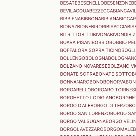
BESATE
BESENELLO
BESENZONE
B
BEVILACQUA
BEZZECCA
BIANCAVI
BIBBIENA
BIBBONA
BIBIANA
BICCAR
BIONAZ
BIONE
BIRORI
BISACCIA
BIS
BITRITTO
BITTI
BIVONA
BIVONGI
BI
BOARA PISANI
BOBBIO
BOBBIO PEL
BOFFALORA SOPRA TICINO
BOGL
BOLLENGO
BOLOGNA
BOLOGNAN
BOLZANO NOVARESE
BOLZANO VI
BONATE SOPRA
BONATE SOTTO
B
BONNANARO
BONO
BONORVA
BON
BORGARELLO
BORGARO TORINES
BORGHETTO LODIGIANO
BORGHET
BORGO D'ALE
BORGO DI TERZO
BO
BORGO SAN LORENZO
BORGO SA
BORGO VALSUGANA
BORGO VELI
BORGOLAVEZZARO
BORGOMALE