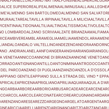
ENA
ALFIANELLO
ALFIANO NATTA
ALFONSINE
ALGHERO
ALGUA
A
O
ALICE SUPERIORE
ALIFE
ALIMENA
ALIMINUSA
ALLAI
ALLEGHE
LME'
ALMENNO SAN BARTOLOMEO
ALMENNO SAN SALVATOR
AMURA
ALTARE
ALTAVILLA IRPINA
ALTAVILLA MILICIA
ALTAVILL
VICENTINA
ALTIDONA
ALTILIA
ALTINO
ALTISSIMO
ALTIVOLE
ALT
NO LOMBARDO
ALZANO SCRIVIA
ALZATE BRIANZA
AMALFI
AMA
RICE
AMBIVERE
AMBLAR
AMEGLIA
AMELIA
AMENDOLARA
AMEN
LI
ANDALO
ANDALO VALTELLINO
ANDEZENO
ANDORA
ANDORNO
ANO .ANDRIAN.
ANELA
ANFO
ANGERA
ANGHIARI
ANGIARI
ANGOL
A VENETA
ANNICCO
ANNONE DI BRIANZA
ANNONE VENETO
AN
CORRADO
ANTIGNANO
ANTILLO
ANTONIMINA
ANTRODOCO
ANT
 DEL PARCO
ANZANO DI PUGLIA
ANZI
ANZIO
ANZOLA D'OSSOL
APPIANO GENTILE
APPIANO SULLA STRADA DEL VINO * EPPA
APRICALE
APRICENA
APRIGLIANO
APRILIA
AQUARA
AQUILA D'A
NGO
ARBA
ARBOREA
ARBORIO
ARBUS
ARCADE
ARCE
ARCENE
AR
RCO
ARCOLA
ARCOLE
ARCONATE
ARCORE
ARCUGNANO
ARDAR
O
ARENZANO
ARESE
AREZZO
ARGEGNO
ARGELATO
ARGENTA
ARG
SINE
ARICCIA
ARIELLI
ARIENZO
ARIGNANO
ARITZO
ARIZZANO
ARL