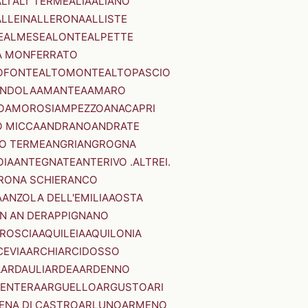
LI'
ALI' TERME
ALIA
ALIANO
ALLEIN
ALLERONA
ALLISTE
E
ALMESE
ALONTE
ALPETTE
A MONFERRATO
OFONTE
ALTOMONTE
ALTOPASCIO
NDOLA
AMANTEA
AMARO
O
AMOROSI
AMPEZZO
ANACAPRI
 MICCA
ANDRANO
ANDRATE
O TERME
ANGRI
ANGROGNA
OIA
ANTEGNATE
ANTERIVO .ALTREI.
RONA SCHIERANCO
A
ANZOLA DELL'EMILIA
AOSTA
N AN DER
APPIGNANO
RROSCIA
AQUILEIA
AQUILONIA
CEVIA
ARCHI
ARCIDOSSO
A
ARDAULI
ARDEA
ARDENNO
ENTERA
ARGUELLO
ARGUSTO
ARI
ENA DI CASTRO
ARLUNO
ARMENO