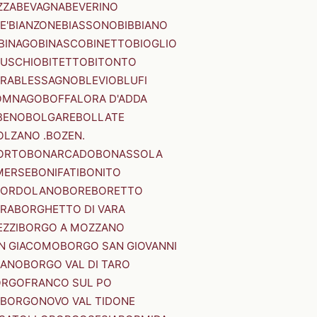
ZZA
BEVAGNA
BEVERINO
E'
BIANZONE
BIASSONO
BIBBIANO
BINAGO
BINASCO
BINETTO
BIOGLIO
SUSCHIO
BITETTO
BITONTO
ERA
BLESSAGNO
BLEVIO
BLUFI
OMNAGO
BOFFALORA D'ADDA
BENO
BOLGARE
BOLLATE
OLZANO .BOZEN.
ORTO
BONARCADO
BONASSOLA
MERSE
BONIFATI
BONITO
BORDOLANO
BORE
BORETTO
ERA
BORGHETTO DI VARA
ZZI
BORGO A MOZZANO
N GIACOMO
BORGO SAN GIOVANNI
NANO
BORGO VAL DI TARO
RGOFRANCO SUL PO
BORGONOVO VAL TIDONE