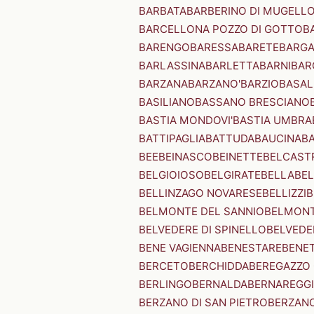
BARBATA
BARBERINO DI MUGELL
BARCELLONA POZZO DI GOTTO
B
BARENGO
BARESSA
BARETE
BARG
BARLASSINA
BARLETTA
BARNI
BAR
BARZANA
BARZANO'
BARZIO
BASAL
BASILIANO
BASSANO BRESCIANO
BASTIA MONDOVI'
BASTIA UMBRA
BATTIPAGLIA
BATTUDA
BAUCINA
B
BEE
BEINASCO
BEINETTE
BELCAST
BELGIOIOSO
BELGIRATE
BELLA
BEL
BELLINZAGO NOVARESE
BELLIZZI
B
BELMONTE DEL SANNIO
BELMONT
BELVEDERE DI SPINELLO
BELVEDE
BENE VAGIENNA
BENESTARE
BENE
BERCETO
BERCHIDDA
BEREGAZZO 
BERLINGO
BERNALDA
BERNAREGG
BERZANO DI SAN PIETRO
BERZANO