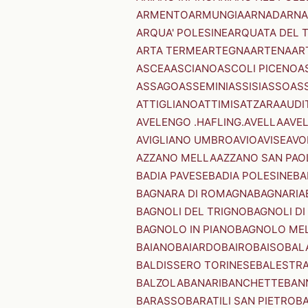
ARMENTO
ARMUNGIA
ARNAD
ARNA
ARQUA' POLESINE
ARQUATA DEL 
ARTA TERME
ARTEGNA
ARTENA
AR
ASCEA
ASCIANO
ASCOLI PICENO
A
ASSAGO
ASSEMINI
ASSISI
ASSO
AS
ATTIGLIANO
ATTIMIS
ATZARA
AUDI
AVELENGO .HAFLING.
AVELLA
AVE
AVIGLIANO UMBRO
AVIO
AVISE
AVO
AZZANO MELLA
AZZANO SAN PAO
BADIA PAVESE
BADIA POLESINE
BA
BAGNARA DI ROMAGNA
BAGNARIA
BAGNOLI DEL TRIGNO
BAGNOLI DI
BAGNOLO IN PIANO
BAGNOLO ME
BAIANO
BAIARDO
BAIRO
BAISO
BAL
BALDISSERO TORINESE
BALESTR
BALZOLA
BANARI
BANCHETTE
BAN
BARASSO
BARATILI SAN PIETRO
B