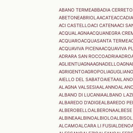
ABANO TERME
ABBADIA CERRETO
ABETONE
ABRIOLA
ACATE
ACCADI
ACI CASTELLO
ACI CATENA
ACI SA
ACQUALAGNA
ACQUANEGRA CRE
ACQUARO
ACQUASANTA TERME
A
ACQUAVIVA PICENA
ACQUAVIVA P
ADRARA SAN ROCCO
ADRIA
ADRO
AGLIENTU
AGNA
AGNADELLO
AGNA
AGRIGENTO
AGROPOLI
AGUGLIAN
AIELLO DEL SABATO
AIETA
AILANO
ALAGNA VALSESIA
ALANNO
ALANO
ALBANO DI LUCANIA
ALBANO LAZ
ALBAREDO D'ADIGE
ALBAREDO PE
ALBEROBELLO
ALBERONA
ALBESE
ALBINEA
ALBINO
ALBIOLO
ALBISOL
ALCAMO
ALCARA LI FUSI
ALDENO