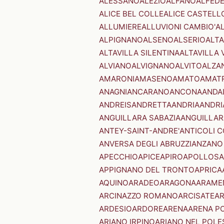
ALESSANO
ALEZIO
ALFANO
ALFED
ALICE BEL COLLE
ALICE CASTELL
ALLUMIERE
ALLUVIONI CAMBIO'
A
ALPIGNANO
ALSENO
ALSERIO
ALT
ALTAVILLA SILENTINA
ALTAVILLA 
ALVIANO
ALVIGNANO
ALVITO
ALZA
AMARONI
AMASENO
AMATO
AMAT
ANAGNI
ANCARANO
ANCONA
ANDA
ANDREIS
ANDRETTA
ANDRIA
ANDRI
ANGUILLARA SABAZIA
ANGUILLAR
ANTEY-SAINT-ANDRE'
ANTICOLI 
ANVERSA DEGLI ABRUZZI
ANZANO
APECCHIO
APICE
APIRO
APOLLOSA
APPIGNANO DEL TRONTO
APRICA
AQUINO
ARADEO
ARAGONA
ARAME
ARCINAZZO ROMANO
ARCISATE
A
ARDESIO
ARDORE
ARENA
ARENA P
ARIANO IRPINO
ARIANO NEL POLE