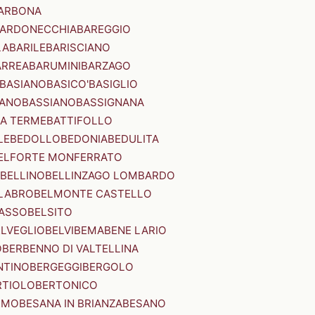
ARBONA
ARDONECCHIA
BAREGGIO
LA
BARILE
BARISCIANO
ARREA
BARUMINI
BARZAGO
BASIANO
BASICO'
BASIGLIO
ANO
BASSIANO
BASSIGNANA
IA TERME
BATTIFOLLO
LE
BEDOLLO
BEDONIA
BEDULITA
ELFORTE MONFERRATO
BELLINO
BELLINZAGO LOMBARDO
LABRO
BELMONTE CASTELLO
ASSO
BELSITO
ELVEGLIO
BELVI
BEMA
BENE LARIO
O
BERBENNO DI VALTELLINA
NTINO
BERGEGGI
BERGOLO
RTIOLO
BERTONICO
RMO
BESANA IN BRIANZA
BESANO