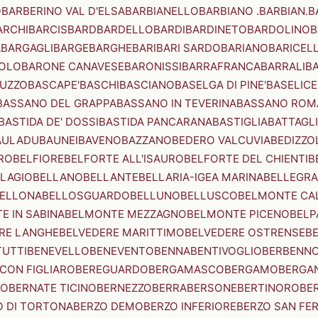
O
BARBERINO VAL D'ELSA
BARBIANELLO
BARBIANO .BARBIAN.
B
ARCHI
BARCIS
BARD
BARDELLO
BARDI
BARDINETO
BARDOLINO
B
A
BARGAGLI
BARGE
BARGHE
BARI
BARI SARDO
BARIANO
BARICEL
OLO
BARONE CANAVESE
BARONISSI
BARRAFRANCA
BARRALI
B
UZZO
BASCAPE'
BASCHI
BASCIANO
BASELGA DI PINE'
BASELICE
BASSANO DEL GRAPPA
BASSANO IN TEVERINA
BASSANO ROM
BASTIDA DE' DOSSI
BASTIDA PANCARANA
BASTIGLIA
BATTAGL
AULADU
BAUNEI
BAVENO
BAZZANO
BEDERO VALCUVIA
BEDIZZO
RO
BELFIORE
BELFORTE ALL'ISAURO
BELFORTE DEL CHIENTI
B
LAGIO
BELLANO
BELLANTE
BELLARIA-IGEA MARINA
BELLEGRA
ELLONA
BELLOSGUARDO
BELLUNO
BELLUSCO
BELMONTE CA
E IN SABINA
BELMONTE MEZZAGNO
BELMONTE PICENO
BELP
RE LANGHE
BELVEDERE MARITTIMO
BELVEDERE OSTRENSE
B
TUTTI
BENEVELLO
BENEVENTO
BENNA
BENTIVOGLIO
BERBENN
CON FIGLIARO
BEREGUARDO
BERGAMASCO
BERGAMO
BERGA
IO
BERNATE TICINO
BERNEZZO
BERRA
BERSONE
BERTINORO
BE
 DI TORTONA
BERZO DEMO
BERZO INFERIORE
BERZO SAN FE