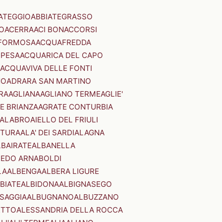
ATEGGIO
ABBIATEGRASSO
O
ACERRA
ACI BONACCORSI
FORMOSA
ACQUAFREDDA
PESA
ACQUARICA DEL CAPO
ACQUAVIVA DELLE FONTI
NO
ADRARA SAN MARTINO
RA
AGLIANA
AGLIANO TERME
AGLIE'
E BRIANZA
AGRATE CONTURBIA
CALABRO
AIELLO DEL FRIULI
STURA
ALA' DEI SARDI
ALAGNA
LBAIRATE
ALBANELLA
EDO ARNABOLDI
LA
ALBENGA
ALBERA LIGURE
BIATE
ALBIDONA
ALBIGNASEGO
SAGGIA
ALBUGNANO
ALBUZZANO
ETTO
ALESSANDRIA DELLA ROCCA