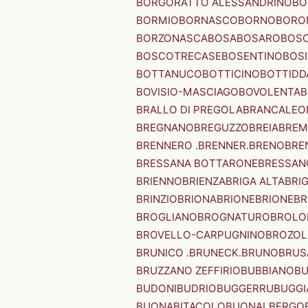
BORGORATTO ALESSANDRINO
BO
BORMIO
BORNASCO
BORNO
BORO
BORZONASCA
BOSA
BOSARO
BOSC
BOSCOTRECASE
BOSENTINO
BOSI
BOTTANUCO
BOTTICINO
BOTTIDD
BOVISIO-MASCIAGO
BOVOLENTA
B
BRALLO DI PREGOLA
BRANCALEO
BREGNANO
BREGUZZO
BREIA
BREM
BRENNERO .BRENNER.
BRENO
BRE
BRESSANA BOTTARONE
BRESSANO
BRIENNO
BRIENZA
BRIGA ALTA
BRI
BRINZIO
BRIONA
BRIONE
BRIONE
BR
BROGLIANO
BROGNATURO
BROLO
BROVELLO-CARPUGNINO
BROZO
BRUNICO .BRUNECK.
BRUNO
BRUS
BRUZZANO ZEFFIRIO
BUBBIANO
BU
BUDONI
BUDRIO
BUGGERRU
BUGGI
BUONABITACOLO
BUONALBERGO